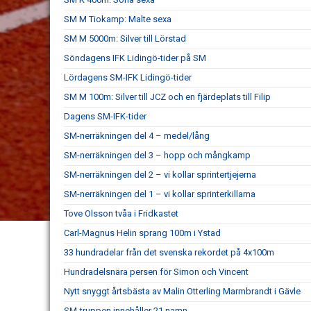
SM M Tiokamp: Malte sexa
SM M 5000m: Silver till Lörstad
Söndagens IFK Lidingö-tider på SM
Lördagens SM-IFK Lidingö-tider
SM M 100m: Silver till JCZ och en fjärdeplats till Filip
Dagens SM-IFK-tider
SM-nerräkningen del 4 – medel/lång
SM-nerräkningen del 3 – hopp och mångkamp
SM-nerräkningen del 2 – vi kollar sprintertjejerna
SM-nerräkningen del 1 – vi kollar sprinterkillarna
Tove Olsson tvåa i Fridkastet
Carl-Magnus Helin sprang 100m i Ystad
33 hundradelar från det svenska rekordet på 4x100m
Hundradelsnära persen för Simon och Vincent
Nytt snyggt årtsbästa av Malin Otterling Marmbrandt i Gävle
SM-truppen innehåller 21 namn