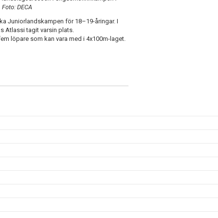
. Foto: DECA
ka Juniorlandskampen för 18–19-åringar. I
Atlassi tagit varsin plats.
fem löpare som kan vara med i 4x100m-laget.