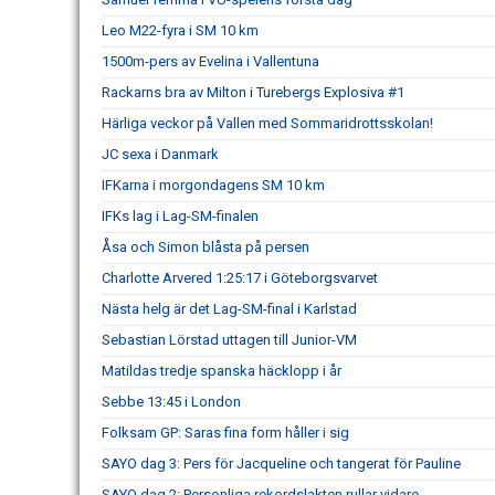
Leo M22-fyra i SM 10 km
1500m-pers av Evelina i Vallentuna
Rackarns bra av Milton i Turebergs Explosiva #1
Härliga veckor på Vallen med Sommaridrottsskolan!
JC sexa i Danmark
IFKarna i morgondagens SM 10 km
IFKs lag i Lag-SM-finalen
Åsa och Simon blåsta på persen
Charlotte Arvered 1:25:17 i Göteborgsvarvet
Nästa helg är det Lag-SM-final i Karlstad
Sebastian Lörstad uttagen till Junior-VM
Matildas tredje spanska häcklopp i år
Sebbe 13:45 i London
Folksam GP: Saras fina form håller i sig
SAYO dag 3: Pers för Jacqueline och tangerat för Pauline
SAYO dag 2: Personliga rekordslakten rullar vidare