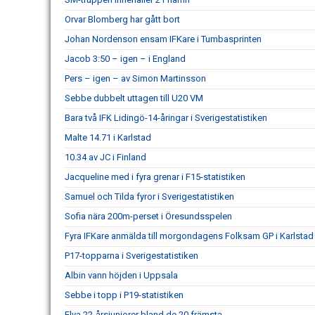
Orvar Blomberg har gått bort
Johan Nordenson ensam IFKare i Tumbasprinten
Jacob 3:50 – igen – i England
Pers – igen – av Simon Martinsson
Sebbe dubbelt uttagen till U20 VM
Bara två IFK Lidingö-14-åringar i Sverigestatistiken
Malte 14.71 i Karlstad
10.34 av JC i Finland
Jacqueline med i fyra grenar i F15-statistiken
Samuel och Tilda fyror i Sverigestatistiken
Sofia nära 200m-perset i Öresundsspelen
Fyra IFKare anmälda till morgondagens Folksam GP i Karlstad
P17-topparna i Sverigestatistiken
Albin vann höjden i Uppsala
Sebbe i topp i P19-statistiken
Elva 22-årsjuniorer bland de 20 främsta