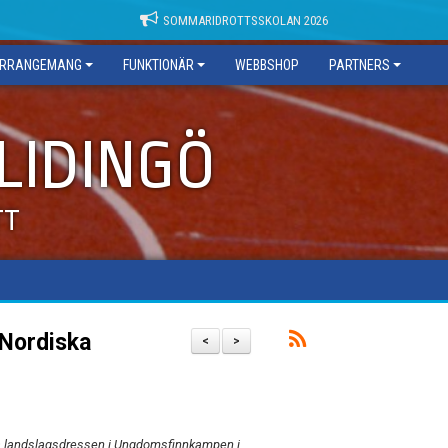
SOMMARIDROTTSSKOLAN 2026
RRANGEMANG
FUNKTIONÄR
WEBBSHOP
PARTNERS
 LIDINGÖ
TT
 Nordiska
<
>
blå landslagsdressen i Ungdomsfinnkampen i