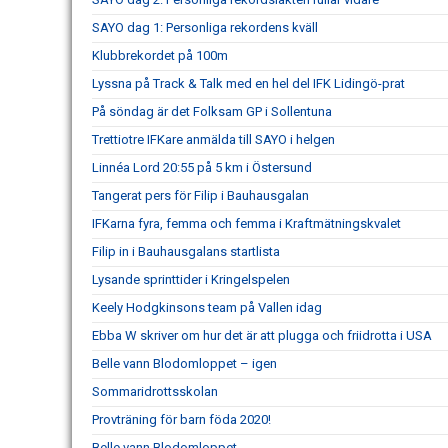
SAYO dag 1: Personliga rekordens kväll
Klubbrekordet på 100m
Lyssna på Track & Talk med en hel del IFK Lidingö-prat
På söndag är det Folksam GP i Sollentuna
Trettiotre IFKare anmälda till SAYO i helgen
Linnéa Lord 20:55 på 5 km i Östersund
Tangerat pers för Filip i Bauhausgalan
IFKarna fyra, femma och femma i Kraftmätningskvalet
Filip in i Bauhausgalans startlista
Lysande sprinttider i Kringelspelen
Keely Hodgkinsons team på Vallen idag
Ebba W skriver om hur det är att plugga och friidrotta i USA
Belle vann Blodomloppet – igen
Sommaridrottsskolan
Provträning för barn föda 2020!
Belle vann Blodomloppet