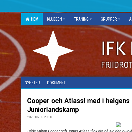
HEM
KLUBBEN
TRÄNING
GRUPPER
A
IFK
FRIIDRO
NYHETER
DOKUMENT
Cooper och Atlassi med i helgens
Juniorlandskamp
2026-06-30 20:50
Både Milton Cooper och Jonas Atlassi fick dra på sig den gul