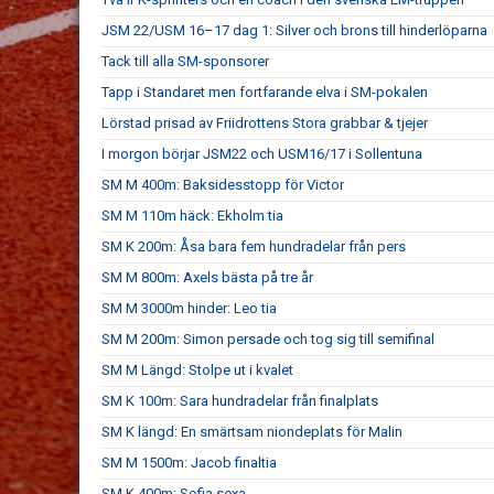
JSM 22/USM 16–17 dag 1: Silver och brons till hinderlöparna
Tack till alla SM-sponsorer
Tapp i Standaret men fortfarande elva i SM-pokalen
Lörstad prisad av Friidrottens Stora grabbar & tjejer
I morgon börjar JSM22 och USM16/17 i Sollentuna
SM M 400m: Baksidesstopp för Victor
SM M 110m häck: Ekholm tia
SM K 200m: Åsa bara fem hundradelar från pers
SM M 800m: Axels bästa på tre år
SM M 3000m hinder: Leo tia
SM M 200m: Simon persade och tog sig till semifinal
SM M Längd: Stolpe ut i kvalet
SM K 100m: Sara hundradelar från finalplats
SM K längd: En smärtsam niondeplats för Malin
SM M 1500m: Jacob finaltia
SM K 400m: Sofia sexa