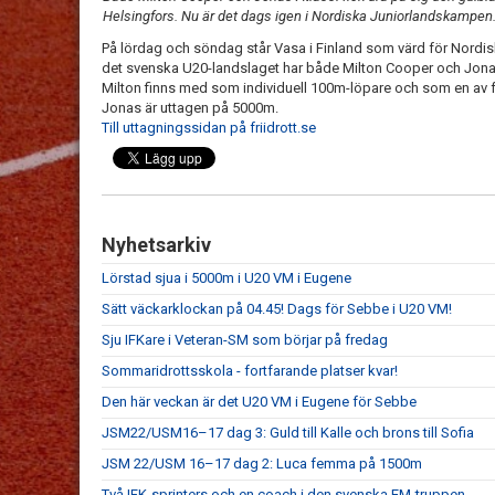
Helsingfors. Nu är det dags igen i Nordiska Juniorlandskampen
På lördag och söndag står Vasa i Finland som värd för Nordis
det svenska U20-landslaget har både Milton Cooper och Jonas 
Milton finns med som individuell 100m-löpare och som en av 
Jonas är uttagen på 5000m.
Till uttagningssidan på friidrott.se
Nyhetsarkiv
Lörstad sjua i 5000m i U20 VM i Eugene
Sätt väckarklockan på 04.45! Dags för Sebbe i U20 VM!
Sju IFKare i Veteran-SM som börjar på fredag
Sommaridrottsskola - fortfarande platser kvar!
Den här veckan är det U20 VM i Eugene för Sebbe
JSM22/USM16–17 dag 3: Guld till Kalle och brons till Sofia
JSM 22/USM 16–17 dag 2: Luca femma på 1500m
Två IFK-sprinters och en coach i den svenska EM-truppen