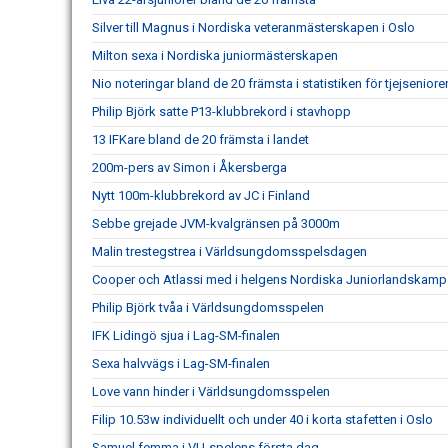
Silver till Magnus i Nordiska veteranmästerskapen i Oslo
Milton sexa i Nordiska juniormästerskapen
Nio noteringar bland de 20 främsta i statistiken för tjejseniore
Philip Björk satte P13-klubbrekord i stavhopp
13 IFKare bland de 20 främsta i landet
200m-pers av Simon i Åkersberga
Nytt 100m-klubbrekord av JC i Finland
Sebbe grejade JVM-kvalgränsen på 3000m
Malin trestegstrea i Världsungdomsspelsdagen
Cooper och Atlassi med i helgens Nordiska Juniorlandskamp
Philip Björk tvåa i Världsungdomsspelen
IFK Lidingö sjua i Lag-SM-finalen
Sexa halvvägs i Lag-SM-finalen
Love vann hinder i Världsungdomsspelen
Filip 10.53w individuellt och under 40 i korta stafetten i Oslo
Samuel femma i VU-spelens första dag