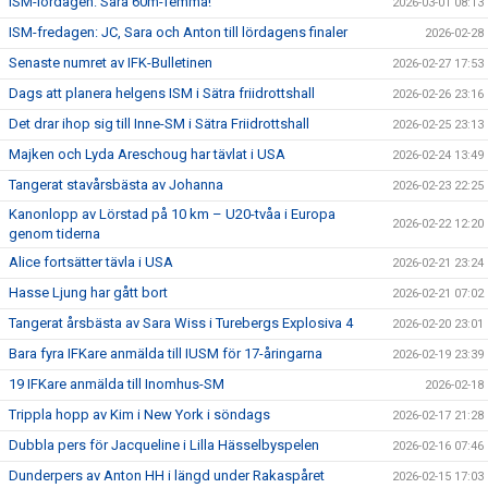
ISM-lördagen: Sara 60m-femma!
2026-03-01 08:13
ISM-fredagen: JC, Sara och Anton till lördagens finaler
2026-02-28
Senaste numret av IFK-Bulletinen
2026-02-27 17:53
Dags att planera helgens ISM i Sätra friidrottshall
2026-02-26 23:16
Det drar ihop sig till Inne-SM i Sätra Friidrottshall
2026-02-25 23:13
Majken och Lyda Areschoug har tävlat i USA
2026-02-24 13:49
Tangerat stavårsbästa av Johanna
2026-02-23 22:25
Kanonlopp av Lörstad på 10 km – U20-tvåa i Europa
2026-02-22 12:20
genom tiderna
Alice fortsätter tävla i USA
2026-02-21 23:24
Hasse Ljung har gått bort
2026-02-21 07:02
Tangerat årsbästa av Sara Wiss i Turebergs Explosiva 4
2026-02-20 23:01
Bara fyra IFKare anmälda till IUSM för 17-åringarna
2026-02-19 23:39
19 IFKare anmälda till Inomhus-SM
2026-02-18
Trippla hopp av Kim i New York i söndags
2026-02-17 21:28
Dubbla pers för Jacqueline i Lilla Hässelbyspelen
2026-02-16 07:46
Dunderpers av Anton HH i längd under Rakaspåret
2026-02-15 17:03