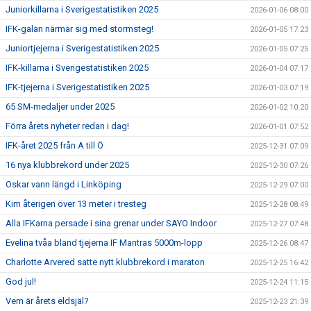
Juniorkillarna i Sverigestatistiken 2025
2026-01-06 08:00
IFK-galan närmar sig med stormsteg!
2026-01-05 17:23
Juniortjejerna i Sverigestatistiken 2025
2026-01-05 07:25
IFK-killarna i Sverigestatistiken 2025
2026-01-04 07:17
IFK-tjejerna i Sverigestatistiken 2025
2026-01-03 07:19
65 SM-medaljer under 2025
2026-01-02 10:20
Förra årets nyheter redan i dag!
2026-01-01 07:52
IFK-året 2025 från A till Ö
2025-12-31 07:09
16 nya klubbrekord under 2025
2025-12-30 07:26
Oskar vann längd i Linköping
2025-12-29 07:00
Kim återigen över 13 meter i tresteg
2025-12-28 08:49
Alla IFKarna persade i sina grenar under SAYO Indoor
2025-12-27 07:48
Evelina tvåa bland tjejerna IF Mantras 5000m-lopp
2025-12-26 08:47
Charlotte Arvered satte nytt klubbrekord i maraton
2025-12-25 16:42
God jul!
2025-12-24 11:15
Vem är årets eldsjäl?
2025-12-23 21:39