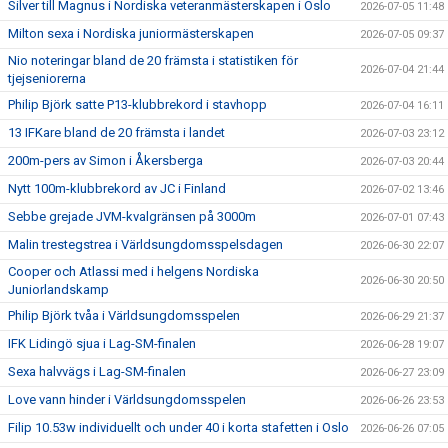
Silver till Magnus i Nordiska veteranmästerskapen i Oslo
2026-07-05 11:48
Milton sexa i Nordiska juniormästerskapen
2026-07-05 09:37
Nio noteringar bland de 20 främsta i statistiken för
2026-07-04 21:44
tjejseniorerna
Philip Björk satte P13-klubbrekord i stavhopp
2026-07-04 16:11
13 IFKare bland de 20 främsta i landet
2026-07-03 23:12
200m-pers av Simon i Åkersberga
2026-07-03 20:44
Nytt 100m-klubbrekord av JC i Finland
2026-07-02 13:46
Sebbe grejade JVM-kvalgränsen på 3000m
2026-07-01 07:43
Malin trestegstrea i Världsungdomsspelsdagen
2026-06-30 22:07
Cooper och Atlassi med i helgens Nordiska
2026-06-30 20:50
Juniorlandskamp
Philip Björk tvåa i Världsungdomsspelen
2026-06-29 21:37
IFK Lidingö sjua i Lag-SM-finalen
2026-06-28 19:07
Sexa halvvägs i Lag-SM-finalen
2026-06-27 23:09
Love vann hinder i Världsungdomsspelen
2026-06-26 23:53
Filip 10.53w individuellt och under 40 i korta stafetten i Oslo
2026-06-26 07:05