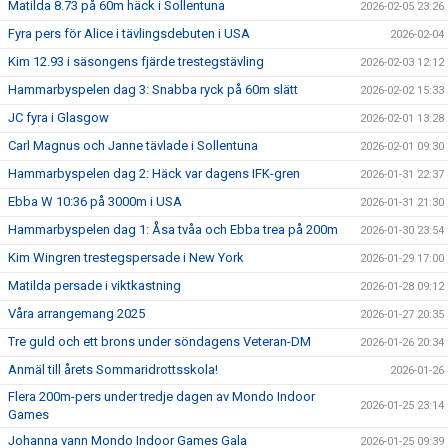
Matilda 8.73 på 60m häck i Sollentuna
2026-02-05 23:26
Fyra pers för Alice i tävlingsdebuten i USA
2026-02-04
Kim 12.93 i säsongens fjärde trestegstävling
2026-02-03 12:12
Hammarbyspelen dag 3: Snabba ryck på 60m slätt
2026-02-02 15:33
JC fyra i Glasgow
2026-02-01 13:28
Carl Magnus och Janne tävlade i Sollentuna
2026-02-01 09:30
Hammarbyspelen dag 2: Häck var dagens IFK-gren
2026-01-31 22:37
Ebba W 10:36 på 3000m i USA
2026-01-31 21:30
Hammarbyspelen dag 1: Åsa tvåa och Ebba trea på 200m
2026-01-30 23:54
Kim Wingren trestegspersade i New York
2026-01-29 17:00
Matilda persade i viktkastning
2026-01-28 09:12
Våra arrangemang 2025
2026-01-27 20:35
Tre guld och ett brons under söndagens Veteran-DM
2026-01-26 20:34
Anmäl till årets Sommaridrottsskola!
2026-01-26
Flera 200m-pers under tredje dagen av Mondo Indoor
2026-01-25 23:14
Games
Johanna vann Mondo Indoor Games Gala
2026-01-25 09:39