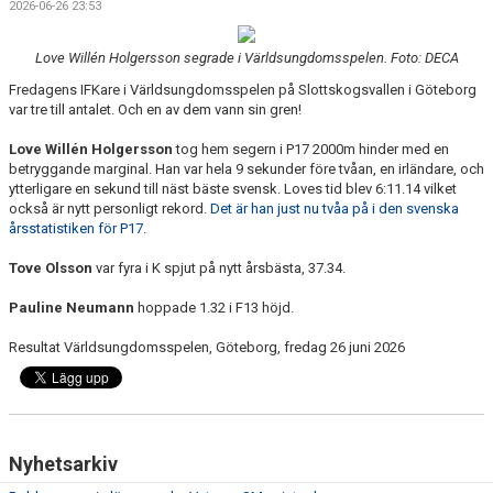
2026-06-26 23:53
Love Willén Holgersson segrade i Världsungdomsspelen. Foto: DECA
Fredagens IFKare i Världsungdomsspelen på Slottskogsvallen i Göteborg
var tre till antalet. Och en av dem vann sin gren!
Love Willén Holgersson
tog hem segern i P17 2000m hinder med en
betryggande marginal. Han var hela 9 sekunder före tvåan, en irländare, och
ytterligare en sekund till näst bäste svensk. Loves tid blev 6:11.14 vilket
också är nytt personligt rekord.
Det är han just nu tvåa på i den svenska
årsstatistiken för P17.
Tove Olsson
var fyra i K spjut på nytt årsbästa, 37.34.
Pauline Neumann
hoppade 1.32 i F13 höjd.
Resultat Världsungdomsspelen, Göteborg, fredag 26 juni 2026
Nyhetsarkiv