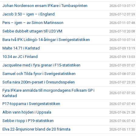
Johan Nordenson ensam IFKare i Tumbasprinten
2026-07-13 07:17
Jacob 3:50 – igen – i England
2026-07-12 07:59
Pers – igen – av Simon Martinsson
2026-07-11 07:48
Sebbe dubbelt uttagen till U20 VM
2026-07-10 20:08
Bara två IFK Lidingö-14-åringar i Sverigestatistiken
2026-07-10 07:14
Malte 14.71 i Karlstad
2026-07-09 13:19
10.34 av JC i Finland
2026-07-09 13:03
Jacqueline med i fyra grenar i F15-statistiken
2026-07-09 07:07
Samuel och Tilda fyror i Sverigestatistiken
2026-07-08 07:23
Sofia nära 200m-perset i Öresundsspelen
2026-07-07 23:39
Fyra IFKare anmälda till morgondagens Folksam GP i
2026-07-07 07:55
Karlstad
P17-topparna i Sverigestatistiken
2026-07-07 07:49
Albin vann höjden i Uppsala
2026-07-06 21:28
Sebbe i topp i P19-statistiken
2026-07-06 07:43
Elva 22-årsjuniorer bland de 20 främsta
2026-07-05 17:30