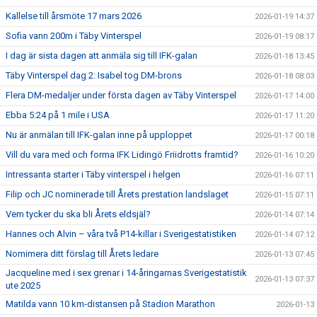
Kallelse till årsmöte 17 mars 2026
2026-01-19 14:37
Sofia vann 200m i Täby Vinterspel
2026-01-19 08:17
I dag är sista dagen att anmäla sig till IFK-galan
2026-01-18 13:45
Täby Vinterspel dag 2: Isabel tog DM-brons
2026-01-18 08:03
Flera DM-medaljer under första dagen av Täby Vinterspel
2026-01-17 14:00
Ebba 5:24 på 1 mile i USA
2026-01-17 11:20
Nu är anmälan till IFK-galan inne på upploppet
2026-01-17 00:18
Vill du vara med och forma IFK Lidingö Friidrotts framtid?
2026-01-16 10:20
Intressanta starter i Täby vinterspel i helgen
2026-01-16 07:11
Filip och JC nominerade till Årets prestation landslaget
2026-01-15 07:11
Vem tycker du ska bli Årets eldsjäl?
2026-01-14 07:14
Hannes och Alvin – våra två P14-killar i Sverigestatistiken
2026-01-14 07:12
Nomimera ditt förslag till Årets ledare
2026-01-13 07:45
Jacqueline med i sex grenar i 14-åringarnas Sverigestatistik
2026-01-13 07:37
ute 2025
Matilda vann 10 km-distansen på Stadion Marathon
2026-01-13