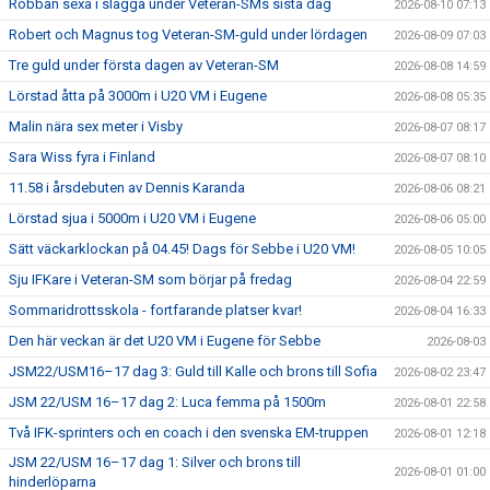
Robban sexa i slägga under Veteran-SMs sista dag
2026-08-10 07:13
Robert och Magnus tog Veteran-SM-guld under lördagen
2026-08-09 07:03
Tre guld under första dagen av Veteran-SM
2026-08-08 14:59
Lörstad åtta på 3000m i U20 VM i Eugene
2026-08-08 05:35
Malin nära sex meter i Visby
2026-08-07 08:17
Sara Wiss fyra i Finland
2026-08-07 08:10
11.58 i årsdebuten av Dennis Karanda
2026-08-06 08:21
Lörstad sjua i 5000m i U20 VM i Eugene
2026-08-06 05:00
Sätt väckarklockan på 04.45! Dags för Sebbe i U20 VM!
2026-08-05 10:05
Sju IFKare i Veteran-SM som börjar på fredag
2026-08-04 22:59
Sommaridrottsskola - fortfarande platser kvar!
2026-08-04 16:33
Den här veckan är det U20 VM i Eugene för Sebbe
2026-08-03
JSM22/USM16–17 dag 3: Guld till Kalle och brons till Sofia
2026-08-02 23:47
JSM 22/USM 16–17 dag 2: Luca femma på 1500m
2026-08-01 22:58
Två IFK-sprinters och en coach i den svenska EM-truppen
2026-08-01 12:18
JSM 22/USM 16–17 dag 1: Silver och brons till
2026-08-01 01:00
hinderlöparna