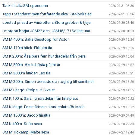
Tack till alla SM-sponsorer
2026-07-31 08:36
Tapp i Standaret men fortfarande elva i SM-pokalen
2026-07-31 00:36
Lörstad prisad av Friidrottens Stora grabbar & tjejer
2026-07-30 23:40
I morgon börjar JSM22 och USM16/17 i Sollentuna
2026-07-30 01:13
SM M 400m: Baksidesstopp för Victor
2026-07-29 16:24
SM M 110m häck: Ekholm tia
2026-07-29 16:15
SM K 200m: Åsa bara fem hundradelar från pers
2026-07-29 16:04
SM M 800m: Axels bästa på tre år
2026-07-29 15:57
SM M 3000m hinder: Leo tia
2026-07-29 15:21
SM M 200m: Simon persade och tog sig till semifinal
2026-07-29 15:20
SM M Längd: Stolpe ut i kvalet
2026-07-29 14:55
SM K 100m: Sara hundradelar från finalplats
2026-07-29 10:22
SM K längd: En smärtsam niondeplats för Malin
2026-07-29 10:12
SM M 1500m: Jacob finaltia
2026-07-29 07:49
SM K 400m: Sofia sexa
2026-07-28 22:34
SM M Tiokamp: Malte sexa
2026-07-27 19:44