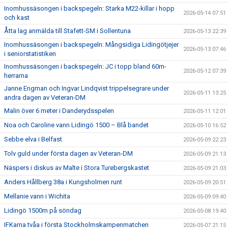
Inomhussäsongen i backspegeln: Starka M22-killar i hopp
2026-05-14 07:51
och kast
Åtta lag anmälda till Stafett-SM i Sollentuna
2026-05-13 22:39
Inomhussäsongen i backspegeln: Mångsidiga Lidingötjejer
2026-05-13 07:46
i seniorstatistiken
Inomhussäsongen i backspegeln: JC i topp bland 60m-
2026-05-12 07:39
herrarna
Janne Engman och Ingvar Lindqvist trippelsegrare under
2026-05-11 13:25
andra dagen av Veteran-DM
Malin över 6 meter i Danderydsspelen
2026-05-11 12:01
Noa och Caroline vann Lidingö 1500 – Blå bandet
2026-05-10 16:52
Sebbe elva i Belfast
2026-05-09 22:23
Tolv guld under första dagen av Veteran-DM
2026-05-09 21:13
Näspers i diskus av Malte i Stora Turebergskastet
2026-05-09 21:03
Anders Hållberg 38a i Kungsholmen runt
2026-05-09 20:51
Mellanie vann i Wichita
2026-05-09 09:40
Lidingö 1500m på söndag
2026-05-08 19:40
IFKarna tvåa i första Stockholmskampenmatchen
2026-05-07 21:15