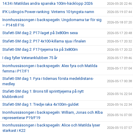
14.34 i Matildas andra spanska 100m-häcklopp 2026
2026-05-20 22:46
IFK Lidingös Power-ranking: Vinterns 10 tyngsta namn
2026-05-19 07:44
Inomhussäsongen i backspegeln: Ungdomarna tar för sig
2026-05-18 07:20
– P14 till F16
Stafett-SM dag 2: P17-laget på 3x800m sexa
2026-05-17 20:48
Stafett-SM dag 2: P17 4x100-killarna sjua i finalen
2026-05-17 20:32
Stafett-SM dag 2: F17-tjejerna tia på 3x800m
2026-05-17 20:22
I dag fyller Veteranklubben 75 år
2026-05-17 09:46
Inomhussäsongen i backspegeln: Alex fyra och Matilda
2026-05-17 07:04
femma i P17/F1
Stafett-SM dag 1: Fyra i tidernas första medeldistans-
2026-05-17 00:38
medley
Stafett-SM dag 1: Brons till sprinttjejerna på nytt
2026-05-16 22:54
klubbrekord
Stafett-SM dag 1: Tredje raka 4x100m-guldet
2026-05-16 22:34
Inomhussäsongen i backspegeln: William, Jonas och Alba
2026-05-16 07:00
representerar P19/F19
Inomhussäsongen i backspegeln: Alice och Matilda lyser
2026-05-15 07:57
starkast i K22