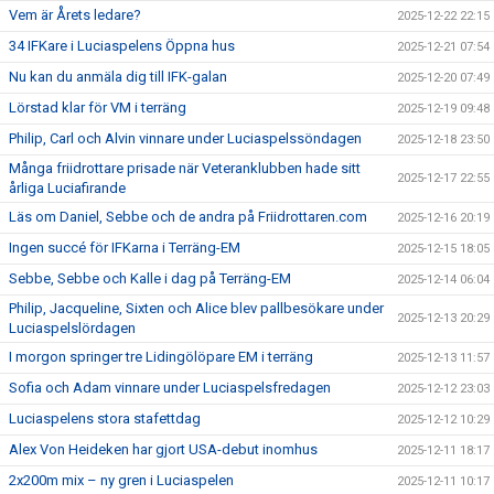
Vem är Årets ledare?
2025-12-22 22:15
34 IFKare i Luciaspelens Öppna hus
2025-12-21 07:54
Nu kan du anmäla dig till IFK-galan
2025-12-20 07:49
Lörstad klar för VM i terräng
2025-12-19 09:48
Philip, Carl och Alvin vinnare under Luciaspelssöndagen
2025-12-18 23:50
Många friidrottare prisade när Veteranklubben hade sitt
2025-12-17 22:55
årliga Luciafirande
Läs om Daniel, Sebbe och de andra på Friidrottaren.com
2025-12-16 20:19
Ingen succé för IFKarna i Terräng-EM
2025-12-15 18:05
Sebbe, Sebbe och Kalle i dag på Terräng-EM
2025-12-14 06:04
Philip, Jacqueline, Sixten och Alice blev pallbesökare under
2025-12-13 20:29
Luciaspelslördagen
I morgon springer tre Lidingölöpare EM i terräng
2025-12-13 11:57
Sofia och Adam vinnare under Luciaspelsfredagen
2025-12-12 23:03
Luciaspelens stora stafettdag
2025-12-12 10:29
Alex Von Heideken har gjort USA-debut inomhus
2025-12-11 18:17
2x200m mix – ny gren i Luciaspelen
2025-12-11 10:17