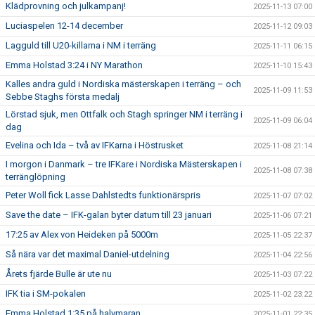
Klädprovning och julkampanj!
2025-11-13 07:00
Luciaspelen 12-14 december
2025-11-12 09:03
Lagguld till U20-killarna i NM i terräng
2025-11-11 06:15
Emma Holstad 3:24 i NY Marathon
2025-11-10 15:43
Kalles andra guld i Nordiska mästerskapen i terräng – och
2025-11-09 11:53
Sebbe Staghs första medalj
Lörstad sjuk, men Ottfalk och Stagh springer NM i terräng i
2025-11-09 06:04
dag
Evelina och Ida – två av IFKarna i Höstrusket
2025-11-08 21:14
I morgon i Danmark – tre IFKare i Nordiska Mästerskapen i
2025-11-08 07:38
terränglöpning
Peter Woll fick Lasse Dahlstedts funktionärspris
2025-11-07 07:02
Save the date – IFK-galan byter datum till 23 januari
2025-11-06 07:21
17:25 av Alex von Heideken på 5000m
2025-11-05 22:37
Så nära var det maximal Daniel-utdelning
2025-11-04 22:56
Årets fjärde Bulle är ute nu
2025-11-03 07:22
IFK tia i SM-pokalen
2025-11-02 23:22
Emma Holstad 1:35 på halvmaran
2025-11-01 22:35