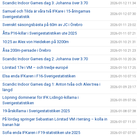
Scandic Indoor Games dag 3: Johanna över 3.70
2026-01-12 11:34
Samuel och Tilda är våra två IFKare i 15-åringarnas
2026-01-12 07:30
Sverigestatistik
Svenskt säsongsbästa på 60m av JC i Örebro
2026-01-11 23:02
Åtta P16-killar i Sverigestatistiken ute 2025
2026-01-11 07:21
10:25 av Alex von Heideken på 3200m
2026-01-10 21:31
Åsa 200m-persade i Örebro
2026-01-10 21:23
Scandic Indoor Games dag 2: Johanna över 3.70
2026-01-10 20:26
Lörstad 17e i VM – och tredje europé
2026-01-10 17:25
Elsa enda IFKaren i F16-Sverigestatistiken
2026-01-10 07:15
Scandic Indoor Games dag 1: Anton tvåa och Alex trea i
2026-01-09 23:17
längd
Löpning dominerar för IFK Lidingö-killarna i
2026-01-09 07:06
Sverigestatistiken
19-årskillarna i Sverigestatistiken 2025
2026-01-08 07:38
På lördag springer Sebastian Lörstad VM i terräng – kolla in
2026-01-07 11:01
banan här
Sofia enda IFKaren i F19-statistiken ute 2025
2026-01-07 07:01