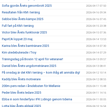
Sofia gjorde Årets genombrott 2025
2026-04-17 07:50
Resultaten från KM i terräng
2026-04-16 09:34
Sebbe blev Årets kämpe 2025
2026-04-16 07:45
Full fart på KM i terräng
2026-04-15 23:38
Victor blev Årets funktionär 2025
2026-04-15 07:36
PaprICA loppet 23 maj
2026-04-14 13:53
Karina blev Årets barntränare 2025
2026-04-14 07:30
Kim utedebuterade i Troy
2026-04-14 07:29
Träningsdag på Bosön 12 april för veteraner!
2026-04-13 09:57
Daniel blev Årets ungdomstränare 2025
2026-04-13 08:41
På onsdag är det KM i terräng – kom ihåg att anmäla dig!
2026-04-12 10:14
Kaddy blev Årets motiverare
2026-04-12 08:55
200m-pers redan i årsdebuten för Mellanie
2026-04-11 15:48
Peder blev Årets ledare 2025
2026-04-11 14:16
Ebba in som hinderfyra i IFK Lidingö genom tiderna
2026-04-11 00:05
Lotta blev Årets eldsjäl 2025
2026-04-10 16:54