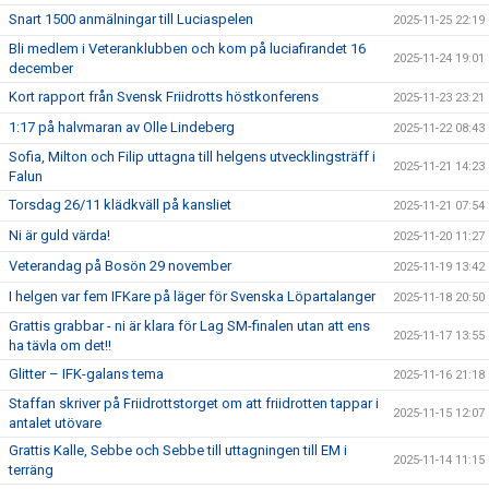
Snart 1500 anmälningar till Luciaspelen
2025-11-25 22:19
Bli medlem i Veteranklubben och kom på luciafirandet 16
2025-11-24 19:01
december
Kort rapport från Svensk Friidrotts höstkonferens
2025-11-23 23:21
1:17 på halvmaran av Olle Lindeberg
2025-11-22 08:43
Sofia, Milton och Filip uttagna till helgens utvecklingsträff i
2025-11-21 14:23
Falun
Torsdag 26/11 klädkväll på kansliet
2025-11-21 07:54
Ni är guld värda!
2025-11-20 11:27
Veterandag på Bosön 29 november
2025-11-19 13:42
I helgen var fem IFKare på läger för Svenska Löpartalanger
2025-11-18 20:50
Grattis grabbar - ni är klara för Lag SM-finalen utan att ens
2025-11-17 13:55
ha tävla om det!!
Glitter – IFK-galans tema
2025-11-16 21:18
Staffan skriver på Friidrottstorget om att friidrotten tappar i
2025-11-15 12:07
antalet utövare
Grattis Kalle, Sebbe och Sebbe till uttagningen till EM i
2025-11-14 11:15
terräng