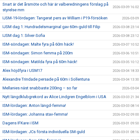
Snart är det årsmöte och här är valberedningens förslag på
2026-03-09 16:02
styrelse mm
IJSM-19-lördagen: Tangerat pers av William i P19-försöken
2026-03-09
IJSM dag 1: Hundradelsmarginal gav 60m-guld till Filip
2026-03-08 23:14
IJSM dag 1: Silver-Sofia
2026-03-08 23:12
ISM-söndagen: Malte fyra på 60m häck!
2026-03-07 10:52
ISM-söndagen: Simon femma på 200m
2026-03-06 10:51
ISM-söndagen: Matilda fyra på 60m häck!
2026-03-05 10:12
Alex höjdfyra i USM17
2026-03-04 18:33
Alexandre Trindade persade på 60m i Sollentuna
2026-03-04 13:30
Mellanies näst snabbaste 200ing – so far
2026-03-04
Nytt längdklubgrekord av Alice Lindgren Engelblom i USA
2026-03-03 21:34
ISM-lördagen: Anton längd-femma!
2026-03-03 08:14
ISM-lördagen: Johanna stav-femma!
2026-03-02 09:00
Dagens IFKare i ISM
2026-03-01 09:50
ISM-lördagen: JCs första individuella SM-guld
2026-03-01 08:16