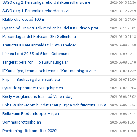
SAYO dag 2: Personliga rekordslakten rullar vidare
2026-06-13 23:36
SAYO dag 1: Personliga rekordens kväll
2026-06-12 22:59
Klubbrekordet på 100m
2026-06-12 07:09
Lyssna på Track & Talk med en hel del IFK Lidingö-prat
2026-06-11 23:01
På söndag är det Folksam GP i Sollentuna
2026-06-10 21:13
Trettiotre IFKare anmälda till SAYO i helgen
2026-06-09 20:58
Linnéa Lord 20:55 på 5 km i Östersund
2026-06-09 07:11
Tangerat pers för Filip i Bauhausgalan
2026-06-08 00:10
IFKarna fyra, femma och femma i Kraftmätningskvalet
2026-06-07 12:32
Filip in i Bauhausgalans startlista
2026-06-07 12:09
Lysande sprinttider i Kringelspelen
2026-06-07 00:04
Keely Hodgkinsons team på Vallen idag
2026-06-06 23:02
Ebba W skriver om hur det är att plugga och friidrotta i USA
2026-06-06 08:54
Belle vann Blodomloppet – igen
2026-06-05 23:14
Sommaridrottsskolan
2026-06-05 13:04
Provträning för barn föda 2020!
2026-06-04 13:00