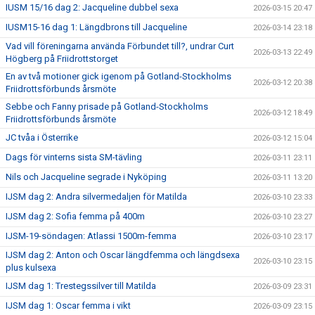
IUSM 15/16 dag 2: Jacqueline dubbel sexa
2026-03-15 20:47
IUSM15-16 dag 1: Längdbrons till Jacqueline
2026-03-14 23:18
Vad vill föreningarna använda Förbundet till?, undrar Curt
2026-03-13 22:49
Högberg på Friidrottstorget
En av två motioner gick igenom på Gotland-Stockholms
2026-03-12 20:38
Friidrottsförbunds årsmöte
Sebbe och Fanny prisade på Gotland-Stockholms
2026-03-12 18:49
Friidrottsförbunds årsmöte
JC tvåa i Österrike
2026-03-12 15:04
Dags för vinterns sista SM-tävling
2026-03-11 23:11
Nils och Jacqueline segrade i Nyköping
2026-03-11 13:20
IJSM dag 2: Andra silvermedaljen för Matilda
2026-03-10 23:33
IJSM dag 2: Sofia femma på 400m
2026-03-10 23:27
IJSM-19-söndagen: Atlassi 1500m-femma
2026-03-10 23:17
IJSM dag 2: Anton och Oscar längdfemma och längdsexa
2026-03-10 23:15
plus kulsexa
IJSM dag 1: Trestegssilver till Matilda
2026-03-09 23:31
IJSM dag 1: Oscar femma i vikt
2026-03-09 23:15