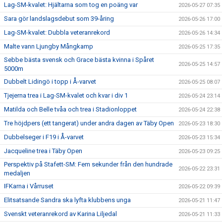
Lag-SM-kvalet: Hjältarna som tog en poäng var
2026-05-27 07:35
Sara gör landslagsdebut som 39-åring
2026-05-26 17:00
Lag-SM-kvalet: Dubbla veteranrekord
2026-05-26 14:34
Malte vann Ljungby Mångkamp
2026-05-25 17:35
Sebbe bästa svensk och Grace bästa kvinna i Spåret
2026-05-25 14:57
5000m
Dubbelt Lidingö i topp i Å-varvet
2026-05-25 08:07
Tjejerna trea i Lag-SM-kvalet och kvar i div 1
2026-05-24 23:14
Matilda och Belle tvåa och trea i Stadionloppet
2026-05-24 22:38
Tre höjdpers (ett tangerat) under andra dagen av Täby Open
2026-05-23 18:30
Dubbelseger i F19 i Å-varvet
2026-05-23 15:34
Jacqueline trea i Täby Open
2026-05-23 09:25
Perspektiv på Stafett-SM: Fem sekunder från den hundrade
2026-05-22 23:31
medaljen
IFKarna i Vårruset
2026-05-22 09:39
Elitsatsande Sandra ska lyfta klubbens unga
2026-05-21 11:47
Svenskt veteranrekord av Karina Liljedal
2026-05-21 11:33