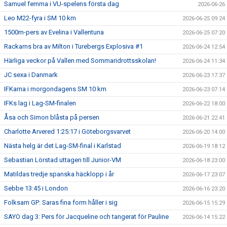
Samuel femma i VU-spelens första dag
2026-06-26
Leo M22-fyra i SM 10 km
2026-06-25 09:24
1500m-pers av Evelina i Vallentuna
2026-06-25 07:20
Rackarns bra av Milton i Turebergs Explosiva #1
2026-06-24 12:54
Härliga veckor på Vallen med Sommaridrottsskolan!
2026-06-24 11:34
JC sexa i Danmark
2026-06-23 17:37
IFKarna i morgondagens SM 10 km
2026-06-23 07:14
IFKs lag i Lag-SM-finalen
2026-06-22 18:00
Åsa och Simon blåsta på persen
2026-06-21 22:41
Charlotte Arvered 1:25:17 i Göteborgsvarvet
2026-06-20 14:00
Nästa helg är det Lag-SM-final i Karlstad
2026-06-19 18:12
Sebastian Lörstad uttagen till Junior-VM
2026-06-18 23:00
Matildas tredje spanska häcklopp i år
2026-06-17 23:07
Sebbe 13:45 i London
2026-06-16 23:20
Folksam GP: Saras fina form håller i sig
2026-06-15 15:29
SAYO dag 3: Pers för Jacqueline och tangerat för Pauline
2026-06-14 15:22