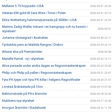
Mellanie 5.75-hoppade i USA
2026-03-31 23:24
Veteran-EM-guld till Sara Wiss i Torun i Polen
2026-03-31 23:13
Ebba Wetterberg halvminutpersade på 5000m i USA
2026-03-31 22:59
Martina Zadig Waller, tränare i en barngrupp och nu kassör i
2026-03-31
styrelsen!
Johanna obesegrad i Australien
2026-03-30 22:17
Fyrdubbla pers av Matilda Rangne i Örebro
2026-03-29 22:19
Atlassi elva på Premiärmilen
2026-03-28
Marielle Ramel - ny i styrelsen
2026-03-25 14:17
Alice persade under andra dagen av Regionmästerskapen
2026-03-22 22:40
Philip och Philip på pallen i Regionmästerskapen
2026-03-21 23:07
Fyra IFK-tjejer och fyra IFK-killar i helgens Regionfinaler
2026-03-20 21:47
Lörstad årsbästade på 5 km
2026-03-19 07:00
Beblomstrade på IFKs årsmöte
2026-03-18 22:04
Klubbens nya styrelse!
2026-03-17 22:50
Imorgon årsmöte i Stadshuset
2026-03-16 11:59