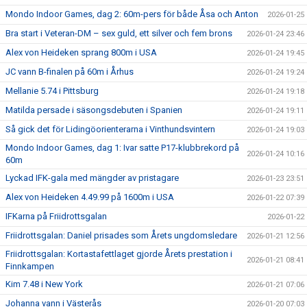
Mondo Indoor Games, dag 2: 60m-pers för både Åsa och Anton
2026-01-25
Bra start i Veteran-DM – sex guld, ett silver och fem brons
2026-01-24 23:46
Alex von Heideken sprang 800m i USA
2026-01-24 19:45
JC vann B-finalen på 60m i Århus
2026-01-24 19:24
Mellanie 5.74 i Pittsburg
2026-01-24 19:18
Matilda persade i säsongsdebuten i Spanien
2026-01-24 19:11
Så gick det för Lidingöorienterarna i Vinthundsvintern
2026-01-24 19:03
Mondo Indoor Games, dag 1: Ivar satte P17-klubbrekord på
2026-01-24 10:16
60m
Lyckad IFK-gala med mängder av pristagare
2026-01-23 23:51
Alex von Heideken 4.49.99 på 1600m i USA
2026-01-22 07:39
IFKarna på Friidrottsgalan
2026-01-22
Friidrottsgalan: Daniel prisades som Årets ungdomsledare
2026-01-21 12:56
Friidrottsgalan: Kortastafettlaget gjorde Årets prestation i
2026-01-21 08:41
Finnkampen
Kim 7.48 i New York
2026-01-21 07:06
Johanna vann i Västerås
2026-01-20 07:03