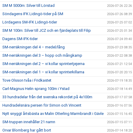
SM M 5000m: Silver till Lörstad
2026-07-26 22:26
Söndagens IFK Lidingö-tider på SM
2026-07-26 08:39
Lördagens SM-IFK Lidingö-tider
2026-07-25 07:02
SM M 100m: Silver till JCZ och en fjärdeplats till Filip
2026-07-25 01:34
Dagens SM-IFK-tider
2026-07-24 09:40
SM-nerräkningen del 4 – medel/lång
2026-07-23 08:35
SM-nerräkningen del 3 – hopp och mångkamp
2026-07-22 08:38
SM-nerräkningen del 2 – vi kollar sprintertjejerna
2026-07-21 12:54
SM-nerräkningen del 1 – vi kollar sprinterkillarna
2026-07-20 20:15
Tove Olsson tvåa i Fridkastet
2026-07-19 18:35
Carl-Magnus Helin sprang 100m i Ystad
2026-07-18 14:49
33 hundradelar från det svenska rekordet på 4x100m
2026-07-17 07:58
Hundradelsnära persen för Simon och Vincent
2026-07-16 07:56
Nytt snyggt årtsbästa av Malin Otterling Marmbrandt i Gävle
2026-07-15 16:45
SM-truppen innehåller 21 namn
2026-07-15 07:11
Orvar Blomberg har gått bort
2026-07-14 18:20