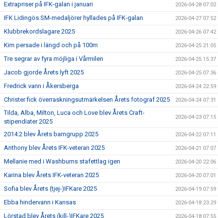
Extrapriser på IFK-galan i januari
2026-04-28 07:02
IFK Lidingös SM-medaljörer hyllades på IFK-galan
2026-04-27 07:52
Klubbrekordslagare 2025
2026-04-26 07:42
Kim persade i längd och på 100m
2026-04-25 21:05
Tre segrar av fyra möjliga i Vårmilen
2026-04-25 15:37
Jacob gjorde Årets lyft 2025
2026-04-25 07:36
Fredrick vann i Åkersberga
2026-04-24 22:59
Christer fick överraskningsutmärkelsen Årets fotograf 2025
2026-04-24 07:31
Tilda, Alba, Milton, Luca och Love blev Årets Craft-
2026-04-23 07:15
stipendiater 2025
2014:2 blev Årets barngrupp 2025
2026-04-22 07:11
Anthony blev Årets IFK-veteran 2025
2026-04-21 07:07
Mellanie med i Washburns stafettlag igen
2026-04-20 22:06
Karina blev Årets IFK-veteran 2025
2026-04-20 07:01
Sofia blev Årets (tjej-)IFKare 2025
2026-04-19 07:59
Ebba hindervann i Kansas
2026-04-18 23:29
Lörstad blev Årets (kill-)IFKare 2025
2026-04-18 07:55