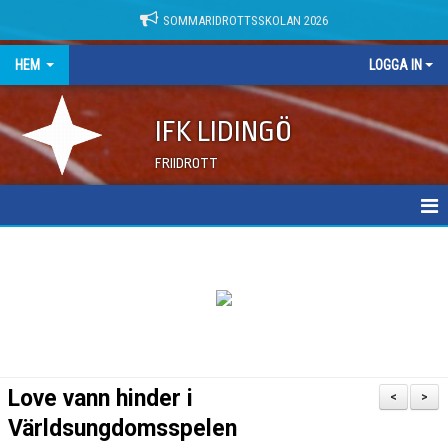
SOMMARIDROTTSSKOLAN 2026
HEM
LOGGA IN
IFK LIDINGÖ
FRIIDROTT
NYHETER
DOKUMENT
Love vann hinder i
<
>
Världsungdomsspelen