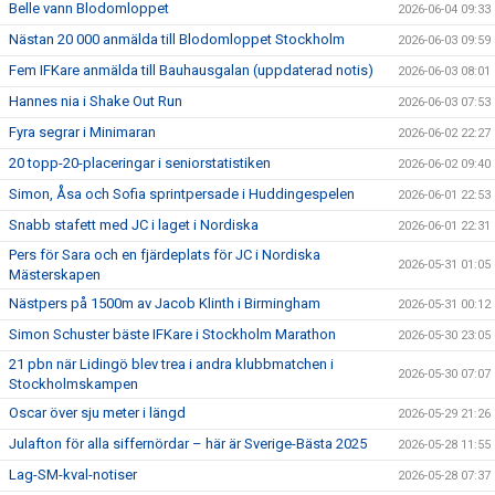
Belle vann Blodomloppet
2026-06-04 09:33
Nästan 20 000 anmälda till Blodomloppet Stockholm
2026-06-03 09:59
Fem IFKare anmälda till Bauhausgalan (uppdaterad notis)
2026-06-03 08:01
Hannes nia i Shake Out Run
2026-06-03 07:53
Fyra segrar i Minimaran
2026-06-02 22:27
20 topp-20-placeringar i seniorstatistiken
2026-06-02 09:40
Simon, Åsa och Sofia sprintpersade i Huddingespelen
2026-06-01 22:53
Snabb stafett med JC i laget i Nordiska
2026-06-01 22:31
Pers för Sara och en fjärdeplats för JC i Nordiska
2026-05-31 01:05
Mästerskapen
Nästpers på 1500m av Jacob Klinth i Birmingham
2026-05-31 00:12
Simon Schuster bäste IFKare i Stockholm Marathon
2026-05-30 23:05
21 pbn när Lidingö blev trea i andra klubbmatchen i
2026-05-30 07:07
Stockholmskampen
Oscar över sju meter i längd
2026-05-29 21:26
Julafton för alla siffernördar – här är Sverige-Bästa 2025
2026-05-28 11:55
Lag-SM-kval-notiser
2026-05-28 07:37