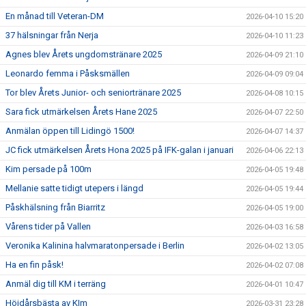
En månad till Veteran-DM
2026-04-10 15:20
37 hälsningar från Nerja
2026-04-10 11:23
Agnes blev Årets ungdomstränare 2025
2026-04-09 21:10
Leonardo femma i Påsksmällen
2026-04-09 09:04
Tor blev Årets Junior- och seniortränare 2025
2026-04-08 10:15
Sara fick utmärkelsen Årets Hane 2025
2026-04-07 22:50
Anmälan öppen till Lidingö 1500!
2026-04-07 14:37
JC fick utmärkelsen Årets Hona 2025 på IFK-galan i januari
2026-04-06 22:13
Kim persade på 100m
2026-04-05 19:48
Mellanie satte tidigt utepers i längd
2026-04-05 19:44
Påskhälsning från Biarritz
2026-04-05 19:00
Vårens tider på Vallen
2026-04-03 16:58
Veronika Kalinina halvmaratonpersade i Berlin
2026-04-02 13:05
Ha en fin påsk!
2026-04-02 07:08
Anmäl dig till KM i terräng
2026-04-01 10:47
Höjdårsbästa av KIm
2026-03-31 23:28