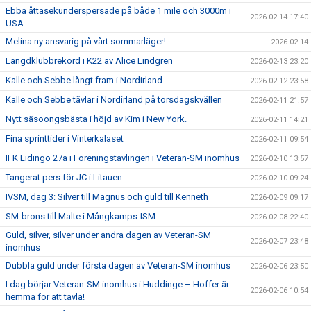
Ebba åttasekunderspersade på både 1 mile och 3000m i
2026-02-14 17:40
USA
Melina ny ansvarig på vårt sommarläger!
2026-02-14
Längdklubbrekord i K22 av Alice Lindgren
2026-02-13 23:20
Kalle och Sebbe långt fram i Nordirland
2026-02-12 23:58
Kalle och Sebbe tävlar i Nordirland på torsdagskvällen
2026-02-11 21:57
Nytt säsoongsbästa i höjd av Kim i New York.
2026-02-11 14:21
Fina sprinttider i Vinterkalaset
2026-02-11 09:54
IFK Lidingö 27a i Föreningstävlingen i Veteran-SM inomhus
2026-02-10 13:57
Tangerat pers för JC i Litauen
2026-02-10 09:24
IVSM, dag 3: Silver till Magnus och guld till Kenneth
2026-02-09 09:17
SM-brons till Malte i Mångkamps-ISM
2026-02-08 22:40
Guld, silver, silver under andra dagen av Veteran-SM
2026-02-07 23:48
inomhus
Dubbla guld under första dagen av Veteran-SM inomhus
2026-02-06 23:50
I dag börjar Veteran-SM inomhus i Huddinge – Hoffer är
2026-02-06 10:54
hemma för att tävla!