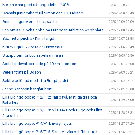
Mellanie har gjort säsongsdebut i USA
2025-12-10 22:11
Svenskt juniorrekord till Simon och IFK Lidingö
2025-12-10 13:49
Anmälningsrekord i Luciaspelen
2025-12-09 09:09
Läs om Kalle och Sebbe på European Athletics webbplats
2025-12-08 12:45
Sex meter prick av Kim i längd
2025-12-07 23:58
Kim Wingren 7.36/13.22 i New York
2025-12-06 23:49
Slutspurten för Luciaspelsanmälan
2025-12-05 18:50
Sofie Lindevall persade på 10 km i London
2025-12-04 08:08
Veteranträff på Bosön
2025-12-03 08:21
Sebbe belönad med Lilla Bragdguldet
2025-12-02 15:14
Janne Karlsson har gått bort
2025-12-01 19:08
Lilla Lidingöloppet P12/F12: Philip två, Matilda trea och
2025-11-29 08:00
Belle fyra
Lilla Lidingöloppet P13/F13: Nils sexa och Hugo och Elliot
2025-11-28 08:31
åtta och nia
Lilla Lidingöloppet P14/F14: Evelyn sjua!
2025-11-27 07:29
Lilla Lidingöloppet P15/F15: Samuel tvåa och Tilda trea
2025-11-26 08:27