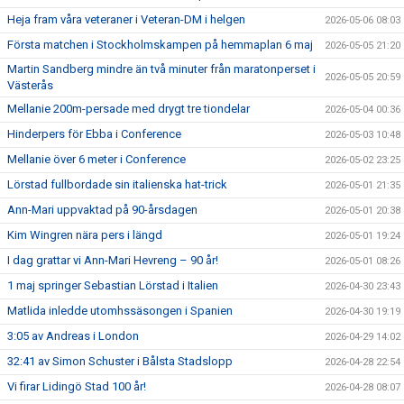
Heja fram våra veteraner i Veteran-DM i helgen
2026-05-06 08:03
Första matchen i Stockholmskampen på hemmaplan 6 maj
2026-05-05 21:20
Martin Sandberg mindre än två minuter från maratonperset i
2026-05-05 20:59
Västerås
Mellanie 200m-persade med drygt tre tiondelar
2026-05-04 00:36
Hinderpers för Ebba i Conference
2026-05-03 10:48
Mellanie över 6 meter i Conference
2026-05-02 23:25
Lörstad fullbordade sin italienska hat-trick
2026-05-01 21:35
Ann-Mari uppvaktad på 90-årsdagen
2026-05-01 20:38
Kim Wingren nära pers i längd
2026-05-01 19:24
I dag grattar vi Ann-Mari Hevreng – 90 år!
2026-05-01 08:26
1 maj springer Sebastian Lörstad i Italien
2026-04-30 23:43
Matlida inledde utomhssäsongen i Spanien
2026-04-30 19:19
3:05 av Andreas i London
2026-04-29 14:02
32:41 av Simon Schuster i Bålsta Stadslopp
2026-04-28 22:54
Vi firar Lidingö Stad 100 år!
2026-04-28 08:07