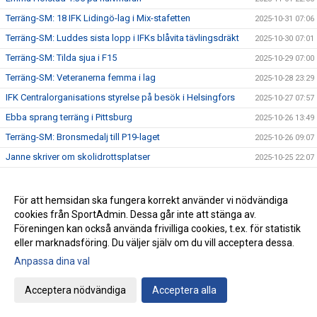
Terräng-SM: 18 IFK Lidingö-lag i Mix-stafetten
2025-10-31 07:06
Terräng-SM: Luddes sista lopp i IFKs blåvita tävlingsdräkt
2025-10-30 07:01
Terräng-SM: Tilda sjua i F15
2025-10-29 07:00
Terräng-SM: Veteranerna femma i lag
2025-10-28 23:29
IFK Centralorganisations styrelse på besök i Helsingfors
2025-10-27 07:57
Ebba sprang terräng i Pittsburg
2025-10-26 13:49
Terräng-SM: Bronsmedalj till P19-laget
2025-10-26 09:07
Janne skriver om skolidrottsplatser
2025-10-25 22:07
Terräng-SM: Kassaskåpssäkert P19-guld till Kalle
2025-10-25 22:00
Terräng-SM: Silver till Nina i K55
2025-10-24 09:24
För att hemsidan ska fungera korrekt använder vi nödvändiga
cookies från SportAdmin. Dessa går inte att stänga av.
Terräng-SM: Veteran-silver till Kenneth Gysing
2025-10-23 08:03
Föreningen kan också använda frivilliga cookies, t.ex. för statistik
Vilka fantastiska funktionärer vi har!
2025-10-22 21:19
eller marknadsföring. Du väljer själv om du vill acceptera dessa.
Terräng-SM: Dubbelt i lagtävlingen i P17
2025-10-22 12:42
Anpassa dina val
Stark trio juniorlöpare från IFK i Nordiska mästerskapen i
2025-10-22 08:33
terräng
Acceptera nödvändiga
Acceptera alla
Terräng-SM: Samuels första USM-guld
2025-10-21 07:48