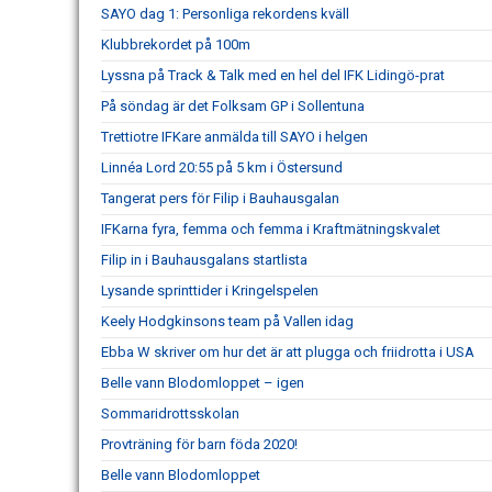
SAYO dag 1: Personliga rekordens kväll
Klubbrekordet på 100m
Lyssna på Track & Talk med en hel del IFK Lidingö-prat
På söndag är det Folksam GP i Sollentuna
Trettiotre IFKare anmälda till SAYO i helgen
Linnéa Lord 20:55 på 5 km i Östersund
Tangerat pers för Filip i Bauhausgalan
IFKarna fyra, femma och femma i Kraftmätningskvalet
Filip in i Bauhausgalans startlista
Lysande sprinttider i Kringelspelen
Keely Hodgkinsons team på Vallen idag
Ebba W skriver om hur det är att plugga och friidrotta i USA
Belle vann Blodomloppet – igen
Sommaridrottsskolan
Provträning för barn föda 2020!
Belle vann Blodomloppet