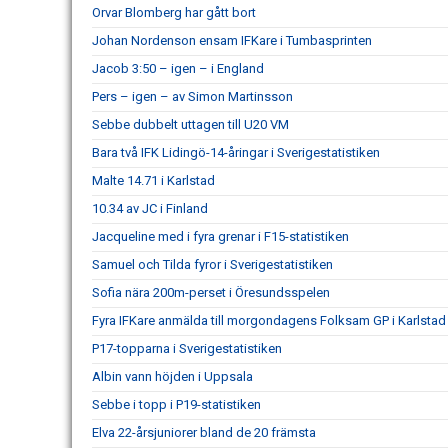
Orvar Blomberg har gått bort
Johan Nordenson ensam IFKare i Tumbasprinten
Jacob 3:50 – igen – i England
Pers – igen – av Simon Martinsson
Sebbe dubbelt uttagen till U20 VM
Bara två IFK Lidingö-14-åringar i Sverigestatistiken
Malte 14.71 i Karlstad
10.34 av JC i Finland
Jacqueline med i fyra grenar i F15-statistiken
Samuel och Tilda fyror i Sverigestatistiken
Sofia nära 200m-perset i Öresundsspelen
Fyra IFKare anmälda till morgondagens Folksam GP i Karlstad
P17-topparna i Sverigestatistiken
Albin vann höjden i Uppsala
Sebbe i topp i P19-statistiken
Elva 22-årsjuniorer bland de 20 främsta