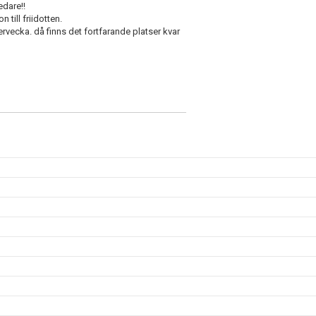
edare!!
 till friidotten.
vecka. då finns det fortfarande platser kvar