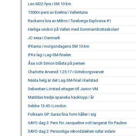
Leo M22-fyra i SM 10 km
1500m-pers av Evelina i Vallentuna
Rackarns bra av Milton i Turebergs Explosiva #1
Härliga veckor på Vallen med Sommaridrottsskolan!
JC sexa i Danmark
IFKarna i morgondagens SM 10 km
IFKs lag i Lag-SM-finalen
Åsa och Simon blåsta på persen
Charlotte Arvered 1:25:17 i Göteborgsvarvet
Nästa helg är det Lag-SM-final i Karlstad
Sebastian Lörstad uttagen till Junior-VM
Matildas tredje spanska häcklopp i år
Sebbe 13:45 i London
Folksam GP: Saras fina form håller i sig
SAYO dag 3: Pers för Jacqueline och tangerat för Pauline
SAYO dag 2: Personliga rekordslakten rullar vidare