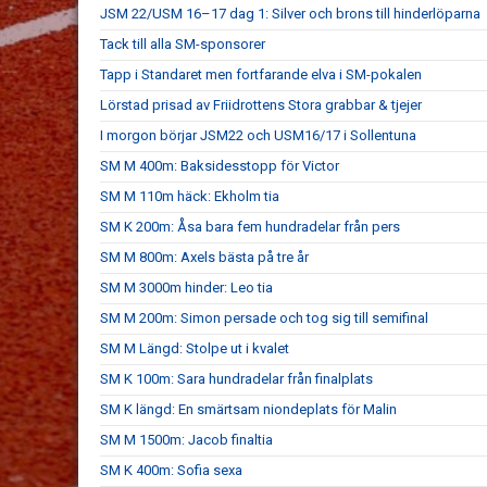
JSM 22/USM 16–17 dag 1: Silver och brons till hinderlöparna
Tack till alla SM-sponsorer
Tapp i Standaret men fortfarande elva i SM-pokalen
Lörstad prisad av Friidrottens Stora grabbar & tjejer
I morgon börjar JSM22 och USM16/17 i Sollentuna
SM M 400m: Baksidesstopp för Victor
SM M 110m häck: Ekholm tia
SM K 200m: Åsa bara fem hundradelar från pers
SM M 800m: Axels bästa på tre år
SM M 3000m hinder: Leo tia
SM M 200m: Simon persade och tog sig till semifinal
SM M Längd: Stolpe ut i kvalet
SM K 100m: Sara hundradelar från finalplats
SM K längd: En smärtsam niondeplats för Malin
SM M 1500m: Jacob finaltia
SM K 400m: Sofia sexa