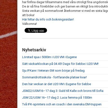
har finfina dagar tillsammans med våra otroligt fina ungdomsl
De är så fina förebilder och ger barnen en riktigt bra introduktion
Sista veckan på sommarlovet återkommer vi med en sista läger
att boka!
Här hittar du info och bokningssidan!
Välkomna!
Nyhetsarkiv
Lörstad sjua i 5000m i U20 VM i Eugene
Sätt väckarklockan på 04.45! Dags för Sebbe i U20 VM!
Sju IFKare i Veteran-SM som börjar på fredag
Sommaridrottsskola - fortfarande platser kvar!
Den här veckan är det U20 VM i Eugene för Sebbe
JSM22/USM16–17 dag 3: Guld till Kalle och brons till Sofia
JSM 22/USM 16–17 dag 2: Luca femma på 1500m
Två IFK-sprinters och en coach i den svenska EM-truppen