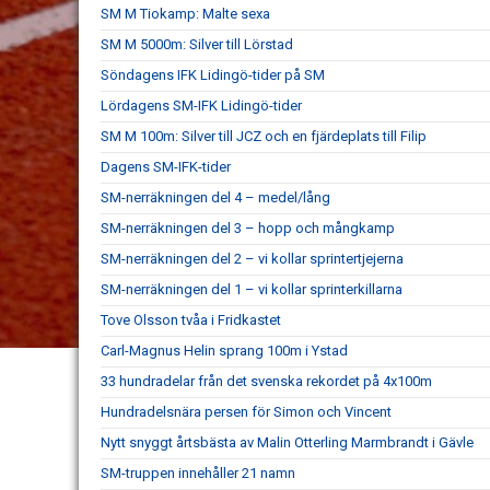
SM M Tiokamp: Malte sexa
SM M 5000m: Silver till Lörstad
Söndagens IFK Lidingö-tider på SM
Lördagens SM-IFK Lidingö-tider
SM M 100m: Silver till JCZ och en fjärdeplats till Filip
Dagens SM-IFK-tider
SM-nerräkningen del 4 – medel/lång
SM-nerräkningen del 3 – hopp och mångkamp
SM-nerräkningen del 2 – vi kollar sprintertjejerna
SM-nerräkningen del 1 – vi kollar sprinterkillarna
Tove Olsson tvåa i Fridkastet
Carl-Magnus Helin sprang 100m i Ystad
33 hundradelar från det svenska rekordet på 4x100m
Hundradelsnära persen för Simon och Vincent
Nytt snyggt årtsbästa av Malin Otterling Marmbrandt i Gävle
SM-truppen innehåller 21 namn