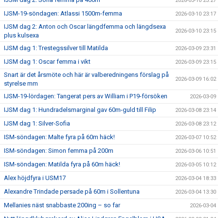
2026-03-10 23:27
IJSM-19-söndagen: Atlassi 1500m-femma
2026-03-10 23:17
IJSM dag 2: Anton och Oscar längdfemma och längdsexa
2026-03-10 23:15
plus kulsexa
IJSM dag 1: Trestegssilver till Matilda
2026-03-09 23:31
IJSM dag 1: Oscar femma i vikt
2026-03-09 23:15
Snart är det årsmöte och här är valberedningens förslag på
2026-03-09 16:02
styrelse mm
IJSM-19-lördagen: Tangerat pers av William i P19-försöken
2026-03-09
IJSM dag 1: Hundradelsmarginal gav 60m-guld till Filip
2026-03-08 23:14
IJSM dag 1: Silver-Sofia
2026-03-08 23:12
ISM-söndagen: Malte fyra på 60m häck!
2026-03-07 10:52
ISM-söndagen: Simon femma på 200m
2026-03-06 10:51
ISM-söndagen: Matilda fyra på 60m häck!
2026-03-05 10:12
Alex höjdfyra i USM17
2026-03-04 18:33
Alexandre Trindade persade på 60m i Sollentuna
2026-03-04 13:30
Mellanies näst snabbaste 200ing – so far
2026-03-04