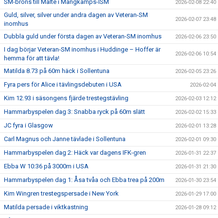
SM-brons till Malte i Mångkamps-ISM
2026-02-08 22:40
Guld, silver, silver under andra dagen av Veteran-SM
2026-02-07 23:48
inomhus
Dubbla guld under första dagen av Veteran-SM inomhus
2026-02-06 23:50
I dag börjar Veteran-SM inomhus i Huddinge – Hoffer är
2026-02-06 10:54
hemma för att tävla!
Matilda 8.73 på 60m häck i Sollentuna
2026-02-05 23:26
Fyra pers för Alice i tävlingsdebuten i USA
2026-02-04
Kim 12.93 i säsongens fjärde trestegstävling
2026-02-03 12:12
Hammarbyspelen dag 3: Snabba ryck på 60m slätt
2026-02-02 15:33
JC fyra i Glasgow
2026-02-01 13:28
Carl Magnus och Janne tävlade i Sollentuna
2026-02-01 09:30
Hammarbyspelen dag 2: Häck var dagens IFK-gren
2026-01-31 22:37
Ebba W 10:36 på 3000m i USA
2026-01-31 21:30
Hammarbyspelen dag 1: Åsa tvåa och Ebba trea på 200m
2026-01-30 23:54
Kim Wingren trestegspersade i New York
2026-01-29 17:00
Matilda persade i viktkastning
2026-01-28 09:12