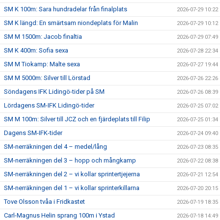
SM K 100m: Sara hundradelar från finalplats
2026-07-29 10:22
SM K längd: En smärtsam niondeplats för Malin
2026-07-29 10:12
SM M 1500m: Jacob finaltia
2026-07-29 07:49
SM K 400m: Sofia sexa
2026-07-28 22:34
SM M Tiokamp: Malte sexa
2026-07-27 19:44
SM M 5000m: Silver till Lörstad
2026-07-26 22:26
Söndagens IFK Lidingö-tider på SM
2026-07-26 08:39
Lördagens SM-IFK Lidingö-tider
2026-07-25 07:02
SM M 100m: Silver till JCZ och en fjärdeplats till Filip
2026-07-25 01:34
Dagens SM-IFK-tider
2026-07-24 09:40
SM-nerräkningen del 4 – medel/lång
2026-07-23 08:35
SM-nerräkningen del 3 – hopp och mångkamp
2026-07-22 08:38
SM-nerräkningen del 2 – vi kollar sprintertjejerna
2026-07-21 12:54
SM-nerräkningen del 1 – vi kollar sprinterkillarna
2026-07-20 20:15
Tove Olsson tvåa i Fridkastet
2026-07-19 18:35
Carl-Magnus Helin sprang 100m i Ystad
2026-07-18 14:49