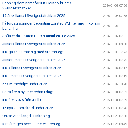
Löpning dominerar för IFK Lidingö-killarna i
2026-01-09 07:06
Sverigestatistiken
19-årskillarna i Sverigestatistiken 2025
2026-01-08 07:38
På lördag springer Sebastian Lörstad VM i terräng – kolla in
2026-01-07 11:01
banan här
Sofia enda IFKaren i F19-statistiken ute 2025
2026-01-07 07:01
Juniorkillarna i Sverigestatistiken 2025
2026-01-06 08:00
IFK-galan närmar sig med stormsteg!
2026-01-05 17:23
Juniortjejerna i Sverigestatistiken 2025
2026-01-05 07:25
IFK-killarna i Sverigestatistiken 2025
2026-01-04 07:17
IFK-tjejerna i Sverigestatistiken 2025
2026-01-03 07:19
65 SM-medaljer under 2025
2026-01-02 10:20
Förra årets nyheter redan i dag!
2026-01-01 07:52
IFK-året 2025 från A till Ö
2025-12-31 07:09
16 nya klubbrekord under 2025
2025-12-30 07:26
Oskar vann längd i Linköping
2025-12-29 07:00
Kim återigen över 13 meter i tresteg
2025-12-28 08:49