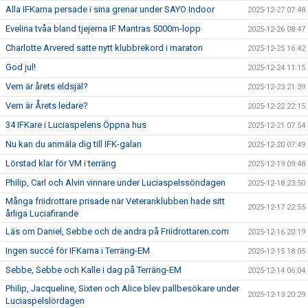
Alla IFKarna persade i sina grenar under SAYO Indoor
2025-12-27 07:48
Evelina tvåa bland tjejerna IF Mantras 5000m-lopp
2025-12-26 08:47
Charlotte Arvered satte nytt klubbrekord i maraton
2025-12-25 16:42
God jul!
2025-12-24 11:15
Vem är årets eldsjäl?
2025-12-23 21:39
Vem är Årets ledare?
2025-12-22 22:15
34 IFKare i Luciaspelens Öppna hus
2025-12-21 07:54
Nu kan du anmäla dig till IFK-galan
2025-12-20 07:49
Lörstad klar för VM i terräng
2025-12-19 09:48
Philip, Carl och Alvin vinnare under Luciaspelssöndagen
2025-12-18 23:50
Många friidrottare prisade när Veteranklubben hade sitt
2025-12-17 22:55
årliga Luciafirande
Läs om Daniel, Sebbe och de andra på Friidrottaren.com
2025-12-16 20:19
Ingen succé för IFKarna i Terräng-EM
2025-12-15 18:05
Sebbe, Sebbe och Kalle i dag på Terräng-EM
2025-12-14 06:04
Philip, Jacqueline, Sixten och Alice blev pallbesökare under
2025-12-13 20:29
Luciaspelslördagen