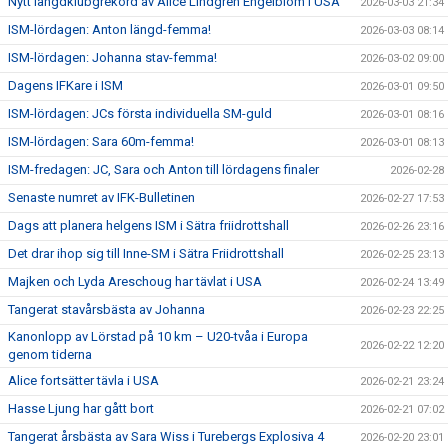
Nytt längdklubgrekord av Alice Lindgren Engelblom i USA
2026-03-03 21:34
ISM-lördagen: Anton längd-femma!
2026-03-03 08:14
ISM-lördagen: Johanna stav-femma!
2026-03-02 09:00
Dagens IFKare i ISM
2026-03-01 09:50
ISM-lördagen: JCs första individuella SM-guld
2026-03-01 08:16
ISM-lördagen: Sara 60m-femma!
2026-03-01 08:13
ISM-fredagen: JC, Sara och Anton till lördagens finaler
2026-02-28
Senaste numret av IFK-Bulletinen
2026-02-27 17:53
Dags att planera helgens ISM i Sätra friidrottshall
2026-02-26 23:16
Det drar ihop sig till Inne-SM i Sätra Friidrottshall
2026-02-25 23:13
Majken och Lyda Areschoug har tävlat i USA
2026-02-24 13:49
Tangerat stavårsbästa av Johanna
2026-02-23 22:25
Kanonlopp av Lörstad på 10 km – U20-tvåa i Europa
2026-02-22 12:20
genom tiderna
Alice fortsätter tävla i USA
2026-02-21 23:24
Hasse Ljung har gått bort
2026-02-21 07:02
Tangerat årsbästa av Sara Wiss i Turebergs Explosiva 4
2026-02-20 23:01