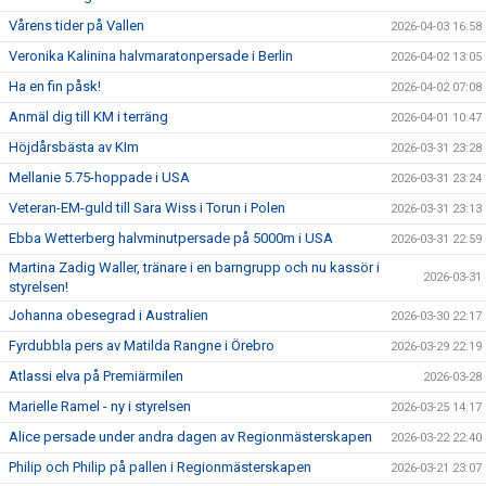
Vårens tider på Vallen
2026-04-03 16:58
Veronika Kalinina halvmaratonpersade i Berlin
2026-04-02 13:05
Ha en fin påsk!
2026-04-02 07:08
Anmäl dig till KM i terräng
2026-04-01 10:47
Höjdårsbästa av KIm
2026-03-31 23:28
Mellanie 5.75-hoppade i USA
2026-03-31 23:24
Veteran-EM-guld till Sara Wiss i Torun i Polen
2026-03-31 23:13
Ebba Wetterberg halvminutpersade på 5000m i USA
2026-03-31 22:59
Martina Zadig Waller, tränare i en barngrupp och nu kassör i
2026-03-31
styrelsen!
Johanna obesegrad i Australien
2026-03-30 22:17
Fyrdubbla pers av Matilda Rangne i Örebro
2026-03-29 22:19
Atlassi elva på Premiärmilen
2026-03-28
Marielle Ramel - ny i styrelsen
2026-03-25 14:17
Alice persade under andra dagen av Regionmästerskapen
2026-03-22 22:40
Philip och Philip på pallen i Regionmästerskapen
2026-03-21 23:07