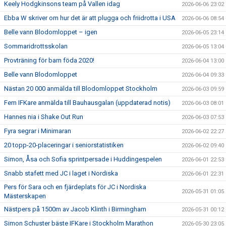
Keely Hodgkinsons team på Vallen idag
2026-06-06 23:02
Ebba W skriver om hur det är att plugga och friidrotta i USA
2026-06-06 08:54
Belle vann Blodomloppet – igen
2026-06-05 23:14
Sommaridrottsskolan
2026-06-05 13:04
Provträning för barn föda 2020!
2026-06-04 13:00
Belle vann Blodomloppet
2026-06-04 09:33
Nästan 20 000 anmälda till Blodomloppet Stockholm
2026-06-03 09:59
Fem IFKare anmälda till Bauhausgalan (uppdaterad notis)
2026-06-03 08:01
Hannes nia i Shake Out Run
2026-06-03 07:53
Fyra segrar i Minimaran
2026-06-02 22:27
20 topp-20-placeringar i seniorstatistiken
2026-06-02 09:40
Simon, Åsa och Sofia sprintpersade i Huddingespelen
2026-06-01 22:53
Snabb stafett med JC i laget i Nordiska
2026-06-01 22:31
Pers för Sara och en fjärdeplats för JC i Nordiska
2026-05-31 01:05
Mästerskapen
Nästpers på 1500m av Jacob Klinth i Birmingham
2026-05-31 00:12
Simon Schuster bäste IFKare i Stockholm Marathon
2026-05-30 23:05