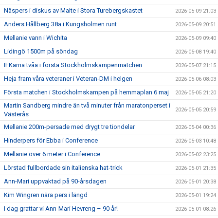
Näspers i diskus av Malte i Stora Turebergskastet
2026-05-09 21:03
Anders Hållberg 38a i Kungsholmen runt
2026-05-09 20:51
Mellanie vann i Wichita
2026-05-09 09:40
Lidingö 1500m på söndag
2026-05-08 19:40
IFKarna tvåa i första Stockholmskampenmatchen
2026-05-07 21:15
Heja fram våra veteraner i Veteran-DM i helgen
2026-05-06 08:03
Första matchen i Stockholmskampen på hemmaplan 6 maj
2026-05-05 21:20
Martin Sandberg mindre än två minuter från maratonperset i
2026-05-05 20:59
Västerås
Mellanie 200m-persade med drygt tre tiondelar
2026-05-04 00:36
Hinderpers för Ebba i Conference
2026-05-03 10:48
Mellanie över 6 meter i Conference
2026-05-02 23:25
Lörstad fullbordade sin italienska hat-trick
2026-05-01 21:35
Ann-Mari uppvaktad på 90-årsdagen
2026-05-01 20:38
Kim Wingren nära pers i längd
2026-05-01 19:24
I dag grattar vi Ann-Mari Hevreng – 90 år!
2026-05-01 08:26