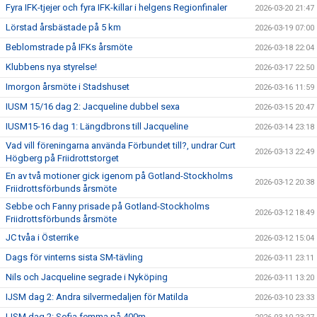
Fyra IFK-tjejer och fyra IFK-killar i helgens Regionfinaler
2026-03-20 21:47
Lörstad årsbästade på 5 km
2026-03-19 07:00
Beblomstrade på IFKs årsmöte
2026-03-18 22:04
Klubbens nya styrelse!
2026-03-17 22:50
Imorgon årsmöte i Stadshuset
2026-03-16 11:59
IUSM 15/16 dag 2: Jacqueline dubbel sexa
2026-03-15 20:47
IUSM15-16 dag 1: Längdbrons till Jacqueline
2026-03-14 23:18
Vad vill föreningarna använda Förbundet till?, undrar Curt
2026-03-13 22:49
Högberg på Friidrottstorget
En av två motioner gick igenom på Gotland-Stockholms
2026-03-12 20:38
Friidrottsförbunds årsmöte
Sebbe och Fanny prisade på Gotland-Stockholms
2026-03-12 18:49
Friidrottsförbunds årsmöte
JC tvåa i Österrike
2026-03-12 15:04
Dags för vinterns sista SM-tävling
2026-03-11 23:11
Nils och Jacqueline segrade i Nyköping
2026-03-11 13:20
IJSM dag 2: Andra silvermedaljen för Matilda
2026-03-10 23:33
IJSM dag 2: Sofia femma på 400m