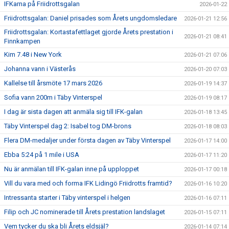
IFKarna på Friidrottsgalan
2026-01-22
Friidrottsgalan: Daniel prisades som Årets ungdomsledare
2026-01-21 12:56
Friidrottsgalan: Kortastafettlaget gjorde Årets prestation i
2026-01-21 08:41
Finnkampen
Kim 7.48 i New York
2026-01-21 07:06
Johanna vann i Västerås
2026-01-20 07:03
Kallelse till årsmöte 17 mars 2026
2026-01-19 14:37
Sofia vann 200m i Täby Vinterspel
2026-01-19 08:17
I dag är sista dagen att anmäla sig till IFK-galan
2026-01-18 13:45
Täby Vinterspel dag 2: Isabel tog DM-brons
2026-01-18 08:03
Flera DM-medaljer under första dagen av Täby Vinterspel
2026-01-17 14:00
Ebba 5:24 på 1 mile i USA
2026-01-17 11:20
Nu är anmälan till IFK-galan inne på upploppet
2026-01-17 00:18
Vill du vara med och forma IFK Lidingö Friidrotts framtid?
2026-01-16 10:20
Intressanta starter i Täby vinterspel i helgen
2026-01-16 07:11
Filip och JC nominerade till Årets prestation landslaget
2026-01-15 07:11
Vem tycker du ska bli Årets eldsjäl?
2026-01-14 07:14