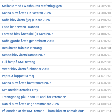
Mellanie med i Washburns stafettlag igen
2026-04-20 22:06
Karina blev Årets IFK-veteran 2025
2026-04-20 07:01
Sofia blev Årets (tjej-)IFKare 2025
2026-04-19 07:59
Ebba hindervann i Kansas
2026-04-18 23:29
Lörstad blev Årets (kill-)IFKare 2025
2026-04-18 07:55
Sofia gjorde Årets genombrott 2025
2026-04-17 07:50
Resultaten från KM i terräng
2026-04-16 09:34
Sebbe blev Årets kämpe 2025
2026-04-16 07:45
Full fart på KM i terräng
2026-04-15 23:38
Victor blev Årets funktionär 2025
2026-04-15 07:36
PaprICA loppet 23 maj
2026-04-14 13:53
Karina blev Årets barntränare 2025
2026-04-14 07:30
Kim utedebuterade i Troy
2026-04-14 07:29
Träningsdag på Bosön 12 april för veteraner!
2026-04-13 09:57
Daniel blev Årets ungdomstränare 2025
2026-04-13 08:41
På onsdag är det KM i terräng – kom ihåg att anmäla dig!
2026-04-12 10:14