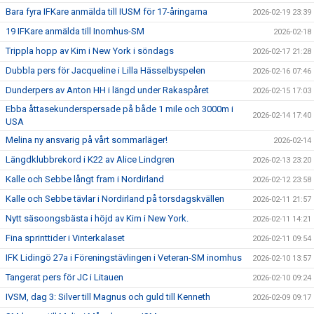
Bara fyra IFKare anmälda till IUSM för 17-åringarna
2026-02-19 23:39
19 IFKare anmälda till Inomhus-SM
2026-02-18
Trippla hopp av Kim i New York i söndags
2026-02-17 21:28
Dubbla pers för Jacqueline i Lilla Hässelbyspelen
2026-02-16 07:46
Dunderpers av Anton HH i längd under Rakaspåret
2026-02-15 17:03
Ebba åttasekunderspersade på både 1 mile och 3000m i
2026-02-14 17:40
USA
Melina ny ansvarig på vårt sommarläger!
2026-02-14
Längdklubbrekord i K22 av Alice Lindgren
2026-02-13 23:20
Kalle och Sebbe långt fram i Nordirland
2026-02-12 23:58
Kalle och Sebbe tävlar i Nordirland på torsdagskvällen
2026-02-11 21:57
Nytt säsoongsbästa i höjd av Kim i New York.
2026-02-11 14:21
Fina sprinttider i Vinterkalaset
2026-02-11 09:54
IFK Lidingö 27a i Föreningstävlingen i Veteran-SM inomhus
2026-02-10 13:57
Tangerat pers för JC i Litauen
2026-02-10 09:24
IVSM, dag 3: Silver till Magnus och guld till Kenneth
2026-02-09 09:17