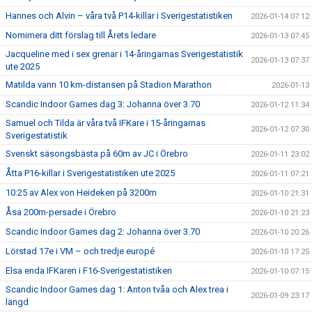
Hannes och Alvin – våra två P14-killar i Sverigestatistiken
2026-01-14 07:12
Nomimera ditt förslag till Årets ledare
2026-01-13 07:45
Jacqueline med i sex grenar i 14-åringarnas Sverigestatistik
2026-01-13 07:37
ute 2025
Matilda vann 10 km-distansen på Stadion Marathon
2026-01-13
Scandic Indoor Games dag 3: Johanna över 3.70
2026-01-12 11:34
Samuel och Tilda är våra två IFKare i 15-åringarnas
2026-01-12 07:30
Sverigestatistik
Svenskt säsongsbästa på 60m av JC i Örebro
2026-01-11 23:02
Åtta P16-killar i Sverigestatistiken ute 2025
2026-01-11 07:21
10:25 av Alex von Heideken på 3200m
2026-01-10 21:31
Åsa 200m-persade i Örebro
2026-01-10 21:23
Scandic Indoor Games dag 2: Johanna över 3.70
2026-01-10 20:26
Lörstad 17e i VM – och tredje europé
2026-01-10 17:25
Elsa enda IFKaren i F16-Sverigestatistiken
2026-01-10 07:15
Scandic Indoor Games dag 1: Anton tvåa och Alex trea i
2026-01-09 23:17
längd