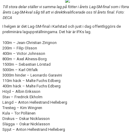
Till stora delar ställer vi samma lag på fötter i årets Lag-SM-final som i förra
årets Lag-SM-kval såg till att vi direktkvalificerade oss til årets final. Foto:
DECA
I helgen är det Lag-SM-final i Karlstad och just i dag offentliggörs de
preliminära laguppställningarna. Det här är IFKs lag.
100m – Jean-Christian Zirignon
200m – Filip Olsson
400m – Victor Johnsson
800m – Axel Alness-Borg
1500m – Sebastian Lörstad
5000m – Karl Ottfalk
3000m hinder – Leonardo Garavini
110m häck – Malte Fuchs Edberg
400m häck – Malte Fuchs Edberg
Höjd – Albin Eriksson
Stav – Fredrick Ekholm
Längd – Anton Hellestrand Helleberg
Tresteg – Kim Wingren
Kula – Tor Pöllänen
Diskus – Oskar Nicklasson
Slägga – Oskar Nicklasson
Spjut – Anton Hellestrand Helleberg