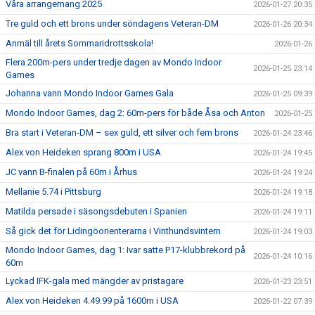
Våra arrangemang 2025
2026-01-27 20:35
Tre guld och ett brons under söndagens Veteran-DM
2026-01-26 20:34
Anmäl till årets Sommaridrottsskola!
2026-01-26
Flera 200m-pers under tredje dagen av Mondo Indoor
2026-01-25 23:14
Games
Johanna vann Mondo Indoor Games Gala
2026-01-25 09:39
Mondo Indoor Games, dag 2: 60m-pers för både Åsa och Anton
2026-01-25
Bra start i Veteran-DM – sex guld, ett silver och fem brons
2026-01-24 23:46
Alex von Heideken sprang 800m i USA
2026-01-24 19:45
JC vann B-finalen på 60m i Århus
2026-01-24 19:24
Mellanie 5.74 i Pittsburg
2026-01-24 19:18
Matilda persade i säsongsdebuten i Spanien
2026-01-24 19:11
Så gick det för Lidingöorienterarna i Vinthundsvintern
2026-01-24 19:03
Mondo Indoor Games, dag 1: Ivar satte P17-klubbrekord på
2026-01-24 10:16
60m
Lyckad IFK-gala med mängder av pristagare
2026-01-23 23:51
Alex von Heideken 4.49.99 på 1600m i USA
2026-01-22 07:39