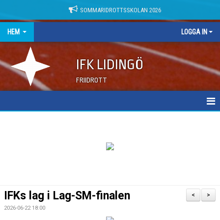
SOMMARIDROTTSSKOLAN 2026
HEM
LOGGA IN
IFK LIDINGÖ
FRIIDROTT
NYHETER
DOKUMENT
IFKs lag i Lag-SM-finalen
<
>
2026-06-22 18:00