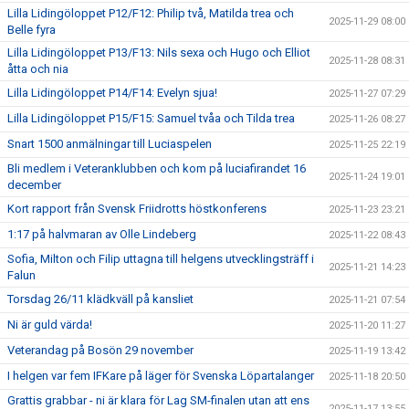
Lilla Lidingöloppet P12/F12: Philip två, Matilda trea och
2025-11-29 08:00
Belle fyra
Lilla Lidingöloppet P13/F13: Nils sexa och Hugo och Elliot
2025-11-28 08:31
åtta och nia
Lilla Lidingöloppet P14/F14: Evelyn sjua!
2025-11-27 07:29
Lilla Lidingöloppet P15/F15: Samuel tvåa och Tilda trea
2025-11-26 08:27
Snart 1500 anmälningar till Luciaspelen
2025-11-25 22:19
Bli medlem i Veteranklubben och kom på luciafirandet 16
2025-11-24 19:01
december
Kort rapport från Svensk Friidrotts höstkonferens
2025-11-23 23:21
1:17 på halvmaran av Olle Lindeberg
2025-11-22 08:43
Sofia, Milton och Filip uttagna till helgens utvecklingsträff i
2025-11-21 14:23
Falun
Torsdag 26/11 klädkväll på kansliet
2025-11-21 07:54
Ni är guld värda!
2025-11-20 11:27
Veterandag på Bosön 29 november
2025-11-19 13:42
I helgen var fem IFKare på läger för Svenska Löpartalanger
2025-11-18 20:50
Grattis grabbar - ni är klara för Lag SM-finalen utan att ens
2025-11-17 13:55