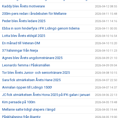
Kaddy blev Årets motiverare
2026-04-12 08:55
200m-pers redan i årsdebuten för Mellanie
2026-04-11 15:48
Peder blev Årets ledare 2025
2026-04-11 14:16
Ebba in som hinderfyra i IFK Lidingö genom tiderna
2026-04-11 00:05
Lotta blev Årets eldsjäl 2025
2026-04-10 16:54
En månad till Veteran-DM
2026-04-10 15:20
37 hälsningar från Nerja
2026-04-10 11:23
Agnes blev Årets ungdomstränare 2025
2026-04-09 21:10
Leonardo femma i Påsksmällen
2026-04-09 09:04
Tor blev Årets Junior- och seniortränare 2025
2026-04-08 10:15
Sara fick utmärkelsen Årets Hane 2025
2026-04-07 22:50
Anmälan öppen till Lidingö 1500!
2026-04-07 14:37
JC fick utmärkelsen Årets Hona 2025 på IFK-galan i januari
2026-04-06 22:13
Kim persade på 100m
2026-04-05 19:48
Mellanie satte tidigt utepers i längd
2026-04-05 19:44
Påskhälsning från Biarritz
2026-04-05 19:00