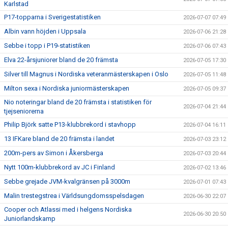
Karlstad
P17-topparna i Sverigestatistiken
2026-07-07 07:49
Albin vann höjden i Uppsala
2026-07-06 21:28
Sebbe i topp i P19-statistiken
2026-07-06 07:43
Elva 22-årsjuniorer bland de 20 främsta
2026-07-05 17:30
Silver till Magnus i Nordiska veteranmästerskapen i Oslo
2026-07-05 11:48
Milton sexa i Nordiska juniormästerskapen
2026-07-05 09:37
Nio noteringar bland de 20 främsta i statistiken för
2026-07-04 21:44
tjejseniorerna
Philip Björk satte P13-klubbrekord i stavhopp
2026-07-04 16:11
13 IFKare bland de 20 främsta i landet
2026-07-03 23:12
200m-pers av Simon i Åkersberga
2026-07-03 20:44
Nytt 100m-klubbrekord av JC i Finland
2026-07-02 13:46
Sebbe grejade JVM-kvalgränsen på 3000m
2026-07-01 07:43
Malin trestegstrea i Världsungdomsspelsdagen
2026-06-30 22:07
Cooper och Atlassi med i helgens Nordiska
2026-06-30 20:50
Juniorlandskamp