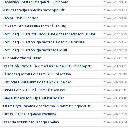
Sebastian Lörstad uttagen till Junior-VM
2026-06-18 23:00
Matildas tredje spanska häcklopp i år
2026-06-17 23:07
Sebbe 13:45 i London
2026-06-16 23:20
Folksam GP: Saras fina form håller i sig
2026-06-15 15:29
SAYO dag 3: Pers för Jacqueline och tangerat för Pauline
2026-06-14 15:22
SAYO dag 2: Personliga rekordslakten rullar vidare
2026-06-13 23:36
SAYO dag 1: Personliga rekordens kväll
2026-06-12 22:59
Klubbrekordet på 100m
2026-06-12 07:09
Lyssna på Track & Talk med en hel del IFK Lidingö-prat
2026-06-11 23:01
På söndag är det Folksam GP i Sollentuna
2026-06-10 21:13
Trettiotre IFKare anmälda till SAYO i helgen
2026-06-09 20:58
Linnéa Lord 20:55 på 5 km i Östersund
2026-06-09 07:11
Tangerat pers för Filip i Bauhausgalan
2026-06-08 00:10
IFKarna fyra, femma och femma i Kraftmätningskvalet
2026-06-07 12:32
Filip in i Bauhausgalans startlista
2026-06-07 12:09
Lysande sprinttider i Kringelspelen
2026-06-07 00:04