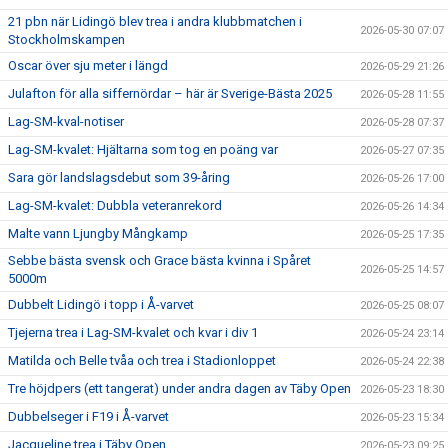
21 pbn när Lidingö blev trea i andra klubbmatchen i
2026-05-30 07:07
Stockholmskampen
Oscar över sju meter i längd
2026-05-29 21:26
Julafton för alla siffernördar – här är Sverige-Bästa 2025
2026-05-28 11:55
Lag-SM-kval-notiser
2026-05-28 07:37
Lag-SM-kvalet: Hjältarna som tog en poäng var
2026-05-27 07:35
Sara gör landslagsdebut som 39-åring
2026-05-26 17:00
Lag-SM-kvalet: Dubbla veteranrekord
2026-05-26 14:34
Malte vann Ljungby Mångkamp
2026-05-25 17:35
Sebbe bästa svensk och Grace bästa kvinna i Spåret
2026-05-25 14:57
5000m
Dubbelt Lidingö i topp i Å-varvet
2026-05-25 08:07
Tjejerna trea i Lag-SM-kvalet och kvar i div 1
2026-05-24 23:14
Matilda och Belle tvåa och trea i Stadionloppet
2026-05-24 22:38
Tre höjdpers (ett tangerat) under andra dagen av Täby Open
2026-05-23 18:30
Dubbelseger i F19 i Å-varvet
2026-05-23 15:34
Jacqueline trea i Täby Open
2026-05-23 09:25