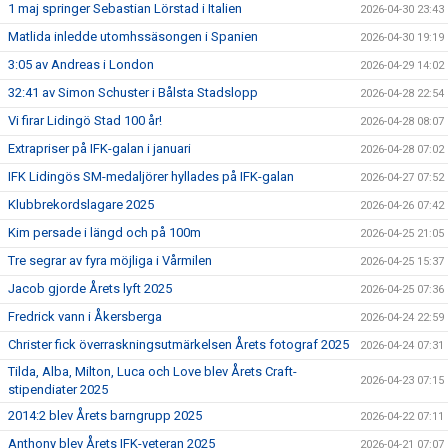
1 maj springer Sebastian Lörstad i Italien
2026-04-30 23:43
Matlida inledde utomhssäsongen i Spanien
2026-04-30 19:19
3:05 av Andreas i London
2026-04-29 14:02
32:41 av Simon Schuster i Bålsta Stadslopp
2026-04-28 22:54
Vi firar Lidingö Stad 100 år!
2026-04-28 08:07
Extrapriser på IFK-galan i januari
2026-04-28 07:02
IFK Lidingös SM-medaljörer hyllades på IFK-galan
2026-04-27 07:52
Klubbrekordslagare 2025
2026-04-26 07:42
Kim persade i längd och på 100m
2026-04-25 21:05
Tre segrar av fyra möjliga i Vårmilen
2026-04-25 15:37
Jacob gjorde Årets lyft 2025
2026-04-25 07:36
Fredrick vann i Åkersberga
2026-04-24 22:59
Christer fick överraskningsutmärkelsen Årets fotograf 2025
2026-04-24 07:31
Tilda, Alba, Milton, Luca och Love blev Årets Craft-
2026-04-23 07:15
stipendiater 2025
2014:2 blev Årets barngrupp 2025
2026-04-22 07:11
Anthony blev Årets IFK-veteran 2025
2026-04-21 07:07