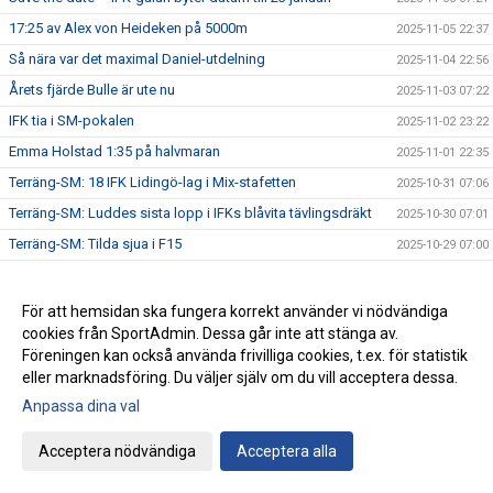
17:25 av Alex von Heideken på 5000m
2025-11-05 22:37
Så nära var det maximal Daniel-utdelning
2025-11-04 22:56
Årets fjärde Bulle är ute nu
2025-11-03 07:22
IFK tia i SM-pokalen
2025-11-02 23:22
Emma Holstad 1:35 på halvmaran
2025-11-01 22:35
Terräng-SM: 18 IFK Lidingö-lag i Mix-stafetten
2025-10-31 07:06
Terräng-SM: Luddes sista lopp i IFKs blåvita tävlingsdräkt
2025-10-30 07:01
Terräng-SM: Tilda sjua i F15
2025-10-29 07:00
Terräng-SM: Veteranerna femma i lag
2025-10-28 23:29
IFK Centralorganisations styrelse på besök i Helsingfors
2025-10-27 07:57
För att hemsidan ska fungera korrekt använder vi nödvändiga
cookies från SportAdmin. Dessa går inte att stänga av.
Ebba sprang terräng i Pittsburg
2025-10-26 13:49
Föreningen kan också använda frivilliga cookies, t.ex. för statistik
Terräng-SM: Bronsmedalj till P19-laget
2025-10-26 09:07
eller marknadsföring. Du väljer själv om du vill acceptera dessa.
Janne skriver om skolidrottsplatser
2025-10-25 22:07
Anpassa dina val
Terräng-SM: Kassaskåpssäkert P19-guld till Kalle
2025-10-25 22:00
Acceptera nödvändiga
Acceptera alla
Terräng-SM: Silver till Nina i K55
2025-10-24 09:24
Terräng-SM: Veteran-silver till Kenneth Gysing
2025-10-23 08:03