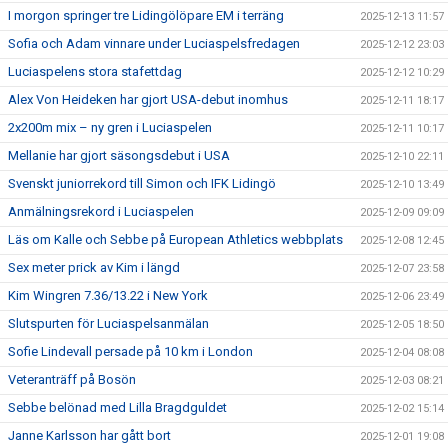
I morgon springer tre Lidingölöpare EM i terräng
2025-12-13 11:57
Sofia och Adam vinnare under Luciaspelsfredagen
2025-12-12 23:03
Luciaspelens stora stafettdag
2025-12-12 10:29
Alex Von Heideken har gjort USA-debut inomhus
2025-12-11 18:17
2x200m mix – ny gren i Luciaspelen
2025-12-11 10:17
Mellanie har gjort säsongsdebut i USA
2025-12-10 22:11
Svenskt juniorrekord till Simon och IFK Lidingö
2025-12-10 13:49
Anmälningsrekord i Luciaspelen
2025-12-09 09:09
Läs om Kalle och Sebbe på European Athletics webbplats
2025-12-08 12:45
Sex meter prick av Kim i längd
2025-12-07 23:58
Kim Wingren 7.36/13.22 i New York
2025-12-06 23:49
Slutspurten för Luciaspelsanmälan
2025-12-05 18:50
Sofie Lindevall persade på 10 km i London
2025-12-04 08:08
Veteranträff på Bosön
2025-12-03 08:21
Sebbe belönad med Lilla Bragdguldet
2025-12-02 15:14
Janne Karlsson har gått bort
2025-12-01 19:08