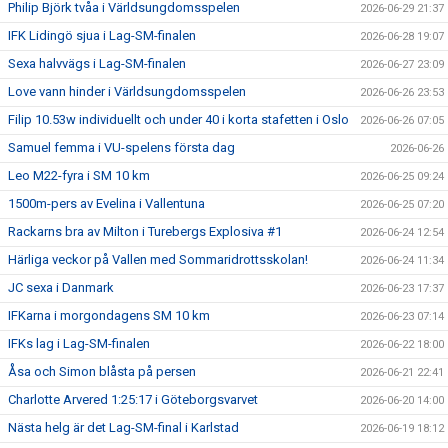
Philip Björk tvåa i Världsungdomsspelen
2026-06-29 21:37
IFK Lidingö sjua i Lag-SM-finalen
2026-06-28 19:07
Sexa halvvägs i Lag-SM-finalen
2026-06-27 23:09
Love vann hinder i Världsungdomsspelen
2026-06-26 23:53
Filip 10.53w individuellt och under 40 i korta stafetten i Oslo
2026-06-26 07:05
Samuel femma i VU-spelens första dag
2026-06-26
Leo M22-fyra i SM 10 km
2026-06-25 09:24
1500m-pers av Evelina i Vallentuna
2026-06-25 07:20
Rackarns bra av Milton i Turebergs Explosiva #1
2026-06-24 12:54
Härliga veckor på Vallen med Sommaridrottsskolan!
2026-06-24 11:34
JC sexa i Danmark
2026-06-23 17:37
IFKarna i morgondagens SM 10 km
2026-06-23 07:14
IFKs lag i Lag-SM-finalen
2026-06-22 18:00
Åsa och Simon blåsta på persen
2026-06-21 22:41
Charlotte Arvered 1:25:17 i Göteborgsvarvet
2026-06-20 14:00
Nästa helg är det Lag-SM-final i Karlstad
2026-06-19 18:12