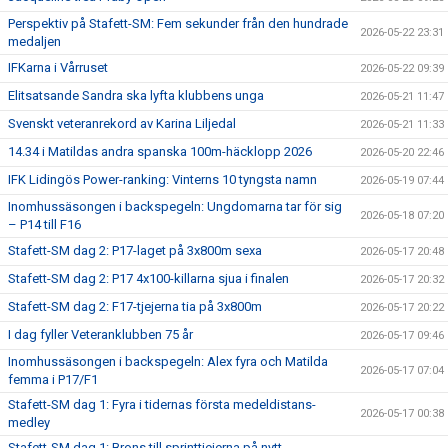
Perspektiv på Stafett-SM: Fem sekunder från den hundrade
2026-05-22 23:31
medaljen
IFKarna i Vårruset
2026-05-22 09:39
Elitsatsande Sandra ska lyfta klubbens unga
2026-05-21 11:47
Svenskt veteranrekord av Karina Liljedal
2026-05-21 11:33
14.34 i Matildas andra spanska 100m-häcklopp 2026
2026-05-20 22:46
IFK Lidingös Power-ranking: Vinterns 10 tyngsta namn
2026-05-19 07:44
Inomhussäsongen i backspegeln: Ungdomarna tar för sig
2026-05-18 07:20
– P14 till F16
Stafett-SM dag 2: P17-laget på 3x800m sexa
2026-05-17 20:48
Stafett-SM dag 2: P17 4x100-killarna sjua i finalen
2026-05-17 20:32
Stafett-SM dag 2: F17-tjejerna tia på 3x800m
2026-05-17 20:22
I dag fyller Veteranklubben 75 år
2026-05-17 09:46
Inomhussäsongen i backspegeln: Alex fyra och Matilda
2026-05-17 07:04
femma i P17/F1
Stafett-SM dag 1: Fyra i tidernas första medeldistans-
2026-05-17 00:38
medley
Stafett-SM dag 1: Brons till sprinttjejerna på nytt