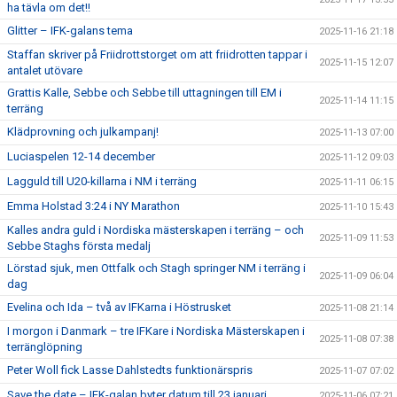
ha tävla om det!!
Glitter – IFK-galans tema
2025-11-16 21:18
Staffan skriver på Friidrottstorget om att friidrotten tappar i
2025-11-15 12:07
antalet utövare
Grattis Kalle, Sebbe och Sebbe till uttagningen till EM i
2025-11-14 11:15
terräng
Klädprovning och julkampanj!
2025-11-13 07:00
Luciaspelen 12-14 december
2025-11-12 09:03
Lagguld till U20-killarna i NM i terräng
2025-11-11 06:15
Emma Holstad 3:24 i NY Marathon
2025-11-10 15:43
Kalles andra guld i Nordiska mästerskapen i terräng – och
2025-11-09 11:53
Sebbe Staghs första medalj
Lörstad sjuk, men Ottfalk och Stagh springer NM i terräng i
2025-11-09 06:04
dag
Evelina och Ida – två av IFKarna i Höstrusket
2025-11-08 21:14
I morgon i Danmark – tre IFKare i Nordiska Mästerskapen i
2025-11-08 07:38
terränglöpning
Peter Woll fick Lasse Dahlstedts funktionärspris
2025-11-07 07:02
Save the date – IFK-galan byter datum till 23 januari
2025-11-06 07:21