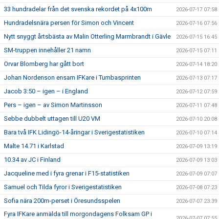
33 hundradelar från det svenska rekordet på 4x100m
2026-07-17 07:58
Hundradelsnära persen för Simon och Vincent
2026-07-16 07:56
Nytt snyggt årtsbästa av Malin Otterling Marmbrandt i Gävle
2026-07-15 16:45
SM-truppen innehåller 21 namn
2026-07-15 07:11
Orvar Blomberg har gått bort
2026-07-14 18:20
Johan Nordenson ensam IFKare i Tumbasprinten
2026-07-13 07:17
Jacob 3:50 – igen – i England
2026-07-12 07:59
Pers – igen – av Simon Martinsson
2026-07-11 07:48
Sebbe dubbelt uttagen till U20 VM
2026-07-10 20:08
Bara två IFK Lidingö-14-åringar i Sverigestatistiken
2026-07-10 07:14
Malte 14.71 i Karlstad
2026-07-09 13:19
10.34 av JC i Finland
2026-07-09 13:03
Jacqueline med i fyra grenar i F15-statistiken
2026-07-09 07:07
Samuel och Tilda fyror i Sverigestatistiken
2026-07-08 07:23
Sofia nära 200m-perset i Öresundsspelen
2026-07-07 23:39
Fyra IFKare anmälda till morgondagens Folksam GP i
2026-07-07 07:55