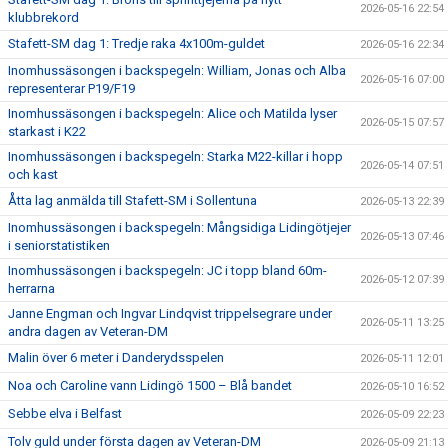
2026-05-16 22:54
klubbrekord
Stafett-SM dag 1: Tredje raka 4x100m-guldet
2026-05-16 22:34
Inomhussäsongen i backspegeln: William, Jonas och Alba
2026-05-16 07:00
representerar P19/F19
Inomhussäsongen i backspegeln: Alice och Matilda lyser
2026-05-15 07:57
starkast i K22
Inomhussäsongen i backspegeln: Starka M22-killar i hopp
2026-05-14 07:51
och kast
Åtta lag anmälda till Stafett-SM i Sollentuna
2026-05-13 22:39
Inomhussäsongen i backspegeln: Mångsidiga Lidingötjejer
2026-05-13 07:46
i seniorstatistiken
Inomhussäsongen i backspegeln: JC i topp bland 60m-
2026-05-12 07:39
herrarna
Janne Engman och Ingvar Lindqvist trippelsegrare under
2026-05-11 13:25
andra dagen av Veteran-DM
Malin över 6 meter i Danderydsspelen
2026-05-11 12:01
Noa och Caroline vann Lidingö 1500 – Blå bandet
2026-05-10 16:52
Sebbe elva i Belfast
2026-05-09 22:23
Tolv guld under första dagen av Veteran-DM
2026-05-09 21:13