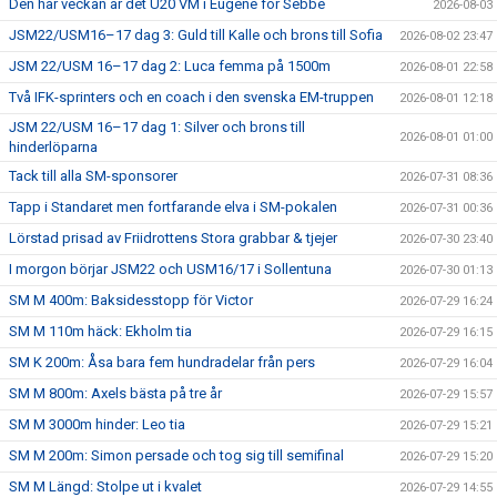
Den här veckan är det U20 VM i Eugene för Sebbe
2026-08-03
JSM22/USM16–17 dag 3: Guld till Kalle och brons till Sofia
2026-08-02 23:47
JSM 22/USM 16–17 dag 2: Luca femma på 1500m
2026-08-01 22:58
Två IFK-sprinters och en coach i den svenska EM-truppen
2026-08-01 12:18
JSM 22/USM 16–17 dag 1: Silver och brons till
2026-08-01 01:00
hinderlöparna
Tack till alla SM-sponsorer
2026-07-31 08:36
Tapp i Standaret men fortfarande elva i SM-pokalen
2026-07-31 00:36
Lörstad prisad av Friidrottens Stora grabbar & tjejer
2026-07-30 23:40
I morgon börjar JSM22 och USM16/17 i Sollentuna
2026-07-30 01:13
SM M 400m: Baksidesstopp för Victor
2026-07-29 16:24
SM M 110m häck: Ekholm tia
2026-07-29 16:15
SM K 200m: Åsa bara fem hundradelar från pers
2026-07-29 16:04
SM M 800m: Axels bästa på tre år
2026-07-29 15:57
SM M 3000m hinder: Leo tia
2026-07-29 15:21
SM M 200m: Simon persade och tog sig till semifinal
2026-07-29 15:20
SM M Längd: Stolpe ut i kvalet
2026-07-29 14:55