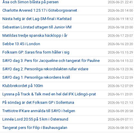
Åsa och Simon blåsta på persen
2026-06-21 22:41
Charlotte Arvered 1:25:17 i Göteborgsvarvet
2026-06-20 14:00
Nästa helg är det Lag-SM-final i Karlstad
2026-06-19 18:12
Sebastian Lörstad uttagen till Junior-VM
2026-06-18 23:00
Matildas tredje spanska häcklopp i år
2026-06-17 23:07
Sebbe 13:45 i London
2026-06-16 23:20
Folksam GP: Saras fina form håller i sig
2026-06-15 15:29
SAYO dag 3: Pers för Jacqueline och tangerat för Pauline
2026-06-14 15:22
SAYO dag 2: Personliga rekordslakten rullar vidare
2026-06-13 23:36
SAYO dag 1: Personliga rekordens kväll
2026-06-12 22:59
Klubbrekordet på 100m
2026-06-12 07:09
Lyssna på Track & Talk med en hel del IFK Lidingö-prat
2026-06-11 23:01
På söndag är det Folksam GP i Sollentuna
2026-06-10 21:13
Trettiotre IFKare anmälda till SAYO i helgen
2026-06-09 20:58
Linnéa Lord 20:55 på 5 km i Östersund
2026-06-09 07:11
Tangerat pers för Filip i Bauhausgalan
2026-06-08 00:10