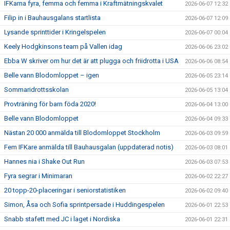
IFKarna fyra, femma och femma i Kraftmätningskvalet
2026-06-07 12:32
Filip in i Bauhausgalans startlista
2026-06-07 12:09
Lysande sprinttider i Kringelspelen
2026-06-07 00:04
Keely Hodgkinsons team på Vallen idag
2026-06-06 23:02
Ebba W skriver om hur det är att plugga och friidrotta i USA
2026-06-06 08:54
Belle vann Blodomloppet – igen
2026-06-05 23:14
Sommaridrottsskolan
2026-06-05 13:04
Provträning för barn föda 2020!
2026-06-04 13:00
Belle vann Blodomloppet
2026-06-04 09:33
Nästan 20 000 anmälda till Blodomloppet Stockholm
2026-06-03 09:59
Fem IFKare anmälda till Bauhausgalan (uppdaterad notis)
2026-06-03 08:01
Hannes nia i Shake Out Run
2026-06-03 07:53
Fyra segrar i Minimaran
2026-06-02 22:27
20 topp-20-placeringar i seniorstatistiken
2026-06-02 09:40
Simon, Åsa och Sofia sprintpersade i Huddingespelen
2026-06-01 22:53
Snabb stafett med JC i laget i Nordiska
2026-06-01 22:31