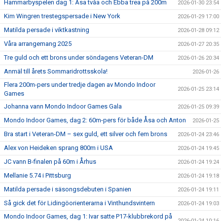
Hammarbyspelen dag 1: Åsa tvåa och Ebba trea på 200m
2026-01-30 23:54
Kim Wingren trestegspersade i New York
2026-01-29 17:00
Matilda persade i viktkastning
2026-01-28 09:12
Våra arrangemang 2025
2026-01-27 20:35
Tre guld och ett brons under söndagens Veteran-DM
2026-01-26 20:34
Anmäl till årets Sommaridrottsskola!
2026-01-26
Flera 200m-pers under tredje dagen av Mondo Indoor
2026-01-25 23:14
Games
Johanna vann Mondo Indoor Games Gala
2026-01-25 09:39
Mondo Indoor Games, dag 2: 60m-pers för både Åsa och Anton
2026-01-25
Bra start i Veteran-DM – sex guld, ett silver och fem brons
2026-01-24 23:46
Alex von Heideken sprang 800m i USA
2026-01-24 19:45
JC vann B-finalen på 60m i Århus
2026-01-24 19:24
Mellanie 5.74 i Pittsburg
2026-01-24 19:18
Matilda persade i säsongsdebuten i Spanien
2026-01-24 19:11
Så gick det för Lidingöorienterarna i Vinthundsvintern
2026-01-24 19:03
Mondo Indoor Games, dag 1: Ivar satte P17-klubbrekord på
2026-01-24 10:16