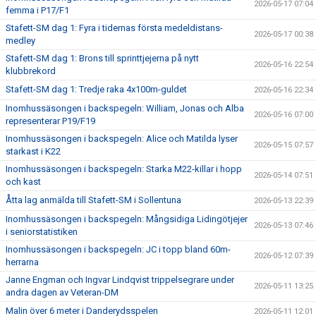
2026-05-17 07:04
femma i P17/F1
Stafett-SM dag 1: Fyra i tidernas första medeldistans-
2026-05-17 00:38
medley
Stafett-SM dag 1: Brons till sprinttjejerna på nytt
2026-05-16 22:54
klubbrekord
Stafett-SM dag 1: Tredje raka 4x100m-guldet
2026-05-16 22:34
Inomhussäsongen i backspegeln: William, Jonas och Alba
2026-05-16 07:00
representerar P19/F19
Inomhussäsongen i backspegeln: Alice och Matilda lyser
2026-05-15 07:57
starkast i K22
Inomhussäsongen i backspegeln: Starka M22-killar i hopp
2026-05-14 07:51
och kast
Åtta lag anmälda till Stafett-SM i Sollentuna
2026-05-13 22:39
Inomhussäsongen i backspegeln: Mångsidiga Lidingötjejer
2026-05-13 07:46
i seniorstatistiken
Inomhussäsongen i backspegeln: JC i topp bland 60m-
2026-05-12 07:39
herrarna
Janne Engman och Ingvar Lindqvist trippelsegrare under
2026-05-11 13:25
andra dagen av Veteran-DM
Malin över 6 meter i Danderydsspelen
2026-05-11 12:01