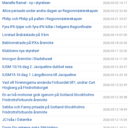
Marielle Ramel - ny i styrelsen
2026-03-25 14:17
Alice persade under andra dagen av Regionmästerskapen
2026-03-22 22:40
Philip och Philip på pallen i Regionmästerskapen
2026-03-21 23:07
Fyra IFK-tjejer och fyra IFK-killar i helgens Regionfinaler
2026-03-20 21:47
Lörstad årsbästade på 5 km
2026-03-19 07:00
Beblomstrade på IFKs årsmöte
2026-03-18 22:04
Klubbens nya styrelse!
2026-03-17 22:50
Imorgon årsmöte i Stadshuset
2026-03-16 11:59
IUSM 15/16 dag 2: Jacqueline dubbel sexa
2026-03-15 20:47
IUSM15-16 dag 1: Längdbrons till Jacqueline
2026-03-14 23:18
Vad vill föreningarna använda Förbundet till?, undrar Curt
2026-03-13 22:49
Högberg på Friidrottstorget
En av två motioner gick igenom på Gotland-Stockholms
2026-03-12 20:38
Friidrottsförbunds årsmöte
Sebbe och Fanny prisade på Gotland-Stockholms
2026-03-12 18:49
Friidrottsförbunds årsmöte
JC tvåa i Österrike
2026-03-12 15:04
Dags för vinterns sista SM-tävling
2026-03-11 23:11