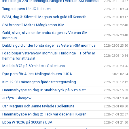
IFK Lidingö 27a i Föreningstävlingen i Veteran-SM inomhus
2026-02-10 13:57
Tangerat pers för JC i Litauen
2026-02-10 09:24
IVSM, dag 3: Silver till Magnus och guld till Kenneth
2026-02-09 09:17
SM-brons till Malte i Mångkamps-ISM
2026-02-08 22:40
Guld, silver, silver under andra dagen av Veteran-SM
2026-02-07 23:48
inomhus
Dubbla guld under första dagen av Veteran-SM inomhus
2026-02-06 23:50
I dag börjar Veteran-SM inomhus i Huddinge – Hoffer är
2026-02-06 10:54
hemma för att tävla!
Matilda 8.73 på 60m häck i Sollentuna
2026-02-05 23:26
Fyra pers för Alice i tävlingsdebuten i USA
2026-02-04
Kim 12.93 i säsongens fjärde trestegstävling
2026-02-03 12:12
Hammarbyspelen dag 3: Snabba ryck på 60m slätt
2026-02-02 15:33
JC fyra i Glasgow
2026-02-01 13:28
Carl Magnus och Janne tävlade i Sollentuna
2026-02-01 09:30
Hammarbyspelen dag 2: Häck var dagens IFK-gren
2026-01-31 22:37
Ebba W 10:36 på 3000m i USA
2026-01-31 21:30