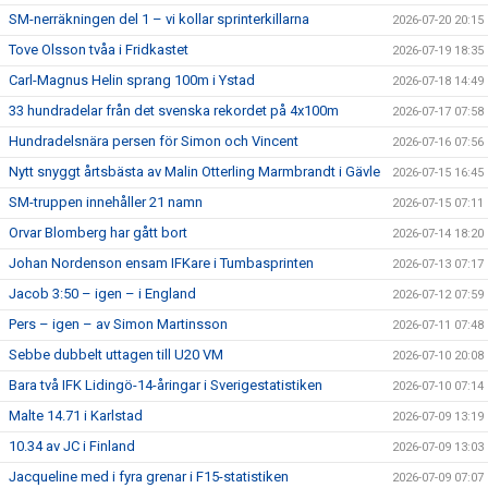
SM-nerräkningen del 1 – vi kollar sprinterkillarna
2026-07-20 20:15
Tove Olsson tvåa i Fridkastet
2026-07-19 18:35
Carl-Magnus Helin sprang 100m i Ystad
2026-07-18 14:49
33 hundradelar från det svenska rekordet på 4x100m
2026-07-17 07:58
Hundradelsnära persen för Simon och Vincent
2026-07-16 07:56
Nytt snyggt årtsbästa av Malin Otterling Marmbrandt i Gävle
2026-07-15 16:45
SM-truppen innehåller 21 namn
2026-07-15 07:11
Orvar Blomberg har gått bort
2026-07-14 18:20
Johan Nordenson ensam IFKare i Tumbasprinten
2026-07-13 07:17
Jacob 3:50 – igen – i England
2026-07-12 07:59
Pers – igen – av Simon Martinsson
2026-07-11 07:48
Sebbe dubbelt uttagen till U20 VM
2026-07-10 20:08
Bara två IFK Lidingö-14-åringar i Sverigestatistiken
2026-07-10 07:14
Malte 14.71 i Karlstad
2026-07-09 13:19
10.34 av JC i Finland
2026-07-09 13:03
Jacqueline med i fyra grenar i F15-statistiken
2026-07-09 07:07