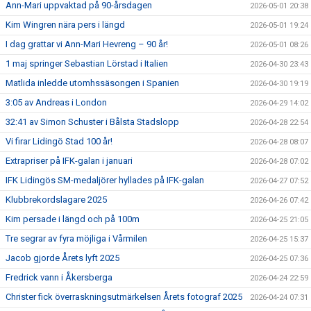
Ann-Mari uppvaktad på 90-årsdagen
2026-05-01 20:38
Kim Wingren nära pers i längd
2026-05-01 19:24
I dag grattar vi Ann-Mari Hevreng – 90 år!
2026-05-01 08:26
1 maj springer Sebastian Lörstad i Italien
2026-04-30 23:43
Matlida inledde utomhssäsongen i Spanien
2026-04-30 19:19
3:05 av Andreas i London
2026-04-29 14:02
32:41 av Simon Schuster i Bålsta Stadslopp
2026-04-28 22:54
Vi firar Lidingö Stad 100 år!
2026-04-28 08:07
Extrapriser på IFK-galan i januari
2026-04-28 07:02
IFK Lidingös SM-medaljörer hyllades på IFK-galan
2026-04-27 07:52
Klubbrekordslagare 2025
2026-04-26 07:42
Kim persade i längd och på 100m
2026-04-25 21:05
Tre segrar av fyra möjliga i Vårmilen
2026-04-25 15:37
Jacob gjorde Årets lyft 2025
2026-04-25 07:36
Fredrick vann i Åkersberga
2026-04-24 22:59
Christer fick överraskningsutmärkelsen Årets fotograf 2025
2026-04-24 07:31