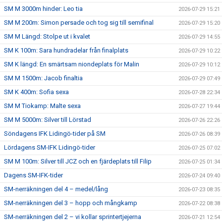
SM M 3000m hinder: Leo tia
2026-07-29 15:21
SM M 200m: Simon persade och tog sig till semifinal
2026-07-29 15:20
SM M Längd: Stolpe ut i kvalet
2026-07-29 14:55
SM K 100m: Sara hundradelar från finalplats
2026-07-29 10:22
SM K längd: En smärtsam niondeplats för Malin
2026-07-29 10:12
SM M 1500m: Jacob finaltia
2026-07-29 07:49
SM K 400m: Sofia sexa
2026-07-28 22:34
SM M Tiokamp: Malte sexa
2026-07-27 19:44
SM M 5000m: Silver till Lörstad
2026-07-26 22:26
Söndagens IFK Lidingö-tider på SM
2026-07-26 08:39
Lördagens SM-IFK Lidingö-tider
2026-07-25 07:02
SM M 100m: Silver till JCZ och en fjärdeplats till Filip
2026-07-25 01:34
Dagens SM-IFK-tider
2026-07-24 09:40
SM-nerräkningen del 4 – medel/lång
2026-07-23 08:35
SM-nerräkningen del 3 – hopp och mångkamp
2026-07-22 08:38
SM-nerräkningen del 2 – vi kollar sprintertjejerna
2026-07-21 12:54