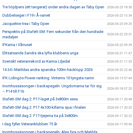
Tre höjdpers (ett tangerat) under andra dagen av Täby Open
2026-05-23 18:30
Dubbelseger i F19 i Å-varvet
2026-05-23 15:34
Jacqueline trea i Täby Open
2026-05-23 09:25
Perspektiv på Stafett-SM: Fem sekunder från den hundrade
2026-05-22 23:31
medaljen
IFKarna i Vårruset
2026-05-22 09:39
Elitsatsande Sandra ska lyfta klubbens unga
2026-05-21 11:47
Svenskt veteranrekord av Karina Liljedal
2026-05-21 11:33
14.34 i Matildas andra spanska 100m-häcklopp 2026
2026-05-20 22:46
IFK Lidingös Power-ranking: Vinterns 10 tyngsta namn
2026-05-19 07:44
Inomhussäsongen i backspegeln: Ungdomarna tar för sig
2026-05-18 07:20
– P14 till F16
Stafett-SM dag 2: P17-laget på 3x800m sexa
2026-05-17 20:48
Stafett-SM dag 2: P17 4x100-killarna sjua i finalen
2026-05-17 20:32
Stafett-SM dag 2: F17-tjejerna tia på 3x800m
2026-05-17 20:22
I dag fyller Veteranklubben 75 år
2026-05-17 09:46
Inomhussäsongen i backspegeln: Alex fyra och Matilda