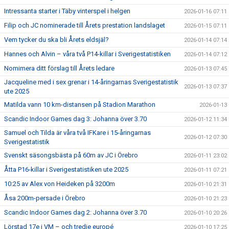
Intressanta starter i Täby vinterspel i helgen
2026-01-16 07:11
Filip och JC nominerade till Årets prestation landslaget
2026-01-15 07:11
Vem tycker du ska bli Årets eldsjäl?
2026-01-14 07:14
Hannes och Alvin – våra två P14-killar i Sverigestatistiken
2026-01-14 07:12
Nomimera ditt förslag till Årets ledare
2026-01-13 07:45
Jacqueline med i sex grenar i 14-åringarnas Sverigestatistik
2026-01-13 07:37
ute 2025
Matilda vann 10 km-distansen på Stadion Marathon
2026-01-13
Scandic Indoor Games dag 3: Johanna över 3.70
2026-01-12 11:34
Samuel och Tilda är våra två IFKare i 15-åringarnas
2026-01-12 07:30
Sverigestatistik
Svenskt säsongsbästa på 60m av JC i Örebro
2026-01-11 23:02
Åtta P16-killar i Sverigestatistiken ute 2025
2026-01-11 07:21
10:25 av Alex von Heideken på 3200m
2026-01-10 21:31
Åsa 200m-persade i Örebro
2026-01-10 21:23
Scandic Indoor Games dag 2: Johanna över 3.70
2026-01-10 20:26
Lörstad 17e i VM – och tredje europé
2026-01-10 17:25