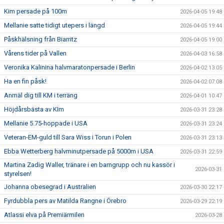
Kim persade på 100m
2026-04-05 19:48
Mellanie satte tidigt utepers i längd
2026-04-05 19:44
Påskhälsning från Biarritz
2026-04-05 19:00
Vårens tider på Vallen
2026-04-03 16:58
Veronika Kalinina halvmaratonpersade i Berlin
2026-04-02 13:05
Ha en fin påsk!
2026-04-02 07:08
Anmäl dig till KM i terräng
2026-04-01 10:47
Höjdårsbästa av KIm
2026-03-31 23:28
Mellanie 5.75-hoppade i USA
2026-03-31 23:24
Veteran-EM-guld till Sara Wiss i Torun i Polen
2026-03-31 23:13
Ebba Wetterberg halvminutpersade på 5000m i USA
2026-03-31 22:59
Martina Zadig Waller, tränare i en barngrupp och nu kassör i
2026-03-31
styrelsen!
Johanna obesegrad i Australien
2026-03-30 22:17
Fyrdubbla pers av Matilda Rangne i Örebro
2026-03-29 22:19
Atlassi elva på Premiärmilen
2026-03-28