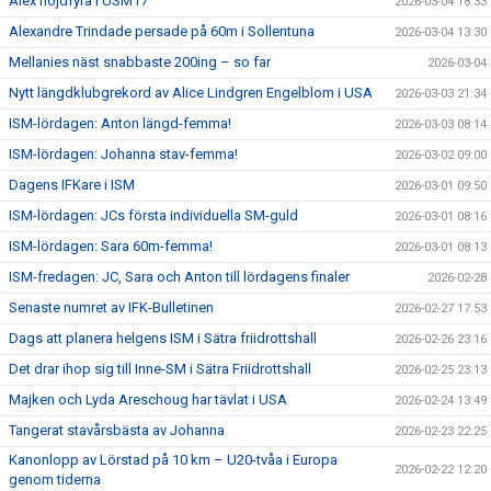
Alex höjdfyra i USM17
2026-03-04 18:33
Alexandre Trindade persade på 60m i Sollentuna
2026-03-04 13:30
Mellanies näst snabbaste 200ing – so far
2026-03-04
Nytt längdklubgrekord av Alice Lindgren Engelblom i USA
2026-03-03 21:34
ISM-lördagen: Anton längd-femma!
2026-03-03 08:14
ISM-lördagen: Johanna stav-femma!
2026-03-02 09:00
Dagens IFKare i ISM
2026-03-01 09:50
ISM-lördagen: JCs första individuella SM-guld
2026-03-01 08:16
ISM-lördagen: Sara 60m-femma!
2026-03-01 08:13
ISM-fredagen: JC, Sara och Anton till lördagens finaler
2026-02-28
Senaste numret av IFK-Bulletinen
2026-02-27 17:53
Dags att planera helgens ISM i Sätra friidrottshall
2026-02-26 23:16
Det drar ihop sig till Inne-SM i Sätra Friidrottshall
2026-02-25 23:13
Majken och Lyda Areschoug har tävlat i USA
2026-02-24 13:49
Tangerat stavårsbästa av Johanna
2026-02-23 22:25
Kanonlopp av Lörstad på 10 km – U20-tvåa i Europa
2026-02-22 12:20
genom tiderna