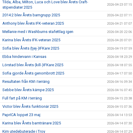
Tilda, Alba, Milton, Luca och Love blev Årets Craft-
2026-04-23 07:15
stipendiater 2025
2014:2 blev Årets barngrupp 2025
2026-04-22 07:11
Anthony blev Årets IFK-veteran 2025
2026-04-21 07:07
Mellanie med i Washburns stafettlag igen
2026-04-20 22:06
Karina blev Årets IFK-veteran 2025
2026-04-20 07:01
Sofia blev Årets (tjej-)IFKare 2025
2026-04-19 07:59
Ebba hindervann i Kansas
2026-04-18 23:29
Lörstad blev Årets (kill-)IFKare 2025
2026-04-18 07:55
Sofia gjorde Årets genombrott 2025
2026-04-17 07:50
Resultaten från KM i terräng
2026-04-16 09:34
Sebbe blev Årets kämpe 2025
2026-04-16 07:45
Full fart på KM i terräng
2026-04-15 23:38
Victor blev Årets funktionär 2025
2026-04-15 07:36
PaprICA loppet 23 maj
2026-04-14 13:53
Karina blev Årets barntränare 2025
2026-04-14 07:30
Kim utedebuterade i Troy
2026-04-14 07:29