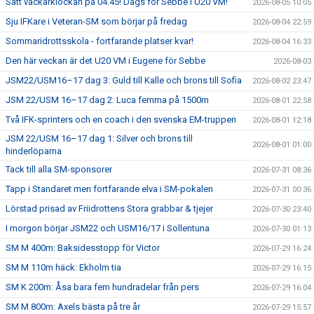
Sätt väckarklockan på 04.45! Dags för Sebbe i U20 VM!
2026-08-05 10:05
Sju IFKare i Veteran-SM som börjar på fredag
2026-08-04 22:59
Sommaridrottsskola - fortfarande platser kvar!
2026-08-04 16:33
Den här veckan är det U20 VM i Eugene för Sebbe
2026-08-03
JSM22/USM16–17 dag 3: Guld till Kalle och brons till Sofia
2026-08-02 23:47
JSM 22/USM 16–17 dag 2: Luca femma på 1500m
2026-08-01 22:58
Två IFK-sprinters och en coach i den svenska EM-truppen
2026-08-01 12:18
JSM 22/USM 16–17 dag 1: Silver och brons till
2026-08-01 01:00
hinderlöparna
Tack till alla SM-sponsorer
2026-07-31 08:36
Tapp i Standaret men fortfarande elva i SM-pokalen
2026-07-31 00:36
Lörstad prisad av Friidrottens Stora grabbar & tjejer
2026-07-30 23:40
I morgon börjar JSM22 och USM16/17 i Sollentuna
2026-07-30 01:13
SM M 400m: Baksidesstopp för Victor
2026-07-29 16:24
SM M 110m häck: Ekholm tia
2026-07-29 16:15
SM K 200m: Åsa bara fem hundradelar från pers
2026-07-29 16:04
SM M 800m: Axels bästa på tre år
2026-07-29 15:57