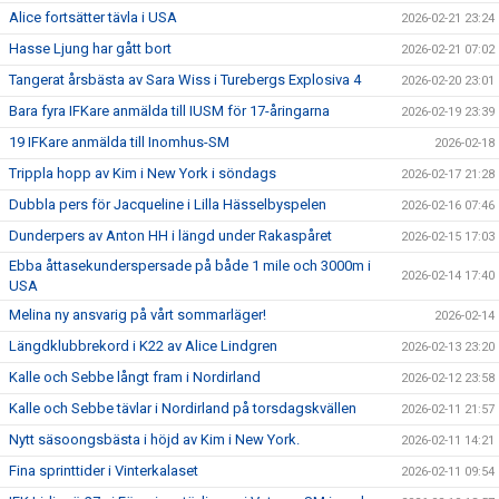
Alice fortsätter tävla i USA
2026-02-21 23:24
Hasse Ljung har gått bort
2026-02-21 07:02
Tangerat årsbästa av Sara Wiss i Turebergs Explosiva 4
2026-02-20 23:01
Bara fyra IFKare anmälda till IUSM för 17-åringarna
2026-02-19 23:39
19 IFKare anmälda till Inomhus-SM
2026-02-18
Trippla hopp av Kim i New York i söndags
2026-02-17 21:28
Dubbla pers för Jacqueline i Lilla Hässelbyspelen
2026-02-16 07:46
Dunderpers av Anton HH i längd under Rakaspåret
2026-02-15 17:03
Ebba åttasekunderspersade på både 1 mile och 3000m i
2026-02-14 17:40
USA
Melina ny ansvarig på vårt sommarläger!
2026-02-14
Längdklubbrekord i K22 av Alice Lindgren
2026-02-13 23:20
Kalle och Sebbe långt fram i Nordirland
2026-02-12 23:58
Kalle och Sebbe tävlar i Nordirland på torsdagskvällen
2026-02-11 21:57
Nytt säsoongsbästa i höjd av Kim i New York.
2026-02-11 14:21
Fina sprinttider i Vinterkalaset
2026-02-11 09:54