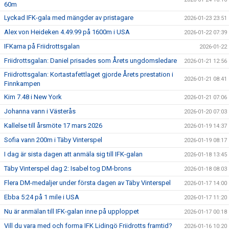
60m
Lyckad IFK-gala med mängder av pristagare
2026-01-23 23:51
Alex von Heideken 4.49.99 på 1600m i USA
2026-01-22 07:39
IFKarna på Friidrottsgalan
2026-01-22
Friidrottsgalan: Daniel prisades som Årets ungdomsledare
2026-01-21 12:56
Friidrottsgalan: Kortastafettlaget gjorde Årets prestation i
2026-01-21 08:41
Finnkampen
Kim 7.48 i New York
2026-01-21 07:06
Johanna vann i Västerås
2026-01-20 07:03
Kallelse till årsmöte 17 mars 2026
2026-01-19 14:37
Sofia vann 200m i Täby Vinterspel
2026-01-19 08:17
I dag är sista dagen att anmäla sig till IFK-galan
2026-01-18 13:45
Täby Vinterspel dag 2: Isabel tog DM-brons
2026-01-18 08:03
Flera DM-medaljer under första dagen av Täby Vinterspel
2026-01-17 14:00
Ebba 5:24 på 1 mile i USA
2026-01-17 11:20
Nu är anmälan till IFK-galan inne på upploppet
2026-01-17 00:18
Vill du vara med och forma IFK Lidingö Friidrotts framtid?
2026-01-16 10:20