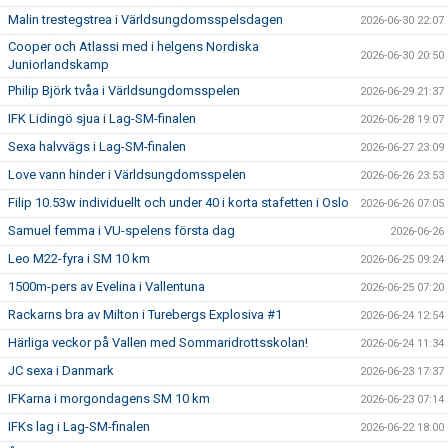
Malin trestegstrea i Världsungdomsspelsdagen
2026-06-30 22:07
Cooper och Atlassi med i helgens Nordiska
2026-06-30 20:50
Juniorlandskamp
Philip Björk tvåa i Världsungdomsspelen
2026-06-29 21:37
IFK Lidingö sjua i Lag-SM-finalen
2026-06-28 19:07
Sexa halvvägs i Lag-SM-finalen
2026-06-27 23:09
Love vann hinder i Världsungdomsspelen
2026-06-26 23:53
Filip 10.53w individuellt och under 40 i korta stafetten i Oslo
2026-06-26 07:05
Samuel femma i VU-spelens första dag
2026-06-26
Leo M22-fyra i SM 10 km
2026-06-25 09:24
1500m-pers av Evelina i Vallentuna
2026-06-25 07:20
Rackarns bra av Milton i Turebergs Explosiva #1
2026-06-24 12:54
Härliga veckor på Vallen med Sommaridrottsskolan!
2026-06-24 11:34
JC sexa i Danmark
2026-06-23 17:37
IFKarna i morgondagens SM 10 km
2026-06-23 07:14
IFKs lag i Lag-SM-finalen
2026-06-22 18:00