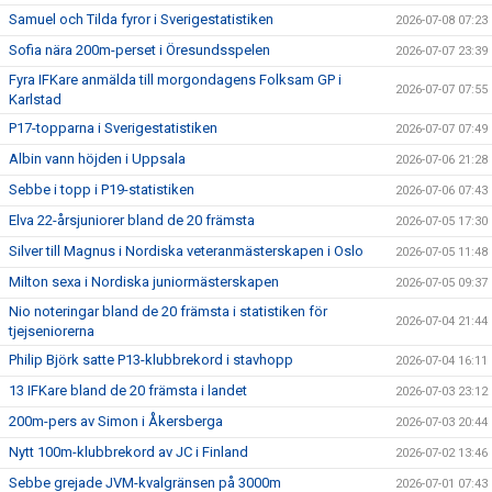
Samuel och Tilda fyror i Sverigestatistiken
2026-07-08 07:23
Sofia nära 200m-perset i Öresundsspelen
2026-07-07 23:39
Fyra IFKare anmälda till morgondagens Folksam GP i
2026-07-07 07:55
Karlstad
P17-topparna i Sverigestatistiken
2026-07-07 07:49
Albin vann höjden i Uppsala
2026-07-06 21:28
Sebbe i topp i P19-statistiken
2026-07-06 07:43
Elva 22-årsjuniorer bland de 20 främsta
2026-07-05 17:30
Silver till Magnus i Nordiska veteranmästerskapen i Oslo
2026-07-05 11:48
Milton sexa i Nordiska juniormästerskapen
2026-07-05 09:37
Nio noteringar bland de 20 främsta i statistiken för
2026-07-04 21:44
tjejseniorerna
Philip Björk satte P13-klubbrekord i stavhopp
2026-07-04 16:11
13 IFKare bland de 20 främsta i landet
2026-07-03 23:12
200m-pers av Simon i Åkersberga
2026-07-03 20:44
Nytt 100m-klubbrekord av JC i Finland
2026-07-02 13:46
Sebbe grejade JVM-kvalgränsen på 3000m
2026-07-01 07:43