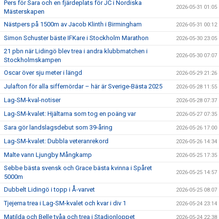
Pers för Sara och en fjärdeplats för JC i Nordiska
2026-05-31 01:05
Mästerskapen
Nästpers på 1500m av Jacob Klinth i Birmingham
2026-05-31 00:12
Simon Schuster bäste IFKare i Stockholm Marathon
2026-05-30 23:05
21 pbn när Lidingö blev trea i andra klubbmatchen i
2026-05-30 07:07
Stockholmskampen
Oscar över sju meter i längd
2026-05-29 21:26
Julafton för alla siffernördar – här är Sverige-Bästa 2025
2026-05-28 11:55
Lag-SM-kval-notiser
2026-05-28 07:37
Lag-SM-kvalet: Hjältarna som tog en poäng var
2026-05-27 07:35
Sara gör landslagsdebut som 39-åring
2026-05-26 17:00
Lag-SM-kvalet: Dubbla veteranrekord
2026-05-26 14:34
Malte vann Ljungby Mångkamp
2026-05-25 17:35
Sebbe bästa svensk och Grace bästa kvinna i Spåret
2026-05-25 14:57
5000m
Dubbelt Lidingö i topp i Å-varvet
2026-05-25 08:07
Tjejerna trea i Lag-SM-kvalet och kvar i div 1
2026-05-24 23:14
Matilda och Belle tvåa och trea i Stadionloppet
2026-05-24 22:38