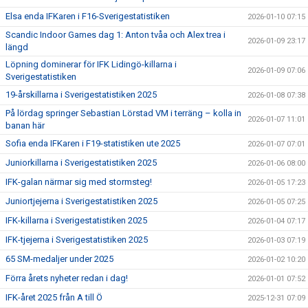
Elsa enda IFKaren i F16-Sverigestatistiken
2026-01-10 07:15
Scandic Indoor Games dag 1: Anton tvåa och Alex trea i
2026-01-09 23:17
längd
Löpning dominerar för IFK Lidingö-killarna i
2026-01-09 07:06
Sverigestatistiken
19-årskillarna i Sverigestatistiken 2025
2026-01-08 07:38
På lördag springer Sebastian Lörstad VM i terräng – kolla in
2026-01-07 11:01
banan här
Sofia enda IFKaren i F19-statistiken ute 2025
2026-01-07 07:01
Juniorkillarna i Sverigestatistiken 2025
2026-01-06 08:00
IFK-galan närmar sig med stormsteg!
2026-01-05 17:23
Juniortjejerna i Sverigestatistiken 2025
2026-01-05 07:25
IFK-killarna i Sverigestatistiken 2025
2026-01-04 07:17
IFK-tjejerna i Sverigestatistiken 2025
2026-01-03 07:19
65 SM-medaljer under 2025
2026-01-02 10:20
Förra årets nyheter redan i dag!
2026-01-01 07:52
IFK-året 2025 från A till Ö
2025-12-31 07:09