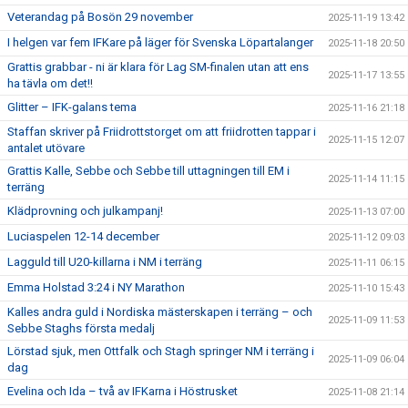
Veterandag på Bosön 29 november
2025-11-19 13:42
I helgen var fem IFKare på läger för Svenska Löpartalanger
2025-11-18 20:50
Grattis grabbar - ni är klara för Lag SM-finalen utan att ens
2025-11-17 13:55
ha tävla om det!!
Glitter – IFK-galans tema
2025-11-16 21:18
Staffan skriver på Friidrottstorget om att friidrotten tappar i
2025-11-15 12:07
antalet utövare
Grattis Kalle, Sebbe och Sebbe till uttagningen till EM i
2025-11-14 11:15
terräng
Klädprovning och julkampanj!
2025-11-13 07:00
Luciaspelen 12-14 december
2025-11-12 09:03
Lagguld till U20-killarna i NM i terräng
2025-11-11 06:15
Emma Holstad 3:24 i NY Marathon
2025-11-10 15:43
Kalles andra guld i Nordiska mästerskapen i terräng – och
2025-11-09 11:53
Sebbe Staghs första medalj
Lörstad sjuk, men Ottfalk och Stagh springer NM i terräng i
2025-11-09 06:04
dag
Evelina och Ida – två av IFKarna i Höstrusket
2025-11-08 21:14