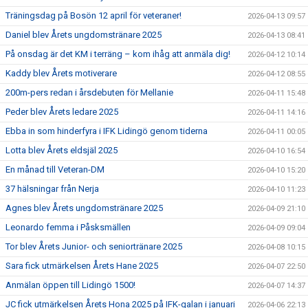
Träningsdag på Bosön 12 april för veteraner!
2026-04-13 09:57
Daniel blev Årets ungdomstränare 2025
2026-04-13 08:41
På onsdag är det KM i terräng – kom ihåg att anmäla dig!
2026-04-12 10:14
Kaddy blev Årets motiverare
2026-04-12 08:55
200m-pers redan i årsdebuten för Mellanie
2026-04-11 15:48
Peder blev Årets ledare 2025
2026-04-11 14:16
Ebba in som hinderfyra i IFK Lidingö genom tiderna
2026-04-11 00:05
Lotta blev Årets eldsjäl 2025
2026-04-10 16:54
En månad till Veteran-DM
2026-04-10 15:20
37 hälsningar från Nerja
2026-04-10 11:23
Agnes blev Årets ungdomstränare 2025
2026-04-09 21:10
Leonardo femma i Påsksmällen
2026-04-09 09:04
Tor blev Årets Junior- och seniortränare 2025
2026-04-08 10:15
Sara fick utmärkelsen Årets Hane 2025
2026-04-07 22:50
Anmälan öppen till Lidingö 1500!
2026-04-07 14:37
JC fick utmärkelsen Årets Hona 2025 på IFK-galan i januari
2026-04-06 22:13