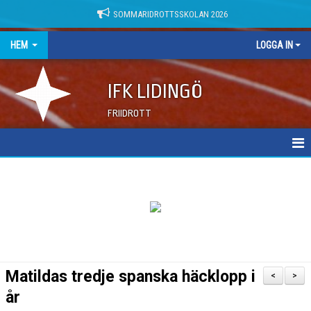
SOMMARIDROTTSSKOLAN 2026
HEM
LOGGA IN
IFK LIDINGÖ
FRIIDROTT
NYHETER
DOKUMENT
Matildas tredje spanska häcklopp i
<
>
år