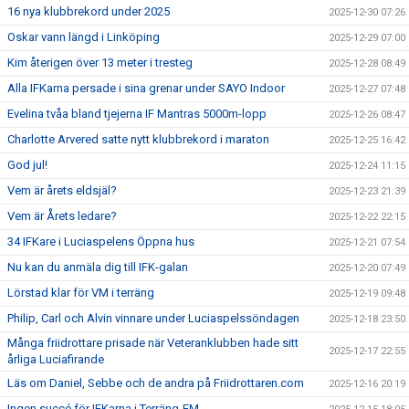
16 nya klubbrekord under 2025
2025-12-30 07:26
Oskar vann längd i Linköping
2025-12-29 07:00
Kim återigen över 13 meter i tresteg
2025-12-28 08:49
Alla IFKarna persade i sina grenar under SAYO Indoor
2025-12-27 07:48
Evelina tvåa bland tjejerna IF Mantras 5000m-lopp
2025-12-26 08:47
Charlotte Arvered satte nytt klubbrekord i maraton
2025-12-25 16:42
God jul!
2025-12-24 11:15
Vem är årets eldsjäl?
2025-12-23 21:39
Vem är Årets ledare?
2025-12-22 22:15
34 IFKare i Luciaspelens Öppna hus
2025-12-21 07:54
Nu kan du anmäla dig till IFK-galan
2025-12-20 07:49
Lörstad klar för VM i terräng
2025-12-19 09:48
Philip, Carl och Alvin vinnare under Luciaspelssöndagen
2025-12-18 23:50
Många friidrottare prisade när Veteranklubben hade sitt
2025-12-17 22:55
årliga Luciafirande
Läs om Daniel, Sebbe och de andra på Friidrottaren.com
2025-12-16 20:19
Ingen succé för IFKarna i Terräng-EM