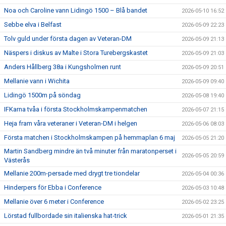
Noa och Caroline vann Lidingö 1500 – Blå bandet
2026-05-10 16:52
Sebbe elva i Belfast
2026-05-09 22:23
Tolv guld under första dagen av Veteran-DM
2026-05-09 21:13
Näspers i diskus av Malte i Stora Turebergskastet
2026-05-09 21:03
Anders Hållberg 38a i Kungsholmen runt
2026-05-09 20:51
Mellanie vann i Wichita
2026-05-09 09:40
Lidingö 1500m på söndag
2026-05-08 19:40
IFKarna tvåa i första Stockholmskampenmatchen
2026-05-07 21:15
Heja fram våra veteraner i Veteran-DM i helgen
2026-05-06 08:03
Första matchen i Stockholmskampen på hemmaplan 6 maj
2026-05-05 21:20
Martin Sandberg mindre än två minuter från maratonperset i
2026-05-05 20:59
Västerås
Mellanie 200m-persade med drygt tre tiondelar
2026-05-04 00:36
Hinderpers för Ebba i Conference
2026-05-03 10:48
Mellanie över 6 meter i Conference
2026-05-02 23:25
Lörstad fullbordade sin italienska hat-trick
2026-05-01 21:35