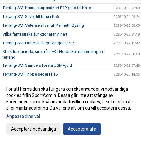
Terräng-SM: Kassaskåpssäkert P19-guld till Kalle
2025-10-25 22:00
Terräng-SM: Silver till Nina i K55
2025-10-24 09:24
Terräng-SM: Veteran-silver till Kenneth Gysing
2025-10-23 08:03
Vilka fantastiska funktionärer vi har!
2025-10-22 21:19
Terräng-SM: Dubbelt i lagtävlingen i P17
2025-10-22 12:42
Stark trio juniorlöpare från IFK i Nordiska mästerskapen i
2025-10-22 08:33
terräng
Terräng-SM: Samuels första USM-guld
2025-10-21 07:48
Terräng-SM: Trippelseger i P16
2025-10-20 14:35
Terräng-SM: Överlägsen Sebbeseger i P17
2025-10-19 22:34
För att hemsidan ska fungera korrekt använder vi nödvändiga
Andreas Movin nära att kliva under tretimmarsgränsen i
2025-10-18 22:01
cookies från SportAdmin. Dessa går inte att stänga av.
Chicago
Föreningen kan också använda frivilliga cookies, t.ex. för statistik
Terräng-SM: Nära, nära senior-SM-guld för Kalle
2025-10-18 21:33
eller marknadsföring. Du väljer själv om du vill acceptera dessa.
Bästa stafettiden på 2000-talet – och det med två IFKare i
Anpassa dina val
2025-10-17 18:12
laget
Trippelpers av Anton i vår kastmångkamp
2025-10-16 14:32
Acceptera nödvändiga
Acceptera alla
Ebba 19:02 i 5 km-loppet i Fort Worth i Texas
2025-10-15 08:09