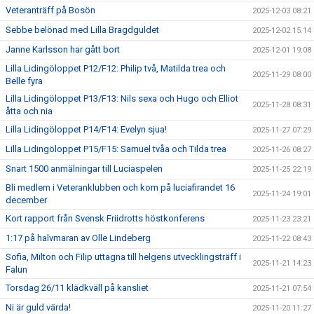
Veteranträff på Bosön
2025-12-03 08:21
Sebbe belönad med Lilla Bragdguldet
2025-12-02 15:14
Janne Karlsson har gått bort
2025-12-01 19:08
Lilla Lidingöloppet P12/F12: Philip två, Matilda trea och
2025-11-29 08:00
Belle fyra
Lilla Lidingöloppet P13/F13: Nils sexa och Hugo och Elliot
2025-11-28 08:31
åtta och nia
Lilla Lidingöloppet P14/F14: Evelyn sjua!
2025-11-27 07:29
Lilla Lidingöloppet P15/F15: Samuel tvåa och Tilda trea
2025-11-26 08:27
Snart 1500 anmälningar till Luciaspelen
2025-11-25 22:19
Bli medlem i Veteranklubben och kom på luciafirandet 16
2025-11-24 19:01
december
Kort rapport från Svensk Friidrotts höstkonferens
2025-11-23 23:21
1:17 på halvmaran av Olle Lindeberg
2025-11-22 08:43
Sofia, Milton och Filip uttagna till helgens utvecklingsträff i
2025-11-21 14:23
Falun
Torsdag 26/11 klädkväll på kansliet
2025-11-21 07:54
Ni är guld värda!
2025-11-20 11:27