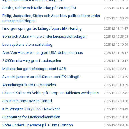
2025-12-15 18:05
Sebbe, Sebbe och Kalle i dag på Terräng-EM
2025-12-14 06:04
Philip, Jacqueline, Sixten och Alice blev pallbesökare under
2025-12-13 20:29
Luciaspelslördagen
I morgon springer tre Lidingölöpare EM i terräng
2025-12-13 11:57
Sofia och Adam vinnare under Luciaspelsfredagen
2025-12-12 23:03
Luciaspelens stora stafettdag
2025-12-12 10:29
Alex Von Heideken har gjort USA-debut inomhus
2025-12-11 18:17
2x200m mix – ny gren i Luciaspelen
2025-12-11 10:17
Mellanie har gjort säsongsdebut i USA
2025-12-10 22:11
Svenskt juniorrekord till Simon och IFK Lidingö
2025-12-10 13:49
Anmälningsrekord i Luciaspelen
2025-12-09 09:09
Läs om Kalle och Sebbe på European Athletics webbplats
2025-12-08 12:45
Sex meter prick av Kim i längd
2025-12-07 23:58
Kim Wingren 7.36/13.22 i New York
2025-12-06 23:49
Slutspurten för Luciaspelsanmälan
2025-12-05 18:50
Sofie Lindevall persade på 10 km i London
2025-12-04 08:08