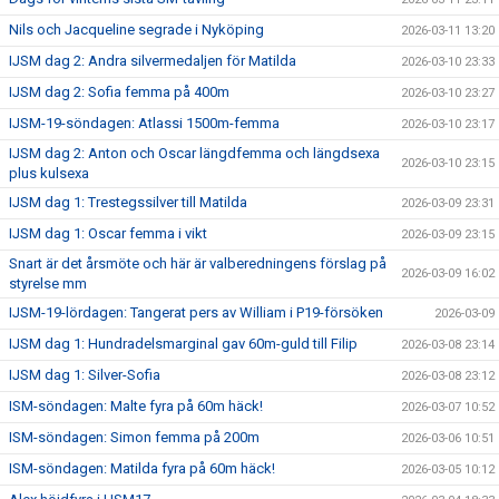
Nils och Jacqueline segrade i Nyköping
2026-03-11 13:20
IJSM dag 2: Andra silvermedaljen för Matilda
2026-03-10 23:33
IJSM dag 2: Sofia femma på 400m
2026-03-10 23:27
IJSM-19-söndagen: Atlassi 1500m-femma
2026-03-10 23:17
IJSM dag 2: Anton och Oscar längdfemma och längdsexa
2026-03-10 23:15
plus kulsexa
IJSM dag 1: Trestegssilver till Matilda
2026-03-09 23:31
IJSM dag 1: Oscar femma i vikt
2026-03-09 23:15
Snart är det årsmöte och här är valberedningens förslag på
2026-03-09 16:02
styrelse mm
IJSM-19-lördagen: Tangerat pers av William i P19-försöken
2026-03-09
IJSM dag 1: Hundradelsmarginal gav 60m-guld till Filip
2026-03-08 23:14
IJSM dag 1: Silver-Sofia
2026-03-08 23:12
ISM-söndagen: Malte fyra på 60m häck!
2026-03-07 10:52
ISM-söndagen: Simon femma på 200m
2026-03-06 10:51
ISM-söndagen: Matilda fyra på 60m häck!
2026-03-05 10:12