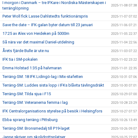
I morgon i Danmark – tre IFKare i Nordiska Mästerskapen i
2025-11-08 07:38
terränglöpning
Peter Woll fick Lasse Dahlstedts funktionärspris
2025-11-07 07:02
Save the date – IFK-galan byter datum till 23 januari
2025-11-06 07:21
17:25 av Alex von Heideken på 5000m
2025-11-05 22:37
Så nära var det maximal Daniel-utdelning
2025-11-04 22:56
Årets fjärde Bulle är ute nu
2025-11-03 07:22
IFK tia i SM-pokalen
2025-11-02 23:22
Emma Holstad 1:35 på halvmaran
2025-11-01 22:35
Terräng-SM: 18 IFK Lidingö-lag i Mix-stafetten
2025-10-31 07:06
Terräng-SM: Luddes sista lopp i IFKs blåvita tävlingsdräkt
2025-10-30 07:01
Terräng-SM: Tilda sjua i F15
2025-10-29 07:00
Terräng-SM: Veteranerna femma i lag
2025-10-28 23:29
IFK Centralorganisations styrelse på besök i Helsingfors
2025-10-27 07:57
Ebba sprang terräng i Pittsburg
2025-10-26 13:49
Terräng-SM: Bronsmedalj till P19-laget
2025-10-26 09:07
Janne skriver om skolidrottsplatser
2025-10-25 22:07