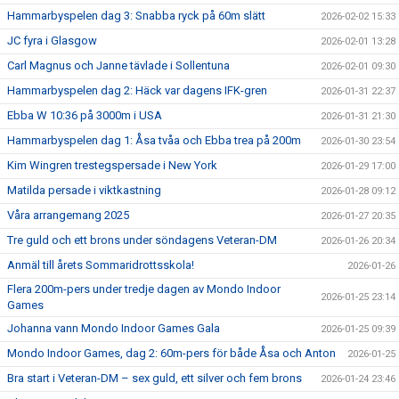
Hammarbyspelen dag 3: Snabba ryck på 60m slätt
2026-02-02 15:33
JC fyra i Glasgow
2026-02-01 13:28
Carl Magnus och Janne tävlade i Sollentuna
2026-02-01 09:30
Hammarbyspelen dag 2: Häck var dagens IFK-gren
2026-01-31 22:37
Ebba W 10:36 på 3000m i USA
2026-01-31 21:30
Hammarbyspelen dag 1: Åsa tvåa och Ebba trea på 200m
2026-01-30 23:54
Kim Wingren trestegspersade i New York
2026-01-29 17:00
Matilda persade i viktkastning
2026-01-28 09:12
Våra arrangemang 2025
2026-01-27 20:35
Tre guld och ett brons under söndagens Veteran-DM
2026-01-26 20:34
Anmäl till årets Sommaridrottsskola!
2026-01-26
Flera 200m-pers under tredje dagen av Mondo Indoor
2026-01-25 23:14
Games
Johanna vann Mondo Indoor Games Gala
2026-01-25 09:39
Mondo Indoor Games, dag 2: 60m-pers för både Åsa och Anton
2026-01-25
Bra start i Veteran-DM – sex guld, ett silver och fem brons
2026-01-24 23:46