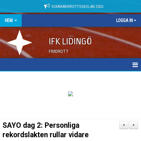
SOMMARIDROTTSSKOLAN 2026
HEM
LOGGA IN
IFK LIDINGÖ
FRIIDROTT
NYHETER
DOKUMENT
SAYO dag 2: Personliga
<
>
rekordslakten rullar vidare