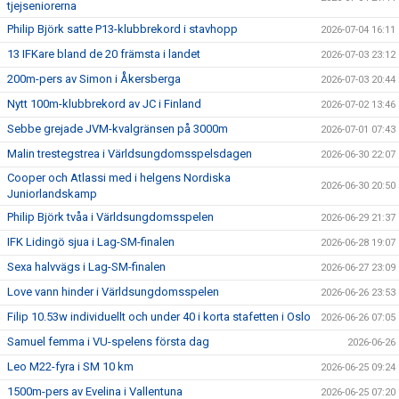
tjejseniorerna
Philip Björk satte P13-klubbrekord i stavhopp
2026-07-04 16:11
13 IFKare bland de 20 främsta i landet
2026-07-03 23:12
200m-pers av Simon i Åkersberga
2026-07-03 20:44
Nytt 100m-klubbrekord av JC i Finland
2026-07-02 13:46
Sebbe grejade JVM-kvalgränsen på 3000m
2026-07-01 07:43
Malin trestegstrea i Världsungdomsspelsdagen
2026-06-30 22:07
Cooper och Atlassi med i helgens Nordiska
2026-06-30 20:50
Juniorlandskamp
Philip Björk tvåa i Världsungdomsspelen
2026-06-29 21:37
IFK Lidingö sjua i Lag-SM-finalen
2026-06-28 19:07
Sexa halvvägs i Lag-SM-finalen
2026-06-27 23:09
Love vann hinder i Världsungdomsspelen
2026-06-26 23:53
Filip 10.53w individuellt och under 40 i korta stafetten i Oslo
2026-06-26 07:05
Samuel femma i VU-spelens första dag
2026-06-26
Leo M22-fyra i SM 10 km
2026-06-25 09:24
1500m-pers av Evelina i Vallentuna
2026-06-25 07:20