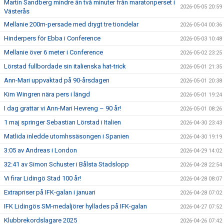
Martin Sandberg mindre än två minuter från maratonperset i
2026-05-05 20:59
Västerås
Mellanie 200m-persade med drygt tre tiondelar
2026-05-04 00:36
Hinderpers för Ebba i Conference
2026-05-03 10:48
Mellanie över 6 meter i Conference
2026-05-02 23:25
Lörstad fullbordade sin italienska hat-trick
2026-05-01 21:35
Ann-Mari uppvaktad på 90-årsdagen
2026-05-01 20:38
Kim Wingren nära pers i längd
2026-05-01 19:24
I dag grattar vi Ann-Mari Hevreng – 90 år!
2026-05-01 08:26
1 maj springer Sebastian Lörstad i Italien
2026-04-30 23:43
Matlida inledde utomhssäsongen i Spanien
2026-04-30 19:19
3:05 av Andreas i London
2026-04-29 14:02
32:41 av Simon Schuster i Bålsta Stadslopp
2026-04-28 22:54
Vi firar Lidingö Stad 100 år!
2026-04-28 08:07
Extrapriser på IFK-galan i januari
2026-04-28 07:02
IFK Lidingös SM-medaljörer hyllades på IFK-galan
2026-04-27 07:52
Klubbrekordslagare 2025
2026-04-26 07:42