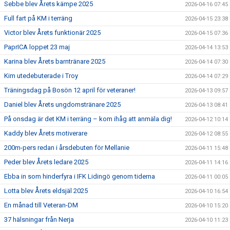
Sebbe blev Årets kämpe 2025
2026-04-16 07:45
Full fart på KM i terräng
2026-04-15 23:38
Victor blev Årets funktionär 2025
2026-04-15 07:36
PaprICA loppet 23 maj
2026-04-14 13:53
Karina blev Årets barntränare 2025
2026-04-14 07:30
Kim utedebuterade i Troy
2026-04-14 07:29
Träningsdag på Bosön 12 april för veteraner!
2026-04-13 09:57
Daniel blev Årets ungdomstränare 2025
2026-04-13 08:41
På onsdag är det KM i terräng – kom ihåg att anmäla dig!
2026-04-12 10:14
Kaddy blev Årets motiverare
2026-04-12 08:55
200m-pers redan i årsdebuten för Mellanie
2026-04-11 15:48
Peder blev Årets ledare 2025
2026-04-11 14:16
Ebba in som hinderfyra i IFK Lidingö genom tiderna
2026-04-11 00:05
Lotta blev Årets eldsjäl 2025
2026-04-10 16:54
En månad till Veteran-DM
2026-04-10 15:20
37 hälsningar från Nerja
2026-04-10 11:23