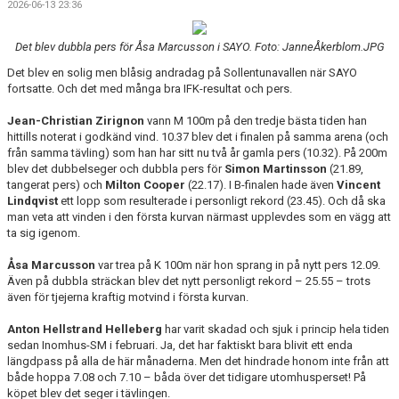
2026-06-13 23:36
Det blev dubbla pers för Åsa Marcusson i SAYO. Foto: JanneÅkerblom.JPG
Det blev en solig men blåsig andradag på Sollentunavallen när SAYO
fortsatte. Och det med många bra IFK-resultat och pers.
Jean-Christian Zirignon
vann M 100m på den tredje bästa tiden han
hittills noterat i godkänd vind. 10.37 blev det i finalen på samma arena (och
från samma tävling) som han har sitt nu två år gamla pers (10.32). På 200m
blev det dubbelseger och dubbla pers för
Simon Martinsson
(21.89,
tangerat pers) och
Milton Cooper
(22.17). I B-finalen hade även
Vincent
Lindqvist
ett lopp som resulterade i personligt rekord (23.45). Och då ska
man veta att vinden i den första kurvan närmast upplevdes som en vägg att
ta sig igenom.
Åsa Marcusson
var trea på K 100m när hon sprang in på nytt pers 12.09.
Även på dubbla sträckan blev det nytt personligt rekord – 25.55 – trots
även för tjejerna kraftig motvind i första kurvan.
Anton Hellstrand Helleberg
har varit skadad och sjuk i princip hela tiden
sedan Inomhus-SM i februari. Ja, det har faktiskt bara blivit ett enda
längdpass på alla de här månaderna. Men det hindrade honom inte från att
både hoppa 7.08 och 7.10 – båda över det tidigare utomhusperset! På
köpet blev det seger i tävlingen.