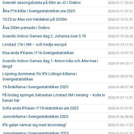
Svenskt säsongsbästa på 60m av JC i Örebro
2026-01-11 23:02
Åtta P16-killar i Sverigestatistiken ute 2025
2026-01-11 07:21
10:25 av Alex von Heideken på 3200m
2026-01-10 21:31
Åsa 200m-persade i Örebro
2026-01-10 21:23
Scandic Indoor Games dag 2: Johanna över 3.70
2026-01-10 20:26
Lörstad 17e i VM – och tredje europé
2026-01-10 17:25
Elsa enda IFKaren i F16-Sverigestatistiken
2026-01-10 07:15
Scandic Indoor Games dag 1: Anton tvåa och Alex trea i
2026-01-09 23:17
längd
Löpning dominerar för IFK Lidingö-killarna i
2026-01-09 07:06
Sverigestatistiken
19-årskillarna i Sverigestatistiken 2025
2026-01-08 07:38
På lördag springer Sebastian Lörstad VM i terräng – kolla in
2026-01-07 11:01
banan här
Sofia enda IFKaren i F19-statistiken ute 2025
2026-01-07 07:01
Juniorkillarna i Sverigestatistiken 2025
2026-01-06 08:00
IFK-galan närmar sig med stormsteg!
2026-01-05 17:23
Juniortjejerna i Sverigestatistiken 2025
2026-01-05 07:25