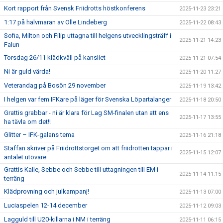
Kort rapport från Svensk Friidrotts höstkonferens
2025-11-23 23:21
1:17 på halvmaran av Olle Lindeberg
2025-11-22 08:43
Sofia, Milton och Filip uttagna till helgens utvecklingsträff i
2025-11-21 14:23
Falun
Torsdag 26/11 klädkväll på kansliet
2025-11-21 07:54
Ni är guld värda!
2025-11-20 11:27
Veterandag på Bosön 29 november
2025-11-19 13:42
I helgen var fem IFKare på läger för Svenska Löpartalanger
2025-11-18 20:50
Grattis grabbar - ni är klara för Lag SM-finalen utan att ens
2025-11-17 13:55
ha tävla om det!!
Glitter – IFK-galans tema
2025-11-16 21:18
Staffan skriver på Friidrottstorget om att friidrotten tappar i
2025-11-15 12:07
antalet utövare
Grattis Kalle, Sebbe och Sebbe till uttagningen till EM i
2025-11-14 11:15
terräng
Klädprovning och julkampanj!
2025-11-13 07:00
Luciaspelen 12-14 december
2025-11-12 09:03
Lagguld till U20-killarna i NM i terräng
2025-11-11 06:15