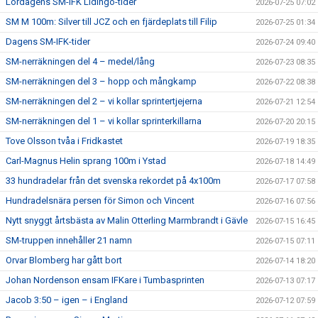
Lördagens SM-IFK Lidingö-tider
2026-07-25 07:02
SM M 100m: Silver till JCZ och en fjärdeplats till Filip
2026-07-25 01:34
Dagens SM-IFK-tider
2026-07-24 09:40
SM-nerräkningen del 4 – medel/lång
2026-07-23 08:35
SM-nerräkningen del 3 – hopp och mångkamp
2026-07-22 08:38
SM-nerräkningen del 2 – vi kollar sprintertjejerna
2026-07-21 12:54
SM-nerräkningen del 1 – vi kollar sprinterkillarna
2026-07-20 20:15
Tove Olsson tvåa i Fridkastet
2026-07-19 18:35
Carl-Magnus Helin sprang 100m i Ystad
2026-07-18 14:49
33 hundradelar från det svenska rekordet på 4x100m
2026-07-17 07:58
Hundradelsnära persen för Simon och Vincent
2026-07-16 07:56
Nytt snyggt årtsbästa av Malin Otterling Marmbrandt i Gävle
2026-07-15 16:45
SM-truppen innehåller 21 namn
2026-07-15 07:11
Orvar Blomberg har gått bort
2026-07-14 18:20
Johan Nordenson ensam IFKare i Tumbasprinten
2026-07-13 07:17
Jacob 3:50 – igen – i England
2026-07-12 07:59