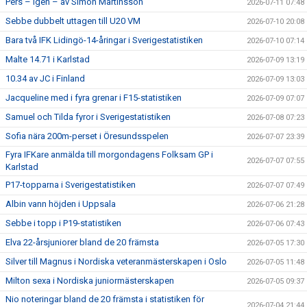
Pers – igen – av Simon Martinsson
2026-07-11 07:48
Sebbe dubbelt uttagen till U20 VM
2026-07-10 20:08
Bara två IFK Lidingö-14-åringar i Sverigestatistiken
2026-07-10 07:14
Malte 14.71 i Karlstad
2026-07-09 13:19
10.34 av JC i Finland
2026-07-09 13:03
Jacqueline med i fyra grenar i F15-statistiken
2026-07-09 07:07
Samuel och Tilda fyror i Sverigestatistiken
2026-07-08 07:23
Sofia nära 200m-perset i Öresundsspelen
2026-07-07 23:39
Fyra IFKare anmälda till morgondagens Folksam GP i
2026-07-07 07:55
Karlstad
P17-topparna i Sverigestatistiken
2026-07-07 07:49
Albin vann höjden i Uppsala
2026-07-06 21:28
Sebbe i topp i P19-statistiken
2026-07-06 07:43
Elva 22-årsjuniorer bland de 20 främsta
2026-07-05 17:30
Silver till Magnus i Nordiska veteranmästerskapen i Oslo
2026-07-05 11:48
Milton sexa i Nordiska juniormästerskapen
2026-07-05 09:37
Nio noteringar bland de 20 främsta i statistiken för
2026-07-04 21:44