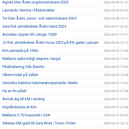
Agnes blev Årets ungdomstränare 2025
2026-04-09 21:10
Leonardo femma i Påsksmällen
2026-04-09 09:04
Tor blev Årets Junior- och seniortränare 2025
2026-04-08 10:15
Sara fick utmärkelsen Årets Hane 2025
2026-04-07 22:50
Anmälan öppen till Lidingö 1500!
2026-04-07 14:37
JC fick utmärkelsen Årets Hona 2025 på IFK-galan i januari
2026-04-06 22:13
Kim persade på 100m
2026-04-05 19:48
Mellanie satte tidigt utepers i längd
2026-04-05 19:44
Påskhälsning från Biarritz
2026-04-05 19:00
Vårens tider på Vallen
2026-04-03 16:58
Veronika Kalinina halvmaratonpersade i Berlin
2026-04-02 13:05
Ha en fin påsk!
2026-04-02 07:08
Anmäl dig till KM i terräng
2026-04-01 10:47
Höjdårsbästa av KIm
2026-03-31 23:28
Mellanie 5.75-hoppade i USA
2026-03-31 23:24
Veteran-EM-guld till Sara Wiss i Torun i Polen
2026-03-31 23:13