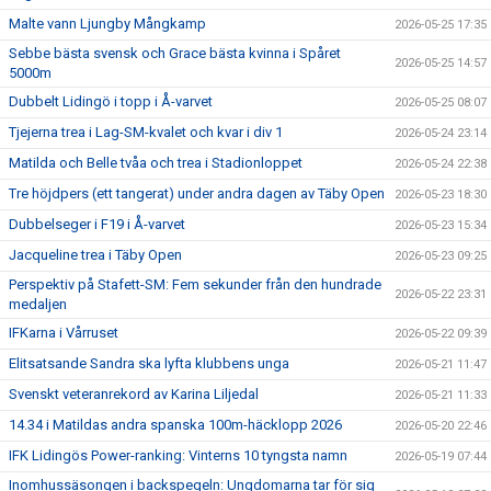
Malte vann Ljungby Mångkamp
2026-05-25 17:35
Sebbe bästa svensk och Grace bästa kvinna i Spåret
2026-05-25 14:57
5000m
Dubbelt Lidingö i topp i Å-varvet
2026-05-25 08:07
Tjejerna trea i Lag-SM-kvalet och kvar i div 1
2026-05-24 23:14
Matilda och Belle tvåa och trea i Stadionloppet
2026-05-24 22:38
Tre höjdpers (ett tangerat) under andra dagen av Täby Open
2026-05-23 18:30
Dubbelseger i F19 i Å-varvet
2026-05-23 15:34
Jacqueline trea i Täby Open
2026-05-23 09:25
Perspektiv på Stafett-SM: Fem sekunder från den hundrade
2026-05-22 23:31
medaljen
IFKarna i Vårruset
2026-05-22 09:39
Elitsatsande Sandra ska lyfta klubbens unga
2026-05-21 11:47
Svenskt veteranrekord av Karina Liljedal
2026-05-21 11:33
14.34 i Matildas andra spanska 100m-häcklopp 2026
2026-05-20 22:46
IFK Lidingös Power-ranking: Vinterns 10 tyngsta namn
2026-05-19 07:44
Inomhussäsongen i backspegeln: Ungdomarna tar för sig