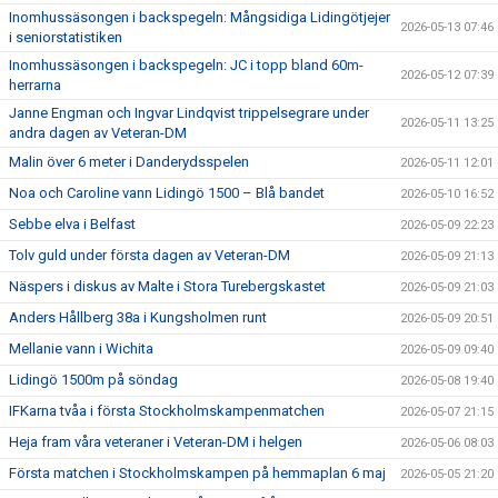
Inomhussäsongen i backspegeln: Mångsidiga Lidingötjejer
2026-05-13 07:46
i seniorstatistiken
Inomhussäsongen i backspegeln: JC i topp bland 60m-
2026-05-12 07:39
herrarna
Janne Engman och Ingvar Lindqvist trippelsegrare under
2026-05-11 13:25
andra dagen av Veteran-DM
Malin över 6 meter i Danderydsspelen
2026-05-11 12:01
Noa och Caroline vann Lidingö 1500 – Blå bandet
2026-05-10 16:52
Sebbe elva i Belfast
2026-05-09 22:23
Tolv guld under första dagen av Veteran-DM
2026-05-09 21:13
Näspers i diskus av Malte i Stora Turebergskastet
2026-05-09 21:03
Anders Hållberg 38a i Kungsholmen runt
2026-05-09 20:51
Mellanie vann i Wichita
2026-05-09 09:40
Lidingö 1500m på söndag
2026-05-08 19:40
IFKarna tvåa i första Stockholmskampenmatchen
2026-05-07 21:15
Heja fram våra veteraner i Veteran-DM i helgen
2026-05-06 08:03
Första matchen i Stockholmskampen på hemmaplan 6 maj
2026-05-05 21:20