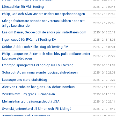
Lörstad klar för VM i terräng
2025-12-19 09:48
Philip, Carl och Alvin vinnare under Luciaspelssöndagen
2025-12-18 23:50
Många friidrottare prisade när Veteranklubben hade sitt
2025-12-17 22:55
årliga Luciafirande
Läs om Daniel, Sebbe och de andra på Friidrottaren.com
2025-12-16 20:19
Ingen succé för IFKarna i Terräng-EM
2025-12-15 18:05
Sebbe, Sebbe och Kalle i dag på Terräng-EM
2025-12-14 06:04
Philip, Jacqueline, Sixten och Alice blev pallbesökare under
2025-12-13 20:29
Luciaspelslördagen
I morgon springer tre Lidingölöpare EM i terräng
2025-12-13 11:57
Sofia och Adam vinnare under Luciaspelsfredagen
2025-12-12 23:03
Luciaspelens stora stafettdag
2025-12-12 10:29
Alex Von Heideken har gjort USA-debut inomhus
2025-12-11 18:17
2x200m mix – ny gren i Luciaspelen
2025-12-11 10:17
Mellanie har gjort säsongsdebut i USA
2025-12-10 22:11
Svenskt juniorrekord till Simon och IFK Lidingö
2025-12-10 13:49
Anmälningsrekord i Luciaspelen