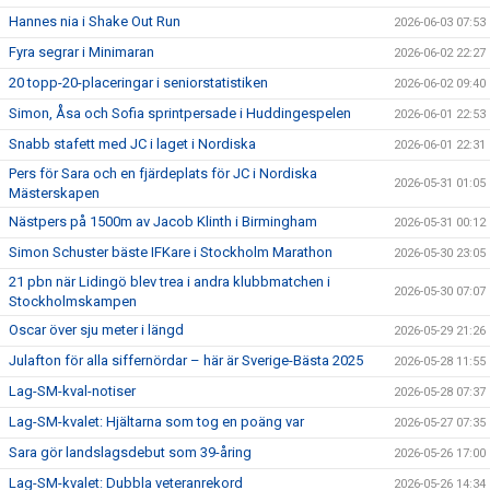
Hannes nia i Shake Out Run
2026-06-03 07:53
Fyra segrar i Minimaran
2026-06-02 22:27
20 topp-20-placeringar i seniorstatistiken
2026-06-02 09:40
Simon, Åsa och Sofia sprintpersade i Huddingespelen
2026-06-01 22:53
Snabb stafett med JC i laget i Nordiska
2026-06-01 22:31
Pers för Sara och en fjärdeplats för JC i Nordiska
2026-05-31 01:05
Mästerskapen
Nästpers på 1500m av Jacob Klinth i Birmingham
2026-05-31 00:12
Simon Schuster bäste IFKare i Stockholm Marathon
2026-05-30 23:05
21 pbn när Lidingö blev trea i andra klubbmatchen i
2026-05-30 07:07
Stockholmskampen
Oscar över sju meter i längd
2026-05-29 21:26
Julafton för alla siffernördar – här är Sverige-Bästa 2025
2026-05-28 11:55
Lag-SM-kval-notiser
2026-05-28 07:37
Lag-SM-kvalet: Hjältarna som tog en poäng var
2026-05-27 07:35
Sara gör landslagsdebut som 39-åring
2026-05-26 17:00
Lag-SM-kvalet: Dubbla veteranrekord
2026-05-26 14:34