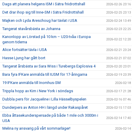
Dags att planera helgens ISM i Sätra friidrottshall
2026-02-26 23:16
Det drar ihop sig till Inne-SM i Sätra Friidrottshall
2026-02-25 23:13
Majken och Lyda Areschoug har tävlat i USA
2026-02-24 13:49
Tangerat stavårsbästa av Johanna
2026-02-23 22:25
Kanonlopp av Lörstad på 10 km – U20-tvåa i Europa
2026-02-22 12:20
genom tiderna
Alice fortsätter tävla i USA
2026-02-21 23:24
Hasse Ljung har gått bort
2026-02-21 07:02
Tangerat årsbästa av Sara Wiss i Turebergs Explosiva 4
2026-02-20 23:01
Bara fyra IFKare anmälda till IUSM för 17-åringarna
2026-02-19 23:39
19 IFKare anmälda till Inomhus-SM
2026-02-18
Trippla hopp av Kim i New York i söndags
2026-02-17 21:28
Dubbla pers för Jacqueline i Lilla Hässelbyspelen
2026-02-16 07:46
Dunderpers av Anton HH i längd under Rakaspåret
2026-02-15 17:03
Ebba åttasekunderspersade på både 1 mile och 3000m i
2026-02-14 17:40
USA
Melina ny ansvarig på vårt sommarläger!
2026-02-14