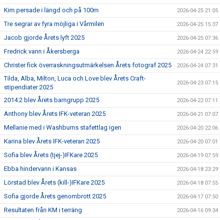
Kim persade i längd och på 100m
2026-04-25 21:05
Tre segrar av fyra möjliga i Vårmilen
2026-04-25 15:37
Jacob gjorde Årets lyft 2025
2026-04-25 07:36
Fredrick vann i Åkersberga
2026-04-24 22:59
Christer fick överraskningsutmärkelsen Årets fotograf 2025
2026-04-24 07:31
Tilda, Alba, Milton, Luca och Love blev Årets Craft-
2026-04-23 07:15
stipendiater 2025
2014:2 blev Årets barngrupp 2025
2026-04-22 07:11
Anthony blev Årets IFK-veteran 2025
2026-04-21 07:07
Mellanie med i Washburns stafettlag igen
2026-04-20 22:06
Karina blev Årets IFK-veteran 2025
2026-04-20 07:01
Sofia blev Årets (tjej-)IFKare 2025
2026-04-19 07:59
Ebba hindervann i Kansas
2026-04-18 23:29
Lörstad blev Årets (kill-)IFKare 2025
2026-04-18 07:55
Sofia gjorde Årets genombrott 2025
2026-04-17 07:50
Resultaten från KM i terräng
2026-04-16 09:34