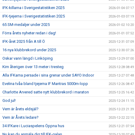
IFK-killarna i Sverigestatistiken 2025
2026-01-04 07:17
IFK-tjejerna i Sverigestatistiken 2025
2026-01-03 07:19
65 SM-medaljer under 2025
2026-01-02 10:20
Förra årets nyheter redan i dag!
2026-01-01 07:52
IFK-året 2025 från A till Ö
2025-12-31 07:09
16 nya klubbrekord under 2025
2025-12-30 07:26
Oskar vann längd i Linköping
2025-12-29 07:00
Kim återigen över 13 meter i tresteg
2025-12-28 08:49
Alla IFKarna persade i sina grenar under SAYO Indoor
2025-12-27 07:48
Evelina tvåa bland tjejerna IF Mantras 5000m-lopp
2025-12-26 08:47
Charlotte Arvered satte nytt klubbrekord i maraton
2025-12-25 16:42
God jul!
2025-12-24 11:15
Vem är årets eldsjäl?
2025-12-23 21:39
Vem är Årets ledare?
2025-12-22 22:15
34 IFKare i Luciaspelens Öppna hus
2025-12-21 07:54
Nu kan du anmäla dig till IFK-galan
2025-12-20 07:49