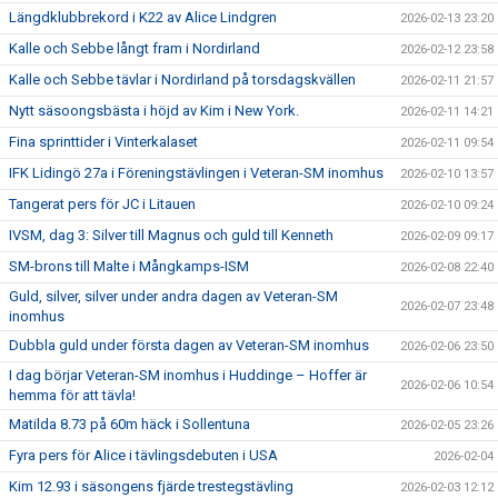
Längdklubbrekord i K22 av Alice Lindgren
2026-02-13 23:20
Kalle och Sebbe långt fram i Nordirland
2026-02-12 23:58
Kalle och Sebbe tävlar i Nordirland på torsdagskvällen
2026-02-11 21:57
Nytt säsoongsbästa i höjd av Kim i New York.
2026-02-11 14:21
Fina sprinttider i Vinterkalaset
2026-02-11 09:54
IFK Lidingö 27a i Föreningstävlingen i Veteran-SM inomhus
2026-02-10 13:57
Tangerat pers för JC i Litauen
2026-02-10 09:24
IVSM, dag 3: Silver till Magnus och guld till Kenneth
2026-02-09 09:17
SM-brons till Malte i Mångkamps-ISM
2026-02-08 22:40
Guld, silver, silver under andra dagen av Veteran-SM
2026-02-07 23:48
inomhus
Dubbla guld under första dagen av Veteran-SM inomhus
2026-02-06 23:50
I dag börjar Veteran-SM inomhus i Huddinge – Hoffer är
2026-02-06 10:54
hemma för att tävla!
Matilda 8.73 på 60m häck i Sollentuna
2026-02-05 23:26
Fyra pers för Alice i tävlingsdebuten i USA
2026-02-04
Kim 12.93 i säsongens fjärde trestegstävling
2026-02-03 12:12