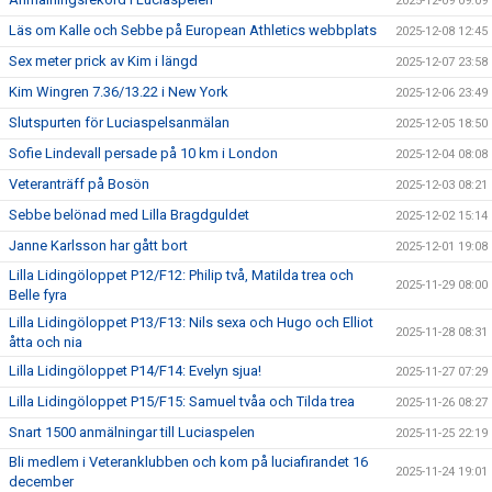
2025-12-09 09:09
Läs om Kalle och Sebbe på European Athletics webbplats
2025-12-08 12:45
Sex meter prick av Kim i längd
2025-12-07 23:58
Kim Wingren 7.36/13.22 i New York
2025-12-06 23:49
Slutspurten för Luciaspelsanmälan
2025-12-05 18:50
Sofie Lindevall persade på 10 km i London
2025-12-04 08:08
Veteranträff på Bosön
2025-12-03 08:21
Sebbe belönad med Lilla Bragdguldet
2025-12-02 15:14
Janne Karlsson har gått bort
2025-12-01 19:08
Lilla Lidingöloppet P12/F12: Philip två, Matilda trea och
2025-11-29 08:00
Belle fyra
Lilla Lidingöloppet P13/F13: Nils sexa och Hugo och Elliot
2025-11-28 08:31
åtta och nia
Lilla Lidingöloppet P14/F14: Evelyn sjua!
2025-11-27 07:29
Lilla Lidingöloppet P15/F15: Samuel tvåa och Tilda trea
2025-11-26 08:27
Snart 1500 anmälningar till Luciaspelen
2025-11-25 22:19
Bli medlem i Veteranklubben och kom på luciafirandet 16
2025-11-24 19:01
december