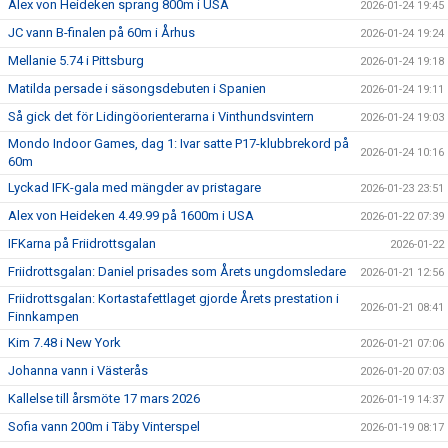
Alex von Heideken sprang 800m i USA
2026-01-24 19:45
JC vann B-finalen på 60m i Århus
2026-01-24 19:24
Mellanie 5.74 i Pittsburg
2026-01-24 19:18
Matilda persade i säsongsdebuten i Spanien
2026-01-24 19:11
Så gick det för Lidingöorienterarna i Vinthundsvintern
2026-01-24 19:03
Mondo Indoor Games, dag 1: Ivar satte P17-klubbrekord på
2026-01-24 10:16
60m
Lyckad IFK-gala med mängder av pristagare
2026-01-23 23:51
Alex von Heideken 4.49.99 på 1600m i USA
2026-01-22 07:39
IFKarna på Friidrottsgalan
2026-01-22
Friidrottsgalan: Daniel prisades som Årets ungdomsledare
2026-01-21 12:56
Friidrottsgalan: Kortastafettlaget gjorde Årets prestation i
2026-01-21 08:41
Finnkampen
Kim 7.48 i New York
2026-01-21 07:06
Johanna vann i Västerås
2026-01-20 07:03
Kallelse till årsmöte 17 mars 2026
2026-01-19 14:37
Sofia vann 200m i Täby Vinterspel
2026-01-19 08:17