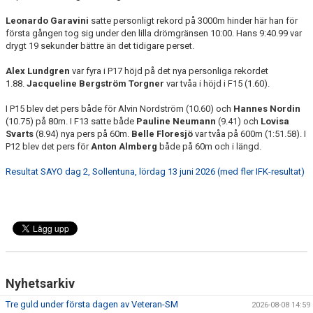
Leonardo Garavini
satte personligt rekord på 3000m hinder här han för
första gången tog sig under den lilla drömgränsen 10:00. Hans 9:40.99 var
drygt 19 sekunder bättre än det tidigare perset.
Alex Lundgren
var fyra i P17 höjd på det nya personliga rekordet
1.88.
Jacqueline Bergström Torgner
var tvåa i höjd i F15 (1.60).
I P15 blev det pers både för Alvin Nordström (10.60) och
Hannes Nordin
(10.75) på 80m. I F13 satte både
Pauline Neumann
(9.41) och
Lovisa
Svarts
(8.94) nya pers på 60m.
Belle Floresjö
var tvåa på 600m (1:51.58). I
P12 blev det pers för
Anton Almberg
både på 60m och i längd.
Resultat SAYO dag 2, Sollentuna, lördag 13 juni 2026 (med fler IFK-resultat)
Nyhetsarkiv
Tre guld under första dagen av Veteran-SM
2026-08-08 14:59