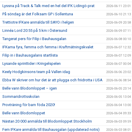
Lyssna på Track & Talk med en hel del IFK Lidingö-prat
2026-06-11 23:01
På söndag är det Folksam GP i Sollentuna
2026-06-10 21:13
Trettiotre IFKare anmälda till SAYO i helgen
2026-06-09 20:58
Linnéa Lord 20:55 på 5 km i Östersund
2026-06-09 07:11
Tangerat pers för Filip i Bauhausgalan
2026-06-08 00:10
IFKarna fyra, femma och femma i Kraftmätningskvalet
2026-06-07 12:32
Filip in i Bauhausgalans startlista
2026-06-07 12:09
Lysande sprinttider i Kringelspelen
2026-06-07 00:04
Keely Hodgkinsons team på Vallen idag
2026-06-06 23:02
Ebba W skriver om hur det är att plugga och friidrotta i USA
2026-06-06 08:54
Belle vann Blodomloppet – igen
2026-06-05 23:14
Sommaridrottsskolan
2026-06-05 13:04
Provträning för barn föda 2020!
2026-06-04 13:00
Belle vann Blodomloppet
2026-06-04 09:33
Nästan 20 000 anmälda till Blodomloppet Stockholm
2026-06-03 09:59
Fem IFKare anmälda till Bauhausgalan (uppdaterad notis)
2026-06-03 08:01