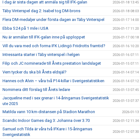
I dag är sista dagen att anmäla sig till IFK-galan
2026-01-18 13:45
Täby Vinterspel dag 2: Isabel tog DM-brons
2026-01-18 08:03
Flera DM-medaljer under första dagen av Täby Vinterspel
2026-01-17 14:00
Ebba 5:24 på 1 mile i USA
2026-01-17 11:20
Nu är anmälan till IFK-galan inne på upploppet
2026-01-17 00:18
Vill du vara med och forma IFK Lidingö Friidrotts framtid?
2026-01-16 10:20
Intressanta starter i Täby vinterspel i helgen
2026-01-16 07:11
Filip och JC nominerade till Årets prestation landslaget
2026-01-15 07:11
Vem tycker du ska bli Årets eldsjäl?
2026-01-14 07:14
Hannes och Alvin – våra två P14-killar i Sverigestatistiken
2026-01-14 07:12
Nomimera ditt förslag till Årets ledare
2026-01-13 07:45
Jacqueline med i sex grenar i 14-åringarnas Sverigestatistik
2026-01-13 07:37
ute 2025
Matilda vann 10 km-distansen på Stadion Marathon
2026-01-13
Scandic Indoor Games dag 3: Johanna över 3.70
2026-01-12 11:34
Samuel och Tilda är våra två IFKare i 15-åringarnas
2026-01-12 07:30
Sverigestatistik