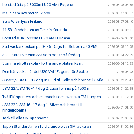
Lörstad åtta på 3000m i U20 VM i Eugene
2026-08-08 05:35
Malin nära sex meter i Visby
2026-08-07 08:17
Sara Wiss fyra i Finland
2026-08-07 08:10
11.58 i årsdebuten av Dennis Karanda
2026-08-06 08:21
Lörstad sjua i 5000m i U20 VM i Eugene
2026-08-06 05:00
Sätt väckarklockan på 04.45! Dags för Sebbe i U20 VM!
2026-08-05 10:05
Sju IFKare i Veteran-SM som börjar på fredag
2026-08-04 22:59
Sommaridrottsskola - fortfarande platser kvar!
2026-08-04 16:33
Den här veckan är det U20 VM i Eugene för Sebbe
2026-08-03
JSM22/USM16–17 dag 3: Guld till Kalle och brons till Sofia
2026-08-02 23:47
JSM 22/USM 16–17 dag 2: Luca femma på 1500m
2026-08-01 22:58
Två IFK-sprinters och en coach i den svenska EM-truppen
2026-08-01 12:18
JSM 22/USM 16–17 dag 1: Silver och brons till
2026-08-01 01:00
hinderlöparna
Tack till alla SM-sponsorer
2026-07-31 08:36
Tapp i Standaret men fortfarande elva i SM-pokalen
2026-07-31 00:36