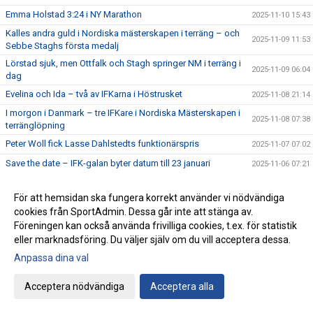
Emma Holstad 3:24 i NY Marathon
2025-11-10 15:43
Kalles andra guld i Nordiska mästerskapen i terräng – och
2025-11-09 11:53
Sebbe Staghs första medalj
Lörstad sjuk, men Ottfalk och Stagh springer NM i terräng i
2025-11-09 06:04
dag
Evelina och Ida – två av IFKarna i Höstrusket
2025-11-08 21:14
I morgon i Danmark – tre IFKare i Nordiska Mästerskapen i
2025-11-08 07:38
terränglöpning
Peter Woll fick Lasse Dahlstedts funktionärspris
2025-11-07 07:02
Save the date – IFK-galan byter datum till 23 januari
2025-11-06 07:21
17:25 av Alex von Heideken på 5000m
2025-11-05 22:37
För att hemsidan ska fungera korrekt använder vi nödvändiga
Så nära var det maximal Daniel-utdelning
2025-11-04 22:56
cookies från SportAdmin. Dessa går inte att stänga av.
Årets fjärde Bulle är ute nu
2025-11-03 07:22
Föreningen kan också använda frivilliga cookies, t.ex. för statistik
eller marknadsföring. Du väljer själv om du vill acceptera dessa.
IFK tia i SM-pokalen
2025-11-02 23:22
Anpassa dina val
Emma Holstad 1:35 på halvmaran
2025-11-01 22:35
Terräng-SM: 18 IFK Lidingö-lag i Mix-stafetten
2025-10-31 07:06
Acceptera nödvändiga
Acceptera alla
Terräng-SM: Luddes sista lopp i IFKs blåvita tävlingsdräkt
2025-10-30 07:01