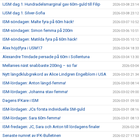
IJSM dag 1: Hundradelsmarginal gav 60m-guld till Filip
2026-03-08 23:14
IJSM dag 1: Silver-Sofia
2026-03-08 23:12
ISM-söndagen: Malte fyra på 60m häck!
2026-03-07 10:52
ISM-söndagen: Simon femma på 200m
2026-03-06 10:51
ISM-söndagen: Matilda fyra på 60m häck!
2026-03-05 10:12
Alex höjdfyra i USM17
2026-03-04 18:33
Alexandre Trindade persade på 60m i Sollentuna
2026-03-04 13:30
Mellanies näst snabbaste 200ing – so far
2026-03-04
Nytt längdklubgrekord av Alice Lindgren Engelblom i USA
2026-03-03 21:34
ISM-lördagen: Anton längd-femma!
2026-03-03 08:14
ISM-lördagen: Johanna stav-femma!
2026-03-02 09:00
Dagens IFKare i ISM
2026-03-01 09:50
ISM-lördagen: JCs första individuella SM-guld
2026-03-01 08:16
ISM-lördagen: Sara 60m-femma!
2026-03-01 08:13
ISM-fredagen: JC, Sara och Anton till lördagens finaler
2026-02-28
Senaste numret av IFK-Bulletinen
2026-02-27 17:53