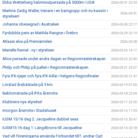
Ebba Wetterberg halvminutpersade på 5000m i USA
2026-03-31 22:59
Martina Zadig Waller, tränare i en barngrupp och nu kassör i
2026-03-31
styrelsen!
Johanna obesegrad i Australien
2026-03-30 22:17
Fyrdubbla pers av Matilda Rangne i Örebro
2026-03-29 22:19
Atlassi elva på Premiärmilen
2026-03-28
Marielle Ramel - ny i styrelsen
2026-03-25 14:17
Alice persade under andra dagen av Regionmästerskapen
2026-03-22 22:40
Philip och Philip på pallen i Regionmästerskapen
2026-03-21 23:07
Fyra IFK-tjejer och fyra IFK-killar i helgens Regionfinaler
2026-03-20 21:47
Lörstad årsbästade på 5 km
2026-03-19 07:00
Beblomstrade på IFKs årsmöte
2026-03-18 22:04
Klubbens nya styrelse!
2026-03-17 22:50
Imorgon årsmöte i Stadshuset
2026-03-16 11:59
IUSM 15/16 dag 2: Jacqueline dubbel sexa
2026-03-15 20:47
IUSM15-16 dag 1: Längdbrons till Jacqueline
2026-03-14 23:18
Vad vill föreningarna använda Förbundet till?, undrar Curt