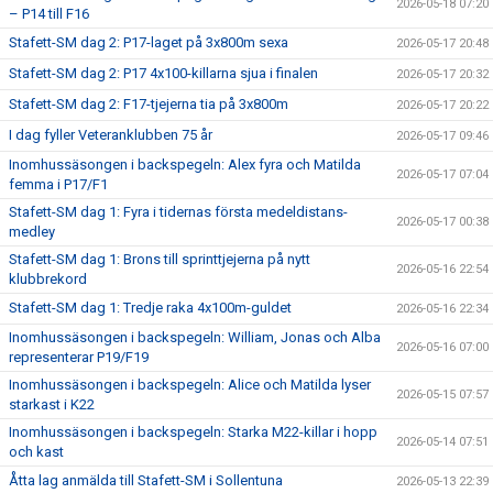
2026-05-18 07:20
– P14 till F16
Stafett-SM dag 2: P17-laget på 3x800m sexa
2026-05-17 20:48
Stafett-SM dag 2: P17 4x100-killarna sjua i finalen
2026-05-17 20:32
Stafett-SM dag 2: F17-tjejerna tia på 3x800m
2026-05-17 20:22
I dag fyller Veteranklubben 75 år
2026-05-17 09:46
Inomhussäsongen i backspegeln: Alex fyra och Matilda
2026-05-17 07:04
femma i P17/F1
Stafett-SM dag 1: Fyra i tidernas första medeldistans-
2026-05-17 00:38
medley
Stafett-SM dag 1: Brons till sprinttjejerna på nytt
2026-05-16 22:54
klubbrekord
Stafett-SM dag 1: Tredje raka 4x100m-guldet
2026-05-16 22:34
Inomhussäsongen i backspegeln: William, Jonas och Alba
2026-05-16 07:00
representerar P19/F19
Inomhussäsongen i backspegeln: Alice och Matilda lyser
2026-05-15 07:57
starkast i K22
Inomhussäsongen i backspegeln: Starka M22-killar i hopp
2026-05-14 07:51
och kast
Åtta lag anmälda till Stafett-SM i Sollentuna
2026-05-13 22:39