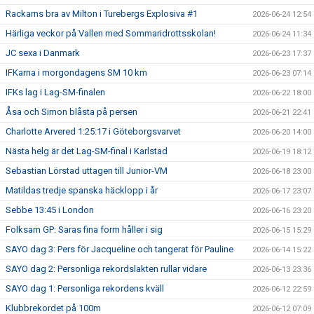
Rackarns bra av Milton i Turebergs Explosiva #1
2026-06-24 12:54
Härliga veckor på Vallen med Sommaridrottsskolan!
2026-06-24 11:34
JC sexa i Danmark
2026-06-23 17:37
IFKarna i morgondagens SM 10 km
2026-06-23 07:14
IFKs lag i Lag-SM-finalen
2026-06-22 18:00
Åsa och Simon blåsta på persen
2026-06-21 22:41
Charlotte Arvered 1:25:17 i Göteborgsvarvet
2026-06-20 14:00
Nästa helg är det Lag-SM-final i Karlstad
2026-06-19 18:12
Sebastian Lörstad uttagen till Junior-VM
2026-06-18 23:00
Matildas tredje spanska häcklopp i år
2026-06-17 23:07
Sebbe 13:45 i London
2026-06-16 23:20
Folksam GP: Saras fina form håller i sig
2026-06-15 15:29
SAYO dag 3: Pers för Jacqueline och tangerat för Pauline
2026-06-14 15:22
SAYO dag 2: Personliga rekordslakten rullar vidare
2026-06-13 23:36
SAYO dag 1: Personliga rekordens kväll
2026-06-12 22:59
Klubbrekordet på 100m
2026-06-12 07:09