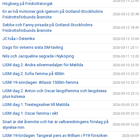
2026-03-13 22:49
Högberg på Friidrottstorget
En av två motioner gick igenom på Gotland-Stockholms
2026-03-12 20:38
Friidrottsförbunds årsmöte
Sebbe och Fanny prisade på Gotland-Stockholms
2026-03-12 18:49
Friidrottsförbunds årsmöte
JC tvåa i Österrike
2026-03-12 15:04
Dags för vinterns sista SM-tävling
2026-03-11 23:11
Nils och Jacqueline segrade i Nyköping
2026-03-11 13:20
IJSM dag 2: Andra silvermedaljen för Matilda
2026-03-10 23:33
IJSM dag 2: Sofia femma på 400m
2026-03-10 23:27
IJSM-19-söndagen: Atlassi 1500m-femma
2026-03-10 23:17
IJSM dag 2: Anton och Oscar längdfemma och längdsexa
2026-03-10 23:15
plus kulsexa
IJSM dag 1: Trestegssilver till Matilda
2026-03-09 23:31
IJSM dag 1: Oscar femma i vikt
2026-03-09 23:15
Snart är det årsmöte och här är valberedningens förslag på
2026-03-09 16:02
styrelse mm
IJSM-19-lördagen: Tangerat pers av William i P19-försöken
2026-03-09