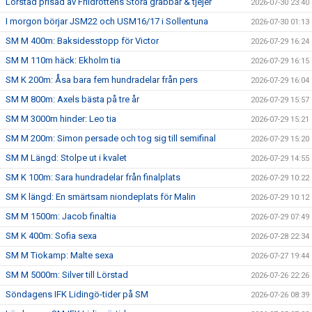
Lörstad prisad av Friidrottens Stora grabbar & tjejer
2026-07-30 23:40
I morgon börjar JSM22 och USM16/17 i Sollentuna
2026-07-30 01:13
SM M 400m: Baksidesstopp för Victor
2026-07-29 16:24
SM M 110m häck: Ekholm tia
2026-07-29 16:15
SM K 200m: Åsa bara fem hundradelar från pers
2026-07-29 16:04
SM M 800m: Axels bästa på tre år
2026-07-29 15:57
SM M 3000m hinder: Leo tia
2026-07-29 15:21
SM M 200m: Simon persade och tog sig till semifinal
2026-07-29 15:20
SM M Längd: Stolpe ut i kvalet
2026-07-29 14:55
SM K 100m: Sara hundradelar från finalplats
2026-07-29 10:22
SM K längd: En smärtsam niondeplats för Malin
2026-07-29 10:12
SM M 1500m: Jacob finaltia
2026-07-29 07:49
SM K 400m: Sofia sexa
2026-07-28 22:34
SM M Tiokamp: Malte sexa
2026-07-27 19:44
SM M 5000m: Silver till Lörstad
2026-07-26 22:26
Söndagens IFK Lidingö-tider på SM
2026-07-26 08:39