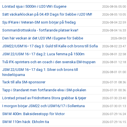
Lörstad sjua i 5000m i U20 VM i Eugene
2026-08-06 05:00
Sätt väckarklockan på 04.45! Dags för Sebbe i U20 VM!
2026-08-05 10:05
Sju IFKare i Veteran-SM som börjar på fredag
2026-08-04 22:59
Sommaridrottsskola - fortfarande platser kvar!
2026-08-04 16:33
Den här veckan är det U20 VM i Eugene för Sebbe
2026-08-03
JSM22/USM16–17 dag 3: Guld till Kalle och brons till Sofia
2026-08-02 23:47
JSM 22/USM 16–17 dag 2: Luca femma på 1500m
2026-08-01 22:58
Två IFK-sprinters och en coach i den svenska EM-truppen
2026-08-01 12:18
JSM 22/USM 16–17 dag 1: Silver och brons till
2026-08-01 01:00
hinderlöparna
Tack till alla SM-sponsorer
2026-07-31 08:36
Tapp i Standaret men fortfarande elva i SM-pokalen
2026-07-31 00:36
Lörstad prisad av Friidrottens Stora grabbar & tjejer
2026-07-30 23:40
I morgon börjar JSM22 och USM16/17 i Sollentuna
2026-07-30 01:13
SM M 400m: Baksidesstopp för Victor
2026-07-29 16:24
SM M 110m häck: Ekholm tia
2026-07-29 16:15