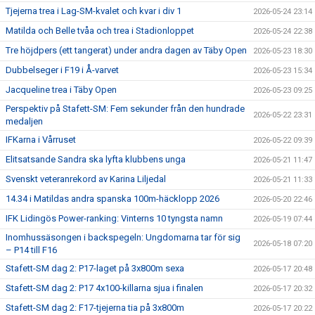
Tjejerna trea i Lag-SM-kvalet och kvar i div 1
2026-05-24 23:14
Matilda och Belle tvåa och trea i Stadionloppet
2026-05-24 22:38
Tre höjdpers (ett tangerat) under andra dagen av Täby Open
2026-05-23 18:30
Dubbelseger i F19 i Å-varvet
2026-05-23 15:34
Jacqueline trea i Täby Open
2026-05-23 09:25
Perspektiv på Stafett-SM: Fem sekunder från den hundrade
2026-05-22 23:31
medaljen
IFKarna i Vårruset
2026-05-22 09:39
Elitsatsande Sandra ska lyfta klubbens unga
2026-05-21 11:47
Svenskt veteranrekord av Karina Liljedal
2026-05-21 11:33
14.34 i Matildas andra spanska 100m-häcklopp 2026
2026-05-20 22:46
IFK Lidingös Power-ranking: Vinterns 10 tyngsta namn
2026-05-19 07:44
Inomhussäsongen i backspegeln: Ungdomarna tar för sig
2026-05-18 07:20
– P14 till F16
Stafett-SM dag 2: P17-laget på 3x800m sexa
2026-05-17 20:48
Stafett-SM dag 2: P17 4x100-killarna sjua i finalen
2026-05-17 20:32
Stafett-SM dag 2: F17-tjejerna tia på 3x800m
2026-05-17 20:22