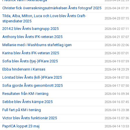
2026-04-24 22:59
Christer fick överraskningsutmärkelsen Årets fotograf 2025
2026-04-24 07:31
Tilda, Alba, Milton, Luca och Love blev Årets Craft-
2026-04-23 07:15
stipendiater 2025
2014:2 blev Årets barngrupp 2025
2026-04-22 07:11
Anthony blev Årets IFK-veteran 2025
2026-04-21 07:07
Mellanie med i Washburns stafettlag igen
2026-04-20 22:06
Karina blev Årets IFK-veteran 2025
2026-04-20 07:01
Sofia blev Årets (tjej-)IFKare 2025
2026-04-19 07:59
Ebba hindervann i Kansas
2026-04-18 23:29
Lörstad blev Årets (kill-)IFKare 2025
2026-04-18 07:55
Sofia gjorde Årets genombrott 2025
2026-04-17 07:50
Resultaten från KM i terräng
2026-04-16 09:34
Sebbe blev Årets kämpe 2025
2026-04-16 07:45
Full fart på KM i terräng
2026-04-15 23:38
Victor blev Årets funktionär 2025
2026-04-15 07:36
PaprICA loppet 23 maj
2026-04-14 13:53