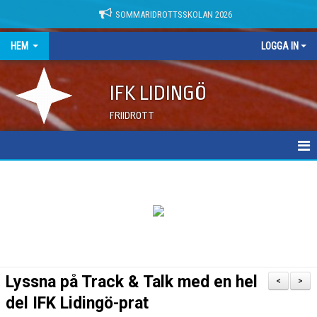
SOMMARIDROTTSSKOLAN 2026
HEM
LOGGA IN
IFK LIDINGÖ
FRIIDROTT
NYHETER
DOKUMENT
Lyssna på Track & Talk med en hel
<
>
del IFK Lidingö-prat