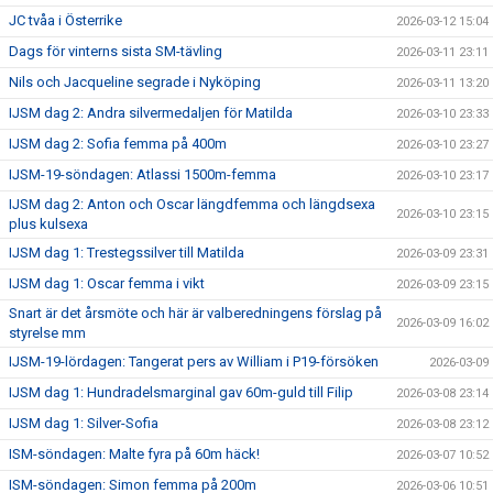
JC tvåa i Österrike
2026-03-12 15:04
Dags för vinterns sista SM-tävling
2026-03-11 23:11
Nils och Jacqueline segrade i Nyköping
2026-03-11 13:20
IJSM dag 2: Andra silvermedaljen för Matilda
2026-03-10 23:33
IJSM dag 2: Sofia femma på 400m
2026-03-10 23:27
IJSM-19-söndagen: Atlassi 1500m-femma
2026-03-10 23:17
IJSM dag 2: Anton och Oscar längdfemma och längdsexa
2026-03-10 23:15
plus kulsexa
IJSM dag 1: Trestegssilver till Matilda
2026-03-09 23:31
IJSM dag 1: Oscar femma i vikt
2026-03-09 23:15
Snart är det årsmöte och här är valberedningens förslag på
2026-03-09 16:02
styrelse mm
IJSM-19-lördagen: Tangerat pers av William i P19-försöken
2026-03-09
IJSM dag 1: Hundradelsmarginal gav 60m-guld till Filip
2026-03-08 23:14
IJSM dag 1: Silver-Sofia
2026-03-08 23:12
ISM-söndagen: Malte fyra på 60m häck!
2026-03-07 10:52
ISM-söndagen: Simon femma på 200m
2026-03-06 10:51