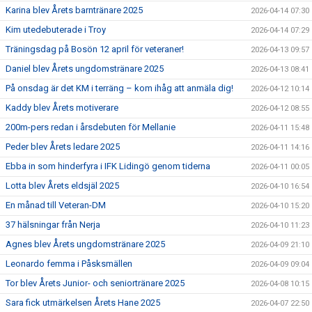
Karina blev Årets barntränare 2025
2026-04-14 07:30
Kim utedebuterade i Troy
2026-04-14 07:29
Träningsdag på Bosön 12 april för veteraner!
2026-04-13 09:57
Daniel blev Årets ungdomstränare 2025
2026-04-13 08:41
På onsdag är det KM i terräng – kom ihåg att anmäla dig!
2026-04-12 10:14
Kaddy blev Årets motiverare
2026-04-12 08:55
200m-pers redan i årsdebuten för Mellanie
2026-04-11 15:48
Peder blev Årets ledare 2025
2026-04-11 14:16
Ebba in som hinderfyra i IFK Lidingö genom tiderna
2026-04-11 00:05
Lotta blev Årets eldsjäl 2025
2026-04-10 16:54
En månad till Veteran-DM
2026-04-10 15:20
37 hälsningar från Nerja
2026-04-10 11:23
Agnes blev Årets ungdomstränare 2025
2026-04-09 21:10
Leonardo femma i Påsksmällen
2026-04-09 09:04
Tor blev Årets Junior- och seniortränare 2025
2026-04-08 10:15
Sara fick utmärkelsen Årets Hane 2025
2026-04-07 22:50