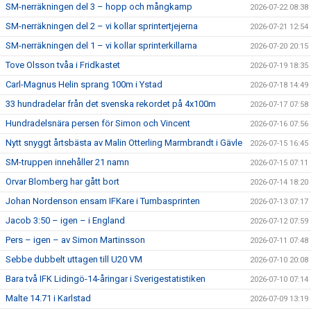
SM-nerräkningen del 3 – hopp och mångkamp
2026-07-22 08:38
SM-nerräkningen del 2 – vi kollar sprintertjejerna
2026-07-21 12:54
SM-nerräkningen del 1 – vi kollar sprinterkillarna
2026-07-20 20:15
Tove Olsson tvåa i Fridkastet
2026-07-19 18:35
Carl-Magnus Helin sprang 100m i Ystad
2026-07-18 14:49
33 hundradelar från det svenska rekordet på 4x100m
2026-07-17 07:58
Hundradelsnära persen för Simon och Vincent
2026-07-16 07:56
Nytt snyggt årtsbästa av Malin Otterling Marmbrandt i Gävle
2026-07-15 16:45
SM-truppen innehåller 21 namn
2026-07-15 07:11
Orvar Blomberg har gått bort
2026-07-14 18:20
Johan Nordenson ensam IFKare i Tumbasprinten
2026-07-13 07:17
Jacob 3:50 – igen – i England
2026-07-12 07:59
Pers – igen – av Simon Martinsson
2026-07-11 07:48
Sebbe dubbelt uttagen till U20 VM
2026-07-10 20:08
Bara två IFK Lidingö-14-åringar i Sverigestatistiken
2026-07-10 07:14
Malte 14.71 i Karlstad
2026-07-09 13:19