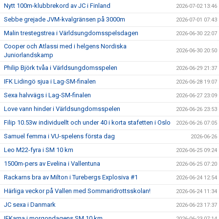
Nytt 100m-klubbrekord av JC i Finland
2026-07-02 13:46
Sebbe grejade JVM-kvalgränsen på 3000m
2026-07-01 07:43
Malin trestegstrea i Världsungdomsspelsdagen
2026-06-30 22:07
Cooper och Atlassi med i helgens Nordiska
2026-06-30 20:50
Juniorlandskamp
Philip Björk tvåa i Världsungdomsspelen
2026-06-29 21:37
IFK Lidingö sjua i Lag-SM-finalen
2026-06-28 19:07
Sexa halvvägs i Lag-SM-finalen
2026-06-27 23:09
Love vann hinder i Världsungdomsspelen
2026-06-26 23:53
Filip 10.53w individuellt och under 40 i korta stafetten i Oslo
2026-06-26 07:05
Samuel femma i VU-spelens första dag
2026-06-26
Leo M22-fyra i SM 10 km
2026-06-25 09:24
1500m-pers av Evelina i Vallentuna
2026-06-25 07:20
Rackarns bra av Milton i Turebergs Explosiva #1
2026-06-24 12:54
Härliga veckor på Vallen med Sommaridrottsskolan!
2026-06-24 11:34
JC sexa i Danmark
2026-06-23 17:37
IFKarna i morgondagens SM 10 km
2026-06-23 07:14