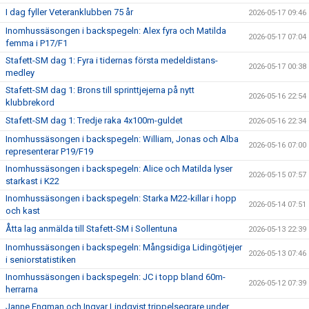
I dag fyller Veteranklubben 75 år
2026-05-17 09:46
Inomhussäsongen i backspegeln: Alex fyra och Matilda
2026-05-17 07:04
femma i P17/F1
Stafett-SM dag 1: Fyra i tidernas första medeldistans-
2026-05-17 00:38
medley
Stafett-SM dag 1: Brons till sprinttjejerna på nytt
2026-05-16 22:54
klubbrekord
Stafett-SM dag 1: Tredje raka 4x100m-guldet
2026-05-16 22:34
Inomhussäsongen i backspegeln: William, Jonas och Alba
2026-05-16 07:00
representerar P19/F19
Inomhussäsongen i backspegeln: Alice och Matilda lyser
2026-05-15 07:57
starkast i K22
Inomhussäsongen i backspegeln: Starka M22-killar i hopp
2026-05-14 07:51
och kast
Åtta lag anmälda till Stafett-SM i Sollentuna
2026-05-13 22:39
Inomhussäsongen i backspegeln: Mångsidiga Lidingötjejer
2026-05-13 07:46
i seniorstatistiken
Inomhussäsongen i backspegeln: JC i topp bland 60m-
2026-05-12 07:39
herrarna
Janne Engman och Ingvar Lindqvist trippelsegrare under