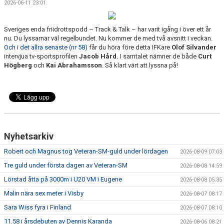
2026-06-11 23:01
Sveriges enda friidrottspodd – Track & Talk – har varit igång i över ett år
nu. Du lyssarnar väl regelbundet. Nu kommer de med två avsnitt i veckan.
Och i det allra senaste (nr 58)
får du höra före detta IFKare
Olof Silvander
intervjua tv-sportsprofilen
Jacob Hård.
I samtalet nämner de både
Curt
Högberg
och
Kai Abrahamsson
. Så klart värt att lyssna på!
Nyhetsarkiv
Robert och Magnus tog Veteran-SM-guld under lördagen
2026-08-09 07:03
Tre guld under första dagen av Veteran-SM
2026-08-08 14:59
Lörstad åtta på 3000m i U20 VM i Eugene
2026-08-08 05:35
Malin nära sex meter i Visby
2026-08-07 08:17
Sara Wiss fyra i Finland
2026-08-07 08:10
11.58 i årsdebuten av Dennis Karanda
2026-08-06 08:21