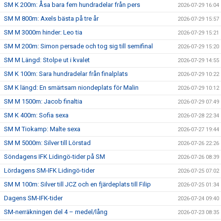
SM K 200m: Åsa bara fem hundradelar från pers
2026-07-29 16:04
SM M 800m: Axels bästa på tre år
2026-07-29 15:57
SM M 3000m hinder: Leo tia
2026-07-29 15:21
SM M 200m: Simon persade och tog sig till semifinal
2026-07-29 15:20
SM M Längd: Stolpe ut i kvalet
2026-07-29 14:55
SM K 100m: Sara hundradelar från finalplats
2026-07-29 10:22
SM K längd: En smärtsam niondeplats för Malin
2026-07-29 10:12
SM M 1500m: Jacob finaltia
2026-07-29 07:49
SM K 400m: Sofia sexa
2026-07-28 22:34
SM M Tiokamp: Malte sexa
2026-07-27 19:44
SM M 5000m: Silver till Lörstad
2026-07-26 22:26
Söndagens IFK Lidingö-tider på SM
2026-07-26 08:39
Lördagens SM-IFK Lidingö-tider
2026-07-25 07:02
SM M 100m: Silver till JCZ och en fjärdeplats till Filip
2026-07-25 01:34
Dagens SM-IFK-tider
2026-07-24 09:40
SM-nerräkningen del 4 – medel/lång
2026-07-23 08:35