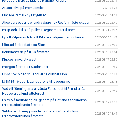
Fyrdubbla pers av Matilda Rangne i Örebro
2026-03-29 22:19
Atlassi elva på Premiärmilen
2026-03-28
Marielle Ramel - ny i styrelsen
2026-03-25 14:17
Alice persade under andra dagen av Regionmästerskapen
2026-03-22 22:40
Philip och Philip på pallen i Regionmästerskapen
2026-03-21 23:07
Fyra IFK-tjejer och fyra IFK-killar i helgens Regionfinaler
2026-03-20 21:47
Lörstad årsbästade på 5 km
2026-03-19 07:00
Beblomstrade på IFKs årsmöte
2026-03-18 22:04
Klubbens nya styrelse!
2026-03-17 22:50
Imorgon årsmöte i Stadshuset
2026-03-16 11:59
IUSM 15/16 dag 2: Jacqueline dubbel sexa
2026-03-15 20:47
IUSM15-16 dag 1: Längdbrons till Jacqueline
2026-03-14 23:18
Vad vill föreningarna använda Förbundet till?, undrar Curt
2026-03-13 22:49
Högberg på Friidrottstorget
En av två motioner gick igenom på Gotland-Stockholms
2026-03-12 20:38
Friidrottsförbunds årsmöte
Sebbe och Fanny prisade på Gotland-Stockholms
2026-03-12 18:49
Friidrottsförbunds årsmöte