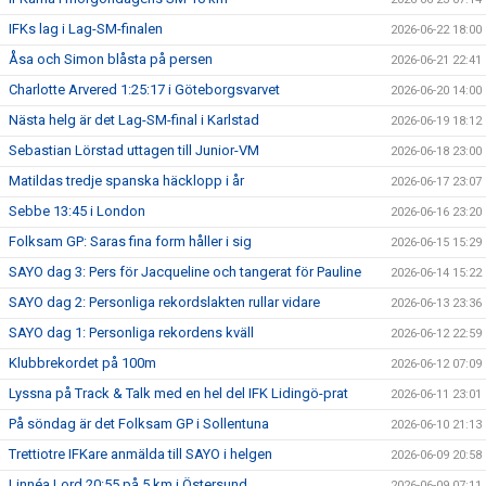
IFKs lag i Lag-SM-finalen
2026-06-22 18:00
Åsa och Simon blåsta på persen
2026-06-21 22:41
Charlotte Arvered 1:25:17 i Göteborgsvarvet
2026-06-20 14:00
Nästa helg är det Lag-SM-final i Karlstad
2026-06-19 18:12
Sebastian Lörstad uttagen till Junior-VM
2026-06-18 23:00
Matildas tredje spanska häcklopp i år
2026-06-17 23:07
Sebbe 13:45 i London
2026-06-16 23:20
Folksam GP: Saras fina form håller i sig
2026-06-15 15:29
SAYO dag 3: Pers för Jacqueline och tangerat för Pauline
2026-06-14 15:22
SAYO dag 2: Personliga rekordslakten rullar vidare
2026-06-13 23:36
SAYO dag 1: Personliga rekordens kväll
2026-06-12 22:59
Klubbrekordet på 100m
2026-06-12 07:09
Lyssna på Track & Talk med en hel del IFK Lidingö-prat
2026-06-11 23:01
På söndag är det Folksam GP i Sollentuna
2026-06-10 21:13
Trettiotre IFKare anmälda till SAYO i helgen
2026-06-09 20:58
Linnéa Lord 20:55 på 5 km i Östersund
2026-06-09 07:11