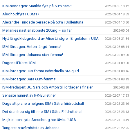
ISM-söndagen: Matilda fyra på 60m häck!
2026-03-05 10:12
Alex höjdfyra i USM17
2026-03-04 18:33
Alexandre Trindade persade på 60m i Sollentuna
2026-03-04 13:30
Mellanies näst snabbaste 200ing – so far
2026-03-04
Nytt längdklubgrekord av Alice Lindgren Engelblom i USA
2026-03-03 21:34
ISM-lördagen: Anton längd-femma!
2026-03-03 08:14
ISM-lördagen: Johanna stav-femma!
2026-03-02 09:00
Dagens IFKare i ISM
2026-03-01 09:50
ISM-lördagen: JCs första individuella SM-guld
2026-03-01 08:16
ISM-lördagen: Sara 60m-femma!
2026-03-01 08:13
ISM-fredagen: JC, Sara och Anton till lördagens finaler
2026-02-28
Senaste numret av IFK-Bulletinen
2026-02-27 17:53
Dags att planera helgens ISM i Sätra friidrottshall
2026-02-26 23:16
Det drar ihop sig till Inne-SM i Sätra Friidrottshall
2026-02-25 23:13
Majken och Lyda Areschoug har tävlat i USA
2026-02-24 13:49
Tangerat stavårsbästa av Johanna
2026-02-23 22:25