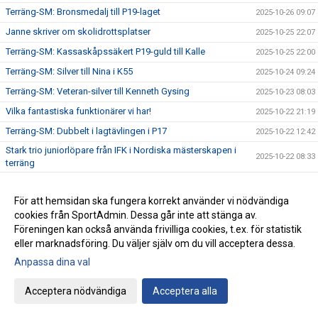
Terräng-SM: Bronsmedalj till P19-laget
2025-10-26 09:07
Janne skriver om skolidrottsplatser
2025-10-25 22:07
Terräng-SM: Kassaskåpssäkert P19-guld till Kalle
2025-10-25 22:00
Terräng-SM: Silver till Nina i K55
2025-10-24 09:24
Terräng-SM: Veteran-silver till Kenneth Gysing
2025-10-23 08:03
Vilka fantastiska funktionärer vi har!
2025-10-22 21:19
Terräng-SM: Dubbelt i lagtävlingen i P17
2025-10-22 12:42
Stark trio juniorlöpare från IFK i Nordiska mästerskapen i
2025-10-22 08:33
terräng
Terräng-SM: Samuels första USM-guld
2025-10-21 07:48
För att hemsidan ska fungera korrekt använder vi nödvändiga
Terräng-SM: Trippelseger i P16
2025-10-20 14:35
cookies från SportAdmin. Dessa går inte att stänga av.
Terräng-SM: Överlägsen Sebbeseger i P17
2025-10-19 22:34
Föreningen kan också använda frivilliga cookies, t.ex. för statistik
Andreas Movin nära att kliva under tretimmarsgränsen i
eller marknadsföring. Du väljer själv om du vill acceptera dessa.
2025-10-18 22:01
Chicago
Anpassa dina val
Terräng-SM: Nära, nära senior-SM-guld för Kalle
2025-10-18 21:33
Bästa stafettiden på 2000-talet – och det med två IFKare i
Acceptera nödvändiga
Acceptera alla
2025-10-17 18:12
laget