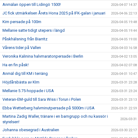
Anmälan öppen till Lidingö 1500!
2026-04-07 14:37
JC fick utmärkelsen Årets Hona 2025 på IFK-galan i januari
2026-04-06 22:13
Kim persade på 100m
2026-04-05 19:48
Mellanie satte tidigt utepers i längd
2026-04-05 19:44
Påskhälsning från Biarritz
2026-04-05 19:00
Vårens tider på Vallen
2026-04-03 16:58
Veronika Kalinina halvmaratonpersade i Berlin
2026-04-02 13:05
Ha en fin påsk!
2026-04-02 07:08
Anmäl dig till KM i terräng
2026-04-01 10:47
Höjdårsbästa av KIm
2026-03-31 23:28
Mellanie 5.75-hoppade i USA
2026-03-31 23:24
Veteran-EM-guld till Sara Wiss i Torun i Polen
2026-03-31 23:13
Ebba Wetterberg halvminutpersade på 5000m i USA
2026-03-31 22:59
Martina Zadig Waller, tränare i en barngrupp och nu kassör i
2026-03-31
styrelsen!
Johanna obesegrad i Australien
2026-03-30 22:17