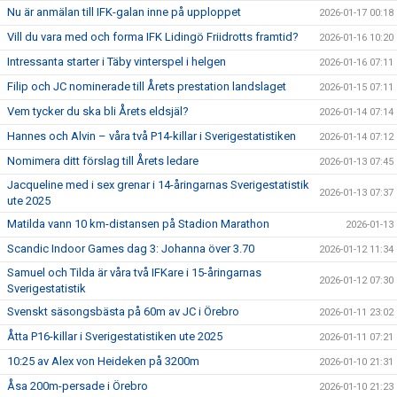
Nu är anmälan till IFK-galan inne på upploppet
2026-01-17 00:18
Vill du vara med och forma IFK Lidingö Friidrotts framtid?
2026-01-16 10:20
Intressanta starter i Täby vinterspel i helgen
2026-01-16 07:11
Filip och JC nominerade till Årets prestation landslaget
2026-01-15 07:11
Vem tycker du ska bli Årets eldsjäl?
2026-01-14 07:14
Hannes och Alvin – våra två P14-killar i Sverigestatistiken
2026-01-14 07:12
Nomimera ditt förslag till Årets ledare
2026-01-13 07:45
Jacqueline med i sex grenar i 14-åringarnas Sverigestatistik
2026-01-13 07:37
ute 2025
Matilda vann 10 km-distansen på Stadion Marathon
2026-01-13
Scandic Indoor Games dag 3: Johanna över 3.70
2026-01-12 11:34
Samuel och Tilda är våra två IFKare i 15-åringarnas
2026-01-12 07:30
Sverigestatistik
Svenskt säsongsbästa på 60m av JC i Örebro
2026-01-11 23:02
Åtta P16-killar i Sverigestatistiken ute 2025
2026-01-11 07:21
10:25 av Alex von Heideken på 3200m
2026-01-10 21:31
Åsa 200m-persade i Örebro
2026-01-10 21:23