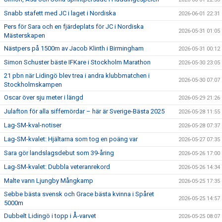
Snabb stafett med JC i laget i Nordiska
2026-06-01 22:31
Pers för Sara och en fjärdeplats för JC i Nordiska
2026-05-31 01:05
Mästerskapen
Nästpers på 1500m av Jacob Klinth i Birmingham
2026-05-31 00:12
Simon Schuster bäste IFKare i Stockholm Marathon
2026-05-30 23:05
21 pbn när Lidingö blev trea i andra klubbmatchen i
2026-05-30 07:07
Stockholmskampen
Oscar över sju meter i längd
2026-05-29 21:26
Julafton för alla siffernördar – här är Sverige-Bästa 2025
2026-05-28 11:55
Lag-SM-kval-notiser
2026-05-28 07:37
Lag-SM-kvalet: Hjältarna som tog en poäng var
2026-05-27 07:35
Sara gör landslagsdebut som 39-åring
2026-05-26 17:00
Lag-SM-kvalet: Dubbla veteranrekord
2026-05-26 14:34
Malte vann Ljungby Mångkamp
2026-05-25 17:35
Sebbe bästa svensk och Grace bästa kvinna i Spåret
2026-05-25 14:57
5000m
Dubbelt Lidingö i topp i Å-varvet
2026-05-25 08:07