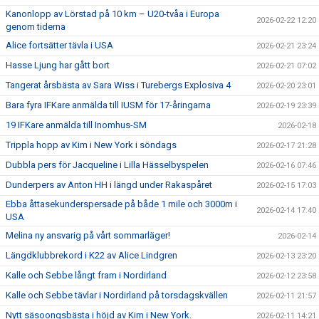
Kanonlopp av Lörstad på 10 km – U20-tvåa i Europa
2026-02-22 12:20
genom tiderna
Alice fortsätter tävla i USA
2026-02-21 23:24
Hasse Ljung har gått bort
2026-02-21 07:02
Tangerat årsbästa av Sara Wiss i Turebergs Explosiva 4
2026-02-20 23:01
Bara fyra IFKare anmälda till IUSM för 17-åringarna
2026-02-19 23:39
19 IFKare anmälda till Inomhus-SM
2026-02-18
Trippla hopp av Kim i New York i söndags
2026-02-17 21:28
Dubbla pers för Jacqueline i Lilla Hässelbyspelen
2026-02-16 07:46
Dunderpers av Anton HH i längd under Rakaspåret
2026-02-15 17:03
Ebba åttasekunderspersade på både 1 mile och 3000m i
2026-02-14 17:40
USA
Melina ny ansvarig på vårt sommarläger!
2026-02-14
Längdklubbrekord i K22 av Alice Lindgren
2026-02-13 23:20
Kalle och Sebbe långt fram i Nordirland
2026-02-12 23:58
Kalle och Sebbe tävlar i Nordirland på torsdagskvällen
2026-02-11 21:57
Nytt säsoongsbästa i höjd av Kim i New York.
2026-02-11 14:21