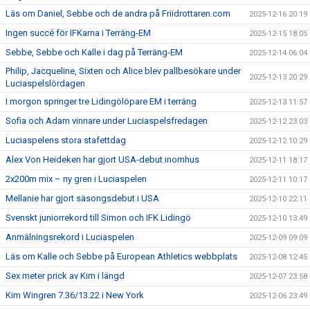
Läs om Daniel, Sebbe och de andra på Friidrottaren.com
2025-12-16 20:19
Ingen succé för IFKarna i Terräng-EM
2025-12-15 18:05
Sebbe, Sebbe och Kalle i dag på Terräng-EM
2025-12-14 06:04
Philip, Jacqueline, Sixten och Alice blev pallbesökare under
2025-12-13 20:29
Luciaspelslördagen
I morgon springer tre Lidingölöpare EM i terräng
2025-12-13 11:57
Sofia och Adam vinnare under Luciaspelsfredagen
2025-12-12 23:03
Luciaspelens stora stafettdag
2025-12-12 10:29
Alex Von Heideken har gjort USA-debut inomhus
2025-12-11 18:17
2x200m mix – ny gren i Luciaspelen
2025-12-11 10:17
Mellanie har gjort säsongsdebut i USA
2025-12-10 22:11
Svenskt juniorrekord till Simon och IFK Lidingö
2025-12-10 13:49
Anmälningsrekord i Luciaspelen
2025-12-09 09:09
Läs om Kalle och Sebbe på European Athletics webbplats
2025-12-08 12:45
Sex meter prick av Kim i längd
2025-12-07 23:58
Kim Wingren 7.36/13.22 i New York
2025-12-06 23:49