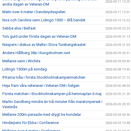
2026-05-11 13:25
andra dagen av Veteran-DM
Malin över 6 meter i Danderydsspelen
2026-05-11 12:01
Noa och Caroline vann Lidingö 1500 – Blå bandet
2026-05-10 16:52
Sebbe elva i Belfast
2026-05-09 22:23
Tolv guld under första dagen av Veteran-DM
2026-05-09 21:13
Näspers i diskus av Malte i Stora Turebergskastet
2026-05-09 21:03
Anders Hållberg 38a i Kungsholmen runt
2026-05-09 20:51
Mellanie vann i Wichita
2026-05-09 09:40
Lidingö 1500m på söndag
2026-05-08 19:40
IFKarna tvåa i första Stockholmskampenmatchen
2026-05-07 21:15
Heja fram våra veteraner i Veteran-DM i helgen
2026-05-06 08:03
Första matchen i Stockholmskampen på hemmaplan 6 maj
2026-05-05 21:20
Martin Sandberg mindre än två minuter från maratonperset i
2026-05-05 20:59
Västerås
Mellanie 200m-persade med drygt tre tiondelar
2026-05-04 00:36
Hinderpers för Ebba i Conference
2026-05-03 10:48
Mellanie över 6 meter i Conference