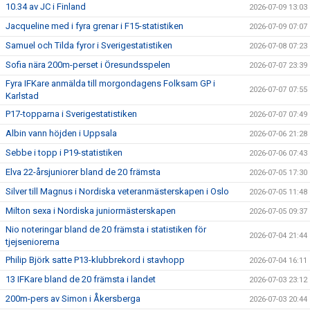
10.34 av JC i Finland
2026-07-09 13:03
Jacqueline med i fyra grenar i F15-statistiken
2026-07-09 07:07
Samuel och Tilda fyror i Sverigestatistiken
2026-07-08 07:23
Sofia nära 200m-perset i Öresundsspelen
2026-07-07 23:39
Fyra IFKare anmälda till morgondagens Folksam GP i
2026-07-07 07:55
Karlstad
P17-topparna i Sverigestatistiken
2026-07-07 07:49
Albin vann höjden i Uppsala
2026-07-06 21:28
Sebbe i topp i P19-statistiken
2026-07-06 07:43
Elva 22-årsjuniorer bland de 20 främsta
2026-07-05 17:30
Silver till Magnus i Nordiska veteranmästerskapen i Oslo
2026-07-05 11:48
Milton sexa i Nordiska juniormästerskapen
2026-07-05 09:37
Nio noteringar bland de 20 främsta i statistiken för
2026-07-04 21:44
tjejseniorerna
Philip Björk satte P13-klubbrekord i stavhopp
2026-07-04 16:11
13 IFKare bland de 20 främsta i landet
2026-07-03 23:12
200m-pers av Simon i Åkersberga
2026-07-03 20:44