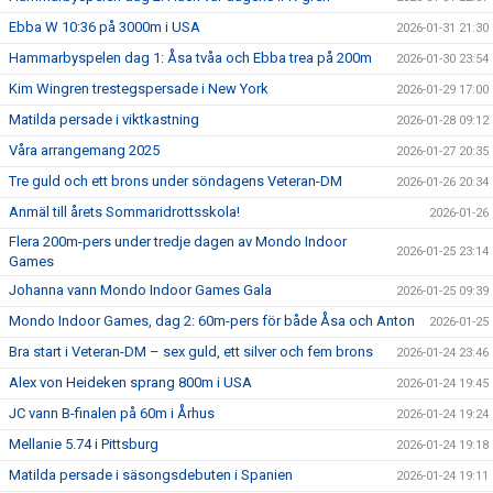
Ebba W 10:36 på 3000m i USA
2026-01-31 21:30
Hammarbyspelen dag 1: Åsa tvåa och Ebba trea på 200m
2026-01-30 23:54
Kim Wingren trestegspersade i New York
2026-01-29 17:00
Matilda persade i viktkastning
2026-01-28 09:12
Våra arrangemang 2025
2026-01-27 20:35
Tre guld och ett brons under söndagens Veteran-DM
2026-01-26 20:34
Anmäl till årets Sommaridrottsskola!
2026-01-26
Flera 200m-pers under tredje dagen av Mondo Indoor
2026-01-25 23:14
Games
Johanna vann Mondo Indoor Games Gala
2026-01-25 09:39
Mondo Indoor Games, dag 2: 60m-pers för både Åsa och Anton
2026-01-25
Bra start i Veteran-DM – sex guld, ett silver och fem brons
2026-01-24 23:46
Alex von Heideken sprang 800m i USA
2026-01-24 19:45
JC vann B-finalen på 60m i Århus
2026-01-24 19:24
Mellanie 5.74 i Pittsburg
2026-01-24 19:18
Matilda persade i säsongsdebuten i Spanien
2026-01-24 19:11