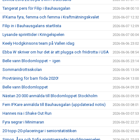
Tangerat pers för Filip i Bauhausgalan
2026-06-08 00:10
IFKarna fyra, femma och femma i Kraftmätningskvalet
2026-06-07 12:32
Filip in i Bauhausgalans startlista
2026-06-07 12:09
Lysande sprinttider i Kringelspelen
2026-06-07 00:04
Keely Hodgkinsons team på Vallen idag
2026-06-06 23:02
Ebba W skriver om hur det är att plugga och friidrotta i USA
2026-06-06 08:54
Belle vann Blodomloppet – igen
2026-06-05 23:14
Sommaridrottsskolan
2026-06-05 13:04
Provträning för barn föda 2020!
2026-06-04 13:00
Belle vann Blodomloppet
2026-06-04 09:33
Nästan 20 000 anmälda till Blodomloppet Stockholm
2026-06-03 09:59
Fem IFKare anmälda till Bauhausgalan (uppdaterad notis)
2026-06-03 08:01
Hannes nia i Shake Out Run
2026-06-03 07:53
Fyra segrar i Minimaran
2026-06-02 22:27
20 topp-20-placeringar i seniorstatistiken
2026-06-02 09:40
Simon, Åsa och Sofia sprintpersade i Huddingespelen
2026-06-01 22:53