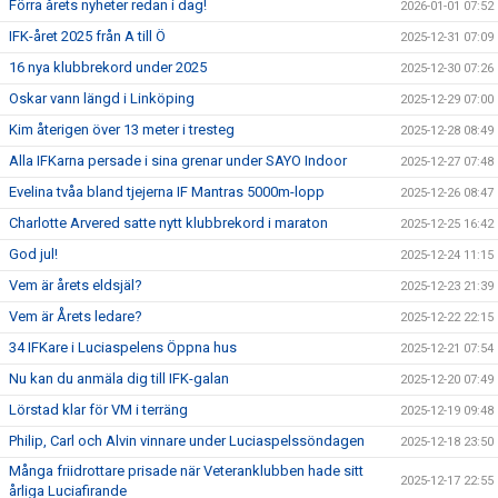
Förra årets nyheter redan i dag!
2026-01-01 07:52
IFK-året 2025 från A till Ö
2025-12-31 07:09
16 nya klubbrekord under 2025
2025-12-30 07:26
Oskar vann längd i Linköping
2025-12-29 07:00
Kim återigen över 13 meter i tresteg
2025-12-28 08:49
Alla IFKarna persade i sina grenar under SAYO Indoor
2025-12-27 07:48
Evelina tvåa bland tjejerna IF Mantras 5000m-lopp
2025-12-26 08:47
Charlotte Arvered satte nytt klubbrekord i maraton
2025-12-25 16:42
God jul!
2025-12-24 11:15
Vem är årets eldsjäl?
2025-12-23 21:39
Vem är Årets ledare?
2025-12-22 22:15
34 IFKare i Luciaspelens Öppna hus
2025-12-21 07:54
Nu kan du anmäla dig till IFK-galan
2025-12-20 07:49
Lörstad klar för VM i terräng
2025-12-19 09:48
Philip, Carl och Alvin vinnare under Luciaspelssöndagen
2025-12-18 23:50
Många friidrottare prisade när Veteranklubben hade sitt
2025-12-17 22:55
årliga Luciafirande