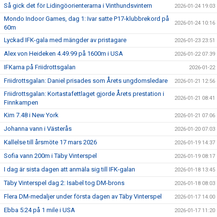
Så gick det för Lidingöorienterarna i Vinthundsvintern
2026-01-24 19:03
Mondo Indoor Games, dag 1: Ivar satte P17-klubbrekord på
2026-01-24 10:16
60m
Lyckad IFK-gala med mängder av pristagare
2026-01-23 23:51
Alex von Heideken 4.49.99 på 1600m i USA
2026-01-22 07:39
IFKarna på Friidrottsgalan
2026-01-22
Friidrottsgalan: Daniel prisades som Årets ungdomsledare
2026-01-21 12:56
Friidrottsgalan: Kortastafettlaget gjorde Årets prestation i
2026-01-21 08:41
Finnkampen
Kim 7.48 i New York
2026-01-21 07:06
Johanna vann i Västerås
2026-01-20 07:03
Kallelse till årsmöte 17 mars 2026
2026-01-19 14:37
Sofia vann 200m i Täby Vinterspel
2026-01-19 08:17
I dag är sista dagen att anmäla sig till IFK-galan
2026-01-18 13:45
Täby Vinterspel dag 2: Isabel tog DM-brons
2026-01-18 08:03
Flera DM-medaljer under första dagen av Täby Vinterspel
2026-01-17 14:00
Ebba 5:24 på 1 mile i USA
2026-01-17 11:20