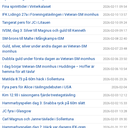
Fina sprinttider i Vinterkalaset
2026-02-11 09:54
IFK Lidingö 27a i Föreningstävlingen i Veteran-SM inomhus
2026-02-10 13:57
Tangerat pers för JC i Litauen
2026-02-10 09:24
IVSM, dag 3: Silver till Magnus och guld till Kenneth
2026-02-09 09:17
SM-brons till Malte i Mångkamps-ISM
2026-02-08 22:40
Guld, silver, silver under andra dagen av Veteran-SM
2026-02-07 23:48
inomhus
Dubbla guld under första dagen av Veteran-SM inomhus
2026-02-06 23:50
I dag börjar Veteran-SM inomhus i Huddinge – Hoffer är
2026-02-06 10:54
hemma för att tävla!
Matilda 8.73 på 60m häck i Sollentuna
2026-02-05 23:26
Fyra pers för Alice i tävlingsdebuten i USA
2026-02-04
Kim 12.93 i säsongens fjärde trestegstävling
2026-02-03 12:12
Hammarbyspelen dag 3: Snabba ryck på 60m slätt
2026-02-02 15:33
JC fyra i Glasgow
2026-02-01 13:28
Carl Magnus och Janne tävlade i Sollentuna
2026-02-01 09:30
Hammarbyspelen dag 2: Häck var dagens IFK-gren
2026-01-31 22:37