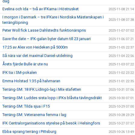
dag
Evelina och Ida – två av IFKarna i Höstrusket
2025-11-08 21:14
I morgon i Danmark – tre IFKare i Nordiska Mästerskapen i
2025-11-08 07:38
terränglöpning
Peter Woll fick Lasse Dahlstedts funktionärspris
2025-11-07 07:02
Save the date – IFK-galan byter datum till 23 januari
2025-11-06 07:21
17:25 av Alex von Heideken på 5000m
2025-11-05 22:37
Så nära var det maximal Daniel-utdelning
2025-11-04 22:56
Årets fjärde Bulle är ute nu
2025-11-03 07:22
IFK tia i SM-pokalen
2025-11-02 23:22
Emma Holstad 1:35 på halvmaran
2025-11-01 22:35
Terräng-SM: 18 IFK Lidingö-lag i Mix-stafetten
2025-10-31 07:06
Terräng-SM: Luddes sista lopp i IFKs blåvita tävlingsdräkt
2025-10-30 07:01
Terräng-SM: Tilda sjua i F15
2025-10-29 07:00
Terräng-SM: Veteranerna femma i lag
2025-10-28 23:29
IFK Centralorganisations styrelse på besök i Helsingfors
2025-10-27 07:57
Ebba sprang terräng i Pittsburg
2025-10-26 13:49