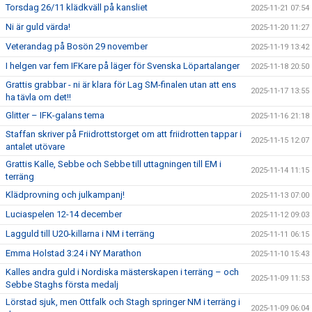
Torsdag 26/11 klädkväll på kansliet
2025-11-21 07:54
Ni är guld värda!
2025-11-20 11:27
Veterandag på Bosön 29 november
2025-11-19 13:42
I helgen var fem IFKare på läger för Svenska Löpartalanger
2025-11-18 20:50
Grattis grabbar - ni är klara för Lag SM-finalen utan att ens
2025-11-17 13:55
ha tävla om det!!
Glitter – IFK-galans tema
2025-11-16 21:18
Staffan skriver på Friidrottstorget om att friidrotten tappar i
2025-11-15 12:07
antalet utövare
Grattis Kalle, Sebbe och Sebbe till uttagningen till EM i
2025-11-14 11:15
terräng
Klädprovning och julkampanj!
2025-11-13 07:00
Luciaspelen 12-14 december
2025-11-12 09:03
Lagguld till U20-killarna i NM i terräng
2025-11-11 06:15
Emma Holstad 3:24 i NY Marathon
2025-11-10 15:43
Kalles andra guld i Nordiska mästerskapen i terräng – och
2025-11-09 11:53
Sebbe Staghs första medalj
Lörstad sjuk, men Ottfalk och Stagh springer NM i terräng i
2025-11-09 06:04