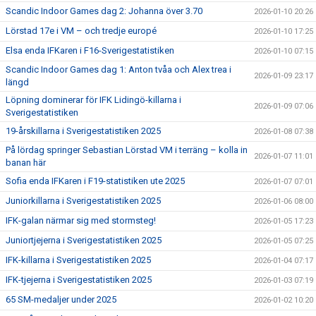
Scandic Indoor Games dag 2: Johanna över 3.70
2026-01-10 20:26
Lörstad 17e i VM – och tredje europé
2026-01-10 17:25
Elsa enda IFKaren i F16-Sverigestatistiken
2026-01-10 07:15
Scandic Indoor Games dag 1: Anton tvåa och Alex trea i
2026-01-09 23:17
längd
Löpning dominerar för IFK Lidingö-killarna i
2026-01-09 07:06
Sverigestatistiken
19-årskillarna i Sverigestatistiken 2025
2026-01-08 07:38
På lördag springer Sebastian Lörstad VM i terräng – kolla in
2026-01-07 11:01
banan här
Sofia enda IFKaren i F19-statistiken ute 2025
2026-01-07 07:01
Juniorkillarna i Sverigestatistiken 2025
2026-01-06 08:00
IFK-galan närmar sig med stormsteg!
2026-01-05 17:23
Juniortjejerna i Sverigestatistiken 2025
2026-01-05 07:25
IFK-killarna i Sverigestatistiken 2025
2026-01-04 07:17
IFK-tjejerna i Sverigestatistiken 2025
2026-01-03 07:19
65 SM-medaljer under 2025
2026-01-02 10:20