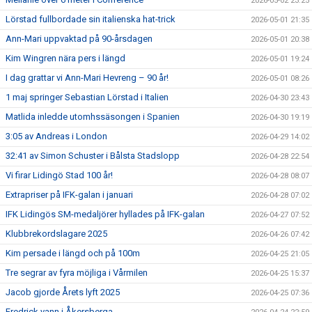
2026-05-02 23:25
Lörstad fullbordade sin italienska hat-trick
2026-05-01 21:35
Ann-Mari uppvaktad på 90-årsdagen
2026-05-01 20:38
Kim Wingren nära pers i längd
2026-05-01 19:24
I dag grattar vi Ann-Mari Hevreng – 90 år!
2026-05-01 08:26
1 maj springer Sebastian Lörstad i Italien
2026-04-30 23:43
Matlida inledde utomhssäsongen i Spanien
2026-04-30 19:19
3:05 av Andreas i London
2026-04-29 14:02
32:41 av Simon Schuster i Bålsta Stadslopp
2026-04-28 22:54
Vi firar Lidingö Stad 100 år!
2026-04-28 08:07
Extrapriser på IFK-galan i januari
2026-04-28 07:02
IFK Lidingös SM-medaljörer hyllades på IFK-galan
2026-04-27 07:52
Klubbrekordslagare 2025
2026-04-26 07:42
Kim persade i längd och på 100m
2026-04-25 21:05
Tre segrar av fyra möjliga i Vårmilen
2026-04-25 15:37
Jacob gjorde Årets lyft 2025
2026-04-25 07:36
Fredrick vann i Åkersberga