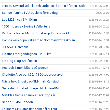
Filip 10.53w individuellt och under 40 i korta stafetten i Oslo
2026-06-26 07:05
Samuel femma i VU-spelens första dag
2026-06-26
Leo M22-fyra i SM 10 km
2026-06-25 09:24
1500m-pers av Evelina i Vallentuna
2026-06-25 07:20
Rackarns bra av Milton i Turebergs Explosiva #1
2026-06-24 12:54
Härliga veckor på Vallen med Sommaridrottsskolan!
2026-06-24 11:34
JC sexa i Danmark
2026-06-23 17:37
IFKarna i morgondagens SM 10 km
2026-06-23 07:14
IFKs lag i Lag-SM-finalen
2026-06-22 18:00
Åsa och Simon blåsta på persen
2026-06-21 22:41
Charlotte Arvered 1:25:17 i Göteborgsvarvet
2026-06-20 14:00
Nästa helg är det Lag-SM-final i Karlstad
2026-06-19 18:12
Sebastian Lörstad uttagen till Junior-VM
2026-06-18 23:00
Matildas tredje spanska häcklopp i år
2026-06-17 23:07
Sebbe 13:45 i London
2026-06-16 23:20
Folksam GP: Saras fina form håller i sig
2026-06-15 15:29