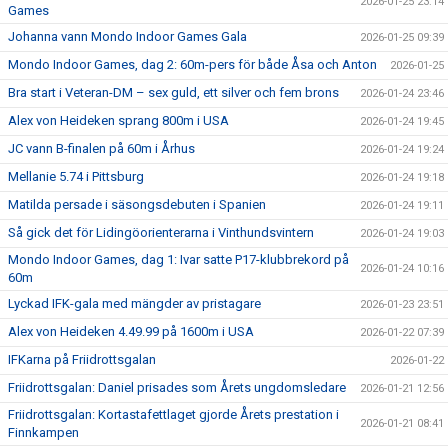
2026-01-25 23:14
Games
Johanna vann Mondo Indoor Games Gala
2026-01-25 09:39
Mondo Indoor Games, dag 2: 60m-pers för både Åsa och Anton
2026-01-25
Bra start i Veteran-DM – sex guld, ett silver och fem brons
2026-01-24 23:46
Alex von Heideken sprang 800m i USA
2026-01-24 19:45
JC vann B-finalen på 60m i Århus
2026-01-24 19:24
Mellanie 5.74 i Pittsburg
2026-01-24 19:18
Matilda persade i säsongsdebuten i Spanien
2026-01-24 19:11
Så gick det för Lidingöorienterarna i Vinthundsvintern
2026-01-24 19:03
Mondo Indoor Games, dag 1: Ivar satte P17-klubbrekord på
2026-01-24 10:16
60m
Lyckad IFK-gala med mängder av pristagare
2026-01-23 23:51
Alex von Heideken 4.49.99 på 1600m i USA
2026-01-22 07:39
IFKarna på Friidrottsgalan
2026-01-22
Friidrottsgalan: Daniel prisades som Årets ungdomsledare
2026-01-21 12:56
Friidrottsgalan: Kortastafettlaget gjorde Årets prestation i
2026-01-21 08:41
Finnkampen