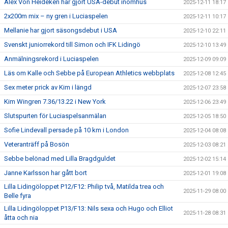
Alex Von Heideken har gjort USA-debut inomhus
2025-12-11 18:17
2x200m mix – ny gren i Luciaspelen
2025-12-11 10:17
Mellanie har gjort säsongsdebut i USA
2025-12-10 22:11
Svenskt juniorrekord till Simon och IFK Lidingö
2025-12-10 13:49
Anmälningsrekord i Luciaspelen
2025-12-09 09:09
Läs om Kalle och Sebbe på European Athletics webbplats
2025-12-08 12:45
Sex meter prick av Kim i längd
2025-12-07 23:58
Kim Wingren 7.36/13.22 i New York
2025-12-06 23:49
Slutspurten för Luciaspelsanmälan
2025-12-05 18:50
Sofie Lindevall persade på 10 km i London
2025-12-04 08:08
Veteranträff på Bosön
2025-12-03 08:21
Sebbe belönad med Lilla Bragdguldet
2025-12-02 15:14
Janne Karlsson har gått bort
2025-12-01 19:08
Lilla Lidingöloppet P12/F12: Philip två, Matilda trea och
2025-11-29 08:00
Belle fyra
Lilla Lidingöloppet P13/F13: Nils sexa och Hugo och Elliot
2025-11-28 08:31
åtta och nia