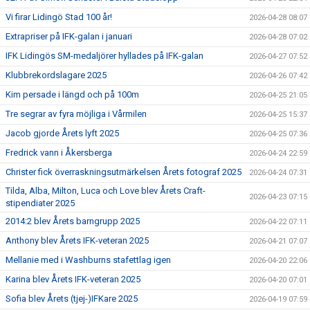
Vi firar Lidingö Stad 100 år!
2026-04-28 08:07
Extrapriser på IFK-galan i januari
2026-04-28 07:02
IFK Lidingös SM-medaljörer hyllades på IFK-galan
2026-04-27 07:52
Klubbrekordslagare 2025
2026-04-26 07:42
Kim persade i längd och på 100m
2026-04-25 21:05
Tre segrar av fyra möjliga i Vårmilen
2026-04-25 15:37
Jacob gjorde Årets lyft 2025
2026-04-25 07:36
Fredrick vann i Åkersberga
2026-04-24 22:59
Christer fick överraskningsutmärkelsen Årets fotograf 2025
2026-04-24 07:31
Tilda, Alba, Milton, Luca och Love blev Årets Craft-
2026-04-23 07:15
stipendiater 2025
2014:2 blev Årets barngrupp 2025
2026-04-22 07:11
Anthony blev Årets IFK-veteran 2025
2026-04-21 07:07
Mellanie med i Washburns stafettlag igen
2026-04-20 22:06
Karina blev Årets IFK-veteran 2025
2026-04-20 07:01
Sofia blev Årets (tjej-)IFKare 2025
2026-04-19 07:59