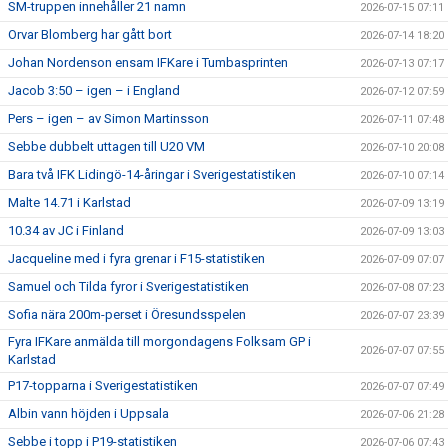
SM-truppen innehåller 21 namn
2026-07-15 07:11
Orvar Blomberg har gått bort
2026-07-14 18:20
Johan Nordenson ensam IFKare i Tumbasprinten
2026-07-13 07:17
Jacob 3:50 – igen – i England
2026-07-12 07:59
Pers – igen – av Simon Martinsson
2026-07-11 07:48
Sebbe dubbelt uttagen till U20 VM
2026-07-10 20:08
Bara två IFK Lidingö-14-åringar i Sverigestatistiken
2026-07-10 07:14
Malte 14.71 i Karlstad
2026-07-09 13:19
10.34 av JC i Finland
2026-07-09 13:03
Jacqueline med i fyra grenar i F15-statistiken
2026-07-09 07:07
Samuel och Tilda fyror i Sverigestatistiken
2026-07-08 07:23
Sofia nära 200m-perset i Öresundsspelen
2026-07-07 23:39
Fyra IFKare anmälda till morgondagens Folksam GP i
2026-07-07 07:55
Karlstad
P17-topparna i Sverigestatistiken
2026-07-07 07:49
Albin vann höjden i Uppsala
2026-07-06 21:28
Sebbe i topp i P19-statistiken
2026-07-06 07:43