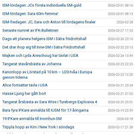
ISM-lördagen: JCs första individuella SM-guld
2026-03-01 08:16
ISM-lördagen: Sara 60m-femma!
2026-03-01 08:13
ISM-fredagen: JC, Sara och Anton till lördagens finaler
2026-02-28
Senaste numret av IFK-Bulletinen
2026-02-27 17:53
Dags att planera helgens ISM i Sätra friidrottshall
2026-02-26 23:16
Det drar ihop sig till Inne-SM i Sätra Friidrottshall
2026-02-25 23:13
Majken och Lyda Areschoug har tävlat i USA
2026-02-24 13:49
Tangerat stavårsbästa av Johanna
2026-02-23 22:25
Kanonlopp av Lörstad på 10 km – U20-tvåa i Europa
2026-02-22 12:20
genom tiderna
Alice fortsätter tävla i USA
2026-02-21 23:24
Hasse Ljung har gått bort
2026-02-21 07:02
Tangerat årsbästa av Sara Wiss i Turebergs Explosiva 4
2026-02-20 23:01
Bara fyra IFKare anmälda till IUSM för 17-åringarna
2026-02-19 23:39
19 IFKare anmälda till Inomhus-SM
2026-02-18
Trippla hopp av Kim i New York i söndags
2026-02-17 21:28