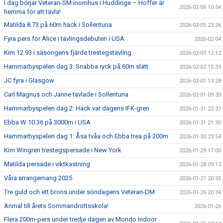
I dag börjar Veteran-SM inomhus i Huddinge – Hoffer är
2026-02-06 10:54
hemma för att tävla!
Matilda 8.73 på 60m häck i Sollentuna
2026-02-05 23:26
Fyra pers för Alice i tävlingsdebuten i USA
2026-02-04
Kim 12.93 i säsongens fjärde trestegstävling
2026-02-03 12:12
Hammarbyspelen dag 3: Snabba ryck på 60m slätt
2026-02-02 15:33
JC fyra i Glasgow
2026-02-01 13:28
Carl Magnus och Janne tävlade i Sollentuna
2026-02-01 09:30
Hammarbyspelen dag 2: Häck var dagens IFK-gren
2026-01-31 22:37
Ebba W 10:36 på 3000m i USA
2026-01-31 21:30
Hammarbyspelen dag 1: Åsa tvåa och Ebba trea på 200m
2026-01-30 23:54
Kim Wingren trestegspersade i New York
2026-01-29 17:00
Matilda persade i viktkastning
2026-01-28 09:12
Våra arrangemang 2025
2026-01-27 20:35
Tre guld och ett brons under söndagens Veteran-DM
2026-01-26 20:34
Anmäl till årets Sommaridrottsskola!
2026-01-26
Flera 200m-pers under tredje dagen av Mondo Indoor