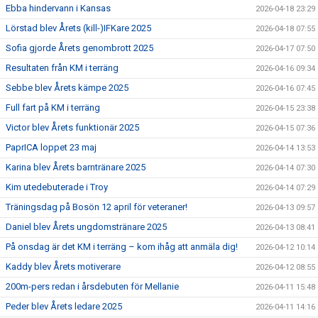
Ebba hindervann i Kansas
2026-04-18 23:29
Lörstad blev Årets (kill-)IFKare 2025
2026-04-18 07:55
Sofia gjorde Årets genombrott 2025
2026-04-17 07:50
Resultaten från KM i terräng
2026-04-16 09:34
Sebbe blev Årets kämpe 2025
2026-04-16 07:45
Full fart på KM i terräng
2026-04-15 23:38
Victor blev Årets funktionär 2025
2026-04-15 07:36
PaprICA loppet 23 maj
2026-04-14 13:53
Karina blev Årets barntränare 2025
2026-04-14 07:30
Kim utedebuterade i Troy
2026-04-14 07:29
Träningsdag på Bosön 12 april för veteraner!
2026-04-13 09:57
Daniel blev Årets ungdomstränare 2025
2026-04-13 08:41
På onsdag är det KM i terräng – kom ihåg att anmäla dig!
2026-04-12 10:14
Kaddy blev Årets motiverare
2026-04-12 08:55
200m-pers redan i årsdebuten för Mellanie
2026-04-11 15:48
Peder blev Årets ledare 2025
2026-04-11 14:16