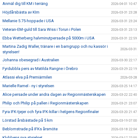
Anmäl dig till KM i terräng
2026-04-01 10:47
Höjdårsbästa av KIm
2026-03-31 23:28
Mellanie 5.75-hoppade i USA
2026-03-31 23:24
Veteran-EM-guld till Sara Wiss i Torun i Polen
2026-03-31 23:13
Ebba Wetterberg halvminutpersade på 5000m i USA
2026-03-31 22:59
Martina Zadig Waller, tränare i en barngrupp och nu kassör i
2026-03-31
styrelsen!
Johanna obesegrad i Australien
2026-03-30 22:17
Fyrdubbla pers av Matilda Rangne i Örebro
2026-03-29 22:19
Atlassi elva på Premiärmilen
2026-03-28
Marielle Ramel - ny i styrelsen
2026-03-25 14:17
Alice persade under andra dagen av Regionmästerskapen
2026-03-22 22:40
Philip och Philip på pallen i Regionmästerskapen
2026-03-21 23:07
Fyra IFK-tjejer och fyra IFK-killar i helgens Regionfinaler
2026-03-20 21:47
Lörstad årsbästade på 5 km
2026-03-19 07:00
Beblomstrade på IFKs årsmöte
2026-03-18 22:04
Klubbens nya styrelse!
2026-03-17 22:50