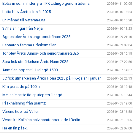
Ebba in som hinderfyra i IFK Lidingö genom tiderna
2026-04-11 00:05
Lotta blev Årets eldsjäl 2025
2026-04-10 16:54
En månad till Veteran-DM
2026-04-10 15:20
37 hälsningar från Nerja
2026-04-10 11:23
Agnes blev Årets ungdomstränare 2025
2026-04-09 21:10
Leonardo femma i Påsksmällen
2026-04-09 09:04
Tor blev Årets Junior- och seniortränare 2025
2026-04-08 10:15
Sara fick utmärkelsen Årets Hane 2025
2026-04-07 22:50
Anmälan öppen till Lidingö 1500!
2026-04-07 14:37
JC fick utmärkelsen Årets Hona 2025 på IFK-galan i januari
2026-04-06 22:13
Kim persade på 100m
2026-04-05 19:48
Mellanie satte tidigt utepers i längd
2026-04-05 19:44
Påskhälsning från Biarritz
2026-04-05 19:00
Vårens tider på Vallen
2026-04-03 16:58
Veronika Kalinina halvmaratonpersade i Berlin
2026-04-02 13:05
Ha en fin påsk!
2026-04-02 07:08