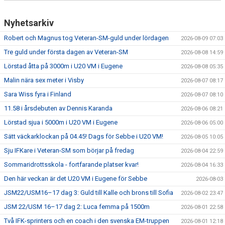
Nyhetsarkiv
Robert och Magnus tog Veteran-SM-guld under lördagen
2026-08-09 07:03
Tre guld under första dagen av Veteran-SM
2026-08-08 14:59
Lörstad åtta på 3000m i U20 VM i Eugene
2026-08-08 05:35
Malin nära sex meter i Visby
2026-08-07 08:17
Sara Wiss fyra i Finland
2026-08-07 08:10
11.58 i årsdebuten av Dennis Karanda
2026-08-06 08:21
Lörstad sjua i 5000m i U20 VM i Eugene
2026-08-06 05:00
Sätt väckarklockan på 04.45! Dags för Sebbe i U20 VM!
2026-08-05 10:05
Sju IFKare i Veteran-SM som börjar på fredag
2026-08-04 22:59
Sommaridrottsskola - fortfarande platser kvar!
2026-08-04 16:33
Den här veckan är det U20 VM i Eugene för Sebbe
2026-08-03
JSM22/USM16–17 dag 3: Guld till Kalle och brons till Sofia
2026-08-02 23:47
JSM 22/USM 16–17 dag 2: Luca femma på 1500m
2026-08-01 22:58
Två IFK-sprinters och en coach i den svenska EM-truppen
2026-08-01 12:18