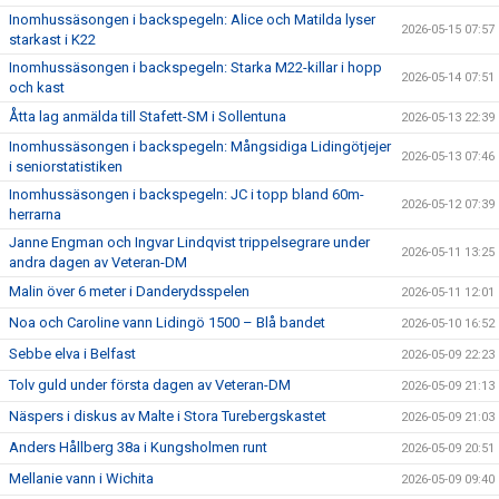
Inomhussäsongen i backspegeln: Alice och Matilda lyser
2026-05-15 07:57
starkast i K22
Inomhussäsongen i backspegeln: Starka M22-killar i hopp
2026-05-14 07:51
och kast
Åtta lag anmälda till Stafett-SM i Sollentuna
2026-05-13 22:39
Inomhussäsongen i backspegeln: Mångsidiga Lidingötjejer
2026-05-13 07:46
i seniorstatistiken
Inomhussäsongen i backspegeln: JC i topp bland 60m-
2026-05-12 07:39
herrarna
Janne Engman och Ingvar Lindqvist trippelsegrare under
2026-05-11 13:25
andra dagen av Veteran-DM
Malin över 6 meter i Danderydsspelen
2026-05-11 12:01
Noa och Caroline vann Lidingö 1500 – Blå bandet
2026-05-10 16:52
Sebbe elva i Belfast
2026-05-09 22:23
Tolv guld under första dagen av Veteran-DM
2026-05-09 21:13
Näspers i diskus av Malte i Stora Turebergskastet
2026-05-09 21:03
Anders Hållberg 38a i Kungsholmen runt
2026-05-09 20:51
Mellanie vann i Wichita
2026-05-09 09:40