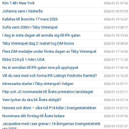
Kim 7.48 i New York
2026-01-21 07:06
Johanna vann i Västerås
2026-01-20 07:03
Kallelse till årsmöte 17 mars 2026
2026-01-19 14:37
Sofia vann 200m i Täby Vinterspel
2026-01-19 08:17
I dag är sista dagen att anmäla sig till IFK-galan
2026-01-18 13:45
Täby Vinterspel dag 2: Isabel tog DM-brons
2026-01-18 08:03
Flera DM-medaljer under första dagen av Täby Vinterspel
2026-01-17 14:00
Ebba 5:24 på 1 mile i USA
2026-01-17 11:20
Nu är anmälan till IFK-galan inne på upploppet
2026-01-17 00:18
Vill du vara med och forma IFK Lidingö Friidrotts framtid?
2026-01-16 10:20
Intressanta starter i Täby vinterspel i helgen
2026-01-16 07:11
Filip och JC nominerade till Årets prestation landslaget
2026-01-15 07:11
Vem tycker du ska bli Årets eldsjäl?
2026-01-14 07:14
Hannes och Alvin – våra två P14-killar i Sverigestatistiken
2026-01-14 07:12
Nomimera ditt förslag till Årets ledare
2026-01-13 07:45
Jacqueline med i sex grenar i 14-åringarnas Sverigestatistik
2026-01-13 07:37
ute 2025