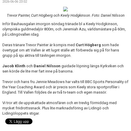
2026-06-06 23:02
Trevor Painter, Curt Högberg och Keely Hodgkinson. Foto: Daniel Nilsson
Inför Bauhausgalan imorgon söndag tränade bl a Keely Hodgkinson,
olympiska guldmedaljör 800m, och Jeremiah Azu, världsmästare på 60m,
på Lidingövallen idag.
Deras tränare Trevor Painter är kompis med
Curt Högberg
som hade
övertygat om att Vallen är ett lugnt ställe att förbereda sig på för hans
grupp på sju aktiva till tävlingen imorgon.
Jacob Klinth
och
Daniel Nilsson
guidade löpning längs Kyrkviken och
sen körde de lite mer fart inne på banorna.
Trevor och hans fru Jennie Meadows har valts till BBC Sports Personality of
the Year Coaching Award och är precis som Keely stora sportprofiler i
England. Till Vallen följdes de av två tv-team och egen massör.
Vi tror att de uppskattade atmosfären och en trevlig förmiddag med
mycket friidrottssnack. Plus lite marknadsföring av Lidingö och
Lidingöloppets stigar.