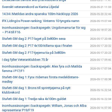
2026-05-21 11:47
Svenskt veteranrekord av Karina Liljedal
2026-05-21 11:33
14.34 i Matildas andra spanska 100m-häcklopp 2026
2026-05-20 22:46
IFK Lidingös Power-ranking: Vinterns 10 tyngsta namn
2026-05-19 07:44
Inomhussäsongen i backspegeln: Ungdomarna tar för sig
2026-05-18 07:20
– P14 till F16
Stafett-SM dag 2: P17-laget på 3x800m sexa
2026-05-17 20:48
Stafett-SM dag 2: P17 4x100-killarna sjua i finalen
2026-05-17 20:32
Stafett-SM dag 2: F17-tjejerna tia på 3x800m
2026-05-17 20:22
I dag fyller Veteranklubben 75 år
2026-05-17 09:46
Inomhussäsongen i backspegeln: Alex fyra och Matilda
2026-05-17 07:04
femma i P17/F1
Stafett-SM dag 1: Fyra i tidernas första medeldistans-
2026-05-17 00:38
medley
Stafett-SM dag 1: Brons till sprinttjejerna på nytt
2026-05-16 22:54
klubbrekord
Stafett-SM dag 1: Tredje raka 4x100m-guldet
2026-05-16 22:34
Inomhussäsongen i backspegeln: William, Jonas och Alba
2026-05-16 07:00
representerar P19/F19