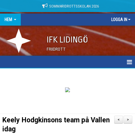
SOMMARIDROTTSSKOLAN 2026
HEM
LOGGA IN
IFK LIDINGÖ
FRIIDROTT
NYHETER
DOKUMENT
Keely Hodgkinsons team på Vallen
<
>
idag