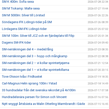
SM K 400m: Sofia sexa
2026-07-28 22:34
SM M Tiokamp: Malte sexa
2026-07-27 19:44
SM M 5000m: Silver till Lörstad
2026-07-26 22:26
Söndagens IFK Lidingö-tider på SM
2026-07-26 08:39
Lördagens SM-IFK Lidingö-tider
2026-07-25 07:02
SM M 100m: Silver till JCZ och en fjärdeplats till Filip
2026-07-25 01:34
Dagens SM-IFK-tider
2026-07-24 09:40
SM-nerräkningen del 4 – medel/lång
2026-07-23 08:35
SM-nerräkningen del 3 – hopp och mångkamp
2026-07-22 08:38
SM-nerräkningen del 2 – vi kollar sprintertjejerna
2026-07-21 12:54
SM-nerräkningen del 1 – vi kollar sprinterkillarna
2026-07-20 20:15
Tove Olsson tvåa i Fridkastet
2026-07-19 18:35
Carl-Magnus Helin sprang 100m i Ystad
2026-07-18 14:49
33 hundradelar från det svenska rekordet på 4x100m
2026-07-17 07:58
Hundradelsnära persen för Simon och Vincent
2026-07-16 07:56
Nytt snyggt årtsbästa av Malin Otterling Marmbrandt i Gävle
2026-07-15 16:45