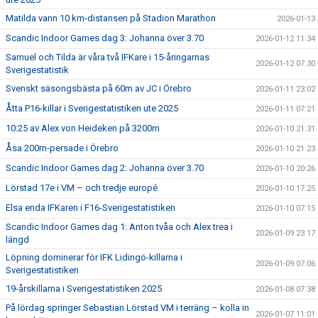
Matilda vann 10 km-distansen på Stadion Marathon
2026-01-13
Scandic Indoor Games dag 3: Johanna över 3.70
2026-01-12 11:34
Samuel och Tilda är våra två IFKare i 15-åringarnas
2026-01-12 07:30
Sverigestatistik
Svenskt säsongsbästa på 60m av JC i Örebro
2026-01-11 23:02
Åtta P16-killar i Sverigestatistiken ute 2025
2026-01-11 07:21
10:25 av Alex von Heideken på 3200m
2026-01-10 21:31
Åsa 200m-persade i Örebro
2026-01-10 21:23
Scandic Indoor Games dag 2: Johanna över 3.70
2026-01-10 20:26
Lörstad 17e i VM – och tredje europé
2026-01-10 17:25
Elsa enda IFKaren i F16-Sverigestatistiken
2026-01-10 07:15
Scandic Indoor Games dag 1: Anton tvåa och Alex trea i
2026-01-09 23:17
längd
Löpning dominerar för IFK Lidingö-killarna i
2026-01-09 07:06
Sverigestatistiken
19-årskillarna i Sverigestatistiken 2025
2026-01-08 07:38
På lördag springer Sebastian Lörstad VM i terräng – kolla in
2026-01-07 11:01