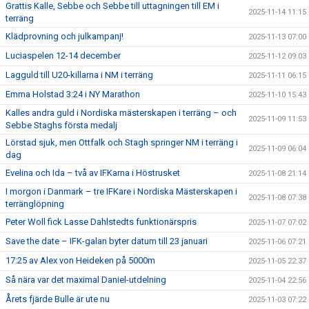
Grattis Kalle, Sebbe och Sebbe till uttagningen till EM i
2025-11-14 11:15
terräng
Klädprovning och julkampanj!
2025-11-13 07:00
Luciaspelen 12-14 december
2025-11-12 09:03
Lagguld till U20-killarna i NM i terräng
2025-11-11 06:15
Emma Holstad 3:24 i NY Marathon
2025-11-10 15:43
Kalles andra guld i Nordiska mästerskapen i terräng – och
2025-11-09 11:53
Sebbe Staghs första medalj
Lörstad sjuk, men Ottfalk och Stagh springer NM i terräng i
2025-11-09 06:04
dag
Evelina och Ida – två av IFKarna i Höstrusket
2025-11-08 21:14
I morgon i Danmark – tre IFKare i Nordiska Mästerskapen i
2025-11-08 07:38
terränglöpning
Peter Woll fick Lasse Dahlstedts funktionärspris
2025-11-07 07:02
Save the date – IFK-galan byter datum till 23 januari
2025-11-06 07:21
17:25 av Alex von Heideken på 5000m
2025-11-05 22:37
Så nära var det maximal Daniel-utdelning
2025-11-04 22:56
Årets fjärde Bulle är ute nu
2025-11-03 07:22