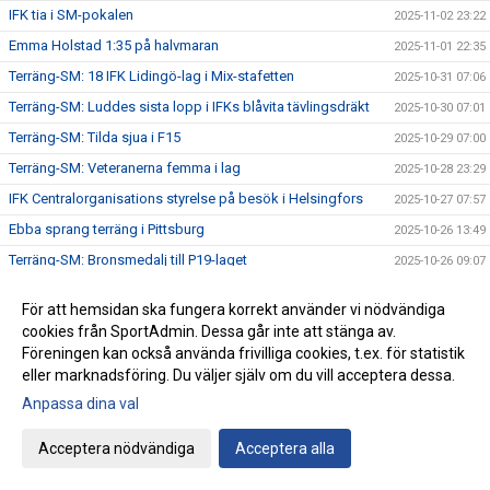
IFK tia i SM-pokalen
2025-11-02 23:22
Emma Holstad 1:35 på halvmaran
2025-11-01 22:35
Terräng-SM: 18 IFK Lidingö-lag i Mix-stafetten
2025-10-31 07:06
Terräng-SM: Luddes sista lopp i IFKs blåvita tävlingsdräkt
2025-10-30 07:01
Terräng-SM: Tilda sjua i F15
2025-10-29 07:00
Terräng-SM: Veteranerna femma i lag
2025-10-28 23:29
IFK Centralorganisations styrelse på besök i Helsingfors
2025-10-27 07:57
Ebba sprang terräng i Pittsburg
2025-10-26 13:49
Terräng-SM: Bronsmedalj till P19-laget
2025-10-26 09:07
Janne skriver om skolidrottsplatser
2025-10-25 22:07
För att hemsidan ska fungera korrekt använder vi nödvändiga
Terräng-SM: Kassaskåpssäkert P19-guld till Kalle
2025-10-25 22:00
cookies från SportAdmin. Dessa går inte att stänga av.
Terräng-SM: Silver till Nina i K55
Föreningen kan också använda frivilliga cookies, t.ex. för statistik
2025-10-24 09:24
eller marknadsföring. Du väljer själv om du vill acceptera dessa.
Terräng-SM: Veteran-silver till Kenneth Gysing
2025-10-23 08:03
Anpassa dina val
Vilka fantastiska funktionärer vi har!
2025-10-22 21:19
Terräng-SM: Dubbelt i lagtävlingen i P17
2025-10-22 12:42
Acceptera nödvändiga
Acceptera alla
Stark trio juniorlöpare från IFK i Nordiska mästerskapen i
2025-10-22 08:33