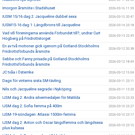
Imorgon årsmöte i Stadshuset
2026-03-16 11:59
IUSM 15/16 dag 2: Jacqueline dubbel sexa
2026-03-15 20:47
IUSM15-16 dag 1: Längdbrons till Jacqueline
2026-03-14 23:18
Vad vill föreningarna använda Förbundet till?, undrar Curt
2026-03-13 22:49
Högberg på Friidrottstorget
En av två motioner gick igenom på Gotland-Stockholms
2026-03-12 20:38
Friidrottsförbunds årsmöte
Sebbe och Fanny prisade på Gotland-Stockholms
2026-03-12 18:49
Friidrottsförbunds årsmöte
JC tvåa i Österrike
2026-03-12 15:04
Dags för vinterns sista SM-tävling
2026-03-11 23:11
Nils och Jacqueline segrade i Nyköping
2026-03-11 13:20
IJSM dag 2: Andra silvermedaljen för Matilda
2026-03-10 23:33
IJSM dag 2: Sofia femma på 400m
2026-03-10 23:27
IJSM-19-söndagen: Atlassi 1500m-femma
2026-03-10 23:17
IJSM dag 2: Anton och Oscar längdfemma och längdsexa
2026-03-10 23:15
plus kulsexa