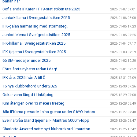
banan här
Sofia enda IFKaren i F19-statistiken ute 2025
2026-01-07 07:01
Juniorkillarna i Sverigestatistiken 2025
2026-01-06 08:00
IFK-galan närmar sig med stormsteg!
2026-01-05 17:23
Juniortjejerna i Sverigestatistiken 2025
2026-01-05 07:25
IFK-killarna i Sverigestatistiken 2025
2026-01-04 07:17
IFK-tjejerna i Sverigestatistiken 2025
2026-01-03 07:19
65 SM-medaljer under 2025
2026-01-02 10:20
Förra årets nyheter redan i dag!
2026-01-01 07:52
IFK-året 2025 från A till Ö
2025-12-31 07:09
16 nya klubbrekord under 2025
2025-12-30 07:26
Oskar vann längd i Linköping
2025-12-29 07:00
Kim återigen över 13 meter i tresteg
2025-12-28 08:49
Alla IFKarna persade i sina grenar under SAYO Indoor
2025-12-27 07:48
Evelina tvåa bland tjejerna IF Mantras 5000m-lopp
2025-12-26 08:47
Charlotte Arvered satte nytt klubbrekord i maraton
2025-12-25 16:42