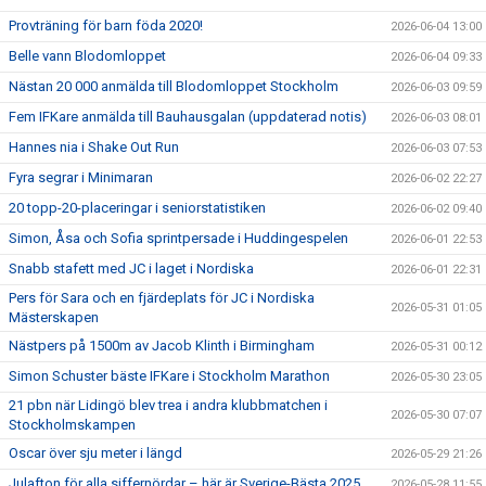
Provträning för barn föda 2020!
2026-06-04 13:00
Belle vann Blodomloppet
2026-06-04 09:33
Nästan 20 000 anmälda till Blodomloppet Stockholm
2026-06-03 09:59
Fem IFKare anmälda till Bauhausgalan (uppdaterad notis)
2026-06-03 08:01
Hannes nia i Shake Out Run
2026-06-03 07:53
Fyra segrar i Minimaran
2026-06-02 22:27
20 topp-20-placeringar i seniorstatistiken
2026-06-02 09:40
Simon, Åsa och Sofia sprintpersade i Huddingespelen
2026-06-01 22:53
Snabb stafett med JC i laget i Nordiska
2026-06-01 22:31
Pers för Sara och en fjärdeplats för JC i Nordiska
2026-05-31 01:05
Mästerskapen
Nästpers på 1500m av Jacob Klinth i Birmingham
2026-05-31 00:12
Simon Schuster bäste IFKare i Stockholm Marathon
2026-05-30 23:05
21 pbn när Lidingö blev trea i andra klubbmatchen i
2026-05-30 07:07
Stockholmskampen
Oscar över sju meter i längd
2026-05-29 21:26
Julafton för alla siffernördar – här är Sverige-Bästa 2025
2026-05-28 11:55