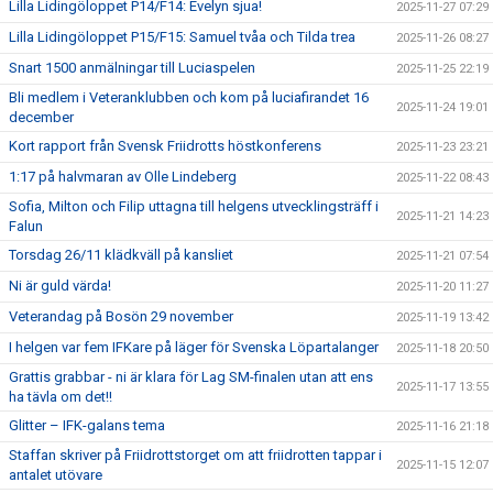
Lilla Lidingöloppet P14/F14: Evelyn sjua!
2025-11-27 07:29
Lilla Lidingöloppet P15/F15: Samuel tvåa och Tilda trea
2025-11-26 08:27
Snart 1500 anmälningar till Luciaspelen
2025-11-25 22:19
Bli medlem i Veteranklubben och kom på luciafirandet 16
2025-11-24 19:01
december
Kort rapport från Svensk Friidrotts höstkonferens
2025-11-23 23:21
1:17 på halvmaran av Olle Lindeberg
2025-11-22 08:43
Sofia, Milton och Filip uttagna till helgens utvecklingsträff i
2025-11-21 14:23
Falun
Torsdag 26/11 klädkväll på kansliet
2025-11-21 07:54
Ni är guld värda!
2025-11-20 11:27
Veterandag på Bosön 29 november
2025-11-19 13:42
I helgen var fem IFKare på läger för Svenska Löpartalanger
2025-11-18 20:50
Grattis grabbar - ni är klara för Lag SM-finalen utan att ens
2025-11-17 13:55
ha tävla om det!!
Glitter – IFK-galans tema
2025-11-16 21:18
Staffan skriver på Friidrottstorget om att friidrotten tappar i
2025-11-15 12:07
antalet utövare