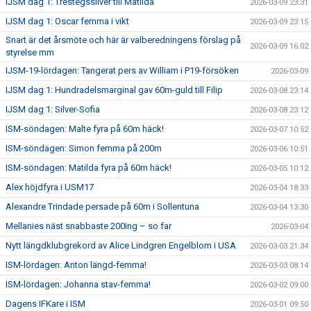
IJSM dag 1: Trestegssilver till Matilda
2026-03-09 23:31
IJSM dag 1: Oscar femma i vikt
2026-03-09 23:15
Snart är det årsmöte och här är valberedningens förslag på
2026-03-09 16:02
styrelse mm
IJSM-19-lördagen: Tangerat pers av William i P19-försöken
2026-03-09
IJSM dag 1: Hundradelsmarginal gav 60m-guld till Filip
2026-03-08 23:14
IJSM dag 1: Silver-Sofia
2026-03-08 23:12
ISM-söndagen: Malte fyra på 60m häck!
2026-03-07 10:52
ISM-söndagen: Simon femma på 200m
2026-03-06 10:51
ISM-söndagen: Matilda fyra på 60m häck!
2026-03-05 10:12
Alex höjdfyra i USM17
2026-03-04 18:33
Alexandre Trindade persade på 60m i Sollentuna
2026-03-04 13:30
Mellanies näst snabbaste 200ing – so far
2026-03-04
Nytt längdklubgrekord av Alice Lindgren Engelblom i USA
2026-03-03 21:34
ISM-lördagen: Anton längd-femma!
2026-03-03 08:14
ISM-lördagen: Johanna stav-femma!
2026-03-02 09:00
Dagens IFKare i ISM
2026-03-01 09:50