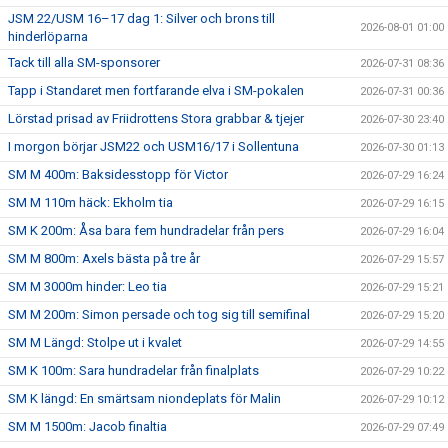
JSM 22/USM 16–17 dag 1: Silver och brons till
2026-08-01 01:00
hinderlöparna
Tack till alla SM-sponsorer
2026-07-31 08:36
Tapp i Standaret men fortfarande elva i SM-pokalen
2026-07-31 00:36
Lörstad prisad av Friidrottens Stora grabbar & tjejer
2026-07-30 23:40
I morgon börjar JSM22 och USM16/17 i Sollentuna
2026-07-30 01:13
SM M 400m: Baksidesstopp för Victor
2026-07-29 16:24
SM M 110m häck: Ekholm tia
2026-07-29 16:15
SM K 200m: Åsa bara fem hundradelar från pers
2026-07-29 16:04
SM M 800m: Axels bästa på tre år
2026-07-29 15:57
SM M 3000m hinder: Leo tia
2026-07-29 15:21
SM M 200m: Simon persade och tog sig till semifinal
2026-07-29 15:20
SM M Längd: Stolpe ut i kvalet
2026-07-29 14:55
SM K 100m: Sara hundradelar från finalplats
2026-07-29 10:22
SM K längd: En smärtsam niondeplats för Malin
2026-07-29 10:12
SM M 1500m: Jacob finaltia
2026-07-29 07:49