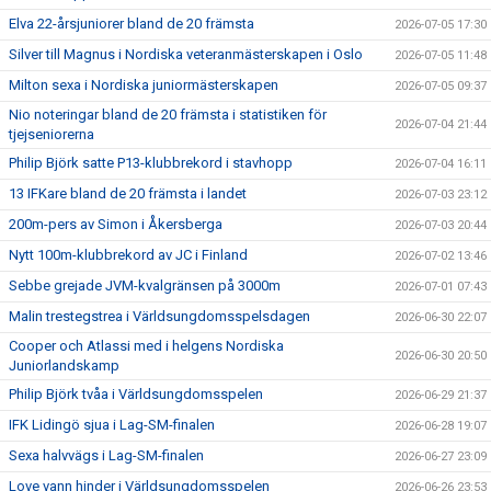
Elva 22-årsjuniorer bland de 20 främsta
2026-07-05 17:30
Silver till Magnus i Nordiska veteranmästerskapen i Oslo
2026-07-05 11:48
Milton sexa i Nordiska juniormästerskapen
2026-07-05 09:37
Nio noteringar bland de 20 främsta i statistiken för
2026-07-04 21:44
tjejseniorerna
Philip Björk satte P13-klubbrekord i stavhopp
2026-07-04 16:11
13 IFKare bland de 20 främsta i landet
2026-07-03 23:12
200m-pers av Simon i Åkersberga
2026-07-03 20:44
Nytt 100m-klubbrekord av JC i Finland
2026-07-02 13:46
Sebbe grejade JVM-kvalgränsen på 3000m
2026-07-01 07:43
Malin trestegstrea i Världsungdomsspelsdagen
2026-06-30 22:07
Cooper och Atlassi med i helgens Nordiska
2026-06-30 20:50
Juniorlandskamp
Philip Björk tvåa i Världsungdomsspelen
2026-06-29 21:37
IFK Lidingö sjua i Lag-SM-finalen
2026-06-28 19:07
Sexa halvvägs i Lag-SM-finalen
2026-06-27 23:09
Love vann hinder i Världsungdomsspelen
2026-06-26 23:53