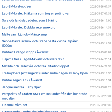
Lag-SM-kval-notiser
2026-05-28 07:37
Lag-SM-kvalet: Hjältarna som tog en poäng var
2026-05-27 07:35
Sara gör landslagsdebut som 39-åring
2026-05-26 17:00
Lag-SM-kvalet: Dubbla veteranrekord
2026-05-26 14:34
Malte vann Ljungby Mångkamp
2026-05-25 17:35
Sebbe bästa svensk och Grace bästa kvinna i Spåret
2026-05-25 14:57
5000m
Dubbelt Lidingö i topp i Å-varvet
2026-05-25 08:07
Tjejerna trea i Lag-SM-kvalet och kvar i div 1
2026-05-24 23:14
Matilda och Belle tvåa och trea i Stadionloppet
2026-05-24 22:38
Tre höjdpers (ett tangerat) under andra dagen av Täby Open
2026-05-23 18:30
Dubbelseger i F19 i Å-varvet
2026-05-23 15:34
Jacqueline trea i Täby Open
2026-05-23 09:25
Perspektiv på Stafett-SM: Fem sekunder från den hundrade
2026-05-22 23:31
medaljen
IFKarna i Vårruset
2026-05-22 09:39
Elitsatsande Sandra ska lyfta klubbens unga