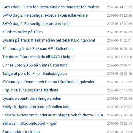
SAYO dag 3: Pers för Jacqueline och tangerat för Pauline
2026-06-14 15:22
SAYO dag 2: Personliga rekordslakten rullar vidare
2026-06-13 23:36
SAYO dag 1: Personliga rekordens kväll
2026-06-12 22:59
Klubbrekordet på 100m
2026-06-12 07:09
Lyssna på Track & Talk med en hel del IFK Lidingö-prat
2026-06-11 23:01
På söndag är det Folksam GP i Sollentuna
2026-06-10 21:13
Trettiotre IFKare anmälda till SAYO i helgen
2026-06-09 20:58
Linnéa Lord 20:55 på 5 km i Östersund
2026-06-09 07:11
Tangerat pers för Filip i Bauhausgalan
2026-06-08 00:10
IFKarna fyra, femma och femma i Kraftmätningskvalet
2026-06-07 12:32
Filip in i Bauhausgalans startlista
2026-06-07 12:09
Lysande sprinttider i Kringelspelen
2026-06-07 00:04
Keely Hodgkinsons team på Vallen idag
2026-06-06 23:02
Ebba W skriver om hur det är att plugga och friidrotta i USA
2026-06-06 08:54
Belle vann Blodomloppet – igen
2026-06-05 23:14
Sommaridrottsskolan
2026-06-05 13:04