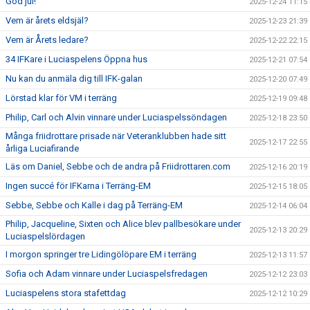
God jul!
2025-12-24 11:15
Vem är årets eldsjäl?
2025-12-23 21:39
Vem är Årets ledare?
2025-12-22 22:15
34 IFKare i Luciaspelens Öppna hus
2025-12-21 07:54
Nu kan du anmäla dig till IFK-galan
2025-12-20 07:49
Lörstad klar för VM i terräng
2025-12-19 09:48
Philip, Carl och Alvin vinnare under Luciaspelssöndagen
2025-12-18 23:50
Många friidrottare prisade när Veteranklubben hade sitt
2025-12-17 22:55
årliga Luciafirande
Läs om Daniel, Sebbe och de andra på Friidrottaren.com
2025-12-16 20:19
Ingen succé för IFKarna i Terräng-EM
2025-12-15 18:05
Sebbe, Sebbe och Kalle i dag på Terräng-EM
2025-12-14 06:04
Philip, Jacqueline, Sixten och Alice blev pallbesökare under
2025-12-13 20:29
Luciaspelslördagen
I morgon springer tre Lidingölöpare EM i terräng
2025-12-13 11:57
Sofia och Adam vinnare under Luciaspelsfredagen
2025-12-12 23:03
Luciaspelens stora stafettdag
2025-12-12 10:29