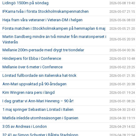
Lidingö 1500m på söndag
2026-05-08 19:40
IFKarna tvåa i första Stockholmskampenmatchen
2026-05-07 21:15
Heja fram våra veteraner i Veteran-DM i helgen
2026-05-06 08:03
Första matchen i Stockholmskampen på hemmaplan 6 maj
2026-05-05 21:20
Martin Sandberg mindre än två minuter från maratonperset i
2026-05-05 20:59
Västerås
Mellanie 200m-persade med drygt tre tiondelar
2026-05-04 00:36
Hinderpers för Ebba i Conference
2026-05-03 10:48
Mellanie över 6 meter i Conference
2026-05-02 23:25
Lörstad fullbordade sin italienska hat-trick
2026-05-01 21:35
Ann-Mari uppvaktad på 90-årsdagen
2026-05-01 20:38
Kim Wingren nära pers i längd
2026-05-01 19:24
I dag grattar vi Ann-Mari Hevreng – 90 år!
2026-05-01 08:26
1 maj springer Sebastian Lörstad i Italien
2026-04-30 23:43
Matlida inledde utomhssäsongen i Spanien
2026-04-30 19:19
3:05 av Andreas i London
2026-04-29 14:02
32:41 av Simon Schuster i Bålsta Stadslopp
2026-04-28 22:54