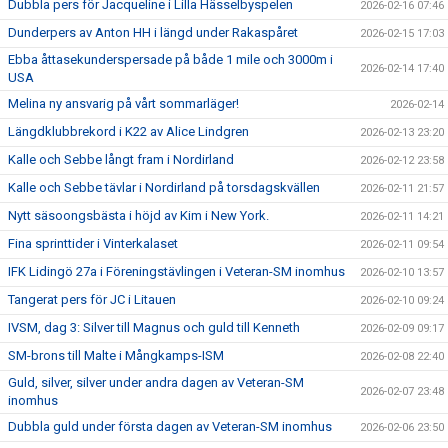
Dubbla pers för Jacqueline i Lilla Hässelbyspelen
2026-02-16 07:46
Dunderpers av Anton HH i längd under Rakaspåret
2026-02-15 17:03
Ebba åttasekunderspersade på både 1 mile och 3000m i
2026-02-14 17:40
USA
Melina ny ansvarig på vårt sommarläger!
2026-02-14
Längdklubbrekord i K22 av Alice Lindgren
2026-02-13 23:20
Kalle och Sebbe långt fram i Nordirland
2026-02-12 23:58
Kalle och Sebbe tävlar i Nordirland på torsdagskvällen
2026-02-11 21:57
Nytt säsoongsbästa i höjd av Kim i New York.
2026-02-11 14:21
Fina sprinttider i Vinterkalaset
2026-02-11 09:54
IFK Lidingö 27a i Föreningstävlingen i Veteran-SM inomhus
2026-02-10 13:57
Tangerat pers för JC i Litauen
2026-02-10 09:24
IVSM, dag 3: Silver till Magnus och guld till Kenneth
2026-02-09 09:17
SM-brons till Malte i Mångkamps-ISM
2026-02-08 22:40
Guld, silver, silver under andra dagen av Veteran-SM
2026-02-07 23:48
inomhus
Dubbla guld under första dagen av Veteran-SM inomhus
2026-02-06 23:50