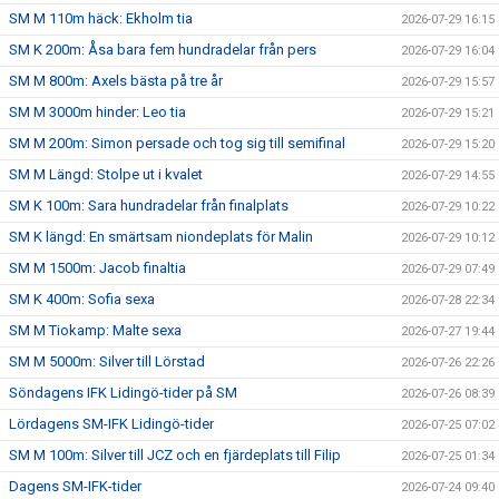
SM M 110m häck: Ekholm tia
2026-07-29 16:15
SM K 200m: Åsa bara fem hundradelar från pers
2026-07-29 16:04
SM M 800m: Axels bästa på tre år
2026-07-29 15:57
SM M 3000m hinder: Leo tia
2026-07-29 15:21
SM M 200m: Simon persade och tog sig till semifinal
2026-07-29 15:20
SM M Längd: Stolpe ut i kvalet
2026-07-29 14:55
SM K 100m: Sara hundradelar från finalplats
2026-07-29 10:22
SM K längd: En smärtsam niondeplats för Malin
2026-07-29 10:12
SM M 1500m: Jacob finaltia
2026-07-29 07:49
SM K 400m: Sofia sexa
2026-07-28 22:34
SM M Tiokamp: Malte sexa
2026-07-27 19:44
SM M 5000m: Silver till Lörstad
2026-07-26 22:26
Söndagens IFK Lidingö-tider på SM
2026-07-26 08:39
Lördagens SM-IFK Lidingö-tider
2026-07-25 07:02
SM M 100m: Silver till JCZ och en fjärdeplats till Filip
2026-07-25 01:34
Dagens SM-IFK-tider
2026-07-24 09:40