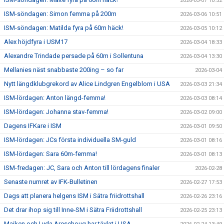
2026-03-07 10:52
ISM-söndagen: Simon femma på 200m
2026-03-06 10:51
ISM-söndagen: Matilda fyra på 60m häck!
2026-03-05 10:12
Alex höjdfyra i USM17
2026-03-04 18:33
Alexandre Trindade persade på 60m i Sollentuna
2026-03-04 13:30
Mellanies näst snabbaste 200ing – so far
2026-03-04
Nytt längdklubgrekord av Alice Lindgren Engelblom i USA
2026-03-03 21:34
ISM-lördagen: Anton längd-femma!
2026-03-03 08:14
ISM-lördagen: Johanna stav-femma!
2026-03-02 09:00
Dagens IFKare i ISM
2026-03-01 09:50
ISM-lördagen: JCs första individuella SM-guld
2026-03-01 08:16
ISM-lördagen: Sara 60m-femma!
2026-03-01 08:13
ISM-fredagen: JC, Sara och Anton till lördagens finaler
2026-02-28
Senaste numret av IFK-Bulletinen
2026-02-27 17:53
Dags att planera helgens ISM i Sätra friidrottshall
2026-02-26 23:16
Det drar ihop sig till Inne-SM i Sätra Friidrottshall
2026-02-25 23:13
Majken och Lyda Areschoug har tävlat i USA