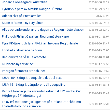
Johanna obesegrad i Australien
2026-03-30 22:17
Fyrdubbla pers av Matilda Rangne i Örebro
2026-03-29 22:19
Atlassi elva på Premiärmilen
2026-03-28
Marielle Ramel - ny i styrelsen
2026-03-25 14:17
Alice persade under andra dagen av Regionmästerskapen
2026-03-22 22:40
Philip och Philip på pallen i Regionmästerskapen
2026-03-21 23:07
Fyra IFK-tjejer och fyra IFK-killar i helgens Regionfinaler
2026-03-20 21:47
Lörstad årsbästade på 5 km
2026-03-19 07:00
Beblomstrade på IFKs årsmöte
2026-03-18 22:04
Klubbens nya styrelse!
2026-03-17 22:50
Imorgon årsmöte i Stadshuset
2026-03-16 11:59
IUSM 15/16 dag 2: Jacqueline dubbel sexa
2026-03-15 20:47
IUSM15-16 dag 1: Längdbrons till Jacqueline
2026-03-14 23:18
Vad vill föreningarna använda Förbundet till?, undrar Curt
2026-03-13 22:49
Högberg på Friidrottstorget
En av två motioner gick igenom på Gotland-Stockholms
2026-03-12 20:38
Friidrottsförbunds årsmöte