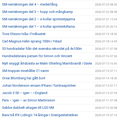
SM-nerräkningen del 4 – medel/lång
2026-07-23 08:35
SM-nerräkningen del 3 – hopp och mångkamp
2026-07-22 08:38
SM-nerräkningen del 2 – vi kollar sprintertjejerna
2026-07-21 12:54
SM-nerräkningen del 1 – vi kollar sprinterkillarna
2026-07-20 20:15
Tove Olsson tvåa i Fridkastet
2026-07-19 18:35
Carl-Magnus Helin sprang 100m i Ystad
2026-07-18 14:49
33 hundradelar från det svenska rekordet på 4x100m
2026-07-17 07:58
Hundradelsnära persen för Simon och Vincent
2026-07-16 07:56
Nytt snyggt årtsbästa av Malin Otterling Marmbrandt i Gävle
2026-07-15 16:45
SM-truppen innehåller 21 namn
2026-07-15 07:11
Orvar Blomberg har gått bort
2026-07-14 18:20
Johan Nordenson ensam IFKare i Tumbasprinten
2026-07-13 07:17
Jacob 3:50 – igen – i England
2026-07-12 07:59
Pers – igen – av Simon Martinsson
2026-07-11 07:48
Sebbe dubbelt uttagen till U20 VM
2026-07-10 20:08
Bara två IFK Lidingö-14-åringar i Sverigestatistiken
2026-07-10 07:14