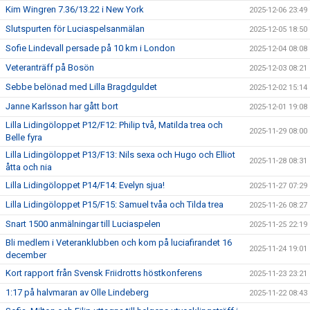
Kim Wingren 7.36/13.22 i New York
2025-12-06 23:49
Slutspurten för Luciaspelsanmälan
2025-12-05 18:50
Sofie Lindevall persade på 10 km i London
2025-12-04 08:08
Veteranträff på Bosön
2025-12-03 08:21
Sebbe belönad med Lilla Bragdguldet
2025-12-02 15:14
Janne Karlsson har gått bort
2025-12-01 19:08
Lilla Lidingöloppet P12/F12: Philip två, Matilda trea och
2025-11-29 08:00
Belle fyra
Lilla Lidingöloppet P13/F13: Nils sexa och Hugo och Elliot
2025-11-28 08:31
åtta och nia
Lilla Lidingöloppet P14/F14: Evelyn sjua!
2025-11-27 07:29
Lilla Lidingöloppet P15/F15: Samuel tvåa och Tilda trea
2025-11-26 08:27
Snart 1500 anmälningar till Luciaspelen
2025-11-25 22:19
Bli medlem i Veteranklubben och kom på luciafirandet 16
2025-11-24 19:01
december
Kort rapport från Svensk Friidrotts höstkonferens
2025-11-23 23:21
1:17 på halvmaran av Olle Lindeberg
2025-11-22 08:43