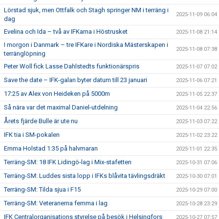
Lörstad sjuk, men Ottfalk och Stagh springer NM i terräng i
2025-11-09 06:04
dag
Evelina och Ida – två av IFKarna i Höstrusket
2025-11-08 21:14
I morgon i Danmark – tre IFKare i Nordiska Mästerskapen i
2025-11-08 07:38
terränglöpning
Peter Woll fick Lasse Dahlstedts funktionärspris
2025-11-07 07:02
Save the date – IFK-galan byter datum till 23 januari
2025-11-06 07:21
17:25 av Alex von Heideken på 5000m
2025-11-05 22:37
Så nära var det maximal Daniel-utdelning
2025-11-04 22:56
Årets fjärde Bulle är ute nu
2025-11-03 07:22
IFK tia i SM-pokalen
2025-11-02 23:22
Emma Holstad 1:35 på halvmaran
2025-11-01 22:35
Terräng-SM: 18 IFK Lidingö-lag i Mix-stafetten
2025-10-31 07:06
Terräng-SM: Luddes sista lopp i IFKs blåvita tävlingsdräkt
2025-10-30 07:01
Terräng-SM: Tilda sjua i F15
2025-10-29 07:00
Terräng-SM: Veteranerna femma i lag
2025-10-28 23:29
IFK Centralorganisations styrelse på besök i Helsingfors
2025-10-27 07:57