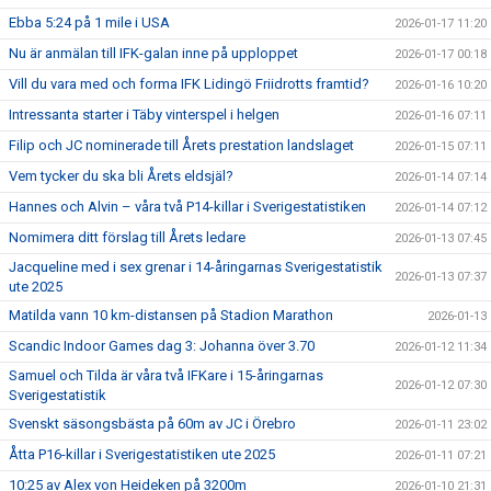
Ebba 5:24 på 1 mile i USA
2026-01-17 11:20
Nu är anmälan till IFK-galan inne på upploppet
2026-01-17 00:18
Vill du vara med och forma IFK Lidingö Friidrotts framtid?
2026-01-16 10:20
Intressanta starter i Täby vinterspel i helgen
2026-01-16 07:11
Filip och JC nominerade till Årets prestation landslaget
2026-01-15 07:11
Vem tycker du ska bli Årets eldsjäl?
2026-01-14 07:14
Hannes och Alvin – våra två P14-killar i Sverigestatistiken
2026-01-14 07:12
Nomimera ditt förslag till Årets ledare
2026-01-13 07:45
Jacqueline med i sex grenar i 14-åringarnas Sverigestatistik
2026-01-13 07:37
ute 2025
Matilda vann 10 km-distansen på Stadion Marathon
2026-01-13
Scandic Indoor Games dag 3: Johanna över 3.70
2026-01-12 11:34
Samuel och Tilda är våra två IFKare i 15-åringarnas
2026-01-12 07:30
Sverigestatistik
Svenskt säsongsbästa på 60m av JC i Örebro
2026-01-11 23:02
Åtta P16-killar i Sverigestatistiken ute 2025
2026-01-11 07:21
10:25 av Alex von Heideken på 3200m
2026-01-10 21:31