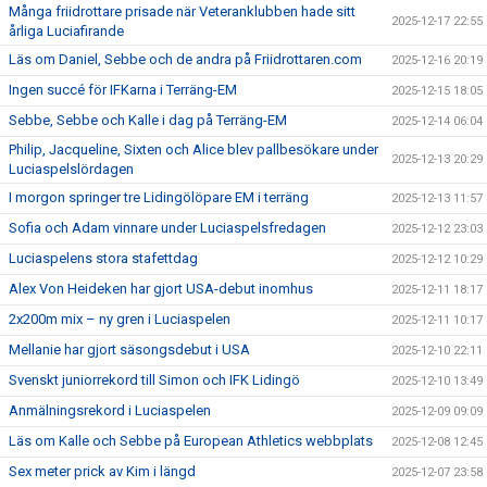
Många friidrottare prisade när Veteranklubben hade sitt
2025-12-17 22:55
årliga Luciafirande
Läs om Daniel, Sebbe och de andra på Friidrottaren.com
2025-12-16 20:19
Ingen succé för IFKarna i Terräng-EM
2025-12-15 18:05
Sebbe, Sebbe och Kalle i dag på Terräng-EM
2025-12-14 06:04
Philip, Jacqueline, Sixten och Alice blev pallbesökare under
2025-12-13 20:29
Luciaspelslördagen
I morgon springer tre Lidingölöpare EM i terräng
2025-12-13 11:57
Sofia och Adam vinnare under Luciaspelsfredagen
2025-12-12 23:03
Luciaspelens stora stafettdag
2025-12-12 10:29
Alex Von Heideken har gjort USA-debut inomhus
2025-12-11 18:17
2x200m mix – ny gren i Luciaspelen
2025-12-11 10:17
Mellanie har gjort säsongsdebut i USA
2025-12-10 22:11
Svenskt juniorrekord till Simon och IFK Lidingö
2025-12-10 13:49
Anmälningsrekord i Luciaspelen
2025-12-09 09:09
Läs om Kalle och Sebbe på European Athletics webbplats
2025-12-08 12:45
Sex meter prick av Kim i längd
2025-12-07 23:58