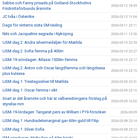
Sebbe och Fanny prisade på Gotland-Stockholms
2026-03-12 18:49
Friidrottsförbunds årsmöte
JC tvåa i Österrike
2026-03-12 15:04
Dags för vinterns sista SM-tävling
2026-03-11 23:11
Nils och Jacqueline segrade i Nyköping
2026-03-11 13:20
IJSM dag 2: Andra silvermedaljen för Matilda
2026-03-10 23:33
IJSM dag 2: Sofia femma på 400m
2026-03-10 23:27
IJSM-19-söndagen: Atlassi 1500m-femma
2026-03-10 23:17
IJSM dag 2: Anton och Oscar längdfemma och längdsexa
2026-03-10 23:15
plus kulsexa
IJSM dag 1: Trestegssilver till Matilda
2026-03-09 23:31
IJSM dag 1: Oscar femma i vikt
2026-03-09 23:15
Snart är det årsmöte och här är valberedningens förslag på
2026-03-09 16:02
styrelse mm
IJSM-19-lördagen: Tangerat pers av William i P19-försöken
2026-03-09
IJSM dag 1: Hundradelsmarginal gav 60m-guld till Filip
2026-03-08 23:14
IJSM dag 1: Silver-Sofia
2026-03-08 23:12
ISM-söndagen: Malte fyra på 60m häck!