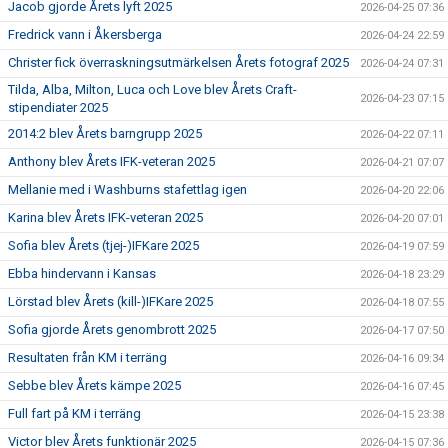
Jacob gjorde Årets lyft 2025
2026-04-25 07:36
Fredrick vann i Åkersberga
2026-04-24 22:59
Christer fick överraskningsutmärkelsen Årets fotograf 2025
2026-04-24 07:31
Tilda, Alba, Milton, Luca och Love blev Årets Craft-
2026-04-23 07:15
stipendiater 2025
2014:2 blev Årets barngrupp 2025
2026-04-22 07:11
Anthony blev Årets IFK-veteran 2025
2026-04-21 07:07
Mellanie med i Washburns stafettlag igen
2026-04-20 22:06
Karina blev Årets IFK-veteran 2025
2026-04-20 07:01
Sofia blev Årets (tjej-)IFKare 2025
2026-04-19 07:59
Ebba hindervann i Kansas
2026-04-18 23:29
Lörstad blev Årets (kill-)IFKare 2025
2026-04-18 07:55
Sofia gjorde Årets genombrott 2025
2026-04-17 07:50
Resultaten från KM i terräng
2026-04-16 09:34
Sebbe blev Årets kämpe 2025
2026-04-16 07:45
Full fart på KM i terräng
2026-04-15 23:38
Victor blev Årets funktionär 2025
2026-04-15 07:36