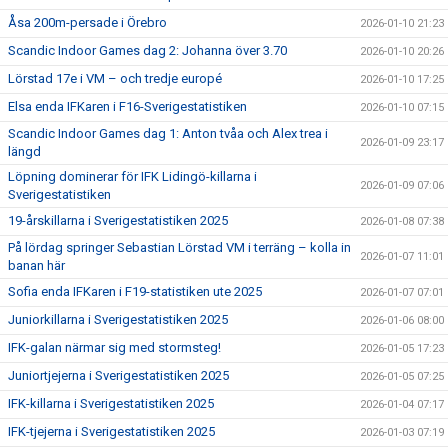
Åsa 200m-persade i Örebro
2026-01-10 21:23
Scandic Indoor Games dag 2: Johanna över 3.70
2026-01-10 20:26
Lörstad 17e i VM – och tredje europé
2026-01-10 17:25
Elsa enda IFKaren i F16-Sverigestatistiken
2026-01-10 07:15
Scandic Indoor Games dag 1: Anton tvåa och Alex trea i
2026-01-09 23:17
längd
Löpning dominerar för IFK Lidingö-killarna i
2026-01-09 07:06
Sverigestatistiken
19-årskillarna i Sverigestatistiken 2025
2026-01-08 07:38
På lördag springer Sebastian Lörstad VM i terräng – kolla in
2026-01-07 11:01
banan här
Sofia enda IFKaren i F19-statistiken ute 2025
2026-01-07 07:01
Juniorkillarna i Sverigestatistiken 2025
2026-01-06 08:00
IFK-galan närmar sig med stormsteg!
2026-01-05 17:23
Juniortjejerna i Sverigestatistiken 2025
2026-01-05 07:25
IFK-killarna i Sverigestatistiken 2025
2026-01-04 07:17
IFK-tjejerna i Sverigestatistiken 2025
2026-01-03 07:19