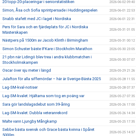
20 topp-20-placeringar i seniorstatistiken
2026-06-02 09:40
Simon, Åsa och Sofia sprintpersade i Huddingespelen
2026-06-01 22:53
Snabb stafett med JC i laget i Nordiska
2026-06-01 22:31
Pers för Sara och en fjärdeplats för JC i Nordiska
2026-05-31 01:05
Mästerskapen
Nästpers på 1500m av Jacob Klinth i Birmingham
2026-05-31 00:12
Simon Schuster bäste IFKare i Stockholm Marathon
2026-05-30 23:05
21 pbn när Lidingö blev trea i andra klubbmatchen i
2026-05-30 07:07
Stockholmskampen
Oscar över sju meter i längd
2026-05-29 21:26
Julafton för alla siffernördar – här är Sverige-Bästa 2025
2026-05-28 11:55
Lag-SM-kval-notiser
2026-05-28 07:37
Lag-SM-kvalet: Hjältarna som tog en poäng var
2026-05-27 07:35
Sara gör landslagsdebut som 39-åring
2026-05-26 17:00
Lag-SM-kvalet: Dubbla veteranrekord
2026-05-26 14:34
Malte vann Ljungby Mångkamp
2026-05-25 17:35
Sebbe bästa svensk och Grace bästa kvinna i Spåret
2026-05-25 14:57
5000m