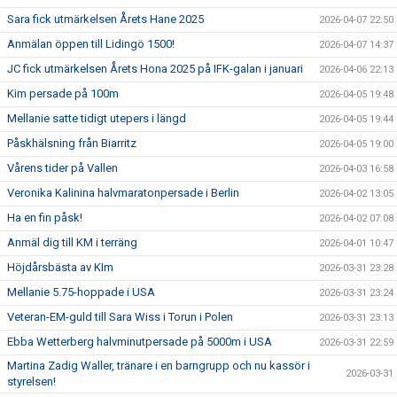
Sara fick utmärkelsen Årets Hane 2025
2026-04-07 22:50
Anmälan öppen till Lidingö 1500!
2026-04-07 14:37
JC fick utmärkelsen Årets Hona 2025 på IFK-galan i januari
2026-04-06 22:13
Kim persade på 100m
2026-04-05 19:48
Mellanie satte tidigt utepers i längd
2026-04-05 19:44
Påskhälsning från Biarritz
2026-04-05 19:00
Vårens tider på Vallen
2026-04-03 16:58
Veronika Kalinina halvmaratonpersade i Berlin
2026-04-02 13:05
Ha en fin påsk!
2026-04-02 07:08
Anmäl dig till KM i terräng
2026-04-01 10:47
Höjdårsbästa av KIm
2026-03-31 23:28
Mellanie 5.75-hoppade i USA
2026-03-31 23:24
Veteran-EM-guld till Sara Wiss i Torun i Polen
2026-03-31 23:13
Ebba Wetterberg halvminutpersade på 5000m i USA
2026-03-31 22:59
Martina Zadig Waller, tränare i en barngrupp och nu kassör i
2026-03-31
styrelsen!