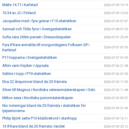
Malte 14.71 i Karlstad
2026-07-09 13:19
10.34 av JC i Finland
2026-07-09 13:03
Jacqueline med i fyra grenar i F15-statistiken
2026-07-09 07:07
Samuel och Tilda fyror i Sverigestatistiken
2026-07-08 07:23
Sofia nära 200m-perset i Öresundsspelen
2026-07-07 23:39
Fyra IFKare anmälda till morgondagens Folksam GP i
2026-07-07 07:55
Karlstad
P17-topparna i Sverigestatistiken
2026-07-07 07:49
Albin vann höjden i Uppsala
2026-07-06 21:28
Sebbe i topp i P19-statistiken
2026-07-06 07:43
Elva 22-årsjuniorer bland de 20 främsta
2026-07-05 17:30
Silver till Magnus i Nordiska veteranmästerskapen i Oslo
2026-07-05 11:48
Milton sexa i Nordiska juniormästerskapen
2026-07-05 09:37
Nio noteringar bland de 20 främsta i statistiken för
2026-07-04 21:44
tjejseniorerna
Philip Björk satte P13-klubbrekord i stavhopp
2026-07-04 16:11
13 IFKare bland de 20 främsta i landet
2026-07-03 23:12