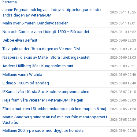
herrarna
Janne Engman och Ingvar Lindqvist trippelsegrare under
2026-05-11 13:25
andra dagen av Veteran-DM
Malin över 6 meter i Danderydsspelen
2026-05-11 12:01
Noa och Caroline vann Lidingö 1500 – Blå bandet
2026-05-10 16:52
Sebbe elva i Belfast
2026-05-09 22:23
Tolv guld under första dagen av Veteran-DM
2026-05-09 21:13
Näspers i diskus av Malte i Stora Turebergskastet
2026-05-09 21:03
Anders Hållberg 38a i Kungsholmen runt
2026-05-09 20:51
Mellanie vann i Wichita
2026-05-09 09:40
Lidingö 1500m på söndag
2026-05-08 19:40
IFKarna tvåa i första Stockholmskampenmatchen
2026-05-07 21:15
Heja fram våra veteraner i Veteran-DM i helgen
2026-05-06 08:03
Första matchen i Stockholmskampen på hemmaplan 6 maj
2026-05-05 21:20
Martin Sandberg mindre än två minuter från maratonperset i
2026-05-05 20:59
Västerås
Mellanie 200m-persade med drygt tre tiondelar
2026-05-04 00:36