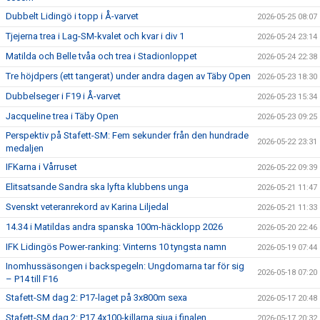
Dubbelt Lidingö i topp i Å-varvet
2026-05-25 08:07
Tjejerna trea i Lag-SM-kvalet och kvar i div 1
2026-05-24 23:14
Matilda och Belle tvåa och trea i Stadionloppet
2026-05-24 22:38
Tre höjdpers (ett tangerat) under andra dagen av Täby Open
2026-05-23 18:30
Dubbelseger i F19 i Å-varvet
2026-05-23 15:34
Jacqueline trea i Täby Open
2026-05-23 09:25
Perspektiv på Stafett-SM: Fem sekunder från den hundrade
2026-05-22 23:31
medaljen
IFKarna i Vårruset
2026-05-22 09:39
Elitsatsande Sandra ska lyfta klubbens unga
2026-05-21 11:47
Svenskt veteranrekord av Karina Liljedal
2026-05-21 11:33
14.34 i Matildas andra spanska 100m-häcklopp 2026
2026-05-20 22:46
IFK Lidingös Power-ranking: Vinterns 10 tyngsta namn
2026-05-19 07:44
Inomhussäsongen i backspegeln: Ungdomarna tar för sig
2026-05-18 07:20
– P14 till F16
Stafett-SM dag 2: P17-laget på 3x800m sexa
2026-05-17 20:48
Stafett-SM dag 2: P17 4x100-killarna sjua i finalen
2026-05-17 20:32