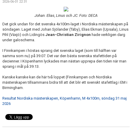
2026-06-01 22:31
Johan. Elias, Linus och JC. Foto: DECA
Det gick undan för det svenska 4x100m-laget i Nordiska mästerskapen på
söndagen. Laget med Johan Sjölander (Täby), Elias Ekman (Upsala), Linus
Pihl (Växjö) och Lidingös
Jean-Christian Zirignon
hade verkligen darg
under galoscherna.
I Finnkampen i höstas sprang det svenska laget (som till hälften var
samma som nu) på 39.07. Det var den bästa svenska stafettiden på
decienner. I Köpenhamn lyckades man nästan upprepa den tiden när man
sprang i mål på 39.13.
Kanske kanske kan de här två loppet (Finnkampen och Nordiska
mästerskapen tillsammans bidra till att det blir ett svenskt stafettlag i EM i
Birmingham.
Resultat Nordiska mästerskapen, Köpenhamn, M 4x100m, söndag 31 maj
2026