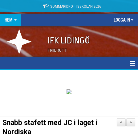
SOMMARIDROTTSSKOLAN 2026
HEM
LOGGA IN
IFK LIDINGÖ
FRIIDROTT
NYHETER
DOKUMENT
Snabb stafett med JC i laget i
<
>
Nordiska