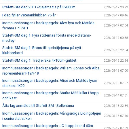
Stafett-SM dag 2: F17-tjejerna tia på 3x800m
2026-05-17 20:22
I dag fyller Veteranklubben 75 år
2026-05-17 09:46
Inomhussäsongen i backspegeln: Alex fyra och Matilda
2026-05-17 07:04
femma i P17/F1
Stafett-SM dag 1: Fyra i tidernas första medeldistans-
2026-05-17 00:38
medley
Stafett-SM dag 1: Brons till sprinttjejerna på nytt
2026-05-16 22:54
klubbrekord
Stafett-SM dag 1: Tredje raka 4x100m-guldet
2026-05-16 22:34
Inomhussäsongen i backspegeln: William, Jonas och Alba
2026-05-16 07:00
representerar P19/F19
Inomhussäsongen i backspegeln: Alice och Matilda lyser
2026-05-15 07:57
starkast i K22
Inomhussäsongen i backspegeln: Starka M22-killar i hopp
2026-05-14 07:51
och kast
Åtta lag anmälda till Stafett-SM i Sollentuna
2026-05-13 22:39
Inomhussäsongen i backspegeln: Mångsidiga Lidingötjejer
2026-05-13 07:46
i seniorstatistiken
Inomhussäsongen i backspegeln: JC i topp bland 60m-
2026-05-12 07:39