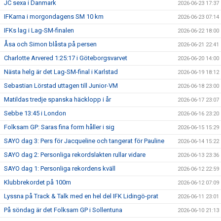
JC sexa i Danmark
2026-06-23 17:37
IFKarna i morgondagens SM 10 km
2026-06-23 07:14
IFKs lag i Lag-SM-finalen
2026-06-22 18:00
Åsa och Simon blåsta på persen
2026-06-21 22:41
Charlotte Arvered 1:25:17 i Göteborgsvarvet
2026-06-20 14:00
Nästa helg är det Lag-SM-final i Karlstad
2026-06-19 18:12
Sebastian Lörstad uttagen till Junior-VM
2026-06-18 23:00
Matildas tredje spanska häcklopp i år
2026-06-17 23:07
Sebbe 13:45 i London
2026-06-16 23:20
Folksam GP: Saras fina form håller i sig
2026-06-15 15:29
SAYO dag 3: Pers för Jacqueline och tangerat för Pauline
2026-06-14 15:22
SAYO dag 2: Personliga rekordslakten rullar vidare
2026-06-13 23:36
SAYO dag 1: Personliga rekordens kväll
2026-06-12 22:59
Klubbrekordet på 100m
2026-06-12 07:09
Lyssna på Track & Talk med en hel del IFK Lidingö-prat
2026-06-11 23:01
På söndag är det Folksam GP i Sollentuna
2026-06-10 21:13