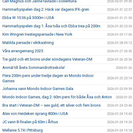
Carl Magnus och Janne tävlade i Sollentuna
2026-02-01 09:30
Hammarbyspelen dag 2: Häck var dagens IFK-gren
2026-01-31 22:37
Ebba W 10:36 på 3000m i USA
2026-01-31 21:30
Hammarbyspelen dag 1: Åsa tvåa och Ebba trea på 200m
2026-01-30 23:54
Kim Wingren trestegspersade i New York
2026-01-29 17:00
Matilda persade i viktkastning
2026-01-28 09:12
Våra arrangemang 2025
2026-01-27 20:35
Tre guld och ett brons under söndagens Veteran-DM
2026-01-26 20:34
Anmäl till årets Sommaridrottsskola!
2026-01-26
Flera 200m-pers under tredje dagen av Mondo Indoor
2026-01-25 23:14
Games
Johanna vann Mondo Indoor Games Gala
2026-01-25 09:39
Mondo Indoor Games, dag 2: 60m-pers för både Åsa och Anton
2026-01-25
Bra start i Veteran-DM – sex guld, ett silver och fem brons
2026-01-24 23:46
Alex von Heideken sprang 800m i USA
2026-01-24 19:45
JC vann B-finalen på 60m i Århus
2026-01-24 19:24
Mellanie 5.74 i Pittsburg
2026-01-24 19:18