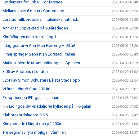
Hinderpers för Ebba i Conference
2026-05-03 10:48
Mellanie över 6 meter i Conference
2026-05-02 23:25
Lörstad fullbordade sin italienska hat-trick
2026-05-01 21:35
Ann-Mari uppvaktad på 90-årsdagen
2026-05-01 20:38
Kim Wingren nära pers i längd
2026-05-01 19:24
I dag grattar vi Ann-Mari Hevreng – 90 år!
2026-05-01 08:26
1 maj springer Sebastian Lörstad i Italien
2026-04-30 23:43
Matlida inledde utomhssäsongen i Spanien
2026-04-30 19:19
3:05 av Andreas i London
2026-04-29 14:02
32:41 av Simon Schuster i Bålsta Stadslopp
2026-04-28 22:54
Vi firar Lidingö Stad 100 år!
2026-04-28 08:07
Extrapriser på IFK-galan i januari
2026-04-28 07:02
IFK Lidingös SM-medaljörer hyllades på IFK-galan
2026-04-27 07:52
Klubbrekordslagare 2025
2026-04-26 07:42
Kim persade i längd och på 100m
2026-04-25 21:05
Tre segrar av fyra möjliga i Vårmilen
2026-04-25 15:37