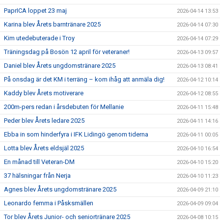
PaprICA loppet 23 maj
2026-04-14 13:53
Karina blev Årets barntränare 2025
2026-04-14 07:30
Kim utedebuterade i Troy
2026-04-14 07:29
Träningsdag på Bosön 12 april för veteraner!
2026-04-13 09:57
Daniel blev Årets ungdomstränare 2025
2026-04-13 08:41
På onsdag är det KM i terräng – kom ihåg att anmäla dig!
2026-04-12 10:14
Kaddy blev Årets motiverare
2026-04-12 08:55
200m-pers redan i årsdebuten för Mellanie
2026-04-11 15:48
Peder blev Årets ledare 2025
2026-04-11 14:16
Ebba in som hinderfyra i IFK Lidingö genom tiderna
2026-04-11 00:05
Lotta blev Årets eldsjäl 2025
2026-04-10 16:54
En månad till Veteran-DM
2026-04-10 15:20
37 hälsningar från Nerja
2026-04-10 11:23
Agnes blev Årets ungdomstränare 2025
2026-04-09 21:10
Leonardo femma i Påsksmällen
2026-04-09 09:04
Tor blev Årets Junior- och seniortränare 2025
2026-04-08 10:15