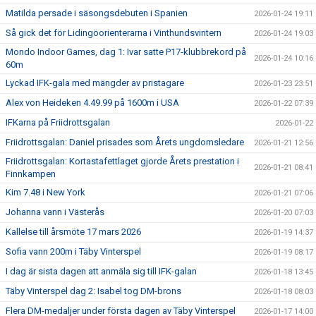
Matilda persade i säsongsdebuten i Spanien
2026-01-24 19:11
Så gick det för Lidingöorienterarna i Vinthundsvintern
2026-01-24 19:03
Mondo Indoor Games, dag 1: Ivar satte P17-klubbrekord på
2026-01-24 10:16
60m
Lyckad IFK-gala med mängder av pristagare
2026-01-23 23:51
Alex von Heideken 4.49.99 på 1600m i USA
2026-01-22 07:39
IFKarna på Friidrottsgalan
2026-01-22
Friidrottsgalan: Daniel prisades som Årets ungdomsledare
2026-01-21 12:56
Friidrottsgalan: Kortastafettlaget gjorde Årets prestation i
2026-01-21 08:41
Finnkampen
Kim 7.48 i New York
2026-01-21 07:06
Johanna vann i Västerås
2026-01-20 07:03
Kallelse till årsmöte 17 mars 2026
2026-01-19 14:37
Sofia vann 200m i Täby Vinterspel
2026-01-19 08:17
I dag är sista dagen att anmäla sig till IFK-galan
2026-01-18 13:45
Täby Vinterspel dag 2: Isabel tog DM-brons
2026-01-18 08:03
Flera DM-medaljer under första dagen av Täby Vinterspel
2026-01-17 14:00