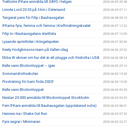
Trettiotre IFKare anmälda till SAYO i helgen
2026-06-09 20:58
Linnéa Lord 20:55 på 5 km i Östersund
2026-06-09 07:11
Tangerat pers för Filip i Bauhausgalan
2026-06-08 00:10
IFKarna fyra, femma och femma i Kraftmätningskvalet
2026-06-07 12:32
Filip in i Bauhausgalans startlista
2026-06-07 12:09
Lysande sprinttider i Kringelspelen
2026-06-07 00:04
Keely Hodgkinsons team på Vallen idag
2026-06-06 23:02
Ebba W skriver om hur det är att plugga och friidrotta i USA
2026-06-06 08:54
Belle vann Blodomloppet – igen
2026-06-05 23:14
Sommaridrottsskolan
2026-06-05 13:04
Provträning för barn föda 2020!
2026-06-04 13:00
Belle vann Blodomloppet
2026-06-04 09:33
Nästan 20 000 anmälda till Blodomloppet Stockholm
2026-06-03 09:59
Fem IFKare anmälda till Bauhausgalan (uppdaterad notis)
2026-06-03 08:01
Hannes nia i Shake Out Run
2026-06-03 07:53
Fyra segrar i Minimaran
2026-06-02 22:27