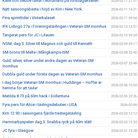
Kalle och Sebbe tävlar i Nordirland på torsdagskvällen
2026-02-11 21:57
Nytt säsoongsbästa i höjd av Kim i New York.
2026-02-11 14:21
Fina sprinttider i Vinterkalaset
2026-02-11 09:54
IFK Lidingö 27a i Föreningstävlingen i Veteran-SM inomhus
2026-02-10 13:57
Tangerat pers för JC i Litauen
2026-02-10 09:24
IVSM, dag 3: Silver till Magnus och guld till Kenneth
2026-02-09 09:17
SM-brons till Malte i Mångkamps-ISM
2026-02-08 22:40
Guld, silver, silver under andra dagen av Veteran-SM
2026-02-07 23:48
inomhus
Dubbla guld under första dagen av Veteran-SM inomhus
2026-02-06 23:50
I dag börjar Veteran-SM inomhus i Huddinge – Hoffer är
2026-02-06 10:54
hemma för att tävla!
Matilda 8.73 på 60m häck i Sollentuna
2026-02-05 23:26
Fyra pers för Alice i tävlingsdebuten i USA
2026-02-04
Kim 12.93 i säsongens fjärde trestegstävling
2026-02-03 12:12
Hammarbyspelen dag 3: Snabba ryck på 60m slätt
2026-02-02 15:33
JC fyra i Glasgow
2026-02-01 13:28