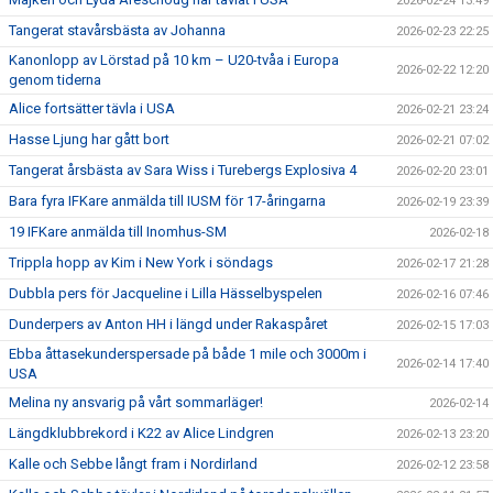
2026-02-24 13:49
Tangerat stavårsbästa av Johanna
2026-02-23 22:25
Kanonlopp av Lörstad på 10 km – U20-tvåa i Europa
2026-02-22 12:20
genom tiderna
Alice fortsätter tävla i USA
2026-02-21 23:24
Hasse Ljung har gått bort
2026-02-21 07:02
Tangerat årsbästa av Sara Wiss i Turebergs Explosiva 4
2026-02-20 23:01
Bara fyra IFKare anmälda till IUSM för 17-åringarna
2026-02-19 23:39
19 IFKare anmälda till Inomhus-SM
2026-02-18
Trippla hopp av Kim i New York i söndags
2026-02-17 21:28
Dubbla pers för Jacqueline i Lilla Hässelbyspelen
2026-02-16 07:46
Dunderpers av Anton HH i längd under Rakaspåret
2026-02-15 17:03
Ebba åttasekunderspersade på både 1 mile och 3000m i
2026-02-14 17:40
USA
Melina ny ansvarig på vårt sommarläger!
2026-02-14
Längdklubbrekord i K22 av Alice Lindgren
2026-02-13 23:20
Kalle och Sebbe långt fram i Nordirland
2026-02-12 23:58