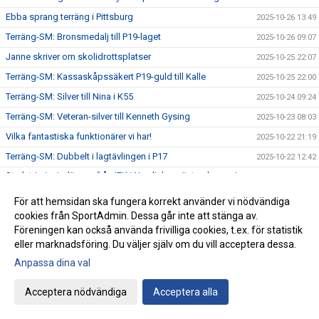
Ebba sprang terräng i Pittsburg
2025-10-26 13:49
Terräng-SM: Bronsmedalj till P19-laget
2025-10-26 09:07
Janne skriver om skolidrottsplatser
2025-10-25 22:07
Terräng-SM: Kassaskåpssäkert P19-guld till Kalle
2025-10-25 22:00
Terräng-SM: Silver till Nina i K55
2025-10-24 09:24
Terräng-SM: Veteran-silver till Kenneth Gysing
2025-10-23 08:03
Vilka fantastiska funktionärer vi har!
2025-10-22 21:19
Terräng-SM: Dubbelt i lagtävlingen i P17
2025-10-22 12:42
Stark trio juniorlöpare från IFK i Nordiska mästerskapen i
2025-10-22 08:33
terräng
För att hemsidan ska fungera korrekt använder vi nödvändiga
Terräng-SM: Samuels första USM-guld
2025-10-21 07:48
cookies från SportAdmin. Dessa går inte att stänga av.
Terräng-SM: Trippelseger i P16
2025-10-20 14:35
Föreningen kan också använda frivilliga cookies, t.ex. för statistik
eller marknadsföring. Du väljer själv om du vill acceptera dessa.
Terräng-SM: Överlägsen Sebbeseger i P17
2025-10-19 22:34
Anpassa dina val
Andreas Movin nära att kliva under tretimmarsgränsen i
2025-10-18 22:01
Chicago
Acceptera nödvändiga
Acceptera alla
Terräng-SM: Nära, nära senior-SM-guld för Kalle
2025-10-18 21:33
Bästa stafettiden på 2000-talet – och det med två IFKare i