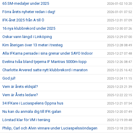
65 SM-medaljer under 2025
2026-01-02 10:20
Förra årets nyheter redan i dag!
2026-01-01 07:52
IFK-året 2025 från A till Ö
2025-12-31 07:09
16 nya klubbrekord under 2025
2025-12-30 07:26
Oskar vann längd i Linköping
2025-12-29 07:00
Kim återigen över 13 meter i tresteg
2025-12-28 08:49
Alla IFKarna persade i sina grenar under SAYO Indoor
2025-12-27 07:48
Evelina tvåa bland tjejerna IF Mantras 5000m-lopp
2025-12-26 08:47
Charlotte Arvered satte nytt klubbrekord i maraton
2025-12-25 16:42
God jul!
2025-12-24 11:15
Vem är årets eldsjäl?
2025-12-23 21:39
Vem är Årets ledare?
2025-12-22 22:15
34 IFKare i Luciaspelens Öppna hus
2025-12-21 07:54
Nu kan du anmäla dig till IFK-galan
2025-12-20 07:49
Lörstad klar för VM i terräng
2025-12-19 09:48
Philip, Carl och Alvin vinnare under Luciaspelssöndagen
2025-12-18 23:50