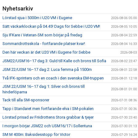
Nyhetsarkiv
Lörstad sjua i 5000m i U20 VM i Eugene
2026-08-06 05:00
Sätt väckarklockan på 04.45! Dags för Sebbe i U20 VM!
2026-08-05 10:05
Sju IFKare i Veteran-SM som börjar på fredag
2026-08-04 22:59
Sommaridrottsskola - fortfarande platser kvar!
2026-08-04 16:33
Den här veckan är det U20 VM i Eugene för Sebbe
2026-08-03
JSM22/USM16–17 dag 3: Guld till Kalle och brons till Sofia
2026-08-02 23:47
JSM 22/USM 16–17 dag 2: Luca femma på 1500m
2026-08-01 22:58
Två IFK-sprinters och en coach i den svenska EM-truppen
2026-08-01 12:18
JSM 22/USM 16–17 dag 1: Silver och brons till
2026-08-01 01:00
hinderlöparna
Tack till alla SM-sponsorer
2026-07-31 08:36
Tapp i Standaret men fortfarande elva i SM-pokalen
2026-07-31 00:36
Lörstad prisad av Friidrottens Stora grabbar & tjejer
2026-07-30 23:40
I morgon börjar JSM22 och USM16/17 i Sollentuna
2026-07-30 01:13
SM M 400m: Baksidesstopp för Victor
2026-07-29 16:24