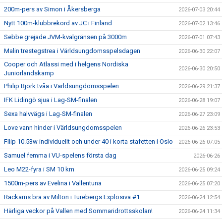
200m-pers av Simon i Åkersberga
2026-07-03 20:44
Nytt 100m-klubbrekord av JC i Finland
2026-07-02 13:46
Sebbe grejade JVM-kvalgränsen på 3000m
2026-07-01 07:43
Malin trestegstrea i Världsungdomsspelsdagen
2026-06-30 22:07
Cooper och Atlassi med i helgens Nordiska
2026-06-30 20:50
Juniorlandskamp
Philip Björk tvåa i Världsungdomsspelen
2026-06-29 21:37
IFK Lidingö sjua i Lag-SM-finalen
2026-06-28 19:07
Sexa halvvägs i Lag-SM-finalen
2026-06-27 23:09
Love vann hinder i Världsungdomsspelen
2026-06-26 23:53
Filip 10.53w individuellt och under 40 i korta stafetten i Oslo
2026-06-26 07:05
Samuel femma i VU-spelens första dag
2026-06-26
Leo M22-fyra i SM 10 km
2026-06-25 09:24
1500m-pers av Evelina i Vallentuna
2026-06-25 07:20
Rackarns bra av Milton i Turebergs Explosiva #1
2026-06-24 12:54
Härliga veckor på Vallen med Sommaridrottsskolan!
2026-06-24 11:34