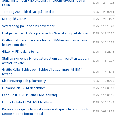
Sofia, Milton och Filip uttagna till helgens utvecklingsträff i
2025-11-21 14:23
Falun
Torsdag 26/11 klädkväll på kansliet
2025-11-21 07:54
Ni är guld värda!
2025-11-20 11:27
Veterandag på Bosön 29 november
2025-11-19 13:42
I helgen var fem IFKare på läger för Svenska Löpartalanger
2025-11-18 20:50
Grattis grabbar - ni är klara för Lag SM-finalen utan att ens
2025-11-17 13:55
ha tävla om det!!
Glitter – IFK-galans tema
2025-11-16 21:18
Staffan skriver på Friidrottstorget om att friidrotten tappar i
2025-11-15 12:07
antalet utövare
Grattis Kalle, Sebbe och Sebbe till uttagningen till EM i
2025-11-14 11:15
terräng
Klädprovning och julkampanj!
2025-11-13 07:00
Luciaspelen 12-14 december
2025-11-12 09:03
Lagguld till U20-killarna i NM i terräng
2025-11-11 06:15
Emma Holstad 3:24 i NY Marathon
2025-11-10 15:43
Kalles andra guld i Nordiska mästerskapen i terräng – och
2025-11-09 11:53
Sebbe Staghs första medalj