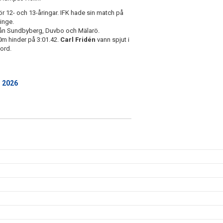
 12- och 13-åringar. IFK hade sin match på
inge.
 från Sundbyberg, Duvbo och Mälarö.
m hinder på 3:01.42.
Carl Fridén
vann spjut i
ord.
j 2026