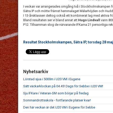
I veckan var arrangerades omgång två i Stockholmskampen för
Sätra IP och mötte främst hemmalaget Mälarhöjden och Hudd
I 13-årsklassen deltog också ett kombinerat lag med aktiva
Bland resultaten ser vi bland annat att
Hugo Lindvall
vann 800
P12. Tillsamman slog de närvarande IFKarna 21 personliga rek
Resultat Stockholmskampen, Sätra IP, torsdag 28 ma
Nyhetsarkiv
Lörstad sjua i 5000m i U20 VM i Eugene
Sätt väckarklockan på 04.45! Dags för Sebbe i U20 VM!
Sju IFKare i Veteran-SM som börjar på fredag
Sommaridrottsskola - fortfarande platser kvar!
Den här veckan är det U20 VM i Eugene för Sebbe