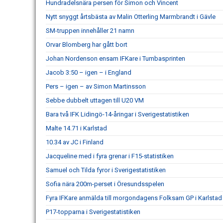
Hundradelsnära persen för Simon och Vincent
Nytt snyggt årtsbästa av Malin Otterling Marmbrandt i Gävle
SM-truppen innehåller 21 namn
Orvar Blomberg har gått bort
Johan Nordenson ensam IFKare i Tumbasprinten
Jacob 3:50 – igen – i England
Pers – igen – av Simon Martinsson
Sebbe dubbelt uttagen till U20 VM
Bara två IFK Lidingö-14-åringar i Sverigestatistiken
Malte 14.71 i Karlstad
10.34 av JC i Finland
Jacqueline med i fyra grenar i F15-statistiken
Samuel och Tilda fyror i Sverigestatistiken
Sofia nära 200m-perset i Öresundsspelen
Fyra IFKare anmälda till morgondagens Folksam GP i Karlstad
P17-topparna i Sverigestatistiken