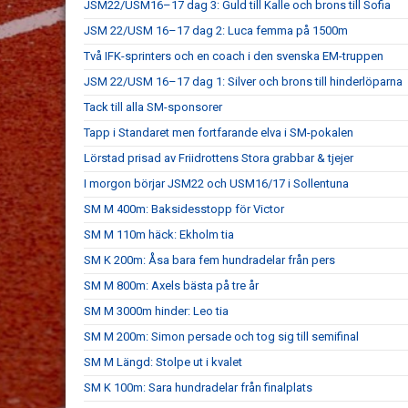
JSM22/USM16–17 dag 3: Guld till Kalle och brons till Sofia
JSM 22/USM 16–17 dag 2: Luca femma på 1500m
Två IFK-sprinters och en coach i den svenska EM-truppen
JSM 22/USM 16–17 dag 1: Silver och brons till hinderlöparna
Tack till alla SM-sponsorer
Tapp i Standaret men fortfarande elva i SM-pokalen
Lörstad prisad av Friidrottens Stora grabbar & tjejer
I morgon börjar JSM22 och USM16/17 i Sollentuna
SM M 400m: Baksidesstopp för Victor
SM M 110m häck: Ekholm tia
SM K 200m: Åsa bara fem hundradelar från pers
SM M 800m: Axels bästa på tre år
SM M 3000m hinder: Leo tia
SM M 200m: Simon persade och tog sig till semifinal
SM M Längd: Stolpe ut i kvalet
SM K 100m: Sara hundradelar från finalplats