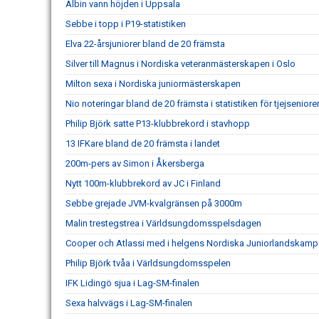
Albin vann höjden i Uppsala
Sebbe i topp i P19-statistiken
Elva 22-årsjuniorer bland de 20 främsta
Silver till Magnus i Nordiska veteranmästerskapen i Oslo
Milton sexa i Nordiska juniormästerskapen
Nio noteringar bland de 20 främsta i statistiken för tjejseniore
Philip Björk satte P13-klubbrekord i stavhopp
13 IFKare bland de 20 främsta i landet
200m-pers av Simon i Åkersberga
Nytt 100m-klubbrekord av JC i Finland
Sebbe grejade JVM-kvalgränsen på 3000m
Malin trestegstrea i Världsungdomsspelsdagen
Cooper och Atlassi med i helgens Nordiska Juniorlandskamp
Philip Björk tvåa i Världsungdomsspelen
IFK Lidingö sjua i Lag-SM-finalen
Sexa halvvägs i Lag-SM-finalen