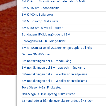
SM K längd: En smärtsam niondeplats för Malin
SM M 1500m: Jacob finaltia
SM K 400m: Sofia sexa
SM M Tiokamp: Malte sexa
SM M 5000m: Silver till Lörstad
Söndagens IFK Lidingö-tider på SM
Lördagens SM-IFK Lidingö-tider
SM M 100m: Silver till JCZ och en fjärdeplats till Filip
Dagens SM-IFK-tider
SM-nerräkningen del 4 – medel/lång
SM-nerräkningen del 3 – hopp och mångkamp
SM-nerräkningen del 2 – vi kollar sprintertjejerna
SM-nerräkningen del 1 – vi kollar sprinterkillarna
Tove Olsson tvåa i Fridkastet
Carl-Magnus Helin sprang 100m i Ystad
33 hundradelar från det svenska rekordet på 4x100m