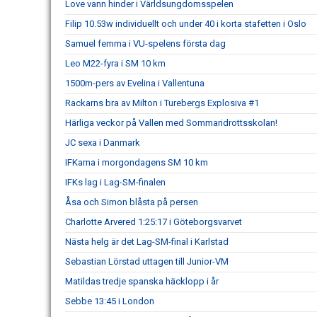
Love vann hinder i Världsungdomsspelen
Filip 10.53w individuellt och under 40 i korta stafetten i Oslo
Samuel femma i VU-spelens första dag
Leo M22-fyra i SM 10 km
1500m-pers av Evelina i Vallentuna
Rackarns bra av Milton i Turebergs Explosiva #1
Härliga veckor på Vallen med Sommaridrottsskolan!
JC sexa i Danmark
IFKarna i morgondagens SM 10 km
IFKs lag i Lag-SM-finalen
Åsa och Simon blåsta på persen
Charlotte Arvered 1:25:17 i Göteborgsvarvet
Nästa helg är det Lag-SM-final i Karlstad
Sebastian Lörstad uttagen till Junior-VM
Matildas tredje spanska häcklopp i år
Sebbe 13:45 i London