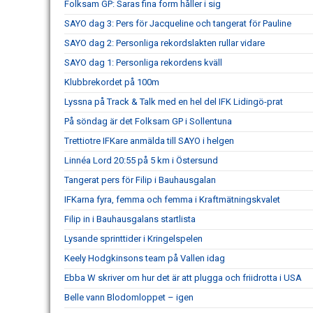
Folksam GP: Saras fina form håller i sig
SAYO dag 3: Pers för Jacqueline och tangerat för Pauline
SAYO dag 2: Personliga rekordslakten rullar vidare
SAYO dag 1: Personliga rekordens kväll
Klubbrekordet på 100m
Lyssna på Track & Talk med en hel del IFK Lidingö-prat
På söndag är det Folksam GP i Sollentuna
Trettiotre IFKare anmälda till SAYO i helgen
Linnéa Lord 20:55 på 5 km i Östersund
Tangerat pers för Filip i Bauhausgalan
IFKarna fyra, femma och femma i Kraftmätningskvalet
Filip in i Bauhausgalans startlista
Lysande sprinttider i Kringelspelen
Keely Hodgkinsons team på Vallen idag
Ebba W skriver om hur det är att plugga och friidrotta i USA
Belle vann Blodomloppet – igen