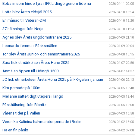
Ebba in som hinderfyra i IFK Lidingö genom tiderna
2026-04-11 00:05
Lotta blev Årets eldsjäl 2025
2026-04-10 16:54
En månad till Veteran-DM
2026-04-10 15:20
37 hälsningar från Nerja
2026-04-10 11:23
Agnes blev Årets ungdomstränare 2025
2026-04-09 21:10
Leonardo femma i Påsksmällen
2026-04-09 09:04
Tor blev Årets Junior- och seniortränare 2025
2026-04-08 10:15
Sara fick utmärkelsen Årets Hane 2025
2026-04-07 22:50
Anmälan öppen till Lidingö 1500!
2026-04-07 14:37
JC fick utmärkelsen Årets Hona 2025 på IFK-galan i januari
2026-04-06 22:13
Kim persade på 100m
2026-04-05 19:48
Mellanie satte tidigt utepers i längd
2026-04-05 19:44
Påskhälsning från Biarritz
2026-04-05 19:00
Vårens tider på Vallen
2026-04-03 16:58
Veronika Kalinina halvmaratonpersade i Berlin
2026-04-02 13:05
Ha en fin påsk!
2026-04-02 07:08