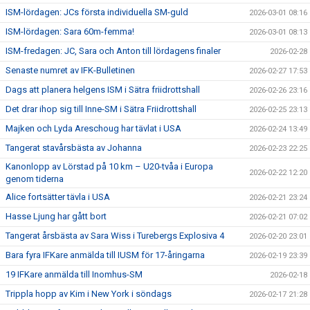
ISM-lördagen: JCs första individuella SM-guld
2026-03-01 08:16
ISM-lördagen: Sara 60m-femma!
2026-03-01 08:13
ISM-fredagen: JC, Sara och Anton till lördagens finaler
2026-02-28
Senaste numret av IFK-Bulletinen
2026-02-27 17:53
Dags att planera helgens ISM i Sätra friidrottshall
2026-02-26 23:16
Det drar ihop sig till Inne-SM i Sätra Friidrottshall
2026-02-25 23:13
Majken och Lyda Areschoug har tävlat i USA
2026-02-24 13:49
Tangerat stavårsbästa av Johanna
2026-02-23 22:25
Kanonlopp av Lörstad på 10 km – U20-tvåa i Europa
2026-02-22 12:20
genom tiderna
Alice fortsätter tävla i USA
2026-02-21 23:24
Hasse Ljung har gått bort
2026-02-21 07:02
Tangerat årsbästa av Sara Wiss i Turebergs Explosiva 4
2026-02-20 23:01
Bara fyra IFKare anmälda till IUSM för 17-åringarna
2026-02-19 23:39
19 IFKare anmälda till Inomhus-SM
2026-02-18
Trippla hopp av Kim i New York i söndags
2026-02-17 21:28