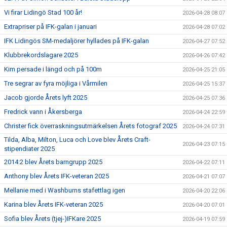
Vi firar Lidingö Stad 100 år!
2026-04-28 08:07
Extrapriser på IFK-galan i januari
2026-04-28 07:02
IFK Lidingös SM-medaljörer hyllades på IFK-galan
2026-04-27 07:52
Klubbrekordslagare 2025
2026-04-26 07:42
Kim persade i längd och på 100m
2026-04-25 21:05
Tre segrar av fyra möjliga i Vårmilen
2026-04-25 15:37
Jacob gjorde Årets lyft 2025
2026-04-25 07:36
Fredrick vann i Åkersberga
2026-04-24 22:59
Christer fick överraskningsutmärkelsen Årets fotograf 2025
2026-04-24 07:31
Tilda, Alba, Milton, Luca och Love blev Årets Craft-
2026-04-23 07:15
stipendiater 2025
2014:2 blev Årets barngrupp 2025
2026-04-22 07:11
Anthony blev Årets IFK-veteran 2025
2026-04-21 07:07
Mellanie med i Washburns stafettlag igen
2026-04-20 22:06
Karina blev Årets IFK-veteran 2025
2026-04-20 07:01
Sofia blev Årets (tjej-)IFKare 2025
2026-04-19 07:59