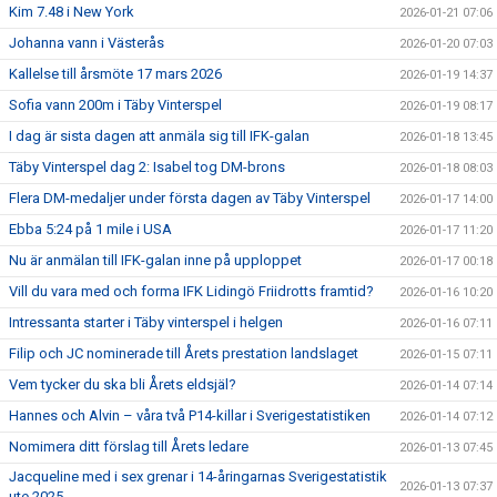
Kim 7.48 i New York
2026-01-21 07:06
Johanna vann i Västerås
2026-01-20 07:03
Kallelse till årsmöte 17 mars 2026
2026-01-19 14:37
Sofia vann 200m i Täby Vinterspel
2026-01-19 08:17
I dag är sista dagen att anmäla sig till IFK-galan
2026-01-18 13:45
Täby Vinterspel dag 2: Isabel tog DM-brons
2026-01-18 08:03
Flera DM-medaljer under första dagen av Täby Vinterspel
2026-01-17 14:00
Ebba 5:24 på 1 mile i USA
2026-01-17 11:20
Nu är anmälan till IFK-galan inne på upploppet
2026-01-17 00:18
Vill du vara med och forma IFK Lidingö Friidrotts framtid?
2026-01-16 10:20
Intressanta starter i Täby vinterspel i helgen
2026-01-16 07:11
Filip och JC nominerade till Årets prestation landslaget
2026-01-15 07:11
Vem tycker du ska bli Årets eldsjäl?
2026-01-14 07:14
Hannes och Alvin – våra två P14-killar i Sverigestatistiken
2026-01-14 07:12
Nomimera ditt förslag till Årets ledare
2026-01-13 07:45
Jacqueline med i sex grenar i 14-åringarnas Sverigestatistik
2026-01-13 07:37
ute 2025