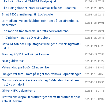
Lilla Lidingöloppet P14/F14: Evelyn sjua!
2025-11-27 07:29
Lilla Lidingöloppet P15/F15: Samuel tvåa och Tilda trea
2025-11-26 08:27
Snart 1500 anmälningar till Luciaspelen
2025-11-25 22:19
Bli medlem i Veteranklubben och kom på luciafirandet 16
2025-11-24 19:01
december
Kort rapport från Svensk Friidrotts höstkonferens
2025-11-23 23:21
1:17 på halvmaran av Olle Lindeberg
2025-11-22 08:43
Sofia, Milton och Filip uttagna till helgens utvecklingsträff i
2025-11-21 14:23
Falun
Torsdag 26/11 klädkväll på kansliet
2025-11-21 07:54
Ni är guld värda!
2025-11-20 11:27
Veterandag på Bosön 29 november
2025-11-19 13:42
I helgen var fem IFKare på läger för Svenska Löpartalanger
2025-11-18 20:50
Grattis grabbar - ni är klara för Lag SM-finalen utan att ens
2025-11-17 13:55
ha tävla om det!!
Glitter – IFK-galans tema
2025-11-16 21:18
Staffan skriver på Friidrottstorget om att friidrotten tappar i
2025-11-15 12:07
antalet utövare