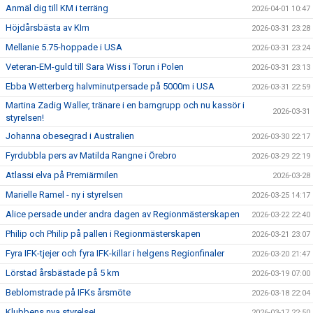
Anmäl dig till KM i terräng
2026-04-01 10:47
Höjdårsbästa av KIm
2026-03-31 23:28
Mellanie 5.75-hoppade i USA
2026-03-31 23:24
Veteran-EM-guld till Sara Wiss i Torun i Polen
2026-03-31 23:13
Ebba Wetterberg halvminutpersade på 5000m i USA
2026-03-31 22:59
Martina Zadig Waller, tränare i en barngrupp och nu kassör i
2026-03-31
styrelsen!
Johanna obesegrad i Australien
2026-03-30 22:17
Fyrdubbla pers av Matilda Rangne i Örebro
2026-03-29 22:19
Atlassi elva på Premiärmilen
2026-03-28
Marielle Ramel - ny i styrelsen
2026-03-25 14:17
Alice persade under andra dagen av Regionmästerskapen
2026-03-22 22:40
Philip och Philip på pallen i Regionmästerskapen
2026-03-21 23:07
Fyra IFK-tjejer och fyra IFK-killar i helgens Regionfinaler
2026-03-20 21:47
Lörstad årsbästade på 5 km
2026-03-19 07:00
Beblomstrade på IFKs årsmöte
2026-03-18 22:04
Klubbens nya styrelse!
2026-03-17 22:50