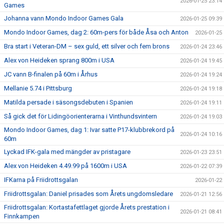
2026-01-25 23:14
Games
Johanna vann Mondo Indoor Games Gala
2026-01-25 09:39
Mondo Indoor Games, dag 2: 60m-pers för både Åsa och Anton
2026-01-25
Bra start i Veteran-DM – sex guld, ett silver och fem brons
2026-01-24 23:46
Alex von Heideken sprang 800m i USA
2026-01-24 19:45
JC vann B-finalen på 60m i Århus
2026-01-24 19:24
Mellanie 5.74 i Pittsburg
2026-01-24 19:18
Matilda persade i säsongsdebuten i Spanien
2026-01-24 19:11
Så gick det för Lidingöorienterarna i Vinthundsvintern
2026-01-24 19:03
Mondo Indoor Games, dag 1: Ivar satte P17-klubbrekord på
2026-01-24 10:16
60m
Lyckad IFK-gala med mängder av pristagare
2026-01-23 23:51
Alex von Heideken 4.49.99 på 1600m i USA
2026-01-22 07:39
IFKarna på Friidrottsgalan
2026-01-22
Friidrottsgalan: Daniel prisades som Årets ungdomsledare
2026-01-21 12:56
Friidrottsgalan: Kortastafettlaget gjorde Årets prestation i
2026-01-21 08:41
Finnkampen