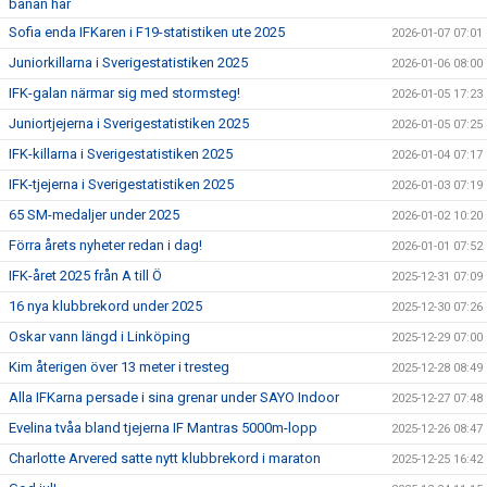
banan här
Sofia enda IFKaren i F19-statistiken ute 2025
2026-01-07 07:01
Juniorkillarna i Sverigestatistiken 2025
2026-01-06 08:00
IFK-galan närmar sig med stormsteg!
2026-01-05 17:23
Juniortjejerna i Sverigestatistiken 2025
2026-01-05 07:25
IFK-killarna i Sverigestatistiken 2025
2026-01-04 07:17
IFK-tjejerna i Sverigestatistiken 2025
2026-01-03 07:19
65 SM-medaljer under 2025
2026-01-02 10:20
Förra årets nyheter redan i dag!
2026-01-01 07:52
IFK-året 2025 från A till Ö
2025-12-31 07:09
16 nya klubbrekord under 2025
2025-12-30 07:26
Oskar vann längd i Linköping
2025-12-29 07:00
Kim återigen över 13 meter i tresteg
2025-12-28 08:49
Alla IFKarna persade i sina grenar under SAYO Indoor
2025-12-27 07:48
Evelina tvåa bland tjejerna IF Mantras 5000m-lopp
2025-12-26 08:47
Charlotte Arvered satte nytt klubbrekord i maraton
2025-12-25 16:42