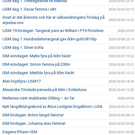
IJSM dag 1: Trestegssilver till Matilda
2026-03-09 23:31
IJSM dag 1: Oscar femma i vikt
2026-03-09 23:15
Snart är det årsmöte och här är valberedningens förslag på
2026-03-09 16:02
styrelse mm
IJSM-19-lördagen: Tangerat pers av William i P19-försöken
2026-03-09
IJSM dag 1: Hundradelsmarginal gav 60m-guld till Filip
2026-03-08 23:14
IJSM dag 1: Silver-Sofia
2026-03-08 23:12
ISM-söndagen: Malte fyra på 60m häck!
2026-03-07 10:52
ISM-söndagen: Simon femma på 200m
2026-03-06 10:51
ISM-söndagen: Matilda fyra på 60m häck!
2026-03-05 10:12
Alex höjdfyra i USM17
2026-03-04 18:33
Alexandre Trindade persade på 60m i Sollentuna
2026-03-04 13:30
Mellanies näst snabbaste 200ing – so far
2026-03-04
Nytt längdklubgrekord av Alice Lindgren Engelblom i USA
2026-03-03 21:34
ISM-lördagen: Anton längd-femma!
2026-03-03 08:14
ISM-lördagen: Johanna stav-femma!
2026-03-02 09:00
Dagens IFKare i ISM
2026-03-01 09:50