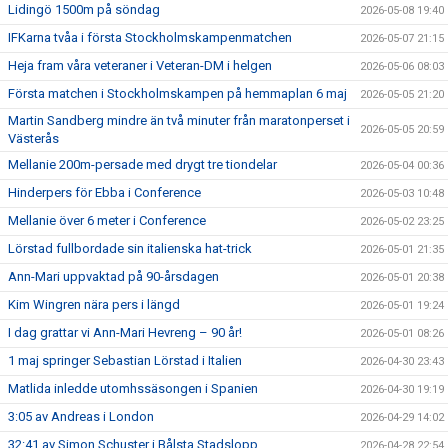
Lidingö 1500m på söndag
2026-05-08 19:40
IFKarna tvåa i första Stockholmskampenmatchen
2026-05-07 21:15
Heja fram våra veteraner i Veteran-DM i helgen
2026-05-06 08:03
Första matchen i Stockholmskampen på hemmaplan 6 maj
2026-05-05 21:20
Martin Sandberg mindre än två minuter från maratonperset i
2026-05-05 20:59
Västerås
Mellanie 200m-persade med drygt tre tiondelar
2026-05-04 00:36
Hinderpers för Ebba i Conference
2026-05-03 10:48
Mellanie över 6 meter i Conference
2026-05-02 23:25
Lörstad fullbordade sin italienska hat-trick
2026-05-01 21:35
Ann-Mari uppvaktad på 90-årsdagen
2026-05-01 20:38
Kim Wingren nära pers i längd
2026-05-01 19:24
I dag grattar vi Ann-Mari Hevreng – 90 år!
2026-05-01 08:26
1 maj springer Sebastian Lörstad i Italien
2026-04-30 23:43
Matlida inledde utomhssäsongen i Spanien
2026-04-30 19:19
3:05 av Andreas i London
2026-04-29 14:02
32:41 av Simon Schuster i Bålsta Stadslopp
2026-04-28 22:54