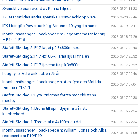
2026-05-21 11:47
Svenskt veteranrekord av Karina Liljedal
2026-05-21 11:33
14.34 i Matildas andra spanska 100m-häcklopp 2026
2026-05-20 22:46
IFK Lidingös Power-ranking: Vinterns 10 tyngsta namn
2026-05-19 07:44
Inomhussäsongen i backspegeln: Ungdomarna tar för sig
2026-05-18 07:20
– P14 till F16
Stafett-SM dag 2: P17-laget på 3x800m sexa
2026-05-17 20:48
Stafett-SM dag 2: P17 4x100-killarna sjua i finalen
2026-05-17 20:32
Stafett-SM dag 2: F17-tjejerna tia på 3x800m
2026-05-17 20:22
I dag fyller Veteranklubben 75 år
2026-05-17 09:46
Inomhussäsongen i backspegeln: Alex fyra och Matilda
2026-05-17 07:04
femma i P17/F1
Stafett-SM dag 1: Fyra i tidernas första medeldistans-
2026-05-17 00:38
medley
Stafett-SM dag 1: Brons till sprinttjejerna på nytt
2026-05-16 22:54
klubbrekord
Stafett-SM dag 1: Tredje raka 4x100m-guldet
2026-05-16 22:34
Inomhussäsongen i backspegeln: William, Jonas och Alba
2026-05-16 07:00
representerar P19/F19