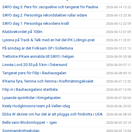
SAYO dag 3: Pers för Jacqueline och tangerat för Pauline
2026-06-14 15:22
SAYO dag 2: Personliga rekordslakten rullar vidare
2026-06-13 23:36
SAYO dag 1: Personliga rekordens kväll
2026-06-12 22:59
Klubbrekordet på 100m
2026-06-12 07:09
Lyssna på Track & Talk med en hel del IFK Lidingö-prat
2026-06-11 23:01
På söndag är det Folksam GP i Sollentuna
2026-06-10 21:13
Trettiotre IFKare anmälda till SAYO i helgen
2026-06-09 20:58
Linnéa Lord 20:55 på 5 km i Östersund
2026-06-09 07:11
Tangerat pers för Filip i Bauhausgalan
2026-06-08 00:10
IFKarna fyra, femma och femma i Kraftmätningskvalet
2026-06-07 12:32
Filip in i Bauhausgalans startlista
2026-06-07 12:09
Lysande sprinttider i Kringelspelen
2026-06-07 00:04
Keely Hodgkinsons team på Vallen idag
2026-06-06 23:02
Ebba W skriver om hur det är att plugga och friidrotta i USA
2026-06-06 08:54
Belle vann Blodomloppet – igen
2026-06-05 23:14
Sommaridrottsskolan
2026-06-05 13:04