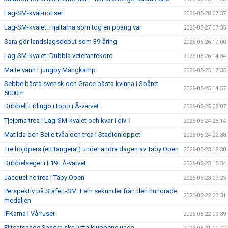
Lag-SM-kval-notiser
2026-05-28 07:37
Lag-SM-kvalet: Hjältarna som tog en poäng var
2026-05-27 07:35
Sara gör landslagsdebut som 39-åring
2026-05-26 17:00
Lag-SM-kvalet: Dubbla veteranrekord
2026-05-26 14:34
Malte vann Ljungby Mångkamp
2026-05-25 17:35
Sebbe bästa svensk och Grace bästa kvinna i Spåret
2026-05-25 14:57
5000m
Dubbelt Lidingö i topp i Å-varvet
2026-05-25 08:07
Tjejerna trea i Lag-SM-kvalet och kvar i div 1
2026-05-24 23:14
Matilda och Belle tvåa och trea i Stadionloppet
2026-05-24 22:38
Tre höjdpers (ett tangerat) under andra dagen av Täby Open
2026-05-23 18:30
Dubbelseger i F19 i Å-varvet
2026-05-23 15:34
Jacqueline trea i Täby Open
2026-05-23 09:25
Perspektiv på Stafett-SM: Fem sekunder från den hundrade
2026-05-22 23:31
medaljen
IFKarna i Vårruset
2026-05-22 09:39
Elitsatsande Sandra ska lyfta klubbens unga