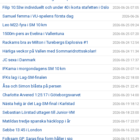
Filip 10.53w individuellt och under 40 i korta stafetten i Oslo
2026-06-26 07:05
Samuel femma i VU-spelens första dag
2026-06-26
Leo M22-fyra i SM 10 km
2026-06-25 09:24
1500m-pers av Evelina i Vallentuna
2026-06-25 07:20
Rackarns bra av Milton i Turebergs Explosiva #1
2026-06-24 12:54
Härliga veckor på Vallen med Sommaridrottsskolan!
2026-06-24 11:34
JC sexa i Danmark
2026-06-23 17:37
IFKarna i morgondagens SM 10 km
2026-06-23 07:14
IFKs lag i Lag-SM-finalen
2026-06-22 18:00
Åsa och Simon blåsta på persen
2026-06-21 22:41
Charlotte Arvered 1:25:17 i Göteborgsvarvet
2026-06-20 14:00
Nästa helg är det Lag-SM-final i Karlstad
2026-06-19 18:12
Sebastian Lörstad uttagen till Junior-VM
2026-06-18 23:00
Matildas tredje spanska häcklopp i år
2026-06-17 23:07
Sebbe 13:45 i London
2026-06-16 23:20
Folksam GP: Saras fina form håller i sig
2026-06-15 15:29