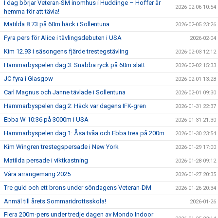
I dag börjar Veteran-SM inomhus i Huddinge – Hoffer är
2026-02-06 10:54
hemma för att tävla!
Matilda 8.73 på 60m häck i Sollentuna
2026-02-05 23:26
Fyra pers för Alice i tävlingsdebuten i USA
2026-02-04
Kim 12.93 i säsongens fjärde trestegstävling
2026-02-03 12:12
Hammarbyspelen dag 3: Snabba ryck på 60m slätt
2026-02-02 15:33
JC fyra i Glasgow
2026-02-01 13:28
Carl Magnus och Janne tävlade i Sollentuna
2026-02-01 09:30
Hammarbyspelen dag 2: Häck var dagens IFK-gren
2026-01-31 22:37
Ebba W 10:36 på 3000m i USA
2026-01-31 21:30
Hammarbyspelen dag 1: Åsa tvåa och Ebba trea på 200m
2026-01-30 23:54
Kim Wingren trestegspersade i New York
2026-01-29 17:00
Matilda persade i viktkastning
2026-01-28 09:12
Våra arrangemang 2025
2026-01-27 20:35
Tre guld och ett brons under söndagens Veteran-DM
2026-01-26 20:34
Anmäl till årets Sommaridrottsskola!
2026-01-26
Flera 200m-pers under tredje dagen av Mondo Indoor