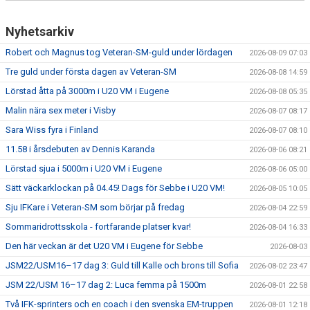
Nyhetsarkiv
Robert och Magnus tog Veteran-SM-guld under lördagen
2026-08-09 07:03
Tre guld under första dagen av Veteran-SM
2026-08-08 14:59
Lörstad åtta på 3000m i U20 VM i Eugene
2026-08-08 05:35
Malin nära sex meter i Visby
2026-08-07 08:17
Sara Wiss fyra i Finland
2026-08-07 08:10
11.58 i årsdebuten av Dennis Karanda
2026-08-06 08:21
Lörstad sjua i 5000m i U20 VM i Eugene
2026-08-06 05:00
Sätt väckarklockan på 04.45! Dags för Sebbe i U20 VM!
2026-08-05 10:05
Sju IFKare i Veteran-SM som börjar på fredag
2026-08-04 22:59
Sommaridrottsskola - fortfarande platser kvar!
2026-08-04 16:33
Den här veckan är det U20 VM i Eugene för Sebbe
2026-08-03
JSM22/USM16–17 dag 3: Guld till Kalle och brons till Sofia
2026-08-02 23:47
JSM 22/USM 16–17 dag 2: Luca femma på 1500m
2026-08-01 22:58
Två IFK-sprinters och en coach i den svenska EM-truppen
2026-08-01 12:18