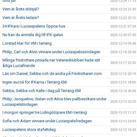
God jul!
2025-12-24 11:15
Vem är årets eldsjäl?
2025-12-23 21:39
Vem är Årets ledare?
2025-12-22 22:15
34 IFKare i Luciaspelens Öppna hus
2025-12-21 07:54
Nu kan du anmäla dig till IFK-galan
2025-12-20 07:49
Lörstad klar för VM i terräng
2025-12-19 09:48
Philip, Carl och Alvin vinnare under Luciaspelssöndagen
2025-12-18 23:50
Många friidrottare prisade när Veteranklubben hade sitt
2025-12-17 22:55
årliga Luciafirande
Läs om Daniel, Sebbe och de andra på Friidrottaren.com
2025-12-16 20:19
Ingen succé för IFKarna i Terräng-EM
2025-12-15 18:05
Sebbe, Sebbe och Kalle i dag på Terräng-EM
2025-12-14 06:04
Philip, Jacqueline, Sixten och Alice blev pallbesökare under
2025-12-13 20:29
Luciaspelslördagen
I morgon springer tre Lidingölöpare EM i terräng
2025-12-13 11:57
Sofia och Adam vinnare under Luciaspelsfredagen
2025-12-12 23:03
Luciaspelens stora stafettdag
2025-12-12 10:29