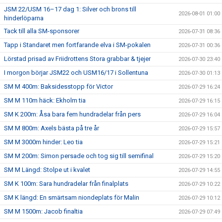
JSM 22/USM 16–17 dag 1: Silver och brons till
2026-08-01 01:00
hinderlöparna
Tack till alla SM-sponsorer
2026-07-31 08:36
Tapp i Standaret men fortfarande elva i SM-pokalen
2026-07-31 00:36
Lörstad prisad av Friidrottens Stora grabbar & tjejer
2026-07-30 23:40
I morgon börjar JSM22 och USM16/17 i Sollentuna
2026-07-30 01:13
SM M 400m: Baksidesstopp för Victor
2026-07-29 16:24
SM M 110m häck: Ekholm tia
2026-07-29 16:15
SM K 200m: Åsa bara fem hundradelar från pers
2026-07-29 16:04
SM M 800m: Axels bästa på tre år
2026-07-29 15:57
SM M 3000m hinder: Leo tia
2026-07-29 15:21
SM M 200m: Simon persade och tog sig till semifinal
2026-07-29 15:20
SM M Längd: Stolpe ut i kvalet
2026-07-29 14:55
SM K 100m: Sara hundradelar från finalplats
2026-07-29 10:22
SM K längd: En smärtsam niondeplats för Malin
2026-07-29 10:12
SM M 1500m: Jacob finaltia
2026-07-29 07:49