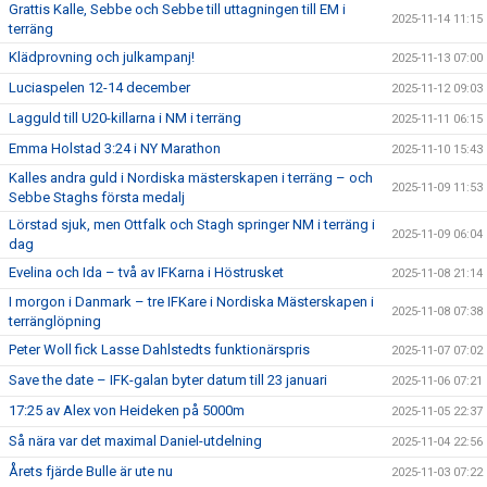
Grattis Kalle, Sebbe och Sebbe till uttagningen till EM i
2025-11-14 11:15
terräng
Klädprovning och julkampanj!
2025-11-13 07:00
Luciaspelen 12-14 december
2025-11-12 09:03
Lagguld till U20-killarna i NM i terräng
2025-11-11 06:15
Emma Holstad 3:24 i NY Marathon
2025-11-10 15:43
Kalles andra guld i Nordiska mästerskapen i terräng – och
2025-11-09 11:53
Sebbe Staghs första medalj
Lörstad sjuk, men Ottfalk och Stagh springer NM i terräng i
2025-11-09 06:04
dag
Evelina och Ida – två av IFKarna i Höstrusket
2025-11-08 21:14
I morgon i Danmark – tre IFKare i Nordiska Mästerskapen i
2025-11-08 07:38
terränglöpning
Peter Woll fick Lasse Dahlstedts funktionärspris
2025-11-07 07:02
Save the date – IFK-galan byter datum till 23 januari
2025-11-06 07:21
17:25 av Alex von Heideken på 5000m
2025-11-05 22:37
Så nära var det maximal Daniel-utdelning
2025-11-04 22:56
Årets fjärde Bulle är ute nu
2025-11-03 07:22