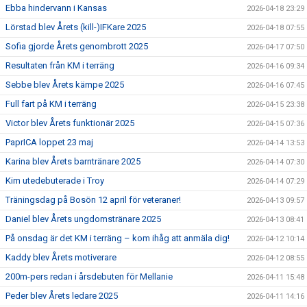
Ebba hindervann i Kansas
2026-04-18 23:29
Lörstad blev Årets (kill-)IFKare 2025
2026-04-18 07:55
Sofia gjorde Årets genombrott 2025
2026-04-17 07:50
Resultaten från KM i terräng
2026-04-16 09:34
Sebbe blev Årets kämpe 2025
2026-04-16 07:45
Full fart på KM i terräng
2026-04-15 23:38
Victor blev Årets funktionär 2025
2026-04-15 07:36
PaprICA loppet 23 maj
2026-04-14 13:53
Karina blev Årets barntränare 2025
2026-04-14 07:30
Kim utedebuterade i Troy
2026-04-14 07:29
Träningsdag på Bosön 12 april för veteraner!
2026-04-13 09:57
Daniel blev Årets ungdomstränare 2025
2026-04-13 08:41
På onsdag är det KM i terräng – kom ihåg att anmäla dig!
2026-04-12 10:14
Kaddy blev Årets motiverare
2026-04-12 08:55
200m-pers redan i årsdebuten för Mellanie
2026-04-11 15:48
Peder blev Årets ledare 2025
2026-04-11 14:16