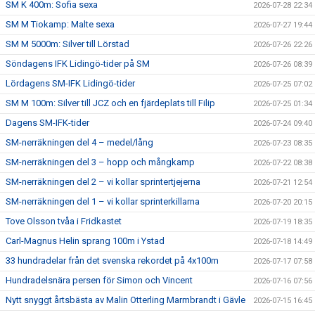
SM K 400m: Sofia sexa
2026-07-28 22:34
SM M Tiokamp: Malte sexa
2026-07-27 19:44
SM M 5000m: Silver till Lörstad
2026-07-26 22:26
Söndagens IFK Lidingö-tider på SM
2026-07-26 08:39
Lördagens SM-IFK Lidingö-tider
2026-07-25 07:02
SM M 100m: Silver till JCZ och en fjärdeplats till Filip
2026-07-25 01:34
Dagens SM-IFK-tider
2026-07-24 09:40
SM-nerräkningen del 4 – medel/lång
2026-07-23 08:35
SM-nerräkningen del 3 – hopp och mångkamp
2026-07-22 08:38
SM-nerräkningen del 2 – vi kollar sprintertjejerna
2026-07-21 12:54
SM-nerräkningen del 1 – vi kollar sprinterkillarna
2026-07-20 20:15
Tove Olsson tvåa i Fridkastet
2026-07-19 18:35
Carl-Magnus Helin sprang 100m i Ystad
2026-07-18 14:49
33 hundradelar från det svenska rekordet på 4x100m
2026-07-17 07:58
Hundradelsnära persen för Simon och Vincent
2026-07-16 07:56
Nytt snyggt årtsbästa av Malin Otterling Marmbrandt i Gävle
2026-07-15 16:45