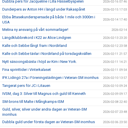
Dubbla pers för Jacqueline i Lilla Hässelbyspelen
2026-02-16 07:46
Dunderpers av Anton HH i längd under Rakaspåret
2026-02-15 17:03
Ebba åttasekunderspersade på både 1 mile och 3000m i
2026-02-14 17:40
USA
Melina ny ansvarig på vårt sommarläger!
2026-02-14
Längdklubbrekord i K22 av Alice Lindgren
2026-02-13 23:20
Kalle och Sebbe långt fram i Nordirland
2026-02-12 23:58
Kalle och Sebbe tävlar i Nordirland på torsdagskvällen
2026-02-11 21:57
Nytt säsoongsbästa i höjd av Kim i New York.
2026-02-11 14:21
Fina sprinttider i Vinterkalaset
2026-02-11 09:54
IFK Lidingö 27a i Föreningstävlingen i Veteran-SM inomhus
2026-02-10 13:57
Tangerat pers för JC i Litauen
2026-02-10 09:24
IVSM, dag 3: Silver till Magnus och guld till Kenneth
2026-02-09 09:17
SM-brons till Malte i Mångkamps-ISM
2026-02-08 22:40
Guld, silver, silver under andra dagen av Veteran-SM
2026-02-07 23:48
inomhus
Dubbla guld under första dagen av Veteran-SM inomhus
2026-02-06 23:50