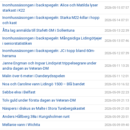
Inomhussäsongen i backspegeln: Alice och Matilda lyser
2026-05-15 07:57
starkast i K22
Inomhussäsongen i backspegeln: Starka M22-killar i hopp
2026-05-14 07:51
och kast
Åtta lag anmälda till Stafett-SM i Sollentuna
2026-05-13 22:39
Inomhussäsongen i backspegeln: Mångsidiga Lidingötjejer
2026-05-13 07:46
i seniorstatistiken
Inomhussäsongen i backspegeln: JC i topp bland 60m-
2026-05-12 07:39
herrarna
Janne Engman och Ingvar Lindqvist trippelsegrare under
2026-05-11 13:25
andra dagen av Veteran-DM
Malin över 6 meter i Danderydsspelen
2026-05-11 12:01
Noa och Caroline vann Lidingö 1500 – Blå bandet
2026-05-10 16:52
Sebbe elva i Belfast
2026-05-09 22:23
Tolv guld under första dagen av Veteran-DM
2026-05-09 21:13
Näspers i diskus av Malte i Stora Turebergskastet
2026-05-09 21:03
Anders Hållberg 38a i Kungsholmen runt
2026-05-09 20:51
Mellanie vann i Wichita
2026-05-09 09:40