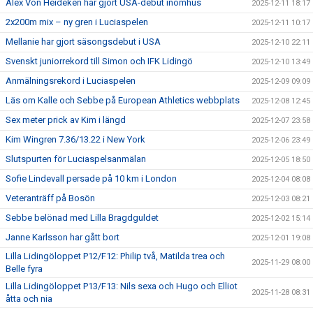
Alex Von Heideken har gjort USA-debut inomhus
2025-12-11 18:17
2x200m mix – ny gren i Luciaspelen
2025-12-11 10:17
Mellanie har gjort säsongsdebut i USA
2025-12-10 22:11
Svenskt juniorrekord till Simon och IFK Lidingö
2025-12-10 13:49
Anmälningsrekord i Luciaspelen
2025-12-09 09:09
Läs om Kalle och Sebbe på European Athletics webbplats
2025-12-08 12:45
Sex meter prick av Kim i längd
2025-12-07 23:58
Kim Wingren 7.36/13.22 i New York
2025-12-06 23:49
Slutspurten för Luciaspelsanmälan
2025-12-05 18:50
Sofie Lindevall persade på 10 km i London
2025-12-04 08:08
Veteranträff på Bosön
2025-12-03 08:21
Sebbe belönad med Lilla Bragdguldet
2025-12-02 15:14
Janne Karlsson har gått bort
2025-12-01 19:08
Lilla Lidingöloppet P12/F12: Philip två, Matilda trea och
2025-11-29 08:00
Belle fyra
Lilla Lidingöloppet P13/F13: Nils sexa och Hugo och Elliot
2025-11-28 08:31
åtta och nia