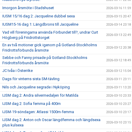
Imorgon årsmöte i Stadshuset
2026-03-16 11:59
IUSM 15/16 dag 2: Jacqueline dubbel sexa
2026-03-15 20:47
IUSM15-16 dag 1: Längdbrons till Jacqueline
2026-03-14 23:18
Vad vill föreningarna använda Förbundet till?, undrar Curt
2026-03-13 22:49
Högberg på Friidrottstorget
En av två motioner gick igenom på Gotland-Stockholms
2026-03-12 20:38
Friidrottsförbunds årsmöte
Sebbe och Fanny prisade på Gotland-Stockholms
2026-03-12 18:49
Friidrottsförbunds årsmöte
JC tvåa i Österrike
2026-03-12 15:04
Dags för vinterns sista SM-tävling
2026-03-11 23:11
Nils och Jacqueline segrade i Nyköping
2026-03-11 13:20
IJSM dag 2: Andra silvermedaljen för Matilda
2026-03-10 23:33
IJSM dag 2: Sofia femma på 400m
2026-03-10 23:27
IJSM-19-söndagen: Atlassi 1500m-femma
2026-03-10 23:17
IJSM dag 2: Anton och Oscar längdfemma och längdsexa
2026-03-10 23:15
plus kulsexa