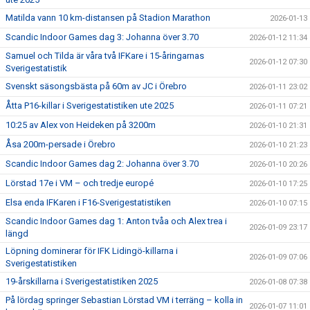
Matilda vann 10 km-distansen på Stadion Marathon
2026-01-13
Scandic Indoor Games dag 3: Johanna över 3.70
2026-01-12 11:34
Samuel och Tilda är våra två IFKare i 15-åringarnas
2026-01-12 07:30
Sverigestatistik
Svenskt säsongsbästa på 60m av JC i Örebro
2026-01-11 23:02
Åtta P16-killar i Sverigestatistiken ute 2025
2026-01-11 07:21
10:25 av Alex von Heideken på 3200m
2026-01-10 21:31
Åsa 200m-persade i Örebro
2026-01-10 21:23
Scandic Indoor Games dag 2: Johanna över 3.70
2026-01-10 20:26
Lörstad 17e i VM – och tredje europé
2026-01-10 17:25
Elsa enda IFKaren i F16-Sverigestatistiken
2026-01-10 07:15
Scandic Indoor Games dag 1: Anton tvåa och Alex trea i
2026-01-09 23:17
längd
Löpning dominerar för IFK Lidingö-killarna i
2026-01-09 07:06
Sverigestatistiken
19-årskillarna i Sverigestatistiken 2025
2026-01-08 07:38
På lördag springer Sebastian Lörstad VM i terräng – kolla in
2026-01-07 11:01