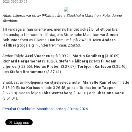
2026-05-30 23:05
Adam Liljeros var en av IFKarna i årets Stockholm Marathon. Foto: Janne
Åkerblom
Till vardags är han orienterare, men nu har det också blivit ett par bra
distanslopp för honom. I lördagens Stockholm Marathon var
Simon
Schuster
först av IFKarna. Han kom i mål på 2:47:18. Även
Anders
Hållberg
togs sig in under tre timmar. 2:58:50.
Sedan följde
Axel Vaerneus
på 3:09:21,
Martin Sandberg
(3:10:09),
Richard Pergamenet
(3:10:26),
Stefan Hållberg
(3:14:31),
Adam
Liljeros
(3:23:56),
Niclas Preber
(3:27:57),
Torbjörn Karlsson
(3:35:46)
och
Stefan Brehammar
(3:37:41).
Snabbast av IFK-tjejerna var styrelseledamoten
Marielle Ramel
som hade
3:18:40.
Ebba Karlsson
hade 3:26:48, precis före I
sabelle Tapper
(3:27:18). Sedan följde
Ebba Wetterberg
(3:41:01) och
Charlotte Kane
(3:51:04).
Resultat Stockholm Marathon, lördag 30 maj 2026