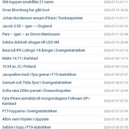
SM-truppen innehåller 21 namn
2026-07-15 07:11
Orvar Blomberg har gått bort
2026-07-14 18:20
Johan Nordenson ensam IFKare i Tumbasprinten
2026-07-13 07:17
Jacob 3:50 – igen – i England
2026-07-12 07:59
Pers – igen – av Simon Martinsson
2026-07-11 07:48
Sebbe dubbelt uttagen till U20 VM
2026-07-10 20:08
Bara två IFK Lidingö-14-åringar i Sverigestatistiken
2026-07-10 07:14
Malte 14.71 i Karlstad
2026-07-09 13:19
10.34 av JC i Finland
2026-07-09 13:03
Jacqueline med i fyra grenar i F15-statistiken
2026-07-09 07:07
Samuel och Tilda fyror i Sverigestatistiken
2026-07-08 07:23
Sofia nära 200m-perset i Öresundsspelen
2026-07-07 23:39
Fyra IFKare anmälda till morgondagens Folksam GP i
2026-07-07 07:55
Karlstad
P17-topparna i Sverigestatistiken
2026-07-07 07:49
Albin vann höjden i Uppsala
2026-07-06 21:28
Sebbe i topp i P19-statistiken
2026-07-06 07:43