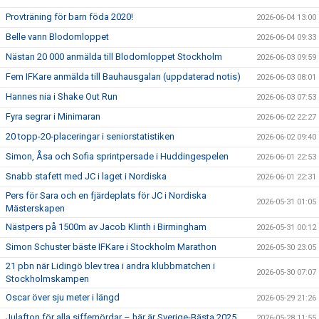
Provträning för barn föda 2020!
2026-06-04 13:00
Belle vann Blodomloppet
2026-06-04 09:33
Nästan 20 000 anmälda till Blodomloppet Stockholm
2026-06-03 09:59
Fem IFKare anmälda till Bauhausgalan (uppdaterad notis)
2026-06-03 08:01
Hannes nia i Shake Out Run
2026-06-03 07:53
Fyra segrar i Minimaran
2026-06-02 22:27
20 topp-20-placeringar i seniorstatistiken
2026-06-02 09:40
Simon, Åsa och Sofia sprintpersade i Huddingespelen
2026-06-01 22:53
Snabb stafett med JC i laget i Nordiska
2026-06-01 22:31
Pers för Sara och en fjärdeplats för JC i Nordiska
2026-05-31 01:05
Mästerskapen
Nästpers på 1500m av Jacob Klinth i Birmingham
2026-05-31 00:12
Simon Schuster bäste IFKare i Stockholm Marathon
2026-05-30 23:05
21 pbn när Lidingö blev trea i andra klubbmatchen i
2026-05-30 07:07
Stockholmskampen
Oscar över sju meter i längd
2026-05-29 21:26
Julafton för alla siffernördar – här är Sverige-Bästa 2025
2026-05-28 11:55