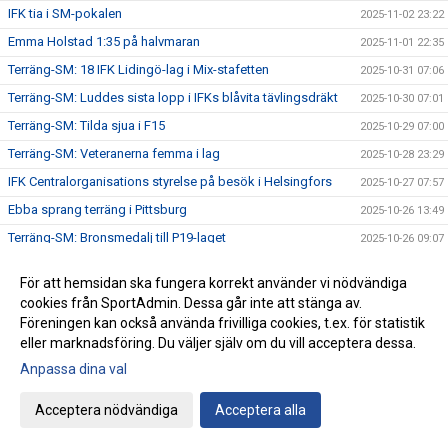
IFK tia i SM-pokalen
2025-11-02 23:22
Emma Holstad 1:35 på halvmaran
2025-11-01 22:35
Terräng-SM: 18 IFK Lidingö-lag i Mix-stafetten
2025-10-31 07:06
Terräng-SM: Luddes sista lopp i IFKs blåvita tävlingsdräkt
2025-10-30 07:01
Terräng-SM: Tilda sjua i F15
2025-10-29 07:00
Terräng-SM: Veteranerna femma i lag
2025-10-28 23:29
IFK Centralorganisations styrelse på besök i Helsingfors
2025-10-27 07:57
Ebba sprang terräng i Pittsburg
2025-10-26 13:49
Terräng-SM: Bronsmedalj till P19-laget
2025-10-26 09:07
Janne skriver om skolidrottsplatser
2025-10-25 22:07
För att hemsidan ska fungera korrekt använder vi nödvändiga
Terräng-SM: Kassaskåpssäkert P19-guld till Kalle
2025-10-25 22:00
cookies från SportAdmin. Dessa går inte att stänga av.
Terräng-SM: Silver till Nina i K55
Föreningen kan också använda frivilliga cookies, t.ex. för statistik
2025-10-24 09:24
eller marknadsföring. Du väljer själv om du vill acceptera dessa.
Terräng-SM: Veteran-silver till Kenneth Gysing
2025-10-23 08:03
Anpassa dina val
Vilka fantastiska funktionärer vi har!
2025-10-22 21:19
Terräng-SM: Dubbelt i lagtävlingen i P17
2025-10-22 12:42
Acceptera nödvändiga
Acceptera alla
Stark trio juniorlöpare från IFK i Nordiska mästerskapen i
2025-10-22 08:33