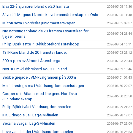
Elva 22-årsjuniorer bland de 20 främsta
2026-07-05 17:30
Silver till Magnus i Nordiska veteranmästerskapen i Oslo
2026-07-05 11:48
Milton sexa i Nordiska juniormästerskapen
2026-07-05 09:37
Nio noteringar bland de 20 främsta i statistiken för
2026-07-04 21:44
tjejseniorerna
Philip Björk satte P13-klubbrekord i stavhopp
2026-07-04 16:11
13 IFKare bland de 20 främsta i landet
2026-07-03 23:12
200m-pers av Simon i Åkersberga
2026-07-03 20:44
Nytt 100m-klubbrekord av JC i Finland
2026-07-02 13:46
Sebbe grejade JVM-kvalgränsen på 3000m
2026-07-01 07:43
Malin trestegstrea i Världsungdomsspelsdagen
2026-06-30 22:07
Cooper och Atlassi med i helgens Nordiska
2026-06-30 20:50
Juniorlandskamp
Philip Björk tvåa i Världsungdomsspelen
2026-06-29 21:37
IFK Lidingö sjua i Lag-SM-finalen
2026-06-28 19:07
Sexa halvvägs i Lag-SM-finalen
2026-06-27 23:09
Love vann hinder i Världsungdomsspelen
2026-06-26 23:53