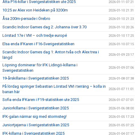
Åtta P16-killar i Sverigestatistiken ute 2025
2026-01-11 07:21
10:25 av Alex von Heideken på 3200m
2026-01-10 21:31
Åsa 200m-persade i Örebro
2026-01-10 21:23
Scandic Indoor Games dag 2: Johanna över 3.70
2026-01-10 20:26
Lörstad 17e i VM – och tredje europé
2026-01-10 17:25
Elsa enda IFKaren i F16-Sverigestatistiken
2026-01-10 07:15
Scandic Indoor Games dag 1: Anton tvåa och Alex trea i
2026-01-09 23:17
längd
Löpning dominerar för IFK Lidingö-killarna i
2026-01-09 07:06
Sverigestatistiken
19-årskillarna i Sverigestatistiken 2025
2026-01-08 07:38
På lördag springer Sebastian Lörstad VM i terräng – kolla in
2026-01-07 11:01
banan här
Sofia enda IFKaren i F19-statistiken ute 2025
2026-01-07 07:01
Juniorkillarna i Sverigestatistiken 2025
2026-01-06 08:00
IFK-galan närmar sig med stormsteg!
2026-01-05 17:23
Juniortjejerna i Sverigestatistiken 2025
2026-01-05 07:25
IFK-killarna i Sverigestatistiken 2025
2026-01-04 07:17