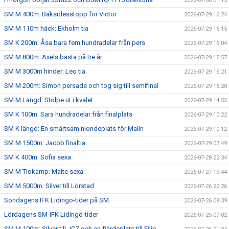
2026-07-30 01:13
SM M 400m: Baksidesstopp för Victor
2026-07-29 16:24
SM M 110m häck: Ekholm tia
2026-07-29 16:15
SM K 200m: Åsa bara fem hundradelar från pers
2026-07-29 16:04
SM M 800m: Axels bästa på tre år
2026-07-29 15:57
SM M 3000m hinder: Leo tia
2026-07-29 15:21
SM M 200m: Simon persade och tog sig till semifinal
2026-07-29 15:20
SM M Längd: Stolpe ut i kvalet
2026-07-29 14:55
SM K 100m: Sara hundradelar från finalplats
2026-07-29 10:22
SM K längd: En smärtsam niondeplats för Malin
2026-07-29 10:12
SM M 1500m: Jacob finaltia
2026-07-29 07:49
SM K 400m: Sofia sexa
2026-07-28 22:34
SM M Tiokamp: Malte sexa
2026-07-27 19:44
SM M 5000m: Silver till Lörstad
2026-07-26 22:26
Söndagens IFK Lidingö-tider på SM
2026-07-26 08:39
Lördagens SM-IFK Lidingö-tider
2026-07-25 07:02
SM M 100m: Silver till JCZ och en fjärdeplats till Filip