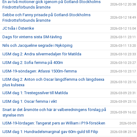
En av två motioner gick igenom på Gotland-Stockholms
2026-03-12 20:38
Friidrottsförbunds årsmöte
Sebbe och Fanny prisade på Gotland-Stockholms
2026-03-12 18:49
Friidrottsförbunds årsmöte
JC tvåa i Österrike
2026-03-12 15:04
Dags för vinterns sista SM-tävling
2026-03-11 23:11
Nils och Jacqueline segrade i Nyköping
2026-03-11 13:20
IJSM dag 2: Andra silvermedaljen för Matilda
2026-03-10 23:33
IJSM dag 2: Sofia femma på 400m
2026-03-10 23:27
IJSM-19-söndagen: Atlassi 1500m-femma
2026-03-10 23:17
IJSM dag 2: Anton och Oscar längdfemma och längdsexa
2026-03-10 23:15
plus kulsexa
IJSM dag 1: Trestegssilver till Matilda
2026-03-09 23:31
IJSM dag 1: Oscar femma i vikt
2026-03-09 23:15
Snart är det årsmöte och här är valberedningens förslag på
2026-03-09 16:02
styrelse mm
IJSM-19-lördagen: Tangerat pers av William i P19-försöken
2026-03-09
IJSM dag 1: Hundradelsmarginal gav 60m-guld till Filip
2026-03-08 23:14