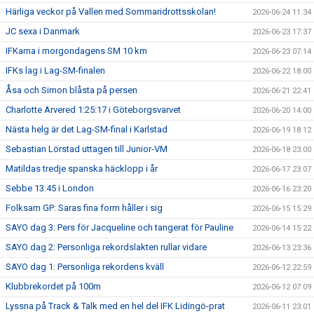
Härliga veckor på Vallen med Sommaridrottsskolan!
2026-06-24 11:34
JC sexa i Danmark
2026-06-23 17:37
IFKarna i morgondagens SM 10 km
2026-06-23 07:14
IFKs lag i Lag-SM-finalen
2026-06-22 18:00
Åsa och Simon blåsta på persen
2026-06-21 22:41
Charlotte Arvered 1:25:17 i Göteborgsvarvet
2026-06-20 14:00
Nästa helg är det Lag-SM-final i Karlstad
2026-06-19 18:12
Sebastian Lörstad uttagen till Junior-VM
2026-06-18 23:00
Matildas tredje spanska häcklopp i år
2026-06-17 23:07
Sebbe 13:45 i London
2026-06-16 23:20
Folksam GP: Saras fina form håller i sig
2026-06-15 15:29
SAYO dag 3: Pers för Jacqueline och tangerat för Pauline
2026-06-14 15:22
SAYO dag 2: Personliga rekordslakten rullar vidare
2026-06-13 23:36
SAYO dag 1: Personliga rekordens kväll
2026-06-12 22:59
Klubbrekordet på 100m
2026-06-12 07:09
Lyssna på Track & Talk med en hel del IFK Lidingö-prat
2026-06-11 23:01