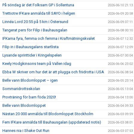
På söndag är det Folksam GP i Sollentuna
2026-06-10 21:13
Trettiotre IFKare anmälda till SAYO i helgen
2026-06-09 20:58
Linnéa Lord 20:55 på 5 km i Östersund
2026-06-09 07:11
Tangerat pers för Filip i Bauhausgalan
2026-06-08 00:10
IFKarna fyra, femma och femma i Kraftmätningskvalet
2026-06-07 12:32
Filip in i Bauhausgalans startlista
2026-06-07 12:09
Lysande sprinttider i Kringelspelen
2026-06-07 00:04
Keely Hodgkinsons team på Vallen idag
2026-06-06 23:02
Ebba W skriver om hur det är att plugga och friidrotta i USA
2026-06-06 08:54
Belle vann Blodomloppet – igen
2026-06-05 23:14
Sommaridrottsskolan
2026-06-05 13:04
Provträning för barn föda 2020!
2026-06-04 13:00
Belle vann Blodomloppet
2026-06-04 09:33
Nästan 20 000 anmälda till Blodomloppet Stockholm
2026-06-03 09:59
Fem IFKare anmälda till Bauhausgalan (uppdaterad notis)
2026-06-03 08:01
Hannes nia i Shake Out Run
2026-06-03 07:53