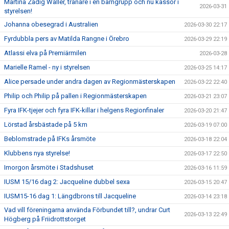
Martina Zadig Waller, tränare i en barngrupp och nu kassör i
2026-03-31
styrelsen!
Johanna obesegrad i Australien
2026-03-30 22:17
Fyrdubbla pers av Matilda Rangne i Örebro
2026-03-29 22:19
Atlassi elva på Premiärmilen
2026-03-28
Marielle Ramel - ny i styrelsen
2026-03-25 14:17
Alice persade under andra dagen av Regionmästerskapen
2026-03-22 22:40
Philip och Philip på pallen i Regionmästerskapen
2026-03-21 23:07
Fyra IFK-tjejer och fyra IFK-killar i helgens Regionfinaler
2026-03-20 21:47
Lörstad årsbästade på 5 km
2026-03-19 07:00
Beblomstrade på IFKs årsmöte
2026-03-18 22:04
Klubbens nya styrelse!
2026-03-17 22:50
Imorgon årsmöte i Stadshuset
2026-03-16 11:59
IUSM 15/16 dag 2: Jacqueline dubbel sexa
2026-03-15 20:47
IUSM15-16 dag 1: Längdbrons till Jacqueline
2026-03-14 23:18
Vad vill föreningarna använda Förbundet till?, undrar Curt
2026-03-13 22:49
Högberg på Friidrottstorget