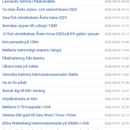
Leonardo femma i Påsksmällen
2026-04-09 09:04
Tor blev Årets Junior- och seniortränare 2025
2026-04-08 10:15
Sara fick utmärkelsen Årets Hane 2025
2026-04-07 22:50
Anmälan öppen till Lidingö 1500!
2026-04-07 14:37
JC fick utmärkelsen Årets Hona 2025 på IFK-galan i januari
2026-04-06 22:13
Kim persade på 100m
2026-04-05 19:48
Mellanie satte tidigt utepers i längd
2026-04-05 19:44
Påskhälsning från Biarritz
2026-04-05 19:00
Vårens tider på Vallen
2026-04-03 16:58
Veronika Kalinina halvmaratonpersade i Berlin
2026-04-02 13:05
Ha en fin påsk!
2026-04-02 07:08
Anmäl dig till KM i terräng
2026-04-01 10:47
Höjdårsbästa av KIm
2026-03-31 23:28
Mellanie 5.75-hoppade i USA
2026-03-31 23:24
Veteran-EM-guld till Sara Wiss i Torun i Polen
2026-03-31 23:13
Ebba Wetterberg halvminutpersade på 5000m i USA
2026-03-31 22:59