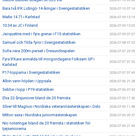
2026-07-10 20:08
Bara två IFK Lidingö-14-åringar i Sverigestatistiken
2026-07-10 07:14
Malte 14.71 i Karlstad
2026-07-09 13:19
10.34 av JC i Finland
2026-07-09 13:03
Jacqueline med i fyra grenar i F15-statistiken
2026-07-09 07:07
Samuel och Tilda fyror i Sverigestatistiken
2026-07-08 07:23
Sofia nära 200m-perset i Öresundsspelen
2026-07-07 23:39
Fyra IFKare anmälda till morgondagens Folksam GP i
2026-07-07 07:55
Karlstad
P17-topparna i Sverigestatistiken
2026-07-07 07:49
Albin vann höjden i Uppsala
2026-07-06 21:28
Sebbe i topp i P19-statistiken
2026-07-06 07:43
Elva 22-årsjuniorer bland de 20 främsta
2026-07-05 17:30
Silver till Magnus i Nordiska veteranmästerskapen i Oslo
2026-07-05 11:48
Milton sexa i Nordiska juniormästerskapen
2026-07-05 09:37
Nio noteringar bland de 20 främsta i statistiken för
2026-07-04 21:44
tjejseniorerna