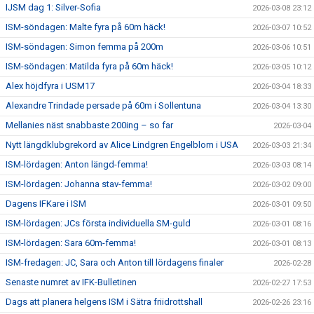
IJSM dag 1: Silver-Sofia
2026-03-08 23:12
ISM-söndagen: Malte fyra på 60m häck!
2026-03-07 10:52
ISM-söndagen: Simon femma på 200m
2026-03-06 10:51
ISM-söndagen: Matilda fyra på 60m häck!
2026-03-05 10:12
Alex höjdfyra i USM17
2026-03-04 18:33
Alexandre Trindade persade på 60m i Sollentuna
2026-03-04 13:30
Mellanies näst snabbaste 200ing – so far
2026-03-04
Nytt längdklubgrekord av Alice Lindgren Engelblom i USA
2026-03-03 21:34
ISM-lördagen: Anton längd-femma!
2026-03-03 08:14
ISM-lördagen: Johanna stav-femma!
2026-03-02 09:00
Dagens IFKare i ISM
2026-03-01 09:50
ISM-lördagen: JCs första individuella SM-guld
2026-03-01 08:16
ISM-lördagen: Sara 60m-femma!
2026-03-01 08:13
ISM-fredagen: JC, Sara och Anton till lördagens finaler
2026-02-28
Senaste numret av IFK-Bulletinen
2026-02-27 17:53
Dags att planera helgens ISM i Sätra friidrottshall
2026-02-26 23:16