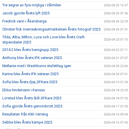
Tre segrar av fyra möjliga i Vårmilen
2026-04-25 15:37
Jacob gjorde Årets lyft 2025
2026-04-25 07:36
Fredrick vann i Åkersberga
2026-04-24 22:59
Christer fick överraskningsutmärkelsen Årets fotograf 2025
2026-04-24 07:31
Tilda, Alba, Milton, Luca och Love blev Årets Craft-
2026-04-23 07:15
stipendiater 2025
2014:2 blev Årets barngrupp 2025
2026-04-22 07:11
Anthony blev Årets IFK-veteran 2025
2026-04-21 07:07
Mellanie med i Washburns stafettlag igen
2026-04-20 22:06
Karina blev Årets IFK-veteran 2025
2026-04-20 07:01
Sofia blev Årets (tjej-)IFKare 2025
2026-04-19 07:59
Ebba hindervann i Kansas
2026-04-18 23:29
Lörstad blev Årets (kill-)IFKare 2025
2026-04-18 07:55
Sofia gjorde Årets genombrott 2025
2026-04-17 07:50
Resultaten från KM i terräng
2026-04-16 09:34
Sebbe blev Årets kämpe 2025
2026-04-16 07:45