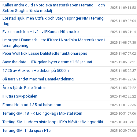
Kalles andra guld i Nordiska mästerskapen i terräng – och
2025-11-09 11:53
Sebbe Staghs första medalj
Lörstad sjuk, men Ottfalk och Stagh springer NM i terräng i
2025-11-09 06:04
dag
Evelina och Ida – två av IFKarna i Höstrusket
2025-11-08 21:14
I morgon i Danmark – tre IFKare i Nordiska Mästerskapen i
2025-11-08 07:38
terränglöpning
Peter Woll fick Lasse Dahlstedts funktionärspris
2025-11-07 07:02
Save the date – IFK-galan byter datum till 23 januari
2025-11-06 07:21
17:25 av Alex von Heideken på 5000m
2025-11-05 22:37
Så nära var det maximal Daniel-utdelning
2025-11-04 22:56
Årets fjärde Bulle är ute nu
2025-11-03 07:22
IFK tia i SM-pokalen
2025-11-02 23:22
Emma Holstad 1:35 på halvmaran
2025-11-01 22:35
Terräng-SM: 18 IFK Lidingö-lag i Mix-stafetten
2025-10-31 07:06
Terräng-SM: Luddes sista lopp i IFKs blåvita tävlingsdräkt
2025-10-30 07:01
Terräng-SM: Tilda sjua i F15
2025-10-29 07:00