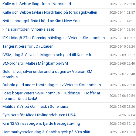
Kalle och Sebbe långt fram i Nordirland
2026-02-12 23:58
Kalle och Sebbe tävlar i Nordirland på torsdagskvällen
2026-02-11 21:57
Nytt säsoongsbästa i höjd av Kim i New York.
2026-02-11 14:21
Fina sprinttider i Vinterkalaset
2026-02-11 09:54
IFK Lidingö 27a i Föreningstävlingen i Veteran-SM inomhus
2026-02-10 13:57
Tangerat pers för JC i Litauen
2026-02-10 09:24
IVSM, dag 3: Silver till Magnus och guld till Kenneth
2026-02-09 09:17
SM-brons till Malte i Mångkamps-ISM
2026-02-08 22:40
Guld, silver, silver under andra dagen av Veteran-SM
2026-02-07 23:48
inomhus
Dubbla guld under första dagen av Veteran-SM inomhus
2026-02-06 23:50
I dag börjar Veteran-SM inomhus i Huddinge – Hoffer är
2026-02-06 10:54
hemma för att tävla!
Matilda 8.73 på 60m häck i Sollentuna
2026-02-05 23:26
Fyra pers för Alice i tävlingsdebuten i USA
2026-02-04
Kim 12.93 i säsongens fjärde trestegstävling
2026-02-03 12:12
Hammarbyspelen dag 3: Snabba ryck på 60m slätt
2026-02-02 15:33