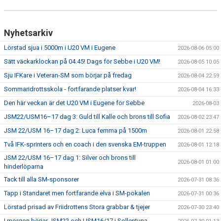
Nyhetsarkiv
Lörstad sjua i 5000m i U20 VM i Eugene
2026-08-06 05:00
Sätt väckarklockan på 04.45! Dags för Sebbe i U20 VM!
2026-08-05 10:05
Sju IFKare i Veteran-SM som börjar på fredag
2026-08-04 22:59
Sommaridrottsskola - fortfarande platser kvar!
2026-08-04 16:33
Den här veckan är det U20 VM i Eugene för Sebbe
2026-08-03
JSM22/USM16–17 dag 3: Guld till Kalle och brons till Sofia
2026-08-02 23:47
JSM 22/USM 16–17 dag 2: Luca femma på 1500m
2026-08-01 22:58
Två IFK-sprinters och en coach i den svenska EM-truppen
2026-08-01 12:18
JSM 22/USM 16–17 dag 1: Silver och brons till
2026-08-01 01:00
hinderlöparna
Tack till alla SM-sponsorer
2026-07-31 08:36
Tapp i Standaret men fortfarande elva i SM-pokalen
2026-07-31 00:36
Lörstad prisad av Friidrottens Stora grabbar & tjejer
2026-07-30 23:40
I morgon börjar JSM22 och USM16/17 i Sollentuna