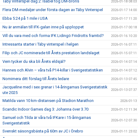
Täby Vinterspel dag 2: Isabel tog DM-brons
2026-01-18 08:03
Flera DM-medaljer under första dagen av Täby Vinterspel
2026-01-17 14:00
Ebba 5:24 på 1 mile i USA
2026-01-17 11:20
Nu är anmälan till IFK-galan inne på upploppet
2026-01-17 00:18
Vill du vara med och forma IFK Lidingö Friidrotts framtid?
2026-01-16 10:20
Intressanta starter i Täby vinterspel i helgen
2026-01-16 07:11
Filip och JC nominerade till Årets prestation landslaget
2026-01-15 07:11
Vem tycker du ska bli Årets eldsjäl?
2026-01-14 07:14
Hannes och Alvin – våra två P14-killar i Sverigestatistiken
2026-01-14 07:12
Nomimera ditt förslag till Årets ledare
2026-01-13 07:45
Jacqueline med i sex grenar i 14-åringarnas Sverigestatistik
2026-01-13 07:37
ute 2025
Matilda vann 10 km-distansen på Stadion Marathon
2026-01-13
Scandic Indoor Games dag 3: Johanna över 3.70
2026-01-12 11:34
Samuel och Tilda är våra två IFKare i 15-åringarnas
2026-01-12 07:30
Sverigestatistik
Svenskt säsongsbästa på 60m av JC i Örebro
2026-01-11 23:02