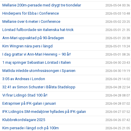
Mellanie 200m-persade med drygt tre tiondelar
2026-05-04 00:36
Hinderpers för Ebba i Conference
2026-05-03 10:48
Mellanie över 6 meter i Conference
2026-05-02 23:25
Lörstad fullbordade sin italienska hat-trick
2026-05-01 21:35
Ann-Mari uppvaktad på 90-årsdagen
2026-05-01 20:38
Kim Wingren nära pers i längd
2026-05-01 19:24
I dag grattar vi Ann-Mari Hevreng – 90 år!
2026-05-01 08:26
1 maj springer Sebastian Lörstad i Italien
2026-04-30 23:43
Matlida inledde utomhssäsongen i Spanien
2026-04-30 19:19
3:05 av Andreas i London
2026-04-29 14:02
32:41 av Simon Schuster i Bålsta Stadslopp
2026-04-28 22:54
Vi firar Lidingö Stad 100 år!
2026-04-28 08:07
Extrapriser på IFK-galan i januari
2026-04-28 07:02
IFK Lidingös SM-medaljörer hyllades på IFK-galan
2026-04-27 07:52
Klubbrekordslagare 2025
2026-04-26 07:42
Kim persade i längd och på 100m
2026-04-25 21:05