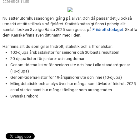
2026-05-28 11:55
Nu sätter utomhussäsongen igång på allvar. Och då passar det ju också
utmärkt att titta tillbaka på fjolåret. Statistikmässigt finns i princip allt
samlat i boken Sverige-Bästa 2025 som ges ut på
Friidrottsförlaget
. Skaffa
den! Kanske finns även ditt namn med i den.
Här finns allt du som gillar friidrott, statistik och siffror älskar:
100-djupa årsbästalistor för seniorer och 30 bästa resultaten
20-djupa listor för juniorer och ungdomar
Genom-tiderna-listor för seniorer ute och inne i alla standardgrenar
(10-djupa)
Genom-tiderna-listor för 19-årsjuniorer ute och inne (10-djupa)
Mängdstatistik och analys över hur många som tävlade i friidrott 2025,
antal starter samt hur många tävlingar som arrangerades
Svenska rekord