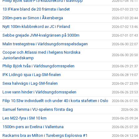
Philip Björk satte P13-klubbrekord i stavhopp
2026-07-04 16:11
13 IFKare bland de 20 främsta i landet
2026-07-03 23:12
200m-pers av Simon i Åkersberga
2026-07-03 20:44
Nytt 100m-klubbrekord av JC i Finland
2026-07-02 13:46
Sebbe grejade JVM-kvalgränsen på 3000m
2026-07-01 07:43
Malin trestegstrea i Världsungdomsspelsdagen
2026-06-30 22:07
Cooper och Atlassi med i helgens Nordiska
2026-06-30 20:50
Juniorlandskamp
Philip Björk tvåa i Världsungdomsspelen
2026-06-29 21:37
IFK Lidingö sjua i Lag-SM-finalen
2026-06-28 19:07
Sexa halvvägs i Lag-SM-finalen
2026-06-27 23:09
Love vann hinder i Världsungdomsspelen
2026-06-26 23:53
Filip 10.53w individuellt och under 40 i korta stafetten i Oslo
2026-06-26 07:05
Samuel femma i VU-spelens första dag
2026-06-26
Leo M22-fyra i SM 10 km
2026-06-25 09:24
1500m-pers av Evelina i Vallentuna
2026-06-25 07:20
Rackarns bra av Milton i Turebergs Explosiva #1
2026-06-24 12:54