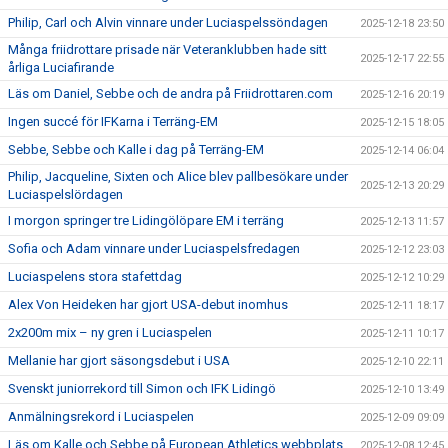
Philip, Carl och Alvin vinnare under Luciaspelssöndagen
2025-12-18 23:50
Många friidrottare prisade när Veteranklubben hade sitt
2025-12-17 22:55
årliga Luciafirande
Läs om Daniel, Sebbe och de andra på Friidrottaren.com
2025-12-16 20:19
Ingen succé för IFKarna i Terräng-EM
2025-12-15 18:05
Sebbe, Sebbe och Kalle i dag på Terräng-EM
2025-12-14 06:04
Philip, Jacqueline, Sixten och Alice blev pallbesökare under
2025-12-13 20:29
Luciaspelslördagen
I morgon springer tre Lidingölöpare EM i terräng
2025-12-13 11:57
Sofia och Adam vinnare under Luciaspelsfredagen
2025-12-12 23:03
Luciaspelens stora stafettdag
2025-12-12 10:29
Alex Von Heideken har gjort USA-debut inomhus
2025-12-11 18:17
2x200m mix – ny gren i Luciaspelen
2025-12-11 10:17
Mellanie har gjort säsongsdebut i USA
2025-12-10 22:11
Svenskt juniorrekord till Simon och IFK Lidingö
2025-12-10 13:49
Anmälningsrekord i Luciaspelen
2025-12-09 09:09
Läs om Kalle och Sebbe på European Athletics webbplats
2025-12-08 12:45