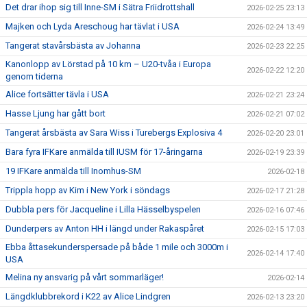
Det drar ihop sig till Inne-SM i Sätra Friidrottshall
2026-02-25 23:13
Majken och Lyda Areschoug har tävlat i USA
2026-02-24 13:49
Tangerat stavårsbästa av Johanna
2026-02-23 22:25
Kanonlopp av Lörstad på 10 km – U20-tvåa i Europa
2026-02-22 12:20
genom tiderna
Alice fortsätter tävla i USA
2026-02-21 23:24
Hasse Ljung har gått bort
2026-02-21 07:02
Tangerat årsbästa av Sara Wiss i Turebergs Explosiva 4
2026-02-20 23:01
Bara fyra IFKare anmälda till IUSM för 17-åringarna
2026-02-19 23:39
19 IFKare anmälda till Inomhus-SM
2026-02-18
Trippla hopp av Kim i New York i söndags
2026-02-17 21:28
Dubbla pers för Jacqueline i Lilla Hässelbyspelen
2026-02-16 07:46
Dunderpers av Anton HH i längd under Rakaspåret
2026-02-15 17:03
Ebba åttasekunderspersade på både 1 mile och 3000m i
2026-02-14 17:40
USA
Melina ny ansvarig på vårt sommarläger!
2026-02-14
Längdklubbrekord i K22 av Alice Lindgren
2026-02-13 23:20