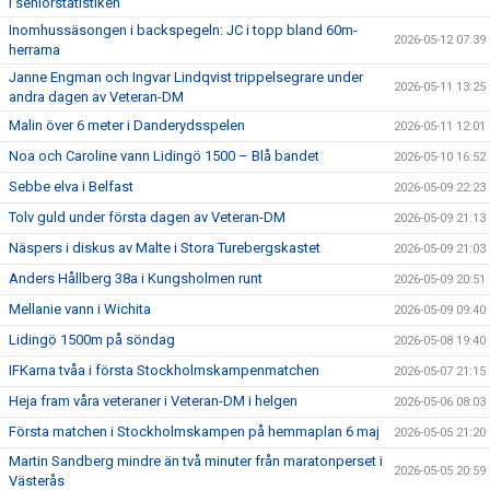
i seniorstatistiken
Inomhussäsongen i backspegeln: JC i topp bland 60m-
2026-05-12 07:39
herrarna
Janne Engman och Ingvar Lindqvist trippelsegrare under
2026-05-11 13:25
andra dagen av Veteran-DM
Malin över 6 meter i Danderydsspelen
2026-05-11 12:01
Noa och Caroline vann Lidingö 1500 – Blå bandet
2026-05-10 16:52
Sebbe elva i Belfast
2026-05-09 22:23
Tolv guld under första dagen av Veteran-DM
2026-05-09 21:13
Näspers i diskus av Malte i Stora Turebergskastet
2026-05-09 21:03
Anders Hållberg 38a i Kungsholmen runt
2026-05-09 20:51
Mellanie vann i Wichita
2026-05-09 09:40
Lidingö 1500m på söndag
2026-05-08 19:40
IFKarna tvåa i första Stockholmskampenmatchen
2026-05-07 21:15
Heja fram våra veteraner i Veteran-DM i helgen
2026-05-06 08:03
Första matchen i Stockholmskampen på hemmaplan 6 maj
2026-05-05 21:20
Martin Sandberg mindre än två minuter från maratonperset i
2026-05-05 20:59
Västerås