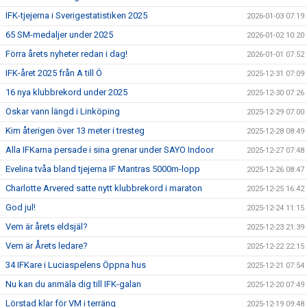
IFK-tjejerna i Sverigestatistiken 2025
2026-01-03 07:19
65 SM-medaljer under 2025
2026-01-02 10:20
Förra årets nyheter redan i dag!
2026-01-01 07:52
IFK-året 2025 från A till Ö
2025-12-31 07:09
16 nya klubbrekord under 2025
2025-12-30 07:26
Oskar vann längd i Linköping
2025-12-29 07:00
Kim återigen över 13 meter i tresteg
2025-12-28 08:49
Alla IFKarna persade i sina grenar under SAYO Indoor
2025-12-27 07:48
Evelina tvåa bland tjejerna IF Mantras 5000m-lopp
2025-12-26 08:47
Charlotte Arvered satte nytt klubbrekord i maraton
2025-12-25 16:42
God jul!
2025-12-24 11:15
Vem är årets eldsjäl?
2025-12-23 21:39
Vem är Årets ledare?
2025-12-22 22:15
34 IFKare i Luciaspelens Öppna hus
2025-12-21 07:54
Nu kan du anmäla dig till IFK-galan
2025-12-20 07:49
Lörstad klar för VM i terräng
2025-12-19 09:48