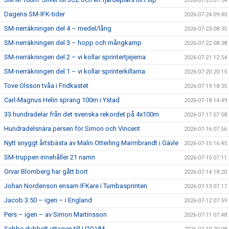
2026-07-25 01:34
Dagens SM-IFK-tider
2026-07-24 09:40
SM-nerräkningen del 4 – medel/lång
2026-07-23 08:35
SM-nerräkningen del 3 – hopp och mångkamp
2026-07-22 08:38
SM-nerräkningen del 2 – vi kollar sprintertjejerna
2026-07-21 12:54
SM-nerräkningen del 1 – vi kollar sprinterkillarna
2026-07-20 20:15
Tove Olsson tvåa i Fridkastet
2026-07-19 18:35
Carl-Magnus Helin sprang 100m i Ystad
2026-07-18 14:49
33 hundradelar från det svenska rekordet på 4x100m
2026-07-17 07:58
Hundradelsnära persen för Simon och Vincent
2026-07-16 07:56
Nytt snyggt årtsbästa av Malin Otterling Marmbrandt i Gävle
2026-07-15 16:45
SM-truppen innehåller 21 namn
2026-07-15 07:11
Orvar Blomberg har gått bort
2026-07-14 18:20
Johan Nordenson ensam IFKare i Tumbasprinten
2026-07-13 07:17
Jacob 3:50 – igen – i England
2026-07-12 07:59
Pers – igen – av Simon Martinsson
2026-07-11 07:48
Sebbe dubbelt uttagen till U20 VM