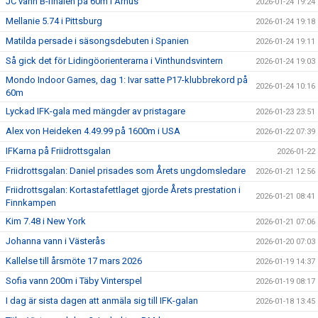
JC vann B-finalen på 60m i Århus
2026-01-24 19:24
Mellanie 5.74 i Pittsburg
2026-01-24 19:18
Matilda persade i säsongsdebuten i Spanien
2026-01-24 19:11
Så gick det för Lidingöorienterarna i Vinthundsvintern
2026-01-24 19:03
Mondo Indoor Games, dag 1: Ivar satte P17-klubbrekord på
2026-01-24 10:16
60m
Lyckad IFK-gala med mängder av pristagare
2026-01-23 23:51
Alex von Heideken 4.49.99 på 1600m i USA
2026-01-22 07:39
IFKarna på Friidrottsgalan
2026-01-22
Friidrottsgalan: Daniel prisades som Årets ungdomsledare
2026-01-21 12:56
Friidrottsgalan: Kortastafettlaget gjorde Årets prestation i
2026-01-21 08:41
Finnkampen
Kim 7.48 i New York
2026-01-21 07:06
Johanna vann i Västerås
2026-01-20 07:03
Kallelse till årsmöte 17 mars 2026
2026-01-19 14:37
Sofia vann 200m i Täby Vinterspel
2026-01-19 08:17
I dag är sista dagen att anmäla sig till IFK-galan
2026-01-18 13:45