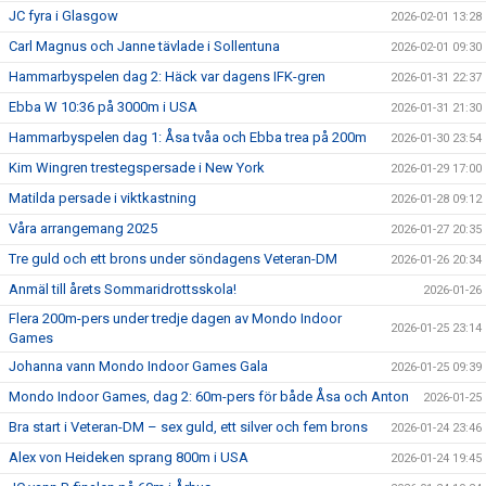
JC fyra i Glasgow
2026-02-01 13:28
Carl Magnus och Janne tävlade i Sollentuna
2026-02-01 09:30
Hammarbyspelen dag 2: Häck var dagens IFK-gren
2026-01-31 22:37
Ebba W 10:36 på 3000m i USA
2026-01-31 21:30
Hammarbyspelen dag 1: Åsa tvåa och Ebba trea på 200m
2026-01-30 23:54
Kim Wingren trestegspersade i New York
2026-01-29 17:00
Matilda persade i viktkastning
2026-01-28 09:12
Våra arrangemang 2025
2026-01-27 20:35
Tre guld och ett brons under söndagens Veteran-DM
2026-01-26 20:34
Anmäl till årets Sommaridrottsskola!
2026-01-26
Flera 200m-pers under tredje dagen av Mondo Indoor
2026-01-25 23:14
Games
Johanna vann Mondo Indoor Games Gala
2026-01-25 09:39
Mondo Indoor Games, dag 2: 60m-pers för både Åsa och Anton
2026-01-25
Bra start i Veteran-DM – sex guld, ett silver och fem brons
2026-01-24 23:46
Alex von Heideken sprang 800m i USA
2026-01-24 19:45