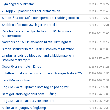
Fyra segrar i Minimaran
2026-06-02 22:27
20 topp-20-placeringar i seniorstatistiken
2026-06-02 09:40
Simon, Åsa och Sofia sprintpersade i Huddingespelen
2026-06-01 22:53
Snabb stafett med JC i laget i Nordiska
2026-06-01 22:31
Pers för Sara och en fjärdeplats för JC i Nordiska
2026-05-31 01:05
Mästerskapen
Nästpers på 1500m av Jacob Klinth i Birmingham
2026-05-31 00:12
Simon Schuster bäste IFKare i Stockholm Marathon
2026-05-30 23:05
21 pbn när Lidingö blev trea i andra klubbmatchen i
2026-05-30 07:07
Stockholmskampen
Oscar över sju meter i längd
2026-05-29 21:26
Julafton för alla siffernördar – här är Sverige-Bästa 2025
2026-05-28 11:55
Lag-SM-kval-notiser
2026-05-28 07:37
Lag-SM-kvalet: Hjältarna som tog en poäng var
2026-05-27 07:35
Sara gör landslagsdebut som 39-åring
2026-05-26 17:00
Lag-SM-kvalet: Dubbla veteranrekord
2026-05-26 14:34
Malte vann Ljungby Mångkamp
2026-05-25 17:35