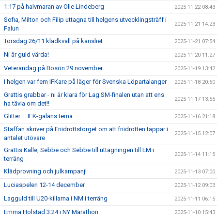
1:17 på halvmaran av Olle Lindeberg
2025-11-22 08:43
Sofia, Milton och Filip uttagna till helgens utvecklingsträff i
2025-11-21 14:23
Falun
Torsdag 26/11 klädkväll på kansliet
2025-11-21 07:54
Ni är guld värda!
2025-11-20 11:27
Veterandag på Bosön 29 november
2025-11-19 13:42
I helgen var fem IFKare på läger för Svenska Löpartalanger
2025-11-18 20:50
Grattis grabbar - ni är klara för Lag SM-finalen utan att ens
2025-11-17 13:55
ha tävla om det!!
Glitter – IFK-galans tema
2025-11-16 21:18
Staffan skriver på Friidrottstorget om att friidrotten tappar i
2025-11-15 12:07
antalet utövare
Grattis Kalle, Sebbe och Sebbe till uttagningen till EM i
2025-11-14 11:15
terräng
Klädprovning och julkampanj!
2025-11-13 07:00
Luciaspelen 12-14 december
2025-11-12 09:03
Lagguld till U20-killarna i NM i terräng
2025-11-11 06:15
Emma Holstad 3:24 i NY Marathon
2025-11-10 15:43