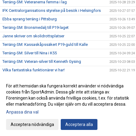
Terräng-SM: Veteranerna femma i lag
2025-10-28 23:29
IFK Centralorganisations styrelse på besök i Helsingfors
2025-10-27 07:57
Ebba sprang terräng i Pittsburg
2025-10-26 13:49
Terräng-SM: Bronsmedalj till P19-laget
2025-10-26 09:07
Janne skriver om skolidrottsplatser
2025-10-25 22:07
Terräng-SM: Kassaskåpssäkert P19-guld till Kalle
2025-10-25 22:00
Terräng-SM: Silver till Nina i K55
2025-10-24 09:24
Terräng-SM: Veteran-silver till Kenneth Gysing
2025-10-23 08:03
Vilka fantastiska funktionärer vi har!
2025-10-22 21:19
Terräng-SM: Dubbelt i lagtävlingen i P17
2025-10-22 12:42
För att hemsidan ska fungera korrekt använder vi nödvändiga
Stark trio juniorlöpare från IFK i Nordiska mästerskapen i
2025-10-22 08:33
cookies från SportAdmin. Dessa går inte att stänga av.
terräng
Föreningen kan också använda frivilliga cookies, t.ex. för statistik
Terräng-SM: Samuels första USM-guld
2025-10-21 07:48
eller marknadsföring. Du väljer själv om du vill acceptera dessa.
Terräng-SM: Trippelseger i P16
2025-10-20 14:35
Anpassa dina val
Terräng-SM: Överlägsen Sebbeseger i P17
2025-10-19 22:34
Acceptera nödvändiga
Acceptera alla
Andreas Movin nära att kliva under tretimmarsgränsen i
2025-10-18 22:01
Chicago