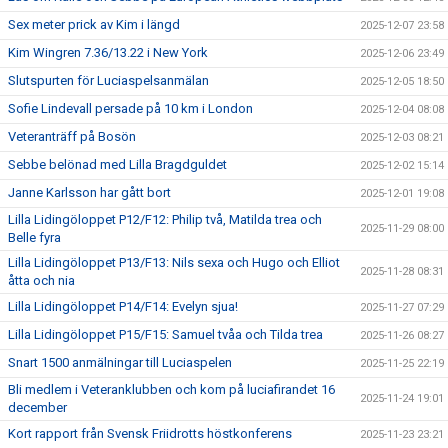
Sex meter prick av Kim i längd
2025-12-07 23:58
Kim Wingren 7.36/13.22 i New York
2025-12-06 23:49
Slutspurten för Luciaspelsanmälan
2025-12-05 18:50
Sofie Lindevall persade på 10 km i London
2025-12-04 08:08
Veteranträff på Bosön
2025-12-03 08:21
Sebbe belönad med Lilla Bragdguldet
2025-12-02 15:14
Janne Karlsson har gått bort
2025-12-01 19:08
Lilla Lidingöloppet P12/F12: Philip två, Matilda trea och
2025-11-29 08:00
Belle fyra
Lilla Lidingöloppet P13/F13: Nils sexa och Hugo och Elliot
2025-11-28 08:31
åtta och nia
Lilla Lidingöloppet P14/F14: Evelyn sjua!
2025-11-27 07:29
Lilla Lidingöloppet P15/F15: Samuel tvåa och Tilda trea
2025-11-26 08:27
Snart 1500 anmälningar till Luciaspelen
2025-11-25 22:19
Bli medlem i Veteranklubben och kom på luciafirandet 16
2025-11-24 19:01
december
Kort rapport från Svensk Friidrotts höstkonferens
2025-11-23 23:21