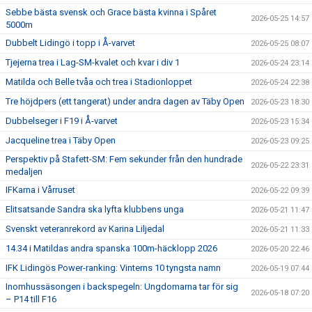
Sebbe bästa svensk och Grace bästa kvinna i Spåret
2026-05-25 14:57
5000m
Dubbelt Lidingö i topp i Å-varvet
2026-05-25 08:07
Tjejerna trea i Lag-SM-kvalet och kvar i div 1
2026-05-24 23:14
Matilda och Belle tvåa och trea i Stadionloppet
2026-05-24 22:38
Tre höjdpers (ett tangerat) under andra dagen av Täby Open
2026-05-23 18:30
Dubbelseger i F19 i Å-varvet
2026-05-23 15:34
Jacqueline trea i Täby Open
2026-05-23 09:25
Perspektiv på Stafett-SM: Fem sekunder från den hundrade
2026-05-22 23:31
medaljen
IFKarna i Vårruset
2026-05-22 09:39
Elitsatsande Sandra ska lyfta klubbens unga
2026-05-21 11:47
Svenskt veteranrekord av Karina Liljedal
2026-05-21 11:33
14.34 i Matildas andra spanska 100m-häcklopp 2026
2026-05-20 22:46
IFK Lidingös Power-ranking: Vinterns 10 tyngsta namn
2026-05-19 07:44
Inomhussäsongen i backspegeln: Ungdomarna tar för sig
2026-05-18 07:20
– P14 till F16