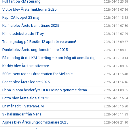
Full fart på KM i terräng
2026-04-15 23:38
Victor blev Årets funktionär 2025
2026-04-15 07:36
PaprICA loppet 23 maj
2026-04-14 13:53
Karina blev Årets barntränare 2025
2026-04-14 07:30
Kim utedebuterade i Troy
2026-04-14 07:29
Träningsdag på Bosön 12 april för veteraner!
2026-04-13 09:57
Daniel blev Årets ungdomstränare 2025
2026-04-13 08:41
På onsdag är det KM i terräng – kom ihåg att anmäla dig!
2026-04-12 10:14
Kaddy blev Årets motiverare
2026-04-12 08:55
200m-pers redan i årsdebuten för Mellanie
2026-04-11 15:48
Peder blev Årets ledare 2025
2026-04-11 14:16
Ebba in som hinderfyra i IFK Lidingö genom tiderna
2026-04-11 00:05
Lotta blev Årets eldsjäl 2025
2026-04-10 16:54
En månad till Veteran-DM
2026-04-10 15:20
37 hälsningar från Nerja
2026-04-10 11:23
Agnes blev Årets ungdomstränare 2025
2026-04-09 21:10