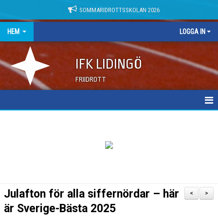
SOMMARIDROTTSSKOLAN 2026
HEM
LOGGA IN
IFK LIDINGÖ
FRIIDROTT
NYHETER
DOKUMENT
Julafton för alla siffernördar – här
<
>
är Sverige-Bästa 2025