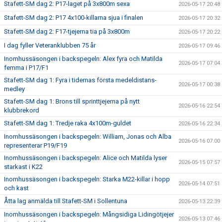
Stafett-SM dag 2: P17-laget på 3x800m sexa
2026-05-17 20:48
Stafett-SM dag 2: P17 4x100-killarna sjua i finalen
2026-05-17 20:32
Stafett-SM dag 2: F17-tjejerna tia på 3x800m
2026-05-17 20:22
I dag fyller Veteranklubben 75 år
2026-05-17 09:46
Inomhussäsongen i backspegeln: Alex fyra och Matilda
2026-05-17 07:04
femma i P17/F1
Stafett-SM dag 1: Fyra i tidernas första medeldistans-
2026-05-17 00:38
medley
Stafett-SM dag 1: Brons till sprinttjejerna på nytt
2026-05-16 22:54
klubbrekord
Stafett-SM dag 1: Tredje raka 4x100m-guldet
2026-05-16 22:34
Inomhussäsongen i backspegeln: William, Jonas och Alba
2026-05-16 07:00
representerar P19/F19
Inomhussäsongen i backspegeln: Alice och Matilda lyser
2026-05-15 07:57
starkast i K22
Inomhussäsongen i backspegeln: Starka M22-killar i hopp
2026-05-14 07:51
och kast
Åtta lag anmälda till Stafett-SM i Sollentuna
2026-05-13 22:39
Inomhussäsongen i backspegeln: Mångsidiga Lidingötjejer
2026-05-13 07:46