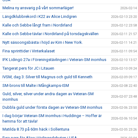
Melina ny ansvarig på vårt sommarläger!
2026-02-14
Längdklubbrekord i K22 av Alice Lindgren
2026-02-13 23:20
Kalle och Sebbe långt fram i Nordirland
2026-02-12 23:58
Kalle och Sebbe tävlar i Nordirland på torsdagskvällen
2026-02-11 21:57
Nytt säsoongsbästa i höjd av Kim i New York.
2026-02-11 14:21
Fina sprinttider i Vinterkalaset
2026-02-11 09:54
IFK Lidingö 27a i Föreningstävlingen i Veteran-SM inomhus
2026-02-10 13:57
Tangerat pers för JC i Litauen
2026-02-10 09:24
IVSM, dag 3: Silver till Magnus och guld till Kenneth
2026-02-09 09:17
SM-brons till Malte i Mångkamps-ISM
2026-02-08 22:40
Guld, silver, silver under andra dagen av Veteran-SM
2026-02-07 23:48
inomhus
Dubbla guld under första dagen av Veteran-SM inomhus
2026-02-06 23:50
I dag börjar Veteran-SM inomhus i Huddinge – Hoffer är
2026-02-06 10:54
hemma för att tävla!
Matilda 8.73 på 60m häck i Sollentuna
2026-02-05 23:26
Fyra pers för Alice i tävlingsdebuten i USA