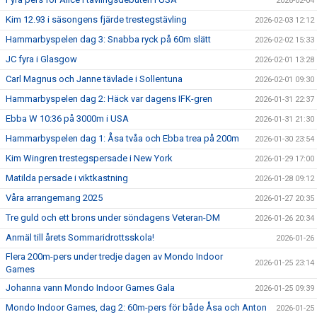
2026-02-04
Kim 12.93 i säsongens fjärde trestegstävling
2026-02-03 12:12
Hammarbyspelen dag 3: Snabba ryck på 60m slätt
2026-02-02 15:33
JC fyra i Glasgow
2026-02-01 13:28
Carl Magnus och Janne tävlade i Sollentuna
2026-02-01 09:30
Hammarbyspelen dag 2: Häck var dagens IFK-gren
2026-01-31 22:37
Ebba W 10:36 på 3000m i USA
2026-01-31 21:30
Hammarbyspelen dag 1: Åsa tvåa och Ebba trea på 200m
2026-01-30 23:54
Kim Wingren trestegspersade i New York
2026-01-29 17:00
Matilda persade i viktkastning
2026-01-28 09:12
Våra arrangemang 2025
2026-01-27 20:35
Tre guld och ett brons under söndagens Veteran-DM
2026-01-26 20:34
Anmäl till årets Sommaridrottsskola!
2026-01-26
Flera 200m-pers under tredje dagen av Mondo Indoor
2026-01-25 23:14
Games
Johanna vann Mondo Indoor Games Gala
2026-01-25 09:39
Mondo Indoor Games, dag 2: 60m-pers för både Åsa och Anton
2026-01-25