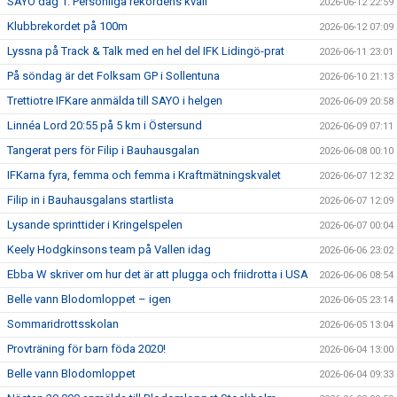
SAYO dag 1: Personliga rekordens kväll
2026-06-12 22:59
Klubbrekordet på 100m
2026-06-12 07:09
Lyssna på Track & Talk med en hel del IFK Lidingö-prat
2026-06-11 23:01
På söndag är det Folksam GP i Sollentuna
2026-06-10 21:13
Trettiotre IFKare anmälda till SAYO i helgen
2026-06-09 20:58
Linnéa Lord 20:55 på 5 km i Östersund
2026-06-09 07:11
Tangerat pers för Filip i Bauhausgalan
2026-06-08 00:10
IFKarna fyra, femma och femma i Kraftmätningskvalet
2026-06-07 12:32
Filip in i Bauhausgalans startlista
2026-06-07 12:09
Lysande sprinttider i Kringelspelen
2026-06-07 00:04
Keely Hodgkinsons team på Vallen idag
2026-06-06 23:02
Ebba W skriver om hur det är att plugga och friidrotta i USA
2026-06-06 08:54
Belle vann Blodomloppet – igen
2026-06-05 23:14
Sommaridrottsskolan
2026-06-05 13:04
Provträning för barn föda 2020!
2026-06-04 13:00
Belle vann Blodomloppet
2026-06-04 09:33