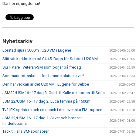
Där hör ni, ungdomar!
Nyhetsarkiv
Lörstad sjua i 5000m i U20 VM i Eugene
2026-08-06 05:00
Sätt väckarklockan på 04.45! Dags för Sebbe i U20 VM!
2026-08-05 10:05
Sju IFKare i Veteran-SM som börjar på fredag
2026-08-04 22:59
Sommaridrottsskola - fortfarande platser kvar!
2026-08-04 16:33
Den här veckan är det U20 VM i Eugene för Sebbe
2026-08-03
JSM22/USM16–17 dag 3: Guld till Kalle och brons till Sofia
2026-08-02 23:47
JSM 22/USM 16–17 dag 2: Luca femma på 1500m
2026-08-01 22:58
Två IFK-sprinters och en coach i den svenska EM-truppen
2026-08-01 12:18
JSM 22/USM 16–17 dag 1: Silver och brons till
2026-08-01 01:00
hinderlöparna
Tack till alla SM-sponsorer
2026-07-31 08:36