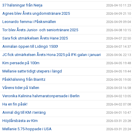
37 hälsningar från Nerja
2026-04-10 11:23
Agnes blev Årets ungdomstränare 2025
2026-04-09 21:10
Leonardo femma i Påsksmällen
2026-04-09 09:04
Tor blev Årets Junior- och seniortränare 2025
2026-04-08 10:15
Sara fick utmärkelsen Årets Hane 2025
2026-04-07 22:50
Anmälan öppen till Lidingö 1500!
2026-04-07 14:37
JC fick utmärkelsen Årets Hona 2025 på IFK-galan i januari
2026-04-06 22:13
Kim persade på 100m
2026-04-05 19:48
Mellanie satte tidigt utepers i längd
2026-04-05 19:44
Påskhälsning från Biarritz
2026-04-05 19:00
Vårens tider på Vallen
2026-04-03 16:58
Veronika Kalinina halvmaratonpersade i Berlin
2026-04-02 13:05
Ha en fin påsk!
2026-04-02 07:08
Anmäl dig till KM i terräng
2026-04-01 10:47
Höjdårsbästa av KIm
2026-03-31 23:28
Mellanie 5.75-hoppade i USA
2026-03-31 23:24