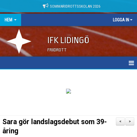
SOMMARIDROTTSSKOLAN 2026
HEM
LOGGA IN
IFK LIDINGÖ
FRIIDROTT
NYHETER
DOKUMENT
Sara gör landslagsdebut som 39-
<
>
åring