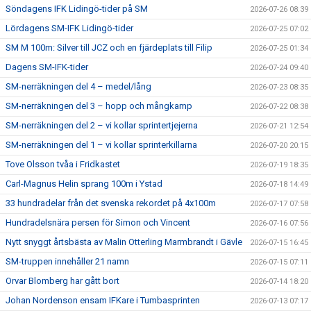
Söndagens IFK Lidingö-tider på SM
2026-07-26 08:39
Lördagens SM-IFK Lidingö-tider
2026-07-25 07:02
SM M 100m: Silver till JCZ och en fjärdeplats till Filip
2026-07-25 01:34
Dagens SM-IFK-tider
2026-07-24 09:40
SM-nerräkningen del 4 – medel/lång
2026-07-23 08:35
SM-nerräkningen del 3 – hopp och mångkamp
2026-07-22 08:38
SM-nerräkningen del 2 – vi kollar sprintertjejerna
2026-07-21 12:54
SM-nerräkningen del 1 – vi kollar sprinterkillarna
2026-07-20 20:15
Tove Olsson tvåa i Fridkastet
2026-07-19 18:35
Carl-Magnus Helin sprang 100m i Ystad
2026-07-18 14:49
33 hundradelar från det svenska rekordet på 4x100m
2026-07-17 07:58
Hundradelsnära persen för Simon och Vincent
2026-07-16 07:56
Nytt snyggt årtsbästa av Malin Otterling Marmbrandt i Gävle
2026-07-15 16:45
SM-truppen innehåller 21 namn
2026-07-15 07:11
Orvar Blomberg har gått bort
2026-07-14 18:20
Johan Nordenson ensam IFKare i Tumbasprinten
2026-07-13 07:17