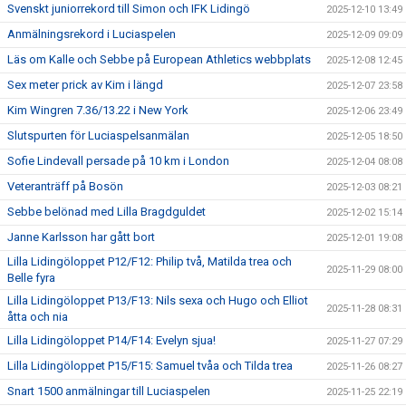
Svenskt juniorrekord till Simon och IFK Lidingö
2025-12-10 13:49
Anmälningsrekord i Luciaspelen
2025-12-09 09:09
Läs om Kalle och Sebbe på European Athletics webbplats
2025-12-08 12:45
Sex meter prick av Kim i längd
2025-12-07 23:58
Kim Wingren 7.36/13.22 i New York
2025-12-06 23:49
Slutspurten för Luciaspelsanmälan
2025-12-05 18:50
Sofie Lindevall persade på 10 km i London
2025-12-04 08:08
Veteranträff på Bosön
2025-12-03 08:21
Sebbe belönad med Lilla Bragdguldet
2025-12-02 15:14
Janne Karlsson har gått bort
2025-12-01 19:08
Lilla Lidingöloppet P12/F12: Philip två, Matilda trea och
2025-11-29 08:00
Belle fyra
Lilla Lidingöloppet P13/F13: Nils sexa och Hugo och Elliot
2025-11-28 08:31
åtta och nia
Lilla Lidingöloppet P14/F14: Evelyn sjua!
2025-11-27 07:29
Lilla Lidingöloppet P15/F15: Samuel tvåa och Tilda trea
2025-11-26 08:27
Snart 1500 anmälningar till Luciaspelen
2025-11-25 22:19