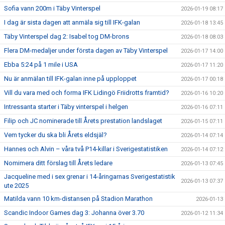
Sofia vann 200m i Täby Vinterspel
2026-01-19 08:17
I dag är sista dagen att anmäla sig till IFK-galan
2026-01-18 13:45
Täby Vinterspel dag 2: Isabel tog DM-brons
2026-01-18 08:03
Flera DM-medaljer under första dagen av Täby Vinterspel
2026-01-17 14:00
Ebba 5:24 på 1 mile i USA
2026-01-17 11:20
Nu är anmälan till IFK-galan inne på upploppet
2026-01-17 00:18
Vill du vara med och forma IFK Lidingö Friidrotts framtid?
2026-01-16 10:20
Intressanta starter i Täby vinterspel i helgen
2026-01-16 07:11
Filip och JC nominerade till Årets prestation landslaget
2026-01-15 07:11
Vem tycker du ska bli Årets eldsjäl?
2026-01-14 07:14
Hannes och Alvin – våra två P14-killar i Sverigestatistiken
2026-01-14 07:12
Nomimera ditt förslag till Årets ledare
2026-01-13 07:45
Jacqueline med i sex grenar i 14-åringarnas Sverigestatistik
2026-01-13 07:37
ute 2025
Matilda vann 10 km-distansen på Stadion Marathon
2026-01-13
Scandic Indoor Games dag 3: Johanna över 3.70
2026-01-12 11:34