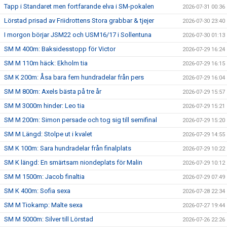
Tapp i Standaret men fortfarande elva i SM-pokalen
2026-07-31 00:36
Lörstad prisad av Friidrottens Stora grabbar & tjejer
2026-07-30 23:40
I morgon börjar JSM22 och USM16/17 i Sollentuna
2026-07-30 01:13
SM M 400m: Baksidesstopp för Victor
2026-07-29 16:24
SM M 110m häck: Ekholm tia
2026-07-29 16:15
SM K 200m: Åsa bara fem hundradelar från pers
2026-07-29 16:04
SM M 800m: Axels bästa på tre år
2026-07-29 15:57
SM M 3000m hinder: Leo tia
2026-07-29 15:21
SM M 200m: Simon persade och tog sig till semifinal
2026-07-29 15:20
SM M Längd: Stolpe ut i kvalet
2026-07-29 14:55
SM K 100m: Sara hundradelar från finalplats
2026-07-29 10:22
SM K längd: En smärtsam niondeplats för Malin
2026-07-29 10:12
SM M 1500m: Jacob finaltia
2026-07-29 07:49
SM K 400m: Sofia sexa
2026-07-28 22:34
SM M Tiokamp: Malte sexa
2026-07-27 19:44
SM M 5000m: Silver till Lörstad
2026-07-26 22:26