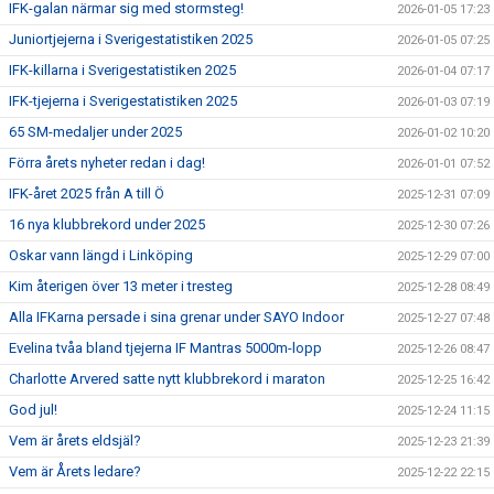
IFK-galan närmar sig med stormsteg!
2026-01-05 17:23
Juniortjejerna i Sverigestatistiken 2025
2026-01-05 07:25
IFK-killarna i Sverigestatistiken 2025
2026-01-04 07:17
IFK-tjejerna i Sverigestatistiken 2025
2026-01-03 07:19
65 SM-medaljer under 2025
2026-01-02 10:20
Förra årets nyheter redan i dag!
2026-01-01 07:52
IFK-året 2025 från A till Ö
2025-12-31 07:09
16 nya klubbrekord under 2025
2025-12-30 07:26
Oskar vann längd i Linköping
2025-12-29 07:00
Kim återigen över 13 meter i tresteg
2025-12-28 08:49
Alla IFKarna persade i sina grenar under SAYO Indoor
2025-12-27 07:48
Evelina tvåa bland tjejerna IF Mantras 5000m-lopp
2025-12-26 08:47
Charlotte Arvered satte nytt klubbrekord i maraton
2025-12-25 16:42
God jul!
2025-12-24 11:15
Vem är årets eldsjäl?
2025-12-23 21:39
Vem är Årets ledare?
2025-12-22 22:15