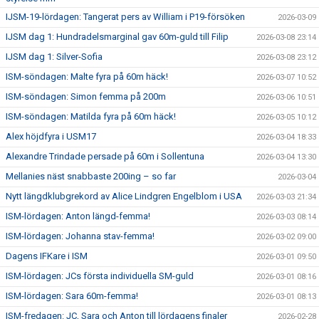
IJSM-19-lördagen: Tangerat pers av William i P19-försöken
2026-03-09
IJSM dag 1: Hundradelsmarginal gav 60m-guld till Filip
2026-03-08 23:14
IJSM dag 1: Silver-Sofia
2026-03-08 23:12
ISM-söndagen: Malte fyra på 60m häck!
2026-03-07 10:52
ISM-söndagen: Simon femma på 200m
2026-03-06 10:51
ISM-söndagen: Matilda fyra på 60m häck!
2026-03-05 10:12
Alex höjdfyra i USM17
2026-03-04 18:33
Alexandre Trindade persade på 60m i Sollentuna
2026-03-04 13:30
Mellanies näst snabbaste 200ing – so far
2026-03-04
Nytt längdklubgrekord av Alice Lindgren Engelblom i USA
2026-03-03 21:34
ISM-lördagen: Anton längd-femma!
2026-03-03 08:14
ISM-lördagen: Johanna stav-femma!
2026-03-02 09:00
Dagens IFKare i ISM
2026-03-01 09:50
ISM-lördagen: JCs första individuella SM-guld
2026-03-01 08:16
ISM-lördagen: Sara 60m-femma!
2026-03-01 08:13
ISM-fredagen: JC, Sara och Anton till lördagens finaler
2026-02-28