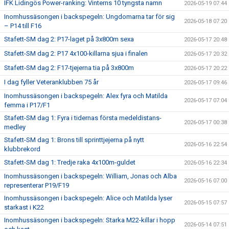
IFK Lidingös Power-ranking: Vinterns 10 tyngsta namn
2026-05-19 07:44
Inomhussäsongen i backspegeln: Ungdomarna tar för sig
2026-05-18 07:20
– P14 till F16
Stafett-SM dag 2: P17-laget på 3x800m sexa
2026-05-17 20:48
Stafett-SM dag 2: P17 4x100-killarna sjua i finalen
2026-05-17 20:32
Stafett-SM dag 2: F17-tjejerna tia på 3x800m
2026-05-17 20:22
I dag fyller Veteranklubben 75 år
2026-05-17 09:46
Inomhussäsongen i backspegeln: Alex fyra och Matilda
2026-05-17 07:04
femma i P17/F1
Stafett-SM dag 1: Fyra i tidernas första medeldistans-
2026-05-17 00:38
medley
Stafett-SM dag 1: Brons till sprinttjejerna på nytt
2026-05-16 22:54
klubbrekord
Stafett-SM dag 1: Tredje raka 4x100m-guldet
2026-05-16 22:34
Inomhussäsongen i backspegeln: William, Jonas och Alba
2026-05-16 07:00
representerar P19/F19
Inomhussäsongen i backspegeln: Alice och Matilda lyser
2026-05-15 07:57
starkast i K22
Inomhussäsongen i backspegeln: Starka M22-killar i hopp
2026-05-14 07:51