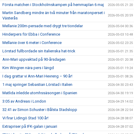
Första matchen i Stockholmskampen på hemmaplan 6 maj
2026-05-05 21:20
Martin Sandberg mindre än två minuter från maratonperset i
2026-05-05 20:59
Västerås
Mellanie 200m-persade med drygt tre tiondelar
2026-05-04 00:36
Hinderpers för Ebba i Conference
2026-05-03 10:48
Mellanie över 6 meter i Conference
2026-05-02 23:25
Lörstad fullbordade sin italienska hat-trick
2026-05-01 21:35
Ann-Mari uppvaktad på 90-årsdagen
2026-05-01 20:38
Kim Wingren nära pers i längd
2026-05-01 19:24
I dag grattar vi Ann-Mari Hevreng – 90 år!
2026-05-01 08:26
1 maj springer Sebastian Lörstad i Italien
2026-04-30 23:43
Matlida inledde utomhssäsongen i Spanien
2026-04-30 19:19
3:05 av Andreas i London
2026-04-29 14:02
32:41 av Simon Schuster i Bålsta Stadslopp
2026-04-28 22:54
Vi firar Lidingö Stad 100 år!
2026-04-28 08:07
Extrapriser på IFK-galan i januari
2026-04-28 07:02