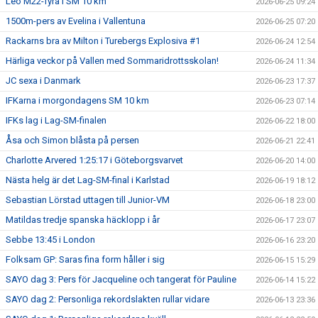
Leo M22-fyra i SM 10 km
2026-06-25 09:24
1500m-pers av Evelina i Vallentuna
2026-06-25 07:20
Rackarns bra av Milton i Turebergs Explosiva #1
2026-06-24 12:54
Härliga veckor på Vallen med Sommaridrottsskolan!
2026-06-24 11:34
JC sexa i Danmark
2026-06-23 17:37
IFKarna i morgondagens SM 10 km
2026-06-23 07:14
IFKs lag i Lag-SM-finalen
2026-06-22 18:00
Åsa och Simon blåsta på persen
2026-06-21 22:41
Charlotte Arvered 1:25:17 i Göteborgsvarvet
2026-06-20 14:00
Nästa helg är det Lag-SM-final i Karlstad
2026-06-19 18:12
Sebastian Lörstad uttagen till Junior-VM
2026-06-18 23:00
Matildas tredje spanska häcklopp i år
2026-06-17 23:07
Sebbe 13:45 i London
2026-06-16 23:20
Folksam GP: Saras fina form håller i sig
2026-06-15 15:29
SAYO dag 3: Pers för Jacqueline och tangerat för Pauline
2026-06-14 15:22
SAYO dag 2: Personliga rekordslakten rullar vidare
2026-06-13 23:36