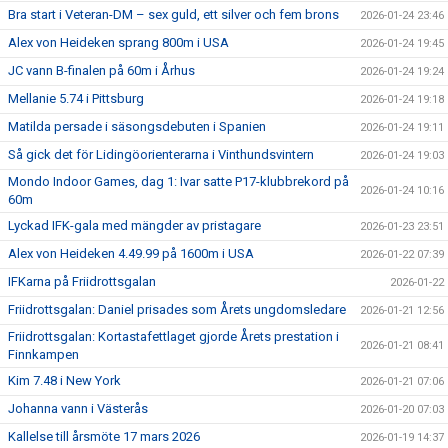
Bra start i Veteran-DM – sex guld, ett silver och fem brons
2026-01-24 23:46
Alex von Heideken sprang 800m i USA
2026-01-24 19:45
JC vann B-finalen på 60m i Århus
2026-01-24 19:24
Mellanie 5.74 i Pittsburg
2026-01-24 19:18
Matilda persade i säsongsdebuten i Spanien
2026-01-24 19:11
Så gick det för Lidingöorienterarna i Vinthundsvintern
2026-01-24 19:03
Mondo Indoor Games, dag 1: Ivar satte P17-klubbrekord på
2026-01-24 10:16
60m
Lyckad IFK-gala med mängder av pristagare
2026-01-23 23:51
Alex von Heideken 4.49.99 på 1600m i USA
2026-01-22 07:39
IFKarna på Friidrottsgalan
2026-01-22
Friidrottsgalan: Daniel prisades som Årets ungdomsledare
2026-01-21 12:56
Friidrottsgalan: Kortastafettlaget gjorde Årets prestation i
2026-01-21 08:41
Finnkampen
Kim 7.48 i New York
2026-01-21 07:06
Johanna vann i Västerås
2026-01-20 07:03
Kallelse till årsmöte 17 mars 2026
2026-01-19 14:37