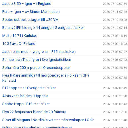
Jacob 3:50 – igen – i England
2026-07-12 07:59
Pers – igen – av Simon Martinsson
2026-07-11 07:48
Sebbe dubbelt uttagen till U20 VM
2026-07-10 20:08
Bara två IFK Lidingö-14-åringar i Sverigestatistiken
2026-07-10 07:14
Malte 14.71 i Karlstad
2026-07-09 13:19
10.34 av JC i Finland
2026-07-09 13:03
Jacqueline med i fyra grenar i F15-statistiken
2026-07-09 07:07
Samuel och Tilda fyror i Sverigestatistiken
2026-07-08 07:23
Sofia nära 200m-perset i Öresundsspelen
2026-07-07 23:39
Fyra IFKare anmälda till morgondagens Folksam GP i
2026-07-07 07:55
Karlstad
P17-topparna i Sverigestatistiken
2026-07-07 07:49
Albin vann höjden i Uppsala
2026-07-06 21:28
Sebbe i topp i P19-statistiken
2026-07-06 07:43
Elva 22-årsjuniorer bland de 20 främsta
2026-07-05 17:30
Silver till Magnus i Nordiska veteranmästerskapen i Oslo
2026-07-05 11:48
Milton sexa i Nordiska juniormästerskapen