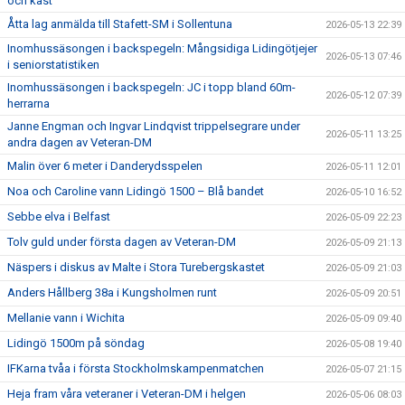
och kast
Åtta lag anmälda till Stafett-SM i Sollentuna
2026-05-13 22:39
Inomhussäsongen i backspegeln: Mångsidiga Lidingötjejer
2026-05-13 07:46
i seniorstatistiken
Inomhussäsongen i backspegeln: JC i topp bland 60m-
2026-05-12 07:39
herrarna
Janne Engman och Ingvar Lindqvist trippelsegrare under
2026-05-11 13:25
andra dagen av Veteran-DM
Malin över 6 meter i Danderydsspelen
2026-05-11 12:01
Noa och Caroline vann Lidingö 1500 – Blå bandet
2026-05-10 16:52
Sebbe elva i Belfast
2026-05-09 22:23
Tolv guld under första dagen av Veteran-DM
2026-05-09 21:13
Näspers i diskus av Malte i Stora Turebergskastet
2026-05-09 21:03
Anders Hållberg 38a i Kungsholmen runt
2026-05-09 20:51
Mellanie vann i Wichita
2026-05-09 09:40
Lidingö 1500m på söndag
2026-05-08 19:40
IFKarna tvåa i första Stockholmskampenmatchen
2026-05-07 21:15
Heja fram våra veteraner i Veteran-DM i helgen
2026-05-06 08:03