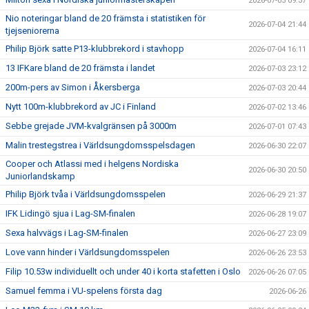
2026-07-05 09:37
Nio noteringar bland de 20 främsta i statistiken för
2026-07-04 21:44
tjejseniorerna
Philip Björk satte P13-klubbrekord i stavhopp
2026-07-04 16:11
13 IFKare bland de 20 främsta i landet
2026-07-03 23:12
200m-pers av Simon i Åkersberga
2026-07-03 20:44
Nytt 100m-klubbrekord av JC i Finland
2026-07-02 13:46
Sebbe grejade JVM-kvalgränsen på 3000m
2026-07-01 07:43
Malin trestegstrea i Världsungdomsspelsdagen
2026-06-30 22:07
Cooper och Atlassi med i helgens Nordiska
2026-06-30 20:50
Juniorlandskamp
Philip Björk tvåa i Världsungdomsspelen
2026-06-29 21:37
IFK Lidingö sjua i Lag-SM-finalen
2026-06-28 19:07
Sexa halvvägs i Lag-SM-finalen
2026-06-27 23:09
Love vann hinder i Världsungdomsspelen
2026-06-26 23:53
Filip 10.53w individuellt och under 40 i korta stafetten i Oslo
2026-06-26 07:05
Samuel femma i VU-spelens första dag
2026-06-26