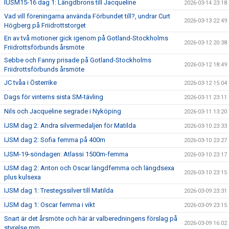
IUSM15-16 dag 1: Längdbrons till Jacqueline
2026-03-14 23:18
Vad vill föreningarna använda Förbundet till?, undrar Curt
2026-03-13 22:49
Högberg på Friidrottstorget
En av två motioner gick igenom på Gotland-Stockholms
2026-03-12 20:38
Friidrottsförbunds årsmöte
Sebbe och Fanny prisade på Gotland-Stockholms
2026-03-12 18:49
Friidrottsförbunds årsmöte
JC tvåa i Österrike
2026-03-12 15:04
Dags för vinterns sista SM-tävling
2026-03-11 23:11
Nils och Jacqueline segrade i Nyköping
2026-03-11 13:20
IJSM dag 2: Andra silvermedaljen för Matilda
2026-03-10 23:33
IJSM dag 2: Sofia femma på 400m
2026-03-10 23:27
IJSM-19-söndagen: Atlassi 1500m-femma
2026-03-10 23:17
IJSM dag 2: Anton och Oscar längdfemma och längdsexa
2026-03-10 23:15
plus kulsexa
IJSM dag 1: Trestegssilver till Matilda
2026-03-09 23:31
IJSM dag 1: Oscar femma i vikt
2026-03-09 23:15
Snart är det årsmöte och här är valberedningens förslag på
2026-03-09 16:02
styrelse mm