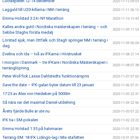
Luciaspelen 12-14 december
2025-11-12 09:03
Lagguld till U20-killarna i NM i terräng
2025-11-11 06:15
Emma Holstad 3:24 i NY Marathon
2025-11-10 15:43
Kalles andra guld i Nordiska mästerskapen i terräng – och
2025-11-09 11:53
Sebbe Staghs första medalj
Lörstad sjuk, men Ottfalk och Stagh springer NM i terräng i
2025-11-09 06:04
dag
Evelina och Ida – två av IFKarna i Höstrusket
2025-11-08 21:14
I morgon i Danmark – tre IFKare i Nordiska Mästerskapen i
2025-11-08 07:38
terränglöpning
Peter Woll fick Lasse Dahlstedts funktionärspris
2025-11-07 07:02
Save the date – IFK-galan byter datum till 23 januari
2025-11-06 07:21
17:25 av Alex von Heideken på 5000m
2025-11-05 22:37
Så nära var det maximal Daniel-utdelning
2025-11-04 22:56
Årets fjärde Bulle är ute nu
2025-11-03 07:22
IFK tia i SM-pokalen
2025-11-02 23:22
Emma Holstad 1:35 på halvmaran
2025-11-01 22:35
Terräng-SM: 18 IFK Lidingö-lag i Mix-stafetten
2025-10-31 07:06