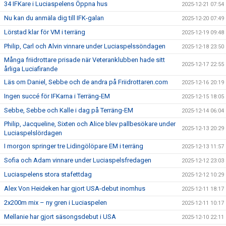
34 IFKare i Luciaspelens Öppna hus
2025-12-21 07:54
Nu kan du anmäla dig till IFK-galan
2025-12-20 07:49
Lörstad klar för VM i terräng
2025-12-19 09:48
Philip, Carl och Alvin vinnare under Luciaspelssöndagen
2025-12-18 23:50
Många friidrottare prisade när Veteranklubben hade sitt
2025-12-17 22:55
årliga Luciafirande
Läs om Daniel, Sebbe och de andra på Friidrottaren.com
2025-12-16 20:19
Ingen succé för IFKarna i Terräng-EM
2025-12-15 18:05
Sebbe, Sebbe och Kalle i dag på Terräng-EM
2025-12-14 06:04
Philip, Jacqueline, Sixten och Alice blev pallbesökare under
2025-12-13 20:29
Luciaspelslördagen
I morgon springer tre Lidingölöpare EM i terräng
2025-12-13 11:57
Sofia och Adam vinnare under Luciaspelsfredagen
2025-12-12 23:03
Luciaspelens stora stafettdag
2025-12-12 10:29
Alex Von Heideken har gjort USA-debut inomhus
2025-12-11 18:17
2x200m mix – ny gren i Luciaspelen
2025-12-11 10:17
Mellanie har gjort säsongsdebut i USA
2025-12-10 22:11