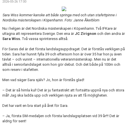
2026-05-26 17:00
Sara Wiss kommer kanske att både springa med och utan stafettpinne i
Nordiska mästerskapen i Köpenhamn. Foto: Janne Åkerblom
Nu i helgen är det Nordiska mästerskapen i Köpenhamn. Två IFKare är
uttagna att representera Sverige. Den ena är
JC Zirignon
och den andra är
Sara Wiss.
Två vassa sprinteress alltså.
För Saras del är det första landslagsuppdraget. Det är förstås verkligen på
tiden. Sara har hunnit fylla 39 och eftersom hon är över 35 har hon ju även
tävlat – och vunnit – internationella veteranmästerskap. Men nu är det
alltså i seniorlandslaget som hon gör debut. Och det både på 100m och
som reserv i stafetten.
Men vad säger Sara själv? Jo, hon är förstås glad!
– Det är så himla kul! Det är ju fantastiskt att fortsätta uppnå nya och stora
mål! Jag ska ladda upp och verkligen njuta av att få möjligheten.
Det har varit en bra start på året för Sara.
– Ja, första SM-medaljen och första landslagsplatsen vid 39 år!!! Det är
aldrig för sent!