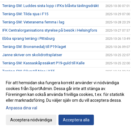
Terräng-SM: Luddes sista lopp i IFKs blåvita tävlingsdräkt
2025-10-30 07:01
Terräng-SM: Tilda sjua i F15
2025-10-29 07:00
Terräng-SM: Veteranerna femma i lag
2025-10-28 23:29
IFK Centralorganisations styrelse på besök i Helsingfors
2025-10-27 07:57
Ebba sprang terräng i Pittsburg
2025-10-26 13:49
Terräng-SM: Bronsmedalj till P19-laget
2025-10-26 09:07
Janne skriver om skolidrottsplatser
2025-10-25 22:07
Terräng-SM: Kassaskåpssäkert P19-guld till Kalle
2025-10-25 22:00
Terräng-SM: Silver till Nina i K55
2025-10-24 09:24
Terräng-SM: Veteran-silver till Kenneth Gysing
2025-10-23 08:03
För att hemsidan ska fungera korrekt använder vi nödvändiga
Vilka fantastiska funktionärer vi har!
2025-10-22 21:19
cookies från SportAdmin. Dessa går inte att stänga av.
Föreningen kan också använda frivilliga cookies, t.ex. för statistik
Terräng-SM: Dubbelt i lagtävlingen i P17
2025-10-22 12:42
eller marknadsföring. Du väljer själv om du vill acceptera dessa.
Stark trio juniorlöpare från IFK i Nordiska mästerskapen i
2025-10-22 08:33
Anpassa dina val
terräng
Terräng-SM: Samuels första USM-guld
2025-10-21 07:48
Acceptera nödvändiga
Acceptera alla
Terräng-SM: Trippelseger i P16
2025-10-20 14:35