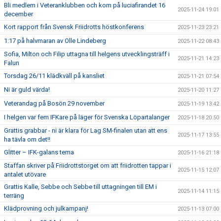
Bli medlem i Veteranklubben och kom på luciafirandet 16
2025-11-24 19:01
december
Kort rapport från Svensk Friidrotts höstkonferens
2025-11-23 23:21
1:17 på halvmaran av Olle Lindeberg
2025-11-22 08:43
Sofia, Milton och Filip uttagna till helgens utvecklingsträff i
2025-11-21 14:23
Falun
Torsdag 26/11 klädkväll på kansliet
2025-11-21 07:54
Ni är guld värda!
2025-11-20 11:27
Veterandag på Bosön 29 november
2025-11-19 13:42
I helgen var fem IFKare på läger för Svenska Löpartalanger
2025-11-18 20:50
Grattis grabbar - ni är klara för Lag SM-finalen utan att ens
2025-11-17 13:55
ha tävla om det!!
Glitter – IFK-galans tema
2025-11-16 21:18
Staffan skriver på Friidrottstorget om att friidrotten tappar i
2025-11-15 12:07
antalet utövare
Grattis Kalle, Sebbe och Sebbe till uttagningen till EM i
2025-11-14 11:15
terräng
Klädprovning och julkampanj!
2025-11-13 07:00