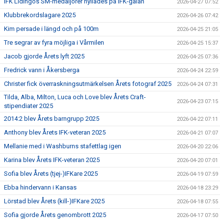
IFK Lidingös SM-medaljörer hyllades på IFK-galan
2026-04-27 07:52
Klubbrekordslagare 2025
2026-04-26 07:42
Kim persade i längd och på 100m
2026-04-25 21:05
Tre segrar av fyra möjliga i Vårmilen
2026-04-25 15:37
Jacob gjorde Årets lyft 2025
2026-04-25 07:36
Fredrick vann i Åkersberga
2026-04-24 22:59
Christer fick överraskningsutmärkelsen Årets fotograf 2025
2026-04-24 07:31
Tilda, Alba, Milton, Luca och Love blev Årets Craft-
2026-04-23 07:15
stipendiater 2025
2014:2 blev Årets barngrupp 2025
2026-04-22 07:11
Anthony blev Årets IFK-veteran 2025
2026-04-21 07:07
Mellanie med i Washburns stafettlag igen
2026-04-20 22:06
Karina blev Årets IFK-veteran 2025
2026-04-20 07:01
Sofia blev Årets (tjej-)IFKare 2025
2026-04-19 07:59
Ebba hindervann i Kansas
2026-04-18 23:29
Lörstad blev Årets (kill-)IFKare 2025
2026-04-18 07:55
Sofia gjorde Årets genombrott 2025
2026-04-17 07:50