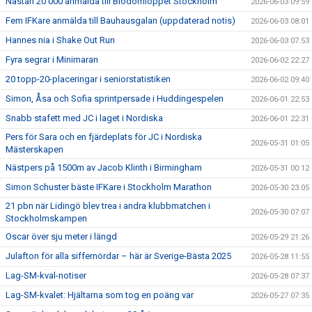
Nästan 20 000 anmälda till Blodomloppet Stockholm
2026-06-03 09:59
Fem IFKare anmälda till Bauhausgalan (uppdaterad notis)
2026-06-03 08:01
Hannes nia i Shake Out Run
2026-06-03 07:53
Fyra segrar i Minimaran
2026-06-02 22:27
20 topp-20-placeringar i seniorstatistiken
2026-06-02 09:40
Simon, Åsa och Sofia sprintpersade i Huddingespelen
2026-06-01 22:53
Snabb stafett med JC i laget i Nordiska
2026-06-01 22:31
Pers för Sara och en fjärdeplats för JC i Nordiska
2026-05-31 01:05
Mästerskapen
Nästpers på 1500m av Jacob Klinth i Birmingham
2026-05-31 00:12
Simon Schuster bäste IFKare i Stockholm Marathon
2026-05-30 23:05
21 pbn när Lidingö blev trea i andra klubbmatchen i
2026-05-30 07:07
Stockholmskampen
Oscar över sju meter i längd
2026-05-29 21:26
Julafton för alla siffernördar – här är Sverige-Bästa 2025
2026-05-28 11:55
Lag-SM-kval-notiser
2026-05-28 07:37
Lag-SM-kvalet: Hjältarna som tog en poäng var
2026-05-27 07:35