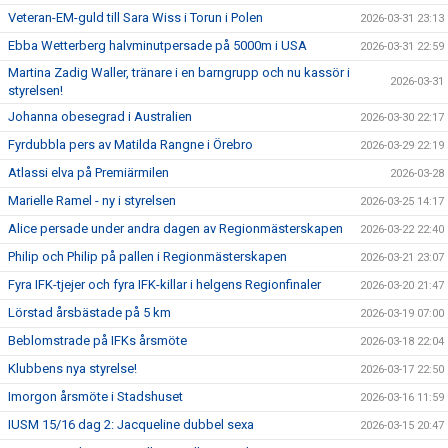
Veteran-EM-guld till Sara Wiss i Torun i Polen
2026-03-31 23:13
Ebba Wetterberg halvminutpersade på 5000m i USA
2026-03-31 22:59
Martina Zadig Waller, tränare i en barngrupp och nu kassör i
2026-03-31
styrelsen!
Johanna obesegrad i Australien
2026-03-30 22:17
Fyrdubbla pers av Matilda Rangne i Örebro
2026-03-29 22:19
Atlassi elva på Premiärmilen
2026-03-28
Marielle Ramel - ny i styrelsen
2026-03-25 14:17
Alice persade under andra dagen av Regionmästerskapen
2026-03-22 22:40
Philip och Philip på pallen i Regionmästerskapen
2026-03-21 23:07
Fyra IFK-tjejer och fyra IFK-killar i helgens Regionfinaler
2026-03-20 21:47
Lörstad årsbästade på 5 km
2026-03-19 07:00
Beblomstrade på IFKs årsmöte
2026-03-18 22:04
Klubbens nya styrelse!
2026-03-17 22:50
Imorgon årsmöte i Stadshuset
2026-03-16 11:59
IUSM 15/16 dag 2: Jacqueline dubbel sexa
2026-03-15 20:47