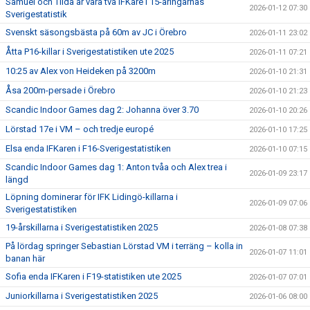
Samuel och Tilda är våra två IFKare i 15-åringarnas
2026-01-12 07:30
Sverigestatistik
Svenskt säsongsbästa på 60m av JC i Örebro
2026-01-11 23:02
Åtta P16-killar i Sverigestatistiken ute 2025
2026-01-11 07:21
10:25 av Alex von Heideken på 3200m
2026-01-10 21:31
Åsa 200m-persade i Örebro
2026-01-10 21:23
Scandic Indoor Games dag 2: Johanna över 3.70
2026-01-10 20:26
Lörstad 17e i VM – och tredje europé
2026-01-10 17:25
Elsa enda IFKaren i F16-Sverigestatistiken
2026-01-10 07:15
Scandic Indoor Games dag 1: Anton tvåa och Alex trea i
2026-01-09 23:17
längd
Löpning dominerar för IFK Lidingö-killarna i
2026-01-09 07:06
Sverigestatistiken
19-årskillarna i Sverigestatistiken 2025
2026-01-08 07:38
På lördag springer Sebastian Lörstad VM i terräng – kolla in
2026-01-07 11:01
banan här
Sofia enda IFKaren i F19-statistiken ute 2025
2026-01-07 07:01
Juniorkillarna i Sverigestatistiken 2025
2026-01-06 08:00