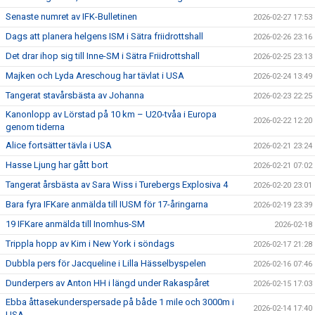
Senaste numret av IFK-Bulletinen
2026-02-27 17:53
Dags att planera helgens ISM i Sätra friidrottshall
2026-02-26 23:16
Det drar ihop sig till Inne-SM i Sätra Friidrottshall
2026-02-25 23:13
Majken och Lyda Areschoug har tävlat i USA
2026-02-24 13:49
Tangerat stavårsbästa av Johanna
2026-02-23 22:25
Kanonlopp av Lörstad på 10 km – U20-tvåa i Europa
2026-02-22 12:20
genom tiderna
Alice fortsätter tävla i USA
2026-02-21 23:24
Hasse Ljung har gått bort
2026-02-21 07:02
Tangerat årsbästa av Sara Wiss i Turebergs Explosiva 4
2026-02-20 23:01
Bara fyra IFKare anmälda till IUSM för 17-åringarna
2026-02-19 23:39
19 IFKare anmälda till Inomhus-SM
2026-02-18
Trippla hopp av Kim i New York i söndags
2026-02-17 21:28
Dubbla pers för Jacqueline i Lilla Hässelbyspelen
2026-02-16 07:46
Dunderpers av Anton HH i längd under Rakaspåret
2026-02-15 17:03
Ebba åttasekunderspersade på både 1 mile och 3000m i
2026-02-14 17:40
USA