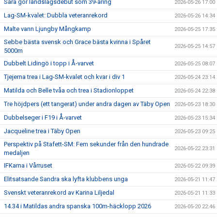
Sara gör landslagsdebut som 39-åring
2026-05-26 17:00
Lag-SM-kvalet: Dubbla veteranrekord
2026-05-26 14:34
Malte vann Ljungby Mångkamp
2026-05-25 17:35
Sebbe bästa svensk och Grace bästa kvinna i Spåret
2026-05-25 14:57
5000m
Dubbelt Lidingö i topp i Å-varvet
2026-05-25 08:07
Tjejerna trea i Lag-SM-kvalet och kvar i div 1
2026-05-24 23:14
Matilda och Belle tvåa och trea i Stadionloppet
2026-05-24 22:38
Tre höjdpers (ett tangerat) under andra dagen av Täby Open
2026-05-23 18:30
Dubbelseger i F19 i Å-varvet
2026-05-23 15:34
Jacqueline trea i Täby Open
2026-05-23 09:25
Perspektiv på Stafett-SM: Fem sekunder från den hundrade
2026-05-22 23:31
medaljen
IFKarna i Vårruset
2026-05-22 09:39
Elitsatsande Sandra ska lyfta klubbens unga
2026-05-21 11:47
Svenskt veteranrekord av Karina Liljedal
2026-05-21 11:33
14.34 i Matildas andra spanska 100m-häcklopp 2026
2026-05-20 22:46