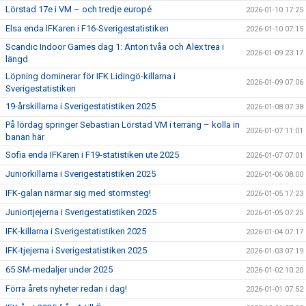
Lörstad 17e i VM – och tredje europé
2026-01-10 17:25
Elsa enda IFKaren i F16-Sverigestatistiken
2026-01-10 07:15
Scandic Indoor Games dag 1: Anton tvåa och Alex trea i
2026-01-09 23:17
längd
Löpning dominerar för IFK Lidingö-killarna i
2026-01-09 07:06
Sverigestatistiken
19-årskillarna i Sverigestatistiken 2025
2026-01-08 07:38
På lördag springer Sebastian Lörstad VM i terräng – kolla in
2026-01-07 11:01
banan här
Sofia enda IFKaren i F19-statistiken ute 2025
2026-01-07 07:01
Juniorkillarna i Sverigestatistiken 2025
2026-01-06 08:00
IFK-galan närmar sig med stormsteg!
2026-01-05 17:23
Juniortjejerna i Sverigestatistiken 2025
2026-01-05 07:25
IFK-killarna i Sverigestatistiken 2025
2026-01-04 07:17
IFK-tjejerna i Sverigestatistiken 2025
2026-01-03 07:19
65 SM-medaljer under 2025
2026-01-02 10:20
Förra årets nyheter redan i dag!
2026-01-01 07:52