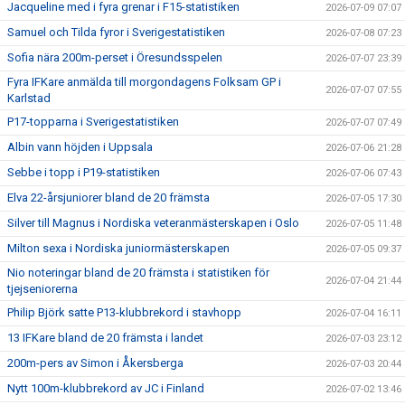
Jacqueline med i fyra grenar i F15-statistiken
2026-07-09 07:07
Samuel och Tilda fyror i Sverigestatistiken
2026-07-08 07:23
Sofia nära 200m-perset i Öresundsspelen
2026-07-07 23:39
Fyra IFKare anmälda till morgondagens Folksam GP i
2026-07-07 07:55
Karlstad
P17-topparna i Sverigestatistiken
2026-07-07 07:49
Albin vann höjden i Uppsala
2026-07-06 21:28
Sebbe i topp i P19-statistiken
2026-07-06 07:43
Elva 22-årsjuniorer bland de 20 främsta
2026-07-05 17:30
Silver till Magnus i Nordiska veteranmästerskapen i Oslo
2026-07-05 11:48
Milton sexa i Nordiska juniormästerskapen
2026-07-05 09:37
Nio noteringar bland de 20 främsta i statistiken för
2026-07-04 21:44
tjejseniorerna
Philip Björk satte P13-klubbrekord i stavhopp
2026-07-04 16:11
13 IFKare bland de 20 främsta i landet
2026-07-03 23:12
200m-pers av Simon i Åkersberga
2026-07-03 20:44
Nytt 100m-klubbrekord av JC i Finland
2026-07-02 13:46