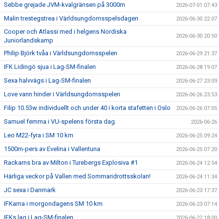
Sebbe grejade JVM-kvalgränsen på 3000m
2026-07-01 07:43
Malin trestegstrea i Världsungdomsspelsdagen
2026-06-30 22:07
Cooper och Atlassi med i helgens Nordiska
2026-06-30 20:50
Juniorlandskamp
Philip Björk tvåa i Världsungdomsspelen
2026-06-29 21:37
IFK Lidingö sjua i Lag-SM-finalen
2026-06-28 19:07
Sexa halvvägs i Lag-SM-finalen
2026-06-27 23:09
Love vann hinder i Världsungdomsspelen
2026-06-26 23:53
Filip 10.53w individuellt och under 40 i korta stafetten i Oslo
2026-06-26 07:05
Samuel femma i VU-spelens första dag
2026-06-26
Leo M22-fyra i SM 10 km
2026-06-25 09:24
1500m-pers av Evelina i Vallentuna
2026-06-25 07:20
Rackarns bra av Milton i Turebergs Explosiva #1
2026-06-24 12:54
Härliga veckor på Vallen med Sommaridrottsskolan!
2026-06-24 11:34
JC sexa i Danmark
2026-06-23 17:37
IFKarna i morgondagens SM 10 km
2026-06-23 07:14
IFKs lag i Lag-SM-finalen
2026-06-22 18:00