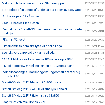
Matilda och Belle tvåa och trea i Stadionloppet
2026-05-24 22:38
Tre höjdpers (ett tangerat) under andra dagen av Täby Open
2026-05-23 18:30
Dubbelseger i F19 i Å-varvet
2026-05-23 15:34
Jacqueline trea i Täby Open
2026-05-23 09:25
Perspektiv på Stafett-SM: Fem sekunder från den hundrade
2026-05-22 23:31
medaljen
IFKarna i Vårruset
2026-05-22 09:39
Elitsatsande Sandra ska lyfta klubbens unga
2026-05-21 11:47
Svenskt veteranrekord av Karina Liljedal
2026-05-21 11:33
14.34 i Matildas andra spanska 100m-häcklopp 2026
2026-05-20 22:46
IFK Lidingös Power-ranking: Vinterns 10 tyngsta namn
2026-05-19 07:44
Inomhussäsongen i backspegeln: Ungdomarna tar för sig
2026-05-18 07:20
– P14 till F16
Stafett-SM dag 2: P17-laget på 3x800m sexa
2026-05-17 20:48
Stafett-SM dag 2: P17 4x100-killarna sjua i finalen
2026-05-17 20:32
Stafett-SM dag 2: F17-tjejerna tia på 3x800m
2026-05-17 20:22
I dag fyller Veteranklubben 75 år
2026-05-17 09:46