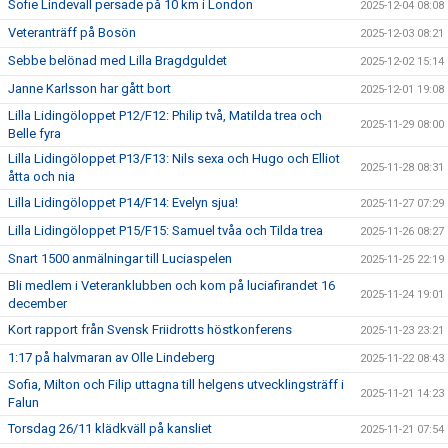
Sofie Lindevall persade på 10 km i London
2025-12-04 08:08
Veteranträff på Bosön
2025-12-03 08:21
Sebbe belönad med Lilla Bragdguldet
2025-12-02 15:14
Janne Karlsson har gått bort
2025-12-01 19:08
Lilla Lidingöloppet P12/F12: Philip två, Matilda trea och
2025-11-29 08:00
Belle fyra
Lilla Lidingöloppet P13/F13: Nils sexa och Hugo och Elliot
2025-11-28 08:31
åtta och nia
Lilla Lidingöloppet P14/F14: Evelyn sjua!
2025-11-27 07:29
Lilla Lidingöloppet P15/F15: Samuel tvåa och Tilda trea
2025-11-26 08:27
Snart 1500 anmälningar till Luciaspelen
2025-11-25 22:19
Bli medlem i Veteranklubben och kom på luciafirandet 16
2025-11-24 19:01
december
Kort rapport från Svensk Friidrotts höstkonferens
2025-11-23 23:21
1:17 på halvmaran av Olle Lindeberg
2025-11-22 08:43
Sofia, Milton och Filip uttagna till helgens utvecklingsträff i
2025-11-21 14:23
Falun
Torsdag 26/11 klädkväll på kansliet
2025-11-21 07:54