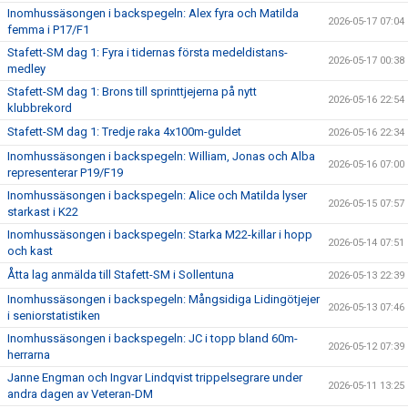
Inomhussäsongen i backspegeln: Alex fyra och Matilda
2026-05-17 07:04
femma i P17/F1
Stafett-SM dag 1: Fyra i tidernas första medeldistans-
2026-05-17 00:38
medley
Stafett-SM dag 1: Brons till sprinttjejerna på nytt
2026-05-16 22:54
klubbrekord
Stafett-SM dag 1: Tredje raka 4x100m-guldet
2026-05-16 22:34
Inomhussäsongen i backspegeln: William, Jonas och Alba
2026-05-16 07:00
representerar P19/F19
Inomhussäsongen i backspegeln: Alice och Matilda lyser
2026-05-15 07:57
starkast i K22
Inomhussäsongen i backspegeln: Starka M22-killar i hopp
2026-05-14 07:51
och kast
Åtta lag anmälda till Stafett-SM i Sollentuna
2026-05-13 22:39
Inomhussäsongen i backspegeln: Mångsidiga Lidingötjejer
2026-05-13 07:46
i seniorstatistiken
Inomhussäsongen i backspegeln: JC i topp bland 60m-
2026-05-12 07:39
herrarna
Janne Engman och Ingvar Lindqvist trippelsegrare under
2026-05-11 13:25
andra dagen av Veteran-DM