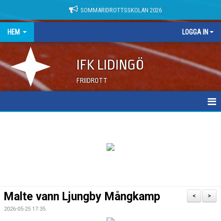
SOMMARIDROTTSSKOLAN 2026
HEM
LOGGA IN
IFK LIDINGÖ
FRIIDROTT
NYHETER
DOKUMENT
Malte vann Ljungby Mångkamp
<
>
2026-05-25 17:35