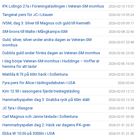
IFK Lidingö 27a i Föreningstävlingen i Veteran-SM inomhus
2026-02-10 13:57
Tangerat pers för JC i Litauen
2026-02-10 09:24
IVSM, dag 3: Silver till Magnus och guld till Kenneth
2026-02-09 09:17
SM-brons till Malte i Mångkamps-ISM
2026-02-08 22:40
Guld, silver, silver under andra dagen av Veteran-SM
2026-02-07 23:48
inomhus
Dubbla guld under första dagen av Veteran-SM inomhus
2026-02-06 23:50
I dag börjar Veteran-SM inomhus i Huddinge – Hoffer är
2026-02-06 10:54
hemma för att tävla!
Matilda 8.73 på 60m häck i Sollentuna
2026-02-05 23:26
Fyra pers för Alice i tävlingsdebuten i USA
2026-02-04
Kim 12.93 i säsongens fjärde trestegstävling
2026-02-03 12:12
Hammarbyspelen dag 3: Snabba ryck på 60m slätt
2026-02-02 15:33
JC fyra i Glasgow
2026-02-01 13:28
Carl Magnus och Janne tävlade i Sollentuna
2026-02-01 09:30
Hammarbyspelen dag 2: Häck var dagens IFK-gren
2026-01-31 22:37
Ebba W 10:36 på 3000m i USA
2026-01-31 21:30