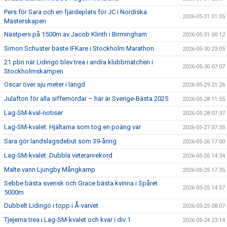
Pers för Sara och en fjärdeplats för JC i Nordiska
2026-05-31 01:05
Mästerskapen
Nästpers på 1500m av Jacob Klinth i Birmingham
2026-05-31 00:12
Simon Schuster bäste IFKare i Stockholm Marathon
2026-05-30 23:05
21 pbn när Lidingö blev trea i andra klubbmatchen i
2026-05-30 07:07
Stockholmskampen
Oscar över sju meter i längd
2026-05-29 21:26
Julafton för alla siffernördar – här är Sverige-Bästa 2025
2026-05-28 11:55
Lag-SM-kval-notiser
2026-05-28 07:37
Lag-SM-kvalet: Hjältarna som tog en poäng var
2026-05-27 07:35
Sara gör landslagsdebut som 39-åring
2026-05-26 17:00
Lag-SM-kvalet: Dubbla veteranrekord
2026-05-26 14:34
Malte vann Ljungby Mångkamp
2026-05-25 17:35
Sebbe bästa svensk och Grace bästa kvinna i Spåret
2026-05-25 14:57
5000m
Dubbelt Lidingö i topp i Å-varvet
2026-05-25 08:07
Tjejerna trea i Lag-SM-kvalet och kvar i div 1
2026-05-24 23:14