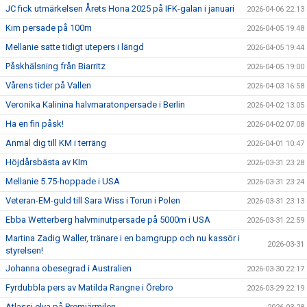
JC fick utmärkelsen Årets Hona 2025 på IFK-galan i januari
2026-04-06 22:13
Kim persade på 100m
2026-04-05 19:48
Mellanie satte tidigt utepers i längd
2026-04-05 19:44
Påskhälsning från Biarritz
2026-04-05 19:00
Vårens tider på Vallen
2026-04-03 16:58
Veronika Kalinina halvmaratonpersade i Berlin
2026-04-02 13:05
Ha en fin påsk!
2026-04-02 07:08
Anmäl dig till KM i terräng
2026-04-01 10:47
Höjdårsbästa av KIm
2026-03-31 23:28
Mellanie 5.75-hoppade i USA
2026-03-31 23:24
Veteran-EM-guld till Sara Wiss i Torun i Polen
2026-03-31 23:13
Ebba Wetterberg halvminutpersade på 5000m i USA
2026-03-31 22:59
Martina Zadig Waller, tränare i en barngrupp och nu kassör i
2026-03-31
styrelsen!
Johanna obesegrad i Australien
2026-03-30 22:17
Fyrdubbla pers av Matilda Rangne i Örebro
2026-03-29 22:19
Atlassi elva på Premiärmilen