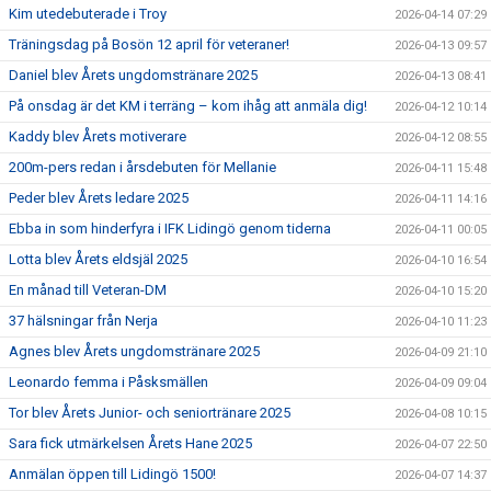
Kim utedebuterade i Troy
2026-04-14 07:29
Träningsdag på Bosön 12 april för veteraner!
2026-04-13 09:57
Daniel blev Årets ungdomstränare 2025
2026-04-13 08:41
På onsdag är det KM i terräng – kom ihåg att anmäla dig!
2026-04-12 10:14
Kaddy blev Årets motiverare
2026-04-12 08:55
200m-pers redan i årsdebuten för Mellanie
2026-04-11 15:48
Peder blev Årets ledare 2025
2026-04-11 14:16
Ebba in som hinderfyra i IFK Lidingö genom tiderna
2026-04-11 00:05
Lotta blev Årets eldsjäl 2025
2026-04-10 16:54
En månad till Veteran-DM
2026-04-10 15:20
37 hälsningar från Nerja
2026-04-10 11:23
Agnes blev Årets ungdomstränare 2025
2026-04-09 21:10
Leonardo femma i Påsksmällen
2026-04-09 09:04
Tor blev Årets Junior- och seniortränare 2025
2026-04-08 10:15
Sara fick utmärkelsen Årets Hane 2025
2026-04-07 22:50
Anmälan öppen till Lidingö 1500!
2026-04-07 14:37