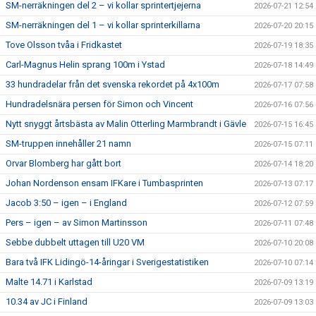
SM-nerräkningen del 2 – vi kollar sprintertjejerna
2026-07-21 12:54
SM-nerräkningen del 1 – vi kollar sprinterkillarna
2026-07-20 20:15
Tove Olsson tvåa i Fridkastet
2026-07-19 18:35
Carl-Magnus Helin sprang 100m i Ystad
2026-07-18 14:49
33 hundradelar från det svenska rekordet på 4x100m
2026-07-17 07:58
Hundradelsnära persen för Simon och Vincent
2026-07-16 07:56
Nytt snyggt årtsbästa av Malin Otterling Marmbrandt i Gävle
2026-07-15 16:45
SM-truppen innehåller 21 namn
2026-07-15 07:11
Orvar Blomberg har gått bort
2026-07-14 18:20
Johan Nordenson ensam IFKare i Tumbasprinten
2026-07-13 07:17
Jacob 3:50 – igen – i England
2026-07-12 07:59
Pers – igen – av Simon Martinsson
2026-07-11 07:48
Sebbe dubbelt uttagen till U20 VM
2026-07-10 20:08
Bara två IFK Lidingö-14-åringar i Sverigestatistiken
2026-07-10 07:14
Malte 14.71 i Karlstad
2026-07-09 13:19
10.34 av JC i Finland
2026-07-09 13:03