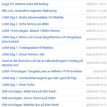
Dags för vinterns sista SM-tävling
2026-03-11 23:11
Nils och Jacqueline segrade i Nyköping
2026-03-11 13:20
IJSM dag 2: Andra silvermedaljen för Matilda
2026-03-10 23:33
IJSM dag 2: Sofia femma på 400m
2026-03-10 23:27
IJSM-19-söndagen: Atlassi 1500m-femma
2026-03-10 23:17
IJSM dag 2: Anton och Oscar längdfemma och längdsexa
2026-03-10 23:15
plus kulsexa
IJSM dag 1: Trestegssilver till Matilda
2026-03-09 23:31
IJSM dag 1: Oscar femma i vikt
2026-03-09 23:15
Snart är det årsmöte och här är valberedningens förslag på
2026-03-09 16:02
styrelse mm
IJSM-19-lördagen: Tangerat pers av William i P19-försöken
2026-03-09
IJSM dag 1: Hundradelsmarginal gav 60m-guld till Filip
2026-03-08 23:14
IJSM dag 1: Silver-Sofia
2026-03-08 23:12
ISM-söndagen: Malte fyra på 60m häck!
2026-03-07 10:52
ISM-söndagen: Simon femma på 200m
2026-03-06 10:51
ISM-söndagen: Matilda fyra på 60m häck!
2026-03-05 10:12