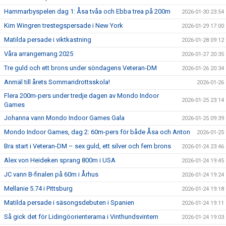
Hammarbyspelen dag 1: Åsa tvåa och Ebba trea på 200m
2026-01-30 23:54
Kim Wingren trestegspersade i New York
2026-01-29 17:00
Matilda persade i viktkastning
2026-01-28 09:12
Våra arrangemang 2025
2026-01-27 20:35
Tre guld och ett brons under söndagens Veteran-DM
2026-01-26 20:34
Anmäl till årets Sommaridrottsskola!
2026-01-26
Flera 200m-pers under tredje dagen av Mondo Indoor
2026-01-25 23:14
Games
Johanna vann Mondo Indoor Games Gala
2026-01-25 09:39
Mondo Indoor Games, dag 2: 60m-pers för både Åsa och Anton
2026-01-25
Bra start i Veteran-DM – sex guld, ett silver och fem brons
2026-01-24 23:46
Alex von Heideken sprang 800m i USA
2026-01-24 19:45
JC vann B-finalen på 60m i Århus
2026-01-24 19:24
Mellanie 5.74 i Pittsburg
2026-01-24 19:18
Matilda persade i säsongsdebuten i Spanien
2026-01-24 19:11
Så gick det för Lidingöorienterarna i Vinthundsvintern
2026-01-24 19:03