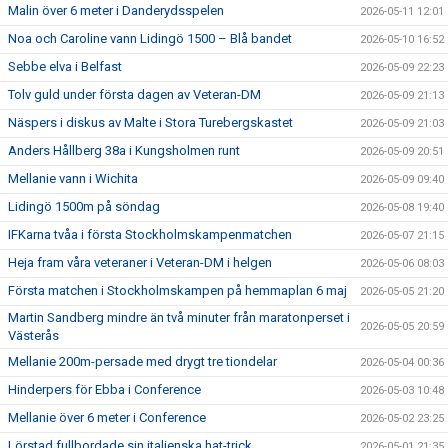
Malin över 6 meter i Danderydsspelen
2026-05-11 12:01
Noa och Caroline vann Lidingö 1500 – Blå bandet
2026-05-10 16:52
Sebbe elva i Belfast
2026-05-09 22:23
Tolv guld under första dagen av Veteran-DM
2026-05-09 21:13
Näspers i diskus av Malte i Stora Turebergskastet
2026-05-09 21:03
Anders Hållberg 38a i Kungsholmen runt
2026-05-09 20:51
Mellanie vann i Wichita
2026-05-09 09:40
Lidingö 1500m på söndag
2026-05-08 19:40
IFKarna tvåa i första Stockholmskampenmatchen
2026-05-07 21:15
Heja fram våra veteraner i Veteran-DM i helgen
2026-05-06 08:03
Första matchen i Stockholmskampen på hemmaplan 6 maj
2026-05-05 21:20
Martin Sandberg mindre än två minuter från maratonperset i
2026-05-05 20:59
Västerås
Mellanie 200m-persade med drygt tre tiondelar
2026-05-04 00:36
Hinderpers för Ebba i Conference
2026-05-03 10:48
Mellanie över 6 meter i Conference
2026-05-02 23:25
Lörstad fullbordade sin italienska hat-trick
2026-05-01 21:35