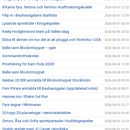
IFKarna fyra, femma och femma i Kraftmätningskvalet
2026-06-07 12:32
Filip in i Bauhausgalans startlista
2026-06-07 12:09
Lysande sprinttider i Kringelspelen
2026-06-07 00:04
Keely Hodgkinsons team på Vallen idag
2026-06-06 23:02
Ebba W skriver om hur det är att plugga och friidrotta i USA
2026-06-06 08:54
Belle vann Blodomloppet – igen
2026-06-05 23:14
Sommaridrottsskolan
2026-06-05 13:04
Provträning för barn föda 2020!
2026-06-04 13:00
Belle vann Blodomloppet
2026-06-04 09:33
Nästan 20 000 anmälda till Blodomloppet Stockholm
2026-06-03 09:59
Fem IFKare anmälda till Bauhausgalan (uppdaterad notis)
2026-06-03 08:01
Hannes nia i Shake Out Run
2026-06-03 07:53
Fyra segrar i Minimaran
2026-06-02 22:27
20 topp-20-placeringar i seniorstatistiken
2026-06-02 09:40
Simon, Åsa och Sofia sprintpersade i Huddingespelen
2026-06-01 22:53
Snabb stafett med JC i laget i Nordiska
2026-06-01 22:31