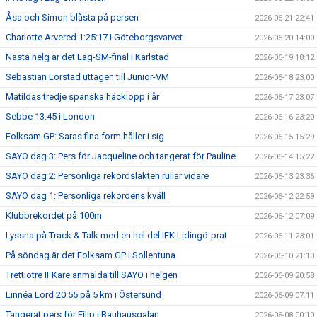
Åsa och Simon blåsta på persen
2026-06-21 22:41
Charlotte Arvered 1:25:17 i Göteborgsvarvet
2026-06-20 14:00
Nästa helg är det Lag-SM-final i Karlstad
2026-06-19 18:12
Sebastian Lörstad uttagen till Junior-VM
2026-06-18 23:00
Matildas tredje spanska häcklopp i år
2026-06-17 23:07
Sebbe 13:45 i London
2026-06-16 23:20
Folksam GP: Saras fina form håller i sig
2026-06-15 15:29
SAYO dag 3: Pers för Jacqueline och tangerat för Pauline
2026-06-14 15:22
SAYO dag 2: Personliga rekordslakten rullar vidare
2026-06-13 23:36
SAYO dag 1: Personliga rekordens kväll
2026-06-12 22:59
Klubbrekordet på 100m
2026-06-12 07:09
Lyssna på Track & Talk med en hel del IFK Lidingö-prat
2026-06-11 23:01
På söndag är det Folksam GP i Sollentuna
2026-06-10 21:13
Trettiotre IFKare anmälda till SAYO i helgen
2026-06-09 20:58
Linnéa Lord 20:55 på 5 km i Östersund
2026-06-09 07:11
Tangerat pers för Filip i Bauhausgalan
2026-06-08 00:10