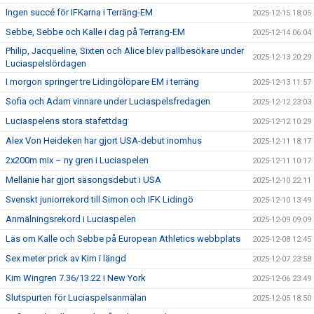
Ingen succé för IFKarna i Terräng-EM
2025-12-15 18:05
Sebbe, Sebbe och Kalle i dag på Terräng-EM
2025-12-14 06:04
Philip, Jacqueline, Sixten och Alice blev pallbesökare under
2025-12-13 20:29
Luciaspelslördagen
I morgon springer tre Lidingölöpare EM i terräng
2025-12-13 11:57
Sofia och Adam vinnare under Luciaspelsfredagen
2025-12-12 23:03
Luciaspelens stora stafettdag
2025-12-12 10:29
Alex Von Heideken har gjort USA-debut inomhus
2025-12-11 18:17
2x200m mix – ny gren i Luciaspelen
2025-12-11 10:17
Mellanie har gjort säsongsdebut i USA
2025-12-10 22:11
Svenskt juniorrekord till Simon och IFK Lidingö
2025-12-10 13:49
Anmälningsrekord i Luciaspelen
2025-12-09 09:09
Läs om Kalle och Sebbe på European Athletics webbplats
2025-12-08 12:45
Sex meter prick av Kim i längd
2025-12-07 23:58
Kim Wingren 7.36/13.22 i New York
2025-12-06 23:49
Slutspurten för Luciaspelsanmälan
2025-12-05 18:50