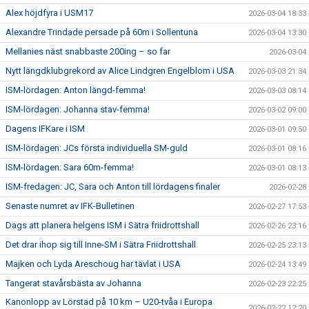
Alex höjdfyra i USM17
2026-03-04 18:33
Alexandre Trindade persade på 60m i Sollentuna
2026-03-04 13:30
Mellanies näst snabbaste 200ing – so far
2026-03-04
Nytt längdklubgrekord av Alice Lindgren Engelblom i USA
2026-03-03 21:34
ISM-lördagen: Anton längd-femma!
2026-03-03 08:14
ISM-lördagen: Johanna stav-femma!
2026-03-02 09:00
Dagens IFKare i ISM
2026-03-01 09:50
ISM-lördagen: JCs första individuella SM-guld
2026-03-01 08:16
ISM-lördagen: Sara 60m-femma!
2026-03-01 08:13
ISM-fredagen: JC, Sara och Anton till lördagens finaler
2026-02-28
Senaste numret av IFK-Bulletinen
2026-02-27 17:53
Dags att planera helgens ISM i Sätra friidrottshall
2026-02-26 23:16
Det drar ihop sig till Inne-SM i Sätra Friidrottshall
2026-02-25 23:13
Majken och Lyda Areschoug har tävlat i USA
2026-02-24 13:49
Tangerat stavårsbästa av Johanna
2026-02-23 22:25
Kanonlopp av Lörstad på 10 km – U20-tvåa i Europa
2026-02-22 12:20