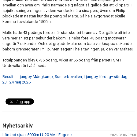
emellan och även om Philip närmade sig något så gällde det att klippa till i
spjutkastningen. Ingen av dem var dock nära sina pers, även om Philip
plockade in nästan hundra poäng på Malte. Så hela avgörandet skulle
komma i avslutande 1500m.
Malte hade 43 poängs fördel när startskottet brann av. Det gällde att inte
vara mer än ett par sekunder bakom, ja helst före. 43 poäng motsvarar
ungefär 7 sekunder. Och det grejade Malte som bara var knappa sekunden
bakom grensegraren Philip. Men segern i hela tävlingen, ja, den var Maltes!
Totalpoängen blev 6736 poäng, vilket är 56 poäng från perset i SM i
Uddevalla för två år sedan.
Resultat Ljungby Mångkamp, Sunnerbovallen, Ljungby, lördag–söndag
23–24 maj 2026
Nyhetsarkiv
Lörstad sjua i 5000m i U20 VM i Eugene
2026-08-06 05:00