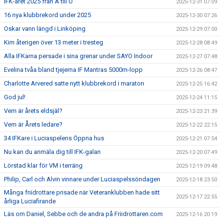
IFK-året 2025 från A till Ö
2025-12-31 07:09
16 nya klubbrekord under 2025
2025-12-30 07:26
Oskar vann längd i Linköping
2025-12-29 07:00
Kim återigen över 13 meter i tresteg
2025-12-28 08:49
Alla IFKarna persade i sina grenar under SAYO Indoor
2025-12-27 07:48
Evelina tvåa bland tjejerna IF Mantras 5000m-lopp
2025-12-26 08:47
Charlotte Arvered satte nytt klubbrekord i maraton
2025-12-25 16:42
God jul!
2025-12-24 11:15
Vem är årets eldsjäl?
2025-12-23 21:39
Vem är Årets ledare?
2025-12-22 22:15
34 IFKare i Luciaspelens Öppna hus
2025-12-21 07:54
Nu kan du anmäla dig till IFK-galan
2025-12-20 07:49
Lörstad klar för VM i terräng
2025-12-19 09:48
Philip, Carl och Alvin vinnare under Luciaspelssöndagen
2025-12-18 23:50
Många friidrottare prisade när Veteranklubben hade sitt
2025-12-17 22:55
årliga Luciafirande
Läs om Daniel, Sebbe och de andra på Friidrottaren.com
2025-12-16 20:19