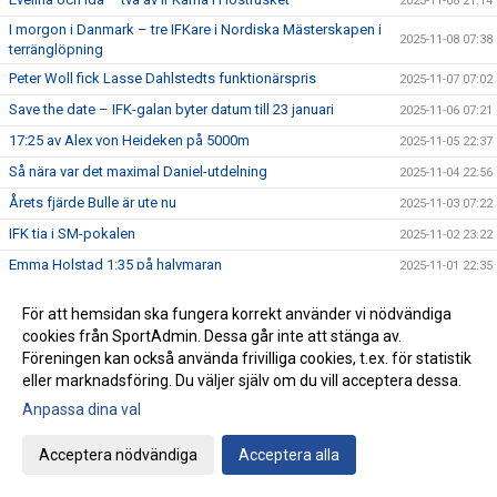
2025-11-08 21:14
I morgon i Danmark – tre IFKare i Nordiska Mästerskapen i
2025-11-08 07:38
terränglöpning
Peter Woll fick Lasse Dahlstedts funktionärspris
2025-11-07 07:02
Save the date – IFK-galan byter datum till 23 januari
2025-11-06 07:21
17:25 av Alex von Heideken på 5000m
2025-11-05 22:37
Så nära var det maximal Daniel-utdelning
2025-11-04 22:56
Årets fjärde Bulle är ute nu
2025-11-03 07:22
IFK tia i SM-pokalen
2025-11-02 23:22
Emma Holstad 1:35 på halvmaran
2025-11-01 22:35
Terräng-SM: 18 IFK Lidingö-lag i Mix-stafetten
2025-10-31 07:06
För att hemsidan ska fungera korrekt använder vi nödvändiga
Terräng-SM: Luddes sista lopp i IFKs blåvita tävlingsdräkt
2025-10-30 07:01
cookies från SportAdmin. Dessa går inte att stänga av.
Terräng-SM: Tilda sjua i F15
Föreningen kan också använda frivilliga cookies, t.ex. för statistik
2025-10-29 07:00
eller marknadsföring. Du väljer själv om du vill acceptera dessa.
Terräng-SM: Veteranerna femma i lag
2025-10-28 23:29
Anpassa dina val
IFK Centralorganisations styrelse på besök i Helsingfors
2025-10-27 07:57
Ebba sprang terräng i Pittsburg
2025-10-26 13:49
Acceptera nödvändiga
Acceptera alla
Terräng-SM: Bronsmedalj till P19-laget
2025-10-26 09:07