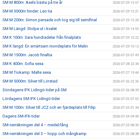
SM M 800m: Axels bästa på tre år
2026-07-29 15:57
SM M 3000m hinder: Leo tia
2026-07-29 15:21
SM M 200m: Simon persade och tog sig till semifinal
2026-07-29 15:20
SM M Längd: Stolpe ut i kvalet
2026-07-29 14:55
SM K 100m: Sara hundradelar från finalplats
2026-07-29 10:22
SM K längd: En smärtsam niondeplats för Malin
2026-07-29 10:12
SM M 1500m: Jacob finaltia
2026-07-29 07:49
SM K 400m: Sofia sexa
2026-07-28 22:34
SM M Tiokamp: Malte sexa
2026-07-27 19:44
SM M 5000m: Silver till Lörstad
2026-07-26 22:26
Söndagens IFK Lidingö-tider på SM
2026-07-26 08:39
Lördagens SM-IFK Lidingö-tider
2026-07-25 07:02
SM M 100m: Silver till JCZ och en fjärdeplats till Filip
2026-07-25 01:34
Dagens SM-IFK-tider
2026-07-24 09:40
SM-nerräkningen del 4 – medel/lång
2026-07-23 08:35
SM-nerräkningen del 3 – hopp och mångkamp
2026-07-22 08:38