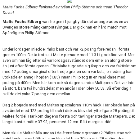
Malte Fuchs Edberg flankerad av tvåan Philip Stömne och trean Theodor
Duvert
Malte Fuchs Edberg
var i helgen i Ljungby där det arrangerades en av
Sveriges större mångkampstävlingar. Där gick han en hård match mot
Spårvägens Philip Stömne.
Under lördagen inledde Philip bäst och var 72 poäng före redan i första
grenen 100m. Detta trots att Malte persade med 11.31 i godkänd vind. Men
även om han låg efter så var lördagsavståndet dem emellan aldrig större
än just efter första grenen. För Malte tuggade sig ikapp och var faktiskt om
med 17 poängs marginal efter tredje grenen som var kula, en ledning han
utökade en aning i höjden (1.85) innan Philip tog in en rejäl klase med
poäng på 400m. Men här kom också dagens andra Maltepers. Det var inte
så stort, bara två hundradelar, men ändå! Tiden blev 50.53. Så efter dag 1
skiljde det ynka 7 poäng dem emellan.
Dag 2 började med med Maltes specialgren 110m häck. Här ökade han på
avståndet med 123 poäng till och i diskus blev det ytterligare 28 poäng till
Maltes fördel. Här kom dagens första och tävlingens tredje Maltepers. Det
längst kastet mätte 37.92, pers med 12 cm. Rätt marginal där!
Men skulle Malte hålla undan i de återstående grenarna? Philips stav och
spjut brukar vara bättre. I stav blev det bara 10 cm och 28 poäng dem