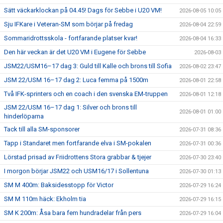
Sätt väckarklockan på 04.45! Dags för Sebbe i U20 VM!
2026-08-05 10:05
Sju IFKare i Veteran-SM som börjar på fredag
2026-08-04 22:59
Sommaridrottsskola - fortfarande platser kvar!
2026-08-04 16:33
Den här veckan är det U20 VM i Eugene för Sebbe
2026-08-03
JSM22/USM16–17 dag 3: Guld till Kalle och brons till Sofia
2026-08-02 23:47
JSM 22/USM 16–17 dag 2: Luca femma på 1500m
2026-08-01 22:58
Två IFK-sprinters och en coach i den svenska EM-truppen
2026-08-01 12:18
JSM 22/USM 16–17 dag 1: Silver och brons till
2026-08-01 01:00
hinderlöparna
Tack till alla SM-sponsorer
2026-07-31 08:36
Tapp i Standaret men fortfarande elva i SM-pokalen
2026-07-31 00:36
Lörstad prisad av Friidrottens Stora grabbar & tjejer
2026-07-30 23:40
I morgon börjar JSM22 och USM16/17 i Sollentuna
2026-07-30 01:13
SM M 400m: Baksidesstopp för Victor
2026-07-29 16:24
SM M 110m häck: Ekholm tia
2026-07-29 16:15
SM K 200m: Åsa bara fem hundradelar från pers
2026-07-29 16:04