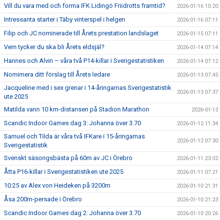
Vill du vara med och forma IFK Lidingö Friidrotts framtid?
2026-01-16 10:20
Intressanta starter i Täby vinterspel i helgen
2026-01-16 07:11
Filip och JC nominerade till Årets prestation landslaget
2026-01-15 07:11
Vem tycker du ska bli Årets eldsjäl?
2026-01-14 07:14
Hannes och Alvin – våra två P14-killar i Sverigestatistiken
2026-01-14 07:12
Nomimera ditt förslag till Årets ledare
2026-01-13 07:45
Jacqueline med i sex grenar i 14-åringarnas Sverigestatistik
2026-01-13 07:37
ute 2025
Matilda vann 10 km-distansen på Stadion Marathon
2026-01-13
Scandic Indoor Games dag 3: Johanna över 3.70
2026-01-12 11:34
Samuel och Tilda är våra två IFKare i 15-åringarnas
2026-01-12 07:30
Sverigestatistik
Svenskt säsongsbästa på 60m av JC i Örebro
2026-01-11 23:02
Åtta P16-killar i Sverigestatistiken ute 2025
2026-01-11 07:21
10:25 av Alex von Heideken på 3200m
2026-01-10 21:31
Åsa 200m-persade i Örebro
2026-01-10 21:23
Scandic Indoor Games dag 2: Johanna över 3.70
2026-01-10 20:26