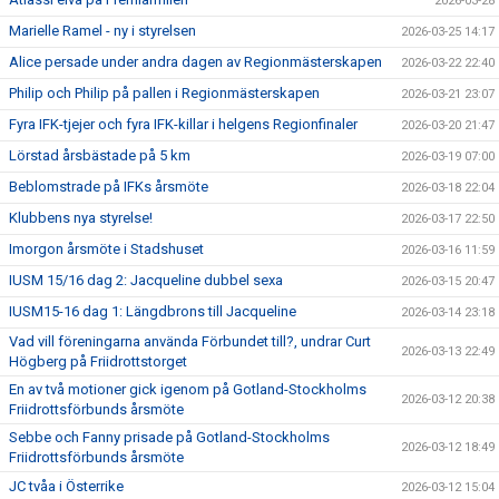
2026-03-28
Marielle Ramel - ny i styrelsen
2026-03-25 14:17
Alice persade under andra dagen av Regionmästerskapen
2026-03-22 22:40
Philip och Philip på pallen i Regionmästerskapen
2026-03-21 23:07
Fyra IFK-tjejer och fyra IFK-killar i helgens Regionfinaler
2026-03-20 21:47
Lörstad årsbästade på 5 km
2026-03-19 07:00
Beblomstrade på IFKs årsmöte
2026-03-18 22:04
Klubbens nya styrelse!
2026-03-17 22:50
Imorgon årsmöte i Stadshuset
2026-03-16 11:59
IUSM 15/16 dag 2: Jacqueline dubbel sexa
2026-03-15 20:47
IUSM15-16 dag 1: Längdbrons till Jacqueline
2026-03-14 23:18
Vad vill föreningarna använda Förbundet till?, undrar Curt
2026-03-13 22:49
Högberg på Friidrottstorget
En av två motioner gick igenom på Gotland-Stockholms
2026-03-12 20:38
Friidrottsförbunds årsmöte
Sebbe och Fanny prisade på Gotland-Stockholms
2026-03-12 18:49
Friidrottsförbunds årsmöte
JC tvåa i Österrike
2026-03-12 15:04