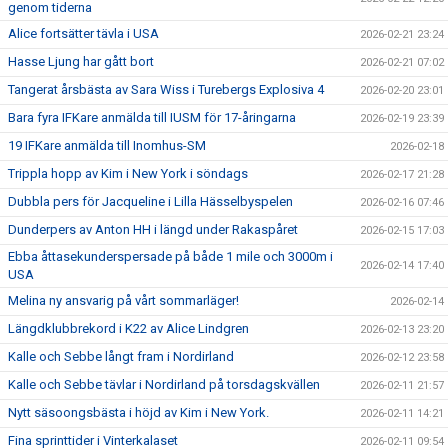
genom tiderna
Alice fortsätter tävla i USA
2026-02-21 23:24
Hasse Ljung har gått bort
2026-02-21 07:02
Tangerat årsbästa av Sara Wiss i Turebergs Explosiva 4
2026-02-20 23:01
Bara fyra IFKare anmälda till IUSM för 17-åringarna
2026-02-19 23:39
19 IFKare anmälda till Inomhus-SM
2026-02-18
Trippla hopp av Kim i New York i söndags
2026-02-17 21:28
Dubbla pers för Jacqueline i Lilla Hässelbyspelen
2026-02-16 07:46
Dunderpers av Anton HH i längd under Rakaspåret
2026-02-15 17:03
Ebba åttasekunderspersade på både 1 mile och 3000m i
2026-02-14 17:40
USA
Melina ny ansvarig på vårt sommarläger!
2026-02-14
Längdklubbrekord i K22 av Alice Lindgren
2026-02-13 23:20
Kalle och Sebbe långt fram i Nordirland
2026-02-12 23:58
Kalle och Sebbe tävlar i Nordirland på torsdagskvällen
2026-02-11 21:57
Nytt säsoongsbästa i höjd av Kim i New York.
2026-02-11 14:21
Fina sprinttider i Vinterkalaset
2026-02-11 09:54