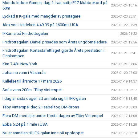
Mondo Indoor Games, dag 1: Ivar satte P17-klubbrekord på
2026-01-24 10:16
60m
Lyckad IFK-gala med mängder av pristagare
2026-01-23 23:51
Alex von Heideken 4.49.99 på 1600m i USA
2026-01-22 07:39
IFKarna på Friidrottsgalan
2026-01-22
Friidrottsgalan: Daniel prisades som Årets ungdomsledare
2026-01-21 12:56
Friidrottsgalan: Kortastafettlaget gjorde Årets prestation i
2026-01-21 08:41
Finnkampen
Kim 7.48 i New York
2026-01-21 07:06
Johanna vann i Västerås
2026-01-20 07:03
Kallelse till årsmöte 17 mars 2026
2026-01-19 14:37
Sofia vann 200m i Täby Vinterspel
2026-01-19 08:17
I dag är sista dagen att anmäla sig till IFK-galan
2026-01-18 13:45
Täby Vinterspel dag 2: Isabel tog DM-brons
2026-01-18 08:03
Flera DM-medaljer under första dagen av Täby Vinterspel
2026-01-17 14:00
Ebba 5:24 på 1 mile i USA
2026-01-17 11:20
Nu är anmälan till IFK-galan inne på upploppet
2026-01-17 00:18