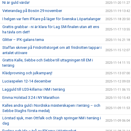
Ni är guld värda!
2025-11-20 11:27
Veterandag på Bosön 29 november
2025-11-19 13:42
I helgen var fem IFKare på läger för Svenska Löpartalanger
2025-11-18 20:50
Grattis grabbar - ni är klara för Lag SM-finalen utan att ens
2025-11-17 13:55
ha tävla om det!!
Glitter – IFK-galans tema
2025-11-16 21:18
Staffan skriver på Friidrottstorget om att friidrotten tappar i
2025-11-15 12:07
antalet utövare
Grattis Kalle, Sebbe och Sebbe till uttagningen till EM i
2025-11-14 11:15
terräng
Klädprovning och julkampanj!
2025-11-13 07:00
Luciaspelen 12-14 december
2025-11-12 09:03
Lagguld till U20-killarna i NM i terräng
2025-11-11 06:15
Emma Holstad 3:24 i NY Marathon
2025-11-10 15:43
Kalles andra guld i Nordiska mästerskapen i terräng – och
2025-11-09 11:53
Sebbe Staghs första medalj
Lörstad sjuk, men Ottfalk och Stagh springer NM i terräng i
2025-11-09 06:04
dag
Evelina och Ida – två av IFKarna i Höstrusket