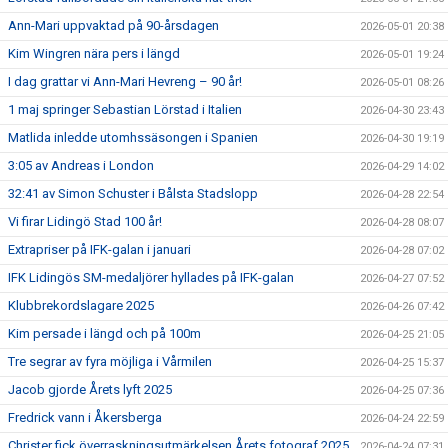
Ann-Mari uppvaktad på 90-årsdagen
2026-05-01 20:38
Kim Wingren nära pers i längd
2026-05-01 19:24
I dag grattar vi Ann-Mari Hevreng – 90 år!
2026-05-01 08:26
1 maj springer Sebastian Lörstad i Italien
2026-04-30 23:43
Matlida inledde utomhssäsongen i Spanien
2026-04-30 19:19
3:05 av Andreas i London
2026-04-29 14:02
32:41 av Simon Schuster i Bålsta Stadslopp
2026-04-28 22:54
Vi firar Lidingö Stad 100 år!
2026-04-28 08:07
Extrapriser på IFK-galan i januari
2026-04-28 07:02
IFK Lidingös SM-medaljörer hyllades på IFK-galan
2026-04-27 07:52
Klubbrekordslagare 2025
2026-04-26 07:42
Kim persade i längd och på 100m
2026-04-25 21:05
Tre segrar av fyra möjliga i Vårmilen
2026-04-25 15:37
Jacob gjorde Årets lyft 2025
2026-04-25 07:36
Fredrick vann i Åkersberga
2026-04-24 22:59
Christer fick överraskningsutmärkelsen Årets fotograf 2025
2026-04-24 07:31