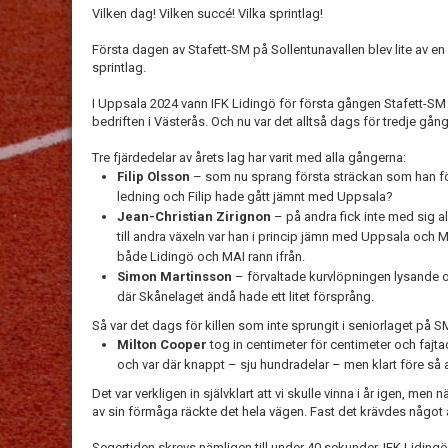
Vilken dag! Vilken succé! Vilka sprintlag!
Första dagen av Stafett-SM på Sollentunavallen blev lite av en 
sprintlag.
I Uppsala 2024 vann IFK Lidingö för första gången Stafett-S
bedriften i Västerås. Och nu var det alltså dags för tredje gång
Tre fjärdedelar av årets lag har varit med alla gångerna:
Filip Olsson
– som nu sprang första sträckan som han förv
ledning och Filip hade gått jämnt med Uppsala?
Jean-Christian Zirignon
– på andra fick inte med sig all
till andra växeln var han i princip jämn med Uppsala och 
både Lidingö och MAI rann ifrån.
Simon Martinsson
– förvaltade kurvlöpningen lysande oc
där Skånelaget ändå hade ett litet försprång.
Så var det dags för killen som inte sprungit i seniorlaget på SM
Milton Cooper
tog in centimeter för centimeter och fajt
och var där knappt – sju hundradelar – men klart före så 
Det var verkligen in självklart att vi skulle vinna i år igen, me
av sin förmåga räckte det hela vägen. Fast det krävdes något a
Segertiden skrevs nämligen till under 40 sekunder. IFK Lidingö-