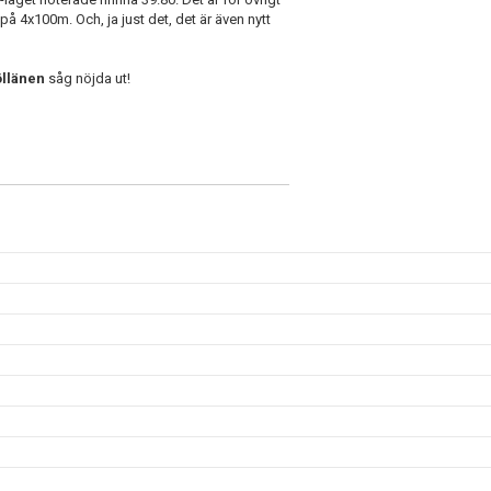
 4x100m. Och, ja just det, det är även nytt
öllänen
såg nöjda ut!