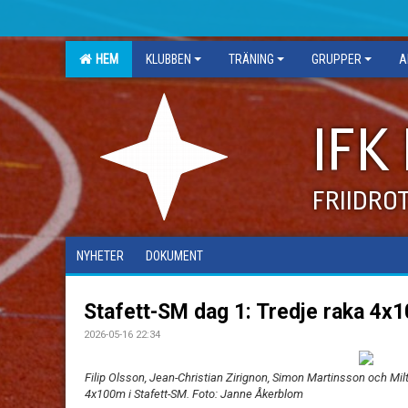
HEM
KLUBBEN
TRÄNING
GRUPPER
A
IFK
FRIIDRO
NYHETER
DOKUMENT
Stafett-SM dag 1: Tredje raka 4x
2026-05-16 22:34
Filip Olsson, Jean-Christian Zirignon, Simon Martinsson och Mi
4x100m i Stafett-SM. Foto: Janne Åkerblom