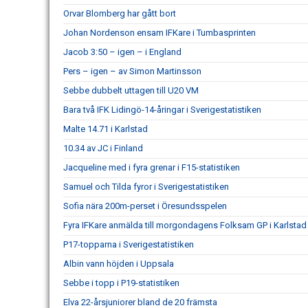
Orvar Blomberg har gått bort
Johan Nordenson ensam IFKare i Tumbasprinten
Jacob 3:50 – igen – i England
Pers – igen – av Simon Martinsson
Sebbe dubbelt uttagen till U20 VM
Bara två IFK Lidingö-14-åringar i Sverigestatistiken
Malte 14.71 i Karlstad
10.34 av JC i Finland
Jacqueline med i fyra grenar i F15-statistiken
Samuel och Tilda fyror i Sverigestatistiken
Sofia nära 200m-perset i Öresundsspelen
Fyra IFKare anmälda till morgondagens Folksam GP i Karlstad
P17-topparna i Sverigestatistiken
Albin vann höjden i Uppsala
Sebbe i topp i P19-statistiken
Elva 22-årsjuniorer bland de 20 främsta