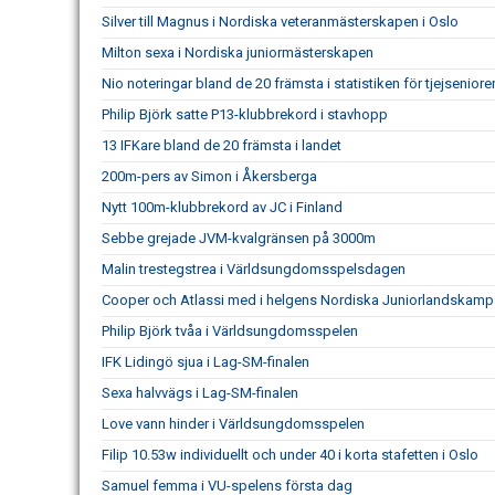
Silver till Magnus i Nordiska veteranmästerskapen i Oslo
Milton sexa i Nordiska juniormästerskapen
Nio noteringar bland de 20 främsta i statistiken för tjejseniore
Philip Björk satte P13-klubbrekord i stavhopp
13 IFKare bland de 20 främsta i landet
200m-pers av Simon i Åkersberga
Nytt 100m-klubbrekord av JC i Finland
Sebbe grejade JVM-kvalgränsen på 3000m
Malin trestegstrea i Världsungdomsspelsdagen
Cooper och Atlassi med i helgens Nordiska Juniorlandskamp
Philip Björk tvåa i Världsungdomsspelen
IFK Lidingö sjua i Lag-SM-finalen
Sexa halvvägs i Lag-SM-finalen
Love vann hinder i Världsungdomsspelen
Filip 10.53w individuellt och under 40 i korta stafetten i Oslo
Samuel femma i VU-spelens första dag