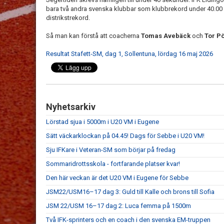
bara två andra svenska klubbar som klubbrekord under 40.00 på
distrikstrekord.
Så man kan förstå att coacherna
Tomas Avebäck
och
Tor P
Resultat Stafett-SM, dag 1, Sollentuna, lördag 16 maj 2026
Nyhetsarkiv
Lörstad sjua i 5000m i U20 VM i Eugene
Sätt väckarklockan på 04.45! Dags för Sebbe i U20 VM!
Sju IFKare i Veteran-SM som börjar på fredag
Sommaridrottsskola - fortfarande platser kvar!
Den här veckan är det U20 VM i Eugene för Sebbe
JSM22/USM16–17 dag 3: Guld till Kalle och brons till Sofia
JSM 22/USM 16–17 dag 2: Luca femma på 1500m
Två IFK-sprinters och en coach i den svenska EM-truppen