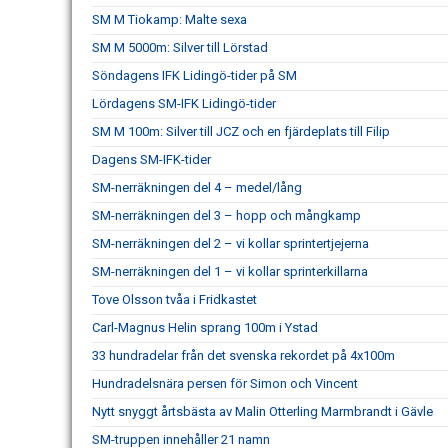
SM M Tiokamp: Malte sexa
SM M 5000m: Silver till Lörstad
Söndagens IFK Lidingö-tider på SM
Lördagens SM-IFK Lidingö-tider
SM M 100m: Silver till JCZ och en fjärdeplats till Filip
Dagens SM-IFK-tider
SM-nerräkningen del 4 – medel/lång
SM-nerräkningen del 3 – hopp och mångkamp
SM-nerräkningen del 2 – vi kollar sprintertjejerna
SM-nerräkningen del 1 – vi kollar sprinterkillarna
Tove Olsson tvåa i Fridkastet
Carl-Magnus Helin sprang 100m i Ystad
33 hundradelar från det svenska rekordet på 4x100m
Hundradelsnära persen för Simon och Vincent
Nytt snyggt årtsbästa av Malin Otterling Marmbrandt i Gävle
SM-truppen innehåller 21 namn