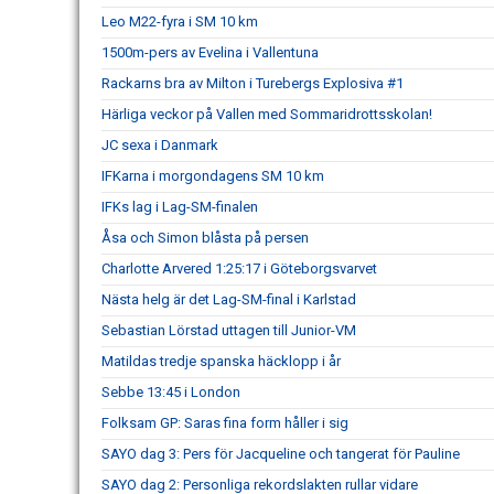
Leo M22-fyra i SM 10 km
1500m-pers av Evelina i Vallentuna
Rackarns bra av Milton i Turebergs Explosiva #1
Härliga veckor på Vallen med Sommaridrottsskolan!
JC sexa i Danmark
IFKarna i morgondagens SM 10 km
IFKs lag i Lag-SM-finalen
Åsa och Simon blåsta på persen
Charlotte Arvered 1:25:17 i Göteborgsvarvet
Nästa helg är det Lag-SM-final i Karlstad
Sebastian Lörstad uttagen till Junior-VM
Matildas tredje spanska häcklopp i år
Sebbe 13:45 i London
Folksam GP: Saras fina form håller i sig
SAYO dag 3: Pers för Jacqueline och tangerat för Pauline
SAYO dag 2: Personliga rekordslakten rullar vidare