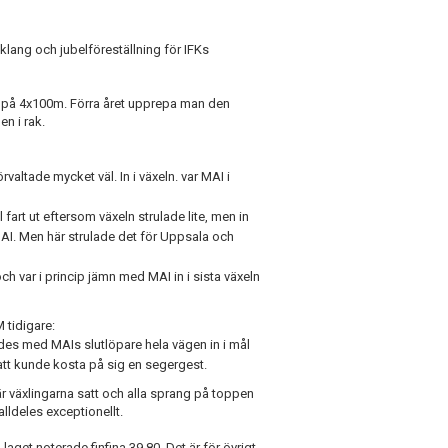
klang och jubelföreställning för IFKs
M på 4x100m. Förra året upprepa man den
en i rak.
altade mycket väl. In i växeln. var MAI i
 fart ut eftersom växeln strulade lite, men in
MAI. Men här strulade det för Uppsala och
h var i princip jämn med MAI in i sista växeln
 tidigare:
ades med MAIs slutlöpare hela vägen in i mål
att kunde kosta på sig en segergest.
n när växlingarna satt och alla sprang på toppen
lldeles exceptionellt.
laget noterade finfina 39.80. Det är för övrigt