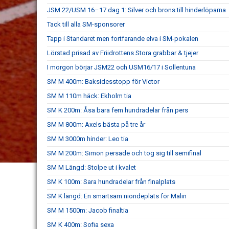
JSM 22/USM 16–17 dag 1: Silver och brons till hinderlöparna
Tack till alla SM-sponsorer
Tapp i Standaret men fortfarande elva i SM-pokalen
Lörstad prisad av Friidrottens Stora grabbar & tjejer
I morgon börjar JSM22 och USM16/17 i Sollentuna
SM M 400m: Baksidesstopp för Victor
SM M 110m häck: Ekholm tia
SM K 200m: Åsa bara fem hundradelar från pers
SM M 800m: Axels bästa på tre år
SM M 3000m hinder: Leo tia
SM M 200m: Simon persade och tog sig till semifinal
SM M Längd: Stolpe ut i kvalet
SM K 100m: Sara hundradelar från finalplats
SM K längd: En smärtsam niondeplats för Malin
SM M 1500m: Jacob finaltia
SM K 400m: Sofia sexa