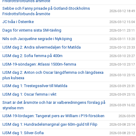
Friidrottsförbunds årsmöte
Sebbe och Fanny prisade på Gotland-Stockholms
2026-03-12 18:49
Friidrottsförbunds årsmöte
JC tvåa i Österrike
2026-03-12 15:04
Dags för vinterns sista SM-tävling
2026-03-11 23:11
Nils och Jacqueline segrade i Nyköping
2026-03-11 13:20
IJSM dag 2: Andra silvermedaljen för Matilda
2026-03-10 23:33
IJSM dag 2: Sofia femma på 400m
2026-03-10 23:27
IJSM-19-söndagen: Atlassi 1500m-femma
2026-03-10 23:17
IJSM dag 2: Anton och Oscar längdfemma och längdsexa
2026-03-10 23:15
plus kulsexa
IJSM dag 1: Trestegssilver till Matilda
2026-03-09 23:31
IJSM dag 1: Oscar femma i vikt
2026-03-09 23:15
Snart är det årsmöte och här är valberedningens förslag på
2026-03-09 16:02
styrelse mm
IJSM-19-lördagen: Tangerat pers av William i P19-försöken
2026-03-09
IJSM dag 1: Hundradelsmarginal gav 60m-guld till Filip
2026-03-08 23:14
IJSM dag 1: Silver-Sofia
2026-03-08 23:12