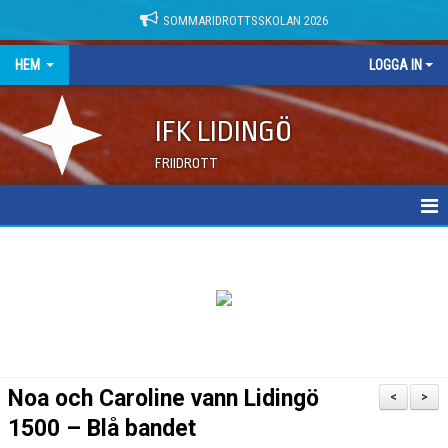
SOMMARIDROTTSSKOLAN 2026
HEM
LOGGA IN
IFK LIDINGÖ
FRIIDROTT
NYHETER
DOKUMENT
Noa och Caroline vann Lidingö
<
>
1500 – Blå bandet