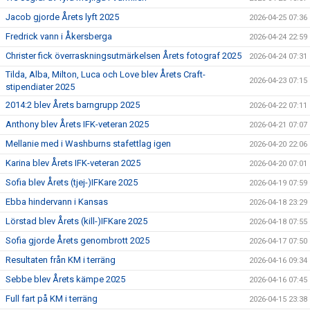
Jacob gjorde Årets lyft 2025
2026-04-25 07:36
Fredrick vann i Åkersberga
2026-04-24 22:59
Christer fick överraskningsutmärkelsen Årets fotograf 2025
2026-04-24 07:31
Tilda, Alba, Milton, Luca och Love blev Årets Craft-
2026-04-23 07:15
stipendiater 2025
2014:2 blev Årets barngrupp 2025
2026-04-22 07:11
Anthony blev Årets IFK-veteran 2025
2026-04-21 07:07
Mellanie med i Washburns stafettlag igen
2026-04-20 22:06
Karina blev Årets IFK-veteran 2025
2026-04-20 07:01
Sofia blev Årets (tjej-)IFKare 2025
2026-04-19 07:59
Ebba hindervann i Kansas
2026-04-18 23:29
Lörstad blev Årets (kill-)IFKare 2025
2026-04-18 07:55
Sofia gjorde Årets genombrott 2025
2026-04-17 07:50
Resultaten från KM i terräng
2026-04-16 09:34
Sebbe blev Årets kämpe 2025
2026-04-16 07:45
Full fart på KM i terräng
2026-04-15 23:38