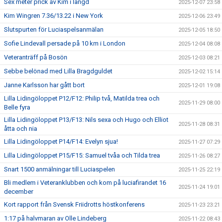
Sex meter prick av Kim i längd
2025-12-07 23:58
Kim Wingren 7.36/13.22 i New York
2025-12-06 23:49
Slutspurten för Luciaspelsanmälan
2025-12-05 18:50
Sofie Lindevall persade på 10 km i London
2025-12-04 08:08
Veteranträff på Bosön
2025-12-03 08:21
Sebbe belönad med Lilla Bragdguldet
2025-12-02 15:14
Janne Karlsson har gått bort
2025-12-01 19:08
Lilla Lidingöloppet P12/F12: Philip två, Matilda trea och
2025-11-29 08:00
Belle fyra
Lilla Lidingöloppet P13/F13: Nils sexa och Hugo och Elliot
2025-11-28 08:31
åtta och nia
Lilla Lidingöloppet P14/F14: Evelyn sjua!
2025-11-27 07:29
Lilla Lidingöloppet P15/F15: Samuel tvåa och Tilda trea
2025-11-26 08:27
Snart 1500 anmälningar till Luciaspelen
2025-11-25 22:19
Bli medlem i Veteranklubben och kom på luciafirandet 16
2025-11-24 19:01
december
Kort rapport från Svensk Friidrotts höstkonferens
2025-11-23 23:21
1:17 på halvmaran av Olle Lindeberg
2025-11-22 08:43