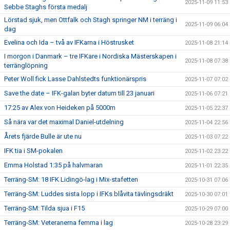
2025-11-09 11:53
Sebbe Staghs första medalj
Lörstad sjuk, men Ottfalk och Stagh springer NM i terräng i
2025-11-09 06:04
dag
Evelina och Ida – två av IFKarna i Höstrusket
2025-11-08 21:14
I morgon i Danmark – tre IFKare i Nordiska Mästerskapen i
2025-11-08 07:38
terränglöpning
Peter Woll fick Lasse Dahlstedts funktionärspris
2025-11-07 07:02
Save the date – IFK-galan byter datum till 23 januari
2025-11-06 07:21
17:25 av Alex von Heideken på 5000m
2025-11-05 22:37
Så nära var det maximal Daniel-utdelning
2025-11-04 22:56
Årets fjärde Bulle är ute nu
2025-11-03 07:22
IFK tia i SM-pokalen
2025-11-02 23:22
Emma Holstad 1:35 på halvmaran
2025-11-01 22:35
Terräng-SM: 18 IFK Lidingö-lag i Mix-stafetten
2025-10-31 07:06
Terräng-SM: Luddes sista lopp i IFKs blåvita tävlingsdräkt
2025-10-30 07:01
Terräng-SM: Tilda sjua i F15
2025-10-29 07:00
Terräng-SM: Veteranerna femma i lag
2025-10-28 23:29