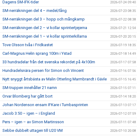
Dagens SM-IFK-tider
2026-07-24 09:40
SM-nerräkningen del 4 – medel/lång
2026-07-23 08:35
SM-nerräkningen del 3 – hopp och mångkamp
2026-07-22 08:38
SM-nerräkningen del 2 – vi kollar sprintertjejerna
2026-07-21 12:54
SM-nerräkningen del 1 – vi kollar sprinterkillarna
2026-07-20 20:15
Tove Olsson tvåa i Fridkastet
2026-07-19 18:35
Carl-Magnus Helin sprang 100m i Ystad
2026-07-18 14:49
33 hundradelar från det svenska rekordet på 4x100m
2026-07-17 07:58
Hundradelsnära persen för Simon och Vincent
2026-07-16 07:56
Nytt snyggt årtsbästa av Malin Otterling Marmbrandt i Gävle
2026-07-15 16:45
SM-truppen innehåller 21 namn
2026-07-15 07:11
Orvar Blomberg har gått bort
2026-07-14 18:20
Johan Nordenson ensam IFKare i Tumbasprinten
2026-07-13 07:17
Jacob 3:50 – igen – i England
2026-07-12 07:59
Pers – igen – av Simon Martinsson
2026-07-11 07:48
Sebbe dubbelt uttagen till U20 VM
2026-07-10 20:08