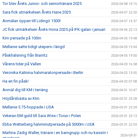
Tor blev Årets Junior- och seniortränare 2025
2026-04-08 10:15
Sara fick utmärkelsen Årets Hane 2025
2026-04-07 22:50
Anmälan öppen till Lidingö 1500!
2026-04-07 14:37
JC fick utmärkelsen Årets Hona 2025 på IFK-galan i januari
2026-04-06 22:13
Kim persade på 100m
2026-04-05 19:48
Mellanie satte tidigt utepers i längd
2026-04-05 19:44
Påskhälsning från Biarritz
2026-04-05 19:00
Vårens tider på Vallen
2026-04-03 16:58
Veronika Kalinina halvmaratonpersade i Berlin
2026-04-02 13:05
Ha en fin påsk!
2026-04-02 07:08
Anmäl dig till KM i terräng
2026-04-01 10:47
Höjdårsbästa av KIm
2026-03-31 23:28
Mellanie 5.75-hoppade i USA
2026-03-31 23:24
Veteran-EM-guld till Sara Wiss i Torun i Polen
2026-03-31 23:13
Ebba Wetterberg halvminutpersade på 5000m i USA
2026-03-31 22:59
Martina Zadig Waller, tränare i en barngrupp och nu kassör i
2026-03-31