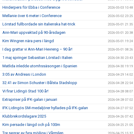
Hinderpers för Ebba i Conference
2026-05-03 10:48
Mellanie över 6 meter i Conference
2026-05-02 23:25
Lörstad fullbordade sin italienska hat-trick
2026-05-01 21:35
Ann-Mari uppvaktad på 90-årsdagen
2026-05-01 20:38
Kim Wingren nära pers i längd
2026-05-01 19:24
I dag grattar vi Ann-Mari Hevreng – 90 år!
2026-05-01 08:26
1 maj springer Sebastian Lörstad i Italien
2026-04-30 23:43
Matlida inledde utomhssäsongen i Spanien
2026-04-30 19:19
3:05 av Andreas i London
2026-04-29 14:02
32:41 av Simon Schuster i Bålsta Stadslopp
2026-04-28 22:54
Vi firar Lidingö Stad 100 år!
2026-04-28 08:07
Extrapriser på IFK-galan i januari
2026-04-28 07:02
IFK Lidingös SM-medaljörer hyllades på IFK-galan
2026-04-27 07:52
Klubbrekordslagare 2025
2026-04-26 07:42
Kim persade i längd och på 100m
2026-04-25 21:05
Tre segrar av fyra möjliga i Vårmilen
2026-04-25 15:37