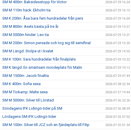
SM M 400m: Baksidesstopp för Victor
2026-07-29 16:24
SM M 110m häck: Ekholm tia
2026-07-29 16:15
SM K 200m: Åsa bara fem hundradelar från pers
2026-07-29 16:04
SM M 800m: Axels bästa på tre år
2026-07-29 15:57
SM M 3000m hinder: Leo tia
2026-07-29 15:21
SM M 200m: Simon persade och tog sig till semifinal
2026-07-29 15:20
SM M Längd: Stolpe ut i kvalet
2026-07-29 14:55
SM K 100m: Sara hundradelar från finalplats
2026-07-29 10:22
SM K längd: En smärtsam niondeplats för Malin
2026-07-29 10:12
SM M 1500m: Jacob finaltia
2026-07-29 07:49
SM K 400m: Sofia sexa
2026-07-28 22:34
SM M Tiokamp: Malte sexa
2026-07-27 19:44
SM M 5000m: Silver till Lörstad
2026-07-26 22:26
Söndagens IFK Lidingö-tider på SM
2026-07-26 08:39
Lördagens SM-IFK Lidingö-tider
2026-07-25 07:02
SM M 100m: Silver till JCZ och en fjärdeplats till Filip
2026-07-25 01:34