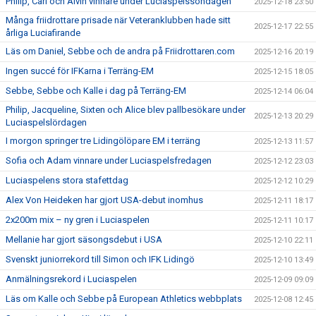
Philip, Carl och Alvin vinnare under Luciaspelssöndagen
2025-12-18 23:50
Många friidrottare prisade när Veteranklubben hade sitt
2025-12-17 22:55
årliga Luciafirande
Läs om Daniel, Sebbe och de andra på Friidrottaren.com
2025-12-16 20:19
Ingen succé för IFKarna i Terräng-EM
2025-12-15 18:05
Sebbe, Sebbe och Kalle i dag på Terräng-EM
2025-12-14 06:04
Philip, Jacqueline, Sixten och Alice blev pallbesökare under
2025-12-13 20:29
Luciaspelslördagen
I morgon springer tre Lidingölöpare EM i terräng
2025-12-13 11:57
Sofia och Adam vinnare under Luciaspelsfredagen
2025-12-12 23:03
Luciaspelens stora stafettdag
2025-12-12 10:29
Alex Von Heideken har gjort USA-debut inomhus
2025-12-11 18:17
2x200m mix – ny gren i Luciaspelen
2025-12-11 10:17
Mellanie har gjort säsongsdebut i USA
2025-12-10 22:11
Svenskt juniorrekord till Simon och IFK Lidingö
2025-12-10 13:49
Anmälningsrekord i Luciaspelen
2025-12-09 09:09
Läs om Kalle och Sebbe på European Athletics webbplats
2025-12-08 12:45