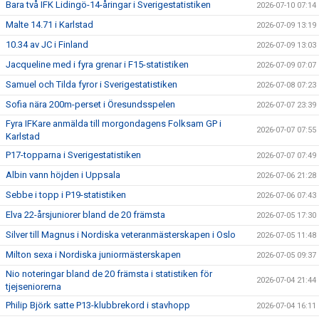
Bara två IFK Lidingö-14-åringar i Sverigestatistiken
2026-07-10 07:14
Malte 14.71 i Karlstad
2026-07-09 13:19
10.34 av JC i Finland
2026-07-09 13:03
Jacqueline med i fyra grenar i F15-statistiken
2026-07-09 07:07
Samuel och Tilda fyror i Sverigestatistiken
2026-07-08 07:23
Sofia nära 200m-perset i Öresundsspelen
2026-07-07 23:39
Fyra IFKare anmälda till morgondagens Folksam GP i
2026-07-07 07:55
Karlstad
P17-topparna i Sverigestatistiken
2026-07-07 07:49
Albin vann höjden i Uppsala
2026-07-06 21:28
Sebbe i topp i P19-statistiken
2026-07-06 07:43
Elva 22-årsjuniorer bland de 20 främsta
2026-07-05 17:30
Silver till Magnus i Nordiska veteranmästerskapen i Oslo
2026-07-05 11:48
Milton sexa i Nordiska juniormästerskapen
2026-07-05 09:37
Nio noteringar bland de 20 främsta i statistiken för
2026-07-04 21:44
tjejseniorerna
Philip Björk satte P13-klubbrekord i stavhopp
2026-07-04 16:11