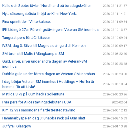
Kalle och Sebbe tävlar i Nordirland på torsdagskvällen
2026-02-11 21:57
Nytt säsoongsbästa i höjd av Kim i New York.
2026-02-11 14:21
Fina sprinttider i Vinterkalaset
2026-02-11 09:54
IFK Lidingö 27a i Föreningstävlingen i Veteran-SM inomhus
2026-02-10 13:57
Tangerat pers för JC i Litauen
2026-02-10 09:24
IVSM, dag 3: Silver till Magnus och guld till Kenneth
2026-02-09 09:17
SM-brons till Malte i Mångkamps-ISM
2026-02-08 22:40
Guld, silver, silver under andra dagen av Veteran-SM
2026-02-07 23:48
inomhus
Dubbla guld under första dagen av Veteran-SM inomhus
2026-02-06 23:50
I dag börjar Veteran-SM inomhus i Huddinge – Hoffer är
2026-02-06 10:54
hemma för att tävla!
Matilda 8.73 på 60m häck i Sollentuna
2026-02-05 23:26
Fyra pers för Alice i tävlingsdebuten i USA
2026-02-04
Kim 12.93 i säsongens fjärde trestegstävling
2026-02-03 12:12
Hammarbyspelen dag 3: Snabba ryck på 60m slätt
2026-02-02 15:33
JC fyra i Glasgow
2026-02-01 13:28