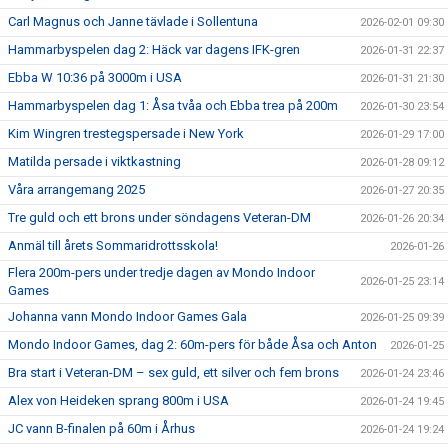
Carl Magnus och Janne tävlade i Sollentuna
2026-02-01 09:30
Hammarbyspelen dag 2: Häck var dagens IFK-gren
2026-01-31 22:37
Ebba W 10:36 på 3000m i USA
2026-01-31 21:30
Hammarbyspelen dag 1: Åsa tvåa och Ebba trea på 200m
2026-01-30 23:54
Kim Wingren trestegspersade i New York
2026-01-29 17:00
Matilda persade i viktkastning
2026-01-28 09:12
Våra arrangemang 2025
2026-01-27 20:35
Tre guld och ett brons under söndagens Veteran-DM
2026-01-26 20:34
Anmäl till årets Sommaridrottsskola!
2026-01-26
Flera 200m-pers under tredje dagen av Mondo Indoor
2026-01-25 23:14
Games
Johanna vann Mondo Indoor Games Gala
2026-01-25 09:39
Mondo Indoor Games, dag 2: 60m-pers för både Åsa och Anton
2026-01-25
Bra start i Veteran-DM – sex guld, ett silver och fem brons
2026-01-24 23:46
Alex von Heideken sprang 800m i USA
2026-01-24 19:45
JC vann B-finalen på 60m i Århus
2026-01-24 19:24