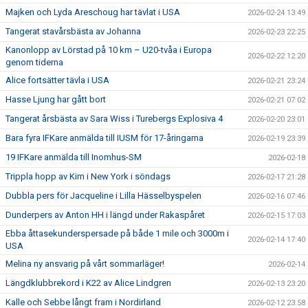
Majken och Lyda Areschoug har tävlat i USA
2026-02-24 13:49
Tangerat stavårsbästa av Johanna
2026-02-23 22:25
Kanonlopp av Lörstad på 10 km – U20-tvåa i Europa
2026-02-22 12:20
genom tiderna
Alice fortsätter tävla i USA
2026-02-21 23:24
Hasse Ljung har gått bort
2026-02-21 07:02
Tangerat årsbästa av Sara Wiss i Turebergs Explosiva 4
2026-02-20 23:01
Bara fyra IFKare anmälda till IUSM för 17-åringarna
2026-02-19 23:39
19 IFKare anmälda till Inomhus-SM
2026-02-18
Trippla hopp av Kim i New York i söndags
2026-02-17 21:28
Dubbla pers för Jacqueline i Lilla Hässelbyspelen
2026-02-16 07:46
Dunderpers av Anton HH i längd under Rakaspåret
2026-02-15 17:03
Ebba åttasekunderspersade på både 1 mile och 3000m i
2026-02-14 17:40
USA
Melina ny ansvarig på vårt sommarläger!
2026-02-14
Längdklubbrekord i K22 av Alice Lindgren
2026-02-13 23:20
Kalle och Sebbe långt fram i Nordirland
2026-02-12 23:58