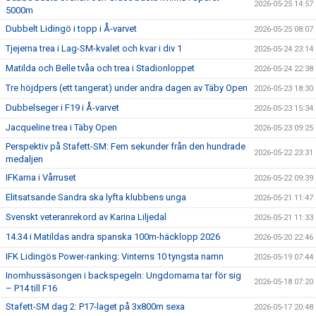
2026-05-25 14:57
5000m
Dubbelt Lidingö i topp i Å-varvet
2026-05-25 08:07
Tjejerna trea i Lag-SM-kvalet och kvar i div 1
2026-05-24 23:14
Matilda och Belle tvåa och trea i Stadionloppet
2026-05-24 22:38
Tre höjdpers (ett tangerat) under andra dagen av Täby Open
2026-05-23 18:30
Dubbelseger i F19 i Å-varvet
2026-05-23 15:34
Jacqueline trea i Täby Open
2026-05-23 09:25
Perspektiv på Stafett-SM: Fem sekunder från den hundrade
2026-05-22 23:31
medaljen
IFKarna i Vårruset
2026-05-22 09:39
Elitsatsande Sandra ska lyfta klubbens unga
2026-05-21 11:47
Svenskt veteranrekord av Karina Liljedal
2026-05-21 11:33
14.34 i Matildas andra spanska 100m-häcklopp 2026
2026-05-20 22:46
IFK Lidingös Power-ranking: Vinterns 10 tyngsta namn
2026-05-19 07:44
Inomhussäsongen i backspegeln: Ungdomarna tar för sig
2026-05-18 07:20
– P14 till F16
Stafett-SM dag 2: P17-laget på 3x800m sexa
2026-05-17 20:48