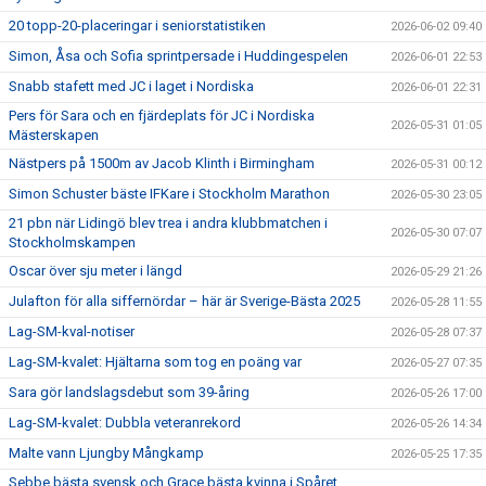
20 topp-20-placeringar i seniorstatistiken
2026-06-02 09:40
Simon, Åsa och Sofia sprintpersade i Huddingespelen
2026-06-01 22:53
Snabb stafett med JC i laget i Nordiska
2026-06-01 22:31
Pers för Sara och en fjärdeplats för JC i Nordiska
2026-05-31 01:05
Mästerskapen
Nästpers på 1500m av Jacob Klinth i Birmingham
2026-05-31 00:12
Simon Schuster bäste IFKare i Stockholm Marathon
2026-05-30 23:05
21 pbn när Lidingö blev trea i andra klubbmatchen i
2026-05-30 07:07
Stockholmskampen
Oscar över sju meter i längd
2026-05-29 21:26
Julafton för alla siffernördar – här är Sverige-Bästa 2025
2026-05-28 11:55
Lag-SM-kval-notiser
2026-05-28 07:37
Lag-SM-kvalet: Hjältarna som tog en poäng var
2026-05-27 07:35
Sara gör landslagsdebut som 39-åring
2026-05-26 17:00
Lag-SM-kvalet: Dubbla veteranrekord
2026-05-26 14:34
Malte vann Ljungby Mångkamp
2026-05-25 17:35
Sebbe bästa svensk och Grace bästa kvinna i Spåret