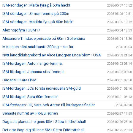
ISM-söndagen: Malte fyra på 60m häck!
2026-03-07 10:52
ISM-söndagen: Simon femma på 200m
2026-03-06 10:51
ISM-söndagen: Matilda fyra på 60m häck!
2026-03-05 10:12
Alex höjdfyra i USM17
2026-03-04 18:33
Alexandre Trindade persade på 60m i Sollentuna
2026-03-04 13:30
Mellanies näst snabbaste 200ing – so far
2026-03-04
Nytt längdklubgrekord av Alice Lindgren Engelblom i USA
2026-03-03 21:34
ISM-lördagen: Anton längd-femma!
2026-03-03 08:14
ISM-lördagen: Johanna stav-femma!
2026-03-02 09:00
Dagens IFKare i ISM
2026-03-01 09:50
ISM-lördagen: JCs första individuella SM-guld
2026-03-01 08:16
ISM-lördagen: Sara 60m-femma!
2026-03-01 08:13
ISM-fredagen: JC, Sara och Anton till lördagens finaler
2026-02-28
Senaste numret av IFK-Bulletinen
2026-02-27 17:53
Dags att planera helgens ISM i Sätra friidrottshall
2026-02-26 23:16
Det drar ihop sig till Inne-SM i Sätra Friidrottshall
2026-02-25 23:13