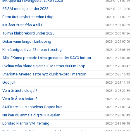
IFK-tjejerna i Sverigestatistiken 2025
2026-01-03 07:19
65 SM-medaljer under 2025
2026-01-02 10:20
Förra årets nyheter redan i dag!
2026-01-01 07:52
IFK-året 2025 från A till Ö
2025-12-31 07:09
16 nya klubbrekord under 2025
2025-12-30 07:26
Oskar vann längd i Linköping
2025-12-29 07:00
Kim återigen över 13 meter i tresteg
2025-12-28 08:49
Alla IFKarna persade i sina grenar under SAYO Indoor
2025-12-27 07:48
Evelina tvåa bland tjejerna IF Mantras 5000m-lopp
2025-12-26 08:47
Charlotte Arvered satte nytt klubbrekord i maraton
2025-12-25 16:42
God jul!
2025-12-24 11:15
Vem är årets eldsjäl?
2025-12-23 21:39
Vem är Årets ledare?
2025-12-22 22:15
34 IFKare i Luciaspelens Öppna hus
2025-12-21 07:54
Nu kan du anmäla dig till IFK-galan
2025-12-20 07:49
Lörstad klar för VM i terräng
2025-12-19 09:48