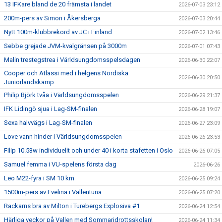
13 IFKare bland de 20 främsta i landet
2026-07-03 23:12
200m-pers av Simon i Åkersberga
2026-07-03 20:44
Nytt 100m-klubbrekord av JC i Finland
2026-07-02 13:46
Sebbe grejade JVM-kvalgränsen på 3000m
2026-07-01 07:43
Malin trestegstrea i Världsungdomsspelsdagen
2026-06-30 22:07
Cooper och Atlassi med i helgens Nordiska
2026-06-30 20:50
Juniorlandskamp
Philip Björk tvåa i Världsungdomsspelen
2026-06-29 21:37
IFK Lidingö sjua i Lag-SM-finalen
2026-06-28 19:07
Sexa halvvägs i Lag-SM-finalen
2026-06-27 23:09
Love vann hinder i Världsungdomsspelen
2026-06-26 23:53
Filip 10.53w individuellt och under 40 i korta stafetten i Oslo
2026-06-26 07:05
Samuel femma i VU-spelens första dag
2026-06-26
Leo M22-fyra i SM 10 km
2026-06-25 09:24
1500m-pers av Evelina i Vallentuna
2026-06-25 07:20
Rackarns bra av Milton i Turebergs Explosiva #1
2026-06-24 12:54
Härliga veckor på Vallen med Sommaridrottsskolan!
2026-06-24 11:34