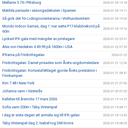
Mellanie 5.74 i Pittsburg
2026-01-24 19:18
Matilda persade i säsongsdebuten i Spanien
2026-01-24 19:11
Så gick det för Lidingöorienterarna i Vinthundsvintern
2026-01-24 19:03
Mondo Indoor Games, dag 1: Ivar satte P17-klubbrekord på
2026-01-24 10:16
60m
Lyckad IFK-gala med mängder av pristagare
2026-01-23 23:51
Alex von Heideken 4.49.99 på 1600m i USA
2026-01-22 07:39
IFKarna på Friidrottsgalan
2026-01-22
Friidrottsgalan: Daniel prisades som Årets ungdomsledare
2026-01-21 12:56
Friidrottsgalan: Kortastafettlaget gjorde Årets prestation i
2026-01-21 08:41
Finnkampen
Kim 7.48 i New York
2026-01-21 07:06
Johanna vann i Västerås
2026-01-20 07:03
Kallelse till årsmöte 17 mars 2026
2026-01-19 14:37
Sofia vann 200m i Täby Vinterspel
2026-01-19 08:17
I dag är sista dagen att anmäla sig till IFK-galan
2026-01-18 13:45
Täby Vinterspel dag 2: Isabel tog DM-brons
2026-01-18 08:03