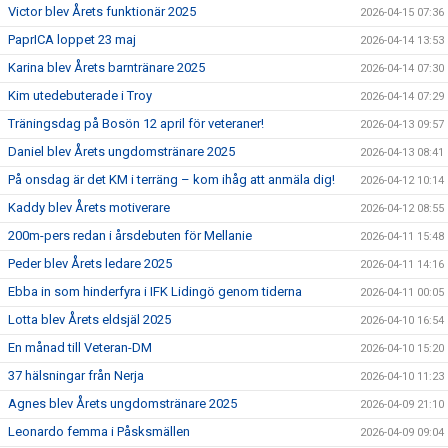
Victor blev Årets funktionär 2025
2026-04-15 07:36
PaprICA loppet 23 maj
2026-04-14 13:53
Karina blev Årets barntränare 2025
2026-04-14 07:30
Kim utedebuterade i Troy
2026-04-14 07:29
Träningsdag på Bosön 12 april för veteraner!
2026-04-13 09:57
Daniel blev Årets ungdomstränare 2025
2026-04-13 08:41
På onsdag är det KM i terräng – kom ihåg att anmäla dig!
2026-04-12 10:14
Kaddy blev Årets motiverare
2026-04-12 08:55
200m-pers redan i årsdebuten för Mellanie
2026-04-11 15:48
Peder blev Årets ledare 2025
2026-04-11 14:16
Ebba in som hinderfyra i IFK Lidingö genom tiderna
2026-04-11 00:05
Lotta blev Årets eldsjäl 2025
2026-04-10 16:54
En månad till Veteran-DM
2026-04-10 15:20
37 hälsningar från Nerja
2026-04-10 11:23
Agnes blev Årets ungdomstränare 2025
2026-04-09 21:10
Leonardo femma i Påsksmällen
2026-04-09 09:04