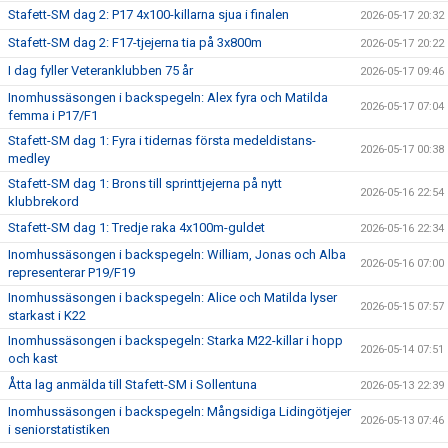
Stafett-SM dag 2: P17 4x100-killarna sjua i finalen
2026-05-17 20:32
Stafett-SM dag 2: F17-tjejerna tia på 3x800m
2026-05-17 20:22
I dag fyller Veteranklubben 75 år
2026-05-17 09:46
Inomhussäsongen i backspegeln: Alex fyra och Matilda
2026-05-17 07:04
femma i P17/F1
Stafett-SM dag 1: Fyra i tidernas första medeldistans-
2026-05-17 00:38
medley
Stafett-SM dag 1: Brons till sprinttjejerna på nytt
2026-05-16 22:54
klubbrekord
Stafett-SM dag 1: Tredje raka 4x100m-guldet
2026-05-16 22:34
Inomhussäsongen i backspegeln: William, Jonas och Alba
2026-05-16 07:00
representerar P19/F19
Inomhussäsongen i backspegeln: Alice och Matilda lyser
2026-05-15 07:57
starkast i K22
Inomhussäsongen i backspegeln: Starka M22-killar i hopp
2026-05-14 07:51
och kast
Åtta lag anmälda till Stafett-SM i Sollentuna
2026-05-13 22:39
Inomhussäsongen i backspegeln: Mångsidiga Lidingötjejer
2026-05-13 07:46
i seniorstatistiken