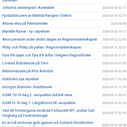
styrelsen!
Johanna obesegrad i Australien
2026-03-30 22:17
Fyrdubbla pers av Matilda Rangne i Örebro
2026-03-29 22:19
Atlassi elva på Premiärmilen
2026-03-28
Marielle Ramel - ny i styrelsen
2026-03-25 14:17
Alice persade under andra dagen av Regionmästerskapen
2026-03-22 22:40
Philip och Philip på pallen i Regionmästerskapen
2026-03-21 23:07
Fyra IFK-tjejer och fyra IFK-killar i helgens Regionfinaler
2026-03-20 21:47
Lörstad årsbästade på 5 km
2026-03-19 07:00
Beblomstrade på IFKs årsmöte
2026-03-18 22:04
Klubbens nya styrelse!
2026-03-17 22:50
Imorgon årsmöte i Stadshuset
2026-03-16 11:59
IUSM 15/16 dag 2: Jacqueline dubbel sexa
2026-03-15 20:47
IUSM15-16 dag 1: Längdbrons till Jacqueline
2026-03-14 23:18
Vad vill föreningarna använda Förbundet till?, undrar Curt
2026-03-13 22:49
Högberg på Friidrottstorget
En av två motioner gick igenom på Gotland-Stockholms
2026-03-12 20:38