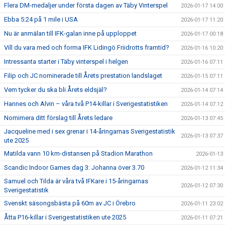
Flera DM-medaljer under första dagen av Täby Vinterspel
2026-01-17 14:00
Ebba 5:24 på 1 mile i USA
2026-01-17 11:20
Nu är anmälan till IFK-galan inne på upploppet
2026-01-17 00:18
Vill du vara med och forma IFK Lidingö Friidrotts framtid?
2026-01-16 10:20
Intressanta starter i Täby vinterspel i helgen
2026-01-16 07:11
Filip och JC nominerade till Årets prestation landslaget
2026-01-15 07:11
Vem tycker du ska bli Årets eldsjäl?
2026-01-14 07:14
Hannes och Alvin – våra två P14-killar i Sverigestatistiken
2026-01-14 07:12
Nomimera ditt förslag till Årets ledare
2026-01-13 07:45
Jacqueline med i sex grenar i 14-åringarnas Sverigestatistik
2026-01-13 07:37
ute 2025
Matilda vann 10 km-distansen på Stadion Marathon
2026-01-13
Scandic Indoor Games dag 3: Johanna över 3.70
2026-01-12 11:34
Samuel och Tilda är våra två IFKare i 15-åringarnas
2026-01-12 07:30
Sverigestatistik
Svenskt säsongsbästa på 60m av JC i Örebro
2026-01-11 23:02
Åtta P16-killar i Sverigestatistiken ute 2025
2026-01-11 07:21