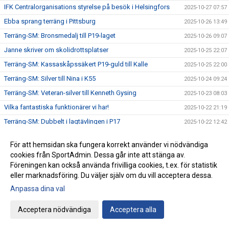
IFK Centralorganisations styrelse på besök i Helsingfors
2025-10-27 07:57
Ebba sprang terräng i Pittsburg
2025-10-26 13:49
Terräng-SM: Bronsmedalj till P19-laget
2025-10-26 09:07
Janne skriver om skolidrottsplatser
2025-10-25 22:07
Terräng-SM: Kassaskåpssäkert P19-guld till Kalle
2025-10-25 22:00
Terräng-SM: Silver till Nina i K55
2025-10-24 09:24
Terräng-SM: Veteran-silver till Kenneth Gysing
2025-10-23 08:03
Vilka fantastiska funktionärer vi har!
2025-10-22 21:19
Terräng-SM: Dubbelt i lagtävlingen i P17
2025-10-22 12:42
Stark trio juniorlöpare från IFK i Nordiska mästerskapen i
2025-10-22 08:33
terräng
För att hemsidan ska fungera korrekt använder vi nödvändiga
cookies från SportAdmin. Dessa går inte att stänga av.
Terräng-SM: Samuels första USM-guld
2025-10-21 07:48
Föreningen kan också använda frivilliga cookies, t.ex. för statistik
Terräng-SM: Trippelseger i P16
2025-10-20 14:35
eller marknadsföring. Du väljer själv om du vill acceptera dessa.
Terräng-SM: Överlägsen Sebbeseger i P17
2025-10-19 22:34
Anpassa dina val
Andreas Movin nära att kliva under tretimmarsgränsen i
2025-10-18 22:01
Chicago
Acceptera nödvändiga
Acceptera alla
Terräng-SM: Nära, nära senior-SM-guld för Kalle
2025-10-18 21:33