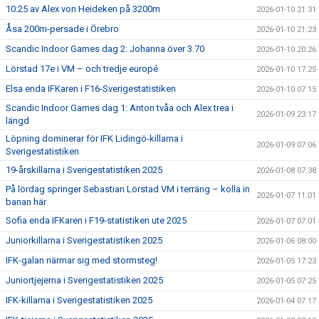
10:25 av Alex von Heideken på 3200m
2026-01-10 21:31
Åsa 200m-persade i Örebro
2026-01-10 21:23
Scandic Indoor Games dag 2: Johanna över 3.70
2026-01-10 20:26
Lörstad 17e i VM – och tredje europé
2026-01-10 17:25
Elsa enda IFKaren i F16-Sverigestatistiken
2026-01-10 07:15
Scandic Indoor Games dag 1: Anton tvåa och Alex trea i
2026-01-09 23:17
längd
Löpning dominerar för IFK Lidingö-killarna i
2026-01-09 07:06
Sverigestatistiken
19-årskillarna i Sverigestatistiken 2025
2026-01-08 07:38
På lördag springer Sebastian Lörstad VM i terräng – kolla in
2026-01-07 11:01
banan här
Sofia enda IFKaren i F19-statistiken ute 2025
2026-01-07 07:01
Juniorkillarna i Sverigestatistiken 2025
2026-01-06 08:00
IFK-galan närmar sig med stormsteg!
2026-01-05 17:23
Juniortjejerna i Sverigestatistiken 2025
2026-01-05 07:25
IFK-killarna i Sverigestatistiken 2025
2026-01-04 07:17