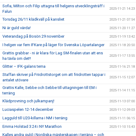
Sofia, Milton och Filip uttagna till helgens utvecklingsträff i
2025-11-21 14:23
Falun
Torsdag 26/11 klädkväll på kansliet
2025-11-21 07:54
Ni är guld värda!
2025-11-20 11:27
Veterandag på Bosön 29 november
2025-11-19 13:42
I helgen var fem IFKare på läger för Svenska Löpartalanger
2025-11-18 20:50
Grattis grabbar - ni är klara för Lag SM-finalen utan att ens
2025-11-17 13:55
ha tävla om det!!
Glitter – IFK-galans tema
2025-11-16 21:18
Staffan skriver på Friidrottstorget om att friidrotten tappar i
2025-11-15 12:07
antalet utövare
Grattis Kalle, Sebbe och Sebbe till uttagningen till EM i
2025-11-14 11:15
terräng
Klädprovning och julkampanj!
2025-11-13 07:00
Luciaspelen 12-14 december
2025-11-12 09:03
Lagguld till U20-killarna i NM i terräng
2025-11-11 06:15
Emma Holstad 3:24 i NY Marathon
2025-11-10 15:43
Kalles andra guld i Nordiska mästerskapen i terräng – och