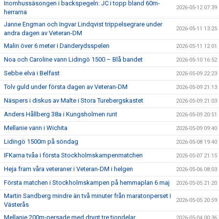
Inomhussäsongen i backspegeln: JC i topp bland 60m-
2026-05-12 07:39
herrarna
Janne Engman och Ingvar Lindqvist trippelsegrare under
2026-05-11 13:25
andra dagen av Veteran-DM
Malin över 6 meter i Danderydsspelen
2026-05-11 12:01
Noa och Caroline vann Lidingö 1500 – Blå bandet
2026-05-10 16:52
Sebbe elva i Belfast
2026-05-09 22:23
Tolv guld under första dagen av Veteran-DM
2026-05-09 21:13
Näspers i diskus av Malte i Stora Turebergskastet
2026-05-09 21:03
Anders Hållberg 38a i Kungsholmen runt
2026-05-09 20:51
Mellanie vann i Wichita
2026-05-09 09:40
Lidingö 1500m på söndag
2026-05-08 19:40
IFKarna tvåa i första Stockholmskampenmatchen
2026-05-07 21:15
Heja fram våra veteraner i Veteran-DM i helgen
2026-05-06 08:03
Första matchen i Stockholmskampen på hemmaplan 6 maj
2026-05-05 21:20
Martin Sandberg mindre än två minuter från maratonperset i
2026-05-05 20:59
Västerås
Mellanie 200m-persade med drygt tre tiondelar
2026-05-04 00:36