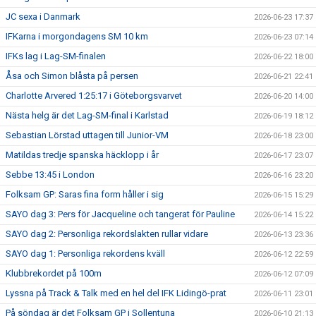
JC sexa i Danmark
2026-06-23 17:37
IFKarna i morgondagens SM 10 km
2026-06-23 07:14
IFKs lag i Lag-SM-finalen
2026-06-22 18:00
Åsa och Simon blåsta på persen
2026-06-21 22:41
Charlotte Arvered 1:25:17 i Göteborgsvarvet
2026-06-20 14:00
Nästa helg är det Lag-SM-final i Karlstad
2026-06-19 18:12
Sebastian Lörstad uttagen till Junior-VM
2026-06-18 23:00
Matildas tredje spanska häcklopp i år
2026-06-17 23:07
Sebbe 13:45 i London
2026-06-16 23:20
Folksam GP: Saras fina form håller i sig
2026-06-15 15:29
SAYO dag 3: Pers för Jacqueline och tangerat för Pauline
2026-06-14 15:22
SAYO dag 2: Personliga rekordslakten rullar vidare
2026-06-13 23:36
SAYO dag 1: Personliga rekordens kväll
2026-06-12 22:59
Klubbrekordet på 100m
2026-06-12 07:09
Lyssna på Track & Talk med en hel del IFK Lidingö-prat
2026-06-11 23:01
På söndag är det Folksam GP i Sollentuna
2026-06-10 21:13