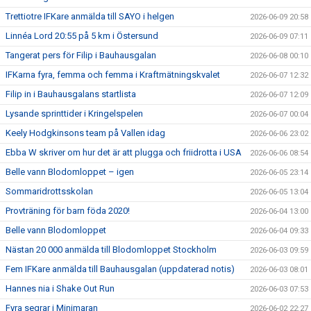
Trettiotre IFKare anmälda till SAYO i helgen
2026-06-09 20:58
Linnéa Lord 20:55 på 5 km i Östersund
2026-06-09 07:11
Tangerat pers för Filip i Bauhausgalan
2026-06-08 00:10
IFKarna fyra, femma och femma i Kraftmätningskvalet
2026-06-07 12:32
Filip in i Bauhausgalans startlista
2026-06-07 12:09
Lysande sprinttider i Kringelspelen
2026-06-07 00:04
Keely Hodgkinsons team på Vallen idag
2026-06-06 23:02
Ebba W skriver om hur det är att plugga och friidrotta i USA
2026-06-06 08:54
Belle vann Blodomloppet – igen
2026-06-05 23:14
Sommaridrottsskolan
2026-06-05 13:04
Provträning för barn föda 2020!
2026-06-04 13:00
Belle vann Blodomloppet
2026-06-04 09:33
Nästan 20 000 anmälda till Blodomloppet Stockholm
2026-06-03 09:59
Fem IFKare anmälda till Bauhausgalan (uppdaterad notis)
2026-06-03 08:01
Hannes nia i Shake Out Run
2026-06-03 07:53
Fyra segrar i Minimaran
2026-06-02 22:27