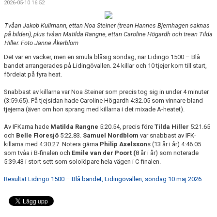
2026-05-10 16:52
Tvåan Jakob Kullmann, ettan Noa Steiner (trean Hannes Bjernhagen saknas
på bilden), plus tvåan Matilda Rangne, ettan Caroline Högardh och trean Tilda
Hiller. Foto Janne Åkerblom
Det var en vacker, men en smula blåsig söndag, när Lidingö 1500 – Blå
bandet arrangerades på Lidingövallen. 24 killar och 10 tjejer kom till start,
fördelat på fyra heat.
Snabbast av killarna var Noa Steiner som precis tog sig in under 4 minuter
(3:59.65). På tjejsidan hade Caroline Högardh 4:32.05 som vinnare bland
tjejerna (även om hon sprang med killarna i det mixade A-heatet).
Av IFKarna hade
Matilda Rangne
5:20.54, precis före
Tilda Hiller
5:21.65
och
Belle Floresjö
5:22.83.
Samuel Nordblom
var snabbast av IFK-
killarna med 4:30.27. Notera gärna
Philip Axelsson
s (13 år i år) 4:46.05
som tvåa i B-finalen och
Emile van der Poort (
8 år i år) som noterade
5:39.43 i stort sett som sololöpare hela vägen i C-finalen.
Resultat Lidingö 1500 – Blå bandet, Lidingövallen, söndag 10 maj 2026