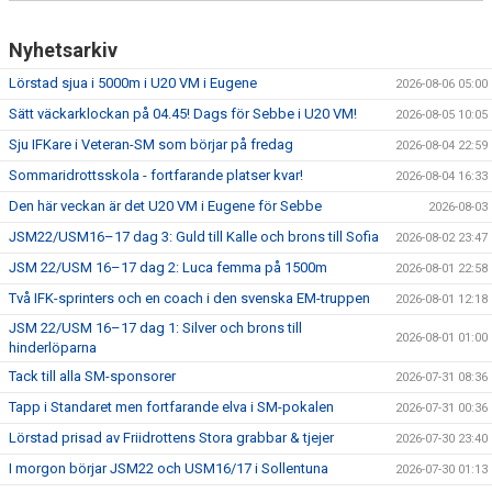
Nyhetsarkiv
Lörstad sjua i 5000m i U20 VM i Eugene
2026-08-06 05:00
Sätt väckarklockan på 04.45! Dags för Sebbe i U20 VM!
2026-08-05 10:05
Sju IFKare i Veteran-SM som börjar på fredag
2026-08-04 22:59
Sommaridrottsskola - fortfarande platser kvar!
2026-08-04 16:33
Den här veckan är det U20 VM i Eugene för Sebbe
2026-08-03
JSM22/USM16–17 dag 3: Guld till Kalle och brons till Sofia
2026-08-02 23:47
JSM 22/USM 16–17 dag 2: Luca femma på 1500m
2026-08-01 22:58
Två IFK-sprinters och en coach i den svenska EM-truppen
2026-08-01 12:18
JSM 22/USM 16–17 dag 1: Silver och brons till
2026-08-01 01:00
hinderlöparna
Tack till alla SM-sponsorer
2026-07-31 08:36
Tapp i Standaret men fortfarande elva i SM-pokalen
2026-07-31 00:36
Lörstad prisad av Friidrottens Stora grabbar & tjejer
2026-07-30 23:40
I morgon börjar JSM22 och USM16/17 i Sollentuna
2026-07-30 01:13