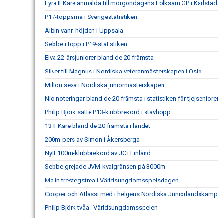
Fyra IFKare anmälda till morgondagens Folksam GP i Karlstad
P17-topparna i Sverigestatistiken
Albin vann höjden i Uppsala
Sebbe i topp i P19-statistiken
Elva 22-årsjuniorer bland de 20 främsta
Silver till Magnus i Nordiska veteranmästerskapen i Oslo
Milton sexa i Nordiska juniormästerskapen
Nio noteringar bland de 20 främsta i statistiken för tjejseniore
Philip Björk satte P13-klubbrekord i stavhopp
13 IFKare bland de 20 främsta i landet
200m-pers av Simon i Åkersberga
Nytt 100m-klubbrekord av JC i Finland
Sebbe grejade JVM-kvalgränsen på 3000m
Malin trestegstrea i Världsungdomsspelsdagen
Cooper och Atlassi med i helgens Nordiska Juniorlandskamp
Philip Björk tvåa i Världsungdomsspelen