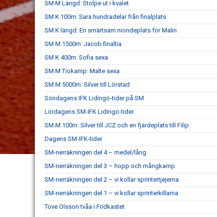
SM M Längd: Stolpe ut i kvalet
SM K 100m: Sara hundradelar från finalplats
SM K längd: En smärtsam niondeplats för Malin
SM M 1500m: Jacob finaltia
SM K 400m: Sofia sexa
SM M Tiokamp: Malte sexa
SM M 5000m: Silver till Lörstad
Söndagens IFK Lidingö-tider på SM
Lördagens SM-IFK Lidingö-tider
SM M 100m: Silver till JCZ och en fjärdeplats till Filip
Dagens SM-IFK-tider
SM-nerräkningen del 4 – medel/lång
SM-nerräkningen del 3 – hopp och mångkamp
SM-nerräkningen del 2 – vi kollar sprintertjejerna
SM-nerräkningen del 1 – vi kollar sprinterkillarna
Tove Olsson tvåa i Fridkastet