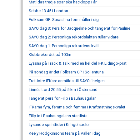
Matildas tredje spanska häcklopp i år
Sebbe 13:45 i London
Folksam GP: Saras fina form håller i sig
SAYO dag 3: Pers för Jacqueline och tangerat för Pauline
SAYO dag 2: Personliga rekordslakten rullar vidare
SAYO dag 1: Personliga rekordens kväll
Klubbrekordet på 100m
Lyssna på Track & Talk med en hel del IFK Lidingö-prat
På söndag är det Folksam GP i Sollentuna
Trettiotre IFKare anmälda till SAYO i helgen
Linnéa Lord 20:55 på 5 km i Östersund
Tangerat pers för Filip i Bauhausgalan
IFKarna fyra, femma och femma i Kraftmätningskvalet
Filip in i Bauhausgalans startlista
Lysande sprinttider i Kringelspelen
Keely Hodgkinsons team på Vallen idag