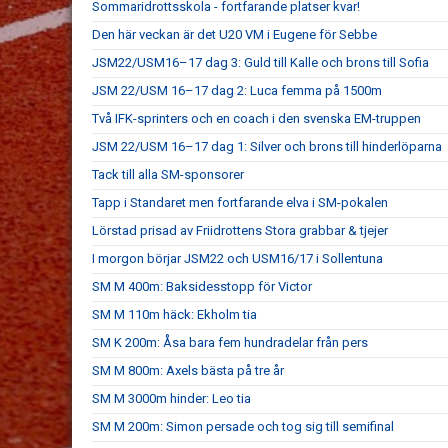
Sommaridrottsskola - fortfarande platser kvar!
Den här veckan är det U20 VM i Eugene för Sebbe
JSM22/USM16–17 dag 3: Guld till Kalle och brons till Sofia
JSM 22/USM 16–17 dag 2: Luca femma på 1500m
Två IFK-sprinters och en coach i den svenska EM-truppen
JSM 22/USM 16–17 dag 1: Silver och brons till hinderlöparna
Tack till alla SM-sponsorer
Tapp i Standaret men fortfarande elva i SM-pokalen
Lörstad prisad av Friidrottens Stora grabbar & tjejer
I morgon börjar JSM22 och USM16/17 i Sollentuna
SM M 400m: Baksidesstopp för Victor
SM M 110m häck: Ekholm tia
SM K 200m: Åsa bara fem hundradelar från pers
SM M 800m: Axels bästa på tre år
SM M 3000m hinder: Leo tia
SM M 200m: Simon persade och tog sig till semifinal