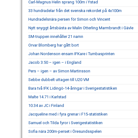
Carl-Magnus Helin sprang 100m i Ystad
33 hundradelar från det svenska rekordet på 4x100m
Hundradelsnära persen för Simon och Vincent
Nytt snyggt årtsbästa av Malin Otterling Marmbrandt i Gävle
SM-truppen innehåller 21 namn
Orvar Blomberg har gått bort
Johan Nordenson ensam IFKare i Tumbasprinten
Jacob 3:50 – igen – i England
Pers – igen – av Simon Martinsson
Sebbe dubbelt uttagen till U20 VM
Bara två IFK Lidingö-14-åringar i Sverigestatistiken
Malte 14.71 i Karlstad
10.34 av JC i Finland
Jacqueline med i fyra grenar i F15-statistiken
Samuel och Tilda fyror i Sverigestatistiken
Sofia nära 200m-perset i Öresundsspelen