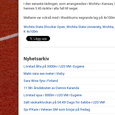
I den senaste tävlingen, som arrangerades i Wichita i Kansas, b
hennes 5.45 räckte i alla fall till seger.
Mellanie var också med i Washburns segrande lag på 4x100m. 
Wichita State Shocker Open, Wichita State University, Wichita
K 4x100m
Nyhetsarkiv
Lörstad åtta på 3000m i U20 VM i Eugene
Malin nära sex meter i Visby
Sara Wiss fyra i Finland
11.58 i årsdebuten av Dennis Karanda
Lörstad sjua i 5000m i U20 VM i Eugene
Sätt väckarklockan på 04.45! Dags för Sebbe i U20 VM!
Sju IFKare i Veteran-SM som börjar på fredag