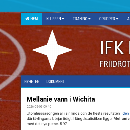
HEM
KLUBBEN
TRÄNING
GRUPPER
A
IFK
FRIIDRO
NYHETER
DOKUMENT
Mellanie vann i Wichita
2026-05-09 09:40
Utomhussäsongen är i sin linda och de flesta resultaten i
den 
där tävlingarna börjar tidigt. I längdstatistiken ligger
Mellanie
med det nya perset 5.97.