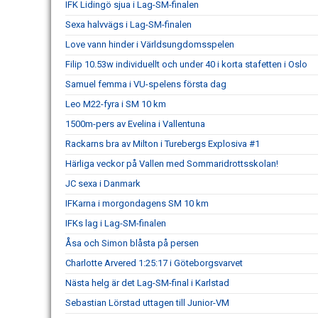
IFK Lidingö sjua i Lag-SM-finalen
Sexa halvvägs i Lag-SM-finalen
Love vann hinder i Världsungdomsspelen
Filip 10.53w individuellt och under 40 i korta stafetten i Oslo
Samuel femma i VU-spelens första dag
Leo M22-fyra i SM 10 km
1500m-pers av Evelina i Vallentuna
Rackarns bra av Milton i Turebergs Explosiva #1
Härliga veckor på Vallen med Sommaridrottsskolan!
JC sexa i Danmark
IFKarna i morgondagens SM 10 km
IFKs lag i Lag-SM-finalen
Åsa och Simon blåsta på persen
Charlotte Arvered 1:25:17 i Göteborgsvarvet
Nästa helg är det Lag-SM-final i Karlstad
Sebastian Lörstad uttagen till Junior-VM