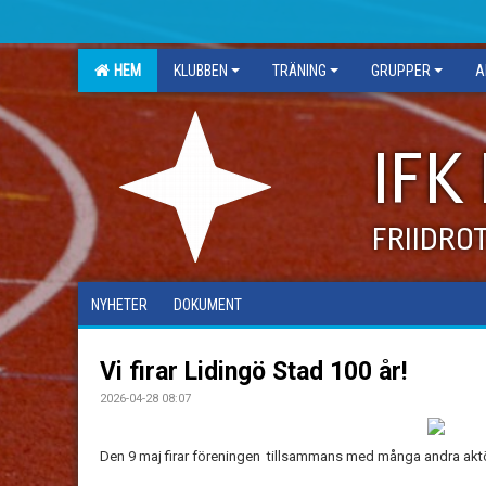
HEM
KLUBBEN
TRÄNING
GRUPPER
A
IFK
FRIIDRO
NYHETER
DOKUMENT
Vi firar Lidingö Stad 100 år!
2026-04-28 08:07
Den 9 maj firar föreningen tillsammans med många andra aktöre