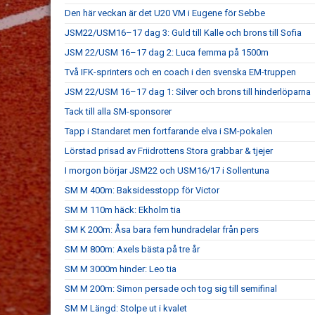
Den här veckan är det U20 VM i Eugene för Sebbe
JSM22/USM16–17 dag 3: Guld till Kalle och brons till Sofia
JSM 22/USM 16–17 dag 2: Luca femma på 1500m
Två IFK-sprinters och en coach i den svenska EM-truppen
JSM 22/USM 16–17 dag 1: Silver och brons till hinderlöparna
Tack till alla SM-sponsorer
Tapp i Standaret men fortfarande elva i SM-pokalen
Lörstad prisad av Friidrottens Stora grabbar & tjejer
I morgon börjar JSM22 och USM16/17 i Sollentuna
SM M 400m: Baksidesstopp för Victor
SM M 110m häck: Ekholm tia
SM K 200m: Åsa bara fem hundradelar från pers
SM M 800m: Axels bästa på tre år
SM M 3000m hinder: Leo tia
SM M 200m: Simon persade och tog sig till semifinal
SM M Längd: Stolpe ut i kvalet