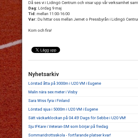
Då ses vi i Lidingö Centrum och visar upp vår verksamhet samt e
Dag:
Lördag 9 maj
Tid:
mellan 11:00-16:00
Var:
Du hittar oss mellan Jernet o Pressbyrån i Lidingö Centr
Kom och fira!
Nyhetsarkiv
Lörstad åtta på 3000m i U20 VM i Eugene
Malin nära sex meter i Visby
Sara Wiss fyra i Finland
Lörstad sjua i 5000m i U20 VM i Eugene
Sätt väckarklockan på 04.45! Dags för Sebbe i U20 VM!
Sju IFKare i Veteran-SM som börjar på fredag
Sommaridrottsskola - fortfarande platser kvar!