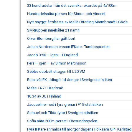
33 hundradelar från det svenska rekordet på 4x100m
Hundradelsnära persen för Simon och Vincent
Nytt snyggt årtsbästa av Malin Otterling Marmbrandt i Gävle
SM-truppen innehåller 21 namn
Orvar Blomberg har gått bort
Johan Nordenson ensam IFKare i Tumbasprinten
Jacob 3:50 – igen – i England
Pers – igen – av Simon Martinsson
Sebbe dubbelt uttagen till U20 VM
Bara två IFK Lidingö-14-åringar i Sverigestatistiken
Malte 14.71 i Karlstad
10.34 av JC i Finland
Jacqueline med i fyra grenar i F15-statistiken
Samuel och Tilda fyror i Sverigestatistiken
Sofia nära 200m-perset i Öresundsspelen
Fyra IFKare anmälda till morgondagens Folksam GP i Karlstad