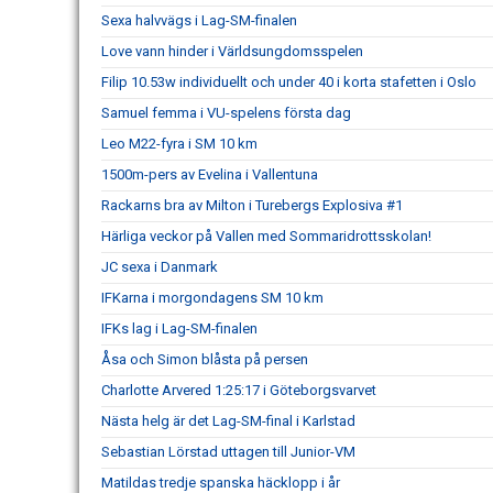
Sexa halvvägs i Lag-SM-finalen
Love vann hinder i Världsungdomsspelen
Filip 10.53w individuellt och under 40 i korta stafetten i Oslo
Samuel femma i VU-spelens första dag
Leo M22-fyra i SM 10 km
1500m-pers av Evelina i Vallentuna
Rackarns bra av Milton i Turebergs Explosiva #1
Härliga veckor på Vallen med Sommaridrottsskolan!
JC sexa i Danmark
IFKarna i morgondagens SM 10 km
IFKs lag i Lag-SM-finalen
Åsa och Simon blåsta på persen
Charlotte Arvered 1:25:17 i Göteborgsvarvet
Nästa helg är det Lag-SM-final i Karlstad
Sebastian Lörstad uttagen till Junior-VM
Matildas tredje spanska häcklopp i år