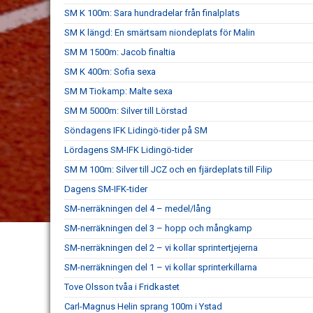
SM K 100m: Sara hundradelar från finalplats
SM K längd: En smärtsam niondeplats för Malin
SM M 1500m: Jacob finaltia
SM K 400m: Sofia sexa
SM M Tiokamp: Malte sexa
SM M 5000m: Silver till Lörstad
Söndagens IFK Lidingö-tider på SM
Lördagens SM-IFK Lidingö-tider
SM M 100m: Silver till JCZ och en fjärdeplats till Filip
Dagens SM-IFK-tider
SM-nerräkningen del 4 – medel/lång
SM-nerräkningen del 3 – hopp och mångkamp
SM-nerräkningen del 2 – vi kollar sprintertjejerna
SM-nerräkningen del 1 – vi kollar sprinterkillarna
Tove Olsson tvåa i Fridkastet
Carl-Magnus Helin sprang 100m i Ystad