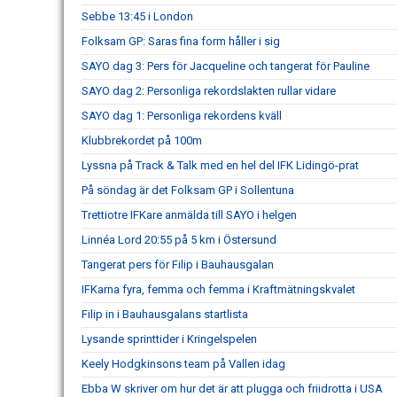
Sebbe 13:45 i London
Folksam GP: Saras fina form håller i sig
SAYO dag 3: Pers för Jacqueline och tangerat för Pauline
SAYO dag 2: Personliga rekordslakten rullar vidare
SAYO dag 1: Personliga rekordens kväll
Klubbrekordet på 100m
Lyssna på Track & Talk med en hel del IFK Lidingö-prat
På söndag är det Folksam GP i Sollentuna
Trettiotre IFKare anmälda till SAYO i helgen
Linnéa Lord 20:55 på 5 km i Östersund
Tangerat pers för Filip i Bauhausgalan
IFKarna fyra, femma och femma i Kraftmätningskvalet
Filip in i Bauhausgalans startlista
Lysande sprinttider i Kringelspelen
Keely Hodgkinsons team på Vallen idag
Ebba W skriver om hur det är att plugga och friidrotta i USA