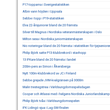
P17-topparna i Sverigestatistiken
Albin vann höjden i Uppsala
Sebbe i topp i P19-statistiken
Elva 22-årsjuniorer bland de 20 främsta
Silver till Magnus i Nordiska veteranmästerskapen i Oslo
Milton sexa i Nordiska juniormästerskapen
Nio noteringar bland de 20 främsta i statistiken för tjejseniore
Philip Björk satte P13-klubbrekord i stavhopp
13 IFKare bland de 20 främsta i landet
200m-pers av Simon i Åkersberga
Nytt 100m-klubbrekord av JC i Finland
Sebbe grejade JVM-kvalgränsen på 3000m
Malin trestegstrea i Världsungdomsspelsdagen
Cooper och Atlassi med i helgens Nordiska Juniorlandskamp
Philip Björk tvåa i Världsungdomsspelen
IFK Lidingö sjua i Lag-SM-finalen