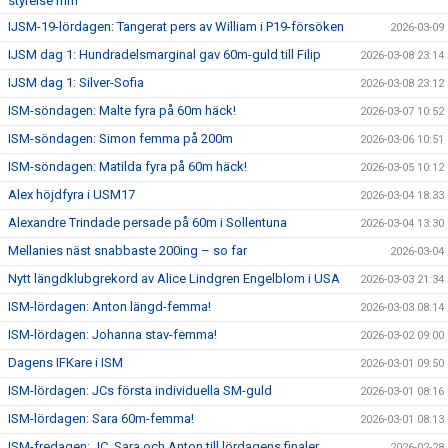
styrelse mm
IJSM-19-lördagen: Tangerat pers av William i P19-försöken
2026-03-09
IJSM dag 1: Hundradelsmarginal gav 60m-guld till Filip
2026-03-08 23:14
IJSM dag 1: Silver-Sofia
2026-03-08 23:12
ISM-söndagen: Malte fyra på 60m häck!
2026-03-07 10:52
ISM-söndagen: Simon femma på 200m
2026-03-06 10:51
ISM-söndagen: Matilda fyra på 60m häck!
2026-03-05 10:12
Alex höjdfyra i USM17
2026-03-04 18:33
Alexandre Trindade persade på 60m i Sollentuna
2026-03-04 13:30
Mellanies näst snabbaste 200ing – so far
2026-03-04
Nytt längdklubgrekord av Alice Lindgren Engelblom i USA
2026-03-03 21:34
ISM-lördagen: Anton längd-femma!
2026-03-03 08:14
ISM-lördagen: Johanna stav-femma!
2026-03-02 09:00
Dagens IFKare i ISM
2026-03-01 09:50
ISM-lördagen: JCs första individuella SM-guld
2026-03-01 08:16
ISM-lördagen: Sara 60m-femma!
2026-03-01 08:13
ISM-fredagen: JC, Sara och Anton till lördagens finaler
2026-02-28