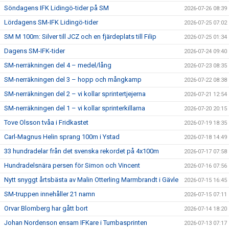
Söndagens IFK Lidingö-tider på SM
2026-07-26 08:39
Lördagens SM-IFK Lidingö-tider
2026-07-25 07:02
SM M 100m: Silver till JCZ och en fjärdeplats till Filip
2026-07-25 01:34
Dagens SM-IFK-tider
2026-07-24 09:40
SM-nerräkningen del 4 – medel/lång
2026-07-23 08:35
SM-nerräkningen del 3 – hopp och mångkamp
2026-07-22 08:38
SM-nerräkningen del 2 – vi kollar sprintertjejerna
2026-07-21 12:54
SM-nerräkningen del 1 – vi kollar sprinterkillarna
2026-07-20 20:15
Tove Olsson tvåa i Fridkastet
2026-07-19 18:35
Carl-Magnus Helin sprang 100m i Ystad
2026-07-18 14:49
33 hundradelar från det svenska rekordet på 4x100m
2026-07-17 07:58
Hundradelsnära persen för Simon och Vincent
2026-07-16 07:56
Nytt snyggt årtsbästa av Malin Otterling Marmbrandt i Gävle
2026-07-15 16:45
SM-truppen innehåller 21 namn
2026-07-15 07:11
Orvar Blomberg har gått bort
2026-07-14 18:20
Johan Nordenson ensam IFKare i Tumbasprinten
2026-07-13 07:17