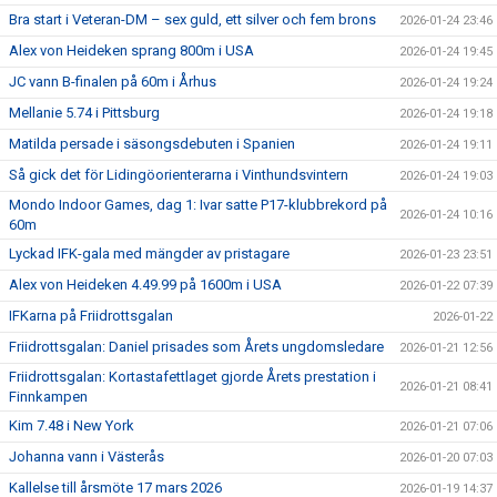
Bra start i Veteran-DM – sex guld, ett silver och fem brons
2026-01-24 23:46
Alex von Heideken sprang 800m i USA
2026-01-24 19:45
JC vann B-finalen på 60m i Århus
2026-01-24 19:24
Mellanie 5.74 i Pittsburg
2026-01-24 19:18
Matilda persade i säsongsdebuten i Spanien
2026-01-24 19:11
Så gick det för Lidingöorienterarna i Vinthundsvintern
2026-01-24 19:03
Mondo Indoor Games, dag 1: Ivar satte P17-klubbrekord på
2026-01-24 10:16
60m
Lyckad IFK-gala med mängder av pristagare
2026-01-23 23:51
Alex von Heideken 4.49.99 på 1600m i USA
2026-01-22 07:39
IFKarna på Friidrottsgalan
2026-01-22
Friidrottsgalan: Daniel prisades som Årets ungdomsledare
2026-01-21 12:56
Friidrottsgalan: Kortastafettlaget gjorde Årets prestation i
2026-01-21 08:41
Finnkampen
Kim 7.48 i New York
2026-01-21 07:06
Johanna vann i Västerås
2026-01-20 07:03
Kallelse till årsmöte 17 mars 2026
2026-01-19 14:37