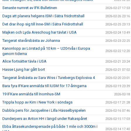
Senaste numret av IFK-Bulletinen
2026-02-27 17:53
Dags att planera helgens ISM i Sätra friidrottshall
2026-02-26 23:16
Det drar ihop sig till Inne-SM i Sätra Friidrottshall
2026-02-25 23:13
Majken och Lyda Areschoug har tävlat i USA
2026-02-24 13:49
Tangerat stavårsbästa av Johanna
2026-02-23 22:25
Kanonlopp av Lörstad på 10 km – U20-tvåa i Europa
2026-02-22 12:20
genom tiderna
Alice fortsätter tävla i USA
2026-02-21 23:24
Hasse Ljung har gått bort
2026-02-21 07:02
Tangerat årsbästa av Sara Wiss i Turebergs Explosiva 4
2026-02-20 23:01
Bara fyra IFKare anmälda till IUSM för 17-åringarna
2026-02-19 23:39
19 IFKare anmälda till Inomhus-SM
2026-02-18
Trippla hopp av Kim i New York i söndags
2026-02-17 21:28
Dubbla pers för Jacqueline i Lilla Hässelbyspelen
2026-02-16 07:46
Dunderpers av Anton HH i längd under Rakaspåret
2026-02-15 17:03
Ebba åttasekunderspersade på både 1 mile och 3000m i
2026-02-14 17:40