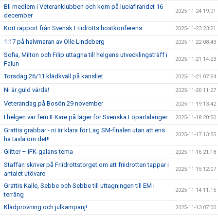
Bli medlem i Veteranklubben och kom på luciafirandet 16
2025-11-24 19:01
december
Kort rapport från Svensk Friidrotts höstkonferens
2025-11-23 23:21
1:17 på halvmaran av Olle Lindeberg
2025-11-22 08:43
Sofia, Milton och Filip uttagna till helgens utvecklingsträff i
2025-11-21 14:23
Falun
Torsdag 26/11 klädkväll på kansliet
2025-11-21 07:54
Ni är guld värda!
2025-11-20 11:27
Veterandag på Bosön 29 november
2025-11-19 13:42
I helgen var fem IFKare på läger för Svenska Löpartalanger
2025-11-18 20:50
Grattis grabbar - ni är klara för Lag SM-finalen utan att ens
2025-11-17 13:55
ha tävla om det!!
Glitter – IFK-galans tema
2025-11-16 21:18
Staffan skriver på Friidrottstorget om att friidrotten tappar i
2025-11-15 12:07
antalet utövare
Grattis Kalle, Sebbe och Sebbe till uttagningen till EM i
2025-11-14 11:15
terräng
Klädprovning och julkampanj!
2025-11-13 07:00