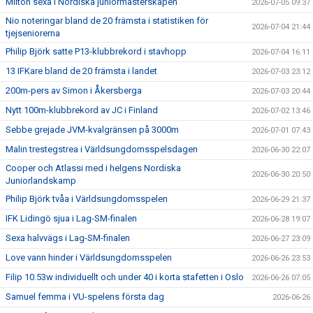
Milton sexa i Nordiska juniormästerskapen
2026-07-05 09:37
Nio noteringar bland de 20 främsta i statistiken för
2026-07-04 21:44
tjejseniorerna
Philip Björk satte P13-klubbrekord i stavhopp
2026-07-04 16:11
13 IFKare bland de 20 främsta i landet
2026-07-03 23:12
200m-pers av Simon i Åkersberga
2026-07-03 20:44
Nytt 100m-klubbrekord av JC i Finland
2026-07-02 13:46
Sebbe grejade JVM-kvalgränsen på 3000m
2026-07-01 07:43
Malin trestegstrea i Världsungdomsspelsdagen
2026-06-30 22:07
Cooper och Atlassi med i helgens Nordiska
2026-06-30 20:50
Juniorlandskamp
Philip Björk tvåa i Världsungdomsspelen
2026-06-29 21:37
IFK Lidingö sjua i Lag-SM-finalen
2026-06-28 19:07
Sexa halvvägs i Lag-SM-finalen
2026-06-27 23:09
Love vann hinder i Världsungdomsspelen
2026-06-26 23:53
Filip 10.53w individuellt och under 40 i korta stafetten i Oslo
2026-06-26 07:05
Samuel femma i VU-spelens första dag
2026-06-26