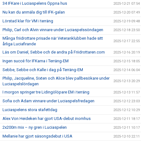
34 IFKare i Luciaspelens Öppna hus
2025-12-21 07:54
Nu kan du anmäla dig till IFK-galan
2025-12-20 07:49
Lörstad klar för VM i terräng
2025-12-19 09:48
Philip, Carl och Alvin vinnare under Luciaspelssöndagen
2025-12-18 23:50
Många friidrottare prisade när Veteranklubben hade sitt
2025-12-17 22:55
årliga Luciafirande
Läs om Daniel, Sebbe och de andra på Friidrottaren.com
2025-12-16 20:19
Ingen succé för IFKarna i Terräng-EM
2025-12-15 18:05
Sebbe, Sebbe och Kalle i dag på Terräng-EM
2025-12-14 06:04
Philip, Jacqueline, Sixten och Alice blev pallbesökare under
2025-12-13 20:29
Luciaspelslördagen
I morgon springer tre Lidingölöpare EM i terräng
2025-12-13 11:57
Sofia och Adam vinnare under Luciaspelsfredagen
2025-12-12 23:03
Luciaspelens stora stafettdag
2025-12-12 10:29
Alex Von Heideken har gjort USA-debut inomhus
2025-12-11 18:17
2x200m mix – ny gren i Luciaspelen
2025-12-11 10:17
Mellanie har gjort säsongsdebut i USA
2025-12-10 22:11