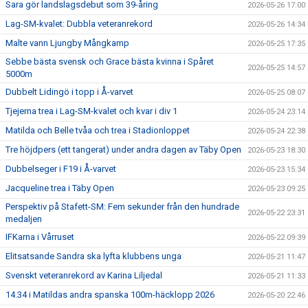
Sara gör landslagsdebut som 39-åring
2026-05-26 17:00
Lag-SM-kvalet: Dubbla veteranrekord
2026-05-26 14:34
Malte vann Ljungby Mångkamp
2026-05-25 17:35
Sebbe bästa svensk och Grace bästa kvinna i Spåret
2026-05-25 14:57
5000m
Dubbelt Lidingö i topp i Å-varvet
2026-05-25 08:07
Tjejerna trea i Lag-SM-kvalet och kvar i div 1
2026-05-24 23:14
Matilda och Belle tvåa och trea i Stadionloppet
2026-05-24 22:38
Tre höjdpers (ett tangerat) under andra dagen av Täby Open
2026-05-23 18:30
Dubbelseger i F19 i Å-varvet
2026-05-23 15:34
Jacqueline trea i Täby Open
2026-05-23 09:25
Perspektiv på Stafett-SM: Fem sekunder från den hundrade
2026-05-22 23:31
medaljen
IFKarna i Vårruset
2026-05-22 09:39
Elitsatsande Sandra ska lyfta klubbens unga
2026-05-21 11:47
Svenskt veteranrekord av Karina Liljedal
2026-05-21 11:33
14.34 i Matildas andra spanska 100m-häcklopp 2026
2026-05-20 22:46