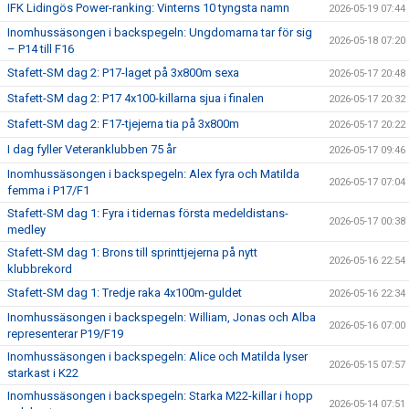
IFK Lidingös Power-ranking: Vinterns 10 tyngsta namn
2026-05-19 07:44
Inomhussäsongen i backspegeln: Ungdomarna tar för sig
2026-05-18 07:20
– P14 till F16
Stafett-SM dag 2: P17-laget på 3x800m sexa
2026-05-17 20:48
Stafett-SM dag 2: P17 4x100-killarna sjua i finalen
2026-05-17 20:32
Stafett-SM dag 2: F17-tjejerna tia på 3x800m
2026-05-17 20:22
I dag fyller Veteranklubben 75 år
2026-05-17 09:46
Inomhussäsongen i backspegeln: Alex fyra och Matilda
2026-05-17 07:04
femma i P17/F1
Stafett-SM dag 1: Fyra i tidernas första medeldistans-
2026-05-17 00:38
medley
Stafett-SM dag 1: Brons till sprinttjejerna på nytt
2026-05-16 22:54
klubbrekord
Stafett-SM dag 1: Tredje raka 4x100m-guldet
2026-05-16 22:34
Inomhussäsongen i backspegeln: William, Jonas och Alba
2026-05-16 07:00
representerar P19/F19
Inomhussäsongen i backspegeln: Alice och Matilda lyser
2026-05-15 07:57
starkast i K22
Inomhussäsongen i backspegeln: Starka M22-killar i hopp
2026-05-14 07:51