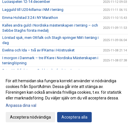
Luciaspelen 12-14 december
2025-11-12 09:03
Lagguld till U20-killarna i NM i terräng
2025-11-11 06:15
Emma Holstad 3:24 i NY Marathon
2025-11-10 15:43
Kalles andra guld i Nordiska mästerskapen i terräng – och
2025-11-09 11:53
Sebbe Staghs första medalj
Lörstad sjuk, men Ottfalk och Stagh springer NM i terräng i
2025-11-09 06:04
dag
Evelina och Ida – två av IFKarna i Höstrusket
2025-11-08 21:14
I morgon i Danmark – tre IFKare i Nordiska Mästerskapen i
2025-11-08 07:38
terränglöpning
Peter Woll fick Lasse Dahlstedts funktionärspris
2025-11-07 07:02
Save the date – IFK-galan byter datum till 23 januari
2025-11-06 07:21
För att hemsidan ska fungera korrekt använder vi nödvändiga
17:25 av Alex von Heideken på 5000m
cookies från SportAdmin. Dessa går inte att stänga av.
2025-11-05 22:37
Föreningen kan också använda frivilliga cookies, t.ex. för statistik
Så nära var det maximal Daniel-utdelning
2025-11-04 22:56
eller marknadsföring. Du väljer själv om du vill acceptera dessa.
Årets fjärde Bulle är ute nu
2025-11-03 07:22
Anpassa dina val
IFK tia i SM-pokalen
2025-11-02 23:22
Acceptera nödvändiga
Acceptera alla
Emma Holstad 1:35 på halvmaran
2025-11-01 22:35
Terräng-SM: 18 IFK Lidingö-lag i Mix-stafetten
2025-10-31 07:06