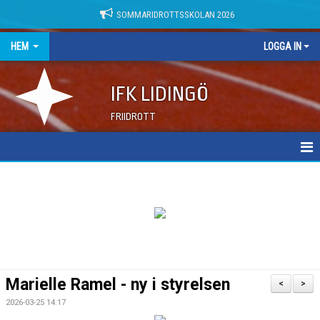
SOMMARIDROTTSSKOLAN 2026
HEM
LOGGA IN
IFK LIDINGÖ
FRIIDROTT
NYHETER
DOKUMENT
Marielle Ramel - ny i styrelsen
<
>
2026-03-25 14:17