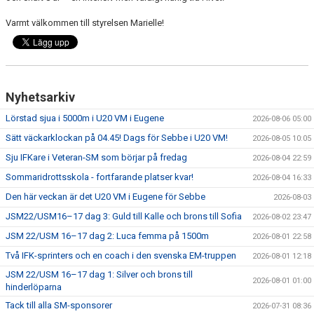
Varmt välkommen till styrelsen Marielle!
Nyhetsarkiv
Lörstad sjua i 5000m i U20 VM i Eugene
2026-08-06 05:00
Sätt väckarklockan på 04.45! Dags för Sebbe i U20 VM!
2026-08-05 10:05
Sju IFKare i Veteran-SM som börjar på fredag
2026-08-04 22:59
Sommaridrottsskola - fortfarande platser kvar!
2026-08-04 16:33
Den här veckan är det U20 VM i Eugene för Sebbe
2026-08-03
JSM22/USM16–17 dag 3: Guld till Kalle och brons till Sofia
2026-08-02 23:47
JSM 22/USM 16–17 dag 2: Luca femma på 1500m
2026-08-01 22:58
Två IFK-sprinters och en coach i den svenska EM-truppen
2026-08-01 12:18
JSM 22/USM 16–17 dag 1: Silver och brons till
2026-08-01 01:00
hinderlöparna
Tack till alla SM-sponsorer
2026-07-31 08:36