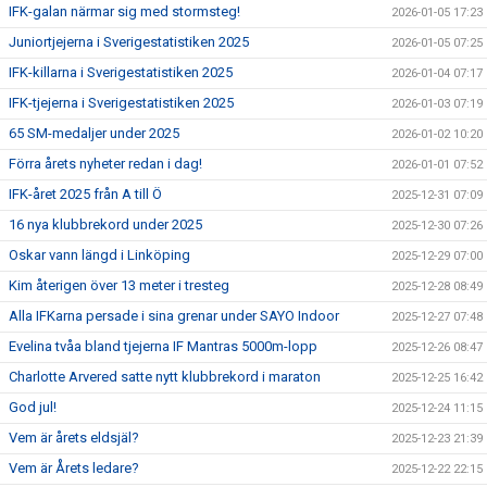
IFK-galan närmar sig med stormsteg!
2026-01-05 17:23
Juniortjejerna i Sverigestatistiken 2025
2026-01-05 07:25
IFK-killarna i Sverigestatistiken 2025
2026-01-04 07:17
IFK-tjejerna i Sverigestatistiken 2025
2026-01-03 07:19
65 SM-medaljer under 2025
2026-01-02 10:20
Förra årets nyheter redan i dag!
2026-01-01 07:52
IFK-året 2025 från A till Ö
2025-12-31 07:09
16 nya klubbrekord under 2025
2025-12-30 07:26
Oskar vann längd i Linköping
2025-12-29 07:00
Kim återigen över 13 meter i tresteg
2025-12-28 08:49
Alla IFKarna persade i sina grenar under SAYO Indoor
2025-12-27 07:48
Evelina tvåa bland tjejerna IF Mantras 5000m-lopp
2025-12-26 08:47
Charlotte Arvered satte nytt klubbrekord i maraton
2025-12-25 16:42
God jul!
2025-12-24 11:15
Vem är årets eldsjäl?
2025-12-23 21:39
Vem är Årets ledare?
2025-12-22 22:15