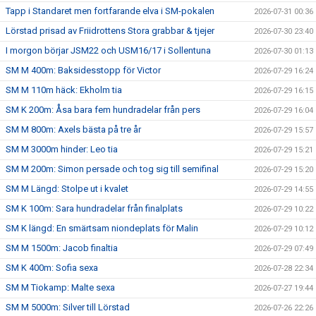
Tapp i Standaret men fortfarande elva i SM-pokalen
2026-07-31 00:36
Lörstad prisad av Friidrottens Stora grabbar & tjejer
2026-07-30 23:40
I morgon börjar JSM22 och USM16/17 i Sollentuna
2026-07-30 01:13
SM M 400m: Baksidesstopp för Victor
2026-07-29 16:24
SM M 110m häck: Ekholm tia
2026-07-29 16:15
SM K 200m: Åsa bara fem hundradelar från pers
2026-07-29 16:04
SM M 800m: Axels bästa på tre år
2026-07-29 15:57
SM M 3000m hinder: Leo tia
2026-07-29 15:21
SM M 200m: Simon persade och tog sig till semifinal
2026-07-29 15:20
SM M Längd: Stolpe ut i kvalet
2026-07-29 14:55
SM K 100m: Sara hundradelar från finalplats
2026-07-29 10:22
SM K längd: En smärtsam niondeplats för Malin
2026-07-29 10:12
SM M 1500m: Jacob finaltia
2026-07-29 07:49
SM K 400m: Sofia sexa
2026-07-28 22:34
SM M Tiokamp: Malte sexa
2026-07-27 19:44
SM M 5000m: Silver till Lörstad
2026-07-26 22:26