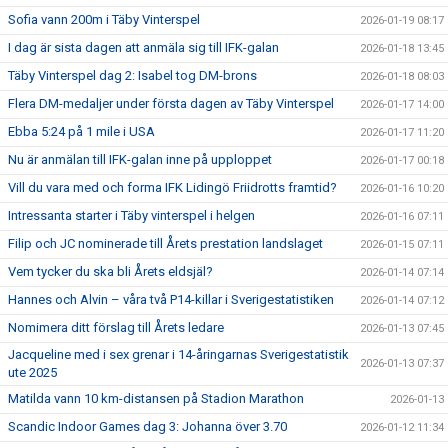
Sofia vann 200m i Täby Vinterspel
2026-01-19 08:17
I dag är sista dagen att anmäla sig till IFK-galan
2026-01-18 13:45
Täby Vinterspel dag 2: Isabel tog DM-brons
2026-01-18 08:03
Flera DM-medaljer under första dagen av Täby Vinterspel
2026-01-17 14:00
Ebba 5:24 på 1 mile i USA
2026-01-17 11:20
Nu är anmälan till IFK-galan inne på upploppet
2026-01-17 00:18
Vill du vara med och forma IFK Lidingö Friidrotts framtid?
2026-01-16 10:20
Intressanta starter i Täby vinterspel i helgen
2026-01-16 07:11
Filip och JC nominerade till Årets prestation landslaget
2026-01-15 07:11
Vem tycker du ska bli Årets eldsjäl?
2026-01-14 07:14
Hannes och Alvin – våra två P14-killar i Sverigestatistiken
2026-01-14 07:12
Nomimera ditt förslag till Årets ledare
2026-01-13 07:45
Jacqueline med i sex grenar i 14-åringarnas Sverigestatistik
2026-01-13 07:37
ute 2025
Matilda vann 10 km-distansen på Stadion Marathon
2026-01-13
Scandic Indoor Games dag 3: Johanna över 3.70
2026-01-12 11:34