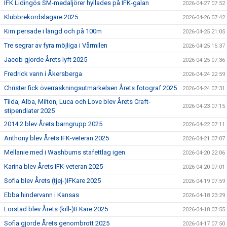
IFK Lidingös SM-medaljörer hyllades på IFK-galan
2026-04-27 07:52
Klubbrekordslagare 2025
2026-04-26 07:42
Kim persade i längd och på 100m
2026-04-25 21:05
Tre segrar av fyra möjliga i Vårmilen
2026-04-25 15:37
Jacob gjorde Årets lyft 2025
2026-04-25 07:36
Fredrick vann i Åkersberga
2026-04-24 22:59
Christer fick överraskningsutmärkelsen Årets fotograf 2025
2026-04-24 07:31
Tilda, Alba, Milton, Luca och Love blev Årets Craft-
2026-04-23 07:15
stipendiater 2025
2014:2 blev Årets barngrupp 2025
2026-04-22 07:11
Anthony blev Årets IFK-veteran 2025
2026-04-21 07:07
Mellanie med i Washburns stafettlag igen
2026-04-20 22:06
Karina blev Årets IFK-veteran 2025
2026-04-20 07:01
Sofia blev Årets (tjej-)IFKare 2025
2026-04-19 07:59
Ebba hindervann i Kansas
2026-04-18 23:29
Lörstad blev Årets (kill-)IFKare 2025
2026-04-18 07:55
Sofia gjorde Årets genombrott 2025
2026-04-17 07:50