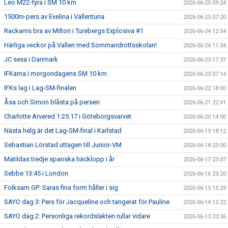
Leo M22-fyra i SM 10 km
2026-06-25 09:24
1500m-pers av Evelina i Vallentuna
2026-06-25 07:20
Rackarns bra av Milton i Turebergs Explosiva #1
2026-06-24 12:54
Härliga veckor på Vallen med Sommaridrottsskolan!
2026-06-24 11:34
JC sexa i Danmark
2026-06-23 17:37
IFKarna i morgondagens SM 10 km
2026-06-23 07:14
IFKs lag i Lag-SM-finalen
2026-06-22 18:00
Åsa och Simon blåsta på persen
2026-06-21 22:41
Charlotte Arvered 1:25:17 i Göteborgsvarvet
2026-06-20 14:00
Nästa helg är det Lag-SM-final i Karlstad
2026-06-19 18:12
Sebastian Lörstad uttagen till Junior-VM
2026-06-18 23:00
Matildas tredje spanska häcklopp i år
2026-06-17 23:07
Sebbe 13:45 i London
2026-06-16 23:20
Folksam GP: Saras fina form håller i sig
2026-06-15 15:29
SAYO dag 3: Pers för Jacqueline och tangerat för Pauline
2026-06-14 15:22
SAYO dag 2: Personliga rekordslakten rullar vidare
2026-06-13 23:36