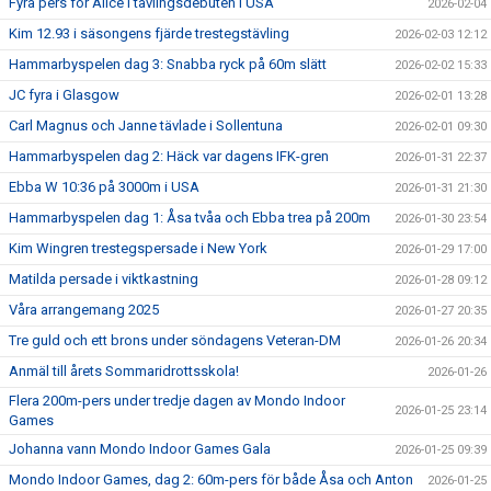
Fyra pers för Alice i tävlingsdebuten i USA
2026-02-04
Kim 12.93 i säsongens fjärde trestegstävling
2026-02-03 12:12
Hammarbyspelen dag 3: Snabba ryck på 60m slätt
2026-02-02 15:33
JC fyra i Glasgow
2026-02-01 13:28
Carl Magnus och Janne tävlade i Sollentuna
2026-02-01 09:30
Hammarbyspelen dag 2: Häck var dagens IFK-gren
2026-01-31 22:37
Ebba W 10:36 på 3000m i USA
2026-01-31 21:30
Hammarbyspelen dag 1: Åsa tvåa och Ebba trea på 200m
2026-01-30 23:54
Kim Wingren trestegspersade i New York
2026-01-29 17:00
Matilda persade i viktkastning
2026-01-28 09:12
Våra arrangemang 2025
2026-01-27 20:35
Tre guld och ett brons under söndagens Veteran-DM
2026-01-26 20:34
Anmäl till årets Sommaridrottsskola!
2026-01-26
Flera 200m-pers under tredje dagen av Mondo Indoor
2026-01-25 23:14
Games
Johanna vann Mondo Indoor Games Gala
2026-01-25 09:39
Mondo Indoor Games, dag 2: 60m-pers för både Åsa och Anton
2026-01-25