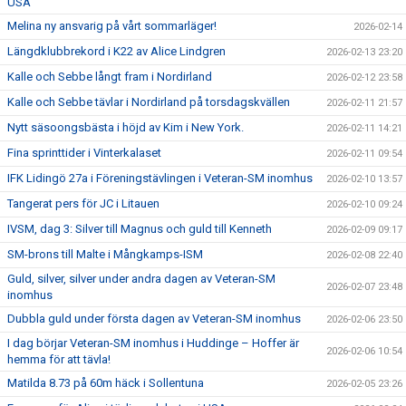
USA
Melina ny ansvarig på vårt sommarläger!
2026-02-14
Längdklubbrekord i K22 av Alice Lindgren
2026-02-13 23:20
Kalle och Sebbe långt fram i Nordirland
2026-02-12 23:58
Kalle och Sebbe tävlar i Nordirland på torsdagskvällen
2026-02-11 21:57
Nytt säsoongsbästa i höjd av Kim i New York.
2026-02-11 14:21
Fina sprinttider i Vinterkalaset
2026-02-11 09:54
IFK Lidingö 27a i Föreningstävlingen i Veteran-SM inomhus
2026-02-10 13:57
Tangerat pers för JC i Litauen
2026-02-10 09:24
IVSM, dag 3: Silver till Magnus och guld till Kenneth
2026-02-09 09:17
SM-brons till Malte i Mångkamps-ISM
2026-02-08 22:40
Guld, silver, silver under andra dagen av Veteran-SM
2026-02-07 23:48
inomhus
Dubbla guld under första dagen av Veteran-SM inomhus
2026-02-06 23:50
I dag börjar Veteran-SM inomhus i Huddinge – Hoffer är
2026-02-06 10:54
hemma för att tävla!
Matilda 8.73 på 60m häck i Sollentuna
2026-02-05 23:26