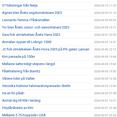
37 hälsningar från Nerja
2026-04-10 11:23
Agnes blev Årets ungdomstränare 2025
2026-04-09 21:10
Leonardo femma i Påsksmällen
2026-04-09 09:04
Tor blev Årets Junior- och seniortränare 2025
2026-04-08 10:15
Sara fick utmärkelsen Årets Hane 2025
2026-04-07 22:50
Anmälan öppen till Lidingö 1500!
2026-04-07 14:37
JC fick utmärkelsen Årets Hona 2025 på IFK-galan i januari
2026-04-06 22:13
Kim persade på 100m
2026-04-05 19:48
Mellanie satte tidigt utepers i längd
2026-04-05 19:44
Påskhälsning från Biarritz
2026-04-05 19:00
Vårens tider på Vallen
2026-04-03 16:58
Veronika Kalinina halvmaratonpersade i Berlin
2026-04-02 13:05
Ha en fin påsk!
2026-04-02 07:08
Anmäl dig till KM i terräng
2026-04-01 10:47
Höjdårsbästa av KIm
2026-03-31 23:28
Mellanie 5.75-hoppade i USA
2026-03-31 23:24