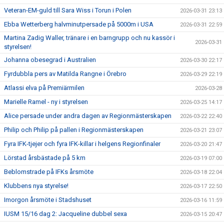
Veteran-EM-guld till Sara Wiss i Torun i Polen
2026-03-31 23:13
Ebba Wetterberg halvminutpersade på 5000m i USA
2026-03-31 22:59
Martina Zadig Waller, tränare i en barngrupp och nu kassör i
2026-03-31
styrelsen!
Johanna obesegrad i Australien
2026-03-30 22:17
Fyrdubbla pers av Matilda Rangne i Örebro
2026-03-29 22:19
Atlassi elva på Premiärmilen
2026-03-28
Marielle Ramel - ny i styrelsen
2026-03-25 14:17
Alice persade under andra dagen av Regionmästerskapen
2026-03-22 22:40
Philip och Philip på pallen i Regionmästerskapen
2026-03-21 23:07
Fyra IFK-tjejer och fyra IFK-killar i helgens Regionfinaler
2026-03-20 21:47
Lörstad årsbästade på 5 km
2026-03-19 07:00
Beblomstrade på IFKs årsmöte
2026-03-18 22:04
Klubbens nya styrelse!
2026-03-17 22:50
Imorgon årsmöte i Stadshuset
2026-03-16 11:59
IUSM 15/16 dag 2: Jacqueline dubbel sexa
2026-03-15 20:47