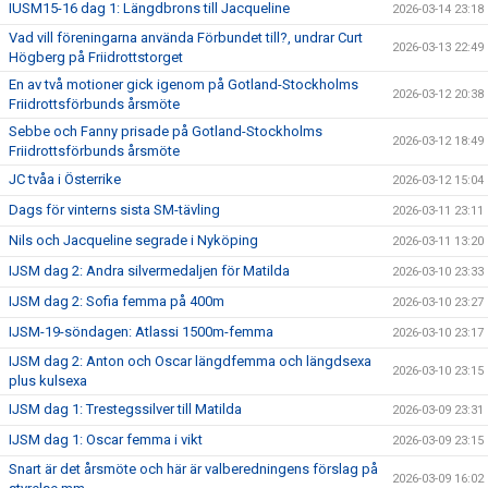
IUSM15-16 dag 1: Längdbrons till Jacqueline
2026-03-14 23:18
Vad vill föreningarna använda Förbundet till?, undrar Curt
2026-03-13 22:49
Högberg på Friidrottstorget
En av två motioner gick igenom på Gotland-Stockholms
2026-03-12 20:38
Friidrottsförbunds årsmöte
Sebbe och Fanny prisade på Gotland-Stockholms
2026-03-12 18:49
Friidrottsförbunds årsmöte
JC tvåa i Österrike
2026-03-12 15:04
Dags för vinterns sista SM-tävling
2026-03-11 23:11
Nils och Jacqueline segrade i Nyköping
2026-03-11 13:20
IJSM dag 2: Andra silvermedaljen för Matilda
2026-03-10 23:33
IJSM dag 2: Sofia femma på 400m
2026-03-10 23:27
IJSM-19-söndagen: Atlassi 1500m-femma
2026-03-10 23:17
IJSM dag 2: Anton och Oscar längdfemma och längdsexa
2026-03-10 23:15
plus kulsexa
IJSM dag 1: Trestegssilver till Matilda
2026-03-09 23:31
IJSM dag 1: Oscar femma i vikt
2026-03-09 23:15
Snart är det årsmöte och här är valberedningens förslag på
2026-03-09 16:02