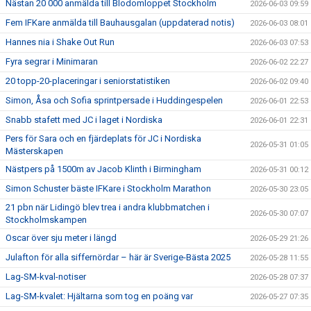
Nästan 20 000 anmälda till Blodomloppet Stockholm
2026-06-03 09:59
Fem IFKare anmälda till Bauhausgalan (uppdaterad notis)
2026-06-03 08:01
Hannes nia i Shake Out Run
2026-06-03 07:53
Fyra segrar i Minimaran
2026-06-02 22:27
20 topp-20-placeringar i seniorstatistiken
2026-06-02 09:40
Simon, Åsa och Sofia sprintpersade i Huddingespelen
2026-06-01 22:53
Snabb stafett med JC i laget i Nordiska
2026-06-01 22:31
Pers för Sara och en fjärdeplats för JC i Nordiska
2026-05-31 01:05
Mästerskapen
Nästpers på 1500m av Jacob Klinth i Birmingham
2026-05-31 00:12
Simon Schuster bäste IFKare i Stockholm Marathon
2026-05-30 23:05
21 pbn när Lidingö blev trea i andra klubbmatchen i
2026-05-30 07:07
Stockholmskampen
Oscar över sju meter i längd
2026-05-29 21:26
Julafton för alla siffernördar – här är Sverige-Bästa 2025
2026-05-28 11:55
Lag-SM-kval-notiser
2026-05-28 07:37
Lag-SM-kvalet: Hjältarna som tog en poäng var
2026-05-27 07:35