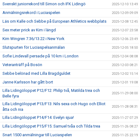
Svenskt juniorrekord till Simon och IFK Lidingö
2025-12-10 13:49
Anmälningsrekord i Luciaspelen
2025-12-09 09:09
Läs om Kalle och Sebbe på European Athletics webbplats
2025-12-08 12:45
Sex meter prick av Kim i längd
2025-12-07 23:58
Kim Wingren 7.36/13.22 i New York
2025-12-06 23:49
Slutspurten för Luciaspelsanmälan
2025-12-05 18:50
Sofie Lindevall persade på 10 km i London
2025-12-04 08:08
Veteranträff på Bosön
2025-12-03 08:21
Sebbe belönad med Lilla Bragdguldet
2025-12-02 15:14
Janne Karlsson har gått bort
2025-12-01 19:08
Lilla Lidingöloppet P12/F12: Philip två, Matilda trea och
2025-11-29 08:00
Belle fyra
Lilla Lidingöloppet P13/F13: Nils sexa och Hugo och Elliot
2025-11-28 08:31
åtta och nia
Lilla Lidingöloppet P14/F14: Evelyn sjua!
2025-11-27 07:29
Lilla Lidingöloppet P15/F15: Samuel tvåa och Tilda trea
2025-11-26 08:27
Snart 1500 anmälningar till Luciaspelen
2025-11-25 22:19