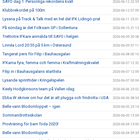
SAYO dag 1: Personliga rekordens kväll
2026-06-12 22:59
Klubbrekordet på 100m
2026-06-12 07:09
Lyssna på Track & Talk med en hel del IFK Lidingö-prat
2026-06-11 23:01
På söndag är det Folksam GP i Sollentuna
2026-06-10 21:13
Trettiotre IFKare anmälda till SAYO i helgen
2026-06-09 20:58
Linnéa Lord 20:55 på 5 km i Östersund
2026-06-09 07:11
Tangerat pers för Filip i Bauhausgalan
2026-06-08 00:10
IFKarna fyra, femma och femma i Kraftmätningskvalet
2026-06-07 12:32
Filip in i Bauhausgalans startlista
2026-06-07 12:09
Lysande sprinttider i Kringelspelen
2026-06-07 00:04
Keely Hodgkinsons team på Vallen idag
2026-06-06 23:02
Ebba W skriver om hur det är att plugga och friidrotta i USA
2026-06-06 08:54
Belle vann Blodomloppet – igen
2026-06-05 23:14
Sommaridrottsskolan
2026-06-05 13:04
Provträning för barn föda 2020!
2026-06-04 13:00
Belle vann Blodomloppet
2026-06-04 09:33