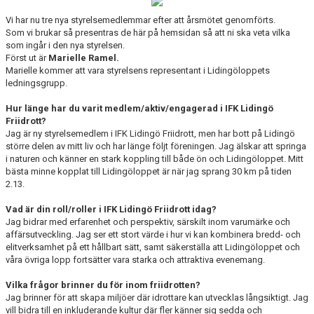
Vi har nu tre nya styrelsemedlemmar efter att årsmötet genomförts.
Som vi brukar så presentras de här på hemsidan så att ni ska veta vilka
som ingår i den nya styrelsen.
Först ut är
Marielle Ramel.
Marielle kommer att vara styrelsens representant i Lidingöloppets
ledningsgrupp.
Hur länge har du varit medlem/aktiv/engagerad i IFK Lidingö
Friidrott?
Jag är ny styrelsemedlem i IFK Lidingö Friidrott, men har bott på Lidingö
större delen av mitt liv och har länge följt föreningen. Jag älskar att springa
i naturen och känner en stark koppling till både ön och Lidingöloppet. Mitt
bästa minne kopplat till Lidingöloppet är när jag sprang 30 km på tiden
2.13.
Vad är din roll/roller i IFK Lidingö Friidrott idag?
Jag bidrar med erfarenhet och perspektiv, särskilt inom varumärke och
affärsutveckling. Jag ser ett stort värde i hur vi kan kombinera bredd- och
elitverksamhet på ett hållbart sätt, samt säkerställa att Lidingöloppet och
våra övriga lopp fortsätter vara starka och attraktiva evenemang.
Vilka frågor brinner du för inom friidrotten?
Jag brinner för att skapa miljöer där idrottare kan utvecklas långsiktigt. Jag
vill bidra till en inkluderande kultur där fler känner sig sedda och