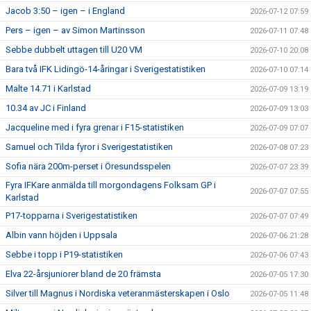
Jacob 3:50 – igen – i England
2026-07-12 07:59
Pers – igen – av Simon Martinsson
2026-07-11 07:48
Sebbe dubbelt uttagen till U20 VM
2026-07-10 20:08
Bara två IFK Lidingö-14-åringar i Sverigestatistiken
2026-07-10 07:14
Malte 14.71 i Karlstad
2026-07-09 13:19
10.34 av JC i Finland
2026-07-09 13:03
Jacqueline med i fyra grenar i F15-statistiken
2026-07-09 07:07
Samuel och Tilda fyror i Sverigestatistiken
2026-07-08 07:23
Sofia nära 200m-perset i Öresundsspelen
2026-07-07 23:39
Fyra IFKare anmälda till morgondagens Folksam GP i
2026-07-07 07:55
Karlstad
P17-topparna i Sverigestatistiken
2026-07-07 07:49
Albin vann höjden i Uppsala
2026-07-06 21:28
Sebbe i topp i P19-statistiken
2026-07-06 07:43
Elva 22-årsjuniorer bland de 20 främsta
2026-07-05 17:30
Silver till Magnus i Nordiska veteranmästerskapen i Oslo
2026-07-05 11:48