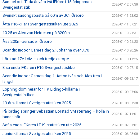
Samuel och Tilda är våra två IFKare i 15-åringarnas
2026-01-12 07:30
Sverigestatistik
Svenskt säsongsbästa på 60m av JC i Örebro
2026-01-11 23:02
Åtta P16-killar i Sverigestatistiken ute 2025
2026-01-11 07:21
10:25 av Alex von Heideken på 3200m
2026-01-10 21:31
Åsa 200m-persade i Örebro
2026-01-10 21:23
Scandic Indoor Games dag 2: Johanna över 3.70
2026-01-10 20:26
Lörstad 17e i VM – och tredje europé
2026-01-10 17:25
Elsa enda IFKaren i F16-Sverigestatistiken
2026-01-10 07:15
Scandic Indoor Games dag 1: Anton tvåa och Alex trea i
2026-01-09 23:17
längd
Löpning dominerar för IFK Lidingö-killarna i
2026-01-09 07:06
Sverigestatistiken
19-årskillarna i Sverigestatistiken 2025
2026-01-08 07:38
På lördag springer Sebastian Lörstad VM i terräng – kolla in
2026-01-07 11:01
banan här
Sofia enda IFKaren i F19-statistiken ute 2025
2026-01-07 07:01
Juniorkillarna i Sverigestatistiken 2025
2026-01-06 08:00