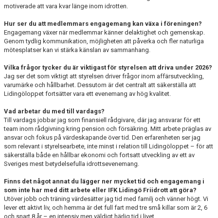
motiverade att vara kvar länge inom idrotten.
Hur ser du att medlemmars engagemang kan växa i föreningen?
Engagemang växer när medlemmar känner delaktighet och gemenskap.
Genom tydlig kommunikation, möjligheten att påverka och fler naturliga
mötesplatser kan vi stärka känslan av sammanhang.
Vilka frågor tycker du är viktigast för styrelsen att driva under 2026?
Jag ser det som viktigt att styrelsen driver frågor inom affärsutveckling,
varumärke och hållbarhet. Dessutom är det centralt att säkerställa att
Lidingöloppet fortsätter vara ett evenemang av hög kvalitet.
Vad arbetar du med till vardags?
Till vardags jobbar jag som finansiell rådgivare, där jag ansvarar för ett
team inom rådgivning kring pension och försäkring. Mitt arbete präglas av
ansvar och fokus på värdeskapande över tid. Den erfarenheten ser jag
som relevant i styrelsearbete, inte minst i relation till Lidingöloppet – för att
säkerställa både en hållbar ekonomi och fortsatt utveckling av ett av
Sveriges mest betydelsefulla idrottsevenemang.
Finns det något annat du lägger ner mycket tid och engagemang i
som inte har med ditt arbete eller IFK Lidingö Friidrott att göra?
Utöver jobb och träning värdesätter jag tid med familj och vänner högt. Vi
lever ett aktivt liv, och hemma är det full fart med tre små killar som är 2, 6
och snart 8 år – en intensiv men väldigt härlig tid i livet.