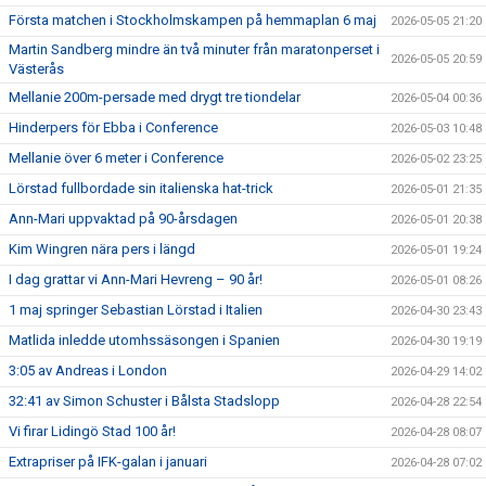
Första matchen i Stockholmskampen på hemmaplan 6 maj
2026-05-05 21:20
Martin Sandberg mindre än två minuter från maratonperset i
2026-05-05 20:59
Västerås
Mellanie 200m-persade med drygt tre tiondelar
2026-05-04 00:36
Hinderpers för Ebba i Conference
2026-05-03 10:48
Mellanie över 6 meter i Conference
2026-05-02 23:25
Lörstad fullbordade sin italienska hat-trick
2026-05-01 21:35
Ann-Mari uppvaktad på 90-årsdagen
2026-05-01 20:38
Kim Wingren nära pers i längd
2026-05-01 19:24
I dag grattar vi Ann-Mari Hevreng – 90 år!
2026-05-01 08:26
1 maj springer Sebastian Lörstad i Italien
2026-04-30 23:43
Matlida inledde utomhssäsongen i Spanien
2026-04-30 19:19
3:05 av Andreas i London
2026-04-29 14:02
32:41 av Simon Schuster i Bålsta Stadslopp
2026-04-28 22:54
Vi firar Lidingö Stad 100 år!
2026-04-28 08:07
Extrapriser på IFK-galan i januari
2026-04-28 07:02