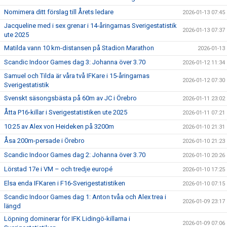
Nomimera ditt förslag till Årets ledare
2026-01-13 07:45
Jacqueline med i sex grenar i 14-åringarnas Sverigestatistik
2026-01-13 07:37
ute 2025
Matilda vann 10 km-distansen på Stadion Marathon
2026-01-13
Scandic Indoor Games dag 3: Johanna över 3.70
2026-01-12 11:34
Samuel och Tilda är våra två IFKare i 15-åringarnas
2026-01-12 07:30
Sverigestatistik
Svenskt säsongsbästa på 60m av JC i Örebro
2026-01-11 23:02
Åtta P16-killar i Sverigestatistiken ute 2025
2026-01-11 07:21
10:25 av Alex von Heideken på 3200m
2026-01-10 21:31
Åsa 200m-persade i Örebro
2026-01-10 21:23
Scandic Indoor Games dag 2: Johanna över 3.70
2026-01-10 20:26
Lörstad 17e i VM – och tredje europé
2026-01-10 17:25
Elsa enda IFKaren i F16-Sverigestatistiken
2026-01-10 07:15
Scandic Indoor Games dag 1: Anton tvåa och Alex trea i
2026-01-09 23:17
längd
Löpning dominerar för IFK Lidingö-killarna i
2026-01-09 07:06