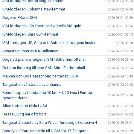
ISM-lördagen: Anton längd-femma!
2026-03-03 08:14
ISM-lördagen: Johanna stav-femma!
2026-03-02 09:00
Dagens IFKare i ISM
2026-03-01 09:50
ISM-lördagen: JCs första individuella SM-guld
2026-03-01 08:16
ISM-lördagen: Sara 60m-femma!
2026-03-01 08:13
ISM-fredagen: JC, Sara och Anton till lördagens finaler
2026-02-28
Senaste numret av IFK-Bulletinen
2026-02-27 17:53
Dags att planera helgens ISM i Sätra friidrottshall
2026-02-26 23:16
Det drar ihop sig till Inne-SM i Sätra Friidrottshall
2026-02-25 23:13
Majken och Lyda Areschoug har tävlat i USA
2026-02-24 13:49
Tangerat stavårsbästa av Johanna
2026-02-23 22:25
Kanonlopp av Lörstad på 10 km – U20-tvåa i Europa
2026-02-22 12:20
genom tiderna
Alice fortsätter tävla i USA
2026-02-21 23:24
Hasse Ljung har gått bort
2026-02-21 07:02
Tangerat årsbästa av Sara Wiss i Turebergs Explosiva 4
2026-02-20 23:01
Bara fyra IFKare anmälda till IUSM för 17-åringarna
2026-02-19 23:39