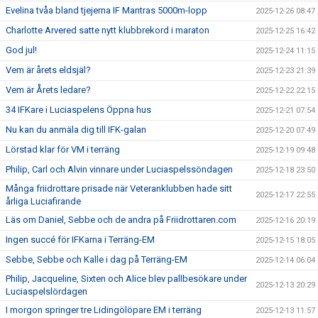
Evelina tvåa bland tjejerna IF Mantras 5000m-lopp
2025-12-26 08:47
Charlotte Arvered satte nytt klubbrekord i maraton
2025-12-25 16:42
God jul!
2025-12-24 11:15
Vem är årets eldsjäl?
2025-12-23 21:39
Vem är Årets ledare?
2025-12-22 22:15
34 IFKare i Luciaspelens Öppna hus
2025-12-21 07:54
Nu kan du anmäla dig till IFK-galan
2025-12-20 07:49
Lörstad klar för VM i terräng
2025-12-19 09:48
Philip, Carl och Alvin vinnare under Luciaspelssöndagen
2025-12-18 23:50
Många friidrottare prisade när Veteranklubben hade sitt
2025-12-17 22:55
årliga Luciafirande
Läs om Daniel, Sebbe och de andra på Friidrottaren.com
2025-12-16 20:19
Ingen succé för IFKarna i Terräng-EM
2025-12-15 18:05
Sebbe, Sebbe och Kalle i dag på Terräng-EM
2025-12-14 06:04
Philip, Jacqueline, Sixten och Alice blev pallbesökare under
2025-12-13 20:29
Luciaspelslördagen
I morgon springer tre Lidingölöpare EM i terräng
2025-12-13 11:57