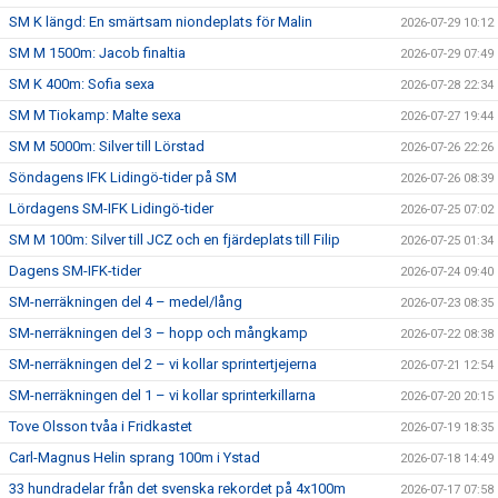
SM K längd: En smärtsam niondeplats för Malin
2026-07-29 10:12
SM M 1500m: Jacob finaltia
2026-07-29 07:49
SM K 400m: Sofia sexa
2026-07-28 22:34
SM M Tiokamp: Malte sexa
2026-07-27 19:44
SM M 5000m: Silver till Lörstad
2026-07-26 22:26
Söndagens IFK Lidingö-tider på SM
2026-07-26 08:39
Lördagens SM-IFK Lidingö-tider
2026-07-25 07:02
SM M 100m: Silver till JCZ och en fjärdeplats till Filip
2026-07-25 01:34
Dagens SM-IFK-tider
2026-07-24 09:40
SM-nerräkningen del 4 – medel/lång
2026-07-23 08:35
SM-nerräkningen del 3 – hopp och mångkamp
2026-07-22 08:38
SM-nerräkningen del 2 – vi kollar sprintertjejerna
2026-07-21 12:54
SM-nerräkningen del 1 – vi kollar sprinterkillarna
2026-07-20 20:15
Tove Olsson tvåa i Fridkastet
2026-07-19 18:35
Carl-Magnus Helin sprang 100m i Ystad
2026-07-18 14:49
33 hundradelar från det svenska rekordet på 4x100m
2026-07-17 07:58