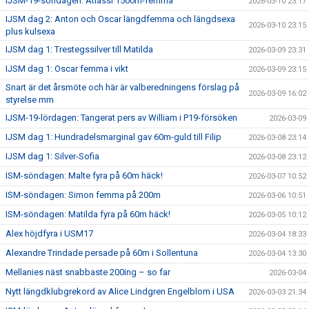
IJSM-19-söndagen: Atlassi 1500m-femma
2026-03-10 23:17
IJSM dag 2: Anton och Oscar längdfemma och längdsexa
2026-03-10 23:15
plus kulsexa
IJSM dag 1: Trestegssilver till Matilda
2026-03-09 23:31
IJSM dag 1: Oscar femma i vikt
2026-03-09 23:15
Snart är det årsmöte och här är valberedningens förslag på
2026-03-09 16:02
styrelse mm
IJSM-19-lördagen: Tangerat pers av William i P19-försöken
2026-03-09
IJSM dag 1: Hundradelsmarginal gav 60m-guld till Filip
2026-03-08 23:14
IJSM dag 1: Silver-Sofia
2026-03-08 23:12
ISM-söndagen: Malte fyra på 60m häck!
2026-03-07 10:52
ISM-söndagen: Simon femma på 200m
2026-03-06 10:51
ISM-söndagen: Matilda fyra på 60m häck!
2026-03-05 10:12
Alex höjdfyra i USM17
2026-03-04 18:33
Alexandre Trindade persade på 60m i Sollentuna
2026-03-04 13:30
Mellanies näst snabbaste 200ing – so far
2026-03-04
Nytt längdklubgrekord av Alice Lindgren Engelblom i USA
2026-03-03 21:34