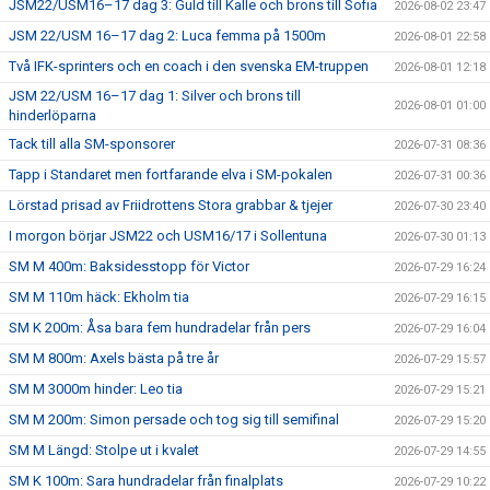
JSM22/USM16–17 dag 3: Guld till Kalle och brons till Sofia
2026-08-02 23:47
JSM 22/USM 16–17 dag 2: Luca femma på 1500m
2026-08-01 22:58
Två IFK-sprinters och en coach i den svenska EM-truppen
2026-08-01 12:18
JSM 22/USM 16–17 dag 1: Silver och brons till
2026-08-01 01:00
hinderlöparna
Tack till alla SM-sponsorer
2026-07-31 08:36
Tapp i Standaret men fortfarande elva i SM-pokalen
2026-07-31 00:36
Lörstad prisad av Friidrottens Stora grabbar & tjejer
2026-07-30 23:40
I morgon börjar JSM22 och USM16/17 i Sollentuna
2026-07-30 01:13
SM M 400m: Baksidesstopp för Victor
2026-07-29 16:24
SM M 110m häck: Ekholm tia
2026-07-29 16:15
SM K 200m: Åsa bara fem hundradelar från pers
2026-07-29 16:04
SM M 800m: Axels bästa på tre år
2026-07-29 15:57
SM M 3000m hinder: Leo tia
2026-07-29 15:21
SM M 200m: Simon persade och tog sig till semifinal
2026-07-29 15:20
SM M Längd: Stolpe ut i kvalet
2026-07-29 14:55
SM K 100m: Sara hundradelar från finalplats
2026-07-29 10:22