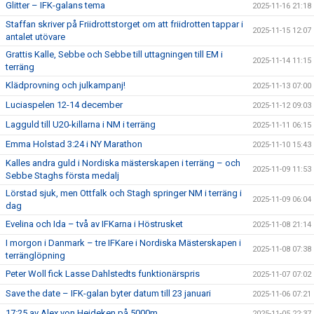
Glitter – IFK-galans tema
2025-11-16 21:18
Staffan skriver på Friidrottstorget om att friidrotten tappar i
2025-11-15 12:07
antalet utövare
Grattis Kalle, Sebbe och Sebbe till uttagningen till EM i
2025-11-14 11:15
terräng
Klädprovning och julkampanj!
2025-11-13 07:00
Luciaspelen 12-14 december
2025-11-12 09:03
Lagguld till U20-killarna i NM i terräng
2025-11-11 06:15
Emma Holstad 3:24 i NY Marathon
2025-11-10 15:43
Kalles andra guld i Nordiska mästerskapen i terräng – och
2025-11-09 11:53
Sebbe Staghs första medalj
Lörstad sjuk, men Ottfalk och Stagh springer NM i terräng i
2025-11-09 06:04
dag
Evelina och Ida – två av IFKarna i Höstrusket
2025-11-08 21:14
I morgon i Danmark – tre IFKare i Nordiska Mästerskapen i
2025-11-08 07:38
terränglöpning
Peter Woll fick Lasse Dahlstedts funktionärspris
2025-11-07 07:02
Save the date – IFK-galan byter datum till 23 januari
2025-11-06 07:21
17:25 av Alex von Heideken på 5000m
2025-11-05 22:37