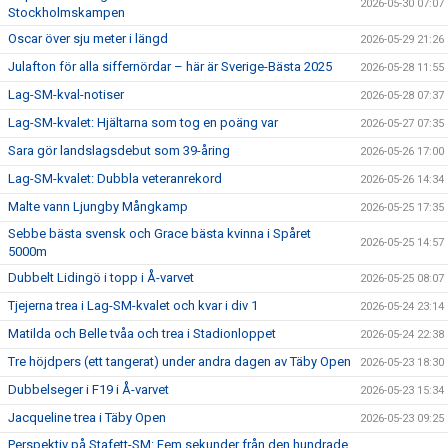
2026-05-30 07:07
Stockholmskampen
Oscar över sju meter i längd
2026-05-29 21:26
Julafton för alla siffernördar – här är Sverige-Bästa 2025
2026-05-28 11:55
Lag-SM-kval-notiser
2026-05-28 07:37
Lag-SM-kvalet: Hjältarna som tog en poäng var
2026-05-27 07:35
Sara gör landslagsdebut som 39-åring
2026-05-26 17:00
Lag-SM-kvalet: Dubbla veteranrekord
2026-05-26 14:34
Malte vann Ljungby Mångkamp
2026-05-25 17:35
Sebbe bästa svensk och Grace bästa kvinna i Spåret
2026-05-25 14:57
5000m
Dubbelt Lidingö i topp i Å-varvet
2026-05-25 08:07
Tjejerna trea i Lag-SM-kvalet och kvar i div 1
2026-05-24 23:14
Matilda och Belle tvåa och trea i Stadionloppet
2026-05-24 22:38
Tre höjdpers (ett tangerat) under andra dagen av Täby Open
2026-05-23 18:30
Dubbelseger i F19 i Å-varvet
2026-05-23 15:34
Jacqueline trea i Täby Open
2026-05-23 09:25
Perspektiv på Stafett-SM: Fem sekunder från den hundrade