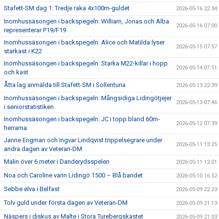
Stafett-SM dag 1: Tredje raka 4x100m-guldet
2026-05-16 22:34
Inomhussäsongen i backspegeln: William, Jonas och Alba
2026-05-16 07:00
representerar P19/F19
Inomhussäsongen i backspegeln: Alice och Matilda lyser
2026-05-15 07:57
starkast i K22
Inomhussäsongen i backspegeln: Starka M22-killar i hopp
2026-05-14 07:51
och kast
Åtta lag anmälda till Stafett-SM i Sollentuna
2026-05-13 22:39
Inomhussäsongen i backspegeln: Mångsidiga Lidingötjejer
2026-05-13 07:46
i seniorstatistiken
Inomhussäsongen i backspegeln: JC i topp bland 60m-
2026-05-12 07:39
herrarna
Janne Engman och Ingvar Lindqvist trippelsegrare under
2026-05-11 13:25
andra dagen av Veteran-DM
Malin över 6 meter i Danderydsspelen
2026-05-11 12:01
Noa och Caroline vann Lidingö 1500 – Blå bandet
2026-05-10 16:52
Sebbe elva i Belfast
2026-05-09 22:23
Tolv guld under första dagen av Veteran-DM
2026-05-09 21:13
Näspers i diskus av Malte i Stora Turebergskastet
2026-05-09 21:03