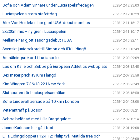
Sofia och Adam vinnare under Luciaspelsfredagen
2025-12-12 23:03
Luciaspelens stora stafettdag
2025-12-12 10:29
Alex Von Heideken har gjort USA-debut inomhus
2025-12-11 18:17
2x200m mix – ny gren i Luciaspelen
2025-12-11 10:17
Mellanie har gjort säsongsdebut i USA
2025-12-10 22:11
Svenskt juniorrekord till Simon och IFK Lidingö
2025-12-10 13:49
Anmälningsrekord i Luciaspelen
2025-12-09 09:09
Läs om Kalle och Sebbe på European Athletics webbplats
2025-12-08 12:45
Sex meter prick av Kim i längd
2025-12-07 23:58
Kim Wingren 7.36/13.22 i New York
2025-12-06 23:49
Slutspurten för Luciaspelsanmälan
2025-12-05 18:50
Sofie Lindevall persade på 10 km i London
2025-12-04 08:08
Veteranträff på Bosön
2025-12-03 08:21
Sebbe belönad med Lilla Bragdguldet
2025-12-02 15:14
Janne Karlsson har gått bort
2025-12-01 19:08
Lilla Lidingöloppet P12/F12: Philip två, Matilda trea och
2025-11-29 08:00