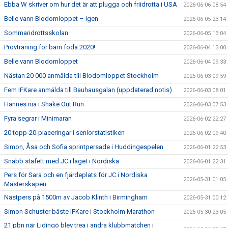
Ebba W skriver om hur det är att plugga och friidrotta i USA
2026-06-06 08:54
Belle vann Blodomloppet – igen
2026-06-05 23:14
Sommaridrottsskolan
2026-06-05 13:04
Provträning för barn föda 2020!
2026-06-04 13:00
Belle vann Blodomloppet
2026-06-04 09:33
Nästan 20 000 anmälda till Blodomloppet Stockholm
2026-06-03 09:59
Fem IFKare anmälda till Bauhausgalan (uppdaterad notis)
2026-06-03 08:01
Hannes nia i Shake Out Run
2026-06-03 07:53
Fyra segrar i Minimaran
2026-06-02 22:27
20 topp-20-placeringar i seniorstatistiken
2026-06-02 09:40
Simon, Åsa och Sofia sprintpersade i Huddingespelen
2026-06-01 22:53
Snabb stafett med JC i laget i Nordiska
2026-06-01 22:31
Pers för Sara och en fjärdeplats för JC i Nordiska
2026-05-31 01:05
Mästerskapen
Nästpers på 1500m av Jacob Klinth i Birmingham
2026-05-31 00:12
Simon Schuster bäste IFKare i Stockholm Marathon
2026-05-30 23:05
21 pbn när Lidingö blev trea i andra klubbmatchen i