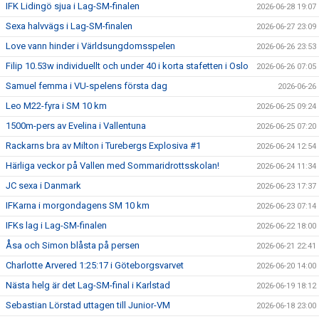
IFK Lidingö sjua i Lag-SM-finalen
2026-06-28 19:07
Sexa halvvägs i Lag-SM-finalen
2026-06-27 23:09
Love vann hinder i Världsungdomsspelen
2026-06-26 23:53
Filip 10.53w individuellt och under 40 i korta stafetten i Oslo
2026-06-26 07:05
Samuel femma i VU-spelens första dag
2026-06-26
Leo M22-fyra i SM 10 km
2026-06-25 09:24
1500m-pers av Evelina i Vallentuna
2026-06-25 07:20
Rackarns bra av Milton i Turebergs Explosiva #1
2026-06-24 12:54
Härliga veckor på Vallen med Sommaridrottsskolan!
2026-06-24 11:34
JC sexa i Danmark
2026-06-23 17:37
IFKarna i morgondagens SM 10 km
2026-06-23 07:14
IFKs lag i Lag-SM-finalen
2026-06-22 18:00
Åsa och Simon blåsta på persen
2026-06-21 22:41
Charlotte Arvered 1:25:17 i Göteborgsvarvet
2026-06-20 14:00
Nästa helg är det Lag-SM-final i Karlstad
2026-06-19 18:12
Sebastian Lörstad uttagen till Junior-VM
2026-06-18 23:00