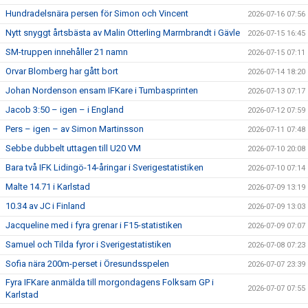
Hundradelsnära persen för Simon och Vincent
2026-07-16 07:56
Nytt snyggt årtsbästa av Malin Otterling Marmbrandt i Gävle
2026-07-15 16:45
SM-truppen innehåller 21 namn
2026-07-15 07:11
Orvar Blomberg har gått bort
2026-07-14 18:20
Johan Nordenson ensam IFKare i Tumbasprinten
2026-07-13 07:17
Jacob 3:50 – igen – i England
2026-07-12 07:59
Pers – igen – av Simon Martinsson
2026-07-11 07:48
Sebbe dubbelt uttagen till U20 VM
2026-07-10 20:08
Bara två IFK Lidingö-14-åringar i Sverigestatistiken
2026-07-10 07:14
Malte 14.71 i Karlstad
2026-07-09 13:19
10.34 av JC i Finland
2026-07-09 13:03
Jacqueline med i fyra grenar i F15-statistiken
2026-07-09 07:07
Samuel och Tilda fyror i Sverigestatistiken
2026-07-08 07:23
Sofia nära 200m-perset i Öresundsspelen
2026-07-07 23:39
Fyra IFKare anmälda till morgondagens Folksam GP i
2026-07-07 07:55
Karlstad