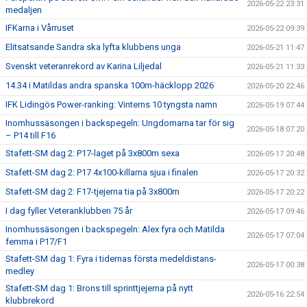
2026-05-22 23:31
medaljen
IFKarna i Vårruset
2026-05-22 09:39
Elitsatsande Sandra ska lyfta klubbens unga
2026-05-21 11:47
Svenskt veteranrekord av Karina Liljedal
2026-05-21 11:33
14.34 i Matildas andra spanska 100m-häcklopp 2026
2026-05-20 22:46
IFK Lidingös Power-ranking: Vinterns 10 tyngsta namn
2026-05-19 07:44
Inomhussäsongen i backspegeln: Ungdomarna tar för sig
2026-05-18 07:20
– P14 till F16
Stafett-SM dag 2: P17-laget på 3x800m sexa
2026-05-17 20:48
Stafett-SM dag 2: P17 4x100-killarna sjua i finalen
2026-05-17 20:32
Stafett-SM dag 2: F17-tjejerna tia på 3x800m
2026-05-17 20:22
I dag fyller Veteranklubben 75 år
2026-05-17 09:46
Inomhussäsongen i backspegeln: Alex fyra och Matilda
2026-05-17 07:04
femma i P17/F1
Stafett-SM dag 1: Fyra i tidernas första medeldistans-
2026-05-17 00:38
medley
Stafett-SM dag 1: Brons till sprinttjejerna på nytt
2026-05-16 22:54
klubbrekord