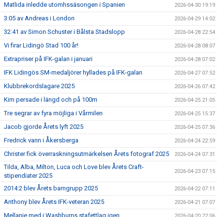
Matlida inledde utomhssäsongen i Spanien
2026-04-30 19:19
3:05 av Andreas i London
2026-04-29 14:02
32:41 av Simon Schuster i Bålsta Stadslopp
2026-04-28 22:54
Vi firar Lidingö Stad 100 år!
2026-04-28 08:07
Extrapriser på IFK-galan i januari
2026-04-28 07:02
IFK Lidingös SM-medaljörer hyllades på IFK-galan
2026-04-27 07:52
Klubbrekordslagare 2025
2026-04-26 07:42
Kim persade i längd och på 100m
2026-04-25 21:05
Tre segrar av fyra möjliga i Vårmilen
2026-04-25 15:37
Jacob gjorde Årets lyft 2025
2026-04-25 07:36
Fredrick vann i Åkersberga
2026-04-24 22:59
Christer fick överraskningsutmärkelsen Årets fotograf 2025
2026-04-24 07:31
Tilda, Alba, Milton, Luca och Love blev Årets Craft-
2026-04-23 07:15
stipendiater 2025
2014:2 blev Årets barngrupp 2025
2026-04-22 07:11
Anthony blev Årets IFK-veteran 2025
2026-04-21 07:07
Mellanie med i Washburns stafettlag igen
2026-04-20 22:06