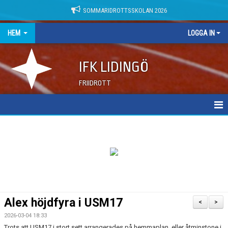
SOMMARIDROTTSSKOLAN 2026
HEM
LOGGA IN
IFK LIDINGÖ
FRIIDROTT
NYHETER
DOKUMENT
Alex höjdfyra i USM17
<
>
2026-03-04 18:33
Trots att USM17 i stort sett arrangerades på hemmaplan, eller åtminstone i