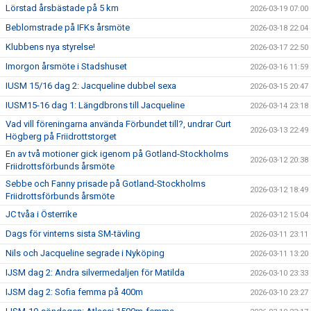
Lörstad årsbästade på 5 km
2026-03-19 07:00
Beblomstrade på IFKs årsmöte
2026-03-18 22:04
Klubbens nya styrelse!
2026-03-17 22:50
Imorgon årsmöte i Stadshuset
2026-03-16 11:59
IUSM 15/16 dag 2: Jacqueline dubbel sexa
2026-03-15 20:47
IUSM15-16 dag 1: Längdbrons till Jacqueline
2026-03-14 23:18
Vad vill föreningarna använda Förbundet till?, undrar Curt
2026-03-13 22:49
Högberg på Friidrottstorget
En av två motioner gick igenom på Gotland-Stockholms
2026-03-12 20:38
Friidrottsförbunds årsmöte
Sebbe och Fanny prisade på Gotland-Stockholms
2026-03-12 18:49
Friidrottsförbunds årsmöte
JC tvåa i Österrike
2026-03-12 15:04
Dags för vinterns sista SM-tävling
2026-03-11 23:11
Nils och Jacqueline segrade i Nyköping
2026-03-11 13:20
IJSM dag 2: Andra silvermedaljen för Matilda
2026-03-10 23:33
IJSM dag 2: Sofia femma på 400m
2026-03-10 23:27