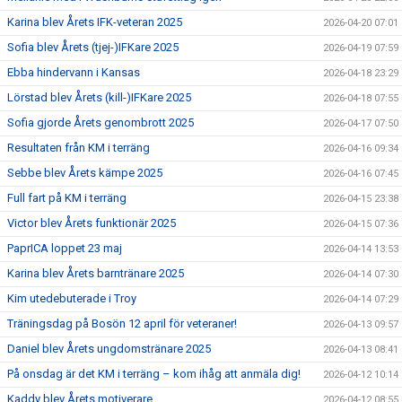
Karina blev Årets IFK-veteran 2025
2026-04-20 07:01
Sofia blev Årets (tjej-)IFKare 2025
2026-04-19 07:59
Ebba hindervann i Kansas
2026-04-18 23:29
Lörstad blev Årets (kill-)IFKare 2025
2026-04-18 07:55
Sofia gjorde Årets genombrott 2025
2026-04-17 07:50
Resultaten från KM i terräng
2026-04-16 09:34
Sebbe blev Årets kämpe 2025
2026-04-16 07:45
Full fart på KM i terräng
2026-04-15 23:38
Victor blev Årets funktionär 2025
2026-04-15 07:36
PaprICA loppet 23 maj
2026-04-14 13:53
Karina blev Årets barntränare 2025
2026-04-14 07:30
Kim utedebuterade i Troy
2026-04-14 07:29
Träningsdag på Bosön 12 april för veteraner!
2026-04-13 09:57
Daniel blev Årets ungdomstränare 2025
2026-04-13 08:41
På onsdag är det KM i terräng – kom ihåg att anmäla dig!
2026-04-12 10:14
Kaddy blev Årets motiverare
2026-04-12 08:55