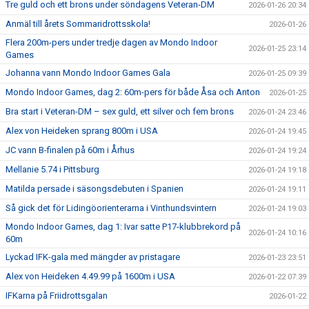
Tre guld och ett brons under söndagens Veteran-DM
2026-01-26 20:34
Anmäl till årets Sommaridrottsskola!
2026-01-26
Flera 200m-pers under tredje dagen av Mondo Indoor
2026-01-25 23:14
Games
Johanna vann Mondo Indoor Games Gala
2026-01-25 09:39
Mondo Indoor Games, dag 2: 60m-pers för både Åsa och Anton
2026-01-25
Bra start i Veteran-DM – sex guld, ett silver och fem brons
2026-01-24 23:46
Alex von Heideken sprang 800m i USA
2026-01-24 19:45
JC vann B-finalen på 60m i Århus
2026-01-24 19:24
Mellanie 5.74 i Pittsburg
2026-01-24 19:18
Matilda persade i säsongsdebuten i Spanien
2026-01-24 19:11
Så gick det för Lidingöorienterarna i Vinthundsvintern
2026-01-24 19:03
Mondo Indoor Games, dag 1: Ivar satte P17-klubbrekord på
2026-01-24 10:16
60m
Lyckad IFK-gala med mängder av pristagare
2026-01-23 23:51
Alex von Heideken 4.49.99 på 1600m i USA
2026-01-22 07:39
IFKarna på Friidrottsgalan
2026-01-22