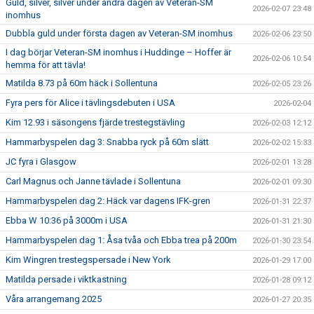
Guld, silver, silver under andra dagen av Veteran-SM
2026-02-07 23:48
inomhus
Dubbla guld under första dagen av Veteran-SM inomhus
2026-02-06 23:50
I dag börjar Veteran-SM inomhus i Huddinge – Hoffer är
2026-02-06 10:54
hemma för att tävla!
Matilda 8.73 på 60m häck i Sollentuna
2026-02-05 23:26
Fyra pers för Alice i tävlingsdebuten i USA
2026-02-04
Kim 12.93 i säsongens fjärde trestegstävling
2026-02-03 12:12
Hammarbyspelen dag 3: Snabba ryck på 60m slätt
2026-02-02 15:33
JC fyra i Glasgow
2026-02-01 13:28
Carl Magnus och Janne tävlade i Sollentuna
2026-02-01 09:30
Hammarbyspelen dag 2: Häck var dagens IFK-gren
2026-01-31 22:37
Ebba W 10:36 på 3000m i USA
2026-01-31 21:30
Hammarbyspelen dag 1: Åsa tvåa och Ebba trea på 200m
2026-01-30 23:54
Kim Wingren trestegspersade i New York
2026-01-29 17:00
Matilda persade i viktkastning
2026-01-28 09:12
Våra arrangemang 2025
2026-01-27 20:35