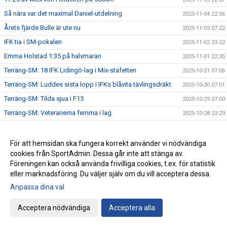
Så nära var det maximal Daniel-utdelning
2025-11-04 22:56
Årets fjärde Bulle är ute nu
2025-11-03 07:22
IFK tia i SM-pokalen
2025-11-02 23:22
Emma Holstad 1:35 på halvmaran
2025-11-01 22:35
Terräng-SM: 18 IFK Lidingö-lag i Mix-stafetten
2025-10-31 07:06
Terräng-SM: Luddes sista lopp i IFKs blåvita tävlingsdräkt
2025-10-30 07:01
Terräng-SM: Tilda sjua i F15
2025-10-29 07:00
Terräng-SM: Veteranerna femma i lag
2025-10-28 23:29
IFK Centralorganisations styrelse på besök i Helsingfors
2025-10-27 07:57
Ebba sprang terräng i Pittsburg
2025-10-26 13:49
För att hemsidan ska fungera korrekt använder vi nödvändiga
cookies från SportAdmin. Dessa går inte att stänga av.
Terräng-SM: Bronsmedalj till P19-laget
2025-10-26 09:07
Föreningen kan också använda frivilliga cookies, t.ex. för statistik
Janne skriver om skolidrottsplatser
2025-10-25 22:07
eller marknadsföring. Du väljer själv om du vill acceptera dessa.
Terräng-SM: Kassaskåpssäkert P19-guld till Kalle
2025-10-25 22:00
Anpassa dina val
Terräng-SM: Silver till Nina i K55
2025-10-24 09:24
Acceptera nödvändiga
Acceptera alla
Terräng-SM: Veteran-silver till Kenneth Gysing
2025-10-23 08:03
Vilka fantastiska funktionärer vi har!
2025-10-22 21:19