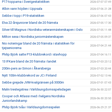
P17-topparna i Sverigestatistiken
2026-07-07 07:49
Albin vann höjden i Uppsala
2026-07-06 21:28
Sebbe i topp i P19-statistiken
2026-07-06 07:43
Elva 22-årsjuniorer bland de 20 främsta
2026-07-05 17:30
Silver till Magnus i Nordiska veteranmästerskapen i Oslo
2026-07-05 11:48
Milton sexa i Nordiska juniormästerskapen
2026-07-05 09:37
Nio noteringar bland de 20 främsta i statistiken för
2026-07-04 21:44
tjejseniorerna
Philip Björk satte P13-klubbrekord i stavhopp
2026-07-04 16:11
13 IFKare bland de 20 främsta i landet
2026-07-03 23:12
200m-pers av Simon i Åkersberga
2026-07-03 20:44
Nytt 100m-klubbrekord av JC i Finland
2026-07-02 13:46
Sebbe grejade JVM-kvalgränsen på 3000m
2026-07-01 07:43
Malin trestegstrea i Världsungdomsspelsdagen
2026-06-30 22:07
Cooper och Atlassi med i helgens Nordiska
2026-06-30 20:50
Juniorlandskamp
Philip Björk tvåa i Världsungdomsspelen
2026-06-29 21:37