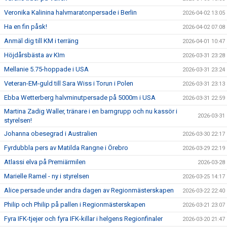
Veronika Kalinina halvmaratonpersade i Berlin
2026-04-02 13:05
Ha en fin påsk!
2026-04-02 07:08
Anmäl dig till KM i terräng
2026-04-01 10:47
Höjdårsbästa av KIm
2026-03-31 23:28
Mellanie 5.75-hoppade i USA
2026-03-31 23:24
Veteran-EM-guld till Sara Wiss i Torun i Polen
2026-03-31 23:13
Ebba Wetterberg halvminutpersade på 5000m i USA
2026-03-31 22:59
Martina Zadig Waller, tränare i en barngrupp och nu kassör i
2026-03-31
styrelsen!
Johanna obesegrad i Australien
2026-03-30 22:17
Fyrdubbla pers av Matilda Rangne i Örebro
2026-03-29 22:19
Atlassi elva på Premiärmilen
2026-03-28
Marielle Ramel - ny i styrelsen
2026-03-25 14:17
Alice persade under andra dagen av Regionmästerskapen
2026-03-22 22:40
Philip och Philip på pallen i Regionmästerskapen
2026-03-21 23:07
Fyra IFK-tjejer och fyra IFK-killar i helgens Regionfinaler
2026-03-20 21:47