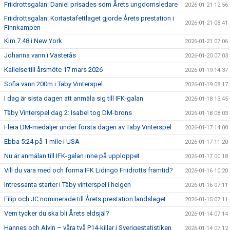
Friidrottsgalan: Daniel prisades som Årets ungdomsledare
2026-01-21 12:56
Friidrottsgalan: Kortastafettlaget gjorde Årets prestation i
2026-01-21 08:41
Finnkampen
Kim 7.48 i New York
2026-01-21 07:06
Johanna vann i Västerås
2026-01-20 07:03
Kallelse till årsmöte 17 mars 2026
2026-01-19 14:37
Sofia vann 200m i Täby Vinterspel
2026-01-19 08:17
I dag är sista dagen att anmäla sig till IFK-galan
2026-01-18 13:45
Täby Vinterspel dag 2: Isabel tog DM-brons
2026-01-18 08:03
Flera DM-medaljer under första dagen av Täby Vinterspel
2026-01-17 14:00
Ebba 5:24 på 1 mile i USA
2026-01-17 11:20
Nu är anmälan till IFK-galan inne på upploppet
2026-01-17 00:18
Vill du vara med och forma IFK Lidingö Friidrotts framtid?
2026-01-16 10:20
Intressanta starter i Täby vinterspel i helgen
2026-01-16 07:11
Filip och JC nominerade till Årets prestation landslaget
2026-01-15 07:11
Vem tycker du ska bli Årets eldsjäl?
2026-01-14 07:14
Hannes och Alvin – våra två P14-killar i Sverigestatistiken
2026-01-14 07:12