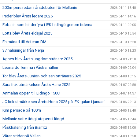
200m-pers redan i årsdebuten för Mellanie
2026-04-11 15:48
Peder blev Årets ledare 2025
2026-04-11 14:16
Ebba in som hinderfyra i IFK Lidingö genom tiderna
2026-04-11 00:05
Lotta blev Årets eldsjäl 2025
2026-04-10 16:54
En månad till Veteran-DM
2026-04-10 15:20
37 hälsningar från Nerja
2026-04-10 11:23
Agnes blev Årets ungdomstränare 2025
2026-04-09 21:10
Leonardo femma i Påsksmällen
2026-04-09 09:04
Tor blev Årets Junior- och seniortränare 2025
2026-04-08 10:15
Sara fick utmärkelsen Årets Hane 2025
2026-04-07 22:50
Anmälan öppen till Lidingö 1500!
2026-04-07 14:37
JC fick utmärkelsen Årets Hona 2025 på IFK-galan i januari
2026-04-06 22:13
Kim persade på 100m
2026-04-05 19:48
Mellanie satte tidigt utepers i längd
2026-04-05 19:44
Påskhälsning från Biarritz
2026-04-05 19:00
Vårens tider på Vallen
2026-04-03 16:58