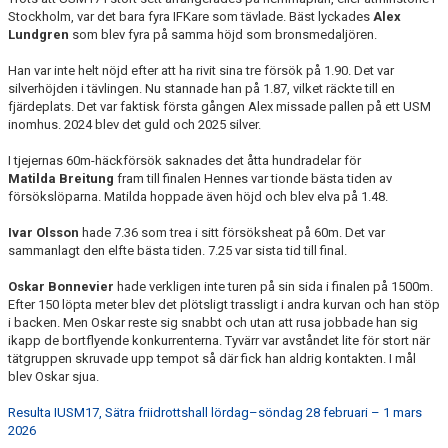
Stockholm, var det bara fyra IFKare som tävlade. Bäst lyckades
Alex
Lundgren
som blev fyra på samma höjd som bronsmedaljören.
Han var inte helt nöjd efter att ha rivit sina tre försök på 1.90. Det var
silverhöjden i tävlingen. Nu stannade han på 1.87, vilket räckte till en
fjärdeplats. Det var faktisk första gången Alex missade pallen på ett USM
inomhus. 2024 blev det guld och 2025 silver.
I tjejernas 60m-häckförsök saknades det åtta hundradelar för
Matilda Breitung
fram till finalen Hennes var tionde bästa tiden av
försökslöparna. Matilda hoppade även höjd och blev elva på 1.48.
Ivar Olsson
hade 7.36 som trea i sitt försöksheat på 60m. Det var
sammanlagt den elfte bästa tiden. 7.25 var sista tid till final.
Oskar Bonnevier
hade verkligen inte turen på sin sida i finalen på 1500m.
Efter 150 löpta meter blev det plötsligt trassligt i andra kurvan och han stöp
i backen. Men Oskar reste sig snabbt och utan att rusa jobbade han sig
ikapp de bortflyende konkurrenterna. Tyvärr var avståndet lite för stort när
tätgruppen skruvade upp tempot så där fick han aldrig kontakten. I mål
blev Oskar sjua.
Resulta IUSM17, Sätra friidrottshall lördag–söndag 28 februari – 1 mars
2026