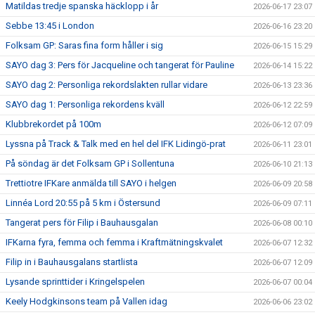
Matildas tredje spanska häcklopp i år
2026-06-17 23:07
Sebbe 13:45 i London
2026-06-16 23:20
Folksam GP: Saras fina form håller i sig
2026-06-15 15:29
SAYO dag 3: Pers för Jacqueline och tangerat för Pauline
2026-06-14 15:22
SAYO dag 2: Personliga rekordslakten rullar vidare
2026-06-13 23:36
SAYO dag 1: Personliga rekordens kväll
2026-06-12 22:59
Klubbrekordet på 100m
2026-06-12 07:09
Lyssna på Track & Talk med en hel del IFK Lidingö-prat
2026-06-11 23:01
På söndag är det Folksam GP i Sollentuna
2026-06-10 21:13
Trettiotre IFKare anmälda till SAYO i helgen
2026-06-09 20:58
Linnéa Lord 20:55 på 5 km i Östersund
2026-06-09 07:11
Tangerat pers för Filip i Bauhausgalan
2026-06-08 00:10
IFKarna fyra, femma och femma i Kraftmätningskvalet
2026-06-07 12:32
Filip in i Bauhausgalans startlista
2026-06-07 12:09
Lysande sprinttider i Kringelspelen
2026-06-07 00:04
Keely Hodgkinsons team på Vallen idag
2026-06-06 23:02