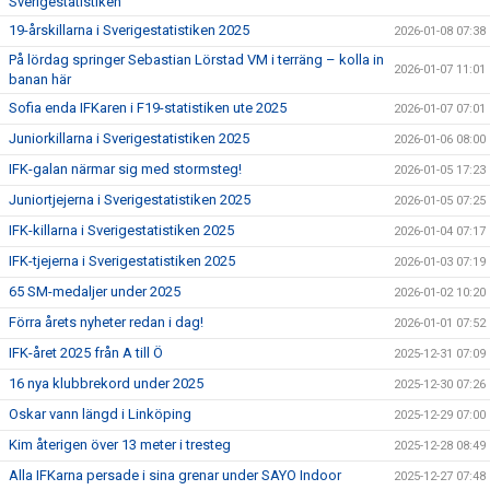
Sverigestatistiken
19-årskillarna i Sverigestatistiken 2025
2026-01-08 07:38
På lördag springer Sebastian Lörstad VM i terräng – kolla in
2026-01-07 11:01
banan här
Sofia enda IFKaren i F19-statistiken ute 2025
2026-01-07 07:01
Juniorkillarna i Sverigestatistiken 2025
2026-01-06 08:00
IFK-galan närmar sig med stormsteg!
2026-01-05 17:23
Juniortjejerna i Sverigestatistiken 2025
2026-01-05 07:25
IFK-killarna i Sverigestatistiken 2025
2026-01-04 07:17
IFK-tjejerna i Sverigestatistiken 2025
2026-01-03 07:19
65 SM-medaljer under 2025
2026-01-02 10:20
Förra årets nyheter redan i dag!
2026-01-01 07:52
IFK-året 2025 från A till Ö
2025-12-31 07:09
16 nya klubbrekord under 2025
2025-12-30 07:26
Oskar vann längd i Linköping
2025-12-29 07:00
Kim återigen över 13 meter i tresteg
2025-12-28 08:49
Alla IFKarna persade i sina grenar under SAYO Indoor
2025-12-27 07:48