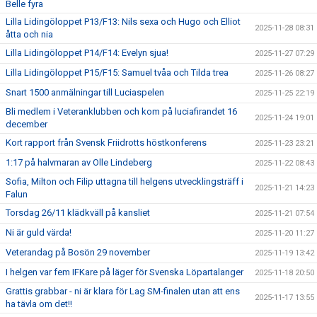
Belle fyra
Lilla Lidingöloppet P13/F13: Nils sexa och Hugo och Elliot
2025-11-28 08:31
åtta och nia
Lilla Lidingöloppet P14/F14: Evelyn sjua!
2025-11-27 07:29
Lilla Lidingöloppet P15/F15: Samuel tvåa och Tilda trea
2025-11-26 08:27
Snart 1500 anmälningar till Luciaspelen
2025-11-25 22:19
Bli medlem i Veteranklubben och kom på luciafirandet 16
2025-11-24 19:01
december
Kort rapport från Svensk Friidrotts höstkonferens
2025-11-23 23:21
1:17 på halvmaran av Olle Lindeberg
2025-11-22 08:43
Sofia, Milton och Filip uttagna till helgens utvecklingsträff i
2025-11-21 14:23
Falun
Torsdag 26/11 klädkväll på kansliet
2025-11-21 07:54
Ni är guld värda!
2025-11-20 11:27
Veterandag på Bosön 29 november
2025-11-19 13:42
I helgen var fem IFKare på läger för Svenska Löpartalanger
2025-11-18 20:50
Grattis grabbar - ni är klara för Lag SM-finalen utan att ens
2025-11-17 13:55
ha tävla om det!!