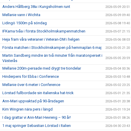
Anders Hållberg 38a i Kungsholmen runt
2026-05-09 20:51
Mellanie vann i Wichita
2026-05-09 09:40
Lidingö 1500m på söndag
2026-05-08 19:40
IFKarna tvåa i första Stockholmskampenmatchen
2026-05-07 21:15
Heja fram våra veteraner i Veteran-DM i helgen
2026-05-06 08:03
Första matchen i Stockholmskampen på hemmaplan 6 maj
2026-05-05 21:20
Martin Sandberg mindre än två minuter från maratonperset i
2026-05-05 20:59
Västerås
Mellanie 200m-persade med drygt tre tiondelar
2026-05-04 00:36
Hinderpers för Ebba i Conference
2026-05-03 10:48
Mellanie över 6 meter i Conference
2026-05-02 23:25
Lörstad fullbordade sin italienska hat-trick
2026-05-01 21:35
Ann-Mari uppvaktad på 90-årsdagen
2026-05-01 20:38
Kim Wingren nära pers i längd
2026-05-01 19:24
I dag grattar vi Ann-Mari Hevreng – 90 år!
2026-05-01 08:26
1 maj springer Sebastian Lörstad i Italien
2026-04-30 23:43