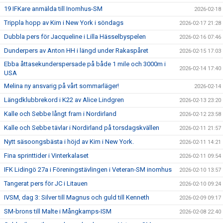
19 IFKare anmälda till Inomhus-SM
2026-02-18
Trippla hopp av Kim i New York i söndags
2026-02-17 21:28
Dubbla pers för Jacqueline i Lilla Hässelbyspelen
2026-02-16 07:46
Dunderpers av Anton HH i längd under Rakaspåret
2026-02-15 17:03
Ebba åttasekunderspersade på både 1 mile och 3000m i
2026-02-14 17:40
USA
Melina ny ansvarig på vårt sommarläger!
2026-02-14
Längdklubbrekord i K22 av Alice Lindgren
2026-02-13 23:20
Kalle och Sebbe långt fram i Nordirland
2026-02-12 23:58
Kalle och Sebbe tävlar i Nordirland på torsdagskvällen
2026-02-11 21:57
Nytt säsoongsbästa i höjd av Kim i New York.
2026-02-11 14:21
Fina sprinttider i Vinterkalaset
2026-02-11 09:54
IFK Lidingö 27a i Föreningstävlingen i Veteran-SM inomhus
2026-02-10 13:57
Tangerat pers för JC i Litauen
2026-02-10 09:24
IVSM, dag 3: Silver till Magnus och guld till Kenneth
2026-02-09 09:17
SM-brons till Malte i Mångkamps-ISM
2026-02-08 22:40