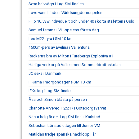
Sexa halvvägs i Lag-SM-finalen
Love vann hinder i Världsungdomsspelen
Filip 10.53w individuellt och under 40 i korta stafetten i Oslo
Samuel femma i VU-spelens första dag
Leo M22-fyra i SM 10 km
1500m-pers av Evelina i Vallentuna
Rackarns bra av Milton i Turebergs Explosiva #1
Härliga veckor på Vallen med Sommaridrottsskolan!
JC sexa i Danmark
IFKarna i morgondagens SM 10 km
IFKs lag i Lag-SM-finalen
Åsa och Simon blåsta på persen
Charlotte Arvered 1:25:17 i Göteborgsvarvet
Nästa helg är det Lag-SM-final i Karlstad
Sebastian Lörstad uttagen till Junior-VM
Matildas tredje spanska häcklopp i år