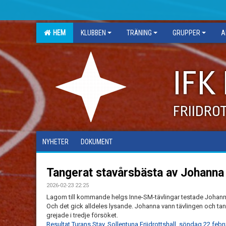
HEM
KLUBBEN
TRÄNING
GRUPPER
A
IFK
FRIIDRO
NYHETER
DOKUMENT
Tangerat stavårsbästa av Johanna
2026-02-23 22:25
Lagom till kommande helgs Inne-SM-tävlingar testade Johanna
Och det gick alldeles lysande. Johanna vann tävlingen och tan
grejade i tredje försöket.
Resultat Turans Stav, Sollentuna Friidrottshall, söndag 22 febr