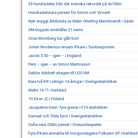
33 hundradelar från det svenska rekordet på 4x100m
Hundradelsnära persen för Simon och Vincent
Nytt snyggt årtsbästa av Malin Otterling Marmbrandt i Gävle
SM-truppen innehåller 21 namn
Orvar Blomberg har gått bort
Johan Nordenson ensam IFKare i Tumbasprinten
Jacob 3:50 – igen – i England
Pers – igen – av Simon Martinsson
Sebbe dubbelt uttagen till U20 VM
Bara två IFK Lidingö-14-åringar i Sverigestatistiken
Malte 14.71 i Karlstad
10.34 av JC i Finland
Jacqueline med i fyra grenar i F15-statistiken
Samuel och Tilda fyror i Sverigestatistiken
Sofia nära 200m-perset i Öresundsspelen
Fyra IFKare anmälda till morgondagens Folksam GP i Karlstad