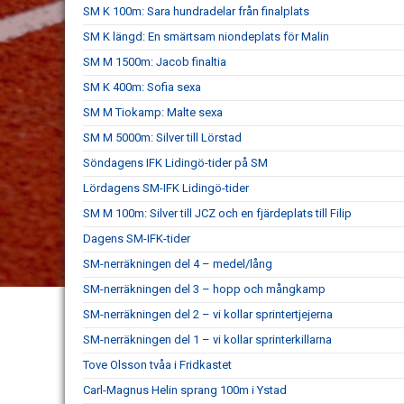
SM K 100m: Sara hundradelar från finalplats
SM K längd: En smärtsam niondeplats för Malin
SM M 1500m: Jacob finaltia
SM K 400m: Sofia sexa
SM M Tiokamp: Malte sexa
SM M 5000m: Silver till Lörstad
Söndagens IFK Lidingö-tider på SM
Lördagens SM-IFK Lidingö-tider
SM M 100m: Silver till JCZ och en fjärdeplats till Filip
Dagens SM-IFK-tider
SM-nerräkningen del 4 – medel/lång
SM-nerräkningen del 3 – hopp och mångkamp
SM-nerräkningen del 2 – vi kollar sprintertjejerna
SM-nerräkningen del 1 – vi kollar sprinterkillarna
Tove Olsson tvåa i Fridkastet
Carl-Magnus Helin sprang 100m i Ystad