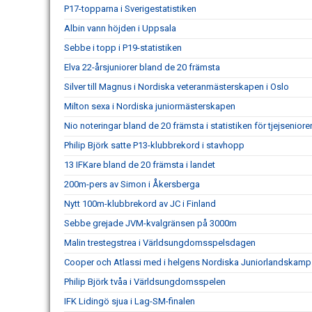
P17-topparna i Sverigestatistiken
Albin vann höjden i Uppsala
Sebbe i topp i P19-statistiken
Elva 22-årsjuniorer bland de 20 främsta
Silver till Magnus i Nordiska veteranmästerskapen i Oslo
Milton sexa i Nordiska juniormästerskapen
Nio noteringar bland de 20 främsta i statistiken för tjejseniore
Philip Björk satte P13-klubbrekord i stavhopp
13 IFKare bland de 20 främsta i landet
200m-pers av Simon i Åkersberga
Nytt 100m-klubbrekord av JC i Finland
Sebbe grejade JVM-kvalgränsen på 3000m
Malin trestegstrea i Världsungdomsspelsdagen
Cooper och Atlassi med i helgens Nordiska Juniorlandskamp
Philip Björk tvåa i Världsungdomsspelen
IFK Lidingö sjua i Lag-SM-finalen