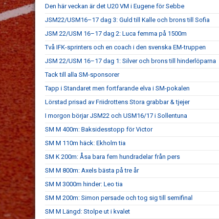
Den här veckan är det U20 VM i Eugene för Sebbe
JSM22/USM16–17 dag 3: Guld till Kalle och brons till Sofia
JSM 22/USM 16–17 dag 2: Luca femma på 1500m
Två IFK-sprinters och en coach i den svenska EM-truppen
JSM 22/USM 16–17 dag 1: Silver och brons till hinderlöparna
Tack till alla SM-sponsorer
Tapp i Standaret men fortfarande elva i SM-pokalen
Lörstad prisad av Friidrottens Stora grabbar & tjejer
I morgon börjar JSM22 och USM16/17 i Sollentuna
SM M 400m: Baksidesstopp för Victor
SM M 110m häck: Ekholm tia
SM K 200m: Åsa bara fem hundradelar från pers
SM M 800m: Axels bästa på tre år
SM M 3000m hinder: Leo tia
SM M 200m: Simon persade och tog sig till semifinal
SM M Längd: Stolpe ut i kvalet