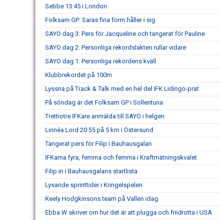
Sebbe 13:45 i London
Folksam GP: Saras fina form håller i sig
SAYO dag 3: Pers för Jacqueline och tangerat för Pauline
SAYO dag 2: Personliga rekordslakten rullar vidare
SAYO dag 1: Personliga rekordens kväll
Klubbrekordet på 100m
Lyssna på Track & Talk med en hel del IFK Lidingö-prat
På söndag är det Folksam GP i Sollentuna
Trettiotre IFKare anmälda till SAYO i helgen
Linnéa Lord 20:55 på 5 km i Östersund
Tangerat pers för Filip i Bauhausgalan
IFKarna fyra, femma och femma i Kraftmätningskvalet
Filip in i Bauhausgalans startlista
Lysande sprinttider i Kringelspelen
Keely Hodgkinsons team på Vallen idag
Ebba W skriver om hur det är att plugga och friidrotta i USA