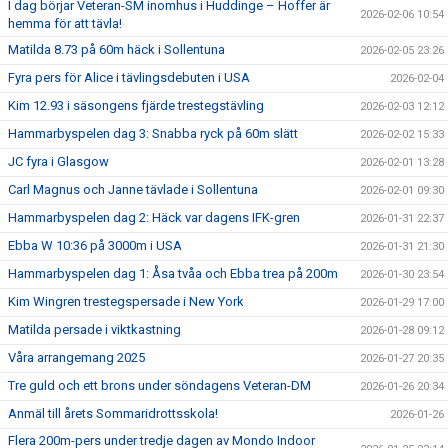
I dag börjar Veteran-SM inomhus i Huddinge – Hoffer är
2026-02-06 10:54
hemma för att tävla!
Matilda 8.73 på 60m häck i Sollentuna
2026-02-05 23:26
Fyra pers för Alice i tävlingsdebuten i USA
2026-02-04
Kim 12.93 i säsongens fjärde trestegstävling
2026-02-03 12:12
Hammarbyspelen dag 3: Snabba ryck på 60m slätt
2026-02-02 15:33
JC fyra i Glasgow
2026-02-01 13:28
Carl Magnus och Janne tävlade i Sollentuna
2026-02-01 09:30
Hammarbyspelen dag 2: Häck var dagens IFK-gren
2026-01-31 22:37
Ebba W 10:36 på 3000m i USA
2026-01-31 21:30
Hammarbyspelen dag 1: Åsa tvåa och Ebba trea på 200m
2026-01-30 23:54
Kim Wingren trestegspersade i New York
2026-01-29 17:00
Matilda persade i viktkastning
2026-01-28 09:12
Våra arrangemang 2025
2026-01-27 20:35
Tre guld och ett brons under söndagens Veteran-DM
2026-01-26 20:34
Anmäl till årets Sommaridrottsskola!
2026-01-26
Flera 200m-pers under tredje dagen av Mondo Indoor