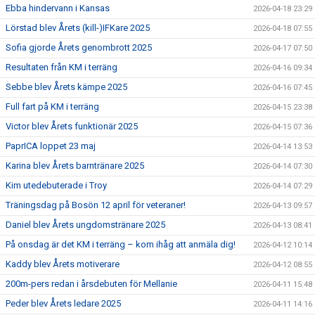
Ebba hindervann i Kansas
2026-04-18 23:29
Lörstad blev Årets (kill-)IFKare 2025
2026-04-18 07:55
Sofia gjorde Årets genombrott 2025
2026-04-17 07:50
Resultaten från KM i terräng
2026-04-16 09:34
Sebbe blev Årets kämpe 2025
2026-04-16 07:45
Full fart på KM i terräng
2026-04-15 23:38
Victor blev Årets funktionär 2025
2026-04-15 07:36
PaprICA loppet 23 maj
2026-04-14 13:53
Karina blev Årets barntränare 2025
2026-04-14 07:30
Kim utedebuterade i Troy
2026-04-14 07:29
Träningsdag på Bosön 12 april för veteraner!
2026-04-13 09:57
Daniel blev Årets ungdomstränare 2025
2026-04-13 08:41
På onsdag är det KM i terräng – kom ihåg att anmäla dig!
2026-04-12 10:14
Kaddy blev Årets motiverare
2026-04-12 08:55
200m-pers redan i årsdebuten för Mellanie
2026-04-11 15:48
Peder blev Årets ledare 2025
2026-04-11 14:16