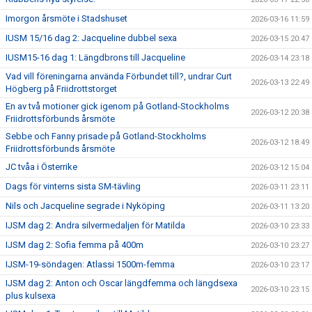
Imorgon årsmöte i Stadshuset
2026-03-16 11:59
IUSM 15/16 dag 2: Jacqueline dubbel sexa
2026-03-15 20:47
IUSM15-16 dag 1: Längdbrons till Jacqueline
2026-03-14 23:18
Vad vill föreningarna använda Förbundet till?, undrar Curt
2026-03-13 22:49
Högberg på Friidrottstorget
En av två motioner gick igenom på Gotland-Stockholms
2026-03-12 20:38
Friidrottsförbunds årsmöte
Sebbe och Fanny prisade på Gotland-Stockholms
2026-03-12 18:49
Friidrottsförbunds årsmöte
JC tvåa i Österrike
2026-03-12 15:04
Dags för vinterns sista SM-tävling
2026-03-11 23:11
Nils och Jacqueline segrade i Nyköping
2026-03-11 13:20
IJSM dag 2: Andra silvermedaljen för Matilda
2026-03-10 23:33
IJSM dag 2: Sofia femma på 400m
2026-03-10 23:27
IJSM-19-söndagen: Atlassi 1500m-femma
2026-03-10 23:17
IJSM dag 2: Anton och Oscar längdfemma och längdsexa
2026-03-10 23:15
plus kulsexa