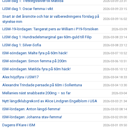
IJSM dag 1: Trestegssilver till Matilda
2026-03-09 23:31
IJSM dag 1: Oscar femma i vikt
2026-03-09 23:15
Snart är det årsmöte och här är valberedningens förslag på
2026-03-09 16:02
styrelse mm
IJSM-19-lördagen: Tangerat pers av William i P19-försöken
2026-03-09
IJSM dag 1: Hundradelsmarginal gav 60m-guld till Filip
2026-03-08 23:14
IJSM dag 1: Silver-Sofia
2026-03-08 23:12
ISM-söndagen: Malte fyra på 60m häck!
2026-03-07 10:52
ISM-söndagen: Simon femma på 200m
2026-03-06 10:51
ISM-söndagen: Matilda fyra på 60m häck!
2026-03-05 10:12
Alex höjdfyra i USM17
2026-03-04 18:33
Alexandre Trindade persade på 60m i Sollentuna
2026-03-04 13:30
Mellanies näst snabbaste 200ing – so far
2026-03-04
Nytt längdklubgrekord av Alice Lindgren Engelblom i USA
2026-03-03 21:34
ISM-lördagen: Anton längd-femma!
2026-03-03 08:14
ISM-lördagen: Johanna stav-femma!
2026-03-02 09:00
Dagens IFKare i ISM
2026-03-01 09:50