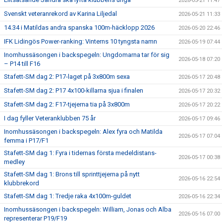
2026-05-21 11:47
Svenskt veteranrekord av Karina Liljedal
2026-05-21 11:33
14.34 i Matildas andra spanska 100m-häcklopp 2026
2026-05-20 22:46
IFK Lidingös Power-ranking: Vinterns 10 tyngsta namn
2026-05-19 07:44
Inomhussäsongen i backspegeln: Ungdomarna tar för sig
2026-05-18 07:20
– P14 till F16
Stafett-SM dag 2: P17-laget på 3x800m sexa
2026-05-17 20:48
Stafett-SM dag 2: P17 4x100-killarna sjua i finalen
2026-05-17 20:32
Stafett-SM dag 2: F17-tjejerna tia på 3x800m
2026-05-17 20:22
I dag fyller Veteranklubben 75 år
2026-05-17 09:46
Inomhussäsongen i backspegeln: Alex fyra och Matilda
2026-05-17 07:04
femma i P17/F1
Stafett-SM dag 1: Fyra i tidernas första medeldistans-
2026-05-17 00:38
medley
Stafett-SM dag 1: Brons till sprinttjejerna på nytt
2026-05-16 22:54
klubbrekord
Stafett-SM dag 1: Tredje raka 4x100m-guldet
2026-05-16 22:34
Inomhussäsongen i backspegeln: William, Jonas och Alba
2026-05-16 07:00
representerar P19/F19