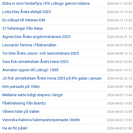
Ebba in som hinderfyra i IFK Lidingö genom tiderna
2026-04-11 00:05
Lotta blev Årets eldsjäl 2025
2026-04-10 16:54
En månad till Veteran-DM
2026-04-10 15:20
37 hälsningar från Nerja
2026-04-10 11:23
Agnes blev Årets ungdomstränare 2025
2026-04-09 21:10
Leonardo femma i Påsksmällen
2026-04-09 09:04
Tor blev Årets Junior- och seniortränare 2025
2026-04-08 10:15
Sara fick utmärkelsen Årets Hane 2025
2026-04-07 22:50
Anmälan öppen till Lidingö 1500!
2026-04-07 14:37
JC fick utmärkelsen Årets Hona 2025 på IFK-galan i januari
2026-04-06 22:13
Kim persade på 100m
2026-04-05 19:48
Mellanie satte tidigt utepers i längd
2026-04-05 19:44
Påskhälsning från Biarritz
2026-04-05 19:00
Vårens tider på Vallen
2026-04-03 16:58
Veronika Kalinina halvmaratonpersade i Berlin
2026-04-02 13:05
Ha en fin påsk!
2026-04-02 07:08