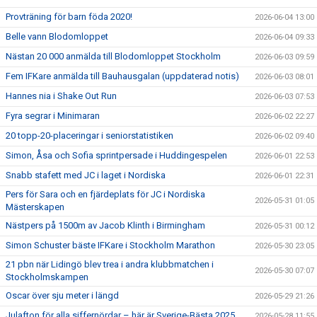
Provträning för barn föda 2020!
2026-06-04 13:00
Belle vann Blodomloppet
2026-06-04 09:33
Nästan 20 000 anmälda till Blodomloppet Stockholm
2026-06-03 09:59
Fem IFKare anmälda till Bauhausgalan (uppdaterad notis)
2026-06-03 08:01
Hannes nia i Shake Out Run
2026-06-03 07:53
Fyra segrar i Minimaran
2026-06-02 22:27
20 topp-20-placeringar i seniorstatistiken
2026-06-02 09:40
Simon, Åsa och Sofia sprintpersade i Huddingespelen
2026-06-01 22:53
Snabb stafett med JC i laget i Nordiska
2026-06-01 22:31
Pers för Sara och en fjärdeplats för JC i Nordiska
2026-05-31 01:05
Mästerskapen
Nästpers på 1500m av Jacob Klinth i Birmingham
2026-05-31 00:12
Simon Schuster bäste IFKare i Stockholm Marathon
2026-05-30 23:05
21 pbn när Lidingö blev trea i andra klubbmatchen i
2026-05-30 07:07
Stockholmskampen
Oscar över sju meter i längd
2026-05-29 21:26
Julafton för alla siffernördar – här är Sverige-Bästa 2025
2026-05-28 11:55