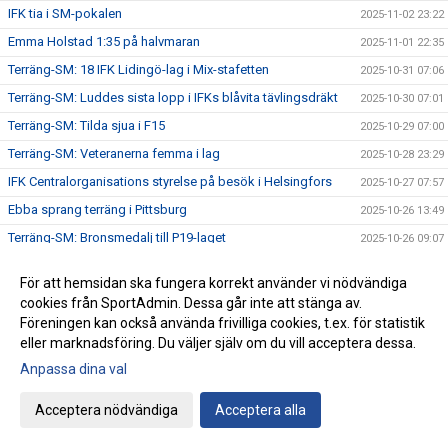
IFK tia i SM-pokalen
2025-11-02 23:22
Emma Holstad 1:35 på halvmaran
2025-11-01 22:35
Terräng-SM: 18 IFK Lidingö-lag i Mix-stafetten
2025-10-31 07:06
Terräng-SM: Luddes sista lopp i IFKs blåvita tävlingsdräkt
2025-10-30 07:01
Terräng-SM: Tilda sjua i F15
2025-10-29 07:00
Terräng-SM: Veteranerna femma i lag
2025-10-28 23:29
IFK Centralorganisations styrelse på besök i Helsingfors
2025-10-27 07:57
Ebba sprang terräng i Pittsburg
2025-10-26 13:49
Terräng-SM: Bronsmedalj till P19-laget
2025-10-26 09:07
Janne skriver om skolidrottsplatser
2025-10-25 22:07
För att hemsidan ska fungera korrekt använder vi nödvändiga
Terräng-SM: Kassaskåpssäkert P19-guld till Kalle
2025-10-25 22:00
cookies från SportAdmin. Dessa går inte att stänga av.
Terräng-SM: Silver till Nina i K55
Föreningen kan också använda frivilliga cookies, t.ex. för statistik
2025-10-24 09:24
eller marknadsföring. Du väljer själv om du vill acceptera dessa.
Terräng-SM: Veteran-silver till Kenneth Gysing
2025-10-23 08:03
Anpassa dina val
Vilka fantastiska funktionärer vi har!
2025-10-22 21:19
Terräng-SM: Dubbelt i lagtävlingen i P17
2025-10-22 12:42
Acceptera nödvändiga
Acceptera alla
Stark trio juniorlöpare från IFK i Nordiska mästerskapen i
2025-10-22 08:33