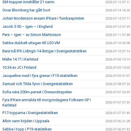
SM-truppen innehåller 21 namn
2026-07-15 07:11
Orvar Blomberg har gått bort
2026-07-14 18:20
Johan Nordenson ensam IFKare i Tumbasprinten
2026-07-13 07:17
Jacob 3:50 – igen – i England
2026-07-12 07:59
Pers – igen – av Simon Martinsson
2026-07-11 07:48
Sebbe dubbelt uttagen till U20 VM
2026-07-10 20:08
Bara två IFK Lidingö-14-åringar i Sverigestatistiken
2026-07-10 07:14
Malte 14.71 i Karlstad
2026-07-09 13:19
10.34 av JC i Finland
2026-07-09 13:03
Jacqueline med i fyra grenar i F15-statistiken
2026-07-09 07:07
Samuel och Tilda fyror i Sverigestatistiken
2026-07-08 07:23
Sofia nära 200m-perset i Öresundsspelen
2026-07-07 23:39
Fyra IFKare anmälda till morgondagens Folksam GP i
2026-07-07 07:55
Karlstad
P17-topparna i Sverigestatistiken
2026-07-07 07:49
Albin vann höjden i Uppsala
2026-07-06 21:28
Sebbe i topp i P19-statistiken
2026-07-06 07:43