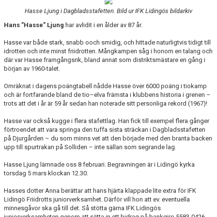
Hasse Ljung i Dagbladsstafetten. Bild ur IFK Lidingös bildarkiv
Hans ”Hasse” Ljung
har avlidit i en ålder av 87 år.
Hasse var både stark, snabb ooch smidig, och hittade naturligtvis tidigt till
idrotten och inte minst friidrotten. Mångkampen såg i honom en talang och
där var Hasse framgångsrik, bland annat som distriktsmästare en gång i
början av 1960-talet.
Omräknat i dagens poängtabell nådde Hasse över 6000 poäng i tiokamp
och är fortfarande bland de tio–elva främsta i klubbens historia i grenen –
trots att det i år är 59 år sedan han noterade sitt personliga rekord (1967)!
Hasse var också kugge i flera stafettlag. Han fick till exempel flera gånger
förtroendet att vara springa den tuffa sista sträckan i Dagbladsstafetten
på Djurgården – du som minns vet att den började med den branta backen
upp till spurtrakan på Solliden – inte sällan som segrande lag.
Hasse Ljung lämnade oss 8 februari. Begravningen är i Lidingö kyrka
torsdag 5 mars klockan 12.30.
Hasses dotter Anna berättar att hans hjärta klappade lite extra för IFK
Lidingö Friidrotts juniorverksamhet. Därför vill hon att ev. eventuella
minnesgåvor ska gå till det. Så stötta gärna IFK Lidingös
juniorverksamheten genom att sätta in ett bidrag på bankgiro 5583-0426