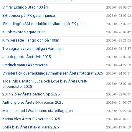
Vi firar Lidingö Stad 100 år!
2026-04-28 08:07
Extrapriser på IFK-galan i januari
2026-04-28 07:02
IFK Lidingös SM-medaljörer hyllades på IFK-galan
2026-04-27 07:52
Klubbrekordslagare 2025
2026-04-26 07:42
Kim persade i längd och på 100m
2026-04-25 21:05
Tre segrar av fyra möjliga i Vårmilen
2026-04-25 15:37
Jacob gjorde Årets lyft 2025
2026-04-25 07:36
Fredrick vann i Åkersberga
2026-04-24 22:59
Christer fick överraskningsutmärkelsen Årets fotograf 2025
2026-04-24 07:31
Tilda, Alba, Milton, Luca och Love blev Årets Craft-
2026-04-23 07:15
stipendiater 2025
2014:2 blev Årets barngrupp 2025
2026-04-22 07:11
Anthony blev Årets IFK-veteran 2025
2026-04-21 07:07
Mellanie med i Washburns stafettlag igen
2026-04-20 22:06
Karina blev Årets IFK-veteran 2025
2026-04-20 07:01
Sofia blev Årets (tjej-)IFKare 2025
2026-04-19 07:59