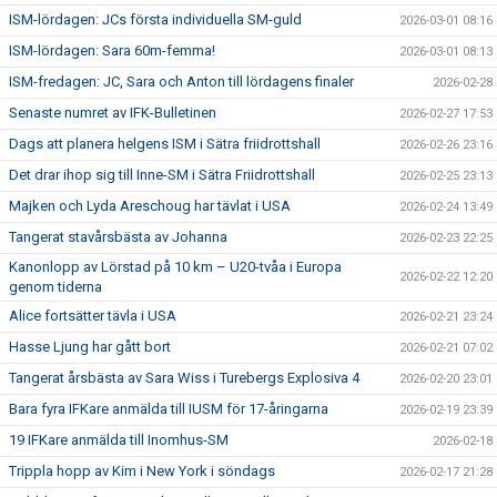
ISM-lördagen: JCs första individuella SM-guld
2026-03-01 08:16
ISM-lördagen: Sara 60m-femma!
2026-03-01 08:13
ISM-fredagen: JC, Sara och Anton till lördagens finaler
2026-02-28
Senaste numret av IFK-Bulletinen
2026-02-27 17:53
Dags att planera helgens ISM i Sätra friidrottshall
2026-02-26 23:16
Det drar ihop sig till Inne-SM i Sätra Friidrottshall
2026-02-25 23:13
Majken och Lyda Areschoug har tävlat i USA
2026-02-24 13:49
Tangerat stavårsbästa av Johanna
2026-02-23 22:25
Kanonlopp av Lörstad på 10 km – U20-tvåa i Europa
2026-02-22 12:20
genom tiderna
Alice fortsätter tävla i USA
2026-02-21 23:24
Hasse Ljung har gått bort
2026-02-21 07:02
Tangerat årsbästa av Sara Wiss i Turebergs Explosiva 4
2026-02-20 23:01
Bara fyra IFKare anmälda till IUSM för 17-åringarna
2026-02-19 23:39
19 IFKare anmälda till Inomhus-SM
2026-02-18
Trippla hopp av Kim i New York i söndags
2026-02-17 21:28