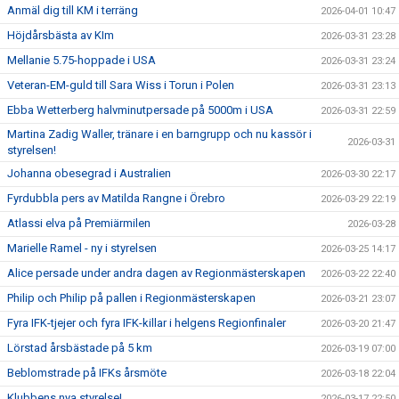
Anmäl dig till KM i terräng
2026-04-01 10:47
Höjdårsbästa av KIm
2026-03-31 23:28
Mellanie 5.75-hoppade i USA
2026-03-31 23:24
Veteran-EM-guld till Sara Wiss i Torun i Polen
2026-03-31 23:13
Ebba Wetterberg halvminutpersade på 5000m i USA
2026-03-31 22:59
Martina Zadig Waller, tränare i en barngrupp och nu kassör i
2026-03-31
styrelsen!
Johanna obesegrad i Australien
2026-03-30 22:17
Fyrdubbla pers av Matilda Rangne i Örebro
2026-03-29 22:19
Atlassi elva på Premiärmilen
2026-03-28
Marielle Ramel - ny i styrelsen
2026-03-25 14:17
Alice persade under andra dagen av Regionmästerskapen
2026-03-22 22:40
Philip och Philip på pallen i Regionmästerskapen
2026-03-21 23:07
Fyra IFK-tjejer och fyra IFK-killar i helgens Regionfinaler
2026-03-20 21:47
Lörstad årsbästade på 5 km
2026-03-19 07:00
Beblomstrade på IFKs årsmöte
2026-03-18 22:04
Klubbens nya styrelse!
2026-03-17 22:50