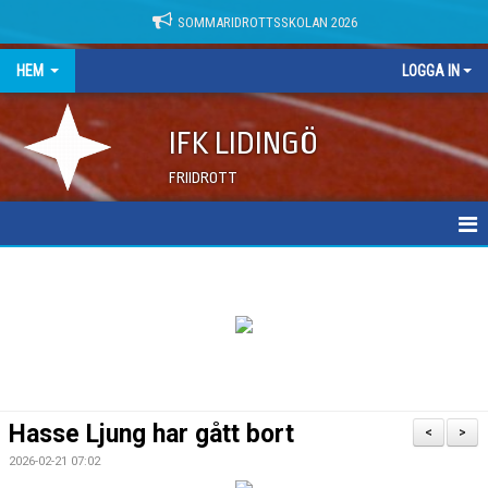
SOMMARIDROTTSSKOLAN 2026
HEM
LOGGA IN
IFK LIDINGÖ
FRIIDROTT
NYHETER
DOKUMENT
Hasse Ljung har gått bort
<
>
2026-02-21 07:02