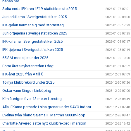
banan här
Sofia enda IFKaren i F19-statistiken ute 2025
2026-01-07 07:01
Juniorkillarna i Sverigestatistiken 2025
2026-01-06 08:00
IFK-galan närmar sig med stormsteg!
2026-01-05 17:23
Juniortjejerna i Sverigestatistiken 2025
2026-01-05 07:25
IFK-killarna i Sverigestatistiken 2025
2026-01-04 07:17
IFK-tjejerna i Sverigestatistiken 2025
2026-01-03 07:19
65 SM-medaljer under 2025
2026-01-02 10:20
Förra årets nyheter redan i dag!
2026-01-01 07:52
IFK-året 2025 från A till Ö
2025-12-31 07:09
16 nya klubbrekord under 2025
2025-12-30 07:26
Oskar vann längd i Linköping
2025-12-29 07:00
Kim återigen över 13 meter i tresteg
2025-12-28 08:49
Alla IFKarna persade i sina grenar under SAYO Indoor
2025-12-27 07:48
Evelina tvåa bland tjejerna IF Mantras 5000m-lopp
2025-12-26 08:47
Charlotte Arvered satte nytt klubbrekord i maraton
2025-12-25 16:42