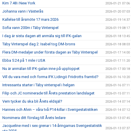
Kim 7.48 i New York
2026-01-21 07:06
Johanna vann i Västerås
2026-01-20 07:03
Kallelse till årsmöte 17 mars 2026
2026-01-19 14:37
Sofia vann 200m i Täby Vinterspel
2026-01-19 08:17
I dag är sista dagen att anmäla sig till IFK-galan
2026-01-18 13:45
Täby Vinterspel dag 2: Isabel tog DM-brons
2026-01-18 08:03
Flera DM-medaljer under första dagen av Täby Vinterspel
2026-01-17 14:00
Ebba 5:24 på 1 mile i USA
2026-01-17 11:20
Nu är anmälan till IFK-galan inne på upploppet
2026-01-17 00:18
Vill du vara med och forma IFK Lidingö Friidrotts framtid?
2026-01-16 10:20
Intressanta starter i Täby vinterspel i helgen
2026-01-16 07:11
Filip och JC nominerade till Årets prestation landslaget
2026-01-15 07:11
Vem tycker du ska bli Årets eldsjäl?
2026-01-14 07:14
Hannes och Alvin – våra två P14-killar i Sverigestatistiken
2026-01-14 07:12
Nomimera ditt förslag till Årets ledare
2026-01-13 07:45
Jacqueline med i sex grenar i 14-åringarnas Sverigestatistik
2026-01-13 07:37
ute 2025