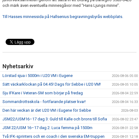
och märk även eventuella minnesgåvor med ”Hans Ljungs minne”.
Till Hasses minnessida på Hallsenius begravningsbyrås webbplats.
Nyhetsarkiv
Lörstad sjua i 5000m i U20 VM i Eugene
2026-08-06 05:00
Sätt väckarklockan på 04.45! Dags för Sebbe i U20 VM!
2026-08-05 10:05
Sju IFKare i Veteran-SM som börjar på fredag
2026-08-04 22:59
Sommaridrottsskola - fortfarande platser kvar!
2026-08-04 16:33
Den här veckan är det U20 VM i Eugene för Sebbe
2026-08-03
JSM22/USM16–17 dag 3: Guld till Kalle och brons till Sofia
2026-08-02 23:47
JSM 22/USM 16–17 dag 2: Luca femma på 1500m
2026-08-01 22:58
Två IFK-sprinters och en coach i den svenska EM-truppen
2026-08-01 12:18