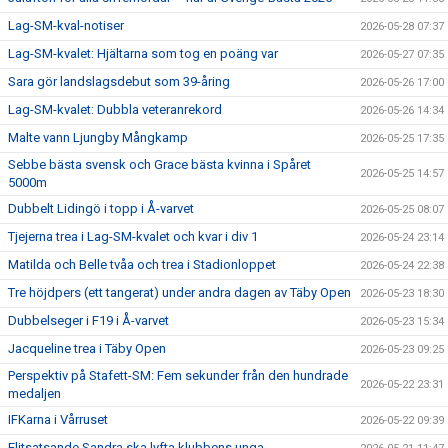
Lag-SM-kval-notiser
2026-05-28 07:37
Lag-SM-kvalet: Hjältarna som tog en poäng var
2026-05-27 07:35
Sara gör landslagsdebut som 39-åring
2026-05-26 17:00
Lag-SM-kvalet: Dubbla veteranrekord
2026-05-26 14:34
Malte vann Ljungby Mångkamp
2026-05-25 17:35
Sebbe bästa svensk och Grace bästa kvinna i Spåret
2026-05-25 14:57
5000m
Dubbelt Lidingö i topp i Å-varvet
2026-05-25 08:07
Tjejerna trea i Lag-SM-kvalet och kvar i div 1
2026-05-24 23:14
Matilda och Belle tvåa och trea i Stadionloppet
2026-05-24 22:38
Tre höjdpers (ett tangerat) under andra dagen av Täby Open
2026-05-23 18:30
Dubbelseger i F19 i Å-varvet
2026-05-23 15:34
Jacqueline trea i Täby Open
2026-05-23 09:25
Perspektiv på Stafett-SM: Fem sekunder från den hundrade
2026-05-22 23:31
medaljen
IFKarna i Vårruset
2026-05-22 09:39
Elitsatsande Sandra ska lyfta klubbens unga