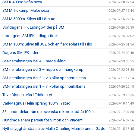
SM K 400m: Sofia sexa
2026-07-28 22:34
SM M Tiokamp: Malte sexa
2026-07-27 19:44
SM M 5000m: Silver till Lörstad
2026-07-26 22:26
Söndagens IFK Lidingö-tider på SM
2026-07-26 08:39
Lördagens SM-IFK Lidingö-tider
2026-07-25 07:02
SM M 100m: Silver till JCZ och en fjärdeplats till Filip
2026-07-25 01:34
Dagens SM-IFK-tider
2026-07-24 09:40
SM-nerräkningen del 4 – medel/lång
2026-07-23 08:35
SM-nerräkningen del 3 – hopp och mångkamp
2026-07-22 08:38
SM-nerräkningen del 2 – vi kollar sprintertjejerna
2026-07-21 12:54
SM-nerräkningen del 1 – vi kollar sprinterkillarna
2026-07-20 20:15
Tove Olsson tvåa i Fridkastet
2026-07-19 18:35
Carl-Magnus Helin sprang 100m i Ystad
2026-07-18 14:49
33 hundradelar från det svenska rekordet på 4x100m
2026-07-17 07:58
Hundradelsnära persen för Simon och Vincent
2026-07-16 07:56
Nytt snyggt årtsbästa av Malin Otterling Marmbrandt i Gävle
2026-07-15 16:45