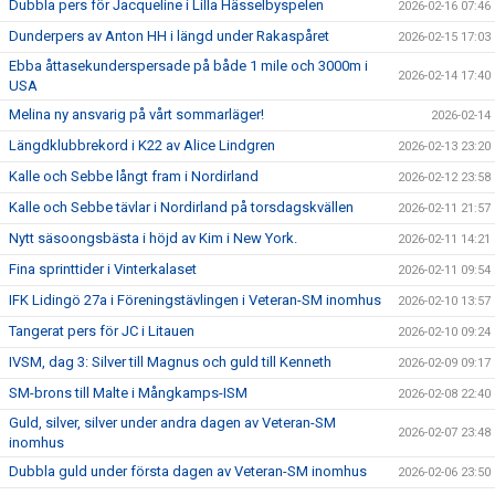
Dubbla pers för Jacqueline i Lilla Hässelbyspelen
2026-02-16 07:46
Dunderpers av Anton HH i längd under Rakaspåret
2026-02-15 17:03
Ebba åttasekunderspersade på både 1 mile och 3000m i
2026-02-14 17:40
USA
Melina ny ansvarig på vårt sommarläger!
2026-02-14
Längdklubbrekord i K22 av Alice Lindgren
2026-02-13 23:20
Kalle och Sebbe långt fram i Nordirland
2026-02-12 23:58
Kalle och Sebbe tävlar i Nordirland på torsdagskvällen
2026-02-11 21:57
Nytt säsoongsbästa i höjd av Kim i New York.
2026-02-11 14:21
Fina sprinttider i Vinterkalaset
2026-02-11 09:54
IFK Lidingö 27a i Föreningstävlingen i Veteran-SM inomhus
2026-02-10 13:57
Tangerat pers för JC i Litauen
2026-02-10 09:24
IVSM, dag 3: Silver till Magnus och guld till Kenneth
2026-02-09 09:17
SM-brons till Malte i Mångkamps-ISM
2026-02-08 22:40
Guld, silver, silver under andra dagen av Veteran-SM
2026-02-07 23:48
inomhus
Dubbla guld under första dagen av Veteran-SM inomhus
2026-02-06 23:50