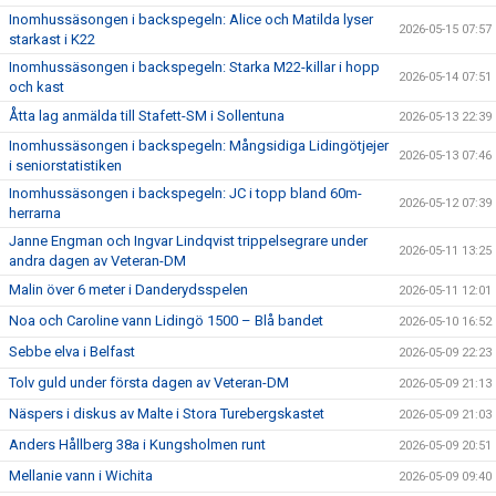
Inomhussäsongen i backspegeln: Alice och Matilda lyser
2026-05-15 07:57
starkast i K22
Inomhussäsongen i backspegeln: Starka M22-killar i hopp
2026-05-14 07:51
och kast
Åtta lag anmälda till Stafett-SM i Sollentuna
2026-05-13 22:39
Inomhussäsongen i backspegeln: Mångsidiga Lidingötjejer
2026-05-13 07:46
i seniorstatistiken
Inomhussäsongen i backspegeln: JC i topp bland 60m-
2026-05-12 07:39
herrarna
Janne Engman och Ingvar Lindqvist trippelsegrare under
2026-05-11 13:25
andra dagen av Veteran-DM
Malin över 6 meter i Danderydsspelen
2026-05-11 12:01
Noa och Caroline vann Lidingö 1500 – Blå bandet
2026-05-10 16:52
Sebbe elva i Belfast
2026-05-09 22:23
Tolv guld under första dagen av Veteran-DM
2026-05-09 21:13
Näspers i diskus av Malte i Stora Turebergskastet
2026-05-09 21:03
Anders Hållberg 38a i Kungsholmen runt
2026-05-09 20:51
Mellanie vann i Wichita
2026-05-09 09:40