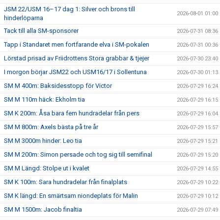
JSM 22/USM 16–17 dag 1: Silver och brons till
2026-08-01 01:00
hinderlöparna
Tack till alla SM-sponsorer
2026-07-31 08:36
Tapp i Standaret men fortfarande elva i SM-pokalen
2026-07-31 00:36
Lörstad prisad av Friidrottens Stora grabbar & tjejer
2026-07-30 23:40
I morgon börjar JSM22 och USM16/17 i Sollentuna
2026-07-30 01:13
SM M 400m: Baksidesstopp för Victor
2026-07-29 16:24
SM M 110m häck: Ekholm tia
2026-07-29 16:15
SM K 200m: Åsa bara fem hundradelar från pers
2026-07-29 16:04
SM M 800m: Axels bästa på tre år
2026-07-29 15:57
SM M 3000m hinder: Leo tia
2026-07-29 15:21
SM M 200m: Simon persade och tog sig till semifinal
2026-07-29 15:20
SM M Längd: Stolpe ut i kvalet
2026-07-29 14:55
SM K 100m: Sara hundradelar från finalplats
2026-07-29 10:22
SM K längd: En smärtsam niondeplats för Malin
2026-07-29 10:12
SM M 1500m: Jacob finaltia
2026-07-29 07:49