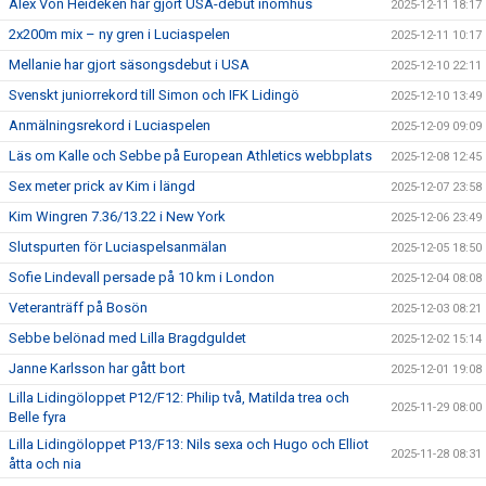
Alex Von Heideken har gjort USA-debut inomhus
2025-12-11 18:17
2x200m mix – ny gren i Luciaspelen
2025-12-11 10:17
Mellanie har gjort säsongsdebut i USA
2025-12-10 22:11
Svenskt juniorrekord till Simon och IFK Lidingö
2025-12-10 13:49
Anmälningsrekord i Luciaspelen
2025-12-09 09:09
Läs om Kalle och Sebbe på European Athletics webbplats
2025-12-08 12:45
Sex meter prick av Kim i längd
2025-12-07 23:58
Kim Wingren 7.36/13.22 i New York
2025-12-06 23:49
Slutspurten för Luciaspelsanmälan
2025-12-05 18:50
Sofie Lindevall persade på 10 km i London
2025-12-04 08:08
Veteranträff på Bosön
2025-12-03 08:21
Sebbe belönad med Lilla Bragdguldet
2025-12-02 15:14
Janne Karlsson har gått bort
2025-12-01 19:08
Lilla Lidingöloppet P12/F12: Philip två, Matilda trea och
2025-11-29 08:00
Belle fyra
Lilla Lidingöloppet P13/F13: Nils sexa och Hugo och Elliot
2025-11-28 08:31
åtta och nia