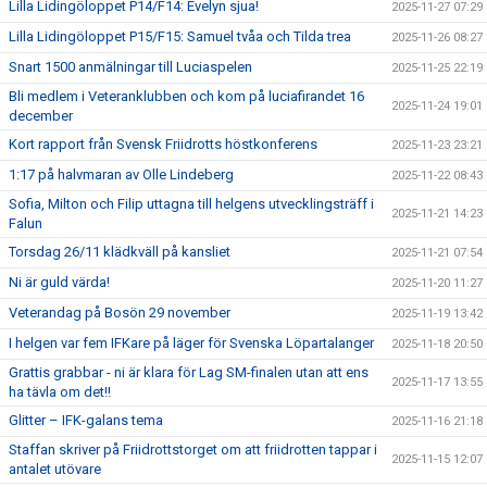
Lilla Lidingöloppet P14/F14: Evelyn sjua!
2025-11-27 07:29
Lilla Lidingöloppet P15/F15: Samuel tvåa och Tilda trea
2025-11-26 08:27
Snart 1500 anmälningar till Luciaspelen
2025-11-25 22:19
Bli medlem i Veteranklubben och kom på luciafirandet 16
2025-11-24 19:01
december
Kort rapport från Svensk Friidrotts höstkonferens
2025-11-23 23:21
1:17 på halvmaran av Olle Lindeberg
2025-11-22 08:43
Sofia, Milton och Filip uttagna till helgens utvecklingsträff i
2025-11-21 14:23
Falun
Torsdag 26/11 klädkväll på kansliet
2025-11-21 07:54
Ni är guld värda!
2025-11-20 11:27
Veterandag på Bosön 29 november
2025-11-19 13:42
I helgen var fem IFKare på läger för Svenska Löpartalanger
2025-11-18 20:50
Grattis grabbar - ni är klara för Lag SM-finalen utan att ens
2025-11-17 13:55
ha tävla om det!!
Glitter – IFK-galans tema
2025-11-16 21:18
Staffan skriver på Friidrottstorget om att friidrotten tappar i
2025-11-15 12:07
antalet utövare