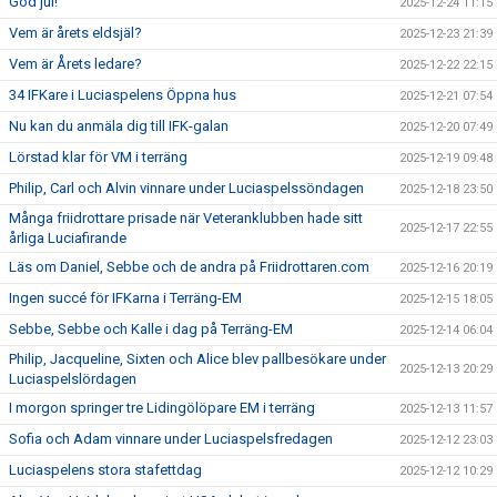
God jul!
2025-12-24 11:15
Vem är årets eldsjäl?
2025-12-23 21:39
Vem är Årets ledare?
2025-12-22 22:15
34 IFKare i Luciaspelens Öppna hus
2025-12-21 07:54
Nu kan du anmäla dig till IFK-galan
2025-12-20 07:49
Lörstad klar för VM i terräng
2025-12-19 09:48
Philip, Carl och Alvin vinnare under Luciaspelssöndagen
2025-12-18 23:50
Många friidrottare prisade när Veteranklubben hade sitt
2025-12-17 22:55
årliga Luciafirande
Läs om Daniel, Sebbe och de andra på Friidrottaren.com
2025-12-16 20:19
Ingen succé för IFKarna i Terräng-EM
2025-12-15 18:05
Sebbe, Sebbe och Kalle i dag på Terräng-EM
2025-12-14 06:04
Philip, Jacqueline, Sixten och Alice blev pallbesökare under
2025-12-13 20:29
Luciaspelslördagen
I morgon springer tre Lidingölöpare EM i terräng
2025-12-13 11:57
Sofia och Adam vinnare under Luciaspelsfredagen
2025-12-12 23:03
Luciaspelens stora stafettdag
2025-12-12 10:29