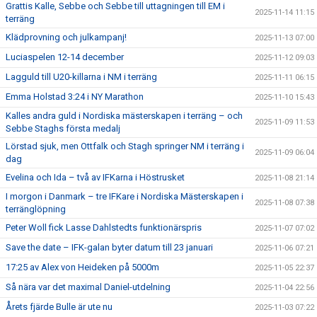
Grattis Kalle, Sebbe och Sebbe till uttagningen till EM i
2025-11-14 11:15
terräng
Klädprovning och julkampanj!
2025-11-13 07:00
Luciaspelen 12-14 december
2025-11-12 09:03
Lagguld till U20-killarna i NM i terräng
2025-11-11 06:15
Emma Holstad 3:24 i NY Marathon
2025-11-10 15:43
Kalles andra guld i Nordiska mästerskapen i terräng – och
2025-11-09 11:53
Sebbe Staghs första medalj
Lörstad sjuk, men Ottfalk och Stagh springer NM i terräng i
2025-11-09 06:04
dag
Evelina och Ida – två av IFKarna i Höstrusket
2025-11-08 21:14
I morgon i Danmark – tre IFKare i Nordiska Mästerskapen i
2025-11-08 07:38
terränglöpning
Peter Woll fick Lasse Dahlstedts funktionärspris
2025-11-07 07:02
Save the date – IFK-galan byter datum till 23 januari
2025-11-06 07:21
17:25 av Alex von Heideken på 5000m
2025-11-05 22:37
Så nära var det maximal Daniel-utdelning
2025-11-04 22:56
Årets fjärde Bulle är ute nu
2025-11-03 07:22