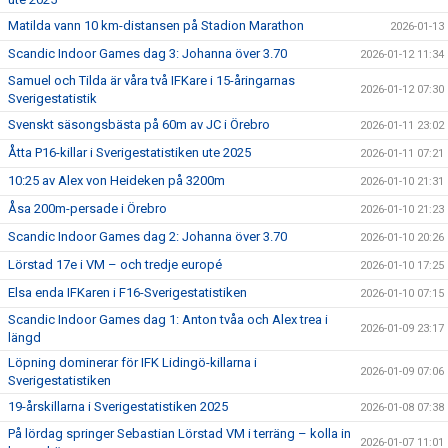
Matilda vann 10 km-distansen på Stadion Marathon
2026-01-13
Scandic Indoor Games dag 3: Johanna över 3.70
2026-01-12 11:34
Samuel och Tilda är våra två IFKare i 15-åringarnas
2026-01-12 07:30
Sverigestatistik
Svenskt säsongsbästa på 60m av JC i Örebro
2026-01-11 23:02
Åtta P16-killar i Sverigestatistiken ute 2025
2026-01-11 07:21
10:25 av Alex von Heideken på 3200m
2026-01-10 21:31
Åsa 200m-persade i Örebro
2026-01-10 21:23
Scandic Indoor Games dag 2: Johanna över 3.70
2026-01-10 20:26
Lörstad 17e i VM – och tredje europé
2026-01-10 17:25
Elsa enda IFKaren i F16-Sverigestatistiken
2026-01-10 07:15
Scandic Indoor Games dag 1: Anton tvåa och Alex trea i
2026-01-09 23:17
längd
Löpning dominerar för IFK Lidingö-killarna i
2026-01-09 07:06
Sverigestatistiken
19-årskillarna i Sverigestatistiken 2025
2026-01-08 07:38
På lördag springer Sebastian Lörstad VM i terräng – kolla in
2026-01-07 11:01