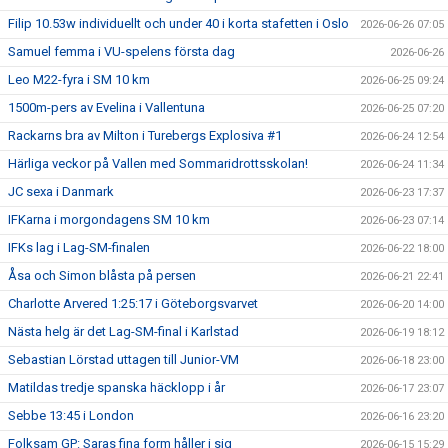
Filip 10.53w individuellt och under 40 i korta stafetten i Oslo
2026-06-26 07:05
Samuel femma i VU-spelens första dag
2026-06-26
Leo M22-fyra i SM 10 km
2026-06-25 09:24
1500m-pers av Evelina i Vallentuna
2026-06-25 07:20
Rackarns bra av Milton i Turebergs Explosiva #1
2026-06-24 12:54
Härliga veckor på Vallen med Sommaridrottsskolan!
2026-06-24 11:34
JC sexa i Danmark
2026-06-23 17:37
IFKarna i morgondagens SM 10 km
2026-06-23 07:14
IFKs lag i Lag-SM-finalen
2026-06-22 18:00
Åsa och Simon blåsta på persen
2026-06-21 22:41
Charlotte Arvered 1:25:17 i Göteborgsvarvet
2026-06-20 14:00
Nästa helg är det Lag-SM-final i Karlstad
2026-06-19 18:12
Sebastian Lörstad uttagen till Junior-VM
2026-06-18 23:00
Matildas tredje spanska häcklopp i år
2026-06-17 23:07
Sebbe 13:45 i London
2026-06-16 23:20
Folksam GP: Saras fina form håller i sig
2026-06-15 15:29