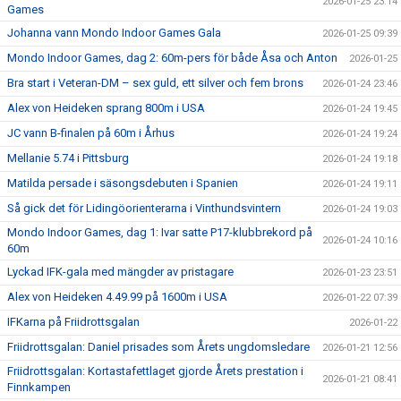
2026-01-25 23:14
Games
Johanna vann Mondo Indoor Games Gala
2026-01-25 09:39
Mondo Indoor Games, dag 2: 60m-pers för både Åsa och Anton
2026-01-25
Bra start i Veteran-DM – sex guld, ett silver och fem brons
2026-01-24 23:46
Alex von Heideken sprang 800m i USA
2026-01-24 19:45
JC vann B-finalen på 60m i Århus
2026-01-24 19:24
Mellanie 5.74 i Pittsburg
2026-01-24 19:18
Matilda persade i säsongsdebuten i Spanien
2026-01-24 19:11
Så gick det för Lidingöorienterarna i Vinthundsvintern
2026-01-24 19:03
Mondo Indoor Games, dag 1: Ivar satte P17-klubbrekord på
2026-01-24 10:16
60m
Lyckad IFK-gala med mängder av pristagare
2026-01-23 23:51
Alex von Heideken 4.49.99 på 1600m i USA
2026-01-22 07:39
IFKarna på Friidrottsgalan
2026-01-22
Friidrottsgalan: Daniel prisades som Årets ungdomsledare
2026-01-21 12:56
Friidrottsgalan: Kortastafettlaget gjorde Årets prestation i
2026-01-21 08:41
Finnkampen