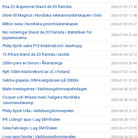
Elva 22-årsjuniorer bland de 20 främsta
2026-07-05 17:30
Silver till Magnus i Nordiska veteranmästerskapen i Oslo
2026-07-05 11:48
Milton sexa i Nordiska juniormästerskapen
2026-07-05 09:37
Nio noteringar bland de 20 främsta i statistiken för
2026-07-04 21:44
tjejseniorerna
Philip Björk satte P13-klubbrekord i stavhopp
2026-07-04 16:11
13 IFKare bland de 20 främsta i landet
2026-07-03 23:12
200m-pers av Simon i Åkersberga
2026-07-03 20:44
Nytt 100m-klubbrekord av JC i Finland
2026-07-02 13:46
Sebbe grejade JVM-kvalgränsen på 3000m
2026-07-01 07:43
Malin trestegstrea i Världsungdomsspelsdagen
2026-06-30 22:07
Cooper och Atlassi med i helgens Nordiska
2026-06-30 20:50
Juniorlandskamp
Philip Björk tvåa i Världsungdomsspelen
2026-06-29 21:37
IFK Lidingö sjua i Lag-SM-finalen
2026-06-28 19:07
Sexa halvvägs i Lag-SM-finalen
2026-06-27 23:09
Love vann hinder i Världsungdomsspelen
2026-06-26 23:53