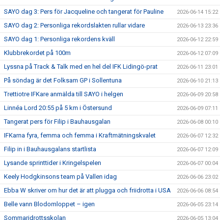
SAYO dag 3: Pers för Jacqueline och tangerat för Pauline
2026-06-14 15:22
SAYO dag 2: Personliga rekordslakten rullar vidare
2026-06-13 23:36
SAYO dag 1: Personliga rekordens kväll
2026-06-12 22:59
Klubbrekordet på 100m
2026-06-12 07:09
Lyssna på Track & Talk med en hel del IFK Lidingö-prat
2026-06-11 23:01
På söndag är det Folksam GP i Sollentuna
2026-06-10 21:13
Trettiotre IFKare anmälda till SAYO i helgen
2026-06-09 20:58
Linnéa Lord 20:55 på 5 km i Östersund
2026-06-09 07:11
Tangerat pers för Filip i Bauhausgalan
2026-06-08 00:10
IFKarna fyra, femma och femma i Kraftmätningskvalet
2026-06-07 12:32
Filip in i Bauhausgalans startlista
2026-06-07 12:09
Lysande sprinttider i Kringelspelen
2026-06-07 00:04
Keely Hodgkinsons team på Vallen idag
2026-06-06 23:02
Ebba W skriver om hur det är att plugga och friidrotta i USA
2026-06-06 08:54
Belle vann Blodomloppet – igen
2026-06-05 23:14
Sommaridrottsskolan
2026-06-05 13:04