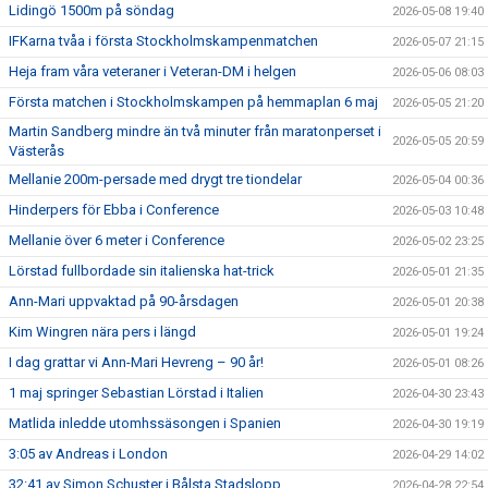
Lidingö 1500m på söndag
2026-05-08 19:40
IFKarna tvåa i första Stockholmskampenmatchen
2026-05-07 21:15
Heja fram våra veteraner i Veteran-DM i helgen
2026-05-06 08:03
Första matchen i Stockholmskampen på hemmaplan 6 maj
2026-05-05 21:20
Martin Sandberg mindre än två minuter från maratonperset i
2026-05-05 20:59
Västerås
Mellanie 200m-persade med drygt tre tiondelar
2026-05-04 00:36
Hinderpers för Ebba i Conference
2026-05-03 10:48
Mellanie över 6 meter i Conference
2026-05-02 23:25
Lörstad fullbordade sin italienska hat-trick
2026-05-01 21:35
Ann-Mari uppvaktad på 90-årsdagen
2026-05-01 20:38
Kim Wingren nära pers i längd
2026-05-01 19:24
I dag grattar vi Ann-Mari Hevreng – 90 år!
2026-05-01 08:26
1 maj springer Sebastian Lörstad i Italien
2026-04-30 23:43
Matlida inledde utomhssäsongen i Spanien
2026-04-30 19:19
3:05 av Andreas i London
2026-04-29 14:02
32:41 av Simon Schuster i Bålsta Stadslopp
2026-04-28 22:54