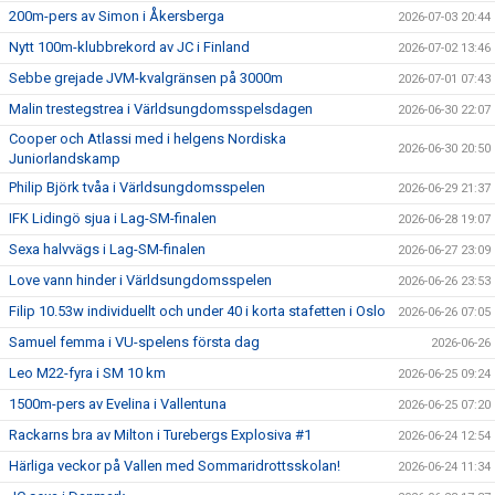
200m-pers av Simon i Åkersberga
2026-07-03 20:44
Nytt 100m-klubbrekord av JC i Finland
2026-07-02 13:46
Sebbe grejade JVM-kvalgränsen på 3000m
2026-07-01 07:43
Malin trestegstrea i Världsungdomsspelsdagen
2026-06-30 22:07
Cooper och Atlassi med i helgens Nordiska
2026-06-30 20:50
Juniorlandskamp
Philip Björk tvåa i Världsungdomsspelen
2026-06-29 21:37
IFK Lidingö sjua i Lag-SM-finalen
2026-06-28 19:07
Sexa halvvägs i Lag-SM-finalen
2026-06-27 23:09
Love vann hinder i Världsungdomsspelen
2026-06-26 23:53
Filip 10.53w individuellt och under 40 i korta stafetten i Oslo
2026-06-26 07:05
Samuel femma i VU-spelens första dag
2026-06-26
Leo M22-fyra i SM 10 km
2026-06-25 09:24
1500m-pers av Evelina i Vallentuna
2026-06-25 07:20
Rackarns bra av Milton i Turebergs Explosiva #1
2026-06-24 12:54
Härliga veckor på Vallen med Sommaridrottsskolan!
2026-06-24 11:34