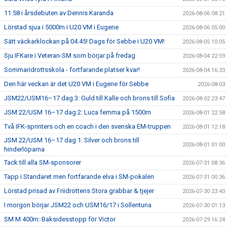
11.58 i årsdebuten av Dennis Karanda
2026-08-06 08:21
Lörstad sjua i 5000m i U20 VM i Eugene
2026-08-06 05:00
Sätt väckarklockan på 04.45! Dags för Sebbe i U20 VM!
2026-08-05 10:05
Sju IFKare i Veteran-SM som börjar på fredag
2026-08-04 22:59
Sommaridrottsskola - fortfarande platser kvar!
2026-08-04 16:33
Den här veckan är det U20 VM i Eugene för Sebbe
2026-08-03
JSM22/USM16–17 dag 3: Guld till Kalle och brons till Sofia
2026-08-02 23:47
JSM 22/USM 16–17 dag 2: Luca femma på 1500m
2026-08-01 22:58
Två IFK-sprinters och en coach i den svenska EM-truppen
2026-08-01 12:18
JSM 22/USM 16–17 dag 1: Silver och brons till
2026-08-01 01:00
hinderlöparna
Tack till alla SM-sponsorer
2026-07-31 08:36
Tapp i Standaret men fortfarande elva i SM-pokalen
2026-07-31 00:36
Lörstad prisad av Friidrottens Stora grabbar & tjejer
2026-07-30 23:40
I morgon börjar JSM22 och USM16/17 i Sollentuna
2026-07-30 01:13
SM M 400m: Baksidesstopp för Victor
2026-07-29 16:24