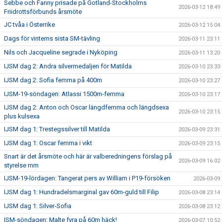
Sebbe och Fanny prisade på Gotland-Stockholms
2026-03-12 18:49
Friidrottsförbunds årsmöte
JC tvåa i Österrike
2026-03-12 15:04
Dags för vinterns sista SM-tävling
2026-03-11 23:11
Nils och Jacqueline segrade i Nyköping
2026-03-11 13:20
IJSM dag 2: Andra silvermedaljen för Matilda
2026-03-10 23:33
IJSM dag 2: Sofia femma på 400m
2026-03-10 23:27
IJSM-19-söndagen: Atlassi 1500m-femma
2026-03-10 23:17
IJSM dag 2: Anton och Oscar längdfemma och längdsexa
2026-03-10 23:15
plus kulsexa
IJSM dag 1: Trestegssilver till Matilda
2026-03-09 23:31
IJSM dag 1: Oscar femma i vikt
2026-03-09 23:15
Snart är det årsmöte och här är valberedningens förslag på
2026-03-09 16:02
styrelse mm
IJSM-19-lördagen: Tangerat pers av William i P19-försöken
2026-03-09
IJSM dag 1: Hundradelsmarginal gav 60m-guld till Filip
2026-03-08 23:14
IJSM dag 1: Silver-Sofia
2026-03-08 23:12
ISM-söndagen: Malte fyra på 60m häck!
2026-03-07 10:52