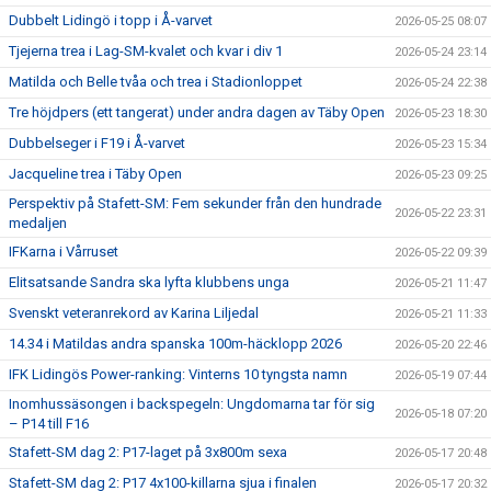
Dubbelt Lidingö i topp i Å-varvet
2026-05-25 08:07
Tjejerna trea i Lag-SM-kvalet och kvar i div 1
2026-05-24 23:14
Matilda och Belle tvåa och trea i Stadionloppet
2026-05-24 22:38
Tre höjdpers (ett tangerat) under andra dagen av Täby Open
2026-05-23 18:30
Dubbelseger i F19 i Å-varvet
2026-05-23 15:34
Jacqueline trea i Täby Open
2026-05-23 09:25
Perspektiv på Stafett-SM: Fem sekunder från den hundrade
2026-05-22 23:31
medaljen
IFKarna i Vårruset
2026-05-22 09:39
Elitsatsande Sandra ska lyfta klubbens unga
2026-05-21 11:47
Svenskt veteranrekord av Karina Liljedal
2026-05-21 11:33
14.34 i Matildas andra spanska 100m-häcklopp 2026
2026-05-20 22:46
IFK Lidingös Power-ranking: Vinterns 10 tyngsta namn
2026-05-19 07:44
Inomhussäsongen i backspegeln: Ungdomarna tar för sig
2026-05-18 07:20
– P14 till F16
Stafett-SM dag 2: P17-laget på 3x800m sexa
2026-05-17 20:48
Stafett-SM dag 2: P17 4x100-killarna sjua i finalen
2026-05-17 20:32