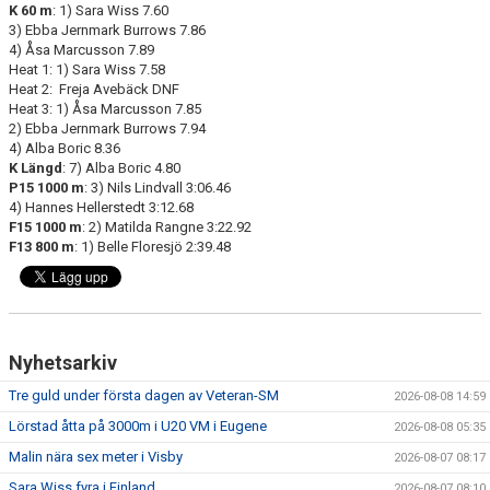
K 60 m
: 1) Sara Wiss 7.60
3) Ebba Jernmark Burrows 7.86
4) Åsa Marcusson 7.89
Heat 1: 1) Sara Wiss 7.58
Heat 2: Freja Avebäck DNF
Heat 3: 1) Åsa Marcusson 7.85
2) Ebba Jernmark Burrows 7.94
4) Alba Boric 8.36
K Längd
: 7) Alba Boric 4.80
P15 1000 m
: 3) Nils Lindvall 3:06.46
4) Hannes Hellerstedt 3:12.68
F15 1000 m
: 2) Matilda Rangne 3:22.92
F13 800 m
: 1) Belle Floresjö 2:39.48
Nyhetsarkiv
Tre guld under första dagen av Veteran-SM
2026-08-08 14:59
Lörstad åtta på 3000m i U20 VM i Eugene
2026-08-08 05:35
Malin nära sex meter i Visby
2026-08-07 08:17
Sara Wiss fyra i Finland
2026-08-07 08:10