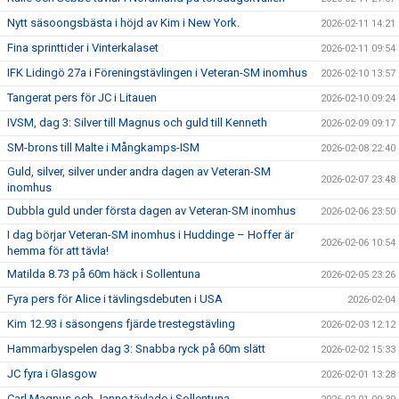
Nytt säsoongsbästa i höjd av Kim i New York.
2026-02-11 14:21
Fina sprinttider i Vinterkalaset
2026-02-11 09:54
IFK Lidingö 27a i Föreningstävlingen i Veteran-SM inomhus
2026-02-10 13:57
Tangerat pers för JC i Litauen
2026-02-10 09:24
IVSM, dag 3: Silver till Magnus och guld till Kenneth
2026-02-09 09:17
SM-brons till Malte i Mångkamps-ISM
2026-02-08 22:40
Guld, silver, silver under andra dagen av Veteran-SM
2026-02-07 23:48
inomhus
Dubbla guld under första dagen av Veteran-SM inomhus
2026-02-06 23:50
I dag börjar Veteran-SM inomhus i Huddinge – Hoffer är
2026-02-06 10:54
hemma för att tävla!
Matilda 8.73 på 60m häck i Sollentuna
2026-02-05 23:26
Fyra pers för Alice i tävlingsdebuten i USA
2026-02-04
Kim 12.93 i säsongens fjärde trestegstävling
2026-02-03 12:12
Hammarbyspelen dag 3: Snabba ryck på 60m slätt
2026-02-02 15:33
JC fyra i Glasgow
2026-02-01 13:28
Carl Magnus och Janne tävlade i Sollentuna