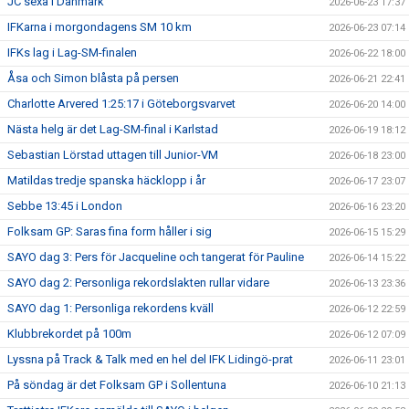
JC sexa i Danmark
2026-06-23 17:37
IFKarna i morgondagens SM 10 km
2026-06-23 07:14
IFKs lag i Lag-SM-finalen
2026-06-22 18:00
Åsa och Simon blåsta på persen
2026-06-21 22:41
Charlotte Arvered 1:25:17 i Göteborgsvarvet
2026-06-20 14:00
Nästa helg är det Lag-SM-final i Karlstad
2026-06-19 18:12
Sebastian Lörstad uttagen till Junior-VM
2026-06-18 23:00
Matildas tredje spanska häcklopp i år
2026-06-17 23:07
Sebbe 13:45 i London
2026-06-16 23:20
Folksam GP: Saras fina form håller i sig
2026-06-15 15:29
SAYO dag 3: Pers för Jacqueline och tangerat för Pauline
2026-06-14 15:22
SAYO dag 2: Personliga rekordslakten rullar vidare
2026-06-13 23:36
SAYO dag 1: Personliga rekordens kväll
2026-06-12 22:59
Klubbrekordet på 100m
2026-06-12 07:09
Lyssna på Track & Talk med en hel del IFK Lidingö-prat
2026-06-11 23:01
På söndag är det Folksam GP i Sollentuna
2026-06-10 21:13