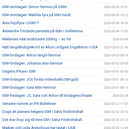
ISM-söndagen: Simon femma på 200m
2026-03-06 10:51
ISM-söndagen: Matilda fyra på 60m häck!
2026-03-05 10:12
Alex höjdfyra i USM17
2026-03-04 18:33
Alexandre Trindade persade på 60m i Sollentuna
2026-03-04 13:30
Mellanies näst snabbaste 200ing – so far
2026-03-04
Nytt längdklubgrekord av Alice Lindgren Engelblom i USA
2026-03-03 21:34
ISM-lördagen: Anton längd-femma!
2026-03-03 08:14
ISM-lördagen: Johanna stav-femma!
2026-03-02 09:00
Dagens IFKare i ISM
2026-03-01 09:50
ISM-lördagen: JCs första individuella SM-guld
2026-03-01 08:16
ISM-lördagen: Sara 60m-femma!
2026-03-01 08:13
ISM-fredagen: JC, Sara och Anton till lördagens finaler
2026-02-28
Senaste numret av IFK-Bulletinen
2026-02-27 17:53
Dags att planera helgens ISM i Sätra friidrottshall
2026-02-26 23:16
Det drar ihop sig till Inne-SM i Sätra Friidrottshall
2026-02-25 23:13
Majken och Lyda Areschoug har tävlat i USA
2026-02-24 13:49