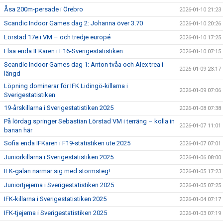
Åsa 200m-persade i Örebro
2026-01-10 21:23
Scandic Indoor Games dag 2: Johanna över 3.70
2026-01-10 20:26
Lörstad 17e i VM – och tredje europé
2026-01-10 17:25
Elsa enda IFKaren i F16-Sverigestatistiken
2026-01-10 07:15
Scandic Indoor Games dag 1: Anton tvåa och Alex trea i
2026-01-09 23:17
längd
Löpning dominerar för IFK Lidingö-killarna i
2026-01-09 07:06
Sverigestatistiken
19-årskillarna i Sverigestatistiken 2025
2026-01-08 07:38
På lördag springer Sebastian Lörstad VM i terräng – kolla in
2026-01-07 11:01
banan här
Sofia enda IFKaren i F19-statistiken ute 2025
2026-01-07 07:01
Juniorkillarna i Sverigestatistiken 2025
2026-01-06 08:00
IFK-galan närmar sig med stormsteg!
2026-01-05 17:23
Juniortjejerna i Sverigestatistiken 2025
2026-01-05 07:25
IFK-killarna i Sverigestatistiken 2025
2026-01-04 07:17
IFK-tjejerna i Sverigestatistiken 2025
2026-01-03 07:19