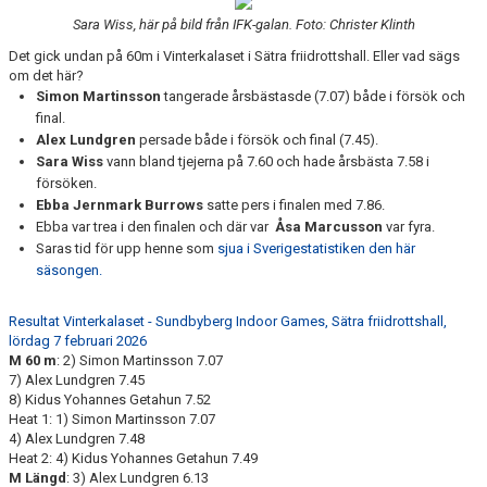
Sara Wiss, här på bild från IFK-galan. Foto: Christer Klinth
Det gick undan på 60m i Vinterkalaset i Sätra friidrottshall. Eller vad sägs
om det här?
Simon Martinsson
tangerade årsbästasde (7.07) både i försök och
final.
Alex Lundgren
persade både i försök och final (7.45).
Sara Wiss
vann bland tjejerna på 7.60 och hade årsbästa 7.58 i
försöken.
Ebba Jernmark Burrows
satte pers i finalen med 7.86.
Ebba var trea i den finalen och där var
Åsa Marcusson
var fyra.
Saras tid för upp henne som
sjua i Sverigestatistiken den här
säsongen.
Resultat Vinterkalaset - Sundbyberg Indoor Games, Sätra friidrottshall,
lördag 7 februari 2026
M 60 m
: 2) Simon Martinsson 7.07
7) Alex Lundgren 7.45
8) Kidus Yohannes Getahun 7.52
Heat 1: 1) Simon Martinsson 7.07
4) Alex Lundgren 7.48
Heat 2: 4) Kidus Yohannes Getahun 7.49
M Längd
: 3) Alex Lundgren 6.13