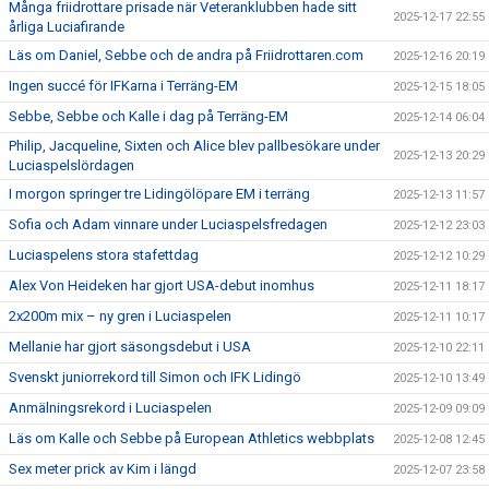
Många friidrottare prisade när Veteranklubben hade sitt
2025-12-17 22:55
årliga Luciafirande
Läs om Daniel, Sebbe och de andra på Friidrottaren.com
2025-12-16 20:19
Ingen succé för IFKarna i Terräng-EM
2025-12-15 18:05
Sebbe, Sebbe och Kalle i dag på Terräng-EM
2025-12-14 06:04
Philip, Jacqueline, Sixten och Alice blev pallbesökare under
2025-12-13 20:29
Luciaspelslördagen
I morgon springer tre Lidingölöpare EM i terräng
2025-12-13 11:57
Sofia och Adam vinnare under Luciaspelsfredagen
2025-12-12 23:03
Luciaspelens stora stafettdag
2025-12-12 10:29
Alex Von Heideken har gjort USA-debut inomhus
2025-12-11 18:17
2x200m mix – ny gren i Luciaspelen
2025-12-11 10:17
Mellanie har gjort säsongsdebut i USA
2025-12-10 22:11
Svenskt juniorrekord till Simon och IFK Lidingö
2025-12-10 13:49
Anmälningsrekord i Luciaspelen
2025-12-09 09:09
Läs om Kalle och Sebbe på European Athletics webbplats
2025-12-08 12:45
Sex meter prick av Kim i längd
2025-12-07 23:58