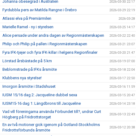
Johanna obesegrad i Australien
2026-03-30 22:17
Fyrdubbla pers av Matilda Rangne i Örebro
2026-03-29 22:19
Atlassi elva på Premiärmilen
2026-03-28
Marielle Ramel - ny i styrelsen
2026-03-25 14:17
Alice persade under andra dagen av Regionmästerskapen
2026-03-22 22:40
Philip och Philip på pallen i Regionmästerskapen
2026-03-21 23:07
Fyra IFK-tjejer och fyra IFK-killar i helgens Regionfinaler
2026-03-20 21:47
Lörstad årsbästade på 5 km
2026-03-19 07:00
Beblomstrade på IFKs årsmöte
2026-03-18 22:04
Klubbens nya styrelse!
2026-03-17 22:50
Imorgon årsmöte i Stadshuset
2026-03-16 11:59
IUSM 15/16 dag 2: Jacqueline dubbel sexa
2026-03-15 20:47
IUSM15-16 dag 1: Längdbrons till Jacqueline
2026-03-14 23:18
Vad vill föreningarna använda Förbundet till?, undrar Curt
2026-03-13 22:49
Högberg på Friidrottstorget
En av två motioner gick igenom på Gotland-Stockholms
2026-03-12 20:38
Friidrottsförbunds årsmöte