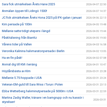
Sara fick utmärkelsen Årets Hane 2025
2026-04-07 22:50
Anmälan öppen till Lidingö 1500!
2026-04-07 14:37
JC fick utmärkelsen Årets Hona 2025 på IFK-galan i januari
2026-04-06 22:13
Kim persade på 100m
2026-04-05 19:48
Mellanie satte tidigt utepers i längd
2026-04-05 19:44
Påskhälsning från Biarritz
2026-04-05 19:00
Vårens tider på Vallen
2026-04-03 16:58
Veronika Kalinina halvmaratonpersade i Berlin
2026-04-02 13:05
Ha en fin påsk!
2026-04-02 07:08
Anmäl dig till KM i terräng
2026-04-01 10:47
Höjdårsbästa av KIm
2026-03-31 23:28
Mellanie 5.75-hoppade i USA
2026-03-31 23:24
Veteran-EM-guld till Sara Wiss i Torun i Polen
2026-03-31 23:13
Ebba Wetterberg halvminutpersade på 5000m i USA
2026-03-31 22:59
Martina Zadig Waller, tränare i en barngrupp och nu kassör i
2026-03-31
styrelsen!