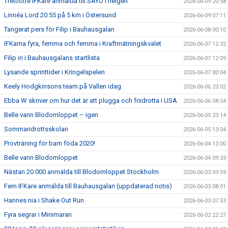
Trettiotre IFKare anmälda till SAYO i helgen
2026-06-09 20:58
Linnéa Lord 20:55 på 5 km i Östersund
2026-06-09 07:11
Tangerat pers för Filip i Bauhausgalan
2026-06-08 00:10
IFKarna fyra, femma och femma i Kraftmätningskvalet
2026-06-07 12:32
Filip in i Bauhausgalans startlista
2026-06-07 12:09
Lysande sprinttider i Kringelspelen
2026-06-07 00:04
Keely Hodgkinsons team på Vallen idag
2026-06-06 23:02
Ebba W skriver om hur det är att plugga och friidrotta i USA
2026-06-06 08:54
Belle vann Blodomloppet – igen
2026-06-05 23:14
Sommaridrottsskolan
2026-06-05 13:04
Provträning för barn föda 2020!
2026-06-04 13:00
Belle vann Blodomloppet
2026-06-04 09:33
Nästan 20 000 anmälda till Blodomloppet Stockholm
2026-06-03 09:59
Fem IFKare anmälda till Bauhausgalan (uppdaterad notis)
2026-06-03 08:01
Hannes nia i Shake Out Run
2026-06-03 07:53
Fyra segrar i Minimaran
2026-06-02 22:27