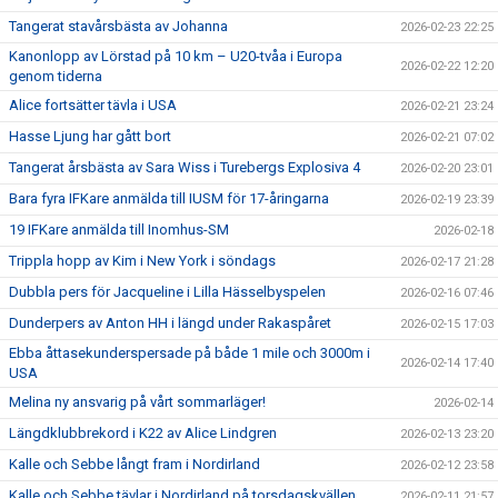
Tangerat stavårsbästa av Johanna
2026-02-23 22:25
Kanonlopp av Lörstad på 10 km – U20-tvåa i Europa
2026-02-22 12:20
genom tiderna
Alice fortsätter tävla i USA
2026-02-21 23:24
Hasse Ljung har gått bort
2026-02-21 07:02
Tangerat årsbästa av Sara Wiss i Turebergs Explosiva 4
2026-02-20 23:01
Bara fyra IFKare anmälda till IUSM för 17-åringarna
2026-02-19 23:39
19 IFKare anmälda till Inomhus-SM
2026-02-18
Trippla hopp av Kim i New York i söndags
2026-02-17 21:28
Dubbla pers för Jacqueline i Lilla Hässelbyspelen
2026-02-16 07:46
Dunderpers av Anton HH i längd under Rakaspåret
2026-02-15 17:03
Ebba åttasekunderspersade på både 1 mile och 3000m i
2026-02-14 17:40
USA
Melina ny ansvarig på vårt sommarläger!
2026-02-14
Längdklubbrekord i K22 av Alice Lindgren
2026-02-13 23:20
Kalle och Sebbe långt fram i Nordirland
2026-02-12 23:58
Kalle och Sebbe tävlar i Nordirland på torsdagskvällen
2026-02-11 21:57