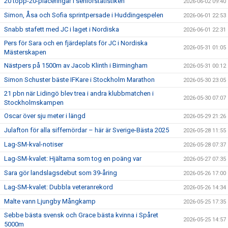
20 topp-20-placeringar i seniorstatistiken
2026-06-02 09:40
Simon, Åsa och Sofia sprintpersade i Huddingespelen
2026-06-01 22:53
Snabb stafett med JC i laget i Nordiska
2026-06-01 22:31
Pers för Sara och en fjärdeplats för JC i Nordiska
2026-05-31 01:05
Mästerskapen
Nästpers på 1500m av Jacob Klinth i Birmingham
2026-05-31 00:12
Simon Schuster bäste IFKare i Stockholm Marathon
2026-05-30 23:05
21 pbn när Lidingö blev trea i andra klubbmatchen i
2026-05-30 07:07
Stockholmskampen
Oscar över sju meter i längd
2026-05-29 21:26
Julafton för alla siffernördar – här är Sverige-Bästa 2025
2026-05-28 11:55
Lag-SM-kval-notiser
2026-05-28 07:37
Lag-SM-kvalet: Hjältarna som tog en poäng var
2026-05-27 07:35
Sara gör landslagsdebut som 39-åring
2026-05-26 17:00
Lag-SM-kvalet: Dubbla veteranrekord
2026-05-26 14:34
Malte vann Ljungby Mångkamp
2026-05-25 17:35
Sebbe bästa svensk och Grace bästa kvinna i Spåret
2026-05-25 14:57
5000m