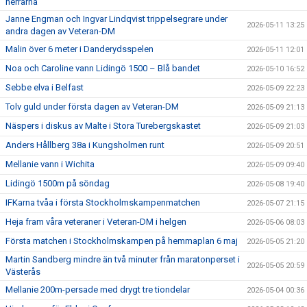
herrarna
Janne Engman och Ingvar Lindqvist trippelsegrare under
2026-05-11 13:25
andra dagen av Veteran-DM
Malin över 6 meter i Danderydsspelen
2026-05-11 12:01
Noa och Caroline vann Lidingö 1500 – Blå bandet
2026-05-10 16:52
Sebbe elva i Belfast
2026-05-09 22:23
Tolv guld under första dagen av Veteran-DM
2026-05-09 21:13
Näspers i diskus av Malte i Stora Turebergskastet
2026-05-09 21:03
Anders Hållberg 38a i Kungsholmen runt
2026-05-09 20:51
Mellanie vann i Wichita
2026-05-09 09:40
Lidingö 1500m på söndag
2026-05-08 19:40
IFKarna tvåa i första Stockholmskampenmatchen
2026-05-07 21:15
Heja fram våra veteraner i Veteran-DM i helgen
2026-05-06 08:03
Första matchen i Stockholmskampen på hemmaplan 6 maj
2026-05-05 21:20
Martin Sandberg mindre än två minuter från maratonperset i
2026-05-05 20:59
Västerås
Mellanie 200m-persade med drygt tre tiondelar
2026-05-04 00:36