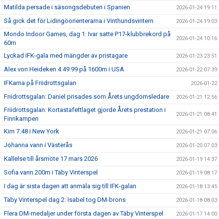
Matilda persade i säsongsdebuten i Spanien
2026-01-24 19:11
Så gick det för Lidingöorienterarna i Vinthundsvintern
2026-01-24 19:03
Mondo Indoor Games, dag 1: Ivar satte P17-klubbrekord på
2026-01-24 10:16
60m
Lyckad IFK-gala med mängder av pristagare
2026-01-23 23:51
Alex von Heideken 4.49.99 på 1600m i USA
2026-01-22 07:39
IFKarna på Friidrottsgalan
2026-01-22
Friidrottsgalan: Daniel prisades som Årets ungdomsledare
2026-01-21 12:56
Friidrottsgalan: Kortastafettlaget gjorde Årets prestation i
2026-01-21 08:41
Finnkampen
Kim 7.48 i New York
2026-01-21 07:06
Johanna vann i Västerås
2026-01-20 07:03
Kallelse till årsmöte 17 mars 2026
2026-01-19 14:37
Sofia vann 200m i Täby Vinterspel
2026-01-19 08:17
I dag är sista dagen att anmäla sig till IFK-galan
2026-01-18 13:45
Täby Vinterspel dag 2: Isabel tog DM-brons
2026-01-18 08:03
Flera DM-medaljer under första dagen av Täby Vinterspel
2026-01-17 14:00