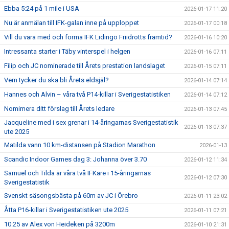
Ebba 5:24 på 1 mile i USA
2026-01-17 11:20
Nu är anmälan till IFK-galan inne på upploppet
2026-01-17 00:18
Vill du vara med och forma IFK Lidingö Friidrotts framtid?
2026-01-16 10:20
Intressanta starter i Täby vinterspel i helgen
2026-01-16 07:11
Filip och JC nominerade till Årets prestation landslaget
2026-01-15 07:11
Vem tycker du ska bli Årets eldsjäl?
2026-01-14 07:14
Hannes och Alvin – våra två P14-killar i Sverigestatistiken
2026-01-14 07:12
Nomimera ditt förslag till Årets ledare
2026-01-13 07:45
Jacqueline med i sex grenar i 14-åringarnas Sverigestatistik
2026-01-13 07:37
ute 2025
Matilda vann 10 km-distansen på Stadion Marathon
2026-01-13
Scandic Indoor Games dag 3: Johanna över 3.70
2026-01-12 11:34
Samuel och Tilda är våra två IFKare i 15-åringarnas
2026-01-12 07:30
Sverigestatistik
Svenskt säsongsbästa på 60m av JC i Örebro
2026-01-11 23:02
Åtta P16-killar i Sverigestatistiken ute 2025
2026-01-11 07:21
10:25 av Alex von Heideken på 3200m
2026-01-10 21:31