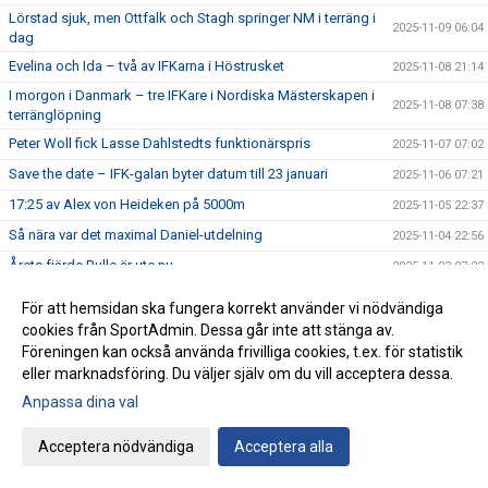
Lörstad sjuk, men Ottfalk och Stagh springer NM i terräng i
2025-11-09 06:04
dag
Evelina och Ida – två av IFKarna i Höstrusket
2025-11-08 21:14
I morgon i Danmark – tre IFKare i Nordiska Mästerskapen i
2025-11-08 07:38
terränglöpning
Peter Woll fick Lasse Dahlstedts funktionärspris
2025-11-07 07:02
Save the date – IFK-galan byter datum till 23 januari
2025-11-06 07:21
17:25 av Alex von Heideken på 5000m
2025-11-05 22:37
Så nära var det maximal Daniel-utdelning
2025-11-04 22:56
Årets fjärde Bulle är ute nu
2025-11-03 07:22
IFK tia i SM-pokalen
2025-11-02 23:22
För att hemsidan ska fungera korrekt använder vi nödvändiga
Emma Holstad 1:35 på halvmaran
2025-11-01 22:35
cookies från SportAdmin. Dessa går inte att stänga av.
Föreningen kan också använda frivilliga cookies, t.ex. för statistik
Terräng-SM: 18 IFK Lidingö-lag i Mix-stafetten
2025-10-31 07:06
eller marknadsföring. Du väljer själv om du vill acceptera dessa.
Terräng-SM: Luddes sista lopp i IFKs blåvita tävlingsdräkt
2025-10-30 07:01
Anpassa dina val
Terräng-SM: Tilda sjua i F15
2025-10-29 07:00
Acceptera nödvändiga
Acceptera alla
Terräng-SM: Veteranerna femma i lag
2025-10-28 23:29
IFK Centralorganisations styrelse på besök i Helsingfors
2025-10-27 07:57