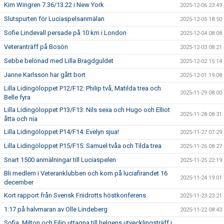
Kim Wingren 7.36/13.22 i New York
2025-12-06 23:49
Slutspurten för Luciaspelsanmälan
2025-12-05 18:50
Sofie Lindevall persade på 10 km i London
2025-12-04 08:08
Veteranträff på Bosön
2025-12-03 08:21
Sebbe belönad med Lilla Bragdguldet
2025-12-02 15:14
Janne Karlsson har gått bort
2025-12-01 19:08
Lilla Lidingöloppet P12/F12: Philip två, Matilda trea och
2025-11-29 08:00
Belle fyra
Lilla Lidingöloppet P13/F13: Nils sexa och Hugo och Elliot
2025-11-28 08:31
åtta och nia
Lilla Lidingöloppet P14/F14: Evelyn sjua!
2025-11-27 07:29
Lilla Lidingöloppet P15/F15: Samuel tvåa och Tilda trea
2025-11-26 08:27
Snart 1500 anmälningar till Luciaspelen
2025-11-25 22:19
Bli medlem i Veteranklubben och kom på luciafirandet 16
2025-11-24 19:01
december
Kort rapport från Svensk Friidrotts höstkonferens
2025-11-23 23:21
1:17 på halvmaran av Olle Lindeberg
2025-11-22 08:43
Sofia, Milton och Filip uttagna till helgens utvecklingsträff i