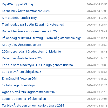
PaprICA loppet 23 maj
2026-04-14 13:53
Karina blev Årets barntränare 2025
2026-04-14 07:30
Kim utedebuterade i Troy
2026-04-14 07:29
Träningsdag på Bosön 12 april för veteraner!
2026-04-13 09:57
Daniel blev Årets ungdomstränare 2025
2026-04-13 08:41
På onsdag är det KM i terräng – kom ihåg att anmäla dig!
2026-04-12 10:14
Kaddy blev Årets motiverare
2026-04-12 08:55
200m-pers redan i årsdebuten för Mellanie
2026-04-11 15:48
Peder blev Årets ledare 2025
2026-04-11 14:16
Ebba in som hinderfyra i IFK Lidingö genom tiderna
2026-04-11 00:05
Lotta blev Årets eldsjäl 2025
2026-04-10 16:54
En månad till Veteran-DM
2026-04-10 15:20
37 hälsningar från Nerja
2026-04-10 11:23
Agnes blev Årets ungdomstränare 2025
2026-04-09 21:10
Leonardo femma i Påsksmällen
2026-04-09 09:04
Tor blev Årets Junior- och seniortränare 2025
2026-04-08 10:15