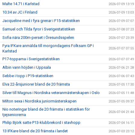
Malte 14.71 i Karlstad
2026-07-09 13:19
10.34 av JC i Finland
2026-07-09 13:03
Jacqueline med i fyra grenar i F15-statistiken
2026-07-09 07:07
Samuel och Tilda fyror i Sverigestatistiken
2026-07-08 07:23
Sofia nära 200m-perset i Öresundsspelen
2026-07-07 23:39
Fyra IFKare anmälda till morgondagens Folksam GP i
2026-07-07 07:55
Karlstad
P17-topparna i Sverigestatistiken
2026-07-07 07:49
Albin vann höjden i Uppsala
2026-07-06 21:28
Sebbe i topp i P19-statistiken
2026-07-06 07:43
Elva 22-årsjuniorer bland de 20 främsta
2026-07-05 17:30
Silver till Magnus i Nordiska veteranmästerskapen i Oslo
2026-07-05 11:48
Milton sexa i Nordiska juniormästerskapen
2026-07-05 09:37
Nio noteringar bland de 20 främsta i statistiken för
2026-07-04 21:44
tjejseniorerna
Philip Björk satte P13-klubbrekord i stavhopp
2026-07-04 16:11
13 IFKare bland de 20 främsta i landet
2026-07-03 23:12