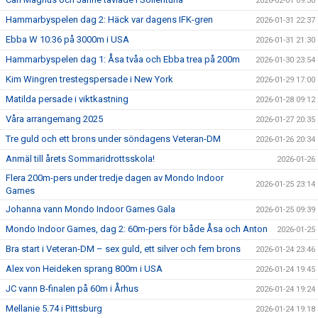
2026-02-01 09:30
Hammarbyspelen dag 2: Häck var dagens IFK-gren
2026-01-31 22:37
Ebba W 10:36 på 3000m i USA
2026-01-31 21:30
Hammarbyspelen dag 1: Åsa tvåa och Ebba trea på 200m
2026-01-30 23:54
Kim Wingren trestegspersade i New York
2026-01-29 17:00
Matilda persade i viktkastning
2026-01-28 09:12
Våra arrangemang 2025
2026-01-27 20:35
Tre guld och ett brons under söndagens Veteran-DM
2026-01-26 20:34
Anmäl till årets Sommaridrottsskola!
2026-01-26
Flera 200m-pers under tredje dagen av Mondo Indoor
2026-01-25 23:14
Games
Johanna vann Mondo Indoor Games Gala
2026-01-25 09:39
Mondo Indoor Games, dag 2: 60m-pers för både Åsa och Anton
2026-01-25
Bra start i Veteran-DM – sex guld, ett silver och fem brons
2026-01-24 23:46
Alex von Heideken sprang 800m i USA
2026-01-24 19:45
JC vann B-finalen på 60m i Århus
2026-01-24 19:24
Mellanie 5.74 i Pittsburg
2026-01-24 19:18