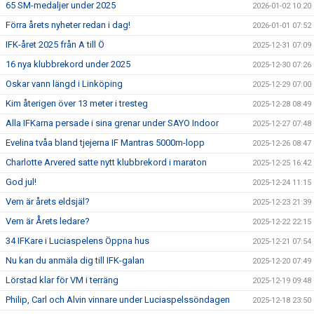
65 SM-medaljer under 2025
2026-01-02 10:20
Förra årets nyheter redan i dag!
2026-01-01 07:52
IFK-året 2025 från A till Ö
2025-12-31 07:09
16 nya klubbrekord under 2025
2025-12-30 07:26
Oskar vann längd i Linköping
2025-12-29 07:00
Kim återigen över 13 meter i tresteg
2025-12-28 08:49
Alla IFKarna persade i sina grenar under SAYO Indoor
2025-12-27 07:48
Evelina tvåa bland tjejerna IF Mantras 5000m-lopp
2025-12-26 08:47
Charlotte Arvered satte nytt klubbrekord i maraton
2025-12-25 16:42
God jul!
2025-12-24 11:15
Vem är årets eldsjäl?
2025-12-23 21:39
Vem är Årets ledare?
2025-12-22 22:15
34 IFKare i Luciaspelens Öppna hus
2025-12-21 07:54
Nu kan du anmäla dig till IFK-galan
2025-12-20 07:49
Lörstad klar för VM i terräng
2025-12-19 09:48
Philip, Carl och Alvin vinnare under Luciaspelssöndagen
2025-12-18 23:50