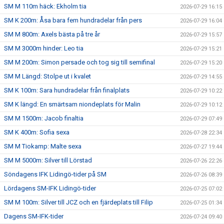
SM M 110m häck: Ekholm tia
2026-07-29 16:15
SM K 200m: Åsa bara fem hundradelar från pers
2026-07-29 16:04
SM M 800m: Axels bästa på tre år
2026-07-29 15:57
SM M 3000m hinder: Leo tia
2026-07-29 15:21
SM M 200m: Simon persade och tog sig till semifinal
2026-07-29 15:20
SM M Längd: Stolpe ut i kvalet
2026-07-29 14:55
SM K 100m: Sara hundradelar från finalplats
2026-07-29 10:22
SM K längd: En smärtsam niondeplats för Malin
2026-07-29 10:12
SM M 1500m: Jacob finaltia
2026-07-29 07:49
SM K 400m: Sofia sexa
2026-07-28 22:34
SM M Tiokamp: Malte sexa
2026-07-27 19:44
SM M 5000m: Silver till Lörstad
2026-07-26 22:26
Söndagens IFK Lidingö-tider på SM
2026-07-26 08:39
Lördagens SM-IFK Lidingö-tider
2026-07-25 07:02
SM M 100m: Silver till JCZ och en fjärdeplats till Filip
2026-07-25 01:34
Dagens SM-IFK-tider
2026-07-24 09:40