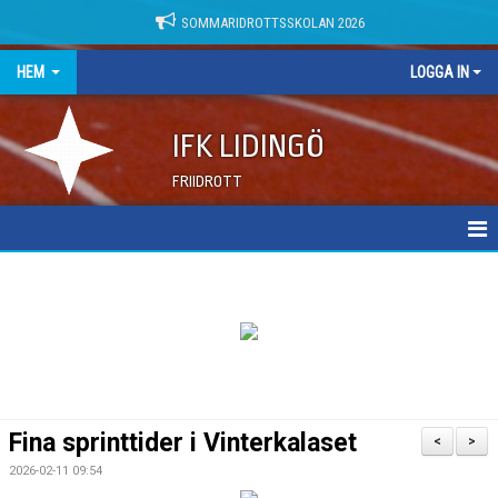
SOMMARIDROTTSSKOLAN 2026
HEM
LOGGA IN
IFK LIDINGÖ
FRIIDROTT
NYHETER
DOKUMENT
Fina sprinttider i Vinterkalaset
<
>
2026-02-11 09:54