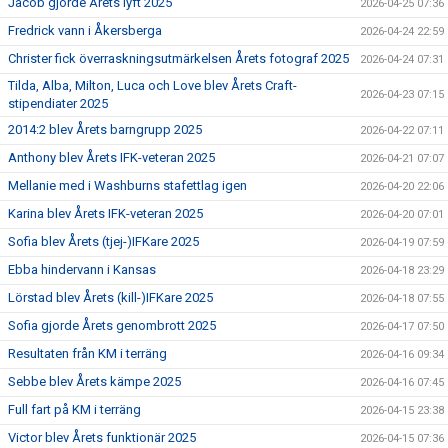
Jacob gjorde Årets lyft 2025
2026-04-25 07:36
Fredrick vann i Åkersberga
2026-04-24 22:59
Christer fick överraskningsutmärkelsen Årets fotograf 2025
2026-04-24 07:31
Tilda, Alba, Milton, Luca och Love blev Årets Craft-
2026-04-23 07:15
stipendiater 2025
2014:2 blev Årets barngrupp 2025
2026-04-22 07:11
Anthony blev Årets IFK-veteran 2025
2026-04-21 07:07
Mellanie med i Washburns stafettlag igen
2026-04-20 22:06
Karina blev Årets IFK-veteran 2025
2026-04-20 07:01
Sofia blev Årets (tjej-)IFKare 2025
2026-04-19 07:59
Ebba hindervann i Kansas
2026-04-18 23:29
Lörstad blev Årets (kill-)IFKare 2025
2026-04-18 07:55
Sofia gjorde Årets genombrott 2025
2026-04-17 07:50
Resultaten från KM i terräng
2026-04-16 09:34
Sebbe blev Årets kämpe 2025
2026-04-16 07:45
Full fart på KM i terräng
2026-04-15 23:38
Victor blev Årets funktionär 2025
2026-04-15 07:36