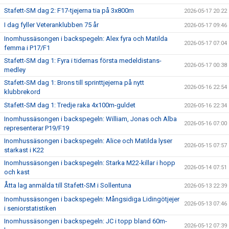
Stafett-SM dag 2: F17-tjejerna tia på 3x800m
2026-05-17 20:22
I dag fyller Veteranklubben 75 år
2026-05-17 09:46
Inomhussäsongen i backspegeln: Alex fyra och Matilda
2026-05-17 07:04
femma i P17/F1
Stafett-SM dag 1: Fyra i tidernas första medeldistans-
2026-05-17 00:38
medley
Stafett-SM dag 1: Brons till sprinttjejerna på nytt
2026-05-16 22:54
klubbrekord
Stafett-SM dag 1: Tredje raka 4x100m-guldet
2026-05-16 22:34
Inomhussäsongen i backspegeln: William, Jonas och Alba
2026-05-16 07:00
representerar P19/F19
Inomhussäsongen i backspegeln: Alice och Matilda lyser
2026-05-15 07:57
starkast i K22
Inomhussäsongen i backspegeln: Starka M22-killar i hopp
2026-05-14 07:51
och kast
Åtta lag anmälda till Stafett-SM i Sollentuna
2026-05-13 22:39
Inomhussäsongen i backspegeln: Mångsidiga Lidingötjejer
2026-05-13 07:46
i seniorstatistiken
Inomhussäsongen i backspegeln: JC i topp bland 60m-
2026-05-12 07:39