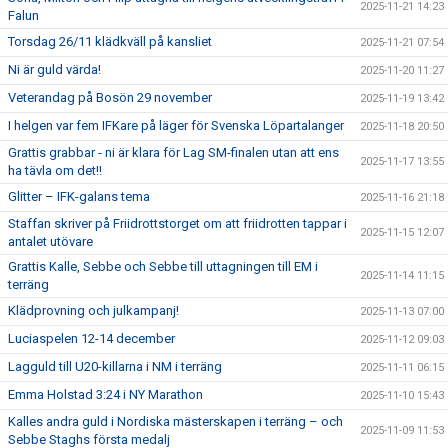
2025-11-21 14:23
Falun
Torsdag 26/11 klädkväll på kansliet
2025-11-21 07:54
Ni är guld värda!
2025-11-20 11:27
Veterandag på Bosön 29 november
2025-11-19 13:42
I helgen var fem IFKare på läger för Svenska Löpartalanger
2025-11-18 20:50
Grattis grabbar - ni är klara för Lag SM-finalen utan att ens
2025-11-17 13:55
ha tävla om det!!
Glitter – IFK-galans tema
2025-11-16 21:18
Staffan skriver på Friidrottstorget om att friidrotten tappar i
2025-11-15 12:07
antalet utövare
Grattis Kalle, Sebbe och Sebbe till uttagningen till EM i
2025-11-14 11:15
terräng
Klädprovning och julkampanj!
2025-11-13 07:00
Luciaspelen 12-14 december
2025-11-12 09:03
Lagguld till U20-killarna i NM i terräng
2025-11-11 06:15
Emma Holstad 3:24 i NY Marathon
2025-11-10 15:43
Kalles andra guld i Nordiska mästerskapen i terräng – och
2025-11-09 11:53
Sebbe Staghs första medalj