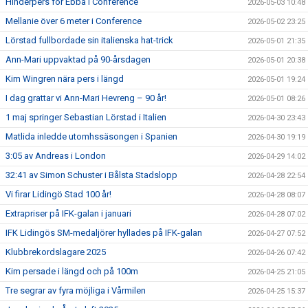
Hinderpers för Ebba i Conference
2026-05-03 10:48
Mellanie över 6 meter i Conference
2026-05-02 23:25
Lörstad fullbordade sin italienska hat-trick
2026-05-01 21:35
Ann-Mari uppvaktad på 90-årsdagen
2026-05-01 20:38
Kim Wingren nära pers i längd
2026-05-01 19:24
I dag grattar vi Ann-Mari Hevreng – 90 år!
2026-05-01 08:26
1 maj springer Sebastian Lörstad i Italien
2026-04-30 23:43
Matlida inledde utomhssäsongen i Spanien
2026-04-30 19:19
3:05 av Andreas i London
2026-04-29 14:02
32:41 av Simon Schuster i Bålsta Stadslopp
2026-04-28 22:54
Vi firar Lidingö Stad 100 år!
2026-04-28 08:07
Extrapriser på IFK-galan i januari
2026-04-28 07:02
IFK Lidingös SM-medaljörer hyllades på IFK-galan
2026-04-27 07:52
Klubbrekordslagare 2025
2026-04-26 07:42
Kim persade i längd och på 100m
2026-04-25 21:05
Tre segrar av fyra möjliga i Vårmilen
2026-04-25 15:37