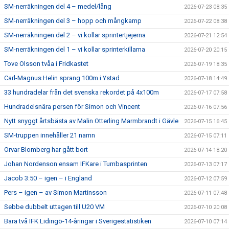
SM-nerräkningen del 4 – medel/lång
2026-07-23 08:35
SM-nerräkningen del 3 – hopp och mångkamp
2026-07-22 08:38
SM-nerräkningen del 2 – vi kollar sprintertjejerna
2026-07-21 12:54
SM-nerräkningen del 1 – vi kollar sprinterkillarna
2026-07-20 20:15
Tove Olsson tvåa i Fridkastet
2026-07-19 18:35
Carl-Magnus Helin sprang 100m i Ystad
2026-07-18 14:49
33 hundradelar från det svenska rekordet på 4x100m
2026-07-17 07:58
Hundradelsnära persen för Simon och Vincent
2026-07-16 07:56
Nytt snyggt årtsbästa av Malin Otterling Marmbrandt i Gävle
2026-07-15 16:45
SM-truppen innehåller 21 namn
2026-07-15 07:11
Orvar Blomberg har gått bort
2026-07-14 18:20
Johan Nordenson ensam IFKare i Tumbasprinten
2026-07-13 07:17
Jacob 3:50 – igen – i England
2026-07-12 07:59
Pers – igen – av Simon Martinsson
2026-07-11 07:48
Sebbe dubbelt uttagen till U20 VM
2026-07-10 20:08
Bara två IFK Lidingö-14-åringar i Sverigestatistiken
2026-07-10 07:14