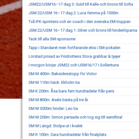
JSM22/USM16–17 dag 3: Guld till Kalle och brons till Sofia
JSM 22/USM 16–17 dag 2: Luca femma på 1500m
Två IFK-sprinters och en coach i den svenska EM-truppen
JSM 22/USM 16–17 dag 1: Silver och brons till hinderlöparna
Tack till alla SM-sponsorer
Tapp i Standaret men fortfarande elva i SM-pokalen
Lörstad prisad av Friidrottens Stora grabbar & tjejer
I morgon börjar JSM22 och USM16/17 i Sollentuna
SM M 400m: Baksidesstopp för Victor
SM M 110m häck: Ekholm tia
SM K 200m: Åsa bara fem hundradelar från pers
SM M 800m: Axels bästa på tre år
SM M 3000m hinder: Leo tia
SM M 200m: Simon persade och tog sig till semifinal
SM M Längd: Stolpe ut i kvalet
SM K 100m: Sara hundradelar från finalplats