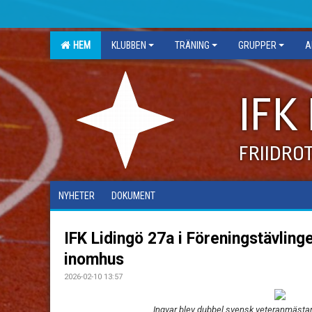
HEM
KLUBBEN
TRÄNING
GRUPPER
A
IFK
FRIIDRO
NYHETER
DOKUMENT
IFK Lidingö 27a i Föreningstävling
inomhus
2026-02-10 13:57
Ingvar blev dubbel svensk veteranmästare