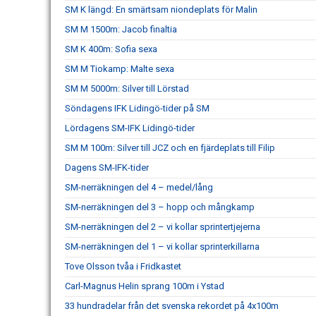
SM K längd: En smärtsam niondeplats för Malin
SM M 1500m: Jacob finaltia
SM K 400m: Sofia sexa
SM M Tiokamp: Malte sexa
SM M 5000m: Silver till Lörstad
Söndagens IFK Lidingö-tider på SM
Lördagens SM-IFK Lidingö-tider
SM M 100m: Silver till JCZ och en fjärdeplats till Filip
Dagens SM-IFK-tider
SM-nerräkningen del 4 – medel/lång
SM-nerräkningen del 3 – hopp och mångkamp
SM-nerräkningen del 2 – vi kollar sprintertjejerna
SM-nerräkningen del 1 – vi kollar sprinterkillarna
Tove Olsson tvåa i Fridkastet
Carl-Magnus Helin sprang 100m i Ystad
33 hundradelar från det svenska rekordet på 4x100m