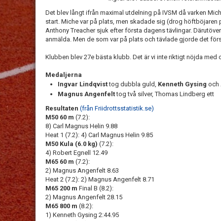
Det blev långt ifrån maximal utdelning på IVSM då varken Mich
start. Miche var på plats, men skadade sig (drog höftböjare
Anthony Treacher sjuk efter första dagens tävlingar. Därutöver 
anmälda. Men de som var på plats och tävlade gjorde det förs
Klubben blev 27e bästa klubb. Det är vi inte riktigt nöjda med oc
Medaljerna
Ingvar Lindqvist
tog dubbla guld,
Kenneth Gysing
och
Magnus Angenfelt
tog två silver, Thomas Lindberg ett
Resultaten
(från Friidrottsstatistik.se)
M50 60 m
(7.2):
8) Carl Magnus Helin 9.88
Heat 1 (7.2): 4) Carl Magnus Helin 9.85
M50 Kula (6.0 kg)
(7.2):
4) Robert Egnell 12.49
M65 60 m
(7.2):
2) Magnus Angenfelt 8.63
Heat 2 (7.2): 2) Magnus Angenfelt 8.71
M65 200 m
Final B (8.2):
2) Magnus Angenfelt 28.15
M65 800 m
(8.2):
1) Kenneth Gysing 2:44.95