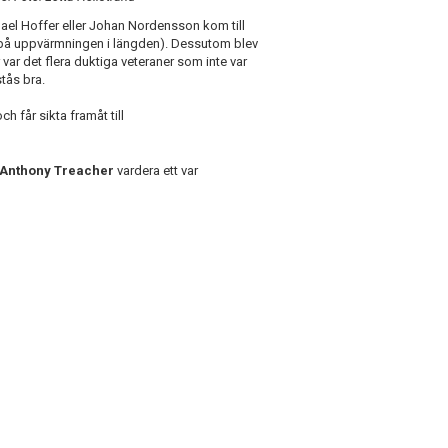
ael Hoffer eller Johan Nordensson kom till
n på uppvärmningen i längden). Dessutom blev
var det flera duktiga veteraner som inte var
tås bra.
h får sikta framåt till
Anthony Treacher
vardera ett var