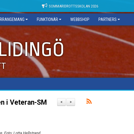
SOMMARIDROTTSSKOLAN 2026
RRANGEMANG
FUNKTIONÄR
WEBBSHOP
PARTNERS
 LIDINGÖ
TT
en i Veteran-SM
<
>
. Foto: Lotta Hellstrand