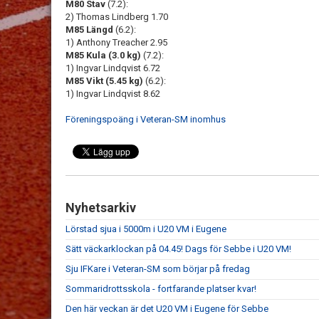
M80 Stav
(7.2):
2) Thomas Lindberg 1.70
M85 Längd
(6.2):
1) Anthony Treacher 2.95
M85 Kula (3.0 kg)
(7.2):
1) Ingvar Lindqvist 6.72
M85 Vikt (5.45 kg)
(6.2):
1) Ingvar Lindqvist 8.62
Föreningspoäng i Veteran-SM inomhus
Nyhetsarkiv
Lörstad sjua i 5000m i U20 VM i Eugene
Sätt väckarklockan på 04.45! Dags för Sebbe i U20 VM!
Sju IFKare i Veteran-SM som börjar på fredag
Sommaridrottsskola - fortfarande platser kvar!
Den här veckan är det U20 VM i Eugene för Sebbe