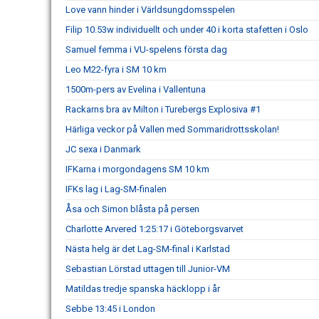
Love vann hinder i Världsungdomsspelen
Filip 10.53w individuellt och under 40 i korta stafetten i Oslo
Samuel femma i VU-spelens första dag
Leo M22-fyra i SM 10 km
1500m-pers av Evelina i Vallentuna
Rackarns bra av Milton i Turebergs Explosiva #1
Härliga veckor på Vallen med Sommaridrottsskolan!
JC sexa i Danmark
IFKarna i morgondagens SM 10 km
IFKs lag i Lag-SM-finalen
Åsa och Simon blåsta på persen
Charlotte Arvered 1:25:17 i Göteborgsvarvet
Nästa helg är det Lag-SM-final i Karlstad
Sebastian Lörstad uttagen till Junior-VM
Matildas tredje spanska häcklopp i år
Sebbe 13:45 i London