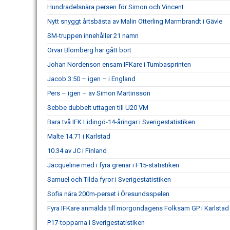
Hundradelsnära persen för Simon och Vincent
Nytt snyggt årtsbästa av Malin Otterling Marmbrandt i Gävle
SM-truppen innehåller 21 namn
Orvar Blomberg har gått bort
Johan Nordenson ensam IFKare i Tumbasprinten
Jacob 3:50 – igen – i England
Pers – igen – av Simon Martinsson
Sebbe dubbelt uttagen till U20 VM
Bara två IFK Lidingö-14-åringar i Sverigestatistiken
Malte 14.71 i Karlstad
10.34 av JC i Finland
Jacqueline med i fyra grenar i F15-statistiken
Samuel och Tilda fyror i Sverigestatistiken
Sofia nära 200m-perset i Öresundsspelen
Fyra IFKare anmälda till morgondagens Folksam GP i Karlstad
P17-topparna i Sverigestatistiken