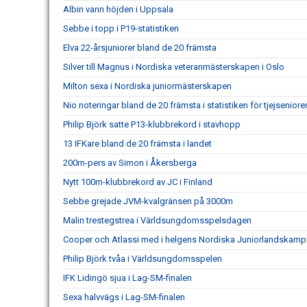
Albin vann höjden i Uppsala
Sebbe i topp i P19-statistiken
Elva 22-årsjuniorer bland de 20 främsta
Silver till Magnus i Nordiska veteranmästerskapen i Oslo
Milton sexa i Nordiska juniormästerskapen
Nio noteringar bland de 20 främsta i statistiken för tjejseniore
Philip Björk satte P13-klubbrekord i stavhopp
13 IFKare bland de 20 främsta i landet
200m-pers av Simon i Åkersberga
Nytt 100m-klubbrekord av JC i Finland
Sebbe grejade JVM-kvalgränsen på 3000m
Malin trestegstrea i Världsungdomsspelsdagen
Cooper och Atlassi med i helgens Nordiska Juniorlandskamp
Philip Björk tvåa i Världsungdomsspelen
IFK Lidingö sjua i Lag-SM-finalen
Sexa halvvägs i Lag-SM-finalen