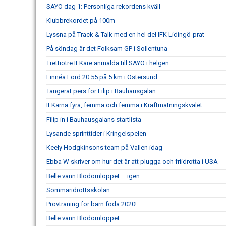
SAYO dag 1: Personliga rekordens kväll
Klubbrekordet på 100m
Lyssna på Track & Talk med en hel del IFK Lidingö-prat
På söndag är det Folksam GP i Sollentuna
Trettiotre IFKare anmälda till SAYO i helgen
Linnéa Lord 20:55 på 5 km i Östersund
Tangerat pers för Filip i Bauhausgalan
IFKarna fyra, femma och femma i Kraftmätningskvalet
Filip in i Bauhausgalans startlista
Lysande sprinttider i Kringelspelen
Keely Hodgkinsons team på Vallen idag
Ebba W skriver om hur det är att plugga och friidrotta i USA
Belle vann Blodomloppet – igen
Sommaridrottsskolan
Provträning för barn föda 2020!
Belle vann Blodomloppet