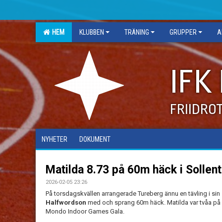
HEM
KLUBBEN
TRÄNING
GRUPPER
A
IFK
FRIIDRO
NYHETER
DOKUMENT
Matilda 8.73 på 60m häck i Sollen
2026-02-05 23:26
På torsdagskvällen arrangerade Tureberg ännu en tävling i sin 
Halfwordson
med och sprang 60m häck. Matilda var tvåa på 8.
Mondo Indoor Games Gala.