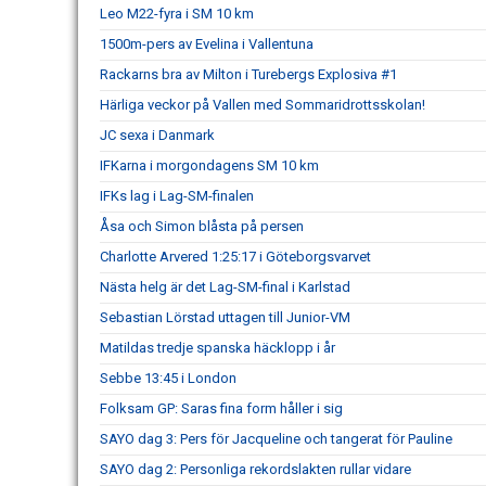
Leo M22-fyra i SM 10 km
1500m-pers av Evelina i Vallentuna
Rackarns bra av Milton i Turebergs Explosiva #1
Härliga veckor på Vallen med Sommaridrottsskolan!
JC sexa i Danmark
IFKarna i morgondagens SM 10 km
IFKs lag i Lag-SM-finalen
Åsa och Simon blåsta på persen
Charlotte Arvered 1:25:17 i Göteborgsvarvet
Nästa helg är det Lag-SM-final i Karlstad
Sebastian Lörstad uttagen till Junior-VM
Matildas tredje spanska häcklopp i år
Sebbe 13:45 i London
Folksam GP: Saras fina form håller i sig
SAYO dag 3: Pers för Jacqueline och tangerat för Pauline
SAYO dag 2: Personliga rekordslakten rullar vidare