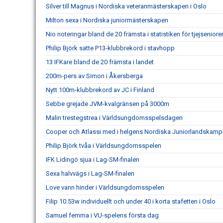
Silver till Magnus i Nordiska veteranmästerskapen i Oslo
Milton sexa i Nordiska juniormästerskapen
Nio noteringar bland de 20 främsta i statistiken för tjejseniore
Philip Björk satte P13-klubbrekord i stavhopp
13 IFKare bland de 20 främsta i landet
200m-pers av Simon i Åkersberga
Nytt 100m-klubbrekord av JC i Finland
Sebbe grejade JVM-kvalgränsen på 3000m
Malin trestegstrea i Världsungdomsspelsdagen
Cooper och Atlassi med i helgens Nordiska Juniorlandskamp
Philip Björk tvåa i Världsungdomsspelen
IFK Lidingö sjua i Lag-SM-finalen
Sexa halvvägs i Lag-SM-finalen
Love vann hinder i Världsungdomsspelen
Filip 10.53w individuellt och under 40 i korta stafetten i Oslo
Samuel femma i VU-spelens första dag