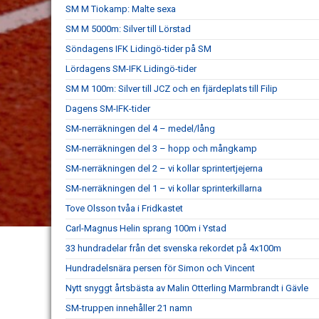
SM M Tiokamp: Malte sexa
SM M 5000m: Silver till Lörstad
Söndagens IFK Lidingö-tider på SM
Lördagens SM-IFK Lidingö-tider
SM M 100m: Silver till JCZ och en fjärdeplats till Filip
Dagens SM-IFK-tider
SM-nerräkningen del 4 – medel/lång
SM-nerräkningen del 3 – hopp och mångkamp
SM-nerräkningen del 2 – vi kollar sprintertjejerna
SM-nerräkningen del 1 – vi kollar sprinterkillarna
Tove Olsson tvåa i Fridkastet
Carl-Magnus Helin sprang 100m i Ystad
33 hundradelar från det svenska rekordet på 4x100m
Hundradelsnära persen för Simon och Vincent
Nytt snyggt årtsbästa av Malin Otterling Marmbrandt i Gävle
SM-truppen innehåller 21 namn