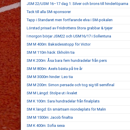
JSM 22/USM 16–17 dag 1: Silver och brons till hinderlöparna
Tack till alla SM-sponsorer
Tapp i Standaret men fortfarande elva i SM-pokalen
Lörstad prisad av Friidrottens Stora grabbar & tjejer
I morgon börjar JSM22 och USM16/17 i Sollentuna
SM M 400m: Baksidesstopp för Victor
SM M 110m häck: Ekholm tia
SM K 200m: Åsa bara fem hundradelar från pers
SM M 800m: Axels bästa på tre år
SM M 3000m hinder: Leo tia
SM M 200m: Simon persade och tog sig till semifinal
SM M Längd: Stolpe ut i kvalet
SM K 100m: Sara hundradelar från finalplats
SM K längd: En smärtsam niondeplats för Malin
SM M 1500m: Jacob finaltia
SM K 400m: Sofia sexa