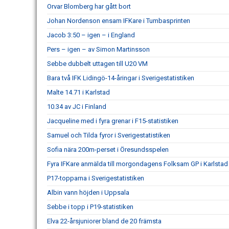
Orvar Blomberg har gått bort
Johan Nordenson ensam IFKare i Tumbasprinten
Jacob 3:50 – igen – i England
Pers – igen – av Simon Martinsson
Sebbe dubbelt uttagen till U20 VM
Bara två IFK Lidingö-14-åringar i Sverigestatistiken
Malte 14.71 i Karlstad
10.34 av JC i Finland
Jacqueline med i fyra grenar i F15-statistiken
Samuel och Tilda fyror i Sverigestatistiken
Sofia nära 200m-perset i Öresundsspelen
Fyra IFKare anmälda till morgondagens Folksam GP i Karlstad
P17-topparna i Sverigestatistiken
Albin vann höjden i Uppsala
Sebbe i topp i P19-statistiken
Elva 22-årsjuniorer bland de 20 främsta