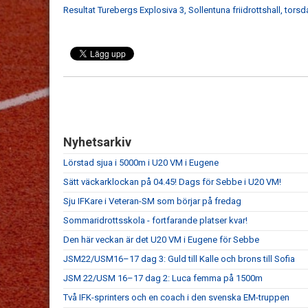
Resultat Turebergs Explosiva 3, Sollentuna friidrottshall, tors
Nyhetsarkiv
Lörstad sjua i 5000m i U20 VM i Eugene
Sätt väckarklockan på 04.45! Dags för Sebbe i U20 VM!
Sju IFKare i Veteran-SM som börjar på fredag
Sommaridrottsskola - fortfarande platser kvar!
Den här veckan är det U20 VM i Eugene för Sebbe
JSM22/USM16–17 dag 3: Guld till Kalle och brons till Sofia
JSM 22/USM 16–17 dag 2: Luca femma på 1500m
Två IFK-sprinters och en coach i den svenska EM-truppen