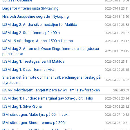
JC tvåa i Österrike
2026-03-12 15:04
Dags för vinterns sista SM-tävling
2026-03-11 23:11
Nils och Jacqueline segrade i Nyköping
2026-03-11 13:20
IJSM dag 2: Andra silvermedaljen för Matilda
2026-03-10 23:33
IJSM dag 2: Sofia femma på 400m
2026-03-10 23:27
IJSM-19-söndagen: Atlassi 1500m-femma
2026-03-10 23:17
IJSM dag 2: Anton och Oscar längdfemma och längdsexa
2026-03-10 23:15
plus kulsexa
IJSM dag 1: Trestegssilver till Matilda
2026-03-09 23:31
IJSM dag 1: Oscar femma i vikt
2026-03-09 23:15
Snart är det årsmöte och här är valberedningens förslag på
2026-03-09 16:02
styrelse mm
IJSM-19-lördagen: Tangerat pers av William i P19-försöken
2026-03-09
IJSM dag 1: Hundradelsmarginal gav 60m-guld till Filip
2026-03-08 23:14
IJSM dag 1: Silver-Sofia
2026-03-08 23:12
ISM-söndagen: Malte fyra på 60m häck!
2026-03-07 10:52
ISM-söndagen: Simon femma på 200m
2026-03-06 10:51