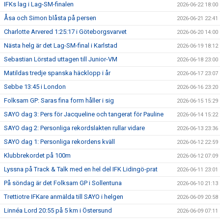
IFKs lag i Lag-SM-finalen
2026-06-22 18:00
Åsa och Simon blåsta på persen
2026-06-21 22:41
Charlotte Arvered 1:25:17 i Göteborgsvarvet
2026-06-20 14:00
Nästa helg är det Lag-SM-final i Karlstad
2026-06-19 18:12
Sebastian Lörstad uttagen till Junior-VM
2026-06-18 23:00
Matildas tredje spanska häcklopp i år
2026-06-17 23:07
Sebbe 13:45 i London
2026-06-16 23:20
Folksam GP: Saras fina form håller i sig
2026-06-15 15:29
SAYO dag 3: Pers för Jacqueline och tangerat för Pauline
2026-06-14 15:22
SAYO dag 2: Personliga rekordslakten rullar vidare
2026-06-13 23:36
SAYO dag 1: Personliga rekordens kväll
2026-06-12 22:59
Klubbrekordet på 100m
2026-06-12 07:09
Lyssna på Track & Talk med en hel del IFK Lidingö-prat
2026-06-11 23:01
På söndag är det Folksam GP i Sollentuna
2026-06-10 21:13
Trettiotre IFKare anmälda till SAYO i helgen
2026-06-09 20:58
Linnéa Lord 20:55 på 5 km i Östersund
2026-06-09 07:11