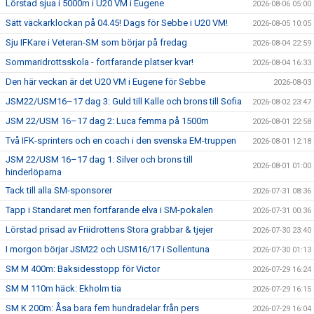
Lörstad sjua i 5000m i U20 VM i Eugene
2026-08-06 05:00
Sätt väckarklockan på 04.45! Dags för Sebbe i U20 VM!
2026-08-05 10:05
Sju IFKare i Veteran-SM som börjar på fredag
2026-08-04 22:59
Sommaridrottsskola - fortfarande platser kvar!
2026-08-04 16:33
Den här veckan är det U20 VM i Eugene för Sebbe
2026-08-03
JSM22/USM16–17 dag 3: Guld till Kalle och brons till Sofia
2026-08-02 23:47
JSM 22/USM 16–17 dag 2: Luca femma på 1500m
2026-08-01 22:58
Två IFK-sprinters och en coach i den svenska EM-truppen
2026-08-01 12:18
JSM 22/USM 16–17 dag 1: Silver och brons till
2026-08-01 01:00
hinderlöparna
Tack till alla SM-sponsorer
2026-07-31 08:36
Tapp i Standaret men fortfarande elva i SM-pokalen
2026-07-31 00:36
Lörstad prisad av Friidrottens Stora grabbar & tjejer
2026-07-30 23:40
I morgon börjar JSM22 och USM16/17 i Sollentuna
2026-07-30 01:13
SM M 400m: Baksidesstopp för Victor
2026-07-29 16:24
SM M 110m häck: Ekholm tia
2026-07-29 16:15
SM K 200m: Åsa bara fem hundradelar från pers
2026-07-29 16:04