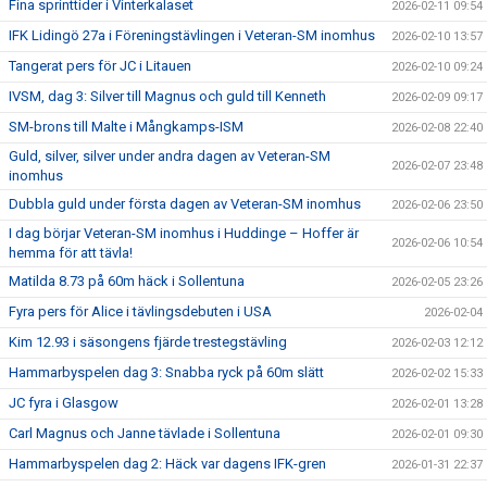
Fina sprinttider i Vinterkalaset
2026-02-11 09:54
IFK Lidingö 27a i Föreningstävlingen i Veteran-SM inomhus
2026-02-10 13:57
Tangerat pers för JC i Litauen
2026-02-10 09:24
IVSM, dag 3: Silver till Magnus och guld till Kenneth
2026-02-09 09:17
SM-brons till Malte i Mångkamps-ISM
2026-02-08 22:40
Guld, silver, silver under andra dagen av Veteran-SM
2026-02-07 23:48
inomhus
Dubbla guld under första dagen av Veteran-SM inomhus
2026-02-06 23:50
I dag börjar Veteran-SM inomhus i Huddinge – Hoffer är
2026-02-06 10:54
hemma för att tävla!
Matilda 8.73 på 60m häck i Sollentuna
2026-02-05 23:26
Fyra pers för Alice i tävlingsdebuten i USA
2026-02-04
Kim 12.93 i säsongens fjärde trestegstävling
2026-02-03 12:12
Hammarbyspelen dag 3: Snabba ryck på 60m slätt
2026-02-02 15:33
JC fyra i Glasgow
2026-02-01 13:28
Carl Magnus och Janne tävlade i Sollentuna
2026-02-01 09:30
Hammarbyspelen dag 2: Häck var dagens IFK-gren
2026-01-31 22:37