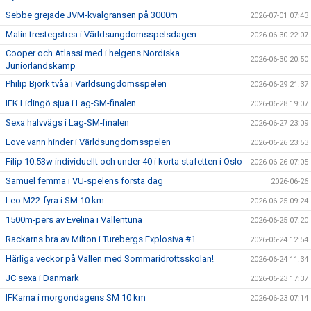
Sebbe grejade JVM-kvalgränsen på 3000m
2026-07-01 07:43
Malin trestegstrea i Världsungdomsspelsdagen
2026-06-30 22:07
Cooper och Atlassi med i helgens Nordiska
2026-06-30 20:50
Juniorlandskamp
Philip Björk tvåa i Världsungdomsspelen
2026-06-29 21:37
IFK Lidingö sjua i Lag-SM-finalen
2026-06-28 19:07
Sexa halvvägs i Lag-SM-finalen
2026-06-27 23:09
Love vann hinder i Världsungdomsspelen
2026-06-26 23:53
Filip 10.53w individuellt och under 40 i korta stafetten i Oslo
2026-06-26 07:05
Samuel femma i VU-spelens första dag
2026-06-26
Leo M22-fyra i SM 10 km
2026-06-25 09:24
1500m-pers av Evelina i Vallentuna
2026-06-25 07:20
Rackarns bra av Milton i Turebergs Explosiva #1
2026-06-24 12:54
Härliga veckor på Vallen med Sommaridrottsskolan!
2026-06-24 11:34
JC sexa i Danmark
2026-06-23 17:37
IFKarna i morgondagens SM 10 km
2026-06-23 07:14