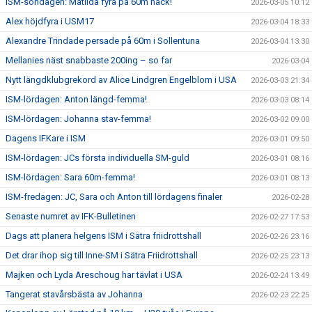
ISM-söndagen: Matilda fyra på 60m häck!
2026-03-05 10:12
Alex höjdfyra i USM17
2026-03-04 18:33
Alexandre Trindade persade på 60m i Sollentuna
2026-03-04 13:30
Mellanies näst snabbaste 200ing – so far
2026-03-04
Nytt längdklubgrekord av Alice Lindgren Engelblom i USA
2026-03-03 21:34
ISM-lördagen: Anton längd-femma!
2026-03-03 08:14
ISM-lördagen: Johanna stav-femma!
2026-03-02 09:00
Dagens IFKare i ISM
2026-03-01 09:50
ISM-lördagen: JCs första individuella SM-guld
2026-03-01 08:16
ISM-lördagen: Sara 60m-femma!
2026-03-01 08:13
ISM-fredagen: JC, Sara och Anton till lördagens finaler
2026-02-28
Senaste numret av IFK-Bulletinen
2026-02-27 17:53
Dags att planera helgens ISM i Sätra friidrottshall
2026-02-26 23:16
Det drar ihop sig till Inne-SM i Sätra Friidrottshall
2026-02-25 23:13
Majken och Lyda Areschoug har tävlat i USA
2026-02-24 13:49
Tangerat stavårsbästa av Johanna
2026-02-23 22:25