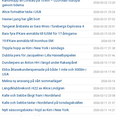
Kanonlopp av Lörstad på 10 km – U20-tvåa i Europa
2026-02-22 12:20
genom tiderna
Alice fortsätter tävla i USA
2026-02-21 23:24
Hasse Ljung har gått bort
2026-02-21 07:02
Tangerat årsbästa av Sara Wiss i Turebergs Explosiva 4
2026-02-20 23:01
Bara fyra IFKare anmälda till IUSM för 17-åringarna
2026-02-19 23:39
19 IFKare anmälda till Inomhus-SM
2026-02-18
Trippla hopp av Kim i New York i söndags
2026-02-17 21:28
Dubbla pers för Jacqueline i Lilla Hässelbyspelen
2026-02-16 07:46
Dunderpers av Anton HH i längd under Rakaspåret
2026-02-15 17:03
Ebba åttasekunderspersade på både 1 mile och 3000m i
2026-02-14 17:40
USA
Melina ny ansvarig på vårt sommarläger!
2026-02-14
Längdklubbrekord i K22 av Alice Lindgren
2026-02-13 23:20
Kalle och Sebbe långt fram i Nordirland
2026-02-12 23:58
Kalle och Sebbe tävlar i Nordirland på torsdagskvällen
2026-02-11 21:57
Nytt säsoongsbästa i höjd av Kim i New York.
2026-02-11 14:21