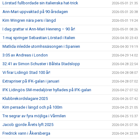
Lörstad fullbordade sin italienska hat-trick
2026-05-01 21:35
Ann-Mari uppvaktad på 90-årsdagen
2026-05-01 20:38
Kim Wingren nära pers i längd
2026-05-01 19:24
I dag grattar vi Ann-Mari Hevreng – 90 år!
2026-05-01 08:26
1 maj springer Sebastian Lörstad i Italien
2026-04-30 23:43
Matlida inledde utomhssäsongen i Spanien
2026-04-30 19:19
3:05 av Andreas i London
2026-04-29 14:02
32:41 av Simon Schuster i Bålsta Stadslopp
2026-04-28 22:54
Vi firar Lidingö Stad 100 år!
2026-04-28 08:07
Extrapriser på IFK-galan i januari
2026-04-28 07:02
IFK Lidingös SM-medaljörer hyllades på IFK-galan
2026-04-27 07:52
Klubbrekordslagare 2025
2026-04-26 07:42
Kim persade i längd och på 100m
2026-04-25 21:05
Tre segrar av fyra möjliga i Vårmilen
2026-04-25 15:37
Jacob gjorde Årets lyft 2025
2026-04-25 07:36
Fredrick vann i Åkersberga
2026-04-24 22:59