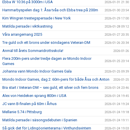
Ebba W 10:36 på 3000m i USA
2026-01-31 21:30
Hammarbyspelen dag 1: Åsa tvåa och Ebba trea på 200m
2026-01-30 23:54
Kim Wingren trestegspersade i New York
2026-01-29 17:00
Matilda persade i viktkastning
2026-01-28 09:12
Våra arrangemang 2025
2026-01-27 20:35
Tre guld och ett brons under söndagens Veteran-DM
2026-01-26 20:34
Anmäl till årets Sommaridrottsskola!
2026-01-26
Flera 200m-pers under tredje dagen av Mondo Indoor
2026-01-25 23:14
Games
Johanna vann Mondo Indoor Games Gala
2026-01-25 09:39
Mondo Indoor Games, dag 2: 60m-pers för både Åsa och Anton
2026-01-25
Bra start i Veteran-DM – sex guld, ett silver och fem brons
2026-01-24 23:46
Alex von Heideken sprang 800m i USA
2026-01-24 19:45
JC vann B-finalen på 60m i Århus
2026-01-24 19:24
Mellanie 5.74 i Pittsburg
2026-01-24 19:18
Matilda persade i säsongsdebuten i Spanien
2026-01-24 19:11
Så gick det för Lidingöorienterarna i Vinthundsvintern
2026-01-24 19:03