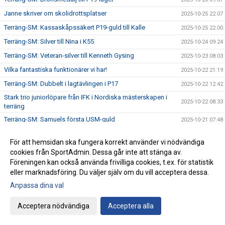
Janne skriver om skolidrottsplatser
2025-10-25 22:07
Terräng-SM: Kassaskåpssäkert P19-guld till Kalle
2025-10-25 22:00
Terräng-SM: Silver till Nina i K55
2025-10-24 09:24
Terräng-SM: Veteran-silver till Kenneth Gysing
2025-10-23 08:03
Vilka fantastiska funktionärer vi har!
2025-10-22 21:19
Terräng-SM: Dubbelt i lagtävlingen i P17
2025-10-22 12:42
Stark trio juniorlöpare från IFK i Nordiska mästerskapen i
2025-10-22 08:33
terräng
Terräng-SM: Samuels första USM-guld
2025-10-21 07:48
Terräng-SM: Trippelseger i P16
2025-10-20 14:35
För att hemsidan ska fungera korrekt använder vi nödvändiga
Terräng-SM: Överlägsen Sebbeseger i P17
2025-10-19 22:34
cookies från SportAdmin. Dessa går inte att stänga av.
Andreas Movin nära att kliva under tretimmarsgränsen i
Föreningen kan också använda frivilliga cookies, t.ex. för statistik
2025-10-18 22:01
Chicago
eller marknadsföring. Du väljer själv om du vill acceptera dessa.
Terräng-SM: Nära, nära senior-SM-guld för Kalle
2025-10-18 21:33
Anpassa dina val
Bästa stafettiden på 2000-talet – och det med två IFKare i
2025-10-17 18:12
laget
Acceptera nödvändiga
Acceptera alla
Trippelpers av Anton i vår kastmångkamp
2025-10-16 14:32