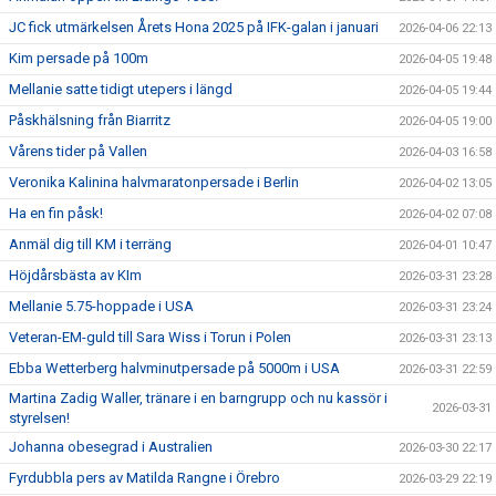
JC fick utmärkelsen Årets Hona 2025 på IFK-galan i januari
2026-04-06 22:13
Kim persade på 100m
2026-04-05 19:48
Mellanie satte tidigt utepers i längd
2026-04-05 19:44
Påskhälsning från Biarritz
2026-04-05 19:00
Vårens tider på Vallen
2026-04-03 16:58
Veronika Kalinina halvmaratonpersade i Berlin
2026-04-02 13:05
Ha en fin påsk!
2026-04-02 07:08
Anmäl dig till KM i terräng
2026-04-01 10:47
Höjdårsbästa av KIm
2026-03-31 23:28
Mellanie 5.75-hoppade i USA
2026-03-31 23:24
Veteran-EM-guld till Sara Wiss i Torun i Polen
2026-03-31 23:13
Ebba Wetterberg halvminutpersade på 5000m i USA
2026-03-31 22:59
Martina Zadig Waller, tränare i en barngrupp och nu kassör i
2026-03-31
styrelsen!
Johanna obesegrad i Australien
2026-03-30 22:17
Fyrdubbla pers av Matilda Rangne i Örebro
2026-03-29 22:19