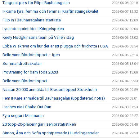
Tangerat pers för Filip i Bauhausgalan
2026-06-08 00:10
IFKarna fyra, femma och femma i Kraftmätningskvalet
2026-06-07 12:32
Filip in i Bauhausgalans startlista
2026-06-07 12:09
Lysande sprinttider i Kringelspelen
2026-06-07 00:04
Keely Hodgkinsons team på Vallen idag
2026-06-06 23:02
Ebba W skriver om hur det är att plugga och friidrotta i USA
2026-06-06 08:54
Belle vann Blodomloppet – igen
2026-06-05 23:14
Sommaridrottsskolan
2026-06-05 13:04
Provträning för barn föda 2020!
2026-06-04 13:00
Belle vann Blodomloppet
2026-06-04 09:33
Nästan 20 000 anmälda till Blodomloppet Stockholm
2026-06-03 09:59
Fem IFKare anmälda till Bauhausgalan (uppdaterad notis)
2026-06-03 08:01
Hannes nia i Shake Out Run
2026-06-03 07:53
Fyra segrar i Minimaran
2026-06-02 22:27
20 topp-20-placeringar i seniorstatistiken
2026-06-02 09:40
Simon, Åsa och Sofia sprintpersade i Huddingespelen
2026-06-01 22:53