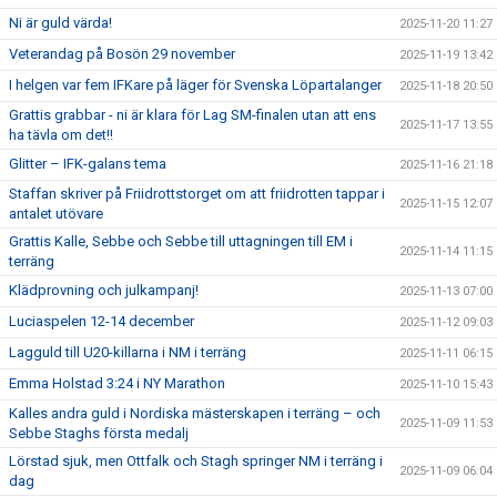
Ni är guld värda!
2025-11-20 11:27
Veterandag på Bosön 29 november
2025-11-19 13:42
I helgen var fem IFKare på läger för Svenska Löpartalanger
2025-11-18 20:50
Grattis grabbar - ni är klara för Lag SM-finalen utan att ens
2025-11-17 13:55
ha tävla om det!!
Glitter – IFK-galans tema
2025-11-16 21:18
Staffan skriver på Friidrottstorget om att friidrotten tappar i
2025-11-15 12:07
antalet utövare
Grattis Kalle, Sebbe och Sebbe till uttagningen till EM i
2025-11-14 11:15
terräng
Klädprovning och julkampanj!
2025-11-13 07:00
Luciaspelen 12-14 december
2025-11-12 09:03
Lagguld till U20-killarna i NM i terräng
2025-11-11 06:15
Emma Holstad 3:24 i NY Marathon
2025-11-10 15:43
Kalles andra guld i Nordiska mästerskapen i terräng – och
2025-11-09 11:53
Sebbe Staghs första medalj
Lörstad sjuk, men Ottfalk och Stagh springer NM i terräng i
2025-11-09 06:04
dag