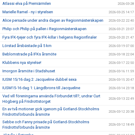
Atlassi elva på Premiärmilen
2026-03-28
Marielle Ramel - ny i styrelsen
2026-03-25 14:17
Alice persade under andra dagen av Regionmästerskapen
2026-03-22 22:40
Philip och Philip på pallen i Regionmästerskapen
2026-03-21 23:07
Fyra IFK-tjejer och fyra IFK-killar i helgens Regionfinaler
2026-03-20 21:47
Lörstad årsbästade på 5 km
2026-03-19 07:00
Beblomstrade på IFKs årsmöte
2026-03-18 22:04
Klubbens nya styrelse!
2026-03-17 22:50
Imorgon årsmöte i Stadshuset
2026-03-16 11:59
IUSM 15/16 dag 2: Jacqueline dubbel sexa
2026-03-15 20:47
IUSM15-16 dag 1: Längdbrons till Jacqueline
2026-03-14 23:18
Vad vill föreningarna använda Förbundet till?, undrar Curt
2026-03-13 22:49
Högberg på Friidrottstorget
En av två motioner gick igenom på Gotland-Stockholms
2026-03-12 20:38
Friidrottsförbunds årsmöte
Sebbe och Fanny prisade på Gotland-Stockholms
2026-03-12 18:49
Friidrottsförbunds årsmöte