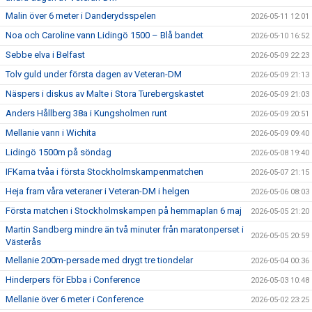
Malin över 6 meter i Danderydsspelen
2026-05-11 12:01
Noa och Caroline vann Lidingö 1500 – Blå bandet
2026-05-10 16:52
Sebbe elva i Belfast
2026-05-09 22:23
Tolv guld under första dagen av Veteran-DM
2026-05-09 21:13
Näspers i diskus av Malte i Stora Turebergskastet
2026-05-09 21:03
Anders Hållberg 38a i Kungsholmen runt
2026-05-09 20:51
Mellanie vann i Wichita
2026-05-09 09:40
Lidingö 1500m på söndag
2026-05-08 19:40
IFKarna tvåa i första Stockholmskampenmatchen
2026-05-07 21:15
Heja fram våra veteraner i Veteran-DM i helgen
2026-05-06 08:03
Första matchen i Stockholmskampen på hemmaplan 6 maj
2026-05-05 21:20
Martin Sandberg mindre än två minuter från maratonperset i
2026-05-05 20:59
Västerås
Mellanie 200m-persade med drygt tre tiondelar
2026-05-04 00:36
Hinderpers för Ebba i Conference
2026-05-03 10:48
Mellanie över 6 meter i Conference
2026-05-02 23:25