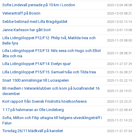
Sofie Lindevall persade på 10 km i London
2025-12-04 08:08
Veteranträff på Bosön
2025-12-03 08:21
Sebbe belönad med Lilla Bragdguldet
2025-12-02 15:14
Janne Karlsson har gått bort
2025-12-01 19:08
Lilla Lidingöloppet P12/F12: Philip två, Matilda trea och
2025-11-29 08:00
Belle fyra
Lilla Lidingöloppet P13/F13: Nils sexa och Hugo och Elliot
2025-11-28 08:31
åtta och nia
Lilla Lidingöloppet P14/F14: Evelyn sjua!
2025-11-27 07:29
Lilla Lidingöloppet P15/F15: Samuel tvåa och Tilda trea
2025-11-26 08:27
Snart 1500 anmälningar till Luciaspelen
2025-11-25 22:19
Bli medlem i Veteranklubben och kom på luciafirandet 16
2025-11-24 19:01
december
Kort rapport från Svensk Friidrotts höstkonferens
2025-11-23 23:21
1:17 på halvmaran av Olle Lindeberg
2025-11-22 08:43
Sofia, Milton och Filip uttagna till helgens utvecklingsträff i
2025-11-21 14:23
Falun
Torsdag 26/11 klädkväll på kansliet
2025-11-21 07:54