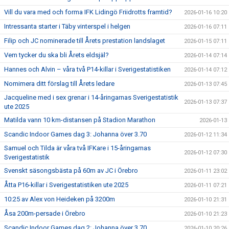
Vill du vara med och forma IFK Lidingö Friidrotts framtid?
2026-01-16 10:20
Intressanta starter i Täby vinterspel i helgen
2026-01-16 07:11
Filip och JC nominerade till Årets prestation landslaget
2026-01-15 07:11
Vem tycker du ska bli Årets eldsjäl?
2026-01-14 07:14
Hannes och Alvin – våra två P14-killar i Sverigestatistiken
2026-01-14 07:12
Nomimera ditt förslag till Årets ledare
2026-01-13 07:45
Jacqueline med i sex grenar i 14-åringarnas Sverigestatistik
2026-01-13 07:37
ute 2025
Matilda vann 10 km-distansen på Stadion Marathon
2026-01-13
Scandic Indoor Games dag 3: Johanna över 3.70
2026-01-12 11:34
Samuel och Tilda är våra två IFKare i 15-åringarnas
2026-01-12 07:30
Sverigestatistik
Svenskt säsongsbästa på 60m av JC i Örebro
2026-01-11 23:02
Åtta P16-killar i Sverigestatistiken ute 2025
2026-01-11 07:21
10:25 av Alex von Heideken på 3200m
2026-01-10 21:31
Åsa 200m-persade i Örebro
2026-01-10 21:23
Scandic Indoor Games dag 2: Johanna över 3.70
2026-01-10 20:26