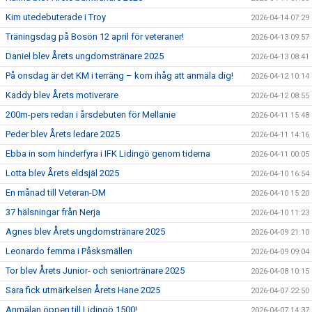
Kim utedebuterade i Troy
2026-04-14 07:29
Träningsdag på Bosön 12 april för veteraner!
2026-04-13 09:57
Daniel blev Årets ungdomstränare 2025
2026-04-13 08:41
På onsdag är det KM i terräng – kom ihåg att anmäla dig!
2026-04-12 10:14
Kaddy blev Årets motiverare
2026-04-12 08:55
200m-pers redan i årsdebuten för Mellanie
2026-04-11 15:48
Peder blev Årets ledare 2025
2026-04-11 14:16
Ebba in som hinderfyra i IFK Lidingö genom tiderna
2026-04-11 00:05
Lotta blev Årets eldsjäl 2025
2026-04-10 16:54
En månad till Veteran-DM
2026-04-10 15:20
37 hälsningar från Nerja
2026-04-10 11:23
Agnes blev Årets ungdomstränare 2025
2026-04-09 21:10
Leonardo femma i Påsksmällen
2026-04-09 09:04
Tor blev Årets Junior- och seniortränare 2025
2026-04-08 10:15
Sara fick utmärkelsen Årets Hane 2025
2026-04-07 22:50
Anmälan öppen till Lidingö 1500!
2026-04-07 14:37