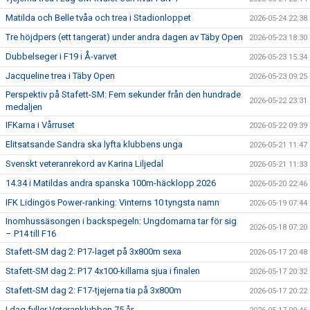
Matilda och Belle tvåa och trea i Stadionloppet
2026-05-24 22:38
Tre höjdpers (ett tangerat) under andra dagen av Täby Open
2026-05-23 18:30
Dubbelseger i F19 i Å-varvet
2026-05-23 15:34
Jacqueline trea i Täby Open
2026-05-23 09:25
Perspektiv på Stafett-SM: Fem sekunder från den hundrade
2026-05-22 23:31
medaljen
IFKarna i Vårruset
2026-05-22 09:39
Elitsatsande Sandra ska lyfta klubbens unga
2026-05-21 11:47
Svenskt veteranrekord av Karina Liljedal
2026-05-21 11:33
14.34 i Matildas andra spanska 100m-häcklopp 2026
2026-05-20 22:46
IFK Lidingös Power-ranking: Vinterns 10 tyngsta namn
2026-05-19 07:44
Inomhussäsongen i backspegeln: Ungdomarna tar för sig
2026-05-18 07:20
– P14 till F16
Stafett-SM dag 2: P17-laget på 3x800m sexa
2026-05-17 20:48
Stafett-SM dag 2: P17 4x100-killarna sjua i finalen
2026-05-17 20:32
Stafett-SM dag 2: F17-tjejerna tia på 3x800m
2026-05-17 20:22
I dag fyller Veteranklubben 75 år