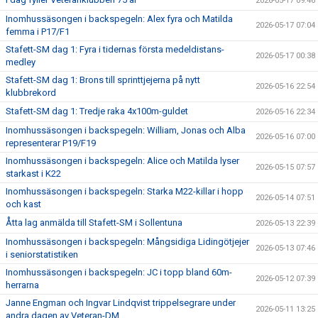
2026-05-17 09:46
Inomhussäsongen i backspegeln: Alex fyra och Matilda
2026-05-17 07:04
femma i P17/F1
Stafett-SM dag 1: Fyra i tidernas första medeldistans-
2026-05-17 00:38
medley
Stafett-SM dag 1: Brons till sprinttjejerna på nytt
2026-05-16 22:54
klubbrekord
Stafett-SM dag 1: Tredje raka 4x100m-guldet
2026-05-16 22:34
Inomhussäsongen i backspegeln: William, Jonas och Alba
2026-05-16 07:00
representerar P19/F19
Inomhussäsongen i backspegeln: Alice och Matilda lyser
2026-05-15 07:57
starkast i K22
Inomhussäsongen i backspegeln: Starka M22-killar i hopp
2026-05-14 07:51
och kast
Åtta lag anmälda till Stafett-SM i Sollentuna
2026-05-13 22:39
Inomhussäsongen i backspegeln: Mångsidiga Lidingötjejer
2026-05-13 07:46
i seniorstatistiken
Inomhussäsongen i backspegeln: JC i topp bland 60m-
2026-05-12 07:39
herrarna
Janne Engman och Ingvar Lindqvist trippelsegrare under
2026-05-11 13:25
andra dagen av Veteran-DM