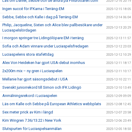
Läs om Daniel, Sebbe och de andra på Friidrottaren.com
2025-12-16 20:19
Ingen succé för IFKarna i Terräng-EM
2025-12-15 18:05
Sebbe, Sebbe och Kalle i dag på Terräng-EM
2025-12-14 06:04
Philip, Jacqueline, Sixten och Alice blev pallbesökare under
2025-12-13 20:29
Luciaspelslördagen
I morgon springer tre Lidingölöpare EM i terräng
2025-12-13 11:57
Sofia och Adam vinnare under Luciaspelsfredagen
2025-12-12 23:03
Luciaspelens stora stafettdag
2025-12-12 10:29
Alex Von Heideken har gjort USA-debut inomhus
2025-12-11 18:17
2x200m mix – ny gren i Luciaspelen
2025-12-11 10:17
Mellanie har gjort säsongsdebut i USA
2025-12-10 22:11
Svenskt juniorrekord till Simon och IFK Lidingö
2025-12-10 13:49
Anmälningsrekord i Luciaspelen
2025-12-09 09:09
Läs om Kalle och Sebbe på European Athletics webbplats
2025-12-08 12:45
Sex meter prick av Kim i längd
2025-12-07 23:58
Kim Wingren 7.36/13.22 i New York
2025-12-06 23:49
Slutspurten för Luciaspelsanmälan
2025-12-05 18:50