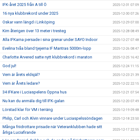
IFK-året 2025 från A till Ö
2025-12-31 07:09
16 nya klubbrekord under 2025
2025-12-30 07:26
Oskar vann längd i Linköping
2025-12-29 07:00
Kim återigen över 13 meter i tresteg
2025-12-28 08:49
Alla IFKarna persade i sina grenar under SAYO Indoor
2025-12-27 07:48
Evelina tvåa bland tjejerna IF Mantras 5000m-lopp
2025-12-26 08:47
Charlotte Arvered satte nytt klubbrekord i maraton
2025-12-25 16:42
God jul!
2025-12-24 11:15
Vem är årets eldsjäl?
2025-12-23 21:39
Vem är Årets ledare?
2025-12-22 22:15
34 IFKare i Luciaspelens Öppna hus
2025-12-21 07:54
Nu kan du anmäla dig till IFK-galan
2025-12-20 07:49
Lörstad klar för VM i terräng
2025-12-19 09:48
Philip, Carl och Alvin vinnare under Luciaspelssöndagen
2025-12-18 23:50
Många friidrottare prisade när Veteranklubben hade sitt
2025-12-17 22:55
årliga Luciafirande