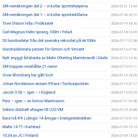
SM-nerräkningen del 2 – vi kollar sprintertjejerna
2026-07-21 12:54
SM-nerräkningen del 1 – vi kollar sprinterkillarna
2026-07-20 20:15
Tove Olsson tvåa i Fridkastet
2026-07-19 18:35
Carl-Magnus Helin sprang 100m i Ystad
2026-07-18 14:49
33 hundradelar från det svenska rekordet på 4x100m
2026-07-17 07:58
Hundradelsnära persen för Simon och Vincent
2026-07-16 07:56
Nytt snyggt årtsbästa av Malin Otterling Marmbrandt i Gävle
2026-07-15 16:45
SM-truppen innehåller 21 namn
2026-07-15 07:11
Orvar Blomberg har gått bort
2026-07-14 18:20
Johan Nordenson ensam IFKare i Tumbasprinten
2026-07-13 07:17
Jacob 3:50 – igen – i England
2026-07-12 07:59
Pers – igen – av Simon Martinsson
2026-07-11 07:48
Sebbe dubbelt uttagen till U20 VM
2026-07-10 20:08
Bara två IFK Lidingö-14-åringar i Sverigestatistiken
2026-07-10 07:14
Malte 14.71 i Karlstad
2026-07-09 13:19
10.34 av JC i Finland
2026-07-09 13:03