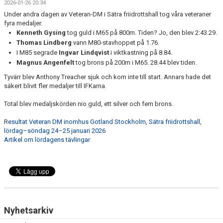
2026-01-26 20:34
Under andra dagen av Veteran-DM i Sätra friidrottshall tog våra veteraner
fyra medaljer.
Kenneth Gysing
tog guld i M65 på 800m. Tiden? Jo, den blev 2:43.29.
Thomas Lindberg
vann M80-stavhoppet på 1.76.
I M85 segrade
Ingvar Lindqvist
i viktkastning på 8.84.
Magnus Angenfelt
tog brons på 200m i M65. 28.44 blev tiden.
Tyvärr blev Anthony Treacher sjuk och kom inte till start. Annars hade det
säkert blivit fler medaljer till IFKarna.
Total blev medaljskörden nio guld, ett silver och fem brons.
R
esultat Veteran DM inomhus Gotland Stockholm, Sätra friidrottshall,
lördag–söndag 24–25 januari 2026
Artikel om lördagens tävlingar
Nyhetsarkiv