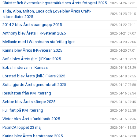
Christer fick överraskningsutmärkelsen Årets fotograf 2025
2026-04-24 07:31
Tilda, Alba, Milton, Luca och Love blev Årets Craft-
2026-04-23 07:15
stipendiater 2025
2014:2 blev Årets barngrupp 2025
2026-04-22 07:11
Anthony blev Årets IFK-veteran 2025
2026-04-21 07:07
Mellanie med i Washburns stafettlag igen
2026-04-20 22:06
Karina blev Årets IFK-veteran 2025
2026-04-20 07:01
Sofia blev Årets (tjej-)IFKare 2025
2026-04-19 07:59
Ebba hindervann i Kansas
2026-04-18 23:29
Lörstad blev Årets (kill-)IFKare 2025
2026-04-18 07:55
Sofia gjorde Årets genombrott 2025
2026-04-17 07:50
Resultaten från KM i terräng
2026-04-16 09:34
Sebbe blev Årets kämpe 2025
2026-04-16 07:45
Full fart på KM i terräng
2026-04-15 23:38
Victor blev Årets funktionär 2025
2026-04-15 07:36
PaprICA loppet 23 maj
2026-04-14 13:53
Karina blev Årets barntränare 2025
2026-04-14 07:30