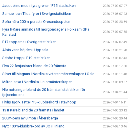
Jacqueline med i fyra grenar i F15-statistiken
2026-07-09 07:07
Samuel och Tilda fyror i Sverigestatistiken
2026-07-08 07:23
Sofia nära 200m-perset i Öresundsspelen
2026-07-07 23:39
Fyra IFKare anmälda till morgondagens Folksam GP i
2026-07-07 07:55
Karlstad
P17-topparna i Sverigestatistiken
2026-07-07 07:49
Albin vann höjden i Uppsala
2026-07-06 21:28
Sebbe i topp i P19-statistiken
2026-07-06 07:43
Elva 22-årsjuniorer bland de 20 främsta
2026-07-05 17:30
Silver till Magnus i Nordiska veteranmästerskapen i Oslo
2026-07-05 11:48
Milton sexa i Nordiska juniormästerskapen
2026-07-05 09:37
Nio noteringar bland de 20 främsta i statistiken för
2026-07-04 21:44
tjejseniorerna
Philip Björk satte P13-klubbrekord i stavhopp
2026-07-04 16:11
13 IFKare bland de 20 främsta i landet
2026-07-03 23:12
200m-pers av Simon i Åkersberga
2026-07-03 20:44
Nytt 100m-klubbrekord av JC i Finland
2026-07-02 13:46