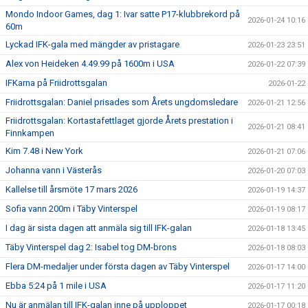
Mondo Indoor Games, dag 1: Ivar satte P17-klubbrekord på
2026-01-24 10:16
60m
Lyckad IFK-gala med mängder av pristagare
2026-01-23 23:51
Alex von Heideken 4.49.99 på 1600m i USA
2026-01-22 07:39
IFKarna på Friidrottsgalan
2026-01-22
Friidrottsgalan: Daniel prisades som Årets ungdomsledare
2026-01-21 12:56
Friidrottsgalan: Kortastafettlaget gjorde Årets prestation i
2026-01-21 08:41
Finnkampen
Kim 7.48 i New York
2026-01-21 07:06
Johanna vann i Västerås
2026-01-20 07:03
Kallelse till årsmöte 17 mars 2026
2026-01-19 14:37
Sofia vann 200m i Täby Vinterspel
2026-01-19 08:17
I dag är sista dagen att anmäla sig till IFK-galan
2026-01-18 13:45
Täby Vinterspel dag 2: Isabel tog DM-brons
2026-01-18 08:03
Flera DM-medaljer under första dagen av Täby Vinterspel
2026-01-17 14:00
Ebba 5:24 på 1 mile i USA
2026-01-17 11:20
Nu är anmälan till IFK-galan inne på upploppet
2026-01-17 00:18