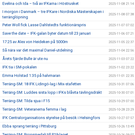
Evelina och Ida – två av IFKarna i Höstrusket
2025-11-08 21:14
I morgon i Danmark – tre IFKare i Nordiska Mästerskapen i
2025-11-08 07:38
terränglöpning
Peter Woll fick Lasse Dahlstedts funktionärspris
2025-11-07 07:02
Save the date – IFK-galan byter datum till 23 januari
2025-11-06 07:21
17:25 av Alex von Heideken på 5000m
2025-11-05 22:37
Så nära var det maximal Daniel-utdelning
2025-11-04 22:56
Årets fjärde Bulle är ute nu
2025-11-03 07:22
IFK tia i SM-pokalen
2025-11-02 23:22
Emma Holstad 1:35 på halvmaran
2025-11-01 22:35
Terräng-SM: 18 IFK Lidingö-lag i Mix-stafetten
2025-10-31 07:06
Terräng-SM: Luddes sista lopp i IFKs blåvita tävlingsdräkt
2025-10-30 07:01
Terräng-SM: Tilda sjua i F15
2025-10-29 07:00
Terräng-SM: Veteranerna femma i lag
2025-10-28 23:29
IFK Centralorganisations styrelse på besök i Helsingfors
2025-10-27 07:57
Ebba sprang terräng i Pittsburg
2025-10-26 13:49
Terräng-SM: Bronsmedalj till P19-laget
2025-10-26 09:07