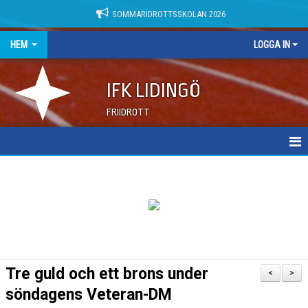
SOMMARIDROTTSSKOLAN 2026
HEM
LOGGA IN
IFK LIDINGÖ
FRIIDROTT
NYHETER
DOKUMENT
Tre guld och ett brons under
<
>
söndagens Veteran-DM