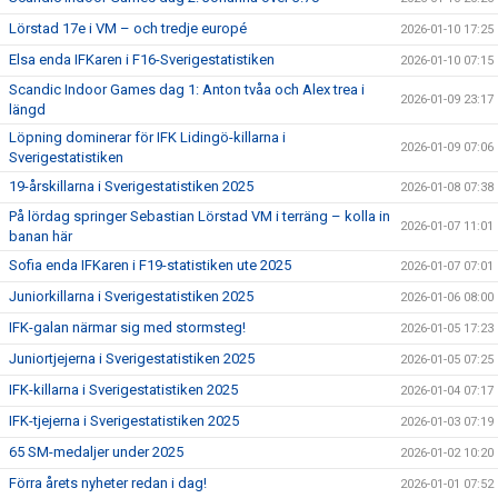
Lörstad 17e i VM – och tredje europé
2026-01-10 17:25
Elsa enda IFKaren i F16-Sverigestatistiken
2026-01-10 07:15
Scandic Indoor Games dag 1: Anton tvåa och Alex trea i
2026-01-09 23:17
längd
Löpning dominerar för IFK Lidingö-killarna i
2026-01-09 07:06
Sverigestatistiken
19-årskillarna i Sverigestatistiken 2025
2026-01-08 07:38
På lördag springer Sebastian Lörstad VM i terräng – kolla in
2026-01-07 11:01
banan här
Sofia enda IFKaren i F19-statistiken ute 2025
2026-01-07 07:01
Juniorkillarna i Sverigestatistiken 2025
2026-01-06 08:00
IFK-galan närmar sig med stormsteg!
2026-01-05 17:23
Juniortjejerna i Sverigestatistiken 2025
2026-01-05 07:25
IFK-killarna i Sverigestatistiken 2025
2026-01-04 07:17
IFK-tjejerna i Sverigestatistiken 2025
2026-01-03 07:19
65 SM-medaljer under 2025
2026-01-02 10:20
Förra årets nyheter redan i dag!
2026-01-01 07:52