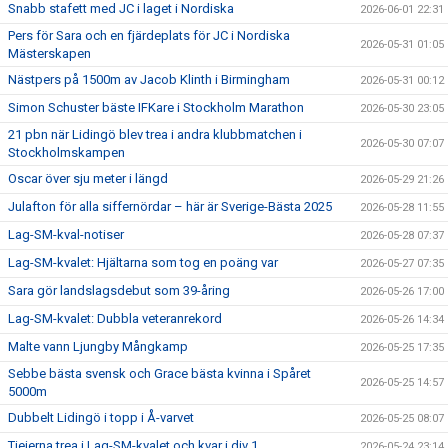
Snabb stafett med JC i laget i Nordiska
2026-06-01 22:31
Pers för Sara och en fjärdeplats för JC i Nordiska
2026-05-31 01:05
Mästerskapen
Nästpers på 1500m av Jacob Klinth i Birmingham
2026-05-31 00:12
Simon Schuster bäste IFKare i Stockholm Marathon
2026-05-30 23:05
21 pbn när Lidingö blev trea i andra klubbmatchen i
2026-05-30 07:07
Stockholmskampen
Oscar över sju meter i längd
2026-05-29 21:26
Julafton för alla siffernördar – här är Sverige-Bästa 2025
2026-05-28 11:55
Lag-SM-kval-notiser
2026-05-28 07:37
Lag-SM-kvalet: Hjältarna som tog en poäng var
2026-05-27 07:35
Sara gör landslagsdebut som 39-åring
2026-05-26 17:00
Lag-SM-kvalet: Dubbla veteranrekord
2026-05-26 14:34
Malte vann Ljungby Mångkamp
2026-05-25 17:35
Sebbe bästa svensk och Grace bästa kvinna i Spåret
2026-05-25 14:57
5000m
Dubbelt Lidingö i topp i Å-varvet
2026-05-25 08:07
Tjejerna trea i Lag-SM-kvalet och kvar i div 1
2026-05-24 23:14