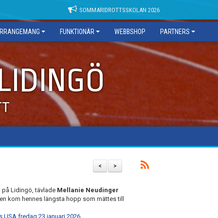
SOMMARIDROTTSSKOLAN 2026
RRANGEMANG
FUNKTIONÄR
WEBBSHOP
PARTNERS
 LIDINGÖ
TT
<
>
på Lidingö, tävlade
Mellanie Neudinger
gen kom hennes längsta hopp som mättes till
as USA fredag 23 januari 2026