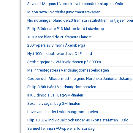
Silver till Magnus i Nordiska veteranmästerskapen i Oslo
Milton sexa i Nordiska juniormästerskapen
Nio noteringar bland de 20 främsta i statistiken för tjejseniore
Philip Björk satte P13-klubbrekord i stavhopp
13 IFKare bland de 20 främsta i landet
200m-pers av Simon i Åkersberga
Nytt 100m-klubbrekord av JC i Finland
Sebbe grejade JVM-kvalgränsen på 3000m
Malin trestegstrea i Världsungdomsspelsdagen
Cooper och Atlassi med i helgens Nordiska Juniorlandskamp
Philip Björk tvåa i Världsungdomsspelen
IFK Lidingö sjua i Lag-SM-finalen
Sexa halvvägs i Lag-SM-finalen
Love vann hinder i Världsungdomsspelen
Filip 10.53w individuellt och under 40 i korta stafetten i Oslo
Samuel femma i VU-spelens första dag