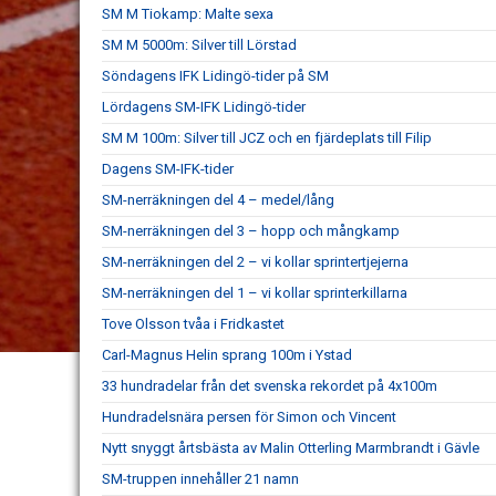
SM M Tiokamp: Malte sexa
SM M 5000m: Silver till Lörstad
Söndagens IFK Lidingö-tider på SM
Lördagens SM-IFK Lidingö-tider
SM M 100m: Silver till JCZ och en fjärdeplats till Filip
Dagens SM-IFK-tider
SM-nerräkningen del 4 – medel/lång
SM-nerräkningen del 3 – hopp och mångkamp
SM-nerräkningen del 2 – vi kollar sprintertjejerna
SM-nerräkningen del 1 – vi kollar sprinterkillarna
Tove Olsson tvåa i Fridkastet
Carl-Magnus Helin sprang 100m i Ystad
33 hundradelar från det svenska rekordet på 4x100m
Hundradelsnära persen för Simon och Vincent
Nytt snyggt årtsbästa av Malin Otterling Marmbrandt i Gävle
SM-truppen innehåller 21 namn