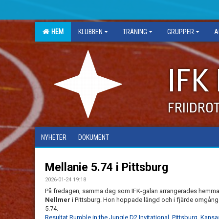
HEM
KLUBBEN
TRÄNING
GRUPPER
A
IFK
FRIIDRO
NYHETER
DOKUMENT
Mellanie 5.74 i Pittsburg
2026-01-24 19:18
På fredagen, samma dag som IFK-galan arrangerades hemma 
Nellmer
i Pittsburg. Hon hoppade längd och i fjärde omgån
5.74.
Resultat Rumble in the Jungle D2 Invitational, Pittsburg, Kans