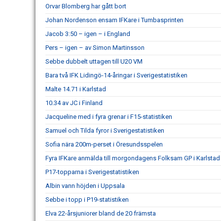
Orvar Blomberg har gått bort
Johan Nordenson ensam IFKare i Tumbasprinten
Jacob 3:50 – igen – i England
Pers – igen – av Simon Martinsson
Sebbe dubbelt uttagen till U20 VM
Bara två IFK Lidingö-14-åringar i Sverigestatistiken
Malte 14.71 i Karlstad
10.34 av JC i Finland
Jacqueline med i fyra grenar i F15-statistiken
Samuel och Tilda fyror i Sverigestatistiken
Sofia nära 200m-perset i Öresundsspelen
Fyra IFKare anmälda till morgondagens Folksam GP i Karlstad
P17-topparna i Sverigestatistiken
Albin vann höjden i Uppsala
Sebbe i topp i P19-statistiken
Elva 22-årsjuniorer bland de 20 främsta