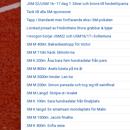
JSM 22/USM 16–17 dag 1: Silver och brons till hinderlöparna
Tack till alla SM-sponsorer
Tapp i Standaret men fortfarande elva i SM-pokalen
Lörstad prisad av Friidrottens Stora grabbar & tjejer
I morgon börjar JSM22 och USM16/17 i Sollentuna
SM M 400m: Baksidesstopp för Victor
SM M 110m häck: Ekholm tia
SM K 200m: Åsa bara fem hundradelar från pers
SM M 800m: Axels bästa på tre år
SM M 3000m hinder: Leo tia
SM M 200m: Simon persade och tog sig till semifinal
SM M Längd: Stolpe ut i kvalet
SM K 100m: Sara hundradelar från finalplats
SM K längd: En smärtsam niondeplats för Malin
SM M 1500m: Jacob finaltia
SM K 400m: Sofia sexa