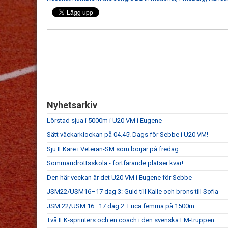
Nyhetsarkiv
Lörstad sjua i 5000m i U20 VM i Eugene
Sätt väckarklockan på 04.45! Dags för Sebbe i U20 VM!
Sju IFKare i Veteran-SM som börjar på fredag
Sommaridrottsskola - fortfarande platser kvar!
Den här veckan är det U20 VM i Eugene för Sebbe
JSM22/USM16–17 dag 3: Guld till Kalle och brons till Sofia
JSM 22/USM 16–17 dag 2: Luca femma på 1500m
Två IFK-sprinters och en coach i den svenska EM-truppen