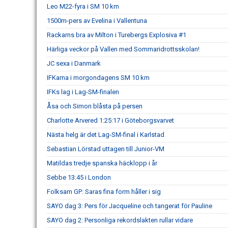
Leo M22-fyra i SM 10 km
1500m-pers av Evelina i Vallentuna
Rackarns bra av Milton i Turebergs Explosiva #1
Härliga veckor på Vallen med Sommaridrottsskolan!
JC sexa i Danmark
IFKarna i morgondagens SM 10 km
IFKs lag i Lag-SM-finalen
Åsa och Simon blåsta på persen
Charlotte Arvered 1:25:17 i Göteborgsvarvet
Nästa helg är det Lag-SM-final i Karlstad
Sebastian Lörstad uttagen till Junior-VM
Matildas tredje spanska häcklopp i år
Sebbe 13:45 i London
Folksam GP: Saras fina form håller i sig
SAYO dag 3: Pers för Jacqueline och tangerat för Pauline
SAYO dag 2: Personliga rekordslakten rullar vidare