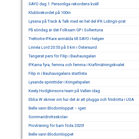
SAYO dag 1: Personliga rekordens kväll
Klubbrekordet på 100m
Lyssna på Track & Talk med en hel del IFK Lidingö-prat
På söndag är det Folksam GP i Sollentuna
Trettiotre IFKare anmälda till SAYO i helgen
Linnéa Lord 20:55 på 5 km i Östersund
Tangerat pers för Filip i Bauhausgalan
IFKarna fyra, femma och femma i Kraftmätningskvalet
Filip in i Bauhausgalans startlista
Lysande sprinttider i Kringelspelen
Keely Hodgkinsons team på Vallen idag
Ebba W skriver om hur det är att plugga och friidrotta i USA
Belle vann Blodomloppet – igen
Sommaridrottsskolan
Provträning för barn föda 2020!
Belle vann Blodomloppet