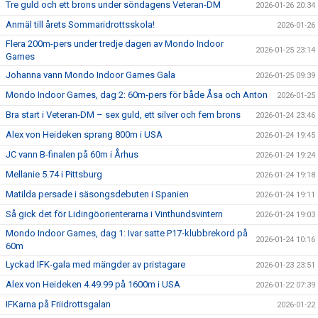
Tre guld och ett brons under söndagens Veteran-DM
2026-01-26 20:34
Anmäl till årets Sommaridrottsskola!
2026-01-26
Flera 200m-pers under tredje dagen av Mondo Indoor
2026-01-25 23:14
Games
Johanna vann Mondo Indoor Games Gala
2026-01-25 09:39
Mondo Indoor Games, dag 2: 60m-pers för både Åsa och Anton
2026-01-25
Bra start i Veteran-DM – sex guld, ett silver och fem brons
2026-01-24 23:46
Alex von Heideken sprang 800m i USA
2026-01-24 19:45
JC vann B-finalen på 60m i Århus
2026-01-24 19:24
Mellanie 5.74 i Pittsburg
2026-01-24 19:18
Matilda persade i säsongsdebuten i Spanien
2026-01-24 19:11
Så gick det för Lidingöorienterarna i Vinthundsvintern
2026-01-24 19:03
Mondo Indoor Games, dag 1: Ivar satte P17-klubbrekord på
2026-01-24 10:16
60m
Lyckad IFK-gala med mängder av pristagare
2026-01-23 23:51
Alex von Heideken 4.49.99 på 1600m i USA
2026-01-22 07:39
IFKarna på Friidrottsgalan
2026-01-22