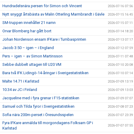
Hundradelsnära persen för Simon och Vincent
2026-07-16 07:56
Nytt snyggt årtsbästa av Malin Otterling Marmbrandt i Gävle
2026-07-15 16:45
SM-truppen innehåller 21 namn
2026-07-15 07:11
Orvar Blomberg har gått bort
2026-07-14 18:20
Johan Nordenson ensam IFKare i Tumbasprinten
2026-07-13 07:17
Jacob 3:50 – igen – i England
2026-07-12 07:59
Pers – igen – av Simon Martinsson
2026-07-11 07:48
Sebbe dubbelt uttagen till U20 VM
2026-07-10 20:08
Bara två IFK Lidingö-14-åringar i Sverigestatistiken
2026-07-10 07:14
Malte 14.71 i Karlstad
2026-07-09 13:19
10.34 av JC i Finland
2026-07-09 13:03
Jacqueline med i fyra grenar i F15-statistiken
2026-07-09 07:07
Samuel och Tilda fyror i Sverigestatistiken
2026-07-08 07:23
Sofia nära 200m-perset i Öresundsspelen
2026-07-07 23:39
Fyra IFKare anmälda till morgondagens Folksam GP i
2026-07-07 07:55
Karlstad