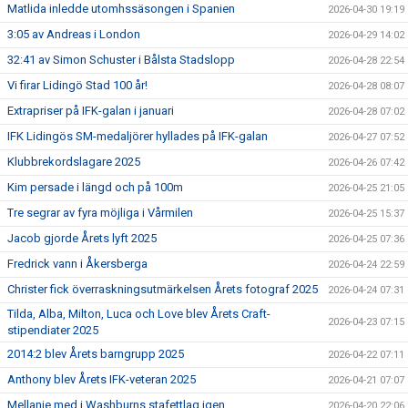
Matlida inledde utomhssäsongen i Spanien
2026-04-30 19:19
3:05 av Andreas i London
2026-04-29 14:02
32:41 av Simon Schuster i Bålsta Stadslopp
2026-04-28 22:54
Vi firar Lidingö Stad 100 år!
2026-04-28 08:07
Extrapriser på IFK-galan i januari
2026-04-28 07:02
IFK Lidingös SM-medaljörer hyllades på IFK-galan
2026-04-27 07:52
Klubbrekordslagare 2025
2026-04-26 07:42
Kim persade i längd och på 100m
2026-04-25 21:05
Tre segrar av fyra möjliga i Vårmilen
2026-04-25 15:37
Jacob gjorde Årets lyft 2025
2026-04-25 07:36
Fredrick vann i Åkersberga
2026-04-24 22:59
Christer fick överraskningsutmärkelsen Årets fotograf 2025
2026-04-24 07:31
Tilda, Alba, Milton, Luca och Love blev Årets Craft-
2026-04-23 07:15
stipendiater 2025
2014:2 blev Årets barngrupp 2025
2026-04-22 07:11
Anthony blev Årets IFK-veteran 2025
2026-04-21 07:07
Mellanie med i Washburns stafettlag igen
2026-04-20 22:06