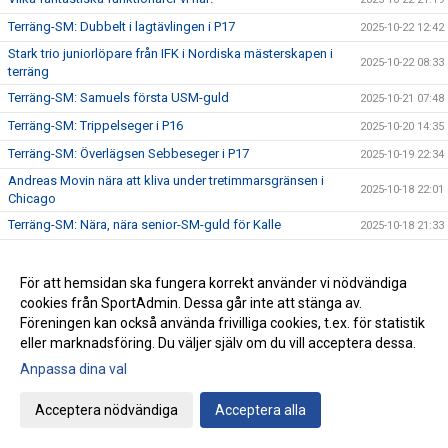
Terräng-SM: Dubbelt i lagtävlingen i P17
2025-10-22 12:42
Stark trio juniorlöpare från IFK i Nordiska mästerskapen i
2025-10-22 08:33
terräng
Terräng-SM: Samuels första USM-guld
2025-10-21 07:48
Terräng-SM: Trippelseger i P16
2025-10-20 14:35
Terräng-SM: Överlägsen Sebbeseger i P17
2025-10-19 22:34
Andreas Movin nära att kliva under tretimmarsgränsen i
2025-10-18 22:01
Chicago
Terräng-SM: Nära, nära senior-SM-guld för Kalle
2025-10-18 21:33
Bästa stafettiden på 2000-talet – och det med två IFKare i
2025-10-17 18:12
laget
För att hemsidan ska fungera korrekt använder vi nödvändiga
Trippelpers av Anton i vår kastmångkamp
2025-10-16 14:32
cookies från SportAdmin. Dessa går inte att stänga av.
Föreningen kan också använda frivilliga cookies, t.ex. för statistik
Ebba 19:02 i 5 km-loppet i Fort Worth i Texas
2025-10-15 08:09
eller marknadsföring. Du väljer själv om du vill acceptera dessa.
Lidingö trea i Klubbkampen
2025-10-14 09:31
Anpassa dina val
Årets medlemsdag genomförd Lördagen den 11:e oktober
2025-10-13 09:10
på Bosön!
Acceptera nödvändiga
Acceptera alla
Fyra guld i Terräng-DM
2025-10-12 09:06