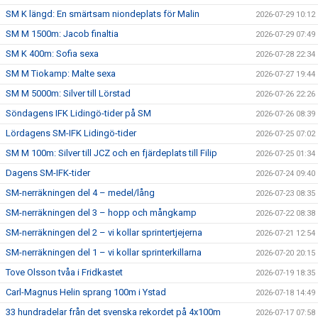
SM K längd: En smärtsam niondeplats för Malin
2026-07-29 10:12
SM M 1500m: Jacob finaltia
2026-07-29 07:49
SM K 400m: Sofia sexa
2026-07-28 22:34
SM M Tiokamp: Malte sexa
2026-07-27 19:44
SM M 5000m: Silver till Lörstad
2026-07-26 22:26
Söndagens IFK Lidingö-tider på SM
2026-07-26 08:39
Lördagens SM-IFK Lidingö-tider
2026-07-25 07:02
SM M 100m: Silver till JCZ och en fjärdeplats till Filip
2026-07-25 01:34
Dagens SM-IFK-tider
2026-07-24 09:40
SM-nerräkningen del 4 – medel/lång
2026-07-23 08:35
SM-nerräkningen del 3 – hopp och mångkamp
2026-07-22 08:38
SM-nerräkningen del 2 – vi kollar sprintertjejerna
2026-07-21 12:54
SM-nerräkningen del 1 – vi kollar sprinterkillarna
2026-07-20 20:15
Tove Olsson tvåa i Fridkastet
2026-07-19 18:35
Carl-Magnus Helin sprang 100m i Ystad
2026-07-18 14:49
33 hundradelar från det svenska rekordet på 4x100m
2026-07-17 07:58