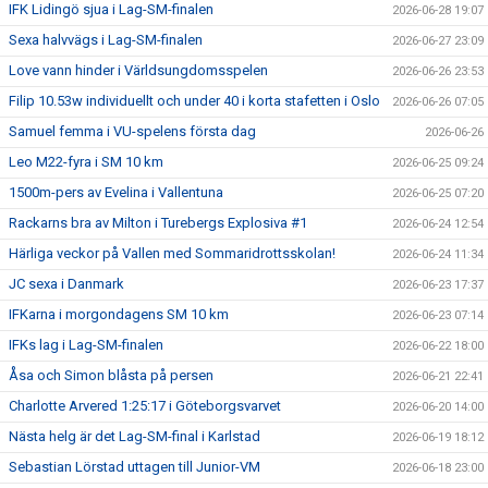
IFK Lidingö sjua i Lag-SM-finalen
2026-06-28 19:07
Sexa halvvägs i Lag-SM-finalen
2026-06-27 23:09
Love vann hinder i Världsungdomsspelen
2026-06-26 23:53
Filip 10.53w individuellt och under 40 i korta stafetten i Oslo
2026-06-26 07:05
Samuel femma i VU-spelens första dag
2026-06-26
Leo M22-fyra i SM 10 km
2026-06-25 09:24
1500m-pers av Evelina i Vallentuna
2026-06-25 07:20
Rackarns bra av Milton i Turebergs Explosiva #1
2026-06-24 12:54
Härliga veckor på Vallen med Sommaridrottsskolan!
2026-06-24 11:34
JC sexa i Danmark
2026-06-23 17:37
IFKarna i morgondagens SM 10 km
2026-06-23 07:14
IFKs lag i Lag-SM-finalen
2026-06-22 18:00
Åsa och Simon blåsta på persen
2026-06-21 22:41
Charlotte Arvered 1:25:17 i Göteborgsvarvet
2026-06-20 14:00
Nästa helg är det Lag-SM-final i Karlstad
2026-06-19 18:12
Sebastian Lörstad uttagen till Junior-VM
2026-06-18 23:00