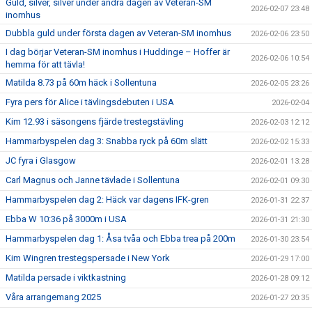
Guld, silver, silver under andra dagen av Veteran-SM
2026-02-07 23:48
inomhus
Dubbla guld under första dagen av Veteran-SM inomhus
2026-02-06 23:50
I dag börjar Veteran-SM inomhus i Huddinge – Hoffer är
2026-02-06 10:54
hemma för att tävla!
Matilda 8.73 på 60m häck i Sollentuna
2026-02-05 23:26
Fyra pers för Alice i tävlingsdebuten i USA
2026-02-04
Kim 12.93 i säsongens fjärde trestegstävling
2026-02-03 12:12
Hammarbyspelen dag 3: Snabba ryck på 60m slätt
2026-02-02 15:33
JC fyra i Glasgow
2026-02-01 13:28
Carl Magnus och Janne tävlade i Sollentuna
2026-02-01 09:30
Hammarbyspelen dag 2: Häck var dagens IFK-gren
2026-01-31 22:37
Ebba W 10:36 på 3000m i USA
2026-01-31 21:30
Hammarbyspelen dag 1: Åsa tvåa och Ebba trea på 200m
2026-01-30 23:54
Kim Wingren trestegspersade i New York
2026-01-29 17:00
Matilda persade i viktkastning
2026-01-28 09:12
Våra arrangemang 2025
2026-01-27 20:35