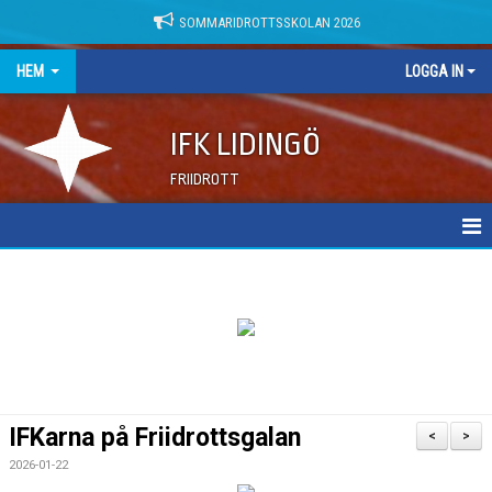
SOMMARIDROTTSSKOLAN 2026
HEM
LOGGA IN
IFK LIDINGÖ
FRIIDROTT
NYHETER
DOKUMENT
IFKarna på Friidrottsgalan
<
>
2026-01-22