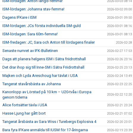
ISM-lördagen: Anton längd-femma!
2026-03-03 08:14
ISM-lördagen: Johanna stav-femma!
2026-03-02 09:00
Dagens IFKare i ISM
2026-03-01 09:50
ISM-lördagen: JCs första individuella SM-guld
2026-03-01 08:16
ISM-lördagen: Sara 60m-femma!
2026-03-01 08:13
ISM-fredagen: JC, Sara och Anton till lördagens finaler
2026-02-28
Senaste numret av IFK-Bulletinen
2026-02-27 17:53
Dags att planera helgens ISM i Sätra friidrottshall
2026-02-26 23:16
Det drar ihop sig till Inne-SM i Sätra Friidrottshall
2026-02-25 23:13
Majken och Lyda Areschoug har tävlat i USA
2026-02-24 13:49
Tangerat stavårsbästa av Johanna
2026-02-23 22:25
Kanonlopp av Lörstad på 10 km – U20-tvåa i Europa
2026-02-22 12:20
genom tiderna
Alice fortsätter tävla i USA
2026-02-21 23:24
Hasse Ljung har gått bort
2026-02-21 07:02
Tangerat årsbästa av Sara Wiss i Turebergs Explosiva 4
2026-02-20 23:01
Bara fyra IFKare anmälda till IUSM för 17-åringarna
2026-02-19 23:39