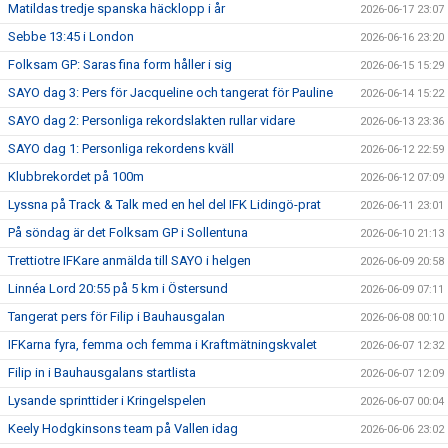
Matildas tredje spanska häcklopp i år
2026-06-17 23:07
Sebbe 13:45 i London
2026-06-16 23:20
Folksam GP: Saras fina form håller i sig
2026-06-15 15:29
SAYO dag 3: Pers för Jacqueline och tangerat för Pauline
2026-06-14 15:22
SAYO dag 2: Personliga rekordslakten rullar vidare
2026-06-13 23:36
SAYO dag 1: Personliga rekordens kväll
2026-06-12 22:59
Klubbrekordet på 100m
2026-06-12 07:09
Lyssna på Track & Talk med en hel del IFK Lidingö-prat
2026-06-11 23:01
På söndag är det Folksam GP i Sollentuna
2026-06-10 21:13
Trettiotre IFKare anmälda till SAYO i helgen
2026-06-09 20:58
Linnéa Lord 20:55 på 5 km i Östersund
2026-06-09 07:11
Tangerat pers för Filip i Bauhausgalan
2026-06-08 00:10
IFKarna fyra, femma och femma i Kraftmätningskvalet
2026-06-07 12:32
Filip in i Bauhausgalans startlista
2026-06-07 12:09
Lysande sprinttider i Kringelspelen
2026-06-07 00:04
Keely Hodgkinsons team på Vallen idag
2026-06-06 23:02