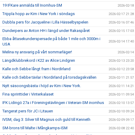
19 IFKare anmälda till Inomhus-SM
2026-02-18
Trippla hopp av Kim i New York i söndags
2026-02-17 21:28
Dubbla pers för Jacqueline i Lilla Hässelbyspelen
2026-02-16 07:46
Dunderpers av Anton HH i längd under Rakaspåret
2026-02-15 17:03
Ebba åttasekunderspersade på både 1 mile och 3000m i
2026-02-14 17:40
USA
Melina ny ansvarig på vårt sommarläger!
2026-02-14
Längdklubbrekord i K22 av Alice Lindgren
2026-02-13 23:20
Kalle och Sebbe långt fram i Nordirland
2026-02-12 23:58
Kalle och Sebbe tävlar i Nordirland på torsdagskvällen
2026-02-11 21:57
Nytt säsoongsbästa i höjd av Kim i New York.
2026-02-11 14:21
Fina sprinttider i Vinterkalaset
2026-02-11 09:54
IFK Lidingö 27a i Föreningstävlingen i Veteran-SM inomhus
2026-02-10 13:57
Tangerat pers för JC i Litauen
2026-02-10 09:24
IVSM, dag 3: Silver till Magnus och guld till Kenneth
2026-02-09 09:17
SM-brons till Malte i Mångkamps-ISM
2026-02-08 22:40