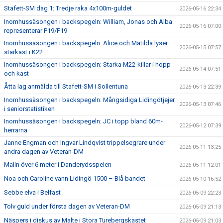
Stafett-SM dag 1: Tredje raka 4x100m-guldet
2026-05-16 22:34
Inomhussäsongen i backspegeln: William, Jonas och Alba
2026-05-16 07:00
representerar P19/F19
Inomhussäsongen i backspegeln: Alice och Matilda lyser
2026-05-15 07:57
starkast i K22
Inomhussäsongen i backspegeln: Starka M22-killar i hopp
2026-05-14 07:51
och kast
Åtta lag anmälda till Stafett-SM i Sollentuna
2026-05-13 22:39
Inomhussäsongen i backspegeln: Mångsidiga Lidingötjejer
2026-05-13 07:46
i seniorstatistiken
Inomhussäsongen i backspegeln: JC i topp bland 60m-
2026-05-12 07:39
herrarna
Janne Engman och Ingvar Lindqvist trippelsegrare under
2026-05-11 13:25
andra dagen av Veteran-DM
Malin över 6 meter i Danderydsspelen
2026-05-11 12:01
Noa och Caroline vann Lidingö 1500 – Blå bandet
2026-05-10 16:52
Sebbe elva i Belfast
2026-05-09 22:23
Tolv guld under första dagen av Veteran-DM
2026-05-09 21:13
Näspers i diskus av Malte i Stora Turebergskastet
2026-05-09 21:03