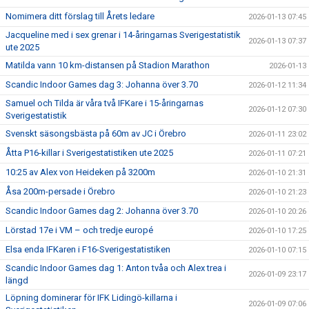
Nomimera ditt förslag till Årets ledare
2026-01-13 07:45
Jacqueline med i sex grenar i 14-åringarnas Sverigestatistik
2026-01-13 07:37
ute 2025
Matilda vann 10 km-distansen på Stadion Marathon
2026-01-13
Scandic Indoor Games dag 3: Johanna över 3.70
2026-01-12 11:34
Samuel och Tilda är våra två IFKare i 15-åringarnas
2026-01-12 07:30
Sverigestatistik
Svenskt säsongsbästa på 60m av JC i Örebro
2026-01-11 23:02
Åtta P16-killar i Sverigestatistiken ute 2025
2026-01-11 07:21
10:25 av Alex von Heideken på 3200m
2026-01-10 21:31
Åsa 200m-persade i Örebro
2026-01-10 21:23
Scandic Indoor Games dag 2: Johanna över 3.70
2026-01-10 20:26
Lörstad 17e i VM – och tredje europé
2026-01-10 17:25
Elsa enda IFKaren i F16-Sverigestatistiken
2026-01-10 07:15
Scandic Indoor Games dag 1: Anton tvåa och Alex trea i
2026-01-09 23:17
längd
Löpning dominerar för IFK Lidingö-killarna i
2026-01-09 07:06