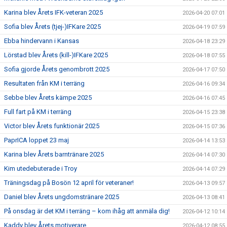
Karina blev Årets IFK-veteran 2025
2026-04-20 07:01
Sofia blev Årets (tjej-)IFKare 2025
2026-04-19 07:59
Ebba hindervann i Kansas
2026-04-18 23:29
Lörstad blev Årets (kill-)IFKare 2025
2026-04-18 07:55
Sofia gjorde Årets genombrott 2025
2026-04-17 07:50
Resultaten från KM i terräng
2026-04-16 09:34
Sebbe blev Årets kämpe 2025
2026-04-16 07:45
Full fart på KM i terräng
2026-04-15 23:38
Victor blev Årets funktionär 2025
2026-04-15 07:36
PaprICA loppet 23 maj
2026-04-14 13:53
Karina blev Årets barntränare 2025
2026-04-14 07:30
Kim utedebuterade i Troy
2026-04-14 07:29
Träningsdag på Bosön 12 april för veteraner!
2026-04-13 09:57
Daniel blev Årets ungdomstränare 2025
2026-04-13 08:41
På onsdag är det KM i terräng – kom ihåg att anmäla dig!
2026-04-12 10:14
Kaddy blev Årets motiverare
2026-04-12 08:55