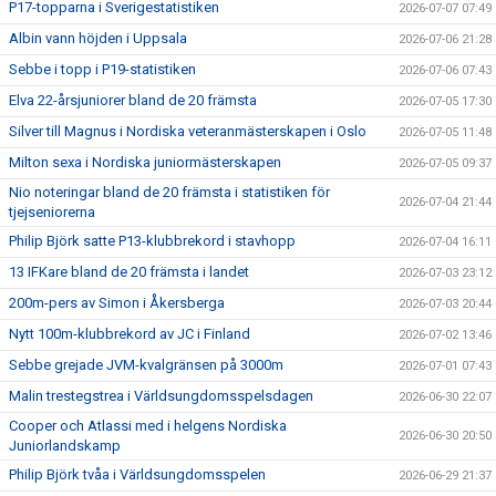
P17-topparna i Sverigestatistiken
2026-07-07 07:49
Albin vann höjden i Uppsala
2026-07-06 21:28
Sebbe i topp i P19-statistiken
2026-07-06 07:43
Elva 22-årsjuniorer bland de 20 främsta
2026-07-05 17:30
Silver till Magnus i Nordiska veteranmästerskapen i Oslo
2026-07-05 11:48
Milton sexa i Nordiska juniormästerskapen
2026-07-05 09:37
Nio noteringar bland de 20 främsta i statistiken för
2026-07-04 21:44
tjejseniorerna
Philip Björk satte P13-klubbrekord i stavhopp
2026-07-04 16:11
13 IFKare bland de 20 främsta i landet
2026-07-03 23:12
200m-pers av Simon i Åkersberga
2026-07-03 20:44
Nytt 100m-klubbrekord av JC i Finland
2026-07-02 13:46
Sebbe grejade JVM-kvalgränsen på 3000m
2026-07-01 07:43
Malin trestegstrea i Världsungdomsspelsdagen
2026-06-30 22:07
Cooper och Atlassi med i helgens Nordiska
2026-06-30 20:50
Juniorlandskamp
Philip Björk tvåa i Världsungdomsspelen
2026-06-29 21:37