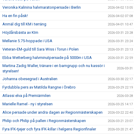
Veronika Kalinina halvmaratonpersade i Berlin
2026-04-02 13:05
Ha en fin påsk!
2026-04-02 07:08
Anmäl dig till KM i terräng
2026-04-01 10:47
Höjdårsbästa av KIm
2026-03-31 23:28
Mellanie 5.75-hoppade i USA
2026-03-31 23:24
Veteran-EM-guld till Sara Wiss i Torun i Polen
2026-03-31 23:13
Ebba Wetterberg halvminutpersade på 5000m i USA
2026-03-31 22:59
Martina Zadig Waller, tränare i en barngrupp och nu kassör i
2026-03-31
styrelsen!
Johanna obesegrad i Australien
2026-03-30 22:17
Fyrdubbla pers av Matilda Rangne i Örebro
2026-03-29 22:19
Atlassi elva på Premiärmilen
2026-03-28
Marielle Ramel - ny i styrelsen
2026-03-25 14:17
Alice persade under andra dagen av Regionmästerskapen
2026-03-22 22:40
Philip och Philip på pallen i Regionmästerskapen
2026-03-21 23:07
Fyra IFK-tjejer och fyra IFK-killar i helgens Regionfinaler
2026-03-20 21:47