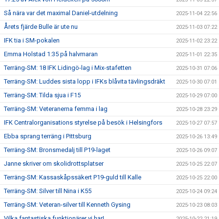
Så nära var det maximal Daniel-utdelning
2025-11-04 22:56
Årets fjärde Bulle är ute nu
2025-11-03 07:22
IFK tia i SM-pokalen
2025-11-02 23:22
Emma Holstad 1:35 på halvmaran
2025-11-01 22:35
Terräng-SM: 18 IFK Lidingö-lag i Mix-stafetten
2025-10-31 07:06
Terräng-SM: Luddes sista lopp i IFKs blåvita tävlingsdräkt
2025-10-30 07:01
Terräng-SM: Tilda sjua i F15
2025-10-29 07:00
Terräng-SM: Veteranerna femma i lag
2025-10-28 23:29
IFK Centralorganisations styrelse på besök i Helsingfors
2025-10-27 07:57
Ebba sprang terräng i Pittsburg
2025-10-26 13:49
Terräng-SM: Bronsmedalj till P19-laget
2025-10-26 09:07
Janne skriver om skolidrottsplatser
2025-10-25 22:07
Terräng-SM: Kassaskåpssäkert P19-guld till Kalle
2025-10-25 22:00
Terräng-SM: Silver till Nina i K55
2025-10-24 09:24
Terräng-SM: Veteran-silver till Kenneth Gysing
2025-10-23 08:03
Vilka fantastiska funktionärer vi har!
2025-10-22 21:19