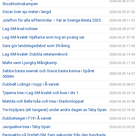
2026-05-30 07:07
Stockholmskampen
Oscar över sju meter i längd
2026-05-29 21:26
Julafton för alla siffernördar – här är Sverige-Bästa 2025
2026-05-28 11:55
Lag-SM-kval-notiser
2026-05-28 07:37
Lag-SM-kvalet: Hjältarna som tog en poäng var
2026-05-27 07:35
Sara gör landslagsdebut som 39-åring
2026-05-26 17:00
Lag-SM-kvalet: Dubbla veteranrekord
2026-05-26 14:34
Malte vann Ljungby Mångkamp
2026-05-25 17:35
Sebbe bästa svensk och Grace bästa kvinna i Spåret
2026-05-25 14:57
5000m
Dubbelt Lidingö i topp i Å-varvet
2026-05-25 08:07
Tjejerna trea i Lag-SM-kvalet och kvar i div 1
2026-05-24 23:14
Matilda och Belle tvåa och trea i Stadionloppet
2026-05-24 22:38
Tre höjdpers (ett tangerat) under andra dagen av Täby Open
2026-05-23 18:30
Dubbelseger i F19 i Å-varvet
2026-05-23 15:34
Jacqueline trea i Täby Open
2026-05-23 09:25
Perspektiv på Stafett-SM: Fem sekunder från den hundrade