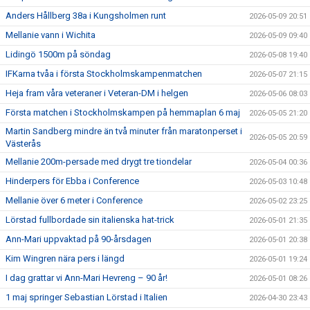
Anders Hållberg 38a i Kungsholmen runt
2026-05-09 20:51
Mellanie vann i Wichita
2026-05-09 09:40
Lidingö 1500m på söndag
2026-05-08 19:40
IFKarna tvåa i första Stockholmskampenmatchen
2026-05-07 21:15
Heja fram våra veteraner i Veteran-DM i helgen
2026-05-06 08:03
Första matchen i Stockholmskampen på hemmaplan 6 maj
2026-05-05 21:20
Martin Sandberg mindre än två minuter från maratonperset i
2026-05-05 20:59
Västerås
Mellanie 200m-persade med drygt tre tiondelar
2026-05-04 00:36
Hinderpers för Ebba i Conference
2026-05-03 10:48
Mellanie över 6 meter i Conference
2026-05-02 23:25
Lörstad fullbordade sin italienska hat-trick
2026-05-01 21:35
Ann-Mari uppvaktad på 90-årsdagen
2026-05-01 20:38
Kim Wingren nära pers i längd
2026-05-01 19:24
I dag grattar vi Ann-Mari Hevreng – 90 år!
2026-05-01 08:26
1 maj springer Sebastian Lörstad i Italien
2026-04-30 23:43