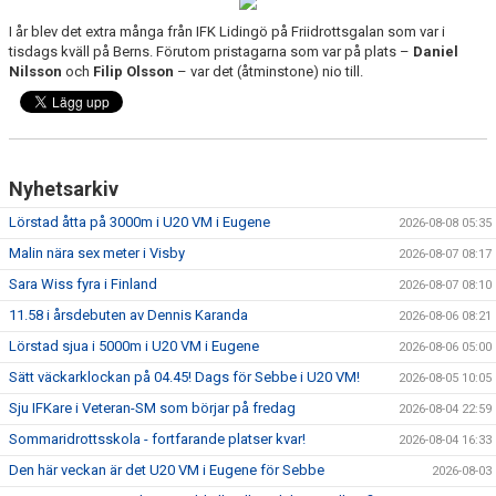
I år blev det extra många från IFK Lidingö på Friidrottsgalan som var i
tisdags kväll på Berns. Förutom pristagarna som var på plats –
Daniel
Nilsson
och
Filip Olsson
– var det (åtminstone) nio till.
Nyhetsarkiv
Lörstad åtta på 3000m i U20 VM i Eugene
2026-08-08 05:35
Malin nära sex meter i Visby
2026-08-07 08:17
Sara Wiss fyra i Finland
2026-08-07 08:10
11.58 i årsdebuten av Dennis Karanda
2026-08-06 08:21
Lörstad sjua i 5000m i U20 VM i Eugene
2026-08-06 05:00
Sätt väckarklockan på 04.45! Dags för Sebbe i U20 VM!
2026-08-05 10:05
Sju IFKare i Veteran-SM som börjar på fredag
2026-08-04 22:59
Sommaridrottsskola - fortfarande platser kvar!
2026-08-04 16:33
Den här veckan är det U20 VM i Eugene för Sebbe
2026-08-03