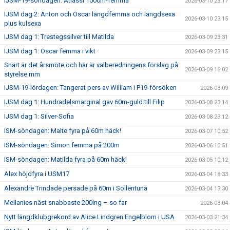
IJSM-19-söndagen: Atlassi 1500m-femma
2026-03-10 23:17
IJSM dag 2: Anton och Oscar längdfemma och längdsexa
2026-03-10 23:15
plus kulsexa
IJSM dag 1: Trestegssilver till Matilda
2026-03-09 23:31
IJSM dag 1: Oscar femma i vikt
2026-03-09 23:15
Snart är det årsmöte och här är valberedningens förslag på
2026-03-09 16:02
styrelse mm
IJSM-19-lördagen: Tangerat pers av William i P19-försöken
2026-03-09
IJSM dag 1: Hundradelsmarginal gav 60m-guld till Filip
2026-03-08 23:14
IJSM dag 1: Silver-Sofia
2026-03-08 23:12
ISM-söndagen: Malte fyra på 60m häck!
2026-03-07 10:52
ISM-söndagen: Simon femma på 200m
2026-03-06 10:51
ISM-söndagen: Matilda fyra på 60m häck!
2026-03-05 10:12
Alex höjdfyra i USM17
2026-03-04 18:33
Alexandre Trindade persade på 60m i Sollentuna
2026-03-04 13:30
Mellanies näst snabbaste 200ing – so far
2026-03-04
Nytt längdklubgrekord av Alice Lindgren Engelblom i USA
2026-03-03 21:34