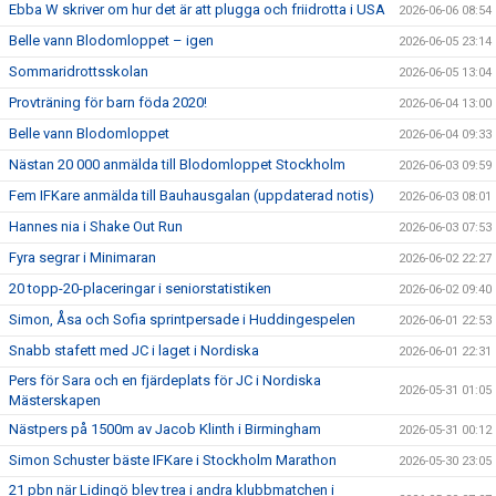
Ebba W skriver om hur det är att plugga och friidrotta i USA
2026-06-06 08:54
Belle vann Blodomloppet – igen
2026-06-05 23:14
Sommaridrottsskolan
2026-06-05 13:04
Provträning för barn föda 2020!
2026-06-04 13:00
Belle vann Blodomloppet
2026-06-04 09:33
Nästan 20 000 anmälda till Blodomloppet Stockholm
2026-06-03 09:59
Fem IFKare anmälda till Bauhausgalan (uppdaterad notis)
2026-06-03 08:01
Hannes nia i Shake Out Run
2026-06-03 07:53
Fyra segrar i Minimaran
2026-06-02 22:27
20 topp-20-placeringar i seniorstatistiken
2026-06-02 09:40
Simon, Åsa och Sofia sprintpersade i Huddingespelen
2026-06-01 22:53
Snabb stafett med JC i laget i Nordiska
2026-06-01 22:31
Pers för Sara och en fjärdeplats för JC i Nordiska
2026-05-31 01:05
Mästerskapen
Nästpers på 1500m av Jacob Klinth i Birmingham
2026-05-31 00:12
Simon Schuster bäste IFKare i Stockholm Marathon
2026-05-30 23:05
21 pbn när Lidingö blev trea i andra klubbmatchen i