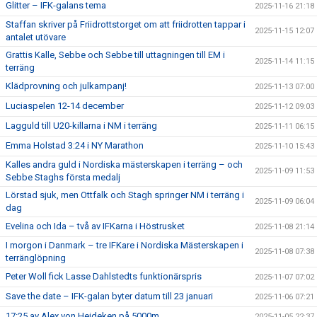
Glitter – IFK-galans tema
2025-11-16 21:18
Staffan skriver på Friidrottstorget om att friidrotten tappar i
2025-11-15 12:07
antalet utövare
Grattis Kalle, Sebbe och Sebbe till uttagningen till EM i
2025-11-14 11:15
terräng
Klädprovning och julkampanj!
2025-11-13 07:00
Luciaspelen 12-14 december
2025-11-12 09:03
Lagguld till U20-killarna i NM i terräng
2025-11-11 06:15
Emma Holstad 3:24 i NY Marathon
2025-11-10 15:43
Kalles andra guld i Nordiska mästerskapen i terräng – och
2025-11-09 11:53
Sebbe Staghs första medalj
Lörstad sjuk, men Ottfalk och Stagh springer NM i terräng i
2025-11-09 06:04
dag
Evelina och Ida – två av IFKarna i Höstrusket
2025-11-08 21:14
I morgon i Danmark – tre IFKare i Nordiska Mästerskapen i
2025-11-08 07:38
terränglöpning
Peter Woll fick Lasse Dahlstedts funktionärspris
2025-11-07 07:02
Save the date – IFK-galan byter datum till 23 januari
2025-11-06 07:21
17:25 av Alex von Heideken på 5000m
2025-11-05 22:37