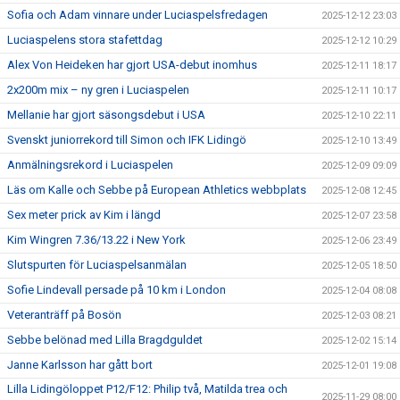
Sofia och Adam vinnare under Luciaspelsfredagen
2025-12-12 23:03
Luciaspelens stora stafettdag
2025-12-12 10:29
Alex Von Heideken har gjort USA-debut inomhus
2025-12-11 18:17
2x200m mix – ny gren i Luciaspelen
2025-12-11 10:17
Mellanie har gjort säsongsdebut i USA
2025-12-10 22:11
Svenskt juniorrekord till Simon och IFK Lidingö
2025-12-10 13:49
Anmälningsrekord i Luciaspelen
2025-12-09 09:09
Läs om Kalle och Sebbe på European Athletics webbplats
2025-12-08 12:45
Sex meter prick av Kim i längd
2025-12-07 23:58
Kim Wingren 7.36/13.22 i New York
2025-12-06 23:49
Slutspurten för Luciaspelsanmälan
2025-12-05 18:50
Sofie Lindevall persade på 10 km i London
2025-12-04 08:08
Veteranträff på Bosön
2025-12-03 08:21
Sebbe belönad med Lilla Bragdguldet
2025-12-02 15:14
Janne Karlsson har gått bort
2025-12-01 19:08
Lilla Lidingöloppet P12/F12: Philip två, Matilda trea och
2025-11-29 08:00