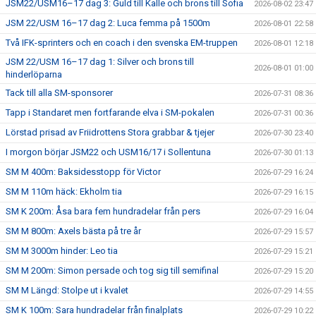
JSM22/USM16–17 dag 3: Guld till Kalle och brons till Sofia
2026-08-02 23:47
JSM 22/USM 16–17 dag 2: Luca femma på 1500m
2026-08-01 22:58
Två IFK-sprinters och en coach i den svenska EM-truppen
2026-08-01 12:18
JSM 22/USM 16–17 dag 1: Silver och brons till
2026-08-01 01:00
hinderlöparna
Tack till alla SM-sponsorer
2026-07-31 08:36
Tapp i Standaret men fortfarande elva i SM-pokalen
2026-07-31 00:36
Lörstad prisad av Friidrottens Stora grabbar & tjejer
2026-07-30 23:40
I morgon börjar JSM22 och USM16/17 i Sollentuna
2026-07-30 01:13
SM M 400m: Baksidesstopp för Victor
2026-07-29 16:24
SM M 110m häck: Ekholm tia
2026-07-29 16:15
SM K 200m: Åsa bara fem hundradelar från pers
2026-07-29 16:04
SM M 800m: Axels bästa på tre år
2026-07-29 15:57
SM M 3000m hinder: Leo tia
2026-07-29 15:21
SM M 200m: Simon persade och tog sig till semifinal
2026-07-29 15:20
SM M Längd: Stolpe ut i kvalet
2026-07-29 14:55
SM K 100m: Sara hundradelar från finalplats
2026-07-29 10:22