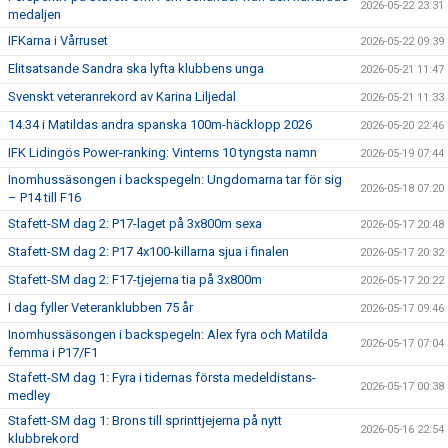
2026-05-22 23:31
medaljen
IFKarna i Vårruset
2026-05-22 09:39
Elitsatsande Sandra ska lyfta klubbens unga
2026-05-21 11:47
Svenskt veteranrekord av Karina Liljedal
2026-05-21 11:33
14.34 i Matildas andra spanska 100m-häcklopp 2026
2026-05-20 22:46
IFK Lidingös Power-ranking: Vinterns 10 tyngsta namn
2026-05-19 07:44
Inomhussäsongen i backspegeln: Ungdomarna tar för sig
2026-05-18 07:20
– P14 till F16
Stafett-SM dag 2: P17-laget på 3x800m sexa
2026-05-17 20:48
Stafett-SM dag 2: P17 4x100-killarna sjua i finalen
2026-05-17 20:32
Stafett-SM dag 2: F17-tjejerna tia på 3x800m
2026-05-17 20:22
I dag fyller Veteranklubben 75 år
2026-05-17 09:46
Inomhussäsongen i backspegeln: Alex fyra och Matilda
2026-05-17 07:04
femma i P17/F1
Stafett-SM dag 1: Fyra i tidernas första medeldistans-
2026-05-17 00:38
medley
Stafett-SM dag 1: Brons till sprinttjejerna på nytt
2026-05-16 22:54
klubbrekord