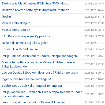
Evelina tvåa bland tjejerna IF Mantras 5000m-lopp
2025-12-26 08:47
Charlotte Arvered satte nytt klubbrekord i maraton
2025-12-25 16:42
God jul!
2025-12-24 11:15
Vem är årets eldsjäl?
2025-12-23 21:39
Vem är Årets ledare?
2025-12-22 22:15
34 IFKare i Luciaspelens Öppna hus
2025-12-21 07:54
Nu kan du anmäla dig till IFK-galan
2025-12-20 07:49
Lörstad klar för VM i terräng
2025-12-19 09:48
Philip, Carl och Alvin vinnare under Luciaspelssöndagen
2025-12-18 23:50
Många friidrottare prisade när Veteranklubben hade sitt
2025-12-17 22:55
årliga Luciafirande
Läs om Daniel, Sebbe och de andra på Friidrottaren.com
2025-12-16 20:19
Ingen succé för IFKarna i Terräng-EM
2025-12-15 18:05
Sebbe, Sebbe och Kalle i dag på Terräng-EM
2025-12-14 06:04
Philip, Jacqueline, Sixten och Alice blev pallbesökare under
2025-12-13 20:29
Luciaspelslördagen
I morgon springer tre Lidingölöpare EM i terräng
2025-12-13 11:57