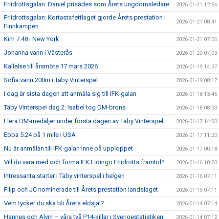
Friidrottsgalan: Daniel prisades som Årets ungdomsledare
2026-01-21 12:56
Friidrottsgalan: Kortastafettlaget gjorde Årets prestation i
2026-01-21 08:41
Finnkampen
Kim 7.48 i New York
2026-01-21 07:06
Johanna vann i Västerås
2026-01-20 07:03
Kallelse till årsmöte 17 mars 2026
2026-01-19 14:37
Sofia vann 200m i Täby Vinterspel
2026-01-19 08:17
I dag är sista dagen att anmäla sig till IFK-galan
2026-01-18 13:45
Täby Vinterspel dag 2: Isabel tog DM-brons
2026-01-18 08:03
Flera DM-medaljer under första dagen av Täby Vinterspel
2026-01-17 14:00
Ebba 5:24 på 1 mile i USA
2026-01-17 11:20
Nu är anmälan till IFK-galan inne på upploppet
2026-01-17 00:18
Vill du vara med och forma IFK Lidingö Friidrotts framtid?
2026-01-16 10:20
Intressanta starter i Täby vinterspel i helgen
2026-01-16 07:11
Filip och JC nominerade till Årets prestation landslaget
2026-01-15 07:11
Vem tycker du ska bli Årets eldsjäl?
2026-01-14 07:14
Hannes och Alvin – våra två P14-killar i Sverigestatistiken
2026-01-14 07:12