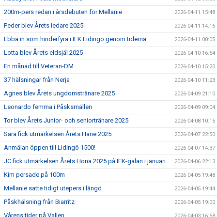
200m-pers redan i årsdebuten för Mellanie
2026-04-11 15:48
Peder blev Årets ledare 2025
2026-04-11 14:16
Ebba in som hinderfyra i IFK Lidingö genom tiderna
2026-04-11 00:05
Lotta blev Årets eldsjäl 2025
2026-04-10 16:54
En månad till Veteran-DM
2026-04-10 15:20
37 hälsningar från Nerja
2026-04-10 11:23
Agnes blev Årets ungdomstränare 2025
2026-04-09 21:10
Leonardo femma i Påsksmällen
2026-04-09 09:04
Tor blev Årets Junior- och seniortränare 2025
2026-04-08 10:15
Sara fick utmärkelsen Årets Hane 2025
2026-04-07 22:50
Anmälan öppen till Lidingö 1500!
2026-04-07 14:37
JC fick utmärkelsen Årets Hona 2025 på IFK-galan i januari
2026-04-06 22:13
Kim persade på 100m
2026-04-05 19:48
Mellanie satte tidigt utepers i längd
2026-04-05 19:44
Påskhälsning från Biarritz
2026-04-05 19:00
Vårens tider på Vallen
2026-04-03 16:58