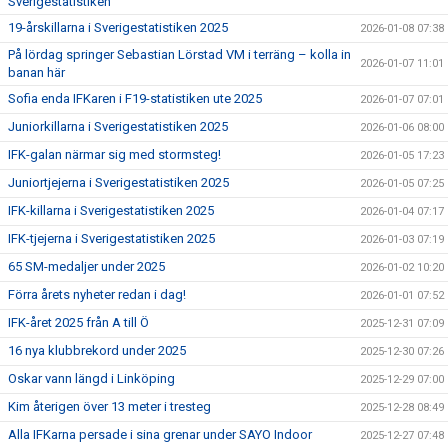
Sverigestatistiken
19-årskillarna i Sverigestatistiken 2025
2026-01-08 07:38
På lördag springer Sebastian Lörstad VM i terräng – kolla in
2026-01-07 11:01
banan här
Sofia enda IFKaren i F19-statistiken ute 2025
2026-01-07 07:01
Juniorkillarna i Sverigestatistiken 2025
2026-01-06 08:00
IFK-galan närmar sig med stormsteg!
2026-01-05 17:23
Juniortjejerna i Sverigestatistiken 2025
2026-01-05 07:25
IFK-killarna i Sverigestatistiken 2025
2026-01-04 07:17
IFK-tjejerna i Sverigestatistiken 2025
2026-01-03 07:19
65 SM-medaljer under 2025
2026-01-02 10:20
Förra årets nyheter redan i dag!
2026-01-01 07:52
IFK-året 2025 från A till Ö
2025-12-31 07:09
16 nya klubbrekord under 2025
2025-12-30 07:26
Oskar vann längd i Linköping
2025-12-29 07:00
Kim återigen över 13 meter i tresteg
2025-12-28 08:49
Alla IFKarna persade i sina grenar under SAYO Indoor
2025-12-27 07:48