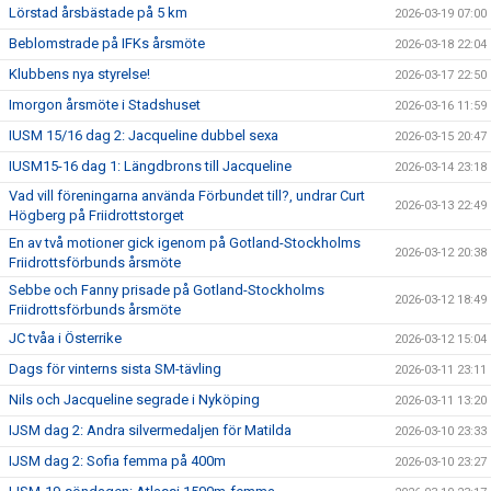
Lörstad årsbästade på 5 km
2026-03-19 07:00
Beblomstrade på IFKs årsmöte
2026-03-18 22:04
Klubbens nya styrelse!
2026-03-17 22:50
Imorgon årsmöte i Stadshuset
2026-03-16 11:59
IUSM 15/16 dag 2: Jacqueline dubbel sexa
2026-03-15 20:47
IUSM15-16 dag 1: Längdbrons till Jacqueline
2026-03-14 23:18
Vad vill föreningarna använda Förbundet till?, undrar Curt
2026-03-13 22:49
Högberg på Friidrottstorget
En av två motioner gick igenom på Gotland-Stockholms
2026-03-12 20:38
Friidrottsförbunds årsmöte
Sebbe och Fanny prisade på Gotland-Stockholms
2026-03-12 18:49
Friidrottsförbunds årsmöte
JC tvåa i Österrike
2026-03-12 15:04
Dags för vinterns sista SM-tävling
2026-03-11 23:11
Nils och Jacqueline segrade i Nyköping
2026-03-11 13:20
IJSM dag 2: Andra silvermedaljen för Matilda
2026-03-10 23:33
IJSM dag 2: Sofia femma på 400m
2026-03-10 23:27