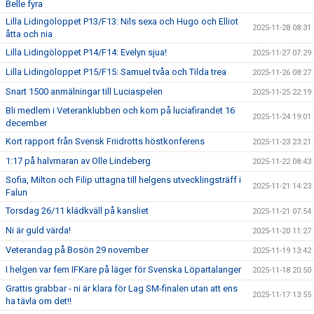
Belle fyra
Lilla Lidingöloppet P13/F13: Nils sexa och Hugo och Elliot
2025-11-28 08:31
åtta och nia
Lilla Lidingöloppet P14/F14: Evelyn sjua!
2025-11-27 07:29
Lilla Lidingöloppet P15/F15: Samuel tvåa och Tilda trea
2025-11-26 08:27
Snart 1500 anmälningar till Luciaspelen
2025-11-25 22:19
Bli medlem i Veteranklubben och kom på luciafirandet 16
2025-11-24 19:01
december
Kort rapport från Svensk Friidrotts höstkonferens
2025-11-23 23:21
1:17 på halvmaran av Olle Lindeberg
2025-11-22 08:43
Sofia, Milton och Filip uttagna till helgens utvecklingsträff i
2025-11-21 14:23
Falun
Torsdag 26/11 klädkväll på kansliet
2025-11-21 07:54
Ni är guld värda!
2025-11-20 11:27
Veterandag på Bosön 29 november
2025-11-19 13:42
I helgen var fem IFKare på läger för Svenska Löpartalanger
2025-11-18 20:50
Grattis grabbar - ni är klara för Lag SM-finalen utan att ens
2025-11-17 13:55
ha tävla om det!!