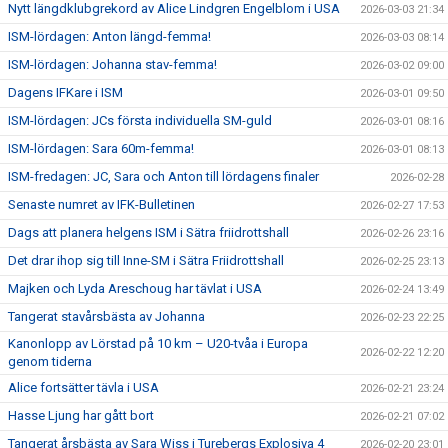
Nytt längdklubgrekord av Alice Lindgren Engelblom i USA
2026-03-03 21:34
ISM-lördagen: Anton längd-femma!
2026-03-03 08:14
ISM-lördagen: Johanna stav-femma!
2026-03-02 09:00
Dagens IFKare i ISM
2026-03-01 09:50
ISM-lördagen: JCs första individuella SM-guld
2026-03-01 08:16
ISM-lördagen: Sara 60m-femma!
2026-03-01 08:13
ISM-fredagen: JC, Sara och Anton till lördagens finaler
2026-02-28
Senaste numret av IFK-Bulletinen
2026-02-27 17:53
Dags att planera helgens ISM i Sätra friidrottshall
2026-02-26 23:16
Det drar ihop sig till Inne-SM i Sätra Friidrottshall
2026-02-25 23:13
Majken och Lyda Areschoug har tävlat i USA
2026-02-24 13:49
Tangerat stavårsbästa av Johanna
2026-02-23 22:25
Kanonlopp av Lörstad på 10 km – U20-tvåa i Europa
2026-02-22 12:20
genom tiderna
Alice fortsätter tävla i USA
2026-02-21 23:24
Hasse Ljung har gått bort
2026-02-21 07:02
Tangerat årsbästa av Sara Wiss i Turebergs Explosiva 4
2026-02-20 23:01