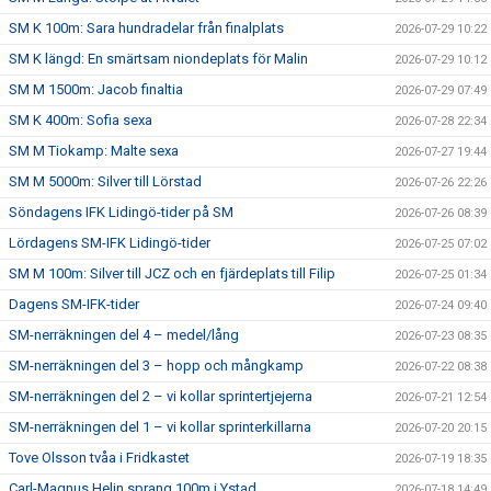
SM K 100m: Sara hundradelar från finalplats
2026-07-29 10:22
SM K längd: En smärtsam niondeplats för Malin
2026-07-29 10:12
SM M 1500m: Jacob finaltia
2026-07-29 07:49
SM K 400m: Sofia sexa
2026-07-28 22:34
SM M Tiokamp: Malte sexa
2026-07-27 19:44
SM M 5000m: Silver till Lörstad
2026-07-26 22:26
Söndagens IFK Lidingö-tider på SM
2026-07-26 08:39
Lördagens SM-IFK Lidingö-tider
2026-07-25 07:02
SM M 100m: Silver till JCZ och en fjärdeplats till Filip
2026-07-25 01:34
Dagens SM-IFK-tider
2026-07-24 09:40
SM-nerräkningen del 4 – medel/lång
2026-07-23 08:35
SM-nerräkningen del 3 – hopp och mångkamp
2026-07-22 08:38
SM-nerräkningen del 2 – vi kollar sprintertjejerna
2026-07-21 12:54
SM-nerräkningen del 1 – vi kollar sprinterkillarna
2026-07-20 20:15
Tove Olsson tvåa i Fridkastet
2026-07-19 18:35
Carl-Magnus Helin sprang 100m i Ystad
2026-07-18 14:49