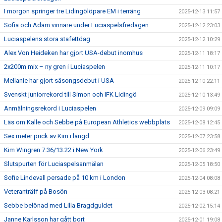
I morgon springer tre Lidingölöpare EM i terräng
2025-12-13 11:57
Sofia och Adam vinnare under Luciaspelsfredagen
2025-12-12 23:03
Luciaspelens stora stafettdag
2025-12-12 10:29
Alex Von Heideken har gjort USA-debut inomhus
2025-12-11 18:17
2x200m mix – ny gren i Luciaspelen
2025-12-11 10:17
Mellanie har gjort säsongsdebut i USA
2025-12-10 22:11
Svenskt juniorrekord till Simon och IFK Lidingö
2025-12-10 13:49
Anmälningsrekord i Luciaspelen
2025-12-09 09:09
Läs om Kalle och Sebbe på European Athletics webbplats
2025-12-08 12:45
Sex meter prick av Kim i längd
2025-12-07 23:58
Kim Wingren 7.36/13.22 i New York
2025-12-06 23:49
Slutspurten för Luciaspelsanmälan
2025-12-05 18:50
Sofie Lindevall persade på 10 km i London
2025-12-04 08:08
Veteranträff på Bosön
2025-12-03 08:21
Sebbe belönad med Lilla Bragdguldet
2025-12-02 15:14
Janne Karlsson har gått bort
2025-12-01 19:08