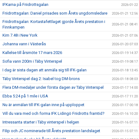
IFKarna på Friidrottsgalan
2026-01-22
Friidrottsgalan: Daniel prisades som Årets ungdomsledare
2026-01-21 12:56
Friidrottsgalan: Kortastafettlaget gjorde Årets prestation i
2026-01-21 08:41
Finnkampen
Kim 7.48 i New York
2026-01-21 07:06
Johanna vann i Västerås
2026-01-20 07:03
Kallelse till årsmöte 17 mars 2026
2026-01-19 14:37
Sofia vann 200m i Täby Vinterspel
2026-01-19 08:17
I dag är sista dagen att anmäla sig till IFK-galan
2026-01-18 13:45
Täby Vinterspel dag 2: Isabel tog DM-brons
2026-01-18 08:03
Flera DM-medaljer under första dagen av Täby Vinterspel
2026-01-17 14:00
Ebba 5:24 på 1 mile i USA
2026-01-17 11:20
Nu är anmälan till IFK-galan inne på upploppet
2026-01-17 00:18
Vill du vara med och forma IFK Lidingö Friidrotts framtid?
2026-01-16 10:20
Intressanta starter i Täby vinterspel i helgen
2026-01-16 07:11
Filip och JC nominerade till Årets prestation landslaget
2026-01-15 07:11