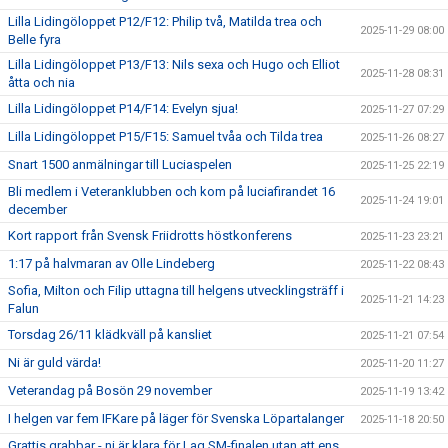
Lilla Lidingöloppet P12/F12: Philip två, Matilda trea och
2025-11-29 08:00
Belle fyra
Lilla Lidingöloppet P13/F13: Nils sexa och Hugo och Elliot
2025-11-28 08:31
åtta och nia
Lilla Lidingöloppet P14/F14: Evelyn sjua!
2025-11-27 07:29
Lilla Lidingöloppet P15/F15: Samuel tvåa och Tilda trea
2025-11-26 08:27
Snart 1500 anmälningar till Luciaspelen
2025-11-25 22:19
Bli medlem i Veteranklubben och kom på luciafirandet 16
2025-11-24 19:01
december
Kort rapport från Svensk Friidrotts höstkonferens
2025-11-23 23:21
1:17 på halvmaran av Olle Lindeberg
2025-11-22 08:43
Sofia, Milton och Filip uttagna till helgens utvecklingsträff i
2025-11-21 14:23
Falun
Torsdag 26/11 klädkväll på kansliet
2025-11-21 07:54
Ni är guld värda!
2025-11-20 11:27
Veterandag på Bosön 29 november
2025-11-19 13:42
I helgen var fem IFKare på läger för Svenska Löpartalanger
2025-11-18 20:50
Grattis grabbar - ni är klara för Lag SM-finalen utan att ens