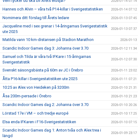
Vem tycker du ska bli Årets eldsjäl?
2026-01-14 07:14
Hannes och Alvin – våra två P14-killar i Sverigestatistiken
2026-01-14 07:12
Nomimera ditt förslag till Årets ledare
2026-01-13 07:45
Jacqueline med i sex grenar i 14-åringarnas Sverigestatistik
2026-01-13 07:37
ute 2025
Matilda vann 10 km-distansen på Stadion Marathon
2026-01-13
Scandic Indoor Games dag 3: Johanna över 3.70
2026-01-12 11:34
Samuel och Tilda är våra två IFKare i 15-åringarnas
2026-01-12 07:30
Sverigestatistik
Svenskt säsongsbästa på 60m av JC i Örebro
2026-01-11 23:02
Åtta P16-killar i Sverigestatistiken ute 2025
2026-01-11 07:21
10:25 av Alex von Heideken på 3200m
2026-01-10 21:31
Åsa 200m-persade i Örebro
2026-01-10 21:23
Scandic Indoor Games dag 2: Johanna över 3.70
2026-01-10 20:26
Lörstad 17e i VM – och tredje europé
2026-01-10 17:25
Elsa enda IFKaren i F16-Sverigestatistiken
2026-01-10 07:15
Scandic Indoor Games dag 1: Anton tvåa och Alex trea i
2026-01-09 23:17
längd