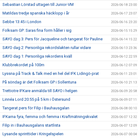
Sebastian Lörstad uttagen till Junior-VM
2026-06-18 23:00
Matildas tredje spanska häcklopp i år
2026-06-17 23:07
Sebbe 13:45 i London
2026-06-16 23:20
Folksam GP: Saras fina form håller i sig
2026-06-15 15:29
SAYO dag 3: Pers för Jacqueline och tangerat för Pauline
2026-06-14 15:22
SAYO dag 2: Personliga rekordslakten rullar vidare
2026-06-13 23:36
SAYO dag 1: Personliga rekordens kväll
2026-06-12 22:59
Klubbrekordet på 100m
2026-06-12 07:09
Lyssna på Track & Talk med en hel del IFK Lidingö-prat
2026-06-11 23:01
På söndag är det Folksam GP i Sollentuna
2026-06-10 21:13
Trettiotre IFKare anmälda till SAYO i helgen
2026-06-09 20:58
Linnéa Lord 20:55 på 5 km i Östersund
2026-06-09 07:11
Tangerat pers för Filip i Bauhausgalan
2026-06-08 00:10
IFKarna fyra, femma och femma i Kraftmätningskvalet
2026-06-07 12:32
Filip in i Bauhausgalans startlista
2026-06-07 12:09
Lysande sprinttider i Kringelspelen
2026-06-07 00:04