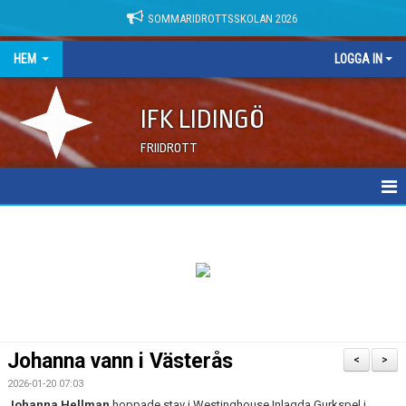
SOMMARIDROTTSSKOLAN 2026
HEM
LOGGA IN
IFK LIDINGÖ
FRIIDROTT
NYHETER
DOKUMENT
Johanna vann i Västerås
<
>
2026-01-20 07:03
Johanna Hellman
hoppade stav i Westinghouse Inlagda Gurkspel i