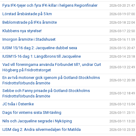
Fyra IFK-tjejer och fyra IFK-killar i helgens Regionfinaler
2026-03-20 21:47
Lörstad årsbästade på 5 km
2026-03-19 07:00
Beblomstrade på IFKs årsmöte
2026-03-18 22:04
Klubbens nya styrelse!
2026-03-17 22:50
Imorgon årsmöte i Stadshuset
2026-03-16 11:59
IUSM 15/16 dag 2: Jacqueline dubbel sexa
2026-03-15 20:47
IUSM15-16 dag 1: Längdbrons till Jacqueline
2026-03-14 23:18
Vad vill föreningarna använda Förbundet till?, undrar Curt
2026-03-13 22:49
Högberg på Friidrottstorget
En av två motioner gick igenom på Gotland-Stockholms
2026-03-12 20:38
Friidrottsförbunds årsmöte
Sebbe och Fanny prisade på Gotland-Stockholms
2026-03-12 18:49
Friidrottsförbunds årsmöte
JC tvåa i Österrike
2026-03-12 15:04
Dags för vinterns sista SM-tävling
2026-03-11 23:11
Nils och Jacqueline segrade i Nyköping
2026-03-11 13:20
IJSM dag 2: Andra silvermedaljen för Matilda
2026-03-10 23:33