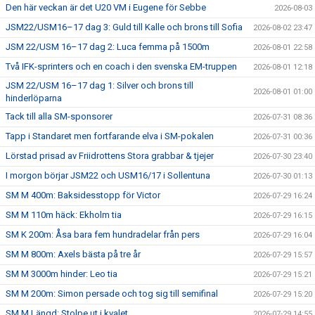
Den här veckan är det U20 VM i Eugene för Sebbe
2026-08-03
JSM22/USM16–17 dag 3: Guld till Kalle och brons till Sofia
2026-08-02 23:47
JSM 22/USM 16–17 dag 2: Luca femma på 1500m
2026-08-01 22:58
Två IFK-sprinters och en coach i den svenska EM-truppen
2026-08-01 12:18
JSM 22/USM 16–17 dag 1: Silver och brons till
2026-08-01 01:00
hinderlöparna
Tack till alla SM-sponsorer
2026-07-31 08:36
Tapp i Standaret men fortfarande elva i SM-pokalen
2026-07-31 00:36
Lörstad prisad av Friidrottens Stora grabbar & tjejer
2026-07-30 23:40
I morgon börjar JSM22 och USM16/17 i Sollentuna
2026-07-30 01:13
SM M 400m: Baksidesstopp för Victor
2026-07-29 16:24
SM M 110m häck: Ekholm tia
2026-07-29 16:15
SM K 200m: Åsa bara fem hundradelar från pers
2026-07-29 16:04
SM M 800m: Axels bästa på tre år
2026-07-29 15:57
SM M 3000m hinder: Leo tia
2026-07-29 15:21
SM M 200m: Simon persade och tog sig till semifinal
2026-07-29 15:20
SM M Längd: Stolpe ut i kvalet
2026-07-29 14:55