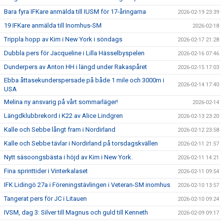
Bara fyra IFKare anmälda till IUSM för 17-åringarna
2026-02-19 23:39
19 IFKare anmälda till Inomhus-SM
2026-02-18
Trippla hopp av Kim i New York i söndags
2026-02-17 21:28
Dubbla pers för Jacqueline i Lilla Hässelbyspelen
2026-02-16 07:46
Dunderpers av Anton HH i längd under Rakaspåret
2026-02-15 17:03
Ebba åttasekunderspersade på både 1 mile och 3000m i
2026-02-14 17:40
USA
Melina ny ansvarig på vårt sommarläger!
2026-02-14
Längdklubbrekord i K22 av Alice Lindgren
2026-02-13 23:20
Kalle och Sebbe långt fram i Nordirland
2026-02-12 23:58
Kalle och Sebbe tävlar i Nordirland på torsdagskvällen
2026-02-11 21:57
Nytt säsoongsbästa i höjd av Kim i New York.
2026-02-11 14:21
Fina sprinttider i Vinterkalaset
2026-02-11 09:54
IFK Lidingö 27a i Föreningstävlingen i Veteran-SM inomhus
2026-02-10 13:57
Tangerat pers för JC i Litauen
2026-02-10 09:24
IVSM, dag 3: Silver till Magnus och guld till Kenneth
2026-02-09 09:17