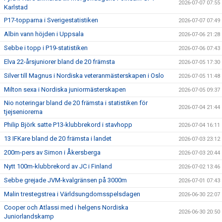
2026-07-07 07:55
Karlstad
P17-topparna i Sverigestatistiken
2026-07-07 07:49
Albin vann höjden i Uppsala
2026-07-06 21:28
Sebbe i topp i P19-statistiken
2026-07-06 07:43
Elva 22-årsjuniorer bland de 20 främsta
2026-07-05 17:30
Silver till Magnus i Nordiska veteranmästerskapen i Oslo
2026-07-05 11:48
Milton sexa i Nordiska juniormästerskapen
2026-07-05 09:37
Nio noteringar bland de 20 främsta i statistiken för
2026-07-04 21:44
tjejseniorerna
Philip Björk satte P13-klubbrekord i stavhopp
2026-07-04 16:11
13 IFKare bland de 20 främsta i landet
2026-07-03 23:12
200m-pers av Simon i Åkersberga
2026-07-03 20:44
Nytt 100m-klubbrekord av JC i Finland
2026-07-02 13:46
Sebbe grejade JVM-kvalgränsen på 3000m
2026-07-01 07:43
Malin trestegstrea i Världsungdomsspelsdagen
2026-06-30 22:07
Cooper och Atlassi med i helgens Nordiska
2026-06-30 20:50
Juniorlandskamp