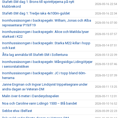
Stafett-SM dag 1: Brons till sprinttjejerna på nytt
2026-05-16 22:54
klubbrekord
Stafett-SM dag 1: Tredje raka 4x100m-guldet
2026-05-16 22:34
Inomhussäsongen i backspegeln: William, Jonas och Alba
2026-05-16 07:00
representerar P19/F19
Inomhussäsongen i backspegeln: Alice och Matilda lyser
2026-05-15 07:57
starkast i K22
Inomhussäsongen i backspegeln: Starka M22-killar i hopp
2026-05-14 07:51
och kast
Åtta lag anmälda till Stafett-SM i Sollentuna
2026-05-13 22:39
Inomhussäsongen i backspegeln: Mångsidiga Lidingötjejer
2026-05-13 07:46
i seniorstatistiken
Inomhussäsongen i backspegeln: JC i topp bland 60m-
2026-05-12 07:39
herrarna
Janne Engman och Ingvar Lindqvist trippelsegrare under
2026-05-11 13:25
andra dagen av Veteran-DM
Malin över 6 meter i Danderydsspelen
2026-05-11 12:01
Noa och Caroline vann Lidingö 1500 – Blå bandet
2026-05-10 16:52
Sebbe elva i Belfast
2026-05-09 22:23