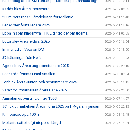
På onsdag är det KM i terräng – kom ihåg att anmäla dig!
2026-04-12 10:14
Kaddy blev Årets motiverare
2026-04-12 08:55
200m-pers redan i årsdebuten för Mellanie
2026-04-11 15:48
Peder blev Årets ledare 2025
2026-04-11 14:16
Ebba in som hinderfyra i IFK Lidingö genom tiderna
2026-04-11 00:05
Lotta blev Årets eldsjäl 2025
2026-04-10 16:54
En månad till Veteran-DM
2026-04-10 15:20
37 hälsningar från Nerja
2026-04-10 11:23
Agnes blev Årets ungdomstränare 2025
2026-04-09 21:10
Leonardo femma i Påsksmällen
2026-04-09 09:04
Tor blev Årets Junior- och seniortränare 2025
2026-04-08 10:15
Sara fick utmärkelsen Årets Hane 2025
2026-04-07 22:50
Anmälan öppen till Lidingö 1500!
2026-04-07 14:37
JC fick utmärkelsen Årets Hona 2025 på IFK-galan i januari
2026-04-06 22:13
Kim persade på 100m
2026-04-05 19:48
Mellanie satte tidigt utepers i längd
2026-04-05 19:44