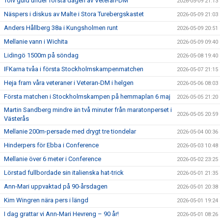
Tolv guld under första dagen av Veteran-DM
2026-05-09 21:13
Näspers i diskus av Malte i Stora Turebergskastet
2026-05-09 21:03
Anders Hållberg 38a i Kungsholmen runt
2026-05-09 20:51
Mellanie vann i Wichita
2026-05-09 09:40
Lidingö 1500m på söndag
2026-05-08 19:40
IFKarna tvåa i första Stockholmskampenmatchen
2026-05-07 21:15
Heja fram våra veteraner i Veteran-DM i helgen
2026-05-06 08:03
Första matchen i Stockholmskampen på hemmaplan 6 maj
2026-05-05 21:20
Martin Sandberg mindre än två minuter från maratonperset i
2026-05-05 20:59
Västerås
Mellanie 200m-persade med drygt tre tiondelar
2026-05-04 00:36
Hinderpers för Ebba i Conference
2026-05-03 10:48
Mellanie över 6 meter i Conference
2026-05-02 23:25
Lörstad fullbordade sin italienska hat-trick
2026-05-01 21:35
Ann-Mari uppvaktad på 90-årsdagen
2026-05-01 20:38
Kim Wingren nära pers i längd
2026-05-01 19:24
I dag grattar vi Ann-Mari Hevreng – 90 år!
2026-05-01 08:26