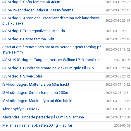
IJSM dag 2: Sofia femma på 400m
2026-03-10 23:27
IJSM-19-söndagen: Atlassi 1500m-femma
2026-03-10 23:17
IJSM dag 2: Anton och Oscar längdfemma och längdsexa
2026-03-10 23:15
plus kulsexa
IJSM dag 1: Trestegssilver till Matilda
2026-03-09 23:31
IJSM dag 1: Oscar femma i vikt
2026-03-09 23:15
Snart är det årsmöte och här är valberedningens förslag på
2026-03-09 16:02
styrelse mm
IJSM-19-lördagen: Tangerat pers av William i P19-försöken
2026-03-09
IJSM dag 1: Hundradelsmarginal gav 60m-guld till Filip
2026-03-08 23:14
IJSM dag 1: Silver-Sofia
2026-03-08 23:12
ISM-söndagen: Malte fyra på 60m häck!
2026-03-07 10:52
ISM-söndagen: Simon femma på 200m
2026-03-06 10:51
ISM-söndagen: Matilda fyra på 60m häck!
2026-03-05 10:12
Alex höjdfyra i USM17
2026-03-04 18:33
Alexandre Trindade persade på 60m i Sollentuna
2026-03-04 13:30
Mellanies näst snabbaste 200ing – so far
2026-03-04