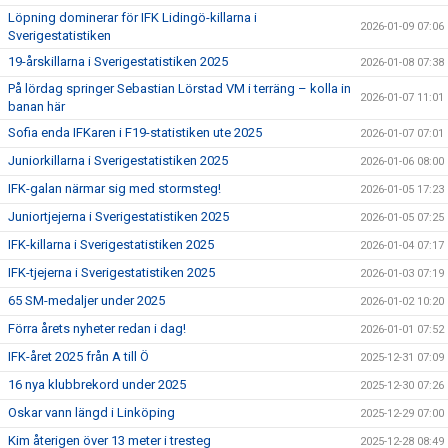
Löpning dominerar för IFK Lidingö-killarna i
2026-01-09 07:06
Sverigestatistiken
19-årskillarna i Sverigestatistiken 2025
2026-01-08 07:38
På lördag springer Sebastian Lörstad VM i terräng – kolla in
2026-01-07 11:01
banan här
Sofia enda IFKaren i F19-statistiken ute 2025
2026-01-07 07:01
Juniorkillarna i Sverigestatistiken 2025
2026-01-06 08:00
IFK-galan närmar sig med stormsteg!
2026-01-05 17:23
Juniortjejerna i Sverigestatistiken 2025
2026-01-05 07:25
IFK-killarna i Sverigestatistiken 2025
2026-01-04 07:17
IFK-tjejerna i Sverigestatistiken 2025
2026-01-03 07:19
65 SM-medaljer under 2025
2026-01-02 10:20
Förra årets nyheter redan i dag!
2026-01-01 07:52
IFK-året 2025 från A till Ö
2025-12-31 07:09
16 nya klubbrekord under 2025
2025-12-30 07:26
Oskar vann längd i Linköping
2025-12-29 07:00
Kim återigen över 13 meter i tresteg
2025-12-28 08:49