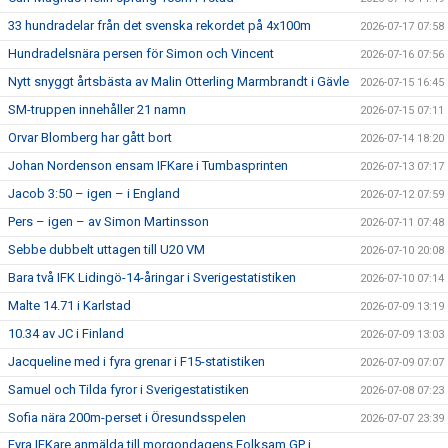
33 hundradelar från det svenska rekordet på 4x100m
2026-07-17 07:58
Hundradelsnära persen för Simon och Vincent
2026-07-16 07:56
Nytt snyggt årtsbästa av Malin Otterling Marmbrandt i Gävle
2026-07-15 16:45
SM-truppen innehåller 21 namn
2026-07-15 07:11
Orvar Blomberg har gått bort
2026-07-14 18:20
Johan Nordenson ensam IFKare i Tumbasprinten
2026-07-13 07:17
Jacob 3:50 – igen – i England
2026-07-12 07:59
Pers – igen – av Simon Martinsson
2026-07-11 07:48
Sebbe dubbelt uttagen till U20 VM
2026-07-10 20:08
Bara två IFK Lidingö-14-åringar i Sverigestatistiken
2026-07-10 07:14
Malte 14.71 i Karlstad
2026-07-09 13:19
10.34 av JC i Finland
2026-07-09 13:03
Jacqueline med i fyra grenar i F15-statistiken
2026-07-09 07:07
Samuel och Tilda fyror i Sverigestatistiken
2026-07-08 07:23
Sofia nära 200m-perset i Öresundsspelen
2026-07-07 23:39
Fyra IFKare anmälda till morgondagens Folksam GP i