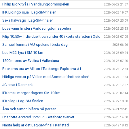
Philip Björk tvåa i Världsungdomsspelen
2026-06-29 21:37
IFK Lidingö sjua i Lag-SM-finalen
2026-06-28 19:07
Sexa halvvägs i Lag-SM-finalen
2026-06-27 23:09
Love vann hinder i Världsungdomsspelen
2026-06-26 23:53
Filip 10.53w individuellt och under 40 i korta stafetten i Oslo
2026-06-26 07:05
Samuel femma i VU-spelens första dag
2026-06-26
Leo M22-fyra i SM 10 km
2026-06-25 09:24
1500m-pers av Evelina i Vallentuna
2026-06-25 07:20
Rackarns bra av Milton i Turebergs Explosiva #1
2026-06-24 12:54
Härliga veckor på Vallen med Sommaridrottsskolan!
2026-06-24 11:34
JC sexa i Danmark
2026-06-23 17:37
IFKarna i morgondagens SM 10 km
2026-06-23 07:14
IFKs lag i Lag-SM-finalen
2026-06-22 18:00
Åsa och Simon blåsta på persen
2026-06-21 22:41
Charlotte Arvered 1:25:17 i Göteborgsvarvet
2026-06-20 14:00
Nästa helg är det Lag-SM-final i Karlstad
2026-06-19 18:12