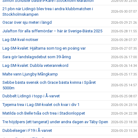
Simon Schuster bäste IFKare i Stockholm Marathon
2026-05-30 23:05
21 pbn när Lidingö blev trea i andra klubbmatchen i
2026-05-30 07:07
Stockholmskampen
Oscar över sju meter i längd
2026-05-29 21:26
Julafton för alla siffernördar – här är Sverige-Bästa 2025
2026-05-28 11:55
Lag-SM-kval-notiser
2026-05-28 07:37
Lag-SM-kvalet: Hjältarna som tog en poäng var
2026-05-27 07:35
Sara gör landslagsdebut som 39-åring
2026-05-26 17:00
Lag-SM-kvalet: Dubbla veteranrekord
2026-05-26 14:34
Malte vann Ljungby Mångkamp
2026-05-25 17:35
Sebbe bästa svensk och Grace bästa kvinna i Spåret
2026-05-25 14:57
5000m
Dubbelt Lidingö i topp i Å-varvet
2026-05-25 08:07
Tjejerna trea i Lag-SM-kvalet och kvar i div 1
2026-05-24 23:14
Matilda och Belle tvåa och trea i Stadionloppet
2026-05-24 22:38
Tre höjdpers (ett tangerat) under andra dagen av Täby Open
2026-05-23 18:30
Dubbelseger i F19 i Å-varvet
2026-05-23 15:34