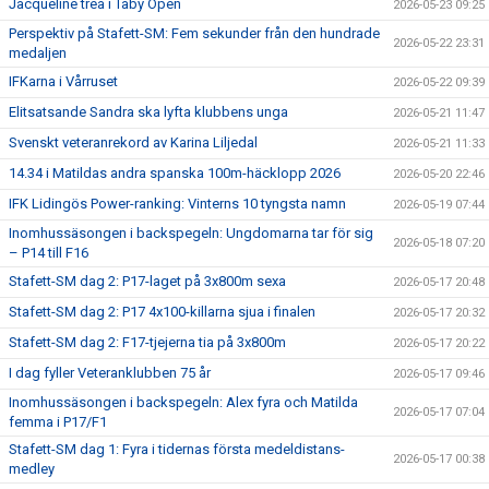
Jacqueline trea i Täby Open
2026-05-23 09:25
Perspektiv på Stafett-SM: Fem sekunder från den hundrade
2026-05-22 23:31
medaljen
IFKarna i Vårruset
2026-05-22 09:39
Elitsatsande Sandra ska lyfta klubbens unga
2026-05-21 11:47
Svenskt veteranrekord av Karina Liljedal
2026-05-21 11:33
14.34 i Matildas andra spanska 100m-häcklopp 2026
2026-05-20 22:46
IFK Lidingös Power-ranking: Vinterns 10 tyngsta namn
2026-05-19 07:44
Inomhussäsongen i backspegeln: Ungdomarna tar för sig
2026-05-18 07:20
– P14 till F16
Stafett-SM dag 2: P17-laget på 3x800m sexa
2026-05-17 20:48
Stafett-SM dag 2: P17 4x100-killarna sjua i finalen
2026-05-17 20:32
Stafett-SM dag 2: F17-tjejerna tia på 3x800m
2026-05-17 20:22
I dag fyller Veteranklubben 75 år
2026-05-17 09:46
Inomhussäsongen i backspegeln: Alex fyra och Matilda
2026-05-17 07:04
femma i P17/F1
Stafett-SM dag 1: Fyra i tidernas första medeldistans-
2026-05-17 00:38
medley