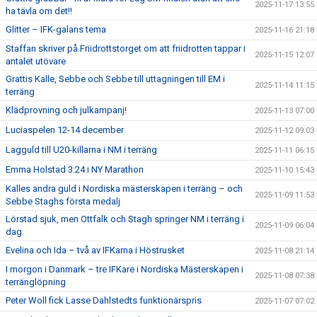
2025-11-17 13:55
ha tävla om det!!
Glitter – IFK-galans tema
2025-11-16 21:18
Staffan skriver på Friidrottstorget om att friidrotten tappar i
2025-11-15 12:07
antalet utövare
Grattis Kalle, Sebbe och Sebbe till uttagningen till EM i
2025-11-14 11:15
terräng
Klädprovning och julkampanj!
2025-11-13 07:00
Luciaspelen 12-14 december
2025-11-12 09:03
Lagguld till U20-killarna i NM i terräng
2025-11-11 06:15
Emma Holstad 3:24 i NY Marathon
2025-11-10 15:43
Kalles andra guld i Nordiska mästerskapen i terräng – och
2025-11-09 11:53
Sebbe Staghs första medalj
Lörstad sjuk, men Ottfalk och Stagh springer NM i terräng i
2025-11-09 06:04
dag
Evelina och Ida – två av IFKarna i Höstrusket
2025-11-08 21:14
I morgon i Danmark – tre IFKare i Nordiska Mästerskapen i
2025-11-08 07:38
terränglöpning
Peter Woll fick Lasse Dahlstedts funktionärspris
2025-11-07 07:02