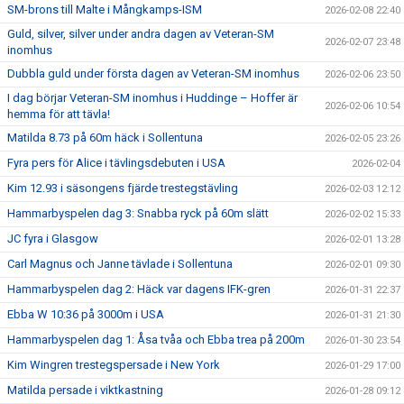
SM-brons till Malte i Mångkamps-ISM
2026-02-08 22:40
Guld, silver, silver under andra dagen av Veteran-SM
2026-02-07 23:48
inomhus
Dubbla guld under första dagen av Veteran-SM inomhus
2026-02-06 23:50
I dag börjar Veteran-SM inomhus i Huddinge – Hoffer är
2026-02-06 10:54
hemma för att tävla!
Matilda 8.73 på 60m häck i Sollentuna
2026-02-05 23:26
Fyra pers för Alice i tävlingsdebuten i USA
2026-02-04
Kim 12.93 i säsongens fjärde trestegstävling
2026-02-03 12:12
Hammarbyspelen dag 3: Snabba ryck på 60m slätt
2026-02-02 15:33
JC fyra i Glasgow
2026-02-01 13:28
Carl Magnus och Janne tävlade i Sollentuna
2026-02-01 09:30
Hammarbyspelen dag 2: Häck var dagens IFK-gren
2026-01-31 22:37
Ebba W 10:36 på 3000m i USA
2026-01-31 21:30
Hammarbyspelen dag 1: Åsa tvåa och Ebba trea på 200m
2026-01-30 23:54
Kim Wingren trestegspersade i New York
2026-01-29 17:00
Matilda persade i viktkastning
2026-01-28 09:12