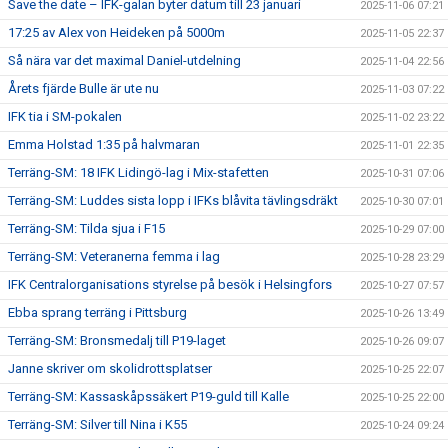
Save the date – IFK-galan byter datum till 23 januari
2025-11-06 07:21
17:25 av Alex von Heideken på 5000m
2025-11-05 22:37
Så nära var det maximal Daniel-utdelning
2025-11-04 22:56
Årets fjärde Bulle är ute nu
2025-11-03 07:22
IFK tia i SM-pokalen
2025-11-02 23:22
Emma Holstad 1:35 på halvmaran
2025-11-01 22:35
Terräng-SM: 18 IFK Lidingö-lag i Mix-stafetten
2025-10-31 07:06
Terräng-SM: Luddes sista lopp i IFKs blåvita tävlingsdräkt
2025-10-30 07:01
Terräng-SM: Tilda sjua i F15
2025-10-29 07:00
Terräng-SM: Veteranerna femma i lag
2025-10-28 23:29
IFK Centralorganisations styrelse på besök i Helsingfors
2025-10-27 07:57
Ebba sprang terräng i Pittsburg
2025-10-26 13:49
Terräng-SM: Bronsmedalj till P19-laget
2025-10-26 09:07
Janne skriver om skolidrottsplatser
2025-10-25 22:07
Terräng-SM: Kassaskåpssäkert P19-guld till Kalle
2025-10-25 22:00
Terräng-SM: Silver till Nina i K55
2025-10-24 09:24