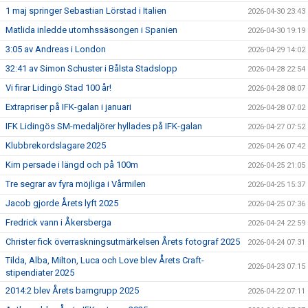
1 maj springer Sebastian Lörstad i Italien
2026-04-30 23:43
Matlida inledde utomhssäsongen i Spanien
2026-04-30 19:19
3:05 av Andreas i London
2026-04-29 14:02
32:41 av Simon Schuster i Bålsta Stadslopp
2026-04-28 22:54
Vi firar Lidingö Stad 100 år!
2026-04-28 08:07
Extrapriser på IFK-galan i januari
2026-04-28 07:02
IFK Lidingös SM-medaljörer hyllades på IFK-galan
2026-04-27 07:52
Klubbrekordslagare 2025
2026-04-26 07:42
Kim persade i längd och på 100m
2026-04-25 21:05
Tre segrar av fyra möjliga i Vårmilen
2026-04-25 15:37
Jacob gjorde Årets lyft 2025
2026-04-25 07:36
Fredrick vann i Åkersberga
2026-04-24 22:59
Christer fick överraskningsutmärkelsen Årets fotograf 2025
2026-04-24 07:31
Tilda, Alba, Milton, Luca och Love blev Årets Craft-
2026-04-23 07:15
stipendiater 2025
2014:2 blev Årets barngrupp 2025
2026-04-22 07:11