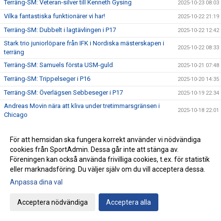
Terräng-SM: Veteran-silver till Kenneth Gysing
2025-10-23 08:03
Vilka fantastiska funktionärer vi har!
2025-10-22 21:19
Terräng-SM: Dubbelt i lagtävlingen i P17
2025-10-22 12:42
Stark trio juniorlöpare från IFK i Nordiska mästerskapen i
2025-10-22 08:33
terräng
Terräng-SM: Samuels första USM-guld
2025-10-21 07:48
Terräng-SM: Trippelseger i P16
2025-10-20 14:35
Terräng-SM: Överlägsen Sebbeseger i P17
2025-10-19 22:34
Andreas Movin nära att kliva under tretimmarsgränsen i
2025-10-18 22:01
Chicago
Terräng-SM: Nära, nära senior-SM-guld för Kalle
2025-10-18 21:33
För att hemsidan ska fungera korrekt använder vi nödvändiga
Bästa stafettiden på 2000-talet – och det med två IFKare i
2025-10-17 18:12
cookies från SportAdmin. Dessa går inte att stänga av.
laget
Föreningen kan också använda frivilliga cookies, t.ex. för statistik
Trippelpers av Anton i vår kastmångkamp
2025-10-16 14:32
eller marknadsföring. Du väljer själv om du vill acceptera dessa.
Ebba 19:02 i 5 km-loppet i Fort Worth i Texas
2025-10-15 08:09
Anpassa dina val
Lidingö trea i Klubbkampen
2025-10-14 09:31
Acceptera nödvändiga
Acceptera alla
Årets medlemsdag genomförd Lördagen den 11:e oktober
2025-10-13 09:10
på Bosön!