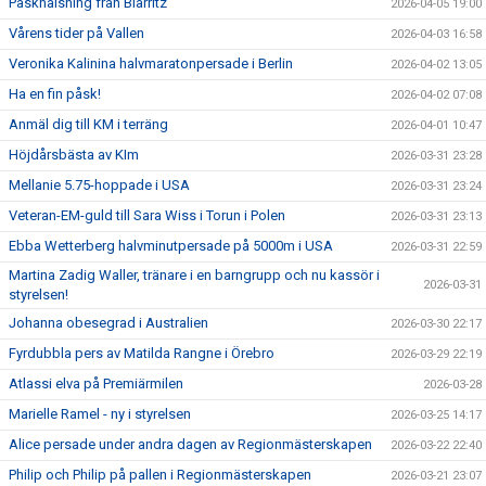
Påskhälsning från Biarritz
2026-04-05 19:00
Vårens tider på Vallen
2026-04-03 16:58
Veronika Kalinina halvmaratonpersade i Berlin
2026-04-02 13:05
Ha en fin påsk!
2026-04-02 07:08
Anmäl dig till KM i terräng
2026-04-01 10:47
Höjdårsbästa av KIm
2026-03-31 23:28
Mellanie 5.75-hoppade i USA
2026-03-31 23:24
Veteran-EM-guld till Sara Wiss i Torun i Polen
2026-03-31 23:13
Ebba Wetterberg halvminutpersade på 5000m i USA
2026-03-31 22:59
Martina Zadig Waller, tränare i en barngrupp och nu kassör i
2026-03-31
styrelsen!
Johanna obesegrad i Australien
2026-03-30 22:17
Fyrdubbla pers av Matilda Rangne i Örebro
2026-03-29 22:19
Atlassi elva på Premiärmilen
2026-03-28
Marielle Ramel - ny i styrelsen
2026-03-25 14:17
Alice persade under andra dagen av Regionmästerskapen
2026-03-22 22:40
Philip och Philip på pallen i Regionmästerskapen
2026-03-21 23:07