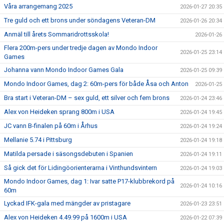
Våra arrangemang 2025
2026-01-27 20:35
Tre guld och ett brons under söndagens Veteran-DM
2026-01-26 20:34
Anmäl till årets Sommaridrottsskola!
2026-01-26
Flera 200m-pers under tredje dagen av Mondo Indoor
2026-01-25 23:14
Games
Johanna vann Mondo Indoor Games Gala
2026-01-25 09:39
Mondo Indoor Games, dag 2: 60m-pers för både Åsa och Anton
2026-01-25
Bra start i Veteran-DM – sex guld, ett silver och fem brons
2026-01-24 23:46
Alex von Heideken sprang 800m i USA
2026-01-24 19:45
JC vann B-finalen på 60m i Århus
2026-01-24 19:24
Mellanie 5.74 i Pittsburg
2026-01-24 19:18
Matilda persade i säsongsdebuten i Spanien
2026-01-24 19:11
Så gick det för Lidingöorienterarna i Vinthundsvintern
2026-01-24 19:03
Mondo Indoor Games, dag 1: Ivar satte P17-klubbrekord på
2026-01-24 10:16
60m
Lyckad IFK-gala med mängder av pristagare
2026-01-23 23:51
Alex von Heideken 4.49.99 på 1600m i USA
2026-01-22 07:39