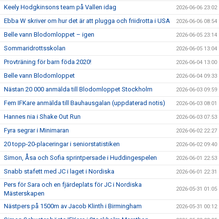
Keely Hodgkinsons team på Vallen idag
2026-06-06 23:02
Ebba W skriver om hur det är att plugga och friidrotta i USA
2026-06-06 08:54
Belle vann Blodomloppet – igen
2026-06-05 23:14
Sommaridrottsskolan
2026-06-05 13:04
Provträning för barn föda 2020!
2026-06-04 13:00
Belle vann Blodomloppet
2026-06-04 09:33
Nästan 20 000 anmälda till Blodomloppet Stockholm
2026-06-03 09:59
Fem IFKare anmälda till Bauhausgalan (uppdaterad notis)
2026-06-03 08:01
Hannes nia i Shake Out Run
2026-06-03 07:53
Fyra segrar i Minimaran
2026-06-02 22:27
20 topp-20-placeringar i seniorstatistiken
2026-06-02 09:40
Simon, Åsa och Sofia sprintpersade i Huddingespelen
2026-06-01 22:53
Snabb stafett med JC i laget i Nordiska
2026-06-01 22:31
Pers för Sara och en fjärdeplats för JC i Nordiska
2026-05-31 01:05
Mästerskapen
Nästpers på 1500m av Jacob Klinth i Birmingham
2026-05-31 00:12