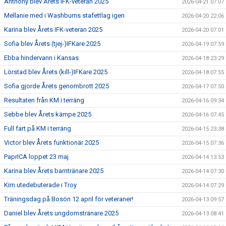
Anthony blev Årets IFK-veteran 2025
2026-04-21 07:07
Mellanie med i Washburns stafettlag igen
2026-04-20 22:06
Karina blev Årets IFK-veteran 2025
2026-04-20 07:01
Sofia blev Årets (tjej-)IFKare 2025
2026-04-19 07:59
Ebba hindervann i Kansas
2026-04-18 23:29
Lörstad blev Årets (kill-)IFKare 2025
2026-04-18 07:55
Sofia gjorde Årets genombrott 2025
2026-04-17 07:50
Resultaten från KM i terräng
2026-04-16 09:34
Sebbe blev Årets kämpe 2025
2026-04-16 07:45
Full fart på KM i terräng
2026-04-15 23:38
Victor blev Årets funktionär 2025
2026-04-15 07:36
PaprICA loppet 23 maj
2026-04-14 13:53
Karina blev Årets barntränare 2025
2026-04-14 07:30
Kim utedebuterade i Troy
2026-04-14 07:29
Träningsdag på Bosön 12 april för veteraner!
2026-04-13 09:57
Daniel blev Årets ungdomstränare 2025
2026-04-13 08:41