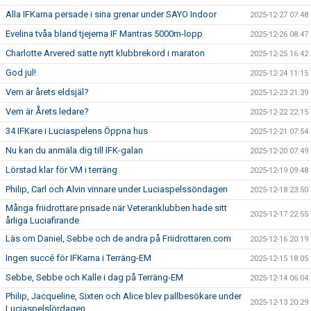
Alla IFKarna persade i sina grenar under SAYO Indoor
2025-12-27 07:48
Evelina tvåa bland tjejerna IF Mantras 5000m-lopp
2025-12-26 08:47
Charlotte Arvered satte nytt klubbrekord i maraton
2025-12-25 16:42
God jul!
2025-12-24 11:15
Vem är årets eldsjäl?
2025-12-23 21:39
Vem är Årets ledare?
2025-12-22 22:15
34 IFKare i Luciaspelens Öppna hus
2025-12-21 07:54
Nu kan du anmäla dig till IFK-galan
2025-12-20 07:49
Lörstad klar för VM i terräng
2025-12-19 09:48
Philip, Carl och Alvin vinnare under Luciaspelssöndagen
2025-12-18 23:50
Många friidrottare prisade när Veteranklubben hade sitt
2025-12-17 22:55
årliga Luciafirande
Läs om Daniel, Sebbe och de andra på Friidrottaren.com
2025-12-16 20:19
Ingen succé för IFKarna i Terräng-EM
2025-12-15 18:05
Sebbe, Sebbe och Kalle i dag på Terräng-EM
2025-12-14 06:04
Philip, Jacqueline, Sixten och Alice blev pallbesökare under
2025-12-13 20:29
Luciaspelslördagen