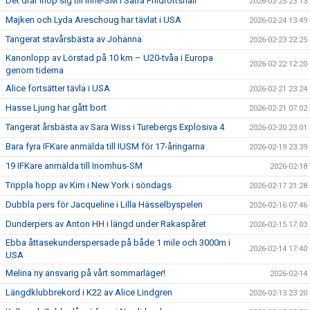
Det drar ihop sig till Inne-SM i Sätra Friidrottshall
2026-02-25 23:13
Majken och Lyda Areschoug har tävlat i USA
2026-02-24 13:49
Tangerat stavårsbästa av Johanna
2026-02-23 22:25
Kanonlopp av Lörstad på 10 km – U20-tvåa i Europa
2026-02-22 12:20
genom tiderna
Alice fortsätter tävla i USA
2026-02-21 23:24
Hasse Ljung har gått bort
2026-02-21 07:02
Tangerat årsbästa av Sara Wiss i Turebergs Explosiva 4
2026-02-20 23:01
Bara fyra IFKare anmälda till IUSM för 17-åringarna
2026-02-19 23:39
19 IFKare anmälda till Inomhus-SM
2026-02-18
Trippla hopp av Kim i New York i söndags
2026-02-17 21:28
Dubbla pers för Jacqueline i Lilla Hässelbyspelen
2026-02-16 07:46
Dunderpers av Anton HH i längd under Rakaspåret
2026-02-15 17:03
Ebba åttasekunderspersade på både 1 mile och 3000m i
2026-02-14 17:40
USA
Melina ny ansvarig på vårt sommarläger!
2026-02-14
Längdklubbrekord i K22 av Alice Lindgren
2026-02-13 23:20