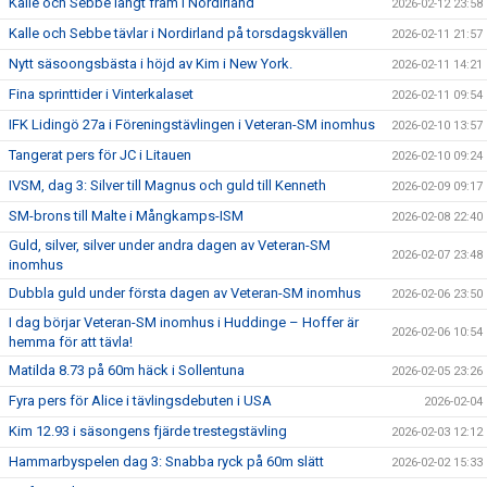
Kalle och Sebbe långt fram i Nordirland
2026-02-12 23:58
Kalle och Sebbe tävlar i Nordirland på torsdagskvällen
2026-02-11 21:57
Nytt säsoongsbästa i höjd av Kim i New York.
2026-02-11 14:21
Fina sprinttider i Vinterkalaset
2026-02-11 09:54
IFK Lidingö 27a i Föreningstävlingen i Veteran-SM inomhus
2026-02-10 13:57
Tangerat pers för JC i Litauen
2026-02-10 09:24
IVSM, dag 3: Silver till Magnus och guld till Kenneth
2026-02-09 09:17
SM-brons till Malte i Mångkamps-ISM
2026-02-08 22:40
Guld, silver, silver under andra dagen av Veteran-SM
2026-02-07 23:48
inomhus
Dubbla guld under första dagen av Veteran-SM inomhus
2026-02-06 23:50
I dag börjar Veteran-SM inomhus i Huddinge – Hoffer är
2026-02-06 10:54
hemma för att tävla!
Matilda 8.73 på 60m häck i Sollentuna
2026-02-05 23:26
Fyra pers för Alice i tävlingsdebuten i USA
2026-02-04
Kim 12.93 i säsongens fjärde trestegstävling
2026-02-03 12:12
Hammarbyspelen dag 3: Snabba ryck på 60m slätt
2026-02-02 15:33