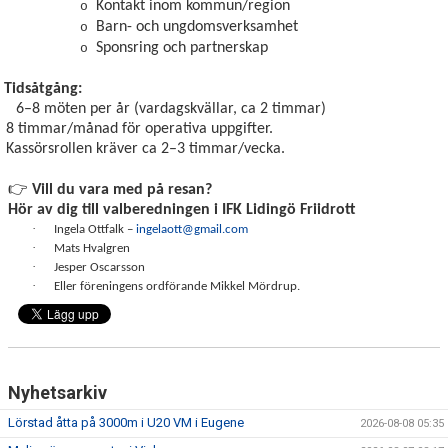
Kontakt inom kommun/region
o
Barn- och ungdomsverksamhet
o
Sponsring och partnerskap
o
Tidsåtgång:
8 möten per år (vardagskvällar, ca 2 timmar)
8 timmar/månad för operativa uppgifter.
Kassörsrollen kräver ca 2–3 timmar/vecka.
👉
Vill du vara med på resan?
Hör av dig till valberedningen i IFK Lidingö Friidrott
·
Ingela Ottfalk –
ingelaott@gmail.com
·
Mats Hvalgren
·
Jesper Oscarsson
·
Eller föreningens ordförande Mikkel Mördrup.
Nyhetsarkiv
Lörstad åtta på 3000m i U20 VM i Eugene
2026-08-08 05:35