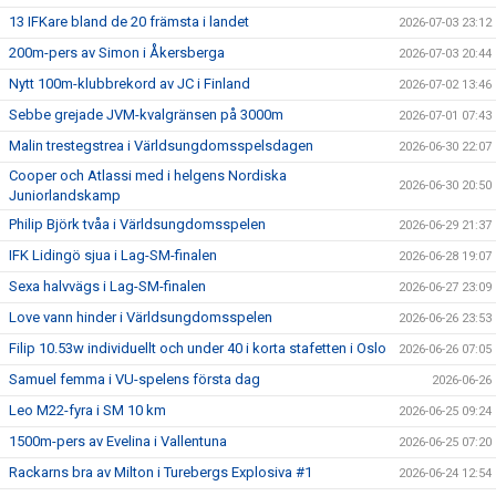
13 IFKare bland de 20 främsta i landet
2026-07-03 23:12
200m-pers av Simon i Åkersberga
2026-07-03 20:44
Nytt 100m-klubbrekord av JC i Finland
2026-07-02 13:46
Sebbe grejade JVM-kvalgränsen på 3000m
2026-07-01 07:43
Malin trestegstrea i Världsungdomsspelsdagen
2026-06-30 22:07
Cooper och Atlassi med i helgens Nordiska
2026-06-30 20:50
Juniorlandskamp
Philip Björk tvåa i Världsungdomsspelen
2026-06-29 21:37
IFK Lidingö sjua i Lag-SM-finalen
2026-06-28 19:07
Sexa halvvägs i Lag-SM-finalen
2026-06-27 23:09
Love vann hinder i Världsungdomsspelen
2026-06-26 23:53
Filip 10.53w individuellt och under 40 i korta stafetten i Oslo
2026-06-26 07:05
Samuel femma i VU-spelens första dag
2026-06-26
Leo M22-fyra i SM 10 km
2026-06-25 09:24
1500m-pers av Evelina i Vallentuna
2026-06-25 07:20
Rackarns bra av Milton i Turebergs Explosiva #1
2026-06-24 12:54