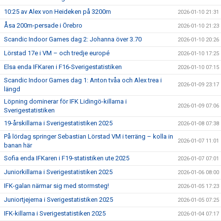
10:25 av Alex von Heideken på 3200m
2026-01-10 21:31
Åsa 200m-persade i Örebro
2026-01-10 21:23
Scandic Indoor Games dag 2: Johanna över 3.70
2026-01-10 20:26
Lörstad 17e i VM – och tredje europé
2026-01-10 17:25
Elsa enda IFKaren i F16-Sverigestatistiken
2026-01-10 07:15
Scandic Indoor Games dag 1: Anton tvåa och Alex trea i
2026-01-09 23:17
längd
Löpning dominerar för IFK Lidingö-killarna i
2026-01-09 07:06
Sverigestatistiken
19-årskillarna i Sverigestatistiken 2025
2026-01-08 07:38
På lördag springer Sebastian Lörstad VM i terräng – kolla in
2026-01-07 11:01
banan här
Sofia enda IFKaren i F19-statistiken ute 2025
2026-01-07 07:01
Juniorkillarna i Sverigestatistiken 2025
2026-01-06 08:00
IFK-galan närmar sig med stormsteg!
2026-01-05 17:23
Juniortjejerna i Sverigestatistiken 2025
2026-01-05 07:25
IFK-killarna i Sverigestatistiken 2025
2026-01-04 07:17