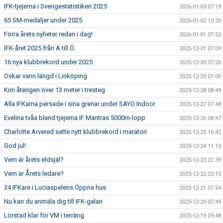
IFK-tjejerna i Sverigestatistiken 2025
2026-01-03 07:19
65 SM-medaljer under 2025
2026-01-02 10:20
Förra årets nyheter redan i dag!
2026-01-01 07:52
IFK-året 2025 från A till Ö
2025-12-31 07:09
16 nya klubbrekord under 2025
2025-12-30 07:26
Oskar vann längd i Linköping
2025-12-29 07:00
Kim återigen över 13 meter i tresteg
2025-12-28 08:49
Alla IFKarna persade i sina grenar under SAYO Indoor
2025-12-27 07:48
Evelina tvåa bland tjejerna IF Mantras 5000m-lopp
2025-12-26 08:47
Charlotte Arvered satte nytt klubbrekord i maraton
2025-12-25 16:42
God jul!
2025-12-24 11:15
Vem är årets eldsjäl?
2025-12-23 21:39
Vem är Årets ledare?
2025-12-22 22:15
34 IFKare i Luciaspelens Öppna hus
2025-12-21 07:54
Nu kan du anmäla dig till IFK-galan
2025-12-20 07:49
Lörstad klar för VM i terräng
2025-12-19 09:48