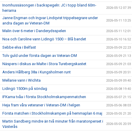
Inomhussäsongen i backspegeln: JC i topp bland 60m-
2026-05-12 07:39
herrarna
Janne Engman och Ingvar Lindqvist trippelsegrare under
2026-05-11 13:25
andra dagen av Veteran-DM
Malin över 6 meter i Danderydsspelen
2026-05-11 12:01
Noa och Caroline vann Lidingö 1500 – Blå bandet
2026-05-10 16:52
Sebbe elva i Belfast
2026-05-09 22:23
Tolv guld under första dagen av Veteran-DM
2026-05-09 21:13
Näspers i diskus av Malte i Stora Turebergskastet
2026-05-09 21:03
Anders Hållberg 38a i Kungsholmen runt
2026-05-09 20:51
Mellanie vann i Wichita
2026-05-09 09:40
Lidingö 1500m på söndag
2026-05-08 19:40
IFKarna tvåa i första Stockholmskampenmatchen
2026-05-07 21:15
Heja fram våra veteraner i Veteran-DM i helgen
2026-05-06 08:03
Första matchen i Stockholmskampen på hemmaplan 6 maj
2026-05-05 21:20
Martin Sandberg mindre än två minuter från maratonperset i
2026-05-05 20:59
Västerås