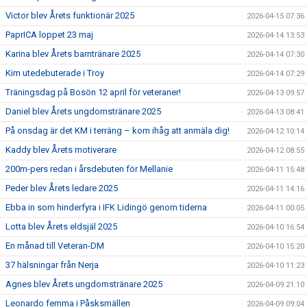
Victor blev Årets funktionär 2025
2026-04-15 07:36
PaprICA loppet 23 maj
2026-04-14 13:53
Karina blev Årets barntränare 2025
2026-04-14 07:30
Kim utedebuterade i Troy
2026-04-14 07:29
Träningsdag på Bosön 12 april för veteraner!
2026-04-13 09:57
Daniel blev Årets ungdomstränare 2025
2026-04-13 08:41
På onsdag är det KM i terräng – kom ihåg att anmäla dig!
2026-04-12 10:14
Kaddy blev Årets motiverare
2026-04-12 08:55
200m-pers redan i årsdebuten för Mellanie
2026-04-11 15:48
Peder blev Årets ledare 2025
2026-04-11 14:16
Ebba in som hinderfyra i IFK Lidingö genom tiderna
2026-04-11 00:05
Lotta blev Årets eldsjäl 2025
2026-04-10 16:54
En månad till Veteran-DM
2026-04-10 15:20
37 hälsningar från Nerja
2026-04-10 11:23
Agnes blev Årets ungdomstränare 2025
2026-04-09 21:10
Leonardo femma i Påsksmällen
2026-04-09 09:04