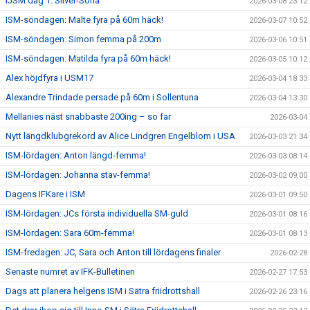
IJSM dag 1: Silver-Sofia
2026-03-08 23:12
ISM-söndagen: Malte fyra på 60m häck!
2026-03-07 10:52
ISM-söndagen: Simon femma på 200m
2026-03-06 10:51
ISM-söndagen: Matilda fyra på 60m häck!
2026-03-05 10:12
Alex höjdfyra i USM17
2026-03-04 18:33
Alexandre Trindade persade på 60m i Sollentuna
2026-03-04 13:30
Mellanies näst snabbaste 200ing – so far
2026-03-04
Nytt längdklubgrekord av Alice Lindgren Engelblom i USA
2026-03-03 21:34
ISM-lördagen: Anton längd-femma!
2026-03-03 08:14
ISM-lördagen: Johanna stav-femma!
2026-03-02 09:00
Dagens IFKare i ISM
2026-03-01 09:50
ISM-lördagen: JCs första individuella SM-guld
2026-03-01 08:16
ISM-lördagen: Sara 60m-femma!
2026-03-01 08:13
ISM-fredagen: JC, Sara och Anton till lördagens finaler
2026-02-28
Senaste numret av IFK-Bulletinen
2026-02-27 17:53
Dags att planera helgens ISM i Sätra friidrottshall
2026-02-26 23:16