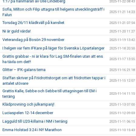
1:17 på halvmaran av Olle Lindeberg
2025-11-22 08:43
Sofia, Milton och Filip uttagna till helgens utvecklingsträff i
2025-11-21 14:23
Falun
Torsdag 26/11 klädkväll på kansliet
2025-11-21 07:54
Ni är guld värda!
2025-11-20 11:27
Veterandag på Bosön 29 november
2025-11-19 13:42
I helgen var fem IFKare på läger för Svenska Löpartalanger
2025-11-18 20:50
Grattis grabbar - ni är klara för Lag SM-finalen utan att ens
2025-11-17 13:55
ha tävla om det!!
Glitter – IFK-galans tema
2025-11-16 21:18
Staffan skriver på Friidrottstorget om att friidrotten tappar i
2025-11-15 12:07
antalet utövare
Grattis Kalle, Sebbe och Sebbe till uttagningen till EM i
2025-11-14 11:15
terräng
Klädprovning och julkampanj!
2025-11-13 07:00
Luciaspelen 12-14 december
2025-11-12 09:03
Lagguld till U20-killarna i NM i terräng
2025-11-11 06:15
Emma Holstad 3:24 i NY Marathon
2025-11-10 15:43