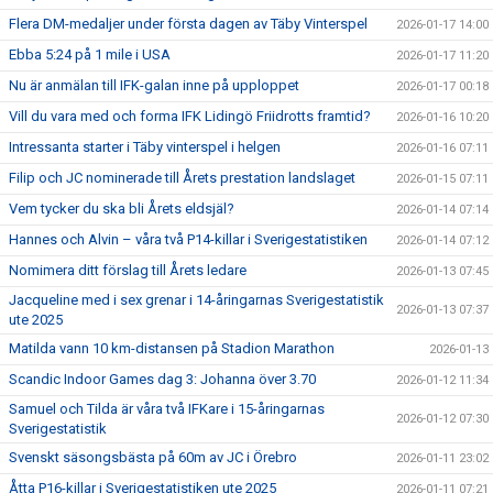
Flera DM-medaljer under första dagen av Täby Vinterspel
2026-01-17 14:00
Ebba 5:24 på 1 mile i USA
2026-01-17 11:20
Nu är anmälan till IFK-galan inne på upploppet
2026-01-17 00:18
Vill du vara med och forma IFK Lidingö Friidrotts framtid?
2026-01-16 10:20
Intressanta starter i Täby vinterspel i helgen
2026-01-16 07:11
Filip och JC nominerade till Årets prestation landslaget
2026-01-15 07:11
Vem tycker du ska bli Årets eldsjäl?
2026-01-14 07:14
Hannes och Alvin – våra två P14-killar i Sverigestatistiken
2026-01-14 07:12
Nomimera ditt förslag till Årets ledare
2026-01-13 07:45
Jacqueline med i sex grenar i 14-åringarnas Sverigestatistik
2026-01-13 07:37
ute 2025
Matilda vann 10 km-distansen på Stadion Marathon
2026-01-13
Scandic Indoor Games dag 3: Johanna över 3.70
2026-01-12 11:34
Samuel och Tilda är våra två IFKare i 15-åringarnas
2026-01-12 07:30
Sverigestatistik
Svenskt säsongsbästa på 60m av JC i Örebro
2026-01-11 23:02
Åtta P16-killar i Sverigestatistiken ute 2025
2026-01-11 07:21