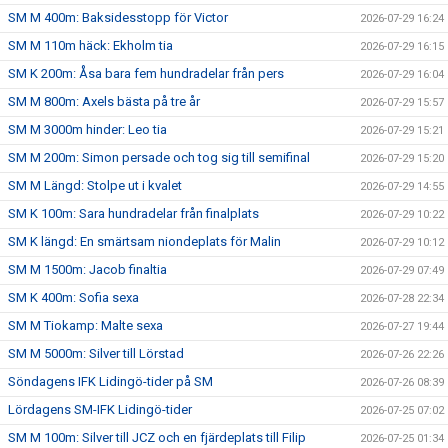
SM M 400m: Baksidesstopp för Victor
2026-07-29 16:24
SM M 110m häck: Ekholm tia
2026-07-29 16:15
SM K 200m: Åsa bara fem hundradelar från pers
2026-07-29 16:04
SM M 800m: Axels bästa på tre år
2026-07-29 15:57
SM M 3000m hinder: Leo tia
2026-07-29 15:21
SM M 200m: Simon persade och tog sig till semifinal
2026-07-29 15:20
SM M Längd: Stolpe ut i kvalet
2026-07-29 14:55
SM K 100m: Sara hundradelar från finalplats
2026-07-29 10:22
SM K längd: En smärtsam niondeplats för Malin
2026-07-29 10:12
SM M 1500m: Jacob finaltia
2026-07-29 07:49
SM K 400m: Sofia sexa
2026-07-28 22:34
SM M Tiokamp: Malte sexa
2026-07-27 19:44
SM M 5000m: Silver till Lörstad
2026-07-26 22:26
Söndagens IFK Lidingö-tider på SM
2026-07-26 08:39
Lördagens SM-IFK Lidingö-tider
2026-07-25 07:02
SM M 100m: Silver till JCZ och en fjärdeplats till Filip
2026-07-25 01:34