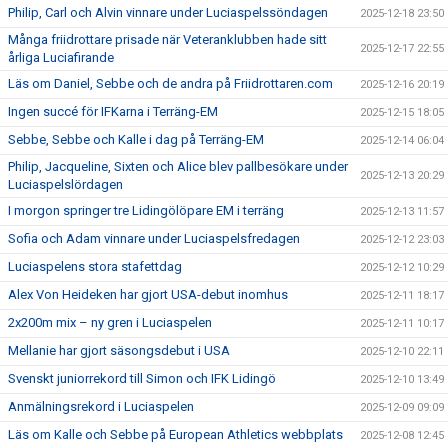
Philip, Carl och Alvin vinnare under Luciaspelssöndagen
2025-12-18 23:50
Många friidrottare prisade när Veteranklubben hade sitt
2025-12-17 22:55
årliga Luciafirande
Läs om Daniel, Sebbe och de andra på Friidrottaren.com
2025-12-16 20:19
Ingen succé för IFKarna i Terräng-EM
2025-12-15 18:05
Sebbe, Sebbe och Kalle i dag på Terräng-EM
2025-12-14 06:04
Philip, Jacqueline, Sixten och Alice blev pallbesökare under
2025-12-13 20:29
Luciaspelslördagen
I morgon springer tre Lidingölöpare EM i terräng
2025-12-13 11:57
Sofia och Adam vinnare under Luciaspelsfredagen
2025-12-12 23:03
Luciaspelens stora stafettdag
2025-12-12 10:29
Alex Von Heideken har gjort USA-debut inomhus
2025-12-11 18:17
2x200m mix – ny gren i Luciaspelen
2025-12-11 10:17
Mellanie har gjort säsongsdebut i USA
2025-12-10 22:11
Svenskt juniorrekord till Simon och IFK Lidingö
2025-12-10 13:49
Anmälningsrekord i Luciaspelen
2025-12-09 09:09
Läs om Kalle och Sebbe på European Athletics webbplats
2025-12-08 12:45