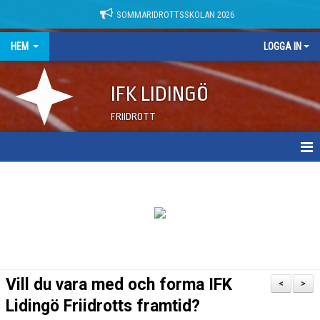
SOMMARIDROTTSSKOLAN 2026
HEM
LOGGA IN
IFK LIDINGÖ
FRIIDROTT
NYHETER
DOKUMENT
Vill du vara med och forma IFK
<
>
Lidingö Friidrotts framtid?