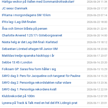
Härliga veckor på Vallen med Sommaridrottsskolan!
2026-06-24 11:34
JC sexa i Danmark
2026-06-23 17:37
IFKarna i morgondagens SM 10 km
2026-06-23 07:14
IFKs lag i Lag-SM-finalen
2026-06-22 18:00
Åsa och Simon blåsta på persen
2026-06-21 22:41
Charlotte Arvered 1:25:17 i Göteborgsvarvet
2026-06-20 14:00
Nästa helg är det Lag-SM-final i Karlstad
2026-06-19 18:12
Sebastian Lörstad uttagen till Junior-VM
2026-06-18 23:00
Matildas tredje spanska häcklopp i år
2026-06-17 23:07
Sebbe 13:45 i London
2026-06-16 23:20
Folksam GP: Saras fina form håller i sig
2026-06-15 15:29
SAYO dag 3: Pers för Jacqueline och tangerat för Pauline
2026-06-14 15:22
SAYO dag 2: Personliga rekordslakten rullar vidare
2026-06-13 23:36
SAYO dag 1: Personliga rekordens kväll
2026-06-12 22:59
Klubbrekordet på 100m
2026-06-12 07:09
Lyssna på Track & Talk med en hel del IFK Lidingö-prat
2026-06-11 23:01