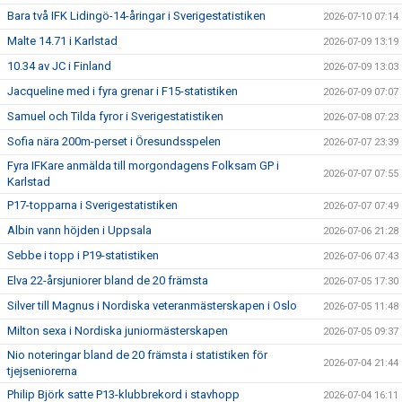
Bara två IFK Lidingö-14-åringar i Sverigestatistiken
2026-07-10 07:14
Malte 14.71 i Karlstad
2026-07-09 13:19
10.34 av JC i Finland
2026-07-09 13:03
Jacqueline med i fyra grenar i F15-statistiken
2026-07-09 07:07
Samuel och Tilda fyror i Sverigestatistiken
2026-07-08 07:23
Sofia nära 200m-perset i Öresundsspelen
2026-07-07 23:39
Fyra IFKare anmälda till morgondagens Folksam GP i
2026-07-07 07:55
Karlstad
P17-topparna i Sverigestatistiken
2026-07-07 07:49
Albin vann höjden i Uppsala
2026-07-06 21:28
Sebbe i topp i P19-statistiken
2026-07-06 07:43
Elva 22-årsjuniorer bland de 20 främsta
2026-07-05 17:30
Silver till Magnus i Nordiska veteranmästerskapen i Oslo
2026-07-05 11:48
Milton sexa i Nordiska juniormästerskapen
2026-07-05 09:37
Nio noteringar bland de 20 främsta i statistiken för
2026-07-04 21:44
tjejseniorerna
Philip Björk satte P13-klubbrekord i stavhopp
2026-07-04 16:11