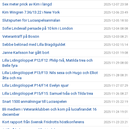
Sex meter prick av Kim i längd
2025-12-07 23:58
Kim Wingren 7.36/13.22 i New York
2025-12-06 23:49
Slutspurten för Luciaspelsanmälan
2025-12-05 18:50
Sofie Lindevall persade på 10 km i London
2025-12-04 08:08
Veteranträff på Bosön
2025-12-03 08:21
Sebbe belönad med Lilla Bragdguldet
2025-12-02 15:14
Janne Karlsson har gått bort
2025-12-01 19:08
Lilla Lidingöloppet P12/F12: Philip två, Matilda trea och
2025-11-29 08:00
Belle fyra
Lilla Lidingöloppet P13/F13: Nils sexa och Hugo och Elliot
2025-11-28 08:31
åtta och nia
Lilla Lidingöloppet P14/F14: Evelyn sjua!
2025-11-27 07:29
Lilla Lidingöloppet P15/F15: Samuel tvåa och Tilda trea
2025-11-26 08:27
Snart 1500 anmälningar till Luciaspelen
2025-11-25 22:19
Bli medlem i Veteranklubben och kom på luciafirandet 16
2025-11-24 19:01
december
Kort rapport från Svensk Friidrotts höstkonferens
2025-11-23 23:21