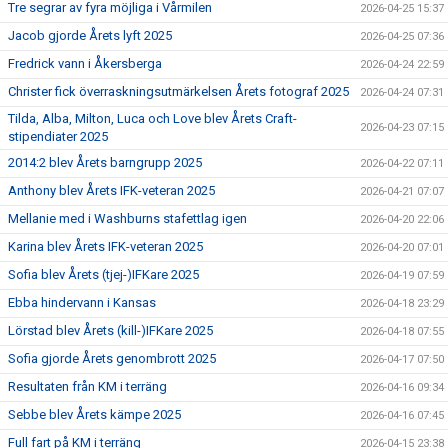
Tre segrar av fyra möjliga i Vårmilen
2026-04-25 15:37
Jacob gjorde Årets lyft 2025
2026-04-25 07:36
Fredrick vann i Åkersberga
2026-04-24 22:59
Christer fick överraskningsutmärkelsen Årets fotograf 2025
2026-04-24 07:31
Tilda, Alba, Milton, Luca och Love blev Årets Craft-
2026-04-23 07:15
stipendiater 2025
2014:2 blev Årets barngrupp 2025
2026-04-22 07:11
Anthony blev Årets IFK-veteran 2025
2026-04-21 07:07
Mellanie med i Washburns stafettlag igen
2026-04-20 22:06
Karina blev Årets IFK-veteran 2025
2026-04-20 07:01
Sofia blev Årets (tjej-)IFKare 2025
2026-04-19 07:59
Ebba hindervann i Kansas
2026-04-18 23:29
Lörstad blev Årets (kill-)IFKare 2025
2026-04-18 07:55
Sofia gjorde Årets genombrott 2025
2026-04-17 07:50
Resultaten från KM i terräng
2026-04-16 09:34
Sebbe blev Årets kämpe 2025
2026-04-16 07:45
Full fart på KM i terräng
2026-04-15 23:38