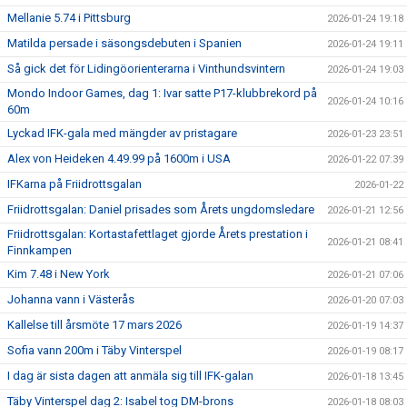
Mellanie 5.74 i Pittsburg
2026-01-24 19:18
Matilda persade i säsongsdebuten i Spanien
2026-01-24 19:11
Så gick det för Lidingöorienterarna i Vinthundsvintern
2026-01-24 19:03
Mondo Indoor Games, dag 1: Ivar satte P17-klubbrekord på
2026-01-24 10:16
60m
Lyckad IFK-gala med mängder av pristagare
2026-01-23 23:51
Alex von Heideken 4.49.99 på 1600m i USA
2026-01-22 07:39
IFKarna på Friidrottsgalan
2026-01-22
Friidrottsgalan: Daniel prisades som Årets ungdomsledare
2026-01-21 12:56
Friidrottsgalan: Kortastafettlaget gjorde Årets prestation i
2026-01-21 08:41
Finnkampen
Kim 7.48 i New York
2026-01-21 07:06
Johanna vann i Västerås
2026-01-20 07:03
Kallelse till årsmöte 17 mars 2026
2026-01-19 14:37
Sofia vann 200m i Täby Vinterspel
2026-01-19 08:17
I dag är sista dagen att anmäla sig till IFK-galan
2026-01-18 13:45
Täby Vinterspel dag 2: Isabel tog DM-brons
2026-01-18 08:03