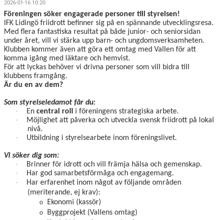
2026-01-16 10:20
Föreningen söker engagerade personer till styrelsen!
IFK Lidingö friidrott befinner sig på en spännande utvecklingsresa.
Med flera fantastiska resultat på både junior- och seniorsidan
under året, vill vi stärka upp barn- och ungdomsverksamheten.
Klubben kommer även att göra ett omtag med Vallen för att
komma igång med läktare och hemvist.
För att lyckas behöver vi drivna personer som vill bidra till
klubbens framgång.
Är du en av dem?
Som styrelseledamot får du:
·
En
central roll
i föreningens strategiska arbete.
·
Möjlighet att påverka och utveckla svensk friidrott på lokal
nivå.
·
Utbildning i styrelsearbete inom föreningslivet.
Vi söker dig som:
·
Brinner för idrott och vill främja hälsa och gemenskap.
·
Har god samarbetsförmåga och engagemang.
·
Har erfarenhet inom något av följande områden
(meriterande, ej krav):
Ekonomi (kassör)
o
Byggprojekt (Vallens omtag)
o