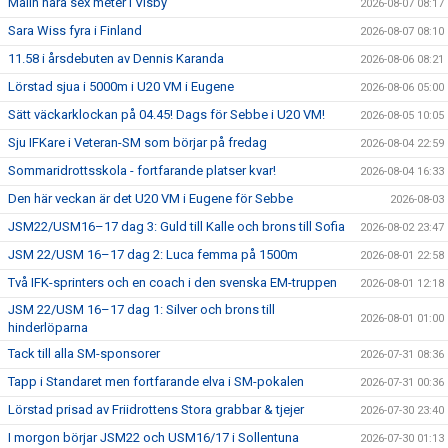
Malin nära sex meter i Visby
2026-08-07 08:17
Sara Wiss fyra i Finland
2026-08-07 08:10
11.58 i årsdebuten av Dennis Karanda
2026-08-06 08:21
Lörstad sjua i 5000m i U20 VM i Eugene
2026-08-06 05:00
Sätt väckarklockan på 04.45! Dags för Sebbe i U20 VM!
2026-08-05 10:05
Sju IFKare i Veteran-SM som börjar på fredag
2026-08-04 22:59
Sommaridrottsskola - fortfarande platser kvar!
2026-08-04 16:33
Den här veckan är det U20 VM i Eugene för Sebbe
2026-08-03
JSM22/USM16–17 dag 3: Guld till Kalle och brons till Sofia
2026-08-02 23:47
JSM 22/USM 16–17 dag 2: Luca femma på 1500m
2026-08-01 22:58
Två IFK-sprinters och en coach i den svenska EM-truppen
2026-08-01 12:18
JSM 22/USM 16–17 dag 1: Silver och brons till
2026-08-01 01:00
hinderlöparna
Tack till alla SM-sponsorer
2026-07-31 08:36
Tapp i Standaret men fortfarande elva i SM-pokalen
2026-07-31 00:36
Lörstad prisad av Friidrottens Stora grabbar & tjejer
2026-07-30 23:40
I morgon börjar JSM22 och USM16/17 i Sollentuna
2026-07-30 01:13