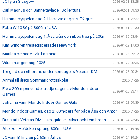
JC fyra i Glasgow
2026-02-01 13:28
Carl Magnus och Janne tävlade i Sollentuna
2026-02-01 09:30
Hammarbyspelen dag 2: Häck var dagens IFK-gren
2026-01-31 22:37
Ebba W 10:36 på 3000m i USA
2026-01-31 21:30
Hammarbyspelen dag 1: Åsa tvåa och Ebba trea på 200m
2026-01-30 23:54
Kim Wingren trestegspersade i New York
2026-01-29 17:00
Matilda persade i viktkastning
2026-01-28 09:12
Våra arrangemang 2025
2026-01-27 20:35
Tre guld och ett brons under söndagens Veteran-DM
2026-01-26 20:34
Anmäl till årets Sommaridrottsskola!
2026-01-26
Flera 200m-pers under tredje dagen av Mondo Indoor
2026-01-25 23:14
Games
Johanna vann Mondo Indoor Games Gala
2026-01-25 09:39
Mondo Indoor Games, dag 2: 60m-pers för både Åsa och Anton
2026-01-25
Bra start i Veteran-DM – sex guld, ett silver och fem brons
2026-01-24 23:46
Alex von Heideken sprang 800m i USA
2026-01-24 19:45
JC vann B-finalen på 60m i Århus
2026-01-24 19:24