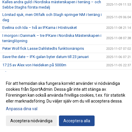
Kalles andra guld i Nordiska mästerskapen i terräng – och
2025-11-09 11:53
Sebbe Staghs första medalj
Lörstad sjuk, men Ottfalk och Stagh springer NM i terräng i
2025-11-09 06:04
dag
Evelina och Ida – två av IFKarna i Höstrusket
2025-11-08 21:14
I morgon i Danmark – tre IFKare i Nordiska Mästerskapen i
2025-11-08 07:38
terränglöpning
Peter Woll fick Lasse Dahlstedts funktionärspris
2025-11-07 07:02
Save the date – IFK-galan byter datum till 23 januari
2025-11-06 07:21
17:25 av Alex von Heideken på 5000m
2025-11-05 22:37
Så nära var det maximal Daniel-utdelning
2025-11-04 22:56
Årets fjärde Bulle är ute nu
2025-11-03 07:22
För att hemsidan ska fungera korrekt använder vi nödvändiga
cookies från SportAdmin. Dessa går inte att stänga av.
IFK tia i SM-pokalen
2025-11-02 23:22
Föreningen kan också använda frivilliga cookies, t.ex. för statistik
Emma Holstad 1:35 på halvmaran
2025-11-01 22:35
eller marknadsföring. Du väljer själv om du vill acceptera dessa.
Terräng-SM: 18 IFK Lidingö-lag i Mix-stafetten
2025-10-31 07:06
Anpassa dina val
Terräng-SM: Luddes sista lopp i IFKs blåvita tävlingsdräkt
2025-10-30 07:01
Acceptera nödvändiga
Acceptera alla
Terräng-SM: Tilda sjua i F15
2025-10-29 07:00
Terräng-SM: Veteranerna femma i lag
2025-10-28 23:29