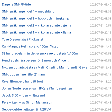
Dagens SM-IFK-tider
2026-07-24 09:40
SM-nerräkningen del 4 – medel/lång
2026-07-23 08:35
SM-nerräkningen del 3 – hopp och mångkamp
2026-07-22 08:38
SM-nerräkningen del 2 – vi kollar sprintertjejerna
2026-07-21 12:54
SM-nerräkningen del 1 – vi kollar sprinterkillarna
2026-07-20 20:15
Tove Olsson tvåa i Fridkastet
2026-07-19 18:35
Carl-Magnus Helin sprang 100m i Ystad
2026-07-18 14:49
33 hundradelar från det svenska rekordet på 4x100m
2026-07-17 07:58
Hundradelsnära persen för Simon och Vincent
2026-07-16 07:56
Nytt snyggt årtsbästa av Malin Otterling Marmbrandt i Gävle
2026-07-15 16:45
SM-truppen innehåller 21 namn
2026-07-15 07:11
Orvar Blomberg har gått bort
2026-07-14 18:20
Johan Nordenson ensam IFKare i Tumbasprinten
2026-07-13 07:17
Jacob 3:50 – igen – i England
2026-07-12 07:59
Pers – igen – av Simon Martinsson
2026-07-11 07:48
Sebbe dubbelt uttagen till U20 VM
2026-07-10 20:08