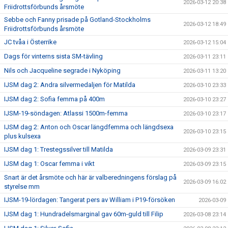
2026-03-12 20:38
Friidrottsförbunds årsmöte
Sebbe och Fanny prisade på Gotland-Stockholms
2026-03-12 18:49
Friidrottsförbunds årsmöte
JC tvåa i Österrike
2026-03-12 15:04
Dags för vinterns sista SM-tävling
2026-03-11 23:11
Nils och Jacqueline segrade i Nyköping
2026-03-11 13:20
IJSM dag 2: Andra silvermedaljen för Matilda
2026-03-10 23:33
IJSM dag 2: Sofia femma på 400m
2026-03-10 23:27
IJSM-19-söndagen: Atlassi 1500m-femma
2026-03-10 23:17
IJSM dag 2: Anton och Oscar längdfemma och längdsexa
2026-03-10 23:15
plus kulsexa
IJSM dag 1: Trestegssilver till Matilda
2026-03-09 23:31
IJSM dag 1: Oscar femma i vikt
2026-03-09 23:15
Snart är det årsmöte och här är valberedningens förslag på
2026-03-09 16:02
styrelse mm
IJSM-19-lördagen: Tangerat pers av William i P19-försöken
2026-03-09
IJSM dag 1: Hundradelsmarginal gav 60m-guld till Filip
2026-03-08 23:14