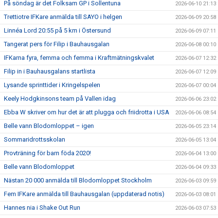
På söndag är det Folksam GP i Sollentuna
2026-06-10 21:13
Trettiotre IFKare anmälda till SAYO i helgen
2026-06-09 20:58
Linnéa Lord 20:55 på 5 km i Östersund
2026-06-09 07:11
Tangerat pers för Filip i Bauhausgalan
2026-06-08 00:10
IFKarna fyra, femma och femma i Kraftmätningskvalet
2026-06-07 12:32
Filip in i Bauhausgalans startlista
2026-06-07 12:09
Lysande sprinttider i Kringelspelen
2026-06-07 00:04
Keely Hodgkinsons team på Vallen idag
2026-06-06 23:02
Ebba W skriver om hur det är att plugga och friidrotta i USA
2026-06-06 08:54
Belle vann Blodomloppet – igen
2026-06-05 23:14
Sommaridrottsskolan
2026-06-05 13:04
Provträning för barn föda 2020!
2026-06-04 13:00
Belle vann Blodomloppet
2026-06-04 09:33
Nästan 20 000 anmälda till Blodomloppet Stockholm
2026-06-03 09:59
Fem IFKare anmälda till Bauhausgalan (uppdaterad notis)
2026-06-03 08:01
Hannes nia i Shake Out Run
2026-06-03 07:53