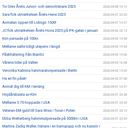
Tor blev Årets Junior- och seniortränare 2025
2026-04-08 10:15
Sara fick utmärkelsen Årets Hane 2025
2026-04-07 22:50
Anmälan öppen till Lidingö 1500!
2026-04-07 14:37
JC fick utmärkelsen Årets Hona 2025 på IFK-galan i januari
2026-04-06 22:13
Kim persade på 100m
2026-04-05 19:48
Mellanie satte tidigt utepers i längd
2026-04-05 19:44
Påskhälsning från Biarritz
2026-04-05 19:00
Vårens tider på Vallen
2026-04-03 16:58
Veronika Kalinina halvmaratonpersade i Berlin
2026-04-02 13:05
Ha en fin påsk!
2026-04-02 07:08
Anmäl dig till KM i terräng
2026-04-01 10:47
Höjdårsbästa av KIm
2026-03-31 23:28
Mellanie 5.75-hoppade i USA
2026-03-31 23:24
Veteran-EM-guld till Sara Wiss i Torun i Polen
2026-03-31 23:13
Ebba Wetterberg halvminutpersade på 5000m i USA
2026-03-31 22:59
Martina Zadig Waller, tränare i en barngrupp och nu kassör i