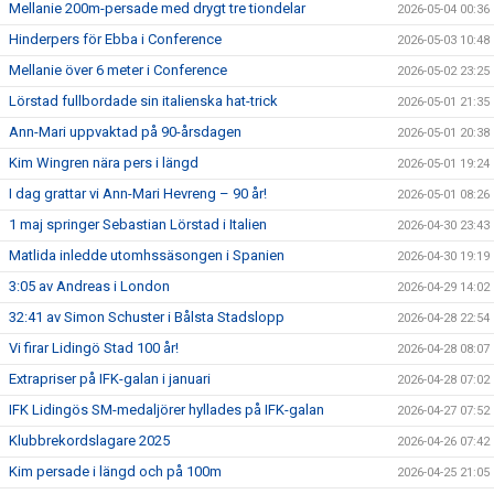
Mellanie 200m-persade med drygt tre tiondelar
2026-05-04 00:36
Hinderpers för Ebba i Conference
2026-05-03 10:48
Mellanie över 6 meter i Conference
2026-05-02 23:25
Lörstad fullbordade sin italienska hat-trick
2026-05-01 21:35
Ann-Mari uppvaktad på 90-årsdagen
2026-05-01 20:38
Kim Wingren nära pers i längd
2026-05-01 19:24
I dag grattar vi Ann-Mari Hevreng – 90 år!
2026-05-01 08:26
1 maj springer Sebastian Lörstad i Italien
2026-04-30 23:43
Matlida inledde utomhssäsongen i Spanien
2026-04-30 19:19
3:05 av Andreas i London
2026-04-29 14:02
32:41 av Simon Schuster i Bålsta Stadslopp
2026-04-28 22:54
Vi firar Lidingö Stad 100 år!
2026-04-28 08:07
Extrapriser på IFK-galan i januari
2026-04-28 07:02
IFK Lidingös SM-medaljörer hyllades på IFK-galan
2026-04-27 07:52
Klubbrekordslagare 2025
2026-04-26 07:42
Kim persade i längd och på 100m
2026-04-25 21:05