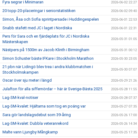
Fyra segrar i Minimaran
2026-06-02 22:27
20 topp-20-placeringar i seniorstatistiken
2026-06-02 09:40
Simon, Åsa och Sofia sprintpersade i Huddingespelen
2026-06-01 22:53
Snabb stafett med JC i laget i Nordiska
2026-06-01 22:31
Pers för Sara och en fjärdeplats för JC i Nordiska
2026-05-31 01:05
Mästerskapen
Nästpers på 1500m av Jacob Klinth i Birmingham
2026-05-31 00:12
Simon Schuster bäste IFKare i Stockholm Marathon
2026-05-30 23:05
21 pbn när Lidingö blev trea i andra klubbmatchen i
2026-05-30 07:07
Stockholmskampen
Oscar över sju meter i längd
2026-05-29 21:26
Julafton för alla siffernördar – här är Sverige-Bästa 2025
2026-05-28 11:55
Lag-SM-kval-notiser
2026-05-28 07:37
Lag-SM-kvalet: Hjältarna som tog en poäng var
2026-05-27 07:35
Sara gör landslagsdebut som 39-åring
2026-05-26 17:00
Lag-SM-kvalet: Dubbla veteranrekord
2026-05-26 14:34
Malte vann Ljungby Mångkamp
2026-05-25 17:35