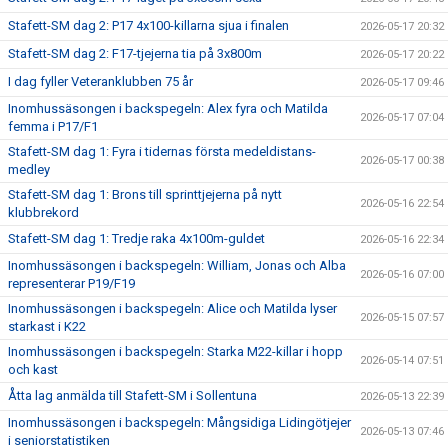
Stafett-SM dag 2: P17 4x100-killarna sjua i finalen
2026-05-17 20:32
Stafett-SM dag 2: F17-tjejerna tia på 3x800m
2026-05-17 20:22
I dag fyller Veteranklubben 75 år
2026-05-17 09:46
Inomhussäsongen i backspegeln: Alex fyra och Matilda
2026-05-17 07:04
femma i P17/F1
Stafett-SM dag 1: Fyra i tidernas första medeldistans-
2026-05-17 00:38
medley
Stafett-SM dag 1: Brons till sprinttjejerna på nytt
2026-05-16 22:54
klubbrekord
Stafett-SM dag 1: Tredje raka 4x100m-guldet
2026-05-16 22:34
Inomhussäsongen i backspegeln: William, Jonas och Alba
2026-05-16 07:00
representerar P19/F19
Inomhussäsongen i backspegeln: Alice och Matilda lyser
2026-05-15 07:57
starkast i K22
Inomhussäsongen i backspegeln: Starka M22-killar i hopp
2026-05-14 07:51
och kast
Åtta lag anmälda till Stafett-SM i Sollentuna
2026-05-13 22:39
Inomhussäsongen i backspegeln: Mångsidiga Lidingötjejer
2026-05-13 07:46
i seniorstatistiken