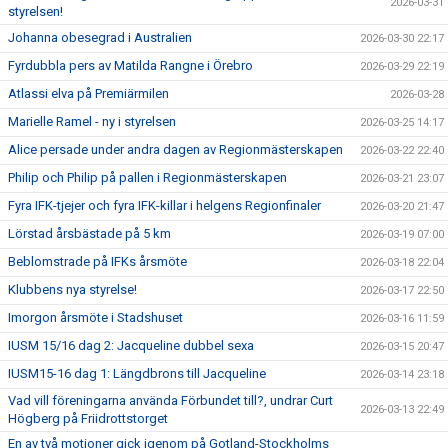
2026-03-31
styrelsen!
Johanna obesegrad i Australien
2026-03-30 22:17
Fyrdubbla pers av Matilda Rangne i Örebro
2026-03-29 22:19
Atlassi elva på Premiärmilen
2026-03-28
Marielle Ramel - ny i styrelsen
2026-03-25 14:17
Alice persade under andra dagen av Regionmästerskapen
2026-03-22 22:40
Philip och Philip på pallen i Regionmästerskapen
2026-03-21 23:07
Fyra IFK-tjejer och fyra IFK-killar i helgens Regionfinaler
2026-03-20 21:47
Lörstad årsbästade på 5 km
2026-03-19 07:00
Beblomstrade på IFKs årsmöte
2026-03-18 22:04
Klubbens nya styrelse!
2026-03-17 22:50
Imorgon årsmöte i Stadshuset
2026-03-16 11:59
IUSM 15/16 dag 2: Jacqueline dubbel sexa
2026-03-15 20:47
IUSM15-16 dag 1: Längdbrons till Jacqueline
2026-03-14 23:18
Vad vill föreningarna använda Förbundet till?, undrar Curt
2026-03-13 22:49
Högberg på Friidrottstorget
En av två motioner gick igenom på Gotland-Stockholms