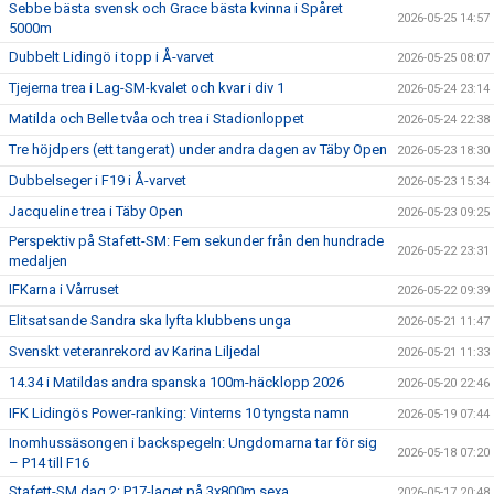
Sebbe bästa svensk och Grace bästa kvinna i Spåret
2026-05-25 14:57
5000m
Dubbelt Lidingö i topp i Å-varvet
2026-05-25 08:07
Tjejerna trea i Lag-SM-kvalet och kvar i div 1
2026-05-24 23:14
Matilda och Belle tvåa och trea i Stadionloppet
2026-05-24 22:38
Tre höjdpers (ett tangerat) under andra dagen av Täby Open
2026-05-23 18:30
Dubbelseger i F19 i Å-varvet
2026-05-23 15:34
Jacqueline trea i Täby Open
2026-05-23 09:25
Perspektiv på Stafett-SM: Fem sekunder från den hundrade
2026-05-22 23:31
medaljen
IFKarna i Vårruset
2026-05-22 09:39
Elitsatsande Sandra ska lyfta klubbens unga
2026-05-21 11:47
Svenskt veteranrekord av Karina Liljedal
2026-05-21 11:33
14.34 i Matildas andra spanska 100m-häcklopp 2026
2026-05-20 22:46
IFK Lidingös Power-ranking: Vinterns 10 tyngsta namn
2026-05-19 07:44
Inomhussäsongen i backspegeln: Ungdomarna tar för sig
2026-05-18 07:20
– P14 till F16
Stafett-SM dag 2: P17-laget på 3x800m sexa
2026-05-17 20:48