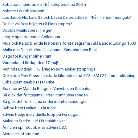
Ebba bara hundradelen från uteperset på 200m
Nyheter i Webbshopen!
Läs Jacob Hs, Lars Gs och Lasse Ds berättelser i ”På min mammas gata”
Du har väl fixat biljetter till Finnkampen?
Dubbla Matildapers i helgen
Jeppe spjutpersade i Sollentuna
Moa och Kalab blev de historiska första segrarna i Blå Bandet Lidingö 1500
Malin och Daniel tvåor i halvmaran Kungsholmen Runt
Dags för Kungsholmen runt
Vårmarknad lördag den 17 maj!
Möt Nils Lindvall – 13 åringen som älskar att springa
Ockelbos Elov Olsson snittade kilometern på 5:03 i SM i 24-timmarslöpning
Ebba 200m-snabb i Frankrike
Bra race av Matilda Rangne i Varvetmilen Sollentuna
Så gick det för tjejerna under inomhussäsongen
Så gick det för killarna under inomhussäsongen
Sebbe bäst i Italien – i år igen!
Edvins tredje individuella lopp på två dagar
Malcolm Sterky 1:15 i Premiärhalvan
Ännu en sprintdubbel av Edvin i USA
Styrelsen informerar!