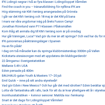
IFK Lidingö-segrar i två av fyra klasser i Lidingöloppet Vårmilen
Find the coach in you – tränarutbildning för nyfikna IFK:are
Hög stämning när KM i terräng arrangerades på Grönsta
I går var det KM i terräng och 18 maj är det KM på bana
I mars var våra ungdomar iväg på årets Fusion Camp!
Jonathan Rönnlund vann P11-klassen i Påsksmällen
Kom ihåg att anmäla dig till KM i terräng som är på onsdag
Hur går träningen, Luca? Vad gör du mer än att springa? Och vad har du för m
IFK-juniorernas påskträningsläger i Spanien
Ha en fin påsk!
I dag om två månader kan du springa klubbmästerskap 3000m på Vallen
Kickstarta utesäsongen med att uppdatera din klubbgarderob!
22-åringarna i Sverigestatistiken
Mellanie 5.49 i USA
Edvin persade på 400m
BAUHAUS-galan Youth & Masters 17–20 juli
Emil Quíck – inne på sitt andra styrelseår!
Vad gör Edvin i New Mexico? Och hur går det med idrotten? Edvin berättar sjä
Lotta vår fantastiska allt i allo, tack för att du är kvar ytterligare ett år i styrels
Inomhusstatistiken – kvinnor seniorer: Matilda nia i femkamp
Snart är det dags för Lidingöloppet Vårmilen!