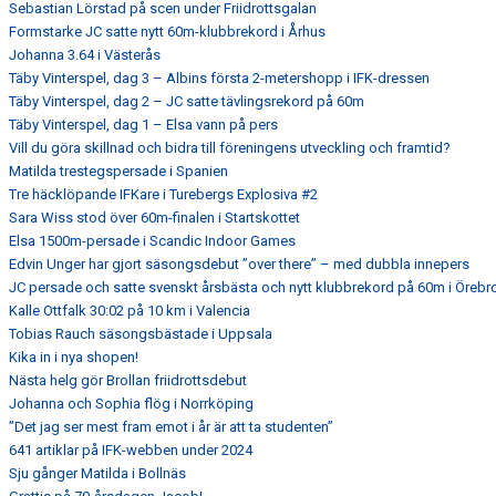
Sebastian Lörstad på scen under Friidrottsgalan
Formstarke JC satte nytt 60m-klubbrekord i Århus
Johanna 3.64 i Västerås
Täby Vinterspel, dag 3 – Albins första 2-metershopp i IFK-dressen
Täby Vinterspel, dag 2 – JC satte tävlingsrekord på 60m
Täby Vinterspel, dag 1 – Elsa vann på pers
Vill du göra skillnad och bidra till föreningens utveckling och framtid?
Matilda trestegspersade i Spanien
Tre häcklöpande IFKare i Turebergs Explosiva #2
Sara Wiss stod över 60m-finalen i Startskottet
Elsa 1500m-persade i Scandic Indoor Games
Edvin Unger har gjort säsongsdebut ”over there” – med dubbla innepers
JC persade och satte svenskt årsbästa och nytt klubbrekord på 60m i Örebr
Kalle Ottfalk 30:02 på 10 km i Valencia
Tobias Rauch säsongsbästade i Uppsala
Kika in i nya shopen!
Nästa helg gör Brollan friidrottsdebut
Johanna och Sophia flög i Norrköping
”Det jag ser mest fram emot i år är att ta studenten”
641 artiklar på IFK-webben under 2024
Sju gånger Matilda i Bollnäs