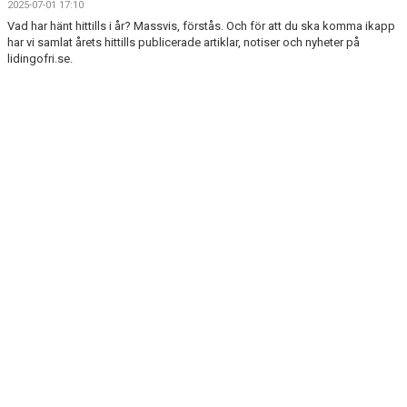
2025-07-01 17:10
Vad har hänt hittills i år? Massvis, förstås. Och för att du ska komma ikapp
har vi samlat årets hittills publicerade artiklar, notiser och nyheter på
lidingofri.se.