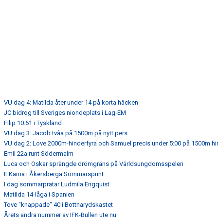
VU dag 4: Matilda åter under 14 på korta häcken
JC bidrog till Sveriges niondeplats i Lag-EM
Filip 10.61 i Tyskland
VU dag 3: Jacob tvåa på 1500m på nytt pers
VU dag 2: Love 2000m-hinderfyra och Samuel precis under 5:00 på 1500m hi
Emil 22a runt Södermalm
Luca och Oskar sprängde drömgräns på Världsungdomsspelen
IFKarna i Åkersberga Sommarsprint
I dag sommarpratar Ludmila Engquist
Matilda 14-låga i Spanien
Tove "knappade" 40 i Bottnarydskastet
Årets andra nummer av IFK-Bullen ute nu