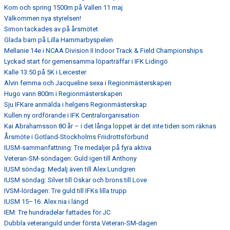
Kom och spring 1500m på Vallen 11 maj
Välkommen nya styrelsen!
Simon tackades av på årsmötet
Glada barn på Lilla Hammarbyspelen
Mellanie 14e i NCAA Division II Indoor Track & Field Championships
Lyckad start för gemensamma löparträffar i IFK Lidingö
Kalle 13:50 på 5K i Leicester
Alvin femma och Jacqueline sexa i Regionmästerskapen
Hugo vann 800m i Regionmästerskapen
Sju IFKare anmälda i helgens Regionmästerskap
Kullen ny ordförande i IFK Centralorganisation
Kai Abrahamsson 80 år – i det långa loppet är det inte tiden som räknas
Årsmöte i Gotland-Stockholms Friidrottsförbund
IUSM-sammanfattning: Tre medaljer på fyra aktiva
Veteran-SM-söndagen: Guld igen till Anthony
IUSM söndag: Medalj även till Alex Lundgren
IUSM söndag: Silver till Oskar och brons till Love
IVSM-lördagen: Tre guld till IFKs lilla trupp
IUSM 15–16: Alex nia i längd
IEM: Tre hundradelar fattades för JC
Dubbla veteranguld under första Veteran-SM-dagen