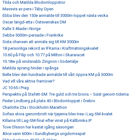
Tilda och Matilda Blodomloppstior
Massvis av pers i Täby Open
Ebba blev den 150e anmälde till 3000m-loppet nästa vecka
Oscar längd-etta i Östsvenskas DM
Kalle 3:46ade i Norge
Sebbe 5000m-persade i Frankrike
Sista chansen att anmäla sig till KM 3000m
18 personliga rekord av IFKarna i Kraftmätningskvalet
10.60 på Filip och 10.77 på Milton i Skararacet
10.18w på vindsnabb Zirignon i Södertälje
Matilda sprang hinder i spånga
Belle blev den hundrade anmälde till vårt öppna KM på 3000m
Vad vill våra aktiva framöver?
JC 10.65 i Prag
Perspektiv på Stafett-SM: Tre guld och tre brons – bäst genom tiderna
Peder Lindberg på plats 40 i Blodomloppet i Örebro
Charlotte 23a i Stockholm Marathon
Sofias stora genombrott när tjejerna blev trea i Lag-SM-kvalet
Killarna till Lag-SM-final efter vinst på Källbrinks IP
Tove Olsson har kastat igång säsongen
Alice vann 600m i Sundbybergs ungdomsspel