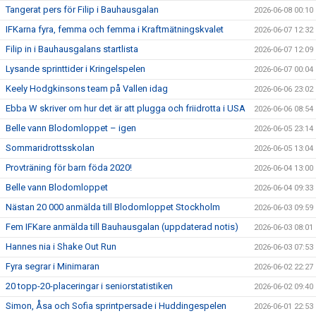
Tangerat pers för Filip i Bauhausgalan
2026-06-08 00:10
IFKarna fyra, femma och femma i Kraftmätningskvalet
2026-06-07 12:32
Filip in i Bauhausgalans startlista
2026-06-07 12:09
Lysande sprinttider i Kringelspelen
2026-06-07 00:04
Keely Hodgkinsons team på Vallen idag
2026-06-06 23:02
Ebba W skriver om hur det är att plugga och friidrotta i USA
2026-06-06 08:54
Belle vann Blodomloppet – igen
2026-06-05 23:14
Sommaridrottsskolan
2026-06-05 13:04
Provträning för barn föda 2020!
2026-06-04 13:00
Belle vann Blodomloppet
2026-06-04 09:33
Nästan 20 000 anmälda till Blodomloppet Stockholm
2026-06-03 09:59
Fem IFKare anmälda till Bauhausgalan (uppdaterad notis)
2026-06-03 08:01
Hannes nia i Shake Out Run
2026-06-03 07:53
Fyra segrar i Minimaran
2026-06-02 22:27
20 topp-20-placeringar i seniorstatistiken
2026-06-02 09:40
Simon, Åsa och Sofia sprintpersade i Huddingespelen
2026-06-01 22:53