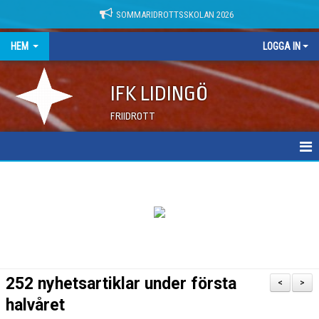
SOMMARIDROTTSSKOLAN 2026
HEM
LOGGA IN
IFK LIDINGÖ
FRIIDROTT
NYHETER
DOKUMENT
252 nyhetsartiklar under första
<
>
halvåret