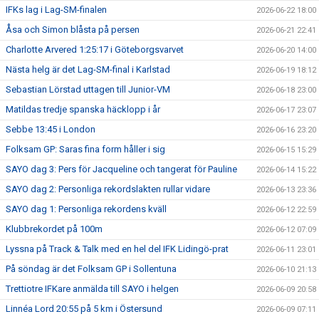
IFKs lag i Lag-SM-finalen
2026-06-22 18:00
Åsa och Simon blåsta på persen
2026-06-21 22:41
Charlotte Arvered 1:25:17 i Göteborgsvarvet
2026-06-20 14:00
Nästa helg är det Lag-SM-final i Karlstad
2026-06-19 18:12
Sebastian Lörstad uttagen till Junior-VM
2026-06-18 23:00
Matildas tredje spanska häcklopp i år
2026-06-17 23:07
Sebbe 13:45 i London
2026-06-16 23:20
Folksam GP: Saras fina form håller i sig
2026-06-15 15:29
SAYO dag 3: Pers för Jacqueline och tangerat för Pauline
2026-06-14 15:22
SAYO dag 2: Personliga rekordslakten rullar vidare
2026-06-13 23:36
SAYO dag 1: Personliga rekordens kväll
2026-06-12 22:59
Klubbrekordet på 100m
2026-06-12 07:09
Lyssna på Track & Talk med en hel del IFK Lidingö-prat
2026-06-11 23:01
På söndag är det Folksam GP i Sollentuna
2026-06-10 21:13
Trettiotre IFKare anmälda till SAYO i helgen
2026-06-09 20:58
Linnéa Lord 20:55 på 5 km i Östersund
2026-06-09 07:11