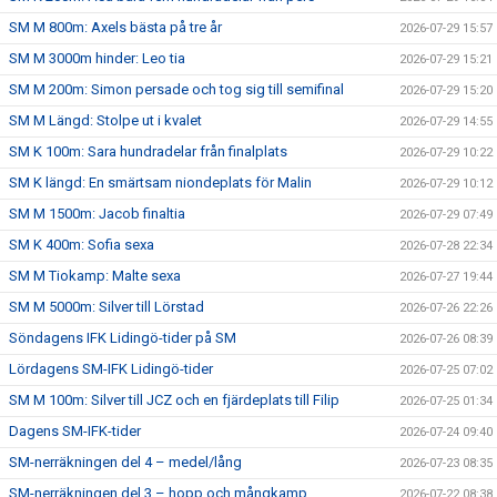
SM M 800m: Axels bästa på tre år
2026-07-29 15:57
SM M 3000m hinder: Leo tia
2026-07-29 15:21
SM M 200m: Simon persade och tog sig till semifinal
2026-07-29 15:20
SM M Längd: Stolpe ut i kvalet
2026-07-29 14:55
SM K 100m: Sara hundradelar från finalplats
2026-07-29 10:22
SM K längd: En smärtsam niondeplats för Malin
2026-07-29 10:12
SM M 1500m: Jacob finaltia
2026-07-29 07:49
SM K 400m: Sofia sexa
2026-07-28 22:34
SM M Tiokamp: Malte sexa
2026-07-27 19:44
SM M 5000m: Silver till Lörstad
2026-07-26 22:26
Söndagens IFK Lidingö-tider på SM
2026-07-26 08:39
Lördagens SM-IFK Lidingö-tider
2026-07-25 07:02
SM M 100m: Silver till JCZ och en fjärdeplats till Filip
2026-07-25 01:34
Dagens SM-IFK-tider
2026-07-24 09:40
SM-nerräkningen del 4 – medel/lång
2026-07-23 08:35
SM-nerräkningen del 3 – hopp och mångkamp
2026-07-22 08:38