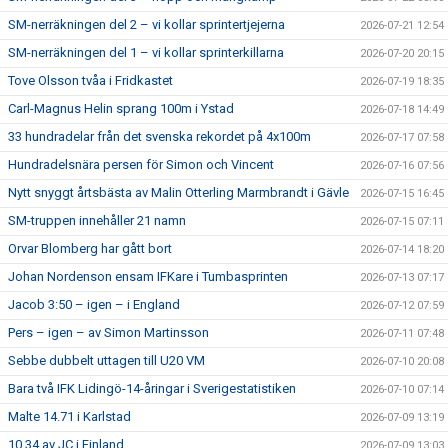
SM-nerräkningen del 2 – vi kollar sprintertjejerna
2026-07-21 12:54
SM-nerräkningen del 1 – vi kollar sprinterkillarna
2026-07-20 20:15
Tove Olsson tvåa i Fridkastet
2026-07-19 18:35
Carl-Magnus Helin sprang 100m i Ystad
2026-07-18 14:49
33 hundradelar från det svenska rekordet på 4x100m
2026-07-17 07:58
Hundradelsnära persen för Simon och Vincent
2026-07-16 07:56
Nytt snyggt årtsbästa av Malin Otterling Marmbrandt i Gävle
2026-07-15 16:45
SM-truppen innehåller 21 namn
2026-07-15 07:11
Orvar Blomberg har gått bort
2026-07-14 18:20
Johan Nordenson ensam IFKare i Tumbasprinten
2026-07-13 07:17
Jacob 3:50 – igen – i England
2026-07-12 07:59
Pers – igen – av Simon Martinsson
2026-07-11 07:48
Sebbe dubbelt uttagen till U20 VM
2026-07-10 20:08
Bara två IFK Lidingö-14-åringar i Sverigestatistiken
2026-07-10 07:14
Malte 14.71 i Karlstad
2026-07-09 13:19
10.34 av JC i Finland
2026-07-09 13:03