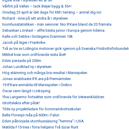
Ingvar kvar i styrelsen ett år till!
Vårfint på Vallen – tack Beijer bygg & 55+!
Onsdag 23 april är det dags för KM i terräng – anmäl dig nu!
Richard - inne på sitt andra år i styrelsen.
Inomhusstatistiken - män seniorer: Nio IFKare bland de 20 främsta
Sebastian Lörstad – elfte bästa junior i Europa genom tiderna
Kalle och Sebbe i lördagens Drammen 10k
Jacob på läger i Frankrike
Två av tre av Lidingös motioner gick igenom på Svenska Friidrottsförbunde
Mikkel kvar som ordförande sista året!
Edvin persade på 200m
Johan Lundblad ny i styrelsen
Hög stämning och många bra resultat i Marsspelen
Jonas snabbaste IFK:are på Premiärmilen
19 IFKare anmälda till Marsspelen i Örebro
Oscar vann längd i Linköping
Ylva Langermo fortsätter som ordförande för Veteranklubben
Idrottslekis efter påsk!
Tilde ny projektledare för Sommaridrottsskolan
Belle Floresjö tvåa på 600m i Falun
Edvin påbörjade utomhussäsong ”hemma” i USA
Matilda F15-trea i förra helgens Två Sjöar Runt