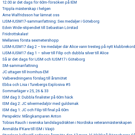
12.00 är det dags för 60m-försöken på IEM
Trippla mästerskap i helgen
Arne Walfridsson har lämnat oss
IJSM-IUSM17-sammanfattning: Sex medaljer i Göteborg
Edvin Wide-stipendiet till Sebastian Lörstad
Friidrottskalas!
Mellanies första sexmetershopp
IJSM-IUSM17 dag 2 – tre medaljer där Alice vann tresteg på nytt klubbrekor
IJSM-IUSM17 dag 1 – silver till Filip och dubbla silver till Alice
Så är det dags för IJSM och IUSM17 i Göteborg
SM-sammanfattning
JC uttagen till Inomhus-EM
Valberedningens förslag till årsmötet
Ebba och Lisa i Turebergs Explosiva #5
Sommarläger v 25, 26 & 33
ISM dag 3: Dubbla finalister på 60m häck
ISM dag 2: JC silvermedaljör med guldsmak
ISM dag 1: JC och Filip till final på 60m
Perspektiv: Mångkamparen Anton
Tobias Rauch i svenska landslagsdräkten i Nordiska veteranmästerskapen
Anmälda IFKare till ISM i Växjö