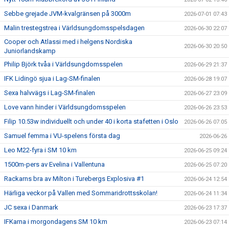
Sebbe grejade JVM-kvalgränsen på 3000m
2026-07-01 07:43
Malin trestegstrea i Världsungdomsspelsdagen
2026-06-30 22:07
Cooper och Atlassi med i helgens Nordiska
2026-06-30 20:50
Juniorlandskamp
Philip Björk tvåa i Världsungdomsspelen
2026-06-29 21:37
IFK Lidingö sjua i Lag-SM-finalen
2026-06-28 19:07
Sexa halvvägs i Lag-SM-finalen
2026-06-27 23:09
Love vann hinder i Världsungdomsspelen
2026-06-26 23:53
Filip 10.53w individuellt och under 40 i korta stafetten i Oslo
2026-06-26 07:05
Samuel femma i VU-spelens första dag
2026-06-26
Leo M22-fyra i SM 10 km
2026-06-25 09:24
1500m-pers av Evelina i Vallentuna
2026-06-25 07:20
Rackarns bra av Milton i Turebergs Explosiva #1
2026-06-24 12:54
Härliga veckor på Vallen med Sommaridrottsskolan!
2026-06-24 11:34
JC sexa i Danmark
2026-06-23 17:37
IFKarna i morgondagens SM 10 km
2026-06-23 07:14