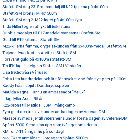
Ebba Karlsson 40:52 på 10 km
Stafett-SM dag 23: Bronsmedalj till K22-tjejerna på 4x100m
Stafett-SM brons i M 4x1500m
Stafett-SM dag 2: M22-laget på 4x100m-fyra
Tilda Hiller tog en utflykt till Eskilstuna
Dubbla medaljer till P17-medeldistansarna i Stafett-SM
Guld till P19-killarna i Stafett-SM
M22-killarna femma, dryga sekunden från 3x400m-medalj Stafett-SM
Tjejerna fyra i korta stafetten i Stafett-SM
Försvarat guld på 4x100m i Stafett-SM
Tio IFK-lag till helgens Stafett-SM i Västerås
Lisa trettiotvåa i Vårruset
Ebba fem hundradelar och lite för mycket vind från nytt pers på 100m
Kaddy tvåa i spjut i Danderydsspelen
Matilda Ragne – ännu en ambassadör ”delux”
I dag fyller Assar 95 år!
K22-brons till Matilda i JSM i mångkamp
Fyra guld och tre silver under andra dagen av Veteran-DM
Massor av medaljer till veteranerna under första dagen av Veteran-DM
Spåret 5000: Sebastian upp som tvåa genom tiderna
KM för 7-11 åringar nu på söndag!
Nio IFKare anmälda till lördagens Spåret 5000m