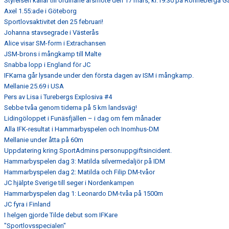
Styrelsen kallar till ordinarie årsmöte den 17 mars, kl.19:30 på Rönneberga G
Axel 1.55:ade i Göteborg
Sportlovsaktivitet den 25 februari!
Johanna stavsegrade i Västerås
Alice visar SM-form i Extrachansen
JSM-brons i mångkamp till Malte
Snabba lopp i England för JC
IFKarna går lysande under den första dagen av ISM i mångkamp.
Mellanie 25.69 i USA
Pers av Lisa i Turebergs Explosiva #4
Sebbe tvåa genom tiderna på 5 km landsväg!
Lidingöloppet i Funäsfjällen – i dag om fem månader
Alla IFK-resultat i Hammarbyspelen och Inomhus-DM
Mellanie under åtta på 60m
Uppdatering kring SportAdmins personuppgiftsincident.
Hammarbyspelen dag 3: Matilda silvermedaljör på IDM
Hammarbyspelen dag 2: Matilda och Filip DM-tvåor
JC hjälpte Sverige till seger i Nordenkampen
Hammarbyspelen dag 1: Leonardo DM-tvåa på 1500m
JC fyra i Finland
I helgen gjorde Tilde debut som IFKare
"Sportlovsspecialen"