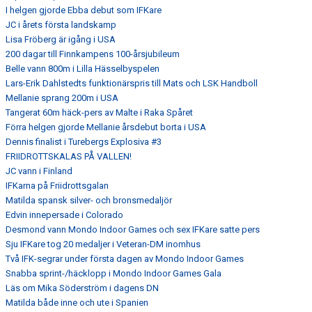
I helgen gjorde Ebba debut som IFKare
JC i årets första landskamp
Lisa Fröberg är igång i USA
200 dagar till Finnkampens 100-årsjubileum
Belle vann 800m i Lilla Hässelbyspelen
Lars-Erik Dahlstedts funktionärspris till Mats och LSK Handboll
Mellanie sprang 200m i USA
Tangerat 60m häck-pers av Malte i Raka Spåret
Förra helgen gjorde Mellanie årsdebut borta i USA
Dennis finalist i Turebergs Explosiva #3
FRIIDROTTSKALAS PÅ VALLEN!
JC vann i Finland
IFKarna på Friidrottsgalan
Matilda spansk silver- och bronsmedaljör
Edvin innepersade i Colorado
Desmond vann Mondo Indoor Games och sex IFKare satte pers
Sju IFKare tog 20 medaljer i Veteran-DM inomhus
Två IFK-segrar under första dagen av Mondo Indoor Games
Snabba sprint-/häcklopp i Mondo Indoor Games Gala
Läs om Mika Söderström i dagens DN
Matilda både inne och ute i Spanien