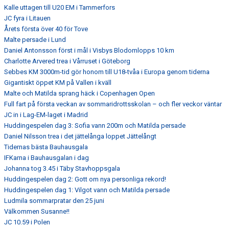
Kalle uttagen till U20 EM i Tammerfors
JC fyra i Litauen
Årets första över 40 för Tove
Malte persade i Lund
Daniel Antonsson först i mål i Visbys Blodomlopps 10 km
Charlotte Arvered trea i Vårruset i Göteborg
Sebbes KM 3000m-tid gör honom till U18-tvåa i Europa genom tiderna
Gigantiskt öppet KM på Vallen i kväll
Malte och Matilda sprang häck i Copenhagen Open
Full fart på första veckan av sommaridrottsskolan – och fler veckor väntar
JC in i Lag-EM-laget i Madrid
Huddingespelen dag 3: Sofia vann 200m och Matilda persade
Daniel Nilsson trea i det jättelånga loppet Jättelångt
Tidernas bästa Bauhausgala
IFKarna i Bauhausgalan i dag
Johanna tog 3.45 i Täby Stavhoppsgala
Huddingespelen dag 2: Gott om nya personliga rekord!
Huddingespelen dag 1: Vilgot vann och Matilda persade
Ludmila sommarpratar den 25 juni
Välkommen Susanne!!
JC 10.59 i Polen