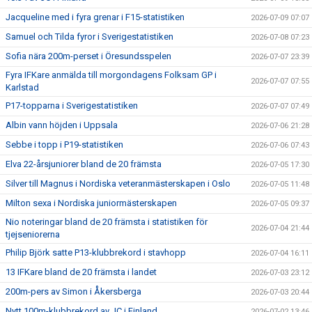
Jacqueline med i fyra grenar i F15-statistiken
2026-07-09 07:07
Samuel och Tilda fyror i Sverigestatistiken
2026-07-08 07:23
Sofia nära 200m-perset i Öresundsspelen
2026-07-07 23:39
Fyra IFKare anmälda till morgondagens Folksam GP i
2026-07-07 07:55
Karlstad
P17-topparna i Sverigestatistiken
2026-07-07 07:49
Albin vann höjden i Uppsala
2026-07-06 21:28
Sebbe i topp i P19-statistiken
2026-07-06 07:43
Elva 22-årsjuniorer bland de 20 främsta
2026-07-05 17:30
Silver till Magnus i Nordiska veteranmästerskapen i Oslo
2026-07-05 11:48
Milton sexa i Nordiska juniormästerskapen
2026-07-05 09:37
Nio noteringar bland de 20 främsta i statistiken för
2026-07-04 21:44
tjejseniorerna
Philip Björk satte P13-klubbrekord i stavhopp
2026-07-04 16:11
13 IFKare bland de 20 främsta i landet
2026-07-03 23:12
200m-pers av Simon i Åkersberga
2026-07-03 20:44
Nytt 100m-klubbrekord av JC i Finland
2026-07-02 13:46