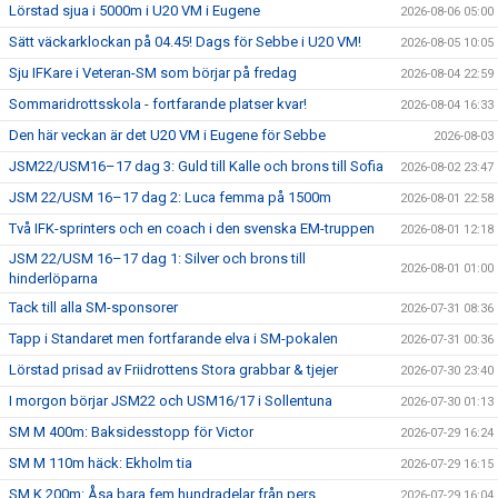
Lörstad sjua i 5000m i U20 VM i Eugene
2026-08-06 05:00
Sätt väckarklockan på 04.45! Dags för Sebbe i U20 VM!
2026-08-05 10:05
Sju IFKare i Veteran-SM som börjar på fredag
2026-08-04 22:59
Sommaridrottsskola - fortfarande platser kvar!
2026-08-04 16:33
Den här veckan är det U20 VM i Eugene för Sebbe
2026-08-03
JSM22/USM16–17 dag 3: Guld till Kalle och brons till Sofia
2026-08-02 23:47
JSM 22/USM 16–17 dag 2: Luca femma på 1500m
2026-08-01 22:58
Två IFK-sprinters och en coach i den svenska EM-truppen
2026-08-01 12:18
JSM 22/USM 16–17 dag 1: Silver och brons till
2026-08-01 01:00
hinderlöparna
Tack till alla SM-sponsorer
2026-07-31 08:36
Tapp i Standaret men fortfarande elva i SM-pokalen
2026-07-31 00:36
Lörstad prisad av Friidrottens Stora grabbar & tjejer
2026-07-30 23:40
I morgon börjar JSM22 och USM16/17 i Sollentuna
2026-07-30 01:13
SM M 400m: Baksidesstopp för Victor
2026-07-29 16:24
SM M 110m häck: Ekholm tia
2026-07-29 16:15
SM K 200m: Åsa bara fem hundradelar från pers
2026-07-29 16:04