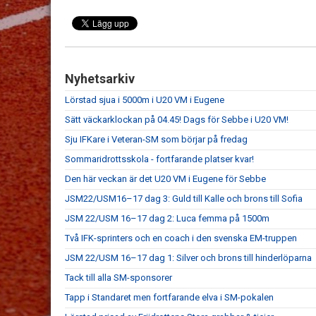
Nyhetsarkiv
Lörstad sjua i 5000m i U20 VM i Eugene
Sätt väckarklockan på 04.45! Dags för Sebbe i U20 VM!
Sju IFKare i Veteran-SM som börjar på fredag
Sommaridrottsskola - fortfarande platser kvar!
Den här veckan är det U20 VM i Eugene för Sebbe
JSM22/USM16–17 dag 3: Guld till Kalle och brons till Sofia
JSM 22/USM 16–17 dag 2: Luca femma på 1500m
Två IFK-sprinters och en coach i den svenska EM-truppen
JSM 22/USM 16–17 dag 1: Silver och brons till hinderlöparna
Tack till alla SM-sponsorer
Tapp i Standaret men fortfarande elva i SM-pokalen