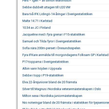
Pers – igen – av Simon Martinsson
Sebbe dubbelt uttagen till U20 VM
Bara två IFK Lidingö-14-åringar i Sverigestatistiken
Malte 14.71 i Karlstad
10.34 av JC i Finland
Jacqueline med i fyra grenar i F15-statistiken
Samuel och Tilda fyror i Sverigestatistiken
Sofia nära 200m-perset i Öresundsspelen
Fyra IFKare anmälda till morgondagens Folksam GP i Karlstad
P17-topparna i Sverigestatistiken
Albin vann höjden i Uppsala
Sebbe i topp i P19-statistiken
Elva 22-årsjuniorer bland de 20 främsta
Silver till Magnus i Nordiska veteranmästerskapen i Oslo
Milton sexa i Nordiska juniormästerskapen
Nio noteringar bland de 20 främsta i statistiken för tjejseniore