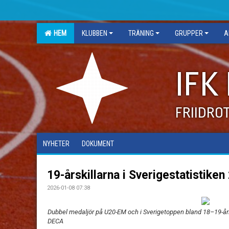
HEM
KLUBBEN
TRÄNING
GRUPPER
A
IFK
FRIIDRO
NYHETER
DOKUMENT
19-årskillarna i Sverigestatistiken
2026-01-08 07:38
Dubbel medaljör på U20-EM och i Sverigetoppen bland 18–19-årin
DECA