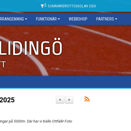
SOMMARIDROTTSSKOLAN 2026
RRANGEMANG
FUNKTIONÄR
WEBBSHOP
PARTNERS
 LIDINGÖ
TT
 2025
<
>
gar på 5000m. Där har vi Kalle Ottfalk! Foto: