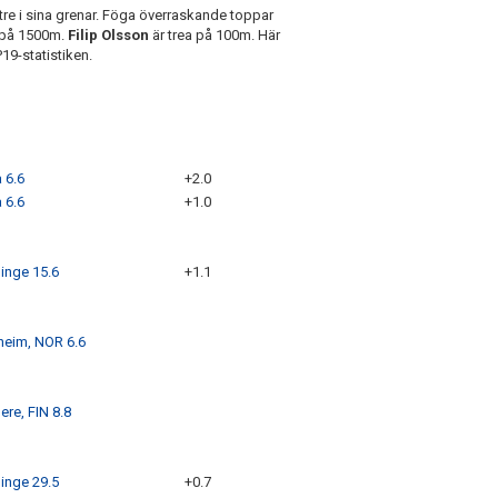
p tre i sina grenar. Föga överraskande toppar
a på 1500m.
Filip Olsson
är trea på 100m. Här
19-statistiken.
 6.6
+2.0
 6.6
+1.0
inge 15.6
+1.1
heim, NOR 6.6
re, FIN 8.8
inge 29.5
+0.7