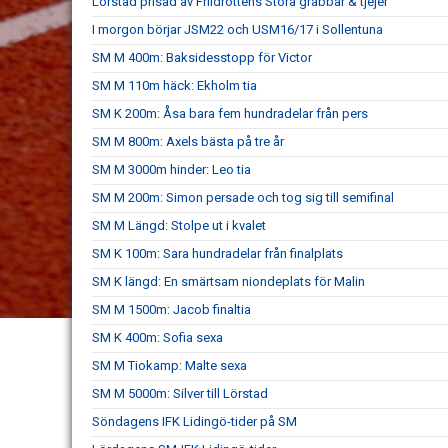
Lörstad prisad av Friidrottens Stora grabbar & tjejer
I morgon börjar JSM22 och USM16/17 i Sollentuna
SM M 400m: Baksidesstopp för Victor
SM M 110m häck: Ekholm tia
SM K 200m: Åsa bara fem hundradelar från pers
SM M 800m: Axels bästa på tre år
SM M 3000m hinder: Leo tia
SM M 200m: Simon persade och tog sig till semifinal
SM M Längd: Stolpe ut i kvalet
SM K 100m: Sara hundradelar från finalplats
SM K längd: En smärtsam niondeplats för Malin
SM M 1500m: Jacob finaltia
SM K 400m: Sofia sexa
SM M Tiokamp: Malte sexa
SM M 5000m: Silver till Lörstad
Söndagens IFK Lidingö-tider på SM