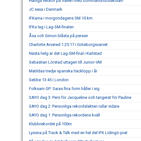
Härliga veckor på Vallen med Sommaridrottsskolan!
JC sexa i Danmark
IFKarna i morgondagens SM 10 km
IFKs lag i Lag-SM-finalen
Åsa och Simon blåsta på persen
Charlotte Arvered 1:25:17 i Göteborgsvarvet
Nästa helg är det Lag-SM-final i Karlstad
Sebastian Lörstad uttagen till Junior-VM
Matildas tredje spanska häcklopp i år
Sebbe 13:45 i London
Folksam GP: Saras fina form håller i sig
SAYO dag 3: Pers för Jacqueline och tangerat för Pauline
SAYO dag 2: Personliga rekordslakten rullar vidare
SAYO dag 1: Personliga rekordens kväll
Klubbrekordet på 100m
Lyssna på Track & Talk med en hel del IFK Lidingö-prat