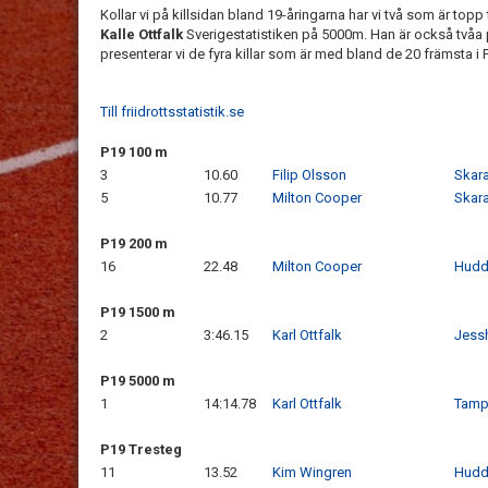
Kollar vi på killsidan bland 19-åringarna har vi två som är top
Kalle Ottfalk
Sverigestatistiken på 5000m. Han är också två
presenterar vi de fyra killar som är med bland de 20 främsta i P
Till friidrottsstatistik.se
P19 100 m
3
10.60
Filip Olsson
Skara
5
10.77
Milton Cooper
Skara
P19 200 m
16
22.48
Milton Cooper
Hudd
P19 1500 m
2
3:46.15
Karl Ottfalk
Jess
P19 5000 m
1
14:14.78
Karl Ottfalk
Tampe
P19 Tresteg
11
13.52
Kim Wingren
Hudd