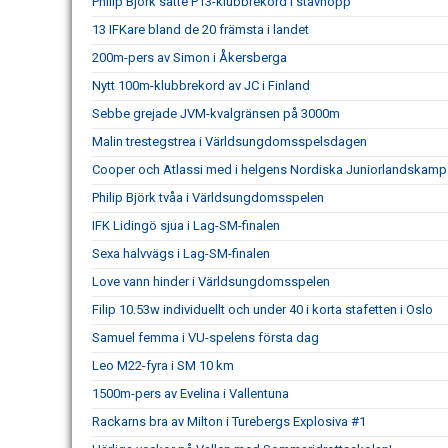
Philip Björk satte P13-klubbrekord i stavhopp
13 IFKare bland de 20 främsta i landet
200m-pers av Simon i Åkersberga
Nytt 100m-klubbrekord av JC i Finland
Sebbe grejade JVM-kvalgränsen på 3000m
Malin trestegstrea i Världsungdomsspelsdagen
Cooper och Atlassi med i helgens Nordiska Juniorlandskamp
Philip Björk tvåa i Världsungdomsspelen
IFK Lidingö sjua i Lag-SM-finalen
Sexa halvvägs i Lag-SM-finalen
Love vann hinder i Världsungdomsspelen
Filip 10.53w individuellt och under 40 i korta stafetten i Oslo
Samuel femma i VU-spelens första dag
Leo M22-fyra i SM 10 km
1500m-pers av Evelina i Vallentuna
Rackarns bra av Milton i Turebergs Explosiva #1