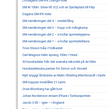
Lördagens SM-IFK Lidingö-tider
SM M 100m: Silver till JCZ och en fjärdeplats till Filip
Dagens SM-IFK-tider
SM-nerräkningen del 4 – medel/lång
SM-nerräkningen del 3 – hopp och mångkamp
SM-nerräkningen del 2 – vi kollar sprintertjejerna
SM-nerräkningen del 1 – vi kollar sprinterkillarna
Tove Olsson tvåa i Fridkastet
Carl-Magnus Helin sprang 100m i Ystad
33 hundradelar från det svenska rekordet på 4x100m
Hundradelsnära persen för Simon och Vincent
Nytt snyggt årtsbästa av Malin Otterling Marmbrandt i Gävle
SM-truppen innehåller 21 namn
Orvar Blomberg har gått bort
Johan Nordenson ensam IFKare i Tumbasprinten
Jacob 3:50 – igen – i England