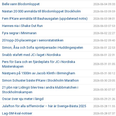
Belle vann Blodomloppet
2026-06-04 09:33
Nästan 20 000 anmälda till Blodomloppet Stockholm
2026-06-03 09:59
Fem IFKare anmälda till Bauhausgalan (uppdaterad notis)
2026-06-03 08:01
Hannes nia i Shake Out Run
2026-06-03 07:53
Fyra segrar i Minimaran
2026-06-02 22:27
20 topp-20-placeringar i seniorstatistiken
2026-06-02 09:40
Simon, Åsa och Sofia sprintpersade i Huddingespelen
2026-06-01 22:53
Snabb stafett med JC i laget i Nordiska
2026-06-01 22:31
Pers för Sara och en fjärdeplats för JC i Nordiska
2026-05-31 01:05
Mästerskapen
Nästpers på 1500m av Jacob Klinth i Birmingham
2026-05-31 00:12
Simon Schuster bäste IFKare i Stockholm Marathon
2026-05-30 23:05
21 pbn när Lidingö blev trea i andra klubbmatchen i
2026-05-30 07:07
Stockholmskampen
Oscar över sju meter i längd
2026-05-29 21:26
Julafton för alla siffernördar – här är Sverige-Bästa 2025
2026-05-28 11:55
Lag-SM-kval-notiser
2026-05-28 07:37