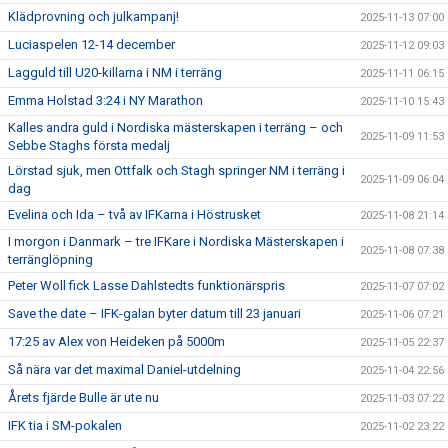
Klädprovning och julkampanj!
2025-11-13 07:00
Luciaspelen 12-14 december
2025-11-12 09:03
Lagguld till U20-killarna i NM i terräng
2025-11-11 06:15
Emma Holstad 3:24 i NY Marathon
2025-11-10 15:43
Kalles andra guld i Nordiska mästerskapen i terräng – och
2025-11-09 11:53
Sebbe Staghs första medalj
Lörstad sjuk, men Ottfalk och Stagh springer NM i terräng i
2025-11-09 06:04
dag
Evelina och Ida – två av IFKarna i Höstrusket
2025-11-08 21:14
I morgon i Danmark – tre IFKare i Nordiska Mästerskapen i
2025-11-08 07:38
terränglöpning
Peter Woll fick Lasse Dahlstedts funktionärspris
2025-11-07 07:02
Save the date – IFK-galan byter datum till 23 januari
2025-11-06 07:21
17:25 av Alex von Heideken på 5000m
2025-11-05 22:37
Så nära var det maximal Daniel-utdelning
2025-11-04 22:56
Årets fjärde Bulle är ute nu
2025-11-03 07:22
IFK tia i SM-pokalen
2025-11-02 23:22