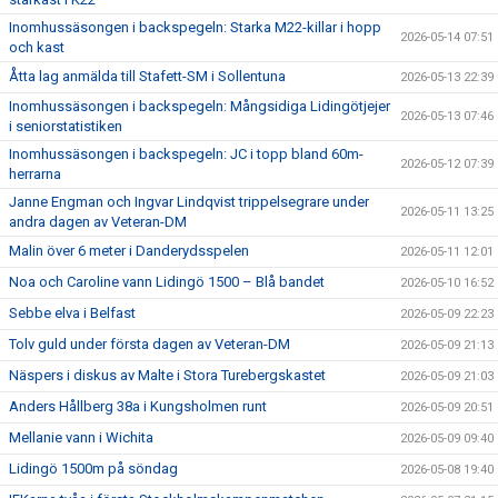
Inomhussäsongen i backspegeln: Starka M22-killar i hopp
2026-05-14 07:51
och kast
Åtta lag anmälda till Stafett-SM i Sollentuna
2026-05-13 22:39
Inomhussäsongen i backspegeln: Mångsidiga Lidingötjejer
2026-05-13 07:46
i seniorstatistiken
Inomhussäsongen i backspegeln: JC i topp bland 60m-
2026-05-12 07:39
herrarna
Janne Engman och Ingvar Lindqvist trippelsegrare under
2026-05-11 13:25
andra dagen av Veteran-DM
Malin över 6 meter i Danderydsspelen
2026-05-11 12:01
Noa och Caroline vann Lidingö 1500 – Blå bandet
2026-05-10 16:52
Sebbe elva i Belfast
2026-05-09 22:23
Tolv guld under första dagen av Veteran-DM
2026-05-09 21:13
Näspers i diskus av Malte i Stora Turebergskastet
2026-05-09 21:03
Anders Hållberg 38a i Kungsholmen runt
2026-05-09 20:51
Mellanie vann i Wichita
2026-05-09 09:40
Lidingö 1500m på söndag
2026-05-08 19:40