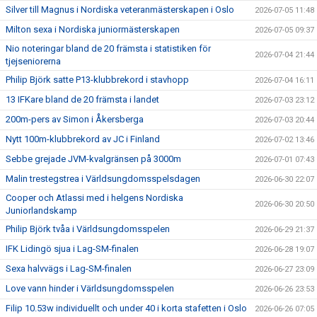
Silver till Magnus i Nordiska veteranmästerskapen i Oslo
2026-07-05 11:48
Milton sexa i Nordiska juniormästerskapen
2026-07-05 09:37
Nio noteringar bland de 20 främsta i statistiken för
2026-07-04 21:44
tjejseniorerna
Philip Björk satte P13-klubbrekord i stavhopp
2026-07-04 16:11
13 IFKare bland de 20 främsta i landet
2026-07-03 23:12
200m-pers av Simon i Åkersberga
2026-07-03 20:44
Nytt 100m-klubbrekord av JC i Finland
2026-07-02 13:46
Sebbe grejade JVM-kvalgränsen på 3000m
2026-07-01 07:43
Malin trestegstrea i Världsungdomsspelsdagen
2026-06-30 22:07
Cooper och Atlassi med i helgens Nordiska
2026-06-30 20:50
Juniorlandskamp
Philip Björk tvåa i Världsungdomsspelen
2026-06-29 21:37
IFK Lidingö sjua i Lag-SM-finalen
2026-06-28 19:07
Sexa halvvägs i Lag-SM-finalen
2026-06-27 23:09
Love vann hinder i Världsungdomsspelen
2026-06-26 23:53
Filip 10.53w individuellt och under 40 i korta stafetten i Oslo
2026-06-26 07:05