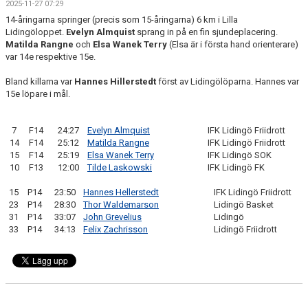
2025-11-27 07:29
14-åringarna springer (precis som 15-åringarna) 6 km i Lilla
Lidingöloppet.
Evelyn Almquist
sprang in på en fin sjundeplacering.
Matilda Rangne
och
Elsa Wanek Terry
(Elsa är i första hand orienterare)
var 14e respektive 15e.
Bland killarna var
Hannes Hillerstedt
först av Lidingölöparna. Hannes var
15e löpare i mål.
7
F14
24:27
Evelyn Almquist
IFK Lidingö Friidrott
14
F14
25:12
Matilda Rangne
IFK Lidingö Friidrott
15
F14
25:19
Elsa Wanek Terry
IFK Lidingö SOK
10
F13
12:00
Tilde Laskowski
IFK Lidingö FK
15
P14
23:50
Hannes Hellerstedt
IFK Lidingö Friidrott
23
P14
28:30
Thor Waldemarson
Lidingö Basket
31
P14
33:07
John Grevelius
Lidingö
33
P14
34:13
Felix Zachrisson
Lidingö Friidrott