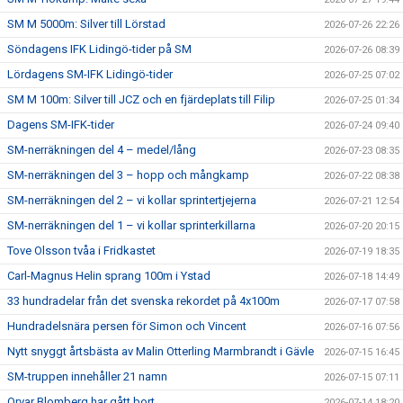
SM M 5000m: Silver till Lörstad
2026-07-26 22:26
Söndagens IFK Lidingö-tider på SM
2026-07-26 08:39
Lördagens SM-IFK Lidingö-tider
2026-07-25 07:02
SM M 100m: Silver till JCZ och en fjärdeplats till Filip
2026-07-25 01:34
Dagens SM-IFK-tider
2026-07-24 09:40
SM-nerräkningen del 4 – medel/lång
2026-07-23 08:35
SM-nerräkningen del 3 – hopp och mångkamp
2026-07-22 08:38
SM-nerräkningen del 2 – vi kollar sprintertjejerna
2026-07-21 12:54
SM-nerräkningen del 1 – vi kollar sprinterkillarna
2026-07-20 20:15
Tove Olsson tvåa i Fridkastet
2026-07-19 18:35
Carl-Magnus Helin sprang 100m i Ystad
2026-07-18 14:49
33 hundradelar från det svenska rekordet på 4x100m
2026-07-17 07:58
Hundradelsnära persen för Simon och Vincent
2026-07-16 07:56
Nytt snyggt årtsbästa av Malin Otterling Marmbrandt i Gävle
2026-07-15 16:45
SM-truppen innehåller 21 namn
2026-07-15 07:11
Orvar Blomberg har gått bort
2026-07-14 18:20