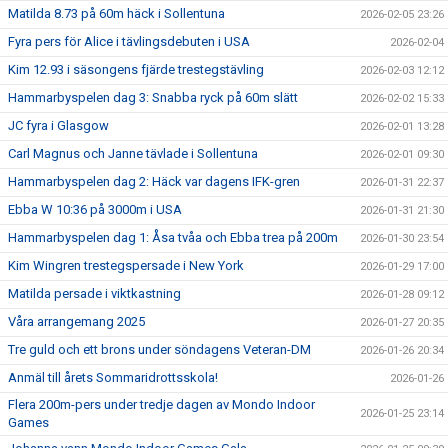
Matilda 8.73 på 60m häck i Sollentuna
2026-02-05 23:26
Fyra pers för Alice i tävlingsdebuten i USA
2026-02-04
Kim 12.93 i säsongens fjärde trestegstävling
2026-02-03 12:12
Hammarbyspelen dag 3: Snabba ryck på 60m slätt
2026-02-02 15:33
JC fyra i Glasgow
2026-02-01 13:28
Carl Magnus och Janne tävlade i Sollentuna
2026-02-01 09:30
Hammarbyspelen dag 2: Häck var dagens IFK-gren
2026-01-31 22:37
Ebba W 10:36 på 3000m i USA
2026-01-31 21:30
Hammarbyspelen dag 1: Åsa tvåa och Ebba trea på 200m
2026-01-30 23:54
Kim Wingren trestegspersade i New York
2026-01-29 17:00
Matilda persade i viktkastning
2026-01-28 09:12
Våra arrangemang 2025
2026-01-27 20:35
Tre guld och ett brons under söndagens Veteran-DM
2026-01-26 20:34
Anmäl till årets Sommaridrottsskola!
2026-01-26
Flera 200m-pers under tredje dagen av Mondo Indoor
2026-01-25 23:14
Games