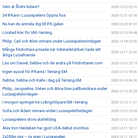
Vem är Årets ledare?
2025-12-22 22:15
34 IFKare i Luciaspelens Öppna hus
2025-12-21 07:54
Nu kan du anmäla dig till IFK-galan
2025-12-20 07:49
Lörstad klar för VM i terräng
2025-12-19 09:48
Philip, Carl och Alvin vinnare under Luciaspelssöndagen
2025-12-18 23:50
Många friidrottare prisade när Veteranklubben hade sitt
2025-12-17 22:55
årliga Luciafirande
Läs om Daniel, Sebbe och de andra på Friidrottaren.com
2025-12-16 20:19
Ingen succé för IFKarna i Terräng-EM
2025-12-15 18:05
Sebbe, Sebbe och Kalle i dag på Terräng-EM
2025-12-14 06:04
Philip, Jacqueline, Sixten och Alice blev pallbesökare under
2025-12-13 20:29
Luciaspelslördagen
I morgon springer tre Lidingölöpare EM i terräng
2025-12-13 11:57
Sofia och Adam vinnare under Luciaspelsfredagen
2025-12-12 23:03
Luciaspelens stora stafettdag
2025-12-12 10:29
Alex Von Heideken har gjort USA-debut inomhus
2025-12-11 18:17
2x200m mix – ny gren i Luciaspelen
2025-12-11 10:17