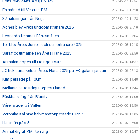
Lotta blev Årets eldsjäl 2025
2026-04-10 16:54
En månad till Veteran-DM
2026-04-10 15:20
37 hälsningar från Nerja
2026-04-10 11:23
Agnes blev Årets ungdomstränare 2025
2026-04-09 21:10
Leonardo femma i Påsksmällen
2026-04-09 09:04
Tor blev Årets Junior- och seniortränare 2025
2026-04-08 10:15
Sara fick utmärkelsen Årets Hane 2025
2026-04-07 22:50
Anmälan öppen till Lidingö 1500!
2026-04-07 14:37
JC fick utmärkelsen Årets Hona 2025 på IFK-galan i januari
2026-04-06 22:13
Kim persade på 100m
2026-04-05 19:48
Mellanie satte tidigt utepers i längd
2026-04-05 19:44
Påskhälsning från Biarritz
2026-04-05 19:00
Vårens tider på Vallen
2026-04-03 16:58
Veronika Kalinina halvmaratonpersade i Berlin
2026-04-02 13:05
Ha en fin påsk!
2026-04-02 07:08
Anmäl dig till KM i terräng
2026-04-01 10:47