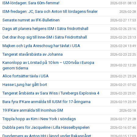
ISM-lördagen: Sara 60m-femma!
2026-03-01 08:13
ISM-fredagen: JC, Sara och Anton till lördagens finaler
2026-02-28
Senaste numret av IFK-Bulletinen
2026-02-27 17:53
Dags att planera helgens ISM i Sätra friidrottshall
2026-02-26 23:16
Det drar ihop sig till Inne-SM i Sätra Friidrottshall
2026-02-25 23:13
Majken och Lyda Areschoug har tävlat i USA
2026-02-24 13:49
Tangerat stavårsbästa av Johanna
2026-02-23 22:25
Kanonlopp av Lörstad på 10 km – U20-tvåa i Europa
2026-02-22 12:20
genom tiderna
Alice fortsätter tävla i USA
2026-02-21 23:24
Hasse Ljung har gått bort
2026-02-21 07:02
Tangerat årsbästa av Sara Wiss i Turebergs Explosiva 4
2026-02-20 23:01
Bara fyra IFKare anmälda till IUSM för 17-åringarna
2026-02-19 23:39
19 IFKare anmälda till Inomhus-SM
2026-02-18
Trippla hopp av Kim i New York i söndags
2026-02-17 21:28
Dubbla pers för Jacqueline i Lilla Hässelbyspelen
2026-02-16 07:46
Dunderpers av Anton HH i längd under Rakaspåret
2026-02-15 17:03