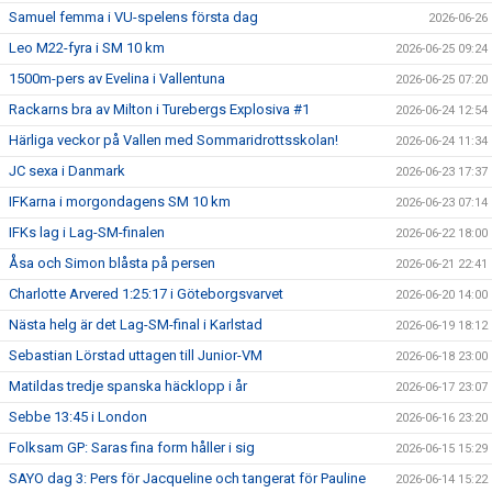
Samuel femma i VU-spelens första dag
2026-06-26
Leo M22-fyra i SM 10 km
2026-06-25 09:24
1500m-pers av Evelina i Vallentuna
2026-06-25 07:20
Rackarns bra av Milton i Turebergs Explosiva #1
2026-06-24 12:54
Härliga veckor på Vallen med Sommaridrottsskolan!
2026-06-24 11:34
JC sexa i Danmark
2026-06-23 17:37
IFKarna i morgondagens SM 10 km
2026-06-23 07:14
IFKs lag i Lag-SM-finalen
2026-06-22 18:00
Åsa och Simon blåsta på persen
2026-06-21 22:41
Charlotte Arvered 1:25:17 i Göteborgsvarvet
2026-06-20 14:00
Nästa helg är det Lag-SM-final i Karlstad
2026-06-19 18:12
Sebastian Lörstad uttagen till Junior-VM
2026-06-18 23:00
Matildas tredje spanska häcklopp i år
2026-06-17 23:07
Sebbe 13:45 i London
2026-06-16 23:20
Folksam GP: Saras fina form håller i sig
2026-06-15 15:29
SAYO dag 3: Pers för Jacqueline och tangerat för Pauline
2026-06-14 15:22