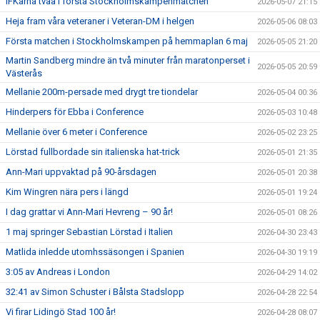
IFKarna tvåa i första Stockholmskampenmatchen
2026-05-07 21:15
Heja fram våra veteraner i Veteran-DM i helgen
2026-05-06 08:03
Första matchen i Stockholmskampen på hemmaplan 6 maj
2026-05-05 21:20
Martin Sandberg mindre än två minuter från maratonperset i
2026-05-05 20:59
Västerås
Mellanie 200m-persade med drygt tre tiondelar
2026-05-04 00:36
Hinderpers för Ebba i Conference
2026-05-03 10:48
Mellanie över 6 meter i Conference
2026-05-02 23:25
Lörstad fullbordade sin italienska hat-trick
2026-05-01 21:35
Ann-Mari uppvaktad på 90-årsdagen
2026-05-01 20:38
Kim Wingren nära pers i längd
2026-05-01 19:24
I dag grattar vi Ann-Mari Hevreng – 90 år!
2026-05-01 08:26
1 maj springer Sebastian Lörstad i Italien
2026-04-30 23:43
Matlida inledde utomhssäsongen i Spanien
2026-04-30 19:19
3:05 av Andreas i London
2026-04-29 14:02
32:41 av Simon Schuster i Bålsta Stadslopp
2026-04-28 22:54
Vi firar Lidingö Stad 100 år!
2026-04-28 08:07