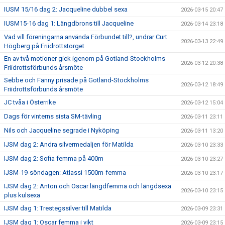
IUSM 15/16 dag 2: Jacqueline dubbel sexa
2026-03-15 20:47
IUSM15-16 dag 1: Längdbrons till Jacqueline
2026-03-14 23:18
Vad vill föreningarna använda Förbundet till?, undrar Curt
2026-03-13 22:49
Högberg på Friidrottstorget
En av två motioner gick igenom på Gotland-Stockholms
2026-03-12 20:38
Friidrottsförbunds årsmöte
Sebbe och Fanny prisade på Gotland-Stockholms
2026-03-12 18:49
Friidrottsförbunds årsmöte
JC tvåa i Österrike
2026-03-12 15:04
Dags för vinterns sista SM-tävling
2026-03-11 23:11
Nils och Jacqueline segrade i Nyköping
2026-03-11 13:20
IJSM dag 2: Andra silvermedaljen för Matilda
2026-03-10 23:33
IJSM dag 2: Sofia femma på 400m
2026-03-10 23:27
IJSM-19-söndagen: Atlassi 1500m-femma
2026-03-10 23:17
IJSM dag 2: Anton och Oscar längdfemma och längdsexa
2026-03-10 23:15
plus kulsexa
IJSM dag 1: Trestegssilver till Matilda
2026-03-09 23:31
IJSM dag 1: Oscar femma i vikt
2026-03-09 23:15