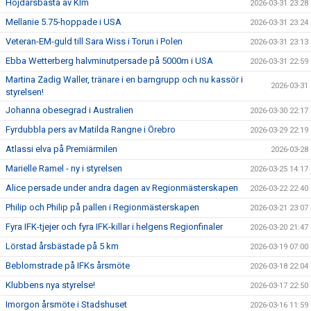
Höjdårsbästa av KIm
2026-03-31 23:28
Mellanie 5.75-hoppade i USA
2026-03-31 23:24
Veteran-EM-guld till Sara Wiss i Torun i Polen
2026-03-31 23:13
Ebba Wetterberg halvminutpersade på 5000m i USA
2026-03-31 22:59
Martina Zadig Waller, tränare i en barngrupp och nu kassör i
2026-03-31
styrelsen!
Johanna obesegrad i Australien
2026-03-30 22:17
Fyrdubbla pers av Matilda Rangne i Örebro
2026-03-29 22:19
Atlassi elva på Premiärmilen
2026-03-28
Marielle Ramel - ny i styrelsen
2026-03-25 14:17
Alice persade under andra dagen av Regionmästerskapen
2026-03-22 22:40
Philip och Philip på pallen i Regionmästerskapen
2026-03-21 23:07
Fyra IFK-tjejer och fyra IFK-killar i helgens Regionfinaler
2026-03-20 21:47
Lörstad årsbästade på 5 km
2026-03-19 07:00
Beblomstrade på IFKs årsmöte
2026-03-18 22:04
Klubbens nya styrelse!
2026-03-17 22:50
Imorgon årsmöte i Stadshuset
2026-03-16 11:59