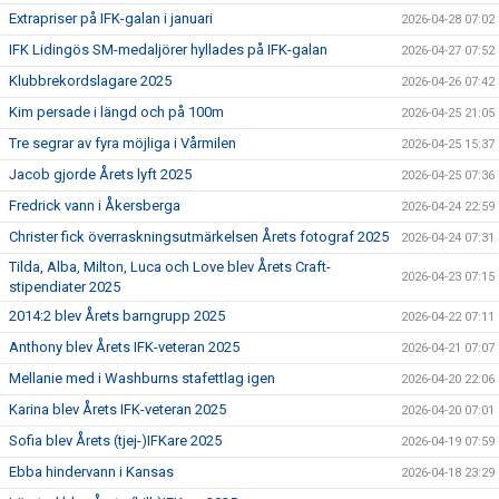
Extrapriser på IFK-galan i januari
2026-04-28 07:02
IFK Lidingös SM-medaljörer hyllades på IFK-galan
2026-04-27 07:52
Klubbrekordslagare 2025
2026-04-26 07:42
Kim persade i längd och på 100m
2026-04-25 21:05
Tre segrar av fyra möjliga i Vårmilen
2026-04-25 15:37
Jacob gjorde Årets lyft 2025
2026-04-25 07:36
Fredrick vann i Åkersberga
2026-04-24 22:59
Christer fick överraskningsutmärkelsen Årets fotograf 2025
2026-04-24 07:31
Tilda, Alba, Milton, Luca och Love blev Årets Craft-
2026-04-23 07:15
stipendiater 2025
2014:2 blev Årets barngrupp 2025
2026-04-22 07:11
Anthony blev Årets IFK-veteran 2025
2026-04-21 07:07
Mellanie med i Washburns stafettlag igen
2026-04-20 22:06
Karina blev Årets IFK-veteran 2025
2026-04-20 07:01
Sofia blev Årets (tjej-)IFKare 2025
2026-04-19 07:59
Ebba hindervann i Kansas
2026-04-18 23:29