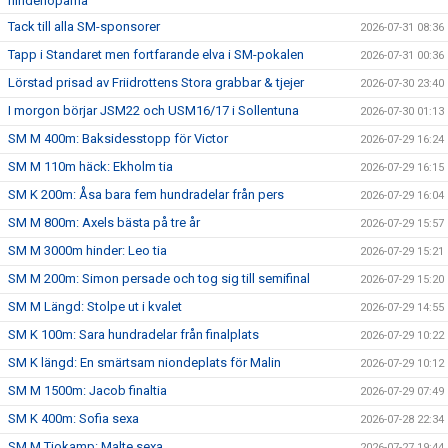
hinderlöparna
Tack till alla SM-sponsorer
2026-07-31 08:36
Tapp i Standaret men fortfarande elva i SM-pokalen
2026-07-31 00:36
Lörstad prisad av Friidrottens Stora grabbar & tjejer
2026-07-30 23:40
I morgon börjar JSM22 och USM16/17 i Sollentuna
2026-07-30 01:13
SM M 400m: Baksidesstopp för Victor
2026-07-29 16:24
SM M 110m häck: Ekholm tia
2026-07-29 16:15
SM K 200m: Åsa bara fem hundradelar från pers
2026-07-29 16:04
SM M 800m: Axels bästa på tre år
2026-07-29 15:57
SM M 3000m hinder: Leo tia
2026-07-29 15:21
SM M 200m: Simon persade och tog sig till semifinal
2026-07-29 15:20
SM M Längd: Stolpe ut i kvalet
2026-07-29 14:55
SM K 100m: Sara hundradelar från finalplats
2026-07-29 10:22
SM K längd: En smärtsam niondeplats för Malin
2026-07-29 10:12
SM M 1500m: Jacob finaltia
2026-07-29 07:49
SM K 400m: Sofia sexa
2026-07-28 22:34
SM M Tiokamp: Malte sexa
2026-07-27 19:44