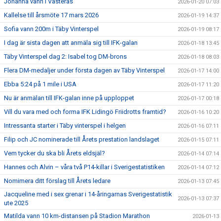
Johanna vann i Västerås
2026-01-20 07:03
Kallelse till årsmöte 17 mars 2026
2026-01-19 14:37
Sofia vann 200m i Täby Vinterspel
2026-01-19 08:17
I dag är sista dagen att anmäla sig till IFK-galan
2026-01-18 13:45
Täby Vinterspel dag 2: Isabel tog DM-brons
2026-01-18 08:03
Flera DM-medaljer under första dagen av Täby Vinterspel
2026-01-17 14:00
Ebba 5:24 på 1 mile i USA
2026-01-17 11:20
Nu är anmälan till IFK-galan inne på upploppet
2026-01-17 00:18
Vill du vara med och forma IFK Lidingö Friidrotts framtid?
2026-01-16 10:20
Intressanta starter i Täby vinterspel i helgen
2026-01-16 07:11
Filip och JC nominerade till Årets prestation landslaget
2026-01-15 07:11
Vem tycker du ska bli Årets eldsjäl?
2026-01-14 07:14
Hannes och Alvin – våra två P14-killar i Sverigestatistiken
2026-01-14 07:12
Nomimera ditt förslag till Årets ledare
2026-01-13 07:45
Jacqueline med i sex grenar i 14-åringarnas Sverigestatistik
2026-01-13 07:37
ute 2025
Matilda vann 10 km-distansen på Stadion Marathon
2026-01-13