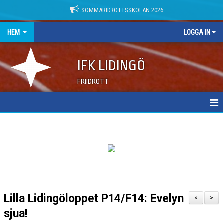
SOMMARIDROTTSSKOLAN 2026
HEM
LOGGA IN
IFK LIDINGÖ
FRIIDROTT
NYHETER
DOKUMENT
Lilla Lidingöloppet P14/F14: Evelyn
<
>
sjua!