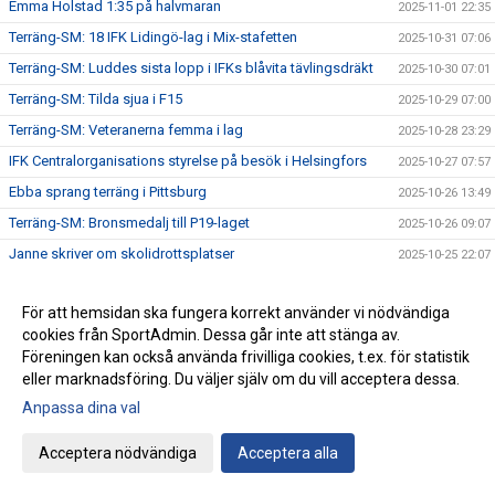
Emma Holstad 1:35 på halvmaran
2025-11-01 22:35
Terräng-SM: 18 IFK Lidingö-lag i Mix-stafetten
2025-10-31 07:06
Terräng-SM: Luddes sista lopp i IFKs blåvita tävlingsdräkt
2025-10-30 07:01
Terräng-SM: Tilda sjua i F15
2025-10-29 07:00
Terräng-SM: Veteranerna femma i lag
2025-10-28 23:29
IFK Centralorganisations styrelse på besök i Helsingfors
2025-10-27 07:57
Ebba sprang terräng i Pittsburg
2025-10-26 13:49
Terräng-SM: Bronsmedalj till P19-laget
2025-10-26 09:07
Janne skriver om skolidrottsplatser
2025-10-25 22:07
Terräng-SM: Kassaskåpssäkert P19-guld till Kalle
2025-10-25 22:00
För att hemsidan ska fungera korrekt använder vi nödvändiga
Terräng-SM: Silver till Nina i K55
2025-10-24 09:24
cookies från SportAdmin. Dessa går inte att stänga av.
Terräng-SM: Veteran-silver till Kenneth Gysing
2025-10-23 08:03
Föreningen kan också använda frivilliga cookies, t.ex. för statistik
Vilka fantastiska funktionärer vi har!
eller marknadsföring. Du väljer själv om du vill acceptera dessa.
2025-10-22 21:19
Anpassa dina val
Terräng-SM: Dubbelt i lagtävlingen i P17
2025-10-22 12:42
Stark trio juniorlöpare från IFK i Nordiska mästerskapen i
2025-10-22 08:33
Acceptera nödvändiga
Acceptera alla
terräng
Terräng-SM: Samuels första USM-guld
2025-10-21 07:48