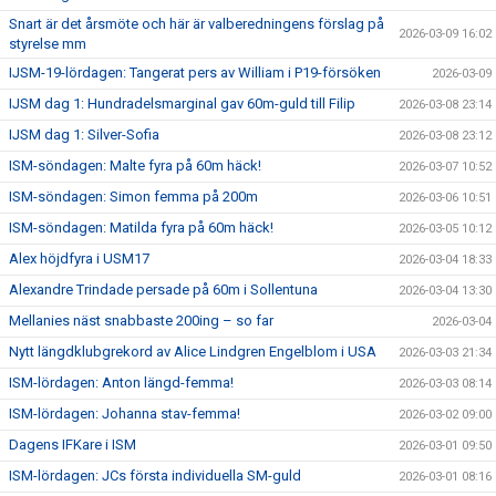
Snart är det årsmöte och här är valberedningens förslag på
2026-03-09 16:02
styrelse mm
IJSM-19-lördagen: Tangerat pers av William i P19-försöken
2026-03-09
IJSM dag 1: Hundradelsmarginal gav 60m-guld till Filip
2026-03-08 23:14
IJSM dag 1: Silver-Sofia
2026-03-08 23:12
ISM-söndagen: Malte fyra på 60m häck!
2026-03-07 10:52
ISM-söndagen: Simon femma på 200m
2026-03-06 10:51
ISM-söndagen: Matilda fyra på 60m häck!
2026-03-05 10:12
Alex höjdfyra i USM17
2026-03-04 18:33
Alexandre Trindade persade på 60m i Sollentuna
2026-03-04 13:30
Mellanies näst snabbaste 200ing – so far
2026-03-04
Nytt längdklubgrekord av Alice Lindgren Engelblom i USA
2026-03-03 21:34
ISM-lördagen: Anton längd-femma!
2026-03-03 08:14
ISM-lördagen: Johanna stav-femma!
2026-03-02 09:00
Dagens IFKare i ISM
2026-03-01 09:50
ISM-lördagen: JCs första individuella SM-guld
2026-03-01 08:16