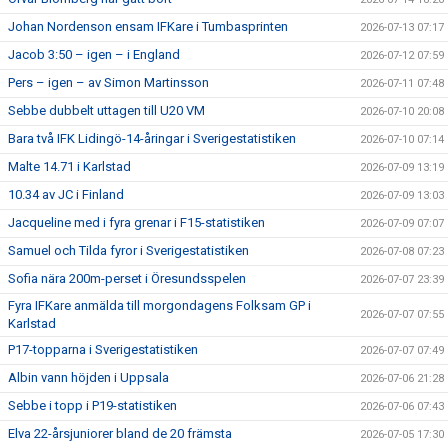
Johan Nordenson ensam IFKare i Tumbasprinten
2026-07-13 07:17
Jacob 3:50 – igen – i England
2026-07-12 07:59
Pers – igen – av Simon Martinsson
2026-07-11 07:48
Sebbe dubbelt uttagen till U20 VM
2026-07-10 20:08
Bara två IFK Lidingö-14-åringar i Sverigestatistiken
2026-07-10 07:14
Malte 14.71 i Karlstad
2026-07-09 13:19
10.34 av JC i Finland
2026-07-09 13:03
Jacqueline med i fyra grenar i F15-statistiken
2026-07-09 07:07
Samuel och Tilda fyror i Sverigestatistiken
2026-07-08 07:23
Sofia nära 200m-perset i Öresundsspelen
2026-07-07 23:39
Fyra IFKare anmälda till morgondagens Folksam GP i
2026-07-07 07:55
Karlstad
P17-topparna i Sverigestatistiken
2026-07-07 07:49
Albin vann höjden i Uppsala
2026-07-06 21:28
Sebbe i topp i P19-statistiken
2026-07-06 07:43
Elva 22-årsjuniorer bland de 20 främsta
2026-07-05 17:30