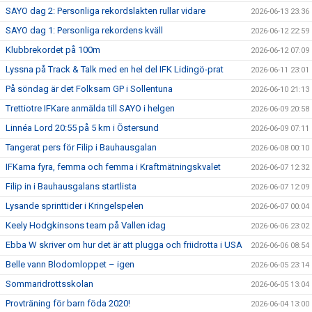
SAYO dag 2: Personliga rekordslakten rullar vidare
2026-06-13 23:36
SAYO dag 1: Personliga rekordens kväll
2026-06-12 22:59
Klubbrekordet på 100m
2026-06-12 07:09
Lyssna på Track & Talk med en hel del IFK Lidingö-prat
2026-06-11 23:01
På söndag är det Folksam GP i Sollentuna
2026-06-10 21:13
Trettiotre IFKare anmälda till SAYO i helgen
2026-06-09 20:58
Linnéa Lord 20:55 på 5 km i Östersund
2026-06-09 07:11
Tangerat pers för Filip i Bauhausgalan
2026-06-08 00:10
IFKarna fyra, femma och femma i Kraftmätningskvalet
2026-06-07 12:32
Filip in i Bauhausgalans startlista
2026-06-07 12:09
Lysande sprinttider i Kringelspelen
2026-06-07 00:04
Keely Hodgkinsons team på Vallen idag
2026-06-06 23:02
Ebba W skriver om hur det är att plugga och friidrotta i USA
2026-06-06 08:54
Belle vann Blodomloppet – igen
2026-06-05 23:14
Sommaridrottsskolan
2026-06-05 13:04
Provträning för barn föda 2020!
2026-06-04 13:00