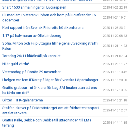
Snart 1500 anmälningar till Luciaspelen
2025-11-25 22:19
Bli medlem i Veteranklubben och kom på luciafirandet 16
2025-11-24 19:01
december
Kort rapport från Svensk Friidrotts höstkonferens
2025-11-23 23:21
1:17 på halvmaran av Olle Lindeberg
2025-11-22 08:43
Sofia, Milton och Filip uttagna till helgens utvecklingsträff i
2025-11-21 14:23
Falun
Torsdag 26/11 klädkväll på kansliet
2025-11-21 07:54
Ni är guld värda!
2025-11-20 11:27
Veterandag på Bosön 29 november
2025-11-19 13:42
I helgen var fem IFKare på läger för Svenska Löpartalanger
2025-11-18 20:50
Grattis grabbar - ni är klara för Lag SM-finalen utan att ens
2025-11-17 13:55
ha tävla om det!!
Glitter – IFK-galans tema
2025-11-16 21:18
Staffan skriver på Friidrottstorget om att friidrotten tappar i
2025-11-15 12:07
antalet utövare
Grattis Kalle, Sebbe och Sebbe till uttagningen till EM i
2025-11-14 11:15
terräng