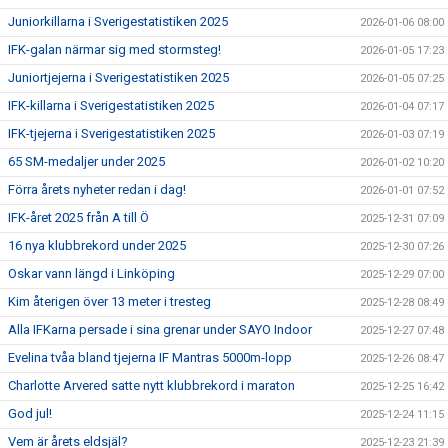
Juniorkillarna i Sverigestatistiken 2025
2026-01-06 08:00
IFK-galan närmar sig med stormsteg!
2026-01-05 17:23
Juniortjejerna i Sverigestatistiken 2025
2026-01-05 07:25
IFK-killarna i Sverigestatistiken 2025
2026-01-04 07:17
IFK-tjejerna i Sverigestatistiken 2025
2026-01-03 07:19
65 SM-medaljer under 2025
2026-01-02 10:20
Förra årets nyheter redan i dag!
2026-01-01 07:52
IFK-året 2025 från A till Ö
2025-12-31 07:09
16 nya klubbrekord under 2025
2025-12-30 07:26
Oskar vann längd i Linköping
2025-12-29 07:00
Kim återigen över 13 meter i tresteg
2025-12-28 08:49
Alla IFKarna persade i sina grenar under SAYO Indoor
2025-12-27 07:48
Evelina tvåa bland tjejerna IF Mantras 5000m-lopp
2025-12-26 08:47
Charlotte Arvered satte nytt klubbrekord i maraton
2025-12-25 16:42
God jul!
2025-12-24 11:15
Vem är årets eldsjäl?
2025-12-23 21:39