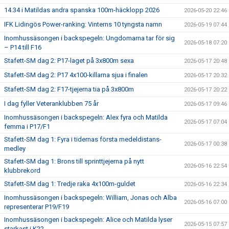
14.34 i Matildas andra spanska 100m-häcklopp 2026
2026-05-20 22:46
IFK Lidingös Power-ranking: Vinterns 10 tyngsta namn
2026-05-19 07:44
Inomhussäsongen i backspegeln: Ungdomarna tar för sig
2026-05-18 07:20
– P14 till F16
Stafett-SM dag 2: P17-laget på 3x800m sexa
2026-05-17 20:48
Stafett-SM dag 2: P17 4x100-killarna sjua i finalen
2026-05-17 20:32
Stafett-SM dag 2: F17-tjejerna tia på 3x800m
2026-05-17 20:22
I dag fyller Veteranklubben 75 år
2026-05-17 09:46
Inomhussäsongen i backspegeln: Alex fyra och Matilda
2026-05-17 07:04
femma i P17/F1
Stafett-SM dag 1: Fyra i tidernas första medeldistans-
2026-05-17 00:38
medley
Stafett-SM dag 1: Brons till sprinttjejerna på nytt
2026-05-16 22:54
klubbrekord
Stafett-SM dag 1: Tredje raka 4x100m-guldet
2026-05-16 22:34
Inomhussäsongen i backspegeln: William, Jonas och Alba
2026-05-16 07:00
representerar P19/F19
Inomhussäsongen i backspegeln: Alice och Matilda lyser
2026-05-15 07:57
starkast i K22