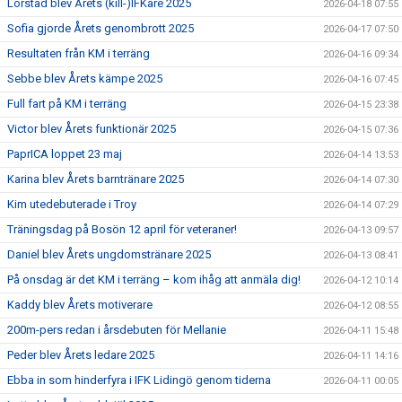
Lörstad blev Årets (kill-)IFKare 2025
2026-04-18 07:55
Sofia gjorde Årets genombrott 2025
2026-04-17 07:50
Resultaten från KM i terräng
2026-04-16 09:34
Sebbe blev Årets kämpe 2025
2026-04-16 07:45
Full fart på KM i terräng
2026-04-15 23:38
Victor blev Årets funktionär 2025
2026-04-15 07:36
PaprICA loppet 23 maj
2026-04-14 13:53
Karina blev Årets barntränare 2025
2026-04-14 07:30
Kim utedebuterade i Troy
2026-04-14 07:29
Träningsdag på Bosön 12 april för veteraner!
2026-04-13 09:57
Daniel blev Årets ungdomstränare 2025
2026-04-13 08:41
På onsdag är det KM i terräng – kom ihåg att anmäla dig!
2026-04-12 10:14
Kaddy blev Årets motiverare
2026-04-12 08:55
200m-pers redan i årsdebuten för Mellanie
2026-04-11 15:48
Peder blev Årets ledare 2025
2026-04-11 14:16
Ebba in som hinderfyra i IFK Lidingö genom tiderna
2026-04-11 00:05