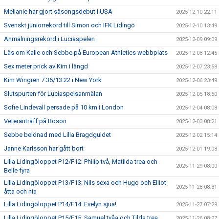
Mellanie har gjort säsongsdebut i USA
2025-12-10 22:11
Svenskt juniorrekord till Simon och IFK Lidingö
2025-12-10 13:49
Anmälningsrekord i Luciaspelen
2025-12-09 09:09
Läs om Kalle och Sebbe på European Athletics webbplats
2025-12-08 12:45
Sex meter prick av Kim i längd
2025-12-07 23:58
Kim Wingren 7.36/13.22 i New York
2025-12-06 23:49
Slutspurten för Luciaspelsanmälan
2025-12-05 18:50
Sofie Lindevall persade på 10 km i London
2025-12-04 08:08
Veteranträff på Bosön
2025-12-03 08:21
Sebbe belönad med Lilla Bragdguldet
2025-12-02 15:14
Janne Karlsson har gått bort
2025-12-01 19:08
Lilla Lidingöloppet P12/F12: Philip två, Matilda trea och
2025-11-29 08:00
Belle fyra
Lilla Lidingöloppet P13/F13: Nils sexa och Hugo och Elliot
2025-11-28 08:31
åtta och nia
Lilla Lidingöloppet P14/F14: Evelyn sjua!
2025-11-27 07:29
Lilla Lidingöloppet P15/F15: Samuel tvåa och Tilda trea
2025-11-26 08:27