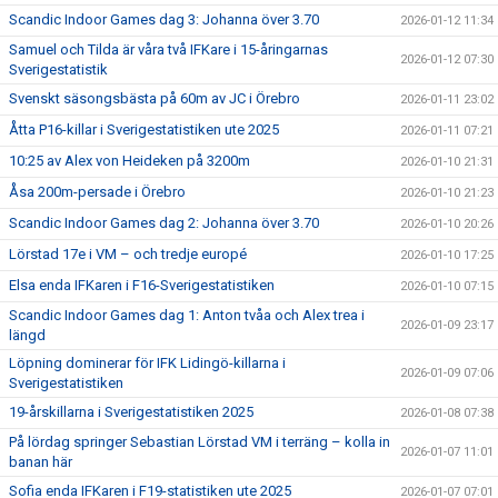
Scandic Indoor Games dag 3: Johanna över 3.70
2026-01-12 11:34
Samuel och Tilda är våra två IFKare i 15-åringarnas
2026-01-12 07:30
Sverigestatistik
Svenskt säsongsbästa på 60m av JC i Örebro
2026-01-11 23:02
Åtta P16-killar i Sverigestatistiken ute 2025
2026-01-11 07:21
10:25 av Alex von Heideken på 3200m
2026-01-10 21:31
Åsa 200m-persade i Örebro
2026-01-10 21:23
Scandic Indoor Games dag 2: Johanna över 3.70
2026-01-10 20:26
Lörstad 17e i VM – och tredje europé
2026-01-10 17:25
Elsa enda IFKaren i F16-Sverigestatistiken
2026-01-10 07:15
Scandic Indoor Games dag 1: Anton tvåa och Alex trea i
2026-01-09 23:17
längd
Löpning dominerar för IFK Lidingö-killarna i
2026-01-09 07:06
Sverigestatistiken
19-årskillarna i Sverigestatistiken 2025
2026-01-08 07:38
På lördag springer Sebastian Lörstad VM i terräng – kolla in
2026-01-07 11:01
banan här
Sofia enda IFKaren i F19-statistiken ute 2025
2026-01-07 07:01