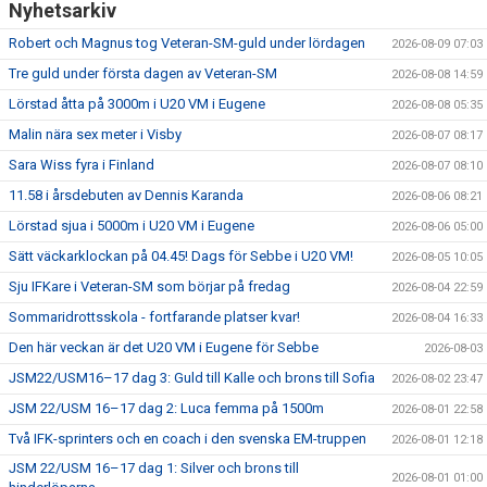
Nyhetsarkiv
Robert och Magnus tog Veteran-SM-guld under lördagen
2026-08-09 07:03
Tre guld under första dagen av Veteran-SM
2026-08-08 14:59
Lörstad åtta på 3000m i U20 VM i Eugene
2026-08-08 05:35
Malin nära sex meter i Visby
2026-08-07 08:17
Sara Wiss fyra i Finland
2026-08-07 08:10
11.58 i årsdebuten av Dennis Karanda
2026-08-06 08:21
Lörstad sjua i 5000m i U20 VM i Eugene
2026-08-06 05:00
Sätt väckarklockan på 04.45! Dags för Sebbe i U20 VM!
2026-08-05 10:05
Sju IFKare i Veteran-SM som börjar på fredag
2026-08-04 22:59
Sommaridrottsskola - fortfarande platser kvar!
2026-08-04 16:33
Den här veckan är det U20 VM i Eugene för Sebbe
2026-08-03
JSM22/USM16–17 dag 3: Guld till Kalle och brons till Sofia
2026-08-02 23:47
JSM 22/USM 16–17 dag 2: Luca femma på 1500m
2026-08-01 22:58
Två IFK-sprinters och en coach i den svenska EM-truppen
2026-08-01 12:18
JSM 22/USM 16–17 dag 1: Silver och brons till
2026-08-01 01:00