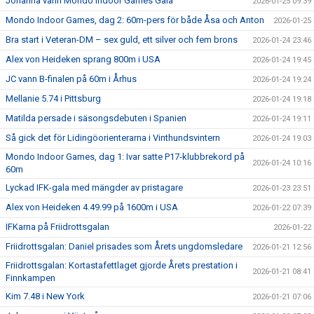
Johanna vann Mondo Indoor Games Gala
2026-01-25 09:39
Mondo Indoor Games, dag 2: 60m-pers för både Åsa och Anton
2026-01-25
Bra start i Veteran-DM – sex guld, ett silver och fem brons
2026-01-24 23:46
Alex von Heideken sprang 800m i USA
2026-01-24 19:45
JC vann B-finalen på 60m i Århus
2026-01-24 19:24
Mellanie 5.74 i Pittsburg
2026-01-24 19:18
Matilda persade i säsongsdebuten i Spanien
2026-01-24 19:11
Så gick det för Lidingöorienterarna i Vinthundsvintern
2026-01-24 19:03
Mondo Indoor Games, dag 1: Ivar satte P17-klubbrekord på
2026-01-24 10:16
60m
Lyckad IFK-gala med mängder av pristagare
2026-01-23 23:51
Alex von Heideken 4.49.99 på 1600m i USA
2026-01-22 07:39
IFKarna på Friidrottsgalan
2026-01-22
Friidrottsgalan: Daniel prisades som Årets ungdomsledare
2026-01-21 12:56
Friidrottsgalan: Kortastafettlaget gjorde Årets prestation i
2026-01-21 08:41
Finnkampen
Kim 7.48 i New York
2026-01-21 07:06