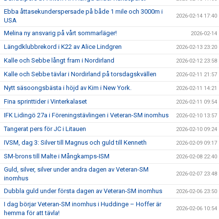
Ebba åttasekunderspersade på både 1 mile och 3000m i
2026-02-14 17:40
USA
Melina ny ansvarig på vårt sommarläger!
2026-02-14
Längdklubbrekord i K22 av Alice Lindgren
2026-02-13 23:20
Kalle och Sebbe långt fram i Nordirland
2026-02-12 23:58
Kalle och Sebbe tävlar i Nordirland på torsdagskvällen
2026-02-11 21:57
Nytt säsoongsbästa i höjd av Kim i New York.
2026-02-11 14:21
Fina sprinttider i Vinterkalaset
2026-02-11 09:54
IFK Lidingö 27a i Föreningstävlingen i Veteran-SM inomhus
2026-02-10 13:57
Tangerat pers för JC i Litauen
2026-02-10 09:24
IVSM, dag 3: Silver till Magnus och guld till Kenneth
2026-02-09 09:17
SM-brons till Malte i Mångkamps-ISM
2026-02-08 22:40
Guld, silver, silver under andra dagen av Veteran-SM
2026-02-07 23:48
inomhus
Dubbla guld under första dagen av Veteran-SM inomhus
2026-02-06 23:50
I dag börjar Veteran-SM inomhus i Huddinge – Hoffer är
2026-02-06 10:54
hemma för att tävla!