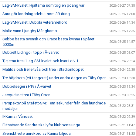
Lag-SM-kvalet: Hjältarna som tog en poäng var
2026-05-27 07:35
Sara gör landslagsdebut som 39-åring
2026-05-26 17:00
Lag-SM-kvalet: Dubbla veteranrekord
2026-05-26 14:34
Malte vann Ljungby Mångkamp
2026-05-25 17:35
Sebbe bästa svensk och Grace bästa kvinna i Spåret
2026-05-25 14:57
5000m
Dubbelt Lidingö i topp i Å-varvet
2026-05-25 08:07
Tjejerna trea i Lag-SM-kvalet och kvar i div 1
2026-05-24 23:14
Matilda och Belle tvåa och trea i Stadionloppet
2026-05-24 22:38
Tre höjdpers (ett tangerat) under andra dagen av Täby Open
2026-05-23 18:30
Dubbelseger i F19 i Å-varvet
2026-05-23 15:34
Jacqueline trea i Täby Open
2026-05-23 09:25
Perspektiv på Stafett-SM: Fem sekunder från den hundrade
2026-05-22 23:31
medaljen
IFKarna i Vårruset
2026-05-22 09:39
Elitsatsande Sandra ska lyfta klubbens unga
2026-05-21 11:47
Svenskt veteranrekord av Karina Liljedal
2026-05-21 11:33