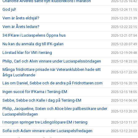
Charlotte Arvered satte nytt klubbrekord i maraton
2025-12-25 16:42
God jul!
2025-12-24 11:15
Vem är årets eldsjäl?
2025-12-23 21:39
Vem är Årets ledare?
2025-12-22 22:15
34 IFKare i Luciaspelens Öppna hus
2025-12-21 07:54
Nu kan du anmäla dig till IFK-galan
2025-12-20 07:49
Lörstad klar för VM i terräng
2025-12-19 09:48
Philip, Carl och Alvin vinnare under Luciaspelssöndagen
2025-12-18 23:50
Många friidrottare prisade när Veteranklubben hade sitt
2025-12-17 22:55
årliga Luciafirande
Läs om Daniel, Sebbe och de andra på Friidrottaren.com
2025-12-16 20:19
Ingen succé för IFKarna i Terräng-EM
2025-12-15 18:05
Sebbe, Sebbe och Kalle i dag på Terräng-EM
2025-12-14 06:04
Philip, Jacqueline, Sixten och Alice blev pallbesökare under
2025-12-13 20:29
Luciaspelslördagen
I morgon springer tre Lidingölöpare EM i terräng
2025-12-13 11:57
Sofia och Adam vinnare under Luciaspelsfredagen
2025-12-12 23:03