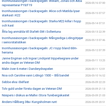
Inomhussäsongen i backspegeln: William, Jonas och Alba
2026-05-16 07:00
representerar P19/F19
Inomhussäsongen i backspegeln: Alice och Matilda lyser
2026-05-15 07:57
starkast i K22
Inomhussäsongen i backspegeln: Starka M22-killar i hopp
2026-05-14 07:51
och kast
Åtta lag anmälda till Stafett-SM i Sollentuna
2026-05-13 22:39
Inomhussäsongen i backspegeln: Mångsidiga Lidingötjejer
2026-05-13 07:46
i seniorstatistiken
Inomhussäsongen i backspegeln: JC i topp bland 60m-
2026-05-12 07:39
herrarna
Janne Engman och Ingvar Lindqvist trippelsegrare under
2026-05-11 13:25
andra dagen av Veteran-DM
Malin över 6 meter i Danderydsspelen
2026-05-11 12:01
Noa och Caroline vann Lidingö 1500 – Blå bandet
2026-05-10 16:52
Sebbe elva i Belfast
2026-05-09 22:23
Tolv guld under första dagen av Veteran-DM
2026-05-09 21:13
Näspers i diskus av Malte i Stora Turebergskastet
2026-05-09 21:03
Anders Hållberg 38a i Kungsholmen runt
2026-05-09 20:51