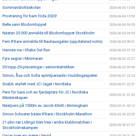
Sommaridrottsskolan
2026-06-05 13:04
Provträning för barn föda 2020!
2026-06-04 13:00
Belle vann Blodomloppet
2026-06-04 09:33
Nästan 20 000 anmälda till Blodomloppet Stockholm
2026-06-03 09:59
Fem IFKare anmälda till Bauhausgalan (uppdaterad notis)
2026-06-03 08:01
Hannes nia i Shake Out Run
2026-06-03 07:53
Fyra segrar i Minimaran
2026-06-02 22:27
20 topp-20-placeringar i seniorstatistiken
2026-06-02 09:40
Simon, Åsa och Sofia sprintpersade i Huddingespelen
2026-06-01 22:53
Snabb stafett med JC i laget i Nordiska
2026-06-01 22:31
Pers för Sara och en fjärdeplats för JC i Nordiska
2026-05-31 01:05
Mästerskapen
Nästpers på 1500m av Jacob Klinth i Birmingham
2026-05-31 00:12
Simon Schuster bäste IFKare i Stockholm Marathon
2026-05-30 23:05
21 pbn när Lidingö blev trea i andra klubbmatchen i
2026-05-30 07:07
Stockholmskampen
Oscar över sju meter i längd
2026-05-29 21:26