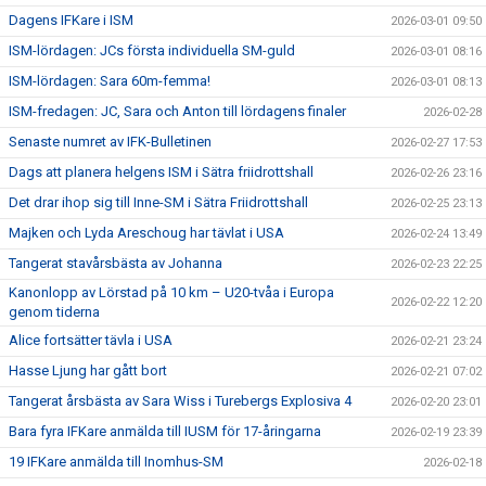
Dagens IFKare i ISM
2026-03-01 09:50
ISM-lördagen: JCs första individuella SM-guld
2026-03-01 08:16
ISM-lördagen: Sara 60m-femma!
2026-03-01 08:13
ISM-fredagen: JC, Sara och Anton till lördagens finaler
2026-02-28
Senaste numret av IFK-Bulletinen
2026-02-27 17:53
Dags att planera helgens ISM i Sätra friidrottshall
2026-02-26 23:16
Det drar ihop sig till Inne-SM i Sätra Friidrottshall
2026-02-25 23:13
Majken och Lyda Areschoug har tävlat i USA
2026-02-24 13:49
Tangerat stavårsbästa av Johanna
2026-02-23 22:25
Kanonlopp av Lörstad på 10 km – U20-tvåa i Europa
2026-02-22 12:20
genom tiderna
Alice fortsätter tävla i USA
2026-02-21 23:24
Hasse Ljung har gått bort
2026-02-21 07:02
Tangerat årsbästa av Sara Wiss i Turebergs Explosiva 4
2026-02-20 23:01
Bara fyra IFKare anmälda till IUSM för 17-åringarna
2026-02-19 23:39
19 IFKare anmälda till Inomhus-SM
2026-02-18