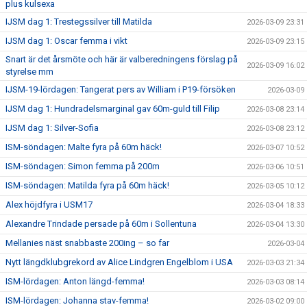
plus kulsexa
IJSM dag 1: Trestegssilver till Matilda
2026-03-09 23:31
IJSM dag 1: Oscar femma i vikt
2026-03-09 23:15
Snart är det årsmöte och här är valberedningens förslag på
2026-03-09 16:02
styrelse mm
IJSM-19-lördagen: Tangerat pers av William i P19-försöken
2026-03-09
IJSM dag 1: Hundradelsmarginal gav 60m-guld till Filip
2026-03-08 23:14
IJSM dag 1: Silver-Sofia
2026-03-08 23:12
ISM-söndagen: Malte fyra på 60m häck!
2026-03-07 10:52
ISM-söndagen: Simon femma på 200m
2026-03-06 10:51
ISM-söndagen: Matilda fyra på 60m häck!
2026-03-05 10:12
Alex höjdfyra i USM17
2026-03-04 18:33
Alexandre Trindade persade på 60m i Sollentuna
2026-03-04 13:30
Mellanies näst snabbaste 200ing – so far
2026-03-04
Nytt längdklubgrekord av Alice Lindgren Engelblom i USA
2026-03-03 21:34
ISM-lördagen: Anton längd-femma!
2026-03-03 08:14
ISM-lördagen: Johanna stav-femma!
2026-03-02 09:00