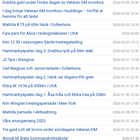
Dubbla guld under första dagen av Veteran-SM inomhus
2026-02-06 23:50
I dag börjar Veteran-SM inomhus i Huddinge – Hoffer är
2026-02-06 10:54
hemma för att tävla!
Matilda 8.73 på 60m häck i Sollentuna
2026-02-05 23:26
Fyra pers för Alice i tävlingsdebuten i USA
2026-02-04
Kim 12.93 i säsongens fjärde trestegstävling
2026-02-03 12:12
Hammarbyspelen dag 3: Snabba ryck på 60m slätt
2026-02-02 15:33
JC fyra i Glasgow
2026-02-01 13:28
Carl Magnus och Janne tävlade i Sollentuna
2026-02-01 09:30
Hammarbyspelen dag 2: Häck var dagens IFK-gren
2026-01-31 22:37
Ebba W 10:36 på 3000m i USA
2026-01-31 21:30
Hammarbyspelen dag 1: Åsa tvåa och Ebba trea på 200m
2026-01-30 23:54
Kim Wingren trestegspersade i New York
2026-01-29 17:00
Matilda persade i viktkastning
2026-01-28 09:12
Våra arrangemang 2025
2026-01-27 20:35
Tre guld och ett brons under söndagens Veteran-DM
2026-01-26 20:34
Anmäl till årets Sommaridrottsskola!
2026-01-26