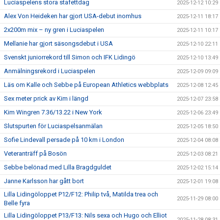
Luciaspelens stora stafettdag
2025-12-12 10:29
Alex Von Heideken har gjort USA-debut inomhus
2025-12-11 18:17
2x200m mix – ny gren i Luciaspelen
2025-12-11 10:17
Mellanie har gjort säsongsdebut i USA
2025-12-10 22:11
Svenskt juniorrekord till Simon och IFK Lidingö
2025-12-10 13:49
Anmälningsrekord i Luciaspelen
2025-12-09 09:09
Läs om Kalle och Sebbe på European Athletics webbplats
2025-12-08 12:45
Sex meter prick av Kim i längd
2025-12-07 23:58
Kim Wingren 7.36/13.22 i New York
2025-12-06 23:49
Slutspurten för Luciaspelsanmälan
2025-12-05 18:50
Sofie Lindevall persade på 10 km i London
2025-12-04 08:08
Veteranträff på Bosön
2025-12-03 08:21
Sebbe belönad med Lilla Bragdguldet
2025-12-02 15:14
Janne Karlsson har gått bort
2025-12-01 19:08
Lilla Lidingöloppet P12/F12: Philip två, Matilda trea och
2025-11-29 08:00
Belle fyra
Lilla Lidingöloppet P13/F13: Nils sexa och Hugo och Elliot
2025-11-28 08:31