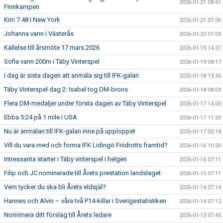
2026-01-21 08:41
Finnkampen
Kim 7.48 i New York
2026-01-21 07:06
Johanna vann i Västerås
2026-01-20 07:03
Kallelse till årsmöte 17 mars 2026
2026-01-19 14:37
Sofia vann 200m i Täby Vinterspel
2026-01-19 08:17
I dag är sista dagen att anmäla sig till IFK-galan
2026-01-18 13:45
Täby Vinterspel dag 2: Isabel tog DM-brons
2026-01-18 08:03
Flera DM-medaljer under första dagen av Täby Vinterspel
2026-01-17 14:00
Ebba 5:24 på 1 mile i USA
2026-01-17 11:20
Nu är anmälan till IFK-galan inne på upploppet
2026-01-17 00:18
Vill du vara med och forma IFK Lidingö Friidrotts framtid?
2026-01-16 10:20
Intressanta starter i Täby vinterspel i helgen
2026-01-16 07:11
Filip och JC nominerade till Årets prestation landslaget
2026-01-15 07:11
Vem tycker du ska bli Årets eldsjäl?
2026-01-14 07:14
Hannes och Alvin – våra två P14-killar i Sverigestatistiken
2026-01-14 07:12
Nomimera ditt förslag till Årets ledare
2026-01-13 07:45