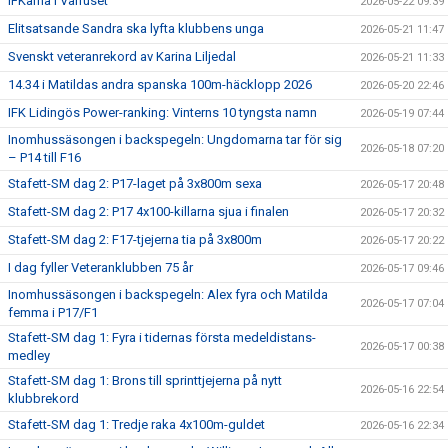
IFKarna i Vårruset
2026-05-22 09:39
Elitsatsande Sandra ska lyfta klubbens unga
2026-05-21 11:47
Svenskt veteranrekord av Karina Liljedal
2026-05-21 11:33
14.34 i Matildas andra spanska 100m-häcklopp 2026
2026-05-20 22:46
IFK Lidingös Power-ranking: Vinterns 10 tyngsta namn
2026-05-19 07:44
Inomhussäsongen i backspegeln: Ungdomarna tar för sig
2026-05-18 07:20
– P14 till F16
Stafett-SM dag 2: P17-laget på 3x800m sexa
2026-05-17 20:48
Stafett-SM dag 2: P17 4x100-killarna sjua i finalen
2026-05-17 20:32
Stafett-SM dag 2: F17-tjejerna tia på 3x800m
2026-05-17 20:22
I dag fyller Veteranklubben 75 år
2026-05-17 09:46
Inomhussäsongen i backspegeln: Alex fyra och Matilda
2026-05-17 07:04
femma i P17/F1
Stafett-SM dag 1: Fyra i tidernas första medeldistans-
2026-05-17 00:38
medley
Stafett-SM dag 1: Brons till sprinttjejerna på nytt
2026-05-16 22:54
klubbrekord
Stafett-SM dag 1: Tredje raka 4x100m-guldet
2026-05-16 22:34