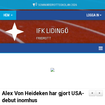
SOMMARIDROTTSSKOLAN 2026
HEM
LOGGA IN
IFK LIDINGÖ
FRIIDROTT
NYHETER
DOKUMENT
Alex Von Heideken har gjort USA-
<
>
debut inomhus