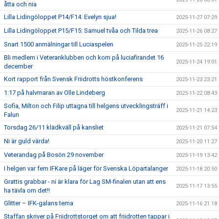
åtta och nia
Lilla Lidingöloppet P14/F14: Evelyn sjua!
2025-11-27 07:29
Lilla Lidingöloppet P15/F15: Samuel tvåa och Tilda trea
2025-11-26 08:27
Snart 1500 anmälningar till Luciaspelen
2025-11-25 22:19
Bli medlem i Veteranklubben och kom på luciafirandet 16
2025-11-24 19:01
december
Kort rapport från Svensk Friidrotts höstkonferens
2025-11-23 23:21
1:17 på halvmaran av Olle Lindeberg
2025-11-22 08:43
Sofia, Milton och Filip uttagna till helgens utvecklingsträff i
2025-11-21 14:23
Falun
Torsdag 26/11 klädkväll på kansliet
2025-11-21 07:54
Ni är guld värda!
2025-11-20 11:27
Veterandag på Bosön 29 november
2025-11-19 13:42
I helgen var fem IFKare på läger för Svenska Löpartalanger
2025-11-18 20:50
Grattis grabbar - ni är klara för Lag SM-finalen utan att ens
2025-11-17 13:55
ha tävla om det!!
Glitter – IFK-galans tema
2025-11-16 21:18
Staffan skriver på Friidrottstorget om att friidrotten tappar i