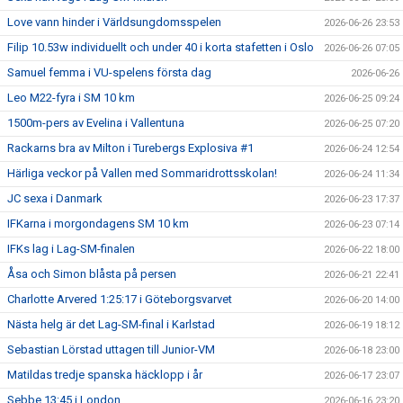
Love vann hinder i Världsungdomsspelen
2026-06-26 23:53
Filip 10.53w individuellt och under 40 i korta stafetten i Oslo
2026-06-26 07:05
Samuel femma i VU-spelens första dag
2026-06-26
Leo M22-fyra i SM 10 km
2026-06-25 09:24
1500m-pers av Evelina i Vallentuna
2026-06-25 07:20
Rackarns bra av Milton i Turebergs Explosiva #1
2026-06-24 12:54
Härliga veckor på Vallen med Sommaridrottsskolan!
2026-06-24 11:34
JC sexa i Danmark
2026-06-23 17:37
IFKarna i morgondagens SM 10 km
2026-06-23 07:14
IFKs lag i Lag-SM-finalen
2026-06-22 18:00
Åsa och Simon blåsta på persen
2026-06-21 22:41
Charlotte Arvered 1:25:17 i Göteborgsvarvet
2026-06-20 14:00
Nästa helg är det Lag-SM-final i Karlstad
2026-06-19 18:12
Sebastian Lörstad uttagen till Junior-VM
2026-06-18 23:00
Matildas tredje spanska häcklopp i år
2026-06-17 23:07
Sebbe 13:45 i London
2026-06-16 23:20