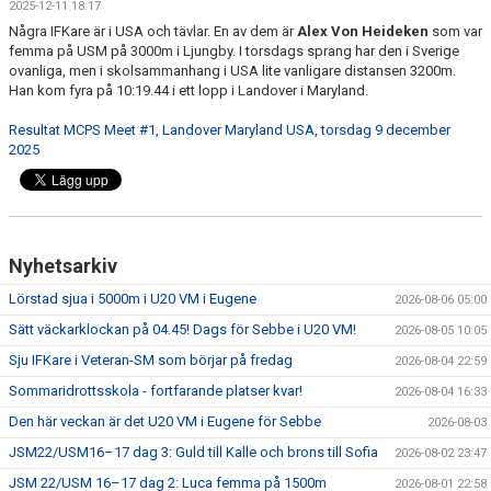
2025-12-11 18:17
Några IFKare är i USA och tävlar. En av dem är
Alex Von Heideken
som var
femma på USM på 3000m i Ljungby. I torsdags sprang har den i Sverige
ovanliga, men i skolsammanhang i USA lite vanligare distansen 3200m.
Han kom fyra på 10:19.44 i ett lopp i Landover i Maryland.
Resultat MCPS Meet #1, Landover Maryland USA, torsdag 9 december
2025
Nyhetsarkiv
Lörstad sjua i 5000m i U20 VM i Eugene
2026-08-06 05:00
Sätt väckarklockan på 04.45! Dags för Sebbe i U20 VM!
2026-08-05 10:05
Sju IFKare i Veteran-SM som börjar på fredag
2026-08-04 22:59
Sommaridrottsskola - fortfarande platser kvar!
2026-08-04 16:33
Den här veckan är det U20 VM i Eugene för Sebbe
2026-08-03
JSM22/USM16–17 dag 3: Guld till Kalle och brons till Sofia
2026-08-02 23:47
JSM 22/USM 16–17 dag 2: Luca femma på 1500m
2026-08-01 22:58