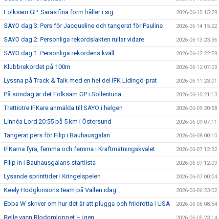
Folksam GP: Saras fina form håller i sig
2026-06-15 15:29
SAYO dag 3: Pers för Jacqueline och tangerat för Pauline
2026-06-14 15:22
SAYO dag 2: Personliga rekordslakten rullar vidare
2026-06-13 23:36
SAYO dag 1: Personliga rekordens kväll
2026-06-12 22:59
Klubbrekordet på 100m
2026-06-12 07:09
Lyssna på Track & Talk med en hel del IFK Lidingö-prat
2026-06-11 23:01
På söndag är det Folksam GP i Sollentuna
2026-06-10 21:13
Trettiotre IFKare anmälda till SAYO i helgen
2026-06-09 20:58
Linnéa Lord 20:55 på 5 km i Östersund
2026-06-09 07:11
Tangerat pers för Filip i Bauhausgalan
2026-06-08 00:10
IFKarna fyra, femma och femma i Kraftmätningskvalet
2026-06-07 12:32
Filip in i Bauhausgalans startlista
2026-06-07 12:09
Lysande sprinttider i Kringelspelen
2026-06-07 00:04
Keely Hodgkinsons team på Vallen idag
2026-06-06 23:02
Ebba W skriver om hur det är att plugga och friidrotta i USA
2026-06-06 08:54
Belle vann Blodomloppet – igen
2026-06-05 23:14