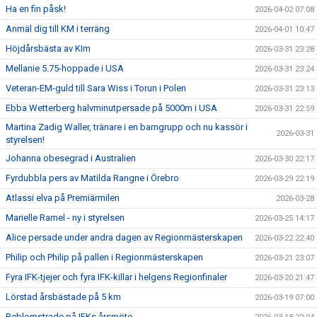
Ha en fin påsk!
2026-04-02 07:08
Anmäl dig till KM i terräng
2026-04-01 10:47
Höjdårsbästa av KIm
2026-03-31 23:28
Mellanie 5.75-hoppade i USA
2026-03-31 23:24
Veteran-EM-guld till Sara Wiss i Torun i Polen
2026-03-31 23:13
Ebba Wetterberg halvminutpersade på 5000m i USA
2026-03-31 22:59
Martina Zadig Waller, tränare i en barngrupp och nu kassör i
2026-03-31
styrelsen!
Johanna obesegrad i Australien
2026-03-30 22:17
Fyrdubbla pers av Matilda Rangne i Örebro
2026-03-29 22:19
Atlassi elva på Premiärmilen
2026-03-28
Marielle Ramel - ny i styrelsen
2026-03-25 14:17
Alice persade under andra dagen av Regionmästerskapen
2026-03-22 22:40
Philip och Philip på pallen i Regionmästerskapen
2026-03-21 23:07
Fyra IFK-tjejer och fyra IFK-killar i helgens Regionfinaler
2026-03-20 21:47
Lörstad årsbästade på 5 km
2026-03-19 07:00
Beblomstrade på IFKs årsmöte