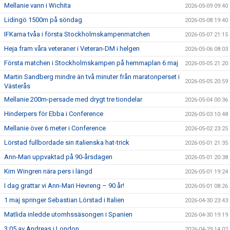
Mellanie vann i Wichita
2026-05-09 09:40
Lidingö 1500m på söndag
2026-05-08 19:40
IFKarna tvåa i första Stockholmskampenmatchen
2026-05-07 21:15
Heja fram våra veteraner i Veteran-DM i helgen
2026-05-06 08:03
Första matchen i Stockholmskampen på hemmaplan 6 maj
2026-05-05 21:20
Martin Sandberg mindre än två minuter från maratonperset i
2026-05-05 20:59
Västerås
Mellanie 200m-persade med drygt tre tiondelar
2026-05-04 00:36
Hinderpers för Ebba i Conference
2026-05-03 10:48
Mellanie över 6 meter i Conference
2026-05-02 23:25
Lörstad fullbordade sin italienska hat-trick
2026-05-01 21:35
Ann-Mari uppvaktad på 90-årsdagen
2026-05-01 20:38
Kim Wingren nära pers i längd
2026-05-01 19:24
I dag grattar vi Ann-Mari Hevreng – 90 år!
2026-05-01 08:26
1 maj springer Sebastian Lörstad i Italien
2026-04-30 23:43
Matlida inledde utomhssäsongen i Spanien
2026-04-30 19:19
3:05 av Andreas i London
2026-04-29 14:02