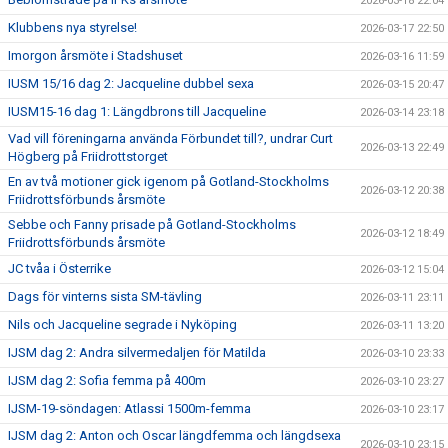
2026-03-18 22:04
Klubbens nya styrelse!
2026-03-17 22:50
Imorgon årsmöte i Stadshuset
2026-03-16 11:59
IUSM 15/16 dag 2: Jacqueline dubbel sexa
2026-03-15 20:47
IUSM15-16 dag 1: Längdbrons till Jacqueline
2026-03-14 23:18
Vad vill föreningarna använda Förbundet till?, undrar Curt
2026-03-13 22:49
Högberg på Friidrottstorget
En av två motioner gick igenom på Gotland-Stockholms
2026-03-12 20:38
Friidrottsförbunds årsmöte
Sebbe och Fanny prisade på Gotland-Stockholms
2026-03-12 18:49
Friidrottsförbunds årsmöte
JC tvåa i Österrike
2026-03-12 15:04
Dags för vinterns sista SM-tävling
2026-03-11 23:11
Nils och Jacqueline segrade i Nyköping
2026-03-11 13:20
IJSM dag 2: Andra silvermedaljen för Matilda
2026-03-10 23:33
IJSM dag 2: Sofia femma på 400m
2026-03-10 23:27
IJSM-19-söndagen: Atlassi 1500m-femma
2026-03-10 23:17
IJSM dag 2: Anton och Oscar längdfemma och längdsexa
2026-03-10 23:15