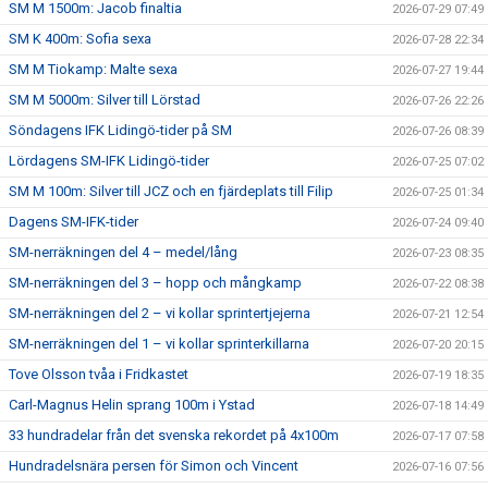
SM M 1500m: Jacob finaltia
2026-07-29 07:49
SM K 400m: Sofia sexa
2026-07-28 22:34
SM M Tiokamp: Malte sexa
2026-07-27 19:44
SM M 5000m: Silver till Lörstad
2026-07-26 22:26
Söndagens IFK Lidingö-tider på SM
2026-07-26 08:39
Lördagens SM-IFK Lidingö-tider
2026-07-25 07:02
SM M 100m: Silver till JCZ och en fjärdeplats till Filip
2026-07-25 01:34
Dagens SM-IFK-tider
2026-07-24 09:40
SM-nerräkningen del 4 – medel/lång
2026-07-23 08:35
SM-nerräkningen del 3 – hopp och mångkamp
2026-07-22 08:38
SM-nerräkningen del 2 – vi kollar sprintertjejerna
2026-07-21 12:54
SM-nerräkningen del 1 – vi kollar sprinterkillarna
2026-07-20 20:15
Tove Olsson tvåa i Fridkastet
2026-07-19 18:35
Carl-Magnus Helin sprang 100m i Ystad
2026-07-18 14:49
33 hundradelar från det svenska rekordet på 4x100m
2026-07-17 07:58
Hundradelsnära persen för Simon och Vincent
2026-07-16 07:56