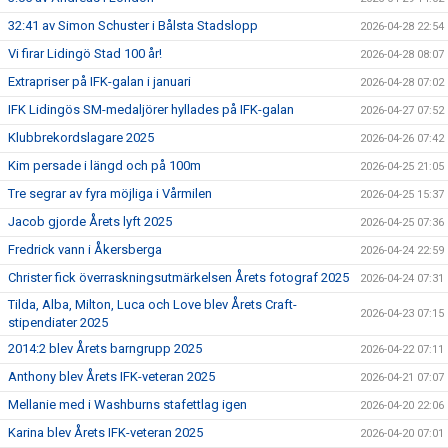
32:41 av Simon Schuster i Bålsta Stadslopp
2026-04-28 22:54
Vi firar Lidingö Stad 100 år!
2026-04-28 08:07
Extrapriser på IFK-galan i januari
2026-04-28 07:02
IFK Lidingös SM-medaljörer hyllades på IFK-galan
2026-04-27 07:52
Klubbrekordslagare 2025
2026-04-26 07:42
Kim persade i längd och på 100m
2026-04-25 21:05
Tre segrar av fyra möjliga i Vårmilen
2026-04-25 15:37
Jacob gjorde Årets lyft 2025
2026-04-25 07:36
Fredrick vann i Åkersberga
2026-04-24 22:59
Christer fick överraskningsutmärkelsen Årets fotograf 2025
2026-04-24 07:31
Tilda, Alba, Milton, Luca och Love blev Årets Craft-
2026-04-23 07:15
stipendiater 2025
2014:2 blev Årets barngrupp 2025
2026-04-22 07:11
Anthony blev Årets IFK-veteran 2025
2026-04-21 07:07
Mellanie med i Washburns stafettlag igen
2026-04-20 22:06
Karina blev Årets IFK-veteran 2025
2026-04-20 07:01