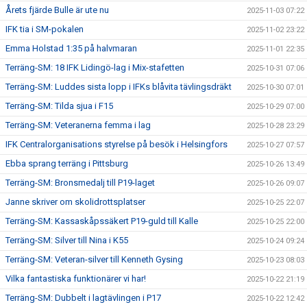
Årets fjärde Bulle är ute nu
2025-11-03 07:22
IFK tia i SM-pokalen
2025-11-02 23:22
Emma Holstad 1:35 på halvmaran
2025-11-01 22:35
Terräng-SM: 18 IFK Lidingö-lag i Mix-stafetten
2025-10-31 07:06
Terräng-SM: Luddes sista lopp i IFKs blåvita tävlingsdräkt
2025-10-30 07:01
Terräng-SM: Tilda sjua i F15
2025-10-29 07:00
Terräng-SM: Veteranerna femma i lag
2025-10-28 23:29
IFK Centralorganisations styrelse på besök i Helsingfors
2025-10-27 07:57
Ebba sprang terräng i Pittsburg
2025-10-26 13:49
Terräng-SM: Bronsmedalj till P19-laget
2025-10-26 09:07
Janne skriver om skolidrottsplatser
2025-10-25 22:07
Terräng-SM: Kassaskåpssäkert P19-guld till Kalle
2025-10-25 22:00
Terräng-SM: Silver till Nina i K55
2025-10-24 09:24
Terräng-SM: Veteran-silver till Kenneth Gysing
2025-10-23 08:03
Vilka fantastiska funktionärer vi har!
2025-10-22 21:19
Terräng-SM: Dubbelt i lagtävlingen i P17
2025-10-22 12:42