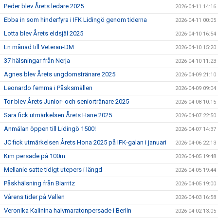
Peder blev Årets ledare 2025
2026-04-11 14:16
Ebba in som hinderfyra i IFK Lidingö genom tiderna
2026-04-11 00:05
Lotta blev Årets eldsjäl 2025
2026-04-10 16:54
En månad till Veteran-DM
2026-04-10 15:20
37 hälsningar från Nerja
2026-04-10 11:23
Agnes blev Årets ungdomstränare 2025
2026-04-09 21:10
Leonardo femma i Påsksmällen
2026-04-09 09:04
Tor blev Årets Junior- och seniortränare 2025
2026-04-08 10:15
Sara fick utmärkelsen Årets Hane 2025
2026-04-07 22:50
Anmälan öppen till Lidingö 1500!
2026-04-07 14:37
JC fick utmärkelsen Årets Hona 2025 på IFK-galan i januari
2026-04-06 22:13
Kim persade på 100m
2026-04-05 19:48
Mellanie satte tidigt utepers i längd
2026-04-05 19:44
Påskhälsning från Biarritz
2026-04-05 19:00
Vårens tider på Vallen
2026-04-03 16:58
Veronika Kalinina halvmaratonpersade i Berlin
2026-04-02 13:05