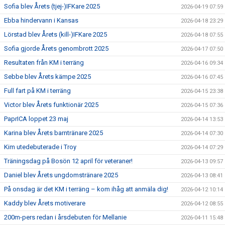
Sofia blev Årets (tjej-)IFKare 2025
2026-04-19 07:59
Ebba hindervann i Kansas
2026-04-18 23:29
Lörstad blev Årets (kill-)IFKare 2025
2026-04-18 07:55
Sofia gjorde Årets genombrott 2025
2026-04-17 07:50
Resultaten från KM i terräng
2026-04-16 09:34
Sebbe blev Årets kämpe 2025
2026-04-16 07:45
Full fart på KM i terräng
2026-04-15 23:38
Victor blev Årets funktionär 2025
2026-04-15 07:36
PaprICA loppet 23 maj
2026-04-14 13:53
Karina blev Årets barntränare 2025
2026-04-14 07:30
Kim utedebuterade i Troy
2026-04-14 07:29
Träningsdag på Bosön 12 april för veteraner!
2026-04-13 09:57
Daniel blev Årets ungdomstränare 2025
2026-04-13 08:41
På onsdag är det KM i terräng – kom ihåg att anmäla dig!
2026-04-12 10:14
Kaddy blev Årets motiverare
2026-04-12 08:55
200m-pers redan i årsdebuten för Mellanie
2026-04-11 15:48