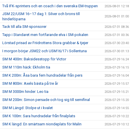
Två IFK-sprinters och en coach i den svenska EM-truppen
2026-08-01 12:18
JSM 22/USM 16–17 dag 1: Silver och brons till
2026-08-01 01:00
hinderlöparna
Tack till alla SM-sponsorer
2026-07-31 08:36
Tapp i Standaret men fortfarande elva i SM-pokalen
2026-07-31 00:36
Lörstad prisad av Friidrottens Stora grabbar & tjejer
2026-07-30 23:40
I morgon börjar JSM22 och USM16/17 i Sollentuna
2026-07-30 01:13
SM M 400m: Baksidesstopp för Victor
2026-07-29 16:24
SM M 110m häck: Ekholm tia
2026-07-29 16:15
SM K 200m: Åsa bara fem hundradelar från pers
2026-07-29 16:04
SM M 800m: Axels bästa på tre år
2026-07-29 15:57
SM M 3000m hinder: Leo tia
2026-07-29 15:21
SM M 200m: Simon persade och tog sig till semifinal
2026-07-29 15:20
SM M Längd: Stolpe ut i kvalet
2026-07-29 14:55
SM K 100m: Sara hundradelar från finalplats
2026-07-29 10:22
SM K längd: En smärtsam niondeplats för Malin
2026-07-29 10:12