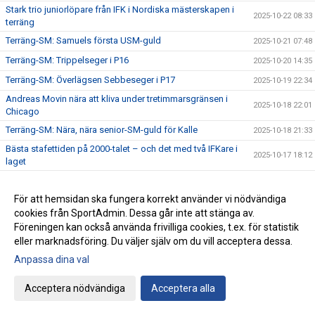
Stark trio juniorlöpare från IFK i Nordiska mästerskapen i
2025-10-22 08:33
terräng
Terräng-SM: Samuels första USM-guld
2025-10-21 07:48
Terräng-SM: Trippelseger i P16
2025-10-20 14:35
Terräng-SM: Överlägsen Sebbeseger i P17
2025-10-19 22:34
Andreas Movin nära att kliva under tretimmarsgränsen i
2025-10-18 22:01
Chicago
Terräng-SM: Nära, nära senior-SM-guld för Kalle
2025-10-18 21:33
Bästa stafettiden på 2000-talet – och det med två IFKare i
2025-10-17 18:12
laget
Trippelpers av Anton i vår kastmångkamp
2025-10-16 14:32
För att hemsidan ska fungera korrekt använder vi nödvändiga
Ebba 19:02 i 5 km-loppet i Fort Worth i Texas
2025-10-15 08:09
cookies från SportAdmin. Dessa går inte att stänga av.
Lidingö trea i Klubbkampen
2025-10-14 09:31
Föreningen kan också använda frivilliga cookies, t.ex. för statistik
Årets medlemsdag genomförd Lördagen den 11:e oktober
eller marknadsföring. Du väljer själv om du vill acceptera dessa.
2025-10-13 09:10
på Bosön!
Anpassa dina val
Fyra guld i Terräng-DM
2025-10-12 09:06
Acceptera nödvändiga
Acceptera alla
Låt oss presentera vår nya - Elitkommitté!
2025-10-11 21:25
Staffan Movin skriver om klubbarnas roll i svensk friidrott
2025-10-10 09:48