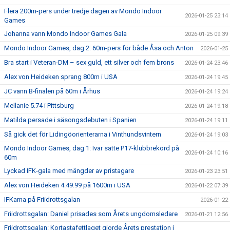
Flera 200m-pers under tredje dagen av Mondo Indoor
2026-01-25 23:14
Games
Johanna vann Mondo Indoor Games Gala
2026-01-25 09:39
Mondo Indoor Games, dag 2: 60m-pers för både Åsa och Anton
2026-01-25
Bra start i Veteran-DM – sex guld, ett silver och fem brons
2026-01-24 23:46
Alex von Heideken sprang 800m i USA
2026-01-24 19:45
JC vann B-finalen på 60m i Århus
2026-01-24 19:24
Mellanie 5.74 i Pittsburg
2026-01-24 19:18
Matilda persade i säsongsdebuten i Spanien
2026-01-24 19:11
Så gick det för Lidingöorienterarna i Vinthundsvintern
2026-01-24 19:03
Mondo Indoor Games, dag 1: Ivar satte P17-klubbrekord på
2026-01-24 10:16
60m
Lyckad IFK-gala med mängder av pristagare
2026-01-23 23:51
Alex von Heideken 4.49.99 på 1600m i USA
2026-01-22 07:39
IFKarna på Friidrottsgalan
2026-01-22
Friidrottsgalan: Daniel prisades som Årets ungdomsledare
2026-01-21 12:56
Friidrottsgalan: Kortastafettlaget gjorde Årets prestation i