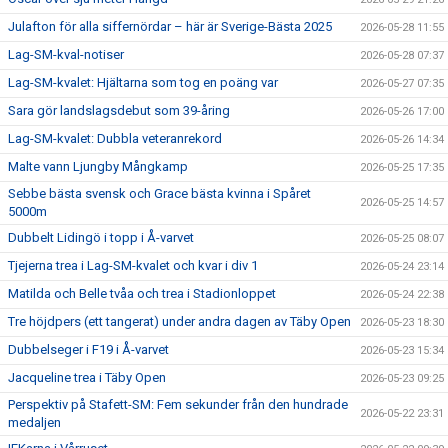
Julafton för alla siffernördar – här är Sverige-Bästa 2025
2026-05-28 11:55
Lag-SM-kval-notiser
2026-05-28 07:37
Lag-SM-kvalet: Hjältarna som tog en poäng var
2026-05-27 07:35
Sara gör landslagsdebut som 39-åring
2026-05-26 17:00
Lag-SM-kvalet: Dubbla veteranrekord
2026-05-26 14:34
Malte vann Ljungby Mångkamp
2026-05-25 17:35
Sebbe bästa svensk och Grace bästa kvinna i Spåret
2026-05-25 14:57
5000m
Dubbelt Lidingö i topp i Å-varvet
2026-05-25 08:07
Tjejerna trea i Lag-SM-kvalet och kvar i div 1
2026-05-24 23:14
Matilda och Belle tvåa och trea i Stadionloppet
2026-05-24 22:38
Tre höjdpers (ett tangerat) under andra dagen av Täby Open
2026-05-23 18:30
Dubbelseger i F19 i Å-varvet
2026-05-23 15:34
Jacqueline trea i Täby Open
2026-05-23 09:25
Perspektiv på Stafett-SM: Fem sekunder från den hundrade
2026-05-22 23:31
medaljen