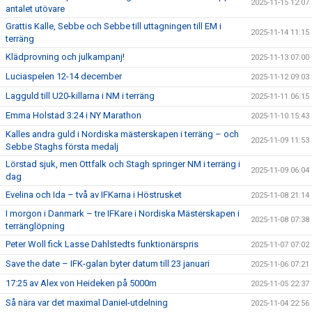
2025-11-15 12:07
antalet utövare
Grattis Kalle, Sebbe och Sebbe till uttagningen till EM i
2025-11-14 11:15
terräng
Klädprovning och julkampanj!
2025-11-13 07:00
Luciaspelen 12-14 december
2025-11-12 09:03
Lagguld till U20-killarna i NM i terräng
2025-11-11 06:15
Emma Holstad 3:24 i NY Marathon
2025-11-10 15:43
Kalles andra guld i Nordiska mästerskapen i terräng – och
2025-11-09 11:53
Sebbe Staghs första medalj
Lörstad sjuk, men Ottfalk och Stagh springer NM i terräng i
2025-11-09 06:04
dag
Evelina och Ida – två av IFKarna i Höstrusket
2025-11-08 21:14
I morgon i Danmark – tre IFKare i Nordiska Mästerskapen i
2025-11-08 07:38
terränglöpning
Peter Woll fick Lasse Dahlstedts funktionärspris
2025-11-07 07:02
Save the date – IFK-galan byter datum till 23 januari
2025-11-06 07:21
17:25 av Alex von Heideken på 5000m
2025-11-05 22:37
Så nära var det maximal Daniel-utdelning
2025-11-04 22:56