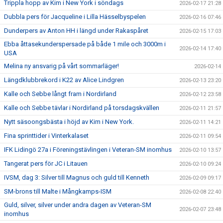
Trippla hopp av Kim i New York i söndags
2026-02-17 21:28
Dubbla pers för Jacqueline i Lilla Hässelbyspelen
2026-02-16 07:46
Dunderpers av Anton HH i längd under Rakaspåret
2026-02-15 17:03
Ebba åttasekunderspersade på både 1 mile och 3000m i
2026-02-14 17:40
USA
Melina ny ansvarig på vårt sommarläger!
2026-02-14
Längdklubbrekord i K22 av Alice Lindgren
2026-02-13 23:20
Kalle och Sebbe långt fram i Nordirland
2026-02-12 23:58
Kalle och Sebbe tävlar i Nordirland på torsdagskvällen
2026-02-11 21:57
Nytt säsoongsbästa i höjd av Kim i New York.
2026-02-11 14:21
Fina sprinttider i Vinterkalaset
2026-02-11 09:54
IFK Lidingö 27a i Föreningstävlingen i Veteran-SM inomhus
2026-02-10 13:57
Tangerat pers för JC i Litauen
2026-02-10 09:24
IVSM, dag 3: Silver till Magnus och guld till Kenneth
2026-02-09 09:17
SM-brons till Malte i Mångkamps-ISM
2026-02-08 22:40
Guld, silver, silver under andra dagen av Veteran-SM
2026-02-07 23:48
inomhus