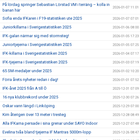
På lördag springer Sebastian Lörstad VM i terräng – kolla in
2026-01-07 11:01
banan här
Sofia enda IFKaren i F19-statistiken ute 2025
2026-01-07 07:01
Juniorkillarna i Sverigestatistiken 2025
2026-01-06 08:00
IFK-galan närmar sig med stormsteg!
2026-01-05 17:23
Juniortjejerna i Sverigestatistiken 2025
2026-01-05 07:25
IFK-killarna i Sverigestatistiken 2025
2026-01-04 07:17
IFK-tjejerna i Sverigestatistiken 2025
2026-01-03 07:19
65 SM-medaljer under 2025
2026-01-02 10:20
Förra årets nyheter redan i dag!
2026-01-01 07:52
IFK-året 2025 från A till Ö
2025-12-31 07:09
16 nya klubbrekord under 2025
2025-12-30 07:26
Oskar vann längd i Linköping
2025-12-29 07:00
Kim återigen över 13 meter i tresteg
2025-12-28 08:49
Alla IFKarna persade i sina grenar under SAYO Indoor
2025-12-27 07:48
Evelina tvåa bland tjejerna IF Mantras 5000m-lopp
2025-12-26 08:47