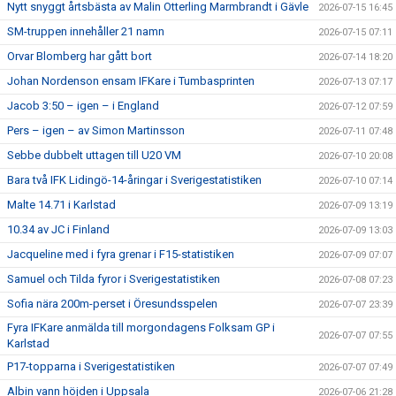
Nytt snyggt årtsbästa av Malin Otterling Marmbrandt i Gävle
2026-07-15 16:45
SM-truppen innehåller 21 namn
2026-07-15 07:11
Orvar Blomberg har gått bort
2026-07-14 18:20
Johan Nordenson ensam IFKare i Tumbasprinten
2026-07-13 07:17
Jacob 3:50 – igen – i England
2026-07-12 07:59
Pers – igen – av Simon Martinsson
2026-07-11 07:48
Sebbe dubbelt uttagen till U20 VM
2026-07-10 20:08
Bara två IFK Lidingö-14-åringar i Sverigestatistiken
2026-07-10 07:14
Malte 14.71 i Karlstad
2026-07-09 13:19
10.34 av JC i Finland
2026-07-09 13:03
Jacqueline med i fyra grenar i F15-statistiken
2026-07-09 07:07
Samuel och Tilda fyror i Sverigestatistiken
2026-07-08 07:23
Sofia nära 200m-perset i Öresundsspelen
2026-07-07 23:39
Fyra IFKare anmälda till morgondagens Folksam GP i
2026-07-07 07:55
Karlstad
P17-topparna i Sverigestatistiken
2026-07-07 07:49
Albin vann höjden i Uppsala
2026-07-06 21:28