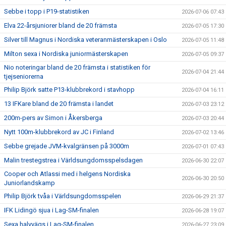
Sebbe i topp i P19-statistiken
2026-07-06 07:43
Elva 22-årsjuniorer bland de 20 främsta
2026-07-05 17:30
Silver till Magnus i Nordiska veteranmästerskapen i Oslo
2026-07-05 11:48
Milton sexa i Nordiska juniormästerskapen
2026-07-05 09:37
Nio noteringar bland de 20 främsta i statistiken för
2026-07-04 21:44
tjejseniorerna
Philip Björk satte P13-klubbrekord i stavhopp
2026-07-04 16:11
13 IFKare bland de 20 främsta i landet
2026-07-03 23:12
200m-pers av Simon i Åkersberga
2026-07-03 20:44
Nytt 100m-klubbrekord av JC i Finland
2026-07-02 13:46
Sebbe grejade JVM-kvalgränsen på 3000m
2026-07-01 07:43
Malin trestegstrea i Världsungdomsspelsdagen
2026-06-30 22:07
Cooper och Atlassi med i helgens Nordiska
2026-06-30 20:50
Juniorlandskamp
Philip Björk tvåa i Världsungdomsspelen
2026-06-29 21:37
IFK Lidingö sjua i Lag-SM-finalen
2026-06-28 19:07
Sexa halvvägs i Lag-SM-finalen
2026-06-27 23:09