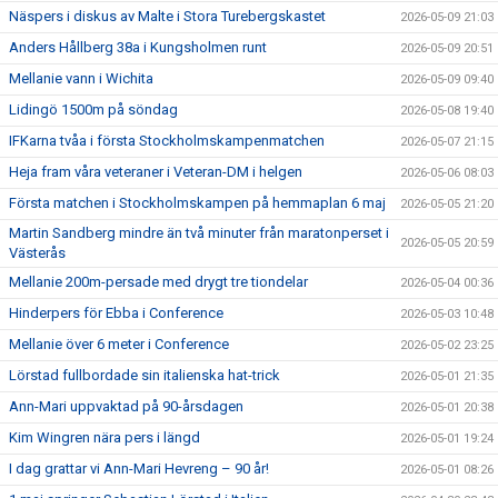
Näspers i diskus av Malte i Stora Turebergskastet
2026-05-09 21:03
Anders Hållberg 38a i Kungsholmen runt
2026-05-09 20:51
Mellanie vann i Wichita
2026-05-09 09:40
Lidingö 1500m på söndag
2026-05-08 19:40
IFKarna tvåa i första Stockholmskampenmatchen
2026-05-07 21:15
Heja fram våra veteraner i Veteran-DM i helgen
2026-05-06 08:03
Första matchen i Stockholmskampen på hemmaplan 6 maj
2026-05-05 21:20
Martin Sandberg mindre än två minuter från maratonperset i
2026-05-05 20:59
Västerås
Mellanie 200m-persade med drygt tre tiondelar
2026-05-04 00:36
Hinderpers för Ebba i Conference
2026-05-03 10:48
Mellanie över 6 meter i Conference
2026-05-02 23:25
Lörstad fullbordade sin italienska hat-trick
2026-05-01 21:35
Ann-Mari uppvaktad på 90-årsdagen
2026-05-01 20:38
Kim Wingren nära pers i längd
2026-05-01 19:24
I dag grattar vi Ann-Mari Hevreng – 90 år!
2026-05-01 08:26