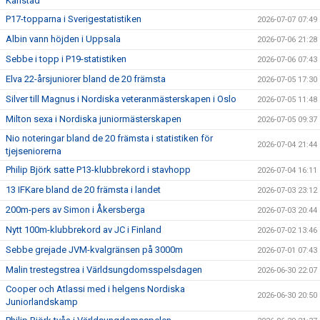
Karlstad
P17-topparna i Sverigestatistiken
2026-07-07 07:49
Albin vann höjden i Uppsala
2026-07-06 21:28
Sebbe i topp i P19-statistiken
2026-07-06 07:43
Elva 22-årsjuniorer bland de 20 främsta
2026-07-05 17:30
Silver till Magnus i Nordiska veteranmästerskapen i Oslo
2026-07-05 11:48
Milton sexa i Nordiska juniormästerskapen
2026-07-05 09:37
Nio noteringar bland de 20 främsta i statistiken för
2026-07-04 21:44
tjejseniorerna
Philip Björk satte P13-klubbrekord i stavhopp
2026-07-04 16:11
13 IFKare bland de 20 främsta i landet
2026-07-03 23:12
200m-pers av Simon i Åkersberga
2026-07-03 20:44
Nytt 100m-klubbrekord av JC i Finland
2026-07-02 13:46
Sebbe grejade JVM-kvalgränsen på 3000m
2026-07-01 07:43
Malin trestegstrea i Världsungdomsspelsdagen
2026-06-30 22:07
Cooper och Atlassi med i helgens Nordiska
2026-06-30 20:50
Juniorlandskamp