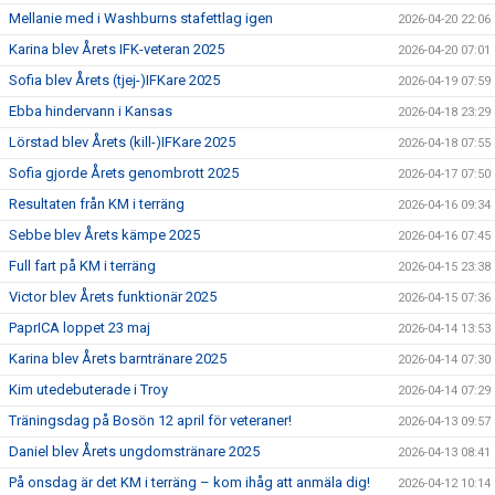
Mellanie med i Washburns stafettlag igen
2026-04-20 22:06
Karina blev Årets IFK-veteran 2025
2026-04-20 07:01
Sofia blev Årets (tjej-)IFKare 2025
2026-04-19 07:59
Ebba hindervann i Kansas
2026-04-18 23:29
Lörstad blev Årets (kill-)IFKare 2025
2026-04-18 07:55
Sofia gjorde Årets genombrott 2025
2026-04-17 07:50
Resultaten från KM i terräng
2026-04-16 09:34
Sebbe blev Årets kämpe 2025
2026-04-16 07:45
Full fart på KM i terräng
2026-04-15 23:38
Victor blev Årets funktionär 2025
2026-04-15 07:36
PaprICA loppet 23 maj
2026-04-14 13:53
Karina blev Årets barntränare 2025
2026-04-14 07:30
Kim utedebuterade i Troy
2026-04-14 07:29
Träningsdag på Bosön 12 april för veteraner!
2026-04-13 09:57
Daniel blev Årets ungdomstränare 2025
2026-04-13 08:41
På onsdag är det KM i terräng – kom ihåg att anmäla dig!
2026-04-12 10:14