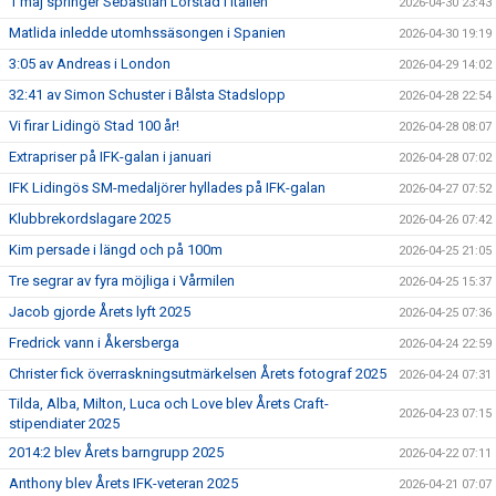
1 maj springer Sebastian Lörstad i Italien
2026-04-30 23:43
Matlida inledde utomhssäsongen i Spanien
2026-04-30 19:19
3:05 av Andreas i London
2026-04-29 14:02
32:41 av Simon Schuster i Bålsta Stadslopp
2026-04-28 22:54
Vi firar Lidingö Stad 100 år!
2026-04-28 08:07
Extrapriser på IFK-galan i januari
2026-04-28 07:02
IFK Lidingös SM-medaljörer hyllades på IFK-galan
2026-04-27 07:52
Klubbrekordslagare 2025
2026-04-26 07:42
Kim persade i längd och på 100m
2026-04-25 21:05
Tre segrar av fyra möjliga i Vårmilen
2026-04-25 15:37
Jacob gjorde Årets lyft 2025
2026-04-25 07:36
Fredrick vann i Åkersberga
2026-04-24 22:59
Christer fick överraskningsutmärkelsen Årets fotograf 2025
2026-04-24 07:31
Tilda, Alba, Milton, Luca och Love blev Årets Craft-
2026-04-23 07:15
stipendiater 2025
2014:2 blev Årets barngrupp 2025
2026-04-22 07:11
Anthony blev Årets IFK-veteran 2025
2026-04-21 07:07