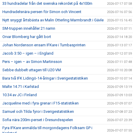
33 hundradelar från det svenska rekordet på 4x100m
2026-07-17 07:58
Hundradelsnära persen för Simon och Vincent
2026-07-16 07:56
Nytt snyggt årtsbästa av Malin Otterling Marmbrandt i Gävle
2026-07-15 16:45
SM-truppen innehåller 21 namn
2026-07-15 07:11
Orvar Blomberg har gått bort
2026-07-14 18:20
Johan Nordenson ensam IFKare i Tumbasprinten
2026-07-13 07:17
Jacob 3:50 – igen – i England
2026-07-12 07:59
Pers – igen – av Simon Martinsson
2026-07-11 07:48
Sebbe dubbelt uttagen till U20 VM
2026-07-10 20:08
Bara två IFK Lidingö-14-åringar i Sverigestatistiken
2026-07-10 07:14
Malte 14.71 i Karlstad
2026-07-09 13:19
10.34 av JC i Finland
2026-07-09 13:03
Jacqueline med i fyra grenar i F15-statistiken
2026-07-09 07:07
Samuel och Tilda fyror i Sverigestatistiken
2026-07-08 07:23
Sofia nära 200m-perset i Öresundsspelen
2026-07-07 23:39
Fyra IFKare anmälda till morgondagens Folksam GP i
2026-07-07 07:55