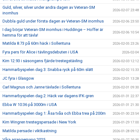
Guld, silver, silver under andra dagen av Veteran-SM
2026-02-07 23:48
inomhus
Dubbla guld under första dagen av Veteran-SM inomhus
2026-02-06 23:50
I dag börjar Veteran-SM inomhus i Huddinge – Hoffer är
2026-02-06 10:54
hemma för att tävla!
Matilda 8.73 på 60m häck i Sollentuna
2026-02-05 23:26
Fyra pers för Alice i tävlingsdebuten i USA
2026-02-04
Kim 12.93 i säsongens fjärde trestegstävling
2026-02-03 12:12
Hammarbyspelen dag 3: Snabba ryck på 60m slätt
2026-02-02 15:33
JC fyra i Glasgow
2026-02-01 13:28
Carl Magnus och Janne tävlade i Sollentuna
2026-02-01 09:30
Hammarbyspelen dag 2: Häck var dagens IFK-gren
2026-01-31 22:37
Ebba W 10:36 på 3000m i USA
2026-01-31 21:30
Hammarbyspelen dag 1: Åsa tvåa och Ebba trea på 200m
2026-01-30 23:54
Kim Wingren trestegspersade i New York
2026-01-29 17:00
Matilda persade i viktkastning
2026-01-28 09:12
Våra arrangemang 2025
2026-01-27 20:35