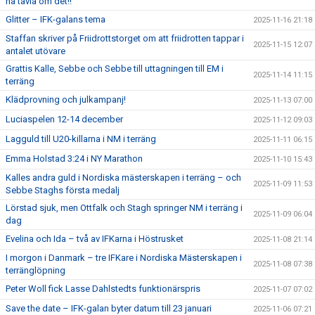
ha tävla om det!!
Glitter – IFK-galans tema
2025-11-16 21:18
Staffan skriver på Friidrottstorget om att friidrotten tappar i
2025-11-15 12:07
antalet utövare
Grattis Kalle, Sebbe och Sebbe till uttagningen till EM i
2025-11-14 11:15
terräng
Klädprovning och julkampanj!
2025-11-13 07:00
Luciaspelen 12-14 december
2025-11-12 09:03
Lagguld till U20-killarna i NM i terräng
2025-11-11 06:15
Emma Holstad 3:24 i NY Marathon
2025-11-10 15:43
Kalles andra guld i Nordiska mästerskapen i terräng – och
2025-11-09 11:53
Sebbe Staghs första medalj
Lörstad sjuk, men Ottfalk och Stagh springer NM i terräng i
2025-11-09 06:04
dag
Evelina och Ida – två av IFKarna i Höstrusket
2025-11-08 21:14
I morgon i Danmark – tre IFKare i Nordiska Mästerskapen i
2025-11-08 07:38
terränglöpning
Peter Woll fick Lasse Dahlstedts funktionärspris
2025-11-07 07:02
Save the date – IFK-galan byter datum till 23 januari
2025-11-06 07:21