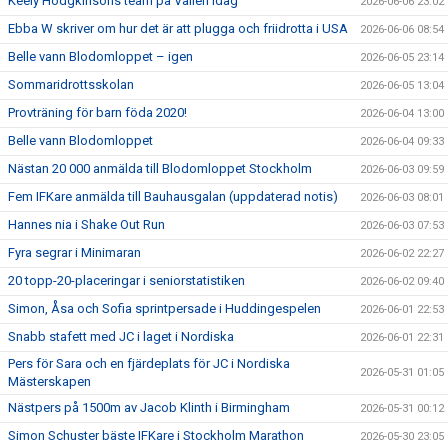
Keely Hodgkinsons team på Vallen idag
2026-06-06 23:02
Ebba W skriver om hur det är att plugga och friidrotta i USA
2026-06-06 08:54
Belle vann Blodomloppet – igen
2026-06-05 23:14
Sommaridrottsskolan
2026-06-05 13:04
Provträning för barn föda 2020!
2026-06-04 13:00
Belle vann Blodomloppet
2026-06-04 09:33
Nästan 20 000 anmälda till Blodomloppet Stockholm
2026-06-03 09:59
Fem IFKare anmälda till Bauhausgalan (uppdaterad notis)
2026-06-03 08:01
Hannes nia i Shake Out Run
2026-06-03 07:53
Fyra segrar i Minimaran
2026-06-02 22:27
20 topp-20-placeringar i seniorstatistiken
2026-06-02 09:40
Simon, Åsa och Sofia sprintpersade i Huddingespelen
2026-06-01 22:53
Snabb stafett med JC i laget i Nordiska
2026-06-01 22:31
Pers för Sara och en fjärdeplats för JC i Nordiska
2026-05-31 01:05
Mästerskapen
Nästpers på 1500m av Jacob Klinth i Birmingham
2026-05-31 00:12
Simon Schuster bäste IFKare i Stockholm Marathon
2026-05-30 23:05