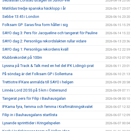
Sebastian Lörstad uttagen till Junior-VM
2026-06-18 23:00
Matildas tredje spanska häcklopp i år
2026-06-17 23:07
Sebbe 13:45 i London
2026-06-16 23:20
Folksam GP: Saras fina form håller i sig
2026-06-15 15:29
SAYO dag 3: Pers för Jacqueline och tangerat för Pauline
2026-06-14 15:22
SAYO dag 2: Personliga rekordslakten rullar vidare
2026-06-13 23:36
SAYO dag 1: Personliga rekordens kväll
2026-06-12 22:59
Klubbrekordet på 100m
2026-06-12 07:09
Lyssna på Track & Talk med en hel del IFK Lidingö-prat
2026-06-11 23:01
På söndag är det Folksam GP i Sollentuna
2026-06-10 21:13
Trettiotre IFKare anmälda till SAYO i helgen
2026-06-09 20:58
Linnéa Lord 20:55 på 5 km i Östersund
2026-06-09 07:11
Tangerat pers för Filip i Bauhausgalan
2026-06-08 00:10
IFKarna fyra, femma och femma i Kraftmätningskvalet
2026-06-07 12:32
Filip in i Bauhausgalans startlista
2026-06-07 12:09
Lysande sprinttider i Kringelspelen
2026-06-07 00:04