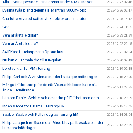
Alla IFKarna persade i sina grenar under SAYO Indoor
2025-12-27 07:48
Evelina tvåa bland tjejerna IF Mantras 5000m-lopp
2025-12-26 08:47
Charlotte Arvered satte nytt klubbrekord i maraton
2025-12-25 16:42
God jul!
2025-12-24 11:15
Vem är årets eldsjäl?
2025-12-23 21:39
Vem är Årets ledare?
2025-12-22 22:15
34 IFKare i Luciaspelens Öppna hus
2025-12-21 07:54
Nu kan du anmäla dig till IFK-galan
2025-12-20 07:49
Lörstad klar för VM i terräng
2025-12-19 09:48
Philip, Carl och Alvin vinnare under Luciaspelssöndagen
2025-12-18 23:50
Många friidrottare prisade när Veteranklubben hade sitt
2025-12-17 22:55
årliga Luciafirande
Läs om Daniel, Sebbe och de andra på Friidrottaren.com
2025-12-16 20:19
Ingen succé för IFKarna i Terräng-EM
2025-12-15 18:05
Sebbe, Sebbe och Kalle i dag på Terräng-EM
2025-12-14 06:04
Philip, Jacqueline, Sixten och Alice blev pallbesökare under
2025-12-13 20:29
Luciaspelslördagen