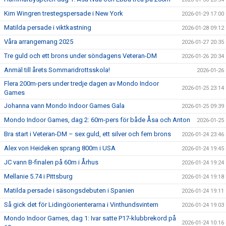
Kim Wingren trestegspersade i New York
2026-01-29 17:00
Matilda persade i viktkastning
2026-01-28 09:12
Våra arrangemang 2025
2026-01-27 20:35
Tre guld och ett brons under söndagens Veteran-DM
2026-01-26 20:34
Anmäl till årets Sommaridrottsskola!
2026-01-26
Flera 200m-pers under tredje dagen av Mondo Indoor
2026-01-25 23:14
Games
Johanna vann Mondo Indoor Games Gala
2026-01-25 09:39
Mondo Indoor Games, dag 2: 60m-pers för både Åsa och Anton
2026-01-25
Bra start i Veteran-DM – sex guld, ett silver och fem brons
2026-01-24 23:46
Alex von Heideken sprang 800m i USA
2026-01-24 19:45
JC vann B-finalen på 60m i Århus
2026-01-24 19:24
Mellanie 5.74 i Pittsburg
2026-01-24 19:18
Matilda persade i säsongsdebuten i Spanien
2026-01-24 19:11
Så gick det för Lidingöorienterarna i Vinthundsvintern
2026-01-24 19:03
Mondo Indoor Games, dag 1: Ivar satte P17-klubbrekord på
2026-01-24 10:16