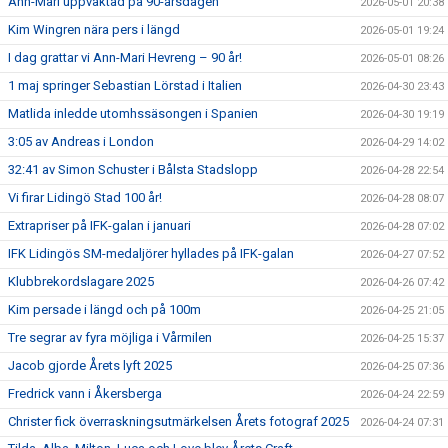
Ann-Mari uppvaktad på 90-årsdagen
2026-05-01 20:38
Kim Wingren nära pers i längd
2026-05-01 19:24
I dag grattar vi Ann-Mari Hevreng – 90 år!
2026-05-01 08:26
1 maj springer Sebastian Lörstad i Italien
2026-04-30 23:43
Matlida inledde utomhssäsongen i Spanien
2026-04-30 19:19
3:05 av Andreas i London
2026-04-29 14:02
32:41 av Simon Schuster i Bålsta Stadslopp
2026-04-28 22:54
Vi firar Lidingö Stad 100 år!
2026-04-28 08:07
Extrapriser på IFK-galan i januari
2026-04-28 07:02
IFK Lidingös SM-medaljörer hyllades på IFK-galan
2026-04-27 07:52
Klubbrekordslagare 2025
2026-04-26 07:42
Kim persade i längd och på 100m
2026-04-25 21:05
Tre segrar av fyra möjliga i Vårmilen
2026-04-25 15:37
Jacob gjorde Årets lyft 2025
2026-04-25 07:36
Fredrick vann i Åkersberga
2026-04-24 22:59
Christer fick överraskningsutmärkelsen Årets fotograf 2025
2026-04-24 07:31