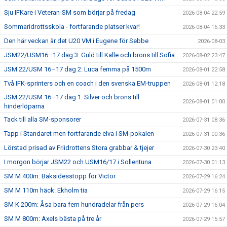
Sju IFKare i Veteran-SM som börjar på fredag
2026-08-04 22:59
Sommaridrottsskola - fortfarande platser kvar!
2026-08-04 16:33
Den här veckan är det U20 VM i Eugene för Sebbe
2026-08-03
JSM22/USM16–17 dag 3: Guld till Kalle och brons till Sofia
2026-08-02 23:47
JSM 22/USM 16–17 dag 2: Luca femma på 1500m
2026-08-01 22:58
Två IFK-sprinters och en coach i den svenska EM-truppen
2026-08-01 12:18
JSM 22/USM 16–17 dag 1: Silver och brons till
2026-08-01 01:00
hinderlöparna
Tack till alla SM-sponsorer
2026-07-31 08:36
Tapp i Standaret men fortfarande elva i SM-pokalen
2026-07-31 00:36
Lörstad prisad av Friidrottens Stora grabbar & tjejer
2026-07-30 23:40
I morgon börjar JSM22 och USM16/17 i Sollentuna
2026-07-30 01:13
SM M 400m: Baksidesstopp för Victor
2026-07-29 16:24
SM M 110m häck: Ekholm tia
2026-07-29 16:15
SM K 200m: Åsa bara fem hundradelar från pers
2026-07-29 16:04
SM M 800m: Axels bästa på tre år
2026-07-29 15:57