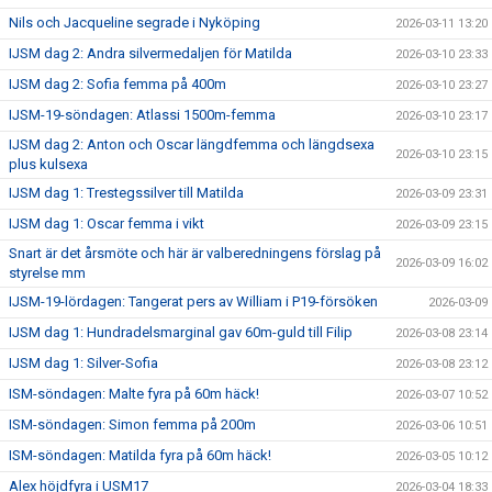
Nils och Jacqueline segrade i Nyköping
2026-03-11 13:20
IJSM dag 2: Andra silvermedaljen för Matilda
2026-03-10 23:33
IJSM dag 2: Sofia femma på 400m
2026-03-10 23:27
IJSM-19-söndagen: Atlassi 1500m-femma
2026-03-10 23:17
IJSM dag 2: Anton och Oscar längdfemma och längdsexa
2026-03-10 23:15
plus kulsexa
IJSM dag 1: Trestegssilver till Matilda
2026-03-09 23:31
IJSM dag 1: Oscar femma i vikt
2026-03-09 23:15
Snart är det årsmöte och här är valberedningens förslag på
2026-03-09 16:02
styrelse mm
IJSM-19-lördagen: Tangerat pers av William i P19-försöken
2026-03-09
IJSM dag 1: Hundradelsmarginal gav 60m-guld till Filip
2026-03-08 23:14
IJSM dag 1: Silver-Sofia
2026-03-08 23:12
ISM-söndagen: Malte fyra på 60m häck!
2026-03-07 10:52
ISM-söndagen: Simon femma på 200m
2026-03-06 10:51
ISM-söndagen: Matilda fyra på 60m häck!
2026-03-05 10:12
Alex höjdfyra i USM17
2026-03-04 18:33