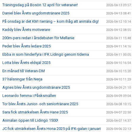
Träningsdag på Bosön 12 april för veteraner!
2026-04-13 09:57
Daniel blev Årets ungdomstränare 2025
2026-04-13 08:41
På onsdag är det KM i terräng – kom ihåg att anmäla dig!
2026-04-12 10:14
Kaddy blev Årets motiverare
2026-04-12 08:55
200m-pers redan i årsdebuten för Mellanie
2026-04-11 15:48
Peder blev Årets ledare 2025
2026-04-11 14:16
Ebba in som hinderfyra i IFK Lidingö genom tiderna
2026-04-11 00:05
Lotta blev Årets eldsjäl 2025
2026-04-10 16:54
En månad till Veteran-DM
2026-04-10 15:20
37 hälsningar från Nerja
2026-04-10 11:23
Agnes blev Årets ungdomstränare 2025
2026-04-09 21:10
Leonardo femma i Påsksmällen
2026-04-09 09:04
Tor blev Årets Junior- och seniortränare 2025
2026-04-08 10:15
Sara fick utmärkelsen Årets Hane 2025
2026-04-07 22:50
Anmälan öppen till Lidingö 1500!
2026-04-07 14:37
JC fick utmärkelsen Årets Hona 2025 på IFK-galan i januari
2026-04-06 22:13