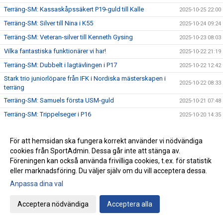
Terräng-SM: Kassaskåpssäkert P19-guld till Kalle
2025-10-25 22:00
Terräng-SM: Silver till Nina i K55
2025-10-24 09:24
Terräng-SM: Veteran-silver till Kenneth Gysing
2025-10-23 08:03
Vilka fantastiska funktionärer vi har!
2025-10-22 21:19
Terräng-SM: Dubbelt i lagtävlingen i P17
2025-10-22 12:42
Stark trio juniorlöpare från IFK i Nordiska mästerskapen i
2025-10-22 08:33
terräng
Terräng-SM: Samuels första USM-guld
2025-10-21 07:48
Terräng-SM: Trippelseger i P16
2025-10-20 14:35
Terräng-SM: Överlägsen Sebbeseger i P17
2025-10-19 22:34
För att hemsidan ska fungera korrekt använder vi nödvändiga
Andreas Movin nära att kliva under tretimmarsgränsen i
2025-10-18 22:01
Chicago
cookies från SportAdmin. Dessa går inte att stänga av.
Föreningen kan också använda frivilliga cookies, t.ex. för statistik
Terräng-SM: Nära, nära senior-SM-guld för Kalle
2025-10-18 21:33
eller marknadsföring. Du väljer själv om du vill acceptera dessa.
Bästa stafettiden på 2000-talet – och det med två IFKare i
2025-10-17 18:12
Anpassa dina val
laget
Trippelpers av Anton i vår kastmångkamp
2025-10-16 14:32
Acceptera nödvändiga
Acceptera alla
Ebba 19:02 i 5 km-loppet i Fort Worth i Texas
2025-10-15 08:09