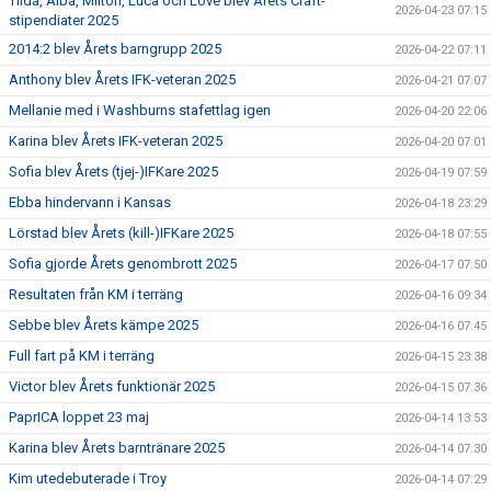
Tilda, Alba, Milton, Luca och Love blev Årets Craft-
2026-04-23 07:15
stipendiater 2025
2014:2 blev Årets barngrupp 2025
2026-04-22 07:11
Anthony blev Årets IFK-veteran 2025
2026-04-21 07:07
Mellanie med i Washburns stafettlag igen
2026-04-20 22:06
Karina blev Årets IFK-veteran 2025
2026-04-20 07:01
Sofia blev Årets (tjej-)IFKare 2025
2026-04-19 07:59
Ebba hindervann i Kansas
2026-04-18 23:29
Lörstad blev Årets (kill-)IFKare 2025
2026-04-18 07:55
Sofia gjorde Årets genombrott 2025
2026-04-17 07:50
Resultaten från KM i terräng
2026-04-16 09:34
Sebbe blev Årets kämpe 2025
2026-04-16 07:45
Full fart på KM i terräng
2026-04-15 23:38
Victor blev Årets funktionär 2025
2026-04-15 07:36
PaprICA loppet 23 maj
2026-04-14 13:53
Karina blev Årets barntränare 2025
2026-04-14 07:30
Kim utedebuterade i Troy
2026-04-14 07:29