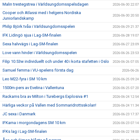
Malin trestegstrea i Världsungdomsspelsdagen
2026-06-30 22:07
Cooper och Atlassi med i helgens Nordiska
2026-06-30 20:50
Juniorlandskamp
Philip Björk tvåa i Världsungdomsspelen
2026-06-29 21:37
IFK Lidingö sjua i Lag-SM-finalen
2026-06-28 19:07
Sexa halvvägs i Lag-SM-finalen
2026-06-27 23:09
Love vann hinder i Världsungdomsspelen
2026-06-26 23:53
Filip 10.53w individuellt och under 40 i korta stafetten i Oslo
2026-06-26 07:05
Samuel femma i VU-spelens första dag
2026-06-26
Leo M22-fyra i SM 10 km
2026-06-25 09:24
1500m-pers av Evelina i Vallentuna
2026-06-25 07:20
Rackarns bra av Milton i Turebergs Explosiva #1
2026-06-24 12:54
Härliga veckor på Vallen med Sommaridrottsskolan!
2026-06-24 11:34
JC sexa i Danmark
2026-06-23 17:37
IFKarna i morgondagens SM 10 km
2026-06-23 07:14
IFKs lag i Lag-SM-finalen
2026-06-22 18:00