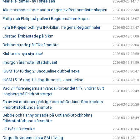
Marielle Ramel - ny i styrelsen
2026-03-25 14:17
Alice persade under andra dagen av Regionmästerskapen
2026-03-22 22:40
Philip och Philip på pallen i Regionmästerskapen
2026-03-21 23:07
Fyra IFK-tjejer och fyra IFK-killar i helgens Regionfinaler
2026-03-20 21:47
Lörstad årsbästade på 5 km
2026-03-19 07:00
Beblomstrade på IFKs årsmöte
2026-03-18 22:04
Klubbens nya styrelse!
2026-03-17 22:50
Imorgon årsmöte i Stadshuset
2026-03-16 11:59
IUSM 15/16 dag 2: Jacqueline dubbel sexa
2026-03-15 20:47
IUSM15-16 dag 1: Längdbrons till Jacqueline
2026-03-14 23:18
Vad vill föreningarna använda Förbundet till?, undrar Curt
2026-03-13 22:49
Högberg på Friidrottstorget
En av två motioner gick igenom på Gotland-Stockholms
2026-03-12 20:38
Friidrottsförbunds årsmöte
Sebbe och Fanny prisade på Gotland-Stockholms
2026-03-12 18:49
Friidrottsförbunds årsmöte
JC tvåa i Österrike
2026-03-12 15:04
Dags för vinterns sista SM-tävling
2026-03-11 23:11