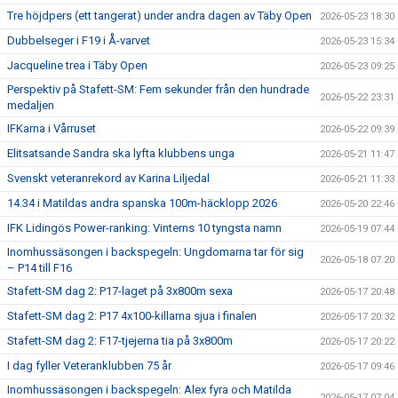
Tre höjdpers (ett tangerat) under andra dagen av Täby Open
2026-05-23 18:30
Dubbelseger i F19 i Å-varvet
2026-05-23 15:34
Jacqueline trea i Täby Open
2026-05-23 09:25
Perspektiv på Stafett-SM: Fem sekunder från den hundrade
2026-05-22 23:31
medaljen
IFKarna i Vårruset
2026-05-22 09:39
Elitsatsande Sandra ska lyfta klubbens unga
2026-05-21 11:47
Svenskt veteranrekord av Karina Liljedal
2026-05-21 11:33
14.34 i Matildas andra spanska 100m-häcklopp 2026
2026-05-20 22:46
IFK Lidingös Power-ranking: Vinterns 10 tyngsta namn
2026-05-19 07:44
Inomhussäsongen i backspegeln: Ungdomarna tar för sig
2026-05-18 07:20
– P14 till F16
Stafett-SM dag 2: P17-laget på 3x800m sexa
2026-05-17 20:48
Stafett-SM dag 2: P17 4x100-killarna sjua i finalen
2026-05-17 20:32
Stafett-SM dag 2: F17-tjejerna tia på 3x800m
2026-05-17 20:22
I dag fyller Veteranklubben 75 år
2026-05-17 09:46
Inomhussäsongen i backspegeln: Alex fyra och Matilda
2026-05-17 07:04