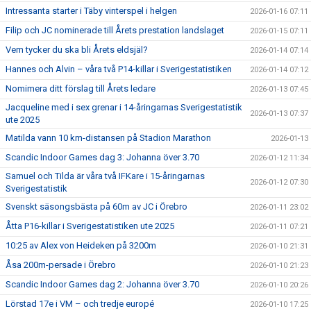
Intressanta starter i Täby vinterspel i helgen
2026-01-16 07:11
Filip och JC nominerade till Årets prestation landslaget
2026-01-15 07:11
Vem tycker du ska bli Årets eldsjäl?
2026-01-14 07:14
Hannes och Alvin – våra två P14-killar i Sverigestatistiken
2026-01-14 07:12
Nomimera ditt förslag till Årets ledare
2026-01-13 07:45
Jacqueline med i sex grenar i 14-åringarnas Sverigestatistik
2026-01-13 07:37
ute 2025
Matilda vann 10 km-distansen på Stadion Marathon
2026-01-13
Scandic Indoor Games dag 3: Johanna över 3.70
2026-01-12 11:34
Samuel och Tilda är våra två IFKare i 15-åringarnas
2026-01-12 07:30
Sverigestatistik
Svenskt säsongsbästa på 60m av JC i Örebro
2026-01-11 23:02
Åtta P16-killar i Sverigestatistiken ute 2025
2026-01-11 07:21
10:25 av Alex von Heideken på 3200m
2026-01-10 21:31
Åsa 200m-persade i Örebro
2026-01-10 21:23
Scandic Indoor Games dag 2: Johanna över 3.70
2026-01-10 20:26
Lörstad 17e i VM – och tredje europé
2026-01-10 17:25