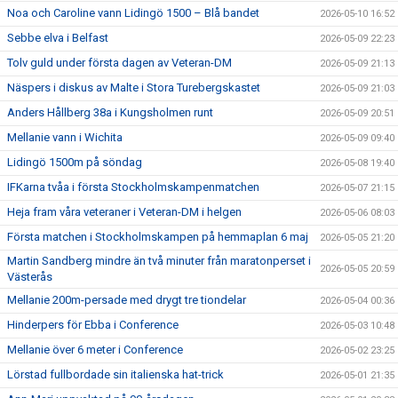
Noa och Caroline vann Lidingö 1500 – Blå bandet
2026-05-10 16:52
Sebbe elva i Belfast
2026-05-09 22:23
Tolv guld under första dagen av Veteran-DM
2026-05-09 21:13
Näspers i diskus av Malte i Stora Turebergskastet
2026-05-09 21:03
Anders Hållberg 38a i Kungsholmen runt
2026-05-09 20:51
Mellanie vann i Wichita
2026-05-09 09:40
Lidingö 1500m på söndag
2026-05-08 19:40
IFKarna tvåa i första Stockholmskampenmatchen
2026-05-07 21:15
Heja fram våra veteraner i Veteran-DM i helgen
2026-05-06 08:03
Första matchen i Stockholmskampen på hemmaplan 6 maj
2026-05-05 21:20
Martin Sandberg mindre än två minuter från maratonperset i
2026-05-05 20:59
Västerås
Mellanie 200m-persade med drygt tre tiondelar
2026-05-04 00:36
Hinderpers för Ebba i Conference
2026-05-03 10:48
Mellanie över 6 meter i Conference
2026-05-02 23:25
Lörstad fullbordade sin italienska hat-trick
2026-05-01 21:35