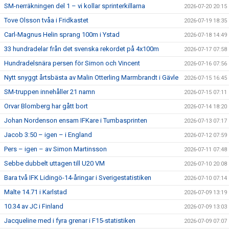
SM-nerräkningen del 1 – vi kollar sprinterkillarna
2026-07-20 20:15
Tove Olsson tvåa i Fridkastet
2026-07-19 18:35
Carl-Magnus Helin sprang 100m i Ystad
2026-07-18 14:49
33 hundradelar från det svenska rekordet på 4x100m
2026-07-17 07:58
Hundradelsnära persen för Simon och Vincent
2026-07-16 07:56
Nytt snyggt årtsbästa av Malin Otterling Marmbrandt i Gävle
2026-07-15 16:45
SM-truppen innehåller 21 namn
2026-07-15 07:11
Orvar Blomberg har gått bort
2026-07-14 18:20
Johan Nordenson ensam IFKare i Tumbasprinten
2026-07-13 07:17
Jacob 3:50 – igen – i England
2026-07-12 07:59
Pers – igen – av Simon Martinsson
2026-07-11 07:48
Sebbe dubbelt uttagen till U20 VM
2026-07-10 20:08
Bara två IFK Lidingö-14-åringar i Sverigestatistiken
2026-07-10 07:14
Malte 14.71 i Karlstad
2026-07-09 13:19
10.34 av JC i Finland
2026-07-09 13:03
Jacqueline med i fyra grenar i F15-statistiken
2026-07-09 07:07