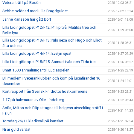
Veteranträff på Bosön
2025-12-03 08:21
Sebbe belönad med Lilla Bragdguldet
2025-12-02 15:14
Janne Karlsson har gått bort
2025-12-01 19:08
Lilla Lidingöloppet P12/F12: Philip två, Matilda trea och
2025-11-29 08:00
Belle fyra
Lilla Lidingöloppet P13/F13: Nils sexa och Hugo och Elliot
2025-11-28 08:31
åtta och nia
Lilla Lidingöloppet P14/F14: Evelyn sjua!
2025-11-27 07:29
Lilla Lidingöloppet P15/F15: Samuel tvåa och Tilda trea
2025-11-26 08:27
Snart 1500 anmälningar till Luciaspelen
2025-11-25 22:19
Bli medlem i Veteranklubben och kom på luciafirandet 16
2025-11-24 19:01
december
Kort rapport från Svensk Friidrotts höstkonferens
2025-11-23 23:21
1:17 på halvmaran av Olle Lindeberg
2025-11-22 08:43
Sofia, Milton och Filip uttagna till helgens utvecklingsträff i
2025-11-21 14:23
Falun
Torsdag 26/11 klädkväll på kansliet
2025-11-21 07:54
Ni är guld värda!
2025-11-20 11:27