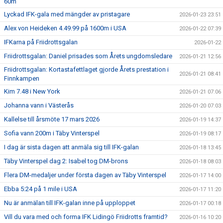
60m
Lyckad IFK-gala med mängder av pristagare
2026-01-23 23:51
Alex von Heideken 4.49.99 på 1600m i USA
2026-01-22 07:39
IFKarna på Friidrottsgalan
2026-01-22
Friidrottsgalan: Daniel prisades som Årets ungdomsledare
2026-01-21 12:56
Friidrottsgalan: Kortastafettlaget gjorde Årets prestation i
2026-01-21 08:41
Finnkampen
Kim 7.48 i New York
2026-01-21 07:06
Johanna vann i Västerås
2026-01-20 07:03
Kallelse till årsmöte 17 mars 2026
2026-01-19 14:37
Sofia vann 200m i Täby Vinterspel
2026-01-19 08:17
I dag är sista dagen att anmäla sig till IFK-galan
2026-01-18 13:45
Täby Vinterspel dag 2: Isabel tog DM-brons
2026-01-18 08:03
Flera DM-medaljer under första dagen av Täby Vinterspel
2026-01-17 14:00
Ebba 5:24 på 1 mile i USA
2026-01-17 11:20
Nu är anmälan till IFK-galan inne på upploppet
2026-01-17 00:18
Vill du vara med och forma IFK Lidingö Friidrotts framtid?
2026-01-16 10:20