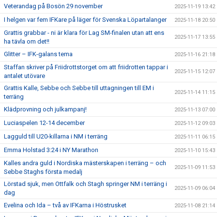
Veterandag på Bosön 29 november
2025-11-19 13:42
I helgen var fem IFKare på läger för Svenska Löpartalanger
2025-11-18 20:50
Grattis grabbar - ni är klara för Lag SM-finalen utan att ens
2025-11-17 13:55
ha tävla om det!!
Glitter – IFK-galans tema
2025-11-16 21:18
Staffan skriver på Friidrottstorget om att friidrotten tappar i
2025-11-15 12:07
antalet utövare
Grattis Kalle, Sebbe och Sebbe till uttagningen till EM i
2025-11-14 11:15
terräng
Klädprovning och julkampanj!
2025-11-13 07:00
Luciaspelen 12-14 december
2025-11-12 09:03
Lagguld till U20-killarna i NM i terräng
2025-11-11 06:15
Emma Holstad 3:24 i NY Marathon
2025-11-10 15:43
Kalles andra guld i Nordiska mästerskapen i terräng – och
2025-11-09 11:53
Sebbe Staghs första medalj
Lörstad sjuk, men Ottfalk och Stagh springer NM i terräng i
2025-11-09 06:04
dag
Evelina och Ida – två av IFKarna i Höstrusket
2025-11-08 21:14