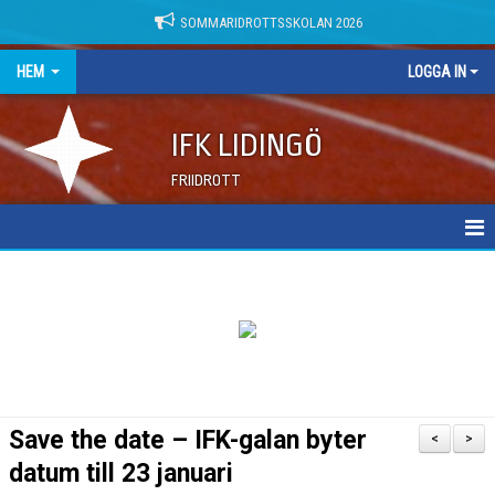
SOMMARIDROTTSSKOLAN 2026
HEM
LOGGA IN
IFK LIDINGÖ
FRIIDROTT
NYHETER
DOKUMENT
Save the date – IFK-galan byter
<
>
datum till 23 januari