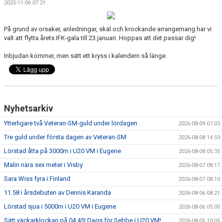
2025-11-06 07:21
På grund av orsaker, anledningar, skäl och krockande arrangemang har vi
valt att flytta årets IFK-gala till 23 januari. Hoppas att det passar dig!
Inbjudan kommer, men sätt ett kryss i kalendern så länge.
Nyhetsarkiv
Ytterligare två Veteran-SM-guld under lördagen
2026-08-09 07:03
Tre guld under första dagen av Veteran-SM
2026-08-08 14:59
Lörstad åtta på 3000m i U20 VM i Eugene
2026-08-08 05:35
Malin nära sex meter i Visby
2026-08-07 08:17
Sara Wiss fyra i Finland
2026-08-07 08:10
11.58 i årsdebuten av Dennis Karanda
2026-08-06 08:21
Lörstad sjua i 5000m i U20 VM i Eugene
2026-08-06 05:00
Sätt väckarklockan på 04.45! Dags för Sebbe i U20 VM!
2026-08-05 10:05