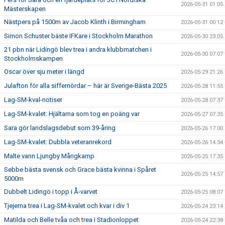
2026-05-31 01:05
Mästerskapen
Nästpers på 1500m av Jacob Klinth i Birmingham
2026-05-31 00:12
Simon Schuster bäste IFKare i Stockholm Marathon
2026-05-30 23:05
21 pbn när Lidingö blev trea i andra klubbmatchen i
2026-05-30 07:07
Stockholmskampen
Oscar över sju meter i längd
2026-05-29 21:26
Julafton för alla siffernördar – här är Sverige-Bästa 2025
2026-05-28 11:55
Lag-SM-kval-notiser
2026-05-28 07:37
Lag-SM-kvalet: Hjältarna som tog en poäng var
2026-05-27 07:35
Sara gör landslagsdebut som 39-åring
2026-05-26 17:00
Lag-SM-kvalet: Dubbla veteranrekord
2026-05-26 14:34
Malte vann Ljungby Mångkamp
2026-05-25 17:35
Sebbe bästa svensk och Grace bästa kvinna i Spåret
2026-05-25 14:57
5000m
Dubbelt Lidingö i topp i Å-varvet
2026-05-25 08:07
Tjejerna trea i Lag-SM-kvalet och kvar i div 1
2026-05-24 23:14
Matilda och Belle tvåa och trea i Stadionloppet
2026-05-24 22:38