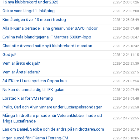
16 nya klubbrekord under 2025
2025-12-30 07:26
Oskar vann längd i Linköping
2025-12-29 07:00
Kim återigen över 13 meter i tresteg
2025-12-28 08:49
Alla IFKarna persade i sina grenar under SAYO Indoor
2025-12-27 07:48
Evelina tvåa bland tjejerna IF Mantras 5000m-lopp
2025-12-26 08:47
Charlotte Arvered satte nytt klubbrekord i maraton
2025-12-25 16:42
God jul!
2025-12-24 11:15
Vem är årets eldsjäl?
2025-12-23 21:39
Vem är Årets ledare?
2025-12-22 22:15
34 IFKare i Luciaspelens Öppna hus
2025-12-21 07:54
Nu kan du anmäla dig till IFK-galan
2025-12-20 07:49
Lörstad klar för VM i terräng
2025-12-19 09:48
Philip, Carl och Alvin vinnare under Luciaspelssöndagen
2025-12-18 23:50
Många friidrottare prisade när Veteranklubben hade sitt
2025-12-17 22:55
årliga Luciafirande
Läs om Daniel, Sebbe och de andra på Friidrottaren.com
2025-12-16 20:19
Ingen succé för IFKarna i Terräng-EM
2025-12-15 18:05