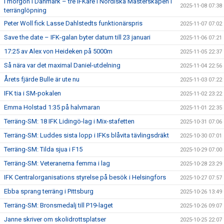
I morgon i Danmark – tre IFKare i Nordiska Mästerskapen i
2025-11-08 07:38
terränglöpning
Peter Woll fick Lasse Dahlstedts funktionärspris
2025-11-07 07:02
Save the date – IFK-galan byter datum till 23 januari
2025-11-06 07:21
17:25 av Alex von Heideken på 5000m
2025-11-05 22:37
Så nära var det maximal Daniel-utdelning
2025-11-04 22:56
Årets fjärde Bulle är ute nu
2025-11-03 07:22
IFK tia i SM-pokalen
2025-11-02 23:22
Emma Holstad 1:35 på halvmaran
2025-11-01 22:35
Terräng-SM: 18 IFK Lidingö-lag i Mix-stafetten
2025-10-31 07:06
Terräng-SM: Luddes sista lopp i IFKs blåvita tävlingsdräkt
2025-10-30 07:01
Terräng-SM: Tilda sjua i F15
2025-10-29 07:00
Terräng-SM: Veteranerna femma i lag
2025-10-28 23:29
IFK Centralorganisations styrelse på besök i Helsingfors
2025-10-27 07:57
Ebba sprang terräng i Pittsburg
2025-10-26 13:49
Terräng-SM: Bronsmedalj till P19-laget
2025-10-26 09:07
Janne skriver om skolidrottsplatser
2025-10-25 22:07