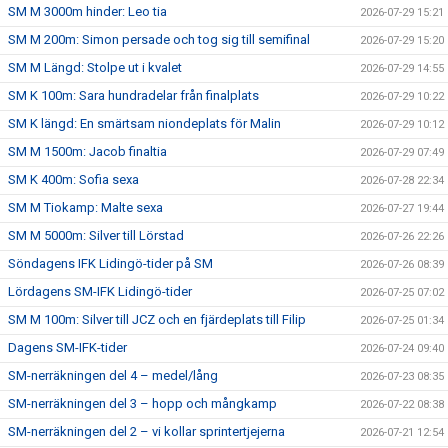
SM M 3000m hinder: Leo tia
2026-07-29 15:21
SM M 200m: Simon persade och tog sig till semifinal
2026-07-29 15:20
SM M Längd: Stolpe ut i kvalet
2026-07-29 14:55
SM K 100m: Sara hundradelar från finalplats
2026-07-29 10:22
SM K längd: En smärtsam niondeplats för Malin
2026-07-29 10:12
SM M 1500m: Jacob finaltia
2026-07-29 07:49
SM K 400m: Sofia sexa
2026-07-28 22:34
SM M Tiokamp: Malte sexa
2026-07-27 19:44
SM M 5000m: Silver till Lörstad
2026-07-26 22:26
Söndagens IFK Lidingö-tider på SM
2026-07-26 08:39
Lördagens SM-IFK Lidingö-tider
2026-07-25 07:02
SM M 100m: Silver till JCZ och en fjärdeplats till Filip
2026-07-25 01:34
Dagens SM-IFK-tider
2026-07-24 09:40
SM-nerräkningen del 4 – medel/lång
2026-07-23 08:35
SM-nerräkningen del 3 – hopp och mångkamp
2026-07-22 08:38
SM-nerräkningen del 2 – vi kollar sprintertjejerna
2026-07-21 12:54