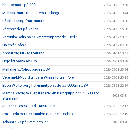
Kim persade på 100m
2026-04-05 19:48
Mellanie satte tidigt utepers i längd
2026-04-05 19:44
Påskhälsning från Biarritz
2026-04-05 19:00
Vårens tider på Vallen
2026-04-03 16:58
Veronika Kalinina halvmaratonpersade i Berlin
2026-04-02 13:05
Ha en fin påsk!
2026-04-02 07:08
Anmäl dig till KM i terräng
2026-04-01 10:47
Höjdårsbästa av KIm
2026-03-31 23:28
Mellanie 5.75-hoppade i USA
2026-03-31 23:24
Veteran-EM-guld till Sara Wiss i Torun i Polen
2026-03-31 23:13
Ebba Wetterberg halvminutpersade på 5000m i USA
2026-03-31 22:59
Martina Zadig Waller, tränare i en barngrupp och nu kassör i
2026-03-31
styrelsen!
Johanna obesegrad i Australien
2026-03-30 22:17
Fyrdubbla pers av Matilda Rangne i Örebro
2026-03-29 22:19
Atlassi elva på Premiärmilen
2026-03-28