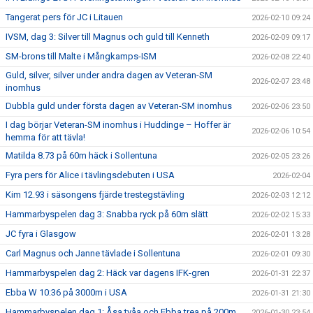
Tangerat pers för JC i Litauen
2026-02-10 09:24
IVSM, dag 3: Silver till Magnus och guld till Kenneth
2026-02-09 09:17
SM-brons till Malte i Mångkamps-ISM
2026-02-08 22:40
Guld, silver, silver under andra dagen av Veteran-SM
2026-02-07 23:48
inomhus
Dubbla guld under första dagen av Veteran-SM inomhus
2026-02-06 23:50
I dag börjar Veteran-SM inomhus i Huddinge – Hoffer är
2026-02-06 10:54
hemma för att tävla!
Matilda 8.73 på 60m häck i Sollentuna
2026-02-05 23:26
Fyra pers för Alice i tävlingsdebuten i USA
2026-02-04
Kim 12.93 i säsongens fjärde trestegstävling
2026-02-03 12:12
Hammarbyspelen dag 3: Snabba ryck på 60m slätt
2026-02-02 15:33
JC fyra i Glasgow
2026-02-01 13:28
Carl Magnus och Janne tävlade i Sollentuna
2026-02-01 09:30
Hammarbyspelen dag 2: Häck var dagens IFK-gren
2026-01-31 22:37
Ebba W 10:36 på 3000m i USA
2026-01-31 21:30
Hammarbyspelen dag 1: Åsa tvåa och Ebba trea på 200m
2026-01-30 23:54