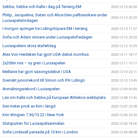
Sebbe, Sebbe och Kalle i dag på Terräng-EM
2025-12-14 06:04
Philip, Jacqueline, Sixten och Alice blev pallbesökare under
2025-12-13 20:29
Luciaspelslördagen
I morgon springer tre Lidingölöpare EM i terräng
2025-12-13 11:57
Sofia och Adam vinnare under Luciaspelsfredagen
2025-12-12 23:03
Luciaspelens stora stafettdag
2025-12-12 10:29
Alex Von Heideken har gjort USA-debut inomhus
2025-12-11 18:17
2x200m mix – ny gren i Luciaspelen
2025-12-11 10:17
Mellanie har gjort säsongsdebut i USA
2025-12-10 22:11
Svenskt juniorrekord till Simon och IFK Lidingö
2025-12-10 13:49
Anmälningsrekord i Luciaspelen
2025-12-09 09:09
Läs om Kalle och Sebbe på European Athletics webbplats
2025-12-08 12:45
Sex meter prick av Kim i längd
2025-12-07 23:58
Kim Wingren 7.36/13.22 i New York
2025-12-06 23:49
Slutspurten för Luciaspelsanmälan
2025-12-05 18:50
Sofie Lindevall persade på 10 km i London
2025-12-04 08:08