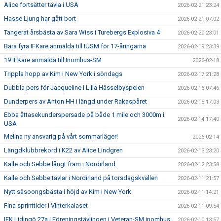
Alice fortsätter tävla i USA
2026-02-21 23:24
Hasse Ljung har gått bort
2026-02-21 07:02
Tangerat årsbästa av Sara Wiss i Turebergs Explosiva 4
2026-02-20 23:01
Bara fyra IFKare anmälda till IUSM för 17-åringarna
2026-02-19 23:39
19 IFKare anmälda till Inomhus-SM
2026-02-18
Trippla hopp av Kim i New York i söndags
2026-02-17 21:28
Dubbla pers för Jacqueline i Lilla Hässelbyspelen
2026-02-16 07:46
Dunderpers av Anton HH i längd under Rakaspåret
2026-02-15 17:03
Ebba åttasekunderspersade på både 1 mile och 3000m i
2026-02-14 17:40
USA
Melina ny ansvarig på vårt sommarläger!
2026-02-14
Längdklubbrekord i K22 av Alice Lindgren
2026-02-13 23:20
Kalle och Sebbe långt fram i Nordirland
2026-02-12 23:58
Kalle och Sebbe tävlar i Nordirland på torsdagskvällen
2026-02-11 21:57
Nytt säsoongsbästa i höjd av Kim i New York.
2026-02-11 14:21
Fina sprinttider i Vinterkalaset
2026-02-11 09:54
IFK Lidingö 27a i Föreningstävlingen i Veteran-SM inomhus
2026-02-10 13:57