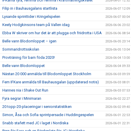
IFKarna fyra, femma och femma i Kraftmätningskvalet
2026-06-07 12:32
Filip in i Bauhausgalans startlista
2026-06-07 12:09
Lysande sprinttider i Kringelspelen
2026-06-07 00:04
Keely Hodgkinsons team på Vallen idag
2026-06-06 23:02
Ebba W skriver om hur det är att plugga och friidrotta i USA
2026-06-06 08:54
Belle vann Blodomloppet – igen
2026-06-05 23:14
Sommaridrottsskolan
2026-06-05 13:04
Provträning för barn föda 2020!
2026-06-04 13:00
Belle vann Blodomloppet
2026-06-04 09:33
Nästan 20 000 anmälda till Blodomloppet Stockholm
2026-06-03 09:59
Fem IFKare anmälda till Bauhausgalan (uppdaterad notis)
2026-06-03 08:01
Hannes nia i Shake Out Run
2026-06-03 07:53
Fyra segrar i Minimaran
2026-06-02 22:27
20 topp-20-placeringar i seniorstatistiken
2026-06-02 09:40
Simon, Åsa och Sofia sprintpersade i Huddingespelen
2026-06-01 22:53
Snabb stafett med JC i laget i Nordiska
2026-06-01 22:31
Pers för Sara och en fjärdeplats för JC i Nordiska