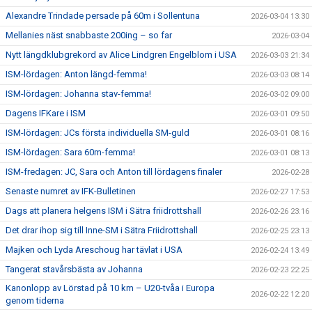
Alexandre Trindade persade på 60m i Sollentuna
2026-03-04 13:30
Mellanies näst snabbaste 200ing – so far
2026-03-04
Nytt längdklubgrekord av Alice Lindgren Engelblom i USA
2026-03-03 21:34
ISM-lördagen: Anton längd-femma!
2026-03-03 08:14
ISM-lördagen: Johanna stav-femma!
2026-03-02 09:00
Dagens IFKare i ISM
2026-03-01 09:50
ISM-lördagen: JCs första individuella SM-guld
2026-03-01 08:16
ISM-lördagen: Sara 60m-femma!
2026-03-01 08:13
ISM-fredagen: JC, Sara och Anton till lördagens finaler
2026-02-28
Senaste numret av IFK-Bulletinen
2026-02-27 17:53
Dags att planera helgens ISM i Sätra friidrottshall
2026-02-26 23:16
Det drar ihop sig till Inne-SM i Sätra Friidrottshall
2026-02-25 23:13
Majken och Lyda Areschoug har tävlat i USA
2026-02-24 13:49
Tangerat stavårsbästa av Johanna
2026-02-23 22:25
Kanonlopp av Lörstad på 10 km – U20-tvåa i Europa
2026-02-22 12:20
genom tiderna