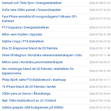
Samuel och Tilda fyror i Sverigestatistiken
2026-07-08 07:23
Sofia nära 200m-perset i Öresundsspelen
2026-07-07 23:39
Fyra IFKare anmälda till morgondagens Folksam GP i
2026-07-07 07:55
Karlstad
P17-topparna i Sverigestatistiken
2026-07-07 07:49
Albin vann höjden i Uppsala
2026-07-06 21:28
Sebbe i topp i P19-statistiken
2026-07-06 07:43
Elva 22-årsjuniorer bland de 20 främsta
2026-07-05 17:30
Silver till Magnus i Nordiska veteranmästerskapen i Oslo
2026-07-05 11:48
Milton sexa i Nordiska juniormästerskapen
2026-07-05 09:37
Nio noteringar bland de 20 främsta i statistiken för
2026-07-04 21:44
tjejseniorerna
Philip Björk satte P13-klubbrekord i stavhopp
2026-07-04 16:11
13 IFKare bland de 20 främsta i landet
2026-07-03 23:12
200m-pers av Simon i Åkersberga
2026-07-03 20:44
Nytt 100m-klubbrekord av JC i Finland
2026-07-02 13:46
Sebbe grejade JVM-kvalgränsen på 3000m
2026-07-01 07:43