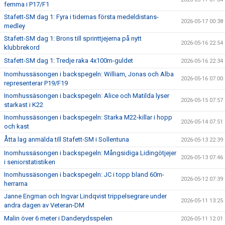
femma i P17/F1
Stafett-SM dag 1: Fyra i tidernas första medeldistans-
2026-05-17 00:38
medley
Stafett-SM dag 1: Brons till sprinttjejerna på nytt
2026-05-16 22:54
klubbrekord
Stafett-SM dag 1: Tredje raka 4x100m-guldet
2026-05-16 22:34
Inomhussäsongen i backspegeln: William, Jonas och Alba
2026-05-16 07:00
representerar P19/F19
Inomhussäsongen i backspegeln: Alice och Matilda lyser
2026-05-15 07:57
starkast i K22
Inomhussäsongen i backspegeln: Starka M22-killar i hopp
2026-05-14 07:51
och kast
Åtta lag anmälda till Stafett-SM i Sollentuna
2026-05-13 22:39
Inomhussäsongen i backspegeln: Mångsidiga Lidingötjejer
2026-05-13 07:46
i seniorstatistiken
Inomhussäsongen i backspegeln: JC i topp bland 60m-
2026-05-12 07:39
herrarna
Janne Engman och Ingvar Lindqvist trippelsegrare under
2026-05-11 13:25
andra dagen av Veteran-DM
Malin över 6 meter i Danderydsspelen
2026-05-11 12:01