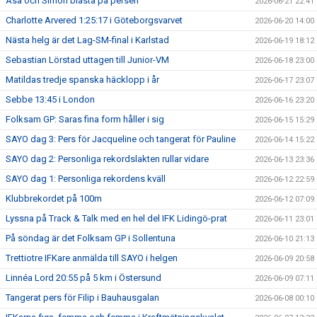
Åsa och Simon blåsta på persen
2026-06-21 22:41
Charlotte Arvered 1:25:17 i Göteborgsvarvet
2026-06-20 14:00
Nästa helg är det Lag-SM-final i Karlstad
2026-06-19 18:12
Sebastian Lörstad uttagen till Junior-VM
2026-06-18 23:00
Matildas tredje spanska häcklopp i år
2026-06-17 23:07
Sebbe 13:45 i London
2026-06-16 23:20
Folksam GP: Saras fina form håller i sig
2026-06-15 15:29
SAYO dag 3: Pers för Jacqueline och tangerat för Pauline
2026-06-14 15:22
SAYO dag 2: Personliga rekordslakten rullar vidare
2026-06-13 23:36
SAYO dag 1: Personliga rekordens kväll
2026-06-12 22:59
Klubbrekordet på 100m
2026-06-12 07:09
Lyssna på Track & Talk med en hel del IFK Lidingö-prat
2026-06-11 23:01
På söndag är det Folksam GP i Sollentuna
2026-06-10 21:13
Trettiotre IFKare anmälda till SAYO i helgen
2026-06-09 20:58
Linnéa Lord 20:55 på 5 km i Östersund
2026-06-09 07:11
Tangerat pers för Filip i Bauhausgalan
2026-06-08 00:10