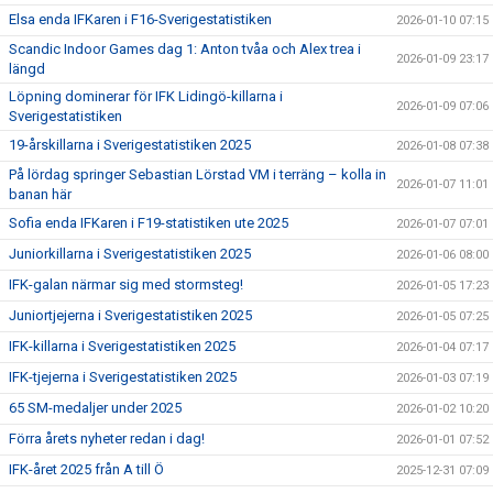
Elsa enda IFKaren i F16-Sverigestatistiken
2026-01-10 07:15
Scandic Indoor Games dag 1: Anton tvåa och Alex trea i
2026-01-09 23:17
längd
Löpning dominerar för IFK Lidingö-killarna i
2026-01-09 07:06
Sverigestatistiken
19-årskillarna i Sverigestatistiken 2025
2026-01-08 07:38
På lördag springer Sebastian Lörstad VM i terräng – kolla in
2026-01-07 11:01
banan här
Sofia enda IFKaren i F19-statistiken ute 2025
2026-01-07 07:01
Juniorkillarna i Sverigestatistiken 2025
2026-01-06 08:00
IFK-galan närmar sig med stormsteg!
2026-01-05 17:23
Juniortjejerna i Sverigestatistiken 2025
2026-01-05 07:25
IFK-killarna i Sverigestatistiken 2025
2026-01-04 07:17
IFK-tjejerna i Sverigestatistiken 2025
2026-01-03 07:19
65 SM-medaljer under 2025
2026-01-02 10:20
Förra årets nyheter redan i dag!
2026-01-01 07:52
IFK-året 2025 från A till Ö
2025-12-31 07:09