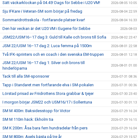
Sätt väckarklockan på 04.45! Dags för Sebbe i U20 VM!
2026-08-05 10:05
Sju IFKare i Veteran-SM som börjar på fredag
2026-08-04 22:59
Sommaridrottsskola - fortfarande platser kvar!
2026-08-04 16:33
Den här veckan är det U20 VM i Eugene för Sebbe
2026-08-03
JSM22/USM16–17 dag 3: Guld till Kalle och brons till Sofia
2026-08-02 23:47
JSM 22/USM 16–17 dag 2: Luca femma på 1500m
2026-08-01 22:58
Två IFK-sprinters och en coach i den svenska EM-truppen
2026-08-01 12:18
JSM 22/USM 16–17 dag 1: Silver och brons till
2026-08-01 01:00
hinderlöparna
Tack till alla SM-sponsorer
2026-07-31 08:36
Tapp i Standaret men fortfarande elva i SM-pokalen
2026-07-31 00:36
Lörstad prisad av Friidrottens Stora grabbar & tjejer
2026-07-30 23:40
I morgon börjar JSM22 och USM16/17 i Sollentuna
2026-07-30 01:13
SM M 400m: Baksidesstopp för Victor
2026-07-29 16:24
SM M 110m häck: Ekholm tia
2026-07-29 16:15
SM K 200m: Åsa bara fem hundradelar från pers
2026-07-29 16:04
SM M 800m: Axels bästa på tre år
2026-07-29 15:57