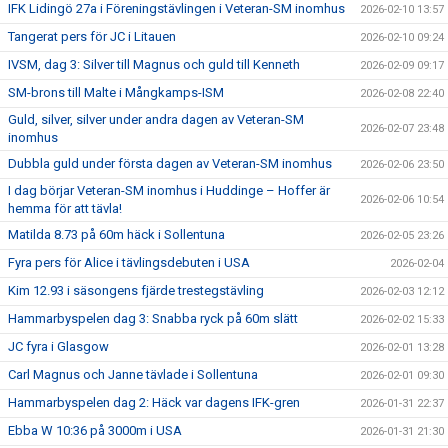
IFK Lidingö 27a i Föreningstävlingen i Veteran-SM inomhus
2026-02-10 13:57
Tangerat pers för JC i Litauen
2026-02-10 09:24
IVSM, dag 3: Silver till Magnus och guld till Kenneth
2026-02-09 09:17
SM-brons till Malte i Mångkamps-ISM
2026-02-08 22:40
Guld, silver, silver under andra dagen av Veteran-SM
2026-02-07 23:48
inomhus
Dubbla guld under första dagen av Veteran-SM inomhus
2026-02-06 23:50
I dag börjar Veteran-SM inomhus i Huddinge – Hoffer är
2026-02-06 10:54
hemma för att tävla!
Matilda 8.73 på 60m häck i Sollentuna
2026-02-05 23:26
Fyra pers för Alice i tävlingsdebuten i USA
2026-02-04
Kim 12.93 i säsongens fjärde trestegstävling
2026-02-03 12:12
Hammarbyspelen dag 3: Snabba ryck på 60m slätt
2026-02-02 15:33
JC fyra i Glasgow
2026-02-01 13:28
Carl Magnus och Janne tävlade i Sollentuna
2026-02-01 09:30
Hammarbyspelen dag 2: Häck var dagens IFK-gren
2026-01-31 22:37
Ebba W 10:36 på 3000m i USA
2026-01-31 21:30