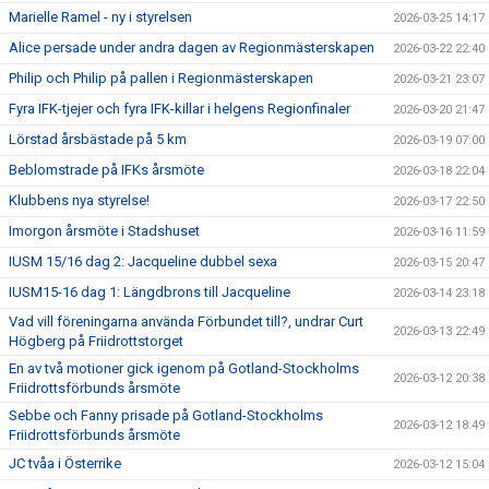
Marielle Ramel - ny i styrelsen
2026-03-25 14:17
Alice persade under andra dagen av Regionmästerskapen
2026-03-22 22:40
Philip och Philip på pallen i Regionmästerskapen
2026-03-21 23:07
Fyra IFK-tjejer och fyra IFK-killar i helgens Regionfinaler
2026-03-20 21:47
Lörstad årsbästade på 5 km
2026-03-19 07:00
Beblomstrade på IFKs årsmöte
2026-03-18 22:04
Klubbens nya styrelse!
2026-03-17 22:50
Imorgon årsmöte i Stadshuset
2026-03-16 11:59
IUSM 15/16 dag 2: Jacqueline dubbel sexa
2026-03-15 20:47
IUSM15-16 dag 1: Längdbrons till Jacqueline
2026-03-14 23:18
Vad vill föreningarna använda Förbundet till?, undrar Curt
2026-03-13 22:49
Högberg på Friidrottstorget
En av två motioner gick igenom på Gotland-Stockholms
2026-03-12 20:38
Friidrottsförbunds årsmöte
Sebbe och Fanny prisade på Gotland-Stockholms
2026-03-12 18:49
Friidrottsförbunds årsmöte
JC tvåa i Österrike
2026-03-12 15:04