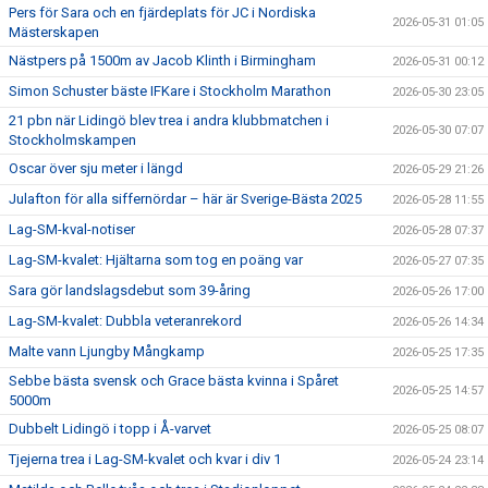
Pers för Sara och en fjärdeplats för JC i Nordiska
2026-05-31 01:05
Mästerskapen
Nästpers på 1500m av Jacob Klinth i Birmingham
2026-05-31 00:12
Simon Schuster bäste IFKare i Stockholm Marathon
2026-05-30 23:05
21 pbn när Lidingö blev trea i andra klubbmatchen i
2026-05-30 07:07
Stockholmskampen
Oscar över sju meter i längd
2026-05-29 21:26
Julafton för alla siffernördar – här är Sverige-Bästa 2025
2026-05-28 11:55
Lag-SM-kval-notiser
2026-05-28 07:37
Lag-SM-kvalet: Hjältarna som tog en poäng var
2026-05-27 07:35
Sara gör landslagsdebut som 39-åring
2026-05-26 17:00
Lag-SM-kvalet: Dubbla veteranrekord
2026-05-26 14:34
Malte vann Ljungby Mångkamp
2026-05-25 17:35
Sebbe bästa svensk och Grace bästa kvinna i Spåret
2026-05-25 14:57
5000m
Dubbelt Lidingö i topp i Å-varvet
2026-05-25 08:07
Tjejerna trea i Lag-SM-kvalet och kvar i div 1
2026-05-24 23:14