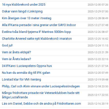
16 nya klubbrekord under 2025
2025-12-30 07:26
Oskar vann längd i Linköping
2025-12-29 07:00
Kim återigen över 13 meter i tresteg
2025-12-28 08:49
Alla IFKarna persade i sina grenar under SAYO Indoor
2025-12-27 07:48
Evelina tvåa bland tjejerna IF Mantras 5000m-lopp
2025-12-26 08:47
Charlotte Arvered satte nytt klubbrekord i maraton
2025-12-25 16:42
God jul!
2025-12-24 11:15
Vem är årets eldsjäl?
2025-12-23 21:39
Vem är Årets ledare?
2025-12-22 22:15
34 IFKare i Luciaspelens Öppna hus
2025-12-21 07:54
Nu kan du anmäla dig till IFK-galan
2025-12-20 07:49
Lörstad klar för VM i terräng
2025-12-19 09:48
Philip, Carl och Alvin vinnare under Luciaspelssöndagen
2025-12-18 23:50
Många friidrottare prisade när Veteranklubben hade sitt
2025-12-17 22:55
årliga Luciafirande
Läs om Daniel, Sebbe och de andra på Friidrottaren.com
2025-12-16 20:19