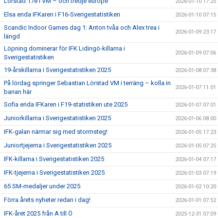
Lörstad 17e i VM – och tredje europé
2026-01-10 17:25
Elsa enda IFKaren i F16-Sverigestatistiken
2026-01-10 07:15
Scandic Indoor Games dag 1: Anton tvåa och Alex trea i
2026-01-09 23:17
längd
Löpning dominerar för IFK Lidingö-killarna i
2026-01-09 07:06
Sverigestatistiken
19-årskillarna i Sverigestatistiken 2025
2026-01-08 07:38
På lördag springer Sebastian Lörstad VM i terräng – kolla in
2026-01-07 11:01
banan här
Sofia enda IFKaren i F19-statistiken ute 2025
2026-01-07 07:01
Juniorkillarna i Sverigestatistiken 2025
2026-01-06 08:00
IFK-galan närmar sig med stormsteg!
2026-01-05 17:23
Juniortjejerna i Sverigestatistiken 2025
2026-01-05 07:25
IFK-killarna i Sverigestatistiken 2025
2026-01-04 07:17
IFK-tjejerna i Sverigestatistiken 2025
2026-01-03 07:19
65 SM-medaljer under 2025
2026-01-02 10:20
Förra årets nyheter redan i dag!
2026-01-01 07:52
IFK-året 2025 från A till Ö
2025-12-31 07:09