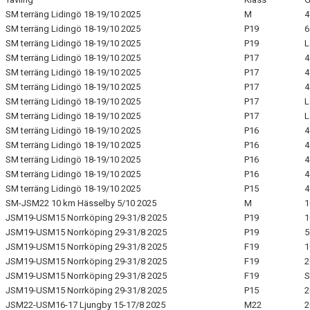
SM terräng Lidingö 18-19/10 2025
M
4
SM terräng Lidingö 18-19/10 2025
P19
6
SM terräng Lidingö 18-19/10 2025
P19
L
SM terräng Lidingö 18-19/10 2025
P17
4
SM terräng Lidingö 18-19/10 2025
P17
4
SM terräng Lidingö 18-19/10 2025
P17
4
SM terräng Lidingö 18-19/10 2025
P17
L
SM terräng Lidingö 18-19/10 2025
P17
L
SM terräng Lidingö 18-19/10 2025
P16
4
SM terräng Lidingö 18-19/10 2025
P16
4
SM terräng Lidingö 18-19/10 2025
P16
4
SM terräng Lidingö 18-19/10 2025
P16
4
SM terräng Lidingö 18-19/10 2025
P15
4
SM-JSM22 10 km Hässelby 5/10 2025
M
1
JSM19-USM15 Norrköping 29-31/8 2025
P19
1
JSM19-USM15 Norrköping 29-31/8 2025
P19
5
JSM19-USM15 Norrköping 29-31/8 2025
F19
1
JSM19-USM15 Norrköping 29-31/8 2025
F19
2
JSM19-USM15 Norrköping 29-31/8 2025
F19
S
JSM19-USM15 Norrköping 29-31/8 2025
P15
2
JSM22-USM16-17 Ljungby 15-17/8 2025
M22
2