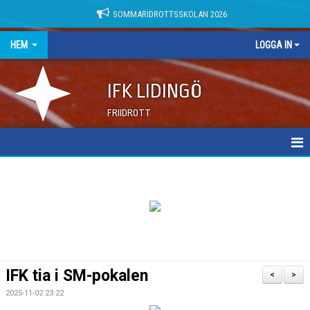
SOMMARIDROTTSSKOLAN 2026
HEM
LOGGA IN
IFK LIDINGÖ
FRIIDROTT
NYHETER
DOKUMENT
IFK tia i SM-pokalen
<
>
2025-11-02 23:22