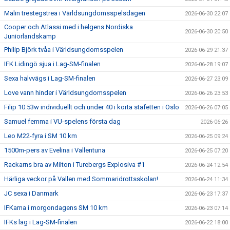
Malin trestegstrea i Världsungdomsspelsdagen
2026-06-30 22:07
Cooper och Atlassi med i helgens Nordiska
2026-06-30 20:50
Juniorlandskamp
Philip Björk tvåa i Världsungdomsspelen
2026-06-29 21:37
IFK Lidingö sjua i Lag-SM-finalen
2026-06-28 19:07
Sexa halvvägs i Lag-SM-finalen
2026-06-27 23:09
Love vann hinder i Världsungdomsspelen
2026-06-26 23:53
Filip 10.53w individuellt och under 40 i korta stafetten i Oslo
2026-06-26 07:05
Samuel femma i VU-spelens första dag
2026-06-26
Leo M22-fyra i SM 10 km
2026-06-25 09:24
1500m-pers av Evelina i Vallentuna
2026-06-25 07:20
Rackarns bra av Milton i Turebergs Explosiva #1
2026-06-24 12:54
Härliga veckor på Vallen med Sommaridrottsskolan!
2026-06-24 11:34
JC sexa i Danmark
2026-06-23 17:37
IFKarna i morgondagens SM 10 km
2026-06-23 07:14
IFKs lag i Lag-SM-finalen
2026-06-22 18:00