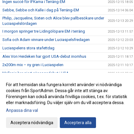
Ingen succé för IFKarna i Terräng-EM
2025-12-15 18:05
Sebbe, Sebbe och Kalle i dag på Terräng-EM
2025-12-14 06:04
Philip, Jacqueline, Sixten och Alice blev pallbesökare under
2025-12-13 20:29
Luciaspelslördagen
I morgon springer tre Lidingölöpare EM i terräng
2025-12-13 11:57
Sofia och Adam vinnare under Luciaspelsfredagen
2025-12-12 23:03
Luciaspelens stora stafettdag
2025-12-12 10:29
Alex Von Heideken har gjort USA-debut inomhus
2025-12-11 18:17
2x200m mix – ny gren i Luciaspelen
2025-12-11 10:17
Mellanie har gjort säsongsdebut i USA
2025-12-10 22:11
Svenskt juniorrekord till Simon och IFK Lidingö
2025-12-10 13:49
För att hemsidan ska fungera korrekt använder vi nödvändiga
Anmälningsrekord i Luciaspelen
cookies från SportAdmin. Dessa går inte att stänga av.
2025-12-09 09:09
Föreningen kan också använda frivilliga cookies, t.ex. för statistik
Läs om Kalle och Sebbe på European Athletics webbplats
2025-12-08 12:45
eller marknadsföring. Du väljer själv om du vill acceptera dessa.
Sex meter prick av Kim i längd
2025-12-07 23:58
Anpassa dina val
Kim Wingren 7.36/13.22 i New York
2025-12-06 23:49
Acceptera nödvändiga
Acceptera alla
Slutspurten för Luciaspelsanmälan
2025-12-05 18:50
Sofie Lindevall persade på 10 km i London
2025-12-04 08:08