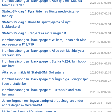
Inomhussäsongen i backspegeln: Alex fyra och Matilda
2026-05-17 07:04
femma i P17/F1
Stafett-SM dag 1: Fyra i tidernas första medeldistans-
2026-05-17 00:38
medley
Stafett-SM dag 1: Brons till sprinttjejerna på nytt
2026-05-16 22:54
klubbrekord
Stafett-SM dag 1: Tredje raka 4x100m-guldet
2026-05-16 22:34
Inomhussäsongen i backspegeln: William, Jonas och Alba
2026-05-16 07:00
representerar P19/F19
Inomhussäsongen i backspegeln: Alice och Matilda lyser
2026-05-15 07:57
starkast i K22
Inomhussäsongen i backspegeln: Starka M22-killar i hopp
2026-05-14 07:51
och kast
Åtta lag anmälda till Stafett-SM i Sollentuna
2026-05-13 22:39
Inomhussäsongen i backspegeln: Mångsidiga Lidingötjejer
2026-05-13 07:46
i seniorstatistiken
Inomhussäsongen i backspegeln: JC i topp bland 60m-
2026-05-12 07:39
herrarna
Janne Engman och Ingvar Lindqvist trippelsegrare under
2026-05-11 13:25
andra dagen av Veteran-DM
Malin över 6 meter i Danderydsspelen
2026-05-11 12:01