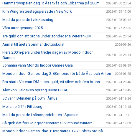
Hammarbyspelen dag 1: Åsa tvåa och Ebba trea på 200m
2026-01-30 23:54
Kim Wingren trestegspersade i New York
2026-01-29 17:00
Matilda persade i viktkastning
2026-01-28 09:12
Våra arrangemang 2025
2026-01-27 20:35
Tre guld och ett brons under söndagens Veteran-DM
2026-01-26 20:34
Anmäl till årets Sommaridrottsskola!
2026-01-26
Flera 200m-pers under tredje dagen av Mondo Indoor
2026-01-25 23:14
Games
Johanna vann Mondo Indoor Games Gala
2026-01-25 09:39
Mondo Indoor Games, dag 2: 60m-pers för både Åsa och Anton
2026-01-25
Bra start i Veteran-DM – sex guld, ett silver och fem brons
2026-01-24 23:46
Alex von Heideken sprang 800m i USA
2026-01-24 19:45
JC vann B-finalen på 60m i Århus
2026-01-24 19:24
Mellanie 5.74 i Pittsburg
2026-01-24 19:18
Matilda persade i säsongsdebuten i Spanien
2026-01-24 19:11
Så gick det för Lidingöorienterarna i Vinthundsvintern
2026-01-24 19:03
Mondo Indoor Games, dag 1: Ivar satte P17-klubbrekord på