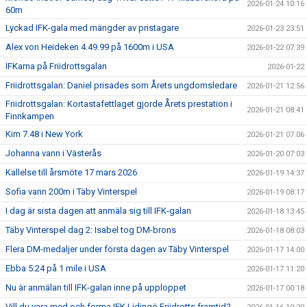
2026-01-24 10:16
60m
Lyckad IFK-gala med mängder av pristagare
2026-01-23 23:51
Alex von Heideken 4.49.99 på 1600m i USA
2026-01-22 07:39
IFKarna på Friidrottsgalan
2026-01-22
Friidrottsgalan: Daniel prisades som Årets ungdomsledare
2026-01-21 12:56
Friidrottsgalan: Kortastafettlaget gjorde Årets prestation i
2026-01-21 08:41
Finnkampen
Kim 7.48 i New York
2026-01-21 07:06
Johanna vann i Västerås
2026-01-20 07:03
Kallelse till årsmöte 17 mars 2026
2026-01-19 14:37
Sofia vann 200m i Täby Vinterspel
2026-01-19 08:17
I dag är sista dagen att anmäla sig till IFK-galan
2026-01-18 13:45
Täby Vinterspel dag 2: Isabel tog DM-brons
2026-01-18 08:03
Flera DM-medaljer under första dagen av Täby Vinterspel
2026-01-17 14:00
Ebba 5:24 på 1 mile i USA
2026-01-17 11:20
Nu är anmälan till IFK-galan inne på upploppet
2026-01-17 00:18
Vill du vara med och forma IFK Lidingö Friidrotts framtid?