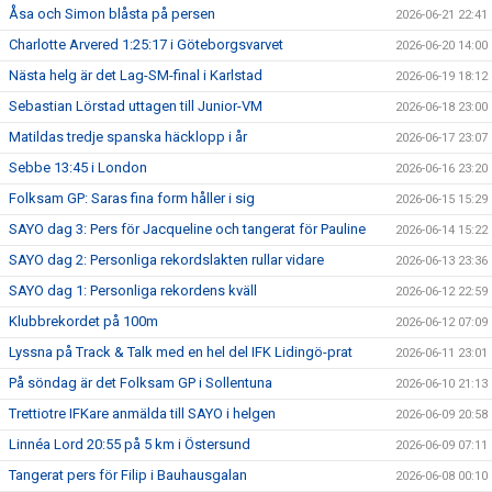
Åsa och Simon blåsta på persen
2026-06-21 22:41
Charlotte Arvered 1:25:17 i Göteborgsvarvet
2026-06-20 14:00
Nästa helg är det Lag-SM-final i Karlstad
2026-06-19 18:12
Sebastian Lörstad uttagen till Junior-VM
2026-06-18 23:00
Matildas tredje spanska häcklopp i år
2026-06-17 23:07
Sebbe 13:45 i London
2026-06-16 23:20
Folksam GP: Saras fina form håller i sig
2026-06-15 15:29
SAYO dag 3: Pers för Jacqueline och tangerat för Pauline
2026-06-14 15:22
SAYO dag 2: Personliga rekordslakten rullar vidare
2026-06-13 23:36
SAYO dag 1: Personliga rekordens kväll
2026-06-12 22:59
Klubbrekordet på 100m
2026-06-12 07:09
Lyssna på Track & Talk med en hel del IFK Lidingö-prat
2026-06-11 23:01
På söndag är det Folksam GP i Sollentuna
2026-06-10 21:13
Trettiotre IFKare anmälda till SAYO i helgen
2026-06-09 20:58
Linnéa Lord 20:55 på 5 km i Östersund
2026-06-09 07:11
Tangerat pers för Filip i Bauhausgalan
2026-06-08 00:10