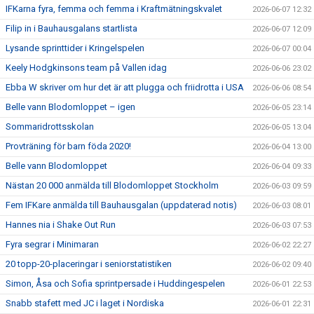
IFKarna fyra, femma och femma i Kraftmätningskvalet
2026-06-07 12:32
Filip in i Bauhausgalans startlista
2026-06-07 12:09
Lysande sprinttider i Kringelspelen
2026-06-07 00:04
Keely Hodgkinsons team på Vallen idag
2026-06-06 23:02
Ebba W skriver om hur det är att plugga och friidrotta i USA
2026-06-06 08:54
Belle vann Blodomloppet – igen
2026-06-05 23:14
Sommaridrottsskolan
2026-06-05 13:04
Provträning för barn föda 2020!
2026-06-04 13:00
Belle vann Blodomloppet
2026-06-04 09:33
Nästan 20 000 anmälda till Blodomloppet Stockholm
2026-06-03 09:59
Fem IFKare anmälda till Bauhausgalan (uppdaterad notis)
2026-06-03 08:01
Hannes nia i Shake Out Run
2026-06-03 07:53
Fyra segrar i Minimaran
2026-06-02 22:27
20 topp-20-placeringar i seniorstatistiken
2026-06-02 09:40
Simon, Åsa och Sofia sprintpersade i Huddingespelen
2026-06-01 22:53
Snabb stafett med JC i laget i Nordiska
2026-06-01 22:31