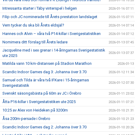
2026-01-16 10:20
Intressanta starter i Täby vinterspel i helgen
2026-01-16 07:11
Filip och JC nominerade till Årets prestation landslaget
2026-01-15 07:11
Vem tycker du ska bli Årets eldsjäl?
2026-01-14 07:14
Hannes och Alvin – våra två P14-killar i Sverigestatistiken
2026-01-14 07:12
Nomimera ditt förslag till Årets ledare
2026-01-13 07:45
Jacqueline med i sex grenar i 14-åringarnas Sverigestatistik
2026-01-13 07:37
ute 2025
Matilda vann 10 km-distansen på Stadion Marathon
2026-01-13
Scandic Indoor Games dag 3: Johanna över 3.70
2026-01-12 11:34
Samuel och Tilda är våra två IFKare i 15-åringarnas
2026-01-12 07:30
Sverigestatistik
Svenskt säsongsbästa på 60m av JC i Örebro
2026-01-11 23:02
Åtta P16-killar i Sverigestatistiken ute 2025
2026-01-11 07:21
10:25 av Alex von Heideken på 3200m
2026-01-10 21:31
Åsa 200m-persade i Örebro
2026-01-10 21:23
Scandic Indoor Games dag 2: Johanna över 3.70
2026-01-10 20:26