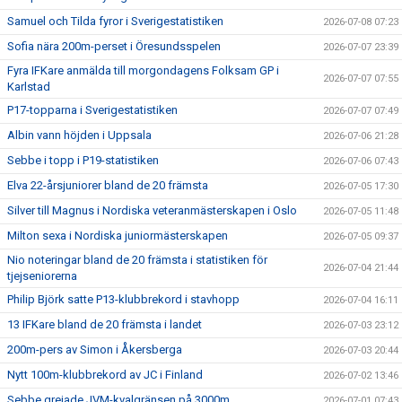
Samuel och Tilda fyror i Sverigestatistiken
2026-07-08 07:23
Sofia nära 200m-perset i Öresundsspelen
2026-07-07 23:39
Fyra IFKare anmälda till morgondagens Folksam GP i
2026-07-07 07:55
Karlstad
P17-topparna i Sverigestatistiken
2026-07-07 07:49
Albin vann höjden i Uppsala
2026-07-06 21:28
Sebbe i topp i P19-statistiken
2026-07-06 07:43
Elva 22-årsjuniorer bland de 20 främsta
2026-07-05 17:30
Silver till Magnus i Nordiska veteranmästerskapen i Oslo
2026-07-05 11:48
Milton sexa i Nordiska juniormästerskapen
2026-07-05 09:37
Nio noteringar bland de 20 främsta i statistiken för
2026-07-04 21:44
tjejseniorerna
Philip Björk satte P13-klubbrekord i stavhopp
2026-07-04 16:11
13 IFKare bland de 20 främsta i landet
2026-07-03 23:12
200m-pers av Simon i Åkersberga
2026-07-03 20:44
Nytt 100m-klubbrekord av JC i Finland
2026-07-02 13:46
Sebbe grejade JVM-kvalgränsen på 3000m
2026-07-01 07:43