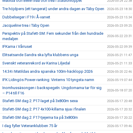
Matilda och Belle tvåa och trea i Stadionloppet
2026-05-24 22:38
Tre höjdpers (ett tangerat) under andra dagen av Täby Open
2026-05-23 18:30
Dubbelseger i F19 i Å-varvet
2026-05-23 15:34
Jacqueline trea i Täby Open
2026-05-23 09:25
Perspektiv på Stafett-SM: Fem sekunder från den hundrade
2026-05-22 23:31
medaljen
IFKarna i Vårruset
2026-05-22 09:39
Elitsatsande Sandra ska lyfta klubbens unga
2026-05-21 11:47
Svenskt veteranrekord av Karina Liljedal
2026-05-21 11:33
14.34 i Matildas andra spanska 100m-häcklopp 2026
2026-05-20 22:46
IFK Lidingös Power-ranking: Vinterns 10 tyngsta namn
2026-05-19 07:44
Inomhussäsongen i backspegeln: Ungdomarna tar för sig
2026-05-18 07:20
– P14 till F16
Stafett-SM dag 2: P17-laget på 3x800m sexa
2026-05-17 20:48
Stafett-SM dag 2: P17 4x100-killarna sjua i finalen
2026-05-17 20:32
Stafett-SM dag 2: F17-tjejerna tia på 3x800m
2026-05-17 20:22
I dag fyller Veteranklubben 75 år
2026-05-17 09:46