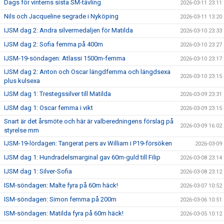
Dags för vinterns sista SM-tävling
2026-03-11 23:11
Nils och Jacqueline segrade i Nyköping
2026-03-11 13:20
IJSM dag 2: Andra silvermedaljen för Matilda
2026-03-10 23:33
IJSM dag 2: Sofia femma på 400m
2026-03-10 23:27
IJSM-19-söndagen: Atlassi 1500m-femma
2026-03-10 23:17
IJSM dag 2: Anton och Oscar längdfemma och längdsexa
2026-03-10 23:15
plus kulsexa
IJSM dag 1: Trestegssilver till Matilda
2026-03-09 23:31
IJSM dag 1: Oscar femma i vikt
2026-03-09 23:15
Snart är det årsmöte och här är valberedningens förslag på
2026-03-09 16:02
styrelse mm
IJSM-19-lördagen: Tangerat pers av William i P19-försöken
2026-03-09
IJSM dag 1: Hundradelsmarginal gav 60m-guld till Filip
2026-03-08 23:14
IJSM dag 1: Silver-Sofia
2026-03-08 23:12
ISM-söndagen: Malte fyra på 60m häck!
2026-03-07 10:52
ISM-söndagen: Simon femma på 200m
2026-03-06 10:51
ISM-söndagen: Matilda fyra på 60m häck!
2026-03-05 10:12