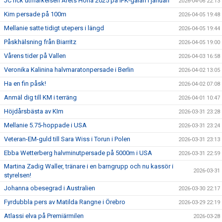
JC fick utmärkelsen Årets Hona 2025 på IFK-galan i januari
2026-04-06 22:13
Kim persade på 100m
2026-04-05 19:48
Mellanie satte tidigt utepers i längd
2026-04-05 19:44
Påskhälsning från Biarritz
2026-04-05 19:00
Vårens tider på Vallen
2026-04-03 16:58
Veronika Kalinina halvmaratonpersade i Berlin
2026-04-02 13:05
Ha en fin påsk!
2026-04-02 07:08
Anmäl dig till KM i terräng
2026-04-01 10:47
Höjdårsbästa av KIm
2026-03-31 23:28
Mellanie 5.75-hoppade i USA
2026-03-31 23:24
Veteran-EM-guld till Sara Wiss i Torun i Polen
2026-03-31 23:13
Ebba Wetterberg halvminutpersade på 5000m i USA
2026-03-31 22:59
Martina Zadig Waller, tränare i en barngrupp och nu kassör i
2026-03-31
styrelsen!
Johanna obesegrad i Australien
2026-03-30 22:17
Fyrdubbla pers av Matilda Rangne i Örebro
2026-03-29 22:19
Atlassi elva på Premiärmilen
2026-03-28