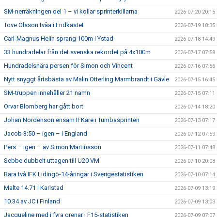
SM-nerräkningen del 1 – vi kollar sprinterkillarna
2026-07-20 20:15
Tove Olsson tvåa i Fridkastet
2026-07-19 18:35
Carl-Magnus Helin sprang 100m i Ystad
2026-07-18 14:49
33 hundradelar från det svenska rekordet på 4x100m
2026-07-17 07:58
Hundradelsnära persen för Simon och Vincent
2026-07-16 07:56
Nytt snyggt årtsbästa av Malin Otterling Marmbrandt i Gävle
2026-07-15 16:45
SM-truppen innehåller 21 namn
2026-07-15 07:11
Orvar Blomberg har gått bort
2026-07-14 18:20
Johan Nordenson ensam IFKare i Tumbasprinten
2026-07-13 07:17
Jacob 3:50 – igen – i England
2026-07-12 07:59
Pers – igen – av Simon Martinsson
2026-07-11 07:48
Sebbe dubbelt uttagen till U20 VM
2026-07-10 20:08
Bara två IFK Lidingö-14-åringar i Sverigestatistiken
2026-07-10 07:14
Malte 14.71 i Karlstad
2026-07-09 13:19
10.34 av JC i Finland
2026-07-09 13:03
Jacqueline med i fyra grenar i F15-statistiken
2026-07-09 07:07