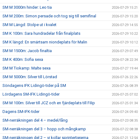
SM M 3000m hinder: Leo tia
2026-07-29 15:21
SM M 200m: Simon persade och tog sig till semifinal
2026-07-29 15:20
SM M Längd: Stolpe ut i kvalet
2026-07-29 14:55
SM K 100m: Sara hundradelar från finalplats
2026-07-29 10:22
SM K längd: En smärtsam niondeplats för Malin
2026-07-29 10:12
SM M 1500m: Jacob finaltia
2026-07-29 07:49
SM K 400m: Sofia sexa
2026-07-28 22:34
SM M Tiokamp: Malte sexa
2026-07-27 19:44
SM M 5000m: Silver till Lörstad
2026-07-26 22:26
Söndagens IFK Lidingö-tider på SM
2026-07-26 08:39
Lördagens SM-IFK Lidingö-tider
2026-07-25 07:02
SM M 100m: Silver till JCZ och en fjärdeplats till Filip
2026-07-25 01:34
Dagens SM-IFK-tider
2026-07-24 09:40
SM-nerräkningen del 4 – medel/lång
2026-07-23 08:35
SM-nerräkningen del 3 – hopp och mångkamp
2026-07-22 08:38
SM-nerräkningen del 2 – vi kollar sprintertjejerna
2026-07-21 12:54