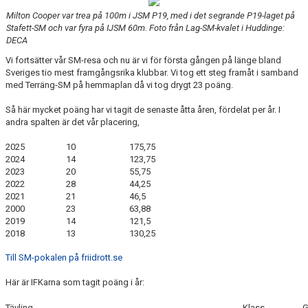
Milton Cooper var trea på 100m i JSM P19, med i det segrande P19-laget på
Stafett-SM och var fyra på IJSM 60m. Foto från Lag-SM-kvalet i Huddinge:
DECA
Vi fortsätter vår SM-resa och nu är vi för första gången på länge bland
Sveriges tio mest framgångsrika klubbar. Vi tog ett steg framåt i samband
med Terräng-SM på hemmaplan då vi tog drygt 23 poäng.
Så här mycket poäng har vi tagit de senaste åtta åren, fördelat per år. I
andra spalten är det vår placering,
2025 10 175,75
2024 14 123,75
2023 20 55,75
2022 28 44,25
2021 21 46,5
2000 23 63,88
2019 14 121,5
2018 13 130,25
Till SM-pokalen på friidrott.se
Här är IFKarna som tagit poäng i år:
Tävling
Klass
G