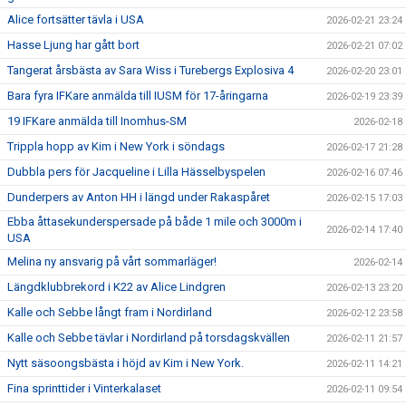
Alice fortsätter tävla i USA
2026-02-21 23:24
Hasse Ljung har gått bort
2026-02-21 07:02
Tangerat årsbästa av Sara Wiss i Turebergs Explosiva 4
2026-02-20 23:01
Bara fyra IFKare anmälda till IUSM för 17-åringarna
2026-02-19 23:39
19 IFKare anmälda till Inomhus-SM
2026-02-18
Trippla hopp av Kim i New York i söndags
2026-02-17 21:28
Dubbla pers för Jacqueline i Lilla Hässelbyspelen
2026-02-16 07:46
Dunderpers av Anton HH i längd under Rakaspåret
2026-02-15 17:03
Ebba åttasekunderspersade på både 1 mile och 3000m i
2026-02-14 17:40
USA
Melina ny ansvarig på vårt sommarläger!
2026-02-14
Längdklubbrekord i K22 av Alice Lindgren
2026-02-13 23:20
Kalle och Sebbe långt fram i Nordirland
2026-02-12 23:58
Kalle och Sebbe tävlar i Nordirland på torsdagskvällen
2026-02-11 21:57
Nytt säsoongsbästa i höjd av Kim i New York.
2026-02-11 14:21
Fina sprinttider i Vinterkalaset
2026-02-11 09:54