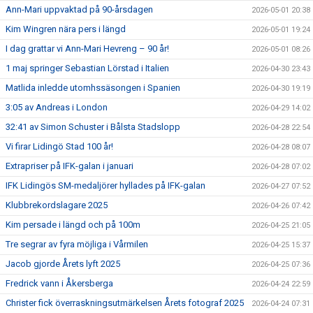
Ann-Mari uppvaktad på 90-årsdagen
2026-05-01 20:38
Kim Wingren nära pers i längd
2026-05-01 19:24
I dag grattar vi Ann-Mari Hevreng – 90 år!
2026-05-01 08:26
1 maj springer Sebastian Lörstad i Italien
2026-04-30 23:43
Matlida inledde utomhssäsongen i Spanien
2026-04-30 19:19
3:05 av Andreas i London
2026-04-29 14:02
32:41 av Simon Schuster i Bålsta Stadslopp
2026-04-28 22:54
Vi firar Lidingö Stad 100 år!
2026-04-28 08:07
Extrapriser på IFK-galan i januari
2026-04-28 07:02
IFK Lidingös SM-medaljörer hyllades på IFK-galan
2026-04-27 07:52
Klubbrekordslagare 2025
2026-04-26 07:42
Kim persade i längd och på 100m
2026-04-25 21:05
Tre segrar av fyra möjliga i Vårmilen
2026-04-25 15:37
Jacob gjorde Årets lyft 2025
2026-04-25 07:36
Fredrick vann i Åkersberga
2026-04-24 22:59
Christer fick överraskningsutmärkelsen Årets fotograf 2025
2026-04-24 07:31