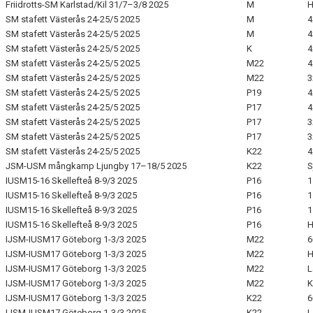
Friidrotts-SM Karlstad/Kil 31/7–3/8 2025
M
H
SM stafett Västerås 24-25/5 2025
M
4
SM stafett Västerås 24-25/5 2025
M
4
SM stafett Västerås 24-25/5 2025
K
4
SM stafett Västerås 24-25/5 2025
M22
4
SM stafett Västerås 24-25/5 2025
M22
3
SM stafett Västerås 24-25/5 2025
P19
4
SM stafett Västerås 24-25/5 2025
P17
4
SM stafett Västerås 24-25/5 2025
P17
3
SM stafett Västerås 24-25/5 2025
P17
3
SM stafett Västerås 24-25/5 2025
K22
4
JSM-USM mångkamp Ljungby 17–18/5 2025
K22
S
IUSM15-16 Skellefteå 8-9/3 2025
P16
1
IUSM15-16 Skellefteå 8-9/3 2025
P16
1
IUSM15-16 Skellefteå 8-9/3 2025
P16
1
IUSM15-16 Skellefteå 8-9/3 2025
P16
H
IJSM-IUSM17 Göteborg 1-3/3 2025
M22
6
IJSM-IUSM17 Göteborg 1-3/3 2025
M22
H
IJSM-IUSM17 Göteborg 1-3/3 2025
M22
L
IJSM-IUSM17 Göteborg 1-3/3 2025
M22
K
IJSM-IUSM17 Göteborg 1-3/3 2025
K22
6
IJSM-IUSM17 Göteborg 1-3/3 2025
K22
L