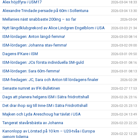
Alex höjdfyra i USM17
2026-03-04 18:33
Alexandre Trindade persade på 60m i Sollentuna
2026-03-04 13:30
Mellanies näst snabbaste 200ing – so far
2026-03-04
Nytt längdklubgrekord av Alice Lindgren Engelblom i USA
2026-03-03 21:34
ISM-lördagen: Anton längd-femma!
2026-03-03 08:14
ISM-lördagen: Johanna stav-femma!
2026-03-02 09:00
Dagens IFKare i ISM
2026-03-01 09:50
ISM-lördagen: JCs första individuella SM-guld
2026-03-01 08:16
ISM-lördagen: Sara 60m-femma!
2026-03-01 08:13
ISM-fredagen: JC, Sara och Anton till lördagens finaler
2026-02-28
Senaste numret av IFK-Bulletinen
2026-02-27 17:53
Dags att planera helgens ISM i Sätra friidrottshall
2026-02-26 23:16
Det drar ihop sig till Inne-SM i Sätra Friidrottshall
2026-02-25 23:13
Majken och Lyda Areschoug har tävlat i USA
2026-02-24 13:49
Tangerat stavårsbästa av Johanna
2026-02-23 22:25
Kanonlopp av Lörstad på 10 km – U20-tvåa i Europa
2026-02-22 12:20
genom tiderna