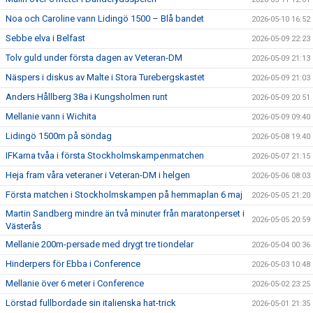
Noa och Caroline vann Lidingö 1500 – Blå bandet
2026-05-10 16:52
Sebbe elva i Belfast
2026-05-09 22:23
Tolv guld under första dagen av Veteran-DM
2026-05-09 21:13
Näspers i diskus av Malte i Stora Turebergskastet
2026-05-09 21:03
Anders Hållberg 38a i Kungsholmen runt
2026-05-09 20:51
Mellanie vann i Wichita
2026-05-09 09:40
Lidingö 1500m på söndag
2026-05-08 19:40
IFKarna tvåa i första Stockholmskampenmatchen
2026-05-07 21:15
Heja fram våra veteraner i Veteran-DM i helgen
2026-05-06 08:03
Första matchen i Stockholmskampen på hemmaplan 6 maj
2026-05-05 21:20
Martin Sandberg mindre än två minuter från maratonperset i
2026-05-05 20:59
Västerås
Mellanie 200m-persade med drygt tre tiondelar
2026-05-04 00:36
Hinderpers för Ebba i Conference
2026-05-03 10:48
Mellanie över 6 meter i Conference
2026-05-02 23:25
Lörstad fullbordade sin italienska hat-trick
2026-05-01 21:35