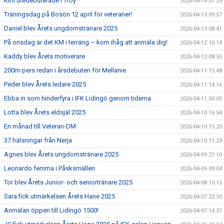
Kim utedebuterade i Troy
2026-04-14 07:29
Träningsdag på Bosön 12 april för veteraner!
2026-04-13 09:57
Daniel blev Årets ungdomstränare 2025
2026-04-13 08:41
På onsdag är det KM i terräng – kom ihåg att anmäla dig!
2026-04-12 10:14
Kaddy blev Årets motiverare
2026-04-12 08:55
200m-pers redan i årsdebuten för Mellanie
2026-04-11 15:48
Peder blev Årets ledare 2025
2026-04-11 14:16
Ebba in som hinderfyra i IFK Lidingö genom tiderna
2026-04-11 00:05
Lotta blev Årets eldsjäl 2025
2026-04-10 16:54
En månad till Veteran-DM
2026-04-10 15:20
37 hälsningar från Nerja
2026-04-10 11:23
Agnes blev Årets ungdomstränare 2025
2026-04-09 21:10
Leonardo femma i Påsksmällen
2026-04-09 09:04
Tor blev Årets Junior- och seniortränare 2025
2026-04-08 10:15
Sara fick utmärkelsen Årets Hane 2025
2026-04-07 22:50
Anmälan öppen till Lidingö 1500!
2026-04-07 14:37