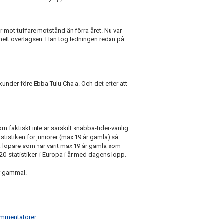
 mot tuffare motstånd än förra året. Nu var
helt överlägsen. Han tog ledningen redan på
under före Ebba Tulu Chala. Och det efter att
m faktiskt inte är särskilt snabba-tider-vänlig
tistiken för juniorer (max 19 år gamla) så
a löpare som har varit max 19 år gamla som
0-statistiken i Europa i år med dagens lopp.
år gammal.
mmentatorer