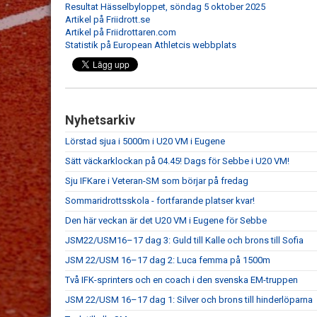
Resultat Hässelbyloppet, söndag 5 oktober 2025
Artikel på Friidrott.se
Artikel på Friidrottaren.com
Statistik på European Athletcis webbplats
Nyhetsarkiv
Lörstad sjua i 5000m i U20 VM i Eugene
Sätt väckarklockan på 04.45! Dags för Sebbe i U20 VM!
Sju IFKare i Veteran-SM som börjar på fredag
Sommaridrottsskola - fortfarande platser kvar!
Den här veckan är det U20 VM i Eugene för Sebbe
JSM22/USM16–17 dag 3: Guld till Kalle och brons till Sofia
JSM 22/USM 16–17 dag 2: Luca femma på 1500m
Två IFK-sprinters och en coach i den svenska EM-truppen
JSM 22/USM 16–17 dag 1: Silver och brons till hinderlöparna