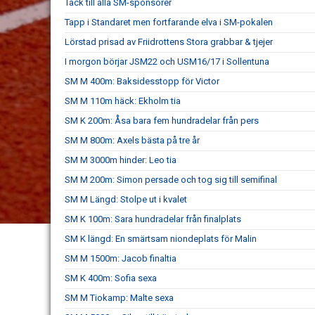
Tack till alla SM-sponsorer
Tapp i Standaret men fortfarande elva i SM-pokalen
Lörstad prisad av Friidrottens Stora grabbar & tjejer
I morgon börjar JSM22 och USM16/17 i Sollentuna
SM M 400m: Baksidesstopp för Victor
SM M 110m häck: Ekholm tia
SM K 200m: Åsa bara fem hundradelar från pers
SM M 800m: Axels bästa på tre år
SM M 3000m hinder: Leo tia
SM M 200m: Simon persade och tog sig till semifinal
SM M Längd: Stolpe ut i kvalet
SM K 100m: Sara hundradelar från finalplats
SM K längd: En smärtsam niondeplats för Malin
SM M 1500m: Jacob finaltia
SM K 400m: Sofia sexa
SM M Tiokamp: Malte sexa