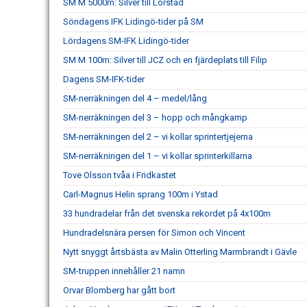
SM M 5000m: Silver till Lörstad
Söndagens IFK Lidingö-tider på SM
Lördagens SM-IFK Lidingö-tider
SM M 100m: Silver till JCZ och en fjärdeplats till Filip
Dagens SM-IFK-tider
SM-nerräkningen del 4 – medel/lång
SM-nerräkningen del 3 – hopp och mångkamp
SM-nerräkningen del 2 – vi kollar sprintertjejerna
SM-nerräkningen del 1 – vi kollar sprinterkillarna
Tove Olsson tvåa i Fridkastet
Carl-Magnus Helin sprang 100m i Ystad
33 hundradelar från det svenska rekordet på 4x100m
Hundradelsnära persen för Simon och Vincent
Nytt snyggt årtsbästa av Malin Otterling Marmbrandt i Gävle
SM-truppen innehåller 21 namn
Orvar Blomberg har gått bort