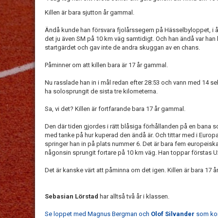
Killen är bara sjutton år gammal.
Ändå kunde han försvara fjolårssegern på Hässelbyloppet, i år
det ju även SM på 10 km väg samtidigt. Och han ändå var han 
startgärdet och gav inte de andra skuggan av en chans.
Påminner om att killen bara är 17 år gammal.
Nu rasslade han in i mål redan efter 28:53 och vann med 14 sek
ha solosprungit de sista tre kilometerna.
Sa, vi det? Killen är fortfarande bara 17 år gammal.
Den där tiden gjordes i rätt blåsiga förhållanden på en bana so
med tanke på hur kuperad den ändå är. Och tittar med i Europas
springer han in på plats nummer 6. Det är bara fem europeisk
någonsin sprungit fortare på 10 km väg. Han toppar förstas U2
Det är kanske värt att påminna om det igen. Killen är bara 17 
Sebasian Lörstad
har alltså två år i klassen.
Se loppet med Magnus Bergman och
Olof Silvander
som ko