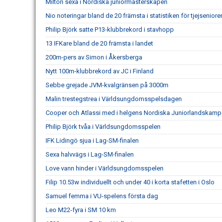
Milton sexa i Nordiska juniormästerskapen
Nio noteringar bland de 20 främsta i statistiken för tjejseniore
Philip Björk satte P13-klubbrekord i stavhopp
13 IFKare bland de 20 främsta i landet
200m-pers av Simon i Åkersberga
Nytt 100m-klubbrekord av JC i Finland
Sebbe grejade JVM-kvalgränsen på 3000m
Malin trestegstrea i Världsungdomsspelsdagen
Cooper och Atlassi med i helgens Nordiska Juniorlandskamp
Philip Björk tvåa i Världsungdomsspelen
IFK Lidingö sjua i Lag-SM-finalen
Sexa halvvägs i Lag-SM-finalen
Love vann hinder i Världsungdomsspelen
Filip 10.53w individuellt och under 40 i korta stafetten i Oslo
Samuel femma i VU-spelens första dag
Leo M22-fyra i SM 10 km