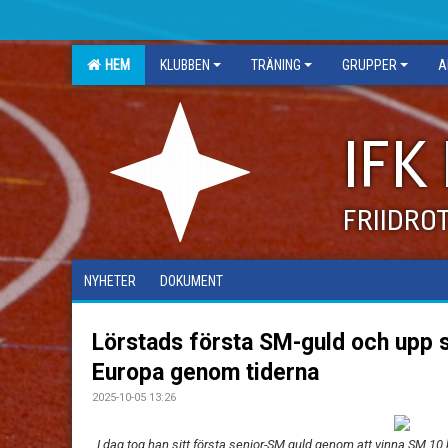
HEM
KLUBBEN
TRÄNING
GRUPPER
A
IFK
FRIIDRO
NYHETER
DOKUMENT
Lörstads första SM-guld och upp 
Europa genom tiderna
2025-10-05 13:26
I dag tog han sitt första senior-SM guld genom att vinna SM 10