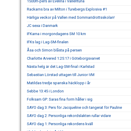
1500m-pers av Evelina i Vallentuna
Rackarns bra av Milton i Turebergs Explosiva #1
Härliga veckor på Vallen med Sommaridrottsskolan!
JC sexa i Danmark
IFKarna i morgondagens SM 10 km
IFKs lag i Lag-SM-finalen
Åsa och Simon blåsta på persen
Charlotte Arvered 1:25:17 i Göteborgsvarvet
Nästa helg är det Lag-SM-final i Karlstad
Sebastian Lörstad uttagen till Junior-VM
Matildas tredje spanska häcklopp i år
Sebbe 13:45 i London
Folksam GP: Saras fina form håller i sig
SAYO dag 3: Pers för Jacqueline och tangerat för Pauline
SAYO dag 2: Personliga rekordslakten rullar vidare
SAYO dag 1: Personliga rekordens kväll