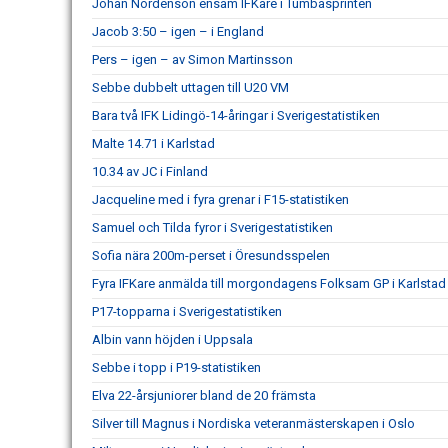
Johan Nordenson ensam IFKare i Tumbasprinten
Jacob 3:50 – igen – i England
Pers – igen – av Simon Martinsson
Sebbe dubbelt uttagen till U20 VM
Bara två IFK Lidingö-14-åringar i Sverigestatistiken
Malte 14.71 i Karlstad
10.34 av JC i Finland
Jacqueline med i fyra grenar i F15-statistiken
Samuel och Tilda fyror i Sverigestatistiken
Sofia nära 200m-perset i Öresundsspelen
Fyra IFKare anmälda till morgondagens Folksam GP i Karlstad
P17-topparna i Sverigestatistiken
Albin vann höjden i Uppsala
Sebbe i topp i P19-statistiken
Elva 22-årsjuniorer bland de 20 främsta
Silver till Magnus i Nordiska veteranmästerskapen i Oslo