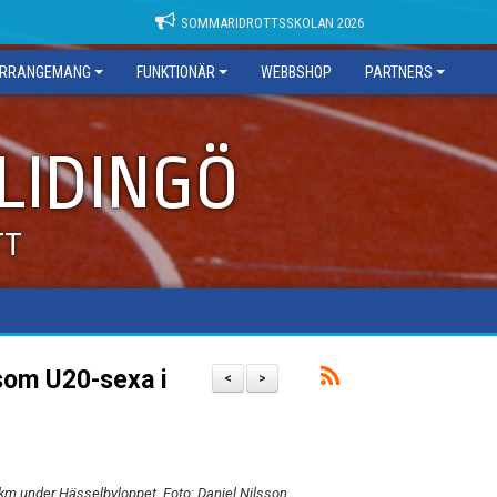
SOMMARIDROTTSSKOLAN 2026
RRANGEMANG
FUNKTIONÄR
WEBBSHOP
PARTNERS
 LIDINGÖ
TT
som U20-sexa i
<
>
 km under Hässelbyloppet. Foto: Daniel Nilsson