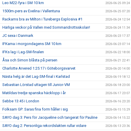
Leo M22-fyra i SM 10 km
2026-06-25 09:24
1500m-pers av Evelina i Vallentuna
2026-06-25 07:20
Rackarns bra av Milton i Turebergs Explosiva #1
2026-06-24 12:54
Härliga veckor på Vallen med Sommaridrottsskolan!
2026-06-24 11:34
JC sexa i Danmark
2026-06-23 17:37
IFKarna i morgondagens SM 10 km
2026-06-23 07:14
IFKs lag i Lag-SM-finalen
2026-06-22 18:00
Åsa och Simon blåsta på persen
2026-06-21 22:41
Charlotte Arvered 1:25:17 i Göteborgsvarvet
2026-06-20 14:00
Nästa helg är det Lag-SM-final i Karlstad
2026-06-19 18:12
Sebastian Lörstad uttagen till Junior-VM
2026-06-18 23:00
Matildas tredje spanska häcklopp i år
2026-06-17 23:07
Sebbe 13:45 i London
2026-06-16 23:20
Folksam GP: Saras fina form håller i sig
2026-06-15 15:29
SAYO dag 3: Pers för Jacqueline och tangerat för Pauline
2026-06-14 15:22
SAYO dag 2: Personliga rekordslakten rullar vidare
2026-06-13 23:36