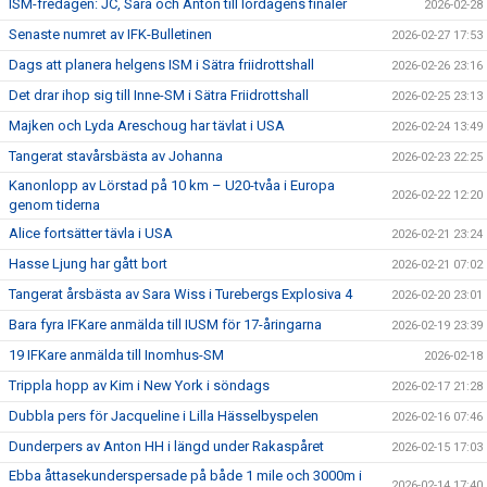
ISM-fredagen: JC, Sara och Anton till lördagens finaler
2026-02-28
Senaste numret av IFK-Bulletinen
2026-02-27 17:53
Dags att planera helgens ISM i Sätra friidrottshall
2026-02-26 23:16
Det drar ihop sig till Inne-SM i Sätra Friidrottshall
2026-02-25 23:13
Majken och Lyda Areschoug har tävlat i USA
2026-02-24 13:49
Tangerat stavårsbästa av Johanna
2026-02-23 22:25
Kanonlopp av Lörstad på 10 km – U20-tvåa i Europa
2026-02-22 12:20
genom tiderna
Alice fortsätter tävla i USA
2026-02-21 23:24
Hasse Ljung har gått bort
2026-02-21 07:02
Tangerat årsbästa av Sara Wiss i Turebergs Explosiva 4
2026-02-20 23:01
Bara fyra IFKare anmälda till IUSM för 17-åringarna
2026-02-19 23:39
19 IFKare anmälda till Inomhus-SM
2026-02-18
Trippla hopp av Kim i New York i söndags
2026-02-17 21:28
Dubbla pers för Jacqueline i Lilla Hässelbyspelen
2026-02-16 07:46
Dunderpers av Anton HH i längd under Rakaspåret
2026-02-15 17:03
Ebba åttasekunderspersade på både 1 mile och 3000m i
2026-02-14 17:40