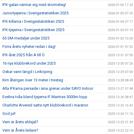
IFK-galan närmar sig med stormsteg!
2026-01-05 17:23
Juniortjejerna i Sverigestatistiken 2025
2026-01-05 07:25
IFK-killarna i Sverigestatistiken 2025
2026-01-04 07:17
IFK-tjejerna i Sverigestatistiken 2025
2026-01-03 07:19
65 SM-medaljer under 2025
2026-01-02 10:20
Förra årets nyheter redan i dag!
2026-01-01 07:52
IFK-året 2025 från A till Ö
2025-12-31 07:09
16 nya klubbrekord under 2025
2025-12-30 07:26
Oskar vann längd i Linköping
2025-12-29 07:00
Kim återigen över 13 meter i tresteg
2025-12-28 08:49
Alla IFKarna persade i sina grenar under SAYO Indoor
2025-12-27 07:48
Evelina tvåa bland tjejerna IF Mantras 5000m-lopp
2025-12-26 08:47
Charlotte Arvered satte nytt klubbrekord i maraton
2025-12-25 16:42
God jul!
2025-12-24 11:15
Vem är årets eldsjäl?
2025-12-23 21:39
Vem är Årets ledare?
2025-12-22 22:15