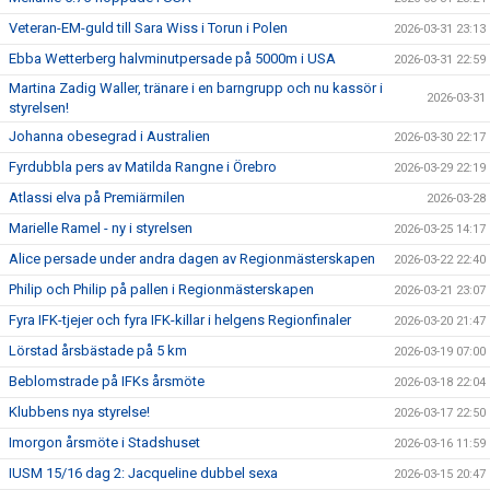
Veteran-EM-guld till Sara Wiss i Torun i Polen
2026-03-31 23:13
Ebba Wetterberg halvminutpersade på 5000m i USA
2026-03-31 22:59
Martina Zadig Waller, tränare i en barngrupp och nu kassör i
2026-03-31
styrelsen!
Johanna obesegrad i Australien
2026-03-30 22:17
Fyrdubbla pers av Matilda Rangne i Örebro
2026-03-29 22:19
Atlassi elva på Premiärmilen
2026-03-28
Marielle Ramel - ny i styrelsen
2026-03-25 14:17
Alice persade under andra dagen av Regionmästerskapen
2026-03-22 22:40
Philip och Philip på pallen i Regionmästerskapen
2026-03-21 23:07
Fyra IFK-tjejer och fyra IFK-killar i helgens Regionfinaler
2026-03-20 21:47
Lörstad årsbästade på 5 km
2026-03-19 07:00
Beblomstrade på IFKs årsmöte
2026-03-18 22:04
Klubbens nya styrelse!
2026-03-17 22:50
Imorgon årsmöte i Stadshuset
2026-03-16 11:59
IUSM 15/16 dag 2: Jacqueline dubbel sexa
2026-03-15 20:47