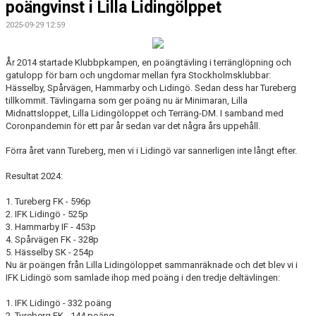
poängvinst i Lilla Lidingölppet
2025-09-29 12:59
År 2014 startade Klubbpkampen, en poängtävling i terränglöpning och
gatulopp för barn och ungdomar mellan fyra Stockholmsklubbar:
Hässelby, Spårvägen, Hammarby och Lidingö. Sedan dess har Tureberg
tillkommit. Tävlingarna som ger poäng nu är Minimaran, Lilla
Midnattsloppet, Lilla Lidingöloppet och Terräng-DM. I samband med
Coronpandemin för ett par år sedan var det några års uppehåll.
Förra året vann Tureberg, men vi i Lidingö var sannerligen inte långt efter.
Resultat 2024:
1. Tureberg FK - 596p
2. IFK Lidingö - 525p
3. Hammarby IF - 453p
4. Spårvägen FK - 328p
5. Hässelby SK - 254p
Nu är poängen från Lilla Lidingöloppet sammanräknade och det blev vi i
IFK Lidingö som samlade ihop med poäng i den tredje deltävlingen:
1. IFK Lidingö - 332 poäng
2. Tureberg FK - 144 poäng