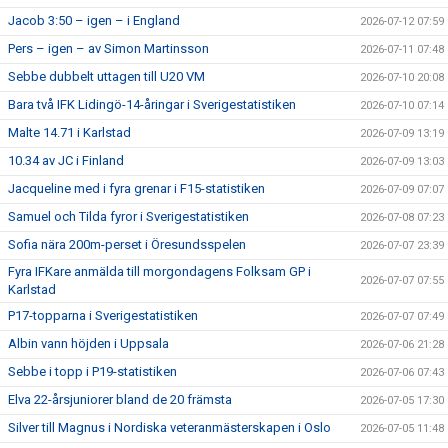
Jacob 3:50 – igen – i England
2026-07-12 07:59
Pers – igen – av Simon Martinsson
2026-07-11 07:48
Sebbe dubbelt uttagen till U20 VM
2026-07-10 20:08
Bara två IFK Lidingö-14-åringar i Sverigestatistiken
2026-07-10 07:14
Malte 14.71 i Karlstad
2026-07-09 13:19
10.34 av JC i Finland
2026-07-09 13:03
Jacqueline med i fyra grenar i F15-statistiken
2026-07-09 07:07
Samuel och Tilda fyror i Sverigestatistiken
2026-07-08 07:23
Sofia nära 200m-perset i Öresundsspelen
2026-07-07 23:39
Fyra IFKare anmälda till morgondagens Folksam GP i
2026-07-07 07:55
Karlstad
P17-topparna i Sverigestatistiken
2026-07-07 07:49
Albin vann höjden i Uppsala
2026-07-06 21:28
Sebbe i topp i P19-statistiken
2026-07-06 07:43
Elva 22-årsjuniorer bland de 20 främsta
2026-07-05 17:30
Silver till Magnus i Nordiska veteranmästerskapen i Oslo
2026-07-05 11:48