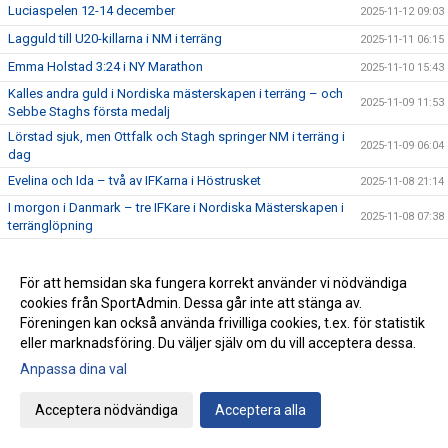
Luciaspelen 12-14 december
2025-11-12 09:03
Lagguld till U20-killarna i NM i terräng
2025-11-11 06:15
Emma Holstad 3:24 i NY Marathon
2025-11-10 15:43
Kalles andra guld i Nordiska mästerskapen i terräng – och
2025-11-09 11:53
Sebbe Staghs första medalj
Lörstad sjuk, men Ottfalk och Stagh springer NM i terräng i
2025-11-09 06:04
dag
Evelina och Ida – två av IFKarna i Höstrusket
2025-11-08 21:14
I morgon i Danmark – tre IFKare i Nordiska Mästerskapen i
2025-11-08 07:38
terränglöpning
Peter Woll fick Lasse Dahlstedts funktionärspris
2025-11-07 07:02
Save the date – IFK-galan byter datum till 23 januari
2025-11-06 07:21
För att hemsidan ska fungera korrekt använder vi nödvändiga
cookies från SportAdmin. Dessa går inte att stänga av.
17:25 av Alex von Heideken på 5000m
2025-11-05 22:37
Föreningen kan också använda frivilliga cookies, t.ex. för statistik
Så nära var det maximal Daniel-utdelning
2025-11-04 22:56
eller marknadsföring. Du väljer själv om du vill acceptera dessa.
Årets fjärde Bulle är ute nu
2025-11-03 07:22
Anpassa dina val
IFK tia i SM-pokalen
2025-11-02 23:22
Acceptera nödvändiga
Acceptera alla
Emma Holstad 1:35 på halvmaran
2025-11-01 22:35
Terräng-SM: 18 IFK Lidingö-lag i Mix-stafetten