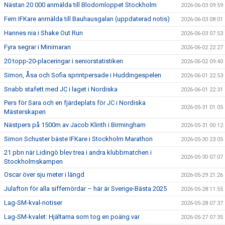
Nästan 20 000 anmälda till Blodomloppet Stockholm
2026-06-03 09:59
Fem IFKare anmälda till Bauhausgalan (uppdaterad notis)
2026-06-03 08:01
Hannes nia i Shake Out Run
2026-06-03 07:53
Fyra segrar i Minimaran
2026-06-02 22:27
20 topp-20-placeringar i seniorstatistiken
2026-06-02 09:40
Simon, Åsa och Sofia sprintpersade i Huddingespelen
2026-06-01 22:53
Snabb stafett med JC i laget i Nordiska
2026-06-01 22:31
Pers för Sara och en fjärdeplats för JC i Nordiska
2026-05-31 01:05
Mästerskapen
Nästpers på 1500m av Jacob Klinth i Birmingham
2026-05-31 00:12
Simon Schuster bäste IFKare i Stockholm Marathon
2026-05-30 23:05
21 pbn när Lidingö blev trea i andra klubbmatchen i
2026-05-30 07:07
Stockholmskampen
Oscar över sju meter i längd
2026-05-29 21:26
Julafton för alla siffernördar – här är Sverige-Bästa 2025
2026-05-28 11:55
Lag-SM-kval-notiser
2026-05-28 07:37
Lag-SM-kvalet: Hjältarna som tog en poäng var
2026-05-27 07:35