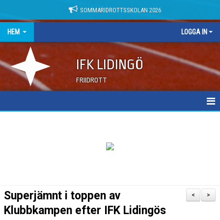
SOMMARIDROTTSSKOLAN 2026
HEM
LOGGA IN
IFK LIDINGÖ
FRIIDROTT
NYHETER
DOKUMENT
Superjämnt i toppen av
<
>
Klubbkampen efter IFK Lidingös