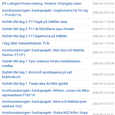
IFK Lidingös Power-ranking: Vinterns 10 tyngsta namn
2026-05-19 07:44
Inomhussäsongen i backspegeln: Ungdomarna tar för sig
2026-05-18 07:20
– P14 till F16
Stafett-SM dag 2: P17-laget på 3x800m sexa
2026-05-17 20:48
Stafett-SM dag 2: P17 4x100-killarna sjua i finalen
2026-05-17 20:32
Stafett-SM dag 2: F17-tjejerna tia på 3x800m
2026-05-17 20:22
I dag fyller Veteranklubben 75 år
2026-05-17 09:46
Inomhussäsongen i backspegeln: Alex fyra och Matilda
2026-05-17 07:04
femma i P17/F1
Stafett-SM dag 1: Fyra i tidernas första medeldistans-
2026-05-17 00:38
medley
Stafett-SM dag 1: Brons till sprinttjejerna på nytt
2026-05-16 22:54
klubbrekord
Stafett-SM dag 1: Tredje raka 4x100m-guldet
2026-05-16 22:34
Inomhussäsongen i backspegeln: William, Jonas och Alba
2026-05-16 07:00
representerar P19/F19
Inomhussäsongen i backspegeln: Alice och Matilda lyser
2026-05-15 07:57
starkast i K22
Inomhussäsongen i backspegeln: Starka M22-killar i hopp
2026-05-14 07:51