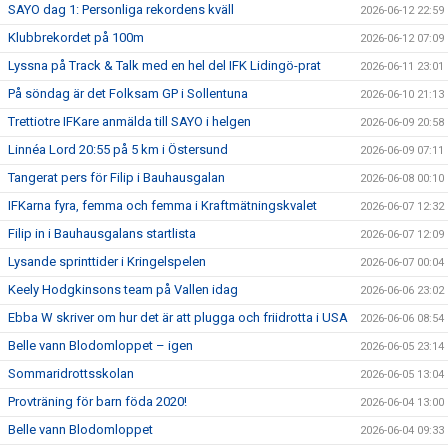
SAYO dag 1: Personliga rekordens kväll
2026-06-12 22:59
Klubbrekordet på 100m
2026-06-12 07:09
Lyssna på Track & Talk med en hel del IFK Lidingö-prat
2026-06-11 23:01
På söndag är det Folksam GP i Sollentuna
2026-06-10 21:13
Trettiotre IFKare anmälda till SAYO i helgen
2026-06-09 20:58
Linnéa Lord 20:55 på 5 km i Östersund
2026-06-09 07:11
Tangerat pers för Filip i Bauhausgalan
2026-06-08 00:10
IFKarna fyra, femma och femma i Kraftmätningskvalet
2026-06-07 12:32
Filip in i Bauhausgalans startlista
2026-06-07 12:09
Lysande sprinttider i Kringelspelen
2026-06-07 00:04
Keely Hodgkinsons team på Vallen idag
2026-06-06 23:02
Ebba W skriver om hur det är att plugga och friidrotta i USA
2026-06-06 08:54
Belle vann Blodomloppet – igen
2026-06-05 23:14
Sommaridrottsskolan
2026-06-05 13:04
Provträning för barn föda 2020!
2026-06-04 13:00
Belle vann Blodomloppet
2026-06-04 09:33