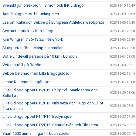
Svenskt juniorrekord till Simon och IFK Lidingö
2025-12-10 13:49
Anmälningsrekord i Luciaspelen
2025-12-09 09:09
Läs om Kalle och Sebbe på European Athletics webbplats
2025-12-08 12:45
Sex meter prick av Kim i längd
2025-12-07 23:58
Kim Wingren 7.36/13.22 i New York
2025-12-06 23:49
Slutspurten för Luciaspelsanmälan
2025-12-05 18:50
Sofie Lindevall persade på 10 km i London
2025-12-04 08:08
Veteranträff på Bosön
2025-12-03 08:21
Sebbe belönad med Lilla Bragdguldet
2025-12-02 15:14
Janne Karlsson har gått bort
2025-12-01 19:08
Lilla Lidingöloppet P12/F12: Philip två, Matilda trea och
2025-11-29 08:00
Belle fyra
Lilla Lidingöloppet P13/F13: Nils sexa och Hugo och Elliot
2025-11-28 08:31
åtta och nia
Lilla Lidingöloppet P14/F14: Evelyn sjua!
2025-11-27 07:29
Lilla Lidingöloppet P15/F15: Samuel tvåa och Tilda trea
2025-11-26 08:27
Snart 1500 anmälningar till Luciaspelen
2025-11-25 22:19