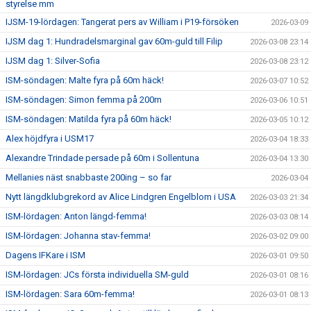
styrelse mm
IJSM-19-lördagen: Tangerat pers av William i P19-försöken
2026-03-09
IJSM dag 1: Hundradelsmarginal gav 60m-guld till Filip
2026-03-08 23:14
IJSM dag 1: Silver-Sofia
2026-03-08 23:12
ISM-söndagen: Malte fyra på 60m häck!
2026-03-07 10:52
ISM-söndagen: Simon femma på 200m
2026-03-06 10:51
ISM-söndagen: Matilda fyra på 60m häck!
2026-03-05 10:12
Alex höjdfyra i USM17
2026-03-04 18:33
Alexandre Trindade persade på 60m i Sollentuna
2026-03-04 13:30
Mellanies näst snabbaste 200ing – so far
2026-03-04
Nytt längdklubgrekord av Alice Lindgren Engelblom i USA
2026-03-03 21:34
ISM-lördagen: Anton längd-femma!
2026-03-03 08:14
ISM-lördagen: Johanna stav-femma!
2026-03-02 09:00
Dagens IFKare i ISM
2026-03-01 09:50
ISM-lördagen: JCs första individuella SM-guld
2026-03-01 08:16
ISM-lördagen: Sara 60m-femma!
2026-03-01 08:13