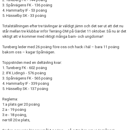
3. Spårvägens FK - 136 poäng
4. Hammarby IF - 53 poäng
5. Hässelby SK - 33 poäng
Totalställningen efter tre tävlingar är väldigt jämn och det ser ut att det nu
står mellan tre klubbar inför Terräng-DM på Gärdet 11 oktober. Så nu är det
viktigt att vi kommer med riktigt många barn- och ungdomar!
Tureberg leder med 26 poäng före oss och hack i häl – bara 11 poäng
bakom oss – kagar Spårvägen.
Toppstriden med en deltävling kvar:
1. Tureberg FK - 602 poäng
2. IFK Lidingö - 576 poäng
3. Spårvägens FK - 565 poäng
4. Hammarby IF - 339 poäng
5. Hässelby SK - 137 poäng
Reglerna:
1:a plats ger 20 poäng
2:a - 19 poäng
3:e - 18 poäng,
ner till 20:e plats,