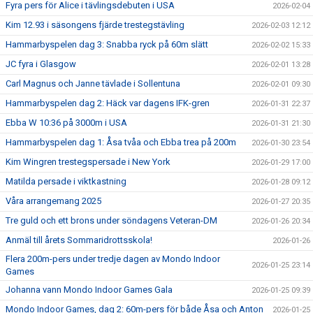
Fyra pers för Alice i tävlingsdebuten i USA
2026-02-04
Kim 12.93 i säsongens fjärde trestegstävling
2026-02-03 12:12
Hammarbyspelen dag 3: Snabba ryck på 60m slätt
2026-02-02 15:33
JC fyra i Glasgow
2026-02-01 13:28
Carl Magnus och Janne tävlade i Sollentuna
2026-02-01 09:30
Hammarbyspelen dag 2: Häck var dagens IFK-gren
2026-01-31 22:37
Ebba W 10:36 på 3000m i USA
2026-01-31 21:30
Hammarbyspelen dag 1: Åsa tvåa och Ebba trea på 200m
2026-01-30 23:54
Kim Wingren trestegspersade i New York
2026-01-29 17:00
Matilda persade i viktkastning
2026-01-28 09:12
Våra arrangemang 2025
2026-01-27 20:35
Tre guld och ett brons under söndagens Veteran-DM
2026-01-26 20:34
Anmäl till årets Sommaridrottsskola!
2026-01-26
Flera 200m-pers under tredje dagen av Mondo Indoor
2026-01-25 23:14
Games
Johanna vann Mondo Indoor Games Gala
2026-01-25 09:39
Mondo Indoor Games, dag 2: 60m-pers för både Åsa och Anton
2026-01-25