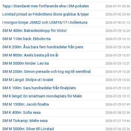
Tapp i Standaret men fortfarande elva i SM-pokalen
2026-07-31 00:36
Lörstad prisad av Friidrottens Stora grabbar & tjejer
2026-07-30 23:40
I morgon börjar JSM22 och USM16/17 i Sollentuna
2026-07-30 01:13
SM M 400m: Baksidesstopp för Victor
2026-07-29 16:24
SM M 110m häck: Ekholm tia
2026-07-29 16:15
SM K 200m: Åsa bara fem hundradelar från pers
2026-07-29 16:04
SM M 800m: Axels bästa på tre år
2026-07-29 15:57
SM M 3000m hinder: Leo tia
2026-07-29 15:21
SM M 200m: Simon persade och tog sig till semifinal
2026-07-29 15:20
SM M Längd: Stolpe ut i kvalet
2026-07-29 14:55
SM K 100m: Sara hundradelar från finalplats
2026-07-29 10:22
SM K längd: En smärtsam niondeplats för Malin
2026-07-29 10:12
SM M 1500m: Jacob finaltia
2026-07-29 07:49
SM K 400m: Sofia sexa
2026-07-28 22:34
SM M Tiokamp: Malte sexa
2026-07-27 19:44
SM M 5000m: Silver till Lörstad
2026-07-26 22:26