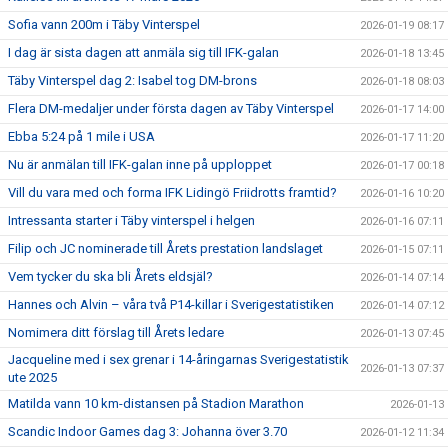
Sofia vann 200m i Täby Vinterspel
2026-01-19 08:17
I dag är sista dagen att anmäla sig till IFK-galan
2026-01-18 13:45
Täby Vinterspel dag 2: Isabel tog DM-brons
2026-01-18 08:03
Flera DM-medaljer under första dagen av Täby Vinterspel
2026-01-17 14:00
Ebba 5:24 på 1 mile i USA
2026-01-17 11:20
Nu är anmälan till IFK-galan inne på upploppet
2026-01-17 00:18
Vill du vara med och forma IFK Lidingö Friidrotts framtid?
2026-01-16 10:20
Intressanta starter i Täby vinterspel i helgen
2026-01-16 07:11
Filip och JC nominerade till Årets prestation landslaget
2026-01-15 07:11
Vem tycker du ska bli Årets eldsjäl?
2026-01-14 07:14
Hannes och Alvin – våra två P14-killar i Sverigestatistiken
2026-01-14 07:12
Nomimera ditt förslag till Årets ledare
2026-01-13 07:45
Jacqueline med i sex grenar i 14-åringarnas Sverigestatistik
2026-01-13 07:37
ute 2025
Matilda vann 10 km-distansen på Stadion Marathon
2026-01-13
Scandic Indoor Games dag 3: Johanna över 3.70
2026-01-12 11:34