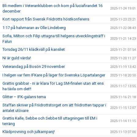
Bli medlem i Veteranklubben och kom på luciafirandet 16
2025-11-24 19:01
december
Kort rapport från Svensk Friidrotts höstkonferens
2025-11-23 23:21
1:17 på halvmaran av Olle Lindeberg
2025-11-22 08:43
Sofia, Milton och Filip uttagna till helgens utvecklingsträff i
2025-11-21 14:23
Falun
Torsdag 26/11 klädkväll på kansliet
2025-11-21 07:54
Ni är guld värda!
2025-11-20 11:27
Veterandag på Bosön 29 november
2025-11-19 13:42
I helgen var fem IFKare på läger för Svenska Löpartalanger
2025-11-18 20:50
Grattis grabbar - ni är klara för Lag SM-finalen utan att ens
2025-11-17 13:55
ha tävla om det!!
Glitter – IFK-galans tema
2025-11-16 21:18
Staffan skriver på Friidrottstorget om att friidrotten tappar i
2025-11-15 12:07
antalet utövare
Grattis Kalle, Sebbe och Sebbe till uttagningen till EM i
2025-11-14 11:15
terräng
Klädprovning och julkampanj!
2025-11-13 07:00