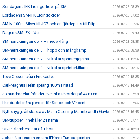
Söndagens IFK Lidingö-tider på SM
2026-07-26 08:39
Lördagens SM-IFK Lidingö-tider
2026-07-25 07:02
SM M 100m: Silver till JCZ och en fjärdeplats till Filip
2026-07-25 01:34
Dagens SM-IFK-tider
2026-07-24 09:40
SM-nerräkningen del 4 – medel/lång
2026-07-23 08:35
SM-nerräkningen del 3 – hopp och mångkamp
2026-07-22 08:38
SM-nerräkningen del 2 – vi kollar sprintertjejerna
2026-07-21 12:54
SM-nerräkningen del 1 – vi kollar sprinterkillarna
2026-07-20 20:15
Tove Olsson tvåa i Fridkastet
2026-07-19 18:35
Carl-Magnus Helin sprang 100m i Ystad
2026-07-18 14:49
33 hundradelar från det svenska rekordet på 4x100m
2026-07-17 07:58
Hundradelsnära persen för Simon och Vincent
2026-07-16 07:56
Nytt snyggt årtsbästa av Malin Otterling Marmbrandt i Gävle
2026-07-15 16:45
SM-truppen innehåller 21 namn
2026-07-15 07:11
Orvar Blomberg har gått bort
2026-07-14 18:20
Johan Nordenson ensam IFKare i Tumbasprinten
2026-07-13 07:17