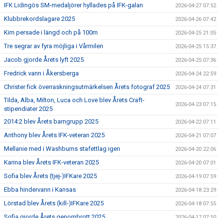
IFK Lidingös SM-medaljörer hyllades på IFK-galan
2026-04-27 07:52
Klubbrekordslagare 2025
2026-04-26 07:42
Kim persade i längd och på 100m
2026-04-25 21:05
Tre segrar av fyra möjliga i Vårmilen
2026-04-25 15:37
Jacob gjorde Årets lyft 2025
2026-04-25 07:36
Fredrick vann i Åkersberga
2026-04-24 22:59
Christer fick överraskningsutmärkelsen Årets fotograf 2025
2026-04-24 07:31
Tilda, Alba, Milton, Luca och Love blev Årets Craft-
2026-04-23 07:15
stipendiater 2025
2014:2 blev Årets barngrupp 2025
2026-04-22 07:11
Anthony blev Årets IFK-veteran 2025
2026-04-21 07:07
Mellanie med i Washburns stafettlag igen
2026-04-20 22:06
Karina blev Årets IFK-veteran 2025
2026-04-20 07:01
Sofia blev Årets (tjej-)IFKare 2025
2026-04-19 07:59
Ebba hindervann i Kansas
2026-04-18 23:29
Lörstad blev Årets (kill-)IFKare 2025
2026-04-18 07:55
Sofia gjorde Årets genombrott 2025
2026-04-17 07:50