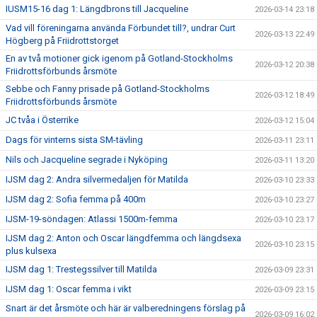
IUSM15-16 dag 1: Längdbrons till Jacqueline
2026-03-14 23:18
Vad vill föreningarna använda Förbundet till?, undrar Curt
2026-03-13 22:49
Högberg på Friidrottstorget
En av två motioner gick igenom på Gotland-Stockholms
2026-03-12 20:38
Friidrottsförbunds årsmöte
Sebbe och Fanny prisade på Gotland-Stockholms
2026-03-12 18:49
Friidrottsförbunds årsmöte
JC tvåa i Österrike
2026-03-12 15:04
Dags för vinterns sista SM-tävling
2026-03-11 23:11
Nils och Jacqueline segrade i Nyköping
2026-03-11 13:20
IJSM dag 2: Andra silvermedaljen för Matilda
2026-03-10 23:33
IJSM dag 2: Sofia femma på 400m
2026-03-10 23:27
IJSM-19-söndagen: Atlassi 1500m-femma
2026-03-10 23:17
IJSM dag 2: Anton och Oscar längdfemma och längdsexa
2026-03-10 23:15
plus kulsexa
IJSM dag 1: Trestegssilver till Matilda
2026-03-09 23:31
IJSM dag 1: Oscar femma i vikt
2026-03-09 23:15
Snart är det årsmöte och här är valberedningens förslag på
2026-03-09 16:02