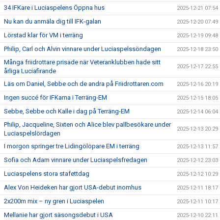
34 IFKare i Luciaspelens Öppna hus
2025-12-21 07:54
Nu kan du anmäla dig till IFK-galan
2025-12-20 07:49
Lörstad klar för VM i terräng
2025-12-19 09:48
Philip, Carl och Alvin vinnare under Luciaspelssöndagen
2025-12-18 23:50
Många friidrottare prisade när Veteranklubben hade sitt
2025-12-17 22:55
årliga Luciafirande
Läs om Daniel, Sebbe och de andra på Friidrottaren.com
2025-12-16 20:19
Ingen succé för IFKarna i Terräng-EM
2025-12-15 18:05
Sebbe, Sebbe och Kalle i dag på Terräng-EM
2025-12-14 06:04
Philip, Jacqueline, Sixten och Alice blev pallbesökare under
2025-12-13 20:29
Luciaspelslördagen
I morgon springer tre Lidingölöpare EM i terräng
2025-12-13 11:57
Sofia och Adam vinnare under Luciaspelsfredagen
2025-12-12 23:03
Luciaspelens stora stafettdag
2025-12-12 10:29
Alex Von Heideken har gjort USA-debut inomhus
2025-12-11 18:17
2x200m mix – ny gren i Luciaspelen
2025-12-11 10:17
Mellanie har gjort säsongsdebut i USA
2025-12-10 22:11