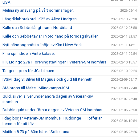
USA
Melina ny ansvarig på vårt sommarläger!
2026-02-14
Längdklubbrekord i K22 av Alice Lindgren
2026-02-13 23:20
Kalle och Sebbe långt fram i Nordirland
2026-02-12 23:58
Kalle och Sebbe tävlar i Nordirland på torsdagskvällen
2026-02-11 21:57
Nytt säsoongsbästa i höjd av Kim i New York.
2026-02-11 14:21
Fina sprinttider i Vinterkalaset
2026-02-11 09:54
IFK Lidingö 27a i Föreningstävlingen i Veteran-SM inomhus
2026-02-10 13:57
Tangerat pers för JC i Litauen
2026-02-10 09:24
IVSM, dag 3: Silver till Magnus och guld till Kenneth
2026-02-09 09:17
SM-brons till Malte i Mångkamps-ISM
2026-02-08 22:40
Guld, silver, silver under andra dagen av Veteran-SM
2026-02-07 23:48
inomhus
Dubbla guld under första dagen av Veteran-SM inomhus
2026-02-06 23:50
I dag börjar Veteran-SM inomhus i Huddinge – Hoffer är
2026-02-06 10:54
hemma för att tävla!
Matilda 8.73 på 60m häck i Sollentuna
2026-02-05 23:26