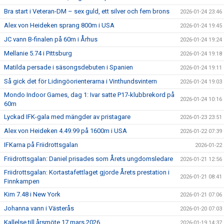
Bra start i Veteran-DM – sex guld, ett silver och fem brons
2026-01-24 23:46
Alex von Heideken sprang 800m i USA
2026-01-24 19:45
JC vann B-finalen på 60m i Århus
2026-01-24 19:24
Mellanie 5.74 i Pittsburg
2026-01-24 19:18
Matilda persade i säsongsdebuten i Spanien
2026-01-24 19:11
Så gick det för Lidingöorienterarna i Vinthundsvintern
2026-01-24 19:03
Mondo Indoor Games, dag 1: Ivar satte P17-klubbrekord på
2026-01-24 10:16
60m
Lyckad IFK-gala med mängder av pristagare
2026-01-23 23:51
Alex von Heideken 4.49.99 på 1600m i USA
2026-01-22 07:39
IFKarna på Friidrottsgalan
2026-01-22
Friidrottsgalan: Daniel prisades som Årets ungdomsledare
2026-01-21 12:56
Friidrottsgalan: Kortastafettlaget gjorde Årets prestation i
2026-01-21 08:41
Finnkampen
Kim 7.48 i New York
2026-01-21 07:06
Johanna vann i Västerås
2026-01-20 07:03
Kallelse till årsmöte 17 mars 2026
2026-01-19 14:37