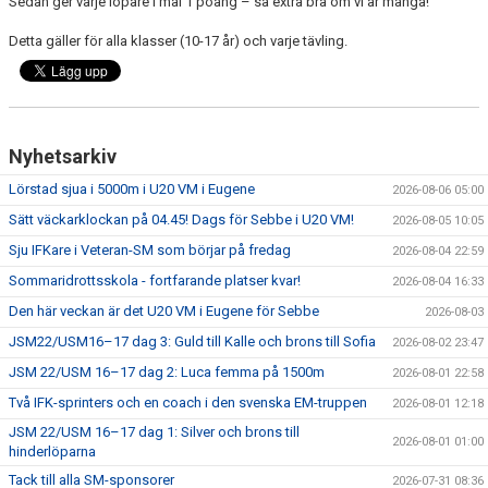
Sedan ger varje löpare i mål 1 poäng – så extra bra om vi är många!
Detta gäller för alla klasser (10-17 år) och varje tävling.
Nyhetsarkiv
Lörstad sjua i 5000m i U20 VM i Eugene
2026-08-06 05:00
Sätt väckarklockan på 04.45! Dags för Sebbe i U20 VM!
2026-08-05 10:05
Sju IFKare i Veteran-SM som börjar på fredag
2026-08-04 22:59
Sommaridrottsskola - fortfarande platser kvar!
2026-08-04 16:33
Den här veckan är det U20 VM i Eugene för Sebbe
2026-08-03
JSM22/USM16–17 dag 3: Guld till Kalle och brons till Sofia
2026-08-02 23:47
JSM 22/USM 16–17 dag 2: Luca femma på 1500m
2026-08-01 22:58
Två IFK-sprinters och en coach i den svenska EM-truppen
2026-08-01 12:18
JSM 22/USM 16–17 dag 1: Silver och brons till
2026-08-01 01:00
hinderlöparna
Tack till alla SM-sponsorer
2026-07-31 08:36