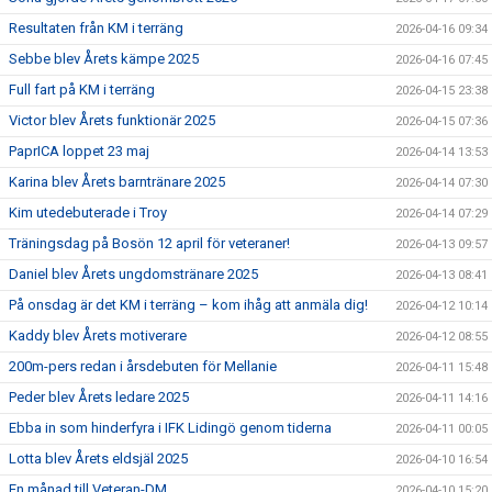
Resultaten från KM i terräng
2026-04-16 09:34
Sebbe blev Årets kämpe 2025
2026-04-16 07:45
Full fart på KM i terräng
2026-04-15 23:38
Victor blev Årets funktionär 2025
2026-04-15 07:36
PaprICA loppet 23 maj
2026-04-14 13:53
Karina blev Årets barntränare 2025
2026-04-14 07:30
Kim utedebuterade i Troy
2026-04-14 07:29
Träningsdag på Bosön 12 april för veteraner!
2026-04-13 09:57
Daniel blev Årets ungdomstränare 2025
2026-04-13 08:41
På onsdag är det KM i terräng – kom ihåg att anmäla dig!
2026-04-12 10:14
Kaddy blev Årets motiverare
2026-04-12 08:55
200m-pers redan i årsdebuten för Mellanie
2026-04-11 15:48
Peder blev Årets ledare 2025
2026-04-11 14:16
Ebba in som hinderfyra i IFK Lidingö genom tiderna
2026-04-11 00:05
Lotta blev Årets eldsjäl 2025
2026-04-10 16:54
En månad till Veteran-DM
2026-04-10 15:20