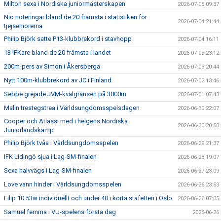
Milton sexa i Nordiska juniormästerskapen
2026-07-05 09:37
Nio noteringar bland de 20 främsta i statistiken för
2026-07-04 21:44
tjejseniorerna
Philip Björk satte P13-klubbrekord i stavhopp
2026-07-04 16:11
13 IFKare bland de 20 främsta i landet
2026-07-03 23:12
200m-pers av Simon i Åkersberga
2026-07-03 20:44
Nytt 100m-klubbrekord av JC i Finland
2026-07-02 13:46
Sebbe grejade JVM-kvalgränsen på 3000m
2026-07-01 07:43
Malin trestegstrea i Världsungdomsspelsdagen
2026-06-30 22:07
Cooper och Atlassi med i helgens Nordiska
2026-06-30 20:50
Juniorlandskamp
Philip Björk tvåa i Världsungdomsspelen
2026-06-29 21:37
IFK Lidingö sjua i Lag-SM-finalen
2026-06-28 19:07
Sexa halvvägs i Lag-SM-finalen
2026-06-27 23:09
Love vann hinder i Världsungdomsspelen
2026-06-26 23:53
Filip 10.53w individuellt och under 40 i korta stafetten i Oslo
2026-06-26 07:05
Samuel femma i VU-spelens första dag
2026-06-26