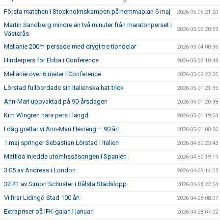
Första matchen i Stockholmskampen på hemmaplan 6 maj
2026-05-05 21:20
Martin Sandberg mindre än två minuter från maratonperset i
2026-05-05 20:59
Västerås
Mellanie 200m-persade med drygt tre tiondelar
2026-05-04 00:36
Hinderpers för Ebba i Conference
2026-05-03 10:48
Mellanie över 6 meter i Conference
2026-05-02 23:25
Lörstad fullbordade sin italienska hat-trick
2026-05-01 21:35
Ann-Mari uppvaktad på 90-årsdagen
2026-05-01 20:38
Kim Wingren nära pers i längd
2026-05-01 19:24
I dag grattar vi Ann-Mari Hevreng – 90 år!
2026-05-01 08:26
1 maj springer Sebastian Lörstad i Italien
2026-04-30 23:43
Matlida inledde utomhssäsongen i Spanien
2026-04-30 19:19
3:05 av Andreas i London
2026-04-29 14:02
32:41 av Simon Schuster i Bålsta Stadslopp
2026-04-28 22:54
Vi firar Lidingö Stad 100 år!
2026-04-28 08:07
Extrapriser på IFK-galan i januari
2026-04-28 07:02