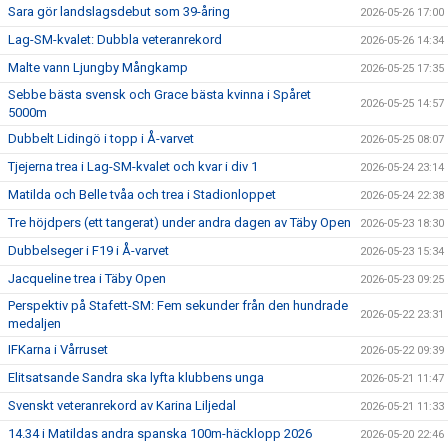
Sara gör landslagsdebut som 39-åring
2026-05-26 17:00
Lag-SM-kvalet: Dubbla veteranrekord
2026-05-26 14:34
Malte vann Ljungby Mångkamp
2026-05-25 17:35
Sebbe bästa svensk och Grace bästa kvinna i Spåret
2026-05-25 14:57
5000m
Dubbelt Lidingö i topp i Å-varvet
2026-05-25 08:07
Tjejerna trea i Lag-SM-kvalet och kvar i div 1
2026-05-24 23:14
Matilda och Belle tvåa och trea i Stadionloppet
2026-05-24 22:38
Tre höjdpers (ett tangerat) under andra dagen av Täby Open
2026-05-23 18:30
Dubbelseger i F19 i Å-varvet
2026-05-23 15:34
Jacqueline trea i Täby Open
2026-05-23 09:25
Perspektiv på Stafett-SM: Fem sekunder från den hundrade
2026-05-22 23:31
medaljen
IFKarna i Vårruset
2026-05-22 09:39
Elitsatsande Sandra ska lyfta klubbens unga
2026-05-21 11:47
Svenskt veteranrekord av Karina Liljedal
2026-05-21 11:33
14.34 i Matildas andra spanska 100m-häcklopp 2026
2026-05-20 22:46