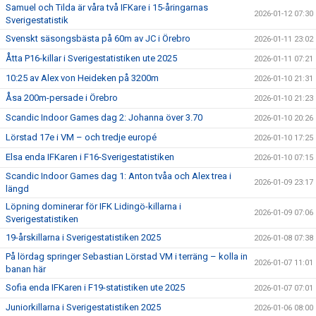
Samuel och Tilda är våra två IFKare i 15-åringarnas
2026-01-12 07:30
Sverigestatistik
Svenskt säsongsbästa på 60m av JC i Örebro
2026-01-11 23:02
Åtta P16-killar i Sverigestatistiken ute 2025
2026-01-11 07:21
10:25 av Alex von Heideken på 3200m
2026-01-10 21:31
Åsa 200m-persade i Örebro
2026-01-10 21:23
Scandic Indoor Games dag 2: Johanna över 3.70
2026-01-10 20:26
Lörstad 17e i VM – och tredje europé
2026-01-10 17:25
Elsa enda IFKaren i F16-Sverigestatistiken
2026-01-10 07:15
Scandic Indoor Games dag 1: Anton tvåa och Alex trea i
2026-01-09 23:17
längd
Löpning dominerar för IFK Lidingö-killarna i
2026-01-09 07:06
Sverigestatistiken
19-årskillarna i Sverigestatistiken 2025
2026-01-08 07:38
På lördag springer Sebastian Lörstad VM i terräng – kolla in
2026-01-07 11:01
banan här
Sofia enda IFKaren i F19-statistiken ute 2025
2026-01-07 07:01
Juniorkillarna i Sverigestatistiken 2025
2026-01-06 08:00