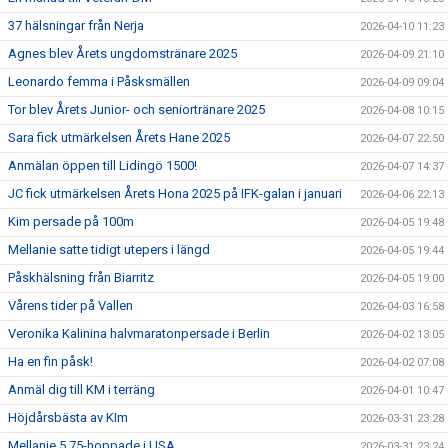
37 hälsningar från Nerja
2026-04-10 11:23
Agnes blev Årets ungdomstränare 2025
2026-04-09 21:10
Leonardo femma i Påsksmällen
2026-04-09 09:04
Tor blev Årets Junior- och seniortränare 2025
2026-04-08 10:15
Sara fick utmärkelsen Årets Hane 2025
2026-04-07 22:50
Anmälan öppen till Lidingö 1500!
2026-04-07 14:37
JC fick utmärkelsen Årets Hona 2025 på IFK-galan i januari
2026-04-06 22:13
Kim persade på 100m
2026-04-05 19:48
Mellanie satte tidigt utepers i längd
2026-04-05 19:44
Påskhälsning från Biarritz
2026-04-05 19:00
Vårens tider på Vallen
2026-04-03 16:58
Veronika Kalinina halvmaratonpersade i Berlin
2026-04-02 13:05
Ha en fin påsk!
2026-04-02 07:08
Anmäl dig till KM i terräng
2026-04-01 10:47
Höjdårsbästa av KIm
2026-03-31 23:28
Mellanie 5.75-hoppade i USA
2026-03-31 23:24