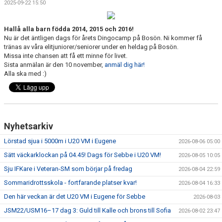
2025-09-22 15:50
Hallå alla barn födda 2014, 2015 och 2016!
Nu är det äntligen dags för årets Dingocamp på Bosön. Ni kommer få
tränas av våra elitjuniorer/seniorer under en heldag på Bosön.
Missa inte chansen att få ett minne för livet.
Sista anmälan är den 10 november,
anmäl dig här!
Alla ska med :)
Nyhetsarkiv
Lörstad sjua i 5000m i U20 VM i Eugene
2026-08-06 05:00
Sätt väckarklockan på 04.45! Dags för Sebbe i U20 VM!
2026-08-05 10:05
Sju IFKare i Veteran-SM som börjar på fredag
2026-08-04 22:59
Sommaridrottsskola - fortfarande platser kvar!
2026-08-04 16:33
Den här veckan är det U20 VM i Eugene för Sebbe
2026-08-03
JSM22/USM16–17 dag 3: Guld till Kalle och brons till Sofia
2026-08-02 23:47