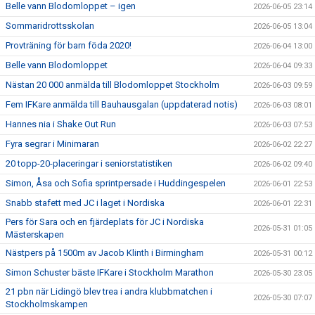
Belle vann Blodomloppet – igen
2026-06-05 23:14
Sommaridrottsskolan
2026-06-05 13:04
Provträning för barn föda 2020!
2026-06-04 13:00
Belle vann Blodomloppet
2026-06-04 09:33
Nästan 20 000 anmälda till Blodomloppet Stockholm
2026-06-03 09:59
Fem IFKare anmälda till Bauhausgalan (uppdaterad notis)
2026-06-03 08:01
Hannes nia i Shake Out Run
2026-06-03 07:53
Fyra segrar i Minimaran
2026-06-02 22:27
20 topp-20-placeringar i seniorstatistiken
2026-06-02 09:40
Simon, Åsa och Sofia sprintpersade i Huddingespelen
2026-06-01 22:53
Snabb stafett med JC i laget i Nordiska
2026-06-01 22:31
Pers för Sara och en fjärdeplats för JC i Nordiska
2026-05-31 01:05
Mästerskapen
Nästpers på 1500m av Jacob Klinth i Birmingham
2026-05-31 00:12
Simon Schuster bäste IFKare i Stockholm Marathon
2026-05-30 23:05
21 pbn när Lidingö blev trea i andra klubbmatchen i
2026-05-30 07:07
Stockholmskampen