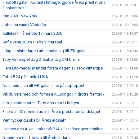
Friidrottsgalan: Kortastafettlaget gjorde Årets prestation i
2026-01-21 08:41
Finnkampen
Kim 7.48 i New York
2026-01-21 07:06
Johanna vann i Västerås
2026-01-20 07:03
Kallelse till årsmöte 17 mars 2026
2026-01-19 14:37
Sofia vann 200m i Täby Vinterspel
2026-01-19 08:17
I dag är sista dagen att anmäla sig till IFK-galan
2026-01-18 13:45
Täby Vinterspel dag 2: Isabel tog DM-brons
2026-01-18 08:03
Flera DM-medaljer under första dagen av Täby Vinterspel
2026-01-17 14:00
Ebba 5:24 på 1 mile i USA
2026-01-17 11:20
Nu är anmälan till IFK-galan inne på upploppet
2026-01-17 00:18
Vill du vara med och forma IFK Lidingö Friidrotts framtid?
2026-01-16 10:20
Intressanta starter i Täby vinterspel i helgen
2026-01-16 07:11
Filip och JC nominerade till Årets prestation landslaget
2026-01-15 07:11
Vem tycker du ska bli Årets eldsjäl?
2026-01-14 07:14
Hannes och Alvin – våra två P14-killar i Sverigestatistiken
2026-01-14 07:12
Nomimera ditt förslag till Årets ledare
2026-01-13 07:45