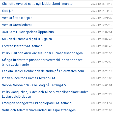
Charlotte Arvered satte nytt klubbrekord i maraton
2025-12-25 16:42
God jul!
2025-12-24 11:15
Vem är årets eldsjäl?
2025-12-23 21:39
Vem är Årets ledare?
2025-12-22 22:15
34 IFKare i Luciaspelens Öppna hus
2025-12-21 07:54
Nu kan du anmäla dig till IFK-galan
2025-12-20 07:49
Lörstad klar för VM i terräng
2025-12-19 09:48
Philip, Carl och Alvin vinnare under Luciaspelssöndagen
2025-12-18 23:50
Många friidrottare prisade när Veteranklubben hade sitt
2025-12-17 22:55
årliga Luciafirande
Läs om Daniel, Sebbe och de andra på Friidrottaren.com
2025-12-16 20:19
Ingen succé för IFKarna i Terräng-EM
2025-12-15 18:05
Sebbe, Sebbe och Kalle i dag på Terräng-EM
2025-12-14 06:04
Philip, Jacqueline, Sixten och Alice blev pallbesökare under
2025-12-13 20:29
Luciaspelslördagen
I morgon springer tre Lidingölöpare EM i terräng
2025-12-13 11:57
Sofia och Adam vinnare under Luciaspelsfredagen
2025-12-12 23:03