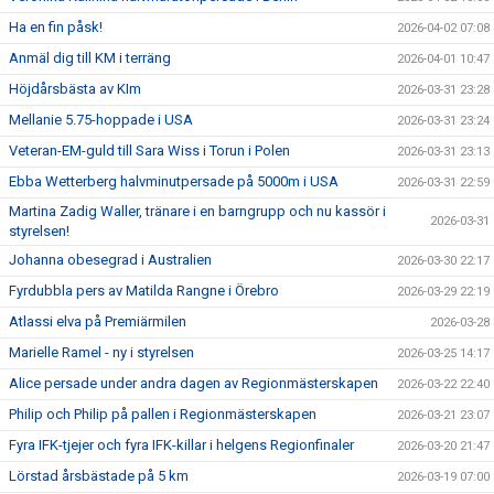
Ha en fin påsk!
2026-04-02 07:08
Anmäl dig till KM i terräng
2026-04-01 10:47
Höjdårsbästa av KIm
2026-03-31 23:28
Mellanie 5.75-hoppade i USA
2026-03-31 23:24
Veteran-EM-guld till Sara Wiss i Torun i Polen
2026-03-31 23:13
Ebba Wetterberg halvminutpersade på 5000m i USA
2026-03-31 22:59
Martina Zadig Waller, tränare i en barngrupp och nu kassör i
2026-03-31
styrelsen!
Johanna obesegrad i Australien
2026-03-30 22:17
Fyrdubbla pers av Matilda Rangne i Örebro
2026-03-29 22:19
Atlassi elva på Premiärmilen
2026-03-28
Marielle Ramel - ny i styrelsen
2026-03-25 14:17
Alice persade under andra dagen av Regionmästerskapen
2026-03-22 22:40
Philip och Philip på pallen i Regionmästerskapen
2026-03-21 23:07
Fyra IFK-tjejer och fyra IFK-killar i helgens Regionfinaler
2026-03-20 21:47
Lörstad årsbästade på 5 km
2026-03-19 07:00