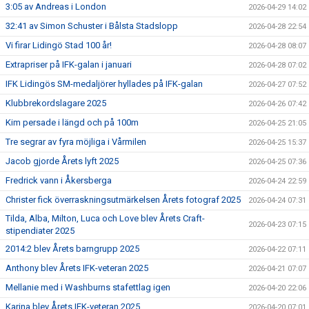
3:05 av Andreas i London
2026-04-29 14:02
32:41 av Simon Schuster i Bålsta Stadslopp
2026-04-28 22:54
Vi firar Lidingö Stad 100 år!
2026-04-28 08:07
Extrapriser på IFK-galan i januari
2026-04-28 07:02
IFK Lidingös SM-medaljörer hyllades på IFK-galan
2026-04-27 07:52
Klubbrekordslagare 2025
2026-04-26 07:42
Kim persade i längd och på 100m
2026-04-25 21:05
Tre segrar av fyra möjliga i Vårmilen
2026-04-25 15:37
Jacob gjorde Årets lyft 2025
2026-04-25 07:36
Fredrick vann i Åkersberga
2026-04-24 22:59
Christer fick överraskningsutmärkelsen Årets fotograf 2025
2026-04-24 07:31
Tilda, Alba, Milton, Luca och Love blev Årets Craft-
2026-04-23 07:15
stipendiater 2025
2014:2 blev Årets barngrupp 2025
2026-04-22 07:11
Anthony blev Årets IFK-veteran 2025
2026-04-21 07:07
Mellanie med i Washburns stafettlag igen
2026-04-20 22:06
Karina blev Årets IFK-veteran 2025
2026-04-20 07:01