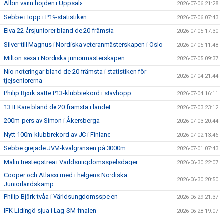
Albin vann höjden i Uppsala
2026-07-06 21:28
Sebbe i topp i P19-statistiken
2026-07-06 07:43
Elva 22-årsjuniorer bland de 20 främsta
2026-07-05 17:30
Silver till Magnus i Nordiska veteranmästerskapen i Oslo
2026-07-05 11:48
Milton sexa i Nordiska juniormästerskapen
2026-07-05 09:37
Nio noteringar bland de 20 främsta i statistiken för
2026-07-04 21:44
tjejseniorerna
Philip Björk satte P13-klubbrekord i stavhopp
2026-07-04 16:11
13 IFKare bland de 20 främsta i landet
2026-07-03 23:12
200m-pers av Simon i Åkersberga
2026-07-03 20:44
Nytt 100m-klubbrekord av JC i Finland
2026-07-02 13:46
Sebbe grejade JVM-kvalgränsen på 3000m
2026-07-01 07:43
Malin trestegstrea i Världsungdomsspelsdagen
2026-06-30 22:07
Cooper och Atlassi med i helgens Nordiska
2026-06-30 20:50
Juniorlandskamp
Philip Björk tvåa i Världsungdomsspelen
2026-06-29 21:37
IFK Lidingö sjua i Lag-SM-finalen
2026-06-28 19:07