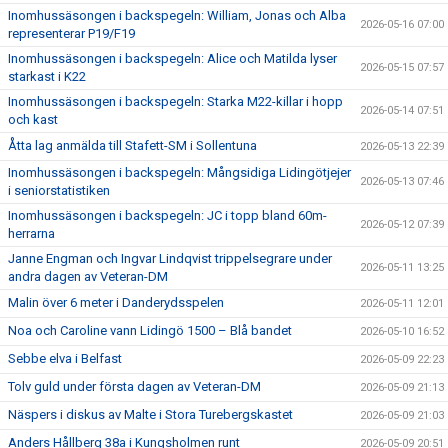
Inomhussäsongen i backspegeln: William, Jonas och Alba
2026-05-16 07:00
representerar P19/F19
Inomhussäsongen i backspegeln: Alice och Matilda lyser
2026-05-15 07:57
starkast i K22
Inomhussäsongen i backspegeln: Starka M22-killar i hopp
2026-05-14 07:51
och kast
Åtta lag anmälda till Stafett-SM i Sollentuna
2026-05-13 22:39
Inomhussäsongen i backspegeln: Mångsidiga Lidingötjejer
2026-05-13 07:46
i seniorstatistiken
Inomhussäsongen i backspegeln: JC i topp bland 60m-
2026-05-12 07:39
herrarna
Janne Engman och Ingvar Lindqvist trippelsegrare under
2026-05-11 13:25
andra dagen av Veteran-DM
Malin över 6 meter i Danderydsspelen
2026-05-11 12:01
Noa och Caroline vann Lidingö 1500 – Blå bandet
2026-05-10 16:52
Sebbe elva i Belfast
2026-05-09 22:23
Tolv guld under första dagen av Veteran-DM
2026-05-09 21:13
Näspers i diskus av Malte i Stora Turebergskastet
2026-05-09 21:03
Anders Hållberg 38a i Kungsholmen runt
2026-05-09 20:51