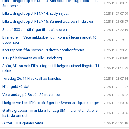
Lilla Lidingöloppet P13/F13: Nils sexa och Hugo och Elliot
2025-11-28 08:31
åtta och nia
Lilla Lidingöloppet P14/F14: Evelyn sjua!
2025-11-27 07:29
Lilla Lidingöloppet P15/F15: Samuel tvåa och Tilda trea
2025-11-26 08:27
Snart 1500 anmälningar till Luciaspelen
2025-11-25 22:19
Bli medlem i Veteranklubben och kom på luciafirandet 16
2025-11-24 19:01
december
Kort rapport från Svensk Friidrotts höstkonferens
2025-11-23 23:21
1:17 på halvmaran av Olle Lindeberg
2025-11-22 08:43
Sofia, Milton och Filip uttagna till helgens utvecklingsträff i
2025-11-21 14:23
Falun
Torsdag 26/11 klädkväll på kansliet
2025-11-21 07:54
Ni är guld värda!
2025-11-20 11:27
Veterandag på Bosön 29 november
2025-11-19 13:42
I helgen var fem IFKare på läger för Svenska Löpartalanger
2025-11-18 20:50
Grattis grabbar - ni är klara för Lag SM-finalen utan att ens
2025-11-17 13:55
ha tävla om det!!
Glitter – IFK-galans tema
2025-11-16 21:18