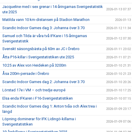
Jacqueline med i sex grenar i 14-åringarnas Sverigestatistik
2026-01-13 07:37
ute 2025
Matilda vann 10 km-distansen på Stadion Marathon
2026-01-13
Scandic Indoor Games dag 3: Johanna över 3.70
2026-01-12 11:34
Samuel och Tilda är våra två IFKare i 15-åringarnas
2026-01-12 07:30
Sverigestatistik
Svenskt säsongsbästa på 60m av JC i Örebro
2026-01-11 23:02
Åtta P16-killar i Sverigestatistiken ute 2025
2026-01-11 07:21
10:25 av Alex von Heideken på 3200m
2026-01-10 21:31
Åsa 200m-persade i Örebro
2026-01-10 21:23
Scandic Indoor Games dag 2: Johanna över 3.70
2026-01-10 20:26
Lörstad 17e i VM – och tredje europé
2026-01-10 17:25
Elsa enda IFKaren i F16-Sverigestatistiken
2026-01-10 07:15
Scandic Indoor Games dag 1: Anton tvåa och Alex trea i
2026-01-09 23:17
längd
Löpning dominerar för IFK Lidingö-killarna i
2026-01-09 07:06
Sverigestatistiken
19-årskillarna i Sverigestatistiken 2025