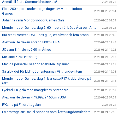
Anmäl till årets Sommaridrottsskola!
2026-01-26
Flera 200m-pers under tredje dagen av Mondo Indoor
2026-01-25 23:14
Games
Johanna vann Mondo Indoor Games Gala
2026-01-25 09:39
Mondo Indoor Games, dag 2: 60m-pers för både Åsa och Anton
2026-01-25
Bra start i Veteran-DM – sex guld, ett silver och fem brons
2026-01-24 23:46
Alex von Heideken sprang 800m i USA
2026-01-24 19:45
JC vann B-finalen på 60m i Århus
2026-01-24 19:24
Mellanie 5.74 i Pittsburg
2026-01-24 19:18
Matilda persade i säsongsdebuten i Spanien
2026-01-24 19:11
Så gick det för Lidingöorienterarna i Vinthundsvintern
2026-01-24 19:03
Mondo Indoor Games, dag 1: Ivar satte P17-klubbrekord på
2026-01-24 10:16
60m
Lyckad IFK-gala med mängder av pristagare
2026-01-23 23:51
Alex von Heideken 4.49.99 på 1600m i USA
2026-01-22 07:39
IFKarna på Friidrottsgalan
2026-01-22
Friidrottsgalan: Daniel prisades som Årets ungdomsledare
2026-01-21 12:56