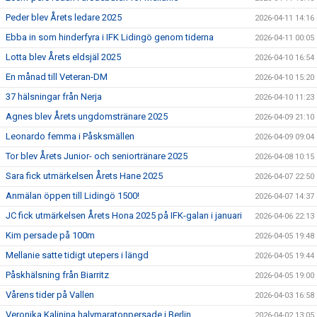
Peder blev Årets ledare 2025
2026-04-11 14:16
Ebba in som hinderfyra i IFK Lidingö genom tiderna
2026-04-11 00:05
Lotta blev Årets eldsjäl 2025
2026-04-10 16:54
En månad till Veteran-DM
2026-04-10 15:20
37 hälsningar från Nerja
2026-04-10 11:23
Agnes blev Årets ungdomstränare 2025
2026-04-09 21:10
Leonardo femma i Påsksmällen
2026-04-09 09:04
Tor blev Årets Junior- och seniortränare 2025
2026-04-08 10:15
Sara fick utmärkelsen Årets Hane 2025
2026-04-07 22:50
Anmälan öppen till Lidingö 1500!
2026-04-07 14:37
JC fick utmärkelsen Årets Hona 2025 på IFK-galan i januari
2026-04-06 22:13
Kim persade på 100m
2026-04-05 19:48
Mellanie satte tidigt utepers i längd
2026-04-05 19:44
Påskhälsning från Biarritz
2026-04-05 19:00
Vårens tider på Vallen
2026-04-03 16:58
Veronika Kalinina halvmaratonpersade i Berlin
2026-04-02 13:05