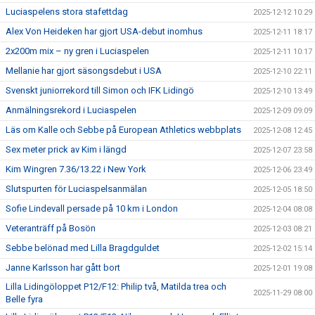
Luciaspelens stora stafettdag
2025-12-12 10:29
Alex Von Heideken har gjort USA-debut inomhus
2025-12-11 18:17
2x200m mix – ny gren i Luciaspelen
2025-12-11 10:17
Mellanie har gjort säsongsdebut i USA
2025-12-10 22:11
Svenskt juniorrekord till Simon och IFK Lidingö
2025-12-10 13:49
Anmälningsrekord i Luciaspelen
2025-12-09 09:09
Läs om Kalle och Sebbe på European Athletics webbplats
2025-12-08 12:45
Sex meter prick av Kim i längd
2025-12-07 23:58
Kim Wingren 7.36/13.22 i New York
2025-12-06 23:49
Slutspurten för Luciaspelsanmälan
2025-12-05 18:50
Sofie Lindevall persade på 10 km i London
2025-12-04 08:08
Veteranträff på Bosön
2025-12-03 08:21
Sebbe belönad med Lilla Bragdguldet
2025-12-02 15:14
Janne Karlsson har gått bort
2025-12-01 19:08
Lilla Lidingöloppet P12/F12: Philip två, Matilda trea och
2025-11-29 08:00
Belle fyra