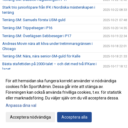
Stark trio juniorlöpare från IFK i Nordiska mästerskapen i
2025-10-22 08:33
terräng
Terräng-SM: Samuels första USM-guld
2025-10-21 07:48
Terräng-SM: Trippelseger i P16
2025-10-20 14:35
Terräng-SM: Överlägsen Sebbeseger i P17
2025-10-19 22:34
Andreas Movin nära att kliva under tretimmarsgränsen i
2025-10-18 22:01
Chicago
Terräng-SM: Nära, nära senior-SM-guld för Kalle
2025-10-18 21:33
Bästa stafettiden på 2000-talet – och det med två IFKare i
2025-10-17 18:12
laget
Trippelpers av Anton i vår kastmångkamp
2025-10-16 14:32
För att hemsidan ska fungera korrekt använder vi nödvändiga
Ebba 19:02 i 5 km-loppet i Fort Worth i Texas
2025-10-15 08:09
cookies från SportAdmin. Dessa går inte att stänga av.
Föreningen kan också använda frivilliga cookies, t.ex. för statistik
Lidingö trea i Klubbkampen
2025-10-14 09:31
eller marknadsföring. Du väljer själv om du vill acceptera dessa.
Årets medlemsdag genomförd Lördagen den 11:e oktober
2025-10-13 09:10
på Bosön!
Anpassa dina val
Fyra guld i Terräng-DM
2025-10-12 09:06
Acceptera nödvändiga
Acceptera alla
Låt oss presentera vår nya - Elitkommitté!
2025-10-11 21:25