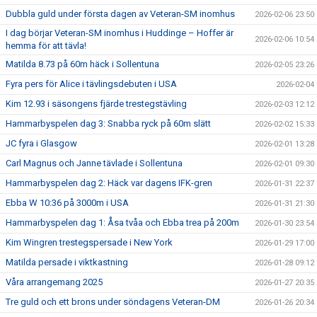
Dubbla guld under första dagen av Veteran-SM inomhus
2026-02-06 23:50
I dag börjar Veteran-SM inomhus i Huddinge – Hoffer är
2026-02-06 10:54
hemma för att tävla!
Matilda 8.73 på 60m häck i Sollentuna
2026-02-05 23:26
Fyra pers för Alice i tävlingsdebuten i USA
2026-02-04
Kim 12.93 i säsongens fjärde trestegstävling
2026-02-03 12:12
Hammarbyspelen dag 3: Snabba ryck på 60m slätt
2026-02-02 15:33
JC fyra i Glasgow
2026-02-01 13:28
Carl Magnus och Janne tävlade i Sollentuna
2026-02-01 09:30
Hammarbyspelen dag 2: Häck var dagens IFK-gren
2026-01-31 22:37
Ebba W 10:36 på 3000m i USA
2026-01-31 21:30
Hammarbyspelen dag 1: Åsa tvåa och Ebba trea på 200m
2026-01-30 23:54
Kim Wingren trestegspersade i New York
2026-01-29 17:00
Matilda persade i viktkastning
2026-01-28 09:12
Våra arrangemang 2025
2026-01-27 20:35
Tre guld och ett brons under söndagens Veteran-DM
2026-01-26 20:34