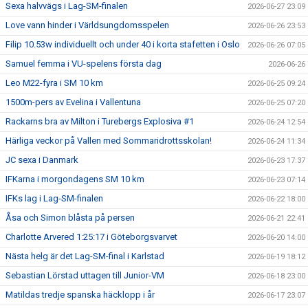
Sexa halvvägs i Lag-SM-finalen
2026-06-27 23:09
Love vann hinder i Världsungdomsspelen
2026-06-26 23:53
Filip 10.53w individuellt och under 40 i korta stafetten i Oslo
2026-06-26 07:05
Samuel femma i VU-spelens första dag
2026-06-26
Leo M22-fyra i SM 10 km
2026-06-25 09:24
1500m-pers av Evelina i Vallentuna
2026-06-25 07:20
Rackarns bra av Milton i Turebergs Explosiva #1
2026-06-24 12:54
Härliga veckor på Vallen med Sommaridrottsskolan!
2026-06-24 11:34
JC sexa i Danmark
2026-06-23 17:37
IFKarna i morgondagens SM 10 km
2026-06-23 07:14
IFKs lag i Lag-SM-finalen
2026-06-22 18:00
Åsa och Simon blåsta på persen
2026-06-21 22:41
Charlotte Arvered 1:25:17 i Göteborgsvarvet
2026-06-20 14:00
Nästa helg är det Lag-SM-final i Karlstad
2026-06-19 18:12
Sebastian Lörstad uttagen till Junior-VM
2026-06-18 23:00
Matildas tredje spanska häcklopp i år
2026-06-17 23:07