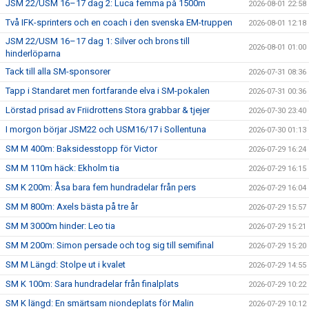
JSM 22/USM 16–17 dag 2: Luca femma på 1500m
2026-08-01 22:58
Två IFK-sprinters och en coach i den svenska EM-truppen
2026-08-01 12:18
JSM 22/USM 16–17 dag 1: Silver och brons till
2026-08-01 01:00
hinderlöparna
Tack till alla SM-sponsorer
2026-07-31 08:36
Tapp i Standaret men fortfarande elva i SM-pokalen
2026-07-31 00:36
Lörstad prisad av Friidrottens Stora grabbar & tjejer
2026-07-30 23:40
I morgon börjar JSM22 och USM16/17 i Sollentuna
2026-07-30 01:13
SM M 400m: Baksidesstopp för Victor
2026-07-29 16:24
SM M 110m häck: Ekholm tia
2026-07-29 16:15
SM K 200m: Åsa bara fem hundradelar från pers
2026-07-29 16:04
SM M 800m: Axels bästa på tre år
2026-07-29 15:57
SM M 3000m hinder: Leo tia
2026-07-29 15:21
SM M 200m: Simon persade och tog sig till semifinal
2026-07-29 15:20
SM M Längd: Stolpe ut i kvalet
2026-07-29 14:55
SM K 100m: Sara hundradelar från finalplats
2026-07-29 10:22
SM K längd: En smärtsam niondeplats för Malin
2026-07-29 10:12