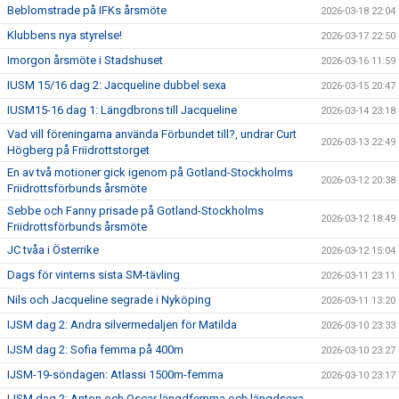
Beblomstrade på IFKs årsmöte
2026-03-18 22:04
Klubbens nya styrelse!
2026-03-17 22:50
Imorgon årsmöte i Stadshuset
2026-03-16 11:59
IUSM 15/16 dag 2: Jacqueline dubbel sexa
2026-03-15 20:47
IUSM15-16 dag 1: Längdbrons till Jacqueline
2026-03-14 23:18
Vad vill föreningarna använda Förbundet till?, undrar Curt
2026-03-13 22:49
Högberg på Friidrottstorget
En av två motioner gick igenom på Gotland-Stockholms
2026-03-12 20:38
Friidrottsförbunds årsmöte
Sebbe och Fanny prisade på Gotland-Stockholms
2026-03-12 18:49
Friidrottsförbunds årsmöte
JC tvåa i Österrike
2026-03-12 15:04
Dags för vinterns sista SM-tävling
2026-03-11 23:11
Nils och Jacqueline segrade i Nyköping
2026-03-11 13:20
IJSM dag 2: Andra silvermedaljen för Matilda
2026-03-10 23:33
IJSM dag 2: Sofia femma på 400m
2026-03-10 23:27
IJSM-19-söndagen: Atlassi 1500m-femma
2026-03-10 23:17
IJSM dag 2: Anton och Oscar längdfemma och längdsexa