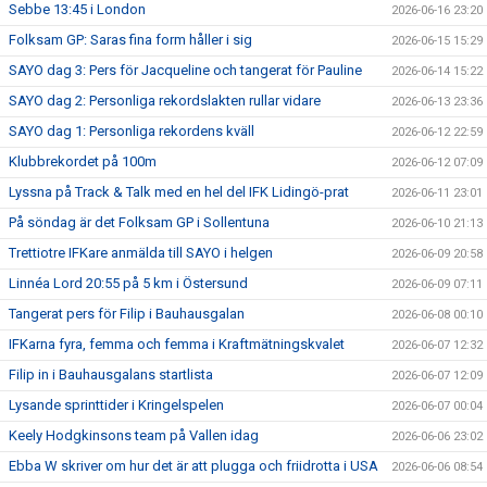
Sebbe 13:45 i London
2026-06-16 23:20
Folksam GP: Saras fina form håller i sig
2026-06-15 15:29
SAYO dag 3: Pers för Jacqueline och tangerat för Pauline
2026-06-14 15:22
SAYO dag 2: Personliga rekordslakten rullar vidare
2026-06-13 23:36
SAYO dag 1: Personliga rekordens kväll
2026-06-12 22:59
Klubbrekordet på 100m
2026-06-12 07:09
Lyssna på Track & Talk med en hel del IFK Lidingö-prat
2026-06-11 23:01
På söndag är det Folksam GP i Sollentuna
2026-06-10 21:13
Trettiotre IFKare anmälda till SAYO i helgen
2026-06-09 20:58
Linnéa Lord 20:55 på 5 km i Östersund
2026-06-09 07:11
Tangerat pers för Filip i Bauhausgalan
2026-06-08 00:10
IFKarna fyra, femma och femma i Kraftmätningskvalet
2026-06-07 12:32
Filip in i Bauhausgalans startlista
2026-06-07 12:09
Lysande sprinttider i Kringelspelen
2026-06-07 00:04
Keely Hodgkinsons team på Vallen idag
2026-06-06 23:02
Ebba W skriver om hur det är att plugga och friidrotta i USA
2026-06-06 08:54