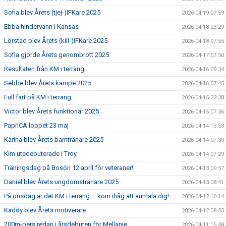
Sofia blev Årets (tjej-)IFKare 2025
2026-04-19 07:59
Ebba hindervann i Kansas
2026-04-18 23:29
Lörstad blev Årets (kill-)IFKare 2025
2026-04-18 07:55
Sofia gjorde Årets genombrott 2025
2026-04-17 07:50
Resultaten från KM i terräng
2026-04-16 09:34
Sebbe blev Årets kämpe 2025
2026-04-16 07:45
Full fart på KM i terräng
2026-04-15 23:38
Victor blev Årets funktionär 2025
2026-04-15 07:36
PaprICA loppet 23 maj
2026-04-14 13:53
Karina blev Årets barntränare 2025
2026-04-14 07:30
Kim utedebuterade i Troy
2026-04-14 07:29
Träningsdag på Bosön 12 april för veteraner!
2026-04-13 09:57
Daniel blev Årets ungdomstränare 2025
2026-04-13 08:41
På onsdag är det KM i terräng – kom ihåg att anmäla dig!
2026-04-12 10:14
Kaddy blev Årets motiverare
2026-04-12 08:55
200m-pers redan i årsdebuten för Mellanie
2026-04-11 15:48