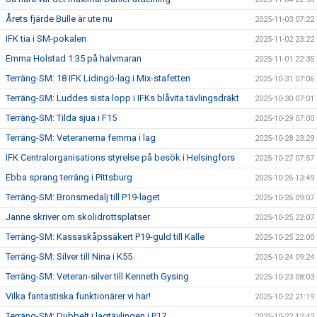
Årets fjärde Bulle är ute nu
2025-11-03 07:22
IFK tia i SM-pokalen
2025-11-02 23:22
Emma Holstad 1:35 på halvmaran
2025-11-01 22:35
Terräng-SM: 18 IFK Lidingö-lag i Mix-stafetten
2025-10-31 07:06
Terräng-SM: Luddes sista lopp i IFKs blåvita tävlingsdräkt
2025-10-30 07:01
Terräng-SM: Tilda sjua i F15
2025-10-29 07:00
Terräng-SM: Veteranerna femma i lag
2025-10-28 23:29
IFK Centralorganisations styrelse på besök i Helsingfors
2025-10-27 07:57
Ebba sprang terräng i Pittsburg
2025-10-26 13:49
Terräng-SM: Bronsmedalj till P19-laget
2025-10-26 09:07
Janne skriver om skolidrottsplatser
2025-10-25 22:07
Terräng-SM: Kassaskåpssäkert P19-guld till Kalle
2025-10-25 22:00
Terräng-SM: Silver till Nina i K55
2025-10-24 09:24
Terräng-SM: Veteran-silver till Kenneth Gysing
2025-10-23 08:03
Vilka fantastiska funktionärer vi har!
2025-10-22 21:19
Terräng-SM: Dubbelt i lagtävlingen i P17
2025-10-22 12:42