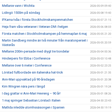
Mellanie vann i Wichita
2026-05-09 09:40
Lidingö 1500m på söndag
2026-05-08 19:40
IFKarna tvåa i första Stockholmskampenmatchen
2026-05-07 21:15
Heja fram våra veteraner i Veteran-DM i helgen
2026-05-06 08:03
Första matchen i Stockholmskampen på hemmaplan 6 maj
2026-05-05 21:20
Martin Sandberg mindre än två minuter från maratonperset i
2026-05-05 20:59
Västerås
Mellanie 200m-persade med drygt tre tiondelar
2026-05-04 00:36
Hinderpers för Ebba i Conference
2026-05-03 10:48
Mellanie över 6 meter i Conference
2026-05-02 23:25
Lörstad fullbordade sin italienska hat-trick
2026-05-01 21:35
Ann-Mari uppvaktad på 90-årsdagen
2026-05-01 20:38
Kim Wingren nära pers i längd
2026-05-01 19:24
I dag grattar vi Ann-Mari Hevreng – 90 år!
2026-05-01 08:26
1 maj springer Sebastian Lörstad i Italien
2026-04-30 23:43
Matlida inledde utomhssäsongen i Spanien
2026-04-30 19:19