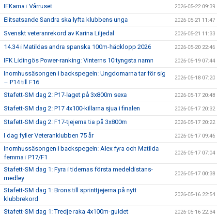
IFKarna i Vårruset
2026-05-22 09:39
Elitsatsande Sandra ska lyfta klubbens unga
2026-05-21 11:47
Svenskt veteranrekord av Karina Liljedal
2026-05-21 11:33
14.34 i Matildas andra spanska 100m-häcklopp 2026
2026-05-20 22:46
IFK Lidingös Power-ranking: Vinterns 10 tyngsta namn
2026-05-19 07:44
Inomhussäsongen i backspegeln: Ungdomarna tar för sig
2026-05-18 07:20
– P14 till F16
Stafett-SM dag 2: P17-laget på 3x800m sexa
2026-05-17 20:48
Stafett-SM dag 2: P17 4x100-killarna sjua i finalen
2026-05-17 20:32
Stafett-SM dag 2: F17-tjejerna tia på 3x800m
2026-05-17 20:22
I dag fyller Veteranklubben 75 år
2026-05-17 09:46
Inomhussäsongen i backspegeln: Alex fyra och Matilda
2026-05-17 07:04
femma i P17/F1
Stafett-SM dag 1: Fyra i tidernas första medeldistans-
2026-05-17 00:38
medley
Stafett-SM dag 1: Brons till sprinttjejerna på nytt
2026-05-16 22:54
klubbrekord
Stafett-SM dag 1: Tredje raka 4x100m-guldet
2026-05-16 22:34