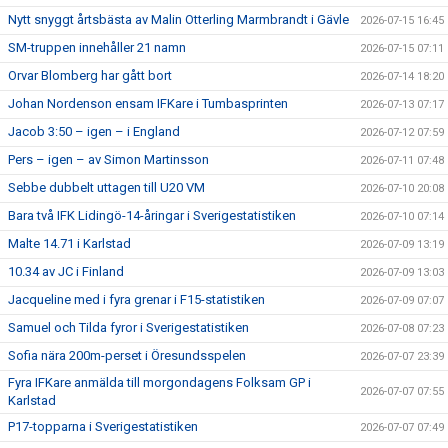
Nytt snyggt årtsbästa av Malin Otterling Marmbrandt i Gävle
2026-07-15 16:45
SM-truppen innehåller 21 namn
2026-07-15 07:11
Orvar Blomberg har gått bort
2026-07-14 18:20
Johan Nordenson ensam IFKare i Tumbasprinten
2026-07-13 07:17
Jacob 3:50 – igen – i England
2026-07-12 07:59
Pers – igen – av Simon Martinsson
2026-07-11 07:48
Sebbe dubbelt uttagen till U20 VM
2026-07-10 20:08
Bara två IFK Lidingö-14-åringar i Sverigestatistiken
2026-07-10 07:14
Malte 14.71 i Karlstad
2026-07-09 13:19
10.34 av JC i Finland
2026-07-09 13:03
Jacqueline med i fyra grenar i F15-statistiken
2026-07-09 07:07
Samuel och Tilda fyror i Sverigestatistiken
2026-07-08 07:23
Sofia nära 200m-perset i Öresundsspelen
2026-07-07 23:39
Fyra IFKare anmälda till morgondagens Folksam GP i
2026-07-07 07:55
Karlstad
P17-topparna i Sverigestatistiken
2026-07-07 07:49