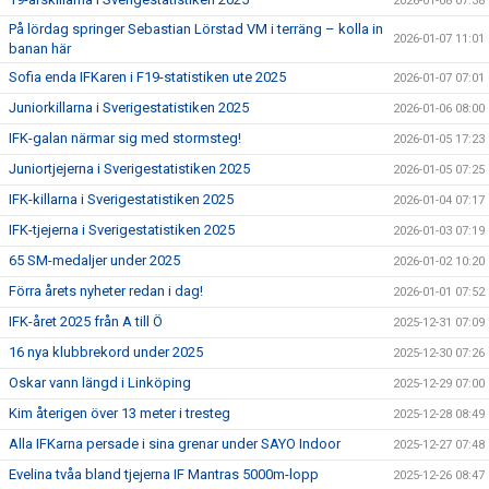
2026-01-08 07:38
På lördag springer Sebastian Lörstad VM i terräng – kolla in
2026-01-07 11:01
banan här
Sofia enda IFKaren i F19-statistiken ute 2025
2026-01-07 07:01
Juniorkillarna i Sverigestatistiken 2025
2026-01-06 08:00
IFK-galan närmar sig med stormsteg!
2026-01-05 17:23
Juniortjejerna i Sverigestatistiken 2025
2026-01-05 07:25
IFK-killarna i Sverigestatistiken 2025
2026-01-04 07:17
IFK-tjejerna i Sverigestatistiken 2025
2026-01-03 07:19
65 SM-medaljer under 2025
2026-01-02 10:20
Förra årets nyheter redan i dag!
2026-01-01 07:52
IFK-året 2025 från A till Ö
2025-12-31 07:09
16 nya klubbrekord under 2025
2025-12-30 07:26
Oskar vann längd i Linköping
2025-12-29 07:00
Kim återigen över 13 meter i tresteg
2025-12-28 08:49
Alla IFKarna persade i sina grenar under SAYO Indoor
2025-12-27 07:48
Evelina tvåa bland tjejerna IF Mantras 5000m-lopp
2025-12-26 08:47