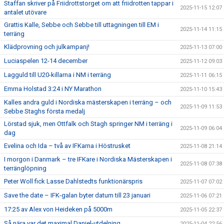
Staffan skriver på Friidrottstorget om att friidrotten tappar i
2025-11-15 12:07
antalet utövare
Grattis Kalle, Sebbe och Sebbe till uttagningen till EM i
2025-11-14 11:15
terräng
Klädprovning och julkampanj!
2025-11-13 07:00
Luciaspelen 12-14 december
2025-11-12 09:03
Lagguld till U20-killarna i NM i terräng
2025-11-11 06:15
Emma Holstad 3:24 i NY Marathon
2025-11-10 15:43
Kalles andra guld i Nordiska mästerskapen i terräng – och
2025-11-09 11:53
Sebbe Staghs första medalj
Lörstad sjuk, men Ottfalk och Stagh springer NM i terräng i
2025-11-09 06:04
dag
Evelina och Ida – två av IFKarna i Höstrusket
2025-11-08 21:14
I morgon i Danmark – tre IFKare i Nordiska Mästerskapen i
2025-11-08 07:38
terränglöpning
Peter Woll fick Lasse Dahlstedts funktionärspris
2025-11-07 07:02
Save the date – IFK-galan byter datum till 23 januari
2025-11-06 07:21
17:25 av Alex von Heideken på 5000m
2025-11-05 22:37
Så nära var det maximal Daniel-utdelning
2025-11-04 22:56