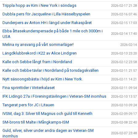
Trippla hopp av Kim i New York i söndags
2026-02-17 21:28
Dubbla pers för Jacqueline i Lilla Hässelbyspelen
2026-02-16 07:46
Dunderpers av Anton HH i längd under Rakaspåret
2026-02-15 17:03
Ebba åttasekunderspersade på både 1 mile och 3000m i
2026-02-14 17:40
USA
Melina ny ansvarig på vårt sommarläger!
2026-02-14
Längdklubbrekord i K22 av Alice Lindgren
2026-02-13 23:20
Kalle och Sebbe långt fram i Nordirland
2026-02-12 23:58
Kalle och Sebbe tävlar i Nordirland på torsdagskvällen
2026-02-11 21:57
Nytt säsoongsbästa i höjd av Kim i New York.
2026-02-11 14:21
Fina sprinttider i Vinterkalaset
2026-02-11 09:54
IFK Lidingö 27a i Föreningstävlingen i Veteran-SM inomhus
2026-02-10 13:57
Tangerat pers för JC i Litauen
2026-02-10 09:24
IVSM, dag 3: Silver till Magnus och guld till Kenneth
2026-02-09 09:17
SM-brons till Malte i Mångkamps-ISM
2026-02-08 22:40
Guld, silver, silver under andra dagen av Veteran-SM
2026-02-07 23:48
inomhus