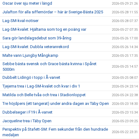
Oscar över sju meter i längd
2026-05-29 21:26
Julafton för alla siffernördar – här är Sverige-Bästa 2025
2026-05-28 11:55
Lag-SM-kval-notiser
2026-05-28 07:37
Lag-SM-kvalet: Hjältarna som tog en poäng var
2026-05-27 07:35
Sara gör landslagsdebut som 39-åring
2026-05-26 17:00
Lag-SM-kvalet: Dubbla veteranrekord
2026-05-26 14:34
Malte vann Ljungby Mångkamp
2026-05-25 17:35
Sebbe bästa svensk och Grace bästa kvinna i Spåret
2026-05-25 14:57
5000m
Dubbelt Lidingö i topp i Å-varvet
2026-05-25 08:07
Tjejerna trea i Lag-SM-kvalet och kvar i div 1
2026-05-24 23:14
Matilda och Belle tvåa och trea i Stadionloppet
2026-05-24 22:38
Tre höjdpers (ett tangerat) under andra dagen av Täby Open
2026-05-23 18:30
Dubbelseger i F19 i Å-varvet
2026-05-23 15:34
Jacqueline trea i Täby Open
2026-05-23 09:25
Perspektiv på Stafett-SM: Fem sekunder från den hundrade
2026-05-22 23:31
medaljen