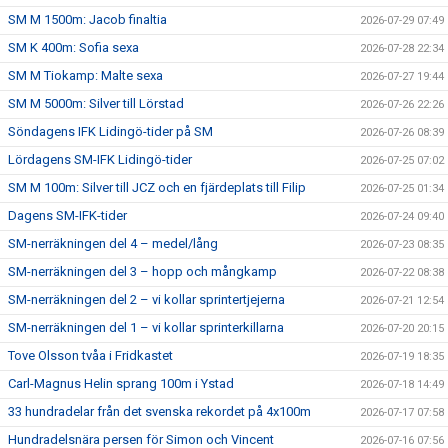
SM M 1500m: Jacob finaltia
2026-07-29 07:49
SM K 400m: Sofia sexa
2026-07-28 22:34
SM M Tiokamp: Malte sexa
2026-07-27 19:44
SM M 5000m: Silver till Lörstad
2026-07-26 22:26
Söndagens IFK Lidingö-tider på SM
2026-07-26 08:39
Lördagens SM-IFK Lidingö-tider
2026-07-25 07:02
SM M 100m: Silver till JCZ och en fjärdeplats till Filip
2026-07-25 01:34
Dagens SM-IFK-tider
2026-07-24 09:40
SM-nerräkningen del 4 – medel/lång
2026-07-23 08:35
SM-nerräkningen del 3 – hopp och mångkamp
2026-07-22 08:38
SM-nerräkningen del 2 – vi kollar sprintertjejerna
2026-07-21 12:54
SM-nerräkningen del 1 – vi kollar sprinterkillarna
2026-07-20 20:15
Tove Olsson tvåa i Fridkastet
2026-07-19 18:35
Carl-Magnus Helin sprang 100m i Ystad
2026-07-18 14:49
33 hundradelar från det svenska rekordet på 4x100m
2026-07-17 07:58
Hundradelsnära persen för Simon och Vincent
2026-07-16 07:56