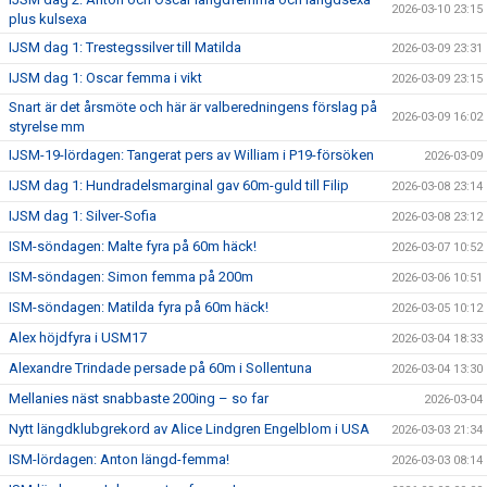
2026-03-10 23:15
plus kulsexa
IJSM dag 1: Trestegssilver till Matilda
2026-03-09 23:31
IJSM dag 1: Oscar femma i vikt
2026-03-09 23:15
Snart är det årsmöte och här är valberedningens förslag på
2026-03-09 16:02
styrelse mm
IJSM-19-lördagen: Tangerat pers av William i P19-försöken
2026-03-09
IJSM dag 1: Hundradelsmarginal gav 60m-guld till Filip
2026-03-08 23:14
IJSM dag 1: Silver-Sofia
2026-03-08 23:12
ISM-söndagen: Malte fyra på 60m häck!
2026-03-07 10:52
ISM-söndagen: Simon femma på 200m
2026-03-06 10:51
ISM-söndagen: Matilda fyra på 60m häck!
2026-03-05 10:12
Alex höjdfyra i USM17
2026-03-04 18:33
Alexandre Trindade persade på 60m i Sollentuna
2026-03-04 13:30
Mellanies näst snabbaste 200ing – so far
2026-03-04
Nytt längdklubgrekord av Alice Lindgren Engelblom i USA
2026-03-03 21:34
ISM-lördagen: Anton längd-femma!
2026-03-03 08:14