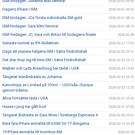
ISM-lördagen: Johanna stav-femma!
2026-03-02 09:00
Dagens IFKare i ISM
2026-03-01 09:50
ISM-lördagen: JCs första individuella SM-guld
2026-03-01 08:16
ISM-lördagen: Sara 60m-femma!
2026-03-01 08:13
ISM-fredagen: JC, Sara och Anton till lördagens finaler
2026-02-28
Senaste numret av IFK-Bulletinen
2026-02-27 17:53
Dags att planera helgens ISM i Sätra friidrottshall
2026-02-26 23:16
Det drar ihop sig till Inne-SM i Sätra Friidrottshall
2026-02-25 23:13
Majken och Lyda Areschoug har tävlat i USA
2026-02-24 13:49
Tangerat stavårsbästa av Johanna
2026-02-23 22:25
Kanonlopp av Lörstad på 10 km – U20-tvåa i Europa
2026-02-22 12:20
genom tiderna
Alice fortsätter tävla i USA
2026-02-21 23:24
Hasse Ljung har gått bort
2026-02-21 07:02
Tangerat årsbästa av Sara Wiss i Turebergs Explosiva 4
2026-02-20 23:01
Bara fyra IFKare anmälda till IUSM för 17-åringarna
2026-02-19 23:39
19 IFKare anmälda till Inomhus-SM
2026-02-18