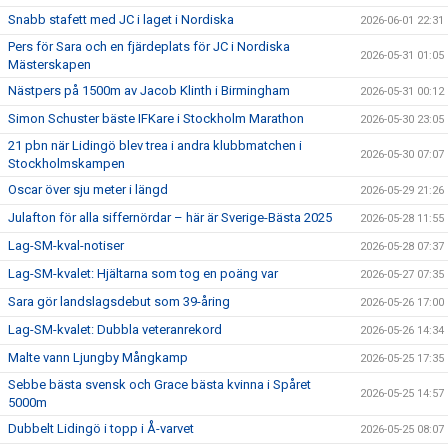
Snabb stafett med JC i laget i Nordiska
2026-06-01 22:31
Pers för Sara och en fjärdeplats för JC i Nordiska
2026-05-31 01:05
Mästerskapen
Nästpers på 1500m av Jacob Klinth i Birmingham
2026-05-31 00:12
Simon Schuster bäste IFKare i Stockholm Marathon
2026-05-30 23:05
21 pbn när Lidingö blev trea i andra klubbmatchen i
2026-05-30 07:07
Stockholmskampen
Oscar över sju meter i längd
2026-05-29 21:26
Julafton för alla siffernördar – här är Sverige-Bästa 2025
2026-05-28 11:55
Lag-SM-kval-notiser
2026-05-28 07:37
Lag-SM-kvalet: Hjältarna som tog en poäng var
2026-05-27 07:35
Sara gör landslagsdebut som 39-åring
2026-05-26 17:00
Lag-SM-kvalet: Dubbla veteranrekord
2026-05-26 14:34
Malte vann Ljungby Mångkamp
2026-05-25 17:35
Sebbe bästa svensk och Grace bästa kvinna i Spåret
2026-05-25 14:57
5000m
Dubbelt Lidingö i topp i Å-varvet
2026-05-25 08:07