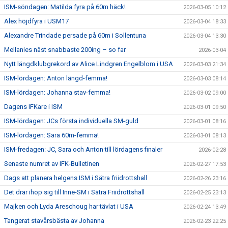
ISM-söndagen: Matilda fyra på 60m häck!
2026-03-05 10:12
Alex höjdfyra i USM17
2026-03-04 18:33
Alexandre Trindade persade på 60m i Sollentuna
2026-03-04 13:30
Mellanies näst snabbaste 200ing – so far
2026-03-04
Nytt längdklubgrekord av Alice Lindgren Engelblom i USA
2026-03-03 21:34
ISM-lördagen: Anton längd-femma!
2026-03-03 08:14
ISM-lördagen: Johanna stav-femma!
2026-03-02 09:00
Dagens IFKare i ISM
2026-03-01 09:50
ISM-lördagen: JCs första individuella SM-guld
2026-03-01 08:16
ISM-lördagen: Sara 60m-femma!
2026-03-01 08:13
ISM-fredagen: JC, Sara och Anton till lördagens finaler
2026-02-28
Senaste numret av IFK-Bulletinen
2026-02-27 17:53
Dags att planera helgens ISM i Sätra friidrottshall
2026-02-26 23:16
Det drar ihop sig till Inne-SM i Sätra Friidrottshall
2026-02-25 23:13
Majken och Lyda Areschoug har tävlat i USA
2026-02-24 13:49
Tangerat stavårsbästa av Johanna
2026-02-23 22:25