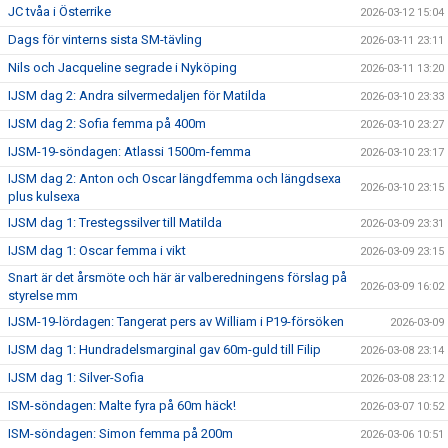
JC tvåa i Österrike
2026-03-12 15:04
Dags för vinterns sista SM-tävling
2026-03-11 23:11
Nils och Jacqueline segrade i Nyköping
2026-03-11 13:20
IJSM dag 2: Andra silvermedaljen för Matilda
2026-03-10 23:33
IJSM dag 2: Sofia femma på 400m
2026-03-10 23:27
IJSM-19-söndagen: Atlassi 1500m-femma
2026-03-10 23:17
IJSM dag 2: Anton och Oscar längdfemma och längdsexa
2026-03-10 23:15
plus kulsexa
IJSM dag 1: Trestegssilver till Matilda
2026-03-09 23:31
IJSM dag 1: Oscar femma i vikt
2026-03-09 23:15
Snart är det årsmöte och här är valberedningens förslag på
2026-03-09 16:02
styrelse mm
IJSM-19-lördagen: Tangerat pers av William i P19-försöken
2026-03-09
IJSM dag 1: Hundradelsmarginal gav 60m-guld till Filip
2026-03-08 23:14
IJSM dag 1: Silver-Sofia
2026-03-08 23:12
ISM-söndagen: Malte fyra på 60m häck!
2026-03-07 10:52
ISM-söndagen: Simon femma på 200m
2026-03-06 10:51