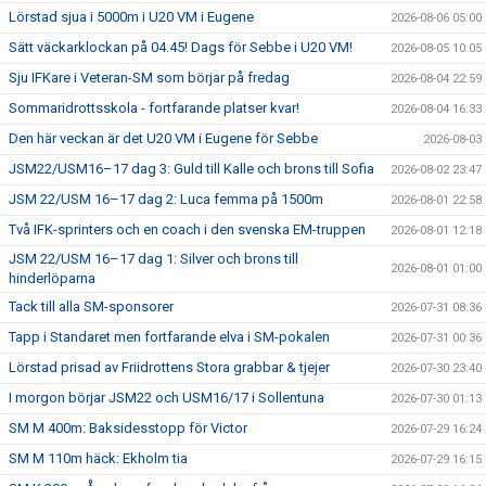
Lörstad sjua i 5000m i U20 VM i Eugene
2026-08-06 05:00
Sätt väckarklockan på 04.45! Dags för Sebbe i U20 VM!
2026-08-05 10:05
Sju IFKare i Veteran-SM som börjar på fredag
2026-08-04 22:59
Sommaridrottsskola - fortfarande platser kvar!
2026-08-04 16:33
Den här veckan är det U20 VM i Eugene för Sebbe
2026-08-03
JSM22/USM16–17 dag 3: Guld till Kalle och brons till Sofia
2026-08-02 23:47
JSM 22/USM 16–17 dag 2: Luca femma på 1500m
2026-08-01 22:58
Två IFK-sprinters och en coach i den svenska EM-truppen
2026-08-01 12:18
JSM 22/USM 16–17 dag 1: Silver och brons till
2026-08-01 01:00
hinderlöparna
Tack till alla SM-sponsorer
2026-07-31 08:36
Tapp i Standaret men fortfarande elva i SM-pokalen
2026-07-31 00:36
Lörstad prisad av Friidrottens Stora grabbar & tjejer
2026-07-30 23:40
I morgon börjar JSM22 och USM16/17 i Sollentuna
2026-07-30 01:13
SM M 400m: Baksidesstopp för Victor
2026-07-29 16:24
SM M 110m häck: Ekholm tia
2026-07-29 16:15