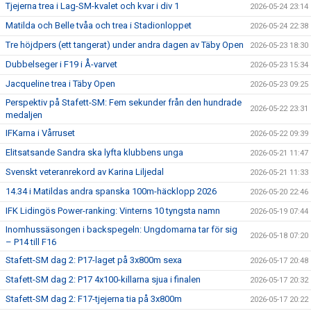
Tjejerna trea i Lag-SM-kvalet och kvar i div 1
2026-05-24 23:14
Matilda och Belle tvåa och trea i Stadionloppet
2026-05-24 22:38
Tre höjdpers (ett tangerat) under andra dagen av Täby Open
2026-05-23 18:30
Dubbelseger i F19 i Å-varvet
2026-05-23 15:34
Jacqueline trea i Täby Open
2026-05-23 09:25
Perspektiv på Stafett-SM: Fem sekunder från den hundrade
2026-05-22 23:31
medaljen
IFKarna i Vårruset
2026-05-22 09:39
Elitsatsande Sandra ska lyfta klubbens unga
2026-05-21 11:47
Svenskt veteranrekord av Karina Liljedal
2026-05-21 11:33
14.34 i Matildas andra spanska 100m-häcklopp 2026
2026-05-20 22:46
IFK Lidingös Power-ranking: Vinterns 10 tyngsta namn
2026-05-19 07:44
Inomhussäsongen i backspegeln: Ungdomarna tar för sig
2026-05-18 07:20
– P14 till F16
Stafett-SM dag 2: P17-laget på 3x800m sexa
2026-05-17 20:48
Stafett-SM dag 2: P17 4x100-killarna sjua i finalen
2026-05-17 20:32
Stafett-SM dag 2: F17-tjejerna tia på 3x800m
2026-05-17 20:22