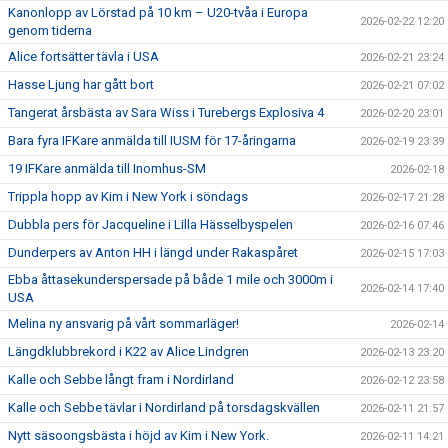
Kanonlopp av Lörstad på 10 km – U20-tvåa i Europa
2026-02-22 12:20
genom tiderna
Alice fortsätter tävla i USA
2026-02-21 23:24
Hasse Ljung har gått bort
2026-02-21 07:02
Tangerat årsbästa av Sara Wiss i Turebergs Explosiva 4
2026-02-20 23:01
Bara fyra IFKare anmälda till IUSM för 17-åringarna
2026-02-19 23:39
19 IFKare anmälda till Inomhus-SM
2026-02-18
Trippla hopp av Kim i New York i söndags
2026-02-17 21:28
Dubbla pers för Jacqueline i Lilla Hässelbyspelen
2026-02-16 07:46
Dunderpers av Anton HH i längd under Rakaspåret
2026-02-15 17:03
Ebba åttasekunderspersade på både 1 mile och 3000m i
2026-02-14 17:40
USA
Melina ny ansvarig på vårt sommarläger!
2026-02-14
Längdklubbrekord i K22 av Alice Lindgren
2026-02-13 23:20
Kalle och Sebbe långt fram i Nordirland
2026-02-12 23:58
Kalle och Sebbe tävlar i Nordirland på torsdagskvällen
2026-02-11 21:57
Nytt säsoongsbästa i höjd av Kim i New York.
2026-02-11 14:21