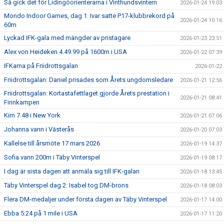
Så gick det för Lidingöorienterarna i Vinthundsvintern
2026-01-24 19:03
Mondo Indoor Games, dag 1: Ivar satte P17-klubbrekord på
2026-01-24 10:16
60m
Lyckad IFK-gala med mängder av pristagare
2026-01-23 23:51
Alex von Heideken 4.49.99 på 1600m i USA
2026-01-22 07:39
IFKarna på Friidrottsgalan
2026-01-22
Friidrottsgalan: Daniel prisades som Årets ungdomsledare
2026-01-21 12:56
Friidrottsgalan: Kortastafettlaget gjorde Årets prestation i
2026-01-21 08:41
Finnkampen
Kim 7.48 i New York
2026-01-21 07:06
Johanna vann i Västerås
2026-01-20 07:03
Kallelse till årsmöte 17 mars 2026
2026-01-19 14:37
Sofia vann 200m i Täby Vinterspel
2026-01-19 08:17
I dag är sista dagen att anmäla sig till IFK-galan
2026-01-18 13:45
Täby Vinterspel dag 2: Isabel tog DM-brons
2026-01-18 08:03
Flera DM-medaljer under första dagen av Täby Vinterspel
2026-01-17 14:00
Ebba 5:24 på 1 mile i USA
2026-01-17 11:20