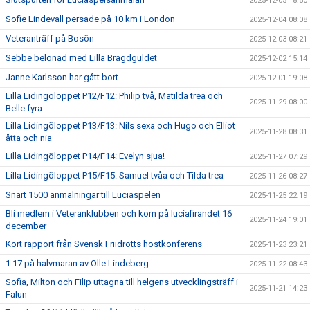
2025-12-05 18:50
Sofie Lindevall persade på 10 km i London
2025-12-04 08:08
Veteranträff på Bosön
2025-12-03 08:21
Sebbe belönad med Lilla Bragdguldet
2025-12-02 15:14
Janne Karlsson har gått bort
2025-12-01 19:08
Lilla Lidingöloppet P12/F12: Philip två, Matilda trea och
2025-11-29 08:00
Belle fyra
Lilla Lidingöloppet P13/F13: Nils sexa och Hugo och Elliot
2025-11-28 08:31
åtta och nia
Lilla Lidingöloppet P14/F14: Evelyn sjua!
2025-11-27 07:29
Lilla Lidingöloppet P15/F15: Samuel tvåa och Tilda trea
2025-11-26 08:27
Snart 1500 anmälningar till Luciaspelen
2025-11-25 22:19
Bli medlem i Veteranklubben och kom på luciafirandet 16
2025-11-24 19:01
december
Kort rapport från Svensk Friidrotts höstkonferens
2025-11-23 23:21
1:17 på halvmaran av Olle Lindeberg
2025-11-22 08:43
Sofia, Milton och Filip uttagna till helgens utvecklingsträff i
2025-11-21 14:23
Falun