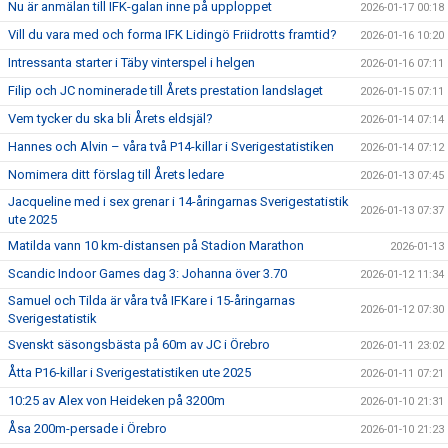
Nu är anmälan till IFK-galan inne på upploppet
2026-01-17 00:18
Vill du vara med och forma IFK Lidingö Friidrotts framtid?
2026-01-16 10:20
Intressanta starter i Täby vinterspel i helgen
2026-01-16 07:11
Filip och JC nominerade till Årets prestation landslaget
2026-01-15 07:11
Vem tycker du ska bli Årets eldsjäl?
2026-01-14 07:14
Hannes och Alvin – våra två P14-killar i Sverigestatistiken
2026-01-14 07:12
Nomimera ditt förslag till Årets ledare
2026-01-13 07:45
Jacqueline med i sex grenar i 14-åringarnas Sverigestatistik
2026-01-13 07:37
ute 2025
Matilda vann 10 km-distansen på Stadion Marathon
2026-01-13
Scandic Indoor Games dag 3: Johanna över 3.70
2026-01-12 11:34
Samuel och Tilda är våra två IFKare i 15-åringarnas
2026-01-12 07:30
Sverigestatistik
Svenskt säsongsbästa på 60m av JC i Örebro
2026-01-11 23:02
Åtta P16-killar i Sverigestatistiken ute 2025
2026-01-11 07:21
10:25 av Alex von Heideken på 3200m
2026-01-10 21:31
Åsa 200m-persade i Örebro
2026-01-10 21:23