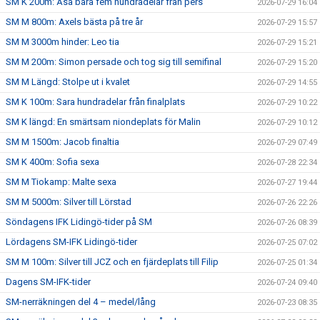
SM K 200m: Åsa bara fem hundradelar från pers
2026-07-29 16:04
SM M 800m: Axels bästa på tre år
2026-07-29 15:57
SM M 3000m hinder: Leo tia
2026-07-29 15:21
SM M 200m: Simon persade och tog sig till semifinal
2026-07-29 15:20
SM M Längd: Stolpe ut i kvalet
2026-07-29 14:55
SM K 100m: Sara hundradelar från finalplats
2026-07-29 10:22
SM K längd: En smärtsam niondeplats för Malin
2026-07-29 10:12
SM M 1500m: Jacob finaltia
2026-07-29 07:49
SM K 400m: Sofia sexa
2026-07-28 22:34
SM M Tiokamp: Malte sexa
2026-07-27 19:44
SM M 5000m: Silver till Lörstad
2026-07-26 22:26
Söndagens IFK Lidingö-tider på SM
2026-07-26 08:39
Lördagens SM-IFK Lidingö-tider
2026-07-25 07:02
SM M 100m: Silver till JCZ och en fjärdeplats till Filip
2026-07-25 01:34
Dagens SM-IFK-tider
2026-07-24 09:40
SM-nerräkningen del 4 – medel/lång
2026-07-23 08:35