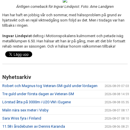
Äntligen comeback för Ingvar Lindqvist. Foto: Arne Landgren
Han har haft en jobbig vår och sommar, med hälsoproblem på grund av
hjärtsvikt och en rejäl viktnedgång som följd av det. Men i tisdags var han
tillbaks i ringen.
Ingvar Lindqvist
deltog i Motionspokalens kulmoment och petade iväg
metallklumpen 6.50. Han hälsar att han är på gång, men att det blir fortsatt
rehab resten av säsongen. Och vi hälsar honom välkommen tillbaka!
Nyhetsarkiv
Robert och Magnus tog Veteran-SM-guld under lördagen
2026-08-09 07:03
Tre guld under första dagen av Veteran-SM
2026-08-08 14:59
Lörstad åtta på 3000m i U20 VM i Eugene
2026-08-08 05:35
Malin nära sex meter i Visby
2026-08-07 08:17
Sara Wiss fyra i Finland
2026-08-07 08:10
11.58 i årsdebuten av Dennis Karanda
2026-08-06 08:21