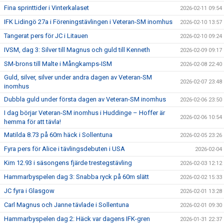
Fina sprinttider i Vinterkalaset
2026-02-11 09:54
IFK Lidingö 27a i Föreningstävlingen i Veteran-SM inomhus
2026-02-10 13:57
Tangerat pers för JC i Litauen
2026-02-10 09:24
IVSM, dag 3: Silver till Magnus och guld till Kenneth
2026-02-09 09:17
SM-brons till Malte i Mångkamps-ISM
2026-02-08 22:40
Guld, silver, silver under andra dagen av Veteran-SM
2026-02-07 23:48
inomhus
Dubbla guld under första dagen av Veteran-SM inomhus
2026-02-06 23:50
I dag börjar Veteran-SM inomhus i Huddinge – Hoffer är
2026-02-06 10:54
hemma för att tävla!
Matilda 8.73 på 60m häck i Sollentuna
2026-02-05 23:26
Fyra pers för Alice i tävlingsdebuten i USA
2026-02-04
Kim 12.93 i säsongens fjärde trestegstävling
2026-02-03 12:12
Hammarbyspelen dag 3: Snabba ryck på 60m slätt
2026-02-02 15:33
JC fyra i Glasgow
2026-02-01 13:28
Carl Magnus och Janne tävlade i Sollentuna
2026-02-01 09:30
Hammarbyspelen dag 2: Häck var dagens IFK-gren
2026-01-31 22:37