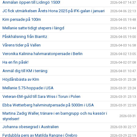
Anmälan öppen till Lidingö 1500!
2026-04-07 14:37
JC fick utmärkelsen Årets Hona 2025 på IFK-galan i januari
2026-04-06 22:13
Kim persade på 100m
2026-04-05 19:48
Mellanie satte tidigt utepers i längd
2026-04-05 19:44
Påskhälsning från Biarritz
2026-04-05 19:00
Vårens tider på Vallen
2026-04-03 16:58
Veronika Kalinina halvmaratonpersade i Berlin
2026-04-02 13:05
Ha en fin påsk!
2026-04-02 07:08
Anmäl dig till KM i terräng
2026-04-01 10:47
Höjdårsbästa av KIm
2026-03-31 23:28
Mellanie 5.75-hoppade i USA
2026-03-31 23:24
Veteran-EM-guld till Sara Wiss i Torun i Polen
2026-03-31 23:13
Ebba Wetterberg halvminutpersade på 5000m i USA
2026-03-31 22:59
Martina Zadig Waller, tränare i en barngrupp och nu kassör i
2026-03-31
styrelsen!
Johanna obesegrad i Australien
2026-03-30 22:17
Fyrdubbla pers av Matilda Rangne i Örebro
2026-03-29 22:19