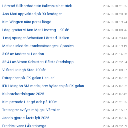
Lörstad fullbordade sin italienska hat-trick
2026-05-01 21:35
Ann-Mari uppvaktad på 90-årsdagen
2026-05-01 20:38
Kim Wingren nära pers i längd
2026-05-01 19:24
I dag grattar vi Ann-Mari Hevreng – 90 år!
2026-05-01 08:26
1 maj springer Sebastian Lörstad i Italien
2026-04-30 23:43
Matlida inledde utomhssäsongen i Spanien
2026-04-30 19:19
3:05 av Andreas i London
2026-04-29 14:02
32:41 av Simon Schuster i Bålsta Stadslopp
2026-04-28 22:54
Vi firar Lidingö Stad 100 år!
2026-04-28 08:07
Extrapriser på IFK-galan i januari
2026-04-28 07:02
IFK Lidingös SM-medaljörer hyllades på IFK-galan
2026-04-27 07:52
Klubbrekordslagare 2025
2026-04-26 07:42
Kim persade i längd och på 100m
2026-04-25 21:05
Tre segrar av fyra möjliga i Vårmilen
2026-04-25 15:37
Jacob gjorde Årets lyft 2025
2026-04-25 07:36
Fredrick vann i Åkersberga
2026-04-24 22:59