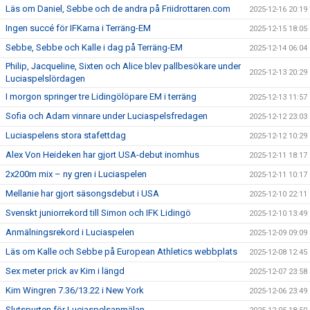
Läs om Daniel, Sebbe och de andra på Friidrottaren.com
2025-12-16 20:19
Ingen succé för IFKarna i Terräng-EM
2025-12-15 18:05
Sebbe, Sebbe och Kalle i dag på Terräng-EM
2025-12-14 06:04
Philip, Jacqueline, Sixten och Alice blev pallbesökare under
2025-12-13 20:29
Luciaspelslördagen
I morgon springer tre Lidingölöpare EM i terräng
2025-12-13 11:57
Sofia och Adam vinnare under Luciaspelsfredagen
2025-12-12 23:03
Luciaspelens stora stafettdag
2025-12-12 10:29
Alex Von Heideken har gjort USA-debut inomhus
2025-12-11 18:17
2x200m mix – ny gren i Luciaspelen
2025-12-11 10:17
Mellanie har gjort säsongsdebut i USA
2025-12-10 22:11
Svenskt juniorrekord till Simon och IFK Lidingö
2025-12-10 13:49
Anmälningsrekord i Luciaspelen
2025-12-09 09:09
Läs om Kalle och Sebbe på European Athletics webbplats
2025-12-08 12:45
Sex meter prick av Kim i längd
2025-12-07 23:58
Kim Wingren 7.36/13.22 i New York
2025-12-06 23:49
Slutspurten för Luciaspelsanmälan