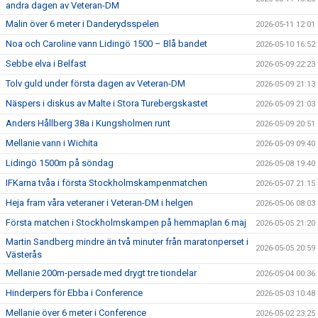
andra dagen av Veteran-DM
Malin över 6 meter i Danderydsspelen
2026-05-11 12:01
Noa och Caroline vann Lidingö 1500 – Blå bandet
2026-05-10 16:52
Sebbe elva i Belfast
2026-05-09 22:23
Tolv guld under första dagen av Veteran-DM
2026-05-09 21:13
Näspers i diskus av Malte i Stora Turebergskastet
2026-05-09 21:03
Anders Hållberg 38a i Kungsholmen runt
2026-05-09 20:51
Mellanie vann i Wichita
2026-05-09 09:40
Lidingö 1500m på söndag
2026-05-08 19:40
IFKarna tvåa i första Stockholmskampenmatchen
2026-05-07 21:15
Heja fram våra veteraner i Veteran-DM i helgen
2026-05-06 08:03
Första matchen i Stockholmskampen på hemmaplan 6 maj
2026-05-05 21:20
Martin Sandberg mindre än två minuter från maratonperset i
2026-05-05 20:59
Västerås
Mellanie 200m-persade med drygt tre tiondelar
2026-05-04 00:36
Hinderpers för Ebba i Conference
2026-05-03 10:48
Mellanie över 6 meter i Conference
2026-05-02 23:25