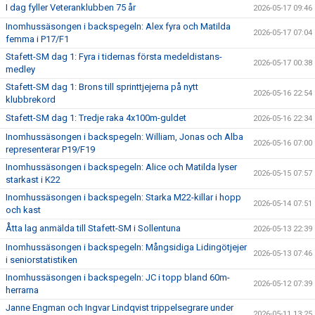
I dag fyller Veteranklubben 75 år
2026-05-17 09:46
Inomhussäsongen i backspegeln: Alex fyra och Matilda
2026-05-17 07:04
femma i P17/F1
Stafett-SM dag 1: Fyra i tidernas första medeldistans-
2026-05-17 00:38
medley
Stafett-SM dag 1: Brons till sprinttjejerna på nytt
2026-05-16 22:54
klubbrekord
Stafett-SM dag 1: Tredje raka 4x100m-guldet
2026-05-16 22:34
Inomhussäsongen i backspegeln: William, Jonas och Alba
2026-05-16 07:00
representerar P19/F19
Inomhussäsongen i backspegeln: Alice och Matilda lyser
2026-05-15 07:57
starkast i K22
Inomhussäsongen i backspegeln: Starka M22-killar i hopp
2026-05-14 07:51
och kast
Åtta lag anmälda till Stafett-SM i Sollentuna
2026-05-13 22:39
Inomhussäsongen i backspegeln: Mångsidiga Lidingötjejer
2026-05-13 07:46
i seniorstatistiken
Inomhussäsongen i backspegeln: JC i topp bland 60m-
2026-05-12 07:39
herrarna
Janne Engman och Ingvar Lindqvist trippelsegrare under
2026-05-11 13:25