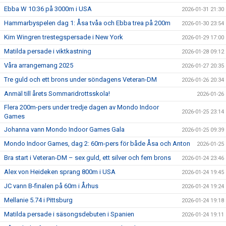
Ebba W 10:36 på 3000m i USA
2026-01-31 21:30
Hammarbyspelen dag 1: Åsa tvåa och Ebba trea på 200m
2026-01-30 23:54
Kim Wingren trestegspersade i New York
2026-01-29 17:00
Matilda persade i viktkastning
2026-01-28 09:12
Våra arrangemang 2025
2026-01-27 20:35
Tre guld och ett brons under söndagens Veteran-DM
2026-01-26 20:34
Anmäl till årets Sommaridrottsskola!
2026-01-26
Flera 200m-pers under tredje dagen av Mondo Indoor
2026-01-25 23:14
Games
Johanna vann Mondo Indoor Games Gala
2026-01-25 09:39
Mondo Indoor Games, dag 2: 60m-pers för både Åsa och Anton
2026-01-25
Bra start i Veteran-DM – sex guld, ett silver och fem brons
2026-01-24 23:46
Alex von Heideken sprang 800m i USA
2026-01-24 19:45
JC vann B-finalen på 60m i Århus
2026-01-24 19:24
Mellanie 5.74 i Pittsburg
2026-01-24 19:18
Matilda persade i säsongsdebuten i Spanien
2026-01-24 19:11