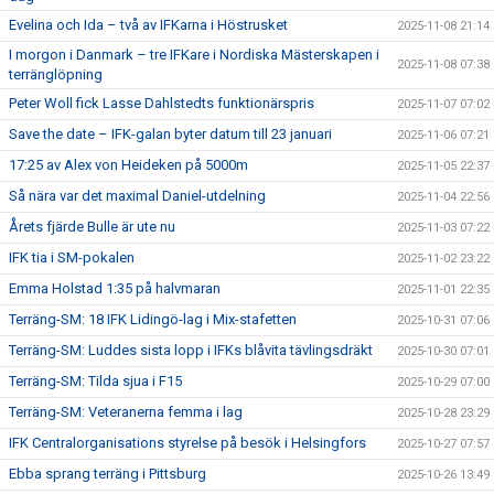
Evelina och Ida – två av IFKarna i Höstrusket
2025-11-08 21:14
I morgon i Danmark – tre IFKare i Nordiska Mästerskapen i
2025-11-08 07:38
terränglöpning
Peter Woll fick Lasse Dahlstedts funktionärspris
2025-11-07 07:02
Save the date – IFK-galan byter datum till 23 januari
2025-11-06 07:21
17:25 av Alex von Heideken på 5000m
2025-11-05 22:37
Så nära var det maximal Daniel-utdelning
2025-11-04 22:56
Årets fjärde Bulle är ute nu
2025-11-03 07:22
IFK tia i SM-pokalen
2025-11-02 23:22
Emma Holstad 1:35 på halvmaran
2025-11-01 22:35
Terräng-SM: 18 IFK Lidingö-lag i Mix-stafetten
2025-10-31 07:06
Terräng-SM: Luddes sista lopp i IFKs blåvita tävlingsdräkt
2025-10-30 07:01
Terräng-SM: Tilda sjua i F15
2025-10-29 07:00
Terräng-SM: Veteranerna femma i lag
2025-10-28 23:29
IFK Centralorganisations styrelse på besök i Helsingfors
2025-10-27 07:57
Ebba sprang terräng i Pittsburg
2025-10-26 13:49