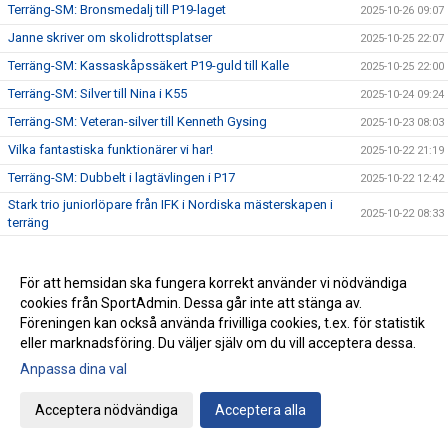
Terräng-SM: Bronsmedalj till P19-laget
2025-10-26 09:07
Janne skriver om skolidrottsplatser
2025-10-25 22:07
Terräng-SM: Kassaskåpssäkert P19-guld till Kalle
2025-10-25 22:00
Terräng-SM: Silver till Nina i K55
2025-10-24 09:24
Terräng-SM: Veteran-silver till Kenneth Gysing
2025-10-23 08:03
Vilka fantastiska funktionärer vi har!
2025-10-22 21:19
Terräng-SM: Dubbelt i lagtävlingen i P17
2025-10-22 12:42
Stark trio juniorlöpare från IFK i Nordiska mästerskapen i
2025-10-22 08:33
terräng
Terräng-SM: Samuels första USM-guld
2025-10-21 07:48
Terräng-SM: Trippelseger i P16
2025-10-20 14:35
För att hemsidan ska fungera korrekt använder vi nödvändiga
cookies från SportAdmin. Dessa går inte att stänga av.
Terräng-SM: Överlägsen Sebbeseger i P17
2025-10-19 22:34
Föreningen kan också använda frivilliga cookies, t.ex. för statistik
Andreas Movin nära att kliva under tretimmarsgränsen i
2025-10-18 22:01
eller marknadsföring. Du väljer själv om du vill acceptera dessa.
Chicago
Anpassa dina val
Terräng-SM: Nära, nära senior-SM-guld för Kalle
2025-10-18 21:33
Bästa stafettiden på 2000-talet – och det med två IFKare i
Acceptera nödvändiga
Acceptera alla
2025-10-17 18:12
laget
Trippelpers av Anton i vår kastmångkamp
2025-10-16 14:32