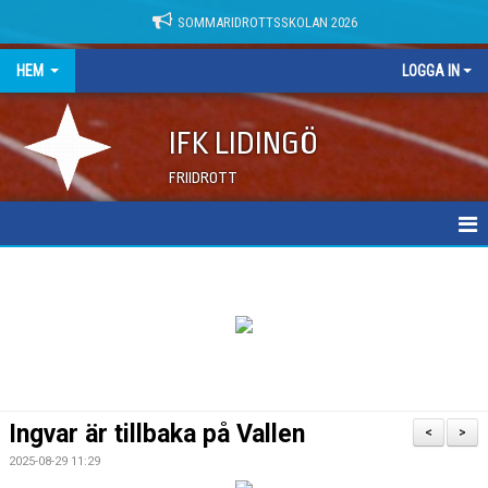
SOMMARIDROTTSSKOLAN 2026
HEM
LOGGA IN
IFK LIDINGÖ
FRIIDROTT
NYHETER
DOKUMENT
Ingvar är tillbaka på Vallen
<
>
2025-08-29 11:29