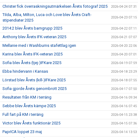
Christer fick överraskningsutmärkelsen Årets fotograf 2025
2026-04-24 07:31
Tilda, Alba, Milton, Luca och Love blev Årets Craft-
2026-04-23 07:15
stipendiater 2025
2014:2 blev Årets barngrupp 2025
2026-04-22 07:11
Anthony blev Årets IFK-veteran 2025
2026-04-21 07:07
Mellanie med i Washburns stafettlag igen
2026-04-20 22:06
Karina blev Årets IFK-veteran 2025
2026-04-20 07:01
Sofia blev Årets (tjej-)IFKare 2025
2026-04-19 07:59
Ebba hindervann i Kansas
2026-04-18 23:29
Lörstad blev Årets (kill-)IFKare 2025
2026-04-18 07:55
Sofia gjorde Årets genombrott 2025
2026-04-17 07:50
Resultaten från KM i terräng
2026-04-16 09:34
Sebbe blev Årets kämpe 2025
2026-04-16 07:45
Full fart på KM i terräng
2026-04-15 23:38
Victor blev Årets funktionär 2025
2026-04-15 07:36
PaprICA loppet 23 maj
2026-04-14 13:53