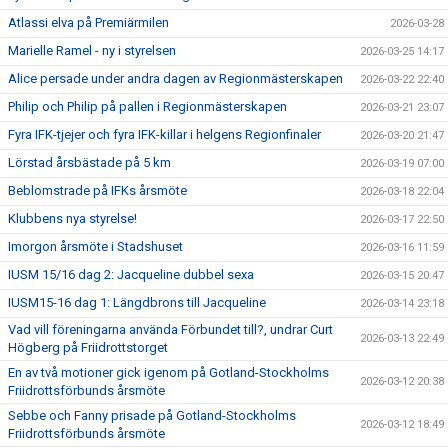
Atlassi elva på Premiärmilen
2026-03-28
Marielle Ramel - ny i styrelsen
2026-03-25 14:17
Alice persade under andra dagen av Regionmästerskapen
2026-03-22 22:40
Philip och Philip på pallen i Regionmästerskapen
2026-03-21 23:07
Fyra IFK-tjejer och fyra IFK-killar i helgens Regionfinaler
2026-03-20 21:47
Lörstad årsbästade på 5 km
2026-03-19 07:00
Beblomstrade på IFKs årsmöte
2026-03-18 22:04
Klubbens nya styrelse!
2026-03-17 22:50
Imorgon årsmöte i Stadshuset
2026-03-16 11:59
IUSM 15/16 dag 2: Jacqueline dubbel sexa
2026-03-15 20:47
IUSM15-16 dag 1: Längdbrons till Jacqueline
2026-03-14 23:18
Vad vill föreningarna använda Förbundet till?, undrar Curt
2026-03-13 22:49
Högberg på Friidrottstorget
En av två motioner gick igenom på Gotland-Stockholms
2026-03-12 20:38
Friidrottsförbunds årsmöte
Sebbe och Fanny prisade på Gotland-Stockholms
2026-03-12 18:49
Friidrottsförbunds årsmöte