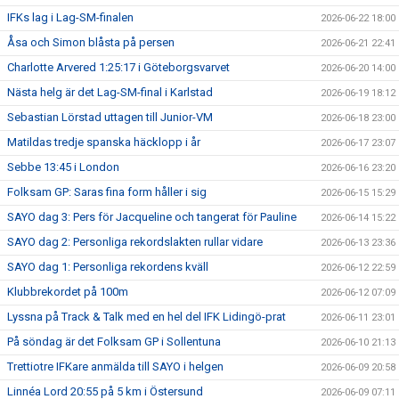
IFKs lag i Lag-SM-finalen
2026-06-22 18:00
Åsa och Simon blåsta på persen
2026-06-21 22:41
Charlotte Arvered 1:25:17 i Göteborgsvarvet
2026-06-20 14:00
Nästa helg är det Lag-SM-final i Karlstad
2026-06-19 18:12
Sebastian Lörstad uttagen till Junior-VM
2026-06-18 23:00
Matildas tredje spanska häcklopp i år
2026-06-17 23:07
Sebbe 13:45 i London
2026-06-16 23:20
Folksam GP: Saras fina form håller i sig
2026-06-15 15:29
SAYO dag 3: Pers för Jacqueline och tangerat för Pauline
2026-06-14 15:22
SAYO dag 2: Personliga rekordslakten rullar vidare
2026-06-13 23:36
SAYO dag 1: Personliga rekordens kväll
2026-06-12 22:59
Klubbrekordet på 100m
2026-06-12 07:09
Lyssna på Track & Talk med en hel del IFK Lidingö-prat
2026-06-11 23:01
På söndag är det Folksam GP i Sollentuna
2026-06-10 21:13
Trettiotre IFKare anmälda till SAYO i helgen
2026-06-09 20:58
Linnéa Lord 20:55 på 5 km i Östersund
2026-06-09 07:11