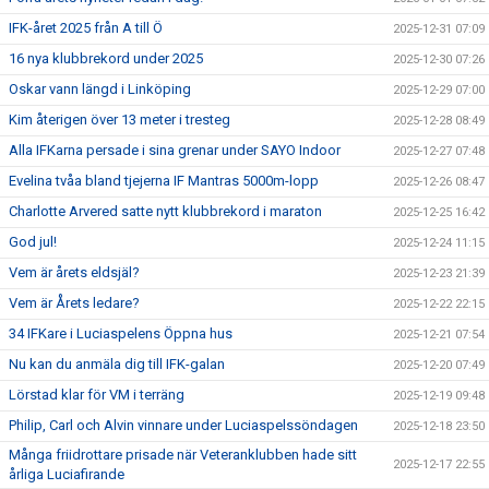
IFK-året 2025 från A till Ö
2025-12-31 07:09
16 nya klubbrekord under 2025
2025-12-30 07:26
Oskar vann längd i Linköping
2025-12-29 07:00
Kim återigen över 13 meter i tresteg
2025-12-28 08:49
Alla IFKarna persade i sina grenar under SAYO Indoor
2025-12-27 07:48
Evelina tvåa bland tjejerna IF Mantras 5000m-lopp
2025-12-26 08:47
Charlotte Arvered satte nytt klubbrekord i maraton
2025-12-25 16:42
God jul!
2025-12-24 11:15
Vem är årets eldsjäl?
2025-12-23 21:39
Vem är Årets ledare?
2025-12-22 22:15
34 IFKare i Luciaspelens Öppna hus
2025-12-21 07:54
Nu kan du anmäla dig till IFK-galan
2025-12-20 07:49
Lörstad klar för VM i terräng
2025-12-19 09:48
Philip, Carl och Alvin vinnare under Luciaspelssöndagen
2025-12-18 23:50
Många friidrottare prisade när Veteranklubben hade sitt
2025-12-17 22:55
årliga Luciafirande