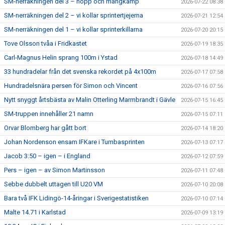
SM-nerräkningen del 3 – hopp och mångkamp
2026-07-22 08:38
SM-nerräkningen del 2 – vi kollar sprintertjejerna
2026-07-21 12:54
SM-nerräkningen del 1 – vi kollar sprinterkillarna
2026-07-20 20:15
Tove Olsson tvåa i Fridkastet
2026-07-19 18:35
Carl-Magnus Helin sprang 100m i Ystad
2026-07-18 14:49
33 hundradelar från det svenska rekordet på 4x100m
2026-07-17 07:58
Hundradelsnära persen för Simon och Vincent
2026-07-16 07:56
Nytt snyggt årtsbästa av Malin Otterling Marmbrandt i Gävle
2026-07-15 16:45
SM-truppen innehåller 21 namn
2026-07-15 07:11
Orvar Blomberg har gått bort
2026-07-14 18:20
Johan Nordenson ensam IFKare i Tumbasprinten
2026-07-13 07:17
Jacob 3:50 – igen – i England
2026-07-12 07:59
Pers – igen – av Simon Martinsson
2026-07-11 07:48
Sebbe dubbelt uttagen till U20 VM
2026-07-10 20:08
Bara två IFK Lidingö-14-åringar i Sverigestatistiken
2026-07-10 07:14
Malte 14.71 i Karlstad
2026-07-09 13:19