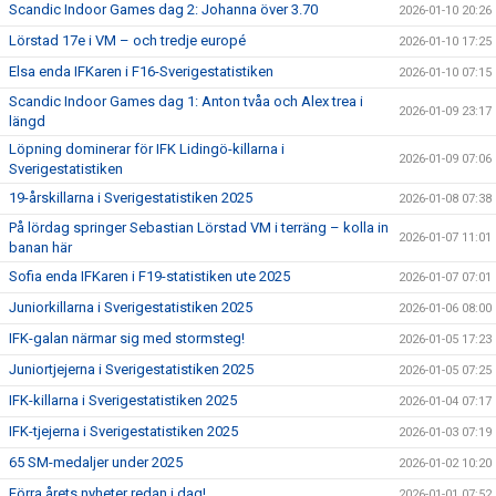
Scandic Indoor Games dag 2: Johanna över 3.70
2026-01-10 20:26
Lörstad 17e i VM – och tredje europé
2026-01-10 17:25
Elsa enda IFKaren i F16-Sverigestatistiken
2026-01-10 07:15
Scandic Indoor Games dag 1: Anton tvåa och Alex trea i
2026-01-09 23:17
längd
Löpning dominerar för IFK Lidingö-killarna i
2026-01-09 07:06
Sverigestatistiken
19-årskillarna i Sverigestatistiken 2025
2026-01-08 07:38
På lördag springer Sebastian Lörstad VM i terräng – kolla in
2026-01-07 11:01
banan här
Sofia enda IFKaren i F19-statistiken ute 2025
2026-01-07 07:01
Juniorkillarna i Sverigestatistiken 2025
2026-01-06 08:00
IFK-galan närmar sig med stormsteg!
2026-01-05 17:23
Juniortjejerna i Sverigestatistiken 2025
2026-01-05 07:25
IFK-killarna i Sverigestatistiken 2025
2026-01-04 07:17
IFK-tjejerna i Sverigestatistiken 2025
2026-01-03 07:19
65 SM-medaljer under 2025
2026-01-02 10:20
Förra årets nyheter redan i dag!
2026-01-01 07:52