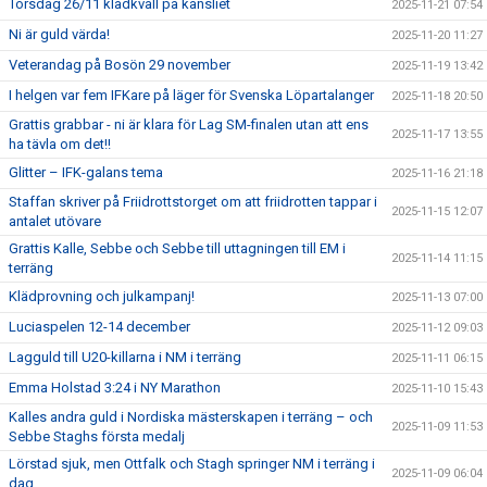
Torsdag 26/11 klädkväll på kansliet
2025-11-21 07:54
Ni är guld värda!
2025-11-20 11:27
Veterandag på Bosön 29 november
2025-11-19 13:42
I helgen var fem IFKare på läger för Svenska Löpartalanger
2025-11-18 20:50
Grattis grabbar - ni är klara för Lag SM-finalen utan att ens
2025-11-17 13:55
ha tävla om det!!
Glitter – IFK-galans tema
2025-11-16 21:18
Staffan skriver på Friidrottstorget om att friidrotten tappar i
2025-11-15 12:07
antalet utövare
Grattis Kalle, Sebbe och Sebbe till uttagningen till EM i
2025-11-14 11:15
terräng
Klädprovning och julkampanj!
2025-11-13 07:00
Luciaspelen 12-14 december
2025-11-12 09:03
Lagguld till U20-killarna i NM i terräng
2025-11-11 06:15
Emma Holstad 3:24 i NY Marathon
2025-11-10 15:43
Kalles andra guld i Nordiska mästerskapen i terräng – och
2025-11-09 11:53
Sebbe Staghs första medalj
Lörstad sjuk, men Ottfalk och Stagh springer NM i terräng i
2025-11-09 06:04
dag