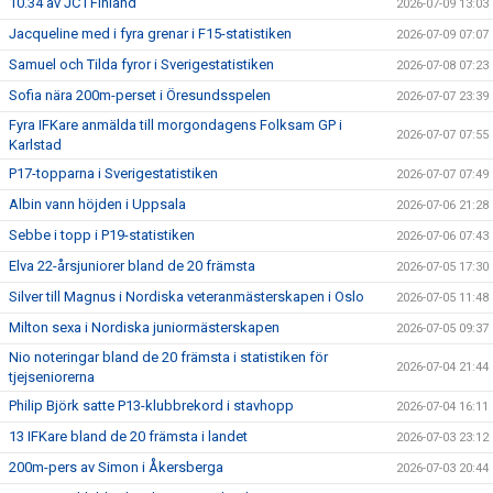
10.34 av JC i Finland
2026-07-09 13:03
Jacqueline med i fyra grenar i F15-statistiken
2026-07-09 07:07
Samuel och Tilda fyror i Sverigestatistiken
2026-07-08 07:23
Sofia nära 200m-perset i Öresundsspelen
2026-07-07 23:39
Fyra IFKare anmälda till morgondagens Folksam GP i
2026-07-07 07:55
Karlstad
P17-topparna i Sverigestatistiken
2026-07-07 07:49
Albin vann höjden i Uppsala
2026-07-06 21:28
Sebbe i topp i P19-statistiken
2026-07-06 07:43
Elva 22-årsjuniorer bland de 20 främsta
2026-07-05 17:30
Silver till Magnus i Nordiska veteranmästerskapen i Oslo
2026-07-05 11:48
Milton sexa i Nordiska juniormästerskapen
2026-07-05 09:37
Nio noteringar bland de 20 främsta i statistiken för
2026-07-04 21:44
tjejseniorerna
Philip Björk satte P13-klubbrekord i stavhopp
2026-07-04 16:11
13 IFKare bland de 20 främsta i landet
2026-07-03 23:12
200m-pers av Simon i Åkersberga
2026-07-03 20:44