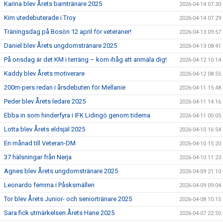
Karina blev Årets barntränare 2025
2026-04-14 07:30
Kim utedebuterade i Troy
2026-04-14 07:29
Träningsdag på Bosön 12 april för veteraner!
2026-04-13 09:57
Daniel blev Årets ungdomstränare 2025
2026-04-13 08:41
På onsdag är det KM i terräng – kom ihåg att anmäla dig!
2026-04-12 10:14
Kaddy blev Årets motiverare
2026-04-12 08:55
200m-pers redan i årsdebuten för Mellanie
2026-04-11 15:48
Peder blev Årets ledare 2025
2026-04-11 14:16
Ebba in som hinderfyra i IFK Lidingö genom tiderna
2026-04-11 00:05
Lotta blev Årets eldsjäl 2025
2026-04-10 16:54
En månad till Veteran-DM
2026-04-10 15:20
37 hälsningar från Nerja
2026-04-10 11:23
Agnes blev Årets ungdomstränare 2025
2026-04-09 21:10
Leonardo femma i Påsksmällen
2026-04-09 09:04
Tor blev Årets Junior- och seniortränare 2025
2026-04-08 10:15
Sara fick utmärkelsen Årets Hane 2025
2026-04-07 22:50