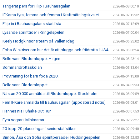
Tangerat pers för Filip i Bauhausgalan
2026-06-08 00:10
IFKarna fyra, femma och femma i Kraftmätningskvalet
2026-06-07 12:32
Filip in i Bauhausgalans startlista
2026-06-07 12:09
Lysande sprinttider i Kringelspelen
2026-06-07 00:04
Keely Hodgkinsons team på Vallen idag
2026-06-06 23:02
Ebba W skriver om hur det är att plugga och friidrotta i USA
2026-06-06 08:54
Belle vann Blodomloppet – igen
2026-06-05 23:14
Sommaridrottsskolan
2026-06-05 13:04
Provträning för barn föda 2020!
2026-06-04 13:00
Belle vann Blodomloppet
2026-06-04 09:33
Nästan 20 000 anmälda till Blodomloppet Stockholm
2026-06-03 09:59
Fem IFKare anmälda till Bauhausgalan (uppdaterad notis)
2026-06-03 08:01
Hannes nia i Shake Out Run
2026-06-03 07:53
Fyra segrar i Minimaran
2026-06-02 22:27
20 topp-20-placeringar i seniorstatistiken
2026-06-02 09:40
Simon, Åsa och Sofia sprintpersade i Huddingespelen
2026-06-01 22:53