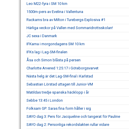
Leo M22-fyra i SM 10 km
1500m-pers av Evelina i Vallentuna
Rackarns bra av Milton i Turebergs Explosiva #1
Härliga veckor på Vallen med Sommaridrottsskolan!
JC sexa i Danmark
IFKarna i morgondagens SM 10 km
IFKs lag i Lag-SM-finalen
Åsa och Simon blåsta på persen
Charlotte Arvered 1:25:17 i Göteborgsvarvet
Nästa helg är det Lag-SM-final i Karlstad
Sebastian Lörstad uttagen till Junior-VM
Matildas tredje spanska häcklopp i år
Sebbe 13:45 i London
Folksam GP: Saras fina form håller i sig
SAYO dag 3: Pers för Jacqueline och tangerat för Pauline
SAYO dag 2: Personliga rekordslakten rullar vidare