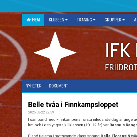
HEM
KLUBBEN
TRÄNING
GRUPPER
A
IFK
FRIIDRO
NYHETER
DOKUMENT
Belle tvåa i Finnkampsloppet
2025-08-22 22:59
I samband med Finnkampens första inledande dag arranger
km och i den yngsta killklassen (10–12 år) var
Rasmus Rang
Bland tjejerna i motsvarnde klass sprang
Belle Florensjö
två