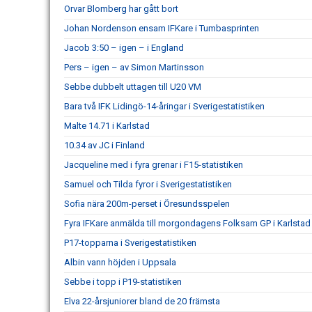
Orvar Blomberg har gått bort
Johan Nordenson ensam IFKare i Tumbasprinten
Jacob 3:50 – igen – i England
Pers – igen – av Simon Martinsson
Sebbe dubbelt uttagen till U20 VM
Bara två IFK Lidingö-14-åringar i Sverigestatistiken
Malte 14.71 i Karlstad
10.34 av JC i Finland
Jacqueline med i fyra grenar i F15-statistiken
Samuel och Tilda fyror i Sverigestatistiken
Sofia nära 200m-perset i Öresundsspelen
Fyra IFKare anmälda till morgondagens Folksam GP i Karlstad
P17-topparna i Sverigestatistiken
Albin vann höjden i Uppsala
Sebbe i topp i P19-statistiken
Elva 22-årsjuniorer bland de 20 främsta