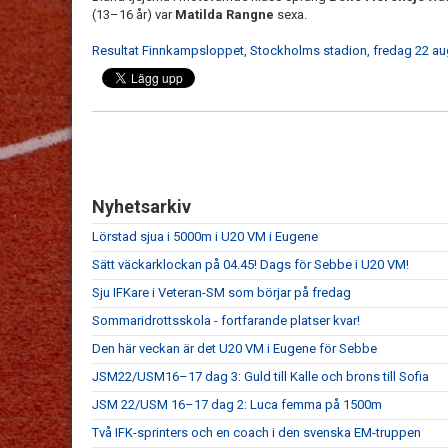
(13–16 år) var
Matilda Rangne
sexa.
Resultat Finnkampsloppet, Stockholms stadion, fredag 22 au
Nyhetsarkiv
Lörstad sjua i 5000m i U20 VM i Eugene
Sätt väckarklockan på 04.45! Dags för Sebbe i U20 VM!
Sju IFKare i Veteran-SM som börjar på fredag
Sommaridrottsskola - fortfarande platser kvar!
Den här veckan är det U20 VM i Eugene för Sebbe
JSM22/USM16–17 dag 3: Guld till Kalle och brons till Sofia
JSM 22/USM 16–17 dag 2: Luca femma på 1500m
Två IFK-sprinters och en coach i den svenska EM-truppen