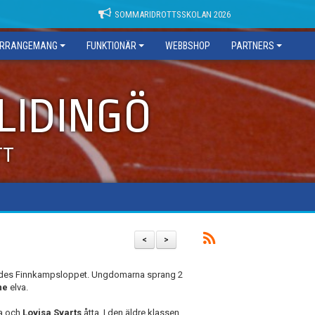
SOMMARIDROTTSSKOLAN 2026
RRANGEMANG
FUNKTIONÄR
WEBBSHOP
PARTNERS
 LIDINGÖ
TT
<
>
ades Finnkampsloppet. Ungdomarna sprang 2
ne
elva.
a och
Lovisa Svarts
åtta. I den äldre klassen