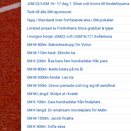
JSM 22/USM 16–17 dag 1: Silver och brons till hinderlöparna
Tack till alla SM-sponsorer
Tapp i Standaret men fortfarande elva i SM-pokalen
Lörstad prisad av Friidrottens Stora grabbar & tjejer
I morgon börjar JSM22 och USM16/17 i Sollentuna
SM M 400m: Baksidesstopp för Victor
SM M 110m häck: Ekholm tia
SM K 200m: Åsa bara fem hundradelar från pers
SM M 800m: Axels bästa på tre år
SM M 3000m hinder: Leo tia
SM M 200m: Simon persade och tog sig till semifinal
SM M Längd: Stolpe ut i kvalet
SM K 100m: Sara hundradelar från finalplats
SM K längd: En smärtsam niondeplats för Malin
SM M 1500m: Jacob finaltia
SM K 400m: Sofia sexa