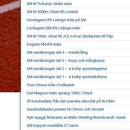
SM M Tiokamp: Malte sexa
SM M 5000m: Silver till Lörstad
Söndagens IFK Lidingö-tider på SM
Lördagens SM-IFK Lidingö-tider
SM M 100m: Silver till JCZ och en fjärdeplats till Filip
Dagens SM-IFK-tider
SM-nerräkningen del 4 – medel/lång
SM-nerräkningen del 3 – hopp och mångkamp
SM-nerräkningen del 2 – vi kollar sprintertjejerna
SM-nerräkningen del 1 – vi kollar sprinterkillarna
Tove Olsson tvåa i Fridkastet
Carl-Magnus Helin sprang 100m i Ystad
33 hundradelar från det svenska rekordet på 4x100m
Hundradelsnära persen för Simon och Vincent
Nytt snyggt årtsbästa av Malin Otterling Marmbrandt i Gävle
SM-truppen innehåller 21 namn