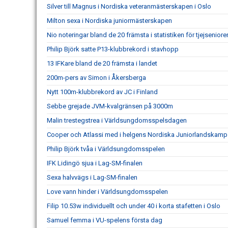
Silver till Magnus i Nordiska veteranmästerskapen i Oslo
Milton sexa i Nordiska juniormästerskapen
Nio noteringar bland de 20 främsta i statistiken för tjejseniore
Philip Björk satte P13-klubbrekord i stavhopp
13 IFKare bland de 20 främsta i landet
200m-pers av Simon i Åkersberga
Nytt 100m-klubbrekord av JC i Finland
Sebbe grejade JVM-kvalgränsen på 3000m
Malin trestegstrea i Världsungdomsspelsdagen
Cooper och Atlassi med i helgens Nordiska Juniorlandskamp
Philip Björk tvåa i Världsungdomsspelen
IFK Lidingö sjua i Lag-SM-finalen
Sexa halvvägs i Lag-SM-finalen
Love vann hinder i Världsungdomsspelen
Filip 10.53w individuellt och under 40 i korta stafetten i Oslo
Samuel femma i VU-spelens första dag