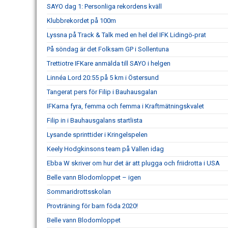
SAYO dag 1: Personliga rekordens kväll
Klubbrekordet på 100m
Lyssna på Track & Talk med en hel del IFK Lidingö-prat
På söndag är det Folksam GP i Sollentuna
Trettiotre IFKare anmälda till SAYO i helgen
Linnéa Lord 20:55 på 5 km i Östersund
Tangerat pers för Filip i Bauhausgalan
IFKarna fyra, femma och femma i Kraftmätningskvalet
Filip in i Bauhausgalans startlista
Lysande sprinttider i Kringelspelen
Keely Hodgkinsons team på Vallen idag
Ebba W skriver om hur det är att plugga och friidrotta i USA
Belle vann Blodomloppet – igen
Sommaridrottsskolan
Provträning för barn föda 2020!
Belle vann Blodomloppet