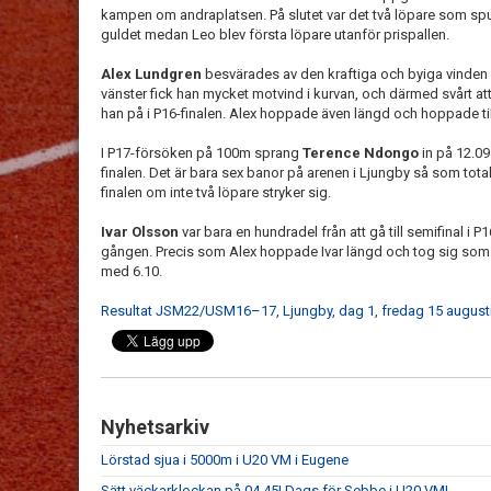
kampen om andraplatsen. På slutet var det två löpare som sp
guldet medan Leo blev första löpare utanför prispallen.
Alex Lundgren
besvärades av den kraftiga och byiga vinden 
vänster fick han mycket motvind i kurvan, och därmed svårt at
han på i P16-finalen. Alex hoppade även längd och hoppade till
I P17-försöken på 100m sprang
Terence Ndongo
in på 12.09 
finalen. Det är bara sex banor på arenen i Ljungby så som tota
finalen om inte två löpare stryker sig.
Ivar Olsson
var bara en hundradel från att gå till semifinal i P
gången. Precis som Alex hoppade Ivar längd och tog sig som sis
med 6.10.
Resultat JSM22/USM16–17, Ljungby, dag 1, fredag 15 august
Nyhetsarkiv
Lörstad sjua i 5000m i U20 VM i Eugene
Sätt väckarklockan på 04.45! Dags för Sebbe i U20 VM!