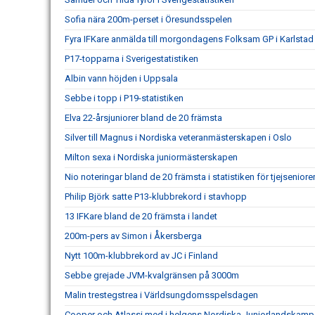
Sofia nära 200m-perset i Öresundsspelen
Fyra IFKare anmälda till morgondagens Folksam GP i Karlstad
P17-topparna i Sverigestatistiken
Albin vann höjden i Uppsala
Sebbe i topp i P19-statistiken
Elva 22-årsjuniorer bland de 20 främsta
Silver till Magnus i Nordiska veteranmästerskapen i Oslo
Milton sexa i Nordiska juniormästerskapen
Nio noteringar bland de 20 främsta i statistiken för tjejseniore
Philip Björk satte P13-klubbrekord i stavhopp
13 IFKare bland de 20 främsta i landet
200m-pers av Simon i Åkersberga
Nytt 100m-klubbrekord av JC i Finland
Sebbe grejade JVM-kvalgränsen på 3000m
Malin trestegstrea i Världsungdomsspelsdagen
Cooper och Atlassi med i helgens Nordiska Juniorlandskamp