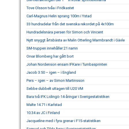
Tove Olsson tvåa i Fridkastet
Carl-Magnus Helin sprang 100m i Ystad
33 hundradelar från det svenska rekordet på 4x100m
Hundradelsnära persen för Simon och Vincent
Nytt snyggt årtsbästa av Malin Otterling Marmbrandt i Gävle
SM-truppen innehåller 21 namn
Orvar Blomberg har gått bort
Johan Nordenson ensam IFKare i Tumbasprinten
Jacob 3:50 – igen – i England
Pers – igen – av Simon Martinsson
Sebbe dubbelt uttagen till U20 VM
Bara två IFK Lidingö-14-åringar i Sverigestatistiken
Malte 14.71 i Karlstad
10.34 av JC i Finland
Jacqueline med i fyra grenar i F15-statistiken
Samuel och Tilda fyror i Sverigestatistiken