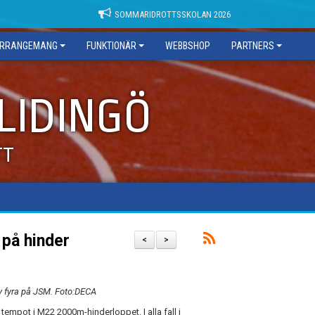
SOMMARIDROTTSSKOLAN 2026
RRANGEMANG
FUNKTIONÄR
WEBBSHOP
PARTNERS
 LIDINGÖ
TT
på hinder
<
>
lev fyra på JSM. Foto:DECA
tempot i M22 2000m-hinderloppet. I alla fall i