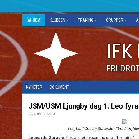
HEM
KLUBBEN
TRÄNING
GRUPPER
A
IFK
FRIIDRO
NYHETER
DOKUMENT
JSM/USM Ljungby dag 1: Leo fyra 
2025-08-15 23:13
Leo, här från Lag-SM-kvalet förra året, b
Leonardo Garavini
fick den otacksamma uppgiften att hålla 