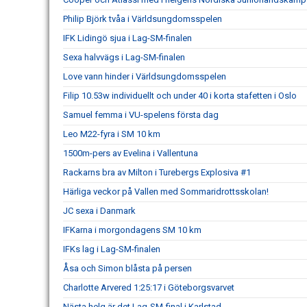
Philip Björk tvåa i Världsungdomsspelen
IFK Lidingö sjua i Lag-SM-finalen
Sexa halvvägs i Lag-SM-finalen
Love vann hinder i Världsungdomsspelen
Filip 10.53w individuellt och under 40 i korta stafetten i Oslo
Samuel femma i VU-spelens första dag
Leo M22-fyra i SM 10 km
1500m-pers av Evelina i Vallentuna
Rackarns bra av Milton i Turebergs Explosiva #1
Härliga veckor på Vallen med Sommaridrottsskolan!
JC sexa i Danmark
IFKarna i morgondagens SM 10 km
IFKs lag i Lag-SM-finalen
Åsa och Simon blåsta på persen
Charlotte Arvered 1:25:17 i Göteborgsvarvet
Nästa helg är det Lag-SM-final i Karlstad