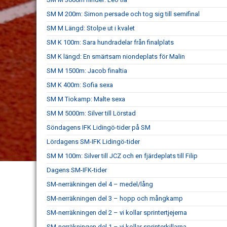
SM M 200m: Simon persade och tog sig till semifinal
SM M Längd: Stolpe ut i kvalet
SM K 100m: Sara hundradelar från finalplats
SM K längd: En smärtsam niondeplats för Malin
SM M 1500m: Jacob finaltia
SM K 400m: Sofia sexa
SM M Tiokamp: Malte sexa
SM M 5000m: Silver till Lörstad
Söndagens IFK Lidingö-tider på SM
Lördagens SM-IFK Lidingö-tider
SM M 100m: Silver till JCZ och en fjärdeplats till Filip
Dagens SM-IFK-tider
SM-nerräkningen del 4 – medel/lång
SM-nerräkningen del 3 – hopp och mångkamp
SM-nerräkningen del 2 – vi kollar sprintertjejerna
SM-nerräkningen del 1 – vi kollar sprinterkillarna