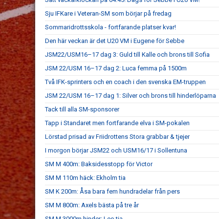
Sju IFKare i Veteran-SM som börjar på fredag
Sommaridrottsskola - fortfarande platser kvar!
Den här veckan är det U20 VM i Eugene för Sebbe
JSM22/USM16–17 dag 3: Guld till Kalle och brons till Sofia
JSM 22/USM 16–17 dag 2: Luca femma på 1500m
Två IFK-sprinters och en coach i den svenska EM-truppen
JSM 22/USM 16–17 dag 1: Silver och brons till hinderlöparna
Tack till alla SM-sponsorer
Tapp i Standaret men fortfarande elva i SM-pokalen
Lörstad prisad av Friidrottens Stora grabbar & tjejer
I morgon börjar JSM22 och USM16/17 i Sollentuna
SM M 400m: Baksidesstopp för Victor
SM M 110m häck: Ekholm tia
SM K 200m: Åsa bara fem hundradelar från pers
SM M 800m: Axels bästa på tre år
SM M 3000m hinder: Leo tia