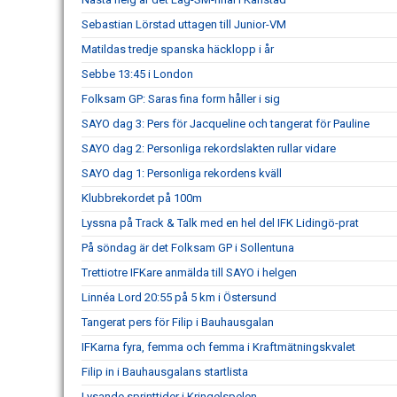
Sebastian Lörstad uttagen till Junior-VM
Matildas tredje spanska häcklopp i år
Sebbe 13:45 i London
Folksam GP: Saras fina form håller i sig
SAYO dag 3: Pers för Jacqueline och tangerat för Pauline
SAYO dag 2: Personliga rekordslakten rullar vidare
SAYO dag 1: Personliga rekordens kväll
Klubbrekordet på 100m
Lyssna på Track & Talk med en hel del IFK Lidingö-prat
På söndag är det Folksam GP i Sollentuna
Trettiotre IFKare anmälda till SAYO i helgen
Linnéa Lord 20:55 på 5 km i Östersund
Tangerat pers för Filip i Bauhausgalan
IFKarna fyra, femma och femma i Kraftmätningskvalet
Filip in i Bauhausgalans startlista
Lysande sprinttider i Kringelspelen