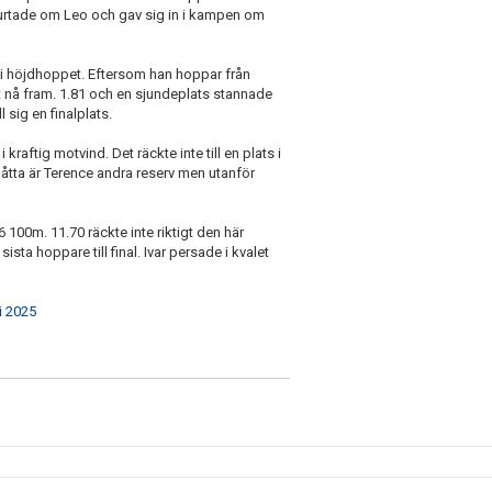
urtade om Leo och gav sig in i kampen om
i höjdhoppet. Eftersom han hoppar från
t nå fram. 1.81 och en sjundeplats stannade
 sig en finalplats.
i kraftig motvind. Det räckte inte till en plats i
låtta är Terence andra reserv men utanför
16 100m. 11.70 räckte inte riktigt den här
ta hoppare till final. Ivar persade i kvalet
i 2025