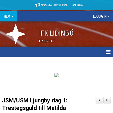
SOMMARIDROTTSSKOLAN 2026
HEM
LOGGA IN
IFK LIDINGÖ
FRIIDROTT
NYHETER
DOKUMENT
JSM/USM Ljungby dag 1:
<
>
Trestegsguld till Matilda