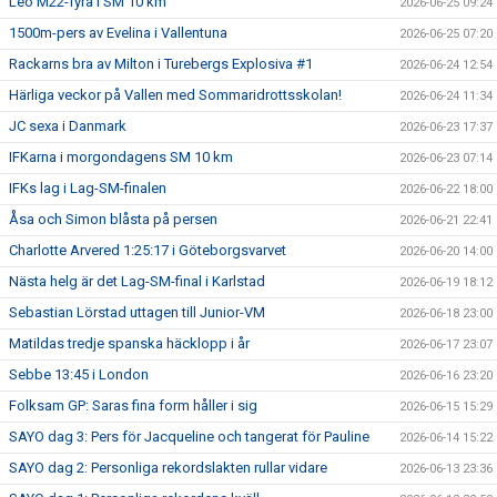
Leo M22-fyra i SM 10 km
2026-06-25 09:24
1500m-pers av Evelina i Vallentuna
2026-06-25 07:20
Rackarns bra av Milton i Turebergs Explosiva #1
2026-06-24 12:54
Härliga veckor på Vallen med Sommaridrottsskolan!
2026-06-24 11:34
JC sexa i Danmark
2026-06-23 17:37
IFKarna i morgondagens SM 10 km
2026-06-23 07:14
IFKs lag i Lag-SM-finalen
2026-06-22 18:00
Åsa och Simon blåsta på persen
2026-06-21 22:41
Charlotte Arvered 1:25:17 i Göteborgsvarvet
2026-06-20 14:00
Nästa helg är det Lag-SM-final i Karlstad
2026-06-19 18:12
Sebastian Lörstad uttagen till Junior-VM
2026-06-18 23:00
Matildas tredje spanska häcklopp i år
2026-06-17 23:07
Sebbe 13:45 i London
2026-06-16 23:20
Folksam GP: Saras fina form håller i sig
2026-06-15 15:29
SAYO dag 3: Pers för Jacqueline och tangerat för Pauline
2026-06-14 15:22
SAYO dag 2: Personliga rekordslakten rullar vidare
2026-06-13 23:36