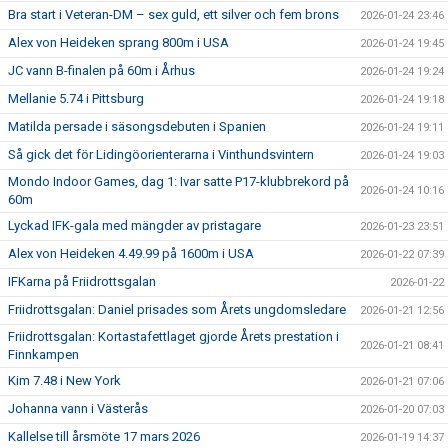
Bra start i Veteran-DM – sex guld, ett silver och fem brons
2026-01-24 23:46
Alex von Heideken sprang 800m i USA
2026-01-24 19:45
JC vann B-finalen på 60m i Århus
2026-01-24 19:24
Mellanie 5.74 i Pittsburg
2026-01-24 19:18
Matilda persade i säsongsdebuten i Spanien
2026-01-24 19:11
Så gick det för Lidingöorienterarna i Vinthundsvintern
2026-01-24 19:03
Mondo Indoor Games, dag 1: Ivar satte P17-klubbrekord på
2026-01-24 10:16
60m
Lyckad IFK-gala med mängder av pristagare
2026-01-23 23:51
Alex von Heideken 4.49.99 på 1600m i USA
2026-01-22 07:39
IFKarna på Friidrottsgalan
2026-01-22
Friidrottsgalan: Daniel prisades som Årets ungdomsledare
2026-01-21 12:56
Friidrottsgalan: Kortastafettlaget gjorde Årets prestation i
2026-01-21 08:41
Finnkampen
Kim 7.48 i New York
2026-01-21 07:06
Johanna vann i Västerås
2026-01-20 07:03
Kallelse till årsmöte 17 mars 2026
2026-01-19 14:37