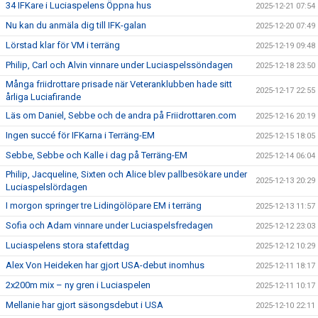
34 IFKare i Luciaspelens Öppna hus
2025-12-21 07:54
Nu kan du anmäla dig till IFK-galan
2025-12-20 07:49
Lörstad klar för VM i terräng
2025-12-19 09:48
Philip, Carl och Alvin vinnare under Luciaspelssöndagen
2025-12-18 23:50
Många friidrottare prisade när Veteranklubben hade sitt
2025-12-17 22:55
årliga Luciafirande
Läs om Daniel, Sebbe och de andra på Friidrottaren.com
2025-12-16 20:19
Ingen succé för IFKarna i Terräng-EM
2025-12-15 18:05
Sebbe, Sebbe och Kalle i dag på Terräng-EM
2025-12-14 06:04
Philip, Jacqueline, Sixten och Alice blev pallbesökare under
2025-12-13 20:29
Luciaspelslördagen
I morgon springer tre Lidingölöpare EM i terräng
2025-12-13 11:57
Sofia och Adam vinnare under Luciaspelsfredagen
2025-12-12 23:03
Luciaspelens stora stafettdag
2025-12-12 10:29
Alex Von Heideken har gjort USA-debut inomhus
2025-12-11 18:17
2x200m mix – ny gren i Luciaspelen
2025-12-11 10:17
Mellanie har gjort säsongsdebut i USA
2025-12-10 22:11