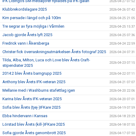
IFK Lidingös SM-medaljörer hyllades på IFK-galan
2026-04-27 07:52
Klubbrekordslagare 2025
2026-04-26 07:42
Kim persade i längd och på 100m
2026-04-25 21:05
Tre segrar av fyra möjliga i Vårmilen
2026-04-25 15:37
Jacob gjorde Årets lyft 2025
2026-04-25 07:36
Fredrick vann i Åkersberga
2026-04-24 22:59
Christer fick överraskningsutmärkelsen Årets fotograf 2025
2026-04-24 07:31
Tilda, Alba, Milton, Luca och Love blev Årets Craft-
2026-04-23 07:15
stipendiater 2025
2014:2 blev Årets barngrupp 2025
2026-04-22 07:11
Anthony blev Årets IFK-veteran 2025
2026-04-21 07:07
Mellanie med i Washburns stafettlag igen
2026-04-20 22:06
Karina blev Årets IFK-veteran 2025
2026-04-20 07:01
Sofia blev Årets (tjej-)IFKare 2025
2026-04-19 07:59
Ebba hindervann i Kansas
2026-04-18 23:29
Lörstad blev Årets (kill-)IFKare 2025
2026-04-18 07:55
Sofia gjorde Årets genombrott 2025
2026-04-17 07:50