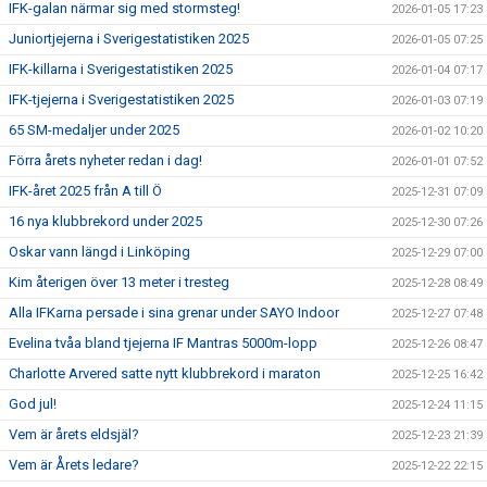
IFK-galan närmar sig med stormsteg!
2026-01-05 17:23
Juniortjejerna i Sverigestatistiken 2025
2026-01-05 07:25
IFK-killarna i Sverigestatistiken 2025
2026-01-04 07:17
IFK-tjejerna i Sverigestatistiken 2025
2026-01-03 07:19
65 SM-medaljer under 2025
2026-01-02 10:20
Förra årets nyheter redan i dag!
2026-01-01 07:52
IFK-året 2025 från A till Ö
2025-12-31 07:09
16 nya klubbrekord under 2025
2025-12-30 07:26
Oskar vann längd i Linköping
2025-12-29 07:00
Kim återigen över 13 meter i tresteg
2025-12-28 08:49
Alla IFKarna persade i sina grenar under SAYO Indoor
2025-12-27 07:48
Evelina tvåa bland tjejerna IF Mantras 5000m-lopp
2025-12-26 08:47
Charlotte Arvered satte nytt klubbrekord i maraton
2025-12-25 16:42
God jul!
2025-12-24 11:15
Vem är årets eldsjäl?
2025-12-23 21:39
Vem är Årets ledare?
2025-12-22 22:15