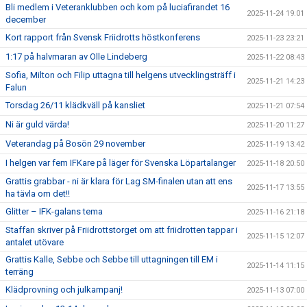
Bli medlem i Veteranklubben och kom på luciafirandet 16
2025-11-24 19:01
december
Kort rapport från Svensk Friidrotts höstkonferens
2025-11-23 23:21
1:17 på halvmaran av Olle Lindeberg
2025-11-22 08:43
Sofia, Milton och Filip uttagna till helgens utvecklingsträff i
2025-11-21 14:23
Falun
Torsdag 26/11 klädkväll på kansliet
2025-11-21 07:54
Ni är guld värda!
2025-11-20 11:27
Veterandag på Bosön 29 november
2025-11-19 13:42
I helgen var fem IFKare på läger för Svenska Löpartalanger
2025-11-18 20:50
Grattis grabbar - ni är klara för Lag SM-finalen utan att ens
2025-11-17 13:55
ha tävla om det!!
Glitter – IFK-galans tema
2025-11-16 21:18
Staffan skriver på Friidrottstorget om att friidrotten tappar i
2025-11-15 12:07
antalet utövare
Grattis Kalle, Sebbe och Sebbe till uttagningen till EM i
2025-11-14 11:15
terräng
Klädprovning och julkampanj!
2025-11-13 07:00