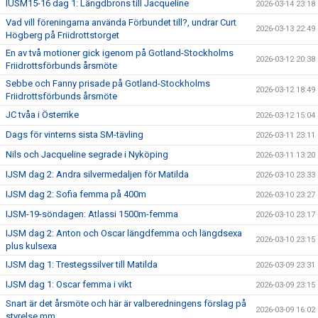
IUSM15-16 dag 1: Längdbrons till Jacqueline
2026-03-14 23:18
Vad vill föreningarna använda Förbundet till?, undrar Curt
2026-03-13 22:49
Högberg på Friidrottstorget
En av två motioner gick igenom på Gotland-Stockholms
2026-03-12 20:38
Friidrottsförbunds årsmöte
Sebbe och Fanny prisade på Gotland-Stockholms
2026-03-12 18:49
Friidrottsförbunds årsmöte
JC tvåa i Österrike
2026-03-12 15:04
Dags för vinterns sista SM-tävling
2026-03-11 23:11
Nils och Jacqueline segrade i Nyköping
2026-03-11 13:20
IJSM dag 2: Andra silvermedaljen för Matilda
2026-03-10 23:33
IJSM dag 2: Sofia femma på 400m
2026-03-10 23:27
IJSM-19-söndagen: Atlassi 1500m-femma
2026-03-10 23:17
IJSM dag 2: Anton och Oscar längdfemma och längdsexa
2026-03-10 23:15
plus kulsexa
IJSM dag 1: Trestegssilver till Matilda
2026-03-09 23:31
IJSM dag 1: Oscar femma i vikt
2026-03-09 23:15
Snart är det årsmöte och här är valberedningens förslag på
2026-03-09 16:02
styrelse mm