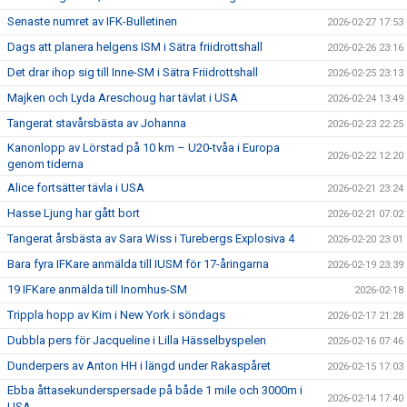
Senaste numret av IFK-Bulletinen
2026-02-27 17:53
Dags att planera helgens ISM i Sätra friidrottshall
2026-02-26 23:16
Det drar ihop sig till Inne-SM i Sätra Friidrottshall
2026-02-25 23:13
Majken och Lyda Areschoug har tävlat i USA
2026-02-24 13:49
Tangerat stavårsbästa av Johanna
2026-02-23 22:25
Kanonlopp av Lörstad på 10 km – U20-tvåa i Europa
2026-02-22 12:20
genom tiderna
Alice fortsätter tävla i USA
2026-02-21 23:24
Hasse Ljung har gått bort
2026-02-21 07:02
Tangerat årsbästa av Sara Wiss i Turebergs Explosiva 4
2026-02-20 23:01
Bara fyra IFKare anmälda till IUSM för 17-åringarna
2026-02-19 23:39
19 IFKare anmälda till Inomhus-SM
2026-02-18
Trippla hopp av Kim i New York i söndags
2026-02-17 21:28
Dubbla pers för Jacqueline i Lilla Hässelbyspelen
2026-02-16 07:46
Dunderpers av Anton HH i längd under Rakaspåret
2026-02-15 17:03
Ebba åttasekunderspersade på både 1 mile och 3000m i
2026-02-14 17:40
USA