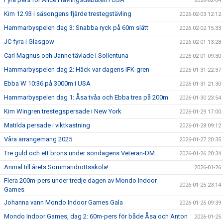
2026-02-04
Kim 12.93 i säsongens fjärde trestegstävling
2026-02-03 12:12
Hammarbyspelen dag 3: Snabba ryck på 60m slätt
2026-02-02 15:33
JC fyra i Glasgow
2026-02-01 13:28
Carl Magnus och Janne tävlade i Sollentuna
2026-02-01 09:30
Hammarbyspelen dag 2: Häck var dagens IFK-gren
2026-01-31 22:37
Ebba W 10:36 på 3000m i USA
2026-01-31 21:30
Hammarbyspelen dag 1: Åsa tvåa och Ebba trea på 200m
2026-01-30 23:54
Kim Wingren trestegspersade i New York
2026-01-29 17:00
Matilda persade i viktkastning
2026-01-28 09:12
Våra arrangemang 2025
2026-01-27 20:35
Tre guld och ett brons under söndagens Veteran-DM
2026-01-26 20:34
Anmäl till årets Sommaridrottsskola!
2026-01-26
Flera 200m-pers under tredje dagen av Mondo Indoor
2026-01-25 23:14
Games
Johanna vann Mondo Indoor Games Gala
2026-01-25 09:39
Mondo Indoor Games, dag 2: 60m-pers för både Åsa och Anton
2026-01-25