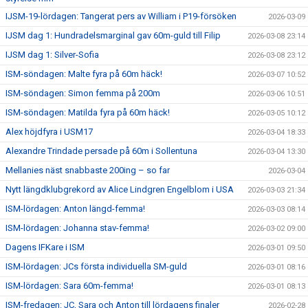
IJSM-19-lördagen: Tangerat pers av William i P19-försöken
2026-03-09
IJSM dag 1: Hundradelsmarginal gav 60m-guld till Filip
2026-03-08 23:14
IJSM dag 1: Silver-Sofia
2026-03-08 23:12
ISM-söndagen: Malte fyra på 60m häck!
2026-03-07 10:52
ISM-söndagen: Simon femma på 200m
2026-03-06 10:51
ISM-söndagen: Matilda fyra på 60m häck!
2026-03-05 10:12
Alex höjdfyra i USM17
2026-03-04 18:33
Alexandre Trindade persade på 60m i Sollentuna
2026-03-04 13:30
Mellanies näst snabbaste 200ing – so far
2026-03-04
Nytt längdklubgrekord av Alice Lindgren Engelblom i USA
2026-03-03 21:34
ISM-lördagen: Anton längd-femma!
2026-03-03 08:14
ISM-lördagen: Johanna stav-femma!
2026-03-02 09:00
Dagens IFKare i ISM
2026-03-01 09:50
ISM-lördagen: JCs första individuella SM-guld
2026-03-01 08:16
ISM-lördagen: Sara 60m-femma!
2026-03-01 08:13
ISM-fredagen: JC, Sara och Anton till lördagens finaler
2026-02-28