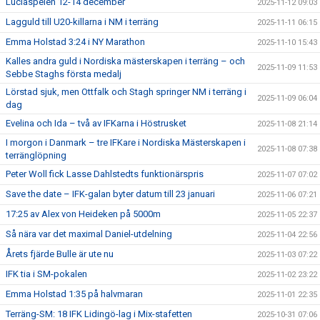
Luciaspelen 12-14 december
2025-11-12 09:03
Lagguld till U20-killarna i NM i terräng
2025-11-11 06:15
Emma Holstad 3:24 i NY Marathon
2025-11-10 15:43
Kalles andra guld i Nordiska mästerskapen i terräng – och
2025-11-09 11:53
Sebbe Staghs första medalj
Lörstad sjuk, men Ottfalk och Stagh springer NM i terräng i
2025-11-09 06:04
dag
Evelina och Ida – två av IFKarna i Höstrusket
2025-11-08 21:14
I morgon i Danmark – tre IFKare i Nordiska Mästerskapen i
2025-11-08 07:38
terränglöpning
Peter Woll fick Lasse Dahlstedts funktionärspris
2025-11-07 07:02
Save the date – IFK-galan byter datum till 23 januari
2025-11-06 07:21
17:25 av Alex von Heideken på 5000m
2025-11-05 22:37
Så nära var det maximal Daniel-utdelning
2025-11-04 22:56
Årets fjärde Bulle är ute nu
2025-11-03 07:22
IFK tia i SM-pokalen
2025-11-02 23:22
Emma Holstad 1:35 på halvmaran
2025-11-01 22:35
Terräng-SM: 18 IFK Lidingö-lag i Mix-stafetten
2025-10-31 07:06