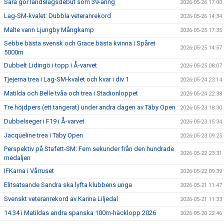
Sara gör landslagsdebut som 39-åring
2026-05-26 17:00
Lag-SM-kvalet: Dubbla veteranrekord
2026-05-26 14:34
Malte vann Ljungby Mångkamp
2026-05-25 17:35
Sebbe bästa svensk och Grace bästa kvinna i Spåret
2026-05-25 14:57
5000m
Dubbelt Lidingö i topp i Å-varvet
2026-05-25 08:07
Tjejerna trea i Lag-SM-kvalet och kvar i div 1
2026-05-24 23:14
Matilda och Belle tvåa och trea i Stadionloppet
2026-05-24 22:38
Tre höjdpers (ett tangerat) under andra dagen av Täby Open
2026-05-23 18:30
Dubbelseger i F19 i Å-varvet
2026-05-23 15:34
Jacqueline trea i Täby Open
2026-05-23 09:25
Perspektiv på Stafett-SM: Fem sekunder från den hundrade
2026-05-22 23:31
medaljen
IFKarna i Vårruset
2026-05-22 09:39
Elitsatsande Sandra ska lyfta klubbens unga
2026-05-21 11:47
Svenskt veteranrekord av Karina Liljedal
2026-05-21 11:33
14.34 i Matildas andra spanska 100m-häcklopp 2026
2026-05-20 22:46