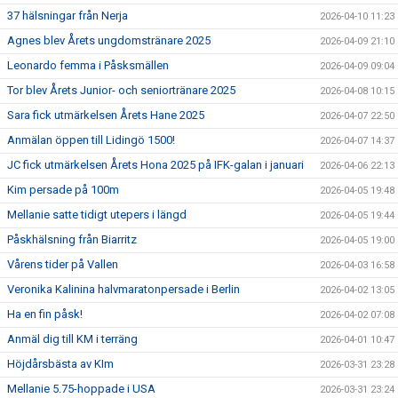
37 hälsningar från Nerja
2026-04-10 11:23
Agnes blev Årets ungdomstränare 2025
2026-04-09 21:10
Leonardo femma i Påsksmällen
2026-04-09 09:04
Tor blev Årets Junior- och seniortränare 2025
2026-04-08 10:15
Sara fick utmärkelsen Årets Hane 2025
2026-04-07 22:50
Anmälan öppen till Lidingö 1500!
2026-04-07 14:37
JC fick utmärkelsen Årets Hona 2025 på IFK-galan i januari
2026-04-06 22:13
Kim persade på 100m
2026-04-05 19:48
Mellanie satte tidigt utepers i längd
2026-04-05 19:44
Påskhälsning från Biarritz
2026-04-05 19:00
Vårens tider på Vallen
2026-04-03 16:58
Veronika Kalinina halvmaratonpersade i Berlin
2026-04-02 13:05
Ha en fin påsk!
2026-04-02 07:08
Anmäl dig till KM i terräng
2026-04-01 10:47
Höjdårsbästa av KIm
2026-03-31 23:28
Mellanie 5.75-hoppade i USA
2026-03-31 23:24