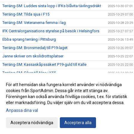
Terräng-SM: Luddes sista lopp i IFKs blåvita tävlingsdräkt
2025-10-30 07:01
Terräng-SM: Tilda sjua i F15
2025-10-29 07:00
Terräng-SM: Veteranerna femma i lag
2025-10-28 23:29
IFK Centralorganisations styrelse på besök i Helsingfors
2025-10-27 07:57
Ebba sprang terräng i Pittsburg
2025-10-26 13:49
Terräng-SM: Bronsmedalj till P19-laget
2025-10-26 09:07
Janne skriver om skolidrottsplatser
2025-10-25 22:07
Terräng-SM: Kassaskåpssäkert P19-guld till Kalle
2025-10-25 22:00
Terräng-SM: Silver till Nina i K55
2025-10-24 09:24
Terräng-SM: Veteran-silver till Kenneth Gysing
2025-10-23 08:03
För att hemsidan ska fungera korrekt använder vi nödvändiga
Vilka fantastiska funktionärer vi har!
2025-10-22 21:19
cookies från SportAdmin. Dessa går inte att stänga av.
Föreningen kan också använda frivilliga cookies, t.ex. för statistik
Terräng-SM: Dubbelt i lagtävlingen i P17
2025-10-22 12:42
eller marknadsföring. Du väljer själv om du vill acceptera dessa.
Stark trio juniorlöpare från IFK i Nordiska mästerskapen i
2025-10-22 08:33
Anpassa dina val
terräng
Terräng-SM: Samuels första USM-guld
2025-10-21 07:48
Acceptera nödvändiga
Acceptera alla
Terräng-SM: Trippelseger i P16
2025-10-20 14:35