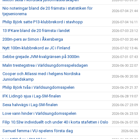
2026-07-05 09:37
Nio noteringar bland de 20 främsta i statistiken för
2026-07-04 21:44
tjejseniorerna
Philip Björk satte P13-klubbrekord i stavhopp
2026-07-04 16:11
13 IFKare bland de 20 främsta i landet
2026-07-03 23:12
200m-pers av Simon i Åkersberga
2026-07-03 20:44
Nytt 100m-klubbrekord av JC i Finland
2026-07-02 13:46
Sebbe grejade JVM-kvalgränsen på 3000m
2026-07-01 07:43
Malin trestegstrea i Världsungdomsspelsdagen
2026-06-30 22:07
Cooper och Atlassi med i helgens Nordiska
2026-06-30 20:50
Juniorlandskamp
Philip Björk tvåa i Världsungdomsspelen
2026-06-29 21:37
IFK Lidingö sjua i Lag-SM-finalen
2026-06-28 19:07
Sexa halvvägs i Lag-SM-finalen
2026-06-27 23:09
Love vann hinder i Världsungdomsspelen
2026-06-26 23:53
Filip 10.53w individuellt och under 40 i korta stafetten i Oslo
2026-06-26 07:05
Samuel femma i VU-spelens första dag
2026-06-26