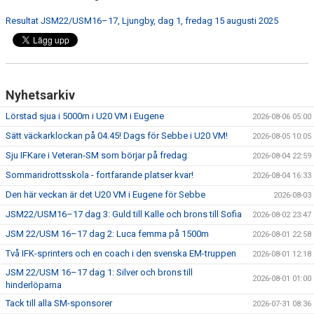
Resultat JSM22/USM16–17, Ljungby, dag 1, fredag 15 augusti 2025
Nyhetsarkiv
Lörstad sjua i 5000m i U20 VM i Eugene
2026-08-06 05:00
Sätt väckarklockan på 04.45! Dags för Sebbe i U20 VM!
2026-08-05 10:05
Sju IFKare i Veteran-SM som börjar på fredag
2026-08-04 22:59
Sommaridrottsskola - fortfarande platser kvar!
2026-08-04 16:33
Den här veckan är det U20 VM i Eugene för Sebbe
2026-08-03
JSM22/USM16–17 dag 3: Guld till Kalle och brons till Sofia
2026-08-02 23:47
JSM 22/USM 16–17 dag 2: Luca femma på 1500m
2026-08-01 22:58
Två IFK-sprinters och en coach i den svenska EM-truppen
2026-08-01 12:18
JSM 22/USM 16–17 dag 1: Silver och brons till
2026-08-01 01:00
hinderlöparna
Tack till alla SM-sponsorer
2026-07-31 08:36