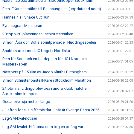
Nästan 20 000 anmälda till Blodomloppet Stockholm
2026-06-03 09:59
Fem IFKare anmälda till Bauhausgalan (uppdaterad notis)
2026-06-03 08:01
Hannes nia i Shake Out Run
2026-06-03 07:53
Fyra segrar i Minimaran
2026-06-02 22:27
20 topp-20-placeringar i seniorstatistiken
2026-06-02 09:40
Simon, Åsa och Sofia sprintpersade i Huddingespelen
2026-06-01 22:53
Snabb stafett med JC i laget i Nordiska
2026-06-01 22:31
Pers för Sara och en fjärdeplats för JC i Nordiska
2026-05-31 01:05
Mästerskapen
Nästpers på 1500m av Jacob Klinth i Birmingham
2026-05-31 00:12
Simon Schuster bäste IFKare i Stockholm Marathon
2026-05-30 23:05
21 pbn när Lidingö blev trea i andra klubbmatchen i
2026-05-30 07:07
Stockholmskampen
Oscar över sju meter i längd
2026-05-29 21:26
Julafton för alla siffernördar – här är Sverige-Bästa 2025
2026-05-28 11:55
Lag-SM-kval-notiser
2026-05-28 07:37
Lag-SM-kvalet: Hjältarna som tog en poäng var
2026-05-27 07:35