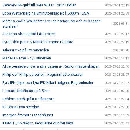
Veteran-EM-guld till Sara Wiss i Torun i Polen
2026-03-31 23:13
Ebba Wetterberg halvminutpersade på 5000m i USA
2026-03-31 22:59
Martina Zadig Waller, tränare i en barngrupp och nu kassör i
2026-03-31
styrelsen!
Johanna obesegrad i Australien
2026-03-30 22:17
Fyrdubbla pers av Matilda Rangne i Örebro
2026-03-29 22:19
Atlassi elva på Premiärmilen
2026-03-28
Marielle Ramel - ny i styrelsen
2026-03-25 14:17
Alice persade under andra dagen av Regionmästerskapen
2026-03-22 22:40
Philip och Philip på pallen i Regionmästerskapen
2026-03-21 23:07
Fyra IFK-tjejer och fyra IFK-killar i helgens Regionfinaler
2026-03-20 21:47
Lörstad årsbästade på 5 km
2026-03-19 07:00
Beblomstrade på IFKs årsmöte
2026-03-18 22:04
Klubbens nya styrelse!
2026-03-17 22:50
Imorgon årsmöte i Stadshuset
2026-03-16 11:59
IUSM 15/16 dag 2: Jacqueline dubbel sexa
2026-03-15 20:47