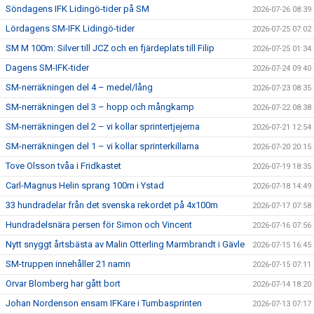
Söndagens IFK Lidingö-tider på SM
2026-07-26 08:39
Lördagens SM-IFK Lidingö-tider
2026-07-25 07:02
SM M 100m: Silver till JCZ och en fjärdeplats till Filip
2026-07-25 01:34
Dagens SM-IFK-tider
2026-07-24 09:40
SM-nerräkningen del 4 – medel/lång
2026-07-23 08:35
SM-nerräkningen del 3 – hopp och mångkamp
2026-07-22 08:38
SM-nerräkningen del 2 – vi kollar sprintertjejerna
2026-07-21 12:54
SM-nerräkningen del 1 – vi kollar sprinterkillarna
2026-07-20 20:15
Tove Olsson tvåa i Fridkastet
2026-07-19 18:35
Carl-Magnus Helin sprang 100m i Ystad
2026-07-18 14:49
33 hundradelar från det svenska rekordet på 4x100m
2026-07-17 07:58
Hundradelsnära persen för Simon och Vincent
2026-07-16 07:56
Nytt snyggt årtsbästa av Malin Otterling Marmbrandt i Gävle
2026-07-15 16:45
SM-truppen innehåller 21 namn
2026-07-15 07:11
Orvar Blomberg har gått bort
2026-07-14 18:20
Johan Nordenson ensam IFKare i Tumbasprinten
2026-07-13 07:17