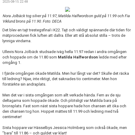
2025-08-15 22:48
Nora Jolbäck tog silver på 11.97, Matilda Halfwordson guld på 11.99 och Fia
Viklund brons på 11.90. Foto: DECA
Det blev en tajt trestegsfinal i K22. Tajt och väldigt spännande där tiden för
mätproceduren fick luften att dallra. Eller att stå absolut stilla – trots de
lynniga vindarna.
Ullevis Nora Jolbäck studsade iväg hella 11.97 redan i andra omgången
och hoppade om de 11.80 som
Matilda Halfwordson
ledde med efter
omgång 1.
I fjärde omgången ökade Matilda. Men hur långt var det? Skulle det räcka
till ledning? Njae, inte riktigt, det saknades tio centimeter. Men hon
förstärkte sin andraplats.
Men det var i sista omgången som allt verkade hända. Fem av de sju
deltagarna som hoppade ökade. Och plötsligt var Matilda bara på
bronsplats. Fast som näst sista hoppare hade hon chansen att öka och
den chansen tog hon. Hoppet mättes till 11.99 och ledning med två
centimeter!
Sista hoppare var Hässelbys Jessica Holmberg som också ökade, men
”bara” till 11.86 – och guldet var klart!