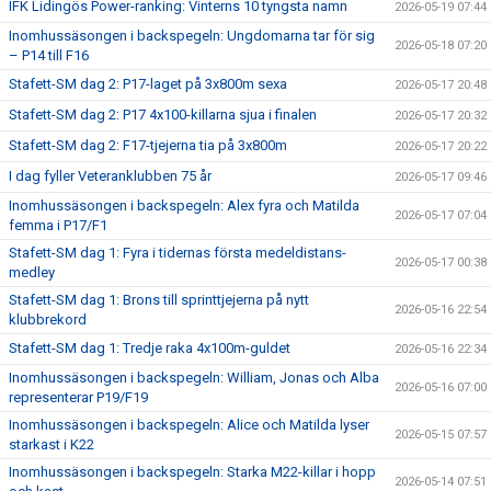
IFK Lidingös Power-ranking: Vinterns 10 tyngsta namn
2026-05-19 07:44
Inomhussäsongen i backspegeln: Ungdomarna tar för sig
2026-05-18 07:20
– P14 till F16
Stafett-SM dag 2: P17-laget på 3x800m sexa
2026-05-17 20:48
Stafett-SM dag 2: P17 4x100-killarna sjua i finalen
2026-05-17 20:32
Stafett-SM dag 2: F17-tjejerna tia på 3x800m
2026-05-17 20:22
I dag fyller Veteranklubben 75 år
2026-05-17 09:46
Inomhussäsongen i backspegeln: Alex fyra och Matilda
2026-05-17 07:04
femma i P17/F1
Stafett-SM dag 1: Fyra i tidernas första medeldistans-
2026-05-17 00:38
medley
Stafett-SM dag 1: Brons till sprinttjejerna på nytt
2026-05-16 22:54
klubbrekord
Stafett-SM dag 1: Tredje raka 4x100m-guldet
2026-05-16 22:34
Inomhussäsongen i backspegeln: William, Jonas och Alba
2026-05-16 07:00
representerar P19/F19
Inomhussäsongen i backspegeln: Alice och Matilda lyser
2026-05-15 07:57
starkast i K22
Inomhussäsongen i backspegeln: Starka M22-killar i hopp
2026-05-14 07:51