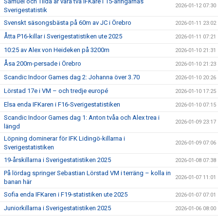
Samuel och Tilda är våra två IFKare i 15-åringarnas
2026-01-12 07:30
Sverigestatistik
Svenskt säsongsbästa på 60m av JC i Örebro
2026-01-11 23:02
Åtta P16-killar i Sverigestatistiken ute 2025
2026-01-11 07:21
10:25 av Alex von Heideken på 3200m
2026-01-10 21:31
Åsa 200m-persade i Örebro
2026-01-10 21:23
Scandic Indoor Games dag 2: Johanna över 3.70
2026-01-10 20:26
Lörstad 17e i VM – och tredje europé
2026-01-10 17:25
Elsa enda IFKaren i F16-Sverigestatistiken
2026-01-10 07:15
Scandic Indoor Games dag 1: Anton tvåa och Alex trea i
2026-01-09 23:17
längd
Löpning dominerar för IFK Lidingö-killarna i
2026-01-09 07:06
Sverigestatistiken
19-årskillarna i Sverigestatistiken 2025
2026-01-08 07:38
På lördag springer Sebastian Lörstad VM i terräng – kolla in
2026-01-07 11:01
banan här
Sofia enda IFKaren i F19-statistiken ute 2025
2026-01-07 07:01
Juniorkillarna i Sverigestatistiken 2025
2026-01-06 08:00