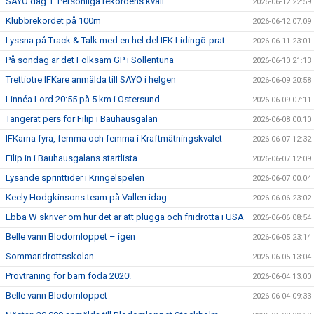
SAYO dag 1: Personliga rekordens kväll
2026-06-12 22:59
Klubbrekordet på 100m
2026-06-12 07:09
Lyssna på Track & Talk med en hel del IFK Lidingö-prat
2026-06-11 23:01
På söndag är det Folksam GP i Sollentuna
2026-06-10 21:13
Trettiotre IFKare anmälda till SAYO i helgen
2026-06-09 20:58
Linnéa Lord 20:55 på 5 km i Östersund
2026-06-09 07:11
Tangerat pers för Filip i Bauhausgalan
2026-06-08 00:10
IFKarna fyra, femma och femma i Kraftmätningskvalet
2026-06-07 12:32
Filip in i Bauhausgalans startlista
2026-06-07 12:09
Lysande sprinttider i Kringelspelen
2026-06-07 00:04
Keely Hodgkinsons team på Vallen idag
2026-06-06 23:02
Ebba W skriver om hur det är att plugga och friidrotta i USA
2026-06-06 08:54
Belle vann Blodomloppet – igen
2026-06-05 23:14
Sommaridrottsskolan
2026-06-05 13:04
Provträning för barn föda 2020!
2026-06-04 13:00
Belle vann Blodomloppet
2026-06-04 09:33