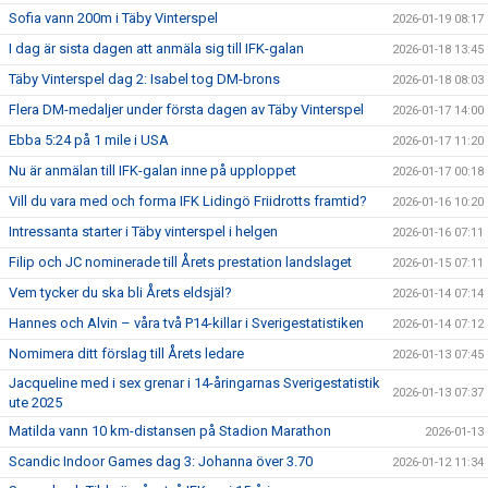
Sofia vann 200m i Täby Vinterspel
2026-01-19 08:17
I dag är sista dagen att anmäla sig till IFK-galan
2026-01-18 13:45
Täby Vinterspel dag 2: Isabel tog DM-brons
2026-01-18 08:03
Flera DM-medaljer under första dagen av Täby Vinterspel
2026-01-17 14:00
Ebba 5:24 på 1 mile i USA
2026-01-17 11:20
Nu är anmälan till IFK-galan inne på upploppet
2026-01-17 00:18
Vill du vara med och forma IFK Lidingö Friidrotts framtid?
2026-01-16 10:20
Intressanta starter i Täby vinterspel i helgen
2026-01-16 07:11
Filip och JC nominerade till Årets prestation landslaget
2026-01-15 07:11
Vem tycker du ska bli Årets eldsjäl?
2026-01-14 07:14
Hannes och Alvin – våra två P14-killar i Sverigestatistiken
2026-01-14 07:12
Nomimera ditt förslag till Årets ledare
2026-01-13 07:45
Jacqueline med i sex grenar i 14-åringarnas Sverigestatistik
2026-01-13 07:37
ute 2025
Matilda vann 10 km-distansen på Stadion Marathon
2026-01-13
Scandic Indoor Games dag 3: Johanna över 3.70
2026-01-12 11:34