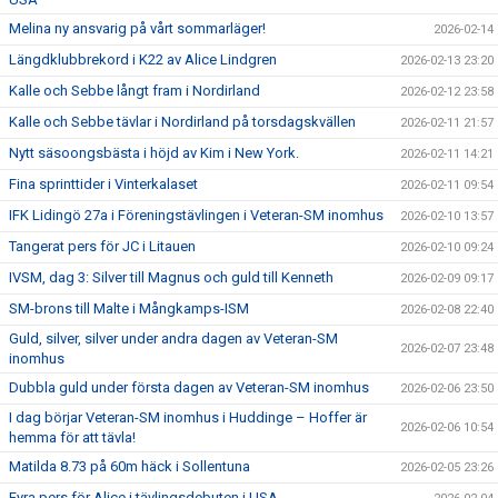
Melina ny ansvarig på vårt sommarläger!
2026-02-14
Längdklubbrekord i K22 av Alice Lindgren
2026-02-13 23:20
Kalle och Sebbe långt fram i Nordirland
2026-02-12 23:58
Kalle och Sebbe tävlar i Nordirland på torsdagskvällen
2026-02-11 21:57
Nytt säsoongsbästa i höjd av Kim i New York.
2026-02-11 14:21
Fina sprinttider i Vinterkalaset
2026-02-11 09:54
IFK Lidingö 27a i Föreningstävlingen i Veteran-SM inomhus
2026-02-10 13:57
Tangerat pers för JC i Litauen
2026-02-10 09:24
IVSM, dag 3: Silver till Magnus och guld till Kenneth
2026-02-09 09:17
SM-brons till Malte i Mångkamps-ISM
2026-02-08 22:40
Guld, silver, silver under andra dagen av Veteran-SM
2026-02-07 23:48
inomhus
Dubbla guld under första dagen av Veteran-SM inomhus
2026-02-06 23:50
I dag börjar Veteran-SM inomhus i Huddinge – Hoffer är
2026-02-06 10:54
hemma för att tävla!
Matilda 8.73 på 60m häck i Sollentuna
2026-02-05 23:26
Fyra pers för Alice i tävlingsdebuten i USA