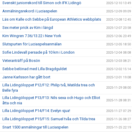
Svenskt juniorrekord till Simon och IFK Lidingö
2025-12-10 13:49
Anmälningsrekord i Luciaspelen
2025-12-09 09:09
Läs om Kalle och Sebbe på European Athletics webbplats
2025-12-08 12:45
Sex meter prick av Kim i längd
2025-12-07 23:58
Kim Wingren 7.36/13.22 i New York
2025-12-06 23:49
Slutspurten för Luciaspelsanmälan
2025-12-05 18:50
Sofie Lindevall persade på 10 km i London
2025-12-04 08:08
Veteranträff på Bosön
2025-12-03 08:21
Sebbe belönad med Lilla Bragdguldet
2025-12-02 15:14
Janne Karlsson har gått bort
2025-12-01 19:08
Lilla Lidingöloppet P12/F12: Philip två, Matilda trea och
2025-11-29 08:00
Belle fyra
Lilla Lidingöloppet P13/F13: Nils sexa och Hugo och Elliot
2025-11-28 08:31
åtta och nia
Lilla Lidingöloppet P14/F14: Evelyn sjua!
2025-11-27 07:29
Lilla Lidingöloppet P15/F15: Samuel tvåa och Tilda trea
2025-11-26 08:27
Snart 1500 anmälningar till Luciaspelen
2025-11-25 22:19