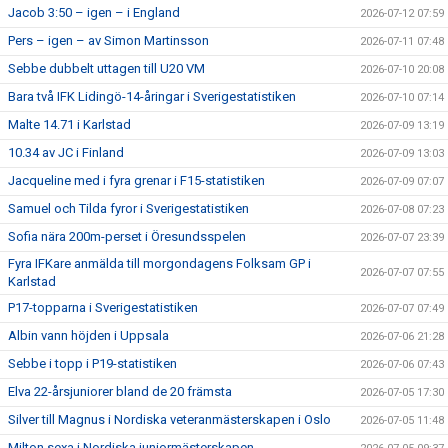
Jacob 3:50 – igen – i England
2026-07-12 07:59
Pers – igen – av Simon Martinsson
2026-07-11 07:48
Sebbe dubbelt uttagen till U20 VM
2026-07-10 20:08
Bara två IFK Lidingö-14-åringar i Sverigestatistiken
2026-07-10 07:14
Malte 14.71 i Karlstad
2026-07-09 13:19
10.34 av JC i Finland
2026-07-09 13:03
Jacqueline med i fyra grenar i F15-statistiken
2026-07-09 07:07
Samuel och Tilda fyror i Sverigestatistiken
2026-07-08 07:23
Sofia nära 200m-perset i Öresundsspelen
2026-07-07 23:39
Fyra IFKare anmälda till morgondagens Folksam GP i
2026-07-07 07:55
Karlstad
P17-topparna i Sverigestatistiken
2026-07-07 07:49
Albin vann höjden i Uppsala
2026-07-06 21:28
Sebbe i topp i P19-statistiken
2026-07-06 07:43
Elva 22-årsjuniorer bland de 20 främsta
2026-07-05 17:30
Silver till Magnus i Nordiska veteranmästerskapen i Oslo
2026-07-05 11:48
Milton sexa i Nordiska juniormästerskapen