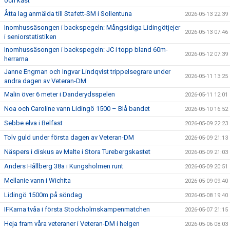
och kast
Åtta lag anmälda till Stafett-SM i Sollentuna
2026-05-13 22:39
Inomhussäsongen i backspegeln: Mångsidiga Lidingötjejer
2026-05-13 07:46
i seniorstatistiken
Inomhussäsongen i backspegeln: JC i topp bland 60m-
2026-05-12 07:39
herrarna
Janne Engman och Ingvar Lindqvist trippelsegrare under
2026-05-11 13:25
andra dagen av Veteran-DM
Malin över 6 meter i Danderydsspelen
2026-05-11 12:01
Noa och Caroline vann Lidingö 1500 – Blå bandet
2026-05-10 16:52
Sebbe elva i Belfast
2026-05-09 22:23
Tolv guld under första dagen av Veteran-DM
2026-05-09 21:13
Näspers i diskus av Malte i Stora Turebergskastet
2026-05-09 21:03
Anders Hållberg 38a i Kungsholmen runt
2026-05-09 20:51
Mellanie vann i Wichita
2026-05-09 09:40
Lidingö 1500m på söndag
2026-05-08 19:40
IFKarna tvåa i första Stockholmskampenmatchen
2026-05-07 21:15
Heja fram våra veteraner i Veteran-DM i helgen
2026-05-06 08:03