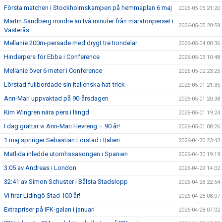
Första matchen i Stockholmskampen på hemmaplan 6 maj
2026-05-05 21:20
Martin Sandberg mindre än två minuter från maratonperset i
2026-05-05 20:59
Västerås
Mellanie 200m-persade med drygt tre tiondelar
2026-05-04 00:36
Hinderpers för Ebba i Conference
2026-05-03 10:48
Mellanie över 6 meter i Conference
2026-05-02 23:25
Lörstad fullbordade sin italienska hat-trick
2026-05-01 21:35
Ann-Mari uppvaktad på 90-årsdagen
2026-05-01 20:38
Kim Wingren nära pers i längd
2026-05-01 19:24
I dag grattar vi Ann-Mari Hevreng – 90 år!
2026-05-01 08:26
1 maj springer Sebastian Lörstad i Italien
2026-04-30 23:43
Matlida inledde utomhssäsongen i Spanien
2026-04-30 19:19
3:05 av Andreas i London
2026-04-29 14:02
32:41 av Simon Schuster i Bålsta Stadslopp
2026-04-28 22:54
Vi firar Lidingö Stad 100 år!
2026-04-28 08:07
Extrapriser på IFK-galan i januari
2026-04-28 07:02