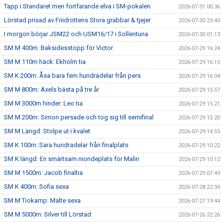
Tapp i Standaret men fortfarande elva i SM-pokalen
2026-07-31 00:36
Lörstad prisad av Friidrottens Stora grabbar & tjejer
2026-07-30 23:40
I morgon börjar JSM22 och USM16/17 i Sollentuna
2026-07-30 01:13
SM M 400m: Baksidesstopp för Victor
2026-07-29 16:24
SM M 110m häck: Ekholm tia
2026-07-29 16:15
SM K 200m: Åsa bara fem hundradelar från pers
2026-07-29 16:04
SM M 800m: Axels bästa på tre år
2026-07-29 15:57
SM M 3000m hinder: Leo tia
2026-07-29 15:21
SM M 200m: Simon persade och tog sig till semifinal
2026-07-29 15:20
SM M Längd: Stolpe ut i kvalet
2026-07-29 14:55
SM K 100m: Sara hundradelar från finalplats
2026-07-29 10:22
SM K längd: En smärtsam niondeplats för Malin
2026-07-29 10:12
SM M 1500m: Jacob finaltia
2026-07-29 07:49
SM K 400m: Sofia sexa
2026-07-28 22:34
SM M Tiokamp: Malte sexa
2026-07-27 19:44
SM M 5000m: Silver till Lörstad
2026-07-26 22:26