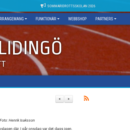
SOMMARIDROTTSSKOLAN 2026
RRANGEMANG
FUNKTIONÄR
WEBBSHOP
PARTNERS
 LIDINGÖ
TT
<
>
Foto: Henrik Isaksson
Roslagen där. I går onsdag var det dags igen.