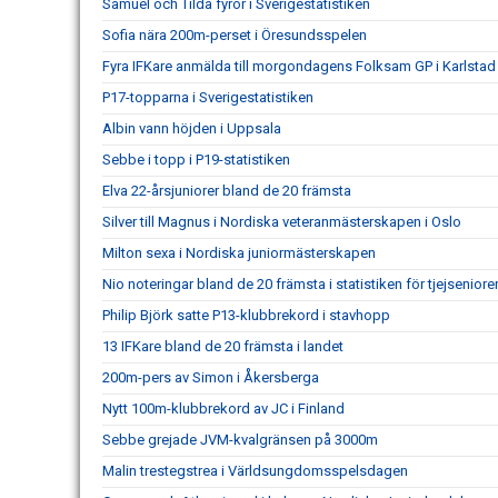
Samuel och Tilda fyror i Sverigestatistiken
Sofia nära 200m-perset i Öresundsspelen
Fyra IFKare anmälda till morgondagens Folksam GP i Karlstad
P17-topparna i Sverigestatistiken
Albin vann höjden i Uppsala
Sebbe i topp i P19-statistiken
Elva 22-årsjuniorer bland de 20 främsta
Silver till Magnus i Nordiska veteranmästerskapen i Oslo
Milton sexa i Nordiska juniormästerskapen
Nio noteringar bland de 20 främsta i statistiken för tjejseniore
Philip Björk satte P13-klubbrekord i stavhopp
13 IFKare bland de 20 främsta i landet
200m-pers av Simon i Åkersberga
Nytt 100m-klubbrekord av JC i Finland
Sebbe grejade JVM-kvalgränsen på 3000m
Malin trestegstrea i Världsungdomsspelsdagen