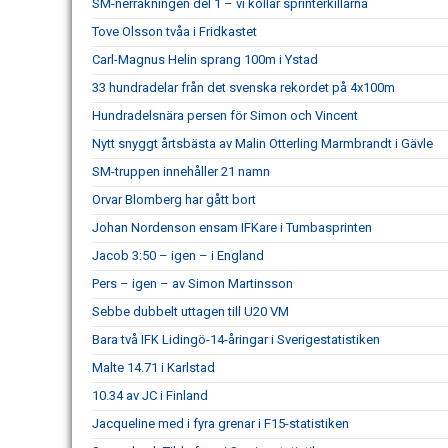
SM-nerräkningen del 1 – vi kollar sprinterkillarna
Tove Olsson tvåa i Fridkastet
Carl-Magnus Helin sprang 100m i Ystad
33 hundradelar från det svenska rekordet på 4x100m
Hundradelsnära persen för Simon och Vincent
Nytt snyggt årtsbästa av Malin Otterling Marmbrandt i Gävle
SM-truppen innehåller 21 namn
Orvar Blomberg har gått bort
Johan Nordenson ensam IFKare i Tumbasprinten
Jacob 3:50 – igen – i England
Pers – igen – av Simon Martinsson
Sebbe dubbelt uttagen till U20 VM
Bara två IFK Lidingö-14-åringar i Sverigestatistiken
Malte 14.71 i Karlstad
10.34 av JC i Finland
Jacqueline med i fyra grenar i F15-statistiken