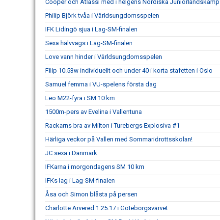
Cooper och Atlassi med i helgens Nordiska Juniorlandskamp
Philip Björk tvåa i Världsungdomsspelen
IFK Lidingö sjua i Lag-SM-finalen
Sexa halvvägs i Lag-SM-finalen
Love vann hinder i Världsungdomsspelen
Filip 10.53w individuellt och under 40 i korta stafetten i Oslo
Samuel femma i VU-spelens första dag
Leo M22-fyra i SM 10 km
1500m-pers av Evelina i Vallentuna
Rackarns bra av Milton i Turebergs Explosiva #1
Härliga veckor på Vallen med Sommaridrottsskolan!
JC sexa i Danmark
IFKarna i morgondagens SM 10 km
IFKs lag i Lag-SM-finalen
Åsa och Simon blåsta på persen
Charlotte Arvered 1:25:17 i Göteborgsvarvet