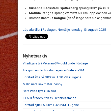
Susanne Bäckstadi Gjötterberg
sprang 300m på 49.00 
Matilda Rangne
sprang ett mixat 5000m-lopp där hon var 
Brorsan
Rasmus Rangne
(än så länge bara nio år gamm
Löparkvällar i Roslagen, Norrtälje, onsdag 13 augusti 2025
Nyhetsarkiv
Ytterligare två Veteran-SM-guld under lördagen
Tre guld under första dagen av Veteran-SM
Lörstad åtta på 3000m i U20 VM i Eugene
Malin nära sex meter i Visby
Sara Wiss fyra i Finland
11.58 i årsdebuten av Dennis Karanda
Lörstad sjua i 5000m i U20 VM i Eugene