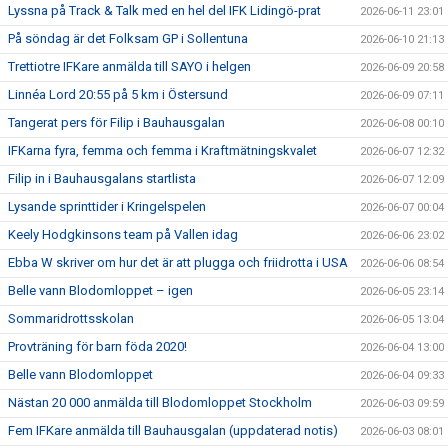
Lyssna på Track & Talk med en hel del IFK Lidingö-prat
2026-06-11 23:01
På söndag är det Folksam GP i Sollentuna
2026-06-10 21:13
Trettiotre IFKare anmälda till SAYO i helgen
2026-06-09 20:58
Linnéa Lord 20:55 på 5 km i Östersund
2026-06-09 07:11
Tangerat pers för Filip i Bauhausgalan
2026-06-08 00:10
IFKarna fyra, femma och femma i Kraftmätningskvalet
2026-06-07 12:32
Filip in i Bauhausgalans startlista
2026-06-07 12:09
Lysande sprinttider i Kringelspelen
2026-06-07 00:04
Keely Hodgkinsons team på Vallen idag
2026-06-06 23:02
Ebba W skriver om hur det är att plugga och friidrotta i USA
2026-06-06 08:54
Belle vann Blodomloppet – igen
2026-06-05 23:14
Sommaridrottsskolan
2026-06-05 13:04
Provträning för barn föda 2020!
2026-06-04 13:00
Belle vann Blodomloppet
2026-06-04 09:33
Nästan 20 000 anmälda till Blodomloppet Stockholm
2026-06-03 09:59
Fem IFKare anmälda till Bauhausgalan (uppdaterad notis)
2026-06-03 08:01