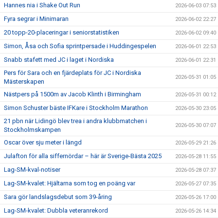
Hannes nia i Shake Out Run
2026-06-03 07:53
Fyra segrar i Minimaran
2026-06-02 22:27
20 topp-20-placeringar i seniorstatistiken
2026-06-02 09:40
Simon, Åsa och Sofia sprintpersade i Huddingespelen
2026-06-01 22:53
Snabb stafett med JC i laget i Nordiska
2026-06-01 22:31
Pers för Sara och en fjärdeplats för JC i Nordiska
2026-05-31 01:05
Mästerskapen
Nästpers på 1500m av Jacob Klinth i Birmingham
2026-05-31 00:12
Simon Schuster bäste IFKare i Stockholm Marathon
2026-05-30 23:05
21 pbn när Lidingö blev trea i andra klubbmatchen i
2026-05-30 07:07
Stockholmskampen
Oscar över sju meter i längd
2026-05-29 21:26
Julafton för alla siffernördar – här är Sverige-Bästa 2025
2026-05-28 11:55
Lag-SM-kval-notiser
2026-05-28 07:37
Lag-SM-kvalet: Hjältarna som tog en poäng var
2026-05-27 07:35
Sara gör landslagsdebut som 39-åring
2026-05-26 17:00
Lag-SM-kvalet: Dubbla veteranrekord
2026-05-26 14:34