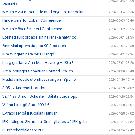
2026-05-05 20:59
Västerås
Mellanie 200m-persade med drygt tre tiondelar
2026-05-04 00:36
Hinderpers för Ebba i Conference
2026-05-03 10:48
Mellanie över 6 meter i Conference
2026-05-02 23:25
Lörstad fullbordade sin italienska hat-trick
2026-05-01 21:35
Ann-Mari uppvaktad på 90-årsdagen
2026-05-01 20:38
Kim Wingren nära pers i längd
2026-05-01 19:24
I dag grattar vi Ann-Mari Hevreng – 90 år!
2026-05-01 08:26
1 maj springer Sebastian Lörstad i Italien
2026-04-30 23:43
Matlida inledde utomhssäsongen i Spanien
2026-04-30 19:19
3:05 av Andreas i London
2026-04-29 14:02
32:41 av Simon Schuster i Bålsta Stadslopp
2026-04-28 22:54
Vi firar Lidingö Stad 100 år!
2026-04-28 08:07
Extrapriser på IFK-galan i januari
2026-04-28 07:02
IFK Lidingös SM-medaljörer hyllades på IFK-galan
2026-04-27 07:52
Klubbrekordslagare 2025
2026-04-26 07:42