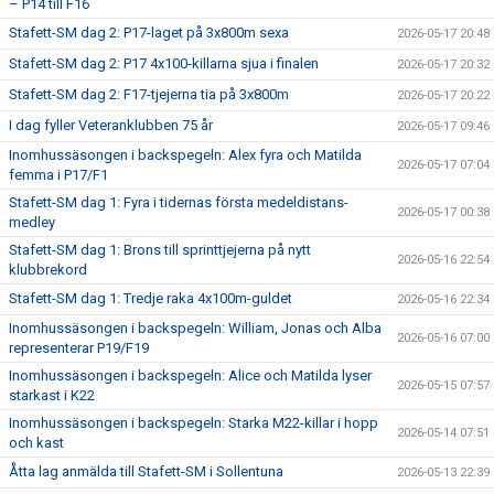
– P14 till F16
Stafett-SM dag 2: P17-laget på 3x800m sexa
2026-05-17 20:48
Stafett-SM dag 2: P17 4x100-killarna sjua i finalen
2026-05-17 20:32
Stafett-SM dag 2: F17-tjejerna tia på 3x800m
2026-05-17 20:22
I dag fyller Veteranklubben 75 år
2026-05-17 09:46
Inomhussäsongen i backspegeln: Alex fyra och Matilda
2026-05-17 07:04
femma i P17/F1
Stafett-SM dag 1: Fyra i tidernas första medeldistans-
2026-05-17 00:38
medley
Stafett-SM dag 1: Brons till sprinttjejerna på nytt
2026-05-16 22:54
klubbrekord
Stafett-SM dag 1: Tredje raka 4x100m-guldet
2026-05-16 22:34
Inomhussäsongen i backspegeln: William, Jonas och Alba
2026-05-16 07:00
representerar P19/F19
Inomhussäsongen i backspegeln: Alice och Matilda lyser
2026-05-15 07:57
starkast i K22
Inomhussäsongen i backspegeln: Starka M22-killar i hopp
2026-05-14 07:51
och kast
Åtta lag anmälda till Stafett-SM i Sollentuna
2026-05-13 22:39