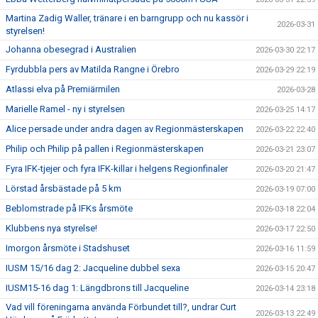
Martina Zadig Waller, tränare i en barngrupp och nu kassör i
2026-03-31
styrelsen!
Johanna obesegrad i Australien
2026-03-30 22:17
Fyrdubbla pers av Matilda Rangne i Örebro
2026-03-29 22:19
Atlassi elva på Premiärmilen
2026-03-28
Marielle Ramel - ny i styrelsen
2026-03-25 14:17
Alice persade under andra dagen av Regionmästerskapen
2026-03-22 22:40
Philip och Philip på pallen i Regionmästerskapen
2026-03-21 23:07
Fyra IFK-tjejer och fyra IFK-killar i helgens Regionfinaler
2026-03-20 21:47
Lörstad årsbästade på 5 km
2026-03-19 07:00
Beblomstrade på IFKs årsmöte
2026-03-18 22:04
Klubbens nya styrelse!
2026-03-17 22:50
Imorgon årsmöte i Stadshuset
2026-03-16 11:59
IUSM 15/16 dag 2: Jacqueline dubbel sexa
2026-03-15 20:47
IUSM15-16 dag 1: Längdbrons till Jacqueline
2026-03-14 23:18
Vad vill föreningarna använda Förbundet till?, undrar Curt
2026-03-13 22:49