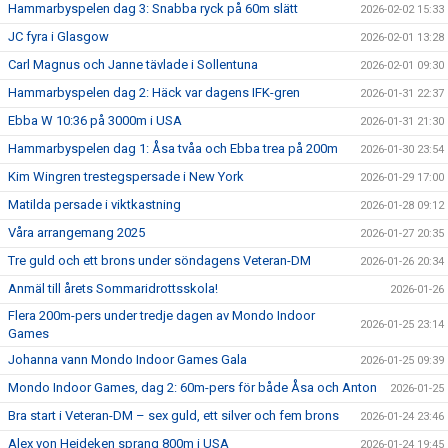
Hammarbyspelen dag 3: Snabba ryck på 60m slätt
2026-02-02 15:33
JC fyra i Glasgow
2026-02-01 13:28
Carl Magnus och Janne tävlade i Sollentuna
2026-02-01 09:30
Hammarbyspelen dag 2: Häck var dagens IFK-gren
2026-01-31 22:37
Ebba W 10:36 på 3000m i USA
2026-01-31 21:30
Hammarbyspelen dag 1: Åsa tvåa och Ebba trea på 200m
2026-01-30 23:54
Kim Wingren trestegspersade i New York
2026-01-29 17:00
Matilda persade i viktkastning
2026-01-28 09:12
Våra arrangemang 2025
2026-01-27 20:35
Tre guld och ett brons under söndagens Veteran-DM
2026-01-26 20:34
Anmäl till årets Sommaridrottsskola!
2026-01-26
Flera 200m-pers under tredje dagen av Mondo Indoor
2026-01-25 23:14
Games
Johanna vann Mondo Indoor Games Gala
2026-01-25 09:39
Mondo Indoor Games, dag 2: 60m-pers för både Åsa och Anton
2026-01-25
Bra start i Veteran-DM – sex guld, ett silver och fem brons
2026-01-24 23:46
Alex von Heideken sprang 800m i USA
2026-01-24 19:45