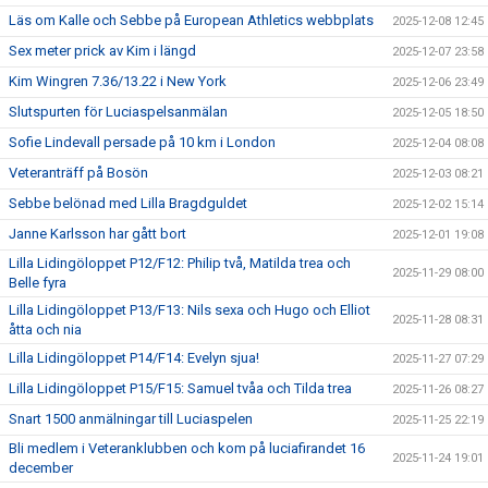
Läs om Kalle och Sebbe på European Athletics webbplats
2025-12-08 12:45
Sex meter prick av Kim i längd
2025-12-07 23:58
Kim Wingren 7.36/13.22 i New York
2025-12-06 23:49
Slutspurten för Luciaspelsanmälan
2025-12-05 18:50
Sofie Lindevall persade på 10 km i London
2025-12-04 08:08
Veteranträff på Bosön
2025-12-03 08:21
Sebbe belönad med Lilla Bragdguldet
2025-12-02 15:14
Janne Karlsson har gått bort
2025-12-01 19:08
Lilla Lidingöloppet P12/F12: Philip två, Matilda trea och
2025-11-29 08:00
Belle fyra
Lilla Lidingöloppet P13/F13: Nils sexa och Hugo och Elliot
2025-11-28 08:31
åtta och nia
Lilla Lidingöloppet P14/F14: Evelyn sjua!
2025-11-27 07:29
Lilla Lidingöloppet P15/F15: Samuel tvåa och Tilda trea
2025-11-26 08:27
Snart 1500 anmälningar till Luciaspelen
2025-11-25 22:19
Bli medlem i Veteranklubben och kom på luciafirandet 16
2025-11-24 19:01
december