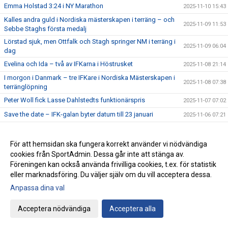
Emma Holstad 3:24 i NY Marathon
2025-11-10 15:43
Kalles andra guld i Nordiska mästerskapen i terräng – och
2025-11-09 11:53
Sebbe Staghs första medalj
Lörstad sjuk, men Ottfalk och Stagh springer NM i terräng i
2025-11-09 06:04
dag
Evelina och Ida – två av IFKarna i Höstrusket
2025-11-08 21:14
I morgon i Danmark – tre IFKare i Nordiska Mästerskapen i
2025-11-08 07:38
terränglöpning
Peter Woll fick Lasse Dahlstedts funktionärspris
2025-11-07 07:02
Save the date – IFK-galan byter datum till 23 januari
2025-11-06 07:21
17:25 av Alex von Heideken på 5000m
2025-11-05 22:37
Så nära var det maximal Daniel-utdelning
För att hemsidan ska fungera korrekt använder vi nödvändiga
2025-11-04 22:56
cookies från SportAdmin. Dessa går inte att stänga av.
Årets fjärde Bulle är ute nu
2025-11-03 07:22
Föreningen kan också använda frivilliga cookies, t.ex. för statistik
IFK tia i SM-pokalen
2025-11-02 23:22
eller marknadsföring. Du väljer själv om du vill acceptera dessa.
Emma Holstad 1:35 på halvmaran
2025-11-01 22:35
Anpassa dina val
Terräng-SM: 18 IFK Lidingö-lag i Mix-stafetten
2025-10-31 07:06
Acceptera nödvändiga
Acceptera alla
Terräng-SM: Luddes sista lopp i IFKs blåvita tävlingsdräkt
2025-10-30 07:01