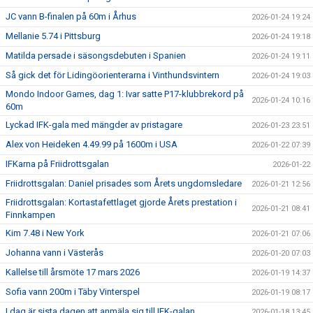
JC vann B-finalen på 60m i Århus
2026-01-24 19:24
Mellanie 5.74 i Pittsburg
2026-01-24 19:18
Matilda persade i säsongsdebuten i Spanien
2026-01-24 19:11
Så gick det för Lidingöorienterarna i Vinthundsvintern
2026-01-24 19:03
Mondo Indoor Games, dag 1: Ivar satte P17-klubbrekord på
2026-01-24 10:16
60m
Lyckad IFK-gala med mängder av pristagare
2026-01-23 23:51
Alex von Heideken 4.49.99 på 1600m i USA
2026-01-22 07:39
IFKarna på Friidrottsgalan
2026-01-22
Friidrottsgalan: Daniel prisades som Årets ungdomsledare
2026-01-21 12:56
Friidrottsgalan: Kortastafettlaget gjorde Årets prestation i
2026-01-21 08:41
Finnkampen
Kim 7.48 i New York
2026-01-21 07:06
Johanna vann i Västerås
2026-01-20 07:03
Kallelse till årsmöte 17 mars 2026
2026-01-19 14:37
Sofia vann 200m i Täby Vinterspel
2026-01-19 08:17
I dag är sista dagen att anmäla sig till IFK-galan
2026-01-18 13:45