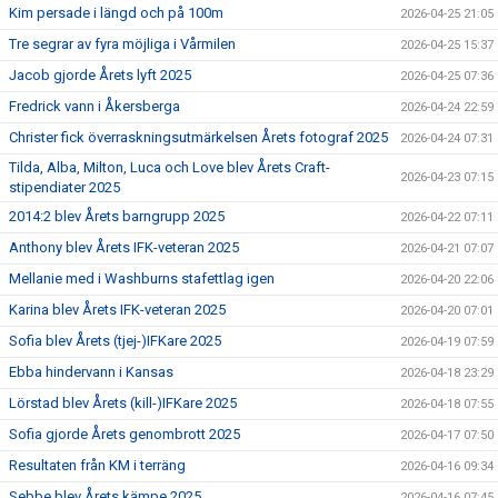
Kim persade i längd och på 100m
2026-04-25 21:05
Tre segrar av fyra möjliga i Vårmilen
2026-04-25 15:37
Jacob gjorde Årets lyft 2025
2026-04-25 07:36
Fredrick vann i Åkersberga
2026-04-24 22:59
Christer fick överraskningsutmärkelsen Årets fotograf 2025
2026-04-24 07:31
Tilda, Alba, Milton, Luca och Love blev Årets Craft-
2026-04-23 07:15
stipendiater 2025
2014:2 blev Årets barngrupp 2025
2026-04-22 07:11
Anthony blev Årets IFK-veteran 2025
2026-04-21 07:07
Mellanie med i Washburns stafettlag igen
2026-04-20 22:06
Karina blev Årets IFK-veteran 2025
2026-04-20 07:01
Sofia blev Årets (tjej-)IFKare 2025
2026-04-19 07:59
Ebba hindervann i Kansas
2026-04-18 23:29
Lörstad blev Årets (kill-)IFKare 2025
2026-04-18 07:55
Sofia gjorde Årets genombrott 2025
2026-04-17 07:50
Resultaten från KM i terräng
2026-04-16 09:34
Sebbe blev Årets kämpe 2025
2026-04-16 07:45