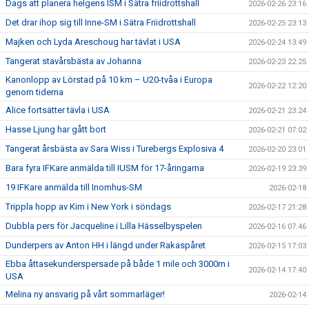
Dags att planera helgens ISM i Sätra friidrottshall
2026-02-26 23:16
Det drar ihop sig till Inne-SM i Sätra Friidrottshall
2026-02-25 23:13
Majken och Lyda Areschoug har tävlat i USA
2026-02-24 13:49
Tangerat stavårsbästa av Johanna
2026-02-23 22:25
Kanonlopp av Lörstad på 10 km – U20-tvåa i Europa
2026-02-22 12:20
genom tiderna
Alice fortsätter tävla i USA
2026-02-21 23:24
Hasse Ljung har gått bort
2026-02-21 07:02
Tangerat årsbästa av Sara Wiss i Turebergs Explosiva 4
2026-02-20 23:01
Bara fyra IFKare anmälda till IUSM för 17-åringarna
2026-02-19 23:39
19 IFKare anmälda till Inomhus-SM
2026-02-18
Trippla hopp av Kim i New York i söndags
2026-02-17 21:28
Dubbla pers för Jacqueline i Lilla Hässelbyspelen
2026-02-16 07:46
Dunderpers av Anton HH i längd under Rakaspåret
2026-02-15 17:03
Ebba åttasekunderspersade på både 1 mile och 3000m i
2026-02-14 17:40
USA
Melina ny ansvarig på vårt sommarläger!
2026-02-14