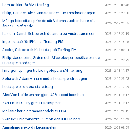
Lörstad klar för VM i terräng
2025-12-19 09:48
Philip, Carl och Alvin vinnare under Luciaspelssöndagen
2025-12-18 23:50
Många friidrottare prisade när Veteranklubben hade sitt
2025-12-17 22:55
årliga Luciafirande
Läs om Daniel, Sebbe och de andra på Friidrottaren.com
2025-12-16 20:19
Ingen succé för IFKarna i Terräng-EM
2025-12-15 18:05
Sebbe, Sebbe och Kalle i dag på Terräng-EM
2025-12-14 06:04
Philip, Jacqueline, Sixten och Alice blev pallbesökare under
2025-12-13 20:29
Luciaspelslördagen
I morgon springer tre Lidingölöpare EM i terräng
2025-12-13 11:57
Sofia och Adam vinnare under Luciaspelsfredagen
2025-12-12 23:03
Luciaspelens stora stafettdag
2025-12-12 10:29
Alex Von Heideken har gjort USA-debut inomhus
2025-12-11 18:17
2x200m mix – ny gren i Luciaspelen
2025-12-11 10:17
Mellanie har gjort säsongsdebut i USA
2025-12-10 22:11
Svenskt juniorrekord till Simon och IFK Lidingö
2025-12-10 13:49
Anmälningsrekord i Luciaspelen
2025-12-09 09:09