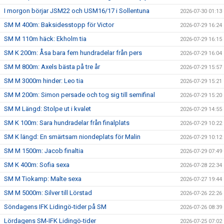
I morgon börjar JSM22 och USM16/17 i Sollentuna
2026-07-30 01:13
SM M 400m: Baksidesstopp för Victor
2026-07-29 16:24
SM M 110m häck: Ekholm tia
2026-07-29 16:15
SM K 200m: Åsa bara fem hundradelar från pers
2026-07-29 16:04
SM M 800m: Axels bästa på tre år
2026-07-29 15:57
SM M 3000m hinder: Leo tia
2026-07-29 15:21
SM M 200m: Simon persade och tog sig till semifinal
2026-07-29 15:20
SM M Längd: Stolpe ut i kvalet
2026-07-29 14:55
SM K 100m: Sara hundradelar från finalplats
2026-07-29 10:22
SM K längd: En smärtsam niondeplats för Malin
2026-07-29 10:12
SM M 1500m: Jacob finaltia
2026-07-29 07:49
SM K 400m: Sofia sexa
2026-07-28 22:34
SM M Tiokamp: Malte sexa
2026-07-27 19:44
SM M 5000m: Silver till Lörstad
2026-07-26 22:26
Söndagens IFK Lidingö-tider på SM
2026-07-26 08:39
Lördagens SM-IFK Lidingö-tider
2026-07-25 07:02