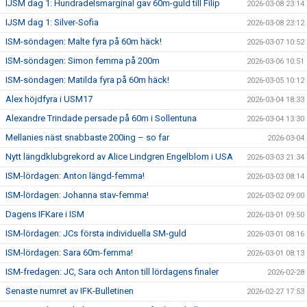
IJSM dag 1: Hundradelsmarginal gav 60m-guld till Filip
2026-03-08 23:14
IJSM dag 1: Silver-Sofia
2026-03-08 23:12
ISM-söndagen: Malte fyra på 60m häck!
2026-03-07 10:52
ISM-söndagen: Simon femma på 200m
2026-03-06 10:51
ISM-söndagen: Matilda fyra på 60m häck!
2026-03-05 10:12
Alex höjdfyra i USM17
2026-03-04 18:33
Alexandre Trindade persade på 60m i Sollentuna
2026-03-04 13:30
Mellanies näst snabbaste 200ing – so far
2026-03-04
Nytt längdklubgrekord av Alice Lindgren Engelblom i USA
2026-03-03 21:34
ISM-lördagen: Anton längd-femma!
2026-03-03 08:14
ISM-lördagen: Johanna stav-femma!
2026-03-02 09:00
Dagens IFKare i ISM
2026-03-01 09:50
ISM-lördagen: JCs första individuella SM-guld
2026-03-01 08:16
ISM-lördagen: Sara 60m-femma!
2026-03-01 08:13
ISM-fredagen: JC, Sara och Anton till lördagens finaler
2026-02-28
Senaste numret av IFK-Bulletinen
2026-02-27 17:53