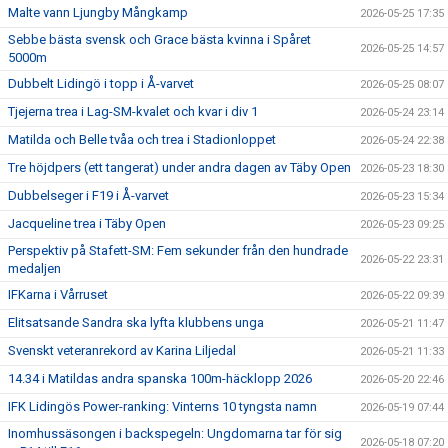
Malte vann Ljungby Mångkamp
2026-05-25 17:35
Sebbe bästa svensk och Grace bästa kvinna i Spåret
2026-05-25 14:57
5000m
Dubbelt Lidingö i topp i Å-varvet
2026-05-25 08:07
Tjejerna trea i Lag-SM-kvalet och kvar i div 1
2026-05-24 23:14
Matilda och Belle tvåa och trea i Stadionloppet
2026-05-24 22:38
Tre höjdpers (ett tangerat) under andra dagen av Täby Open
2026-05-23 18:30
Dubbelseger i F19 i Å-varvet
2026-05-23 15:34
Jacqueline trea i Täby Open
2026-05-23 09:25
Perspektiv på Stafett-SM: Fem sekunder från den hundrade
2026-05-22 23:31
medaljen
IFKarna i Vårruset
2026-05-22 09:39
Elitsatsande Sandra ska lyfta klubbens unga
2026-05-21 11:47
Svenskt veteranrekord av Karina Liljedal
2026-05-21 11:33
14.34 i Matildas andra spanska 100m-häcklopp 2026
2026-05-20 22:46
IFK Lidingös Power-ranking: Vinterns 10 tyngsta namn
2026-05-19 07:44
Inomhussäsongen i backspegeln: Ungdomarna tar för sig
2026-05-18 07:20