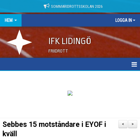
SOMMARIDROTTSSKOLAN 2026
HEM
LOGGA IN
IFK LIDINGÖ
FRIIDROTT
NYHETER
DOKUMENT
Sebbes 15 motståndare i EYOF i
<
>
kväll