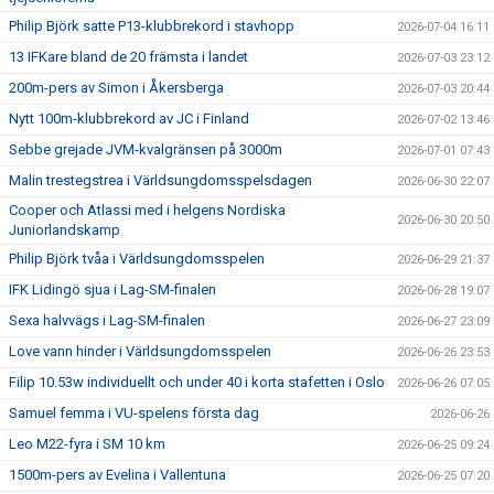
Philip Björk satte P13-klubbrekord i stavhopp
2026-07-04 16:11
13 IFKare bland de 20 främsta i landet
2026-07-03 23:12
200m-pers av Simon i Åkersberga
2026-07-03 20:44
Nytt 100m-klubbrekord av JC i Finland
2026-07-02 13:46
Sebbe grejade JVM-kvalgränsen på 3000m
2026-07-01 07:43
Malin trestegstrea i Världsungdomsspelsdagen
2026-06-30 22:07
Cooper och Atlassi med i helgens Nordiska
2026-06-30 20:50
Juniorlandskamp
Philip Björk tvåa i Världsungdomsspelen
2026-06-29 21:37
IFK Lidingö sjua i Lag-SM-finalen
2026-06-28 19:07
Sexa halvvägs i Lag-SM-finalen
2026-06-27 23:09
Love vann hinder i Världsungdomsspelen
2026-06-26 23:53
Filip 10.53w individuellt och under 40 i korta stafetten i Oslo
2026-06-26 07:05
Samuel femma i VU-spelens första dag
2026-06-26
Leo M22-fyra i SM 10 km
2026-06-25 09:24
1500m-pers av Evelina i Vallentuna
2026-06-25 07:20