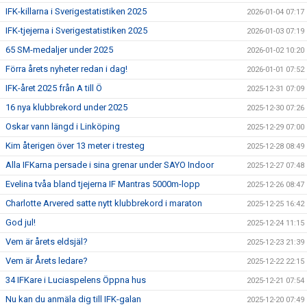
IFK-killarna i Sverigestatistiken 2025
2026-01-04 07:17
IFK-tjejerna i Sverigestatistiken 2025
2026-01-03 07:19
65 SM-medaljer under 2025
2026-01-02 10:20
Förra årets nyheter redan i dag!
2026-01-01 07:52
IFK-året 2025 från A till Ö
2025-12-31 07:09
16 nya klubbrekord under 2025
2025-12-30 07:26
Oskar vann längd i Linköping
2025-12-29 07:00
Kim återigen över 13 meter i tresteg
2025-12-28 08:49
Alla IFKarna persade i sina grenar under SAYO Indoor
2025-12-27 07:48
Evelina tvåa bland tjejerna IF Mantras 5000m-lopp
2025-12-26 08:47
Charlotte Arvered satte nytt klubbrekord i maraton
2025-12-25 16:42
God jul!
2025-12-24 11:15
Vem är årets eldsjäl?
2025-12-23 21:39
Vem är Årets ledare?
2025-12-22 22:15
34 IFKare i Luciaspelens Öppna hus
2025-12-21 07:54
Nu kan du anmäla dig till IFK-galan
2025-12-20 07:49