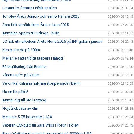
Leonardo femma i Påsksmällen
2026-04-09 09:04
Tor blev Årets Junior- och seniortränare 2025
2026-04-08 10:15
Sara fick utmärkelsen Årets Hane 2025
2026-04-07 22:50
Anmälan öppen till Lidingö 1500!
2026-04-07 14:37
JC fick utmärkelsen Årets Hona 2025 på IFK-galan i januari
2026-04-06 22:13
Kim persade på 100m
2026-04-05 19:48
Mellanie satte tidigt utepers i längd
2026-04-05 19:44
Påskhälsning från Biarritz
2026-04-05 19:00
Vårens tider på Vallen
2026-04-03 16:58
Veronika Kalinina halvmaratonpersade i Berlin
2026-04-02 13:05
Ha en fin påsk!
2026-04-02 07:08
Anmäl dig till KM i terräng
2026-04-01 10:47
Höjdårsbästa av KIm
2026-03-31 23:28
Mellanie 5.75-hoppade i USA
2026-03-31 23:24
Veteran-EM-guld till Sara Wiss i Torun i Polen
2026-03-31 23:13
Ebba Wetterberg halvminutpersade på 5000m i USA
2026-03-31 22:59