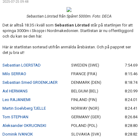
2025-07-25 09:48
Sebastian Lörstad från Spåret 5000m. Foto: DECA
Det är alltså 18.35 i kväll som
Sebastian Lörstad
står på startlinjen för att
springa 3000m i Skopje i Nordmakedonien. Startlistan är nu offentliggjord
och du kan se den här.
Här är startlistan sorterad utifrån anmälda årsbästan. Och på pappret ser
det ju bra ut!
Sebastian LOERSTAD
SWEDEN (SWE)
7:54.69
Milo SERRAO
FRANCE (FRA)
8:15.46
Sebastian Smed GROENKJAER
DENMARK (DEN)
8:18.74
Axl HERMANS
BELGIUM (BEL)
8:20.99
Leo RAJANIEMI
FINLAND (FIN)
8:24.01
Martin Soelvberg TJELLE
NORWAY (NOR)
8:24.41
Tom STEPHAN
GERMANY (GER)
8:26.84
Aleksander OKRUCINSKI
POLAND (POL)
8:28.80
Dominik IVANCIK
SLOVAKIA (SVK)
8:28.82