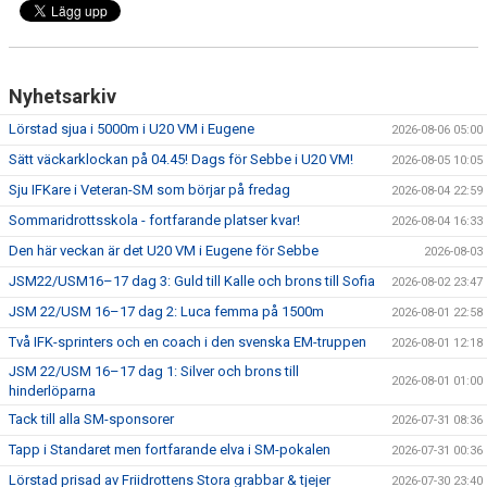
Nyhetsarkiv
Lörstad sjua i 5000m i U20 VM i Eugene
2026-08-06 05:00
Sätt väckarklockan på 04.45! Dags för Sebbe i U20 VM!
2026-08-05 10:05
Sju IFKare i Veteran-SM som börjar på fredag
2026-08-04 22:59
Sommaridrottsskola - fortfarande platser kvar!
2026-08-04 16:33
Den här veckan är det U20 VM i Eugene för Sebbe
2026-08-03
JSM22/USM16–17 dag 3: Guld till Kalle och brons till Sofia
2026-08-02 23:47
JSM 22/USM 16–17 dag 2: Luca femma på 1500m
2026-08-01 22:58
Två IFK-sprinters och en coach i den svenska EM-truppen
2026-08-01 12:18
JSM 22/USM 16–17 dag 1: Silver och brons till
2026-08-01 01:00
hinderlöparna
Tack till alla SM-sponsorer
2026-07-31 08:36
Tapp i Standaret men fortfarande elva i SM-pokalen
2026-07-31 00:36
Lörstad prisad av Friidrottens Stora grabbar & tjejer
2026-07-30 23:40