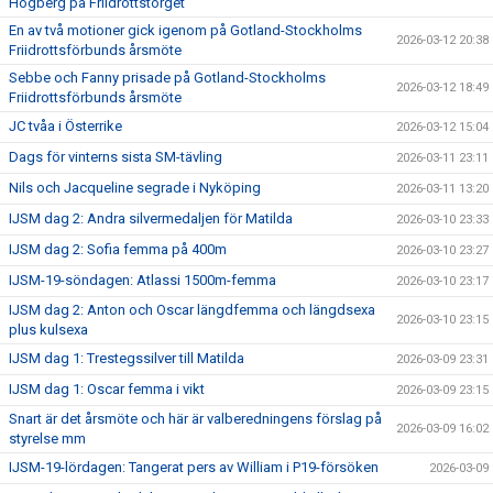
Högberg på Friidrottstorget
En av två motioner gick igenom på Gotland-Stockholms
2026-03-12 20:38
Friidrottsförbunds årsmöte
Sebbe och Fanny prisade på Gotland-Stockholms
2026-03-12 18:49
Friidrottsförbunds årsmöte
JC tvåa i Österrike
2026-03-12 15:04
Dags för vinterns sista SM-tävling
2026-03-11 23:11
Nils och Jacqueline segrade i Nyköping
2026-03-11 13:20
IJSM dag 2: Andra silvermedaljen för Matilda
2026-03-10 23:33
IJSM dag 2: Sofia femma på 400m
2026-03-10 23:27
IJSM-19-söndagen: Atlassi 1500m-femma
2026-03-10 23:17
IJSM dag 2: Anton och Oscar längdfemma och längdsexa
2026-03-10 23:15
plus kulsexa
IJSM dag 1: Trestegssilver till Matilda
2026-03-09 23:31
IJSM dag 1: Oscar femma i vikt
2026-03-09 23:15
Snart är det årsmöte och här är valberedningens förslag på
2026-03-09 16:02
styrelse mm
IJSM-19-lördagen: Tangerat pers av William i P19-försöken
2026-03-09