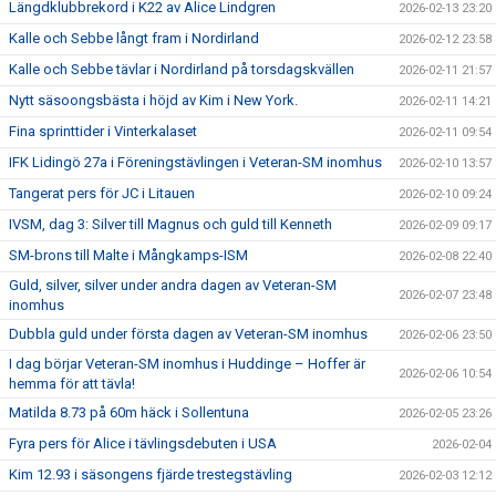
Längdklubbrekord i K22 av Alice Lindgren
2026-02-13 23:20
Kalle och Sebbe långt fram i Nordirland
2026-02-12 23:58
Kalle och Sebbe tävlar i Nordirland på torsdagskvällen
2026-02-11 21:57
Nytt säsoongsbästa i höjd av Kim i New York.
2026-02-11 14:21
Fina sprinttider i Vinterkalaset
2026-02-11 09:54
IFK Lidingö 27a i Föreningstävlingen i Veteran-SM inomhus
2026-02-10 13:57
Tangerat pers för JC i Litauen
2026-02-10 09:24
IVSM, dag 3: Silver till Magnus och guld till Kenneth
2026-02-09 09:17
SM-brons till Malte i Mångkamps-ISM
2026-02-08 22:40
Guld, silver, silver under andra dagen av Veteran-SM
2026-02-07 23:48
inomhus
Dubbla guld under första dagen av Veteran-SM inomhus
2026-02-06 23:50
I dag börjar Veteran-SM inomhus i Huddinge – Hoffer är
2026-02-06 10:54
hemma för att tävla!
Matilda 8.73 på 60m häck i Sollentuna
2026-02-05 23:26
Fyra pers för Alice i tävlingsdebuten i USA
2026-02-04
Kim 12.93 i säsongens fjärde trestegstävling
2026-02-03 12:12