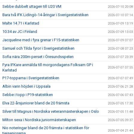
Sebbe dubbelt uttagen till U20 VM
2026-07-10 20:08
Bara två IFK Lidingö-14-åringar i Sverigestatistiken
2026-07-10 07:14
Malte 14.71 i Karlstad
2026-07-09 13:19
10.34 av JC i Finland
2026-07-09 13:03
Jacqueline med i fyra grenar i F15-statistiken
2026-07-09 07:07
Samuel och Tilda fyror i Sverigestatistiken
2026-07-08 07:23
Sofia nära 200m-perset i Öresundsspelen
2026-07-07 23:39
Fyra IFKare anmälda till morgondagens Folksam GP i
2026-07-07 07:55
Karlstad
P17-topparna i Sverigestatistiken
2026-07-07 07:49
Albin vann höjden i Uppsala
2026-07-06 21:28
Sebbe i topp i P19-statistiken
2026-07-06 07:43
Elva 22-årsjuniorer bland de 20 främsta
2026-07-05 17:30
Silver till Magnus i Nordiska veteranmästerskapen i Oslo
2026-07-05 11:48
Milton sexa i Nordiska juniormästerskapen
2026-07-05 09:37
Nio noteringar bland de 20 främsta i statistiken för
2026-07-04 21:44
tjejseniorerna