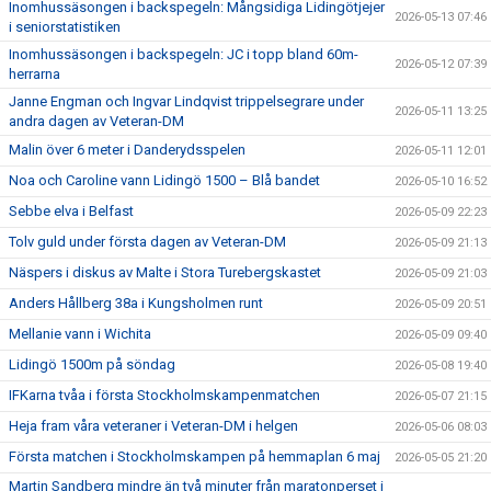
Inomhussäsongen i backspegeln: Mångsidiga Lidingötjejer
2026-05-13 07:46
i seniorstatistiken
Inomhussäsongen i backspegeln: JC i topp bland 60m-
2026-05-12 07:39
herrarna
Janne Engman och Ingvar Lindqvist trippelsegrare under
2026-05-11 13:25
andra dagen av Veteran-DM
Malin över 6 meter i Danderydsspelen
2026-05-11 12:01
Noa och Caroline vann Lidingö 1500 – Blå bandet
2026-05-10 16:52
Sebbe elva i Belfast
2026-05-09 22:23
Tolv guld under första dagen av Veteran-DM
2026-05-09 21:13
Näspers i diskus av Malte i Stora Turebergskastet
2026-05-09 21:03
Anders Hållberg 38a i Kungsholmen runt
2026-05-09 20:51
Mellanie vann i Wichita
2026-05-09 09:40
Lidingö 1500m på söndag
2026-05-08 19:40
IFKarna tvåa i första Stockholmskampenmatchen
2026-05-07 21:15
Heja fram våra veteraner i Veteran-DM i helgen
2026-05-06 08:03
Första matchen i Stockholmskampen på hemmaplan 6 maj
2026-05-05 21:20
Martin Sandberg mindre än två minuter från maratonperset i