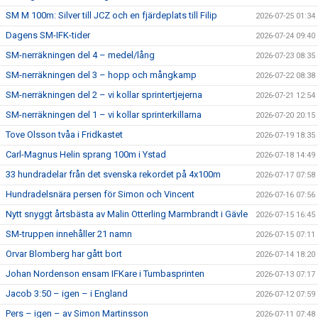
SM M 100m: Silver till JCZ och en fjärdeplats till Filip
2026-07-25 01:34
Dagens SM-IFK-tider
2026-07-24 09:40
SM-nerräkningen del 4 – medel/lång
2026-07-23 08:35
SM-nerräkningen del 3 – hopp och mångkamp
2026-07-22 08:38
SM-nerräkningen del 2 – vi kollar sprintertjejerna
2026-07-21 12:54
SM-nerräkningen del 1 – vi kollar sprinterkillarna
2026-07-20 20:15
Tove Olsson tvåa i Fridkastet
2026-07-19 18:35
Carl-Magnus Helin sprang 100m i Ystad
2026-07-18 14:49
33 hundradelar från det svenska rekordet på 4x100m
2026-07-17 07:58
Hundradelsnära persen för Simon och Vincent
2026-07-16 07:56
Nytt snyggt årtsbästa av Malin Otterling Marmbrandt i Gävle
2026-07-15 16:45
SM-truppen innehåller 21 namn
2026-07-15 07:11
Orvar Blomberg har gått bort
2026-07-14 18:20
Johan Nordenson ensam IFKare i Tumbasprinten
2026-07-13 07:17
Jacob 3:50 – igen – i England
2026-07-12 07:59
Pers – igen – av Simon Martinsson
2026-07-11 07:48