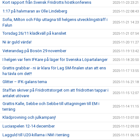
Kort rapport från Svensk Friidrotts höstkonferens
2025-11-23 23:21
1:17 på halvmaran av Olle Lindeberg
2025-11-22 08:43
Sofia, Milton och Filip uttagna till helgens utvecklingsträff i
2025-11-21 14:23
Falun
Torsdag 26/11 klädkväll på kansliet
2025-11-21 07:54
Ni är guld värda!
2025-11-20 11:27
Veterandag på Bosön 29 november
2025-11-19 13:42
I helgen var fem IFKare på läger för Svenska Löpartalanger
2025-11-18 20:50
Grattis grabbar - ni är klara för Lag SM-finalen utan att ens
2025-11-17 13:55
ha tävla om det!!
Glitter – IFK-galans tema
2025-11-16 21:18
Staffan skriver på Friidrottstorget om att friidrotten tappar i
2025-11-15 12:07
antalet utövare
Grattis Kalle, Sebbe och Sebbe till uttagningen till EM i
2025-11-14 11:15
terräng
Klädprovning och julkampanj!
2025-11-13 07:00
Luciaspelen 12-14 december
2025-11-12 09:03
Lagguld till U20-killarna i NM i terräng
2025-11-11 06:15