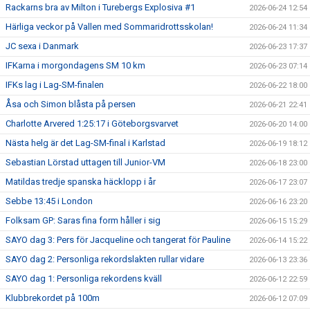
Rackarns bra av Milton i Turebergs Explosiva #1
2026-06-24 12:54
Härliga veckor på Vallen med Sommaridrottsskolan!
2026-06-24 11:34
JC sexa i Danmark
2026-06-23 17:37
IFKarna i morgondagens SM 10 km
2026-06-23 07:14
IFKs lag i Lag-SM-finalen
2026-06-22 18:00
Åsa och Simon blåsta på persen
2026-06-21 22:41
Charlotte Arvered 1:25:17 i Göteborgsvarvet
2026-06-20 14:00
Nästa helg är det Lag-SM-final i Karlstad
2026-06-19 18:12
Sebastian Lörstad uttagen till Junior-VM
2026-06-18 23:00
Matildas tredje spanska häcklopp i år
2026-06-17 23:07
Sebbe 13:45 i London
2026-06-16 23:20
Folksam GP: Saras fina form håller i sig
2026-06-15 15:29
SAYO dag 3: Pers för Jacqueline och tangerat för Pauline
2026-06-14 15:22
SAYO dag 2: Personliga rekordslakten rullar vidare
2026-06-13 23:36
SAYO dag 1: Personliga rekordens kväll
2026-06-12 22:59
Klubbrekordet på 100m
2026-06-12 07:09