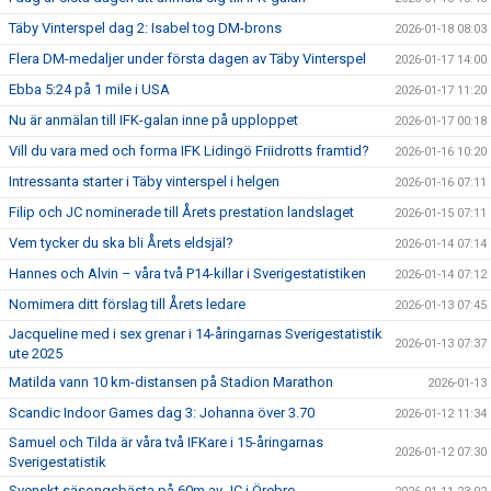
Täby Vinterspel dag 2: Isabel tog DM-brons
2026-01-18 08:03
Flera DM-medaljer under första dagen av Täby Vinterspel
2026-01-17 14:00
Ebba 5:24 på 1 mile i USA
2026-01-17 11:20
Nu är anmälan till IFK-galan inne på upploppet
2026-01-17 00:18
Vill du vara med och forma IFK Lidingö Friidrotts framtid?
2026-01-16 10:20
Intressanta starter i Täby vinterspel i helgen
2026-01-16 07:11
Filip och JC nominerade till Årets prestation landslaget
2026-01-15 07:11
Vem tycker du ska bli Årets eldsjäl?
2026-01-14 07:14
Hannes och Alvin – våra två P14-killar i Sverigestatistiken
2026-01-14 07:12
Nomimera ditt förslag till Årets ledare
2026-01-13 07:45
Jacqueline med i sex grenar i 14-åringarnas Sverigestatistik
2026-01-13 07:37
ute 2025
Matilda vann 10 km-distansen på Stadion Marathon
2026-01-13
Scandic Indoor Games dag 3: Johanna över 3.70
2026-01-12 11:34
Samuel och Tilda är våra två IFKare i 15-åringarnas
2026-01-12 07:30
Sverigestatistik
Svenskt säsongsbästa på 60m av JC i Örebro