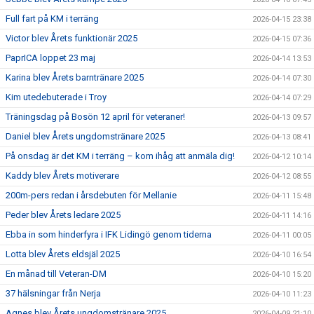
Full fart på KM i terräng
2026-04-15 23:38
Victor blev Årets funktionär 2025
2026-04-15 07:36
PaprICA loppet 23 maj
2026-04-14 13:53
Karina blev Årets barntränare 2025
2026-04-14 07:30
Kim utedebuterade i Troy
2026-04-14 07:29
Träningsdag på Bosön 12 april för veteraner!
2026-04-13 09:57
Daniel blev Årets ungdomstränare 2025
2026-04-13 08:41
På onsdag är det KM i terräng – kom ihåg att anmäla dig!
2026-04-12 10:14
Kaddy blev Årets motiverare
2026-04-12 08:55
200m-pers redan i årsdebuten för Mellanie
2026-04-11 15:48
Peder blev Årets ledare 2025
2026-04-11 14:16
Ebba in som hinderfyra i IFK Lidingö genom tiderna
2026-04-11 00:05
Lotta blev Årets eldsjäl 2025
2026-04-10 16:54
En månad till Veteran-DM
2026-04-10 15:20
37 hälsningar från Nerja
2026-04-10 11:23
Agnes blev Årets ungdomstränare 2025
2026-04-09 21:10