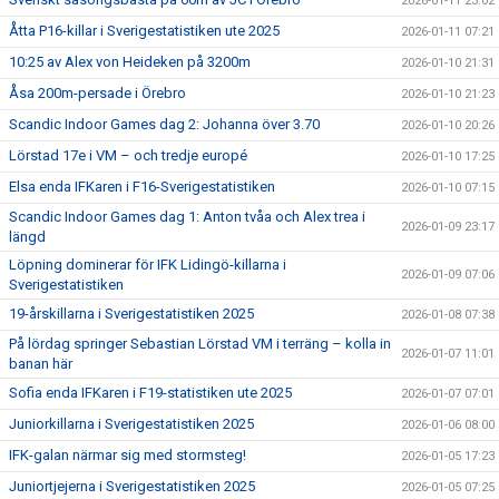
2026-01-11 23:02
Åtta P16-killar i Sverigestatistiken ute 2025
2026-01-11 07:21
10:25 av Alex von Heideken på 3200m
2026-01-10 21:31
Åsa 200m-persade i Örebro
2026-01-10 21:23
Scandic Indoor Games dag 2: Johanna över 3.70
2026-01-10 20:26
Lörstad 17e i VM – och tredje europé
2026-01-10 17:25
Elsa enda IFKaren i F16-Sverigestatistiken
2026-01-10 07:15
Scandic Indoor Games dag 1: Anton tvåa och Alex trea i
2026-01-09 23:17
längd
Löpning dominerar för IFK Lidingö-killarna i
2026-01-09 07:06
Sverigestatistiken
19-årskillarna i Sverigestatistiken 2025
2026-01-08 07:38
På lördag springer Sebastian Lörstad VM i terräng – kolla in
2026-01-07 11:01
banan här
Sofia enda IFKaren i F19-statistiken ute 2025
2026-01-07 07:01
Juniorkillarna i Sverigestatistiken 2025
2026-01-06 08:00
IFK-galan närmar sig med stormsteg!
2026-01-05 17:23
Juniortjejerna i Sverigestatistiken 2025
2026-01-05 07:25