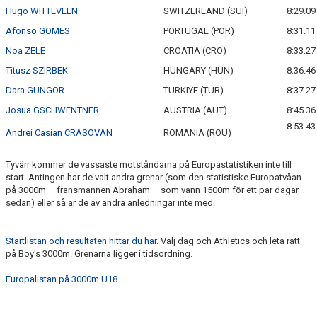
Hugo WITTEVEEN
SWITZERLAND (SUI)
8:29.09
Afonso GOMES
PORTUGAL (POR)
8:31.11
Noa ZELE
CROATIA (CRO)
8:33.27
Titusz SZIRBEK
HUNGARY (HUN)
8:36.46
Dara GUNGOR
TURKIYE (TUR)
8:37.27
Josua GSCHWENTNER
AUSTRIA (AUT)
8:45.36
8:53.43
Andrei Casian CRASOVAN
ROMANIA (ROU)
Tyvärr kommer de vassaste motståndarna på Europastatistiken inte till
start. Antingen har de valt andra grenar (som den statistiske Europatvåan
på 3000m – fransmannen Abraham – som vann 1500m för ett par dagar
sedan) eller så är de av andra anledningar inte med.
Startlistan och resultaten hittar du här.
Välj dag och Athletics och leta rätt
på Boy's 3000m. Grenarna ligger i tidsordning.
Europalistan på 3000m U18