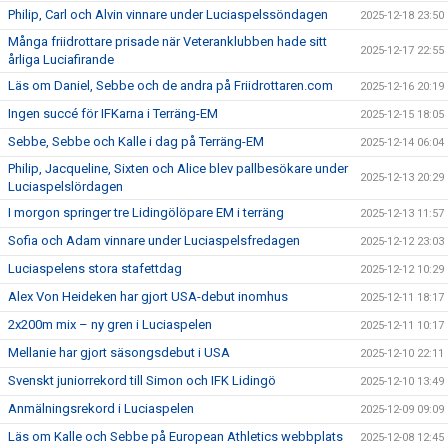
Philip, Carl och Alvin vinnare under Luciaspelssöndagen
2025-12-18 23:50
Många friidrottare prisade när Veteranklubben hade sitt
2025-12-17 22:55
årliga Luciafirande
Läs om Daniel, Sebbe och de andra på Friidrottaren.com
2025-12-16 20:19
Ingen succé för IFKarna i Terräng-EM
2025-12-15 18:05
Sebbe, Sebbe och Kalle i dag på Terräng-EM
2025-12-14 06:04
Philip, Jacqueline, Sixten och Alice blev pallbesökare under
2025-12-13 20:29
Luciaspelslördagen
I morgon springer tre Lidingölöpare EM i terräng
2025-12-13 11:57
Sofia och Adam vinnare under Luciaspelsfredagen
2025-12-12 23:03
Luciaspelens stora stafettdag
2025-12-12 10:29
Alex Von Heideken har gjort USA-debut inomhus
2025-12-11 18:17
2x200m mix – ny gren i Luciaspelen
2025-12-11 10:17
Mellanie har gjort säsongsdebut i USA
2025-12-10 22:11
Svenskt juniorrekord till Simon och IFK Lidingö
2025-12-10 13:49
Anmälningsrekord i Luciaspelen
2025-12-09 09:09
Läs om Kalle och Sebbe på European Athletics webbplats
2025-12-08 12:45