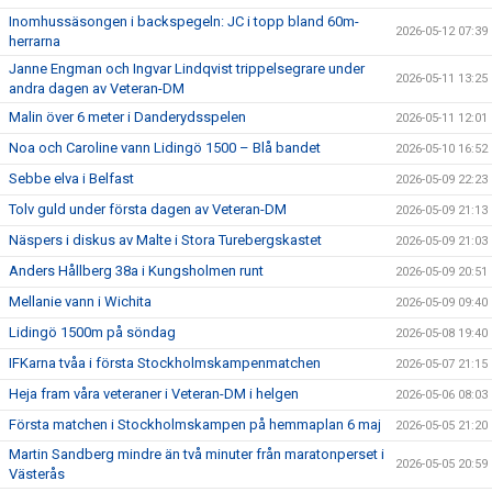
Inomhussäsongen i backspegeln: JC i topp bland 60m-
2026-05-12 07:39
herrarna
Janne Engman och Ingvar Lindqvist trippelsegrare under
2026-05-11 13:25
andra dagen av Veteran-DM
Malin över 6 meter i Danderydsspelen
2026-05-11 12:01
Noa och Caroline vann Lidingö 1500 – Blå bandet
2026-05-10 16:52
Sebbe elva i Belfast
2026-05-09 22:23
Tolv guld under första dagen av Veteran-DM
2026-05-09 21:13
Näspers i diskus av Malte i Stora Turebergskastet
2026-05-09 21:03
Anders Hållberg 38a i Kungsholmen runt
2026-05-09 20:51
Mellanie vann i Wichita
2026-05-09 09:40
Lidingö 1500m på söndag
2026-05-08 19:40
IFKarna tvåa i första Stockholmskampenmatchen
2026-05-07 21:15
Heja fram våra veteraner i Veteran-DM i helgen
2026-05-06 08:03
Första matchen i Stockholmskampen på hemmaplan 6 maj
2026-05-05 21:20
Martin Sandberg mindre än två minuter från maratonperset i
2026-05-05 20:59
Västerås