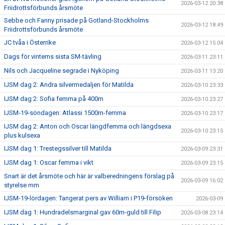
2026-03-12 20:38
Friidrottsförbunds årsmöte
Sebbe och Fanny prisade på Gotland-Stockholms
2026-03-12 18:49
Friidrottsförbunds årsmöte
JC tvåa i Österrike
2026-03-12 15:04
Dags för vinterns sista SM-tävling
2026-03-11 23:11
Nils och Jacqueline segrade i Nyköping
2026-03-11 13:20
IJSM dag 2: Andra silvermedaljen för Matilda
2026-03-10 23:33
IJSM dag 2: Sofia femma på 400m
2026-03-10 23:27
IJSM-19-söndagen: Atlassi 1500m-femma
2026-03-10 23:17
IJSM dag 2: Anton och Oscar längdfemma och längdsexa
2026-03-10 23:15
plus kulsexa
IJSM dag 1: Trestegssilver till Matilda
2026-03-09 23:31
IJSM dag 1: Oscar femma i vikt
2026-03-09 23:15
Snart är det årsmöte och här är valberedningens förslag på
2026-03-09 16:02
styrelse mm
IJSM-19-lördagen: Tangerat pers av William i P19-försöken
2026-03-09
IJSM dag 1: Hundradelsmarginal gav 60m-guld till Filip
2026-03-08 23:14