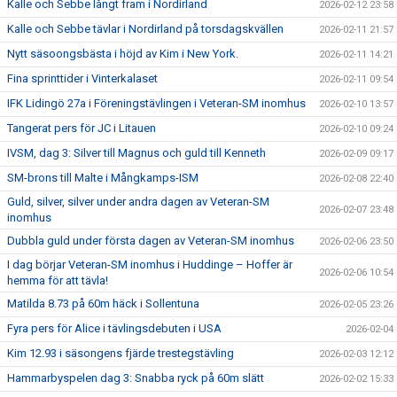
Kalle och Sebbe långt fram i Nordirland
2026-02-12 23:58
Kalle och Sebbe tävlar i Nordirland på torsdagskvällen
2026-02-11 21:57
Nytt säsoongsbästa i höjd av Kim i New York.
2026-02-11 14:21
Fina sprinttider i Vinterkalaset
2026-02-11 09:54
IFK Lidingö 27a i Föreningstävlingen i Veteran-SM inomhus
2026-02-10 13:57
Tangerat pers för JC i Litauen
2026-02-10 09:24
IVSM, dag 3: Silver till Magnus och guld till Kenneth
2026-02-09 09:17
SM-brons till Malte i Mångkamps-ISM
2026-02-08 22:40
Guld, silver, silver under andra dagen av Veteran-SM
2026-02-07 23:48
inomhus
Dubbla guld under första dagen av Veteran-SM inomhus
2026-02-06 23:50
I dag börjar Veteran-SM inomhus i Huddinge – Hoffer är
2026-02-06 10:54
hemma för att tävla!
Matilda 8.73 på 60m häck i Sollentuna
2026-02-05 23:26
Fyra pers för Alice i tävlingsdebuten i USA
2026-02-04
Kim 12.93 i säsongens fjärde trestegstävling
2026-02-03 12:12
Hammarbyspelen dag 3: Snabba ryck på 60m slätt
2026-02-02 15:33