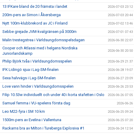
13 IFKare bland de 20 främsta i landet
2026-07-03 23:12
200m-pers av Simon i Åkersberga
2026-07-03 20:44
Nytt 100m-klubbrekord av JC i Finland
2026-07-02 13:46
Sebbe grejade JVM-kvalgränsen på 3000m
2026-07-01 07:43
Malin trestegstrea i Världsungdomsspelsdagen
2026-06-30 22:07
Cooper och Atlassi med i helgens Nordiska
2026-06-30 20:50
Juniorlandskamp
Philip Björk tvåa i Världsungdomsspelen
2026-06-29 21:37
IFK Lidingö sjua i Lag-SM-finalen
2026-06-28 19:07
Sexa halvvägs i Lag-SM-finalen
2026-06-27 23:09
Love vann hinder i Världsungdomsspelen
2026-06-26 23:53
Filip 10.53w individuellt och under 40 i korta stafetten i Oslo
2026-06-26 07:05
Samuel femma i VU-spelens första dag
2026-06-26
Leo M22-fyra i SM 10 km
2026-06-25 09:24
1500m-pers av Evelina i Vallentuna
2026-06-25 07:20
Rackarns bra av Milton i Turebergs Explosiva #1
2026-06-24 12:54