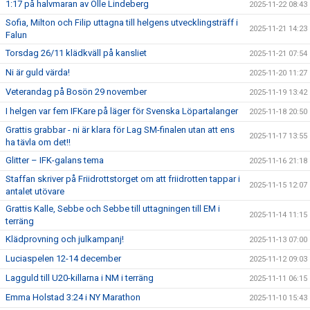
1:17 på halvmaran av Olle Lindeberg
2025-11-22 08:43
Sofia, Milton och Filip uttagna till helgens utvecklingsträff i
2025-11-21 14:23
Falun
Torsdag 26/11 klädkväll på kansliet
2025-11-21 07:54
Ni är guld värda!
2025-11-20 11:27
Veterandag på Bosön 29 november
2025-11-19 13:42
I helgen var fem IFKare på läger för Svenska Löpartalanger
2025-11-18 20:50
Grattis grabbar - ni är klara för Lag SM-finalen utan att ens
2025-11-17 13:55
ha tävla om det!!
Glitter – IFK-galans tema
2025-11-16 21:18
Staffan skriver på Friidrottstorget om att friidrotten tappar i
2025-11-15 12:07
antalet utövare
Grattis Kalle, Sebbe och Sebbe till uttagningen till EM i
2025-11-14 11:15
terräng
Klädprovning och julkampanj!
2025-11-13 07:00
Luciaspelen 12-14 december
2025-11-12 09:03
Lagguld till U20-killarna i NM i terräng
2025-11-11 06:15
Emma Holstad 3:24 i NY Marathon
2025-11-10 15:43