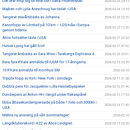
Det drar ihop sig till Inne-SM i Sätra Friidrottshall
2026-02-25 23:13
Majken och Lyda Areschoug har tävlat i USA
2026-02-24 13:49
Tangerat stavårsbästa av Johanna
2026-02-23 22:25
Kanonlopp av Lörstad på 10 km – U20-tvåa i Europa
2026-02-22 12:20
genom tiderna
Alice fortsätter tävla i USA
2026-02-21 23:24
Hasse Ljung har gått bort
2026-02-21 07:02
Tangerat årsbästa av Sara Wiss i Turebergs Explosiva 4
2026-02-20 23:01
Bara fyra IFKare anmälda till IUSM för 17-åringarna
2026-02-19 23:39
19 IFKare anmälda till Inomhus-SM
2026-02-18
Trippla hopp av Kim i New York i söndags
2026-02-17 21:28
Dubbla pers för Jacqueline i Lilla Hässelbyspelen
2026-02-16 07:46
Dunderpers av Anton HH i längd under Rakaspåret
2026-02-15 17:03
Ebba åttasekunderspersade på både 1 mile och 3000m i
2026-02-14 17:40
USA
Melina ny ansvarig på vårt sommarläger!
2026-02-14
Längdklubbrekord i K22 av Alice Lindgren
2026-02-13 23:20