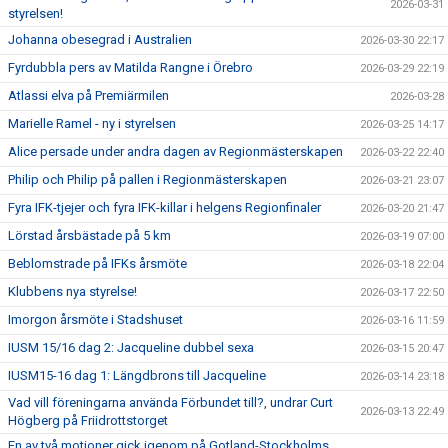
2026-03-31
styrelsen!
Johanna obesegrad i Australien
2026-03-30 22:17
Fyrdubbla pers av Matilda Rangne i Örebro
2026-03-29 22:19
Atlassi elva på Premiärmilen
2026-03-28
Marielle Ramel - ny i styrelsen
2026-03-25 14:17
Alice persade under andra dagen av Regionmästerskapen
2026-03-22 22:40
Philip och Philip på pallen i Regionmästerskapen
2026-03-21 23:07
Fyra IFK-tjejer och fyra IFK-killar i helgens Regionfinaler
2026-03-20 21:47
Lörstad årsbästade på 5 km
2026-03-19 07:00
Beblomstrade på IFKs årsmöte
2026-03-18 22:04
Klubbens nya styrelse!
2026-03-17 22:50
Imorgon årsmöte i Stadshuset
2026-03-16 11:59
IUSM 15/16 dag 2: Jacqueline dubbel sexa
2026-03-15 20:47
IUSM15-16 dag 1: Längdbrons till Jacqueline
2026-03-14 23:18
Vad vill föreningarna använda Förbundet till?, undrar Curt
2026-03-13 22:49
Högberg på Friidrottstorget
En av två motioner gick igenom på Gotland-Stockholms