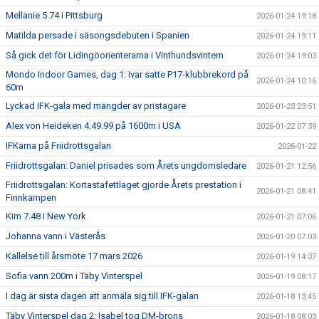
Mellanie 5.74 i Pittsburg
2026-01-24 19:18
Matilda persade i säsongsdebuten i Spanien
2026-01-24 19:11
Så gick det för Lidingöorienterarna i Vinthundsvintern
2026-01-24 19:03
Mondo Indoor Games, dag 1: Ivar satte P17-klubbrekord på
2026-01-24 10:16
60m
Lyckad IFK-gala med mängder av pristagare
2026-01-23 23:51
Alex von Heideken 4.49.99 på 1600m i USA
2026-01-22 07:39
IFKarna på Friidrottsgalan
2026-01-22
Friidrottsgalan: Daniel prisades som Årets ungdomsledare
2026-01-21 12:56
Friidrottsgalan: Kortastafettlaget gjorde Årets prestation i
2026-01-21 08:41
Finnkampen
Kim 7.48 i New York
2026-01-21 07:06
Johanna vann i Västerås
2026-01-20 07:03
Kallelse till årsmöte 17 mars 2026
2026-01-19 14:37
Sofia vann 200m i Täby Vinterspel
2026-01-19 08:17
I dag är sista dagen att anmäla sig till IFK-galan
2026-01-18 13:45
Täby Vinterspel dag 2: Isabel tog DM-brons
2026-01-18 08:03