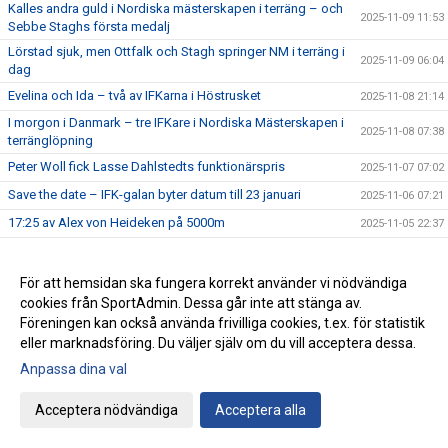
Kalles andra guld i Nordiska mästerskapen i terräng – och
2025-11-09 11:53
Sebbe Staghs första medalj
Lörstad sjuk, men Ottfalk och Stagh springer NM i terräng i
2025-11-09 06:04
dag
Evelina och Ida – två av IFKarna i Höstrusket
2025-11-08 21:14
I morgon i Danmark – tre IFKare i Nordiska Mästerskapen i
2025-11-08 07:38
terränglöpning
Peter Woll fick Lasse Dahlstedts funktionärspris
2025-11-07 07:02
Save the date – IFK-galan byter datum till 23 januari
2025-11-06 07:21
17:25 av Alex von Heideken på 5000m
2025-11-05 22:37
Så nära var det maximal Daniel-utdelning
2025-11-04 22:56
Årets fjärde Bulle är ute nu
2025-11-03 07:22
För att hemsidan ska fungera korrekt använder vi nödvändiga
cookies från SportAdmin. Dessa går inte att stänga av.
IFK tia i SM-pokalen
2025-11-02 23:22
Föreningen kan också använda frivilliga cookies, t.ex. för statistik
Emma Holstad 1:35 på halvmaran
2025-11-01 22:35
eller marknadsföring. Du väljer själv om du vill acceptera dessa.
Terräng-SM: 18 IFK Lidingö-lag i Mix-stafetten
2025-10-31 07:06
Anpassa dina val
Terräng-SM: Luddes sista lopp i IFKs blåvita tävlingsdräkt
2025-10-30 07:01
Acceptera nödvändiga
Acceptera alla
Terräng-SM: Tilda sjua i F15
2025-10-29 07:00
Terräng-SM: Veteranerna femma i lag
2025-10-28 23:29