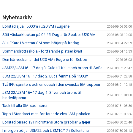
Nyhetsarkiv
Lörstad sjua i 5000m i U20 VM i Eugene
2026-08-06 05:00
Sätt väckarklockan på 04.45! Dags för Sebbe i U20 VM!
2026-08-05 10:05
Sju IFKare i Veteran-SM som börjar på fredag
2026-08-04 22:59
Sommaridrottsskola - fortfarande platser kvar!
2026-08-04 16:33
Den här veckan är det U20 VM i Eugene för Sebbe
2026-08-03
JSM22/USM16–17 dag 3: Guld till Kalle och brons till Sofia
2026-08-02 23:47
JSM 22/USM 16–17 dag 2: Luca femma på 1500m
2026-08-01 22:58
Två IFK-sprinters och en coach i den svenska EM-truppen
2026-08-01 12:18
JSM 22/USM 16–17 dag 1: Silver och brons till
2026-08-01 01:00
hinderlöparna
Tack till alla SM-sponsorer
2026-07-31 08:36
Tapp i Standaret men fortfarande elva i SM-pokalen
2026-07-31 00:36
Lörstad prisad av Friidrottens Stora grabbar & tjejer
2026-07-30 23:40
I morgon börjar JSM22 och USM16/17 i Sollentuna
2026-07-30 01:13