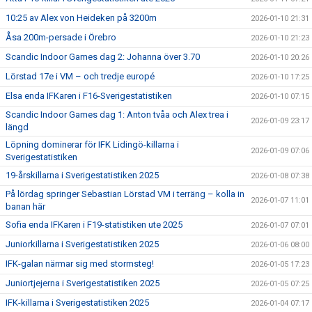
10:25 av Alex von Heideken på 3200m
2026-01-10 21:31
Åsa 200m-persade i Örebro
2026-01-10 21:23
Scandic Indoor Games dag 2: Johanna över 3.70
2026-01-10 20:26
Lörstad 17e i VM – och tredje europé
2026-01-10 17:25
Elsa enda IFKaren i F16-Sverigestatistiken
2026-01-10 07:15
Scandic Indoor Games dag 1: Anton tvåa och Alex trea i
2026-01-09 23:17
längd
Löpning dominerar för IFK Lidingö-killarna i
2026-01-09 07:06
Sverigestatistiken
19-årskillarna i Sverigestatistiken 2025
2026-01-08 07:38
På lördag springer Sebastian Lörstad VM i terräng – kolla in
2026-01-07 11:01
banan här
Sofia enda IFKaren i F19-statistiken ute 2025
2026-01-07 07:01
Juniorkillarna i Sverigestatistiken 2025
2026-01-06 08:00
IFK-galan närmar sig med stormsteg!
2026-01-05 17:23
Juniortjejerna i Sverigestatistiken 2025
2026-01-05 07:25
IFK-killarna i Sverigestatistiken 2025
2026-01-04 07:17