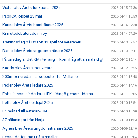
Victor blev Årets funktionär 2025
2026-04-15 07:36
PaprICA loppet 23 maj
2026-04-14 13:53
Karina blev Årets barntränare 2025
2026-04-14 07:30
Kim utedebuterade i Troy
2026-04-14 07:29
Träningsdag på Bosön 12 april för veteraner!
2026-04-13 09:57
Daniel blev Årets ungdomstränare 2025
2026-04-13 08:41
På onsdag är det KM i terräng – kom ihåg att anmäla dig!
2026-04-12 10:14
Kaddy blev Årets motiverare
2026-04-12 08:55
200m-pers redan i årsdebuten för Mellanie
2026-04-11 15:48
Peder blev Årets ledare 2025
2026-04-11 14:16
Ebba in som hinderfyra i IFK Lidingö genom tiderna
2026-04-11 00:05
Lotta blev Årets eldsjäl 2025
2026-04-10 16:54
En månad till Veteran-DM
2026-04-10 15:20
37 hälsningar från Nerja
2026-04-10 11:23
Agnes blev Årets ungdomstränare 2025
2026-04-09 21:10
Leonardo femma i Påsksmällen
2026-04-09 09:04