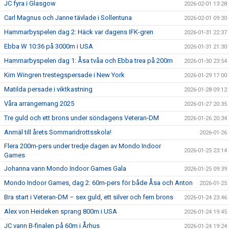
JC fyra i Glasgow
2026-02-01 13:28
Carl Magnus och Janne tävlade i Sollentuna
2026-02-01 09:30
Hammarbyspelen dag 2: Häck var dagens IFK-gren
2026-01-31 22:37
Ebba W 10:36 på 3000m i USA
2026-01-31 21:30
Hammarbyspelen dag 1: Åsa tvåa och Ebba trea på 200m
2026-01-30 23:54
Kim Wingren trestegspersade i New York
2026-01-29 17:00
Matilda persade i viktkastning
2026-01-28 09:12
Våra arrangemang 2025
2026-01-27 20:35
Tre guld och ett brons under söndagens Veteran-DM
2026-01-26 20:34
Anmäl till årets Sommaridrottsskola!
2026-01-26
Flera 200m-pers under tredje dagen av Mondo Indoor
2026-01-25 23:14
Games
Johanna vann Mondo Indoor Games Gala
2026-01-25 09:39
Mondo Indoor Games, dag 2: 60m-pers för både Åsa och Anton
2026-01-25
Bra start i Veteran-DM – sex guld, ett silver och fem brons
2026-01-24 23:46
Alex von Heideken sprang 800m i USA
2026-01-24 19:45
JC vann B-finalen på 60m i Århus
2026-01-24 19:24