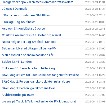
Härliga veckor på Vallen med Sommaridrottsskolan!
2026-06-24 11:34
JC sexa i Danmark
2026-06-23 17:37
IFKarna i morgondagens SM 10 km
2026-06-23 07:14
IFKs lag i Lag-SM-finalen
2026-06-22 18:00
Åsa och Simon blåsta på persen
2026-06-21 22:41
Charlotte Arvered 1:25:17 i Göteborgsvarvet
2026-06-20 14:00
Nästa helg är det Lag-SM-final i Karlstad
2026-06-19 18:12
Sebastian Lörstad uttagen till Junior-VM
2026-06-18 23:00
Matildas tredje spanska häcklopp i år
2026-06-17 23:07
Sebbe 13:45 i London
2026-06-16 23:20
Folksam GP: Saras fina form håller i sig
2026-06-15 15:29
SAYO dag 3: Pers för Jacqueline och tangerat för Pauline
2026-06-14 15:22
SAYO dag 2: Personliga rekordslakten rullar vidare
2026-06-13 23:36
SAYO dag 1: Personliga rekordens kväll
2026-06-12 22:59
Klubbrekordet på 100m
2026-06-12 07:09
Lyssna på Track & Talk med en hel del IFK Lidingö-prat
2026-06-11 23:01