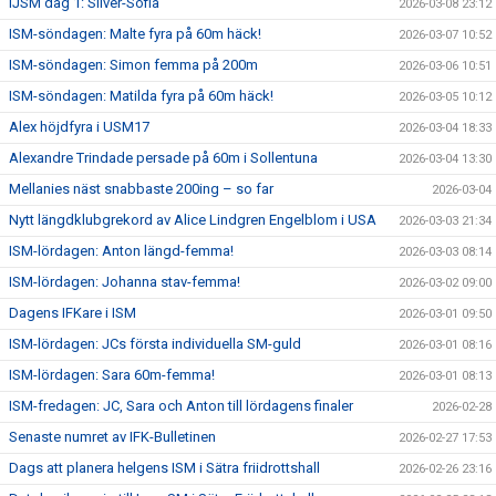
IJSM dag 1: Silver-Sofia
2026-03-08 23:12
ISM-söndagen: Malte fyra på 60m häck!
2026-03-07 10:52
ISM-söndagen: Simon femma på 200m
2026-03-06 10:51
ISM-söndagen: Matilda fyra på 60m häck!
2026-03-05 10:12
Alex höjdfyra i USM17
2026-03-04 18:33
Alexandre Trindade persade på 60m i Sollentuna
2026-03-04 13:30
Mellanies näst snabbaste 200ing – so far
2026-03-04
Nytt längdklubgrekord av Alice Lindgren Engelblom i USA
2026-03-03 21:34
ISM-lördagen: Anton längd-femma!
2026-03-03 08:14
ISM-lördagen: Johanna stav-femma!
2026-03-02 09:00
Dagens IFKare i ISM
2026-03-01 09:50
ISM-lördagen: JCs första individuella SM-guld
2026-03-01 08:16
ISM-lördagen: Sara 60m-femma!
2026-03-01 08:13
ISM-fredagen: JC, Sara och Anton till lördagens finaler
2026-02-28
Senaste numret av IFK-Bulletinen
2026-02-27 17:53
Dags att planera helgens ISM i Sätra friidrottshall
2026-02-26 23:16