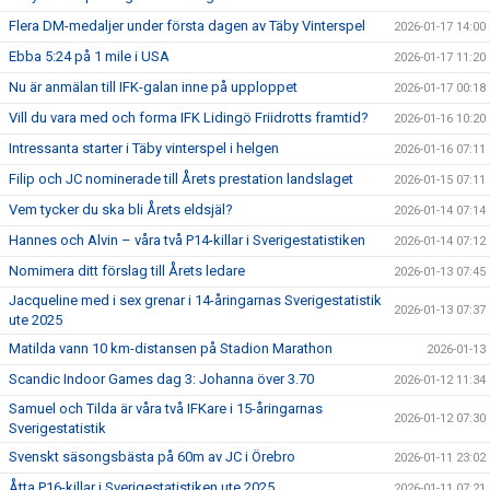
Flera DM-medaljer under första dagen av Täby Vinterspel
2026-01-17 14:00
Ebba 5:24 på 1 mile i USA
2026-01-17 11:20
Nu är anmälan till IFK-galan inne på upploppet
2026-01-17 00:18
Vill du vara med och forma IFK Lidingö Friidrotts framtid?
2026-01-16 10:20
Intressanta starter i Täby vinterspel i helgen
2026-01-16 07:11
Filip och JC nominerade till Årets prestation landslaget
2026-01-15 07:11
Vem tycker du ska bli Årets eldsjäl?
2026-01-14 07:14
Hannes och Alvin – våra två P14-killar i Sverigestatistiken
2026-01-14 07:12
Nomimera ditt förslag till Årets ledare
2026-01-13 07:45
Jacqueline med i sex grenar i 14-åringarnas Sverigestatistik
2026-01-13 07:37
ute 2025
Matilda vann 10 km-distansen på Stadion Marathon
2026-01-13
Scandic Indoor Games dag 3: Johanna över 3.70
2026-01-12 11:34
Samuel och Tilda är våra två IFKare i 15-åringarnas
2026-01-12 07:30
Sverigestatistik
Svenskt säsongsbästa på 60m av JC i Örebro
2026-01-11 23:02
Åtta P16-killar i Sverigestatistiken ute 2025
2026-01-11 07:21