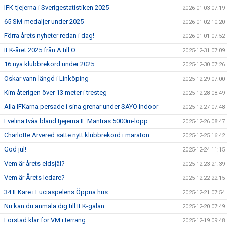
IFK-tjejerna i Sverigestatistiken 2025
2026-01-03 07:19
65 SM-medaljer under 2025
2026-01-02 10:20
Förra årets nyheter redan i dag!
2026-01-01 07:52
IFK-året 2025 från A till Ö
2025-12-31 07:09
16 nya klubbrekord under 2025
2025-12-30 07:26
Oskar vann längd i Linköping
2025-12-29 07:00
Kim återigen över 13 meter i tresteg
2025-12-28 08:49
Alla IFKarna persade i sina grenar under SAYO Indoor
2025-12-27 07:48
Evelina tvåa bland tjejerna IF Mantras 5000m-lopp
2025-12-26 08:47
Charlotte Arvered satte nytt klubbrekord i maraton
2025-12-25 16:42
God jul!
2025-12-24 11:15
Vem är årets eldsjäl?
2025-12-23 21:39
Vem är Årets ledare?
2025-12-22 22:15
34 IFKare i Luciaspelens Öppna hus
2025-12-21 07:54
Nu kan du anmäla dig till IFK-galan
2025-12-20 07:49
Lörstad klar för VM i terräng
2025-12-19 09:48