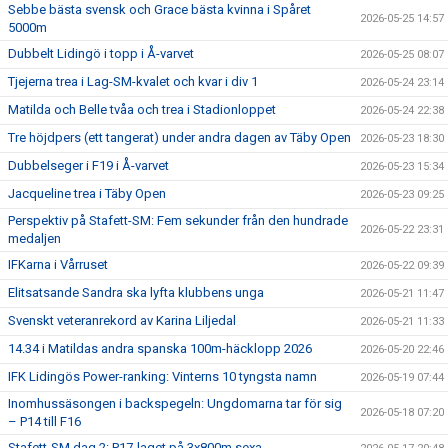
Sebbe bästa svensk och Grace bästa kvinna i Spåret
2026-05-25 14:57
5000m
Dubbelt Lidingö i topp i Å-varvet
2026-05-25 08:07
Tjejerna trea i Lag-SM-kvalet och kvar i div 1
2026-05-24 23:14
Matilda och Belle tvåa och trea i Stadionloppet
2026-05-24 22:38
Tre höjdpers (ett tangerat) under andra dagen av Täby Open
2026-05-23 18:30
Dubbelseger i F19 i Å-varvet
2026-05-23 15:34
Jacqueline trea i Täby Open
2026-05-23 09:25
Perspektiv på Stafett-SM: Fem sekunder från den hundrade
2026-05-22 23:31
medaljen
IFKarna i Vårruset
2026-05-22 09:39
Elitsatsande Sandra ska lyfta klubbens unga
2026-05-21 11:47
Svenskt veteranrekord av Karina Liljedal
2026-05-21 11:33
14.34 i Matildas andra spanska 100m-häcklopp 2026
2026-05-20 22:46
IFK Lidingös Power-ranking: Vinterns 10 tyngsta namn
2026-05-19 07:44
Inomhussäsongen i backspegeln: Ungdomarna tar för sig
2026-05-18 07:20
– P14 till F16
Stafett-SM dag 2: P17-laget på 3x800m sexa