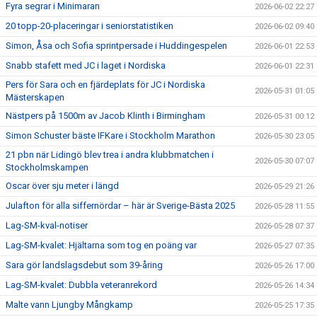
Fyra segrar i Minimaran
2026-06-02 22:27
20 topp-20-placeringar i seniorstatistiken
2026-06-02 09:40
Simon, Åsa och Sofia sprintpersade i Huddingespelen
2026-06-01 22:53
Snabb stafett med JC i laget i Nordiska
2026-06-01 22:31
Pers för Sara och en fjärdeplats för JC i Nordiska
2026-05-31 01:05
Mästerskapen
Nästpers på 1500m av Jacob Klinth i Birmingham
2026-05-31 00:12
Simon Schuster bäste IFKare i Stockholm Marathon
2026-05-30 23:05
21 pbn när Lidingö blev trea i andra klubbmatchen i
2026-05-30 07:07
Stockholmskampen
Oscar över sju meter i längd
2026-05-29 21:26
Julafton för alla siffernördar – här är Sverige-Bästa 2025
2026-05-28 11:55
Lag-SM-kval-notiser
2026-05-28 07:37
Lag-SM-kvalet: Hjältarna som tog en poäng var
2026-05-27 07:35
Sara gör landslagsdebut som 39-åring
2026-05-26 17:00
Lag-SM-kvalet: Dubbla veteranrekord
2026-05-26 14:34
Malte vann Ljungby Mångkamp
2026-05-25 17:35