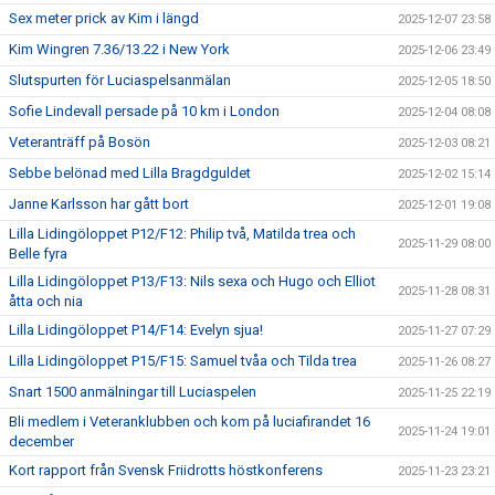
Sex meter prick av Kim i längd
2025-12-07 23:58
Kim Wingren 7.36/13.22 i New York
2025-12-06 23:49
Slutspurten för Luciaspelsanmälan
2025-12-05 18:50
Sofie Lindevall persade på 10 km i London
2025-12-04 08:08
Veteranträff på Bosön
2025-12-03 08:21
Sebbe belönad med Lilla Bragdguldet
2025-12-02 15:14
Janne Karlsson har gått bort
2025-12-01 19:08
Lilla Lidingöloppet P12/F12: Philip två, Matilda trea och
2025-11-29 08:00
Belle fyra
Lilla Lidingöloppet P13/F13: Nils sexa och Hugo och Elliot
2025-11-28 08:31
åtta och nia
Lilla Lidingöloppet P14/F14: Evelyn sjua!
2025-11-27 07:29
Lilla Lidingöloppet P15/F15: Samuel tvåa och Tilda trea
2025-11-26 08:27
Snart 1500 anmälningar till Luciaspelen
2025-11-25 22:19
Bli medlem i Veteranklubben och kom på luciafirandet 16
2025-11-24 19:01
december
Kort rapport från Svensk Friidrotts höstkonferens
2025-11-23 23:21