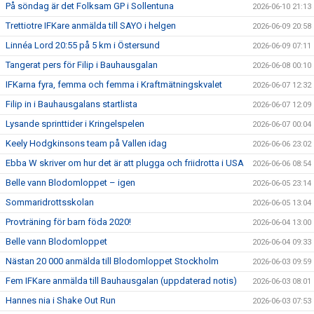
På söndag är det Folksam GP i Sollentuna
2026-06-10 21:13
Trettiotre IFKare anmälda till SAYO i helgen
2026-06-09 20:58
Linnéa Lord 20:55 på 5 km i Östersund
2026-06-09 07:11
Tangerat pers för Filip i Bauhausgalan
2026-06-08 00:10
IFKarna fyra, femma och femma i Kraftmätningskvalet
2026-06-07 12:32
Filip in i Bauhausgalans startlista
2026-06-07 12:09
Lysande sprinttider i Kringelspelen
2026-06-07 00:04
Keely Hodgkinsons team på Vallen idag
2026-06-06 23:02
Ebba W skriver om hur det är att plugga och friidrotta i USA
2026-06-06 08:54
Belle vann Blodomloppet – igen
2026-06-05 23:14
Sommaridrottsskolan
2026-06-05 13:04
Provträning för barn föda 2020!
2026-06-04 13:00
Belle vann Blodomloppet
2026-06-04 09:33
Nästan 20 000 anmälda till Blodomloppet Stockholm
2026-06-03 09:59
Fem IFKare anmälda till Bauhausgalan (uppdaterad notis)
2026-06-03 08:01
Hannes nia i Shake Out Run
2026-06-03 07:53