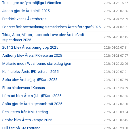
Tre segrar av fyra möjliga i Vårmilen
2026-04-25 15:37
Jacob gjorde Årets lyft 2025
2026-04-25 07:36
Fredrick vann i Åkersberga
2026-04-24 22:59
Christer fick överraskningsutmärkelsen Årets fotograf 2025
2026-04-24 07:31
Tilda, Alba, Milton, Luca och Love blev Årets Craft-
2026-04-23 07:15
stipendiater 2025
2014:2 blev Årets barngrupp 2025
2026-04-22 07:11
Anthony blev Årets IFK-veteran 2025
2026-04-21 07:07
Mellanie med i Washburns stafettlag igen
2026-04-20 22:06
Karina blev Årets IFK-veteran 2025
2026-04-20 07:01
Sofia blev Årets (tjej-)IFKare 2025
2026-04-19 07:59
Ebba hindervann i Kansas
2026-04-18 23:29
Lörstad blev Årets (kill-)IFKare 2025
2026-04-18 07:55
Sofia gjorde Årets genombrott 2025
2026-04-17 07:50
Resultaten från KM i terräng
2026-04-16 09:34
Sebbe blev Årets kämpe 2025
2026-04-16 07:45
Full fart på KM i terräng
2026-04-15 23:38