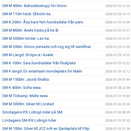
SM M 400m: Baksidesstopp för Victor
2026-07-29 16:24
SM M 110m häck: Ekholm tia
2026-07-29 16:15
SM K 200m: Åsa bara fem hundradelar från pers
2026-07-29 16:04
SM M 800m: Axels bästa på tre år
2026-07-29 15:57
SM M 3000m hinder: Leo tia
2026-07-29 15:21
SM M 200m: Simon persade och tog sig till semifinal
2026-07-29 15:20
SM M Längd: Stolpe ut i kvalet
2026-07-29 14:55
SM K 100m: Sara hundradelar från finalplats
2026-07-29 10:22
SM K längd: En smärtsam niondeplats för Malin
2026-07-29 10:12
SM M 1500m: Jacob finaltia
2026-07-29 07:49
SM K 400m: Sofia sexa
2026-07-28 22:34
SM M Tiokamp: Malte sexa
2026-07-27 19:44
SM M 5000m: Silver till Lörstad
2026-07-26 22:26
Söndagens IFK Lidingö-tider på SM
2026-07-26 08:39
Lördagens SM-IFK Lidingö-tider
2026-07-25 07:02
SM M 100m: Silver till JCZ och en fjärdeplats till Filip
2026-07-25 01:34