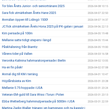
Tor blev Årets Junior- och seniortränare 2025
2026-04-08 10:15
Sara fick utmärkelsen Årets Hane 2025
2026-04-07 22:50
Anmälan öppen till Lidingö 1500!
2026-04-07 14:37
JC fick utmärkelsen Årets Hona 2025 på IFK-galan i januari
2026-04-06 22:13
Kim persade på 100m
2026-04-05 19:48
Mellanie satte tidigt utepers i längd
2026-04-05 19:44
Påskhälsning från Biarritz
2026-04-05 19:00
Vårens tider på Vallen
2026-04-03 16:58
Veronika Kalinina halvmaratonpersade i Berlin
2026-04-02 13:05
Ha en fin påsk!
2026-04-02 07:08
Anmäl dig till KM i terräng
2026-04-01 10:47
Höjdårsbästa av KIm
2026-03-31 23:28
Mellanie 5.75-hoppade i USA
2026-03-31 23:24
Veteran-EM-guld till Sara Wiss i Torun i Polen
2026-03-31 23:13
Ebba Wetterberg halvminutpersade på 5000m i USA
2026-03-31 22:59
Martina Zadig Waller, tränare i en barngrupp och nu kassör i