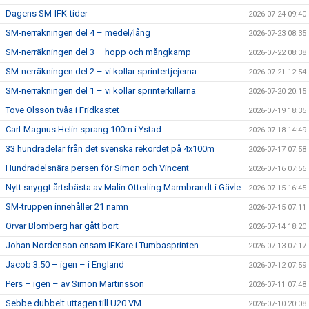
Dagens SM-IFK-tider
2026-07-24 09:40
SM-nerräkningen del 4 – medel/lång
2026-07-23 08:35
SM-nerräkningen del 3 – hopp och mångkamp
2026-07-22 08:38
SM-nerräkningen del 2 – vi kollar sprintertjejerna
2026-07-21 12:54
SM-nerräkningen del 1 – vi kollar sprinterkillarna
2026-07-20 20:15
Tove Olsson tvåa i Fridkastet
2026-07-19 18:35
Carl-Magnus Helin sprang 100m i Ystad
2026-07-18 14:49
33 hundradelar från det svenska rekordet på 4x100m
2026-07-17 07:58
Hundradelsnära persen för Simon och Vincent
2026-07-16 07:56
Nytt snyggt årtsbästa av Malin Otterling Marmbrandt i Gävle
2026-07-15 16:45
SM-truppen innehåller 21 namn
2026-07-15 07:11
Orvar Blomberg har gått bort
2026-07-14 18:20
Johan Nordenson ensam IFKare i Tumbasprinten
2026-07-13 07:17
Jacob 3:50 – igen – i England
2026-07-12 07:59
Pers – igen – av Simon Martinsson
2026-07-11 07:48
Sebbe dubbelt uttagen till U20 VM
2026-07-10 20:08