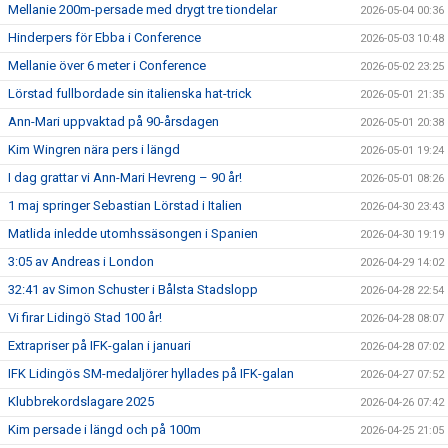
Mellanie 200m-persade med drygt tre tiondelar
2026-05-04 00:36
Hinderpers för Ebba i Conference
2026-05-03 10:48
Mellanie över 6 meter i Conference
2026-05-02 23:25
Lörstad fullbordade sin italienska hat-trick
2026-05-01 21:35
Ann-Mari uppvaktad på 90-årsdagen
2026-05-01 20:38
Kim Wingren nära pers i längd
2026-05-01 19:24
I dag grattar vi Ann-Mari Hevreng – 90 år!
2026-05-01 08:26
1 maj springer Sebastian Lörstad i Italien
2026-04-30 23:43
Matlida inledde utomhssäsongen i Spanien
2026-04-30 19:19
3:05 av Andreas i London
2026-04-29 14:02
32:41 av Simon Schuster i Bålsta Stadslopp
2026-04-28 22:54
Vi firar Lidingö Stad 100 år!
2026-04-28 08:07
Extrapriser på IFK-galan i januari
2026-04-28 07:02
IFK Lidingös SM-medaljörer hyllades på IFK-galan
2026-04-27 07:52
Klubbrekordslagare 2025
2026-04-26 07:42
Kim persade i längd och på 100m
2026-04-25 21:05