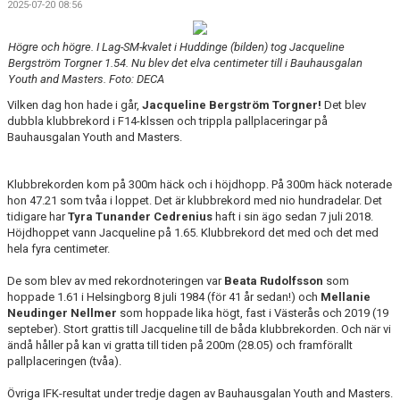
2025-07-20 08:56
Högre och högre. I Lag-SM-kvalet i Huddinge (bilden) tog Jacqueline
Bergström Torgner 1.54. Nu blev det elva centimeter till i Bauhausgalan
Youth and Masters. Foto: DECA
Vilken dag hon hade i går,
Jacqueline Bergström Torgner
!
Det blev
dubbla klubbrekord i F14-klssen och trippla pallplaceringar på
Bauhausgalan Youth and Masters.
Klubbrekorden kom på 300m häck och i höjdhopp. På 300m häck noterade
hon 47.21 som tvåa i loppet. Det är klubbrekord med nio hundradelar. Det
tidigare har
Tyra Tunander Cedrenius
haft i sin ägo sedan 7 juli 2018.
Höjdhoppet vann Jacqueline på 1.65. Klubbrekord det med och det med
hela fyra centimeter.
De som blev av med rekordnoteringen var
Beata Rudolfsson
som
hoppade 1.61 i Helsingborg 8 juli 1984 (för 41 år sedan!) och
Mellanie
Neudinger Nellmer
som hoppade lika högt, fast i Västerås och 2019 (19
septeber). Stort grattis till Jacqueline till de båda klubbrekorden. Och när vi
ändå håller på kan vi gratta till tiden på 200m (28.05) och framförallt
pallplaceringen (tvåa).
Övriga IFK-resultat under tredje dagen av Bauhausgalan Youth and Masters.