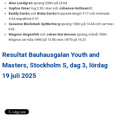
Alex Lundgren
sprang 200m på 24.64.
Sophia Omar
tog 2.50 i stav och
Johanna Hellman
30.
Kaddy Darbo
och
Binta Darbo
hoppade längd i F17 och noterade
4.34 respektive 3.97.
Susanne Bäckstadi Gjötterberg
sprang 100m på 14.44 och var trea i
K45.
Magnus Angenfelt
och
Johan Nordenson
sprang också 100m.
Magnus var tvåa i M60 på 13.80 vann i M70 på 16.23.
Resultat Bauhausgalan Youth and
Masters, Stockholm S, dag 3, lördag
19 juli 2025