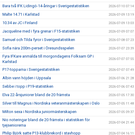
Bara två IFK Lidingö-14-åringar i Sverigestatistiken
2026-07-10 07:14
Malte 14.71 i Karlstad
2026-07-09 13:19
10.34 av JC i Finland
2026-07-09 13:03
Jacqueline med i fyra grenar i F15-statistiken
2026-07-09 07:07
Samuel och Tilda fyror i Sverigestatistiken
2026-07-08 07:23
Sofia nära 200m-perset i Öresundsspelen
2026-07-07 23:39
Fyra IFKare anmälda till morgondagens Folksam GP i
2026-07-07 07:55
Karlstad
P17-topparna i Sverigestatistiken
2026-07-07 07:49
Albin vann höjden i Uppsala
2026-07-06 21:28
Sebbe i topp i P19-statistiken
2026-07-06 07:43
Elva 22-årsjuniorer bland de 20 främsta
2026-07-05 17:30
Silver till Magnus i Nordiska veteranmästerskapen i Oslo
2026-07-05 11:48
Milton sexa i Nordiska juniormästerskapen
2026-07-05 09:37
Nio noteringar bland de 20 främsta i statistiken för
2026-07-04 21:44
tjejseniorerna
Philip Björk satte P13-klubbrekord i stavhopp
2026-07-04 16:11