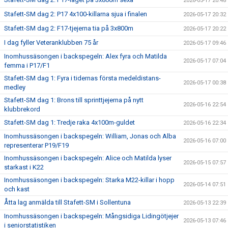
2026-05-17 20:48
Stafett-SM dag 2: P17 4x100-killarna sjua i finalen
2026-05-17 20:32
Stafett-SM dag 2: F17-tjejerna tia på 3x800m
2026-05-17 20:22
I dag fyller Veteranklubben 75 år
2026-05-17 09:46
Inomhussäsongen i backspegeln: Alex fyra och Matilda
2026-05-17 07:04
femma i P17/F1
Stafett-SM dag 1: Fyra i tidernas första medeldistans-
2026-05-17 00:38
medley
Stafett-SM dag 1: Brons till sprinttjejerna på nytt
2026-05-16 22:54
klubbrekord
Stafett-SM dag 1: Tredje raka 4x100m-guldet
2026-05-16 22:34
Inomhussäsongen i backspegeln: William, Jonas och Alba
2026-05-16 07:00
representerar P19/F19
Inomhussäsongen i backspegeln: Alice och Matilda lyser
2026-05-15 07:57
starkast i K22
Inomhussäsongen i backspegeln: Starka M22-killar i hopp
2026-05-14 07:51
och kast
Åtta lag anmälda till Stafett-SM i Sollentuna
2026-05-13 22:39
Inomhussäsongen i backspegeln: Mångsidiga Lidingötjejer
2026-05-13 07:46
i seniorstatistiken