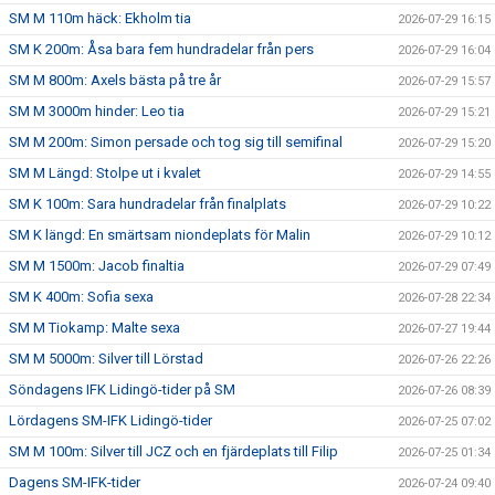
SM M 110m häck: Ekholm tia
2026-07-29 16:15
SM K 200m: Åsa bara fem hundradelar från pers
2026-07-29 16:04
SM M 800m: Axels bästa på tre år
2026-07-29 15:57
SM M 3000m hinder: Leo tia
2026-07-29 15:21
SM M 200m: Simon persade och tog sig till semifinal
2026-07-29 15:20
SM M Längd: Stolpe ut i kvalet
2026-07-29 14:55
SM K 100m: Sara hundradelar från finalplats
2026-07-29 10:22
SM K längd: En smärtsam niondeplats för Malin
2026-07-29 10:12
SM M 1500m: Jacob finaltia
2026-07-29 07:49
SM K 400m: Sofia sexa
2026-07-28 22:34
SM M Tiokamp: Malte sexa
2026-07-27 19:44
SM M 5000m: Silver till Lörstad
2026-07-26 22:26
Söndagens IFK Lidingö-tider på SM
2026-07-26 08:39
Lördagens SM-IFK Lidingö-tider
2026-07-25 07:02
SM M 100m: Silver till JCZ och en fjärdeplats till Filip
2026-07-25 01:34
Dagens SM-IFK-tider
2026-07-24 09:40