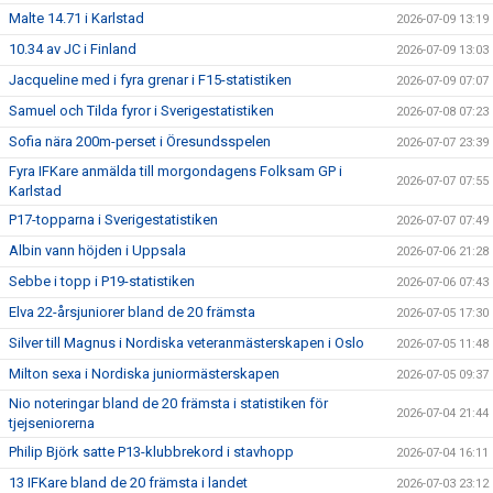
Malte 14.71 i Karlstad
2026-07-09 13:19
10.34 av JC i Finland
2026-07-09 13:03
Jacqueline med i fyra grenar i F15-statistiken
2026-07-09 07:07
Samuel och Tilda fyror i Sverigestatistiken
2026-07-08 07:23
Sofia nära 200m-perset i Öresundsspelen
2026-07-07 23:39
Fyra IFKare anmälda till morgondagens Folksam GP i
2026-07-07 07:55
Karlstad
P17-topparna i Sverigestatistiken
2026-07-07 07:49
Albin vann höjden i Uppsala
2026-07-06 21:28
Sebbe i topp i P19-statistiken
2026-07-06 07:43
Elva 22-årsjuniorer bland de 20 främsta
2026-07-05 17:30
Silver till Magnus i Nordiska veteranmästerskapen i Oslo
2026-07-05 11:48
Milton sexa i Nordiska juniormästerskapen
2026-07-05 09:37
Nio noteringar bland de 20 främsta i statistiken för
2026-07-04 21:44
tjejseniorerna
Philip Björk satte P13-klubbrekord i stavhopp
2026-07-04 16:11
13 IFKare bland de 20 främsta i landet
2026-07-03 23:12