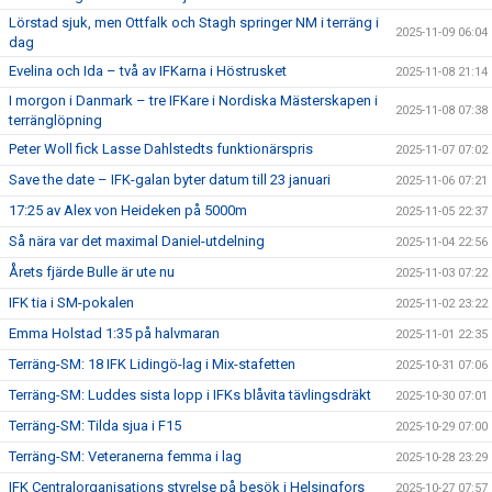
Lörstad sjuk, men Ottfalk och Stagh springer NM i terräng i
2025-11-09 06:04
dag
Evelina och Ida – två av IFKarna i Höstrusket
2025-11-08 21:14
I morgon i Danmark – tre IFKare i Nordiska Mästerskapen i
2025-11-08 07:38
terränglöpning
Peter Woll fick Lasse Dahlstedts funktionärspris
2025-11-07 07:02
Save the date – IFK-galan byter datum till 23 januari
2025-11-06 07:21
17:25 av Alex von Heideken på 5000m
2025-11-05 22:37
Så nära var det maximal Daniel-utdelning
2025-11-04 22:56
Årets fjärde Bulle är ute nu
2025-11-03 07:22
IFK tia i SM-pokalen
2025-11-02 23:22
Emma Holstad 1:35 på halvmaran
2025-11-01 22:35
Terräng-SM: 18 IFK Lidingö-lag i Mix-stafetten
2025-10-31 07:06
Terräng-SM: Luddes sista lopp i IFKs blåvita tävlingsdräkt
2025-10-30 07:01
Terräng-SM: Tilda sjua i F15
2025-10-29 07:00
Terräng-SM: Veteranerna femma i lag
2025-10-28 23:29
IFK Centralorganisations styrelse på besök i Helsingfors
2025-10-27 07:57