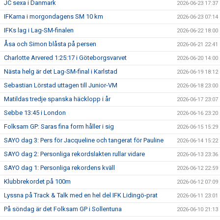
JC sexa i Danmark
2026-06-23 17:37
IFKarna i morgondagens SM 10 km
2026-06-23 07:14
IFKs lag i Lag-SM-finalen
2026-06-22 18:00
Åsa och Simon blåsta på persen
2026-06-21 22:41
Charlotte Arvered 1:25:17 i Göteborgsvarvet
2026-06-20 14:00
Nästa helg är det Lag-SM-final i Karlstad
2026-06-19 18:12
Sebastian Lörstad uttagen till Junior-VM
2026-06-18 23:00
Matildas tredje spanska häcklopp i år
2026-06-17 23:07
Sebbe 13:45 i London
2026-06-16 23:20
Folksam GP: Saras fina form håller i sig
2026-06-15 15:29
SAYO dag 3: Pers för Jacqueline och tangerat för Pauline
2026-06-14 15:22
SAYO dag 2: Personliga rekordslakten rullar vidare
2026-06-13 23:36
SAYO dag 1: Personliga rekordens kväll
2026-06-12 22:59
Klubbrekordet på 100m
2026-06-12 07:09
Lyssna på Track & Talk med en hel del IFK Lidingö-prat
2026-06-11 23:01
På söndag är det Folksam GP i Sollentuna
2026-06-10 21:13