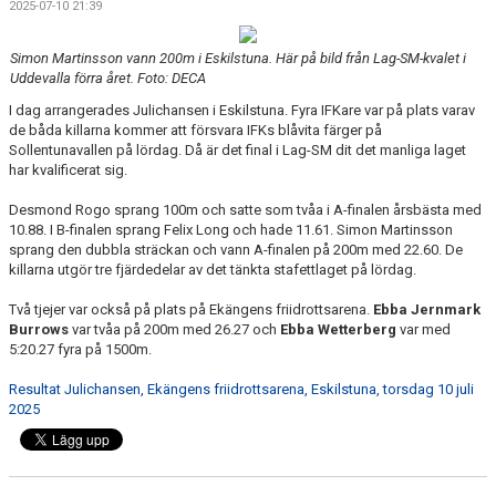
2025-07-10 21:39
Simon Martinsson vann 200m i Eskilstuna. Här på bild från Lag-SM-kvalet i
Uddevalla förra året. Foto: DECA
I dag arrangerades Julichansen i Eskilstuna. Fyra IFKare var på plats varav
de båda killarna kommer att försvara IFKs blåvita färger på
Sollentunavallen på lördag. Då är det final i Lag-SM dit det manliga laget
har kvalificerat sig.
Desmond Rogo sprang 100m och satte som tvåa i A-finalen årsbästa med
10.88. I B-finalen sprang Felix Long och hade 11.61. Simon Martinsson
sprang den dubbla sträckan och vann A-finalen på 200m med 22.60. De
killarna utgör tre fjärdedelar av det tänkta stafettlaget på lördag.
Två tjejer var också på plats på Ekängens friidrottsarena.
Ebba Jernmark
Burrows
var tvåa på 200m med 26.27 och
Ebba Wetterberg
var med
5:20.27 fyra på 1500m.
Resultat Julichansen, Ekängens friidrottsarena, Eskilstuna, torsdag 10 juli
2025