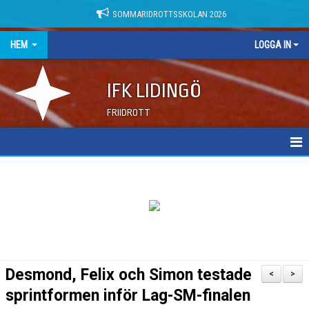
SOMMARIDROTTSSKOLAN 2026
HEM
LOGGA IN
IFK LIDINGÖ
FRIIDROTT
NYHETER
DOKUMENT
Desmond, Felix och Simon testade
<
>
sprintformen inför Lag-SM-finalen