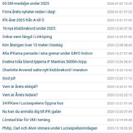
65 SM-medaljer under 2025
2026-01-02 10:20
Förra årets nyheter redan i dag!
2026-01-01 07:52
IFK-året 2025 från A till Ö
2025-12-31 07:09
16 nya klubbrekord under 2025
2025-12-30 07:26
Oskar vann längd i Linköping
2025-12-29 07:00
Kim återigen över 13 meter i tresteg
2025-12-28 08:49
Alla IFKarna persade i sina grenar under SAYO Indoor
2025-12-27 07:48
Evelina tvåa bland tjejerna IF Mantras 5000m-lopp
2025-12-26 08:47
Charlotte Arvered satte nytt klubbrekord i maraton
2025-12-25 16:42
God jul!
2025-12-24 11:15
Vem är årets eldsjäl?
2025-12-23 21:39
Vem är Årets ledare?
2025-12-22 22:15
34 IFKare i Luciaspelens Öppna hus
2025-12-21 07:54
Nu kan du anmäla dig till IFK-galan
2025-12-20 07:49
Lörstad klar för VM i terräng
2025-12-19 09:48
Philip, Carl och Alvin vinnare under Luciaspelssöndagen
2025-12-18 23:50