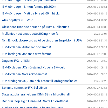
2026-03-07 10:52
ISM-söndagen: Simon femma på 200m
2026-03-06 10:51
ISM-söndagen: Matilda fyra på 60m häck!
2026-03-05 10:12
Alex höjdfyra i USM17
2026-03-04 18:33
Alexandre Trindade persade på 60m i Sollentuna
2026-03-04 13:30
Mellanies näst snabbaste 200ing – so far
2026-03-04
Nytt längdklubgrekord av Alice Lindgren Engelblom i USA
2026-03-03 21:34
ISM-lördagen: Anton längd-femma!
2026-03-03 08:14
ISM-lördagen: Johanna stav-femma!
2026-03-02 09:00
Dagens IFKare i ISM
2026-03-01 09:50
ISM-lördagen: JCs första individuella SM-guld
2026-03-01 08:16
ISM-lördagen: Sara 60m-femma!
2026-03-01 08:13
ISM-fredagen: JC, Sara och Anton till lördagens finaler
2026-02-28
Senaste numret av IFK-Bulletinen
2026-02-27 17:53
Dags att planera helgens ISM i Sätra friidrottshall
2026-02-26 23:16
Det drar ihop sig till Inne-SM i Sätra Friidrottshall
2026-02-25 23:13
Majken och Lyda Areschoug har tävlat i USA