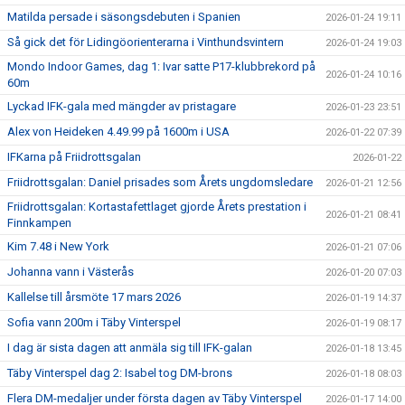
Matilda persade i säsongsdebuten i Spanien
2026-01-24 19:11
Så gick det för Lidingöorienterarna i Vinthundsvintern
2026-01-24 19:03
Mondo Indoor Games, dag 1: Ivar satte P17-klubbrekord på
2026-01-24 10:16
60m
Lyckad IFK-gala med mängder av pristagare
2026-01-23 23:51
Alex von Heideken 4.49.99 på 1600m i USA
2026-01-22 07:39
IFKarna på Friidrottsgalan
2026-01-22
Friidrottsgalan: Daniel prisades som Årets ungdomsledare
2026-01-21 12:56
Friidrottsgalan: Kortastafettlaget gjorde Årets prestation i
2026-01-21 08:41
Finnkampen
Kim 7.48 i New York
2026-01-21 07:06
Johanna vann i Västerås
2026-01-20 07:03
Kallelse till årsmöte 17 mars 2026
2026-01-19 14:37
Sofia vann 200m i Täby Vinterspel
2026-01-19 08:17
I dag är sista dagen att anmäla sig till IFK-galan
2026-01-18 13:45
Täby Vinterspel dag 2: Isabel tog DM-brons
2026-01-18 08:03
Flera DM-medaljer under första dagen av Täby Vinterspel
2026-01-17 14:00