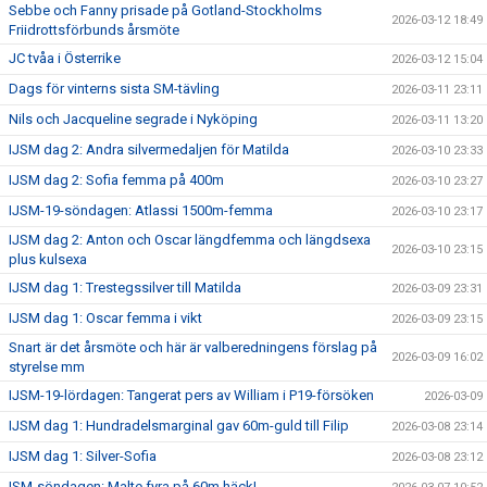
Sebbe och Fanny prisade på Gotland-Stockholms
2026-03-12 18:49
Friidrottsförbunds årsmöte
JC tvåa i Österrike
2026-03-12 15:04
Dags för vinterns sista SM-tävling
2026-03-11 23:11
Nils och Jacqueline segrade i Nyköping
2026-03-11 13:20
IJSM dag 2: Andra silvermedaljen för Matilda
2026-03-10 23:33
IJSM dag 2: Sofia femma på 400m
2026-03-10 23:27
IJSM-19-söndagen: Atlassi 1500m-femma
2026-03-10 23:17
IJSM dag 2: Anton och Oscar längdfemma och längdsexa
2026-03-10 23:15
plus kulsexa
IJSM dag 1: Trestegssilver till Matilda
2026-03-09 23:31
IJSM dag 1: Oscar femma i vikt
2026-03-09 23:15
Snart är det årsmöte och här är valberedningens förslag på
2026-03-09 16:02
styrelse mm
IJSM-19-lördagen: Tangerat pers av William i P19-försöken
2026-03-09
IJSM dag 1: Hundradelsmarginal gav 60m-guld till Filip
2026-03-08 23:14
IJSM dag 1: Silver-Sofia
2026-03-08 23:12
ISM-söndagen: Malte fyra på 60m häck!