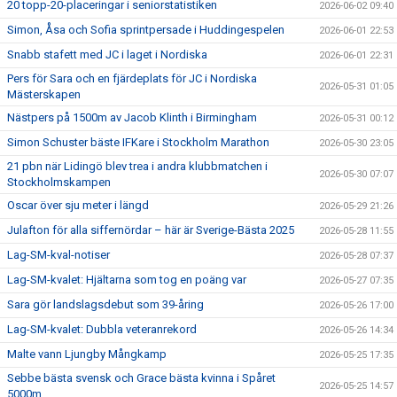
20 topp-20-placeringar i seniorstatistiken
2026-06-02 09:40
Simon, Åsa och Sofia sprintpersade i Huddingespelen
2026-06-01 22:53
Snabb stafett med JC i laget i Nordiska
2026-06-01 22:31
Pers för Sara och en fjärdeplats för JC i Nordiska
2026-05-31 01:05
Mästerskapen
Nästpers på 1500m av Jacob Klinth i Birmingham
2026-05-31 00:12
Simon Schuster bäste IFKare i Stockholm Marathon
2026-05-30 23:05
21 pbn när Lidingö blev trea i andra klubbmatchen i
2026-05-30 07:07
Stockholmskampen
Oscar över sju meter i längd
2026-05-29 21:26
Julafton för alla siffernördar – här är Sverige-Bästa 2025
2026-05-28 11:55
Lag-SM-kval-notiser
2026-05-28 07:37
Lag-SM-kvalet: Hjältarna som tog en poäng var
2026-05-27 07:35
Sara gör landslagsdebut som 39-åring
2026-05-26 17:00
Lag-SM-kvalet: Dubbla veteranrekord
2026-05-26 14:34
Malte vann Ljungby Mångkamp
2026-05-25 17:35
Sebbe bästa svensk och Grace bästa kvinna i Spåret
2026-05-25 14:57
5000m