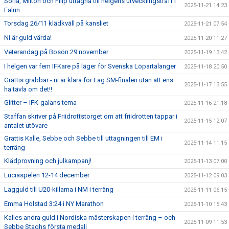
Sofia, Milton och Filip uttagna till helgens utvecklingsträff i
2025-11-21 14:23
Falun
Torsdag 26/11 klädkväll på kansliet
2025-11-21 07:54
Ni är guld värda!
2025-11-20 11:27
Veterandag på Bosön 29 november
2025-11-19 13:42
I helgen var fem IFKare på läger för Svenska Löpartalanger
2025-11-18 20:50
Grattis grabbar - ni är klara för Lag SM-finalen utan att ens
2025-11-17 13:55
ha tävla om det!!
Glitter – IFK-galans tema
2025-11-16 21:18
Staffan skriver på Friidrottstorget om att friidrotten tappar i
2025-11-15 12:07
antalet utövare
Grattis Kalle, Sebbe och Sebbe till uttagningen till EM i
2025-11-14 11:15
terräng
Klädprovning och julkampanj!
2025-11-13 07:00
Luciaspelen 12-14 december
2025-11-12 09:03
Lagguld till U20-killarna i NM i terräng
2025-11-11 06:15
Emma Holstad 3:24 i NY Marathon
2025-11-10 15:43
Kalles andra guld i Nordiska mästerskapen i terräng – och
2025-11-09 11:53
Sebbe Staghs första medalj