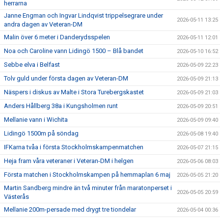
herrarna
Janne Engman och Ingvar Lindqvist trippelsegrare under
2026-05-11 13:25
andra dagen av Veteran-DM
Malin över 6 meter i Danderydsspelen
2026-05-11 12:01
Noa och Caroline vann Lidingö 1500 – Blå bandet
2026-05-10 16:52
Sebbe elva i Belfast
2026-05-09 22:23
Tolv guld under första dagen av Veteran-DM
2026-05-09 21:13
Näspers i diskus av Malte i Stora Turebergskastet
2026-05-09 21:03
Anders Hållberg 38a i Kungsholmen runt
2026-05-09 20:51
Mellanie vann i Wichita
2026-05-09 09:40
Lidingö 1500m på söndag
2026-05-08 19:40
IFKarna tvåa i första Stockholmskampenmatchen
2026-05-07 21:15
Heja fram våra veteraner i Veteran-DM i helgen
2026-05-06 08:03
Första matchen i Stockholmskampen på hemmaplan 6 maj
2026-05-05 21:20
Martin Sandberg mindre än två minuter från maratonperset i
2026-05-05 20:59
Västerås
Mellanie 200m-persade med drygt tre tiondelar
2026-05-04 00:36