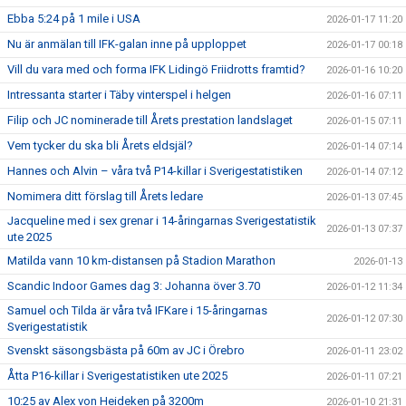
Ebba 5:24 på 1 mile i USA
2026-01-17 11:20
Nu är anmälan till IFK-galan inne på upploppet
2026-01-17 00:18
Vill du vara med och forma IFK Lidingö Friidrotts framtid?
2026-01-16 10:20
Intressanta starter i Täby vinterspel i helgen
2026-01-16 07:11
Filip och JC nominerade till Årets prestation landslaget
2026-01-15 07:11
Vem tycker du ska bli Årets eldsjäl?
2026-01-14 07:14
Hannes och Alvin – våra två P14-killar i Sverigestatistiken
2026-01-14 07:12
Nomimera ditt förslag till Årets ledare
2026-01-13 07:45
Jacqueline med i sex grenar i 14-åringarnas Sverigestatistik
2026-01-13 07:37
ute 2025
Matilda vann 10 km-distansen på Stadion Marathon
2026-01-13
Scandic Indoor Games dag 3: Johanna över 3.70
2026-01-12 11:34
Samuel och Tilda är våra två IFKare i 15-åringarnas
2026-01-12 07:30
Sverigestatistik
Svenskt säsongsbästa på 60m av JC i Örebro
2026-01-11 23:02
Åtta P16-killar i Sverigestatistiken ute 2025
2026-01-11 07:21
10:25 av Alex von Heideken på 3200m
2026-01-10 21:31