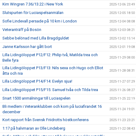
Kim Wingren 7.36/13.22 i New York
2025-12-06 23:49
Slutspurten för Luciaspelsanmälan
2025-12-05 18:50
Sofie Lindevall persade på 10 km i London
2025-12-04 08:08
Veteranträff på Bosön
2025-12-03 08:21
Sebbe belönad med Lilla Bragdguldet
2025-12-02 15:14
Janne Karlsson har gått bort
2025-12-01 19:08
Lilla Lidingöloppet P12/F12: Philip två, Matilda trea och
2025-11-29 08:00
Belle fyra
Lilla Lidingöloppet P13/F13: Nils sexa och Hugo och Elliot
2025-11-28 08:31
åtta och nia
Lilla Lidingöloppet P14/F14: Evelyn sjua!
2025-11-27 07:29
Lilla Lidingöloppet P15/F15: Samuel tvåa och Tilda trea
2025-11-26 08:27
Snart 1500 anmälningar till Luciaspelen
2025-11-25 22:19
Bli medlem i Veteranklubben och kom på luciafirandet 16
2025-11-24 19:01
december
Kort rapport från Svensk Friidrotts höstkonferens
2025-11-23 23:21
1:17 på halvmaran av Olle Lindeberg
2025-11-22 08:43