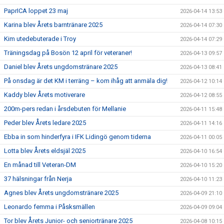
PaprICA loppet 23 maj
2026-04-14 13:53
Karina blev Årets barntränare 2025
2026-04-14 07:30
Kim utedebuterade i Troy
2026-04-14 07:29
Träningsdag på Bosön 12 april för veteraner!
2026-04-13 09:57
Daniel blev Årets ungdomstränare 2025
2026-04-13 08:41
På onsdag är det KM i terräng – kom ihåg att anmäla dig!
2026-04-12 10:14
Kaddy blev Årets motiverare
2026-04-12 08:55
200m-pers redan i årsdebuten för Mellanie
2026-04-11 15:48
Peder blev Årets ledare 2025
2026-04-11 14:16
Ebba in som hinderfyra i IFK Lidingö genom tiderna
2026-04-11 00:05
Lotta blev Årets eldsjäl 2025
2026-04-10 16:54
En månad till Veteran-DM
2026-04-10 15:20
37 hälsningar från Nerja
2026-04-10 11:23
Agnes blev Årets ungdomstränare 2025
2026-04-09 21:10
Leonardo femma i Påsksmällen
2026-04-09 09:04
Tor blev Årets Junior- och seniortränare 2025
2026-04-08 10:15