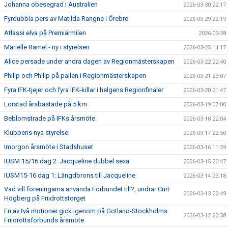
Johanna obesegrad i Australien
2026-03-30 22:17
Fyrdubbla pers av Matilda Rangne i Örebro
2026-03-29 22:19
Atlassi elva på Premiärmilen
2026-03-28
Marielle Ramel - ny i styrelsen
2026-03-25 14:17
Alice persade under andra dagen av Regionmästerskapen
2026-03-22 22:40
Philip och Philip på pallen i Regionmästerskapen
2026-03-21 23:07
Fyra IFK-tjejer och fyra IFK-killar i helgens Regionfinaler
2026-03-20 21:47
Lörstad årsbästade på 5 km
2026-03-19 07:00
Beblomstrade på IFKs årsmöte
2026-03-18 22:04
Klubbens nya styrelse!
2026-03-17 22:50
Imorgon årsmöte i Stadshuset
2026-03-16 11:59
IUSM 15/16 dag 2: Jacqueline dubbel sexa
2026-03-15 20:47
IUSM15-16 dag 1: Längdbrons till Jacqueline
2026-03-14 23:18
Vad vill föreningarna använda Förbundet till?, undrar Curt
2026-03-13 22:49
Högberg på Friidrottstorget
En av två motioner gick igenom på Gotland-Stockholms
2026-03-12 20:38
Friidrottsförbunds årsmöte