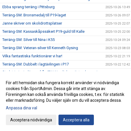
Ebba sprang terräng i Pittsburg
2025-10-26 13:49
Terräng-SM: Bronsmedalj till P19-laget
2025-10-26 09:07
Janne skriver om skolidrottsplatser
2025-10-25 22:07
Terräng-SM: Kassaskåpssäkert P19-guld till Kalle
2025-10-25 22:00
Terräng-SM: Silver till Nina i K55
2025-10-24 09:24
Terräng-SM: Veteran-silver till Kenneth Gysing
2025-10-23 08:03
Vilka fantastiska funktionärer vi har!
2025-10-22 21:19
Terräng-SM: Dubbelt i lagtävlingen i P17
2025-10-22 12:42
Stark trio juniorlöpare från IFK i Nordiska mästerskapen i
2025-10-22 08:33
terräng
För att hemsidan ska fungera korrekt använder vi nödvändiga
Terräng-SM: Samuels första USM-guld
2025-10-21 07:48
cookies från SportAdmin. Dessa går inte att stänga av.
Terräng-SM: Trippelseger i P16
2025-10-20 14:35
Föreningen kan också använda frivilliga cookies, t.ex. för statistik
eller marknadsföring. Du väljer själv om du vill acceptera dessa.
Terräng-SM: Överlägsen Sebbeseger i P17
2025-10-19 22:34
Anpassa dina val
Andreas Movin nära att kliva under tretimmarsgränsen i
2025-10-18 22:01
Chicago
Acceptera nödvändiga
Acceptera alla
Terräng-SM: Nära, nära senior-SM-guld för Kalle
2025-10-18 21:33
Bästa stafettiden på 2000-talet – och det med två IFKare i