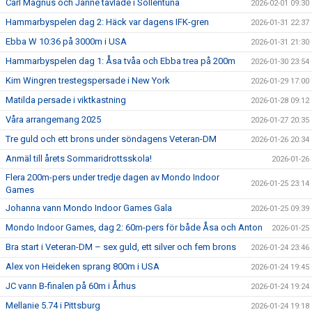
Carl Magnus och Janne tävlade i Sollentuna
2026-02-01 09:30
Hammarbyspelen dag 2: Häck var dagens IFK-gren
2026-01-31 22:37
Ebba W 10:36 på 3000m i USA
2026-01-31 21:30
Hammarbyspelen dag 1: Åsa tvåa och Ebba trea på 200m
2026-01-30 23:54
Kim Wingren trestegspersade i New York
2026-01-29 17:00
Matilda persade i viktkastning
2026-01-28 09:12
Våra arrangemang 2025
2026-01-27 20:35
Tre guld och ett brons under söndagens Veteran-DM
2026-01-26 20:34
Anmäl till årets Sommaridrottsskola!
2026-01-26
Flera 200m-pers under tredje dagen av Mondo Indoor
2026-01-25 23:14
Games
Johanna vann Mondo Indoor Games Gala
2026-01-25 09:39
Mondo Indoor Games, dag 2: 60m-pers för både Åsa och Anton
2026-01-25
Bra start i Veteran-DM – sex guld, ett silver och fem brons
2026-01-24 23:46
Alex von Heideken sprang 800m i USA
2026-01-24 19:45
JC vann B-finalen på 60m i Århus
2026-01-24 19:24
Mellanie 5.74 i Pittsburg
2026-01-24 19:18