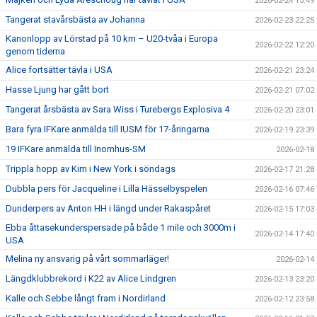
2026-02-24 13:49
Tangerat stavårsbästa av Johanna
2026-02-23 22:25
Kanonlopp av Lörstad på 10 km – U20-tvåa i Europa
2026-02-22 12:20
genom tiderna
Alice fortsätter tävla i USA
2026-02-21 23:24
Hasse Ljung har gått bort
2026-02-21 07:02
Tangerat årsbästa av Sara Wiss i Turebergs Explosiva 4
2026-02-20 23:01
Bara fyra IFKare anmälda till IUSM för 17-åringarna
2026-02-19 23:39
19 IFKare anmälda till Inomhus-SM
2026-02-18
Trippla hopp av Kim i New York i söndags
2026-02-17 21:28
Dubbla pers för Jacqueline i Lilla Hässelbyspelen
2026-02-16 07:46
Dunderpers av Anton HH i längd under Rakaspåret
2026-02-15 17:03
Ebba åttasekunderspersade på både 1 mile och 3000m i
2026-02-14 17:40
USA
Melina ny ansvarig på vårt sommarläger!
2026-02-14
Längdklubbrekord i K22 av Alice Lindgren
2026-02-13 23:20
Kalle och Sebbe långt fram i Nordirland
2026-02-12 23:58