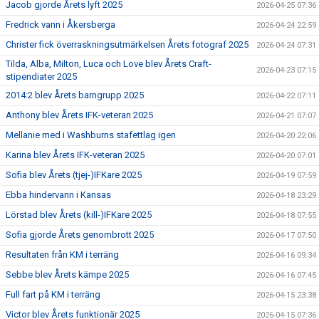
Jacob gjorde Årets lyft 2025
2026-04-25 07:36
Fredrick vann i Åkersberga
2026-04-24 22:59
Christer fick överraskningsutmärkelsen Årets fotograf 2025
2026-04-24 07:31
Tilda, Alba, Milton, Luca och Love blev Årets Craft-
2026-04-23 07:15
stipendiater 2025
2014:2 blev Årets barngrupp 2025
2026-04-22 07:11
Anthony blev Årets IFK-veteran 2025
2026-04-21 07:07
Mellanie med i Washburns stafettlag igen
2026-04-20 22:06
Karina blev Årets IFK-veteran 2025
2026-04-20 07:01
Sofia blev Årets (tjej-)IFKare 2025
2026-04-19 07:59
Ebba hindervann i Kansas
2026-04-18 23:29
Lörstad blev Årets (kill-)IFKare 2025
2026-04-18 07:55
Sofia gjorde Årets genombrott 2025
2026-04-17 07:50
Resultaten från KM i terräng
2026-04-16 09:34
Sebbe blev Årets kämpe 2025
2026-04-16 07:45
Full fart på KM i terräng
2026-04-15 23:38
Victor blev Årets funktionär 2025
2026-04-15 07:36