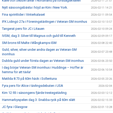
Kalle och Sebbe tävlar i Nordirland på torsdagskvällen
2026-02-11 21:57
Nytt säsoongsbästa i höjd av Kim i New York.
2026-02-11 14:21
Fina sprinttider i Vinterkalaset
2026-02-11 09:54
IFK Lidingö 27a i Föreningstävlingen i Veteran-SM inomhus
2026-02-10 13:57
Tangerat pers för JC i Litauen
2026-02-10 09:24
IVSM, dag 3: Silver till Magnus och guld till Kenneth
2026-02-09 09:17
SM-brons till Malte i Mångkamps-ISM
2026-02-08 22:40
Guld, silver, silver under andra dagen av Veteran-SM
2026-02-07 23:48
inomhus
Dubbla guld under första dagen av Veteran-SM inomhus
2026-02-06 23:50
I dag börjar Veteran-SM inomhus i Huddinge – Hoffer är
2026-02-06 10:54
hemma för att tävla!
Matilda 8.73 på 60m häck i Sollentuna
2026-02-05 23:26
Fyra pers för Alice i tävlingsdebuten i USA
2026-02-04
Kim 12.93 i säsongens fjärde trestegstävling
2026-02-03 12:12
Hammarbyspelen dag 3: Snabba ryck på 60m slätt
2026-02-02 15:33
JC fyra i Glasgow
2026-02-01 13:28