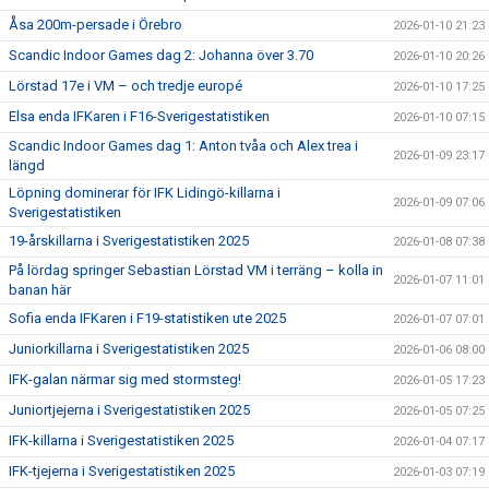
Åsa 200m-persade i Örebro
2026-01-10 21:23
Scandic Indoor Games dag 2: Johanna över 3.70
2026-01-10 20:26
Lörstad 17e i VM – och tredje europé
2026-01-10 17:25
Elsa enda IFKaren i F16-Sverigestatistiken
2026-01-10 07:15
Scandic Indoor Games dag 1: Anton tvåa och Alex trea i
2026-01-09 23:17
längd
Löpning dominerar för IFK Lidingö-killarna i
2026-01-09 07:06
Sverigestatistiken
19-årskillarna i Sverigestatistiken 2025
2026-01-08 07:38
På lördag springer Sebastian Lörstad VM i terräng – kolla in
2026-01-07 11:01
banan här
Sofia enda IFKaren i F19-statistiken ute 2025
2026-01-07 07:01
Juniorkillarna i Sverigestatistiken 2025
2026-01-06 08:00
IFK-galan närmar sig med stormsteg!
2026-01-05 17:23
Juniortjejerna i Sverigestatistiken 2025
2026-01-05 07:25
IFK-killarna i Sverigestatistiken 2025
2026-01-04 07:17
IFK-tjejerna i Sverigestatistiken 2025
2026-01-03 07:19