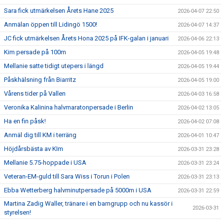
Sara fick utmärkelsen Årets Hane 2025
2026-04-07 22:50
Anmälan öppen till Lidingö 1500!
2026-04-07 14:37
JC fick utmärkelsen Årets Hona 2025 på IFK-galan i januari
2026-04-06 22:13
Kim persade på 100m
2026-04-05 19:48
Mellanie satte tidigt utepers i längd
2026-04-05 19:44
Påskhälsning från Biarritz
2026-04-05 19:00
Vårens tider på Vallen
2026-04-03 16:58
Veronika Kalinina halvmaratonpersade i Berlin
2026-04-02 13:05
Ha en fin påsk!
2026-04-02 07:08
Anmäl dig till KM i terräng
2026-04-01 10:47
Höjdårsbästa av KIm
2026-03-31 23:28
Mellanie 5.75-hoppade i USA
2026-03-31 23:24
Veteran-EM-guld till Sara Wiss i Torun i Polen
2026-03-31 23:13
Ebba Wetterberg halvminutpersade på 5000m i USA
2026-03-31 22:59
Martina Zadig Waller, tränare i en barngrupp och nu kassör i
2026-03-31
styrelsen!