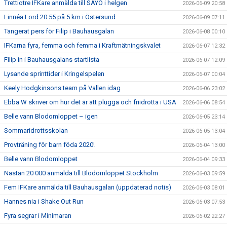
Trettiotre IFKare anmälda till SAYO i helgen
2026-06-09 20:58
Linnéa Lord 20:55 på 5 km i Östersund
2026-06-09 07:11
Tangerat pers för Filip i Bauhausgalan
2026-06-08 00:10
IFKarna fyra, femma och femma i Kraftmätningskvalet
2026-06-07 12:32
Filip in i Bauhausgalans startlista
2026-06-07 12:09
Lysande sprinttider i Kringelspelen
2026-06-07 00:04
Keely Hodgkinsons team på Vallen idag
2026-06-06 23:02
Ebba W skriver om hur det är att plugga och friidrotta i USA
2026-06-06 08:54
Belle vann Blodomloppet – igen
2026-06-05 23:14
Sommaridrottsskolan
2026-06-05 13:04
Provträning för barn föda 2020!
2026-06-04 13:00
Belle vann Blodomloppet
2026-06-04 09:33
Nästan 20 000 anmälda till Blodomloppet Stockholm
2026-06-03 09:59
Fem IFKare anmälda till Bauhausgalan (uppdaterad notis)
2026-06-03 08:01
Hannes nia i Shake Out Run
2026-06-03 07:53
Fyra segrar i Minimaran
2026-06-02 22:27