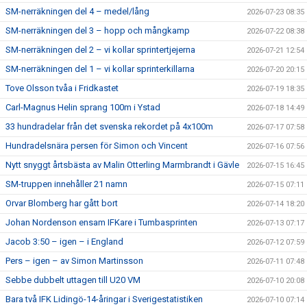
SM-nerräkningen del 4 – medel/lång
2026-07-23 08:35
SM-nerräkningen del 3 – hopp och mångkamp
2026-07-22 08:38
SM-nerräkningen del 2 – vi kollar sprintertjejerna
2026-07-21 12:54
SM-nerräkningen del 1 – vi kollar sprinterkillarna
2026-07-20 20:15
Tove Olsson tvåa i Fridkastet
2026-07-19 18:35
Carl-Magnus Helin sprang 100m i Ystad
2026-07-18 14:49
33 hundradelar från det svenska rekordet på 4x100m
2026-07-17 07:58
Hundradelsnära persen för Simon och Vincent
2026-07-16 07:56
Nytt snyggt årtsbästa av Malin Otterling Marmbrandt i Gävle
2026-07-15 16:45
SM-truppen innehåller 21 namn
2026-07-15 07:11
Orvar Blomberg har gått bort
2026-07-14 18:20
Johan Nordenson ensam IFKare i Tumbasprinten
2026-07-13 07:17
Jacob 3:50 – igen – i England
2026-07-12 07:59
Pers – igen – av Simon Martinsson
2026-07-11 07:48
Sebbe dubbelt uttagen till U20 VM
2026-07-10 20:08
Bara två IFK Lidingö-14-åringar i Sverigestatistiken
2026-07-10 07:14