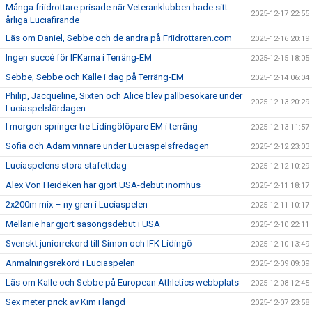
Många friidrottare prisade när Veteranklubben hade sitt
2025-12-17 22:55
årliga Luciafirande
Läs om Daniel, Sebbe och de andra på Friidrottaren.com
2025-12-16 20:19
Ingen succé för IFKarna i Terräng-EM
2025-12-15 18:05
Sebbe, Sebbe och Kalle i dag på Terräng-EM
2025-12-14 06:04
Philip, Jacqueline, Sixten och Alice blev pallbesökare under
2025-12-13 20:29
Luciaspelslördagen
I morgon springer tre Lidingölöpare EM i terräng
2025-12-13 11:57
Sofia och Adam vinnare under Luciaspelsfredagen
2025-12-12 23:03
Luciaspelens stora stafettdag
2025-12-12 10:29
Alex Von Heideken har gjort USA-debut inomhus
2025-12-11 18:17
2x200m mix – ny gren i Luciaspelen
2025-12-11 10:17
Mellanie har gjort säsongsdebut i USA
2025-12-10 22:11
Svenskt juniorrekord till Simon och IFK Lidingö
2025-12-10 13:49
Anmälningsrekord i Luciaspelen
2025-12-09 09:09
Läs om Kalle och Sebbe på European Athletics webbplats
2025-12-08 12:45
Sex meter prick av Kim i längd
2025-12-07 23:58