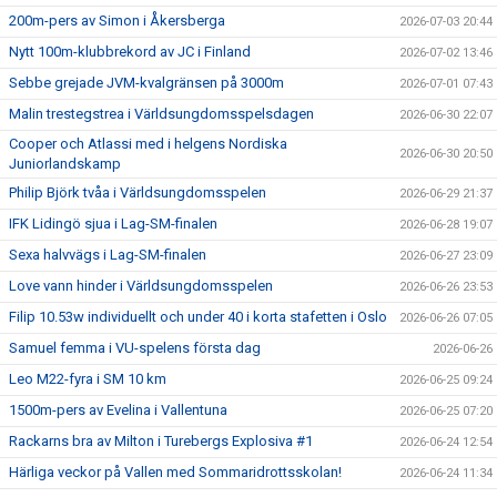
200m-pers av Simon i Åkersberga
2026-07-03 20:44
Nytt 100m-klubbrekord av JC i Finland
2026-07-02 13:46
Sebbe grejade JVM-kvalgränsen på 3000m
2026-07-01 07:43
Malin trestegstrea i Världsungdomsspelsdagen
2026-06-30 22:07
Cooper och Atlassi med i helgens Nordiska
2026-06-30 20:50
Juniorlandskamp
Philip Björk tvåa i Världsungdomsspelen
2026-06-29 21:37
IFK Lidingö sjua i Lag-SM-finalen
2026-06-28 19:07
Sexa halvvägs i Lag-SM-finalen
2026-06-27 23:09
Love vann hinder i Världsungdomsspelen
2026-06-26 23:53
Filip 10.53w individuellt och under 40 i korta stafetten i Oslo
2026-06-26 07:05
Samuel femma i VU-spelens första dag
2026-06-26
Leo M22-fyra i SM 10 km
2026-06-25 09:24
1500m-pers av Evelina i Vallentuna
2026-06-25 07:20
Rackarns bra av Milton i Turebergs Explosiva #1
2026-06-24 12:54
Härliga veckor på Vallen med Sommaridrottsskolan!
2026-06-24 11:34