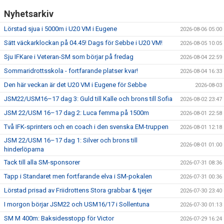
Nyhetsarkiv
Lörstad sjua i 5000m i U20 VM i Eugene
2026-08-06 05:00
Sätt väckarklockan på 04.45! Dags för Sebbe i U20 VM!
2026-08-05 10:05
Sju IFKare i Veteran-SM som börjar på fredag
2026-08-04 22:59
Sommaridrottsskola - fortfarande platser kvar!
2026-08-04 16:33
Den här veckan är det U20 VM i Eugene för Sebbe
2026-08-03
JSM22/USM16–17 dag 3: Guld till Kalle och brons till Sofia
2026-08-02 23:47
JSM 22/USM 16–17 dag 2: Luca femma på 1500m
2026-08-01 22:58
Två IFK-sprinters och en coach i den svenska EM-truppen
2026-08-01 12:18
JSM 22/USM 16–17 dag 1: Silver och brons till
2026-08-01 01:00
hinderlöparna
Tack till alla SM-sponsorer
2026-07-31 08:36
Tapp i Standaret men fortfarande elva i SM-pokalen
2026-07-31 00:36
Lörstad prisad av Friidrottens Stora grabbar & tjejer
2026-07-30 23:40
I morgon börjar JSM22 och USM16/17 i Sollentuna
2026-07-30 01:13
SM M 400m: Baksidesstopp för Victor
2026-07-29 16:24