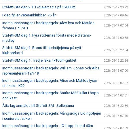
Stafett-SM dag 2: F17-tjejerna tia på 3x800m
2026-05-17 20:22
I dag fyller Veteranklubben 75 år
2026-05-17 09:46
Inomhussäsongen i backspegeln: Alex fyra och Matilda
2026-05-17 07:04
femma i P17/F1
Stafett-SM dag 1: Fyra i tidernas första medeldistans-
2026-05-17 00:38
medley
Stafett-SM dag 1: Brons till sprinttjejerna på nytt
2026-05-16 22:54
klubbrekord
Stafett-SM dag 1: Tredje raka 4x100m-guldet
2026-05-16 22:34
Inomhussäsongen i backspegeln: William, Jonas och Alba
2026-05-16 07:00
representerar P19/F19
Inomhussäsongen i backspegeln: Alice och Matilda lyser
2026-05-15 07:57
starkast i K22
Inomhussäsongen i backspegeln: Starka M22-killar i hopp
2026-05-14 07:51
och kast
Åtta lag anmälda till Stafett-SM i Sollentuna
2026-05-13 22:39
Inomhussäsongen i backspegeln: Mångsidiga Lidingötjejer
2026-05-13 07:46
i seniorstatistiken
Inomhussäsongen i backspegeln: JC i topp bland 60m-
2026-05-12 07:39