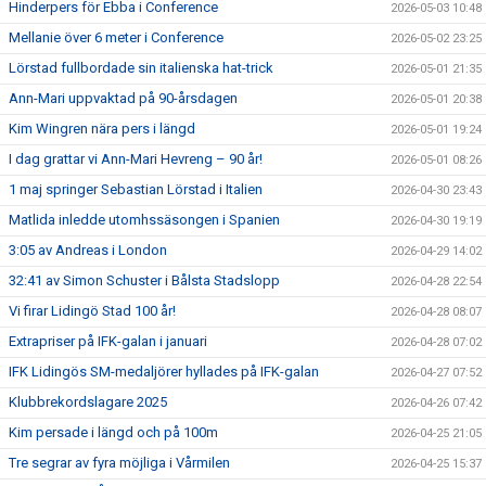
Hinderpers för Ebba i Conference
2026-05-03 10:48
Mellanie över 6 meter i Conference
2026-05-02 23:25
Lörstad fullbordade sin italienska hat-trick
2026-05-01 21:35
Ann-Mari uppvaktad på 90-årsdagen
2026-05-01 20:38
Kim Wingren nära pers i längd
2026-05-01 19:24
I dag grattar vi Ann-Mari Hevreng – 90 år!
2026-05-01 08:26
1 maj springer Sebastian Lörstad i Italien
2026-04-30 23:43
Matlida inledde utomhssäsongen i Spanien
2026-04-30 19:19
3:05 av Andreas i London
2026-04-29 14:02
32:41 av Simon Schuster i Bålsta Stadslopp
2026-04-28 22:54
Vi firar Lidingö Stad 100 år!
2026-04-28 08:07
Extrapriser på IFK-galan i januari
2026-04-28 07:02
IFK Lidingös SM-medaljörer hyllades på IFK-galan
2026-04-27 07:52
Klubbrekordslagare 2025
2026-04-26 07:42
Kim persade i längd och på 100m
2026-04-25 21:05
Tre segrar av fyra möjliga i Vårmilen
2026-04-25 15:37