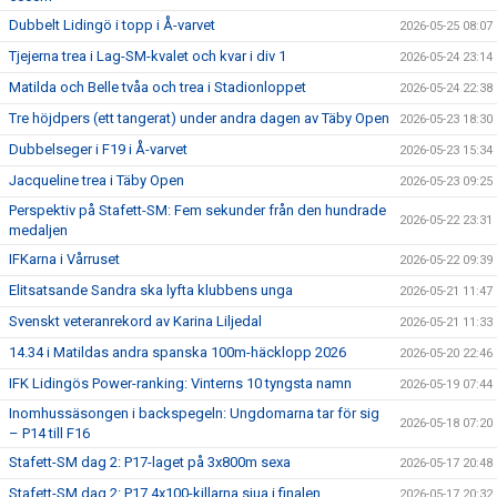
Dubbelt Lidingö i topp i Å-varvet
2026-05-25 08:07
Tjejerna trea i Lag-SM-kvalet och kvar i div 1
2026-05-24 23:14
Matilda och Belle tvåa och trea i Stadionloppet
2026-05-24 22:38
Tre höjdpers (ett tangerat) under andra dagen av Täby Open
2026-05-23 18:30
Dubbelseger i F19 i Å-varvet
2026-05-23 15:34
Jacqueline trea i Täby Open
2026-05-23 09:25
Perspektiv på Stafett-SM: Fem sekunder från den hundrade
2026-05-22 23:31
medaljen
IFKarna i Vårruset
2026-05-22 09:39
Elitsatsande Sandra ska lyfta klubbens unga
2026-05-21 11:47
Svenskt veteranrekord av Karina Liljedal
2026-05-21 11:33
14.34 i Matildas andra spanska 100m-häcklopp 2026
2026-05-20 22:46
IFK Lidingös Power-ranking: Vinterns 10 tyngsta namn
2026-05-19 07:44
Inomhussäsongen i backspegeln: Ungdomarna tar för sig
2026-05-18 07:20
– P14 till F16
Stafett-SM dag 2: P17-laget på 3x800m sexa
2026-05-17 20:48
Stafett-SM dag 2: P17 4x100-killarna sjua i finalen
2026-05-17 20:32