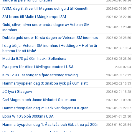
Tangerat pers för JC i Litauen
2026-02-10 09:24
IVSM, dag 3: Silver till Magnus och guld till Kenneth
2026-02-09 09:17
SM-brons till Malte i Mångkamps-ISM
2026-02-08 22:40
Guld, silver, silver under andra dagen av Veteran-SM
2026-02-07 23:48
inomhus
Dubbla guld under första dagen av Veteran-SM inomhus
2026-02-06 23:50
I dag börjar Veteran-SM inomhus i Huddinge – Hoffer är
2026-02-06 10:54
hemma för att tävla!
Matilda 8.73 på 60m häck i Sollentuna
2026-02-05 23:26
Fyra pers för Alice i tävlingsdebuten i USA
2026-02-04
Kim 12.93 i säsongens fjärde trestegstävling
2026-02-03 12:12
Hammarbyspelen dag 3: Snabba ryck på 60m slätt
2026-02-02 15:33
JC fyra i Glasgow
2026-02-01 13:28
Carl Magnus och Janne tävlade i Sollentuna
2026-02-01 09:30
Hammarbyspelen dag 2: Häck var dagens IFK-gren
2026-01-31 22:37
Ebba W 10:36 på 3000m i USA
2026-01-31 21:30
Hammarbyspelen dag 1: Åsa tvåa och Ebba trea på 200m
2026-01-30 23:54