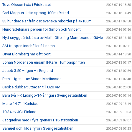
Tove Olsson tvåa i Fridkastet
2026-07-19 18:35
Carl-Magnus Helin sprang 100m i Ystad
2026-07-18 14:49
33 hundradelar från det svenska rekordet på 4x100m
2026-07-17 07:58
Hundradelsnära persen för Simon och Vincent
2026-07-16 07:56
Nytt snyggt årtsbästa av Malin Otterling Marmbrandt i Gävle
2026-07-15 16:45
SM-truppen innehåller 21 namn
2026-07-15 07:11
Orvar Blomberg har gått bort
2026-07-14 18:20
Johan Nordenson ensam IFKare i Tumbasprinten
2026-07-13 07:17
Jacob 3:50 – igen – i England
2026-07-12 07:59
Pers – igen – av Simon Martinsson
2026-07-11 07:48
Sebbe dubbelt uttagen till U20 VM
2026-07-10 20:08
Bara två IFK Lidingö-14-åringar i Sverigestatistiken
2026-07-10 07:14
Malte 14.71 i Karlstad
2026-07-09 13:19
10.34 av JC i Finland
2026-07-09 13:03
Jacqueline med i fyra grenar i F15-statistiken
2026-07-09 07:07
Samuel och Tilda fyror i Sverigestatistiken
2026-07-08 07:23