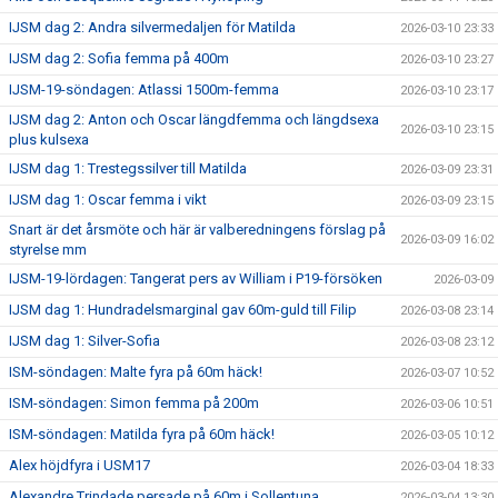
IJSM dag 2: Andra silvermedaljen för Matilda
2026-03-10 23:33
IJSM dag 2: Sofia femma på 400m
2026-03-10 23:27
IJSM-19-söndagen: Atlassi 1500m-femma
2026-03-10 23:17
IJSM dag 2: Anton och Oscar längdfemma och längdsexa
2026-03-10 23:15
plus kulsexa
IJSM dag 1: Trestegssilver till Matilda
2026-03-09 23:31
IJSM dag 1: Oscar femma i vikt
2026-03-09 23:15
Snart är det årsmöte och här är valberedningens förslag på
2026-03-09 16:02
styrelse mm
IJSM-19-lördagen: Tangerat pers av William i P19-försöken
2026-03-09
IJSM dag 1: Hundradelsmarginal gav 60m-guld till Filip
2026-03-08 23:14
IJSM dag 1: Silver-Sofia
2026-03-08 23:12
ISM-söndagen: Malte fyra på 60m häck!
2026-03-07 10:52
ISM-söndagen: Simon femma på 200m
2026-03-06 10:51
ISM-söndagen: Matilda fyra på 60m häck!
2026-03-05 10:12
Alex höjdfyra i USM17
2026-03-04 18:33
Alexandre Trindade persade på 60m i Sollentuna
2026-03-04 13:30