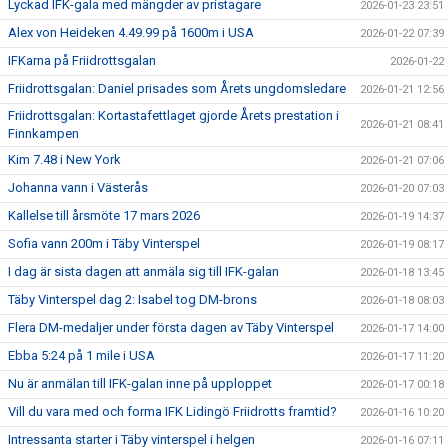
Lyckad IFK-gala med mängder av pristagare
2026-01-23 23:51
Alex von Heideken 4.49.99 på 1600m i USA
2026-01-22 07:39
IFKarna på Friidrottsgalan
2026-01-22
Friidrottsgalan: Daniel prisades som Årets ungdomsledare
2026-01-21 12:56
Friidrottsgalan: Kortastafettlaget gjorde Årets prestation i
2026-01-21 08:41
Finnkampen
Kim 7.48 i New York
2026-01-21 07:06
Johanna vann i Västerås
2026-01-20 07:03
Kallelse till årsmöte 17 mars 2026
2026-01-19 14:37
Sofia vann 200m i Täby Vinterspel
2026-01-19 08:17
I dag är sista dagen att anmäla sig till IFK-galan
2026-01-18 13:45
Täby Vinterspel dag 2: Isabel tog DM-brons
2026-01-18 08:03
Flera DM-medaljer under första dagen av Täby Vinterspel
2026-01-17 14:00
Ebba 5:24 på 1 mile i USA
2026-01-17 11:20
Nu är anmälan till IFK-galan inne på upploppet
2026-01-17 00:18
Vill du vara med och forma IFK Lidingö Friidrotts framtid?
2026-01-16 10:20
Intressanta starter i Täby vinterspel i helgen
2026-01-16 07:11