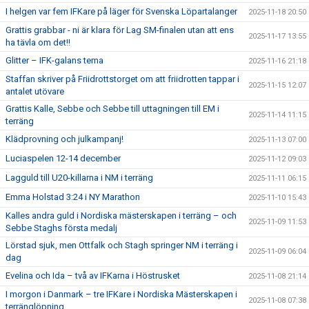
I helgen var fem IFKare på läger för Svenska Löpartalanger
2025-11-18 20:50
Grattis grabbar - ni är klara för Lag SM-finalen utan att ens
2025-11-17 13:55
ha tävla om det!!
Glitter – IFK-galans tema
2025-11-16 21:18
Staffan skriver på Friidrottstorget om att friidrotten tappar i
2025-11-15 12:07
antalet utövare
Grattis Kalle, Sebbe och Sebbe till uttagningen till EM i
2025-11-14 11:15
terräng
Klädprovning och julkampanj!
2025-11-13 07:00
Luciaspelen 12-14 december
2025-11-12 09:03
Lagguld till U20-killarna i NM i terräng
2025-11-11 06:15
Emma Holstad 3:24 i NY Marathon
2025-11-10 15:43
Kalles andra guld i Nordiska mästerskapen i terräng – och
2025-11-09 11:53
Sebbe Staghs första medalj
Lörstad sjuk, men Ottfalk och Stagh springer NM i terräng i
2025-11-09 06:04
dag
Evelina och Ida – två av IFKarna i Höstrusket
2025-11-08 21:14
I morgon i Danmark – tre IFKare i Nordiska Mästerskapen i
2025-11-08 07:38
terränglöpning