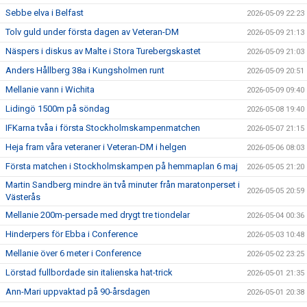
Sebbe elva i Belfast
2026-05-09 22:23
Tolv guld under första dagen av Veteran-DM
2026-05-09 21:13
Näspers i diskus av Malte i Stora Turebergskastet
2026-05-09 21:03
Anders Hållberg 38a i Kungsholmen runt
2026-05-09 20:51
Mellanie vann i Wichita
2026-05-09 09:40
Lidingö 1500m på söndag
2026-05-08 19:40
IFKarna tvåa i första Stockholmskampenmatchen
2026-05-07 21:15
Heja fram våra veteraner i Veteran-DM i helgen
2026-05-06 08:03
Första matchen i Stockholmskampen på hemmaplan 6 maj
2026-05-05 21:20
Martin Sandberg mindre än två minuter från maratonperset i
2026-05-05 20:59
Västerås
Mellanie 200m-persade med drygt tre tiondelar
2026-05-04 00:36
Hinderpers för Ebba i Conference
2026-05-03 10:48
Mellanie över 6 meter i Conference
2026-05-02 23:25
Lörstad fullbordade sin italienska hat-trick
2026-05-01 21:35
Ann-Mari uppvaktad på 90-årsdagen
2026-05-01 20:38