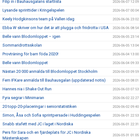
Filip in i Bauhausgalans startlista
2026-06-07 12:09
Lysande sprinttider i Kringelspelen
2026-06-07 00:04
Keely Hodgkinsons team på Vallen idag
2026-06-06 23:02
Ebba W skriver om hur det är att plugga och friidrotta i USA
2026-06-06 08:54
Belle vann Blodomloppet – igen
2026-06-05 23:14
Sommaridrottsskolan
2026-06-05 13:04
Provträning för barn föda 2020!
2026-06-04 13:00
Belle vann Blodomloppet
2026-06-04 09:33
Nästan 20 000 anmälda till Blodomloppet Stockholm
2026-06-03 09:59
Fem IFKare anmälda till Bauhausgalan (uppdaterad notis)
2026-06-03 08:01
Hannes nia i Shake Out Run
2026-06-03 07:53
Fyra segrar i Minimaran
2026-06-02 22:27
20 topp-20-placeringar i seniorstatistiken
2026-06-02 09:40
Simon, Åsa och Sofia sprintpersade i Huddingespelen
2026-06-01 22:53
Snabb stafett med JC i laget i Nordiska
2026-06-01 22:31
Pers för Sara och en fjärdeplats för JC i Nordiska
2026-05-31 01:05
Mästerskapen