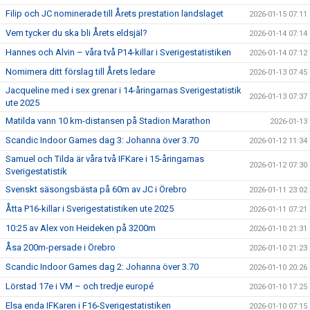
Filip och JC nominerade till Årets prestation landslaget
2026-01-15 07:11
Vem tycker du ska bli Årets eldsjäl?
2026-01-14 07:14
Hannes och Alvin – våra två P14-killar i Sverigestatistiken
2026-01-14 07:12
Nomimera ditt förslag till Årets ledare
2026-01-13 07:45
Jacqueline med i sex grenar i 14-åringarnas Sverigestatistik
2026-01-13 07:37
ute 2025
Matilda vann 10 km-distansen på Stadion Marathon
2026-01-13
Scandic Indoor Games dag 3: Johanna över 3.70
2026-01-12 11:34
Samuel och Tilda är våra två IFKare i 15-åringarnas
2026-01-12 07:30
Sverigestatistik
Svenskt säsongsbästa på 60m av JC i Örebro
2026-01-11 23:02
Åtta P16-killar i Sverigestatistiken ute 2025
2026-01-11 07:21
10:25 av Alex von Heideken på 3200m
2026-01-10 21:31
Åsa 200m-persade i Örebro
2026-01-10 21:23
Scandic Indoor Games dag 2: Johanna över 3.70
2026-01-10 20:26
Lörstad 17e i VM – och tredje europé
2026-01-10 17:25
Elsa enda IFKaren i F16-Sverigestatistiken
2026-01-10 07:15