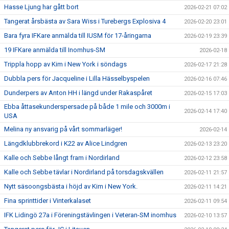
Hasse Ljung har gått bort
2026-02-21 07:02
Tangerat årsbästa av Sara Wiss i Turebergs Explosiva 4
2026-02-20 23:01
Bara fyra IFKare anmälda till IUSM för 17-åringarna
2026-02-19 23:39
19 IFKare anmälda till Inomhus-SM
2026-02-18
Trippla hopp av Kim i New York i söndags
2026-02-17 21:28
Dubbla pers för Jacqueline i Lilla Hässelbyspelen
2026-02-16 07:46
Dunderpers av Anton HH i längd under Rakaspåret
2026-02-15 17:03
Ebba åttasekunderspersade på både 1 mile och 3000m i
2026-02-14 17:40
USA
Melina ny ansvarig på vårt sommarläger!
2026-02-14
Längdklubbrekord i K22 av Alice Lindgren
2026-02-13 23:20
Kalle och Sebbe långt fram i Nordirland
2026-02-12 23:58
Kalle och Sebbe tävlar i Nordirland på torsdagskvällen
2026-02-11 21:57
Nytt säsoongsbästa i höjd av Kim i New York.
2026-02-11 14:21
Fina sprinttider i Vinterkalaset
2026-02-11 09:54
IFK Lidingö 27a i Föreningstävlingen i Veteran-SM inomhus
2026-02-10 13:57