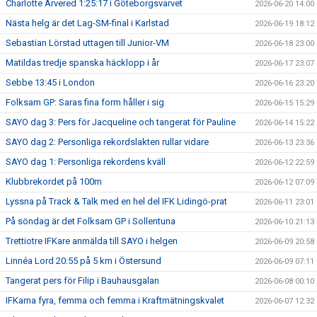
Charlotte Arvered 1:25:17 i Göteborgsvarvet
2026-06-20 14:00
Nästa helg är det Lag-SM-final i Karlstad
2026-06-19 18:12
Sebastian Lörstad uttagen till Junior-VM
2026-06-18 23:00
Matildas tredje spanska häcklopp i år
2026-06-17 23:07
Sebbe 13:45 i London
2026-06-16 23:20
Folksam GP: Saras fina form håller i sig
2026-06-15 15:29
SAYO dag 3: Pers för Jacqueline och tangerat för Pauline
2026-06-14 15:22
SAYO dag 2: Personliga rekordslakten rullar vidare
2026-06-13 23:36
SAYO dag 1: Personliga rekordens kväll
2026-06-12 22:59
Klubbrekordet på 100m
2026-06-12 07:09
Lyssna på Track & Talk med en hel del IFK Lidingö-prat
2026-06-11 23:01
På söndag är det Folksam GP i Sollentuna
2026-06-10 21:13
Trettiotre IFKare anmälda till SAYO i helgen
2026-06-09 20:58
Linnéa Lord 20:55 på 5 km i Östersund
2026-06-09 07:11
Tangerat pers för Filip i Bauhausgalan
2026-06-08 00:10
IFKarna fyra, femma och femma i Kraftmätningskvalet
2026-06-07 12:32