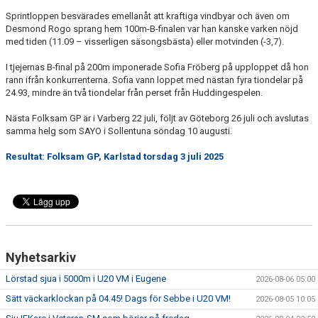
Sprintloppen besvärades emellanåt att kraftiga vindbyar och även om
Desmond Rogo sprang hem 100m-B-finalen var han kanske varken nöjd
med tiden (11.09 – visserligen säsongsbästa) eller motvinden (-3,7).
I tjejernas B-final på 200m imponerade Sofia Fröberg på upploppet då hon
rann ifrån konkurrenterna. Sofia vann loppet med nästan fyra tiondelar på
24.93, mindre än två tiondelar från perset från Huddingespelen.
Nästa Folksam GP är i Varberg 22 juli, följt av Göteborg 26 juli och avslutas
samma helg som SAYO i Sollentuna söndag 10 augusti.
Resultat: Folksam GP, Karlstad torsdag 3 juli 2025
Nyhetsarkiv
Lörstad sjua i 5000m i U20 VM i Eugene
2026-08-06 05:00
Sätt väckarklockan på 04.45! Dags för Sebbe i U20 VM!
2026-08-05 10:05