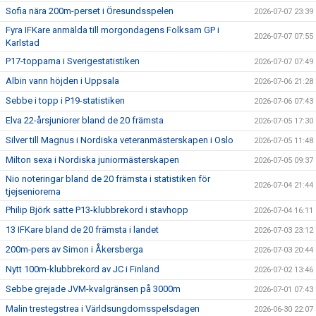
Sofia nära 200m-perset i Öresundsspelen
2026-07-07 23:39
Fyra IFKare anmälda till morgondagens Folksam GP i
2026-07-07 07:55
Karlstad
P17-topparna i Sverigestatistiken
2026-07-07 07:49
Albin vann höjden i Uppsala
2026-07-06 21:28
Sebbe i topp i P19-statistiken
2026-07-06 07:43
Elva 22-årsjuniorer bland de 20 främsta
2026-07-05 17:30
Silver till Magnus i Nordiska veteranmästerskapen i Oslo
2026-07-05 11:48
Milton sexa i Nordiska juniormästerskapen
2026-07-05 09:37
Nio noteringar bland de 20 främsta i statistiken för
2026-07-04 21:44
tjejseniorerna
Philip Björk satte P13-klubbrekord i stavhopp
2026-07-04 16:11
13 IFKare bland de 20 främsta i landet
2026-07-03 23:12
200m-pers av Simon i Åkersberga
2026-07-03 20:44
Nytt 100m-klubbrekord av JC i Finland
2026-07-02 13:46
Sebbe grejade JVM-kvalgränsen på 3000m
2026-07-01 07:43
Malin trestegstrea i Världsungdomsspelsdagen
2026-06-30 22:07