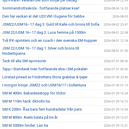
Sju IFKare i Veteran-SM som börjar på fredag
2026-08-04 22:59
Sommaridrottsskola - fortfarande platser kvar!
2026-08-04 16:33
Den här veckan är det U20 VM i Eugene för Sebbe
2026-08-03
JSM22/USM16–17 dag 3: Guld till Kalle och brons till Sofia
2026-08-02 23:47
JSM 22/USM 16–17 dag 2: Luca femma på 1500m
2026-08-01 22:58
Två IFK-sprinters och en coach i den svenska EM-truppen
2026-08-01 12:18
JSM 22/USM 16–17 dag 1: Silver och brons till
2026-08-01 01:00
hinderlöparna
Tack till alla SM-sponsorer
2026-07-31 08:36
Tapp i Standaret men fortfarande elva i SM-pokalen
2026-07-31 00:36
Lörstad prisad av Friidrottens Stora grabbar & tjejer
2026-07-30 23:40
I morgon börjar JSM22 och USM16/17 i Sollentuna
2026-07-30 01:13
SM M 400m: Baksidesstopp för Victor
2026-07-29 16:24
SM M 110m häck: Ekholm tia
2026-07-29 16:15
SM K 200m: Åsa bara fem hundradelar från pers
2026-07-29 16:04
SM M 800m: Axels bästa på tre år
2026-07-29 15:57
SM M 3000m hinder: Leo tia
2026-07-29 15:21