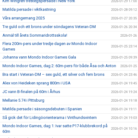
Kim Wingren trestegspersade i New York
2026-01-29 17:00
Matilda persade i viktkastning
2026-01-28 09:12
Våra arrangemang 2025
2026-01-27 20:35
Tre guld och ett brons under söndagens Veteran-DM
2026-01-26 20:34
Anmäl till årets Sommaridrottsskola!
2026-01-26
Flera 200m-pers under tredje dagen av Mondo Indoor
2026-01-25 23:14
Games
Johanna vann Mondo Indoor Games Gala
2026-01-25 09:39
Mondo Indoor Games, dag 2: 60m-pers för både Åsa och Anton
2026-01-25
Bra start i Veteran-DM – sex guld, ett silver och fem brons
2026-01-24 23:46
Alex von Heideken sprang 800m i USA
2026-01-24 19:45
JC vann B-finalen på 60m i Århus
2026-01-24 19:24
Mellanie 5.74 i Pittsburg
2026-01-24 19:18
Matilda persade i säsongsdebuten i Spanien
2026-01-24 19:11
Så gick det för Lidingöorienterarna i Vinthundsvintern
2026-01-24 19:03
Mondo Indoor Games, dag 1: Ivar satte P17-klubbrekord på
2026-01-24 10:16
60m