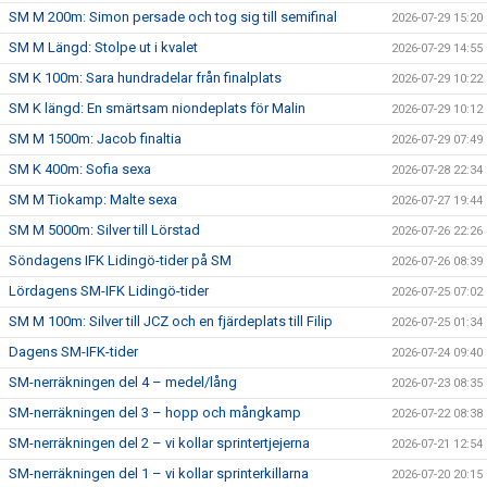
SM M 200m: Simon persade och tog sig till semifinal
2026-07-29 15:20
SM M Längd: Stolpe ut i kvalet
2026-07-29 14:55
SM K 100m: Sara hundradelar från finalplats
2026-07-29 10:22
SM K längd: En smärtsam niondeplats för Malin
2026-07-29 10:12
SM M 1500m: Jacob finaltia
2026-07-29 07:49
SM K 400m: Sofia sexa
2026-07-28 22:34
SM M Tiokamp: Malte sexa
2026-07-27 19:44
SM M 5000m: Silver till Lörstad
2026-07-26 22:26
Söndagens IFK Lidingö-tider på SM
2026-07-26 08:39
Lördagens SM-IFK Lidingö-tider
2026-07-25 07:02
SM M 100m: Silver till JCZ och en fjärdeplats till Filip
2026-07-25 01:34
Dagens SM-IFK-tider
2026-07-24 09:40
SM-nerräkningen del 4 – medel/lång
2026-07-23 08:35
SM-nerräkningen del 3 – hopp och mångkamp
2026-07-22 08:38
SM-nerräkningen del 2 – vi kollar sprintertjejerna
2026-07-21 12:54
SM-nerräkningen del 1 – vi kollar sprinterkillarna
2026-07-20 20:15