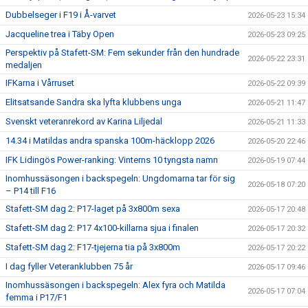
Dubbelseger i F19 i Å-varvet
2026-05-23 15:34
Jacqueline trea i Täby Open
2026-05-23 09:25
Perspektiv på Stafett-SM: Fem sekunder från den hundrade
2026-05-22 23:31
medaljen
IFKarna i Vårruset
2026-05-22 09:39
Elitsatsande Sandra ska lyfta klubbens unga
2026-05-21 11:47
Svenskt veteranrekord av Karina Liljedal
2026-05-21 11:33
14.34 i Matildas andra spanska 100m-häcklopp 2026
2026-05-20 22:46
IFK Lidingös Power-ranking: Vinterns 10 tyngsta namn
2026-05-19 07:44
Inomhussäsongen i backspegeln: Ungdomarna tar för sig
2026-05-18 07:20
– P14 till F16
Stafett-SM dag 2: P17-laget på 3x800m sexa
2026-05-17 20:48
Stafett-SM dag 2: P17 4x100-killarna sjua i finalen
2026-05-17 20:32
Stafett-SM dag 2: F17-tjejerna tia på 3x800m
2026-05-17 20:22
I dag fyller Veteranklubben 75 år
2026-05-17 09:46
Inomhussäsongen i backspegeln: Alex fyra och Matilda
2026-05-17 07:04
femma i P17/F1