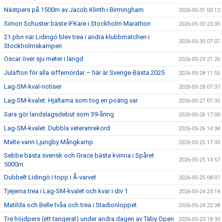
Nästpers på 1500m av Jacob Klinth i Birmingham
2026-05-31 00:12
Simon Schuster bäste IFKare i Stockholm Marathon
2026-05-30 23:05
21 pbn när Lidingö blev trea i andra klubbmatchen i
2026-05-30 07:07
Stockholmskampen
Oscar över sju meter i längd
2026-05-29 21:26
Julafton för alla siffernördar – här är Sverige-Bästa 2025
2026-05-28 11:55
Lag-SM-kval-notiser
2026-05-28 07:37
Lag-SM-kvalet: Hjältarna som tog en poäng var
2026-05-27 07:35
Sara gör landslagsdebut som 39-åring
2026-05-26 17:00
Lag-SM-kvalet: Dubbla veteranrekord
2026-05-26 14:34
Malte vann Ljungby Mångkamp
2026-05-25 17:35
Sebbe bästa svensk och Grace bästa kvinna i Spåret
2026-05-25 14:57
5000m
Dubbelt Lidingö i topp i Å-varvet
2026-05-25 08:07
Tjejerna trea i Lag-SM-kvalet och kvar i div 1
2026-05-24 23:14
Matilda och Belle tvåa och trea i Stadionloppet
2026-05-24 22:38
Tre höjdpers (ett tangerat) under andra dagen av Täby Open
2026-05-23 18:30