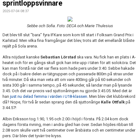
sprintloppsvinnare
2025-07-04 08:37
Sebbe och Sofia. Foto: DECA och Marie Thulesius
Det blev till slut ”bara” fyra IFKare som kom till start i Folksam Grand Prix i
Karlstad. Men vilka fina framgångar det blev, trots att det emellanåt blåste
rejält på Sola arena.
Allra nöjdast kanske
Sebastian Lörstad
ska vara. Nu fick han en plats i A-
heatet och för en gångs skull gick han inte upp i täten för att soloköra. Det
kan man förstå när det var flera som hade pers under 3:40. Sebbe hakade
dock på i bakre delen av tätgruppen och passerade 800m på strax under
två minuter. Då ska man veta att om vare 400ing går på 60 sekunder och
sista 300 går i samma tempo, på 45 sekunder, så landar man på lysande
3:45. Och det var precis vad sjuttonåringen nu gjorde 3:45.05. Med det är
han
just nu delad femma i värden i U18-klassen.
Men blev det klubbrekord
då? Nope, för två år sedan sprang den då sjuttonårige
Kalle Ottfalk
på
3:44.57!
Albin Eriksson tog 1.90, 1.95 och 2.00 i höjd i första. På 2.04 kom dock
dagens första rivning, men i andra gled han över. Sedan höjdes ribban till
2.08 som skulle varit två centimeter över årsbästa och en centimeter under
pers. Där blev det tyvärr tre kryss.