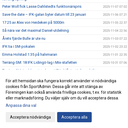
Peter Woll fick Lasse Dahlstedts funktionärspris
2025-11-07 07:02
Save the date – IFK-galan byter datum till 23 januari
2025-11-06 07:21
17:25 av Alex von Heideken på 5000m
2025-11-05 22:37
Så nära var det maximal Daniel-utdelning
2025-11-04 22:56
Årets fjärde Bulle är ute nu
2025-11-03 07:22
IFK tia i SM-pokalen
2025-11-02 23:22
Emma Holstad 1:35 på halvmaran
2025-11-01 22:35
Terräng-SM: 18 IFK Lidingö-lag i Mix-stafetten
2025-10-31 07:06
Terräng-SM: Luddes sista lopp i IFKs blåvita tävlingsdräkt
2025-10-30 07:01
Terräng-SM: Tilda sjua i F15
2025-10-29 07:00
För att hemsidan ska fungera korrekt använder vi nödvändiga
Terräng-SM: Veteranerna femma i lag
cookies från SportAdmin. Dessa går inte att stänga av.
2025-10-28 23:29
Föreningen kan också använda frivilliga cookies, t.ex. för statistik
IFK Centralorganisations styrelse på besök i Helsingfors
2025-10-27 07:57
eller marknadsföring. Du väljer själv om du vill acceptera dessa.
Ebba sprang terräng i Pittsburg
2025-10-26 13:49
Anpassa dina val
Terräng-SM: Bronsmedalj till P19-laget
2025-10-26 09:07
Acceptera nödvändiga
Acceptera alla
Janne skriver om skolidrottsplatser
2025-10-25 22:07
Terräng-SM: Kassaskåpssäkert P19-guld till Kalle
2025-10-25 22:00