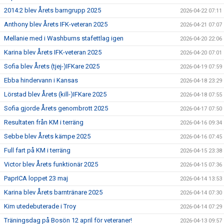
2014:2 blev Årets barngrupp 2025
2026-04-22 07:11
Anthony blev Årets IFK-veteran 2025
2026-04-21 07:07
Mellanie med i Washburns stafettlag igen
2026-04-20 22:06
Karina blev Årets IFK-veteran 2025
2026-04-20 07:01
Sofia blev Årets (tjej-)IFKare 2025
2026-04-19 07:59
Ebba hindervann i Kansas
2026-04-18 23:29
Lörstad blev Årets (kill-)IFKare 2025
2026-04-18 07:55
Sofia gjorde Årets genombrott 2025
2026-04-17 07:50
Resultaten från KM i terräng
2026-04-16 09:34
Sebbe blev Årets kämpe 2025
2026-04-16 07:45
Full fart på KM i terräng
2026-04-15 23:38
Victor blev Årets funktionär 2025
2026-04-15 07:36
PaprICA loppet 23 maj
2026-04-14 13:53
Karina blev Årets barntränare 2025
2026-04-14 07:30
Kim utedebuterade i Troy
2026-04-14 07:29
Träningsdag på Bosön 12 april för veteraner!
2026-04-13 09:57