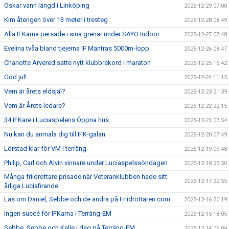
Oskar vann längd i Linköping
2025-12-29 07:00
Kim återigen över 13 meter i tresteg
2025-12-28 08:49
Alla IFKarna persade i sina grenar under SAYO Indoor
2025-12-27 07:48
Evelina tvåa bland tjejerna IF Mantras 5000m-lopp
2025-12-26 08:47
Charlotte Arvered satte nytt klubbrekord i maraton
2025-12-25 16:42
God jul!
2025-12-24 11:15
Vem är årets eldsjäl?
2025-12-23 21:39
Vem är Årets ledare?
2025-12-22 22:15
34 IFKare i Luciaspelens Öppna hus
2025-12-21 07:54
Nu kan du anmäla dig till IFK-galan
2025-12-20 07:49
Lörstad klar för VM i terräng
2025-12-19 09:48
Philip, Carl och Alvin vinnare under Luciaspelssöndagen
2025-12-18 23:50
Många friidrottare prisade när Veteranklubben hade sitt
2025-12-17 22:55
årliga Luciafirande
Läs om Daniel, Sebbe och de andra på Friidrottaren.com
2025-12-16 20:19
Ingen succé för IFKarna i Terräng-EM
2025-12-15 18:05
Sebbe, Sebbe och Kalle i dag på Terräng-EM
2025-12-14 06:04