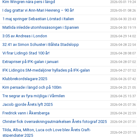
Kim Wingren nära pers i längd
2026-05-01 19:24
I dag grattar vi Ann-Mari Hevreng – 90 år!
2026-05-01 08:26
1 maj springer Sebastian Lörstad i Italien
2026-04-30 23:43
Matlida inledde utomhssäsongen i Spanien
2026-04-30 19:19
3:05 av Andreas i London
2026-04-29 14:02
32:41 av Simon Schuster i Bålsta Stadslopp
2026-04-28 22:54
Vi firar Lidingö Stad 100 år!
2026-04-28 08:07
Extrapriser på IFK-galan i januari
2026-04-28 07:02
IFK Lidingös SM-medaljörer hyllades på IFK-galan
2026-04-27 07:52
Klubbrekordslagare 2025
2026-04-26 07:42
Kim persade i längd och på 100m
2026-04-25 21:05
Tre segrar av fyra möjliga i Vårmilen
2026-04-25 15:37
Jacob gjorde Årets lyft 2025
2026-04-25 07:36
Fredrick vann i Åkersberga
2026-04-24 22:59
Christer fick överraskningsutmärkelsen Årets fotograf 2025
2026-04-24 07:31
Tilda, Alba, Milton, Luca och Love blev Årets Craft-
2026-04-23 07:15
stipendiater 2025