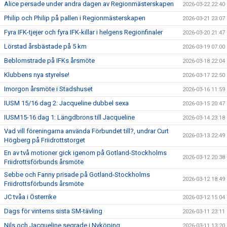
Alice persade under andra dagen av Regionmästerskapen
2026-03-22 22:40
Philip och Philip på pallen i Regionmästerskapen
2026-03-21 23:07
Fyra IFK-tjejer och fyra IFK-killar i helgens Regionfinaler
2026-03-20 21:47
Lörstad årsbästade på 5 km
2026-03-19 07:00
Beblomstrade på IFKs årsmöte
2026-03-18 22:04
Klubbens nya styrelse!
2026-03-17 22:50
Imorgon årsmöte i Stadshuset
2026-03-16 11:59
IUSM 15/16 dag 2: Jacqueline dubbel sexa
2026-03-15 20:47
IUSM15-16 dag 1: Längdbrons till Jacqueline
2026-03-14 23:18
Vad vill föreningarna använda Förbundet till?, undrar Curt
2026-03-13 22:49
Högberg på Friidrottstorget
En av två motioner gick igenom på Gotland-Stockholms
2026-03-12 20:38
Friidrottsförbunds årsmöte
Sebbe och Fanny prisade på Gotland-Stockholms
2026-03-12 18:49
Friidrottsförbunds årsmöte
JC tvåa i Österrike
2026-03-12 15:04
Dags för vinterns sista SM-tävling
2026-03-11 23:11
Nils och Jacqueline segrade i Nyköping
2026-03-11 13:20