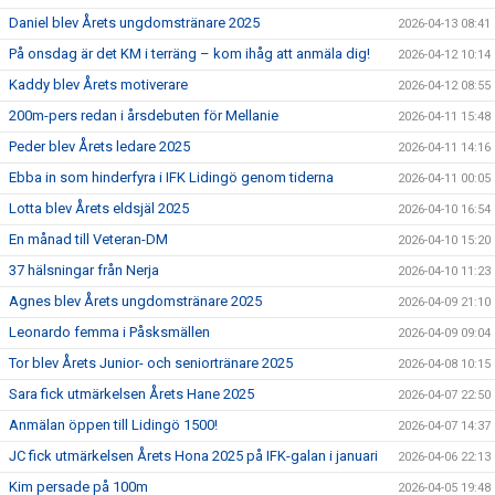
Daniel blev Årets ungdomstränare 2025
2026-04-13 08:41
På onsdag är det KM i terräng – kom ihåg att anmäla dig!
2026-04-12 10:14
Kaddy blev Årets motiverare
2026-04-12 08:55
200m-pers redan i årsdebuten för Mellanie
2026-04-11 15:48
Peder blev Årets ledare 2025
2026-04-11 14:16
Ebba in som hinderfyra i IFK Lidingö genom tiderna
2026-04-11 00:05
Lotta blev Årets eldsjäl 2025
2026-04-10 16:54
En månad till Veteran-DM
2026-04-10 15:20
37 hälsningar från Nerja
2026-04-10 11:23
Agnes blev Årets ungdomstränare 2025
2026-04-09 21:10
Leonardo femma i Påsksmällen
2026-04-09 09:04
Tor blev Årets Junior- och seniortränare 2025
2026-04-08 10:15
Sara fick utmärkelsen Årets Hane 2025
2026-04-07 22:50
Anmälan öppen till Lidingö 1500!
2026-04-07 14:37
JC fick utmärkelsen Årets Hona 2025 på IFK-galan i januari
2026-04-06 22:13
Kim persade på 100m
2026-04-05 19:48