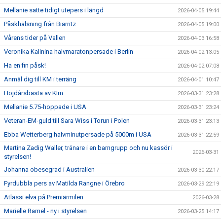
Mellanie satte tidigt utepers i längd
2026-04-05 19:44
Påskhälsning från Biarritz
2026-04-05 19:00
Vårens tider på Vallen
2026-04-03 16:58
Veronika Kalinina halvmaratonpersade i Berlin
2026-04-02 13:05
Ha en fin påsk!
2026-04-02 07:08
Anmäl dig till KM i terräng
2026-04-01 10:47
Höjdårsbästa av KIm
2026-03-31 23:28
Mellanie 5.75-hoppade i USA
2026-03-31 23:24
Veteran-EM-guld till Sara Wiss i Torun i Polen
2026-03-31 23:13
Ebba Wetterberg halvminutpersade på 5000m i USA
2026-03-31 22:59
Martina Zadig Waller, tränare i en barngrupp och nu kassör i
2026-03-31
styrelsen!
Johanna obesegrad i Australien
2026-03-30 22:17
Fyrdubbla pers av Matilda Rangne i Örebro
2026-03-29 22:19
Atlassi elva på Premiärmilen
2026-03-28
Marielle Ramel - ny i styrelsen
2026-03-25 14:17