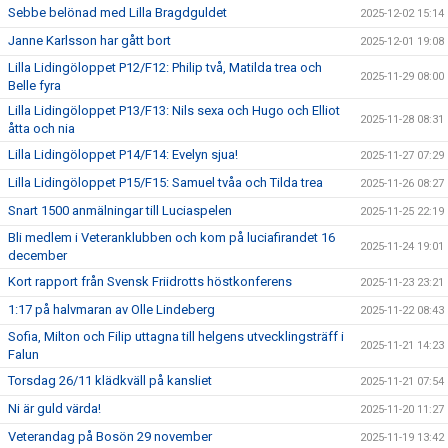
Sebbe belönad med Lilla Bragdguldet
2025-12-02 15:14
Janne Karlsson har gått bort
2025-12-01 19:08
Lilla Lidingöloppet P12/F12: Philip två, Matilda trea och
2025-11-29 08:00
Belle fyra
Lilla Lidingöloppet P13/F13: Nils sexa och Hugo och Elliot
2025-11-28 08:31
åtta och nia
Lilla Lidingöloppet P14/F14: Evelyn sjua!
2025-11-27 07:29
Lilla Lidingöloppet P15/F15: Samuel tvåa och Tilda trea
2025-11-26 08:27
Snart 1500 anmälningar till Luciaspelen
2025-11-25 22:19
Bli medlem i Veteranklubben och kom på luciafirandet 16
2025-11-24 19:01
december
Kort rapport från Svensk Friidrotts höstkonferens
2025-11-23 23:21
1:17 på halvmaran av Olle Lindeberg
2025-11-22 08:43
Sofia, Milton och Filip uttagna till helgens utvecklingsträff i
2025-11-21 14:23
Falun
Torsdag 26/11 klädkväll på kansliet
2025-11-21 07:54
Ni är guld värda!
2025-11-20 11:27
Veterandag på Bosön 29 november
2025-11-19 13:42