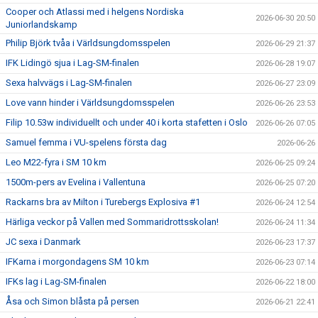
Cooper och Atlassi med i helgens Nordiska
2026-06-30 20:50
Juniorlandskamp
Philip Björk tvåa i Världsungdomsspelen
2026-06-29 21:37
IFK Lidingö sjua i Lag-SM-finalen
2026-06-28 19:07
Sexa halvvägs i Lag-SM-finalen
2026-06-27 23:09
Love vann hinder i Världsungdomsspelen
2026-06-26 23:53
Filip 10.53w individuellt och under 40 i korta stafetten i Oslo
2026-06-26 07:05
Samuel femma i VU-spelens första dag
2026-06-26
Leo M22-fyra i SM 10 km
2026-06-25 09:24
1500m-pers av Evelina i Vallentuna
2026-06-25 07:20
Rackarns bra av Milton i Turebergs Explosiva #1
2026-06-24 12:54
Härliga veckor på Vallen med Sommaridrottsskolan!
2026-06-24 11:34
JC sexa i Danmark
2026-06-23 17:37
IFKarna i morgondagens SM 10 km
2026-06-23 07:14
IFKs lag i Lag-SM-finalen
2026-06-22 18:00
Åsa och Simon blåsta på persen
2026-06-21 22:41