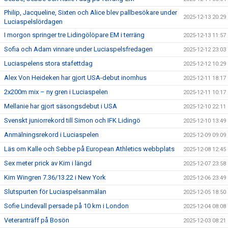
Philip, Jacqueline, Sixten och Alice blev pallbesökare under
2025-12-13 20:29
Luciaspelslördagen
I morgon springer tre Lidingölöpare EM i terräng
2025-12-13 11:57
Sofia och Adam vinnare under Luciaspelsfredagen
2025-12-12 23:03
Luciaspelens stora stafettdag
2025-12-12 10:29
Alex Von Heideken har gjort USA-debut inomhus
2025-12-11 18:17
2x200m mix – ny gren i Luciaspelen
2025-12-11 10:17
Mellanie har gjort säsongsdebut i USA
2025-12-10 22:11
Svenskt juniorrekord till Simon och IFK Lidingö
2025-12-10 13:49
Anmälningsrekord i Luciaspelen
2025-12-09 09:09
Läs om Kalle och Sebbe på European Athletics webbplats
2025-12-08 12:45
Sex meter prick av Kim i längd
2025-12-07 23:58
Kim Wingren 7.36/13.22 i New York
2025-12-06 23:49
Slutspurten för Luciaspelsanmälan
2025-12-05 18:50
Sofie Lindevall persade på 10 km i London
2025-12-04 08:08
Veteranträff på Bosön
2025-12-03 08:21