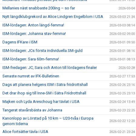
Mellanies näst snabbaste 200ing – so far
2026-03-04
Nytt längdklubgrekord av Alice Lindgren Engelblom i USA
2026-03-03 21:34
ISM-lördagen: Anton längd-femma!
2026-03-03 08:14
ISM-lördagen: Johanna stav-femma!
2026-03-02 09:00
Dagens IFKare i ISM
2026-03-01 09:50
ISM-lördagen: JCs första individuella SM-guld
2026-03-01 08:16
ISM-lördagen: Sara 60m-femma!
2026-03-01 08:13
ISM-fredagen: JC, Sara och Anton till lördagens finaler
2026-02-28
Senaste numret av IFK-Bulletinen
2026-02-27 17:53
Dags att planera helgens ISM i Sätra friidrottshall
2026-02-26 23:16
Det drar ihop sig till Inne-SM i Sätra Friidrottshall
2026-02-25 23:13
Majken och Lyda Areschoug har tävlat i USA
2026-02-24 13:49
Tangerat stavårsbästa av Johanna
2026-02-23 22:25
Kanonlopp av Lörstad på 10 km – U20-tvåa i Europa
2026-02-22 12:20
genom tiderna
Alice fortsätter tävla i USA
2026-02-21 23:24