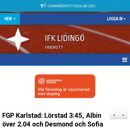
SOMMARIDROTTSSKOLAN 2026
HEM
LOGGA IN
IFK LIDINGÖ
FRIIDROTT
NYHETER
DOKUMENT
FGP Karlstad: Lörstad 3:45, Albin
<
>
över 2.04 och Desmond och Sofia