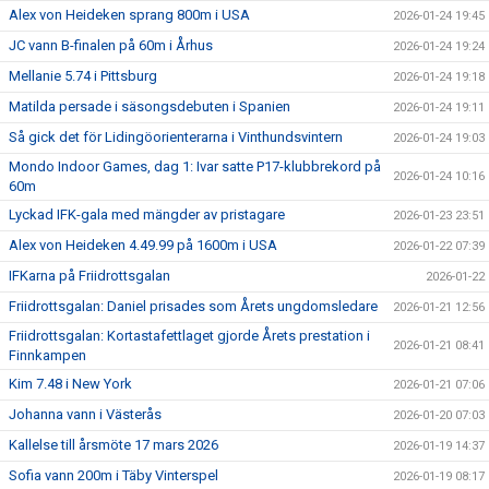
Alex von Heideken sprang 800m i USA
2026-01-24 19:45
JC vann B-finalen på 60m i Århus
2026-01-24 19:24
Mellanie 5.74 i Pittsburg
2026-01-24 19:18
Matilda persade i säsongsdebuten i Spanien
2026-01-24 19:11
Så gick det för Lidingöorienterarna i Vinthundsvintern
2026-01-24 19:03
Mondo Indoor Games, dag 1: Ivar satte P17-klubbrekord på
2026-01-24 10:16
60m
Lyckad IFK-gala med mängder av pristagare
2026-01-23 23:51
Alex von Heideken 4.49.99 på 1600m i USA
2026-01-22 07:39
IFKarna på Friidrottsgalan
2026-01-22
Friidrottsgalan: Daniel prisades som Årets ungdomsledare
2026-01-21 12:56
Friidrottsgalan: Kortastafettlaget gjorde Årets prestation i
2026-01-21 08:41
Finnkampen
Kim 7.48 i New York
2026-01-21 07:06
Johanna vann i Västerås
2026-01-20 07:03
Kallelse till årsmöte 17 mars 2026
2026-01-19 14:37
Sofia vann 200m i Täby Vinterspel
2026-01-19 08:17