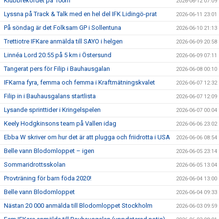
Klubbrekordet på 100m
2026-06-12 07:09
Lyssna på Track & Talk med en hel del IFK Lidingö-prat
2026-06-11 23:01
På söndag är det Folksam GP i Sollentuna
2026-06-10 21:13
Trettiotre IFKare anmälda till SAYO i helgen
2026-06-09 20:58
Linnéa Lord 20:55 på 5 km i Östersund
2026-06-09 07:11
Tangerat pers för Filip i Bauhausgalan
2026-06-08 00:10
IFKarna fyra, femma och femma i Kraftmätningskvalet
2026-06-07 12:32
Filip in i Bauhausgalans startlista
2026-06-07 12:09
Lysande sprinttider i Kringelspelen
2026-06-07 00:04
Keely Hodgkinsons team på Vallen idag
2026-06-06 23:02
Ebba W skriver om hur det är att plugga och friidrotta i USA
2026-06-06 08:54
Belle vann Blodomloppet – igen
2026-06-05 23:14
Sommaridrottsskolan
2026-06-05 13:04
Provträning för barn föda 2020!
2026-06-04 13:00
Belle vann Blodomloppet
2026-06-04 09:33
Nästan 20 000 anmälda till Blodomloppet Stockholm
2026-06-03 09:59