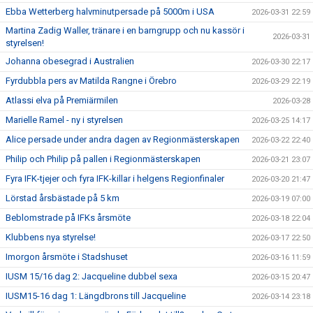
Ebba Wetterberg halvminutpersade på 5000m i USA
2026-03-31 22:59
Martina Zadig Waller, tränare i en barngrupp och nu kassör i
2026-03-31
styrelsen!
Johanna obesegrad i Australien
2026-03-30 22:17
Fyrdubbla pers av Matilda Rangne i Örebro
2026-03-29 22:19
Atlassi elva på Premiärmilen
2026-03-28
Marielle Ramel - ny i styrelsen
2026-03-25 14:17
Alice persade under andra dagen av Regionmästerskapen
2026-03-22 22:40
Philip och Philip på pallen i Regionmästerskapen
2026-03-21 23:07
Fyra IFK-tjejer och fyra IFK-killar i helgens Regionfinaler
2026-03-20 21:47
Lörstad årsbästade på 5 km
2026-03-19 07:00
Beblomstrade på IFKs årsmöte
2026-03-18 22:04
Klubbens nya styrelse!
2026-03-17 22:50
Imorgon årsmöte i Stadshuset
2026-03-16 11:59
IUSM 15/16 dag 2: Jacqueline dubbel sexa
2026-03-15 20:47
IUSM15-16 dag 1: Längdbrons till Jacqueline
2026-03-14 23:18