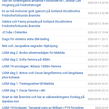
Vad vill föreningarna använda Förbundet till?, undrar Curt
2026-03-13 22:49
Högberg på Friidrottstorget
En av två motioner gick igenom på Gotland-Stockholms
2026-03-12 20:38
Friidrottsförbunds årsmöte
Sebbe och Fanny prisade på Gotland-Stockholms
2026-03-12 18:49
Friidrottsförbunds årsmöte
JC tvåa i Österrike
2026-03-12 15:04
Dags för vinterns sista SM-tävling
2026-03-11 23:11
Nils och Jacqueline segrade i Nyköping
2026-03-11 13:20
IJSM dag 2: Andra silvermedaljen för Matilda
2026-03-10 23:33
IJSM dag 2: Sofia femma på 400m
2026-03-10 23:27
IJSM-19-söndagen: Atlassi 1500m-femma
2026-03-10 23:17
IJSM dag 2: Anton och Oscar längdfemma och längdsexa
2026-03-10 23:15
plus kulsexa
IJSM dag 1: Trestegssilver till Matilda
2026-03-09 23:31
IJSM dag 1: Oscar femma i vikt
2026-03-09 23:15
Snart är det årsmöte och här är valberedningens förslag på
2026-03-09 16:02
styrelse mm
IJSM-19-lördagen: Tangerat pers av William i P19-försöken
2026-03-09