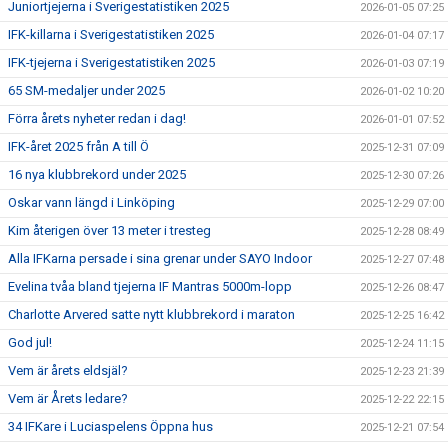
Juniortjejerna i Sverigestatistiken 2025
2026-01-05 07:25
IFK-killarna i Sverigestatistiken 2025
2026-01-04 07:17
IFK-tjejerna i Sverigestatistiken 2025
2026-01-03 07:19
65 SM-medaljer under 2025
2026-01-02 10:20
Förra årets nyheter redan i dag!
2026-01-01 07:52
IFK-året 2025 från A till Ö
2025-12-31 07:09
16 nya klubbrekord under 2025
2025-12-30 07:26
Oskar vann längd i Linköping
2025-12-29 07:00
Kim återigen över 13 meter i tresteg
2025-12-28 08:49
Alla IFKarna persade i sina grenar under SAYO Indoor
2025-12-27 07:48
Evelina tvåa bland tjejerna IF Mantras 5000m-lopp
2025-12-26 08:47
Charlotte Arvered satte nytt klubbrekord i maraton
2025-12-25 16:42
God jul!
2025-12-24 11:15
Vem är årets eldsjäl?
2025-12-23 21:39
Vem är Årets ledare?
2025-12-22 22:15
34 IFKare i Luciaspelens Öppna hus
2025-12-21 07:54