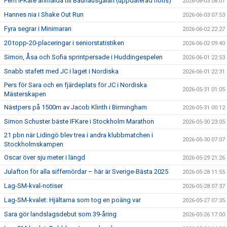
Fem IFKare anmälda till Bauhausgalan (uppdaterad notis)
2026-06-03 08:01
Hannes nia i Shake Out Run
2026-06-03 07:53
Fyra segrar i Minimaran
2026-06-02 22:27
20 topp-20-placeringar i seniorstatistiken
2026-06-02 09:40
Simon, Åsa och Sofia sprintpersade i Huddingespelen
2026-06-01 22:53
Snabb stafett med JC i laget i Nordiska
2026-06-01 22:31
Pers för Sara och en fjärdeplats för JC i Nordiska
2026-05-31 01:05
Mästerskapen
Nästpers på 1500m av Jacob Klinth i Birmingham
2026-05-31 00:12
Simon Schuster bäste IFKare i Stockholm Marathon
2026-05-30 23:05
21 pbn när Lidingö blev trea i andra klubbmatchen i
2026-05-30 07:07
Stockholmskampen
Oscar över sju meter i längd
2026-05-29 21:26
Julafton för alla siffernördar – här är Sverige-Bästa 2025
2026-05-28 11:55
Lag-SM-kval-notiser
2026-05-28 07:37
Lag-SM-kvalet: Hjältarna som tog en poäng var
2026-05-27 07:35
Sara gör landslagsdebut som 39-åring
2026-05-26 17:00