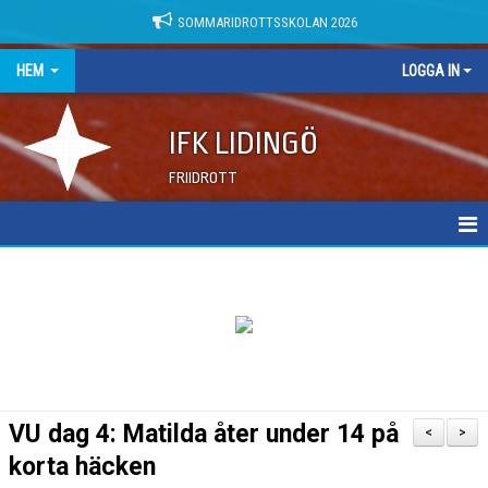
SOMMARIDROTTSSKOLAN 2026
HEM
LOGGA IN
IFK LIDINGÖ
FRIIDROTT
NYHETER
DOKUMENT
VU dag 4: Matilda åter under 14 på
<
>
korta häcken