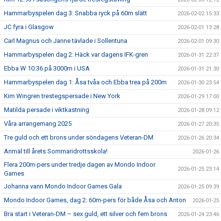
Hammarbyspelen dag 3: Snabba ryck på 60m slätt
2026-02-02 15:33
JC fyra i Glasgow
2026-02-01 13:28
Carl Magnus och Janne tävlade i Sollentuna
2026-02-01 09:30
Hammarbyspelen dag 2: Häck var dagens IFK-gren
2026-01-31 22:37
Ebba W 10:36 på 3000m i USA
2026-01-31 21:30
Hammarbyspelen dag 1: Åsa tvåa och Ebba trea på 200m
2026-01-30 23:54
Kim Wingren trestegspersade i New York
2026-01-29 17:00
Matilda persade i viktkastning
2026-01-28 09:12
Våra arrangemang 2025
2026-01-27 20:35
Tre guld och ett brons under söndagens Veteran-DM
2026-01-26 20:34
Anmäl till årets Sommaridrottsskola!
2026-01-26
Flera 200m-pers under tredje dagen av Mondo Indoor
2026-01-25 23:14
Games
Johanna vann Mondo Indoor Games Gala
2026-01-25 09:39
Mondo Indoor Games, dag 2: 60m-pers för både Åsa och Anton
2026-01-25
Bra start i Veteran-DM – sex guld, ett silver och fem brons
2026-01-24 23:46