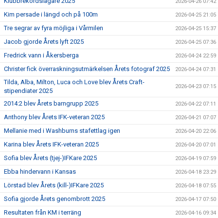
Klubbrekordslagare 2025
2026-04-26 07:42
Kim persade i längd och på 100m
2026-04-25 21:05
Tre segrar av fyra möjliga i Vårmilen
2026-04-25 15:37
Jacob gjorde Årets lyft 2025
2026-04-25 07:36
Fredrick vann i Åkersberga
2026-04-24 22:59
Christer fick överraskningsutmärkelsen Årets fotograf 2025
2026-04-24 07:31
Tilda, Alba, Milton, Luca och Love blev Årets Craft-
2026-04-23 07:15
stipendiater 2025
2014:2 blev Årets barngrupp 2025
2026-04-22 07:11
Anthony blev Årets IFK-veteran 2025
2026-04-21 07:07
Mellanie med i Washburns stafettlag igen
2026-04-20 22:06
Karina blev Årets IFK-veteran 2025
2026-04-20 07:01
Sofia blev Årets (tjej-)IFKare 2025
2026-04-19 07:59
Ebba hindervann i Kansas
2026-04-18 23:29
Lörstad blev Årets (kill-)IFKare 2025
2026-04-18 07:55
Sofia gjorde Årets genombrott 2025
2026-04-17 07:50
Resultaten från KM i terräng
2026-04-16 09:34