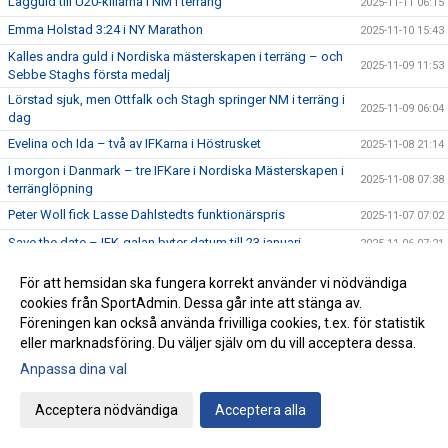
Lagguld till U20-killarna i NM i terräng
2025-11-11 06:15
Emma Holstad 3:24 i NY Marathon
2025-11-10 15:43
Kalles andra guld i Nordiska mästerskapen i terräng – och
2025-11-09 11:53
Sebbe Staghs första medalj
Lörstad sjuk, men Ottfalk och Stagh springer NM i terräng i
2025-11-09 06:04
dag
Evelina och Ida – två av IFKarna i Höstrusket
2025-11-08 21:14
I morgon i Danmark – tre IFKare i Nordiska Mästerskapen i
2025-11-08 07:38
terränglöpning
Peter Woll fick Lasse Dahlstedts funktionärspris
2025-11-07 07:02
Save the date – IFK-galan byter datum till 23 januari
2025-11-06 07:21
17:25 av Alex von Heideken på 5000m
2025-11-05 22:37
För att hemsidan ska fungera korrekt använder vi nödvändiga
Så nära var det maximal Daniel-utdelning
2025-11-04 22:56
cookies från SportAdmin. Dessa går inte att stänga av.
Föreningen kan också använda frivilliga cookies, t.ex. för statistik
Årets fjärde Bulle är ute nu
2025-11-03 07:22
eller marknadsföring. Du väljer själv om du vill acceptera dessa.
IFK tia i SM-pokalen
2025-11-02 23:22
Anpassa dina val
Emma Holstad 1:35 på halvmaran
2025-11-01 22:35
Acceptera nödvändiga
Acceptera alla
Terräng-SM: 18 IFK Lidingö-lag i Mix-stafetten
2025-10-31 07:06
Terräng-SM: Luddes sista lopp i IFKs blåvita tävlingsdräkt
2025-10-30 07:01