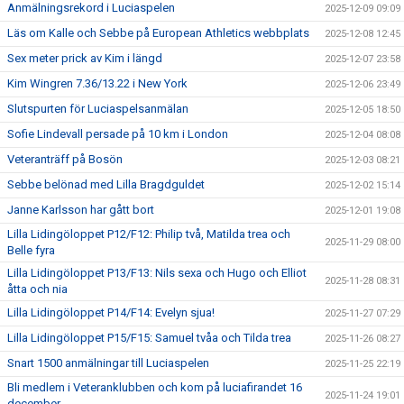
Anmälningsrekord i Luciaspelen
2025-12-09 09:09
Läs om Kalle och Sebbe på European Athletics webbplats
2025-12-08 12:45
Sex meter prick av Kim i längd
2025-12-07 23:58
Kim Wingren 7.36/13.22 i New York
2025-12-06 23:49
Slutspurten för Luciaspelsanmälan
2025-12-05 18:50
Sofie Lindevall persade på 10 km i London
2025-12-04 08:08
Veteranträff på Bosön
2025-12-03 08:21
Sebbe belönad med Lilla Bragdguldet
2025-12-02 15:14
Janne Karlsson har gått bort
2025-12-01 19:08
Lilla Lidingöloppet P12/F12: Philip två, Matilda trea och
2025-11-29 08:00
Belle fyra
Lilla Lidingöloppet P13/F13: Nils sexa och Hugo och Elliot
2025-11-28 08:31
åtta och nia
Lilla Lidingöloppet P14/F14: Evelyn sjua!
2025-11-27 07:29
Lilla Lidingöloppet P15/F15: Samuel tvåa och Tilda trea
2025-11-26 08:27
Snart 1500 anmälningar till Luciaspelen
2025-11-25 22:19
Bli medlem i Veteranklubben och kom på luciafirandet 16
2025-11-24 19:01
december