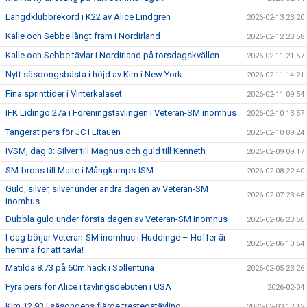
Längdklubbrekord i K22 av Alice Lindgren
2026-02-13 23:20
Kalle och Sebbe långt fram i Nordirland
2026-02-12 23:58
Kalle och Sebbe tävlar i Nordirland på torsdagskvällen
2026-02-11 21:57
Nytt säsoongsbästa i höjd av Kim i New York.
2026-02-11 14:21
Fina sprinttider i Vinterkalaset
2026-02-11 09:54
IFK Lidingö 27a i Föreningstävlingen i Veteran-SM inomhus
2026-02-10 13:57
Tangerat pers för JC i Litauen
2026-02-10 09:24
IVSM, dag 3: Silver till Magnus och guld till Kenneth
2026-02-09 09:17
SM-brons till Malte i Mångkamps-ISM
2026-02-08 22:40
Guld, silver, silver under andra dagen av Veteran-SM
2026-02-07 23:48
inomhus
Dubbla guld under första dagen av Veteran-SM inomhus
2026-02-06 23:50
I dag börjar Veteran-SM inomhus i Huddinge – Hoffer är
2026-02-06 10:54
hemma för att tävla!
Matilda 8.73 på 60m häck i Sollentuna
2026-02-05 23:26
Fyra pers för Alice i tävlingsdebuten i USA
2026-02-04
Kim 12.93 i säsongens fjärde trestegstävling
2026-02-03 12:12