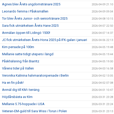
Agnes blev Årets ungdomstränare 2025
2026-04-09 21:10
Leonardo femma i Påsksmällen
2026-04-09 09:04
Tor blev Årets Junior- och seniortränare 2025
2026-04-08 10:15
Sara fick utmärkelsen Årets Hane 2025
2026-04-07 22:50
Anmälan öppen till Lidingö 1500!
2026-04-07 14:37
JC fick utmärkelsen Årets Hona 2025 på IFK-galan i januari
2026-04-06 22:13
Kim persade på 100m
2026-04-05 19:48
Mellanie satte tidigt utepers i längd
2026-04-05 19:44
Påskhälsning från Biarritz
2026-04-05 19:00
Vårens tider på Vallen
2026-04-03 16:58
Veronika Kalinina halvmaratonpersade i Berlin
2026-04-02 13:05
Ha en fin påsk!
2026-04-02 07:08
Anmäl dig till KM i terräng
2026-04-01 10:47
Höjdårsbästa av KIm
2026-03-31 23:28
Mellanie 5.75-hoppade i USA
2026-03-31 23:24
Veteran-EM-guld till Sara Wiss i Torun i Polen
2026-03-31 23:13