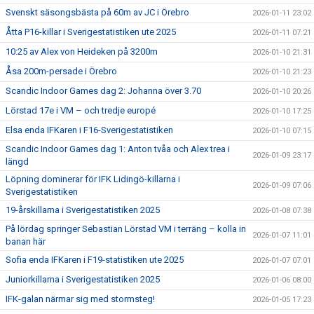
Svenskt säsongsbästa på 60m av JC i Örebro
2026-01-11 23:02
Åtta P16-killar i Sverigestatistiken ute 2025
2026-01-11 07:21
10:25 av Alex von Heideken på 3200m
2026-01-10 21:31
Åsa 200m-persade i Örebro
2026-01-10 21:23
Scandic Indoor Games dag 2: Johanna över 3.70
2026-01-10 20:26
Lörstad 17e i VM – och tredje europé
2026-01-10 17:25
Elsa enda IFKaren i F16-Sverigestatistiken
2026-01-10 07:15
Scandic Indoor Games dag 1: Anton tvåa och Alex trea i
2026-01-09 23:17
längd
Löpning dominerar för IFK Lidingö-killarna i
2026-01-09 07:06
Sverigestatistiken
19-årskillarna i Sverigestatistiken 2025
2026-01-08 07:38
På lördag springer Sebastian Lörstad VM i terräng – kolla in
2026-01-07 11:01
banan här
Sofia enda IFKaren i F19-statistiken ute 2025
2026-01-07 07:01
Juniorkillarna i Sverigestatistiken 2025
2026-01-06 08:00
IFK-galan närmar sig med stormsteg!
2026-01-05 17:23