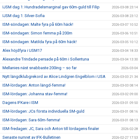
IJSM dag 1: Hundradelsmarginal gav 60m-guld till Filip
2026-03-08 23:14
IJSM dag 1: Silver-Sofia
2026-03-08 23:12
ISM-söndagen: Malte fyra på 60m häck!
2026-03-07 10:52
ISM-söndagen: Simon femma på 200m
2026-03-06 10:51
ISM-söndagen: Matilda fyra på 60m häck!
2026-03-05 10:12
Alex höjdfyra i USM17
2026-03-04 18:33
Alexandre Trindade persade på 60m i Sollentuna
2026-03-04 13:30
Mellanies näst snabbaste 200ing – so far
2026-03-04
Nytt längdklubgrekord av Alice Lindgren Engelblom i USA
2026-03-03 21:34
ISM-lördagen: Anton längd-femma!
2026-03-03 08:14
ISM-lördagen: Johanna stav-femma!
2026-03-02 09:00
Dagens IFKare i ISM
2026-03-01 09:50
ISM-lördagen: JCs första individuella SM-guld
2026-03-01 08:16
ISM-lördagen: Sara 60m-femma!
2026-03-01 08:13
ISM-fredagen: JC, Sara och Anton till lördagens finaler
2026-02-28
Senaste numret av IFK-Bulletinen
2026-02-27 17:53