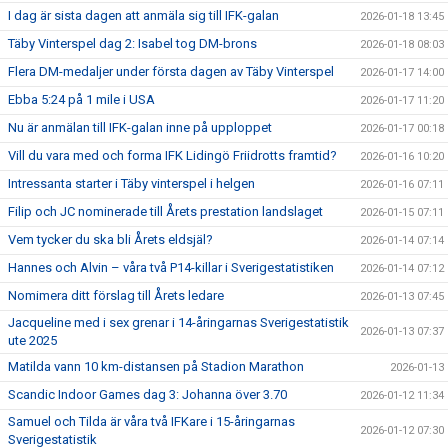
I dag är sista dagen att anmäla sig till IFK-galan
2026-01-18 13:45
Täby Vinterspel dag 2: Isabel tog DM-brons
2026-01-18 08:03
Flera DM-medaljer under första dagen av Täby Vinterspel
2026-01-17 14:00
Ebba 5:24 på 1 mile i USA
2026-01-17 11:20
Nu är anmälan till IFK-galan inne på upploppet
2026-01-17 00:18
Vill du vara med och forma IFK Lidingö Friidrotts framtid?
2026-01-16 10:20
Intressanta starter i Täby vinterspel i helgen
2026-01-16 07:11
Filip och JC nominerade till Årets prestation landslaget
2026-01-15 07:11
Vem tycker du ska bli Årets eldsjäl?
2026-01-14 07:14
Hannes och Alvin – våra två P14-killar i Sverigestatistiken
2026-01-14 07:12
Nomimera ditt förslag till Årets ledare
2026-01-13 07:45
Jacqueline med i sex grenar i 14-åringarnas Sverigestatistik
2026-01-13 07:37
ute 2025
Matilda vann 10 km-distansen på Stadion Marathon
2026-01-13
Scandic Indoor Games dag 3: Johanna över 3.70
2026-01-12 11:34
Samuel och Tilda är våra två IFKare i 15-åringarnas
2026-01-12 07:30
Sverigestatistik