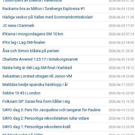
1500m-pers av Evelina i Vallentuna
2026-06-25 07:20
Rackarns bra av Milton i Turebergs Explosiva #1
2026-06-24 12:54
Härliga veckor på Vallen med Sommaridrottsskolan!
2026-06-24 11:34
JC sexa i Danmark
2026-06-23 17:37
IFKarna i morgondagens SM 10 km
2026-06-23 07:14
IFKs lag i Lag-SM-finalen
2026-06-22 18:00
Åsa och Simon blåsta på persen
2026-06-21 22:41
Charlotte Arvered 1:25:17 i Göteborgsvarvet
2026-06-20 14:00
Nästa helg är det Lag-SM-final i Karlstad
2026-06-19 18:12
Sebastian Lörstad uttagen till Junior-VM
2026-06-18 23:00
Matildas tredje spanska häcklopp i år
2026-06-17 23:07
Sebbe 13:45 i London
2026-06-16 23:20
Folksam GP: Saras fina form håller i sig
2026-06-15 15:29
SAYO dag 3: Pers för Jacqueline och tangerat för Pauline
2026-06-14 15:22
SAYO dag 2: Personliga rekordslakten rullar vidare
2026-06-13 23:36
SAYO dag 1: Personliga rekordens kväll
2026-06-12 22:59