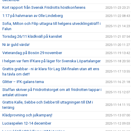
Kort rapport från Svensk Friidrotts höstkonferens
2025-11-23 23:21
1:17 på halvmaran av Olle Lindeberg
2025-11-22 08:43
Sofia, Milton och Filip uttagna till helgens utvecklingsträff i
2025-11-21 14:23
Falun
Torsdag 26/11 klädkväll på kansliet
2025-11-21 07:54
Ni är guld värda!
2025-11-20 11:27
Veterandag på Bosön 29 november
2025-11-19 13:42
I helgen var fem IFKare på läger för Svenska Löpartalanger
2025-11-18 20:50
Grattis grabbar - ni är klara för Lag SM-finalen utan att ens
2025-11-17 13:55
ha tävla om det!!
Glitter – IFK-galans tema
2025-11-16 21:18
Staffan skriver på Friidrottstorget om att friidrotten tappar i
2025-11-15 12:07
antalet utövare
Grattis Kalle, Sebbe och Sebbe till uttagningen till EM i
2025-11-14 11:15
terräng
Klädprovning och julkampanj!
2025-11-13 07:00
Luciaspelen 12-14 december
2025-11-12 09:03