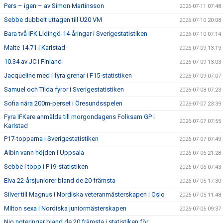
Pers – igen – av Simon Martinsson
2026-07-11 07:48
Sebbe dubbelt uttagen till U20 VM
2026-07-10 20:08
Bara två IFK Lidingö-14-åringar i Sverigestatistiken
2026-07-10 07:14
Malte 14.71 i Karlstad
2026-07-09 13:19
10.34 av JC i Finland
2026-07-09 13:03
Jacqueline med i fyra grenar i F15-statistiken
2026-07-09 07:07
Samuel och Tilda fyror i Sverigestatistiken
2026-07-08 07:23
Sofia nära 200m-perset i Öresundsspelen
2026-07-07 23:39
Fyra IFKare anmälda till morgondagens Folksam GP i
2026-07-07 07:55
Karlstad
P17-topparna i Sverigestatistiken
2026-07-07 07:49
Albin vann höjden i Uppsala
2026-07-06 21:28
Sebbe i topp i P19-statistiken
2026-07-06 07:43
Elva 22-årsjuniorer bland de 20 främsta
2026-07-05 17:30
Silver till Magnus i Nordiska veteranmästerskapen i Oslo
2026-07-05 11:48
Milton sexa i Nordiska juniormästerskapen
2026-07-05 09:37
Nio noteringar bland de 20 främsta i statistiken för