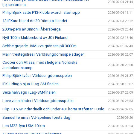
2026-07-04 21:44
tjejseniorerna
Philip Björk satte P13-klubbrekord i stavhopp
2026-07-04 16:11
13 IFKare bland de 20 främsta i landet
2026-07-03 23:12
200m-pers av Simon i Åkersberga
2026-07-03 20:44
Nytt 100m-klubbrekord av JC i Finland
2026-07-02 13:46
Sebbe grejade JVM-kvalgränsen på 3000m
2026-07-01 07:43
Malin trestegstrea i Världsungdomsspelsdagen
2026-06-30 22:07
Cooper och Atlassi med i helgens Nordiska
2026-06-30 20:50
Juniorlandskamp
Philip Björk tvåa i Världsungdomsspelen
2026-06-29 21:37
IFK Lidingö sjua i Lag-SM-finalen
2026-06-28 19:07
Sexa halvvägs i Lag-SM-finalen
2026-06-27 23:09
Love vann hinder i Världsungdomsspelen
2026-06-26 23:53
Filip 10.53w individuellt och under 40 i korta stafetten i Oslo
2026-06-26 07:05
Samuel femma i VU-spelens första dag
2026-06-26
Leo M22-fyra i SM 10 km
2026-06-25 09:24