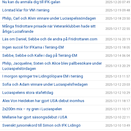
Nu kan du anmäla dig till IFK-galan
2025-12-20 07:49
Lörstad klar för VM i terräng
2025-12-19 09:48
Philip, Carl och Alvin vinnare under Luciaspelssöndagen
2025-12-18 23:50
Många friidrottare prisade när Veteranklubben hade sitt
2025-12-17 22:55
årliga Luciafirande
Läs om Daniel, Sebbe och de andra på Friidrottaren.com
2025-12-16 20:19
Ingen succé för IFKarna i Terräng-EM
2025-12-15 18:05
Sebbe, Sebbe och Kalle i dag på Terräng-EM
2025-12-14 06:04
Philip, Jacqueline, Sixten och Alice blev pallbesökare under
2025-12-13 20:29
Luciaspelslördagen
I morgon springer tre Lidingölöpare EM i terräng
2025-12-13 11:57
Sofia och Adam vinnare under Luciaspelsfredagen
2025-12-12 23:03
Luciaspelens stora stafettdag
2025-12-12 10:29
Alex Von Heideken har gjort USA-debut inomhus
2025-12-11 18:17
2x200m mix – ny gren i Luciaspelen
2025-12-11 10:17
Mellanie har gjort säsongsdebut i USA
2025-12-10 22:11
Svenskt juniorrekord till Simon och IFK Lidingö
2025-12-10 13:49