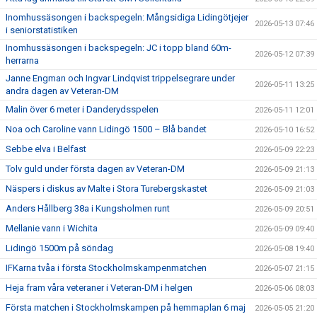
Inomhussäsongen i backspegeln: Mångsidiga Lidingötjejer
2026-05-13 07:46
i seniorstatistiken
Inomhussäsongen i backspegeln: JC i topp bland 60m-
2026-05-12 07:39
herrarna
Janne Engman och Ingvar Lindqvist trippelsegrare under
2026-05-11 13:25
andra dagen av Veteran-DM
Malin över 6 meter i Danderydsspelen
2026-05-11 12:01
Noa och Caroline vann Lidingö 1500 – Blå bandet
2026-05-10 16:52
Sebbe elva i Belfast
2026-05-09 22:23
Tolv guld under första dagen av Veteran-DM
2026-05-09 21:13
Näspers i diskus av Malte i Stora Turebergskastet
2026-05-09 21:03
Anders Hållberg 38a i Kungsholmen runt
2026-05-09 20:51
Mellanie vann i Wichita
2026-05-09 09:40
Lidingö 1500m på söndag
2026-05-08 19:40
IFKarna tvåa i första Stockholmskampenmatchen
2026-05-07 21:15
Heja fram våra veteraner i Veteran-DM i helgen
2026-05-06 08:03
Första matchen i Stockholmskampen på hemmaplan 6 maj
2026-05-05 21:20