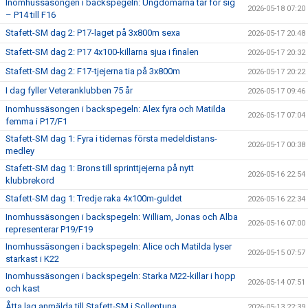
Inomhussäsongen i backspegeln: Ungdomarna tar för sig
2026-05-18 07:20
– P14 till F16
Stafett-SM dag 2: P17-laget på 3x800m sexa
2026-05-17 20:48
Stafett-SM dag 2: P17 4x100-killarna sjua i finalen
2026-05-17 20:32
Stafett-SM dag 2: F17-tjejerna tia på 3x800m
2026-05-17 20:22
I dag fyller Veteranklubben 75 år
2026-05-17 09:46
Inomhussäsongen i backspegeln: Alex fyra och Matilda
2026-05-17 07:04
femma i P17/F1
Stafett-SM dag 1: Fyra i tidernas första medeldistans-
2026-05-17 00:38
medley
Stafett-SM dag 1: Brons till sprinttjejerna på nytt
2026-05-16 22:54
klubbrekord
Stafett-SM dag 1: Tredje raka 4x100m-guldet
2026-05-16 22:34
Inomhussäsongen i backspegeln: William, Jonas och Alba
2026-05-16 07:00
representerar P19/F19
Inomhussäsongen i backspegeln: Alice och Matilda lyser
2026-05-15 07:57
starkast i K22
Inomhussäsongen i backspegeln: Starka M22-killar i hopp
2026-05-14 07:51
och kast
Åtta lag anmälda till Stafett-SM i Sollentuna
2026-05-13 22:39