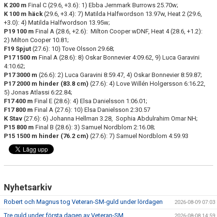
K 200 m
Final C (29.6, +3.6): 1) Ebba Jernmark Burrows 25.70w;
K 100 m häck
(29.6, +3.4): 7) Matilda Halfwordson 13.97w, Heat 2 (29.6,
+3.0): 4) Matilda Halfwordson 13.95w;
P19 100 m
Final A (28.6, +2.6): Milton Cooper wDNF, Heat 4 (28.6, +1.2):
2) Milton Cooper 10.81;
F19 Spjut
(27.6): 10) Tove Olsson 29.68;
P17 1500 m
Final A (28.6): 8) Oskar Bonnevier 4:09.62, 9) Luca Garavini
4:10.62;
P17 3000 m
(26.6): 2) Luca Garavini 8:59.47, 4) Oskar Bonnevier 8:59.87;
P17 2000 m hinder (83.8 cm)
(27.6): 4) Love Willén Holgersson 6:16.22,
5) Jonas Atlassi 6:22.84;
F17 400 m
Final E (28.6): 4) Elsa Danielsson 1:06.01;
F17 800 m
Final A (27.6): 10) Elsa Danielsson 2:30.57
K Stav
(27.6): 6) Johanna Hellman 3.28, Sophia Abdulrahim Omar NH;
P15 800 m
Final B (28.6): 3) Samuel Nordblom 2:16.08;
P15 1500 m hinder (76.2 cm)
(27.6): 7) Samuel Nordblom 4:59.93
Nyhetsarkiv
Robert och Magnus tog Veteran-SM-guld under lördagen
2026-08-09 07:03
Tre guld under första dagen av Veteran-SM
2026-08-08 14:59