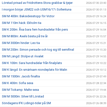
Lörstad prisad av Friidrottens Stora grabbar & tjejer
2026-07-30 23:40
I morgon börjar JSM22 och USM16/17 i Sollentuna
2026-07-30 01:13
SM M 400m: Baksidesstopp för Victor
2026-07-29 16:24
SM M 110m häck: Ekholm tia
2026-07-29 16:15
SM K 200m: Åsa bara fem hundradelar från pers
2026-07-29 16:04
SM M 800m: Axels bästa på tre år
2026-07-29 15:57
SM M 3000m hinder: Leo tia
2026-07-29 15:21
SM M 200m: Simon persade och tog sig till semifinal
2026-07-29 15:20
SM M Längd: Stolpe ut i kvalet
2026-07-29 14:55
SM K 100m: Sara hundradelar från finalplats
2026-07-29 10:22
SM K längd: En smärtsam niondeplats för Malin
2026-07-29 10:12
SM M 1500m: Jacob finaltia
2026-07-29 07:49
SM K 400m: Sofia sexa
2026-07-28 22:34
SM M Tiokamp: Malte sexa
2026-07-27 19:44
SM M 5000m: Silver till Lörstad
2026-07-26 22:26
Söndagens IFK Lidingö-tider på SM
2026-07-26 08:39