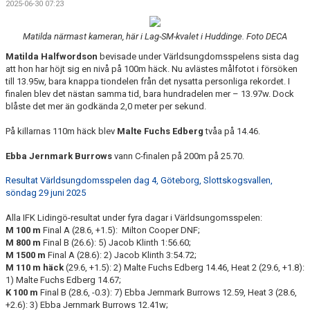
2025-06-30 07:23
Matilda närmast kameran, här i Lag-SM-kvalet i Huddinge. Foto DECA
Matilda Halfwordson
bevisade under Världsungdomsspelens sista dag
att hon har höjt sig en nivå på 100m häck. Nu avlästes målfotot i försöken
till 13.95w, bara knappa tiondelen från det nysatta personliga rekordet. I
finalen blev det nästan samma tid, bara hundradelen mer – 13.97w. Dock
blåste det mer än godkända 2,0 meter per sekund.
På killarnas 110m häck blev
Malte Fuchs Edberg
tvåa på 14.46.
Ebba Jernmark Burrows
vann C-finalen på 200m på 25.70.
Resultat Världsungdomsspelen dag 4, Göteborg, Slottskogsvallen,
söndag 29 juni 2025
Alla IFK Lidingö-resultat under fyra dagar i Världsungomsspelen:
M 100 m
Final A (28.6, +1.5): Milton Cooper DNF;
M 800 m
Final B (26.6): 5) Jacob Klinth 1:56.60;
M 1500 m
Final A (28.6): 2) Jacob Klinth 3:54.72;
M 110 m häck
(29.6, +1.5): 2) Malte Fuchs Edberg 14.46, Heat 2 (29.6, +1.8):
1) Malte Fuchs Edberg 14.67;
K 100 m
Final B (28.6, -0.3): 7) Ebba Jernmark Burrows 12.59, Heat 3 (28.6,
+2.6): 3) Ebba Jernmark Burrows 12.41w;