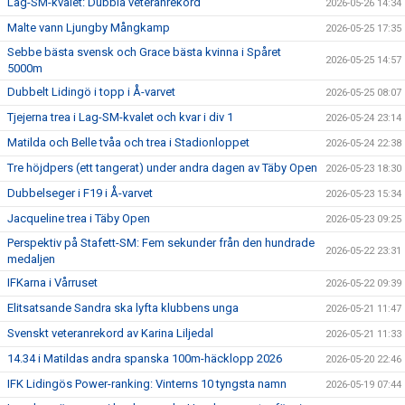
Lag-SM-kvalet: Dubbla veteranrekord
2026-05-26 14:34
Malte vann Ljungby Mångkamp
2026-05-25 17:35
Sebbe bästa svensk och Grace bästa kvinna i Spåret
2026-05-25 14:57
5000m
Dubbelt Lidingö i topp i Å-varvet
2026-05-25 08:07
Tjejerna trea i Lag-SM-kvalet och kvar i div 1
2026-05-24 23:14
Matilda och Belle tvåa och trea i Stadionloppet
2026-05-24 22:38
Tre höjdpers (ett tangerat) under andra dagen av Täby Open
2026-05-23 18:30
Dubbelseger i F19 i Å-varvet
2026-05-23 15:34
Jacqueline trea i Täby Open
2026-05-23 09:25
Perspektiv på Stafett-SM: Fem sekunder från den hundrade
2026-05-22 23:31
medaljen
IFKarna i Vårruset
2026-05-22 09:39
Elitsatsande Sandra ska lyfta klubbens unga
2026-05-21 11:47
Svenskt veteranrekord av Karina Liljedal
2026-05-21 11:33
14.34 i Matildas andra spanska 100m-häcklopp 2026
2026-05-20 22:46
IFK Lidingös Power-ranking: Vinterns 10 tyngsta namn
2026-05-19 07:44