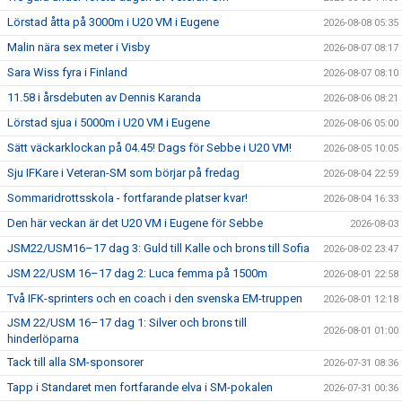
Lörstad åtta på 3000m i U20 VM i Eugene
2026-08-08 05:35
Malin nära sex meter i Visby
2026-08-07 08:17
Sara Wiss fyra i Finland
2026-08-07 08:10
11.58 i årsdebuten av Dennis Karanda
2026-08-06 08:21
Lörstad sjua i 5000m i U20 VM i Eugene
2026-08-06 05:00
Sätt väckarklockan på 04.45! Dags för Sebbe i U20 VM!
2026-08-05 10:05
Sju IFKare i Veteran-SM som börjar på fredag
2026-08-04 22:59
Sommaridrottsskola - fortfarande platser kvar!
2026-08-04 16:33
Den här veckan är det U20 VM i Eugene för Sebbe
2026-08-03
JSM22/USM16–17 dag 3: Guld till Kalle och brons till Sofia
2026-08-02 23:47
JSM 22/USM 16–17 dag 2: Luca femma på 1500m
2026-08-01 22:58
Två IFK-sprinters och en coach i den svenska EM-truppen
2026-08-01 12:18
JSM 22/USM 16–17 dag 1: Silver och brons till
2026-08-01 01:00
hinderlöparna
Tack till alla SM-sponsorer
2026-07-31 08:36
Tapp i Standaret men fortfarande elva i SM-pokalen
2026-07-31 00:36