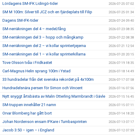
Lördagens SM-IFK Lidingö-tider
2026-07-25 07:02
SM M 100m: Silver till JCZ och en fjärdeplats till Filip
2026-07-25 01:34
Dagens SM-IFK-tider
2026-07-24 09:40
SM-nerräkningen del 4 – medel/lång
2026-07-23 08:35
SM-nerräkningen del 3 – hopp och mångkamp
2026-07-22 08:38
SM-nerräkningen del 2 – vi kollar sprintertjejerna
2026-07-21 12:54
SM-nerräkningen del 1 – vi kollar sprinterkillarna
2026-07-20 20:15
Tove Olsson tvåa i Fridkastet
2026-07-19 18:35
Carl-Magnus Helin sprang 100m i Ystad
2026-07-18 14:49
33 hundradelar från det svenska rekordet på 4x100m
2026-07-17 07:58
Hundradelsnära persen för Simon och Vincent
2026-07-16 07:56
Nytt snyggt årtsbästa av Malin Otterling Marmbrandt i Gävle
2026-07-15 16:45
SM-truppen innehåller 21 namn
2026-07-15 07:11
Orvar Blomberg har gått bort
2026-07-14 18:20
Johan Nordenson ensam IFKare i Tumbasprinten
2026-07-13 07:17
Jacob 3:50 – igen – i England
2026-07-12 07:59