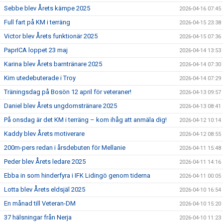
Sebbe blev Årets kämpe 2025
2026-04-16 07:45
Full fart på KM i terräng
2026-04-15 23:38
Victor blev Årets funktionär 2025
2026-04-15 07:36
PaprICA loppet 23 maj
2026-04-14 13:53
Karina blev Årets barntränare 2025
2026-04-14 07:30
Kim utedebuterade i Troy
2026-04-14 07:29
Träningsdag på Bosön 12 april för veteraner!
2026-04-13 09:57
Daniel blev Årets ungdomstränare 2025
2026-04-13 08:41
På onsdag är det KM i terräng – kom ihåg att anmäla dig!
2026-04-12 10:14
Kaddy blev Årets motiverare
2026-04-12 08:55
200m-pers redan i årsdebuten för Mellanie
2026-04-11 15:48
Peder blev Årets ledare 2025
2026-04-11 14:16
Ebba in som hinderfyra i IFK Lidingö genom tiderna
2026-04-11 00:05
Lotta blev Årets eldsjäl 2025
2026-04-10 16:54
En månad till Veteran-DM
2026-04-10 15:20
37 hälsningar från Nerja
2026-04-10 11:23