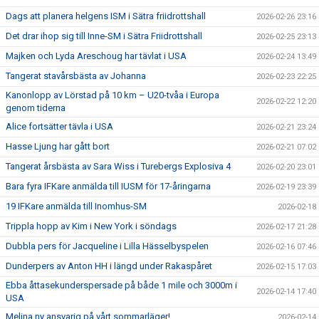
Dags att planera helgens ISM i Sätra friidrottshall
2026-02-26 23:16
Det drar ihop sig till Inne-SM i Sätra Friidrottshall
2026-02-25 23:13
Majken och Lyda Areschoug har tävlat i USA
2026-02-24 13:49
Tangerat stavårsbästa av Johanna
2026-02-23 22:25
Kanonlopp av Lörstad på 10 km – U20-tvåa i Europa
2026-02-22 12:20
genom tiderna
Alice fortsätter tävla i USA
2026-02-21 23:24
Hasse Ljung har gått bort
2026-02-21 07:02
Tangerat årsbästa av Sara Wiss i Turebergs Explosiva 4
2026-02-20 23:01
Bara fyra IFKare anmälda till IUSM för 17-åringarna
2026-02-19 23:39
19 IFKare anmälda till Inomhus-SM
2026-02-18
Trippla hopp av Kim i New York i söndags
2026-02-17 21:28
Dubbla pers för Jacqueline i Lilla Hässelbyspelen
2026-02-16 07:46
Dunderpers av Anton HH i längd under Rakaspåret
2026-02-15 17:03
Ebba åttasekunderspersade på både 1 mile och 3000m i
2026-02-14 17:40
USA
Melina ny ansvarig på vårt sommarläger!
2026-02-14